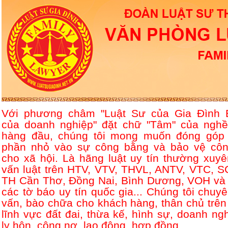
Với phương châm "Luật Sư của Gia Đình 
của doanh nghiệp" đặt chữ "Tâm" của nghề
hàng đầu, chúng tôi mong muốn đóng góp
phần nhỏ vào sự công bằng và bảo vệ côn
cho xã hội. Là hãng luật uy tín thường xuyê
vấn luật trên HTV, VTV, THVL, ANTV, VTC, S
TH Cần Thơ, Đồng Nai, Bình Dương, VOH và 
các tờ báo uy tín quốc gia... Chúng tôi chuyê
vấn, bào chữa cho khách hàng, thân chủ trên
lĩnh vực đất đai, thừa kế, hình sự, doanh ngh
ly hôn, công nợ, lao động, hợp đồng....