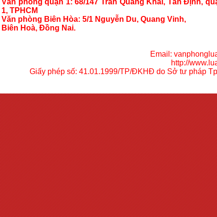
Văn phòng quận 1: 68/147 Trần Quang Khải, Tân Định, qu
1, TPHCM
Văn phòng Biên Hòa:
5/1 Nguyễn Du, Quang Vinh,
Biên Hoà, Đồng Nai.
Email:
vanphonglu
http://
www.lua
Giấy phép số: 41.01.1999/TP/ĐKHĐ do Sở tư pháp Tp