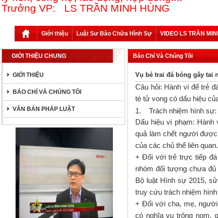
Trưởng VP: LS TRẦN MINH HÙNG
Giới thiệu
Luật Sư Bào Chữa Hình Sự
VIDEO LS TRẦN MI
GIỚI THIỆU CHUNG
Báo Chí Và Chúng Tôi
Vụ bé trai đá bóng gây tai
GIỚI THIỆU
Câu
hỏi:
Hành
vi để trẻ đ
BÁO CHÍ VÀ CHÚNG TÔI
té tử vong có dấu hiệu của
VĂN BẢN PHÁP LUẬT
1.
Trách nhiệm hình sự:
Dấu
hiệu vi phạm
:
Hành v
quả làm
chết người
được 
của các chủ thể liên quan.
+ Đối với trẻ trực tiếp đá
nhóm đối tượng chưa đủ t
Bộ luật Hình sự 2015, sử
truy cứu trách nhiệm hình
+ Đối với cha, mẹ, người
có nghĩa vụ trông nom, q