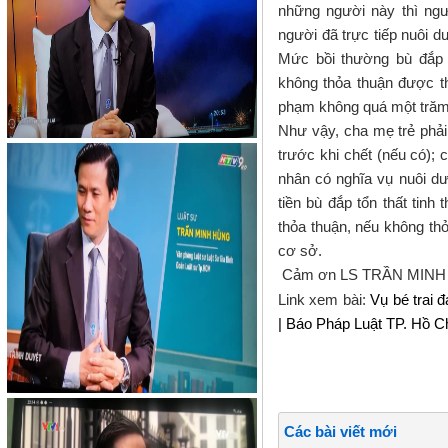
những người này thì ngườ
người đã trực tiếp nuôi d
Mức bồi thường bù đắp t
không thỏa thuận được t
phạm không quá một trăm
Như vậy, cha mẹ trẻ phải
trước khi chết (nếu có);
c
nhân có nghĩa vụ nuôi d
tiền bù đắp tổn thất tinh
thỏa thuận, nếu không th
cơ sở.
Cảm ơn LS TRẦN MIN
Link xem bài:
Vụ bé trai 
| Báo Pháp Luật TP. Hồ C
Các bài viết mới