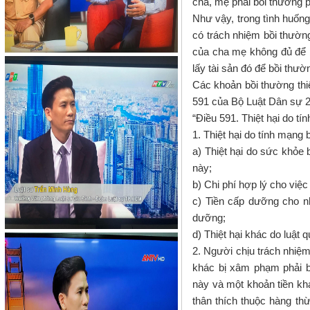
cha, mẹ phải bồi thường p
Như vậy, trong tình huống 
có trách nhiệm bồi thường
của cha mẹ không đủ để bồ
lấy tài sản đó để bồi thườ
Các khoản bồi thường thi
591 của Bộ Luật Dân sự 2
“
Điều 591. Thiệt hại do t
1. Thiệt hại do tính mạn
a) Thiệt hại do sức khỏe
này
;
b) Chi phí hợp lý cho việc
c) Tiền cấp dưỡng cho n
dưỡng;
d) Thiệt hại khác do luật q
2. Người chịu trách nhiệ
khác bị xâm phạm phải bồ
này và một khoản tiền kh
thân thích thuộc hàng thừ