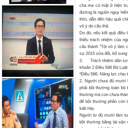
cha mẹ có mặt ở hiện trư
đường là nguồn nguy hiểm
thời, dẫn đến hậu quả chế
vô ý do cẩu thả.
Do đó, nếu kết quả điều 
thiếu trách nhiệm của ng
cấu thành
“
Tội vô ý làm 
sự 2015 sửa đổi, bổ sung
2.
Trách nhiệm dân sư 
khoản 2 Điều 586 Bộ Luật
“
Điều 586. Năng lực chịu 
2. Người chưa đủ mười l
phải bồi thường toàn bộ 
thường mà con chưa thành n
để bồi thường phần còn t
luật này
.
Người từ đủ mười lăm tuổ
bồi thường bằng tài sản 