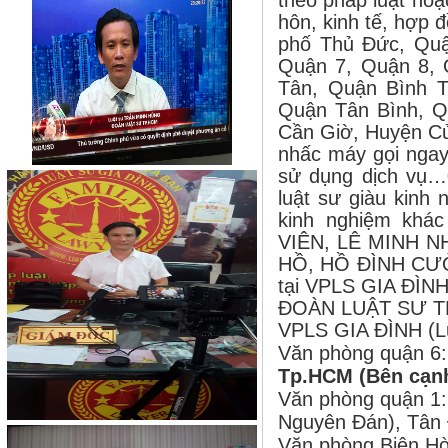
theo pháp luật hoặc
hôn, kinh tế, hợp 
phố Thủ Đức, Quậ
Quận 7, Quận 8, 
Tân, Quận Bình 
Quận Tân Bình, Q
Cần Giờ, Huyện C
nhấc máy gọi ngay
sử dụng dịch vụ…
luật sư giàu kinh
kinh nghiệm kh
VIÊN, LÊ MINH 
HỒ, HỒ ĐÌNH CƯỜN
tại VPLS GIA ĐÌNH
ĐOÀN LUẬT SƯ T
VPLS GIA ĐÌNH (L
Văn phòng quận 6:
Tp.HCM (Bên cạn
Văn phòng quận 1:
Nguyên Đán), Tân
Văn phòng Biên Hò