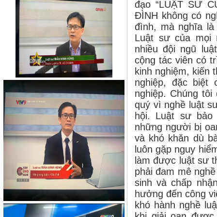
đạo “LUẬT SƯ C
ĐÌNH không có ngh
đình, mà nghĩa là
Luật sư của mọi 
nhiều đội ngũ luật
cộng tác viên có t
kinh nghiệm, kiến 
nghiệp, đặc biệt
nghiệp. Chúng tôi
quý vì nghề luật s
hội. Luật sư bảo
những người bị oan
và khó khăn dù bà
luôn gặp nguy hiểm
làm được luật sư t
phải đam mê nghề 
sinh và chấp nhậ
hưởng đến công việ
khó hành nghề luậ
khi giải oan được