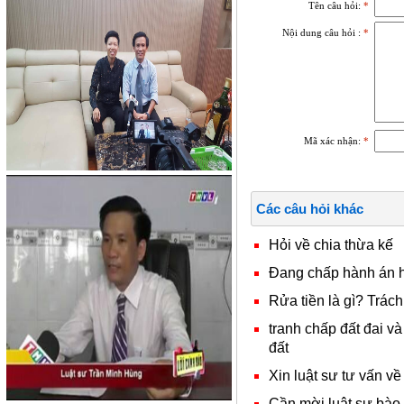
Tên câu hỏi:
*
Nội dung câu hỏi :
*
Mã xác nhận:
*
Các câu hỏi khác
Hỏi về chia thừa kế
Đang chấp hành án h
Rửa tiền là gì? Trách
tranh chấp đất đai 
đất
Xin luật sư tư vấn về
Cần mời luật sư bào