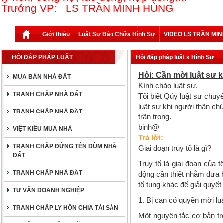
Trưởng VP: LS TRẦN MINH HÙNG
Giới thiệu
Luật Sư Bào Chữa Hình Sự
VIDEO LS TRẦN MI
HỎI ĐÁP PHÁP LUẬT
Hỏi đáp pháp luật
» Hình Sự
Hỏi: Cần mời luật sư k
MUA BÁN NHÀ ĐẤT
Kính chào luật sư.
TRANH CHẤP NHÀ ĐẤT
Tôi biết Qúy luật sư chuy
luật sư khi người thân chú
TRANH CHẤP NHÀ ĐẤT
trân trọng.
binh@
VIỆT KIỀU MUA NHÀ
Trả lời:
TRANH CHẤP ĐỨNG TÊN DÙM NHÀ
Giai đoạn truy tố là gì?
ĐẤT
Truy tố là giai đoạn của 
TRANH CHẤP NHÀ ĐẤT
động cần thiết nhằm đưa b
tố tụng khác để giải quyế
TƯ VẤN DOANH NGHIỆP
1.
Bị can
có quyền mời lu
TRANH CHẤP LY HÔN CHIA TÀI SẢN
Một nguyên tắc cơ bản tr