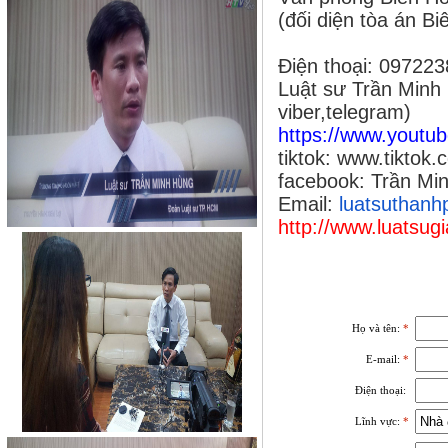
(đối diện tòa án Bi
Điện thoại: 09722
Luật sư Trần Minh
viber,telegram)
https://www.youtu
tiktok:
www.tiktok
facebook: Trần Mi
Email:
luatsuthan
http://www.luatsugi
Họ và tên:
*
E-mail:
*
Điện thoại:
Lĩnh vực:
*