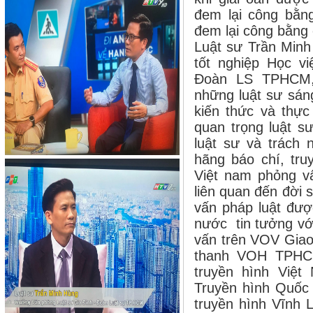
đem lại công bằn
đem lại công bằng 
Luật sư Trần Minh
tốt nghiệp Học v
Đoàn LS TPHCM, 
những luật sư sáng
kiến thức và thực
quan trọng luật s
luật sư và trách 
hãng báo chí, truy
Việt nam phỏng vấ
liên quan đến đời 
vấn pháp luật đượ
nước tin tưởng với
vấn trên VOV Giao 
thanh VOH TPHCM
truyền hình Việ
Truyền hình Quốc
truyền hình Vĩnh L