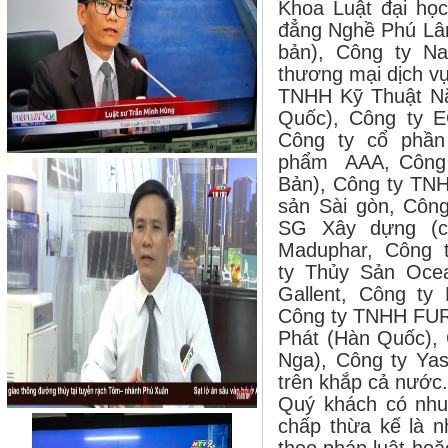
Khoa Luật đại h
đẳng Nghề Phú Lâm
bản), Công ty N
thương mại dịch v
TNHH Kỹ Thuật N
Quốc), Công ty 
Công ty cổ phầ
phẩm AAA, Công 
Bản), Công ty TN
sản Sài gòn, Côn
SG Xây dựng (c
Maduphar, Công 
ty Thủy Sản Ocea
Gallent, Công t
Công ty TNHH FU
Phát (Hàn Quốc),
Nga), Công ty Ya
trên khắp cả nước.
Quý khách có nhu 
chấp thừa kế là n