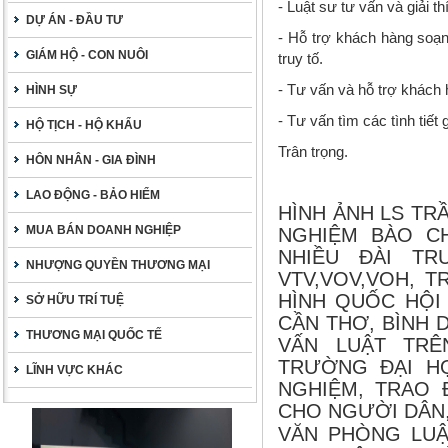
- Luật sư tư vấn và giải t
DỰ ÁN - ĐẦU TƯ
- Hỗ trợ khách hàng soạn 
GIÁM HỘ - CON NUÔI
truy tố.
- Tư vấn và hỗ trợ khách 
HÌNH SỰ
- Tư vấn tìm các tình tiết
HỘ TỊCH - HỘ KHẨU
Trân trọng.
HÔN NHÂN - GIA ĐÌNH
LAO ĐỘNG - BẢO HIỂM
HÌNH ẢNH LS TRẦ
MUA BÁN DOANH NGHIỆP
NGHIỆM BÀO C
NHIỀU ĐÀI TR
NHƯỢNG QUYỀN THƯƠNG MẠI
VTV,VOV,VOH, T
HÌNH QUỐC HỘI 
SỞ HỮU TRÍ TUỆ
CẦN THƠ, BÌNH 
THƯƠNG MẠI QUỐC TẾ
VẤN LUẬT TRÊ
TRƯỜNG ĐẠI HỌ
LĨNH VỰC KHÁC
NGHIỆM, TRAO 
CHO NGƯỜI DÂN,
VĂN PHÒNG LUẬT