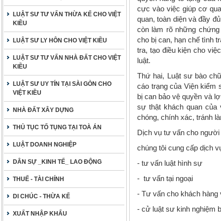
cực vào việc giúp cơ qua
LUẬT SƯ TƯ VẤN THỪA KẾ CHO VIỆT
quan, toàn diện và đầy đủ
KIỀU
còn làm rõ những chứng c
cho bị can, hạn chế tình t
LUẬT SƯ LY HÔN CHO VIỆT KIỀU
tra, tạo điều kiện cho vi
LUẬT SƯ TƯ VẤN NHÀ ĐẤT CHO VIỆT
luật.
KIỀU
Thứ hai
, Luật sư bào chữa
LUẬT SƯ UY TÍN TẠI SÀI GÒN CHO
cáo trạng của Viện kiểm s
VIỆT KIỀU
bị can bảo vệ quyền và lợ
sự thật khách quan của v
NHÀ ĐẤT XÂY DỰNG
chóng, chính xác, tránh l
THỦ TỤC TỐ TỤNG TẠI TOÀ ÁN
Dịch vụ tư vấn cho người 
LUẬT DOANH NGHIỆP
chúng tôi cung cấp dịch v
DÂN SỰ _KINH TẾ_ LAO ĐỘNG
- tư vấn luật hình sự
- tư vấn tại ngoại
THUẾ - TÀI CHÍNH
- Tư vấn cho khách hàng 
DI CHÚC - THỪA KẾ
- cử luật sư kinh nghiệm b
XUẤT NHẬP KHẨU