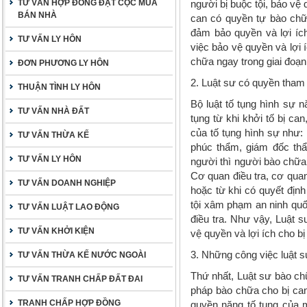
TƯ VẤN HỢP ĐỒNG ĐẶT CỌC MUA
người bị buộc tội, bảo vệ 
BÁN NHÀ
can có quyền tự bào chữ
đảm bảo quyền và lợi íc
TƯ VẤN LY HÔN
việc bảo vệ quyền và lợi 
chữa ngay trong giai đoạn 
ĐƠN PHƯƠNG LY HÔN
2.
Luật sư có quyền tham g
THUẬN TÌNH LY HÔN
Bộ luật tố tụng hình sự 
TƯ VẤN NHÀ ĐẤT
tụng từ khi khởi tố bị ca
của tố tụng hình sự như:
TƯ VẤN THỪA KẾ
phúc thẩm, giám đốc thẩ
TƯ VẤN LY HÔN
người thì người bào chữa 
Cơ quan điều tra, cơ quan
TƯ VẤN DOANH NGHIỆP
hoặc từ khi có quyết định
tội xâm phạm an ninh quốc
TƯ VẤN LUẬT LAO ĐỘNG
điều tra. Như vậy, Luật s
TƯ VẤN KHỞI KIỆN
vệ quyền và lợi ích cho bị
3. Những công việc luật 
TƯ VẤN THỪA KẾ NƯỚC NGOÀI
Thứ nhất
, Luật sư bào ch
TƯ VẤN TRANH CHẤP ĐẤT ĐAI
pháp bào chữa cho bị can 
TRANH CHẤP HỢP ĐỒNG
quyền năng tố tụng của m