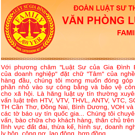
Với phương châm "Luật Sư của Gia Đình 
của doanh nghiệp" đặt chữ "Tâm" của nghề
hàng đầu, chúng tôi mong muốn đóng góp
phần nhỏ vào sự công bằng và bảo vệ côn
cho xã hội. Là hãng luật uy tín thường xuyê
vấn luật trên HTV, VTV, THVL, ANTV, VTC, S
TH Cần Thơ, Đồng Nai, Bình Dương, VOH và 
các tờ báo uy tín quốc gia... Chúng tôi chuyê
vấn, bào chữa cho khách hàng, thân chủ trên
lĩnh vực đất đai, thừa kế, hình sự, doanh ngh
ly hôn, công nợ, lao động, hợp đồng....