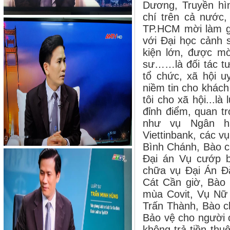
Dương, Truyền hì
chí trên cả nước,
TP.HCM mời làm gi
với Đại học cảnh 
kiện
lớn, được mời
sư
……là đối tác tư
tổ chức, xã hội u
niềm tin cho khác
tôi cho xã hội...l
đỉnh điểm, quan t
như vụ Ngân hà
Viettinbank, các v
Bình Chánh, Bào c
Đại án Vụ cướp b
chữa vụ Đại Án Đ
Cát Cần giờ, Bào
mùa Covit, Vụ Nữ 
Trấn Thành, Bào ch
Bảo vệ cho người 
không trả tiền thu