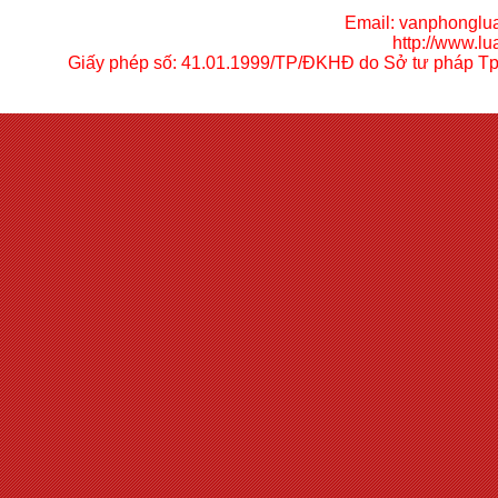
Email:
vanphonglu
http://
www.lua
Giấy phép số: 41.01.1999/TP/ĐKHĐ do Sở tư pháp Tp