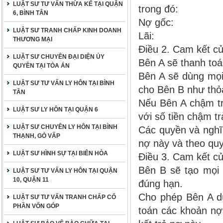
LUẬT SƯ TƯ VẤN THỪA KẾ TẠI QUẬN
trong đó:
6, BÌNH TÂN
Nợ gốc:
LUẬT SƯ TRANH CHẤP KINH DOANH
Lãi:
THƯƠNG MẠI
Điều 2. Cam kết c
LUẬT SƯ CHUYÊN ĐẠI DIỆN ỦY
Bên A sẽ thanh to
QUYỀN TẠI TÒA ÁN
Bên A sẽ dùng mọi
LUẬT SƯ TƯ VẤN LY HÔN TẠI BÌNH
cho Bên B như thỏ
TÂN
Nếu Bên A chậm trả
LUẬT SƯ LY HÔN TẠI QUẬN 6
với số tiền chậm t
LUẬT SƯ CHUYÊN LY HÔN TẠI BÌNH
Các quyền và nghĩ
THẠNH, GÒ VẤP
nợ này và theo quy
LUẬT SƯ HÌNH SỰ TẠI BIÊN HÒA
Điều 3. Cam kết c
Bên B sẽ tạo mọi 
LUẬT SƯ TƯ VẤN LY HÔN TẠI QUẬN
10, QUẬN 11
đúng hạn.
Cho phép Bên A dù
LUẬT SƯ TƯ VẤN TRANH CHẤP CỐ
PHẦN VỐN GÓP
toán các khoản nợ