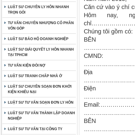
Căn cứ vào ý chí c
LUẬT SƯ CHUYÊN LY HÔN NHANH
TRỌN GÓI
Hôm nay, ng
chỉ…………………
TƯ VẤN CHUYỂN NHƯỢNG CỔ PHẦN
VỐN GÓP
Chúng tôi gồm có:
B
LUẬT SƯ BẢO HỘ DOANH NGHIỆP
………………………
LUẬT SƯ GIẢI QUYẾT LY HÔN NHANH
CMND:
TẠI TPHCM
……………………
TƯ VẤN KIỆN ĐÒI NỢ
Đị
LUẬT SƯ TRANH CHẤP NHÀ Ở
……………………
LUẬT SƯ CHUYÊN SOẠN ĐƠN KHỞI
Điện th
KIỆN KHIẾU NẠI
……………………
LUẬT SƯ TƯ VẤN SOẠN ĐƠN LY HÔN
Email:…………
……………………
LUẬT SƯ TƯ VẤN THÀNH LẬP DOANH
NGHIỆP
BÊN B
……………………
LUẬT SƯ TƯ VẤN TẠI CÔNG TY