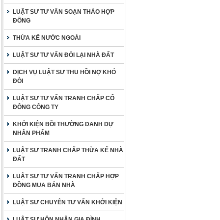
LUẬT SƯ TƯ VẤN SOẠN THẢO HỢP
ĐỒNG
THỪA KẾ NƯỚC NGOÀI
LUẬT SƯ TƯ VẤN ĐÒI LẠI NHÀ ĐẤT
DỊCH VỤ LUẬT SƯ THU HỒI NỢ KHÓ
ĐÒI
LUẬT SƯ TƯ VẤN TRANH CHẤP CỔ
ĐÔNG CÔNG TY
KHỞI KIỆN BỒI THƯỜNG DANH DỰ
NHÂN PHẨM
LUẬT SƯ TRANH CHẤP THỪA KẾ NHÀ
ĐẤT
LUẬT SƯ TƯ VẤN TRANH CHẤP HỢP
ĐỒNG MUA BÁN NHÀ
LUẬT SƯ CHUYÊN TƯ VẤN KHỞI KIỆN
LUẬT SƯ HÔN NHÂN GIA ĐÌNH