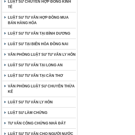
LUẬT SƯ CHUYÊN HỢP ĐỒNG KINH
TẾ
LUẬT SƯ TƯ VẤN HỢP ĐỒNG MUA
BÁN HÀNG HÓA
LUẬT SƯ TƯ VẤN TẠI BÌNH DƯƠNG
LUẬT SƯ TẠI BIÊN HÒA ĐỒNG NAI
VĂN PHÒNG LUẬT SƯ TƯ VẤN LY HÔN
LUẬT SƯ TƯ VẤN TẠI LONG AN
LUẬT SƯ TƯ VẤN TẠI CẦN THƠ
VĂN PHÒNG LUẬT SƯ CHUYÊN THỪA
KẾ
LUẬT SƯ TƯ VẤN LY HÔN
LUẬT SƯ LÀM CHỨNG
TƯ VẤN CÔNG CHỨNG NHÀ ĐẤT
LUẬT SƯ TƯ VẤN CHO NGƯỜI NƯỚC