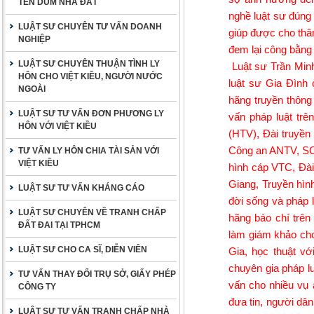
TÊN DÙM NHÀ ĐẤT
nghề luật sư đúng 
LUẬT SƯ CHUYÊN TƯ VẤN DOANH
giúp được cho thâ
NGHIỆP
đem lại công bằng
LUẬT SƯ CHUYÊN THUẬN TÌNH LY
Luật sư Trần Min
HÔN CHO VIỆT KIỀU, NGƯỜI NƯỚC
luật sư Gia Đình 
NGOÀI
hãng truyền thông
LUẬT SƯ TƯ VẤN ĐƠN PHƯƠNG LY
vấn pháp luật tr
HÔN VỚI VIỆT KIỀU
(HTV), Đài truyền
Công an ANTV, SCT
TƯ VẤN LY HÔN CHIA TÀI SẢN VỚI
VIỆT KIỀU
hình cáp VTC, Đài
Giang, Truyền hìn
LUẬT SƯ TƯ VẤN KHÁNG CÁO
đời sống và pháp 
LUẬT SƯ CHUYÊN VỀ TRANH CHẤP
hãng báo chí trên
ĐẤT ĐAI TẠI TPHCM
làm giám khảo cho
LUẬT SƯ CHO CA SĨ, DIỄN VIÊN
Gia, học thuật vớ
chuyên gia pháp l
TƯ VẤN THAY ĐỔI TRỤ SỞ, GIẤY PHÉP
vấn cho nhiều vụ 
CÔNG TY
đưa tin, người dâ
LUẬT SƯ TƯ VẤN TRANH CHẤP NHÀ