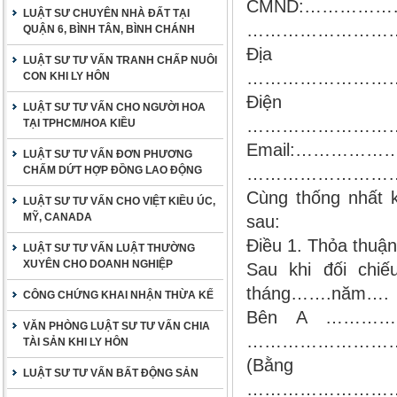
CMND:……………
LUẬT SƯ CHUYÊN NHÀ ĐẤT TẠI
……………………
QUẬN 6, BÌNH TÂN, BÌNH CHÁNH
Địa ch
LUẬT SƯ TƯ VẤN TRANH CHẤP NUÔI
……………………
CON KHI LY HÔN
Điện th
LUẬT SƯ TƯ VẤN CHO NGƯỜI HOA
……………………
TẠI TPHCM/HOA KIỀU
Email:……………
LUẬT SƯ TƯ VẤN ĐƠN PHƯƠNG
CHẤM DỨT HỢP ĐỒNG LAO ĐỘNG
………………………
Cùng thống nhất k
LUẬT SƯ TƯ VẤN CHO VIỆT KIỀU ÚC,
MỸ, CANADA
sau:
Điều 1. Thỏa thuậ
LUẬT SƯ TƯ VẤN LUẬT THƯỜNG
XUYÊN CHO DOANH NGHIỆP
Sau khi đối chi
tháng…….năm….
CÔNG CHỨNG KHAI NHẬN THỪA KẾ
Bên A …………… 
VĂN PHÒNG LUẬT SƯ TƯ VẤN CHIA
………………………
TÀI SẢN KHI LY HÔN
(B
LUẬT SƯ TƯ VẤN BẤT ĐỘNG SẢN
………………………