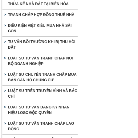
THỪA KẾ NHÀ ĐẤT TẠI BIÊN HÒA
TRANH CHẤP HỢP ĐỒNG THUÊ NHÀ
ĐIỀU KIỆN VIỆT KIỀU MUA NHÀ SÀI
GÒN
TƯ VẤN BỒI THƯỜNG KHI BỊ THU HỒI
ĐẤT
LUẬT SƯ TƯ VẤN TRANH CHẤP NỘI
BỘ DOANH NGHIỆP
LUẬT SƯ CHUYÊN TRANH CHẤP MUA
BÁN CĂN HỘ CHUNG CƯ
LUẬT SƯ TRÊN TRUYỀN HÌNH VÀ BÁO
CHÍ
LUẬT SƯ TƯ VẤN ĐĂNG KÝ NHÃN
HIỆU LOGO ĐỘC QUYỀN
LUẬT SƯ TƯ VẤN TRANH CHẤP LAO
ĐỘNG