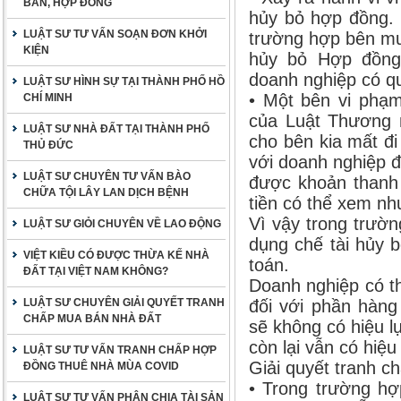
BẢN, HỢP ĐỒNG
hủy bỏ hợp đồng. 
LUẬT SƯ TƯ VẤN SOẠN ĐƠN KHỞI
trường hợp bên mua
KIỆN
hủy bỏ Hợp đồng 
doanh nghiệp có q
LUẬT SƯ HÌNH SỰ TẠI THÀNH PHỐ HỒ
• Một bên vi phạ
CHÍ MINH
của Luật Thương m
LUẬT SƯ NHÀ ĐẤT TẠI THÀNH PHỐ
cho bên kia mất đ
THỦ ĐỨC
với doanh nghiệp 
LUẬT SƯ CHUYÊN TƯ VẤN BÀO
được khoản thanh 
CHỮA TỘI LÂY LAN DỊCH BỆNH
tiền có thể xem nh
Vì vậy trong trườ
LUẬT SƯ GIỎI CHUYÊN VỀ LAO ĐỘNG
dụng chế tài hủy 
VIỆT KIỀU CÓ ĐƯỢC THỪA KẾ NHÀ
toán.
ĐẤT TẠI VIỆT NAM KHÔNG?
Doanh nghiệp có t
LUẬT SƯ CHUYÊN GIẢI QUYẾT TRANH
đối với phần hàn
CHẤP MUA BÁN NHÀ ĐẤT
sẽ không có hiệu l
còn lại vẫn có hiệu 
LUẬT SƯ TƯ VẤN TRANH CHẤP HỢP
Giải quyết tranh c
ĐỒNG THUÊ NHÀ MÙA COVID
• Trong trường hợ
LUẬT SƯ TƯ VẤN PHÂN CHIA TÀI SẢN