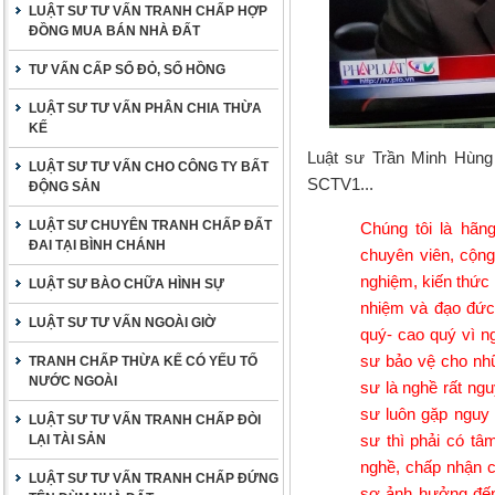
LUẬT SƯ TƯ VẤN TRANH CHẤP HỢP
ĐỒNG MUA BÁN NHÀ ĐẤT
TƯ VẤN CẤP SỔ ĐỎ, SỔ HỒNG
LUẬT SƯ TƯ VẤN PHÂN CHIA THỪA
KẾ
Luật sư Trần Minh Hùng
LUẬT SƯ TƯ VẤN CHO CÔNG TY BẤT
SCTV1...
ĐỘNG SẢN
LUẬT SƯ CHUYÊN TRANH CHẤP ĐẤT
Chúng tôi là hãng
ĐAI TẠI BÌNH CHÁNH
chuyên viên, cộng
nghiệm, kiến thức 
LUẬT SƯ BÀO CHỮA HÌNH SỰ
nhiệm và đạo đức 
LUẬT SƯ TƯ VẤN NGOÀI GIỜ
quý- cao quý vì n
sư bảo vệ cho nhữ
TRANH CHẤP THỪA KẾ CÓ YẾU TỐ
NƯỚC NGOÀI
sư là nghề rất ngu
sư luôn gặp nguy 
LUẬT SƯ TƯ VẤN TRANH CHẤP ĐÒI
sư thì phải có tâ
LẠI TÀI SẢN
nghề, chấp nhận 
LUẬT SƯ TƯ VẤN TRANH CHẤP ĐỨNG
sợ ảnh hưởng đến 