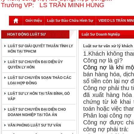
Trưởng VP: LS TRẦN MINH HÙNG
Giới thiệu
Luật Sư Bào Chữa Hình Sự
VIDEO LS TRẦN MI
HOẠT ĐỘNG LUẬT SƯ
Luật Sư Doanh Nghiệp
Luật sư tư vấn xử lý khác
LUẬT SƯ GIẢI QUYẾT THUẬN TÌNH LY
HÔN TẠI TPHCM
1.Khách không tha
Công nợ là gì?
LUẬT SƯ CHUYÊN ĐẠI DIỆN ỦY
Công nợ là khi mộ
QUYỀN LY HÔN
bán hàng hóa, dịc
LUẬT SƯ CHUYÊN SOẠN THẢO CÁC
số tiền còn lại nợ 
LOẠI HỢP ĐỒNG
Công nợ phải thu t
LUẬT SƯ LY HÔN TẠI TÂN BÌNH, GÒ
đã xuất hàng hóa
VẤP
chứng từ kê khai 
toán hoặc việc tha
LUẬT SƯ CHUYÊN ĐẠI DIỆN CHO
Phân loại công nợ
DOANH NGHIỆP TẠI TÒA ÁN
Công nợ được chia
VĂN PHÒNG LUẬT SƯ TƯ VẤN
công nợ phải trả: