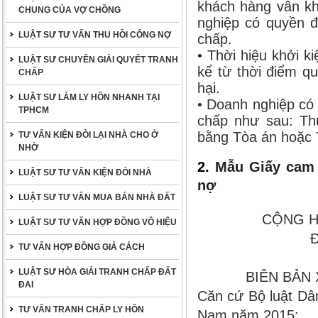
khách hàng vẫn kh
CHUNG CỦA VỢ CHỒNG
nghiệp có quyền đ
LUẬT SƯ TƯ VẤN THU HỒI CÔNG NỢ
chấp.
• Thời hiệu khởi k
LUẬT SƯ CHUYÊN GIẢI QUYẾT TRANH
kể từ thời điểm q
CHẤP
hại.
LUẬT SƯ LÀM LY HÔN NHANH TẠI
• Doanh nghiệp có 
TPHCM
chấp như sau: Thư
bằng Tòa án hoặc T
TƯ VẤN KIỆN ĐÒI LẠI NHÀ CHO Ở
NHỜ
2
.
Mẫu Giấy cam 
LUẬT SƯ TƯ VẤN KIỆN ĐÒI NHÀ
nợ
LUẬT SƯ TƯ VẤN MUA BÁN NHÀ ĐẤT
CỘNG H
LUẬT SƯ TƯ VẤN HỢP ĐỒNG VÔ HIỆU
Đ
TƯ VẤN HỢP ĐỒNG GIẢ CÁCH
LUẬT SƯ HÒA GIẢI TRANH CHẤP ĐẤT
BIÊN BẢN
ĐAI
Căn cứ Bộ luật Dâ
TƯ VẤN TRANH CHẤP LY HÔN
Nam năm 2015;