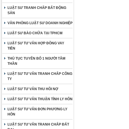
LUẬT SƯ TRANH CHẤP BẤT ĐỘNG
SẢN
VĂN PHÒNG LUẬT SƯ DOANH NGHIỆP
LUẬT SƯ BÀO CHỮA TẠI TPHCM
LUẬT SƯ TƯ VẤN HỢP ĐỒNG VAY
TIỀN
THỦ TỤC TUYÊN BỐ 1 NGƯỜI TÂM
THẦN
LUẬT SƯ TƯ VẤN TRANH CHẤP CÔNG
TY
LUẬT SƯ TƯ VẤN THU HỒI NỢ
LUẬT SƯ TƯ VẤN THUẬN TÌNH LY HÔN
LUẬT SƯ TƯ VẤN ĐƠN PHƯƠNG LY
HÔN
LUẬT SƯ TƯ VẤN TRANH CHẤP ĐẤT