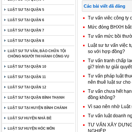
Các bài viết đã đăng
LUẬT SƯ TẠI QUẬN 5
Tư vấn viêc công ty
LUẬT SƯ TẠI QUẬN 6
Mức đóng BHXH bắt 
LUẬT SƯ TẠI QUẬN 7
Tư vấn mức bồi thườn
LUẬT SƯ TẠI QUẬN 8
Luật sư tư vấn việc 
so với hợp đồng?
LUẬT SƯ TƯ VẤN, BÀO CHỮA TỘI
CHỐNG NGƯỜI THI HÀNH CÔNG VỤ
Tư vấn tranh chấp la
gì? trình tự giải quyế
LUẬT SƯ TẠI QUẬN 10
Tư vấn pháp luật thu
LUẬT SƯ TẠI QUẬN 11
nên thuê luật sư ch
LUẬT SƯ TẠI QUẬN 12
Tư vấn chưa hết hạ
đồng không?
LUẬT SƯ TẠI QUẬN BÌNH THẠNH
Vì sao nên nhờ Luật
LUẬT SƯ TẠI HUYỆN BÌNH CHÁNH
Tư vấn luật doanh n
LUẬT SƯ HUYỆN NHÀ BÈ
TƯ VẤN XÂY DỰN
LUẬT SƯ HUYỆN HÓC MÔN
NGHIỆP