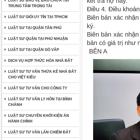
kết trả nợ này.
LUẬT SƯ BẢO VỆ BÀO CHỮA TẠI
TRUNG TÂM TRỌNG TÀI
Điều 4. Điều khoả
Biên bản xác nhận 
LUẬT SƯ GIỎI UY TÍN TẠI TPHCM
ký.
LUẬT SƯ TẠI QUẬN TÂN PHÚ
Biên bản xác nhận 
LUẬT SƯ QUẬN TẠI PHÚ NHUẬN
bản có giá trị như
LUẬT SƯ TẠI QUẬN GÒ VẤP
BÊN
DỊCH VỤ HỢP THỨC HÓA NHÀ ĐẤT
LUẬT SƯ TƯ VẤN THỪA KẾ NHÀ ĐẤT
CHO VIỆT KIỀU
LUẬT SƯ TƯ VẤN CHO CÔNG TY
LUẬT SƯ TƯ VẤN LY HÔN TẠI BÌNH
CHÁNH
LUẬT SƯ CHUYÊN KHỞI KIỆN ÁN
HÀNH CHÍNH
LUẬT SƯ TƯ VẤN LẤN CHIẾM ĐẤT