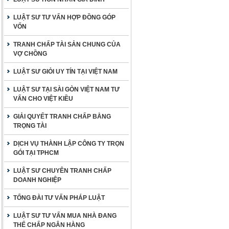
LUẬT SƯ TƯ VẤN HỢP ĐỒNG GÓP
VỐN
TRANH CHẤP TÀI SẢN CHUNG CỦA
VỢ CHỒNG
LUẬT SƯ GIỎI UY TÍN TẠI VIỆT NAM
LUẬT SƯ TẠI SÀI GÒN VIỆT NAM TƯ
VẤN CHO VIỆT KIỀU
GIẢI QUYẾT TRANH CHẤP BẰNG
TRỌNG TÀI
DỊCH VỤ THÀNH LẬP CÔNG TY TRỌN
GÓI TẠI TPHCM
LUẬT SƯ CHUYÊN TRANH CHẤP
DOANH NGHIỆP
TỔNG ĐÀI TƯ VẤN PHÁP LUẬT
LUẬT SƯ TƯ VẤN MUA NHÀ ĐANG
THẾ CHẤP NGÂN HÀNG