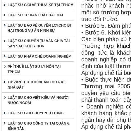
nhắc nhở khách hà
LUẬT SƯ GIỎI VỀ THỪA KẾ TẠI TPHCM
một số trường hợp
LUẬT SƯ TƯ VẤN LUẬT ĐẤT ĐAI
trao đổi trước.
• Bước 5. Đàm phá
LUẬT SƯ BẢO VỆ QUYỀN LỢI CHO BỊ
HẠI TRONG VỤ ÁN HÌNH SỰ
• Bước 6. Khởi kiệ
Các biện pháp xử l
LUẬT SƯ CHUYÊN TƯ VẤN CHIA TÀI
Trường hợp khách
SẢN SAU KHI LY HÔN
đồng, tức là khác
LUẬT SƯ PHÁP CHẾ DOANH NGHIỆP
doanh nghiệp có t
định của luật thươ
PHÍ THUÊ LUẬT SƯ LY HÔN TẠI
Áp dụng chế tài b
TPHCM
• Buộc thực hiện 
TƯ VẤN THỦ TỤC NHẬN THỪA KẾ
Thương mại 2005,
NHÀ ĐẤT
quyền yêu cầu bên
LUẬT SƯ CHO VIỆT KIỀU VÀ NGƯỜI
phải thanh toán đầ
NƯỚC NGOÀI
• Doanh nghiệp có
khách hàng khắc p
LUẬT SƯ GIỎI CHUYÊN TỐ TỤNG
ngắn hay dài phụ t
LUẬT SƯ CHO CÔNG TY TẠI QUẬN 6,
Áp dụng chế tài ph
BÌNH TÂN