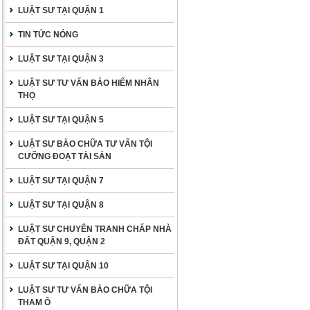
LUẬT SƯ TẠI QUẬN 1
TIN TỨC NÓNG
LUẬT SƯ TẠI QUẬN 3
LUẬT SƯ TƯ VẤN BẢO HIỂM NHÂN
THỌ
LUẬT SƯ TẠI QUẬN 5
LUẬT SƯ BÀO CHỮA TƯ VẤN TỘI
CƯỠNG ĐOẠT TÀI SẢN
LUẬT SƯ TẠI QUẬN 7
LUẬT SƯ TẠI QUẬN 8
LUẬT SƯ CHUYÊN TRANH CHẤP NHÀ
ĐẤT QUẬN 9, QUẬN 2
LUẬT SƯ TẠI QUẬN 10
LUẬT SƯ TƯ VẤN BÀO CHỮA TỘI
THAM Ô