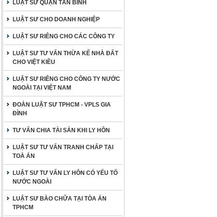
LUẬT SƯ QUẬN TÂN BÌNH
LUẬT SƯ CHO DOANH NGHIỆP
LUẬT SƯ RIÊNG CHO CÁC CÔNG TY
LUẬT SƯ TƯ VẤN THỪA KẾ NHÀ ĐẤT
CHO VIỆT KIỀU
LUẬT SƯ RIÊNG CHO CÔNG TY NƯỚC
NGOÀI TẠI VIỆT NAM
ĐOÀN LUẬT SƯ TPHCM - VPLS GIA
ĐÌNH
TƯ VẤN CHIA TÀI SẢN KHI LY HÔN
LUẬT SƯ TƯ VẤN TRANH CHẤP TẠI
TOÀ ÁN
LUẬT SƯ TƯ VẤN LY HÔN CÓ YẾU TỐ
NƯỚC NGOÀI
LUẬT SƯ BÀO CHỮA TẠI TÒA ÁN
TPHCM