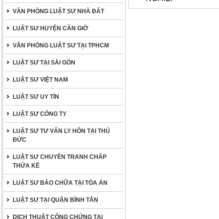
VĂN PHÒNG LUẬT SƯ NHÀ ĐẤT
LUẬT SƯ HUYỆN CẦN GIỜ
VĂN PHÒNG LUẬT SƯ TẠI TPHCM
LUẬT SƯ TẠI SÀI GÒN
LUẬT SƯ VIỆT NAM
LUẬT SƯ UY TÍN
LUẬT SƯ CÔNG TY
LUẬT SƯ TƯ VẤN LY HÔN TẠI THỦ
ĐỨC
LUẬT SƯ CHUYÊN TRANH CHẤP
THỪA KẾ
LUẬT SƯ BÀO CHỮA TẠI TÒA ÁN
LUẬT SƯ TẠI QUẬN BÌNH TÂN
DỊCH THUẬT CÔNG CHỨNG TẠI