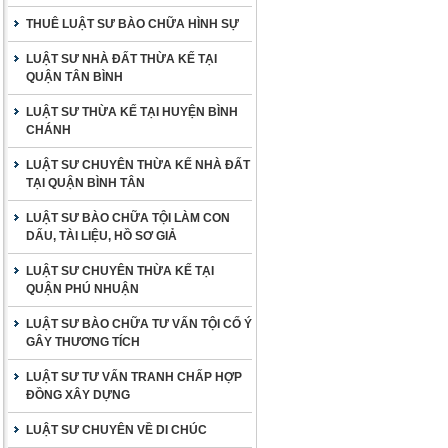
THUÊ LUẬT SƯ BÀO CHỮA HÌNH SỰ
LUẬT SƯ NHÀ ĐẤT THỪA KẾ TẠI
QUẬN TÂN BÌNH
LUẬT SƯ THỪA KẾ TẠI HUYỆN BÌNH
CHÁNH
LUẬT SƯ CHUYÊN THỪA KẾ NHÀ ĐẤT
TẠI QUẬN BÌNH TÂN
LUẬT SƯ BÀO CHỮA TỘI LÀM CON
DẤU, TÀI LIỆU, HỒ SƠ GIẢ
LUẬT SƯ CHUYÊN THỪA KẾ TẠI
QUẬN PHÚ NHUẬN
LUẬT SƯ BÀO CHỮA TƯ VẤN TỘI CỐ Ý
GÂY THƯƠNG TÍCH
LUẬT SƯ TƯ VẤN TRANH CHẤP HỢP
ĐỒNG XÂY DỰNG
LUẬT SƯ CHUYÊN VỀ DI CHÚC