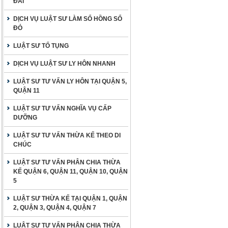
ĐAI
DỊCH VỤ LUẬT SƯ LÀM SỔ HỒNG SỔ
ĐỎ
LUẬT SƯ TỐ TỤNG
DỊCH VỤ LUẬT SƯ LY HÔN NHANH
LUẬT SƯ TƯ VẤN LY HÔN TẠI QUẬN 5,
QUẬN 11
LUẬT SƯ TƯ VẤN NGHĨA VỤ CẤP
DƯỠNG
LUẬT SƯ TƯ VẤN THỪA KẾ THEO DI
CHÚC
LUẬT SƯ TƯ VẤN PHÂN CHIA THỪA
KẾ QUẬN 6, QUẬN 11, QUẬN 10, QUẬN
5
LUẬT SƯ THỪA KẾ TẠI QUẬN 1, QUẬN
2, QUẬN 3, QUẬN 4, QUẬN 7
LUẬT SƯ TƯ VẤN PHÂN CHIA THỪA