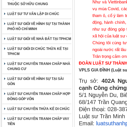
Như và Viettinban
THUỘC SỞ HỮU CHUNG
vụ mùa Covid, các
LUẬT SƯ TƯ VẤN LẬP DI CHÚC
tham ô, cố ý làm tr
động, hành chính,
LUẬT SƯ GIỎI VỀ HÌNH SỰ TẠI THÀNH
như sự đóng góp t
PHỐ HỒ CHÍ MINH
xã hội của luật sư 
LUẬT SƯ GIỎI VỀ NHÀ ĐẤT TẠI TPHCM
Chúng tôi cùng tư
LUẬT SƯ GIỎI DI CHÚC THỪA KẾ TẠI
ngoài nước rất lâ
TPHCM
Trân trọng cảm ơn
ĐOÀN LUẬT SƯ THÀNH
LUẬT SƯ CHUYÊN TRANH CHẤP NHÀ
CHUNG CƯ
VPLS GIA ĐÌNH (Luật s
LUẬT SƯ GIỎI VỀ HÌNH SỰ TẠI SÀI
Trụ sở:
402A Ngu
GÒN
cạnh Công chứng 
LUẬT SƯ CHUYÊN TRANH CHẤP HỢP
5/1 Nguyễn Du, Biê
ĐỒNG GÓP VỐN
68/147 Trần Quang
Điện thoại: 028-3
LUẬT SƯ CHUYÊN THỪA KẾ DI CHÚC
Luật sư Trần Minh
LUẬT SƯ CHUYÊN TRANH CHẤP VAY
Email:
luatsuthan
TIỀN