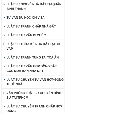
LUẬT SƯ GIỎI VỀ NHÀ ĐẤT TẠI QUẬN
BÌNH THẠNH
TƯ VẤN DU HỌC XIN VISA
LUẬT SƯ TRANH CHẤP NHÀ ĐẤT
LUẬT SƯ TƯ VẤN DI CHÚC
LUẬT SƯ THỪA KẾ NHÀ ĐẤT TẠI GÒ
VẤP
LUẬT SƯ TRANH TỤNG TẠI TÒA ÁN
LUẬT SƯ TƯ VẤN HỢP ĐỒNG ĐẶT
CỌC MUA BÁN NHÀ ĐẤT
LUẬT SƯ CHUYÊN TƯ VẤN HỢP ĐỒNG
THUÊ NHÀ
VĂN PHÒNG LUẬT SƯ CHUYÊN HÌNH
SỰ TẠI TPHCM
LUẬT SƯ CHUYÊN TRANH CHẤP HỢP
ĐỒNG