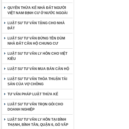
QUYỀN THỪA KẾ NHÀ ĐẤT NGƯỜI
VIỆT NAM ĐỊNH CƯ Ở NƯỚC NGOÀI
LUẬT SƯ TƯ VẤN TẶNG CHO NHÀ
ĐẤT
LUẬT SƯ TƯ VẤN ĐỨNG TÊN DÙM
NHÀ ĐẤT CĂN HỘ CHUNG CƯ
LUẬT SƯ TƯ VẤN LY HÔN CHO VIỆT
KIỀU
LUẬT SƯ TƯ VẤN MUA BÁN CĂN HỘ
LUẬT SƯ TƯ VẤN THỎA THUẬN TÀI
SẢN CỦA VỢ CHỒNG
TƯ VẤN PHÁP LUẬT THỪA KẾ
LUẬT SƯ TƯ VẤN TRỌN GÓI CHO
DOANH NGHIỆP
LUẬT SƯ TƯ VẤN LY HÔN TẠI BÌNH
THẠNH, BÌNH TÂN, QUẬN 6, GÒ VẤP