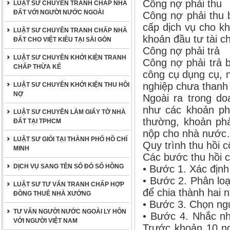
Công nợ phải thu
LUẬT SƯ CHUYÊN TRANH CHẤP NHÀ
ĐẤT VỚI NGƯỜI NƯỚC NGOÀI
Công nợ phải thu 
cấp dịch vụ cho k
LUẬT SƯ CHUYÊN TRANH CHẤP NHÀ
khoản đầu tư tài c
ĐẤT CHO VIỆT KIỀU TẠI SÀI GÒN
Công nợ phải trả
LUẬT SƯ CHUYÊN KHỞI KIỆN TRANH
Công nợ phải trả b
CHẤP THỪA KẾ
công cụ dụng cụ, 
nghiệp chưa thanh 
LUẬT SƯ CHUYÊN KHỞI KIỆN THU HỒI
NỢ
Ngoài ra trong d
như các khoản ph
LUẬT SƯ CHUYÊN LÀM GIẤY TỜ NHÀ
thường, khoản phả
ĐẤT TẠI TPHCM
nộp cho nhà nướ
LUẬT SƯ GIỎI TẠI THÀNH PHỐ HỒ CHÍ
Quy trình thu hồi 
MINH
Các bước thu hồi 
DỊCH VỤ SANG TÊN SỔ ĐỎ SỔ HỒNG
• Bước 1. Xác định
• Bước 2. Phân lo
LUẬT SƯ TƯ VẤN TRANH CHẤP HỢP
để chia thành hai 
ĐỒNG THUÊ NHÀ XƯỞNG
• Bước 3. Chọn ngư
TƯ VẤN NGƯỜI NƯỚC NGOÀI LY HÔN
• Bước 4. Nhắc nh
VỚI NGƯỜI VIỆT NAM
Trước khoản 10 ng