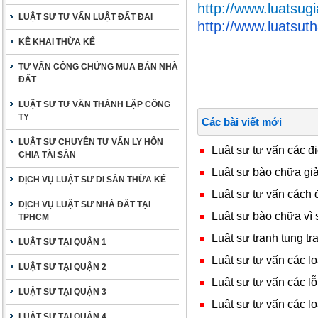
http://www.luatsugi
LUẬT SƯ TƯ VẤN LUẬT ĐẤT ĐAI
http://www.luatsu
KÊ KHAI THỪA KẾ
TƯ VẤN CÔNG CHỨNG MUA BÁN NHÀ
ĐẤT
LUẬT SƯ TƯ VẤN THÀNH LẬP CÔNG
TY
Các bài viết mới
LUẬT SƯ CHUYÊN TƯ VẤN LY HÔN
Luật sư tư vấn các 
CHIA TÀI SẢN
Luật sư bào chữa giả
DỊCH VỤ LUẬT SƯ DI SẢN THỪA KẾ
Luật sư tư vấn cách 
DỊCH VỤ LUẬT SƯ NHÀ ĐẤT TẠI
Luật sư bào chữa vì
TPHCM
Luật sư tranh tụng t
LUẬT SƯ TẠI QUẬN 1
Luật sư tư vấn các l
LUẬT SƯ TẠI QUẬN 2
Luật sư tư vấn các l
LUẬT SƯ TẠI QUẬN 3
Luật sư tư vấn các lo
LUẬT SƯ TẠI QUẬN 4