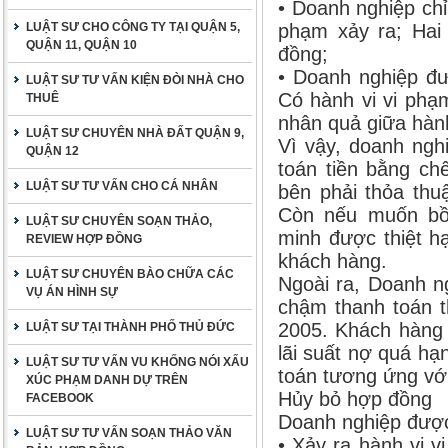
• Doanh nghiệp chỉ
LUẬT SƯ CHO CÔNG TY TẠI QUẬN 5,
phạm xảy ra; Hai
QUẬN 11, QUẬN 10
đồng;
• Doanh nghiệp đư
LUẬT SƯ TƯ VẤN KIỆN ĐÒI NHÀ CHO
Có hành vi vi phạm
THUÊ
nhân quả giữa hành 
LUẬT SƯ CHUYÊN NHÀ ĐẤT QUẬN 9,
Vì vậy, doanh ngh
QUẬN 12
toán tiền bằng ch
LUẬT SƯ TƯ VẤN CHO CÁ NHÂN
bên phải thỏa thu
Còn nếu muốn bồi 
LUẬT SƯ CHUYÊN SOẠN THẢO,
minh được thiệt hạ
REVIEW HỢP ĐỒNG
khách hàng.
LUẬT SƯ CHUYÊN BÀO CHỮA CÁC
Ngoài ra, Doanh n
VỤ ÁN HÌNH SỰ
chậm thanh toán t
2005. Khách hàng p
LUẬT SƯ TẠI THÀNH PHỐ THỦ ĐỨC
lãi suất nợ quá hạn
LUẬT SƯ TƯ VẤN VU KHỐNG NÓI XẤU
toán tương ứng với
XÚC PHẠM DANH DỰ TRÊN
Hủy bỏ hợp đồng
FACEBOOK
Doanh nghiệp được
LUẬT SƯ TƯ VẤN SOẠN THẢO VĂN
• Xảy ra hành vi v