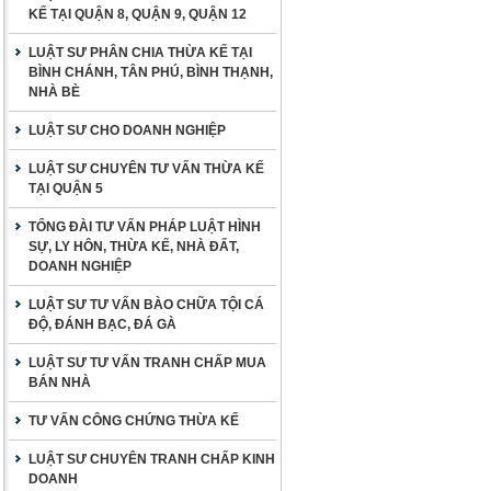
KẾ TẠI QUẬN 8, QUẬN 9, QUẬN 12
LUẬT SƯ PHÂN CHIA THỪA KẾ TẠI
BÌNH CHÁNH, TÂN PHÚ, BÌNH THẠNH,
NHÀ BÈ
LUẬT SƯ CHO DOANH NGHIỆP
LUẬT SƯ CHUYÊN TƯ VẤN THỪA KẾ
TẠI QUẬN 5
TỔNG ĐÀI TƯ VẤN PHÁP LUẬT HÌNH
SỰ, LY HÔN, THỪA KẾ, NHÀ ĐẤT,
DOANH NGHIỆP
LUẬT SƯ TƯ VẤN BÀO CHỮA TỘI CÁ
ĐỘ, ĐÁNH BẠC, ĐÁ GÀ
LUẬT SƯ TƯ VẤN TRANH CHẤP MUA
BÁN NHÀ
TƯ VẤN CÔNG CHỨNG THỪA KẾ
LUẬT SƯ CHUYÊN TRANH CHẤP KINH
DOANH