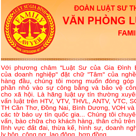
Với phương châm "Luật Sư của Gia Đình 
của doanh nghiệp" đặt chữ "Tâm" của nghề
hàng đầu, chúng tôi mong muốn đóng góp
phần nhỏ vào sự công bằng và bảo vệ côn
cho xã hội. Là hãng luật uy tín thường xuyê
vấn luật trên HTV, VTV, THVL, ANTV, VTC, S
TH Cần Thơ, Đồng Nai, Bình Dương, VOH và 
các tờ báo uy tín quốc gia... Chúng tôi chuyê
vấn, bào chữa cho khách hàng, thân chủ trên
lĩnh vực đất đai, thừa kế, hình sự, doanh ngh
ly hôn, công nợ, lao động, hợp đồng....