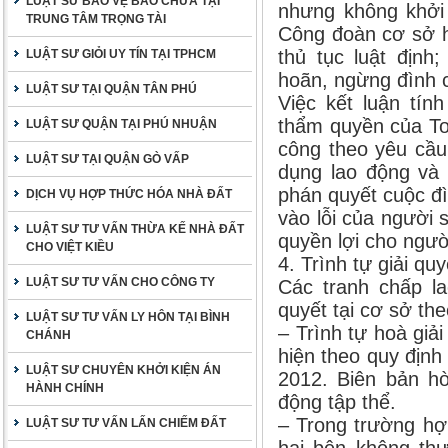
LUẬT SƯ BẢO VỆ BÀO CHỮA TẠI
nhưng không khởi 
TRUNG TÂM TRỌNG TÀI
Công đoàn cơ sở h
thủ tục luật định
LUẬT SƯ GIỎI UY TÍN TẠI TPHCM
hoãn, ngừng đình 
LUẬT SƯ TẠI QUẬN TÂN PHÚ
Việc kết luận tín
thẩm quyền của To
LUẬT SƯ QUẬN TẠI PHÚ NHUẬN
công theo yêu cầu
LUẬT SƯ TẠI QUẬN GÒ VẤP
dụng lao động và 
phán quyết cuộc đ
DỊCH VỤ HỢP THỨC HÓA NHÀ ĐẤT
vào lỗi của người 
LUẬT SƯ TƯ VẤN THỪA KẾ NHÀ ĐẤT
quyền lợi cho ngườ
CHO VIỆT KIỀU
4. Trình tự giải qu
LUẬT SƯ TƯ VẤN CHO CÔNG TY
Các tranh chấp la
quyết tại cơ sở the
LUẬT SƯ TƯ VẤN LY HÔN TẠI BÌNH
– Trình tự hoà giả
CHÁNH
hiện theo quy định
LUẬT SƯ CHUYÊN KHỞI KIỆN ÁN
2012. Biên bản hò
HÀNH CHÍNH
động tập thể.
– Trong trường hợ
LUẬT SƯ TƯ VẤN LẤN CHIẾM ĐẤT