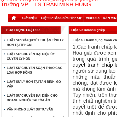
Trưởng VP: LS TRẦN MINH HÙNG
Giới thiệu
Luật Sư Bào Chữa Hình Sự
VIDEO LS TRẦN MI
HOẠT ĐỘNG LUẬT SƯ
Luật Sư Doanh Nghiệp
Luật sư tranh tụng tranh c
LUẬT SƯ GIẢI QUYẾT THUẬN TÌNH LY
HÔN TẠI TPHCM
1.Các tranh chấp l
Hòa giải được xem
LUẬT SƯ CHUYÊN ĐẠI DIỆN ỦY
trong quá trình
gi
QUYỀN LY HÔN
quyết tranh chấp l
LUẬT SƯ CHUYÊN SOẠN THẢO CÁC
người sử dụng lao
LOẠI HỢP ĐỒNG
những mâu thuẫn,
LUẬT SƯ LY HÔN TẠI TÂN BÌNH, GÒ
chóng, đạt được l
VẤP
mà không làm ảnh 
Tuy nhiên, trên th
LUẬT SƯ CHUYÊN ĐẠI DIỆN CHO
tính chất nghiêm t
DOANH NGHIỆP TẠI TÒA ÁN
quyết triệt để đư
VĂN PHÒNG LUẬT SƯ TƯ VẤN
nhất định cho phí