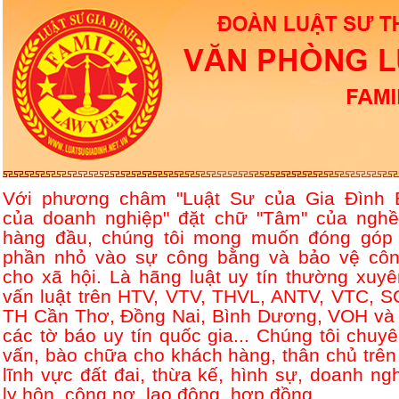
Với phương châm "Luật Sư của Gia Đình 
của doanh nghiệp" đặt chữ "Tâm" của nghề
hàng đầu, chúng tôi mong muốn đóng góp
phần nhỏ vào sự công bằng và bảo vệ côn
cho xã hội. Là hãng luật uy tín thường xuyê
vấn luật trên HTV, VTV, THVL, ANTV, VTC, S
TH Cần Thơ, Đồng Nai, Bình Dương, VOH và 
các tờ báo uy tín quốc gia... Chúng tôi chuyê
vấn, bào chữa cho khách hàng, thân chủ trên
lĩnh vực đất đai, thừa kế, hình sự, doanh ngh
ly hôn, công nợ, lao động, hợp đồng....