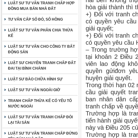
hai bên không thự
LUẬT SƯ TƯ VẤN TRANH CHẤP HỢP
hòa giải thành thì 
ĐỒNG MUA BÁN NHÀ ĐẤT
+) Đối với tranh 
TƯ VẤN CẤP SỔ ĐỎ, SỔ HỒNG
có quyền yêu cầu
giải quyết;
LUẬT SƯ TƯ VẤN PHÂN CHIA THỪA
+) Đối với tranh c
KẾ
có quyền yêu cầu Hộ
LUẬT SƯ TƯ VẤN CHO CÔNG TY BẤT
– Trong trường hợp
ĐỘNG SẢN
tại khoản 2 Điều 
viên lao động khô
LUẬT SƯ CHUYÊN TRANH CHẤP ĐẤT
ĐAI TẠI BÌNH CHÁNH
quyền gửiđơn yê
huyện giải quyết.
LUẬT SƯ BÀO CHỮA HÌNH SỰ
Trong thời hạn 02 
LUẬT SƯ TƯ VẤN NGOÀI GIỜ
cầu giải quyết tr
ban nhân dân cấp
TRANH CHẤP THỪA KẾ CÓ YẾU TỐ
tranh chấp về quyề
NƯỚC NGOÀI
Trường hợp là tra
LUẬT SƯ TƯ VẤN TRANH CHẤP ĐÒI
tiến hành giải quy
LẠI TÀI SẢN
này và Điều 205 củ
LUẬT SƯ TƯ VẤN TRANH CHẤP ĐỨNG
Trường hợp là tran