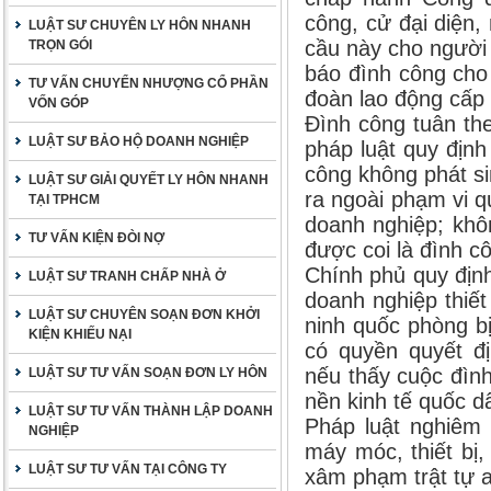
công, cử đại diện,
LUẬT SƯ CHUYÊN LY HÔN NHANH
cầu này cho người 
TRỌN GÓI
báo đình công cho
TƯ VẤN CHUYỂN NHƯỢNG CỔ PHẦN
đoàn lao động cấp 
VỐN GÓP
Đình công tuân the
LUẬT SƯ BẢO HỘ DOANH NGHIỆP
pháp luật quy địn
công không phát si
LUẬT SƯ GIẢI QUYẾT LY HÔN NHANH
ra ngoài phạm vi q
TẠI TPHCM
doanh nghiệp; khôn
TƯ VẤN KIỆN ĐÒI NỢ
được coi là đình c
Chính phủ quy địn
LUẬT SƯ TRANH CHẤP NHÀ Ở
doanh nghiệp thiế
LUẬT SƯ CHUYÊN SOẠN ĐƠN KHỞI
ninh quốc phòng b
KIỆN KHIẾU NẠI
có quyền quyết đ
nếu thấy cuộc đìn
LUẬT SƯ TƯ VẤN SOẠN ĐƠN LY HÔN
nền kinh tế quốc d
LUẬT SƯ TƯ VẤN THÀNH LẬP DOANH
Pháp luật nghiêm 
NGHIỆP
máy móc, thiết bị,
LUẬT SƯ TƯ VẤN TẠI CÔNG TY
xâm phạm trật tự a