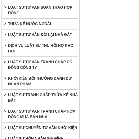
LUẬT SƯ TƯ VẤN SOẠN THẢO HỢP
ĐỒNG
THỪA KẾ NƯỚC NGOÀI
LUẬT SƯ TƯ VẤN ĐÒI LẠI NHÀ ĐẤT
DỊCH VỤ LUẬT SƯ THU HỒI NỢ KHÓ
ĐÒI
LUẬT SƯ TƯ VẤN TRANH CHẤP CỔ
ĐÔNG CÔNG TY
KHỞI KIỆN BỒI THƯỜNG DANH DỰ
NHÂN PHẨM
LUẬT SƯ TRANH CHẤP THỪA KẾ NHÀ
ĐẤT
LUẬT SƯ TƯ VẤN TRANH CHẤP HỢP
ĐỒNG MUA BÁN NHÀ
LUẬT SƯ CHUYÊN TƯ VẤN KHỞI KIỆN
LUẬT SƯ HÔN NHÂN GIA ĐÌNH