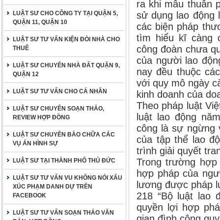
ra khi mâu thuẫn 
LUẬT SƯ CHO CÔNG TY TẠI QUẬN 5,
sử dụng lao động 
QUẬN 11, QUẬN 10
các biện pháp thư
tìm hiểu kĩ càng 
LUẬT SƯ TƯ VẤN KIỆN ĐÒI NHÀ CHO
công đoàn chưa qu
THUÊ
của người lao độn
LUẬT SƯ CHUYÊN NHÀ ĐẤT QUẬN 9,
nay đều thuộc các
QUẬN 12
với quy mô ngày c
LUẬT SƯ TƯ VẤN CHO CÁ NHÂN
kinh doanh của do
Theo pháp luật Việ
LUẬT SƯ CHUYÊN SOẠN THẢO,
luật lao động năm
REVIEW HỢP ĐỒNG
công là sự ngừng 
LUẬT SƯ CHUYÊN BÀO CHỮA CÁC
của tập thể lao đ
VỤ ÁN HÌNH SỰ
trình giải quyết tr
Trong trường hợp 
LUẬT SƯ TẠI THÀNH PHỐ THỦ ĐỨC
hợp pháp của ngườ
LUẬT SƯ TƯ VẤN VU KHỐNG NÓI XẤU
lương được pháp lu
XÚC PHẠM DANH DỰ TRÊN
218 “Bộ luật lao 
FACEBOOK
quyền lợi hợp phá
LUẬT SƯ TƯ VẤN SOẠN THẢO VĂN
gian đình công quy