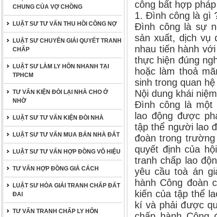
công bất hợp pháp
CHUNG CỦA VỢ CHỒNG
1. Đình công là gì 
LUẬT SƯ TƯ VẤN THU HỒI CÔNG NỢ
Đình công là sự n
sản xuất, dịch vụ
LUẬT SƯ CHUYÊN GIẢI QUYẾT TRANH
nhau tiến hành vớ
CHẤP
thực hiện đúng ng
LUẬT SƯ LÀM LY HÔN NHANH TẠI
hoặc làm thoả mã
TPHCM
sinh trong quan hệ
Nội dung khái niệm
TƯ VẤN KIỆN ĐÒI LẠI NHÀ CHO Ở
NHỜ
Đình công là một
lao động được phá
LUẬT SƯ TƯ VẤN KIỆN ĐÒI NHÀ
tập thể người lao 
LUẬT SƯ TƯ VẤN MUA BÁN NHÀ ĐẤT
đoàn trong trường
quyết định của hội
LUẬT SƯ TƯ VẤN HỢP ĐỒNG VÔ HIỆU
tranh chấp lao độ
TƯ VẤN HỢP ĐỒNG GIẢ CÁCH
yêu cầu toà án gi
hành Công đoàn cơ
LUẬT SƯ HÒA GIẢI TRANH CHẤP ĐẤT
kiến của tập thể l
ĐAI
kí và phải được q
TƯ VẤN TRANH CHẤP LY HÔN
chấp hành Công đ