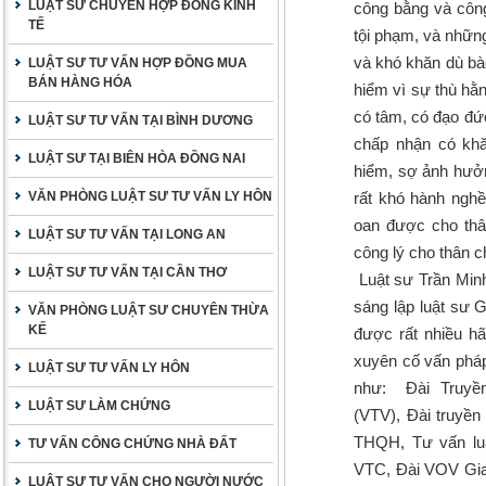
LUẬT SƯ CHUYÊN HỢP ĐỒNG KINH
công bằng và công
TẾ
tội phạm, và những
và khó khăn dù bào
LUẬT SƯ TƯ VẤN HỢP ĐỒNG MUA
BÁN HÀNG HÓA
hiểm vì sự thù hằn
có tâm, có đạo đứ
LUẬT SƯ TƯ VẤN TẠI BÌNH DƯƠNG
chấp nhận có khă
LUẬT SƯ TẠI BIÊN HÒA ĐỒNG NAI
hiểm, sợ ảnh hưởn
VĂN PHÒNG LUẬT SƯ TƯ VẤN LY HÔN
rất khó hành nghề 
oan được cho thâ
LUẬT SƯ TƯ VẤN TẠI LONG AN
công lý cho thân 
LUẬT SƯ TƯ VẤN TẠI CẦN THƠ
Luật sư Trần Min
sáng lập luật sư 
VĂN PHÒNG LUẬT SƯ CHUYÊN THỪA
KẾ
được rất nhiều hã
xuyên cố vấn pháp 
LUẬT SƯ TƯ VẤN LY HÔN
như: Đài Truyề
LUẬT SƯ LÀM CHỨNG
(VTV), Đài truyề
THQH, Tư vấn luật
TƯ VẤN CÔNG CHỨNG NHÀ ĐẤT
VTC, Đài VOV Giao
LUẬT SƯ TƯ VẤN CHO NGƯỜI NƯỚC