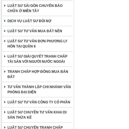
LUẬT SƯ SÀI GÒN CHUYÊN BÀO
CHỮA Ở MIỀN TÂY
DỊCH VỤ LUẬT SƯ ĐÒI NỢ
LUẬT SƯ TƯ VẤN MUA ĐẤT NỀN
LUẬT SƯ TƯ VẤN ĐƠN PHƯƠNG LY
HÔN TẠI QUẬN 6
LUẬT SƯ GIẢI QUYẾT TRANH CHẤP
TÀI SẢN VỚI NGƯỜI NƯỚC NGOÀI
TRANH CHẤP HỢP ĐỒNG MUA BÁN
ĐẤT
TƯ VẤN THÀNH LẬP CHI NHÁNH VĂN
PHÒNG ĐẠI DIỆN
LUẬT SƯ TƯ VẤN CÔNG TY CỔ PHẦN
LUẬT SƯ CHUYÊN TƯ VẤN KHAI DI
SẢN THỪA KẾ
LUẬT SƯ CHUYÊN TRANH CHẤP