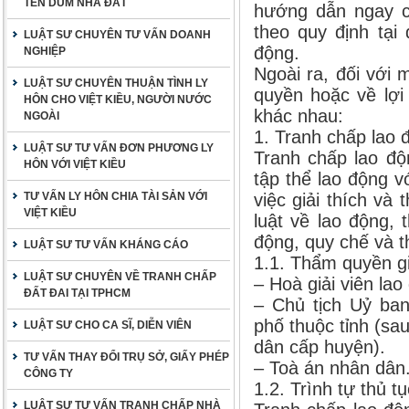
TÊN DÙM NHÀ ĐẤT
hướng dẫn ngay cá
theo quy định tại
LUẬT SƯ CHUYÊN TƯ VẤN DOANH
động.
NGHIỆP
Ngoài ra, đối với 
LUẬT SƯ CHUYÊN THUẬN TÌNH LY
quyền hoặc về lợi 
HÔN CHO VIỆT KIỀU, NGƯỜI NƯỚC
khác nhau:
NGOÀI
1. Tranh chấp lao 
LUẬT SƯ TƯ VẤN ĐƠN PHƯƠNG LY
Tranh chấp lao độ
HÔN VỚI VIỆT KIỀU
tập thể lao động v
TƯ VẤN LY HÔN CHIA TÀI SẢN VỚI
việc giải thích và
VIỆT KIỀU
luật về lao động, 
động, quy chế và 
LUẬT SƯ TƯ VẤN KHÁNG CÁO
1.1. Thẩm quyền gi
LUẬT SƯ CHUYÊN VỀ TRANH CHẤP
– Hoà giải viên lao
ĐẤT ĐAI TẠI TPHCM
– Chủ tịch Uỷ ban
phố thuộc tỉnh (sa
LUẬT SƯ CHO CA SĨ, DIỄN VIÊN
dân cấp huyện).
TƯ VẤN THAY ĐỔI TRỤ SỞ, GIẤY PHÉP
– Toà án nhân dân
CÔNG TY
1.2. Trình tự thủ tụ
LUẬT SƯ TƯ VẤN TRANH CHẤP NHÀ