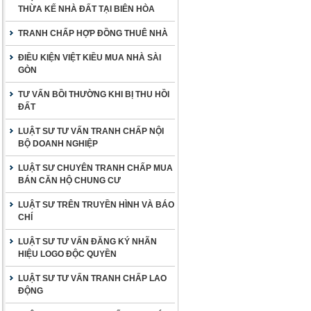
THỪA KẾ NHÀ ĐẤT TẠI BIÊN HÒA
TRANH CHẤP HỢP ĐỒNG THUÊ NHÀ
ĐIỀU KIỆN VIỆT KIỀU MUA NHÀ SÀI
GÒN
TƯ VẤN BỒI THƯỜNG KHI BỊ THU HỒI
ĐẤT
LUẬT SƯ TƯ VẤN TRANH CHẤP NỘI
BỘ DOANH NGHIỆP
LUẬT SƯ CHUYÊN TRANH CHẤP MUA
BÁN CĂN HỘ CHUNG CƯ
LUẬT SƯ TRÊN TRUYỀN HÌNH VÀ BÁO
CHÍ
LUẬT SƯ TƯ VẤN ĐĂNG KÝ NHÃN
HIỆU LOGO ĐỘC QUYỀN
LUẬT SƯ TƯ VẤN TRANH CHẤP LAO
ĐỘNG