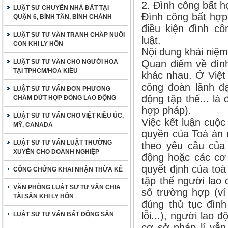
2. Đình công bất h
LUẬT SƯ CHUYÊN NHÀ ĐẤT TẠI
Đình công bất hợp
QUẬN 6, BÌNH TÂN, BÌNH CHÁNH
điều kiện đình c
LUẬT SƯ TƯ VẤN TRANH CHẤP NUÔI
luật.
CON KHI LY HÔN
Nội dung khái niệm
LUẬT SƯ TƯ VẤN CHO NGƯỜI HOA
Quan điểm về đìn
TẠI TPHCM/HOA KIỀU
khác nhau. Ở Việt
công đoàn lãnh đạ
LUẬT SƯ TƯ VẤN ĐƠN PHƯƠNG
động tập thể... là
CHẤM DỨT HỢP ĐỒNG LAO ĐỘNG
hợp pháp).
LUẬT SƯ TƯ VẤN CHO VIỆT KIỀU ÚC,
Việc kết luận cuộ
MỸ, CANADA
quyền của Toà án 
LUẬT SƯ TƯ VẤN LUẬT THƯỜNG
theo yêu cầu của 
XUYÊN CHO DOANH NGHIỆP
động hoặc các cơ 
quyết định của toà
CÔNG CHỨNG KHAI NHẬN THỪA KẾ
tập thể người lao
VĂN PHÒNG LUẬT SƯ TƯ VẤN CHIA
số trường hợp (ví
TÀI SẢN KHI LY HÔN
đúng thủ tục đìn
lỗi...), người lao
LUẬT SƯ TƯ VẤN BẤT ĐỘNG SẢN
cơ sở pháp lí vẫn