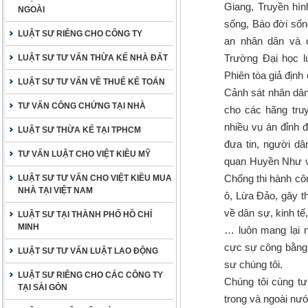
Giang, Truyền hìn
NGOÀI
sống, Báo đời sốn
LUẬT SƯ RIÊNG CHO CÔNG TY
an nhân dân và c
Trường Đại học l
LUẬT SƯ TƯ VẤN THỪA KẾ NHÀ ĐẤT
Phiên tòa giả địn
LUẬT SƯ TƯ VẤN VỀ THUẾ KẾ TOÁN
Cảnh sát nhân dân,
TƯ VẤN CÔNG CHỨNG TẠI NHÀ
cho các hãng tru
nhiều vụ án đỉnh 
LUẬT SƯ THỪA KẾ TẠI TPHCM
đưa tin, người d
TƯ VẤN LUẬT CHO VIỆT KIỀU MỸ
quan Huyền Như và
Chống thi hành cô
LUẬT SƯ TƯ VẤN CHO VIỆT KIỀU MUA
NHÀ TẠI VIỆT NAM
ô, Lừa Đảo, gây th
về dân sự, kinh tế
LUẬT SƯ TẠI THÀNH PHỐ HỒ CHÍ
MINH
… luôn mang lại 
cực sự công bằng, 
LUẬT SƯ TƯ VẤN LUẬT LAO ĐỘNG
sư chúng tôi.
LUẬT SƯ RIÊNG CHO CÁC CÔNG TY
Chúng tôi cùng tư
TẠI SÀI GÒN
trong và ngoài nướ