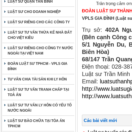
LUẬT SƯ QUẬN TÂN BÌNH
Trân trọng cảm ơn
ĐOÀN LUẬT SƯ THÀNH
LUẬT SƯ CHO DOANH NGHIỆP
VPLS GIA ĐÌNH (Luật s
LUẬT SƯ RIÊNG CHO CÁC CÔNG TY
Trụ sở:
402A Ngu
LUẬT SƯ TƯ VẤN THỪA KẾ NHÀ ĐẤT
(Bên cạnh Công c
CHO VIỆT KIỀU
5/1 Nguyễn Du, B
LUẬT SƯ RIÊNG CHO CÔNG TY NƯỚC
Biên Hòa)
NGOÀI TẠI VIỆT NAM
68/147 Trần Quan
ĐOÀN LUẬT SƯ TPHCM - VPLS GIA
Điện thoại: 028-3
ĐÌNH
Luật sư Trần Minh
TƯ VẤN CHIA TÀI SẢN KHI LY HÔN
Email:
luatsuthan
http://www.luatsugi
LUẬT SƯ TƯ VẤN TRANH CHẤP TẠI
TOÀ ÁN
http://www.luatsu
LUẬT SƯ TƯ VẤN LY HÔN CÓ YẾU TỐ
NƯỚC NGOÀI
Các bài viết mới
LUẬT SƯ BÀO CHỮA TẠI TÒA ÁN
TPHCM