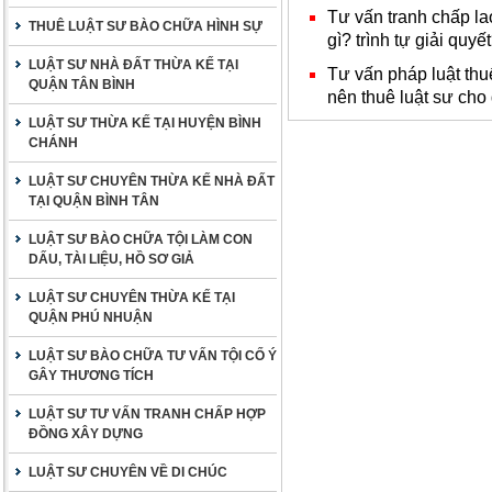
Tư vấn tranh chấp la
THUÊ LUẬT SƯ BÀO CHỮA HÌNH SỰ
gì? trình tự giải quyế
LUẬT SƯ NHÀ ĐẤT THỪA KẾ TẠI
Tư vấn pháp luật thu
QUẬN TÂN BÌNH
nên thuê luật sư ch
LUẬT SƯ THỪA KẾ TẠI HUYỆN BÌNH
CHÁNH
LUẬT SƯ CHUYÊN THỪA KẾ NHÀ ĐẤT
TẠI QUẬN BÌNH TÂN
LUẬT SƯ BÀO CHỮA TỘI LÀM CON
DẤU, TÀI LIỆU, HỒ SƠ GIẢ
LUẬT SƯ CHUYÊN THỪA KẾ TẠI
QUẬN PHÚ NHUẬN
LUẬT SƯ BÀO CHỮA TƯ VẤN TỘI CỐ Ý
GÂY THƯƠNG TÍCH
LUẬT SƯ TƯ VẤN TRANH CHẤP HỢP
ĐỒNG XÂY DỰNG
LUẬT SƯ CHUYÊN VỀ DI CHÚC