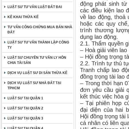
động phát sinh từ
LUẬT SƯ TƯ VẤN LUẬT ĐẤT ĐAI
các điều kiện lao 
về lao động, thoả 
KÊ KHAI THỪA KẾ
hoặc các quy chế,
TƯ VẤN CÔNG CHỨNG MUA BÁN NHÀ
trình thương lượn
ĐẤT
dụng lao động.
LUẬT SƯ TƯ VẤN THÀNH LẬP CÔNG
2.1. Thẩm quyền gi
TY
– Hoà giải viên lao
– Hội đồng trọng tà
LUẬT SƯ CHUYÊN TƯ VẤN LY HÔN
2.2. Trình tự thủ tụ
CHIA TÀI SẢN
Tranh chấp lao độn
DỊCH VỤ LUẬT SƯ DI SẢN THỪA KẾ
đồng trọng tài lao 
– Trong thời hạn 
DỊCH VỤ LUẬT SƯ NHÀ ĐẤT TẠI
TPHCM
đơn yêu cầu giải q
kết thúc việc hòa gi
LUẬT SƯ TẠI QUẬN 1
– Tại phiên họp c
LUẬT SƯ TẠI QUẬN 2
đại diện của hai 
Hội đồng trọng tài
LUẬT SƯ TẠI QUẬN 3
cá nhân có liên qu
LUẬT SƯ TẠI QUẬN 4