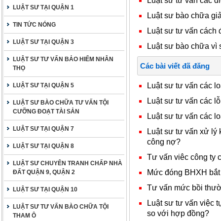
Luật sư tư vấn các 
LUẬT SƯ TẠI QUẬN 1
Luật sư bào chữa giả
TIN TỨC NÓNG
Luật sư tư vấn cách 
LUẬT SƯ TẠI QUẬN 3
Luật sư bào chữa vì
LUẬT SƯ TƯ VẤN BẢO HIỂM NHÂN
Các bài viết đã đăng
THỌ
Luật sư tư vấn các l
LUẬT SƯ TẠI QUẬN 5
Luật sư tư vấn các l
LUẬT SƯ BÀO CHỮA TƯ VẤN TỘI
CƯỠNG ĐOẠT TÀI SẢN
Luật sư tư vấn các lo
LUẬT SƯ TẠI QUẬN 7
Luật sư tư vấn xử lý
công nợ?
LUẬT SƯ TẠI QUẬN 8
Tư vấn viêc công ty
LUẬT SƯ CHUYÊN TRANH CHẤP NHÀ
Mức đóng BHXH bắt 
ĐẤT QUẬN 9, QUẬN 2
Tư vấn mức bồi thườn
LUẬT SƯ TẠI QUẬN 10
Luật sư tư vấn việc 
LUẬT SƯ TƯ VẤN BÀO CHỮA TỘI
so với hợp đồng?
THAM Ô