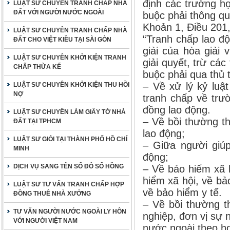
định các trường hợ
LUẬT SƯ CHUYÊN TRANH CHẤP NHÀ
ĐẤT VỚI NGƯỜI NƯỚC NGOÀI
buộc phải thông qu
Khoản 1, Điều 201,
LUẬT SƯ CHUYÊN TRANH CHẤP NHÀ
“Tranh chấp lao đ
ĐẤT CHO VIỆT KIỀU TẠI SÀI GÒN
giải của hòa giải 
LUẬT SƯ CHUYÊN KHỞI KIỆN TRANH
giải quyết, trừ cá
CHẤP THỪA KẾ
buộc phải qua thủ t
– Về xử lý kỷ luậ
LUẬT SƯ CHUYÊN KHỞI KIỆN THU HỒI
NỢ
tranh chấp về tr
đồng lao động.
LUẬT SƯ CHUYÊN LÀM GIẤY TỜ NHÀ
– Về bồi thường th
ĐẤT TẠI TPHCM
lao động;
LUẬT SƯ GIỎI TẠI THÀNH PHỐ HỒ CHÍ
– Giữa người giúp
MINH
động;
DỊCH VỤ SANG TÊN SỔ ĐỎ SỔ HỒNG
– Về bảo hiểm xã 
hiểm xã hội, về bả
LUẬT SƯ TƯ VẤN TRANH CHẤP HỢP
về bảo hiểm y tế.
ĐỒNG THUÊ NHÀ XƯỞNG
– Về bồi thường t
TƯ VẤN NGƯỜI NƯỚC NGOÀI LY HÔN
nghiệp, đơn vị sự 
VỚI NGƯỜI VIỆT NAM
nước ngoài theo h