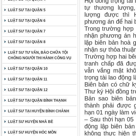
Hội đồng trọng tài
tự thương lượng
LUẬT SƯ TẠI QUẬN 5
lượng được thì H
phương án để hai 
LUẬT SƯ TẠI QUẬN 6
Trong trường hợp 
LUẬT SƯ TẠI QUẬN 7
nhận phương án hò
lập biên bản hoà g
LUẬT SƯ TẠI QUẬN 8
nhận sự thỏa thuậ
LUẬT SƯ TƯ VẤN, BÀO CHỮA TỘI
Trường hợp hai bê
CHỐNG NGƯỜI THI HÀNH CÔNG VỤ
tranh chấp đã đượ
LUẬT SƯ TẠI QUẬN 10
vẫn vắng mặt khô
trọng tài lao động 
LUẬT SƯ TẠI QUẬN 11
Biên bản có chữ k
LUẬT SƯ TẠI QUẬN 12
Thư ký Hội đồng tr
Bản sao biên bản
LUẬT SƯ TẠI QUẬN BÌNH THẠNH
thành phải được g
LUẬT SƯ TẠI HUYỆN BÌNH CHÁNH
hạn 01 ngày làm vi
– Sau thời hạn 05 
LUẬT SƯ HUYỆN NHÀ BÈ
động lập biên bản
không thực hiện t
LUẬT SƯ HUYỆN HÓC MÔN