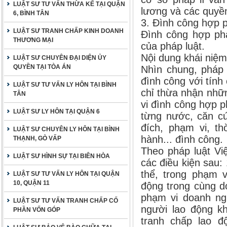
LUẬT SƯ TƯ VẤN THỪA KẾ TẠI QUẬN
lương và các quyền
6, BÌNH TÂN
3. Đình công hợp p
LUẬT SƯ TRANH CHẤP KINH DOANH
Đình công hợp phá
THƯƠNG MẠI
của pháp luật.
Nội dung khái niệ
LUẬT SƯ CHUYÊN ĐẠI DIỆN ỦY
QUYỀN TẠI TÒA ÁN
Nhìn chung, pháp 
đình công với tính
LUẬT SƯ TƯ VẤN LY HÔN TẠI BÌNH
chỉ thừa nhận nhữ
TÂN
vi đình công hợp 
LUẬT SƯ LY HÔN TẠI QUẬN 6
từng nước, căn cứ
đích, phạm vi, th
LUẬT SƯ CHUYÊN LY HÔN TẠI BÌNH
hành... đình công.
THẠNH, GÒ VẤP
Theo pháp luật Vi
LUẬT SƯ HÌNH SỰ TẠI BIÊN HÒA
các điều kiện sau:
thể, trong phạm v
LUẬT SƯ TƯ VẤN LY HÔN TẠI QUẬN
10, QUẬN 11
động trong cùng d
phạm vi doanh ngh
LUẬT SƯ TƯ VẤN TRANH CHẤP CỐ
người lao động kh
PHẦN VỐN GÓP
tranh chấp lao đ