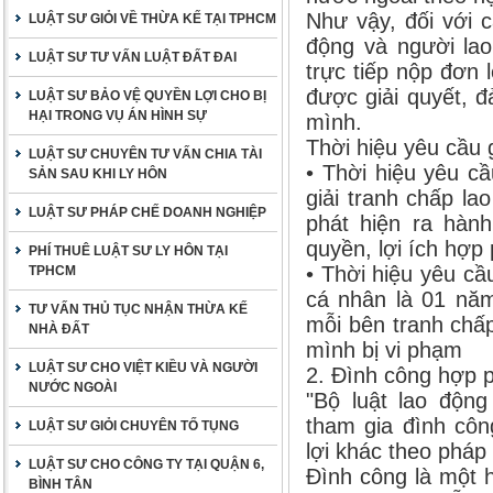
Như vậy, đối với 
LUẬT SƯ GIỎI VỀ THỪA KẾ TẠI TPHCM
động và người lao
LUẬT SƯ TƯ VẤN LUẬT ĐẤT ĐAI
trực tiếp nộp đơn
được giải quyết, 
LUẬT SƯ BẢO VỆ QUYỀN LỢI CHO BỊ
HẠI TRONG VỤ ÁN HÌNH SỰ
mình.
Thời hiệu yêu cầu 
LUẬT SƯ CHUYÊN TƯ VẤN CHIA TÀI
• Thời hiệu yêu cầ
SẢN SAU KHI LY HÔN
giải tranh chấp la
LUẬT SƯ PHÁP CHẾ DOANH NGHIỆP
phát hiện ra hàn
quyền, lợi ích hợp
PHÍ THUÊ LUẬT SƯ LY HÔN TẠI
• Thời hiệu yêu cầ
TPHCM
cá nhân là 01 năm
TƯ VẤN THỦ TỤC NHẬN THỪA KẾ
mỗi bên tranh chấ
NHÀ ĐẤT
mình bị vi phạm
LUẬT SƯ CHO VIỆT KIỀU VÀ NGƯỜI
2. Đình công hợp 
NƯỚC NGOÀI
"Bộ luật lao độn
tham gia đình côn
LUẬT SƯ GIỎI CHUYÊN TỐ TỤNG
lợi khác theo pháp 
LUẬT SƯ CHO CÔNG TY TẠI QUẬN 6,
Đình công là một 
BÌNH TÂN