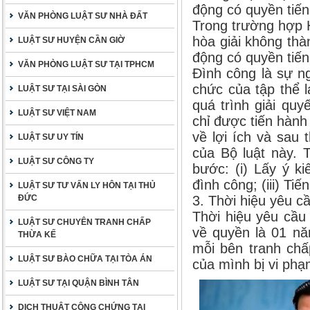
động có quyền tiến
VĂN PHÒNG LUẬT SƯ NHÀ ĐẤT
Trong trường hợp H
hòa giải không thà
LUẬT SƯ HUYỆN CẦN GIỜ
động có quyền tiến
VĂN PHÒNG LUẬT SƯ TẠI TPHCM
Đình công là sự n
chức của tập thể 
LUẬT SƯ TẠI SÀI GÒN
quá trình giải quy
LUẬT SƯ VIỆT NAM
chỉ được tiến hành
về lợi ích và sau 
LUẬT SƯ UY TÍN
của Bộ luật này. 
LUẬT SƯ CÔNG TY
bước: (i) Lấy ý ki
đình công; (iii) Ti
LUẬT SƯ TƯ VẤN LY HÔN TẠI THỦ
ĐỨC
3. Thời hiệu yêu cầ
Thời hiệu yêu cầu 
LUẬT SƯ CHUYÊN TRANH CHẤP
về quyền là 01 nă
THỪA KẾ
mỗi bên tranh chấ
LUẬT SƯ BÀO CHỮA TẠI TÒA ÁN
của mình bị vi phạ
LUẬT SƯ TẠI QUẬN BÌNH TÂN
DỊCH THUẬT CÔNG CHỨNG TẠI