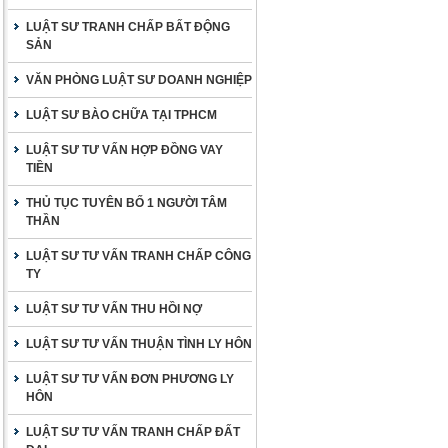
LUẬT SƯ TRANH CHẤP BẤT ĐỘNG
SẢN
VĂN PHÒNG LUẬT SƯ DOANH NGHIỆP
LUẬT SƯ BÀO CHỮA TẠI TPHCM
LUẬT SƯ TƯ VẤN HỢP ĐỒNG VAY
TIỀN
THỦ TỤC TUYÊN BỐ 1 NGƯỜI TÂM
THẦN
LUẬT SƯ TƯ VẤN TRANH CHẤP CÔNG
TY
LUẬT SƯ TƯ VẤN THU HỒI NỢ
LUẬT SƯ TƯ VẤN THUẬN TÌNH LY HÔN
LUẬT SƯ TƯ VẤN ĐƠN PHƯƠNG LY
HÔN
LUẬT SƯ TƯ VẤN TRANH CHẤP ĐẤT