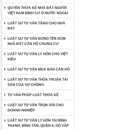
QUYỀN THỪA KẾ NHÀ ĐẤT NGƯỜI
VIỆT NAM ĐỊNH CƯ Ở NƯỚC NGOÀI
LUẬT SƯ TƯ VẤN TẶNG CHO NHÀ
ĐẤT
LUẬT SƯ TƯ VẤN ĐỨNG TÊN DÙM
NHÀ ĐẤT CĂN HỘ CHUNG CƯ
LUẬT SƯ TƯ VẤN LY HÔN CHO VIỆT
KIỀU
LUẬT SƯ TƯ VẤN MUA BÁN CĂN HỘ
LUẬT SƯ TƯ VẤN THỎA THUẬN TÀI
SẢN CỦA VỢ CHỒNG
TƯ VẤN PHÁP LUẬT THỪA KẾ
LUẬT SƯ TƯ VẤN TRỌN GÓI CHO
DOANH NGHIỆP
LUẬT SƯ TƯ VẤN LY HÔN TẠI BÌNH
THẠNH, BÌNH TÂN, QUẬN 6, GÒ VẤP