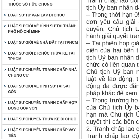
Tranh chấp lao độ
THUỘC SỞ HỮU CHUNG
tịch Ủy ban nhân d
– Trong thời hạn 
LUẬT SƯ TƯ VẤN LẬP DI CHÚC
đơn yêu cầu giải 
LUẬT SƯ GIỎI VỀ HÌNH SỰ TẠI THÀNH
quyền, Chủ tịch 
PHỐ HỒ CHÍ MINH
hành giải quyết tr
– Tại phiên họp gi
LUẬT SƯ GIỎI VỀ NHÀ ĐẤT TẠI TPHCM
diện của hai bên 
LUẬT SƯ GIỎI DI CHÚC THỪA KẾ TẠI
tịch Uỷ ban nhân 
TPHCM
chức có liên quan 
LUẬT SƯ CHUYÊN TRANH CHẤP NHÀ
Chủ tịch Uỷ ban 
CHUNG CƯ
luật về lao động, 
động đã được đăn
LUẬT SƯ GIỎI VỀ HÌNH SỰ TẠI SÀI
GÒN
pháp khác để xem x
– Trong trường hợ
LUẬT SƯ CHUYÊN TRANH CHẤP HỢP
của Chủ tịch Ủy b
ĐỒNG GÓP VỐN
hạn mà Chủ tịch Ủ
LUẬT SƯ CHUYÊN THỪA KẾ DI CHÚC
quyết thì các bên 
2. Tranh chấp lao đ
LUẬT SƯ CHUYÊN TRANH CHẤP VAY
Tranh chấp lao độ
TIỀN