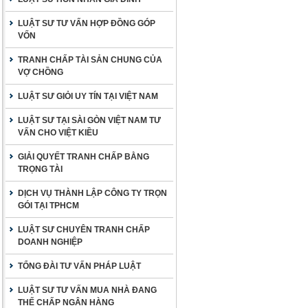
LUẬT SƯ TƯ VẤN HỢP ĐỒNG GÓP
VỐN
TRANH CHẤP TÀI SẢN CHUNG CỦA
VỢ CHỒNG
LUẬT SƯ GIỎI UY TÍN TẠI VIỆT NAM
LUẬT SƯ TẠI SÀI GÒN VIỆT NAM TƯ
VẤN CHO VIỆT KIỀU
GIẢI QUYẾT TRANH CHẤP BẰNG
TRỌNG TÀI
DỊCH VỤ THÀNH LẬP CÔNG TY TRỌN
GÓI TẠI TPHCM
LUẬT SƯ CHUYÊN TRANH CHẤP
DOANH NGHIỆP
TỔNG ĐÀI TƯ VẤN PHÁP LUẬT
LUẬT SƯ TƯ VẤN MUA NHÀ ĐANG
THẾ CHẤP NGÂN HÀNG