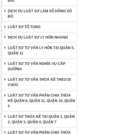
ĐAI
DỊCH VỤ LUẬT SƯ LÀM SỔ HỒNG SỔ
ĐỎ
LUẬT SƯ TỐ TỤNG
DỊCH VỤ LUẬT SƯ LY HÔN NHANH
LUẬT SƯ TƯ VẤN LY HÔN TẠI QUẬN 5,
QUẬN 11
LUẬT SƯ TƯ VẤN NGHĨA VỤ CẤP
DƯỠNG
LUẬT SƯ TƯ VẤN THỪA KẾ THEO DI
CHÚC
LUẬT SƯ TƯ VẤN PHÂN CHIA THỪA
KẾ QUẬN 6, QUẬN 11, QUẬN 10, QUẬN
5
LUẬT SƯ THỪA KẾ TẠI QUẬN 1, QUẬN
2, QUẬN 3, QUẬN 4, QUẬN 7
LUẬT SƯ TƯ VẤN PHÂN CHIA THỪA