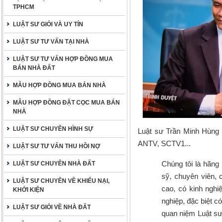
TPHCM
LUẬT SƯ GIỎI VÀ UY TÍN
LUẬT SƯ TƯ VẤN TẠI NHÀ
LUẬT SƯ TƯ VẤN HỢP ĐỒNG MUA
BÁN NHÀ ĐẤT
MẪU HỢP ĐỒNG MUA BÁN NHÀ
MẪU HỢP ĐỒNG ĐẶT CỌC MUA BÁN
NHÀ
LUẬT SƯ CHUYÊN HÌNH SỰ
Luật sư Trần Minh Hùng 
ANTV, SCTV1...
LUẬT SƯ TƯ VẤN THU HỒI NỢ
Chúng tôi là hãng l
LUẬT SƯ CHUYÊN NHÀ ĐẤT
sỹ, chuyên viên, 
LUẬT SƯ CHUYÊN VỀ KHIẾU NẠI,
cao, có kinh nghi
KHỞI KIỆN
nghiệp, đặc biệt c
LUẬT SƯ GIỎI VỀ NHÀ ĐẤT
quan niệm Luật sư 