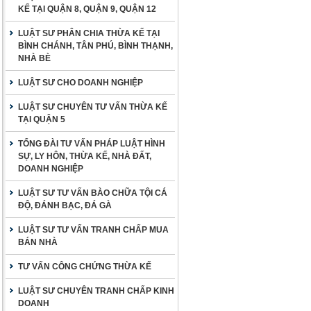
KẾ TẠI QUẬN 8, QUẬN 9, QUẬN 12
LUẬT SƯ PHÂN CHIA THỪA KẾ TẠI
BÌNH CHÁNH, TÂN PHÚ, BÌNH THẠNH,
NHÀ BÈ
LUẬT SƯ CHO DOANH NGHIỆP
LUẬT SƯ CHUYÊN TƯ VẤN THỪA KẾ
TẠI QUẬN 5
TỔNG ĐÀI TƯ VẤN PHÁP LUẬT HÌNH
SỰ, LY HÔN, THỪA KẾ, NHÀ ĐẤT,
DOANH NGHIỆP
LUẬT SƯ TƯ VẤN BÀO CHỮA TỘI CÁ
ĐỘ, ĐÁNH BẠC, ĐÁ GÀ
LUẬT SƯ TƯ VẤN TRANH CHẤP MUA
BÁN NHÀ
TƯ VẤN CÔNG CHỨNG THỪA KẾ
LUẬT SƯ CHUYÊN TRANH CHẤP KINH
DOANH