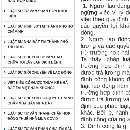
BẢN, HỢP ĐỒNG
“1. Người lao độn
LUẬT SƯ TƯ VẤN SOẠN ĐƠN KHỞI
ngừng việc vì lý 
KIỆN
việc theo quy định
các quyền lợi khá
LUẬT SƯ HÌNH SỰ TẠI THÀNH PHỐ HỒ
động.
CHÍ MINH
2. Người lao độn
LUẬT SƯ NHÀ ĐẤT TẠI THÀNH PHỐ
lương và các quyền
THỦ ĐỨC
trừ trường hợp hai
LUẬT SƯ CHUYÊN TƯ VẤN BÀO
Ta thấy, pháp lu
CHỮA TỘI LÂY LAN DỊCH BỆNH
trường hợp đình 
được trả lương mà 
LUẬT SƯ GIỎI CHUYÊN VỀ LAO ĐỘNG
đình công không đ
VIỆT KIỀU CÓ ĐƯỢC THỪA KẾ NHÀ
luật lao động năm 
ĐẤT TẠI VIỆT NAM KHÔNG?
trường hợp đình c
LUẬT SƯ CHUYÊN GIẢI QUYẾT TRANH
được trả lương và
CHẤP MUA BÁN NHÀ ĐẤT
định của pháp luật
khác. Bởi lẽ, hành
LUẬT SƯ TƯ VẤN TRANH CHẤP HỢP
đình công của ngườ
ĐỒNG THUÊ NHÀ MÙA COVID
3. Đình công là g
LUẬT SƯ TƯ VẤN PHÂN CHIA TÀI SẢN