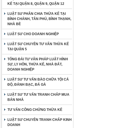
KẾ TẠI QUẬN 8, QUẬN 9, QUẬN 12
LUẬT SƯ PHÂN CHIA THỪA KẾ TẠI
BÌNH CHÁNH, TÂN PHÚ, BÌNH THẠNH,
NHÀ BÈ
LUẬT SƯ CHO DOANH NGHIỆP
LUẬT SƯ CHUYÊN TƯ VẤN THỪA KẾ
TẠI QUẬN 5
TỔNG ĐÀI TƯ VẤN PHÁP LUẬT HÌNH
SỰ, LY HÔN, THỪA KẾ, NHÀ ĐẤT,
DOANH NGHIỆP
LUẬT SƯ TƯ VẤN BÀO CHỮA TỘI CÁ
ĐỘ, ĐÁNH BẠC, ĐÁ GÀ
LUẬT SƯ TƯ VẤN TRANH CHẤP MUA
BÁN NHÀ
TƯ VẤN CÔNG CHỨNG THỪA KẾ
LUẬT SƯ CHUYÊN TRANH CHẤP KINH
DOANH