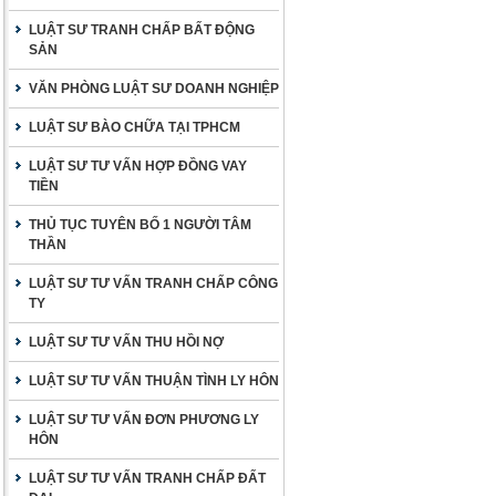
LUẬT SƯ TRANH CHẤP BẤT ĐỘNG
SẢN
VĂN PHÒNG LUẬT SƯ DOANH NGHIỆP
LUẬT SƯ BÀO CHỮA TẠI TPHCM
LUẬT SƯ TƯ VẤN HỢP ĐỒNG VAY
TIỀN
THỦ TỤC TUYÊN BỐ 1 NGƯỜI TÂM
THẦN
LUẬT SƯ TƯ VẤN TRANH CHẤP CÔNG
TY
LUẬT SƯ TƯ VẤN THU HỒI NỢ
LUẬT SƯ TƯ VẤN THUẬN TÌNH LY HÔN
LUẬT SƯ TƯ VẤN ĐƠN PHƯƠNG LY
HÔN
LUẬT SƯ TƯ VẤN TRANH CHẤP ĐẤT