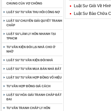
CHUNG CỦA VỢ CHỒNG
Luật Sư Giỏi Về Hì
LUẬT SƯ TƯ VẤN THU HỒI CÔNG NỢ
Luật Sư Bào Chữa Ch
LUẬT SƯ CHUYÊN GIẢI QUYẾT TRANH
CHẤP
LUẬT SƯ LÀM LY HÔN NHANH TẠI
TPHCM
TƯ VẤN KIỆN ĐÒI LẠI NHÀ CHO Ở
NHỜ
LUẬT SƯ TƯ VẤN KIỆN ĐÒI NHÀ
LUẬT SƯ TƯ VẤN MUA BÁN NHÀ ĐẤT
LUẬT SƯ TƯ VẤN HỢP ĐỒNG VÔ HIỆU
TƯ VẤN HỢP ĐỒNG GIẢ CÁCH
LUẬT SƯ HÒA GIẢI TRANH CHẤP ĐẤT
ĐAI
TƯ VẤN TRANH CHẤP LY HÔN