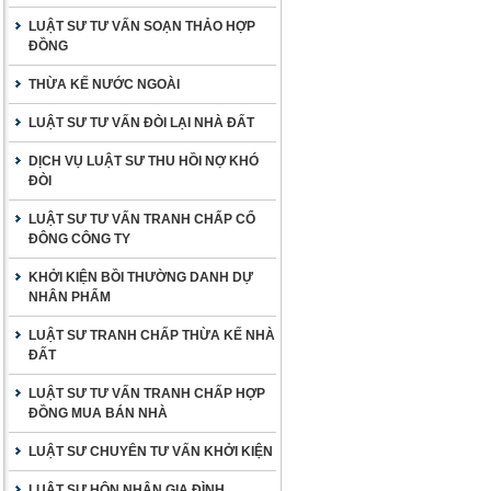
LUẬT SƯ TƯ VẤN SOẠN THẢO HỢP
ĐỒNG
THỪA KẾ NƯỚC NGOÀI
LUẬT SƯ TƯ VẤN ĐÒI LẠI NHÀ ĐẤT
DỊCH VỤ LUẬT SƯ THU HỒI NỢ KHÓ
ĐÒI
LUẬT SƯ TƯ VẤN TRANH CHẤP CỔ
ĐÔNG CÔNG TY
KHỞI KIỆN BỒI THƯỜNG DANH DỰ
NHÂN PHẨM
LUẬT SƯ TRANH CHẤP THỪA KẾ NHÀ
ĐẤT
LUẬT SƯ TƯ VẤN TRANH CHẤP HỢP
ĐỒNG MUA BÁN NHÀ
LUẬT SƯ CHUYÊN TƯ VẤN KHỞI KIỆN
LUẬT SƯ HÔN NHÂN GIA ĐÌNH