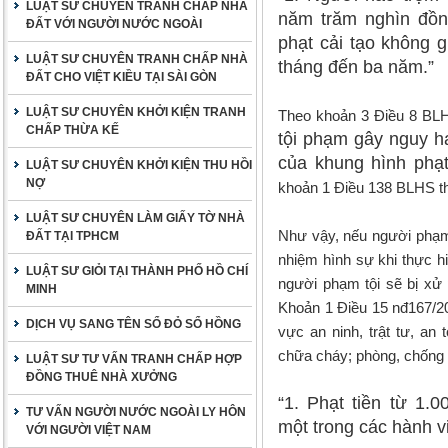
LUẬT SƯ CHUYÊN TRANH CHẤP NHÀ
năm trăm nghìn đồng
ĐẤT VỚI NGƯỜI NƯỚC NGOÀI
phạt cải tạo không 
LUẬT SƯ CHUYÊN TRANH CHẤP NHÀ
tháng đến ba năm.”
ĐẤT CHO VIỆT KIỀU TẠI SÀI GÒN
LUẬT SƯ CHUYÊN KHỞI KIỆN TRANH
Theo khoản 3 Điều 8 BL
CHẤP THỪA KẾ
tội phạm gây nguy h
của khung hình phạt 
LUẬT SƯ CHUYÊN KHỞI KIỆN THU HỒI
NỢ
khoản 1 Điều 138 BLHS th
LUẬT SƯ CHUYÊN LÀM GIẤY TỜ NHÀ
Như vậy, nếu người phạm 
ĐẤT TẠI TPHCM
nhiệm hình sự khi thực h
LUẬT SƯ GIỎI TẠI THÀNH PHỐ HỒ CHÍ
người phạm tội sẽ bị xử 
MINH
Khoản 1 Điều 15 nđ167/2
DỊCH VỤ SANG TÊN SỔ ĐỎ SỔ HỒNG
vực an ninh, trật tư, an
chữa cháy; phòng, chống 
LUẬT SƯ TƯ VẤN TRANH CHẤP HỢP
ĐỒNG THUÊ NHÀ XƯỞNG
“1. Phạt tiền từ 1.
TƯ VẤN NGƯỜI NƯỚC NGOÀI LY HÔN
một trong các hành v
VỚI NGƯỜI VIỆT NAM