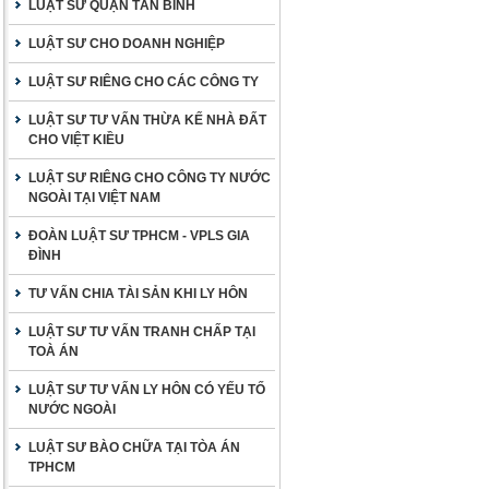
LUẬT SƯ QUẬN TÂN BÌNH
LUẬT SƯ CHO DOANH NGHIỆP
LUẬT SƯ RIÊNG CHO CÁC CÔNG TY
LUẬT SƯ TƯ VẤN THỪA KẾ NHÀ ĐẤT
CHO VIỆT KIỀU
LUẬT SƯ RIÊNG CHO CÔNG TY NƯỚC
NGOÀI TẠI VIỆT NAM
ĐOÀN LUẬT SƯ TPHCM - VPLS GIA
ĐÌNH
TƯ VẤN CHIA TÀI SẢN KHI LY HÔN
LUẬT SƯ TƯ VẤN TRANH CHẤP TẠI
TOÀ ÁN
LUẬT SƯ TƯ VẤN LY HÔN CÓ YẾU TỐ
NƯỚC NGOÀI
LUẬT SƯ BÀO CHỮA TẠI TÒA ÁN
TPHCM