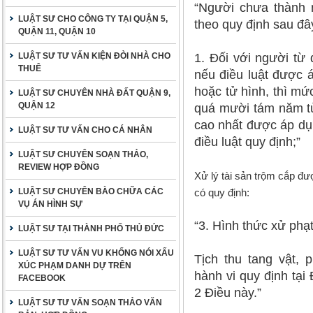
“Người chưa thành n
LUẬT SƯ CHO CÔNG TY TẠI QUẬN 5,
theo quy định sau đâ
QUẬN 11, QUẬN 10
LUẬT SƯ TƯ VẤN KIỆN ĐÒI NHÀ CHO
1. Đối với người từ 
THUÊ
nếu điều luật được 
hoặc tử hình, thì m
LUẬT SƯ CHUYÊN NHÀ ĐẤT QUẬN 9,
QUẬN 12
quá mười tám năm tù;
cao nhất được áp dụ
LUẬT SƯ TƯ VẤN CHO CÁ NHÂN
điều luật quy định;”
LUẬT SƯ CHUYÊN SOẠN THẢO,
REVIEW HỢP ĐỒNG
Xử lý tài sản trộm cắp đ
LUẬT SƯ CHUYÊN BÀO CHỮA CÁC
có quy định:
VỤ ÁN HÌNH SỰ
“3. Hình thức xử phạ
LUẬT SƯ TẠI THÀNH PHỐ THỦ ĐỨC
LUẬT SƯ TƯ VẤN VU KHỐNG NÓI XẤU
Tịch thu tang vật, 
XÚC PHẠM DANH DỰ TRÊN
hành vi quy định tại
FACEBOOK
2 Điều này.”
LUẬT SƯ TƯ VẤN SOẠN THẢO VĂN