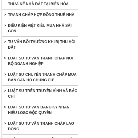
THỪA KẾ NHÀ ĐẤT TẠI BIÊN HÒA
TRANH CHẤP HỢP ĐỒNG THUÊ NHÀ
ĐIỀU KIỆN VIỆT KIỀU MUA NHÀ SÀI
GÒN
TƯ VẤN BỒI THƯỜNG KHI BỊ THU HỒI
ĐẤT
LUẬT SƯ TƯ VẤN TRANH CHẤP NỘI
BỘ DOANH NGHIỆP
LUẬT SƯ CHUYÊN TRANH CHẤP MUA
BÁN CĂN HỘ CHUNG CƯ
LUẬT SƯ TRÊN TRUYỀN HÌNH VÀ BÁO
CHÍ
LUẬT SƯ TƯ VẤN ĐĂNG KÝ NHÃN
HIỆU LOGO ĐỘC QUYỀN
LUẬT SƯ TƯ VẤN TRANH CHẤP LAO
ĐỘNG