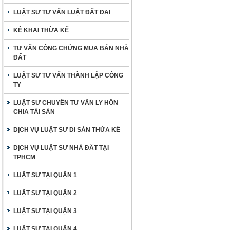
LUẬT SƯ TƯ VẤN LUẬT ĐẤT ĐAI
KÊ KHAI THỪA KẾ
TƯ VẤN CÔNG CHỨNG MUA BÁN NHÀ
ĐẤT
LUẬT SƯ TƯ VẤN THÀNH LẬP CÔNG
TY
LUẬT SƯ CHUYÊN TƯ VẤN LY HÔN
CHIA TÀI SẢN
DỊCH VỤ LUẬT SƯ DI SẢN THỪA KẾ
DỊCH VỤ LUẬT SƯ NHÀ ĐẤT TẠI
TPHCM
LUẬT SƯ TẠI QUẬN 1
LUẬT SƯ TẠI QUẬN 2
LUẬT SƯ TẠI QUẬN 3
LUẬT SƯ TẠI QUẬN 4