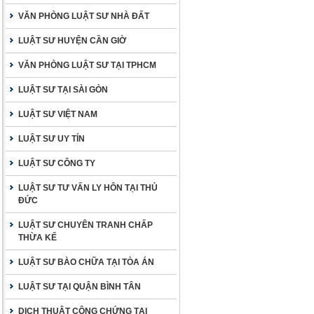
VĂN PHÒNG LUẬT SƯ NHÀ ĐẤT
LUẬT SƯ HUYỆN CẦN GIỜ
VĂN PHÒNG LUẬT SƯ TẠI TPHCM
LUẬT SƯ TẠI SÀI GÒN
LUẬT SƯ VIỆT NAM
LUẬT SƯ UY TÍN
LUẬT SƯ CÔNG TY
LUẬT SƯ TƯ VẤN LY HÔN TẠI THỦ
ĐỨC
LUẬT SƯ CHUYÊN TRANH CHẤP
THỪA KẾ
LUẬT SƯ BÀO CHỮA TẠI TÒA ÁN
LUẬT SƯ TẠI QUẬN BÌNH TÂN
DỊCH THUẬT CÔNG CHỨNG TẠI