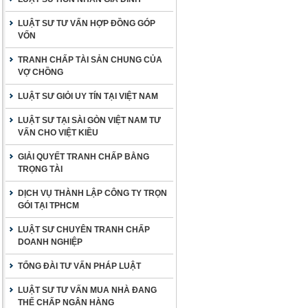
LUẬT SƯ TƯ VẤN HỢP ĐỒNG GÓP
VỐN
TRANH CHẤP TÀI SẢN CHUNG CỦA
VỢ CHỒNG
LUẬT SƯ GIỎI UY TÍN TẠI VIỆT NAM
LUẬT SƯ TẠI SÀI GÒN VIỆT NAM TƯ
VẤN CHO VIỆT KIỀU
GIẢI QUYẾT TRANH CHẤP BẰNG
TRỌNG TÀI
DỊCH VỤ THÀNH LẬP CÔNG TY TRỌN
GÓI TẠI TPHCM
LUẬT SƯ CHUYÊN TRANH CHẤP
DOANH NGHIỆP
TỔNG ĐÀI TƯ VẤN PHÁP LUẬT
LUẬT SƯ TƯ VẤN MUA NHÀ ĐANG
THẾ CHẤP NGÂN HÀNG