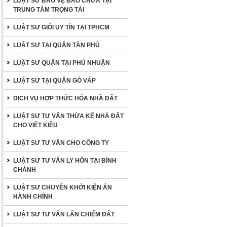
LUẬT SƯ BẢO VỆ BÀO CHỮA TẠI
TRUNG TÂM TRỌNG TÀI
LUẬT SƯ GIỎI UY TÍN TẠI TPHCM
LUẬT SƯ TẠI QUẬN TÂN PHÚ
LUẬT SƯ QUẬN TẠI PHÚ NHUẬN
LUẬT SƯ TẠI QUẬN GÒ VẤP
DỊCH VỤ HỢP THỨC HÓA NHÀ ĐẤT
LUẬT SƯ TƯ VẤN THỪA KẾ NHÀ ĐẤT
CHO VIỆT KIỀU
LUẬT SƯ TƯ VẤN CHO CÔNG TY
LUẬT SƯ TƯ VẤN LY HÔN TẠI BÌNH
CHÁNH
LUẬT SƯ CHUYÊN KHỞI KIỆN ÁN
HÀNH CHÍNH
LUẬT SƯ TƯ VẤN LẤN CHIẾM ĐẤT