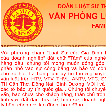
Với phương châm "Luật Sư của Gia Đình 
của doanh nghiệp" đặt chữ "Tâm" của nghề
hàng đầu, chúng tôi mong muốn đóng góp
phần nhỏ vào sự công bằng và bảo vệ côn
cho xã hội. Là hãng luật uy tín thường xuyê
vấn luật trên HTV, VTV, THVL, ANTV, VTC, S
TH Cần Thơ, Đồng Nai, Bình Dương, VOH và 
các tờ báo uy tín quốc gia... Chúng tôi chuyê
vấn, bào chữa cho khách hàng, thân chủ trên
lĩnh vực đất đai, thừa kế, hình sự, doanh ngh
ly hôn, công nợ, lao động, hợp đồng....