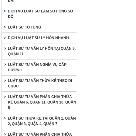
ĐAI
DỊCH VỤ LUẬT SƯ LÀM SỔ HỒNG SỔ
ĐỎ
LUẬT SƯ TỐ TỤNG
DỊCH VỤ LUẬT SƯ LY HÔN NHANH
LUẬT SƯ TƯ VẤN LY HÔN TẠI QUẬN 5,
QUẬN 11
LUẬT SƯ TƯ VẤN NGHĨA VỤ CẤP
DƯỠNG
LUẬT SƯ TƯ VẤN THỪA KẾ THEO DI
CHÚC
LUẬT SƯ TƯ VẤN PHÂN CHIA THỪA
KẾ QUẬN 6, QUẬN 11, QUẬN 10, QUẬN
5
LUẬT SƯ THỪA KẾ TẠI QUẬN 1, QUẬN
2, QUẬN 3, QUẬN 4, QUẬN 7
LUẬT SƯ TƯ VẤN PHÂN CHIA THỪA