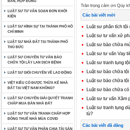
BẢN, HỢP ĐỒNG
Trân trọng cảm ơn Qúy khá
LUẬT SƯ TƯ VẤN SOẠN ĐƠN KHỞI
Các bài viết mới
KIỆN
Luật sư phân tích tội
LUẬT SƯ HÌNH SỰ TẠI THÀNH PHỐ HỒ
CHÍ MINH
Luật sư tư vấn xử ph
LUẬT SƯ NHÀ ĐẤT TẠI THÀNH PHỐ
Luật sư bào chữa mức
THỦ ĐỨC
Luật sư tư vấn Vay ti
LUẬT SƯ CHUYÊN TƯ VẤN BÀO
Luật sư tranh tụng tội
CHỮA TỘI LÂY LAN DỊCH BỆNH
Luật sư bào chữa tội
LUẬT SƯ GIỎI CHUYÊN VỀ LAO ĐỘNG
Luật sư bào chữa tội
VIỆT KIỀU CÓ ĐƯỢC THỪA KẾ NHÀ
ĐẤT TẠI VIỆT NAM KHÔNG?
Luật sư bào chữa có
Luật sư tư vấn Xâm 
LUẬT SƯ CHUYÊN GIẢI QUYẾT TRANH
CHẤP MUA BÁN NHÀ ĐẤT
Luật sư tranh tụng d
tù?
LUẬT SƯ TƯ VẤN TRANH CHẤP HỢP
ĐỒNG THUÊ NHÀ MÙA COVID
Các bài viết đã đăng
LUẬT SƯ TƯ VẤN PHÂN CHIA TÀI SẢN