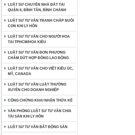
LUẬT SƯ CHUYÊN NHÀ ĐẤT TẠI
QUẬN 6, BÌNH TÂN, BÌNH CHÁNH
LUẬT SƯ TƯ VẤN TRANH CHẤP NUÔI
CON KHI LY HÔN
LUẬT SƯ TƯ VẤN CHO NGƯỜI HOA
TẠI TPHCM/HOA KIỀU
LUẬT SƯ TƯ VẤN ĐƠN PHƯƠNG
CHẤM DỨT HỢP ĐỒNG LAO ĐỘNG
LUẬT SƯ TƯ VẤN CHO VIỆT KIỀU ÚC,
MỸ, CANADA
LUẬT SƯ TƯ VẤN LUẬT THƯỜNG
XUYÊN CHO DOANH NGHIỆP
CÔNG CHỨNG KHAI NHẬN THỪA KẾ
VĂN PHÒNG LUẬT SƯ TƯ VẤN CHIA
TÀI SẢN KHI LY HÔN
LUẬT SƯ TƯ VẤN BẤT ĐỘNG SẢN