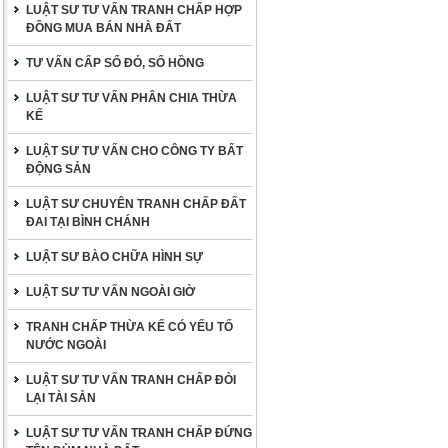
LUẬT SƯ TƯ VẤN TRANH CHẤP HỢP
ĐỒNG MUA BÁN NHÀ ĐẤT
TƯ VẤN CẤP SỔ ĐỎ, SỔ HỒNG
LUẬT SƯ TƯ VẤN PHÂN CHIA THỪA
KẾ
LUẬT SƯ TƯ VẤN CHO CÔNG TY BẤT
ĐỘNG SẢN
LUẬT SƯ CHUYÊN TRANH CHẤP ĐẤT
ĐAI TẠI BÌNH CHÁNH
LUẬT SƯ BÀO CHỮA HÌNH SỰ
LUẬT SƯ TƯ VẤN NGOÀI GIỜ
TRANH CHẤP THỪA KẾ CÓ YẾU TỐ
NƯỚC NGOÀI
LUẬT SƯ TƯ VẤN TRANH CHẤP ĐÒI
LẠI TÀI SẢN
LUẬT SƯ TƯ VẤN TRANH CHẤP ĐỨNG