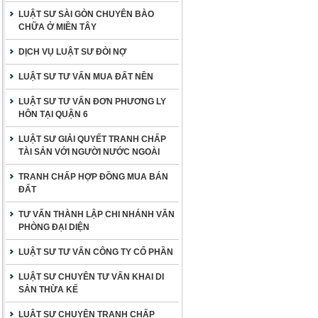
LUẬT SƯ SÀI GÒN CHUYÊN BÀO
CHỮA Ở MIỀN TÂY
DỊCH VỤ LUẬT SƯ ĐÒI NỢ
LUẬT SƯ TƯ VẤN MUA ĐẤT NỀN
LUẬT SƯ TƯ VẤN ĐƠN PHƯƠNG LY
HÔN TẠI QUẬN 6
LUẬT SƯ GIẢI QUYẾT TRANH CHẤP
TÀI SẢN VỚI NGƯỜI NƯỚC NGOÀI
TRANH CHẤP HỢP ĐỒNG MUA BÁN
ĐẤT
TƯ VẤN THÀNH LẬP CHI NHÁNH VĂN
PHÒNG ĐẠI DIỆN
LUẬT SƯ TƯ VẤN CÔNG TY CỔ PHẦN
LUẬT SƯ CHUYÊN TƯ VẤN KHAI DI
SẢN THỪA KẾ
LUẬT SƯ CHUYÊN TRANH CHẤP