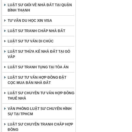
LUẬT SƯ GIỎI VỀ NHÀ ĐẤT TẠI QUẬN
BÌNH THẠNH
TƯ VẤN DU HỌC XIN VISA
LUẬT SƯ TRANH CHẤP NHÀ ĐẤT
LUẬT SƯ TƯ VẤN DI CHÚC
LUẬT SƯ THỪA KẾ NHÀ ĐẤT TẠI GÒ
VẤP
LUẬT SƯ TRANH TỤNG TẠI TÒA ÁN
LUẬT SƯ TƯ VẤN HỢP ĐỒNG ĐẶT
CỌC MUA BÁN NHÀ ĐẤT
LUẬT SƯ CHUYÊN TƯ VẤN HỢP ĐỒNG
THUÊ NHÀ
VĂN PHÒNG LUẬT SƯ CHUYÊN HÌNH
SỰ TẠI TPHCM
LUẬT SƯ CHUYÊN TRANH CHẤP HỢP
ĐỒNG