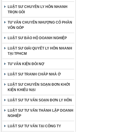
LUẬT SƯ CHUYÊN LY HÔN NHANH
TRỌN GÓI
TƯ VẤN CHUYỂN NHƯỢNG CỔ PHẦN
VỐN GÓP
LUẬT SƯ BẢO HỘ DOANH NGHIỆP
LUẬT SƯ GIẢI QUYẾT LY HÔN NHANH
TẠI TPHCM
TƯ VẤN KIỆN ĐÒI NỢ
LUẬT SƯ TRANH CHẤP NHÀ Ở
LUẬT SƯ CHUYÊN SOẠN ĐƠN KHỞI
KIỆN KHIẾU NẠI
LUẬT SƯ TƯ VẤN SOẠN ĐƠN LY HÔN
LUẬT SƯ TƯ VẤN THÀNH LẬP DOANH
NGHIỆP
LUẬT SƯ TƯ VẤN TẠI CÔNG TY