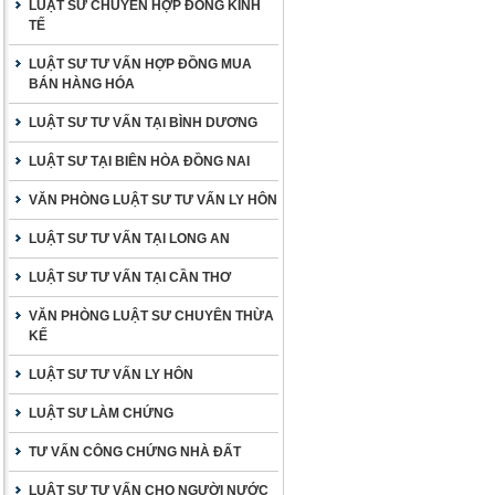
LUẬT SƯ CHUYÊN HỢP ĐỒNG KINH
TẾ
LUẬT SƯ TƯ VẤN HỢP ĐỒNG MUA
BÁN HÀNG HÓA
LUẬT SƯ TƯ VẤN TẠI BÌNH DƯƠNG
LUẬT SƯ TẠI BIÊN HÒA ĐỒNG NAI
VĂN PHÒNG LUẬT SƯ TƯ VẤN LY HÔN
LUẬT SƯ TƯ VẤN TẠI LONG AN
LUẬT SƯ TƯ VẤN TẠI CẦN THƠ
VĂN PHÒNG LUẬT SƯ CHUYÊN THỪA
KẾ
LUẬT SƯ TƯ VẤN LY HÔN
LUẬT SƯ LÀM CHỨNG
TƯ VẤN CÔNG CHỨNG NHÀ ĐẤT
LUẬT SƯ TƯ VẤN CHO NGƯỜI NƯỚC