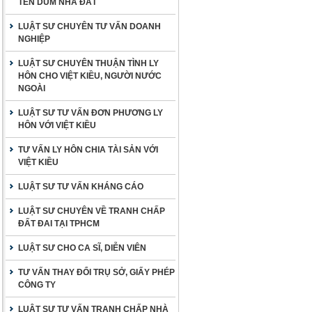
TÊN DÙM NHÀ ĐẤT
LUẬT SƯ CHUYÊN TƯ VẤN DOANH
NGHIỆP
LUẬT SƯ CHUYÊN THUẬN TÌNH LY
HÔN CHO VIỆT KIỀU, NGƯỜI NƯỚC
NGOÀI
LUẬT SƯ TƯ VẤN ĐƠN PHƯƠNG LY
HÔN VỚI VIỆT KIỀU
TƯ VẤN LY HÔN CHIA TÀI SẢN VỚI
VIỆT KIỀU
LUẬT SƯ TƯ VẤN KHÁNG CÁO
LUẬT SƯ CHUYÊN VỀ TRANH CHẤP
ĐẤT ĐAI TẠI TPHCM
LUẬT SƯ CHO CA SĨ, DIỄN VIÊN
TƯ VẤN THAY ĐỔI TRỤ SỞ, GIẤY PHÉP
CÔNG TY
LUẬT SƯ TƯ VẤN TRANH CHẤP NHÀ