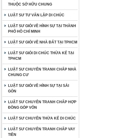
THUỘC SỞ HỮU CHUNG
LUẬT SƯ TƯ VẤN LẬP DI CHÚC
LUẬT SƯ GIỎI VỀ HÌNH SỰ TẠI THÀNH
PHỐ HỒ CHÍ MINH
LUẬT SƯ GIỎI VỀ NHÀ ĐẤT TẠI TPHCM
LUẬT SƯ GIỎI DI CHÚC THỪA KẾ TẠI
TPHCM
LUẬT SƯ CHUYÊN TRANH CHẤP NHÀ
CHUNG CƯ
LUẬT SƯ GIỎI VỀ HÌNH SỰ TẠI SÀI
GÒN
LUẬT SƯ CHUYÊN TRANH CHẤP HỢP
ĐỒNG GÓP VỐN
LUẬT SƯ CHUYÊN THỪA KẾ DI CHÚC
LUẬT SƯ CHUYÊN TRANH CHẤP VAY
TIỀN