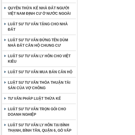
QUYỀN THỪA KẾ NHÀ ĐẤT NGƯỜI
VIỆT NAM ĐỊNH CƯ Ở NƯỚC NGOÀI
LUẬT SƯ TƯ VẤN TẶNG CHO NHÀ
ĐẤT
LUẬT SƯ TƯ VẤN ĐỨNG TÊN DÙM
NHÀ ĐẤT CĂN HỘ CHUNG CƯ
LUẬT SƯ TƯ VẤN LY HÔN CHO VIỆT
KIỀU
LUẬT SƯ TƯ VẤN MUA BÁN CĂN HỘ
LUẬT SƯ TƯ VẤN THỎA THUẬN TÀI
SẢN CỦA VỢ CHỒNG
TƯ VẤN PHÁP LUẬT THỪA KẾ
LUẬT SƯ TƯ VẤN TRỌN GÓI CHO
DOANH NGHIỆP
LUẬT SƯ TƯ VẤN LY HÔN TẠI BÌNH
THẠNH, BÌNH TÂN, QUẬN 6, GÒ VẤP