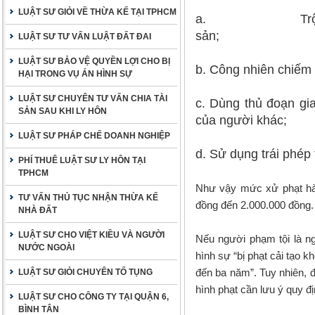
LUẬT SƯ GIỎI VỀ THỪA KẾ TẠI TPHCM
a. Tr
s
LUẬT SƯ TƯ VẤN LUẬT ĐẤT ĐAI
LUẬT SƯ BẢO VỆ QUYỀN LỢI CHO BỊ
b. Công nhiên chiếm 
HẠI TRONG VỤ ÁN HÌNH SỰ
LUẬT SƯ CHUYÊN TƯ VẤN CHIA TÀI
c. Dùng thủ đoạn gia
SẢN SAU KHI LY HÔN
của người khác;
LUẬT SƯ PHÁP CHẾ DOANH NGHIỆP
d. Sử dụng trái phép 
PHÍ THUÊ LUẬT SƯ LY HÔN TẠI
TPHCM
Như vậy mức xử phạt hàn
TƯ VẤN THỦ TỤC NHẬN THỪA KẾ
đồng đến 2.000.000 đồng.
NHÀ ĐẤT
LUẬT SƯ CHO VIỆT KIỀU VÀ NGƯỜI
Nếu người phạm tội là ng
NƯỚC NGOÀI
hình sự “bị phạt cải tạo 
đến ba năm”. Tuy nhiên, đ
LUẬT SƯ GIỎI CHUYÊN TỐ TỤNG
hình phạt cần lưu ý quy đ
LUẬT SƯ CHO CÔNG TY TẠI QUẬN 6,
BÌNH TÂN