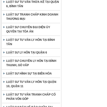
LUẬT SƯ TƯ VẤN THỪA KẾ TẠI QUẬN
6, BÌNH TÂN
LUẬT SƯ TRANH CHẤP KINH DOANH
THƯƠNG MẠI
LUẬT SƯ CHUYÊN ĐẠI DIỆN ỦY
QUYỀN TẠI TÒA ÁN
LUẬT SƯ TƯ VẤN LY HÔN TẠI BÌNH
TÂN
LUẬT SƯ LY HÔN TẠI QUẬN 6
LUẬT SƯ CHUYÊN LY HÔN TẠI BÌNH
THẠNH, GÒ VẤP
LUẬT SƯ HÌNH SỰ TẠI BIÊN HÒA
LUẬT SƯ TƯ VẤN LY HÔN TẠI QUẬN
10, QUẬN 11
LUẬT SƯ TƯ VẤN TRANH CHẤP CỐ
PHẦN VỐN GÓP