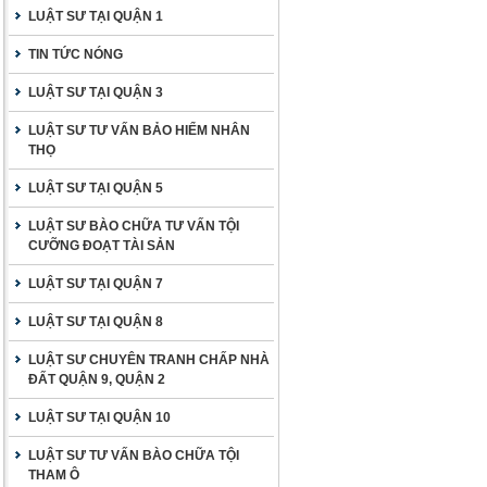
LUẬT SƯ TẠI QUẬN 1
TIN TỨC NÓNG
LUẬT SƯ TẠI QUẬN 3
LUẬT SƯ TƯ VẤN BẢO HIỂM NHÂN
THỌ
LUẬT SƯ TẠI QUẬN 5
LUẬT SƯ BÀO CHỮA TƯ VẤN TỘI
CƯỠNG ĐOẠT TÀI SẢN
LUẬT SƯ TẠI QUẬN 7
LUẬT SƯ TẠI QUẬN 8
LUẬT SƯ CHUYÊN TRANH CHẤP NHÀ
ĐẤT QUẬN 9, QUẬN 2
LUẬT SƯ TẠI QUẬN 10
LUẬT SƯ TƯ VẤN BÀO CHỮA TỘI
THAM Ô