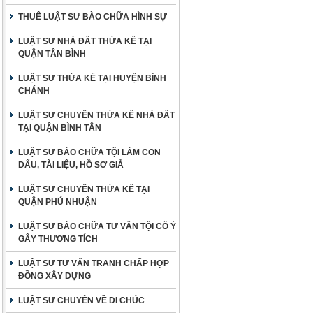
THUÊ LUẬT SƯ BÀO CHỮA HÌNH SỰ
LUẬT SƯ NHÀ ĐẤT THỪA KẾ TẠI
QUẬN TÂN BÌNH
LUẬT SƯ THỪA KẾ TẠI HUYỆN BÌNH
CHÁNH
LUẬT SƯ CHUYÊN THỪA KẾ NHÀ ĐẤT
TẠI QUẬN BÌNH TÂN
LUẬT SƯ BÀO CHỮA TỘI LÀM CON
DẤU, TÀI LIỆU, HỒ SƠ GIẢ
LUẬT SƯ CHUYÊN THỪA KẾ TẠI
QUẬN PHÚ NHUẬN
LUẬT SƯ BÀO CHỮA TƯ VẤN TỘI CỐ Ý
GÂY THƯƠNG TÍCH
LUẬT SƯ TƯ VẤN TRANH CHẤP HỢP
ĐỒNG XÂY DỰNG
LUẬT SƯ CHUYÊN VỀ DI CHÚC