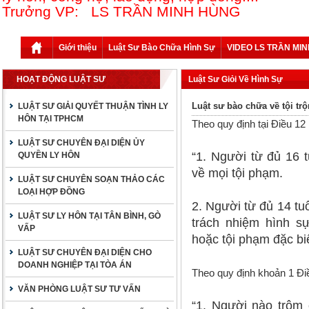
Trưởng VP: LS TRẦN MINH HÙNG
Giới thiệu
Luật Sư Bào Chữa Hình Sự
VIDEO LS TRẦN MI
HOẠT ĐỘNG LUẬT SƯ
Luật Sư Giỏi Về Hình Sự
Luật sư bào chữa về tội trộ
LUẬT SƯ GIẢI QUYẾT THUẬN TÌNH LY
HÔN TẠI TPHCM
Theo quy định tại Điều 1
LUẬT SƯ CHUYÊN ĐẠI DIỆN ỦY
“1. Người từ đủ 16 t
QUYỀN LY HÔN
về mọi tội phạm.
LUẬT SƯ CHUYÊN SOẠN THẢO CÁC
LOẠI HỢP ĐỒNG
2. Người từ đủ 14 tuổ
LUẬT SƯ LY HÔN TẠI TÂN BÌNH, GÒ
trách nhiệm hình s
VẤP
hoặc tội phạm đặc bi
LUẬT SƯ CHUYÊN ĐẠI DIỆN CHO
DOANH NGHIỆP TẠI TÒA ÁN
Theo quy định khoản 1 Đ
VĂN PHÒNG LUẬT SƯ TƯ VẤN
“1. Người nào trộm 