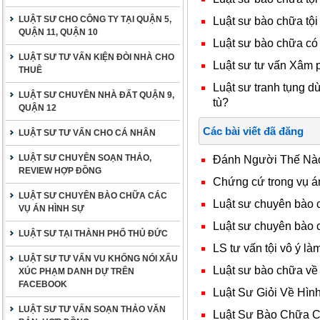
LUẬT SƯ CHO CÔNG TY TẠI QUẬN 5,
Luật sư bào chữa tội
QUẬN 11, QUẬN 10
Luật sư bào chữa có
LUẬT SƯ TƯ VẤN KIỆN ĐÒI NHÀ CHO
Luật sư tư vấn Xâm 
THUÊ
Luật sư tranh tụng d
LUẬT SƯ CHUYÊN NHÀ ĐẤT QUẬN 9,
tù?
QUẬN 12
Các bài viết đã đăng
LUẬT SƯ TƯ VẤN CHO CÁ NHÂN
LUẬT SƯ CHUYÊN SOẠN THẢO,
Đánh Người Thế Nào
REVIEW HỢP ĐỒNG
Chứng cứ trong vụ á
LUẬT SƯ CHUYÊN BÀO CHỮA CÁC
Luật sư chuyên bào 
VỤ ÁN HÌNH SỰ
Luật sư chuyên bào 
LUẬT SƯ TẠI THÀNH PHỐ THỦ ĐỨC
LS tư vấn tội vô ý là
LUẬT SƯ TƯ VẤN VU KHỐNG NÓI XẤU
Luật sư bào chữa về t
XÚC PHẠM DANH DỰ TRÊN
FACEBOOK
Luật Sư Giỏi Về Hì
LUẬT SƯ TƯ VẤN SOẠN THẢO VĂN
Luật Sư Bào Chữa Ch