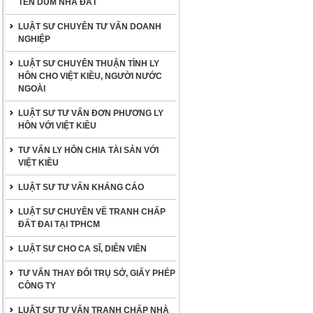
TÊN DÙM NHÀ ĐẤT
LUẬT SƯ CHUYÊN TƯ VẤN DOANH
NGHIỆP
LUẬT SƯ CHUYÊN THUẬN TÌNH LY
HÔN CHO VIỆT KIỀU, NGƯỜI NƯỚC
NGOÀI
LUẬT SƯ TƯ VẤN ĐƠN PHƯƠNG LY
HÔN VỚI VIỆT KIỀU
TƯ VẤN LY HÔN CHIA TÀI SẢN VỚI
VIỆT KIỀU
LUẬT SƯ TƯ VẤN KHÁNG CÁO
LUẬT SƯ CHUYÊN VỀ TRANH CHẤP
ĐẤT ĐAI TẠI TPHCM
LUẬT SƯ CHO CA SĨ, DIỄN VIÊN
TƯ VẤN THAY ĐỔI TRỤ SỞ, GIẤY PHÉP
CÔNG TY
LUẬT SƯ TƯ VẤN TRANH CHẤP NHÀ