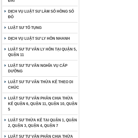
ĐAI
DỊCH VỤ LUẬT SƯ LÀM SỔ HỒNG SỔ
ĐỎ
LUẬT SƯ TỐ TỤNG
DỊCH VỤ LUẬT SƯ LY HÔN NHANH
LUẬT SƯ TƯ VẤN LY HÔN TẠI QUẬN 5,
QUẬN 11
LUẬT SƯ TƯ VẤN NGHĨA VỤ CẤP
DƯỠNG
LUẬT SƯ TƯ VẤN THỪA KẾ THEO DI
CHÚC
LUẬT SƯ TƯ VẤN PHÂN CHIA THỪA
KẾ QUẬN 6, QUẬN 11, QUẬN 10, QUẬN
5
LUẬT SƯ THỪA KẾ TẠI QUẬN 1, QUẬN
2, QUẬN 3, QUẬN 4, QUẬN 7
LUẬT SƯ TƯ VẤN PHÂN CHIA THỪA