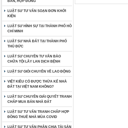
BẢN, HỢP ĐỒNG
LUẬT SƯ TƯ VẤN SOẠN ĐƠN KHỞI
KIỆN
LUẬT SƯ HÌNH SỰ TẠI THÀNH PHỐ HỒ
CHÍ MINH
LUẬT SƯ NHÀ ĐẤT TẠI THÀNH PHỐ
THỦ ĐỨC
LUẬT SƯ CHUYÊN TƯ VẤN BÀO
CHỮA TỘI LÂY LAN DỊCH BỆNH
LUẬT SƯ GIỎI CHUYÊN VỀ LAO ĐỘNG
VIỆT KIỀU CÓ ĐƯỢC THỪA KẾ NHÀ
ĐẤT TẠI VIỆT NAM KHÔNG?
LUẬT SƯ CHUYÊN GIẢI QUYẾT TRANH
CHẤP MUA BÁN NHÀ ĐẤT
LUẬT SƯ TƯ VẤN TRANH CHẤP HỢP
ĐỒNG THUÊ NHÀ MÙA COVID
LUẬT SƯ TƯ VẤN PHÂN CHIA TÀI SẢN