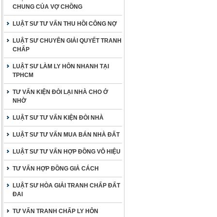
CHUNG CỦA VỢ CHỒNG
LUẬT SƯ TƯ VẤN THU HỒI CÔNG NỢ
LUẬT SƯ CHUYÊN GIẢI QUYẾT TRANH
CHẤP
LUẬT SƯ LÀM LY HÔN NHANH TẠI
TPHCM
TƯ VẤN KIỆN ĐÒI LẠI NHÀ CHO Ở
NHỜ
LUẬT SƯ TƯ VẤN KIỆN ĐÒI NHÀ
LUẬT SƯ TƯ VẤN MUA BÁN NHÀ ĐẤT
LUẬT SƯ TƯ VẤN HỢP ĐỒNG VÔ HIỆU
TƯ VẤN HỢP ĐỒNG GIẢ CÁCH
LUẬT SƯ HÒA GIẢI TRANH CHẤP ĐẤT
ĐAI
TƯ VẤN TRANH CHẤP LY HÔN