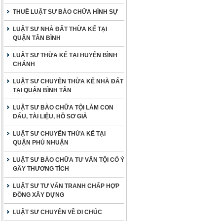
THUÊ LUẬT SƯ BÀO CHỮA HÌNH SỰ
LUẬT SƯ NHÀ ĐẤT THỪA KẾ TẠI
QUẬN TÂN BÌNH
LUẬT SƯ THỪA KẾ TẠI HUYỆN BÌNH
CHÁNH
LUẬT SƯ CHUYÊN THỪA KẾ NHÀ ĐẤT
TẠI QUẬN BÌNH TÂN
LUẬT SƯ BÀO CHỮA TỘI LÀM CON
DẤU, TÀI LIỆU, HỒ SƠ GIẢ
LUẬT SƯ CHUYÊN THỪA KẾ TẠI
QUẬN PHÚ NHUẬN
LUẬT SƯ BÀO CHỮA TƯ VẤN TỘI CỐ Ý
GÂY THƯƠNG TÍCH
LUẬT SƯ TƯ VẤN TRANH CHẤP HỢP
ĐỒNG XÂY DỰNG
LUẬT SƯ CHUYÊN VỀ DI CHÚC