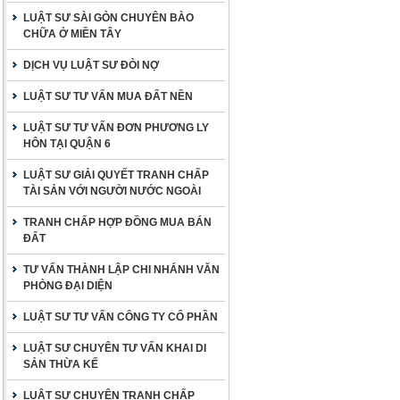
LUẬT SƯ SÀI GÒN CHUYÊN BÀO
CHỮA Ở MIỀN TÂY
DỊCH VỤ LUẬT SƯ ĐÒI NỢ
LUẬT SƯ TƯ VẤN MUA ĐẤT NỀN
LUẬT SƯ TƯ VẤN ĐƠN PHƯƠNG LY
HÔN TẠI QUẬN 6
LUẬT SƯ GIẢI QUYẾT TRANH CHẤP
TÀI SẢN VỚI NGƯỜI NƯỚC NGOÀI
TRANH CHẤP HỢP ĐỒNG MUA BÁN
ĐẤT
TƯ VẤN THÀNH LẬP CHI NHÁNH VĂN
PHÒNG ĐẠI DIỆN
LUẬT SƯ TƯ VẤN CÔNG TY CỔ PHẦN
LUẬT SƯ CHUYÊN TƯ VẤN KHAI DI
SẢN THỪA KẾ
LUẬT SƯ CHUYÊN TRANH CHẤP