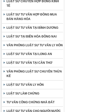
LUẬT SƯ CHUYÊN HỢP ĐỒNG KINH
TẾ
LUẬT SƯ TƯ VẤN HỢP ĐỒNG MUA
BÁN HÀNG HÓA
LUẬT SƯ TƯ VẤN TẠI BÌNH DƯƠNG
LUẬT SƯ TẠI BIÊN HÒA ĐỒNG NAI
VĂN PHÒNG LUẬT SƯ TƯ VẤN LY HÔN
LUẬT SƯ TƯ VẤN TẠI LONG AN
LUẬT SƯ TƯ VẤN TẠI CẦN THƠ
VĂN PHÒNG LUẬT SƯ CHUYÊN THỪA
KẾ
LUẬT SƯ TƯ VẤN LY HÔN
LUẬT SƯ LÀM CHỨNG
TƯ VẤN CÔNG CHỨNG NHÀ ĐẤT
LUẬT SƯ TƯ VẤN CHO NGƯỜI NƯỚC