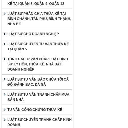
KẾ TẠI QUẬN 8, QUẬN 9, QUẬN 12
LUẬT SƯ PHÂN CHIA THỪA KẾ TẠI
BÌNH CHÁNH, TÂN PHÚ, BÌNH THẠNH,
NHÀ BÈ
LUẬT SƯ CHO DOANH NGHIỆP
LUẬT SƯ CHUYÊN TƯ VẤN THỪA KẾ
TẠI QUẬN 5
TỔNG ĐÀI TƯ VẤN PHÁP LUẬT HÌNH
SỰ, LY HÔN, THỪA KẾ, NHÀ ĐẤT,
DOANH NGHIỆP
LUẬT SƯ TƯ VẤN BÀO CHỮA TỘI CÁ
ĐỘ, ĐÁNH BẠC, ĐÁ GÀ
LUẬT SƯ TƯ VẤN TRANH CHẤP MUA
BÁN NHÀ
TƯ VẤN CÔNG CHỨNG THỪA KẾ
LUẬT SƯ CHUYÊN TRANH CHẤP KINH
DOANH