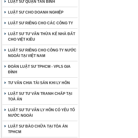
LUẬT SƯ QUẬN TÂN BÌNH
LUẬT SƯ CHO DOANH NGHIỆP
LUẬT SƯ RIÊNG CHO CÁC CÔNG TY
LUẬT SƯ TƯ VẤN THỪA KẾ NHÀ ĐẤT
CHO VIỆT KIỀU
LUẬT SƯ RIÊNG CHO CÔNG TY NƯỚC
NGOÀI TẠI VIỆT NAM
ĐOÀN LUẬT SƯ TPHCM - VPLS GIA
ĐÌNH
TƯ VẤN CHIA TÀI SẢN KHI LY HÔN
LUẬT SƯ TƯ VẤN TRANH CHẤP TẠI
TOÀ ÁN
LUẬT SƯ TƯ VẤN LY HÔN CÓ YẾU TỐ
NƯỚC NGOÀI
LUẬT SƯ BÀO CHỮA TẠI TÒA ÁN
TPHCM