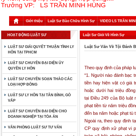
Trưởng VP: LS TRẦN MINH HÙNG
Giới thiệu
Luật Sư Bào Chữa Hình Sự
VIDEO LS TRẦN MI
HOẠT ĐỘNG LUẬT SƯ
Luật Sư Giỏi Về Hình Sự
Luật Sư Vấn Về Tội Đánh 
LUẬT SƯ GIẢI QUYẾT THUẬN TÌNH LY
HÔN TẠI TPHCM
LUẬT SƯ CHUYÊN ĐẠI DIỆN ỦY
Theo quy định của pháp l
QUYỀN LY HÔN
“1. Người nào đánh bạc t
LUẬT SƯ CHUYÊN SOẠN THẢO CÁC
tiền hay hiện vật có giá 
LOẠI HỢP ĐỒNG
hoặc dưới hai triệu đồng
LUẬT SƯ LY HÔN TẠI TÂN BÌNH, GÒ
tại
Điều 249
của Bộ luật 
VẤP
phạt tiền từ năm triệu đồ
LUẬT SƯ CHUYÊN ĐẠI DIỆN CHO
đến ba năm hoặc phạt tù 
DOANH NGHIỆP TẠI TÒA ÁN
Ngoài ra, theo quy định t
VĂN PHÒNG LUẬT SƯ TƯ VẤN
CP
quy định xử phạt vi p
toàn xã hội; phòng, chốn