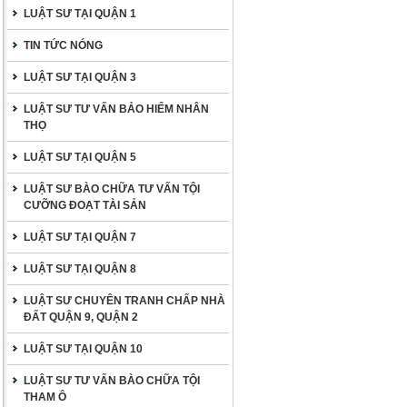
LUẬT SƯ TẠI QUẬN 1
TIN TỨC NÓNG
LUẬT SƯ TẠI QUẬN 3
LUẬT SƯ TƯ VẤN BẢO HIỂM NHÂN
THỌ
LUẬT SƯ TẠI QUẬN 5
LUẬT SƯ BÀO CHỮA TƯ VẤN TỘI
CƯỠNG ĐOẠT TÀI SẢN
LUẬT SƯ TẠI QUẬN 7
LUẬT SƯ TẠI QUẬN 8
LUẬT SƯ CHUYÊN TRANH CHẤP NHÀ
ĐẤT QUẬN 9, QUẬN 2
LUẬT SƯ TẠI QUẬN 10
LUẬT SƯ TƯ VẤN BÀO CHỮA TỘI
THAM Ô