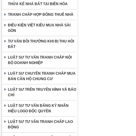
THỪA KẾ NHÀ ĐẤT TẠI BIÊN HÒA
TRANH CHẤP HỢP ĐỒNG THUÊ NHÀ
ĐIỀU KIỆN VIỆT KIỀU MUA NHÀ SÀI
GÒN
TƯ VẤN BỒI THƯỜNG KHI BỊ THU HỒI
ĐẤT
LUẬT SƯ TƯ VẤN TRANH CHẤP NỘI
BỘ DOANH NGHIỆP
LUẬT SƯ CHUYÊN TRANH CHẤP MUA
BÁN CĂN HỘ CHUNG CƯ
LUẬT SƯ TRÊN TRUYỀN HÌNH VÀ BÁO
CHÍ
LUẬT SƯ TƯ VẤN ĐĂNG KÝ NHÃN
HIỆU LOGO ĐỘC QUYỀN
LUẬT SƯ TƯ VẤN TRANH CHẤP LAO
ĐỘNG