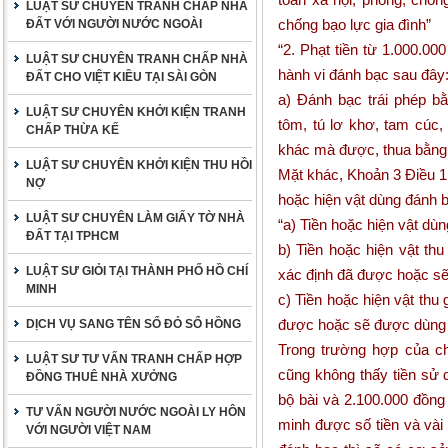
LUẬT SƯ CHUYÊN TRANH CHẤP NHÀ
chống bạo lực gia đình”
ĐẤT VỚI NGƯỜI NƯỚC NGOÀI
“2. Phạt tiền từ 1.000.0
LUẬT SƯ CHUYÊN TRANH CHẤP NHÀ
hành vi đánh bạc sau đây
ĐẤT CHO VIỆT KIỀU TẠI SÀI GÒN
a) Đánh bạc trái phép bằ
LUẬT SƯ CHUYÊN KHỞI KIỆN TRANH
tôm, tú lơ khơ, tam cúc,
CHẤP THỪA KẾ
khác mà được, thua bằng t
LUẬT SƯ CHUYÊN KHỞI KIỆN THU HỒI
Mặt khác,
Khoản 3 Điều 
NỢ
hoặc hiện vật dùng đánh 
LUẬT SƯ CHUYÊN LÀM GIẤY TỜ NHÀ
“a) Tiền hoặc hiện vật dùn
ĐẤT TẠI TPHCM
b) Tiền hoặc hiện vật t
LUẬT SƯ GIỎI TẠI THÀNH PHỐ HỒ CHÍ
xác định đã được hoặc s
MINH
c) Tiền hoặc hiện vật th
được hoặc sẽ được dùng 
DỊCH VỤ SANG TÊN SỔ ĐỎ SỔ HỒNG
Trong trường hợp của ch
LUẬT SƯ TƯ VẤN TRANH CHẤP HỢP
cũng không thấy tiền sử d
ĐỒNG THUÊ NHÀ XƯỞNG
bộ bài và 2.100.000 đồn
TƯ VẤN NGƯỜI NƯỚC NGOÀI LY HÔN
minh được số tiền và và
VỚI NGƯỜI VIỆT NAM