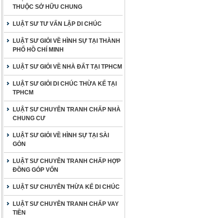
THUỘC SỞ HỮU CHUNG
LUẬT SƯ TƯ VẤN LẬP DI CHÚC
LUẬT SƯ GIỎI VỀ HÌNH SỰ TẠI THÀNH
PHỐ HỒ CHÍ MINH
LUẬT SƯ GIỎI VỀ NHÀ ĐẤT TẠI TPHCM
LUẬT SƯ GIỎI DI CHÚC THỪA KẾ TẠI
TPHCM
LUẬT SƯ CHUYÊN TRANH CHẤP NHÀ
CHUNG CƯ
LUẬT SƯ GIỎI VỀ HÌNH SỰ TẠI SÀI
GÒN
LUẬT SƯ CHUYÊN TRANH CHẤP HỢP
ĐỒNG GÓP VỐN
LUẬT SƯ CHUYÊN THỪA KẾ DI CHÚC
LUẬT SƯ CHUYÊN TRANH CHẤP VAY
TIỀN