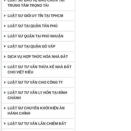
LUẬT SƯ BẢO VỆ BÀO CHỮA TẠI
TRUNG TÂM TRỌNG TÀI
LUẬT SƯ GIỎI UY TÍN TẠI TPHCM
LUẬT SƯ TẠI QUẬN TÂN PHÚ
LUẬT SƯ QUẬN TẠI PHÚ NHUẬN
LUẬT SƯ TẠI QUẬN GÒ VẤP
DỊCH VỤ HỢP THỨC HÓA NHÀ ĐẤT
LUẬT SƯ TƯ VẤN THỪA KẾ NHÀ ĐẤT
CHO VIỆT KIỀU
LUẬT SƯ TƯ VẤN CHO CÔNG TY
LUẬT SƯ TƯ VẤN LY HÔN TẠI BÌNH
CHÁNH
LUẬT SƯ CHUYÊN KHỞI KIỆN ÁN
HÀNH CHÍNH
LUẬT SƯ TƯ VẤN LẤN CHIẾM ĐẤT