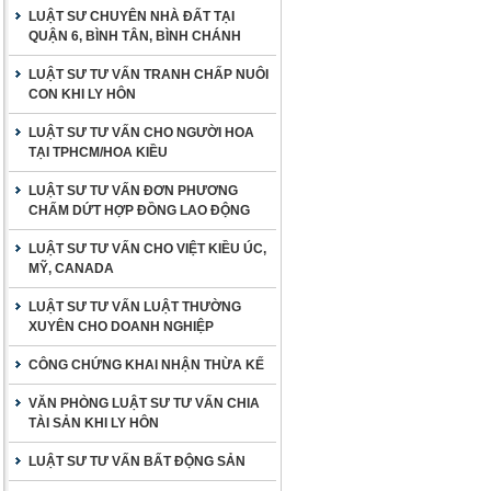
LUẬT SƯ CHUYÊN NHÀ ĐẤT TẠI
QUẬN 6, BÌNH TÂN, BÌNH CHÁNH
LUẬT SƯ TƯ VẤN TRANH CHẤP NUÔI
CON KHI LY HÔN
LUẬT SƯ TƯ VẤN CHO NGƯỜI HOA
TẠI TPHCM/HOA KIỀU
LUẬT SƯ TƯ VẤN ĐƠN PHƯƠNG
CHẤM DỨT HỢP ĐỒNG LAO ĐỘNG
LUẬT SƯ TƯ VẤN CHO VIỆT KIỀU ÚC,
MỸ, CANADA
LUẬT SƯ TƯ VẤN LUẬT THƯỜNG
XUYÊN CHO DOANH NGHIỆP
CÔNG CHỨNG KHAI NHẬN THỪA KẾ
VĂN PHÒNG LUẬT SƯ TƯ VẤN CHIA
TÀI SẢN KHI LY HÔN
LUẬT SƯ TƯ VẤN BẤT ĐỘNG SẢN