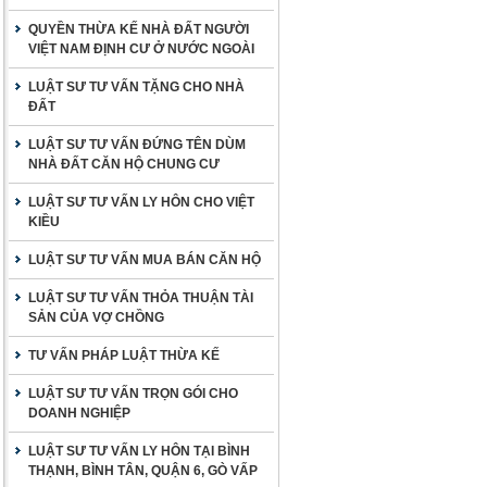
QUYỀN THỪA KẾ NHÀ ĐẤT NGƯỜI
VIỆT NAM ĐỊNH CƯ Ở NƯỚC NGOÀI
LUẬT SƯ TƯ VẤN TẶNG CHO NHÀ
ĐẤT
LUẬT SƯ TƯ VẤN ĐỨNG TÊN DÙM
NHÀ ĐẤT CĂN HỘ CHUNG CƯ
LUẬT SƯ TƯ VẤN LY HÔN CHO VIỆT
KIỀU
LUẬT SƯ TƯ VẤN MUA BÁN CĂN HỘ
LUẬT SƯ TƯ VẤN THỎA THUẬN TÀI
SẢN CỦA VỢ CHỒNG
TƯ VẤN PHÁP LUẬT THỪA KẾ
LUẬT SƯ TƯ VẤN TRỌN GÓI CHO
DOANH NGHIỆP
LUẬT SƯ TƯ VẤN LY HÔN TẠI BÌNH
THẠNH, BÌNH TÂN, QUẬN 6, GÒ VẤP