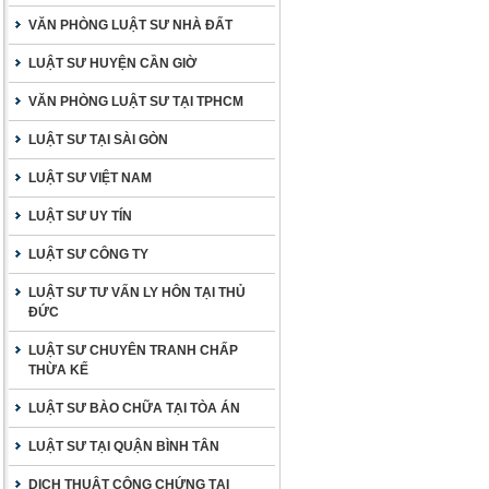
VĂN PHÒNG LUẬT SƯ NHÀ ĐẤT
LUẬT SƯ HUYỆN CẦN GIỜ
VĂN PHÒNG LUẬT SƯ TẠI TPHCM
LUẬT SƯ TẠI SÀI GÒN
LUẬT SƯ VIỆT NAM
LUẬT SƯ UY TÍN
LUẬT SƯ CÔNG TY
LUẬT SƯ TƯ VẤN LY HÔN TẠI THỦ
ĐỨC
LUẬT SƯ CHUYÊN TRANH CHẤP
THỪA KẾ
LUẬT SƯ BÀO CHỮA TẠI TÒA ÁN
LUẬT SƯ TẠI QUẬN BÌNH TÂN
DỊCH THUẬT CÔNG CHỨNG TẠI