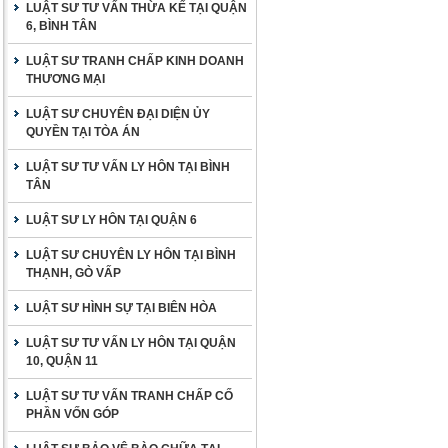
LUẬT SƯ TƯ VẤN THỪA KẾ TẠI QUẬN
6, BÌNH TÂN
LUẬT SƯ TRANH CHẤP KINH DOANH
THƯƠNG MẠI
LUẬT SƯ CHUYÊN ĐẠI DIỆN ỦY
QUYỀN TẠI TÒA ÁN
LUẬT SƯ TƯ VẤN LY HÔN TẠI BÌNH
TÂN
LUẬT SƯ LY HÔN TẠI QUẬN 6
LUẬT SƯ CHUYÊN LY HÔN TẠI BÌNH
THẠNH, GÒ VẤP
LUẬT SƯ HÌNH SỰ TẠI BIÊN HÒA
LUẬT SƯ TƯ VẤN LY HÔN TẠI QUẬN
10, QUẬN 11
LUẬT SƯ TƯ VẤN TRANH CHẤP CỐ
PHẦN VỐN GÓP