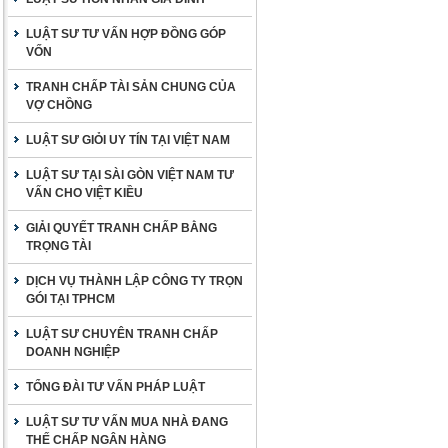
LUẬT SƯ TƯ VẤN HỢP ĐỒNG GÓP
VỐN
TRANH CHẤP TÀI SẢN CHUNG CỦA
VỢ CHỒNG
LUẬT SƯ GIỎI UY TÍN TẠI VIỆT NAM
LUẬT SƯ TẠI SÀI GÒN VIỆT NAM TƯ
VẤN CHO VIỆT KIỀU
GIẢI QUYẾT TRANH CHẤP BẰNG
TRỌNG TÀI
DỊCH VỤ THÀNH LẬP CÔNG TY TRỌN
GÓI TẠI TPHCM
LUẬT SƯ CHUYÊN TRANH CHẤP
DOANH NGHIỆP
TỔNG ĐÀI TƯ VẤN PHÁP LUẬT
LUẬT SƯ TƯ VẤN MUA NHÀ ĐANG
THẾ CHẤP NGÂN HÀNG