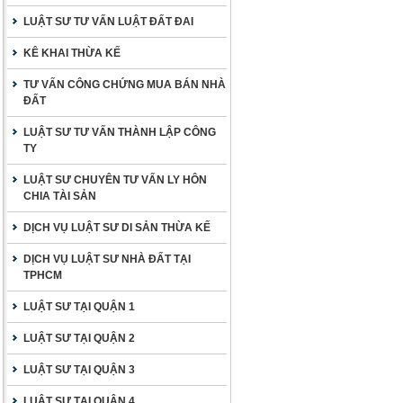
LUẬT SƯ TƯ VẤN LUẬT ĐẤT ĐAI
KÊ KHAI THỪA KẾ
TƯ VẤN CÔNG CHỨNG MUA BÁN NHÀ
ĐẤT
LUẬT SƯ TƯ VẤN THÀNH LẬP CÔNG
TY
LUẬT SƯ CHUYÊN TƯ VẤN LY HÔN
CHIA TÀI SẢN
DỊCH VỤ LUẬT SƯ DI SẢN THỪA KẾ
DỊCH VỤ LUẬT SƯ NHÀ ĐẤT TẠI
TPHCM
LUẬT SƯ TẠI QUẬN 1
LUẬT SƯ TẠI QUẬN 2
LUẬT SƯ TẠI QUẬN 3
LUẬT SƯ TẠI QUẬN 4