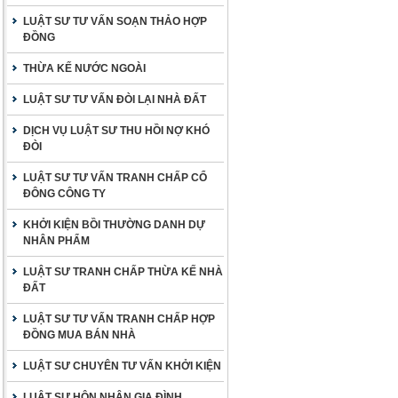
LUẬT SƯ TƯ VẤN SOẠN THẢO HỢP
ĐỒNG
THỪA KẾ NƯỚC NGOÀI
LUẬT SƯ TƯ VẤN ĐÒI LẠI NHÀ ĐẤT
DỊCH VỤ LUẬT SƯ THU HỒI NỢ KHÓ
ĐÒI
LUẬT SƯ TƯ VẤN TRANH CHẤP CỔ
ĐÔNG CÔNG TY
KHỞI KIỆN BỒI THƯỜNG DANH DỰ
NHÂN PHẨM
LUẬT SƯ TRANH CHẤP THỪA KẾ NHÀ
ĐẤT
LUẬT SƯ TƯ VẤN TRANH CHẤP HỢP
ĐỒNG MUA BÁN NHÀ
LUẬT SƯ CHUYÊN TƯ VẤN KHỞI KIỆN
LUẬT SƯ HÔN NHÂN GIA ĐÌNH