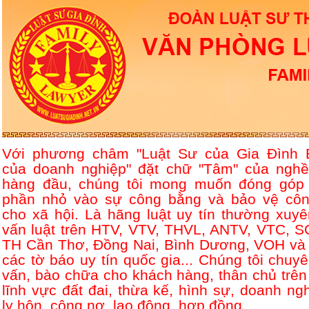
Với phương châm "Luật Sư của Gia Đình 
của doanh nghiệp" đặt chữ "Tâm" của nghề
hàng đầu, chúng tôi mong muốn đóng góp
phần nhỏ vào sự công bằng và bảo vệ côn
cho xã hội. Là hãng luật uy tín thường xuyê
vấn luật trên HTV, VTV, THVL, ANTV, VTC, S
TH Cần Thơ, Đồng Nai, Bình Dương, VOH và 
các tờ báo uy tín quốc gia... Chúng tôi chuyê
vấn, bào chữa cho khách hàng, thân chủ trên
lĩnh vực đất đai, thừa kế, hình sự, doanh ngh
ly hôn, công nợ, lao động, hợp đồng....