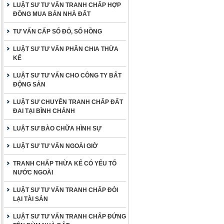
LUẬT SƯ TƯ VẤN TRANH CHẤP HỢP
ĐỒNG MUA BÁN NHÀ ĐẤT
TƯ VẤN CẤP SỔ ĐỎ, SỔ HỒNG
LUẬT SƯ TƯ VẤN PHÂN CHIA THỪA
KẾ
LUẬT SƯ TƯ VẤN CHO CÔNG TY BẤT
ĐỘNG SẢN
LUẬT SƯ CHUYÊN TRANH CHẤP ĐẤT
ĐAI TẠI BÌNH CHÁNH
LUẬT SƯ BÀO CHỮA HÌNH SỰ
LUẬT SƯ TƯ VẤN NGOÀI GIỜ
TRANH CHẤP THỪA KẾ CÓ YẾU TỐ
NƯỚC NGOÀI
LUẬT SƯ TƯ VẤN TRANH CHẤP ĐÒI
LẠI TÀI SẢN
LUẬT SƯ TƯ VẤN TRANH CHẤP ĐỨNG