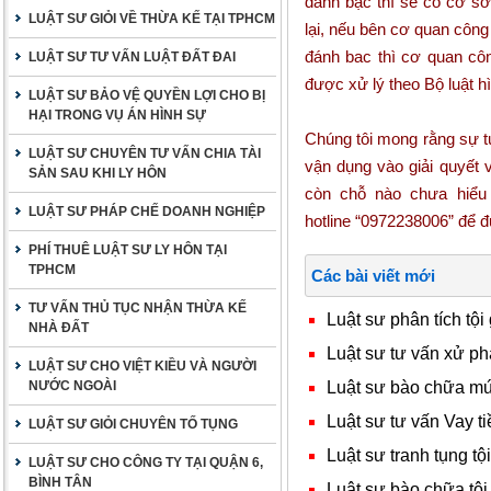
đánh bạc thì sẽ có cơ s
LUẬT SƯ GIỎI VỀ THỪA KẾ TẠI TPHCM
lại, nếu bên cơ quan côn
đánh bac thì cơ quan cô
LUẬT SƯ TƯ VẤN LUẬT ĐẤT ĐAI
được xử lý theo Bộ luật h
LUẬT SƯ BẢO VỆ QUYỀN LỢI CHO BỊ
HẠI TRONG VỤ ÁN HÌNH SỰ
Chúng tôi mong rằng sự tư
LUẬT SƯ CHUYÊN TƯ VẤN CHIA TÀI
vận dụng vào giải quyết 
SẢN SAU KHI LY HÔN
còn chỗ nào chưa hiểu 
LUẬT SƯ PHÁP CHẾ DOANH NGHIỆP
hotline
“0972238006”
để đ
PHÍ THUÊ LUẬT SƯ LY HÔN TẠI
TPHCM
Các bài viết mới
TƯ VẤN THỦ TỤC NHẬN THỪA KẾ
Luật sư phân tích tội
NHÀ ĐẤT
Luật sư tư vấn xử ph
LUẬT SƯ CHO VIỆT KIỀU VÀ NGƯỜI
Luật sư bào chữa mức
NƯỚC NGOÀI
Luật sư tư vấn Vay ti
LUẬT SƯ GIỎI CHUYÊN TỐ TỤNG
Luật sư tranh tụng tội
LUẬT SƯ CHO CÔNG TY TẠI QUẬN 6,
BÌNH TÂN
Luật sư bào chữa tội