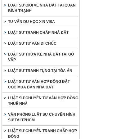
LUẬT SƯ GIỎI VỀ NHÀ ĐẤT TẠI QUẬN
BÌNH THẠNH
TƯ VẤN DU HỌC XIN VISA
LUẬT SƯ TRANH CHẤP NHÀ ĐẤT
LUẬT SƯ TƯ VẤN DI CHÚC
LUẬT SƯ THỪA KẾ NHÀ ĐẤT TẠI GÒ
VẤP
LUẬT SƯ TRANH TỤNG TẠI TÒA ÁN
LUẬT SƯ TƯ VẤN HỢP ĐỒNG ĐẶT
CỌC MUA BÁN NHÀ ĐẤT
LUẬT SƯ CHUYÊN TƯ VẤN HỢP ĐỒNG
THUÊ NHÀ
VĂN PHÒNG LUẬT SƯ CHUYÊN HÌNH
SỰ TẠI TPHCM
LUẬT SƯ CHUYÊN TRANH CHẤP HỢP
ĐỒNG