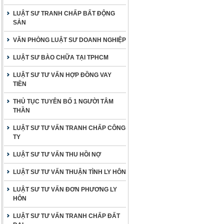
LUẬT SƯ TRANH CHẤP BẤT ĐỘNG
SẢN
VĂN PHÒNG LUẬT SƯ DOANH NGHIỆP
LUẬT SƯ BÀO CHỮA TẠI TPHCM
LUẬT SƯ TƯ VẤN HỢP ĐỒNG VAY
TIỀN
THỦ TỤC TUYÊN BỐ 1 NGƯỜI TÂM
THẦN
LUẬT SƯ TƯ VẤN TRANH CHẤP CÔNG
TY
LUẬT SƯ TƯ VẤN THU HỒI NỢ
LUẬT SƯ TƯ VẤN THUẬN TÌNH LY HÔN
LUẬT SƯ TƯ VẤN ĐƠN PHƯƠNG LY
HÔN
LUẬT SƯ TƯ VẤN TRANH CHẤP ĐẤT