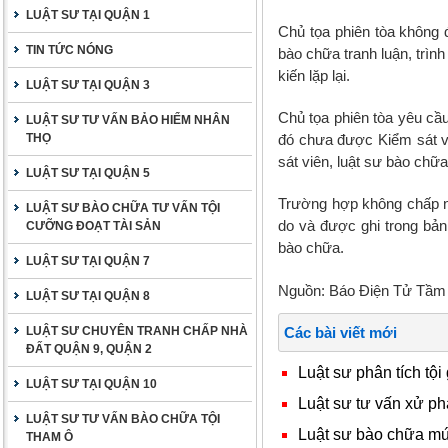
LUẬT SƯ TẠI QUẬN 1
Chủ tọa phiên tòa không đ
TIN TỨC NÓNG
bào chữa tranh luận, trìn
kiến lặp lại.
LUẬT SƯ TẠI QUẬN 3
Chủ tọa phiên tòa yêu cầ
LUẬT SƯ TƯ VẤN BẢO HIỂM NHÂN
THỌ
đó chưa được Kiểm sát vi
sát viên, luật sư bào chữa
LUẬT SƯ TẠI QUẬN 5
Trường hợp không chấp nhậ
LUẬT SƯ BÀO CHỮA TƯ VẤN TỘI
do và được ghi trong bả
CƯỠNG ĐOẠT TÀI SẢN
bào chữa.
LUẬT SƯ TẠI QUẬN 7
Nguồn: Báo Điện Tử Tầm 
LUẬT SƯ TẠI QUẬN 8
LUẬT SƯ CHUYÊN TRANH CHẤP NHÀ
Các bài viết mới
ĐẤT QUẬN 9, QUẬN 2
Luật sư phân tích tội
LUẬT SƯ TẠI QUẬN 10
Luật sư tư vấn xử ph
LUẬT SƯ TƯ VẤN BÀO CHỮA TỘI
Luật sư bào chữa mức
THAM Ô