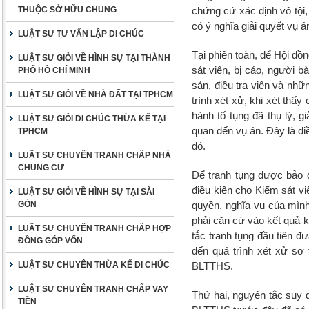
THUỘC SỞ HỮU CHUNG
chứng cứ xác định vô tội, 
có ý nghĩa giải quyết vụ á
LUẬT SƯ TƯ VẤN LẬP DI CHÚC
Tại phiên toàn, để Hội đ
LUẬT SƯ GIỎI VỀ HÌNH SỰ TẠI THÀNH
sát viên, bị cáo, người b
PHỐ HỒ CHÍ MINH
sản, điều tra viên và nh
LUẬT SƯ GIỎI VỀ NHÀ ĐẤT TẠI TPHCM
trình xét xử, khi xét thấy
hành tố tụng đã thụ lý, g
LUẬT SƯ GIỎI DI CHÚC THỪA KẾ TẠI
quan đến vụ án. Đây là đ
TPHCM
đó.
LUẬT SƯ CHUYÊN TRANH CHẤP NHÀ
CHUNG CƯ
Để tranh tụng được bảo đ
điều kiện cho Kiểm sát vi
LUẬT SƯ GIỎI VỀ HÌNH SỰ TẠI SÀI
GÒN
quyền, nghĩa vụ của mình
phải căn cứ vào kết quả k
LUẬT SƯ CHUYÊN TRANH CHẤP HỢP
tắc tranh tụng đầu tiên đ
ĐỒNG GÓP VỐN
đến quá trình xét xử sơ
LUẬT SƯ CHUYÊN THỪA KẾ DI CHÚC
BLTTHS.
LUẬT SƯ CHUYÊN TRANH CHẤP VAY
Thứ hai, nguyên tắc suy 
TIỀN