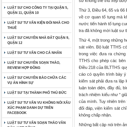
sư không thể thu xếp đượ
LUẬT SƯ CHO CÔNG TY TẠI QUẬN 5,
Thứ 3, Điều 64, 65 và 66 
QUẬN 11, QUẬN 10
về cơ quan tố tụng mà k
LUẬT SƯ TƯ VẤN KIỆN ĐÒI NHÀ CHO
nước tiến hành tố tụng cu
THUÊ
tra đã không mời luật sư 
LUẬT SƯ CHUYÊN NHÀ ĐẤT QUẬN 9,
Thứ 4, một trong những ho
QUẬN 12
sát viên. Bộ luật TTHS c
LUẬT SƯ TƯ VẤN CHO CÁ NHÂN
trong việc đưa ra chứng 
TTHS cho phép các bên bu
LUẬT SƯ CHUYÊN SOẠN THẢO,
Điều 218 của BLTTHS quy đ
REVIEW HỢP ĐỒNG
cáo có quyền trình bày ý 
LUẬT SƯ CHUYÊN BÀO CHỮA CÁC
kiếm sát phải đưa ra lập l
VỤ ÁN HÌNH SỰ
luận toàn diện, đầy đủ, b
LUẬT SƯ TẠI THÀNH PHỐ THỦ ĐỨC
trách nhiệm kiểu như “ gi
của mình. Tuy nhiên trên 
LUẬT SƯ TƯ VẤN VU KHỐNG NÓI XẤU
XÚC PHẠM DANH DỰ TRÊN
đối đáp, viện kiểm sát ch
FACEBOOK
không chấp nhận.
LUẬT SƯ TƯ VẤN SOẠN THẢO VĂN
Những bất cập nói trên ản