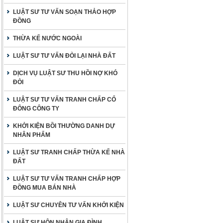
LUẬT SƯ TƯ VẤN SOẠN THẢO HỢP
ĐỒNG
THỪA KẾ NƯỚC NGOÀI
LUẬT SƯ TƯ VẤN ĐÒI LẠI NHÀ ĐẤT
DỊCH VỤ LUẬT SƯ THU HỒI NỢ KHÓ
ĐÒI
LUẬT SƯ TƯ VẤN TRANH CHẤP CỔ
ĐÔNG CÔNG TY
KHỞI KIỆN BỒI THƯỜNG DANH DỰ
NHÂN PHẨM
LUẬT SƯ TRANH CHẤP THỪA KẾ NHÀ
ĐẤT
LUẬT SƯ TƯ VẤN TRANH CHẤP HỢP
ĐỒNG MUA BÁN NHÀ
LUẬT SƯ CHUYÊN TƯ VẤN KHỞI KIỆN
LUẬT SƯ HÔN NHÂN GIA ĐÌNH