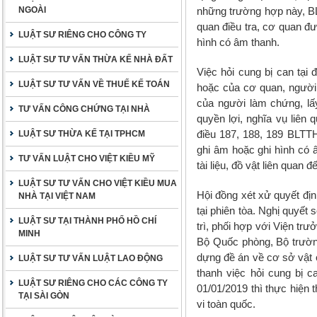
NGOÀI
những trường hợp này, BL
quan điều tra, cơ quan đư
LUẬT SƯ RIÊNG CHO CÔNG TY
hình có âm thanh.
LUẬT SƯ TƯ VẤN THỪA KẾ NHÀ ĐẤT
Việc hỏi cung bị can tại
LUẬT SƯ TƯ VẤN VỀ THUẾ KẾ TOÁN
hoặc của cơ quan, người 
của người làm chứng, lấ
TƯ VẤN CÔNG CHỨNG TẠI NHÀ
quyền lợi, nghĩa vụ liên 
điều 187, 188, 189 BLTTH
LUẬT SƯ THỪA KẾ TẠI TPHCM
ghi âm hoặc ghi hình có
TƯ VẤN LUẬT CHO VIỆT KIỀU MỸ
tài liệu, đồ vật liên quan
LUẬT SƯ TƯ VẤN CHO VIỆT KIỀU MUA
Hội đồng xét xử quyết đị
NHÀ TẠI VIỆT NAM
tại phiên tòa. Nghị quyế
LUẬT SƯ TẠI THÀNH PHỐ HỒ CHÍ
trì, phối hợp với Viện tr
MINH
Bộ Quốc phòng, Bộ trườn
dựng đề án về cơ sở vật c
LUẬT SƯ TƯ VẤN LUẬT LAO ĐỘNG
thanh việc hỏi cung bị 
LUẬT SƯ RIÊNG CHO CÁC CÔNG TY
01/01/2019 thì thực hiện 
TẠI SÀI GÒN
vi toàn quốc.