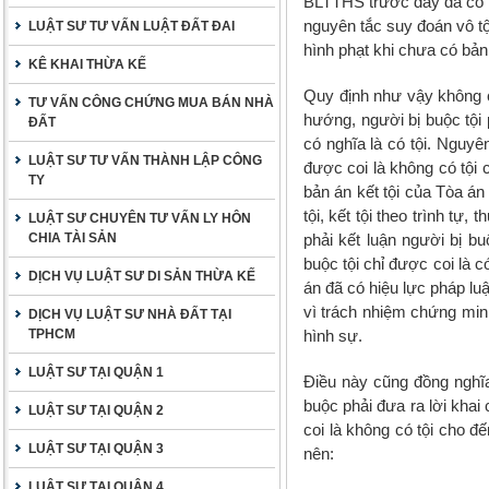
BLTTHS trước đây đã có q
nguyên tắc suy đoán vô tội
LUẬT SƯ TƯ VẤN LUẬT ĐẤT ĐAI
hình phạt khi chưa có bản 
KÊ KHAI THỪA KẾ
Quy định như vậy không c
TƯ VẤN CÔNG CHỨNG MUA BÁN NHÀ
hướng, người bị buộc tội
ĐẤT
có nghĩa là có tội. Nguyê
LUẬT SƯ TƯ VẤN THÀNH LẬP CÔNG
được coi là không có tội 
TY
bản án kết tội của Tòa án
tội, kết tội theo trình tự
LUẬT SƯ CHUYÊN TƯ VẤN LY HÔN
CHIA TÀI SẢN
phải kết luận người bị bu
buộc tội chỉ được coi là c
DỊCH VỤ LUẬT SƯ DI SẢN THỪA KẾ
án đã có hiệu lực pháp lu
vì trách nhiệm chứng min
DỊCH VỤ LUẬT SƯ NHÀ ĐẤT TẠI
TPHCM
hình sự.
LUẬT SƯ TẠI QUẬN 1
Điều này cũng đồng nghĩa 
buộc phải đưa ra lời khai
LUẬT SƯ TẠI QUẬN 2
coi là không có tội cho đ
LUẬT SƯ TẠI QUẬN 3
nên:
LUẬT SƯ TẠI QUẬN 4