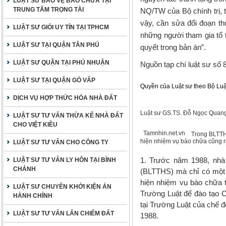
LUẬT SƯ BẢO VỆ BÀO CHỮA TẠI
TRUNG TÂM TRỌNG TÀI
NQ/TW của Bộ chính trị, 
vậy, cần sửa đổi đoạn th
LUẬT SƯ GIỎI UY TÍN TẠI TPHCM
những người tham gia tố t
LUẬT SƯ TẠI QUẬN TÂN PHÚ
quyết trong bản án”.
LUẬT SƯ QUẬN TẠI PHÚ NHUẬN
Nguồn tạp chí luật sư số 
LUẬT SƯ TẠI QUẬN GÒ VẤP
Quyền của Luật sư theo Bộ Luậ
DỊCH VỤ HỢP THỨC HÓA NHÀ ĐẤT
Luật sư GS.TS. Đỗ Ngọc Quan
LUẬT SƯ TƯ VẤN THỪA KẾ NHÀ ĐẤT
CHO VIỆT KIỀU
Tamnhin.net.vn
Trong BLTTHS
hiện nhiệm vụ bào chữa cũng r
LUẬT SƯ TƯ VẤN CHO CÔNG TY
1. Trước năm 1988, nhà
LUẬT SƯ TƯ VẤN LY HÔN TẠI BÌNH
CHÁNH
(BLTTHS) mà chỉ có một v
hiện nhiệm vụ bào chữa t
LUẬT SƯ CHUYÊN KHỞI KIỆN ÁN
Trường Luật để đào tạo C
HÀNH CHÍNH
tại Trường Luật của chế 
LUẬT SƯ TƯ VẤN LẤN CHIẾM ĐẤT
1988.