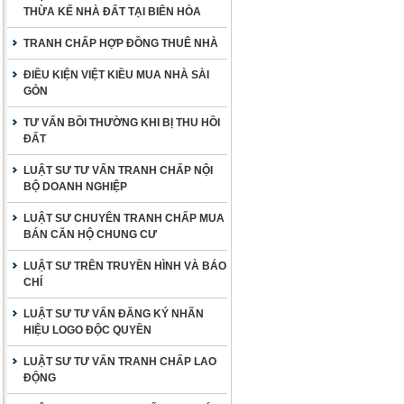
THỪA KẾ NHÀ ĐẤT TẠI BIÊN HÒA
TRANH CHẤP HỢP ĐỒNG THUÊ NHÀ
ĐIỀU KIỆN VIỆT KIỀU MUA NHÀ SÀI
GÒN
TƯ VẤN BỒI THƯỜNG KHI BỊ THU HỒI
ĐẤT
LUẬT SƯ TƯ VẤN TRANH CHẤP NỘI
BỘ DOANH NGHIỆP
LUẬT SƯ CHUYÊN TRANH CHẤP MUA
BÁN CĂN HỘ CHUNG CƯ
LUẬT SƯ TRÊN TRUYỀN HÌNH VÀ BÁO
CHÍ
LUẬT SƯ TƯ VẤN ĐĂNG KÝ NHÃN
HIỆU LOGO ĐỘC QUYỀN
LUẬT SƯ TƯ VẤN TRANH CHẤP LAO
ĐỘNG