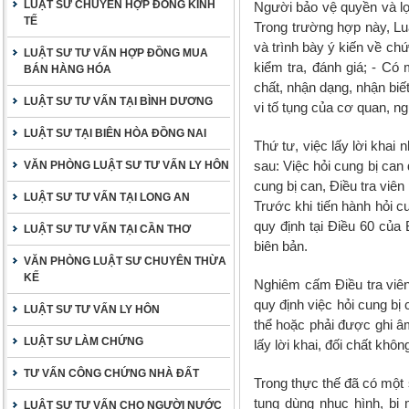
LUẬT SƯ CHUYÊN HỢP ĐỒNG KINH
Người bảo vệ quyền và lợi
TẾ
Trong trường hợp này, Luậ
và trình bày ý kiến về chứ
LUẬT SƯ TƯ VẤN HỢP ĐỒNG MUA
kiểm tra, đánh giá; - Có m
BÁN HÀNG HÓA
chất, nhận dạng, nhận biết
LUẬT SƯ TƯ VẤN TẠI BÌNH DƯƠNG
vi tố tụng của cơ quan, n
LUẬT SƯ TẠI BIÊN HÒA ĐỒNG NAI
Thứ tư, việc lấy lời khai
sau: Việc hỏi cung bị can 
VĂN PHÒNG LUẬT SƯ TƯ VẤN LY HÔN
cung bị can, Điều tra viê
LUẬT SƯ TƯ VẤN TẠI LONG AN
Trước khi tiến hành hỏi cu
quy định tại Điều 60 của 
LUẬT SƯ TƯ VẤN TẠI CẦN THƠ
biên bản.
VĂN PHÒNG LUẬT SƯ CHUYÊN THỪA
KẾ
Nghiêm cấm Điều tra viên
quy định việc hỏi cung bị 
LUẬT SƯ TƯ VẤN LY HÔN
thể hoặc phải được ghi âm
LUẬT SƯ LÀM CHỨNG
lấy lời khai, đối chất kh
TƯ VẤN CÔNG CHỨNG NHÀ ĐẤT
Trong thực thế đã có một 
tụng dùng nhục hình, bị
LUẬT SƯ TƯ VẤN CHO NGƯỜI NƯỚC