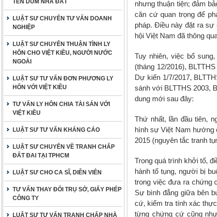
TÊN DÙM NHÀ ĐẤT
nhưng thuận tiện; đảm bảo 
căn cứ quan trọng để phá
LUẬT SƯ CHUYÊN TƯ VẤN DOANH
pháp. Điều này đặt ra s
NGHIỆP
hội Việt Nam đã thông qu
LUẬT SƯ CHUYÊN THUẬN TÌNH LY
HÔN CHO VIỆT KIỀU, NGƯỜI NƯỚC
Tuy nhiên, việc bổ sung
NGOÀI
(tháng 12/2016), BLTTHS 2
Dự kiến 1/7/2017, BLTTHS 
LUẬT SƯ TƯ VẤN ĐƠN PHƯƠNG LY
HÔN VỚI VIỆT KIỀU
sánh với BLTTHS 2003, BL
dung mới sau đây:
TƯ VẤN LY HÔN CHIA TÀI SẢN VỚI
VIỆT KIỀU
Thứ nhất, lần đầu tiên, 
hình sự Việt Nam hướng đ
LUẬT SƯ TƯ VẤN KHÁNG CÁO
2015 (nguyên tắc tranh tụ
LUẬT SƯ CHUYÊN VỀ TRANH CHẤP
ĐẤT ĐAI TẠI TPHCM
Trong quá trình khởi tố, đ
hành tố tụng, người bị b
LUẬT SƯ CHO CA SĨ, DIỄN VIÊN
trong việc đưa ra chứng 
TƯ VẤN THAY ĐỔI TRỤ SỞ, GIẤY PHÉP
Sự bình đẳng giữa bên bu
CÔNG TY
cứ, kiểm tra tính xác thự
từng chứng cứ cũng như 
LUẬT SƯ TƯ VẤN TRANH CHẤP NHÀ