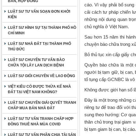
BẢN, HỢP ĐỒNG
cáo. Vì vậy phải bổ sung 
LUẬT SƯ TƯ VẤN SOẠN ĐƠN KHỞI
cải cách tư pháp chiến lư
KIỆN
những nội dung quan trọ
chủ nghĩa ở Việt Nam.
LUẬT SƯ HÌNH SỰ TẠI THÀNH PHỐ HỒ
CHÍ MINH
Sau hơn 15 năm thi hành 
LUẬT SƯ NHÀ ĐẤT TẠI THÀNH PHỐ
chuyện bào chữa trong xử
THỦ ĐỨC
Bỏ thủ tục xin cấp giấy 
LUẬT SƯ CHUYÊN TƯ VẤN BÀO
Quyền bào chữa là một q
CHỮA TỘI LÂY LAN DỊCH BỆNH
người bị tạm giữ, bị can,
LUẬT SƯ GIỎI CHUYÊN VỀ LAO ĐỘNG
tố tụng cấp GCNBC là vô l
VIỆT KIỀU CÓ ĐƯỢC THỪA KẾ NHÀ
Không được giới hạn số lầ
ĐẤT TẠI VIỆT NAM KHÔNG?
Đây là một trong những cả
LUẬT SƯ CHUYÊN GIẢI QUYẾT TRANH
riêng tư để trao đổi với 
CHẤP MUA BÁN NHÀ ĐẤT
sung theo hướng: Cơ quan 
LUẬT SƯ TƯ VẤN TRANH CHẤP HỢP
thân chủ trong trại giam 
ĐỒNG THUÊ NHÀ MÙA COVID
bị tạm giam bị can, bị cáo.
LUẬT SƯ TƯ VẤN PHÂN CHIA TÀI SẢN