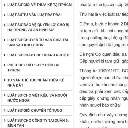
phải làm thủ tục xin cấ
LUẬT SƯ GIỎI VỀ THỪA KẾ TẠI TPHCM
Thứ hai là việc luât sư ti
LUẬT SƯ TƯ VẤN LUẬT ĐẤT ĐAI
Điểm a, b và e khoản 2 Đi
LUẬT SƯ BẢO VỆ QUYỀN LỢI CHO BỊ
HẠI TRONG VỤ ÁN HÌNH SỰ
bị tạm giữ, khi hỏi cung 
trong những hoạt động đi
LUẬT SƯ CHUYÊN TƯ VẤN CHIA TÀI
các quyết định tố tụng li
SẢN SAU KHI LY HÔN
Đề nghị Cơ quan điều tra 
LUẬT SƯ PHÁP CHẾ DOANH NGHIỆP
Gặp người bị tạm giữ; gặp
PHÍ THUÊ LUẬT SƯ LY HÔN TẠI
TPHCM
Thông tư 70/2011/TT- BCA
người được bào chữa cho 
TƯ VẤN THỦ TỤC NHẬN THỪA KẾ
viên với họ khi cần thông 
NHÀ ĐẤT
điều tra phải xem xét, c
LUẬT SƯ CHO VIỆT KIỀU VÀ NGƯỜI
cấp giấy chứng nhận ngườ
NƯỚC NGOÀI
nhận người bào chữa”
LUẬT SƯ GIỎI CHUYÊN TỐ TỤNG
Quy định như vậy nhưng t
LUẬT SƯ CHO CÔNG TY TẠI QUẬN 6,
khăn, nhiều trường hợp bị
BÌNH TÂN