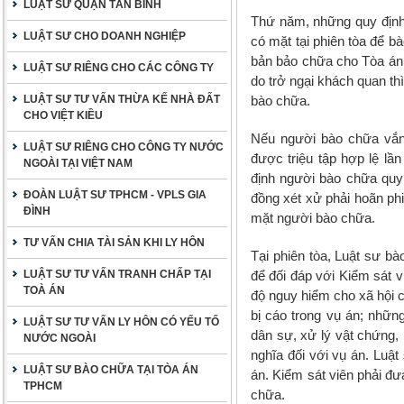
LUẬT SƯ QUẬN TÂN BÌNH
Thứ năm, những quy định 
LUẬT SƯ CHO DOANH NGHIỆP
có mặt tại phiên tòa để 
bản bảo chữa cho Tòa án.
LUẬT SƯ RIÊNG CHO CÁC CÔNG TY
do trở ngại khách quan th
LUẬT SƯ TƯ VẤN THỪA KẾ NHÀ ĐẤT
bào chữa.
CHO VIỆT KIỀU
Nếu người bào chữa vắng
LUẬT SƯ RIÊNG CHO CÔNG TY NƯỚC
được triệu tập hợp lệ lầ
NGOÀI TẠI VIỆT NAM
định người bào chữa quy 
ĐOÀN LUẬT SƯ TPHCM - VPLS GIA
đồng xét xử phải hoãn phi
ĐÌNH
mặt người bào chữa.
TƯ VẤN CHIA TÀI SẢN KHI LY HÔN
Tại phiên tòa, Luật sư bà
LUẬT SƯ TƯ VẤN TRANH CHẤP TẠI
để đối đáp với Kiểm sát v
TOÀ ÁN
độ nguy hiểm cho xã hội c
bị cáo trong vụ án; những
LUẬT SƯ TƯ VẤN LY HÔN CÓ YẾU TỐ
dân sự, xử lý vật chứng, 
NƯỚC NGOÀI
nghĩa đối với vụ án. Luật
LUẬT SƯ BÀO CHỮA TẠI TÒA ÁN
án. Kiểm sát viên phải đư
TPHCM
chữa.