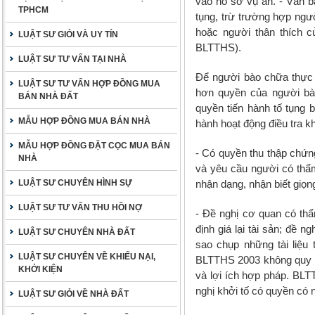
vào hồ sơ vụ án. - Văn bả
TPHCM
tụng, trừ trường hợp ngườ
hoặc người thân thích c
LUẬT SƯ GIỎI VÀ UY TÍN
BLTTHS).
LUẬT SƯ TƯ VẤN TẠI NHÀ
Để người bào chữa thực 
LUẬT SƯ TƯ VẤN HỢP ĐỒNG MUA
hơn quyền của người b
BÁN NHÀ ĐẤT
quyền tiến hành tố tụng b
MẪU HỢP ĐỒNG MUA BÁN NHÀ
hành hoạt động điều tra k
MẪU HỢP ĐỒNG ĐẶT CỌC MUA BÁN
- Có quyền thu thập chứng 
NHÀ
và yêu cầu người có thẩm 
LUẬT SƯ CHUYÊN HÌNH SỰ
nhận dạng, nhận biết giọng
LUẬT SƯ TƯ VẤN THU HỒI NỢ
- Đề nghị cơ quan có thẩ
định giá lại tài sản; đề 
LUẬT SƯ CHUYÊN NHÀ ĐẤT
sao chụp những tài liệu 
LUẬT SƯ CHUYÊN VỀ KHIẾU NẠI,
BLTTHS 2003 không quy đị
KHỞI KIỆN
và lợi ích hợp pháp. BLT
nghị khởi tố có quyền có 
LUẬT SƯ GIỎI VỀ NHÀ ĐẤT