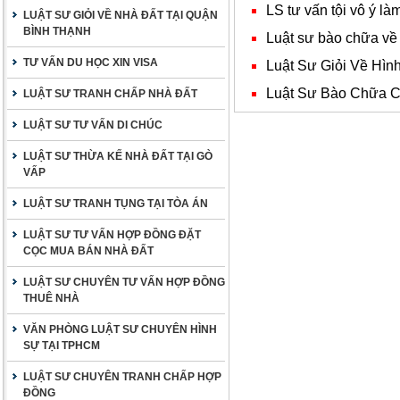
LS tư vấn tội vô ý là
LUẬT SƯ GIỎI VỀ NHÀ ĐẤT TẠI QUẬN
BÌNH THẠNH
Luật sư bào chữa về t
TƯ VẤN DU HỌC XIN VISA
Luật Sư Giỏi Về Hì
Luật Sư Bào Chữa Ch
LUẬT SƯ TRANH CHẤP NHÀ ĐẤT
LUẬT SƯ TƯ VẤN DI CHÚC
LUẬT SƯ THỪA KẾ NHÀ ĐẤT TẠI GÒ
VẤP
LUẬT SƯ TRANH TỤNG TẠI TÒA ÁN
LUẬT SƯ TƯ VẤN HỢP ĐỒNG ĐẶT
CỌC MUA BÁN NHÀ ĐẤT
LUẬT SƯ CHUYÊN TƯ VẤN HỢP ĐỒNG
THUÊ NHÀ
VĂN PHÒNG LUẬT SƯ CHUYÊN HÌNH
SỰ TẠI TPHCM
LUẬT SƯ CHUYÊN TRANH CHẤP HỢP
ĐỒNG