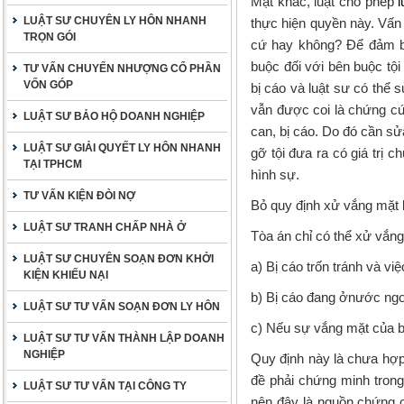
Mặt khác, luật cho phép
LUẬT SƯ CHUYÊN LY HÔN NHANH
thực hiện quyền này. Vấn 
TRỌN GÓI
cứ hay không? Để đảm bả
buộc đối với bên buộc tội
TƯ VẤN CHUYỂN NHƯỢNG CỔ PHẦN
VỐN GÓP
bị cáo và luật sư có thể 
vẫn được coi là chứng cứ 
LUẬT SƯ BẢO HỘ DOANH NGHIỆP
can, bị cáo. Do đó cần sử
LUẬT SƯ GIẢI QUYẾT LY HÔN NHANH
gỡ tội đưa ra có giá trị
TẠI TPHCM
hình sự.
TƯ VẤN KIỆN ĐÒI NỢ
Bỏ quy định xử vắng mặt 
LUẬT SƯ TRANH CHẤP NHÀ Ở
Tòa án chỉ có thể xử vắn
LUẬT SƯ CHUYÊN SOẠN ĐƠN KHỞI
a) Bị cáo trốn tránh và vi
KIỆN KHIẾU NẠI
b) Bị cáo đang ởnước ngoà
LUẬT SƯ TƯ VẤN SOẠN ĐƠN LY HÔN
c) Nếu sự vắng mặt của bị
LUẬT SƯ TƯ VẤN THÀNH LẬP DOANH
NGHIỆP
Quy định này là chưa hợp 
đề phải chứng minh trong 
LUẬT SƯ TƯ VẤN TẠI CÔNG TY
nên đây là nguồn chứng c