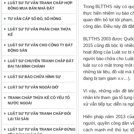
LUẬT SƯ TƯ VẤN TRANH CHẤP HỢP
Trong BLTTHS này có quy 
ĐỒNG MUA BÁN NHÀ ĐẤT
thực hiện nhiệm vụ bào ch
TƯ VẤN CẤP SỔ ĐỎ, SỔ HỒNG
quan đến bỏ lọt tội phạm
công dân. Điều này đã đặ
LUẬT SƯ TƯ VẤN PHÂN CHIA THỪA
KẾ
BLTTHS 2003 được Quốc h
2015 cũng đã bộc lộ nhiều
LUẬT SƯ TƯ VẤN CHO CÔNG TY BẤT
ĐỘNG SẢN
hoạt động của Luật sư bị c
người bào chữa cho Luật 
LUẬT SƯ CHUYÊN TRANH CHẤP ĐẤT
luật sư có mặt trong một 
ĐAI TẠI BÌNH CHÁNH
những tài liệu, đồ vật mà
LUẬT SƯ BÀO CHỮA HÌNH SỰ
đang bị tạm giam v.v…).
LUẬT SƯ TƯ VẤN NGOÀI GIỜ
Vì vậy, những vấn đề li
nhân khi tham gia tố tụng h
TRANH CHẤP THỪA KẾ CÓ YẾU TỐ
NƯỚC NGOÀI
xử vẫn tiếp tục diễn ra n
LUẬT SƯ TƯ VẤN TRANH CHẤP ĐÒI
Hiến pháp năm 2013 của
LẠI TÀI SẢN
người, quyền công dân về 
cách mạnh mẽ thủ tục tố
LUẬT SƯ TƯ VẤN TRANH CHẤP ĐỨNG