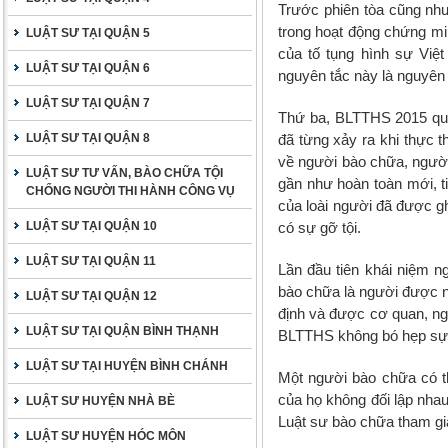
Trước phiên tòa cũng như 
trong hoạt động chứng mi
LUẬT SƯ TẠI QUẬN 5
của tố tụng hình sự Việt
LUẬT SƯ TẠI QUẬN 6
nguyên tắc này là nguyên 
LUẬT SƯ TẠI QUẬN 7
Thứ ba, BLTTHS 2015 quy
LUẬT SƯ TẠI QUẬN 8
đã từng xảy ra khi thực
về người bào chữa, người 
LUẬT SƯ TƯ VẤN, BÀO CHỮA TỘI
gần như hoàn toàn mới, ti
CHỐNG NGƯỜI THI HÀNH CÔNG VỤ
của loài người đã được gh
LUẬT SƯ TẠI QUẬN 10
có sự gỡ tội.
LUẬT SƯ TẠI QUẬN 11
Lần đầu tiên khái niệm 
bào chữa là người được n
LUẬT SƯ TẠI QUẬN 12
định và được cơ quan, ngư
LUẬT SƯ TẠI QUẬN BÌNH THẠNH
BLTTHS không bó hẹp sự t
LUẬT SƯ TẠI HUYỆN BÌNH CHÁNH
Một người bào chữa có th
của họ không đối lập nhau
LUẬT SƯ HUYỆN NHÀ BÈ
Luật sư bào chữa tham gia 
LUẬT SƯ HUYỆN HÓC MÔN