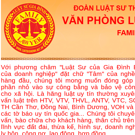
Với phương châm "Luật Sư của Gia Đình 
của doanh nghiệp" đặt chữ "Tâm" của nghề
hàng đầu, chúng tôi mong muốn đóng góp
phần nhỏ vào sự công bằng và bảo vệ côn
cho xã hội. Là hãng luật uy tín thường xuyê
vấn luật trên HTV, VTV, THVL, ANTV, VTC, S
TH Cần Thơ, Đồng Nai, Bình Dương, VOH và 
các tờ báo uy tín quốc gia... Chúng tôi chuyê
vấn, bào chữa cho khách hàng, thân chủ trên
lĩnh vực đất đai, thừa kế, hình sự, doanh ngh
ly hôn, công nợ, lao động, hợp đồng....