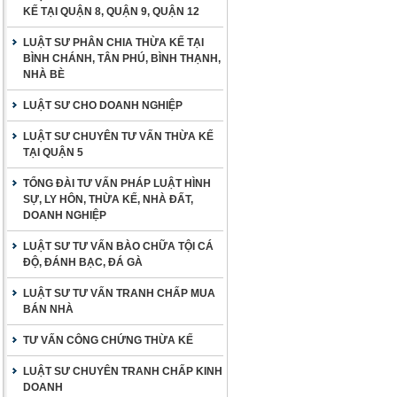
KẾ TẠI QUẬN 8, QUẬN 9, QUẬN 12
LUẬT SƯ PHÂN CHIA THỪA KẾ TẠI
BÌNH CHÁNH, TÂN PHÚ, BÌNH THẠNH,
NHÀ BÈ
LUẬT SƯ CHO DOANH NGHIỆP
LUẬT SƯ CHUYÊN TƯ VẤN THỪA KẾ
TẠI QUẬN 5
TỔNG ĐÀI TƯ VẤN PHÁP LUẬT HÌNH
SỰ, LY HÔN, THỪA KẾ, NHÀ ĐẤT,
DOANH NGHIỆP
LUẬT SƯ TƯ VẤN BÀO CHỮA TỘI CÁ
ĐỘ, ĐÁNH BẠC, ĐÁ GÀ
LUẬT SƯ TƯ VẤN TRANH CHẤP MUA
BÁN NHÀ
TƯ VẤN CÔNG CHỨNG THỪA KẾ
LUẬT SƯ CHUYÊN TRANH CHẤP KINH
DOANH