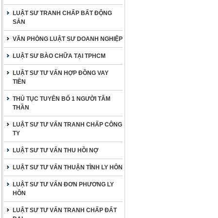
LUẬT SƯ TRANH CHẤP BẤT ĐỘNG
SẢN
VĂN PHÒNG LUẬT SƯ DOANH NGHIỆP
LUẬT SƯ BÀO CHỮA TẠI TPHCM
LUẬT SƯ TƯ VẤN HỢP ĐỒNG VAY
TIỀN
THỦ TỤC TUYÊN BỐ 1 NGƯỜI TÂM
THẦN
LUẬT SƯ TƯ VẤN TRANH CHẤP CÔNG
TY
LUẬT SƯ TƯ VẤN THU HỒI NỢ
LUẬT SƯ TƯ VẤN THUẬN TÌNH LY HÔN
LUẬT SƯ TƯ VẤN ĐƠN PHƯƠNG LY
HÔN
LUẬT SƯ TƯ VẤN TRANH CHẤP ĐẤT