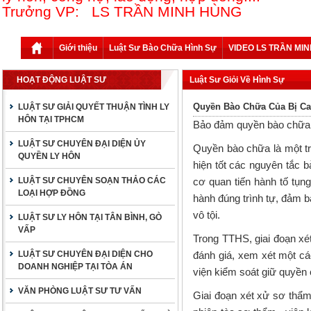
Trưởng VP: LS TRẦN MINH HÙNG
Giới thiệu
Luật Sư Bào Chữa Hình Sự
VIDEO LS TRẦN MI
HOẠT ĐỘNG LUẬT SƯ
Luật Sư Giỏi Về Hình Sự
Quyền Bào Chữa Của Bị Can
LUẬT SƯ GIẢI QUYẾT THUẬN TÌNH LY
HÔN TẠI TPHCM
Bảo đảm quyền bào chữa c
LUẬT SƯ CHUYÊN ĐẠI DIỆN ỦY
Quyền bào chữa là một tr
QUYỀN LY HÔN
hiện tốt các nguyên tắc 
LUẬT SƯ CHUYÊN SOẠN THẢO CÁC
cơ quan tiến hành tố tụn
LOẠI HỢP ĐỒNG
hành đúng trình tự, đảm b
vô tội.
LUẬT SƯ LY HÔN TẠI TÂN BÌNH, GÒ
VẤP
Trong TTHS, giai đoạn xét
LUẬT SƯ CHUYÊN ĐẠI DIỆN CHO
đánh giá, xem xét một các
DOANH NGHIỆP TẠI TÒA ÁN
viện kiểm soát giữ quyền c
VĂN PHÒNG LUẬT SƯ TƯ VẤN
Giai đoạn xét xử sơ thẩm l