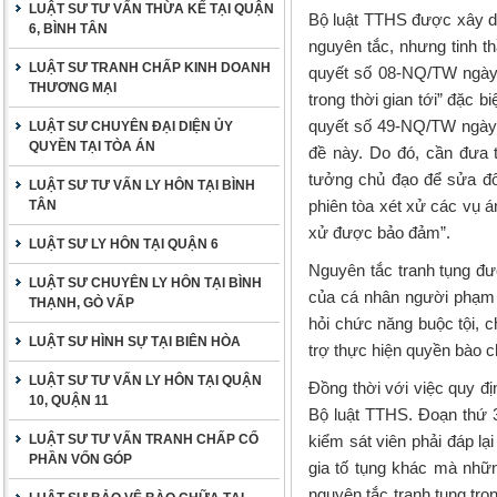
LUẬT SƯ TƯ VẤN THỪA KẾ TẠI QUẬN
Bộ luật TTHS được xây dự
6, BÌNH TÂN
nguyên tắc, nhưng tinh t
LUẬT SƯ TRANH CHẤP KINH DOANH
quyết số 08-NQ/TW ngày 
THƯƠNG MẠI
trong thời gian tới” đặc 
quyết số 49-NQ/TW ngày 
LUẬT SƯ CHUYÊN ĐẠI DIỆN ỦY
QUYỀN TẠI TÒA ÁN
đề này. Do đó, cần đưa 
tưởng chủ đạo để sửa đôi,
LUẬT SƯ TƯ VẤN LY HÔN TẠI BÌNH
phiên tòa xét xử các vụ á
TÂN
xử được bảo đảm”.
LUẬT SƯ LY HÔN TẠI QUẬN 6
Nguyên tắc tranh tụng đư
LUẬT SƯ CHUYÊN LY HÔN TẠI BÌNH
của cá nhân người phạm t
THẠNH, GÒ VẤP
hỏi chức năng buộc tội, c
LUẬT SƯ HÌNH SỰ TẠI BIÊN HÒA
trợ thực hiện quyền bào 
LUẬT SƯ TƯ VẤN LY HÔN TẠI QUẬN
Đồng thời với việc quy đị
10, QUẬN 11
Bộ luật TTHS. Đoạn thứ 3
LUẬT SƯ TƯ VẤN TRANH CHẤP CỐ
kiểm sát viên phải đáp l
PHẦN VỐN GÓP
gia tố tụng khác mà nhữ
nguyên tắc tranh tụng tr