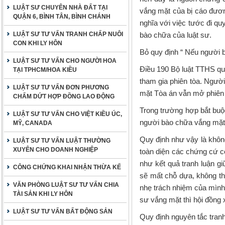
LUẬT SƯ CHUYÊN NHÀ ĐẤT TẠI
vắng mặt của bị cáo đươn
QUẬN 6, BÌNH TÂN, BÌNH CHÁNH
nghĩa với việc tước đi q
LUẬT SƯ TƯ VẤN TRANH CHẤP NUÔI
bào chữa của luật sư.
CON KHI LY HÔN
Bỏ quy định “ Nếu người 
LUẬT SƯ TƯ VẤN CHO NGƯỜI HOA
Điều 190 Bộ luật TTHS qu
TẠI TPHCM/HOA KIỀU
tham gia phiên tòa. Ngườ
LUẬT SƯ TƯ VẤN ĐƠN PHƯƠNG
mặt Tòa án vẫn mở phiên 
CHẤM DỨT HỢP ĐỒNG LAO ĐỘNG
Trong trường hợp bắt buộc
LUẬT SƯ TƯ VẤN CHO VIỆT KIỀU ÚC,
người bào chữa vắng mặt, 
MỸ, CANADA
Quy định như vậy là không
LUẬT SƯ TƯ VẤN LUẬT THƯỜNG
XUYÊN CHO DOANH NGHIỆP
toàn diện các chứng cứ có
như kết quả tranh luận g
CÔNG CHỨNG KHAI NHẬN THỪA KẾ
sẽ mất chỗ dựa, không th
VĂN PHÒNG LUẬT SƯ TƯ VẤN CHIA
nhẹ trách nhiệm của mình.
TÀI SẢN KHI LY HÔN
sư vắng mặt thì hội đồng 
LUẬT SƯ TƯ VẤN BẤT ĐỘNG SẢN
Quy định nguyên tắc tranh