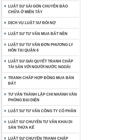
LUẬT SƯ SÀI GÒN CHUYÊN BÀO
CHỮA Ở MIỀN TÂY
DỊCH VỤ LUẬT SƯ ĐÒI NỢ
LUẬT SƯ TƯ VẤN MUA ĐẤT NỀN
LUẬT SƯ TƯ VẤN ĐƠN PHƯƠNG LY
HÔN TẠI QUẬN 6
LUẬT SƯ GIẢI QUYẾT TRANH CHẤP
TÀI SẢN VỚI NGƯỜI NƯỚC NGOÀI
TRANH CHẤP HỢP ĐỒNG MUA BÁN
ĐẤT
TƯ VẤN THÀNH LẬP CHI NHÁNH VĂN
PHÒNG ĐẠI DIỆN
LUẬT SƯ TƯ VẤN CÔNG TY CỔ PHẦN
LUẬT SƯ CHUYÊN TƯ VẤN KHAI DI
SẢN THỪA KẾ
LUẬT SƯ CHUYÊN TRANH CHẤP