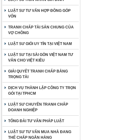
LUẬT SƯ TƯ VẤN HỢP ĐỒNG GÓP
VỐN
TRANH CHẤP TÀI SẢN CHUNG CỦA
VỢ CHỒNG
LUẬT SƯ GIỎI UY TÍN TẠI VIỆT NAM
LUẬT SƯ TẠI SÀI GÒN VIỆT NAM TƯ
VẤN CHO VIỆT KIỀU
GIẢI QUYẾT TRANH CHẤP BẰNG
TRỌNG TÀI
DỊCH VỤ THÀNH LẬP CÔNG TY TRỌN
GÓI TẠI TPHCM
LUẬT SƯ CHUYÊN TRANH CHẤP
DOANH NGHIỆP
TỔNG ĐÀI TƯ VẤN PHÁP LUẬT
LUẬT SƯ TƯ VẤN MUA NHÀ ĐANG
THẾ CHẤP NGÂN HÀNG