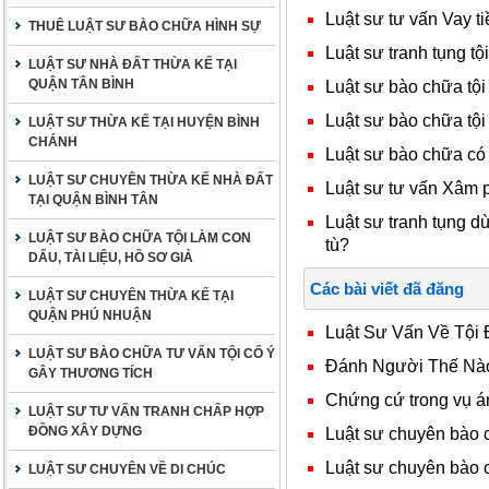
Luật sư tư vấn Vay ti
THUÊ LUẬT SƯ BÀO CHỮA HÌNH SỰ
Luật sư tranh tụng tội
LUẬT SƯ NHÀ ĐẤT THỪA KẾ TẠI
QUẬN TÂN BÌNH
Luật sư bào chữa tội
Luật sư bào chữa tội
LUẬT SƯ THỪA KẾ TẠI HUYỆN BÌNH
CHÁNH
Luật sư bào chữa có
LUẬT SƯ CHUYÊN THỪA KẾ NHÀ ĐẤT
Luật sư tư vấn Xâm 
TẠI QUẬN BÌNH TÂN
Luật sư tranh tụng d
LUẬT SƯ BÀO CHỮA TỘI LÀM CON
tù?
DẤU, TÀI LIỆU, HỒ SƠ GIẢ
Các bài viết đã đăng
LUẬT SƯ CHUYÊN THỪA KẾ TẠI
QUẬN PHÚ NHUẬN
Luật Sư Vấn Về Tội
LUẬT SƯ BÀO CHỮA TƯ VẤN TỘI CỐ Ý
Đánh Người Thế Nào
GÂY THƯƠNG TÍCH
Chứng cứ trong vụ á
LUẬT SƯ TƯ VẤN TRANH CHẤP HỢP
ĐỒNG XÂY DỰNG
Luật sư chuyên bào 
Luật sư chuyên bào 
LUẬT SƯ CHUYÊN VỀ DI CHÚC