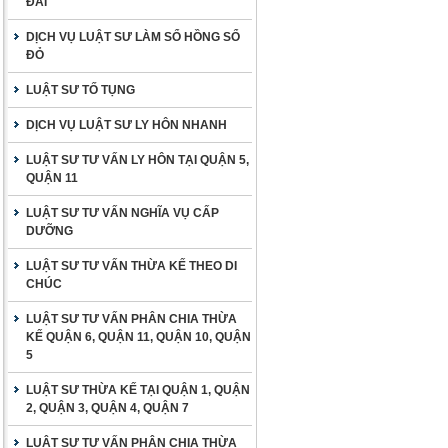
ĐAI
DỊCH VỤ LUẬT SƯ LÀM SỔ HỒNG SỔ
ĐỎ
LUẬT SƯ TỐ TỤNG
DỊCH VỤ LUẬT SƯ LY HÔN NHANH
LUẬT SƯ TƯ VẤN LY HÔN TẠI QUẬN 5,
QUẬN 11
LUẬT SƯ TƯ VẤN NGHĨA VỤ CẤP
DƯỠNG
LUẬT SƯ TƯ VẤN THỪA KẾ THEO DI
CHÚC
LUẬT SƯ TƯ VẤN PHÂN CHIA THỪA
KẾ QUẬN 6, QUẬN 11, QUẬN 10, QUẬN
5
LUẬT SƯ THỪA KẾ TẠI QUẬN 1, QUẬN
2, QUẬN 3, QUẬN 4, QUẬN 7
LUẬT SƯ TƯ VẤN PHÂN CHIA THỪA