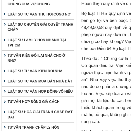
Hoàn thiện quy định về c
CHUNG CỦA VỢ CHỒNG
Bộ luật TTHS quy định về
LUẬT SƯ TƯ VẤN THU HỒI CÔNG NỢ
bên gỡ tội và bên buộc 
LUẬT SƯ CHUYÊN GIẢI QUYẾT TRANH
48,49,50,58 quy định về q
CHẤP
phép người này đưa ra , t
LUẬT SƯ LÀM LY HÔN NHANH TẠI
chứng cứ hay không? Việc
TPHCM
chế bới Điều 64 Bộ luật 
TƯ VẤN KIỆN ĐÒI LẠI NHÀ CHO Ở
Theo đó : “ Chứng cứ là n
NHỜ
Cơ quan điều tra, Viện ki
LUẬT SƯ TƯ VẤN KIỆN ĐÒI NHÀ
người thực hiện hành vi p
án”. Như vậy việc thu th
LUẬT SƯ TƯ VẤN MUA BÁN NHÀ ĐẤT
nào đó có phải là chứng 
LUẬT SƯ TƯ VẤN HỢP ĐỒNG VÔ HIỆU
tòa án. Việc xếp tòa án v
giá một tài liệu do các b
TƯ VẤN HỢP ĐỒNG GIẢ CÁCH
thiếu khách quan trong vi
LUẬT SƯ HÒA GIẢI TRANH CHẤP ĐẤT
mà họ bỏ qua, không ghi n
ĐAI
cung cấp.
TƯ VẤN TRANH CHẤP LY HÔN