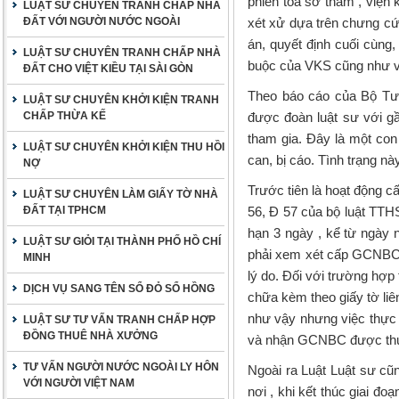
phiên tòa sơ thẩm , viện 
LUẬT SƯ CHUYÊN TRANH CHẤP NHÀ
ĐẤT VỚI NGƯỜI NƯỚC NGOÀI
xét xử dựa trên chưng cứ 
án, quyết định cuối cùng,
LUẬT SƯ CHUYÊN TRANH CHẤP NHÀ
buộc của VKS cũng như vớ
ĐẤT CHO VIỆT KIỀU TẠI SÀI GÒN
Theo báo cáo của Bộ Tư p
LUẬT SƯ CHUYÊN KHỞI KIỆN TRANH
CHẤP THỪA KẾ
được đoàn luật sư với gầ
tham gia. Đây là một con 
LUẬT SƯ CHUYÊN KHỞI KIỆN THU HỒI
can, bị cáo. Tình trạng n
NỢ
Trước tiên là hoạt động c
LUẬT SƯ CHUYÊN LÀM GIẤY TỜ NHÀ
ĐẤT TẠI TPHCM
56, Đ 57 của bộ luật TTHS
hạn 3 ngày , kể từ ngày 
LUẬT SƯ GIỎI TẠI THÀNH PHỐ HỒ CHÍ
phải xem xét cấp GCNBC đ
MINH
lý do. Đối với trường hợp
DỊCH VỤ SANG TÊN SỔ ĐỎ SỔ HỒNG
chữa kèm theo giấy tờ liê
như vậy nhưng việc thực h
LUẬT SƯ TƯ VẤN TRANH CHẤP HỢP
ĐỒNG THUÊ NHÀ XƯỞNG
và nhận GCNBC được thực 
TƯ VẤN NGƯỜI NƯỚC NGOÀI LY HÔN
Ngoài ra Luật Luật sư cũn
VỚI NGƯỜI VIỆT NAM
nơi , khi kết thúc giai đo