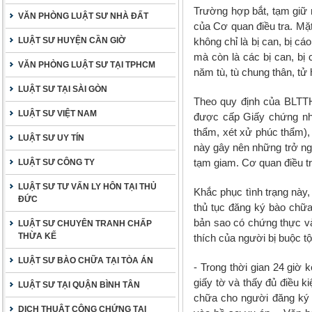
Trường hợp bắt, tạm giữ n
VĂN PHÒNG LUẬT SƯ NHÀ ĐẤT
của Cơ quan điều tra. Mặ
LUẬT SƯ HUYỆN CẦN GIỜ
không chỉ là bị can, bị c
mà còn là các bị can, bị
VĂN PHÒNG LUẬT SƯ TẠI TPHCM
năm tù, tù chung thân, tử
LUẬT SƯ TẠI SÀI GÒN
Theo quy định của BLTTH
LUẬT SƯ VIỆT NAM
được cấp Giấy chứng nhận
thẩm, xét xử phúc thẩm),
LUẬT SƯ UY TÍN
này gây nên những trở ngạ
tạm giam. Cơ quan điều t
LUẬT SƯ CÔNG TY
LUẬT SƯ TƯ VẤN LY HÔN TẠI THỦ
Khắc phục tình trạng này
ĐỨC
thủ tục đăng ký bào chữa
bản sao có chứng thực và 
LUẬT SƯ CHUYÊN TRANH CHẤP
THỪA KẾ
thích của người bị buộc tộ
LUẬT SƯ BÀO CHỮA TẠI TÒA ÁN
- Trong thời gian 24 giờ 
giấy tờ và thấy đủ điều k
LUẬT SƯ TẠI QUẬN BÌNH TÂN
chữa cho người đăng ký 
DỊCH THUẬT CÔNG CHỨNG TẠI