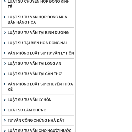
LUẬT SƯ CHUYÊN HỢP ĐỒNG KINH
TẾ
LUẬT SƯ TƯ VẤN HỢP ĐỒNG MUA
BÁN HÀNG HÓA
LUẬT SƯ TƯ VẤN TẠI BÌNH DƯƠNG
LUẬT SƯ TẠI BIÊN HÒA ĐỒNG NAI
VĂN PHÒNG LUẬT SƯ TƯ VẤN LY HÔN
LUẬT SƯ TƯ VẤN TẠI LONG AN
LUẬT SƯ TƯ VẤN TẠI CẦN THƠ
VĂN PHÒNG LUẬT SƯ CHUYÊN THỪA
KẾ
LUẬT SƯ TƯ VẤN LY HÔN
LUẬT SƯ LÀM CHỨNG
TƯ VẤN CÔNG CHỨNG NHÀ ĐẤT
LUẬT SƯ TƯ VẤN CHO NGƯỜI NƯỚC