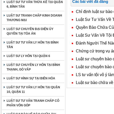
Các bài viết đã đăng
LUẬT SƯ TƯ VẤN THỪA KẾ TẠI QUẬN
6, BÌNH TÂN
Chỉ định luật sư bào
LUẬT SƯ TRANH CHẤP KINH DOANH
Luật Sư Tư Vấn Về 
THƯƠNG MẠI
Quyền Bào Chữa Của 
LUẬT SƯ CHUYÊN ĐẠI DIỆN ỦY
QUYỀN TẠI TÒA ÁN
Luật Sư Vấn Về Tội
LUẬT SƯ TƯ VẤN LY HÔN TẠI BÌNH
Đánh Người Thế Nào
TÂN
Chứng cứ trong vụ á
LUẬT SƯ LY HÔN TẠI QUẬN 6
Luật sư chuyên bào 
LUẬT SƯ CHUYÊN LY HÔN TẠI BÌNH
Luật sư chuyên bào 
THẠNH, GÒ VẤP
LS tư vấn tội vô ý là
LUẬT SƯ HÌNH SỰ TẠI BIÊN HÒA
Luật sư bào chữa về t
LUẬT SƯ TƯ VẤN LY HÔN TẠI QUẬN
10, QUẬN 11
LUẬT SƯ TƯ VẤN TRANH CHẤP CỐ
PHẦN VỐN GÓP