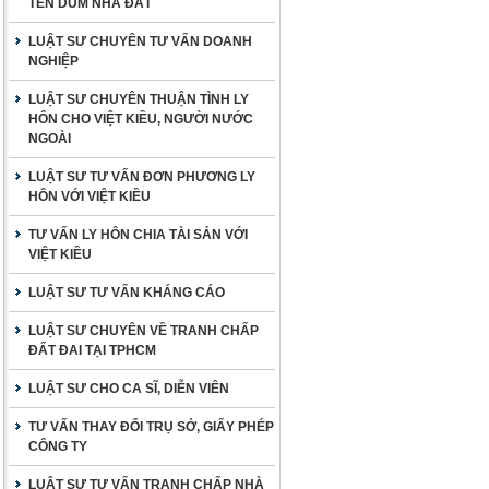
TÊN DÙM NHÀ ĐẤT
LUẬT SƯ CHUYÊN TƯ VẤN DOANH
NGHIỆP
LUẬT SƯ CHUYÊN THUẬN TÌNH LY
HÔN CHO VIỆT KIỀU, NGƯỜI NƯỚC
NGOÀI
LUẬT SƯ TƯ VẤN ĐƠN PHƯƠNG LY
HÔN VỚI VIỆT KIỀU
TƯ VẤN LY HÔN CHIA TÀI SẢN VỚI
VIỆT KIỀU
LUẬT SƯ TƯ VẤN KHÁNG CÁO
LUẬT SƯ CHUYÊN VỀ TRANH CHẤP
ĐẤT ĐAI TẠI TPHCM
LUẬT SƯ CHO CA SĨ, DIỄN VIÊN
TƯ VẤN THAY ĐỔI TRỤ SỞ, GIẤY PHÉP
CÔNG TY
LUẬT SƯ TƯ VẤN TRANH CHẤP NHÀ