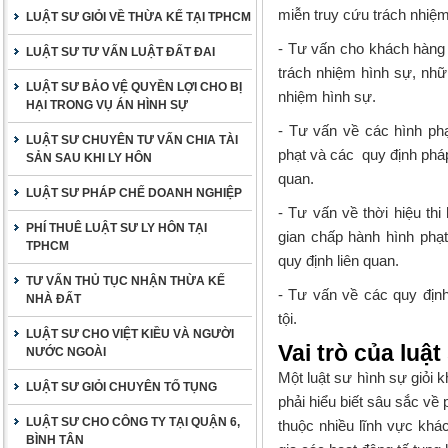
miễn truy cứu trách nhi
LUẬT SƯ GIỎI VỀ THỪA KẾ TẠI TPHCM
- Tư vấn cho khách hàng 
LUẬT SƯ TƯ VẤN LUẬT ĐẤT ĐAI
trách nhiệm hình sự, nh
LUẬT SƯ BẢO VỆ QUYỀN LỢI CHO BỊ
nhiệm hình sự.
HẠI TRONG VỤ ÁN HÌNH SỰ
- Tư vấn về các hình phạ
LUẬT SƯ CHUYÊN TƯ VẤN CHIA TÀI
phạt và các quy định pháp
SẢN SAU KHI LY HÔN
quan.
LUẬT SƯ PHÁP CHẾ DOANH NGHIỆP
- Tư vấn về thời hiệu th
PHÍ THUÊ LUẬT SƯ LY HÔN TẠI
gian chấp hành hình phạt
TPHCM
quy định liên quan.
TƯ VẤN THỦ TỤC NHẬN THỪA KẾ
- Tư vấn về các quy địn
NHÀ ĐẤT
tội.
LUẬT SƯ CHO VIỆT KIỀU VÀ NGƯỜI
Vai trò của luậ
NƯỚC NGOÀI
Một
luật sư hình sự giỏi
kh
LUẬT SƯ GIỎI CHUYÊN TỐ TỤNG
phải hiểu biết sâu sắc về
LUẬT SƯ CHO CÔNG TY TẠI QUẬN 6,
thuộc nhiều lĩnh vực khá
BÌNH TÂN