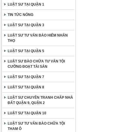
LUẬT SƯ TẠI QUẬN 1
TIN TỨC NÓNG
LUẬT SƯ TẠI QUẬN 3
LUẬT SƯ TƯ VẤN BẢO HIỂM NHÂN
THỌ
LUẬT SƯ TẠI QUẬN 5
LUẬT SƯ BÀO CHỮA TƯ VẤN TỘI
CƯỠNG ĐOẠT TÀI SẢN
LUẬT SƯ TẠI QUẬN 7
LUẬT SƯ TẠI QUẬN 8
LUẬT SƯ CHUYÊN TRANH CHẤP NHÀ
ĐẤT QUẬN 9, QUẬN 2
LUẬT SƯ TẠI QUẬN 10
LUẬT SƯ TƯ VẤN BÀO CHỮA TỘI
THAM Ô