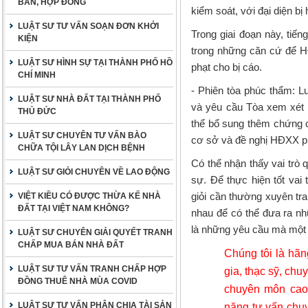
BẢN, HỢP ĐỒNG
kiểm soát, với đại diện b
LUẬT SƯ TƯ VẤN SOẠN ĐƠN KHỞI
Trong giai đoạn này, tiến
KIỆN
trong những căn cứ để HĐ
LUẬT SƯ HÌNH SỰ TẠI THÀNH PHỐ HỒ
phạt cho bị cáo.
CHÍ MINH
-
Phiên tòa phúc thẩm
: L
LUẬT SƯ NHÀ ĐẤT TẠI THÀNH PHỐ
và yêu cầu Tòa xem xét 
THỦ ĐỨC
thể bổ sung thêm chứng 
LUẬT SƯ CHUYÊN TƯ VẤN BÀO
cơ sở và đề nghị HĐXX p
CHỮA TỘI LÂY LAN DỊCH BỆNH
Có thể nhận thấy vai trò 
LUẬT SƯ GIỎI CHUYÊN VỀ LAO ĐỘNG
sự
. Để thực hiện tốt vai
giỏi
cần thường xuyên tra
VIỆT KIỀU CÓ ĐƯỢC THỪA KẾ NHÀ
ĐẤT TẠI VIỆT NAM KHÔNG?
nhau để có thể đưa ra nh
là những yêu cầu mà một 
LUẬT SƯ CHUYÊN GIẢI QUYẾT TRANH
CHẤP MUA BÁN NHÀ ĐẤT
Chúng tôi là hãng
LUẬT SƯ TƯ VẤN TRANH CHẤP HỢP
gia, thạc sỹ, chu
ĐỒNG THUÊ NHÀ MÙA COVID
chuyên môn cao, 
LUẬT SƯ TƯ VẤN PHÂN CHIA TÀI SẢN
năng tư vấn chuy