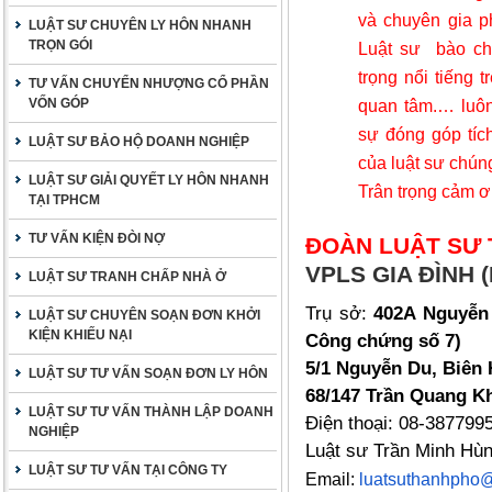
và chuyên gia ph
LUẬT SƯ CHUYÊN LY HÔN NHANH
TRỌN GÓI
Luật sư
bào ch
trọng nổi tiếng 
TƯ VẤN CHUYỂN NHƯỢNG CỔ PHẦN
VỐN GÓP
quan tâm
.… luô
sự đóng góp tích
LUẬT SƯ BẢO HỘ DOANH NGHIỆP
của luật sư chúng
LUẬT SƯ GIẢI QUYẾT LY HÔN NHANH
Trân trọng cảm ơ
TẠI TPHCM
TƯ VẤN KIỆN ĐÒI NỢ
ĐOÀN LUẬT SƯ 
VPLS GIA ĐÌNH (
LUẬT SƯ TRANH CHẤP NHÀ Ở
Trụ sở:
402A Nguyễn 
LUẬT SƯ CHUYÊN SOẠN ĐƠN KHỞI
KIỆN KHIẾU NẠI
Công chứng số 7)
5/1 Nguyễn Du, Biên 
LUẬT SƯ TƯ VẤN SOẠN ĐƠN LY HÔN
68/147 Trần Quang Kh
LUẬT SƯ TƯ VẤN THÀNH LẬP DOANH
Điện thoại: 08-387799
NGHIỆP
Luật sư Trần Minh Hù
LUẬT SƯ TƯ VẤN TẠI CÔNG TY
Email:
luatsuthanhpho