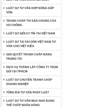
LUẬT SƯ TƯ VẤN HỢP ĐỒNG GÓP
VỐN
TRANH CHẤP TÀI SẢN CHUNG CỦA
VỢ CHỒNG
LUẬT SƯ GIỎI UY TÍN TẠI VIỆT NAM
LUẬT SƯ TẠI SÀI GÒN VIỆT NAM TƯ
VẤN CHO VIỆT KIỀU
GIẢI QUYẾT TRANH CHẤP BẰNG
TRỌNG TÀI
DỊCH VỤ THÀNH LẬP CÔNG TY TRỌN
GÓI TẠI TPHCM
LUẬT SƯ CHUYÊN TRANH CHẤP
DOANH NGHIỆP
TỔNG ĐÀI TƯ VẤN PHÁP LUẬT
LUẬT SƯ TƯ VẤN MUA NHÀ ĐANG
THẾ CHẤP NGÂN HÀNG