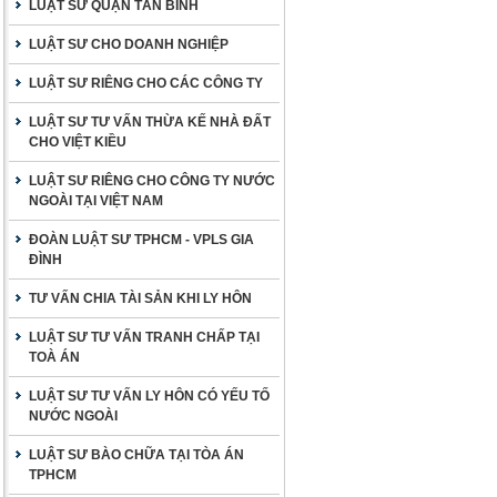
LUẬT SƯ QUẬN TÂN BÌNH
LUẬT SƯ CHO DOANH NGHIỆP
LUẬT SƯ RIÊNG CHO CÁC CÔNG TY
LUẬT SƯ TƯ VẤN THỪA KẾ NHÀ ĐẤT
CHO VIỆT KIỀU
LUẬT SƯ RIÊNG CHO CÔNG TY NƯỚC
NGOÀI TẠI VIỆT NAM
ĐOÀN LUẬT SƯ TPHCM - VPLS GIA
ĐÌNH
TƯ VẤN CHIA TÀI SẢN KHI LY HÔN
LUẬT SƯ TƯ VẤN TRANH CHẤP TẠI
TOÀ ÁN
LUẬT SƯ TƯ VẤN LY HÔN CÓ YẾU TỐ
NƯỚC NGOÀI
LUẬT SƯ BÀO CHỮA TẠI TÒA ÁN
TPHCM