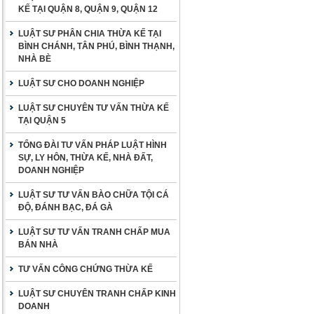
KẾ TẠI QUẬN 8, QUẬN 9, QUẬN 12
LUẬT SƯ PHÂN CHIA THỪA KẾ TẠI
BÌNH CHÁNH, TÂN PHÚ, BÌNH THẠNH,
NHÀ BÈ
LUẬT SƯ CHO DOANH NGHIỆP
LUẬT SƯ CHUYÊN TƯ VẤN THỪA KẾ
TẠI QUẬN 5
TỔNG ĐÀI TƯ VẤN PHÁP LUẬT HÌNH
SỰ, LY HÔN, THỪA KẾ, NHÀ ĐẤT,
DOANH NGHIỆP
LUẬT SƯ TƯ VẤN BÀO CHỮA TỘI CÁ
ĐỘ, ĐÁNH BẠC, ĐÁ GÀ
LUẬT SƯ TƯ VẤN TRANH CHẤP MUA
BÁN NHÀ
TƯ VẤN CÔNG CHỨNG THỪA KẾ
LUẬT SƯ CHUYÊN TRANH CHẤP KINH
DOANH