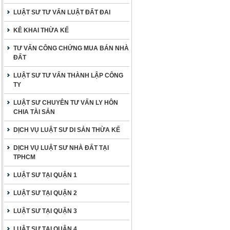
LUẬT SƯ TƯ VẤN LUẬT ĐẤT ĐAI
KÊ KHAI THỪA KẾ
TƯ VẤN CÔNG CHỨNG MUA BÁN NHÀ
ĐẤT
LUẬT SƯ TƯ VẤN THÀNH LẬP CÔNG
TY
LUẬT SƯ CHUYÊN TƯ VẤN LY HÔN
CHIA TÀI SẢN
DỊCH VỤ LUẬT SƯ DI SẢN THỪA KẾ
DỊCH VỤ LUẬT SƯ NHÀ ĐẤT TẠI
TPHCM
LUẬT SƯ TẠI QUẬN 1
LUẬT SƯ TẠI QUẬN 2
LUẬT SƯ TẠI QUẬN 3
LUẬT SƯ TẠI QUẬN 4