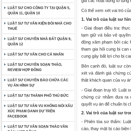
gia các hoạt động tố tụng 
LUẬT SƯ CHO CÔNG TY TẠI QUẬN 5,
Có thể xem xét vai trò củ
QUẬN 11, QUẬN 10
1. Vai trò của luật sư hì
LUẬT SƯ TƯ VẤN KIỆN ĐÒI NHÀ CHO
- Giai đoạn điều tra: thự
THUÊ
tạm giữ và bảo vệ quyền 
LUẬT SƯ CHUYÊN NHÀ ĐẤT QUẬN 9,
động xâm phạm bởi các ho
QUẬN 12
tham gia hỏi cung bị can
LUẬT SƯ TƯ VẤN CHO CÁ NHÂN
cung gây bất lợi cho bị can
LUẬT SƯ CHUYÊN SOẠN THẢO,
Bên cạnh đó, luật sư còn
REVIEW HỢP ĐỒNG
xét và đánh giá chứng c
thật khách quan của vụ án
LUẬT SƯ CHUYÊN BÀO CHỮA CÁC
VỤ ÁN HÌNH SỰ
- Giai đoạn truy tố: Luật
LUẬT SƯ TẠI THÀNH PHỐ THỦ ĐỨC
chứng cứ nhằm đưa ra c
quyết vụ án để chuẩn bị c
LUẬT SƯ TƯ VẤN VU KHỐNG NÓI XẤU
XÚC PHẠM DANH DỰ TRÊN
2. Vai trò của luật sư tr
FACEBOOK
-
Phiên tòa sơ thẩm
: Luậ
LUẬT SƯ TƯ VẤN SOẠN THẢO VĂN
cáo, thay mặt bị cáo biện 