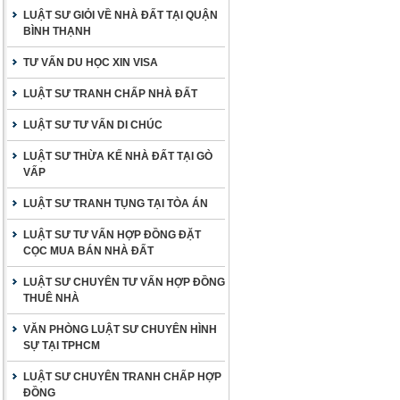
LUẬT SƯ GIỎI VỀ NHÀ ĐẤT TẠI QUẬN
BÌNH THẠNH
TƯ VẤN DU HỌC XIN VISA
LUẬT SƯ TRANH CHẤP NHÀ ĐẤT
LUẬT SƯ TƯ VẤN DI CHÚC
LUẬT SƯ THỪA KẾ NHÀ ĐẤT TẠI GÒ
VẤP
LUẬT SƯ TRANH TỤNG TẠI TÒA ÁN
LUẬT SƯ TƯ VẤN HỢP ĐỒNG ĐẶT
CỌC MUA BÁN NHÀ ĐẤT
LUẬT SƯ CHUYÊN TƯ VẤN HỢP ĐỒNG
THUÊ NHÀ
VĂN PHÒNG LUẬT SƯ CHUYÊN HÌNH
SỰ TẠI TPHCM
LUẬT SƯ CHUYÊN TRANH CHẤP HỢP
ĐỒNG