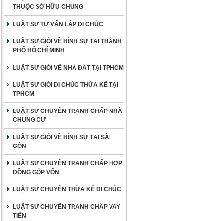
THUỘC SỞ HỮU CHUNG
LUẬT SƯ TƯ VẤN LẬP DI CHÚC
LUẬT SƯ GIỎI VỀ HÌNH SỰ TẠI THÀNH
PHỐ HỒ CHÍ MINH
LUẬT SƯ GIỎI VỀ NHÀ ĐẤT TẠI TPHCM
LUẬT SƯ GIỎI DI CHÚC THỪA KẾ TẠI
TPHCM
LUẬT SƯ CHUYÊN TRANH CHẤP NHÀ
CHUNG CƯ
LUẬT SƯ GIỎI VỀ HÌNH SỰ TẠI SÀI
GÒN
LUẬT SƯ CHUYÊN TRANH CHẤP HỢP
ĐỒNG GÓP VỐN
LUẬT SƯ CHUYÊN THỪA KẾ DI CHÚC
LUẬT SƯ CHUYÊN TRANH CHẤP VAY
TIỀN