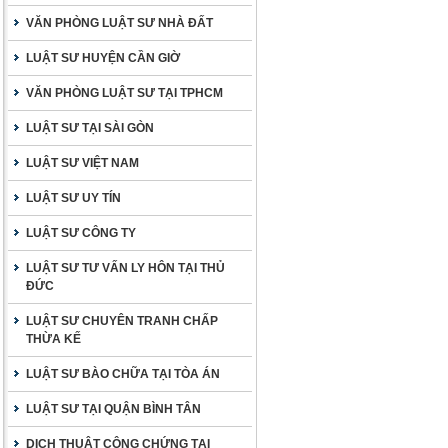
VĂN PHÒNG LUẬT SƯ NHÀ ĐẤT
LUẬT SƯ HUYỆN CẦN GIỜ
VĂN PHÒNG LUẬT SƯ TẠI TPHCM
LUẬT SƯ TẠI SÀI GÒN
LUẬT SƯ VIỆT NAM
LUẬT SƯ UY TÍN
LUẬT SƯ CÔNG TY
LUẬT SƯ TƯ VẤN LY HÔN TẠI THỦ
ĐỨC
LUẬT SƯ CHUYÊN TRANH CHẤP
THỪA KẾ
LUẬT SƯ BÀO CHỮA TẠI TÒA ÁN
LUẬT SƯ TẠI QUẬN BÌNH TÂN
DỊCH THUẬT CÔNG CHỨNG TẠI