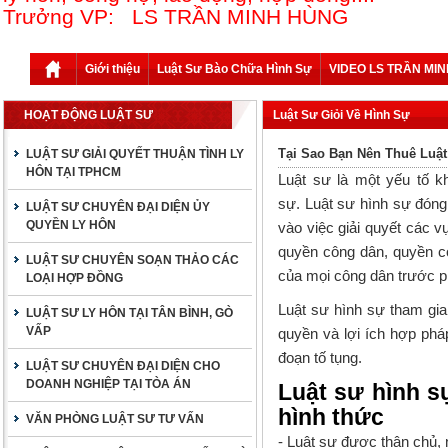
Trưởng VP: LS TRẦN MINH HÙNG
Giới thiệu
Luật Sư Bào Chữa Hình Sự
VIDEO LS TRẦN MI
HOẠT ĐỘNG LUẬT SƯ
Luật Sư Giỏi Về Hình Sự
Tại Sao Bạn Nên Thuê Luậ
LUẬT SƯ GIẢI QUYẾT THUẬN TÌNH LY
HÔN TẠI TPHCM
Luật sư
là một yếu tố kh
sự.
Luật sư hình sự
đóng 
LUẬT SƯ CHUYÊN ĐẠI DIỆN ỦY
QUYỀN LY HÔN
vào việc giải quyết các 
quyền công dân, quyền c
LUẬT SƯ CHUYÊN SOẠN THẢO CÁC
của mọi công dân trước ph
LOẠI HỢP ĐỒNG
Luật sư hình sự
tham gia
LUẬT SƯ LY HÔN TẠI TÂN BÌNH, GÒ
VẤP
quyền và lợi ích hợp pháp
đoạn tố tụng.
LUẬT SƯ CHUYÊN ĐẠI DIỆN CHO
DOANH NGHIỆP TẠI TÒA ÁN
Luật sư hình s
hình thức
VĂN PHÒNG LUẬT SƯ TƯ VẤN
- Luật sư được thân chủ,