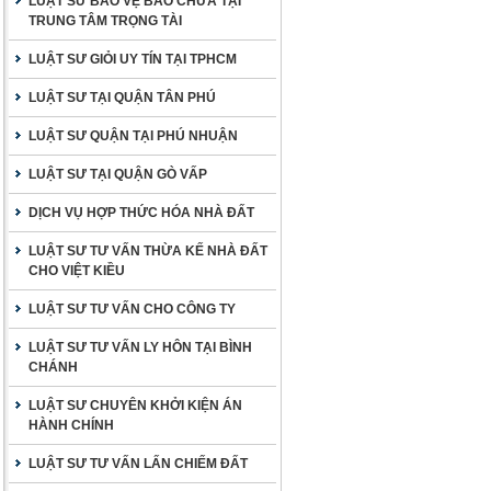
LUẬT SƯ BẢO VỆ BÀO CHỮA TẠI
TRUNG TÂM TRỌNG TÀI
LUẬT SƯ GIỎI UY TÍN TẠI TPHCM
LUẬT SƯ TẠI QUẬN TÂN PHÚ
LUẬT SƯ QUẬN TẠI PHÚ NHUẬN
LUẬT SƯ TẠI QUẬN GÒ VẤP
DỊCH VỤ HỢP THỨC HÓA NHÀ ĐẤT
LUẬT SƯ TƯ VẤN THỪA KẾ NHÀ ĐẤT
CHO VIỆT KIỀU
LUẬT SƯ TƯ VẤN CHO CÔNG TY
LUẬT SƯ TƯ VẤN LY HÔN TẠI BÌNH
CHÁNH
LUẬT SƯ CHUYÊN KHỞI KIỆN ÁN
HÀNH CHÍNH
LUẬT SƯ TƯ VẤN LẤN CHIẾM ĐẤT