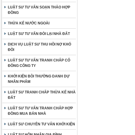
LUẬT SƯ TƯ VẤN SOẠN THẢO HỢP
ĐỒNG
THỪA KẾ NƯỚC NGOÀI
LUẬT SƯ TƯ VẤN ĐÒI LẠI NHÀ ĐẤT
DỊCH VỤ LUẬT SƯ THU HỒI NỢ KHÓ
ĐÒI
LUẬT SƯ TƯ VẤN TRANH CHẤP CỔ
ĐÔNG CÔNG TY
KHỞI KIỆN BỒI THƯỜNG DANH DỰ
NHÂN PHẨM
LUẬT SƯ TRANH CHẤP THỪA KẾ NHÀ
ĐẤT
LUẬT SƯ TƯ VẤN TRANH CHẤP HỢP
ĐỒNG MUA BÁN NHÀ
LUẬT SƯ CHUYÊN TƯ VẤN KHỞI KIỆN
LUẬT SƯ HÔN NHÂN GIA ĐÌNH