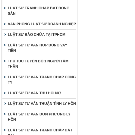
LUẬT SƯ TRANH CHẤP BẤT ĐỘNG
SẢN
VĂN PHÒNG LUẬT SƯ DOANH NGHIỆP
LUẬT SƯ BÀO CHỮA TẠI TPHCM
LUẬT SƯ TƯ VẤN HỢP ĐỒNG VAY
TIỀN
THỦ TỤC TUYÊN BỐ 1 NGƯỜI TÂM
THẦN
LUẬT SƯ TƯ VẤN TRANH CHẤP CÔNG
TY
LUẬT SƯ TƯ VẤN THU HỒI NỢ
LUẬT SƯ TƯ VẤN THUẬN TÌNH LY HÔN
LUẬT SƯ TƯ VẤN ĐƠN PHƯƠNG LY
HÔN
LUẬT SƯ TƯ VẤN TRANH CHẤP ĐẤT