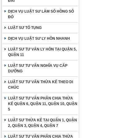
ĐAI
DỊCH VỤ LUẬT SƯ LÀM SỔ HỒNG SỔ
ĐỎ
LUẬT SƯ TỐ TỤNG
DỊCH VỤ LUẬT SƯ LY HÔN NHANH
LUẬT SƯ TƯ VẤN LY HÔN TẠI QUẬN 5,
QUẬN 11
LUẬT SƯ TƯ VẤN NGHĨA VỤ CẤP
DƯỠNG
LUẬT SƯ TƯ VẤN THỪA KẾ THEO DI
CHÚC
LUẬT SƯ TƯ VẤN PHÂN CHIA THỪA
KẾ QUẬN 6, QUẬN 11, QUẬN 10, QUẬN
5
LUẬT SƯ THỪA KẾ TẠI QUẬN 1, QUẬN
2, QUẬN 3, QUẬN 4, QUẬN 7
LUẬT SƯ TƯ VẤN PHÂN CHIA THỪA