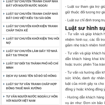
LUẬT SƯ CHUYÊN TRANH CHẤP NHÀ
ĐẤT VỚI NGƯỜI NƯỚC NGOÀI
- Luật sư tham gia trợ gi
giữ thuộc đối tượng trợ gi
LUẬT SƯ CHUYÊN TRANH CHẤP NHÀ
ĐẤT CHO VIỆT KIỀU TẠI SÀI GÒN
- Luật sư chỉ định trong 
LUẬT SƯ CHUYÊN KHỞI KIỆN TRANH
Luật sư hình s
CHẤP THỪA KẾ
- Tư vấn và giúp khách 
LUẬT SƯ CHUYÊN KHỞI KIỆN THU HỒI
nhiệm hình sự, các lỗi t
NỢ
giảm nhẹ trách nhiệm hìn
LUẬT SƯ CHUYÊN LÀM GIẤY TỜ NHÀ
- Tư vấn và giúp khách h
ĐẤT TẠI TPHCM
dẫn khách hàng khai khi
LUẬT SƯ GIỎI TẠI THÀNH PHỐ HỒ CHÍ
hoặc trước phiên Tòa trán
MINH
- Tư vấn và hướng dẫn khá
DỊCH VỤ SANG TÊN SỔ ĐỎ SỔ HỒNG
sức khỏe, danh dự nhân 
luật của mình gây ra cho
LUẬT SƯ TƯ VẤN TRANH CHẤP HỢP
ĐỒNG THUÊ NHÀ XƯỞNG
đồng ý hoặc không đồng ý
TƯ VẤN NGƯỜI NƯỚC NGOÀI LY HÔN
- Hướng dẫn khách hàng s
VỚI NGƯỜI VIỆT NAM
vụ án như: Đơn xin bảo l