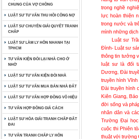
CHUNG CỦA VỢ CHỒNG
trong nghề nghi
lực hoàn thiện n
LUẬT SƯ TƯ VẤN THU HỒI CÔNG NỢ
trong nước và tr
LUẬT SƯ CHUYÊN GIẢI QUYẾT TRANH
mình những dịch 
CHẤP
Luật sư Tr
LUẬT SƯ LÀM LY HÔN NHANH TẠI
Đình- Luật sư sá
TPHCM
thông tin tưởng 
TƯ VẤN KIỆN ĐÒI LẠI NHÀ CHO Ở
luật sư là đối 
NHỜ
Dương, Đài truy
LUẬT SƯ TƯ VẤN KIỆN ĐÒI NHÀ
truyền hình Vĩnh
LUẬT SƯ TƯ VẤN MUA BÁN NHÀ ĐẤT
Đài truyền hình
Kiên Giang, Báo
LUẬT SƯ TƯ VẤN HỢP ĐỒNG VÔ HIỆU
đời sống và pháp
TƯ VẤN HỢP ĐỒNG GIẢ CÁCH
nhân dân và các 
LUẬT SƯ HÒA GIẢI TRANH CHẤP ĐẤT
Trường Đại học
ĐAI
cuộc thi Phiên t
TƯ VẤN TRANH CHẤP LY HÔN
thuật với trường