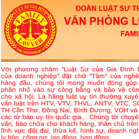
Với phương châm "Luật Sư của Gia Đình 
của doanh nghiệp" đặt chữ "Tâm" của nghề
hàng đầu, chúng tôi mong muốn đóng góp
phần nhỏ vào sự công bằng và bảo vệ côn
cho xã hội. Là hãng luật uy tín thường xuyê
vấn luật trên HTV, VTV, THVL, ANTV, VTC, S
TH Cần Thơ, Đồng Nai, Bình Dương, VOH và 
các tờ báo uy tín quốc gia... Chúng tôi chuyê
vấn, bào chữa cho khách hàng, thân chủ trên
lĩnh vực đất đai, thừa kế, hình sự, doanh ngh
ly hôn, công nợ, lao động, hợp đồng....