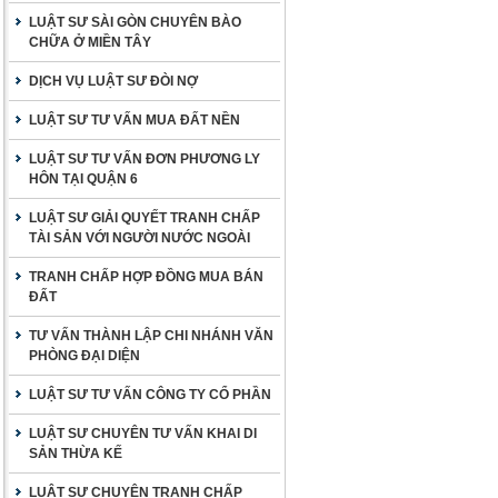
LUẬT SƯ SÀI GÒN CHUYÊN BÀO
CHỮA Ở MIỀN TÂY
DỊCH VỤ LUẬT SƯ ĐÒI NỢ
LUẬT SƯ TƯ VẤN MUA ĐẤT NỀN
LUẬT SƯ TƯ VẤN ĐƠN PHƯƠNG LY
HÔN TẠI QUẬN 6
LUẬT SƯ GIẢI QUYẾT TRANH CHẤP
TÀI SẢN VỚI NGƯỜI NƯỚC NGOÀI
TRANH CHẤP HỢP ĐỒNG MUA BÁN
ĐẤT
TƯ VẤN THÀNH LẬP CHI NHÁNH VĂN
PHÒNG ĐẠI DIỆN
LUẬT SƯ TƯ VẤN CÔNG TY CỔ PHẦN
LUẬT SƯ CHUYÊN TƯ VẤN KHAI DI
SẢN THỪA KẾ
LUẬT SƯ CHUYÊN TRANH CHẤP