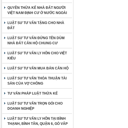
QUYỀN THỪA KẾ NHÀ ĐẤT NGƯỜI
VIỆT NAM ĐỊNH CƯ Ở NƯỚC NGOÀI
LUẬT SƯ TƯ VẤN TẶNG CHO NHÀ
ĐẤT
LUẬT SƯ TƯ VẤN ĐỨNG TÊN DÙM
NHÀ ĐẤT CĂN HỘ CHUNG CƯ
LUẬT SƯ TƯ VẤN LY HÔN CHO VIỆT
KIỀU
LUẬT SƯ TƯ VẤN MUA BÁN CĂN HỘ
LUẬT SƯ TƯ VẤN THỎA THUẬN TÀI
SẢN CỦA VỢ CHỒNG
TƯ VẤN PHÁP LUẬT THỪA KẾ
LUẬT SƯ TƯ VẤN TRỌN GÓI CHO
DOANH NGHIỆP
LUẬT SƯ TƯ VẤN LY HÔN TẠI BÌNH
THẠNH, BÌNH TÂN, QUẬN 6, GÒ VẤP