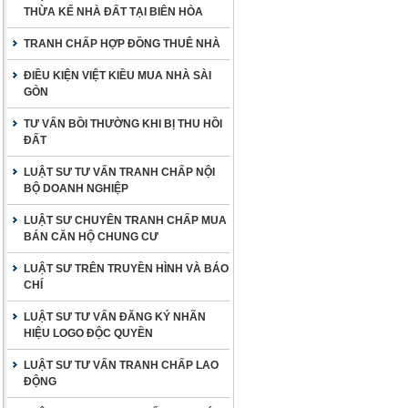
THỪA KẾ NHÀ ĐẤT TẠI BIÊN HÒA
TRANH CHẤP HỢP ĐỒNG THUÊ NHÀ
ĐIỀU KIỆN VIỆT KIỀU MUA NHÀ SÀI
GÒN
TƯ VẤN BỒI THƯỜNG KHI BỊ THU HỒI
ĐẤT
LUẬT SƯ TƯ VẤN TRANH CHẤP NỘI
BỘ DOANH NGHIỆP
LUẬT SƯ CHUYÊN TRANH CHẤP MUA
BÁN CĂN HỘ CHUNG CƯ
LUẬT SƯ TRÊN TRUYỀN HÌNH VÀ BÁO
CHÍ
LUẬT SƯ TƯ VẤN ĐĂNG KÝ NHÃN
HIỆU LOGO ĐỘC QUYỀN
LUẬT SƯ TƯ VẤN TRANH CHẤP LAO
ĐỘNG