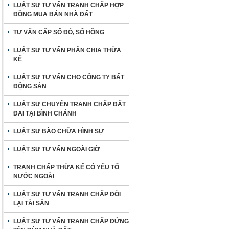
LUẬT SƯ TƯ VẤN TRANH CHẤP HỢP
ĐỒNG MUA BÁN NHÀ ĐẤT
TƯ VẤN CẤP SỔ ĐỎ, SỔ HỒNG
LUẬT SƯ TƯ VẤN PHÂN CHIA THỪA
KẾ
LUẬT SƯ TƯ VẤN CHO CÔNG TY BẤT
ĐỘNG SẢN
LUẬT SƯ CHUYÊN TRANH CHẤP ĐẤT
ĐAI TẠI BÌNH CHÁNH
LUẬT SƯ BÀO CHỮA HÌNH SỰ
LUẬT SƯ TƯ VẤN NGOÀI GIỜ
TRANH CHẤP THỪA KẾ CÓ YẾU TỐ
NƯỚC NGOÀI
LUẬT SƯ TƯ VẤN TRANH CHẤP ĐÒI
LẠI TÀI SẢN
LUẬT SƯ TƯ VẤN TRANH CHẤP ĐỨNG