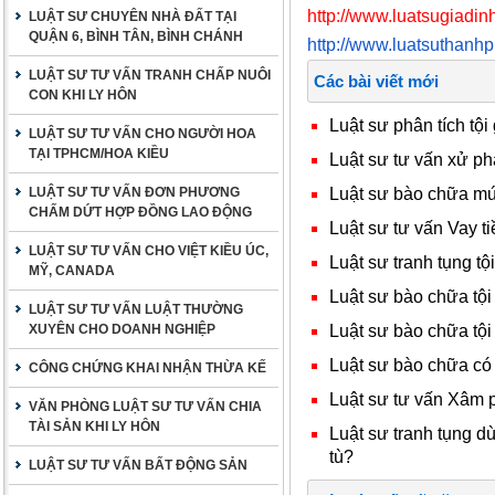
http://www.luatsugiadinh
LUẬT SƯ CHUYÊN NHÀ ĐẤT TẠI
QUẬN 6, BÌNH TÂN, BÌNH CHÁNH
http://www.luatsuthanh
LUẬT SƯ TƯ VẤN TRANH CHẤP NUÔI
Các bài viết mới
CON KHI LY HÔN
Luật sư phân tích tội
LUẬT SƯ TƯ VẤN CHO NGƯỜI HOA
TẠI TPHCM/HOA KIỀU
Luật sư tư vấn xử ph
Luật sư bào chữa mức
LUẬT SƯ TƯ VẤN ĐƠN PHƯƠNG
CHẤM DỨT HỢP ĐỒNG LAO ĐỘNG
Luật sư tư vấn Vay ti
LUẬT SƯ TƯ VẤN CHO VIỆT KIỀU ÚC,
Luật sư tranh tụng tội
MỸ, CANADA
Luật sư bào chữa tội
LUẬT SƯ TƯ VẤN LUẬT THƯỜNG
Luật sư bào chữa tội
XUYÊN CHO DOANH NGHIỆP
Luật sư bào chữa có
CÔNG CHỨNG KHAI NHẬN THỪA KẾ
Luật sư tư vấn Xâm 
VĂN PHÒNG LUẬT SƯ TƯ VẤN CHIA
TÀI SẢN KHI LY HÔN
Luật sư tranh tụng d
tù?
LUẬT SƯ TƯ VẤN BẤT ĐỘNG SẢN