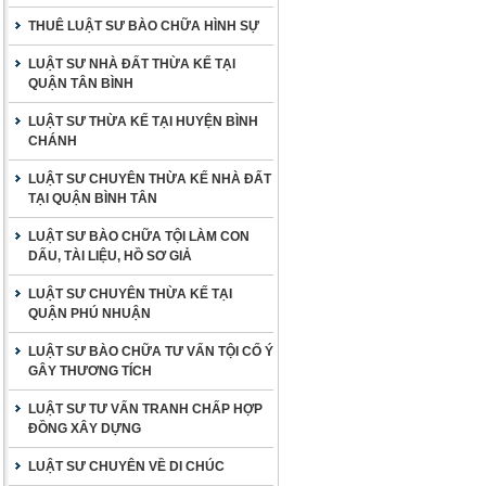
THUÊ LUẬT SƯ BÀO CHỮA HÌNH SỰ
LUẬT SƯ NHÀ ĐẤT THỪA KẾ TẠI
QUẬN TÂN BÌNH
LUẬT SƯ THỪA KẾ TẠI HUYỆN BÌNH
CHÁNH
LUẬT SƯ CHUYÊN THỪA KẾ NHÀ ĐẤT
TẠI QUẬN BÌNH TÂN
LUẬT SƯ BÀO CHỮA TỘI LÀM CON
DẤU, TÀI LIỆU, HỒ SƠ GIẢ
LUẬT SƯ CHUYÊN THỪA KẾ TẠI
QUẬN PHÚ NHUẬN
LUẬT SƯ BÀO CHỮA TƯ VẤN TỘI CỐ Ý
GÂY THƯƠNG TÍCH
LUẬT SƯ TƯ VẤN TRANH CHẤP HỢP
ĐỒNG XÂY DỰNG
LUẬT SƯ CHUYÊN VỀ DI CHÚC