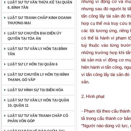
nhưng vì động cơ và mụ
LUẬT SƯ TƯ VẤN THỪA KẾ TẠI QUẬN
6, BÌNH TÂN
nhưng sau đó người bị tấ
tấn công lấy tài sản đó t
LUẬT SƯ TRANH CHẤP KINH DOANH
hợp cụ thể mà truy cứu t
THƯƠNG MẠI
các tội tương ứng, riêng
LUẬT SƯ CHUYÊN ĐẠI DIỆN ỦY
có thể là hành vi phạm t
QUYỀN TẠI TÒA ÁN
tuỳ thuộc vào từng trườ
LUẬT SƯ TƯ VẤN LY HÔN TẠI BÌNH
những trường hợp khi tấ
TÂN
tài sản mà vì động cơ mụ
LUẬT SƯ LY HÔN TẠI QUẬN 6
hiện hành vi tấn công, ngư
vi tấn công lấy tài sản đó
LUẬT SƯ CHUYÊN LY HÔN TẠI BÌNH
THẠNH, GÒ VẤP
sản.
LUẬT SƯ HÌNH SỰ TẠI BIÊN HÒA
2. Hình phạt
LUẬT SƯ TƯ VẤN LY HÔN TẠI QUẬN
10, QUẬN 11
- Phạm tội theo cấu thành
LUẬT SƯ TƯ VẤN TRANH CHẤP CỐ
tả trong cấu thành cơ bản
PHẦN VỐN GÓP
“Người nào dùng vũ lực, 