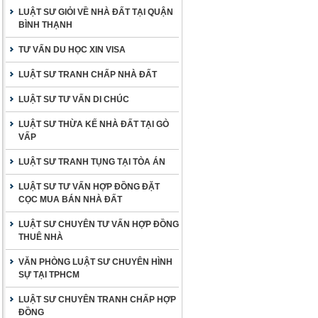
LUẬT SƯ GIỎI VỀ NHÀ ĐẤT TẠI QUẬN
BÌNH THẠNH
TƯ VẤN DU HỌC XIN VISA
LUẬT SƯ TRANH CHẤP NHÀ ĐẤT
LUẬT SƯ TƯ VẤN DI CHÚC
LUẬT SƯ THỪA KẾ NHÀ ĐẤT TẠI GÒ
VẤP
LUẬT SƯ TRANH TỤNG TẠI TÒA ÁN
LUẬT SƯ TƯ VẤN HỢP ĐỒNG ĐẶT
CỌC MUA BÁN NHÀ ĐẤT
LUẬT SƯ CHUYÊN TƯ VẤN HỢP ĐỒNG
THUÊ NHÀ
VĂN PHÒNG LUẬT SƯ CHUYÊN HÌNH
SỰ TẠI TPHCM
LUẬT SƯ CHUYÊN TRANH CHẤP HỢP
ĐỒNG