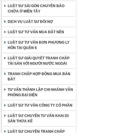
LUẬT SƯ SÀI GÒN CHUYÊN BÀO
CHỮA Ở MIỀN TÂY
DỊCH VỤ LUẬT SƯ ĐÒI NỢ
LUẬT SƯ TƯ VẤN MUA ĐẤT NỀN
LUẬT SƯ TƯ VẤN ĐƠN PHƯƠNG LY
HÔN TẠI QUẬN 6
LUẬT SƯ GIẢI QUYẾT TRANH CHẤP
TÀI SẢN VỚI NGƯỜI NƯỚC NGOÀI
TRANH CHẤP HỢP ĐỒNG MUA BÁN
ĐẤT
TƯ VẤN THÀNH LẬP CHI NHÁNH VĂN
PHÒNG ĐẠI DIỆN
LUẬT SƯ TƯ VẤN CÔNG TY CỔ PHẦN
LUẬT SƯ CHUYÊN TƯ VẤN KHAI DI
SẢN THỪA KẾ
LUẬT SƯ CHUYÊN TRANH CHẤP