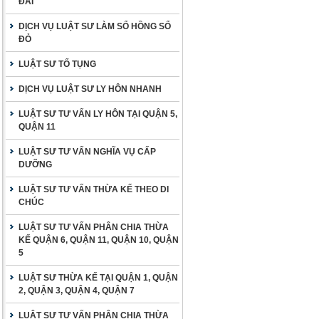
ĐAI
DỊCH VỤ LUẬT SƯ LÀM SỔ HỒNG SỔ
ĐỎ
LUẬT SƯ TỐ TỤNG
DỊCH VỤ LUẬT SƯ LY HÔN NHANH
LUẬT SƯ TƯ VẤN LY HÔN TẠI QUẬN 5,
QUẬN 11
LUẬT SƯ TƯ VẤN NGHĨA VỤ CẤP
DƯỠNG
LUẬT SƯ TƯ VẤN THỪA KẾ THEO DI
CHÚC
LUẬT SƯ TƯ VẤN PHÂN CHIA THỪA
KẾ QUẬN 6, QUẬN 11, QUẬN 10, QUẬN
5
LUẬT SƯ THỪA KẾ TẠI QUẬN 1, QUẬN
2, QUẬN 3, QUẬN 4, QUẬN 7
LUẬT SƯ TƯ VẤN PHÂN CHIA THỪA