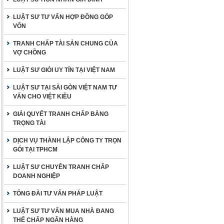
LUẬT SƯ TƯ VẤN HỢP ĐỒNG GÓP
VỐN
TRANH CHẤP TÀI SẢN CHUNG CỦA
VỢ CHỒNG
LUẬT SƯ GIỎI UY TÍN TẠI VIỆT NAM
LUẬT SƯ TẠI SÀI GÒN VIỆT NAM TƯ
VẤN CHO VIỆT KIỀU
GIẢI QUYẾT TRANH CHẤP BẰNG
TRỌNG TÀI
DỊCH VỤ THÀNH LẬP CÔNG TY TRỌN
GÓI TẠI TPHCM
LUẬT SƯ CHUYÊN TRANH CHẤP
DOANH NGHIỆP
TỔNG ĐÀI TƯ VẤN PHÁP LUẬT
LUẬT SƯ TƯ VẤN MUA NHÀ ĐANG
THẾ CHẤP NGÂN HÀNG