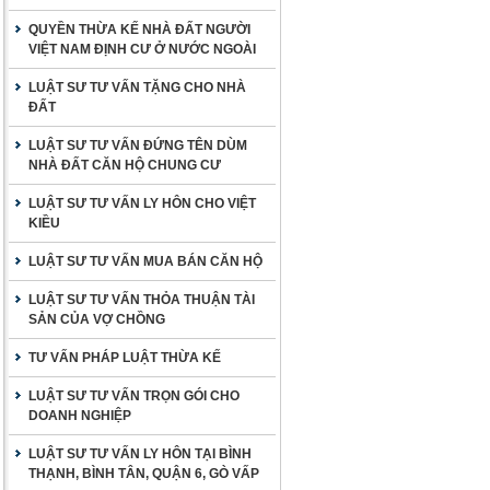
QUYỀN THỪA KẾ NHÀ ĐẤT NGƯỜI
VIỆT NAM ĐỊNH CƯ Ở NƯỚC NGOÀI
LUẬT SƯ TƯ VẤN TẶNG CHO NHÀ
ĐẤT
LUẬT SƯ TƯ VẤN ĐỨNG TÊN DÙM
NHÀ ĐẤT CĂN HỘ CHUNG CƯ
LUẬT SƯ TƯ VẤN LY HÔN CHO VIỆT
KIỀU
LUẬT SƯ TƯ VẤN MUA BÁN CĂN HỘ
LUẬT SƯ TƯ VẤN THỎA THUẬN TÀI
SẢN CỦA VỢ CHỒNG
TƯ VẤN PHÁP LUẬT THỪA KẾ
LUẬT SƯ TƯ VẤN TRỌN GÓI CHO
DOANH NGHIỆP
LUẬT SƯ TƯ VẤN LY HÔN TẠI BÌNH
THẠNH, BÌNH TÂN, QUẬN 6, GÒ VẤP