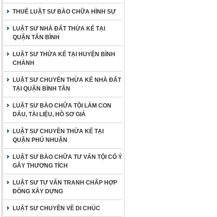
THUÊ LUẬT SƯ BÀO CHỮA HÌNH SỰ
LUẬT SƯ NHÀ ĐẤT THỪA KẾ TẠI
QUẬN TÂN BÌNH
LUẬT SƯ THỪA KẾ TẠI HUYỆN BÌNH
CHÁNH
LUẬT SƯ CHUYÊN THỪA KẾ NHÀ ĐẤT
TẠI QUẬN BÌNH TÂN
LUẬT SƯ BÀO CHỮA TỘI LÀM CON
DẤU, TÀI LIỆU, HỒ SƠ GIẢ
LUẬT SƯ CHUYÊN THỪA KẾ TẠI
QUẬN PHÚ NHUẬN
LUẬT SƯ BÀO CHỮA TƯ VẤN TỘI CỐ Ý
GÂY THƯƠNG TÍCH
LUẬT SƯ TƯ VẤN TRANH CHẤP HỢP
ĐỒNG XÂY DỰNG
LUẬT SƯ CHUYÊN VỀ DI CHÚC