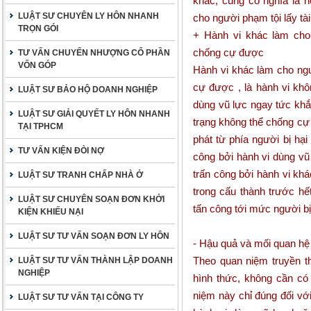
khắc, cũng có nghĩa là n
LUẬT SƯ CHUYÊN LY HÔN NHANH
cho người phạm tội lấy tài
TRỌN GÓI
+ Hành vi khác làm cho 
chống cự được
TƯ VẤN CHUYỂN NHƯỢNG CỔ PHẦN
VỐN GÓP
Hành vi khác làm cho ngư
cự được , là hành vi khô
LUẬT SƯ BẢO HỘ DOANH NGHIỆP
dùng vũ lực ngay tức khắ
LUẬT SƯ GIẢI QUYẾT LY HÔN NHANH
trạng không thể chống cự 
TẠI TPHCM
phát từ phía người bị hại
TƯ VẤN KIỆN ĐÒI NỢ
công bởi hành vi dùng vũ
trấn công bởi hành vi kh
LUẬT SƯ TRANH CHẤP NHÀ Ở
trong cấu thành trước hế
LUẬT SƯ CHUYÊN SOẠN ĐƠN KHỞI
tấn công tới mức người b
KIỆN KHIẾU NẠI
LUẬT SƯ TƯ VẤN SOẠN ĐƠN LY HÔN
- Hậu quả và mối quan hệ
Theo quan niệm truyền th
LUẬT SƯ TƯ VẤN THÀNH LẬP DOANH
NGHIỆP
hình thức, không cần có
niệm này chỉ đúng đối vớ
LUẬT SƯ TƯ VẤN TẠI CÔNG TY