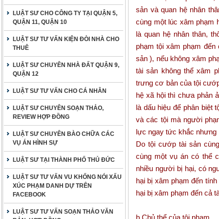
sản và quan hệ nhân thân
LUẬT SƯ CHO CÔNG TY TẠI QUẬN 5,
cùng một lúc xâm phạm h
QUẬN 11, QUẬN 10
là quan hệ nhân thân, 
LUẬT SƯ TƯ VẤN KIỆN ĐÒI NHÀ CHO
phạm tội xâm phạm đến q
THUÊ
sản ), nếu không xâm ph
LUẬT SƯ CHUYÊN NHÀ ĐẤT QUẬN 9,
tài sản không thể xâm 
QUẬN 12
trưng cơ bản của tội cướ
LUẬT SƯ TƯ VẤN CHO CÁ NHÂN
hệ xã hội thì chưa phản 
là dấu hiệu để phân biệt
LUẬT SƯ CHUYÊN SOẠN THẢO,
REVIEW HỢP ĐỒNG
và các tội mà người phạ
lực ngay tức khắc nhưng 
LUẬT SƯ CHUYÊN BÀO CHỮA CÁC
VỤ ÁN HÌNH SỰ
Do tội cướp tài sản cùn
cùng một vụ án có thể c
LUẬT SƯ TẠI THÀNH PHỐ THỦ ĐỨC
nhiều người bị hại, có ng
LUẬT SƯ TƯ VẤN VU KHỐNG NÓI XẤU
hại bị xâm phạm đến tính
XÚC PHẠM DANH DỰ TRÊN
hại bị xâm phạm đến cả t
FACEBOOK
LUẬT SƯ TƯ VẤN SOẠN THẢO VĂN
b.Chủ thể của tội phạm