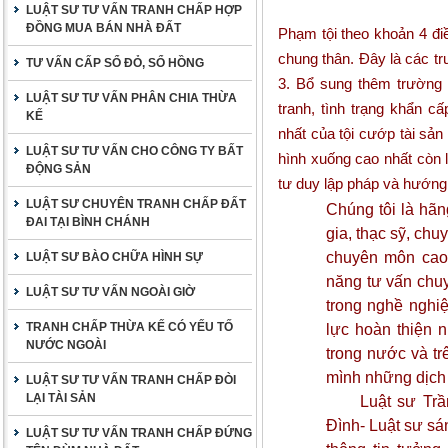
LUẬT SƯ TƯ VẤN TRANH CHẤP HỢP
ĐỒNG MUA BÁN NHÀ ĐẤT
Phạm tội theo khoản 4 đi
chung thân. Đây là các t
TƯ VẤN CẤP SỔ ĐỎ, SỔ HỒNG
3. Bổ sung thêm trường 
LUẬT SƯ TƯ VẤN PHÂN CHIA THỪA
tranh, tình trạng khẩn c
KẾ
nhất của tội cướp tài sả
LUẬT SƯ TƯ VẤN CHO CÔNG TY BẤT
hình xuống cao nhất còn l
ĐỘNG SẢN
tư duy lập pháp và hướng t
LUẬT SƯ CHUYÊN TRANH CHẤP ĐẤT
Chúng tôi là hãng
ĐAI TẠI BÌNH CHÁNH
gia, thạc sỹ, chu
chuyên môn cao, 
LUẬT SƯ BÀO CHỮA HÌNH SỰ
năng tư vấn chuy
LUẬT SƯ TƯ VẤN NGOÀI GIỜ
trong nghề nghi
TRANH CHẤP THỪA KẾ CÓ YẾU TỐ
lực hoàn thiện n
NƯỚC NGOÀI
trong nước và tr
mình những dịch 
LUẬT SƯ TƯ VẤN TRANH CHẤP ĐÒI
LẠI TÀI SẢN
Luật sư Trần 
Đình- Luật sư sá
LUẬT SƯ TƯ VẤN TRANH CHẤP ĐỨNG