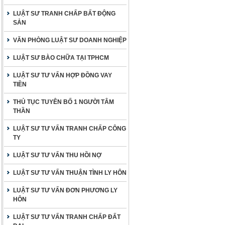
LUẬT SƯ TRANH CHẤP BẤT ĐỘNG
SẢN
VĂN PHÒNG LUẬT SƯ DOANH NGHIỆP
LUẬT SƯ BÀO CHỮA TẠI TPHCM
LUẬT SƯ TƯ VẤN HỢP ĐỒNG VAY
TIỀN
THỦ TỤC TUYÊN BỐ 1 NGƯỜI TÂM
THẦN
LUẬT SƯ TƯ VẤN TRANH CHẤP CÔNG
TY
LUẬT SƯ TƯ VẤN THU HỒI NỢ
LUẬT SƯ TƯ VẤN THUẬN TÌNH LY HÔN
LUẬT SƯ TƯ VẤN ĐƠN PHƯƠNG LY
HÔN
LUẬT SƯ TƯ VẤN TRANH CHẤP ĐẤT