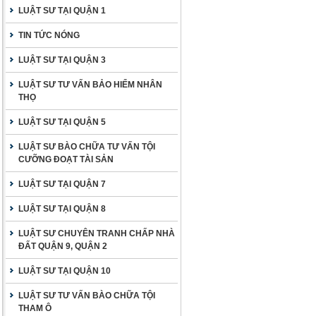
LUẬT SƯ TẠI QUẬN 1
TIN TỨC NÓNG
LUẬT SƯ TẠI QUẬN 3
LUẬT SƯ TƯ VẤN BẢO HIỂM NHÂN
THỌ
LUẬT SƯ TẠI QUẬN 5
LUẬT SƯ BÀO CHỮA TƯ VẤN TỘI
CƯỠNG ĐOẠT TÀI SẢN
LUẬT SƯ TẠI QUẬN 7
LUẬT SƯ TẠI QUẬN 8
LUẬT SƯ CHUYÊN TRANH CHẤP NHÀ
ĐẤT QUẬN 9, QUẬN 2
LUẬT SƯ TẠI QUẬN 10
LUẬT SƯ TƯ VẤN BÀO CHỮA TỘI
THAM Ô