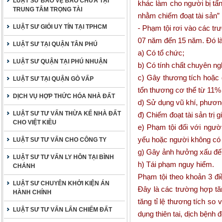
LUẬT SƯ BẢO VỆ BÀO CHỮA TẠI
khác làm cho người bị tấ
TRUNG TÂM TRỌNG TÀI
nhằm chiếm đoạt tài sản”
LUẬT SƯ GIỎI UY TÍN TẠI TPHCM
- Phạm tội rơi vào các tr
07 năm đến 15 năm. Đó là
LUẬT SƯ TẠI QUẬN TÂN PHÚ
a) Có tổ chức;
LUẬT SƯ QUẬN TẠI PHÚ NHUẬN
b) Có tính chất chuyên ng
c) Gây thương tích hoặc 
LUẬT SƯ TẠI QUẬN GÒ VẤP
tổn thương cơ thể từ 11%
DỊCH VỤ HỢP THỨC HÓA NHÀ ĐẤT
d) Sử dụng vũ khí, phươn
LUẬT SƯ TƯ VẤN THỪA KẾ NHÀ ĐẤT
đ) Chiếm đoạt tài sản trị
CHO VIỆT KIỀU
e) Phạm tội đối với người
yếu hoặc người không có 
LUẬT SƯ TƯ VẤN CHO CÔNG TY
g) Gây ảnh hưởng xấu đến a
LUẬT SƯ TƯ VẤN LY HÔN TẠI BÌNH
h) Tái phạm nguy hiểm.
CHÁNH
Phạm tội theo khoản 3 đi
LUẬT SƯ CHUYÊN KHỞI KIỆN ÁN
Đây là các trường hợp tăn
HÀNH CHÍNH
tăng tỉ lệ thương tích so
LUẬT SƯ TƯ VẤN LẤN CHIẾM ĐẤT
dụng thiên tai, dịch bệnh 