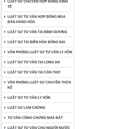
LUẬT SƯ CHUYÊN HỢP ĐỒNG KINH
TẾ
LUẬT SƯ TƯ VẤN HỢP ĐỒNG MUA
BÁN HÀNG HÓA
LUẬT SƯ TƯ VẤN TẠI BÌNH DƯƠNG
LUẬT SƯ TẠI BIÊN HÒA ĐỒNG NAI
VĂN PHÒNG LUẬT SƯ TƯ VẤN LY HÔN
LUẬT SƯ TƯ VẤN TẠI LONG AN
LUẬT SƯ TƯ VẤN TẠI CẦN THƠ
VĂN PHÒNG LUẬT SƯ CHUYÊN THỪA
KẾ
LUẬT SƯ TƯ VẤN LY HÔN
LUẬT SƯ LÀM CHỨNG
TƯ VẤN CÔNG CHỨNG NHÀ ĐẤT
LUẬT SƯ TƯ VẤN CHO NGƯỜI NƯỚC