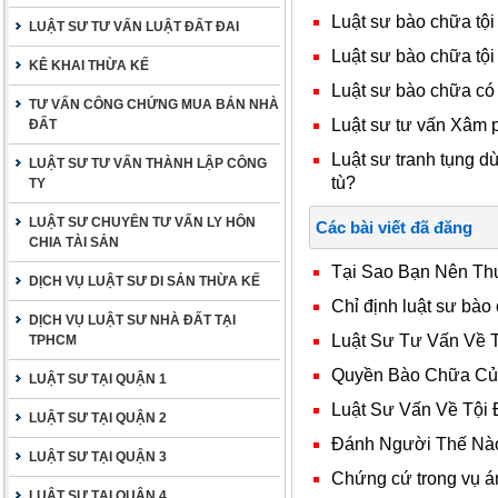
Luật sư bào chữa tội
LUẬT SƯ TƯ VẤN LUẬT ĐẤT ĐAI
Luật sư bào chữa tội
KÊ KHAI THỪA KẾ
Luật sư bào chữa có
TƯ VẤN CÔNG CHỨNG MUA BÁN NHÀ
Luật sư tư vấn Xâm 
ĐẤT
Luật sư tranh tụng d
LUẬT SƯ TƯ VẤN THÀNH LẬP CÔNG
tù?
TY
LUẬT SƯ CHUYÊN TƯ VẤN LY HÔN
Các bài viết đã đăng
CHIA TÀI SẢN
Tại Sao Bạn Nên Th
DỊCH VỤ LUẬT SƯ DI SẢN THỪA KẾ
Chỉ định luật sư bào
DỊCH VỤ LUẬT SƯ NHÀ ĐẤT TẠI
Luật Sư Tư Vấn Về 
TPHCM
Quyền Bào Chữa Của 
LUẬT SƯ TẠI QUẬN 1
Luật Sư Vấn Về Tội
LUẬT SƯ TẠI QUẬN 2
Đánh Người Thế Nào
LUẬT SƯ TẠI QUẬN 3
Chứng cứ trong vụ á
LUẬT SƯ TẠI QUẬN 4