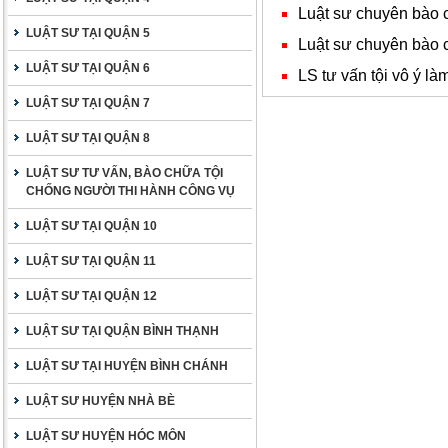
Luật sư chuyên bào 
LUẬT SƯ TẠI QUẬN 5
Luật sư chuyên bào 
LUẬT SƯ TẠI QUẬN 6
LS tư vấn tội vô ý là
LUẬT SƯ TẠI QUẬN 7
LUẬT SƯ TẠI QUẬN 8
LUẬT SƯ TƯ VẤN, BÀO CHỮA TỘI
CHỐNG NGƯỜI THI HÀNH CÔNG VỤ
LUẬT SƯ TẠI QUẬN 10
LUẬT SƯ TẠI QUẬN 11
LUẬT SƯ TẠI QUẬN 12
LUẬT SƯ TẠI QUẬN BÌNH THẠNH
LUẬT SƯ TẠI HUYỆN BÌNH CHÁNH
LUẬT SƯ HUYỆN NHÀ BÈ
LUẬT SƯ HUYỆN HÓC MÔN