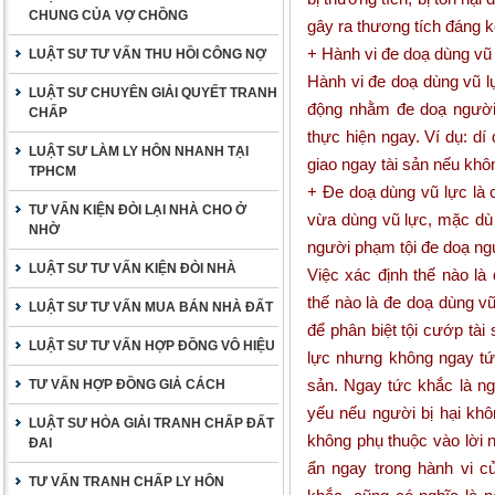
CHUNG CỦA VỢ CHỒNG
gây ra thương tích đáng kể
+ Hành vi đe doạ dùng vũ
LUẬT SƯ TƯ VẤN THU HỒI CÔNG NỢ
Hành vi đe doạ dùng vũ l
LUẬT SƯ CHUYÊN GIẢI QUYẾT TRANH
động nhằm đe doạ người 
CHẤP
thực hiện ngay. Ví dụ: dí
LUẬT SƯ LÀM LY HÔN NHANH TẠI
giao ngay tài sản nếu khô
TPHCM
+ Đe doạ dùng vũ lực là 
TƯ VẤN KIỆN ĐÒI LẠI NHÀ CHO Ở
vừa dùng vũ lực, mặc dù
NHỜ
người phạm tội đe doạ ngườ
LUẬT SƯ TƯ VẤN KIỆN ĐÒI NHÀ
Việc xác định thế nào là
thế nào là đe doạ dùng vũ
LUẬT SƯ TƯ VẤN MUA BÁN NHÀ ĐẤT
để phân biệt tội cướp tài
LUẬT SƯ TƯ VẤN HỢP ĐỒNG VÔ HIỆU
lực nhưng không ngay tức
sản. Ngay tức khắc là ng
TƯ VẤN HỢP ĐỒNG GIẢ CÁCH
yếu nếu người bị hại khô
LUẬT SƯ HÒA GIẢI TRANH CHẤP ĐẤT
không phụ thuộc vào lời 
ĐAI
ẩn ngay trong hành vi c
TƯ VẤN TRANH CHẤP LY HÔN