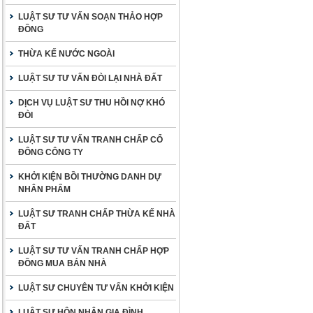
LUẬT SƯ TƯ VẤN SOẠN THẢO HỢP
ĐỒNG
THỪA KẾ NƯỚC NGOÀI
LUẬT SƯ TƯ VẤN ĐÒI LẠI NHÀ ĐẤT
DỊCH VỤ LUẬT SƯ THU HỒI NỢ KHÓ
ĐÒI
LUẬT SƯ TƯ VẤN TRANH CHẤP CỔ
ĐÔNG CÔNG TY
KHỞI KIỆN BỒI THƯỜNG DANH DỰ
NHÂN PHẨM
LUẬT SƯ TRANH CHẤP THỪA KẾ NHÀ
ĐẤT
LUẬT SƯ TƯ VẤN TRANH CHẤP HỢP
ĐỒNG MUA BÁN NHÀ
LUẬT SƯ CHUYÊN TƯ VẤN KHỞI KIỆN
LUẬT SƯ HÔN NHÂN GIA ĐÌNH