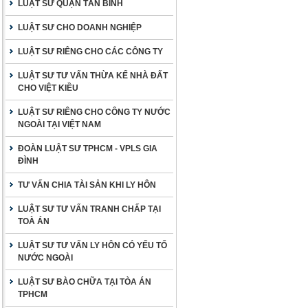
LUẬT SƯ QUẬN TÂN BÌNH
LUẬT SƯ CHO DOANH NGHIỆP
LUẬT SƯ RIÊNG CHO CÁC CÔNG TY
LUẬT SƯ TƯ VẤN THỪA KẾ NHÀ ĐẤT
CHO VIỆT KIỀU
LUẬT SƯ RIÊNG CHO CÔNG TY NƯỚC
NGOÀI TẠI VIỆT NAM
ĐOÀN LUẬT SƯ TPHCM - VPLS GIA
ĐÌNH
TƯ VẤN CHIA TÀI SẢN KHI LY HÔN
LUẬT SƯ TƯ VẤN TRANH CHẤP TẠI
TOÀ ÁN
LUẬT SƯ TƯ VẤN LY HÔN CÓ YẾU TỐ
NƯỚC NGOÀI
LUẬT SƯ BÀO CHỮA TẠI TÒA ÁN
TPHCM