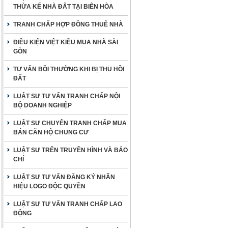
THỪA KẾ NHÀ ĐẤT TẠI BIÊN HÒA
TRANH CHẤP HỢP ĐỒNG THUÊ NHÀ
ĐIỀU KIỆN VIỆT KIỀU MUA NHÀ SÀI
GÒN
TƯ VẤN BỒI THƯỜNG KHI BỊ THU HỒI
ĐẤT
LUẬT SƯ TƯ VẤN TRANH CHẤP NỘI
BỘ DOANH NGHIỆP
LUẬT SƯ CHUYÊN TRANH CHẤP MUA
BÁN CĂN HỘ CHUNG CƯ
LUẬT SƯ TRÊN TRUYỀN HÌNH VÀ BÁO
CHÍ
LUẬT SƯ TƯ VẤN ĐĂNG KÝ NHÃN
HIỆU LOGO ĐỘC QUYỀN
LUẬT SƯ TƯ VẤN TRANH CHẤP LAO
ĐỘNG