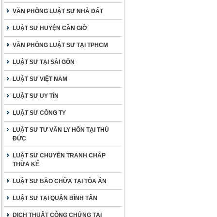
VĂN PHÒNG LUẬT SƯ NHÀ ĐẤT
LUẬT SƯ HUYỆN CẦN GIỜ
VĂN PHÒNG LUẬT SƯ TẠI TPHCM
LUẬT SƯ TẠI SÀI GÒN
LUẬT SƯ VIỆT NAM
LUẬT SƯ UY TÍN
LUẬT SƯ CÔNG TY
LUẬT SƯ TƯ VẤN LY HÔN TẠI THỦ
ĐỨC
LUẬT SƯ CHUYÊN TRANH CHẤP
THỪA KẾ
LUẬT SƯ BÀO CHỮA TẠI TÒA ÁN
LUẬT SƯ TẠI QUẬN BÌNH TÂN
DỊCH THUẬT CÔNG CHỨNG TẠI