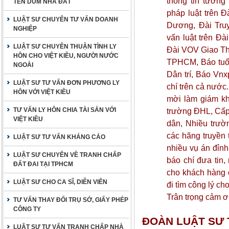
thông tin tưởng
TÊN DÙM NHÀ ĐẤT
pháp luật trên Đ
LUẬT SƯ CHUYÊN TƯ VẤN DOANH
Dương, Đài Truy
NGHIỆP
vấn luật trên Đà
LUẬT SƯ CHUYÊN THUẬN TÌNH LY
Đài VOV Giao Thô
HÔN CHO VIỆT KIỀU, NGƯỜI NƯỚC
TPHCM, Báo tuổi 
NGOÀI
Dân trí, Báo Vn
LUẬT SƯ TƯ VẤN ĐƠN PHƯƠNG LY
chí trên cả nước
HÔN VỚI VIỆT KIỀU
mời làm giám kh
TƯ VẤN LY HÔN CHIA TÀI SẢN VỚI
trường ĐHL, Cấp 
VIỆT KIỀU
dân, Nhiều trườn
các hãng truyền 
LUẬT SƯ TƯ VẤN KHÁNG CÁO
nhiều vụ án đỉnh
LUẬT SƯ CHUYÊN VỀ TRANH CHẤP
báo chí đưa tin,
ĐẤT ĐAI TẠI TPHCM
cho khách hàng 
LUẬT SƯ CHO CA SĨ, DIỄN VIÊN
đi tìm công lý ch
Trân trọng cảm ơ
TƯ VẤN THAY ĐỔI TRỤ SỞ, GIẤY PHÉP
CÔNG TY
ĐOÀN LUẬT SƯ 
LUẬT SƯ TƯ VẤN TRANH CHẤP NHÀ