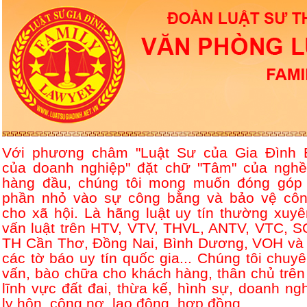
Với phương châm "Luật Sư của Gia Đình 
của doanh nghiệp" đặt chữ "Tâm" của nghề
hàng đầu, chúng tôi mong muốn đóng góp
phần nhỏ vào sự công bằng và bảo vệ côn
cho xã hội. Là hãng luật uy tín thường xuyê
vấn luật trên HTV, VTV, THVL, ANTV, VTC, S
TH Cần Thơ, Đồng Nai, Bình Dương, VOH và 
các tờ báo uy tín quốc gia... Chúng tôi chuyê
vấn, bào chữa cho khách hàng, thân chủ trên
lĩnh vực đất đai, thừa kế, hình sự, doanh ngh
ly hôn, công nợ, lao động, hợp đồng....