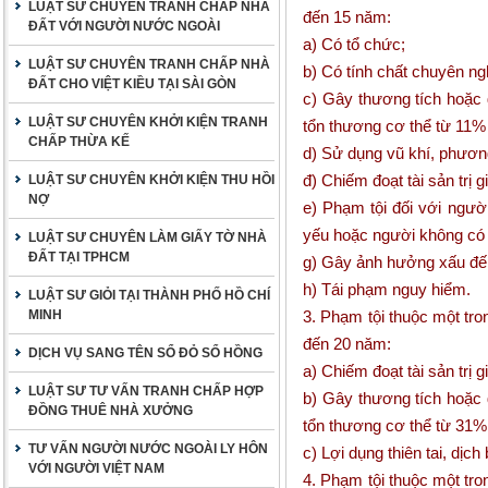
LUẬT SƯ CHUYÊN TRANH CHẤP NHÀ
đến 15 năm:
ĐẤT VỚI NGƯỜI NƯỚC NGOÀI
a) Có tổ chức;
LUẬT SƯ CHUYÊN TRANH CHẤP NHÀ
b) Có tính chất chuyên ng
ĐẤT CHO VIỆT KIỀU TẠI SÀI GÒN
c) Gây thương tích hoặc 
LUẬT SƯ CHUYÊN KHỞI KIỆN TRANH
tổn thương cơ thể từ 11%
CHẤP THỪA KẾ
d) Sử dụng vũ khí, phươn
đ) Chiếm đoạt tài sản trị
LUẬT SƯ CHUYÊN KHỞI KIỆN THU HỒI
NỢ
e) Phạm tội đối với người
yếu hoặc người không có 
LUẬT SƯ CHUYÊN LÀM GIẤY TỜ NHÀ
ĐẤT TẠI TPHCM
g) Gây ảnh hưởng xấu đến a
h) Tái phạm nguy hiểm.
LUẬT SƯ GIỎI TẠI THÀNH PHỐ HỒ CHÍ
MINH
3. Phạm tội thuộc một tro
đến 20 năm:
DỊCH VỤ SANG TÊN SỔ ĐỎ SỔ HỒNG
a) Chiếm đoạt tài sản trị
LUẬT SƯ TƯ VẤN TRANH CHẤP HỢP
b) Gây thương tích hoặc 
ĐỒNG THUÊ NHÀ XƯỞNG
tổn thương cơ thể từ 31
TƯ VẤN NGƯỜI NƯỚC NGOÀI LY HÔN
c) Lợi dụng thiên tai, dịch
VỚI NGƯỜI VIỆT NAM
4. Phạm tội thuộc một tro