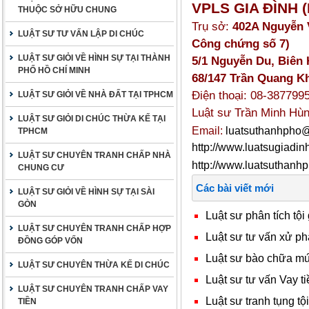
VPLS GIA ĐÌNH (
THUỘC SỞ HỮU CHUNG
Trụ sở:
402A Nguyễn 
LUẬT SƯ TƯ VẤN LẬP DI CHÚC
Công chứng số 7)
LUẬT SƯ GIỎI VỀ HÌNH SỰ TẠI THÀNH
5/1 Nguyễn Du, Biên 
PHỐ HỒ CHÍ MINH
68/147 Trần Quang Kh
Điện thoại: 08-387799
LUẬT SƯ GIỎI VỀ NHÀ ĐẤT TẠI TPHCM
Luật sư Trần Minh Hù
LUẬT SƯ GIỎI DI CHÚC THỪA KẾ TẠI
Email:
luatsuthanhpho
TPHCM
http://www.luatsugiadinh
LUẬT SƯ CHUYÊN TRANH CHẤP NHÀ
http://www.luatsuthanh
CHUNG CƯ
Các bài viết mới
LUẬT SƯ GIỎI VỀ HÌNH SỰ TẠI SÀI
GÒN
Luật sư phân tích tội
LUẬT SƯ CHUYÊN TRANH CHẤP HỢP
Luật sư tư vấn xử ph
ĐỒNG GÓP VỐN
Luật sư bào chữa mức
LUẬT SƯ CHUYÊN THỪA KẾ DI CHÚC
Luật sư tư vấn Vay ti
LUẬT SƯ CHUYÊN TRANH CHẤP VAY
Luật sư tranh tụng tội
TIỀN