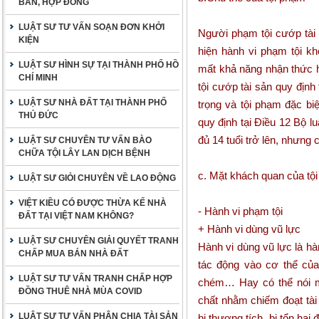
BẢN, HỢP ĐỒNG
LUẬT SƯ TƯ VẤN SOẠN ĐƠN KHỞI
Người phạm tội cướp tài s
KIỆN
hiện hành vi phạm tội 
LUẬT SƯ HÌNH SỰ TẠI THÀNH PHỐ HỒ
mất khả năng nhận thức h
CHÍ MINH
tội cướp tài sản quy định
LUẬT SƯ NHÀ ĐẤT TẠI THÀNH PHỐ
trọng và tội phạm đặc bi
THỦ ĐỨC
quy định tại Điều 12 Bộ lu
đủ 14 tuổi trở lên, nhưng 
LUẬT SƯ CHUYÊN TƯ VẤN BÀO
CHỮA TỘI LÂY LAN DỊCH BỆNH
c. Mặt khách quan của tộ
LUẬT SƯ GIỎI CHUYÊN VỀ LAO ĐỘNG
VIỆT KIỀU CÓ ĐƯỢC THỪA KẾ NHÀ
- Hành vi phạm tội
ĐẤT TẠI VIỆT NAM KHÔNG?
+ Hành vi dùng vũ lực
LUẬT SƯ CHUYÊN GIẢI QUYẾT TRANH
Hành vi dùng vũ lực là hà
CHẤP MUA BÁN NHÀ ĐẤT
tác động vào cơ thể của
LUẬT SƯ TƯ VẤN TRANH CHẤP HỢP
chém… Hay có thể nói m
ĐỒNG THUÊ NHÀ MÙA COVID
chất nhằm chiếm đoạt tài
LUẬT SƯ TƯ VẤN PHÂN CHIA TÀI SẢN
bị thương tích, bị tổn hạ