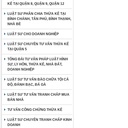
KẾ TẠI QUẬN 8, QUẬN 9, QUẬN 12
LUẬT SƯ PHÂN CHIA THỪA KẾ TẠI
BÌNH CHÁNH, TÂN PHÚ, BÌNH THẠNH,
NHÀ BÈ
LUẬT SƯ CHO DOANH NGHIỆP
LUẬT SƯ CHUYÊN TƯ VẤN THỪA KẾ
TẠI QUẬN 5
TỔNG ĐÀI TƯ VẤN PHÁP LUẬT HÌNH
SỰ, LY HÔN, THỪA KẾ, NHÀ ĐẤT,
DOANH NGHIỆP
LUẬT SƯ TƯ VẤN BÀO CHỮA TỘI CÁ
ĐỘ, ĐÁNH BẠC, ĐÁ GÀ
LUẬT SƯ TƯ VẤN TRANH CHẤP MUA
BÁN NHÀ
TƯ VẤN CÔNG CHỨNG THỪA KẾ
LUẬT SƯ CHUYÊN TRANH CHẤP KINH
DOANH