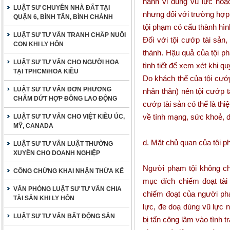
hành vi dùng vũ lực hoặ
LUẬT SƯ CHUYÊN NHÀ ĐẤT TẠI
nhưng đối với trường hợp 
QUẬN 6, BÌNH TÂN, BÌNH CHÁNH
tội phạm có cấu thành hìn
LUẬT SƯ TƯ VẤN TRANH CHẤP NUÔI
Đối với tội cướp tài sản
CON KHI LY HÔN
thành. Hậu quả của tội ph
LUẬT SƯ TƯ VẤN CHO NGƯỜI HOA
tình tiết để xem xét khi qu
TẠI TPHCM/HOA KIỀU
Do khách thể của tội cướp
LUẬT SƯ TƯ VẤN ĐƠN PHƯƠNG
nhân thân) nên tội cướp t
CHẤM DỨT HỢP ĐỒNG LAO ĐỘNG
cướp tài sản có thể là thi
về tính mạng, sức khoẻ, 
LUẬT SƯ TƯ VẤN CHO VIỆT KIỀU ÚC,
MỸ, CANADA
d. Mặt chủ quan của tội 
LUẬT SƯ TƯ VẤN LUẬT THƯỜNG
XUYÊN CHO DOANH NGHIỆP
Người phạm tội không ch
CÔNG CHỨNG KHAI NHẬN THỪA KẾ
mục đích chiếm đoạt tài 
VĂN PHÒNG LUẬT SƯ TƯ VẤN CHIA
chiếm đoạt của người phạ
TÀI SẢN KHI LY HÔN
lực, đe doạ dùng vũ lực 
LUẬT SƯ TƯ VẤN BẤT ĐỘNG SẢN
bị tấn công lâm vào tình 