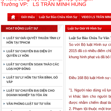
Trưởng VP: LS TRẦN MINH HÙNG
Giới thiệu
Luật Sư Bào Chữa Hình Sự
VIDEO LS TRẦN MI
HOẠT ĐỘNG LUẬT SƯ
Luật Sư Giỏi Về Hình Sự
Luật Sư Bào Chữa Tư Vấn 
LUẬT SƯ GIẢI QUYẾT THUẬN TÌNH LY
HÔN TẠI TPHCM
So với Bộ luật Hình sự c
2015 đã có nhiều điểm ch
LUẬT SƯ CHUYÊN ĐẠI DIỆN ỦY
QUYỀN LY HÔN
khung hình phạt và đã bỏ h
LUẬT SƯ CHUYÊN SOẠN THẢO CÁC
LOẠI HỢP ĐỒNG
Điều 168 Bộ luật Hình sự
LUẬT SƯ LY HÔN TẠI TÂN BÌNH, GÒ
VẤP
"1. Người nào dùng vũ lự
LUẬT SƯ CHUYÊN ĐẠI DIỆN CHO
DOANH NGHIỆP TẠI TÒA ÁN
vi khác làm cho người b
được nhằm chiếm đoạt tài 
VĂN PHÒNG LUẬT SƯ TƯ VẤN
2. Phạm tội thuộc một tro