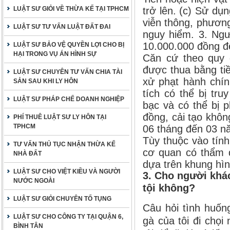
LUẬT SƯ GIỎI VỀ THỪA KẾ TẠI TPHCM
trở lên. (c) Sử d
viễn thông, phương
LUẬT SƯ TƯ VẤN LUẬT ĐẤT ĐAI
nguy hiểm. 3. Ngư
10.000.000 đồng đ
LUẬT SƯ BẢO VỆ QUYỀN LỢI CHO BỊ
HẠI TRONG VỤ ÁN HÌNH SỰ
Căn cứ theo quy đ
được thua bằng tiề
LUẬT SƯ CHUYÊN TƯ VẤN CHIA TÀI
xử phạt hành chín
SẢN SAU KHI LY HÔN
tích có thể bị tr
LUẬT SƯ PHÁP CHẾ DOANH NGHIỆP
bạc và có thể bị p
đồng, cải tạo khô
PHÍ THUÊ LUẬT SƯ LY HÔN TẠI
TPHCM
06 tháng đến 03 n
Tùy thuộc vào tín
TƯ VẤN THỦ TỤC NHẬN THỪA KẾ
cơ quan có thẩm 
NHÀ ĐẤT
dựa trên khung hìn
LUẬT SƯ CHO VIỆT KIỀU VÀ NGƯỜI
3.
Cho người khác
NƯỚC NGOÀI
tội không?
LUẬT SƯ GIỎI CHUYÊN TỐ TỤNG
Câu hỏi tình huốn
LUẬT SƯ CHO CÔNG TY TẠI QUẬN 6,
gà của tôi đi chọi
BÌNH TÂN