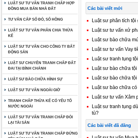
LUẬT SƯ TƯ VẤN TRANH CHẤP HỢP
Các bài viết mới
ĐỒNG MUA BÁN NHÀ ĐẤT
TƯ VẤN CẤP SỔ ĐỎ, SỔ HỒNG
Luật sư phân tích tội
Luật sư tư vấn xử ph
LUẬT SƯ TƯ VẤN PHÂN CHIA THỪA
KẾ
Luật sư bào chữa mức
LUẬT SƯ TƯ VẤN CHO CÔNG TY BẤT
Luật sư tư vấn Vay ti
ĐỘNG SẢN
Luật sư tranh tụng tội
LUẬT SƯ CHUYÊN TRANH CHẤP ĐẤT
Luật sư bào chữa tội
ĐAI TẠI BÌNH CHÁNH
Luật sư bào chữa tội
LUẬT SƯ BÀO CHỮA HÌNH SỰ
Luật sư bào chữa có
LUẬT SƯ TƯ VẤN NGOÀI GIỜ
Luật sư tư vấn Xâm 
TRANH CHẤP THỪA KẾ CÓ YẾU TỐ
Luật sư tranh tụng d
NƯỚC NGOÀI
tù?
LUẬT SƯ TƯ VẤN TRANH CHẤP ĐÒI
LẠI TÀI SẢN
Các bài viết đã đăng
LUẬT SƯ TƯ VẤN TRANH CHẤP ĐỨNG
Luật sư tư vấn Mua bá