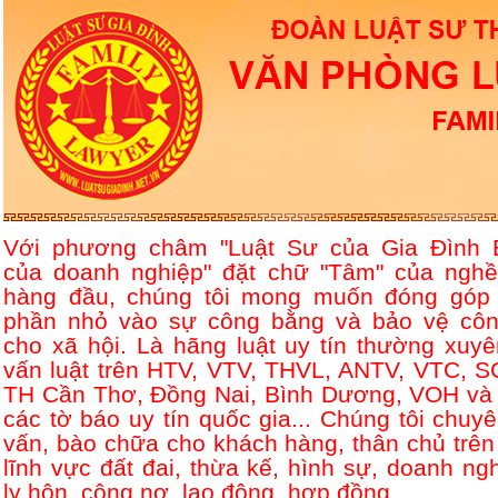
Với phương châm "Luật Sư của Gia Đình 
của doanh nghiệp" đặt chữ "Tâm" của nghề
hàng đầu, chúng tôi mong muốn đóng góp
phần nhỏ vào sự công bằng và bảo vệ côn
cho xã hội. Là hãng luật uy tín thường xuyê
vấn luật trên HTV, VTV, THVL, ANTV, VTC, S
TH Cần Thơ, Đồng Nai, Bình Dương, VOH và 
các tờ báo uy tín quốc gia... Chúng tôi chuyê
vấn, bào chữa cho khách hàng, thân chủ trên
lĩnh vực đất đai, thừa kế, hình sự, doanh ngh
ly hôn, công nợ, lao động, hợp đồng....