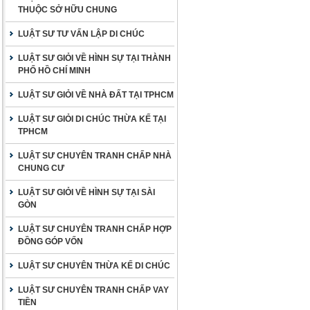
THUỘC SỞ HỮU CHUNG
LUẬT SƯ TƯ VẤN LẬP DI CHÚC
LUẬT SƯ GIỎI VỀ HÌNH SỰ TẠI THÀNH
PHỐ HỒ CHÍ MINH
LUẬT SƯ GIỎI VỀ NHÀ ĐẤT TẠI TPHCM
LUẬT SƯ GIỎI DI CHÚC THỪA KẾ TẠI
TPHCM
LUẬT SƯ CHUYÊN TRANH CHẤP NHÀ
CHUNG CƯ
LUẬT SƯ GIỎI VỀ HÌNH SỰ TẠI SÀI
GÒN
LUẬT SƯ CHUYÊN TRANH CHẤP HỢP
ĐỒNG GÓP VỐN
LUẬT SƯ CHUYÊN THỪA KẾ DI CHÚC
LUẬT SƯ CHUYÊN TRANH CHẤP VAY
TIỀN