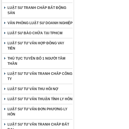
LUẬT SƯ TRANH CHẤP BẤT ĐỘNG
SẢN
VĂN PHÒNG LUẬT SƯ DOANH NGHIỆP
LUẬT SƯ BÀO CHỮA TẠI TPHCM
LUẬT SƯ TƯ VẤN HỢP ĐỒNG VAY
TIỀN
THỦ TỤC TUYÊN BỐ 1 NGƯỜI TÂM
THẦN
LUẬT SƯ TƯ VẤN TRANH CHẤP CÔNG
TY
LUẬT SƯ TƯ VẤN THU HỒI NỢ
LUẬT SƯ TƯ VẤN THUẬN TÌNH LY HÔN
LUẬT SƯ TƯ VẤN ĐƠN PHƯƠNG LY
HÔN
LUẬT SƯ TƯ VẤN TRANH CHẤP ĐẤT