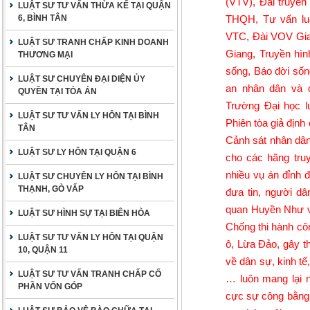
(VTV), Đài truyề
LUẬT SƯ TƯ VẤN THỪA KẾ TẠI QUẬN
6, BÌNH TÂN
THQH, Tư vấn luật
VTC, Đài VOV Giao
LUẬT SƯ TRANH CHẤP KINH DOANH
Giang, Truyền hìn
THƯƠNG MẠI
sống, Báo đời sốn
LUẬT SƯ CHUYÊN ĐẠI DIỆN ỦY
an nhân dân và c
QUYỀN TẠI TÒA ÁN
Trường Đại học l
LUẬT SƯ TƯ VẤN LY HÔN TẠI BÌNH
Phiên tòa giả địn
TÂN
Cảnh sát nhân dân,
LUẬT SƯ LY HÔN TẠI QUẬN 6
cho các hãng tru
nhiều vụ án đỉnh 
LUẬT SƯ CHUYÊN LY HÔN TẠI BÌNH
THẠNH, GÒ VẤP
đưa tin, người d
quan Huyền Như và
LUẬT SƯ HÌNH SỰ TẠI BIÊN HÒA
Chống thi hành cô
LUẬT SƯ TƯ VẤN LY HÔN TẠI QUẬN
ô, Lừa Đảo, gây th
10, QUẬN 11
về dân sự, kinh tế
LUẬT SƯ TƯ VẤN TRANH CHẤP CỐ
… luôn mang lại 
PHẦN VỐN GÓP
cực sự công bằng, 