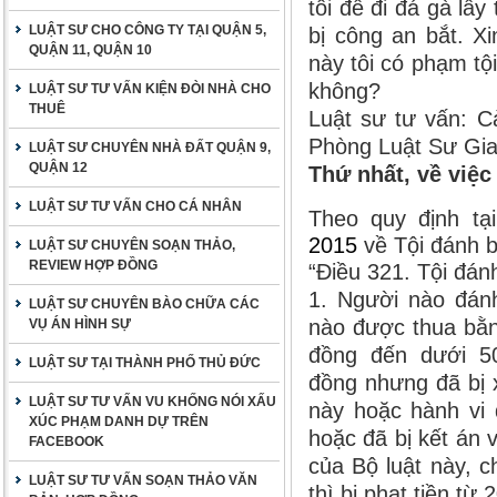
tôi để đi đá gà lấ
LUẬT SƯ CHO CÔNG TY TẠI QUẬN 5,
bị công an bắt. Xi
QUẬN 11, QUẬN 10
này tôi có phạm tội
không?
LUẬT SƯ TƯ VẤN KIỆN ĐÒI NHÀ CHO
THUÊ
Luật sư tư vấn:
C
Phòng Luật Sư Gia 
LUẬT SƯ CHUYÊN NHÀ ĐẤT QUẬN 9,
QUẬN 12
Thứ nhất, về việc
LUẬT SƯ TƯ VẤN CHO CÁ NHÂN
Theo quy định t
2015
về Tội đánh b
LUẬT SƯ CHUYÊN SOẠN THẢO,
REVIEW HỢP ĐỒNG
“Điều 321. Tội đán
1. Người nào đánh
LUẬT SƯ CHUYÊN BÀO CHỮA CÁC
nào được thua bằng
VỤ ÁN HÌNH SỰ
đồng đến dưới 50
LUẬT SƯ TẠI THÀNH PHỐ THỦ ĐỨC
đồng nhưng đã bị 
LUẬT SƯ TƯ VẤN VU KHỐNG NÓI XẤU
này hoặc hành vi 
XÚC PHẠM DANH DỰ TRÊN
hoặc đã bị kết án v
FACEBOOK
của Bộ luật này, 
LUẬT SƯ TƯ VẤN SOẠN THẢO VĂN
thì bị phạt tiền t