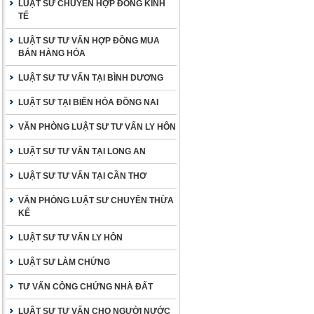
LUẬT SƯ CHUYÊN HỢP ĐỒNG KINH
TẾ
LUẬT SƯ TƯ VẤN HỢP ĐỒNG MUA
BÁN HÀNG HÓA
LUẬT SƯ TƯ VẤN TẠI BÌNH DƯƠNG
LUẬT SƯ TẠI BIÊN HÒA ĐỒNG NAI
VĂN PHÒNG LUẬT SƯ TƯ VẤN LY HÔN
LUẬT SƯ TƯ VẤN TẠI LONG AN
LUẬT SƯ TƯ VẤN TẠI CẦN THƠ
VĂN PHÒNG LUẬT SƯ CHUYÊN THỪA
KẾ
LUẬT SƯ TƯ VẤN LY HÔN
LUẬT SƯ LÀM CHỨNG
TƯ VẤN CÔNG CHỨNG NHÀ ĐẤT
LUẬT SƯ TƯ VẤN CHO NGƯỜI NƯỚC