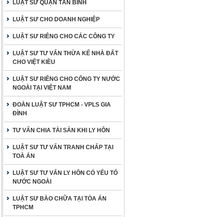
LUẬT SƯ QUẬN TÂN BÌNH
LUẬT SƯ CHO DOANH NGHIỆP
LUẬT SƯ RIÊNG CHO CÁC CÔNG TY
LUẬT SƯ TƯ VẤN THỪA KẾ NHÀ ĐẤT
CHO VIỆT KIỀU
LUẬT SƯ RIÊNG CHO CÔNG TY NƯỚC
NGOÀI TẠI VIỆT NAM
ĐOÀN LUẬT SƯ TPHCM - VPLS GIA
ĐÌNH
TƯ VẤN CHIA TÀI SẢN KHI LY HÔN
LUẬT SƯ TƯ VẤN TRANH CHẤP TẠI
TOÀ ÁN
LUẬT SƯ TƯ VẤN LY HÔN CÓ YẾU TỐ
NƯỚC NGOÀI
LUẬT SƯ BÀO CHỮA TẠI TÒA ÁN
TPHCM