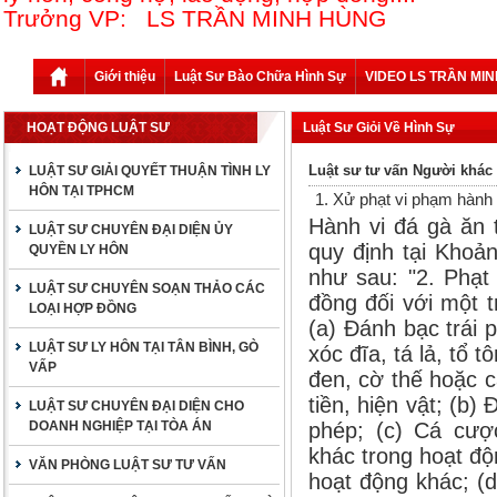
Trưởng VP: LS TRẦN MINH HÙNG
Giới thiệu
Luật Sư Bào Chữa Hình Sự
VIDEO LS TRẦN MI
HOẠT ĐỘNG LUẬT SƯ
Luật Sư Giỏi Về Hình Sự
Luật sư tư vấn Người khác
LUẬT SƯ GIẢI QUYẾT THUẬN TÌNH LY
HÔN TẠI TPHCM
1. Xử phạt vi phạm hành 
Hành vi đá gà ăn 
LUẬT SƯ CHUYÊN ĐẠI DIỆN ỦY
quy định tại Khoả
QUYỀN LY HÔN
như sau: "2. Phạt
LUẬT SƯ CHUYÊN SOẠN THẢO CÁC
đồng đối với một 
LOẠI HỢP ĐỒNG
(a) Đánh bạc trái
LUẬT SƯ LY HÔN TẠI TÂN BÌNH, GÒ
xóc đĩa, tá lả, tổ 
VẤP
đen, cờ thế hoặc 
tiền, hiện vật; (b)
LUẬT SƯ CHUYÊN ĐẠI DIỆN CHO
DOANH NGHIỆP TẠI TÒA ÁN
phép; (c) Cá cượ
khác trong hoạt độn
VĂN PHÒNG LUẬT SƯ TƯ VẤN
hoạt động khác; (