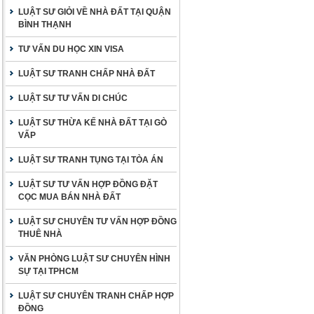
LUẬT SƯ GIỎI VỀ NHÀ ĐẤT TẠI QUẬN
BÌNH THẠNH
TƯ VẤN DU HỌC XIN VISA
LUẬT SƯ TRANH CHẤP NHÀ ĐẤT
LUẬT SƯ TƯ VẤN DI CHÚC
LUẬT SƯ THỪA KẾ NHÀ ĐẤT TẠI GÒ
VẤP
LUẬT SƯ TRANH TỤNG TẠI TÒA ÁN
LUẬT SƯ TƯ VẤN HỢP ĐỒNG ĐẶT
CỌC MUA BÁN NHÀ ĐẤT
LUẬT SƯ CHUYÊN TƯ VẤN HỢP ĐỒNG
THUÊ NHÀ
VĂN PHÒNG LUẬT SƯ CHUYÊN HÌNH
SỰ TẠI TPHCM
LUẬT SƯ CHUYÊN TRANH CHẤP HỢP
ĐỒNG