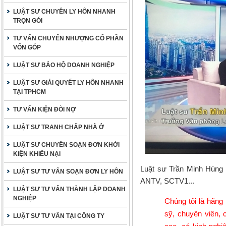
LUẬT SƯ CHUYÊN LY HÔN NHANH
TRỌN GÓI
TƯ VẤN CHUYỂN NHƯỢNG CỔ PHẦN
VỐN GÓP
LUẬT SƯ BẢO HỘ DOANH NGHIỆP
LUẬT SƯ GIẢI QUYẾT LY HÔN NHANH
TẠI TPHCM
TƯ VẤN KIỆN ĐÒI NỢ
LUẬT SƯ TRANH CHẤP NHÀ Ở
LUẬT SƯ CHUYÊN SOẠN ĐƠN KHỞI
KIỆN KHIẾU NẠI
Luật sư Trần Minh Hùng 
LUẬT SƯ TƯ VẤN SOẠN ĐƠN LY HÔN
ANTV, SCTV1...
LUẬT SƯ TƯ VẤN THÀNH LẬP DOANH
NGHIỆP
Chúng tôi là hãng l
sỹ, chuyên viên, 
LUẬT SƯ TƯ VẤN TẠI CÔNG TY