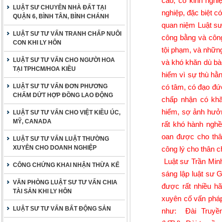
cao, có kinh nghi
LUẬT SƯ CHUYÊN NHÀ ĐẤT TẠI
nghiệp, đặc biệt c
QUẬN 6, BÌNH TÂN, BÌNH CHÁNH
quan niệm Luật sư 
LUẬT SƯ TƯ VẤN TRANH CHẤP NUÔI
công bằng và công
CON KHI LY HÔN
tội phạm, và những
LUẬT SƯ TƯ VẤN CHO NGƯỜI HOA
và khó khăn dù bào
TẠI TPHCM/HOA KIỀU
hiểm vì sự thù hằn
LUẬT SƯ TƯ VẤN ĐƠN PHƯƠNG
có tâm, có đạo đứ
CHẤM DỨT HỢP ĐỒNG LAO ĐỘNG
chấp nhận có khă
hiểm, sợ ảnh hưởn
LUẬT SƯ TƯ VẤN CHO VIỆT KIỀU ÚC,
MỸ, CANADA
rất khó hành nghề 
oan được cho thâ
LUẬT SƯ TƯ VẤN LUẬT THƯỜNG
XUYÊN CHO DOANH NGHIỆP
công lý cho thân 
Luật sư Trần Min
CÔNG CHỨNG KHAI NHẬN THỪA KẾ
sáng lập luật sư 
VĂN PHÒNG LUẬT SƯ TƯ VẤN CHIA
được rất nhiều hã
TÀI SẢN KHI LY HÔN
xuyên cố vấn pháp 
LUẬT SƯ TƯ VẤN BẤT ĐỘNG SẢN
như: Đài Truyề