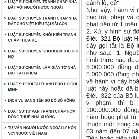
đánh lô, đề".
LUẬT SƯ CHUYÊN TRANH CHẤP NHÀ
ĐẤT VỚI NGƯỜI NƯỚC NGOÀI
Như vậy, hành vi 
bạc trái phép và 
LUẬT SƯ CHUYÊN TRANH CHẤP NHÀ
phạt tiền từ 1 triệu
ĐẤT CHO VIỆT KIỀU TẠI SÀI GÒN
2. Xử lý hình sự đố
LUẬT SƯ CHUYÊN KHỞI KIỆN TRANH
Đ
iều 321 Bộ luật 
CHẤP THỪA KẾ
đây gọi tắt là Bộ 
LUẬT SƯ CHUYÊN KHỞI KIỆN THU HỒI
như sau: "1. Ngườ
NỢ
hình thức nào được
5.000.000 đồng đ
LUẬT SƯ CHUYÊN LÀM GIẤY TỜ NHÀ
5.000.000 đồng nh
ĐẤT TẠI TPHCM
về hành vi này hoặ
LUẬT SƯ GIỎI TẠI THÀNH PHỐ HỒ CHÍ
luật này hoặc đã bị
MINH
Điều 322 của Bộ l
DỊCH VỤ SANG TÊN SỔ ĐỎ SỔ HỒNG
vi phạm, thì bị
100.000.000 đồng,
LUẬT SƯ TƯ VẤN TRANH CHẤP HỢP
năm hoặc phạt tù 
ĐỒNG THUÊ NHÀ XƯỞNG
thuộc một trong cá
TƯ VẤN NGƯỜI NƯỚC NGOÀI LY HÔN
03 năm đến 07 năm
VỚI NGƯỜI VIỆT NAM
Tiền hoặc hiện vật