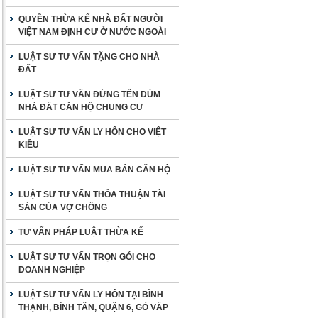
QUYỀN THỪA KẾ NHÀ ĐẤT NGƯỜI
VIỆT NAM ĐỊNH CƯ Ở NƯỚC NGOÀI
LUẬT SƯ TƯ VẤN TẶNG CHO NHÀ
ĐẤT
LUẬT SƯ TƯ VẤN ĐỨNG TÊN DÙM
NHÀ ĐẤT CĂN HỘ CHUNG CƯ
LUẬT SƯ TƯ VẤN LY HÔN CHO VIỆT
KIỀU
LUẬT SƯ TƯ VẤN MUA BÁN CĂN HỘ
LUẬT SƯ TƯ VẤN THỎA THUẬN TÀI
SẢN CỦA VỢ CHỒNG
TƯ VẤN PHÁP LUẬT THỪA KẾ
LUẬT SƯ TƯ VẤN TRỌN GÓI CHO
DOANH NGHIỆP
LUẬT SƯ TƯ VẤN LY HÔN TẠI BÌNH
THẠNH, BÌNH TÂN, QUẬN 6, GÒ VẤP