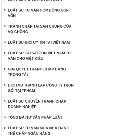
LUẬT SƯ TƯ VẤN HỢP ĐỒNG GÓP
VỐN
TRANH CHẤP TÀI SẢN CHUNG CỦA
VỢ CHỒNG
LUẬT SƯ GIỎI UY TÍN TẠI VIỆT NAM
LUẬT SƯ TẠI SÀI GÒN VIỆT NAM TƯ
VẤN CHO VIỆT KIỀU
GIẢI QUYẾT TRANH CHẤP BẰNG
TRỌNG TÀI
DỊCH VỤ THÀNH LẬP CÔNG TY TRỌN
GÓI TẠI TPHCM
LUẬT SƯ CHUYÊN TRANH CHẤP
DOANH NGHIỆP
TỔNG ĐÀI TƯ VẤN PHÁP LUẬT
LUẬT SƯ TƯ VẤN MUA NHÀ ĐANG
THẾ CHẤP NGÂN HÀNG