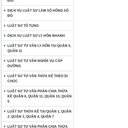
ĐAI
DỊCH VỤ LUẬT SƯ LÀM SỔ HỒNG SỔ
ĐỎ
LUẬT SƯ TỐ TỤNG
DỊCH VỤ LUẬT SƯ LY HÔN NHANH
LUẬT SƯ TƯ VẤN LY HÔN TẠI QUẬN 5,
QUẬN 11
LUẬT SƯ TƯ VẤN NGHĨA VỤ CẤP
DƯỠNG
LUẬT SƯ TƯ VẤN THỪA KẾ THEO DI
CHÚC
LUẬT SƯ TƯ VẤN PHÂN CHIA THỪA
KẾ QUẬN 6, QUẬN 11, QUẬN 10, QUẬN
5
LUẬT SƯ THỪA KẾ TẠI QUẬN 1, QUẬN
2, QUẬN 3, QUẬN 4, QUẬN 7
LUẬT SƯ TƯ VẤN PHÂN CHIA THỪA