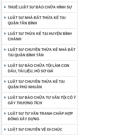
THUÊ LUẬT SƯ BÀO CHỮA HÌNH SỰ
LUẬT SƯ NHÀ ĐẤT THỪA KẾ TẠI
QUẬN TÂN BÌNH
LUẬT SƯ THỪA KẾ TẠI HUYỆN BÌNH
CHÁNH
LUẬT SƯ CHUYÊN THỪA KẾ NHÀ ĐẤT
TẠI QUẬN BÌNH TÂN
LUẬT SƯ BÀO CHỮA TỘI LÀM CON
DẤU, TÀI LIỆU, HỒ SƠ GIẢ
LUẬT SƯ CHUYÊN THỪA KẾ TẠI
QUẬN PHÚ NHUẬN
LUẬT SƯ BÀO CHỮA TƯ VẤN TỘI CỐ Ý
GÂY THƯƠNG TÍCH
LUẬT SƯ TƯ VẤN TRANH CHẤP HỢP
ĐỒNG XÂY DỰNG
LUẬT SƯ CHUYÊN VỀ DI CHÚC