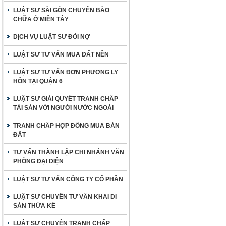
LUẬT SƯ SÀI GÒN CHUYÊN BÀO
CHỮA Ở MIỀN TÂY
DỊCH VỤ LUẬT SƯ ĐÒI NỢ
LUẬT SƯ TƯ VẤN MUA ĐẤT NỀN
LUẬT SƯ TƯ VẤN ĐƠN PHƯƠNG LY
HÔN TẠI QUẬN 6
LUẬT SƯ GIẢI QUYẾT TRANH CHẤP
TÀI SẢN VỚI NGƯỜI NƯỚC NGOÀI
TRANH CHẤP HỢP ĐỒNG MUA BÁN
ĐẤT
TƯ VẤN THÀNH LẬP CHI NHÁNH VĂN
PHÒNG ĐẠI DIỆN
LUẬT SƯ TƯ VẤN CÔNG TY CỔ PHẦN
LUẬT SƯ CHUYÊN TƯ VẤN KHAI DI
SẢN THỪA KẾ
LUẬT SƯ CHUYÊN TRANH CHẤP