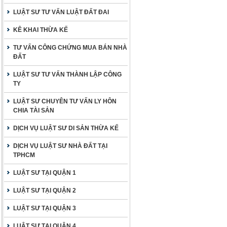
LUẬT SƯ TƯ VẤN LUẬT ĐẤT ĐAI
KÊ KHAI THỪA KẾ
TƯ VẤN CÔNG CHỨNG MUA BÁN NHÀ
ĐẤT
LUẬT SƯ TƯ VẤN THÀNH LẬP CÔNG
TY
LUẬT SƯ CHUYÊN TƯ VẤN LY HÔN
CHIA TÀI SẢN
DỊCH VỤ LUẬT SƯ DI SẢN THỪA KẾ
DỊCH VỤ LUẬT SƯ NHÀ ĐẤT TẠI
TPHCM
LUẬT SƯ TẠI QUẬN 1
LUẬT SƯ TẠI QUẬN 2
LUẬT SƯ TẠI QUẬN 3
LUẬT SƯ TẠI QUẬN 4