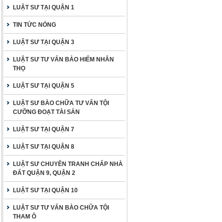
LUẬT SƯ TẠI QUẬN 1
TIN TỨC NÓNG
LUẬT SƯ TẠI QUẬN 3
LUẬT SƯ TƯ VẤN BẢO HIỂM NHÂN
THỌ
LUẬT SƯ TẠI QUẬN 5
LUẬT SƯ BÀO CHỮA TƯ VẤN TỘI
CƯỠNG ĐOẠT TÀI SẢN
LUẬT SƯ TẠI QUẬN 7
LUẬT SƯ TẠI QUẬN 8
LUẬT SƯ CHUYÊN TRANH CHẤP NHÀ
ĐẤT QUẬN 9, QUẬN 2
LUẬT SƯ TẠI QUẬN 10
LUẬT SƯ TƯ VẤN BÀO CHỮA TỘI
THAM Ô