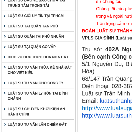
LUẬT SƯ BẢO VỆ BÀO CHỮA TẠI
sư chúng tôi.
TRUNG TÂM TRỌNG TÀI
Chúng tôi cùng tư
trong và ngoài nướ
LUẬT SƯ GIỎI UY TÍN TẠI TPHCM
Trân trọng cảm ơn
LUẬT SƯ TẠI QUẬN TÂN PHÚ
ĐOÀN LUẬT SƯ THÀNH
LUẬT SƯ QUẬN TẠI PHÚ NHUẬN
VPLS GIA ĐÌNH (Luật s
LUẬT SƯ TẠI QUẬN GÒ VẤP
Trụ sở:
402A Ngu
(Bên cạnh Công c
DỊCH VỤ HỢP THỨC HÓA NHÀ ĐẤT
5/1 Nguyễn Du, Bi
LUẬT SƯ TƯ VẤN THỪA KẾ NHÀ ĐẤT
Hòa)
CHO VIỆT KIỀU
68/147 Trần Quang
LUẬT SƯ TƯ VẤN CHO CÔNG TY
Điện thoại: 028-3
Luật sư Trần Minh
LUẬT SƯ TƯ VẤN LY HÔN TẠI BÌNH
CHÁNH
Email:
luatsuthan
http://www.luatsugi
LUẬT SƯ CHUYÊN KHỞI KIỆN ÁN
HÀNH CHÍNH
http://www.luatsu
LUẬT SƯ TƯ VẤN LẤN CHIẾM ĐẤT