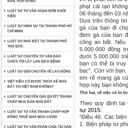
BẢN, HỢP ĐỒNG
phạt cải tạo khôn
LUẬT SƯ TƯ VẤN SOẠN ĐƠN KHỞI
06 tháng đến 03 n
KIỆN
Dựa trên thông ti
LUẬT SƯ HÌNH SỰ TẠI THÀNH PHỐ HỒ
gà của bạn đi chọ
CHÍ MINH
đem gà của bạn để 
công an bắt. Nếu 
LUẬT SƯ NHÀ ĐẤT TẠI THÀNH PHỐ
THỦ ĐỨC
5.000.000 đồng tr
dưới 5.000.000 tri
LUẬT SƯ CHUYÊN TƯ VẤN BÀO
CHỮA TỘI LÂY LAN DỊCH BỆNH
bạn có thể bị tru
bạc”. Còn với bạn,
LUẬT SƯ GIỎI CHUYÊN VỀ LAO ĐỘNG
em rể mang gà của
VIỆT KIỀU CÓ ĐƯỢC THỪA KẾ NHÀ
hợp này bạn không
ĐẤT TẠI VIỆT NAM KHÔNG?
Thứ hai, về việc có bị tị
LUẬT SƯ CHUYÊN GIẢI QUYẾT TRANH
CHẤP MUA BÁN NHÀ ĐẤT
Theo quy định tạ
sự 2015:
LUẬT SƯ TƯ VẤN TRANH CHẤP HỢP
“Điều 46. Các biện
ĐỒNG THUÊ NHÀ MÙA COVID
1. Biện pháp tư ph
LUẬT SƯ TƯ VẤN PHÂN CHIA TÀI SẢN