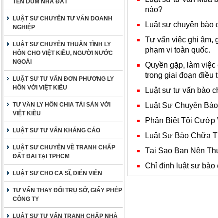
TÊN DÙM NHÀ ĐẤT
nào?
LUẬT SƯ CHUYÊN TƯ VẤN DOANH
Luật sư chuyên bào c
NGHIỆP
Tư vấn việc ghi âm, g
LUẬT SƯ CHUYÊN THUẬN TÌNH LY
phạm vi toàn quốc.
HÔN CHO VIỆT KIỀU, NGƯỜI NƯỚC
NGOÀI
Quyền gặp, làm việc 
trong giai đoạn điều t
LUẬT SƯ TƯ VẤN ĐƠN PHƯƠNG LY
HÔN VỚI VIỆT KIỀU
Luật sư tư vấn bào c
Luật Sư Chuyên Bào
TƯ VẤN LY HÔN CHIA TÀI SẢN VỚI
VIỆT KIỀU
Phân Biệt Tội Cướp
LUẬT SƯ TƯ VẤN KHÁNG CÁO
Luật Sư Bào Chữa T
LUẬT SƯ CHUYÊN VỀ TRANH CHẤP
Tại Sao Bạn Nên Th
ĐẤT ĐAI TẠI TPHCM
Chỉ định luật sư bào
LUẬT SƯ CHO CA SĨ, DIỄN VIÊN
TƯ VẤN THAY ĐỔI TRỤ SỞ, GIẤY PHÉP
CÔNG TY
LUẬT SƯ TƯ VẤN TRANH CHẤP NHÀ