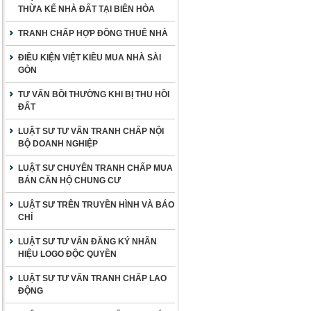
THỪA KẾ NHÀ ĐẤT TẠI BIÊN HÒA
TRANH CHẤP HỢP ĐỒNG THUÊ NHÀ
ĐIỀU KIỆN VIỆT KIỀU MUA NHÀ SÀI
GÒN
TƯ VẤN BỒI THƯỜNG KHI BỊ THU HỒI
ĐẤT
LUẬT SƯ TƯ VẤN TRANH CHẤP NỘI
BỘ DOANH NGHIỆP
LUẬT SƯ CHUYÊN TRANH CHẤP MUA
BÁN CĂN HỘ CHUNG CƯ
LUẬT SƯ TRÊN TRUYỀN HÌNH VÀ BÁO
CHÍ
LUẬT SƯ TƯ VẤN ĐĂNG KÝ NHÃN
HIỆU LOGO ĐỘC QUYỀN
LUẬT SƯ TƯ VẤN TRANH CHẤP LAO
ĐỘNG