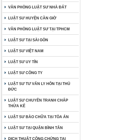
VĂN PHÒNG LUẬT SƯ NHÀ ĐẤT
LUẬT SƯ HUYỆN CẦN GIỜ
VĂN PHÒNG LUẬT SƯ TẠI TPHCM
LUẬT SƯ TẠI SÀI GÒN
LUẬT SƯ VIỆT NAM
LUẬT SƯ UY TÍN
LUẬT SƯ CÔNG TY
LUẬT SƯ TƯ VẤN LY HÔN TẠI THỦ
ĐỨC
LUẬT SƯ CHUYÊN TRANH CHẤP
THỪA KẾ
LUẬT SƯ BÀO CHỮA TẠI TÒA ÁN
LUẬT SƯ TẠI QUẬN BÌNH TÂN
DỊCH THUẬT CÔNG CHỨNG TẠI