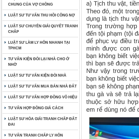
a) Tịch thu vật, tiề
CHUNG CỦA VỢ CHỒNG
Theo đó, một tron
LUẬT SƯ TƯ VẤN THU HỒI CÔNG NỢ
dụng là tịch thu vậ
Trong trường hợp n
LUẬT SƯ CHUYÊN GIẢI QUYẾT TRANH
CHẤP
đến tội phạm (tội 
để phục vụ điều t
LUẬT SƯ LÀM LY HÔN NHANH TẠI
minh được con gà
TPHCM
bạn không biết vi
TƯ VẤN KIỆN ĐÒI LẠI NHÀ CHO Ở
thì bạn sẽ được trả
NHỜ
Như vậy trong trư
LUẬT SƯ TƯ VẤN KIỆN ĐÒI NHÀ
bạn không biết việ
bạn sẽ không phạm 
LUẬT SƯ TƯ VẤN MUA BÁN NHÀ ĐẤT
thu gà và sẽ trả 
LUẬT SƯ TƯ VẤN HỢP ĐỒNG VÔ HIỆU
thuộc sở hữu hợp 
TƯ VẤN HỢP ĐỒNG GIẢ CÁCH
em rể dùng nó để 
LUẬT SƯ HÒA GIẢI TRANH CHẤP ĐẤT
ĐAI
TƯ VẤN TRANH CHẤP LY HÔN