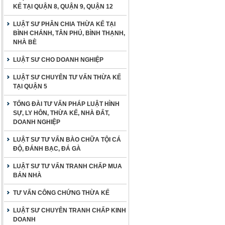
KẾ TẠI QUẬN 8, QUẬN 9, QUẬN 12
LUẬT SƯ PHÂN CHIA THỪA KẾ TẠI
BÌNH CHÁNH, TÂN PHÚ, BÌNH THẠNH,
NHÀ BÈ
LUẬT SƯ CHO DOANH NGHIỆP
LUẬT SƯ CHUYÊN TƯ VẤN THỪA KẾ
TẠI QUẬN 5
TỔNG ĐÀI TƯ VẤN PHÁP LUẬT HÌNH
SỰ, LY HÔN, THỪA KẾ, NHÀ ĐẤT,
DOANH NGHIỆP
LUẬT SƯ TƯ VẤN BÀO CHỮA TỘI CÁ
ĐỘ, ĐÁNH BẠC, ĐÁ GÀ
LUẬT SƯ TƯ VẤN TRANH CHẤP MUA
BÁN NHÀ
TƯ VẤN CÔNG CHỨNG THỪA KẾ
LUẬT SƯ CHUYÊN TRANH CHẤP KINH
DOANH