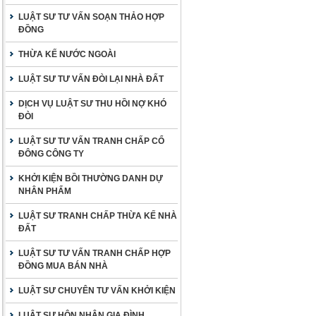
LUẬT SƯ TƯ VẤN SOẠN THẢO HỢP
ĐỒNG
THỪA KẾ NƯỚC NGOÀI
LUẬT SƯ TƯ VẤN ĐÒI LẠI NHÀ ĐẤT
DỊCH VỤ LUẬT SƯ THU HỒI NỢ KHÓ
ĐÒI
LUẬT SƯ TƯ VẤN TRANH CHẤP CỔ
ĐÔNG CÔNG TY
KHỞI KIỆN BỒI THƯỜNG DANH DỰ
NHÂN PHẨM
LUẬT SƯ TRANH CHẤP THỪA KẾ NHÀ
ĐẤT
LUẬT SƯ TƯ VẤN TRANH CHẤP HỢP
ĐỒNG MUA BÁN NHÀ
LUẬT SƯ CHUYÊN TƯ VẤN KHỞI KIỆN
LUẬT SƯ HÔN NHÂN GIA ĐÌNH