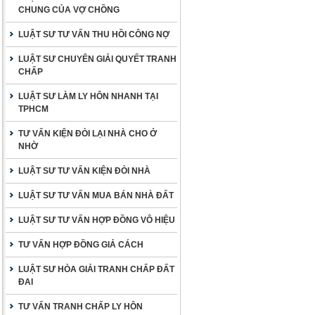
CHUNG CỦA VỢ CHỒNG
LUẬT SƯ TƯ VẤN THU HỒI CÔNG NỢ
LUẬT SƯ CHUYÊN GIẢI QUYẾT TRANH
CHẤP
LUẬT SƯ LÀM LY HÔN NHANH TẠI
TPHCM
TƯ VẤN KIỆN ĐÒI LẠI NHÀ CHO Ở
NHỜ
LUẬT SƯ TƯ VẤN KIỆN ĐÒI NHÀ
LUẬT SƯ TƯ VẤN MUA BÁN NHÀ ĐẤT
LUẬT SƯ TƯ VẤN HỢP ĐỒNG VÔ HIỆU
TƯ VẤN HỢP ĐỒNG GIẢ CÁCH
LUẬT SƯ HÒA GIẢI TRANH CHẤP ĐẤT
ĐAI
TƯ VẤN TRANH CHẤP LY HÔN