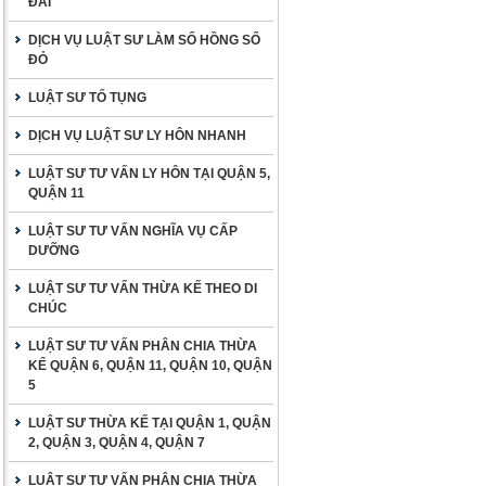
ĐAI
DỊCH VỤ LUẬT SƯ LÀM SỔ HỒNG SỔ
ĐỎ
LUẬT SƯ TỐ TỤNG
DỊCH VỤ LUẬT SƯ LY HÔN NHANH
LUẬT SƯ TƯ VẤN LY HÔN TẠI QUẬN 5,
QUẬN 11
LUẬT SƯ TƯ VẤN NGHĨA VỤ CẤP
DƯỠNG
LUẬT SƯ TƯ VẤN THỪA KẾ THEO DI
CHÚC
LUẬT SƯ TƯ VẤN PHÂN CHIA THỪA
KẾ QUẬN 6, QUẬN 11, QUẬN 10, QUẬN
5
LUẬT SƯ THỪA KẾ TẠI QUẬN 1, QUẬN
2, QUẬN 3, QUẬN 4, QUẬN 7
LUẬT SƯ TƯ VẤN PHÂN CHIA THỪA