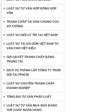
LUẬT SƯ TƯ VẤN HỢP ĐỒNG GÓP
VỐN
TRANH CHẤP TÀI SẢN CHUNG CỦA
VỢ CHỒNG
LUẬT SƯ GIỎI UY TÍN TẠI VIỆT NAM
LUẬT SƯ TẠI SÀI GÒN VIỆT NAM TƯ
VẤN CHO VIỆT KIỀU
GIẢI QUYẾT TRANH CHẤP BẰNG
TRỌNG TÀI
DỊCH VỤ THÀNH LẬP CÔNG TY TRỌN
GÓI TẠI TPHCM
LUẬT SƯ CHUYÊN TRANH CHẤP
DOANH NGHIỆP
TỔNG ĐÀI TƯ VẤN PHÁP LUẬT
LUẬT SƯ TƯ VẤN MUA NHÀ ĐANG
THẾ CHẤP NGÂN HÀNG