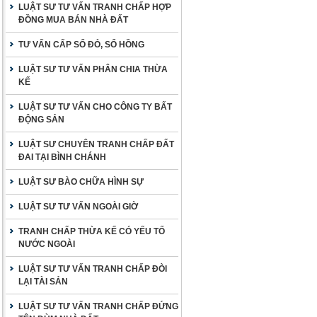
LUẬT SƯ TƯ VẤN TRANH CHẤP HỢP
ĐỒNG MUA BÁN NHÀ ĐẤT
TƯ VẤN CẤP SỔ ĐỎ, SỔ HỒNG
LUẬT SƯ TƯ VẤN PHÂN CHIA THỪA
KẾ
LUẬT SƯ TƯ VẤN CHO CÔNG TY BẤT
ĐỘNG SẢN
LUẬT SƯ CHUYÊN TRANH CHẤP ĐẤT
ĐAI TẠI BÌNH CHÁNH
LUẬT SƯ BÀO CHỮA HÌNH SỰ
LUẬT SƯ TƯ VẤN NGOÀI GIỜ
TRANH CHẤP THỪA KẾ CÓ YẾU TỐ
NƯỚC NGOÀI
LUẬT SƯ TƯ VẤN TRANH CHẤP ĐÒI
LẠI TÀI SẢN
LUẬT SƯ TƯ VẤN TRANH CHẤP ĐỨNG