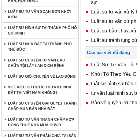
BẢN, HỢP ĐỒNG
sự
Luật sư tư vấn xử lý
LUẬT SƯ TƯ VẤN SOẠN ĐƠN KHỞI
KIỆN
Luật sư tư vấn xử phạ
LUẬT SƯ HÌNH SỰ TẠI THÀNH PHỐ HỒ
Luật sư bào chữa xử p
CHÍ MINH
Luật sư tranh tụng xử
LUẬT SƯ NHÀ ĐẤT TẠI THÀNH PHỐ
THỦ ĐỨC
Các bài viết đã đăng
LUẬT SƯ CHUYÊN TƯ VẤN BÀO
Luật Sư Tư Vấn Tội
CHỮA TỘI LÂY LAN DỊCH BỆNH
Khởi Tố Theo Yêu C
LUẬT SƯ GIỎI CHUYÊN VỀ LAO ĐỘNG
luật sư hình sự bào c
VIỆT KIỀU CÓ ĐƯỢC THỪA KẾ NHÀ
tư vấn luật hình sự, 
ĐẤT TẠI VIỆT NAM KHÔNG?
Bảo vệ quyền lợi cho
LUẬT SƯ CHUYÊN GIẢI QUYẾT TRANH
CHẤP MUA BÁN NHÀ ĐẤT
LUẬT SƯ TƯ VẤN TRANH CHẤP HỢP
ĐỒNG THUÊ NHÀ MÙA COVID
LUẬT SƯ TƯ VẤN PHÂN CHIA TÀI SẢN