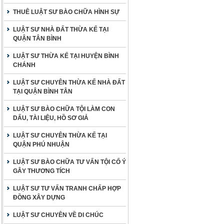
THUÊ LUẬT SƯ BÀO CHỮA HÌNH SỰ
LUẬT SƯ NHÀ ĐẤT THỪA KẾ TẠI
QUẬN TÂN BÌNH
LUẬT SƯ THỪA KẾ TẠI HUYỆN BÌNH
CHÁNH
LUẬT SƯ CHUYÊN THỪA KẾ NHÀ ĐẤT
TẠI QUẬN BÌNH TÂN
LUẬT SƯ BÀO CHỮA TỘI LÀM CON
DẤU, TÀI LIỆU, HỒ SƠ GIẢ
LUẬT SƯ CHUYÊN THỪA KẾ TẠI
QUẬN PHÚ NHUẬN
LUẬT SƯ BÀO CHỮA TƯ VẤN TỘI CỐ Ý
GÂY THƯƠNG TÍCH
LUẬT SƯ TƯ VẤN TRANH CHẤP HỢP
ĐỒNG XÂY DỰNG
LUẬT SƯ CHUYÊN VỀ DI CHÚC