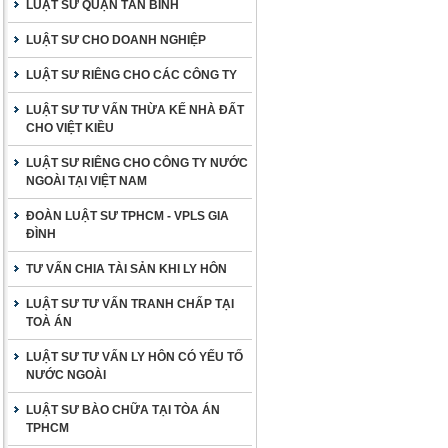
LUẬT SƯ QUẬN TÂN BÌNH
LUẬT SƯ CHO DOANH NGHIỆP
LUẬT SƯ RIÊNG CHO CÁC CÔNG TY
LUẬT SƯ TƯ VẤN THỪA KẾ NHÀ ĐẤT
CHO VIỆT KIỀU
LUẬT SƯ RIÊNG CHO CÔNG TY NƯỚC
NGOÀI TẠI VIỆT NAM
ĐOÀN LUẬT SƯ TPHCM - VPLS GIA
ĐÌNH
TƯ VẤN CHIA TÀI SẢN KHI LY HÔN
LUẬT SƯ TƯ VẤN TRANH CHẤP TẠI
TOÀ ÁN
LUẬT SƯ TƯ VẤN LY HÔN CÓ YẾU TỐ
NƯỚC NGOÀI
LUẬT SƯ BÀO CHỮA TẠI TÒA ÁN
TPHCM