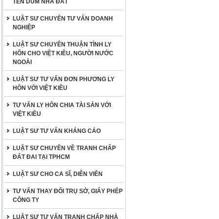
TÊN DÙM NHÀ ĐẤT
LUẬT SƯ CHUYÊN TƯ VẤN DOANH
NGHIỆP
LUẬT SƯ CHUYÊN THUẬN TÌNH LY
HÔN CHO VIỆT KIỀU, NGƯỜI NƯỚC
NGOÀI
LUẬT SƯ TƯ VẤN ĐƠN PHƯƠNG LY
HÔN VỚI VIỆT KIỀU
TƯ VẤN LY HÔN CHIA TÀI SẢN VỚI
VIỆT KIỀU
LUẬT SƯ TƯ VẤN KHÁNG CÁO
LUẬT SƯ CHUYÊN VỀ TRANH CHẤP
ĐẤT ĐAI TẠI TPHCM
LUẬT SƯ CHO CA SĨ, DIỄN VIÊN
TƯ VẤN THAY ĐỔI TRỤ SỞ, GIẤY PHÉP
CÔNG TY
LUẬT SƯ TƯ VẤN TRANH CHẤP NHÀ