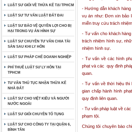
LUẬT SƯ GIỎI VỀ THỪA KẾ TẠI TPHCM
- Hướng dẫn khách hàng s
LUẬT SƯ TƯ VẤN LUẬT ĐẤT ĐAI
vụ án như: Đơn xin bảo l
miễn truy cứu trách nhi
LUẬT SƯ BẢO VỆ QUYỀN LỢI CHO BỊ
HẠI TRONG VỤ ÁN HÌNH SỰ
- Tư vấn cho khách hàng 
trách nhiệm hình sự, nh
LUẬT SƯ CHUYÊN TƯ VẤN CHIA TÀI
SẢN SAU KHI LY HÔN
nhiệm hình sự.
LUẬT SƯ PHÁP CHẾ DOANH NGHIỆP
- Tư vấn về các hình phạ
phạt và các quy định pháp
PHÍ THUÊ LUẬT SƯ LY HÔN TẠI
TPHCM
quan.
TƯ VẤN THỦ TỤC NHẬN THỪA KẾ
- Tư vấn về thời hiệu th
NHÀ ĐẤT
gian chấp hành hình phạt
quy định liên quan.
LUẬT SƯ CHO VIỆT KIỀU VÀ NGƯỜI
NƯỚC NGOÀI
- Tư vấn pháp luật về các
LUẬT SƯ GIỎI CHUYÊN TỐ TỤNG
phạm tội.
LUẬT SƯ CHO CÔNG TY TẠI QUẬN 6,
Chúng tôi chuyên bào ch
BÌNH TÂN