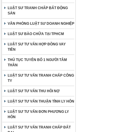
LUẬT SƯ TRANH CHẤP BẤT ĐỘNG
SẢN
VĂN PHÒNG LUẬT SƯ DOANH NGHIỆP
LUẬT SƯ BÀO CHỮA TẠI TPHCM
LUẬT SƯ TƯ VẤN HỢP ĐỒNG VAY
TIỀN
THỦ TỤC TUYÊN BỐ 1 NGƯỜI TÂM
THẦN
LUẬT SƯ TƯ VẤN TRANH CHẤP CÔNG
TY
LUẬT SƯ TƯ VẤN THU HỒI NỢ
LUẬT SƯ TƯ VẤN THUẬN TÌNH LY HÔN
LUẬT SƯ TƯ VẤN ĐƠN PHƯƠNG LY
HÔN
LUẬT SƯ TƯ VẤN TRANH CHẤP ĐẤT