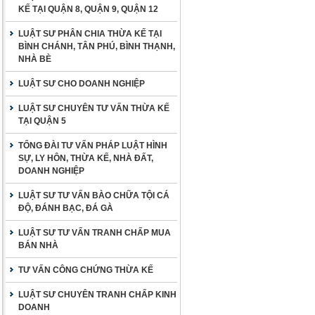
KẾ TẠI QUẬN 8, QUẬN 9, QUẬN 12
LUẬT SƯ PHÂN CHIA THỪA KẾ TẠI
BÌNH CHÁNH, TÂN PHÚ, BÌNH THẠNH,
NHÀ BÈ
LUẬT SƯ CHO DOANH NGHIỆP
LUẬT SƯ CHUYÊN TƯ VẤN THỪA KẾ
TẠI QUẬN 5
TỔNG ĐÀI TƯ VẤN PHÁP LUẬT HÌNH
SỰ, LY HÔN, THỪA KẾ, NHÀ ĐẤT,
DOANH NGHIỆP
LUẬT SƯ TƯ VẤN BÀO CHỮA TỘI CÁ
ĐỘ, ĐÁNH BẠC, ĐÁ GÀ
LUẬT SƯ TƯ VẤN TRANH CHẤP MUA
BÁN NHÀ
TƯ VẤN CÔNG CHỨNG THỪA KẾ
LUẬT SƯ CHUYÊN TRANH CHẤP KINH
DOANH