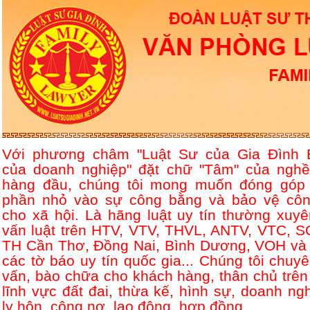
Với phương châm "Luật Sư của Gia Đình 
của doanh nghiệp" đặt chữ "Tâm" của nghề
hàng đầu, chúng tôi mong muốn đóng góp
phần nhỏ vào sự công bằng và bảo vệ côn
cho xã hội. Là hãng luật uy tín thường xuyê
vấn luật trên HTV, VTV, THVL, ANTV, VTC, S
TH Cần Thơ, Đồng Nai, Bình Dương, VOH và 
các tờ báo uy tín quốc gia... Chúng tôi chuyê
vấn, bào chữa cho khách hàng, thân chủ trên
lĩnh vực đất đai, thừa kế, hình sự, doanh ngh
ly hôn, công nợ, lao động, hợp đồng....