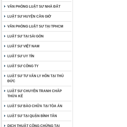
VĂN PHÒNG LUẬT SƯ NHÀ ĐẤT
LUẬT SƯ HUYỆN CẦN GIỜ
VĂN PHÒNG LUẬT SƯ TẠI TPHCM
LUẬT SƯ TẠI SÀI GÒN
LUẬT SƯ VIỆT NAM
LUẬT SƯ UY TÍN
LUẬT SƯ CÔNG TY
LUẬT SƯ TƯ VẤN LY HÔN TẠI THỦ
ĐỨC
LUẬT SƯ CHUYÊN TRANH CHẤP
THỪA KẾ
LUẬT SƯ BÀO CHỮA TẠI TÒA ÁN
LUẬT SƯ TẠI QUẬN BÌNH TÂN
DỊCH THUẬT CÔNG CHỨNG TẠI