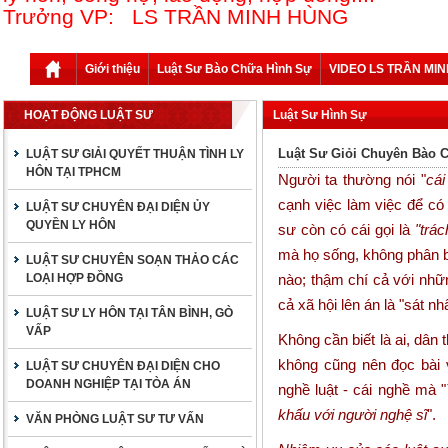
Trưởng VP: LS TRẦN MINH HÙNG
Giới thiệu
Luật Sư Bào Chữa Hình Sự
VIDEO LS TRẦN MI
HOẠT ĐỘNG LUẬT SƯ
Luật Sư Hình Sự
Luật Sư Giỏi Chuyên Bào 
LUẬT SƯ GIẢI QUYẾT THUẬN TÌNH LY
HÔN TẠI TPHCM
Người ta thường nói "
cái
cạnh việc làm việc để có 
LUẬT SƯ CHUYÊN ĐẠI DIỆN ỦY
QUYỀN LY HÔN
sư còn có cái gọi là
"trá
mà họ sống, không phân bi
LUẬT SƯ CHUYÊN SOẠN THẢO CÁC
LOẠI HỢP ĐỒNG
nào; thậm chí cả với nhữ
cả xã hội lên án là "sát nh
LUẬT SƯ LY HÔN TẠI TÂN BÌNH, GÒ
VẤP
Không cần biết là ai, dân 
không cũng nên đọc bài 
LUẬT SƯ CHUYÊN ĐẠI DIỆN CHO
DOANH NGHIỆP TẠI TÒA ÁN
nghề luật - cái nghề mà "
khấu với người nghệ sĩ
".
VĂN PHÒNG LUẬT SƯ TƯ VẤN