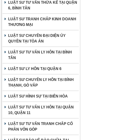
LUẬT SƯ TƯ VẤN THỪA KẾ TẠI QUẬN
6, BÌNH TÂN
LUẬT SƯ TRANH CHẤP KINH DOANH
THƯƠNG MẠI
LUẬT SƯ CHUYÊN ĐẠI DIỆN ỦY
QUYỀN TẠI TÒA ÁN
LUẬT SƯ TƯ VẤN LY HÔN TẠI BÌNH
TÂN
LUẬT SƯ LY HÔN TẠI QUẬN 6
LUẬT SƯ CHUYÊN LY HÔN TẠI BÌNH
THẠNH, GÒ VẤP
LUẬT SƯ HÌNH SỰ TẠI BIÊN HÒA
LUẬT SƯ TƯ VẤN LY HÔN TẠI QUẬN
10, QUẬN 11
LUẬT SƯ TƯ VẤN TRANH CHẤP CỐ
PHẦN VỐN GÓP