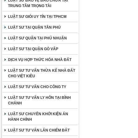
LUẬT SƯ BẢO VỆ BÀO CHỮA TẠI
TRUNG TÂM TRỌNG TÀI
LUẬT SƯ GIỎI UY TÍN TẠI TPHCM
LUẬT SƯ TẠI QUẬN TÂN PHÚ
LUẬT SƯ QUẬN TẠI PHÚ NHUẬN
LUẬT SƯ TẠI QUẬN GÒ VẤP
DỊCH VỤ HỢP THỨC HÓA NHÀ ĐẤT
LUẬT SƯ TƯ VẤN THỪA KẾ NHÀ ĐẤT
CHO VIỆT KIỀU
LUẬT SƯ TƯ VẤN CHO CÔNG TY
LUẬT SƯ TƯ VẤN LY HÔN TẠI BÌNH
CHÁNH
LUẬT SƯ CHUYÊN KHỞI KIỆN ÁN
HÀNH CHÍNH
LUẬT SƯ TƯ VẤN LẤN CHIẾM ĐẤT