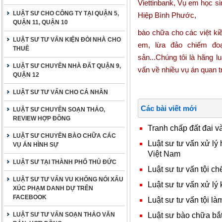
Viettinbank, Vụ em học sin
LUẬT SƯ CHO CÔNG TY TẠI QUẬN 5,
Hiệp Bình Phước,
QUẬN 11, QUẬN 10
bào chữa cho các việt kiề
LUẬT SƯ TƯ VẤN KIỆN ĐÒI NHÀ CHO
em, lừa đảo chiếm đoạ
THUÊ
sản...Chúng tôi là hãng l
LUẬT SƯ CHUYÊN NHÀ ĐẤT QUẬN 9,
vấn về nhiều vụ án quan t
QUẬN 12
LUẬT SƯ TƯ VẤN CHO CÁ NHÂN
Các bài viết mới
LUẬT SƯ CHUYÊN SOẠN THẢO,
REVIEW HỢP ĐỒNG
Tranh chấp đất đai v
LUẬT SƯ CHUYÊN BÀO CHỮA CÁC
Luật sư tư vấn xử lý
VỤ ÁN HÌNH SỰ
Việt Nam
LUẬT SƯ TẠI THÀNH PHỐ THỦ ĐỨC
Luật sư tư vấn tội ch
LUẬT SƯ TƯ VẤN VU KHỐNG NÓI XẤU
Luật sư tư vấn xử lý
XÚC PHẠM DANH DỰ TRÊN
FACEBOOK
Luật sư tư vấn tội là
Luật sư bào chữa bắt 
LUẬT SƯ TƯ VẤN SOẠN THẢO VĂN