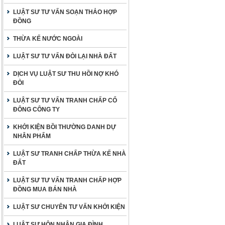
LUẬT SƯ TƯ VẤN SOẠN THẢO HỢP
ĐỒNG
THỪA KẾ NƯỚC NGOÀI
LUẬT SƯ TƯ VẤN ĐÒI LẠI NHÀ ĐẤT
DỊCH VỤ LUẬT SƯ THU HỒI NỢ KHÓ
ĐÒI
LUẬT SƯ TƯ VẤN TRANH CHẤP CỔ
ĐÔNG CÔNG TY
KHỞI KIỆN BỒI THƯỜNG DANH DỰ
NHÂN PHẨM
LUẬT SƯ TRANH CHẤP THỪA KẾ NHÀ
ĐẤT
LUẬT SƯ TƯ VẤN TRANH CHẤP HỢP
ĐỒNG MUA BÁN NHÀ
LUẬT SƯ CHUYÊN TƯ VẤN KHỞI KIỆN
LUẬT SƯ HÔN NHÂN GIA ĐÌNH