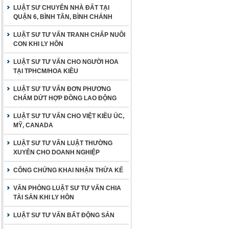
LUẬT SƯ CHUYÊN NHÀ ĐẤT TẠI
QUẬN 6, BÌNH TÂN, BÌNH CHÁNH
LUẬT SƯ TƯ VẤN TRANH CHẤP NUÔI
CON KHI LY HÔN
LUẬT SƯ TƯ VẤN CHO NGƯỜI HOA
TẠI TPHCM/HOA KIỀU
LUẬT SƯ TƯ VẤN ĐƠN PHƯƠNG
CHẤM DỨT HỢP ĐỒNG LAO ĐỘNG
LUẬT SƯ TƯ VẤN CHO VIỆT KIỀU ÚC,
MỸ, CANADA
LUẬT SƯ TƯ VẤN LUẬT THƯỜNG
XUYÊN CHO DOANH NGHIỆP
CÔNG CHỨNG KHAI NHẬN THỪA KẾ
VĂN PHÒNG LUẬT SƯ TƯ VẤN CHIA
TÀI SẢN KHI LY HÔN
LUẬT SƯ TƯ VẤN BẤT ĐỘNG SẢN