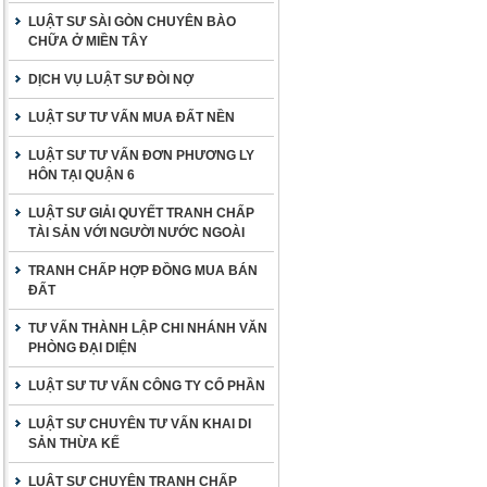
LUẬT SƯ SÀI GÒN CHUYÊN BÀO
CHỮA Ở MIỀN TÂY
DỊCH VỤ LUẬT SƯ ĐÒI NỢ
LUẬT SƯ TƯ VẤN MUA ĐẤT NỀN
LUẬT SƯ TƯ VẤN ĐƠN PHƯƠNG LY
HÔN TẠI QUẬN 6
LUẬT SƯ GIẢI QUYẾT TRANH CHẤP
TÀI SẢN VỚI NGƯỜI NƯỚC NGOÀI
TRANH CHẤP HỢP ĐỒNG MUA BÁN
ĐẤT
TƯ VẤN THÀNH LẬP CHI NHÁNH VĂN
PHÒNG ĐẠI DIỆN
LUẬT SƯ TƯ VẤN CÔNG TY CỔ PHẦN
LUẬT SƯ CHUYÊN TƯ VẤN KHAI DI
SẢN THỪA KẾ
LUẬT SƯ CHUYÊN TRANH CHẤP