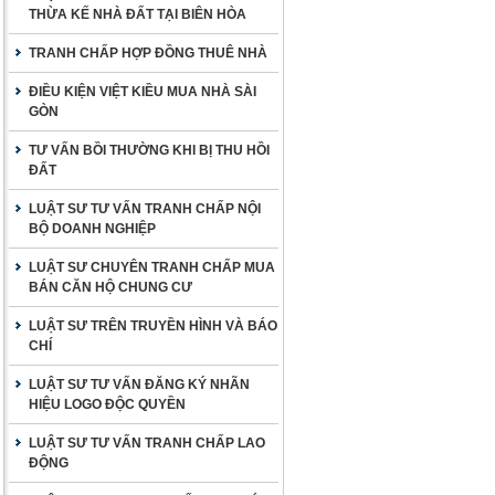
THỪA KẾ NHÀ ĐẤT TẠI BIÊN HÒA
TRANH CHẤP HỢP ĐỒNG THUÊ NHÀ
ĐIỀU KIỆN VIỆT KIỀU MUA NHÀ SÀI
GÒN
TƯ VẤN BỒI THƯỜNG KHI BỊ THU HỒI
ĐẤT
LUẬT SƯ TƯ VẤN TRANH CHẤP NỘI
BỘ DOANH NGHIỆP
LUẬT SƯ CHUYÊN TRANH CHẤP MUA
BÁN CĂN HỘ CHUNG CƯ
LUẬT SƯ TRÊN TRUYỀN HÌNH VÀ BÁO
CHÍ
LUẬT SƯ TƯ VẤN ĐĂNG KÝ NHÃN
HIỆU LOGO ĐỘC QUYỀN
LUẬT SƯ TƯ VẤN TRANH CHẤP LAO
ĐỘNG