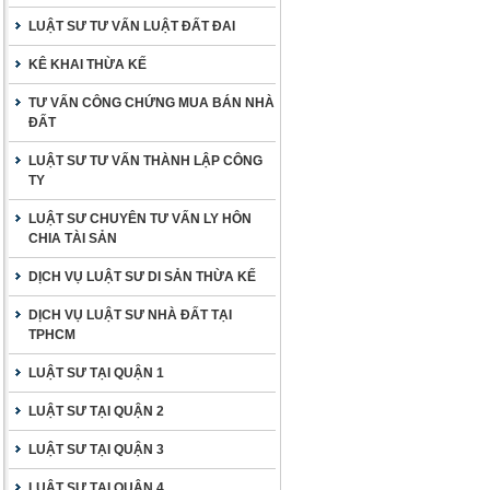
LUẬT SƯ TƯ VẤN LUẬT ĐẤT ĐAI
KÊ KHAI THỪA KẾ
TƯ VẤN CÔNG CHỨNG MUA BÁN NHÀ
ĐẤT
LUẬT SƯ TƯ VẤN THÀNH LẬP CÔNG
TY
LUẬT SƯ CHUYÊN TƯ VẤN LY HÔN
CHIA TÀI SẢN
DỊCH VỤ LUẬT SƯ DI SẢN THỪA KẾ
DỊCH VỤ LUẬT SƯ NHÀ ĐẤT TẠI
TPHCM
LUẬT SƯ TẠI QUẬN 1
LUẬT SƯ TẠI QUẬN 2
LUẬT SƯ TẠI QUẬN 3
LUẬT SƯ TẠI QUẬN 4