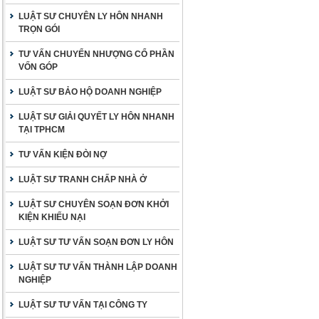
LUẬT SƯ CHUYÊN LY HÔN NHANH
TRỌN GÓI
TƯ VẤN CHUYỂN NHƯỢNG CỔ PHẦN
VỐN GÓP
LUẬT SƯ BẢO HỘ DOANH NGHIỆP
LUẬT SƯ GIẢI QUYẾT LY HÔN NHANH
TẠI TPHCM
TƯ VẤN KIỆN ĐÒI NỢ
LUẬT SƯ TRANH CHẤP NHÀ Ở
LUẬT SƯ CHUYÊN SOẠN ĐƠN KHỞI
KIỆN KHIẾU NẠI
LUẬT SƯ TƯ VẤN SOẠN ĐƠN LY HÔN
LUẬT SƯ TƯ VẤN THÀNH LẬP DOANH
NGHIỆP
LUẬT SƯ TƯ VẤN TẠI CÔNG TY