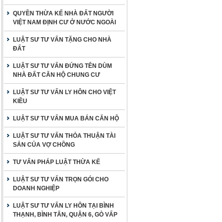
QUYỀN THỪA KẾ NHÀ ĐẤT NGƯỜI
VIỆT NAM ĐỊNH CƯ Ở NƯỚC NGOÀI
LUẬT SƯ TƯ VẤN TẶNG CHO NHÀ
ĐẤT
LUẬT SƯ TƯ VẤN ĐỨNG TÊN DÙM
NHÀ ĐẤT CĂN HỘ CHUNG CƯ
LUẬT SƯ TƯ VẤN LY HÔN CHO VIỆT
KIỀU
LUẬT SƯ TƯ VẤN MUA BÁN CĂN HỘ
LUẬT SƯ TƯ VẤN THỎA THUẬN TÀI
SẢN CỦA VỢ CHỒNG
TƯ VẤN PHÁP LUẬT THỪA KẾ
LUẬT SƯ TƯ VẤN TRỌN GÓI CHO
DOANH NGHIỆP
LUẬT SƯ TƯ VẤN LY HÔN TẠI BÌNH
THẠNH, BÌNH TÂN, QUẬN 6, GÒ VẤP