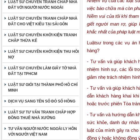
Nhiệm vụ của các luật sư
LUẬT SƯ CHUYÊN TRANH CHẤP NHÀ
ĐẤT VỚI NGƯỜI NƯỚC NGOÀI
việc bào chữa mà còn phải
Niềm vui của tôi khi tha
LUẬT SƯ CHUYÊN TRANH CHẤP NHÀ
giết người man rợ, giúp 
ĐẤT CHO VIỆT KIỀU TẠI SÀI GÒN
khắc nhất của pháp luật m
LUẬT SƯ CHUYÊN KHỞI KIỆN TRANH
CHẤP THỪA KẾ
Luậtsư trong các vụ án h
hàng?
LUẬT SƯ CHUYÊN KHỞI KIỆN THU HỒI
NỢ
- Tư vấn và giúp khách 
LUẬT SƯ CHUYÊN LÀM GIẤY TỜ NHÀ
nhiệm hình sự, các lỗi t
ĐẤT TẠI TPHCM
giảm nhẹ trách nhiệm hìn
LUẬT SƯ GIỎI TẠI THÀNH PHỐ HỒ CHÍ
- Tư vấn và giúp khách h
MINH
dẫn khách hàng khai khi
DỊCH VỤ SANG TÊN SỔ ĐỎ SỔ HỒNG
hoặc trước phiên Tòa trán
LUẬT SƯ TƯ VẤN TRANH CHẤP HỢP
- Tư vấn và hướng dẫn khá
ĐỒNG THUÊ NHÀ XƯỞNG
sức khỏe, danh dự nhân 
TƯ VẤN NGƯỜI NƯỚC NGOÀI LY HÔN
luật của mình gây ra cho
VỚI NGƯỜI VIỆT NAM
đồng ý hoặc không đồng ý