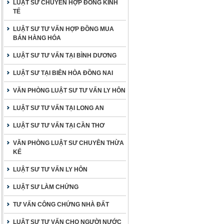
LUẬT SƯ CHUYÊN HỢP ĐỒNG KINH
TẾ
LUẬT SƯ TƯ VẤN HỢP ĐỒNG MUA
BÁN HÀNG HÓA
LUẬT SƯ TƯ VẤN TẠI BÌNH DƯƠNG
LUẬT SƯ TẠI BIÊN HÒA ĐỒNG NAI
VĂN PHÒNG LUẬT SƯ TƯ VẤN LY HÔN
LUẬT SƯ TƯ VẤN TẠI LONG AN
LUẬT SƯ TƯ VẤN TẠI CẦN THƠ
VĂN PHÒNG LUẬT SƯ CHUYÊN THỪA
KẾ
LUẬT SƯ TƯ VẤN LY HÔN
LUẬT SƯ LÀM CHỨNG
TƯ VẤN CÔNG CHỨNG NHÀ ĐẤT
LUẬT SƯ TƯ VẤN CHO NGƯỜI NƯỚC