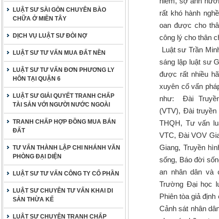
hiểm, sợ ảnh hưởn
LUẬT SƯ SÀI GÒN CHUYÊN BÀO
rất khó hành nghề 
CHỮA Ở MIỀN TÂY
oan được cho thâ
DỊCH VỤ LUẬT SƯ ĐÒI NỢ
công lý cho thân 
Luật sư Trần Min
LUẬT SƯ TƯ VẤN MUA ĐẤT NỀN
sáng lập luật sư 
LUẬT SƯ TƯ VẤN ĐƠN PHƯƠNG LY
được rất nhiều hã
HÔN TẠI QUẬN 6
xuyên cố vấn pháp 
LUẬT SƯ GIẢI QUYẾT TRANH CHẤP
như: Đài Truyề
TÀI SẢN VỚI NGƯỜI NƯỚC NGOÀI
(VTV), Đài truyề
TRANH CHẤP HỢP ĐỒNG MUA BÁN
THQH, Tư vấn luật
ĐẤT
VTC, Đài VOV Giao
Giang, Truyền hìn
TƯ VẤN THÀNH LẬP CHI NHÁNH VĂN
PHÒNG ĐẠI DIỆN
sống, Báo đời sốn
an nhân dân và c
LUẬT SƯ TƯ VẤN CÔNG TY CỔ PHẦN
Trường Đại học l
LUẬT SƯ CHUYÊN TƯ VẤN KHAI DI
Phiên tòa giả địn
SẢN THỪA KẾ
Cảnh sát nhân dân,
LUẬT SƯ CHUYÊN TRANH CHẤP