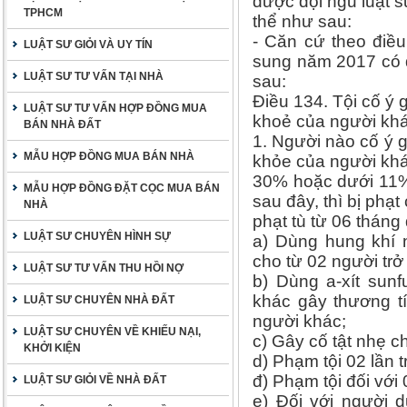
được đội ngũ luật 
TPHCM
thể như sau:
- Căn cứ theo điều
LUẬT SƯ GIỎI VÀ UY TÍN
sung năm 2017 có q
LUẬT SƯ TƯ VẤN TẠI NHÀ
sau:
Điều 134. Tội cố ý 
LUẬT SƯ TƯ VẤN HỢP ĐỒNG MUA
khoẻ của người khá
BÁN NHÀ ĐẤT
1. Người nào cố ý 
MẪU HỢP ĐỒNG MUA BÁN NHÀ
khỏe của người khá
30% hoặc dưới 11%
MẪU HỢP ĐỒNG ĐẶT CỌC MUA BÁN
sau đây, thì bị phạ
NHÀ
phạt tù từ 06 tháng
LUẬT SƯ CHUYÊN HÌNH SỰ
a) Dùng hung khí 
cho từ 02 người trở 
LUẬT SƯ TƯ VẤN THU HỒI NỢ
b) Dùng a-xít sun
khác gây thương t
LUẬT SƯ CHUYÊN NHÀ ĐẤT
người khác;
LUẬT SƯ CHUYÊN VỀ KHIẾU NẠI,
c) Gây cố tật nhẹ c
KHỞI KIỆN
d) Phạm tội 02 lần t
đ) Phạm tội đối với 
LUẬT SƯ GIỎI VỀ NHÀ ĐẤT
e) Đối với người d