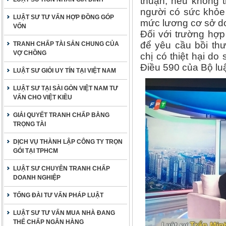
thuận; nếu không 
người có sức khỏe
LUẬT SƯ TƯ VẤN HỢP ĐỒNG GÓP
mức lương cơ sở d
VỐN
Đối với trường hợp
để yêu cầu bồi thư
TRANH CHẤP TÀI SẢN CHUNG CỦA
VỢ CHỒNG
chị có thiệt hại d
Điều 590 của Bộ lu
LUẬT SƯ GIỎI UY TÍN TẠI VIỆT NAM
LUẬT SƯ TẠI SÀI GÒN VIỆT NAM TƯ
VẤN CHO VIỆT KIỀU
GIẢI QUYẾT TRANH CHẤP BẰNG
TRỌNG TÀI
DỊCH VỤ THÀNH LẬP CÔNG TY TRỌN
GÓI TẠI TPHCM
LUẬT SƯ CHUYÊN TRANH CHẤP
DOANH NGHIỆP
TỔNG ĐÀI TƯ VẤN PHÁP LUẬT
LUẬT SƯ TƯ VẤN MUA NHÀ ĐANG
THẾ CHẤP NGÂN HÀNG