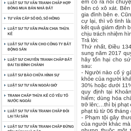
em có ra nói chuy
LUẬT SƯ TƯ VẤN TRANH CHẤP HỢP
bên có xô xát. Bên
ĐỒNG MUA BÁN NHÀ ĐẤT
gia đình bên e. Cũ
TƯ VẤN CẤP SỔ ĐỎ, SỔ HỒNG
cự lại, thì vô tình
kết quả giám định 
LUẬT SƯ TƯ VẤN PHÂN CHIA THỪA
chịu trách nhiệm hì
KẾ
Trả lời:
LUẬT SƯ TƯ VẤN CHO CÔNG TY BẤT
Thứ nhất, Điều 13
ĐỘNG SẢN
sung năm 2017 quy
hây tổn hại cho sứ
LUẬT SƯ CHUYÊN TRANH CHẤP ĐẤT
ĐAI TẠI BÌNH CHÁNH
sau:
- Người nào cố ý g
LUẬT SƯ BÀO CHỮA HÌNH SỰ
khỏe của người khá
30% hoặc dưới 11%
LUẬT SƯ TƯ VẤN NGOÀI GIỜ
quy định tại Khoả
TRANH CHẤP THỪA KẾ CÓ YẾU TỐ
hiểm; dùng hóa chấ
NƯỚC NGOÀI
trở lên;…thì bị phạ
phạt tù từ 06 tháng
LUẬT SƯ TƯ VẤN TRANH CHẤP ĐÒI
LẠI TÀI SẢN
- Phạm tội gây thư
của người khác mà 
LUẬT SƯ TƯ VẤN TRANH CHẤP ĐỨNG
nhưng thuộc một t