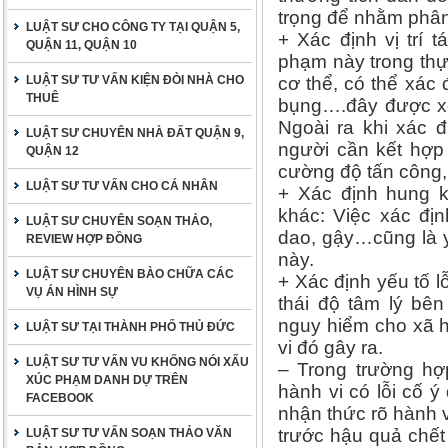
trọng để nhằm phân 
LUẬT SƯ CHO CÔNG TY TẠI QUẬN 5,
+ Xác định vị trí 
QUẬN 11, QUẬN 10
phạm này trong thực
LUẬT SƯ TƯ VẤN KIỆN ĐÒI NHÀ CHO
cơ thể, có thể xác 
THUÊ
bụng….đây được xem
Ngoài ra khi xác đ
LUẬT SƯ CHUYÊN NHÀ ĐẤT QUẬN 9,
người cần kết hợp
QUẬN 12
cường độ tấn công,
LUẬT SƯ TƯ VẤN CHO CÁ NHÂN
+ Xác định hung k
khác: Việc xác đị
LUẬT SƯ CHUYÊN SOẠN THẢO,
dao, gậy…cũng là y
REVIEW HỢP ĐỒNG
này.
LUẬT SƯ CHUYÊN BÀO CHỮA CÁC
+ Xác định yếu tố lỗ
VỤ ÁN HÌNH SỰ
thái độ tâm lý bê
nguy hiểm cho xã h
LUẬT SƯ TẠI THÀNH PHỐ THỦ ĐỨC
vi đó gây ra.
LUẬT SƯ TƯ VẤN VU KHỐNG NÓI XẤU
– Trong trường hợ
XÚC PHẠM DANH DỰ TRÊN
hành vi có lỗi cố ý
FACEBOOK
nhận thức rõ hành v
trước hậu quả chế
LUẬT SƯ TƯ VẤN SOẠN THẢO VĂN