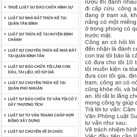
rượu thì đánh nhau
THUÊ LUẬT SƯ BÀO CHỮA HÌNH SỰ
đi cấp cứu. công a
đang ở tram xá, kh
LUẬT SƯ NHÀ ĐẤT THỪA KẾ TẠI
nắng có một miếng
QUẬN TÂN BÌNH
ở trong phong có q
LUẬT SƯ THỪA KẾ TẠI HUYỆN BÌNH
trước mặt.
CHÁNH
Công an có hỏi lời 
đến nhận là đánh co
LUẬT SƯ CHUYÊN THỪA KẾ NHÀ ĐẤT
con trai tôi bảo là
TẠI QUẬN BÌNH TÂN
có đưa cho tôi 10 t
LUẬT SƯ BÀO CHỮA TỘI LÀM CON
tôi muốn kiện ra tò
DẤU, TÀI LIỆU, HỒ SƠ GIẢ
đưa con tôi gia, đ
tram, công an có nói
LUẬT SƯ CHUYÊN THỪA KẾ TẠI
cũng khỏe rồi, và b
QUẬN PHÚ NHUẬN
an. tôi rất lo lắng ch
LUẬT SƯ BÀO CHỮA TƯ VẤN TỘI CỐ Ý
mong công ty giúp đ
GÂY THƯƠNG TÍCH
Trả lời tư vấn: Cảm
Văn Phòng Luật Sư 
LUẬT SƯ TƯ VẤN TRANH CHẤP HỢP
ĐỒNG XÂY DỰNG
tư vấn như sau:
Về trách nhiệm hìn
LUẬT SƯ CHUYÊN VỀ DI CHÚC
Việc đầu tiên cần l