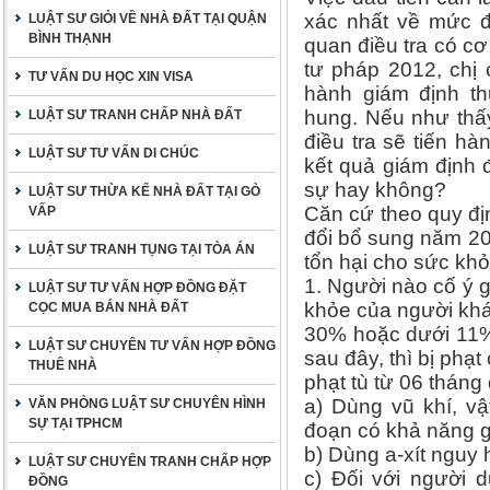
xác nhất về mức độ
LUẬT SƯ GIỎI VỀ NHÀ ĐẤT TẠI QUẬN
BÌNH THẠNH
quan điều tra có cơ
tư pháp 2012, chị 
TƯ VẤN DU HỌC XIN VISA
hành giám định th
hung. Nếu như thấy
LUẬT SƯ TRANH CHẤP NHÀ ĐẤT
điều tra sẽ tiến h
LUẬT SƯ TƯ VẤN DI CHÚC
kết quả giám định 
sự hay không?
LUẬT SƯ THỪA KẾ NHÀ ĐẤT TẠI GÒ
Căn cứ theo quy đị
VẤP
đổi bổ sung năm 20
LUẬT SƯ TRANH TỤNG TẠI TÒA ÁN
tổn hại cho sức kh
1. Người nào cố ý 
LUẬT SƯ TƯ VẤN HỢP ĐỒNG ĐẶT
khỏe của người khá
CỌC MUA BÁN NHÀ ĐẤT
30% hoặc dưới 11%
LUẬT SƯ CHUYÊN TƯ VẤN HỢP ĐỒNG
sau đây, thì bị phạ
THUÊ NHÀ
phạt tù từ 06 tháng
a) Dùng vũ khí, vậ
VĂN PHÒNG LUẬT SƯ CHUYÊN HÌNH
SỰ TẠI TPHCM
đoạn có khả năng g
b) Dùng a-xít nguy
LUẬT SƯ CHUYÊN TRANH CHẤP HỢP
c) Đối với người d
ĐỒNG