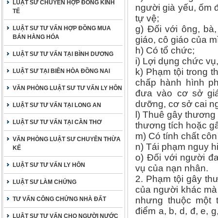
LUẬT SƯ CHUYÊN HỢP ĐỒNG KINH
người già yếu, ốm
TẾ
tự vệ;
g) Đối với ông, bà
LUẬT SƯ TƯ VẤN HỢP ĐỒNG MUA
BÁN HÀNG HÓA
giáo, cô giáo của m
h) Có tổ chức;
LUẬT SƯ TƯ VẤN TẠI BÌNH DƯƠNG
i) Lợi dụng chức vụ
k) Phạm tội trong t
LUẬT SƯ TẠI BIÊN HÒA ĐỒNG NAI
chấp hành hình ph
VĂN PHÒNG LUẬT SƯ TƯ VẤN LY HÔN
đưa vào cơ sở giá
dưỡng, cơ sở cai n
LUẬT SƯ TƯ VẤN TẠI LONG AN
l) Thuê gây thương
LUẬT SƯ TƯ VẤN TẠI CẦN THƠ
thương tích hoặc g
m) Có tính chất côn
VĂN PHÒNG LUẬT SƯ CHUYÊN THỪA
n) Tái phạm nguy h
KẾ
o) Đối với người đ
LUẬT SƯ TƯ VẤN LY HÔN
vụ của nạn nhân.
2. Phạm tội gây th
LUẬT SƯ LÀM CHỨNG
của người khác mà 
nhưng thuộc một t
TƯ VẤN CÔNG CHỨNG NHÀ ĐẤT
điểm a, b, d, đ, e, g
LUẬT SƯ TƯ VẤN CHO NGƯỜI NƯỚC