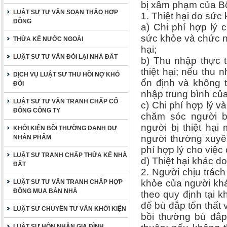
bị xâm phạm của Bộ
LUẬT SƯ TƯ VẤN SOẠN THẢO HỢP
1. Thiệt hại do sứ
ĐỒNG
a) Chi phí hợp lý 
sức khỏe và chức nă
THỪA KẾ NƯỚC NGOÀI
hại;
LUẬT SƯ TƯ VẤN ĐÒI LẠI NHÀ ĐẤT
b) Thu nhập thực t
thiệt hại; nếu thu 
DỊCH VỤ LUẬT SƯ THU HỒI NỢ KHÓ
ổn định và không 
ĐÒI
nhập trung bình của
LUẬT SƯ TƯ VẤN TRANH CHẤP CỔ
c) Chi phí hợp lý v
ĐÔNG CÔNG TY
chăm sóc người bị 
người bị thiệt hạ
KHỞI KIỆN BỒI THƯỜNG DANH DỰ
người thường xuyên
NHÂN PHẨM
phí hợp lý cho việc 
LUẬT SƯ TRANH CHẤP THỪA KẾ NHÀ
d) Thiệt hại khác do
ĐẤT
2. Người chịu trác
khỏe của người khá
LUẬT SƯ TƯ VẤN TRANH CHẤP HỢP
ĐỒNG MUA BÁN NHÀ
theo quy định tại 
để bù đắp tổn thất
LUẬT SƯ CHUYÊN TƯ VẤN KHỞI KIỆN
bồi thường bù đắp
LUẬT SƯ HÔN NHÂN GIA ĐÌNH