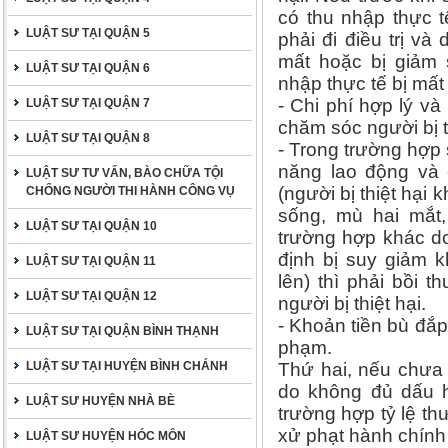
có thu nhập thực 
LUẬT SƯ TẠI QUẬN 5
phải đi điều trị v
mất hoặc bị giảm 
LUẬT SƯ TẠI QUẬN 6
nhập thực tế bị mất
- Chi phí hợp lý v
LUẬT SƯ TẠI QUẬN 7
chăm sóc người bị thi
LUẬT SƯ TẠI QUẬN 8
- Trong trường hợp s
năng lao động và
LUẬT SƯ TƯ VẤN, BÀO CHỮA TỘI
(người bị thiệt hại 
CHỐNG NGƯỜI THI HÀNH CÔNG VỤ
sống, mù hai mắt,
LUẬT SƯ TẠI QUẬN 10
trường hợp khác d
định bị suy giảm 
LUẬT SƯ TẠI QUẬN 11
lên) thì phải bồi 
LUẬT SƯ TẠI QUẬN 12
người bị thiệt hại.
- Khoản tiền bù đắp
LUẬT SƯ TẠI QUẬN BÌNH THẠNH
phạm.
LUẬT SƯ TẠI HUYỆN BÌNH CHÁNH
Thứ hai, nếu chưa
do không đủ dấu h
LUẬT SƯ HUYỆN NHÀ BÈ
trường hợp tỷ lệ th
xử phạt hành chính 
LUẬT SƯ HUYỆN HÓC MÔN