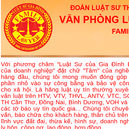
Với phương châm "Luật Sư của Gia Đình 
của doanh nghiệp" đặt chữ "Tâm" của nghề
hàng đầu, chúng tôi mong muốn đóng góp
phần nhỏ vào sự công bằng và bảo vệ côn
cho xã hội. Là hãng luật uy tín thường xuyê
vấn luật trên HTV, VTV, THVL, ANTV, VTC, S
TH Cần Thơ, Đồng Nai, Bình Dương, VOH và 
các tờ báo uy tín quốc gia... Chúng tôi chuyê
vấn, bào chữa cho khách hàng, thân chủ trên
lĩnh vực đất đai, thừa kế, hình sự, doanh ngh
ly hôn, công nợ, lao động, hợp đồng....