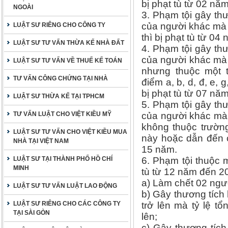
bị phạt tù từ 02 nă
NGOÀI
3. Phạm tội gây th
của người khác mà 
LUẬT SƯ RIÊNG CHO CÔNG TY
thì bị phạt tù từ 0
LUẬT SƯ TƯ VẤN THỪA KẾ NHÀ ĐẤT
4. Phạm tội gây th
của người khác mà 
LUẬT SƯ TƯ VẤN VỀ THUẾ KẾ TOÁN
nhưng thuộc một t
TƯ VẤN CÔNG CHỨNG TẠI NHÀ
điểm a, b, d, đ, e, g
bị phạt tù từ 07 nă
LUẬT SƯ THỪA KẾ TẠI TPHCM
5. Phạm tội gây th
TƯ VẤN LUẬT CHO VIỆT KIỀU MỸ
của người khác mà 
không thuộc trườn
LUẬT SƯ TƯ VẤN CHO VIỆT KIỀU MUA
này hoặc dẫn đến c
NHÀ TẠI VIỆT NAM
15 năm.
LUẬT SƯ TẠI THÀNH PHỐ HỒ CHÍ
6. Phạm tội thuộc m
MINH
tù từ 12 năm đến 2
a) Làm chết 02 ngườ
LUẬT SƯ TƯ VẤN LUẬT LAO ĐỘNG
b) Gây thương tích
LUẬT SƯ RIÊNG CHO CÁC CÔNG TY
trở lên mà tỷ lệ t
TẠI SÀI GÒN
lên;
c) Gây thương tíc