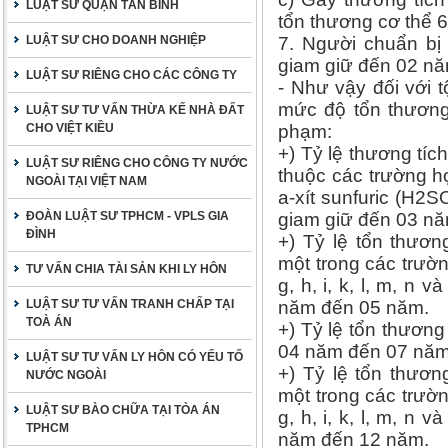
LUẬT SƯ QUẬN TÂN BÌNH
tổn thương cơ thể 6
LUẬT SƯ CHO DOANH NGHIỆP
7. Người chuẩn bị 
giam giữ đến 02 nă
LUẬT SƯ RIÊNG CHO CÁC CÔNG TY
- Như vậy đối với 
mức độ tổn thương
LUẬT SƯ TƯ VẤN THỪA KẾ NHÀ ĐẤT
CHO VIỆT KIỀU
phạm:
+) Tỷ lệ thương t
LUẬT SƯ RIÊNG CHO CÔNG TY NƯỚC
thuộc các trường 
NGOÀI TẠI VIỆT NAM
a-xít sunfuric (H2SO
ĐOÀN LUẬT SƯ TPHCM - VPLS GIA
giam giữ đến 03 nă
ĐÌNH
+) Tỷ lệ tổn thươ
một trong các trườn
TƯ VẤN CHIA TÀI SẢN KHI LY HÔN
g, h, i, k, l, m, n 
LUẬT SƯ TƯ VẤN TRANH CHẤP TẠI
năm đến 05 năm.
TOÀ ÁN
+) Tỷ lệ tổn thương
04 năm đến 07 năm
LUẬT SƯ TƯ VẤN LY HÔN CÓ YẾU TỐ
+) Tỷ lệ tổn thươ
NƯỚC NGOÀI
một trong các trườn
LUẬT SƯ BÀO CHỮA TẠI TÒA ÁN
g, h, i, k, l, m, n 
TPHCM
năm đến 12 năm.