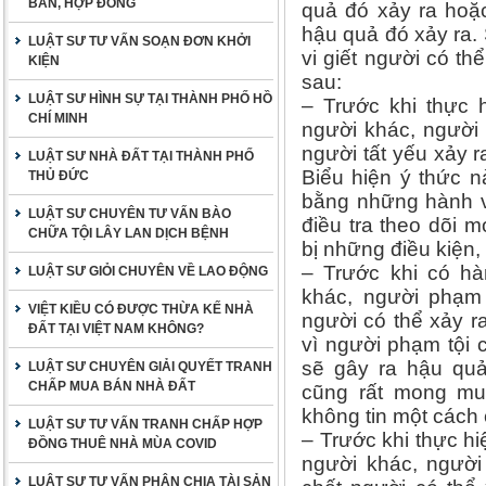
BẢN, HỢP ĐỒNG
quả đó xảy ra ho
hậu quả đó xảy ra.
LUẬT SƯ TƯ VẤN SOẠN ĐƠN KHỞI
vi giết người có t
KIỆN
sau:
LUẬT SƯ HÌNH SỰ TẠI THÀNH PHỐ HỒ
– Trước khi thực 
CHÍ MINH
người khác, người
người tất yếu xảy 
LUẬT SƯ NHÀ ĐẤT TẠI THÀNH PHỐ
Biểu hiện ý thức 
THỦ ĐỨC
bằng những hành vi
LUẬT SƯ CHUYÊN TƯ VẤN BÀO
điều tra theo dõi 
CHỮA TỘI LÂY LAN DỊCH BỆNH
bị những điều kiện,
– Trước khi có hà
LUẬT SƯ GIỎI CHUYÊN VỀ LAO ĐỘNG
khác, người phạm 
VIỆT KIỀU CÓ ĐƯỢC THỪA KẾ NHÀ
người có thể xảy r
ĐẤT TẠI VIỆT NAM KHÔNG?
vì người phạm tội 
sẽ gây ra hậu quả
LUẬT SƯ CHUYÊN GIẢI QUYẾT TRANH
CHẤP MUA BÁN NHÀ ĐẤT
cũng rất mong mu
không tin một cách 
LUẬT SƯ TƯ VẤN TRANH CHẤP HỢP
– Trước khi thực h
ĐỒNG THUÊ NHÀ MÙA COVID
người khác, người
LUẬT SƯ TƯ VẤN PHÂN CHIA TÀI SẢN