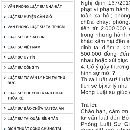
Nghị định 167/201
VĂN PHÒNG LUẬT SƯ NHÀ ĐẤT
phạt vi phạm hành c
toàn xã hội; phòn
LUẬT SƯ HUYỆN CẦN GIỜ
chữa cháy; phòng,
VĂN PHÒNG LUẬT SƯ TẠI TPHCM
tiền từ 2.000.000
trong những hành 
LUẬT SƯ TẠI SÀI GÒN
khác xâm hại đến s
định tại điểm a kh
LUẬT SƯ VIỆT NAM
500.000 đồng đến 
LUẬT SƯ UY TÍN
nhau hoặc xúi giục
4. Cố ý gây thương 
LUẬT SƯ CÔNG TY
hình sự mới ?
LUẬT SƯ TƯ VẤN LY HÔN TẠI THỦ
Thưa Luật sư! Luật
ĐỨC
tích sẽ bị xử lý nh
Mong Luật sư giúp 
LUẬT SƯ CHUYÊN TRANH CHẤP
THỪA KẾ
Trả lời:
LUẬT SƯ BÀO CHỮA TẠI TÒA ÁN
Chào bạn, cảm ơn b
tư vấn luật đến Bộ
LUẬT SƯ TẠI QUẬN BÌNH TÂN
Phòng Luật Sư Gi
DỊCH THUẬT CÔNG CHỨNG TẠI