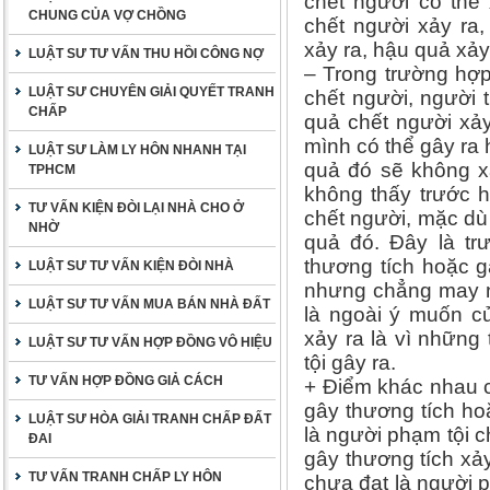
chết người có thể
CHUNG CỦA VỢ CHỒNG
chết người xảy ra
xảy ra, hậu quả xả
LUẬT SƯ TƯ VẤN THU HỒI CÔNG NỢ
– Trong trường hợp
LUẬT SƯ CHUYÊN GIẢI QUYẾT TRANH
chết người, người t
CHẤP
quả chết người xảy
mình có thể gây ra
LUẬT SƯ LÀM LY HÔN NHANH TẠI
quả đó sẽ không x
TPHCM
không thấy trước 
TƯ VẤN KIỆN ĐÒI LẠI NHÀ CHO Ở
chết người, mặc dù 
NHỜ
quả đó. Đây là tr
thương tích hoặc 
LUẬT SƯ TƯ VẤN KIỆN ĐÒI NHÀ
nhưng chẳng may n
LUẬT SƯ TƯ VẤN MUA BÁN NHÀ ĐẤT
là ngoài ý muốn c
xảy ra là vì những
LUẬT SƯ TƯ VẤN HỢP ĐỒNG VÔ HIỆU
tội gây ra.
TƯ VẤN HỢP ĐỒNG GIẢ CÁCH
+ Điểm khác nhau c
gây thương tích ho
LUẬT SƯ HÒA GIẢI TRANH CHẤP ĐẤT
là người phạm tội
ĐAI
gây thương tích xả
TƯ VẤN TRANH CHẤP LY HÔN
chưa đạt là người 