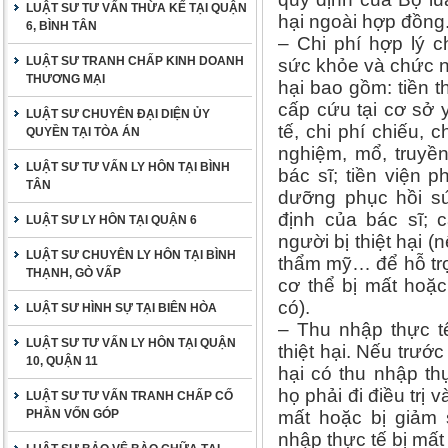
LUẬT SƯ TƯ VẤN THỪA KẾ TẠI QUẬN
hại ngoài hợp đồng
6, BÌNH TÂN
– Chi phí hợp lý 
LUẬT SƯ TRANH CHẤP KINH DOANH
sức khỏe và chức nă
THƯƠNG MẠI
hại bao gồm: tiền t
cấp cứu tại cơ sở y
LUẬT SƯ CHUYÊN ĐẠI DIỆN ỦY
tế, chi phí chiếu, 
QUYỀN TẠI TÒA ÁN
nghiệm, mổ, truyền
LUẬT SƯ TƯ VẤN LY HÔN TẠI BÌNH
bác sĩ; tiền viện p
TÂN
dưỡng phục hồi sứ
định của bác sĩ; c
LUẬT SƯ LY HÔN TẠI QUẬN 6
người bị thiệt hại 
LUẬT SƯ CHUYÊN LY HÔN TẠI BÌNH
thẩm mỹ… để hỗ tr
THẠNH, GÒ VẤP
cơ thể bị mất hoặc
có).
LUẬT SƯ HÌNH SỰ TẠI BIÊN HÒA
– Thu nhập thực t
LUẬT SƯ TƯ VẤN LY HÔN TẠI QUẬN
thiệt hại. Nếu trướ
10, QUẬN 11
hại có thu nhập t
họ phải đi điều trị
LUẬT SƯ TƯ VẤN TRANH CHẤP CỐ
PHẦN VỐN GÓP
mất hoặc bị giảm 
nhập thực tế bị mất