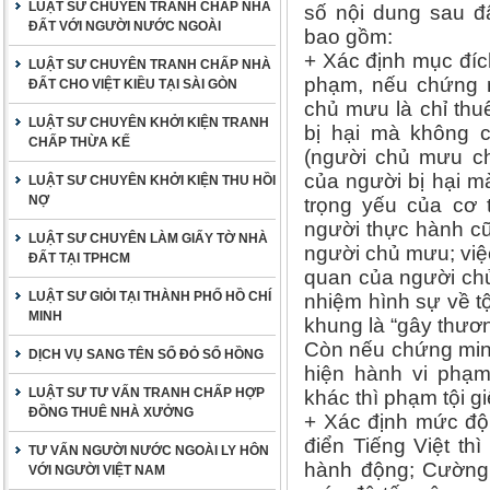
LUẬT SƯ CHUYÊN TRANH CHẤP NHÀ
số nội dung sau đ
ĐẤT VỚI NGƯỜI NƯỚC NGOÀI
bao gồm:
+ Xác định mục đíc
LUẬT SƯ CHUYÊN TRANH CHẤP NHÀ
phạm, nếu chứng 
ĐẤT CHO VIỆT KIỀU TẠI SÀI GÒN
chủ mưu là chỉ thu
LUẬT SƯ CHUYÊN KHỞI KIỆN TRANH
bị hại mà không c
CHẤP THỪA KẾ
(người chủ mưu ch
của người bị hại 
LUẬT SƯ CHUYÊN KHỞI KIỆN THU HỒI
NỢ
trọng yếu của cơ 
người thực hành c
LUẬT SƯ CHUYÊN LÀM GIẤY TỜ NHÀ
người chủ mưu; việ
ĐẤT TẠI TPHCM
quan của người chủ
LUẬT SƯ GIỎI TẠI THÀNH PHỐ HỒ CHÍ
nhiệm hình sự về tội
MINH
khung là “gây thươn
Còn nếu chứng min
DỊCH VỤ SANG TÊN SỔ ĐỎ SỔ HỒNG
hiện hành vi phạm
LUẬT SƯ TƯ VẤN TRANH CHẤP HỢP
khác thì phạm tội gi
ĐỒNG THUÊ NHÀ XƯỞNG
+ Xác định mức độ
điển Tiếng Việt th
TƯ VẤN NGƯỜI NƯỚC NGOÀI LY HÔN
hành động; Cường 
VỚI NGƯỜI VIỆT NAM