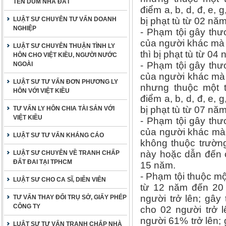
TÊN DÙM NHÀ ĐẤT
điểm a, b, d, đ, e, g
LUẬT SƯ CHUYÊN TƯ VẤN DOANH
bị phạt tù từ 02 nă
NGHIỆP
- Phạm tội gây thư
của người khác mà 
LUẬT SƯ CHUYÊN THUẬN TÌNH LY
thì bị phạt tù từ 0
HÔN CHO VIỆT KIỀU, NGƯỜI NƯỚC
- Phạm tội gây thư
NGOÀI
của người khác mà 
LUẬT SƯ TƯ VẤN ĐƠN PHƯƠNG LY
nhưng thuộc một t
HÔN VỚI VIỆT KIỀU
điểm a, b, d, đ, e, g
bị phạt tù từ 07 nă
TƯ VẤN LY HÔN CHIA TÀI SẢN VỚI
VIỆT KIỀU
- Phạm tội gây thư
của người khác mà 
LUẬT SƯ TƯ VẤN KHÁNG CÁO
không thuộc trườn
này hoặc dẫn đến c
LUẬT SƯ CHUYÊN VỀ TRANH CHẤP
ĐẤT ĐAI TẠI TPHCM
15 năm.
- Phạm tội thuộc mộ
LUẬT SƯ CHO CA SĨ, DIỄN VIÊN
từ 12 năm đến 20 
người trở lên; gây
TƯ VẤN THAY ĐỔI TRỤ SỞ, GIẤY PHÉP
CÔNG TY
cho 02 người trở 
người 61% trở lên;
LUẬT SƯ TƯ VẤN TRANH CHẤP NHÀ