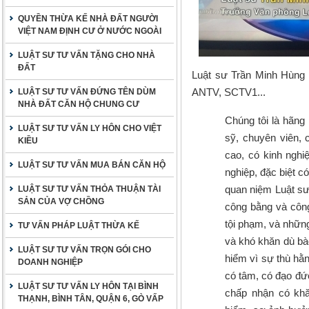
QUYỀN THỪA KẾ NHÀ ĐẤT NGƯỜI
VIỆT NAM ĐỊNH CƯ Ở NƯỚC NGOÀI
LUẬT SƯ TƯ VẤN TẶNG CHO NHÀ
ĐẤT
Luật sư Trần Minh Hùng 
ANTV, SCTV1...
LUẬT SƯ TƯ VẤN ĐỨNG TÊN DÙM
NHÀ ĐẤT CĂN HỘ CHUNG CƯ
Chúng tôi là hãng l
LUẬT SƯ TƯ VẤN LY HÔN CHO VIỆT
sỹ, chuyên viên, 
KIỀU
cao, có kinh nghi
LUẬT SƯ TƯ VẤN MUA BÁN CĂN HỘ
nghiệp, đặc biệt c
quan niệm Luật sư 
LUẬT SƯ TƯ VẤN THỎA THUẬN TÀI
SẢN CỦA VỢ CHỒNG
công bằng và công
tội phạm, và những
TƯ VẤN PHÁP LUẬT THỪA KẾ
và khó khăn dù bào
LUẬT SƯ TƯ VẤN TRỌN GÓI CHO
hiểm vì sự thù hằn
DOANH NGHIỆP
có tâm, có đạo đứ
LUẬT SƯ TƯ VẤN LY HÔN TẠI BÌNH
chấp nhận có khă
THẠNH, BÌNH TÂN, QUẬN 6, GÒ VẤP