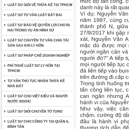
mức độ tấn công, c
LUẬT SƯ GIỎI VỀ THỪA KẾ TẠI TPHCM
danh này là rất quan
Ví dụ: Nguyễn Văn
LUẬT SƯ TƯ VẤN LUẬT ĐẤT ĐAI
năm 1987, cùng cư
LUẬT SƯ BẢO VỆ QUYỀN LỢI CHO BỊ
thành phố N, giữa
HẠI TRONG VỤ ÁN HÌNH SỰ
27/9/2017 khi gặp 
xát, Nguyễn Văn A
LUẬT SƯ CHUYÊN TƯ VẤN CHIA TÀI
mặc dù được mọi 
SẢN SAU KHI LY HÔN
người ngăn cản và 
LUẬT SƯ PHÁP CHẾ DOANH NGHIỆP
người đó?” A tiếp 
mọi người tiếp tục
PHÍ THUÊ LUẬT SƯ LY HÔN TẠI
đá liên tiếp vào bụn
TPHCM
trên đường đi cấp 
TƯ VẤN THỦ TỤC NHẬN THỪA KẾ
Trong tình huống t
NHÀ ĐẤT
tấn công liên tục,
can ngăn nhưng A 
LUẬT SƯ CHO VIỆT KIỀU VÀ NGƯỜI
NƯỚC NGOÀI
hành vi của Nguyễn 
Như vậy, việc că
LUẬT SƯ GIỎI CHUYÊN TỐ TỤNG
chậm, cường độ tấ
đâu là hành vi ph
LUẬT SƯ CHO CÔNG TY TẠI QUẬN 6,
BÌNH TÂN
thương tích dẫn đ