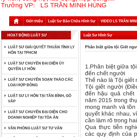
Trưởng VP: LS TRẦN MINH HÙNG
Giới thiệu
Luật Sư Bào Chữa Hình Sự
VIDEO LS TRẦN MI
HOẠT ĐỘNG LUẬT SƯ
Luật Sư Hình Sự
Phân biệt giữa tội Giết ng
LUẬT SƯ GIẢI QUYẾT THUẬN TÌNH LY
HÔN TẠI TPHCM
LUẬT SƯ CHUYÊN ĐẠI DIỆN ỦY
1.Phân biệt giữa tộ
QUYỀN LY HÔN
đến chết người
Thế nào là Tội giết
LUẬT SƯ CHUYÊN SOẠN THẢO CÁC
LOẠI HỢP ĐỒNG
Tội giết người (Đi
đến hậu quả chết 
LUẬT SƯ LY HÔN TẠI TÂN BÌNH, GÒ
năm 2015 trong thực
VẤP
mong manh và tồn t
LUẬT SƯ CHUYÊN ĐẠI DIỆN CHO
quyết khác nhau, v
DOANH NGHIỆP TẠI TÒA ÁN
cần làm rõ trong hai
Qua thực tiễn nghi
VĂN PHÒNG LUẬT SƯ TƯ VẤN
các quy định của p