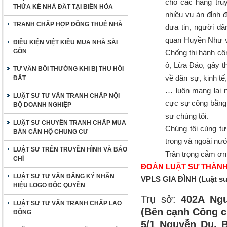
cho các hãng tru
THỪA KẾ NHÀ ĐẤT TẠI BIÊN HÒA
nhiều vụ án đỉnh 
TRANH CHẤP HỢP ĐỒNG THUÊ NHÀ
đưa tin, người d
quan Huyền Như và
ĐIỀU KIỆN VIỆT KIỀU MUA NHÀ SÀI
GÒN
Chống thi hành cô
ô, Lừa Đảo, gây th
TƯ VẤN BỒI THƯỜNG KHI BỊ THU HỒI
về dân sự, kinh tế
ĐẤT
… luôn mang lại 
LUẬT SƯ TƯ VẤN TRANH CHẤP NỘI
cực sự công bằng, 
BỘ DOANH NGHIỆP
sư chúng tôi.
LUẬT SƯ CHUYÊN TRANH CHẤP MUA
Chúng tôi cùng tư
BÁN CĂN HỘ CHUNG CƯ
trong và ngoài nướ
LUẬT SƯ TRÊN TRUYỀN HÌNH VÀ BÁO
Trân trọng cảm ơn
CHÍ
ĐOÀN LUẬT SƯ THÀNH
LUẬT SƯ TƯ VẤN ĐĂNG KÝ NHÃN
VPLS GIA ĐÌNH (Luật s
HIỆU LOGO ĐỘC QUYỀN
Trụ sở:
402A Ngu
LUẬT SƯ TƯ VẤN TRANH CHẤP LAO
(Bên cạnh Công c
ĐỘNG
5/1 Nguyễn Du, B