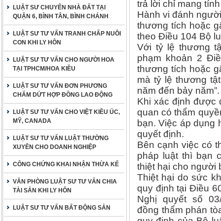
trả lời chỉ mang tín
LUẬT SƯ CHUYÊN NHÀ ĐẤT TẠI
Hành vi đánh người
QUẬN 6, BÌNH TÂN, BÌNH CHÁNH
thương tích hoặc g
LUẬT SƯ TƯ VẤN TRANH CHẤP NUÔI
theo Điều 104 Bộ lu
CON KHI LY HÔN
Với tỷ lệ thương 
phạm khoản 2 Điều
LUẬT SƯ TƯ VẤN CHO NGƯỜI HOA
thương tích hoặc g
TẠI TPHCM/HOA KIỀU
mà tỷ lệ thương tậ
LUẬT SƯ TƯ VẤN ĐƠN PHƯƠNG
năm đến bảy năm”.
CHẤM DỨT HỢP ĐỒNG LAO ĐỘNG
Khi xác định được 
quan có thẩm quyền
LUẬT SƯ TƯ VẤN CHO VIỆT KIỀU ÚC,
MỸ, CANADA
bạn. Việc áp dụng 
quyết định.
LUẬT SƯ TƯ VẤN LUẬT THƯỜNG
Bên cạnh việc có t
XUYÊN CHO DOANH NGHIỆP
pháp luật thì bạn
CÔNG CHỨNG KHAI NHẬN THỪA KẾ
thiệt hại cho người
Thiệt hại do sức 
VĂN PHÒNG LUẬT SƯ TƯ VẤN CHIA
quy định tại Điều 
TÀI SẢN KHI LY HÔN
Nghị quyết số 03
LUẬT SƯ TƯ VẤN BẤT ĐỘNG SẢN
đồng thẩm phán tò
quy định của Bộ lu