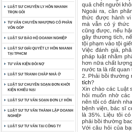
quả chết người khô
LUẬT SƯ CHUYÊN LY HÔN NHANH
Ngoài ra, cần phâ
TRỌN GÓI
thức được hành vi
TƯ VẤN CHUYỂN NHƯỢNG CỔ PHẦN
mà vẫn có ý thức
VỐN GÓP
cũng được, nếu hậu 
gây thương tích, n
LUẬT SƯ BẢO HỘ DOANH NGHIỆP
tội phạm vào tội giế
LUẬT SƯ GIẢI QUYẾT LY HÔN NHANH
Việc đánh giá, ph
TẠI TPHCM
pháp luật nhằm ph
hơn nữa chất lượng
TƯ VẤN KIỆN ĐÒI NỢ
nước ta là rất quan 
LUẬT SƯ TRANH CHẤP NHÀ Ở
2. Phải bồi thường
tích
?
LUẬT SƯ CHUYÊN SOẠN ĐƠN KHỞI
Xin chào các Luật s
KIỆN KHIẾU NẠI
hỏi muốn nhờ các 
LUẬT SƯ TƯ VẤN SOẠN ĐƠN LY HÔN
nên tôi có đánh nha
bệnh viện, bác sĩ 
LUẬT SƯ TƯ VẤN THÀNH LẬP DOANH
là 35%. Liệu tôi c
NGHIỆP
phải bồi thường ba
LUẬT SƯ TƯ VẤN TẠI CÔNG TY
Với câu hỏi của bạ