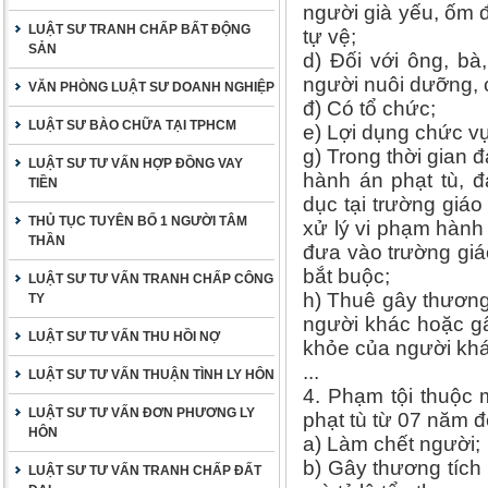
người già yếu, ốm
LUẬT SƯ TRANH CHẤP BẤT ĐỘNG
tự vệ;
SẢN
d) Đối với ông, bà
người nuôi dưỡng,
VĂN PHÒNG LUẬT SƯ DOANH NGHIỆP
đ) Có tổ chức;
LUẬT SƯ BÀO CHỮA TẠI TPHCM
e) Lợi dụng chức v
g) Trong thời gian 
LUẬT SƯ TƯ VẤN HỢP ĐỒNG VAY
hành án phạt tù, 
TIỀN
dục tại trường gi
THỦ TỤC TUYÊN BỐ 1 NGƯỜI TÂM
xử lý vi phạm hành
THẦN
đưa vào trường gi
bắt buộc;
LUẬT SƯ TƯ VẤN TRANH CHẤP CÔNG
h) Thuê gây thương
TY
người khác hoặc gâ
LUẬT SƯ TƯ VẤN THU HỒI NỢ
khỏe của người khá
...
LUẬT SƯ TƯ VẤN THUẬN TÌNH LY HÔN
4. Phạm tội thuộc 
LUẬT SƯ TƯ VẤN ĐƠN PHƯƠNG LY
phạt tù từ 07 năm 
HÔN
a) Làm chết người;
b) Gây thương tích
LUẬT SƯ TƯ VẤN TRANH CHẤP ĐẤT