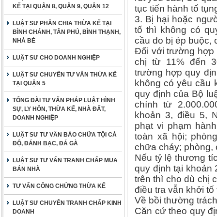
KẾ TẠI QUẬN 8, QUẬN 9, QUẬN 12
tục tiến hành tố tụn
3. Bị hại hoặc ngườ
LUẬT SƯ PHÂN CHIA THỪA KẾ TẠI
tố thì không có qu
BÌNH CHÁNH, TÂN PHÚ, BÌNH THẠNH,
cầu do bị ép buộc,
NHÀ BÈ
Đối với trường hợp 
LUẬT SƯ CHO DOANH NGHIỆP
chị từ 11% đến 
trường hợp quy địn
LUẬT SƯ CHUYÊN TƯ VẤN THỪA KẾ
không có yêu cầu k
TẠI QUẬN 5
quy định của Bộ lu
TỔNG ĐÀI TƯ VẤN PHÁP LUẬT HÌNH
chính từ 2.000.00
SỰ, LY HÔN, THỪA KẾ, NHÀ ĐẤT,
khoản 3, điều 5, 
DOANH NGHIỆP
phạt vi phạm hành 
LUẬT SƯ TƯ VẤN BÀO CHỮA TỘI CÁ
toàn xã hội; phòn
ĐỘ, ĐÁNH BẠC, ĐÁ GÀ
chữa cháy; phòng, 
Nếu tỷ lệ thương t
LUẬT SƯ TƯ VẤN TRANH CHẤP MUA
quy định tại khoản 
BÁN NHÀ
trên thì cho dù chị
TƯ VẤN CÔNG CHỨNG THỪA KẾ
điều tra vẫn khởi tố
Về bồi thường trác
LUẬT SƯ CHUYÊN TRANH CHẤP KINH
Căn cứ theo quy đị
DOANH