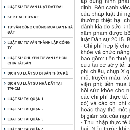
áp dụng hình phạt
định. Bên cạnh việc
LUẬT SƯ TƯ VẤN LUẬT ĐẤT ĐAI
của pháp luật thì n
KÊ KHAI THỪA KẾ
thường thiệt hại c
đánh kia do sức kh
TƯ VẤN CÔNG CHỨNG MUA BÁN NHÀ
xâm phạm được bồi
ĐẤT
luật Dân sự 2015. 
LUẬT SƯ TƯ VẤN THÀNH LẬP CÔNG
- Chi phí hợp lý ch
TY
khỏe và chức năng b
bao gồm: tiền thuê 
LUẬT SƯ CHUYÊN TƯ VẤN LY HÔN
CHIA TÀI SẢN
cứu tại cơ sở y tế; t
phí chiếu, chụp X q
DỊCH VỤ LUẬT SƯ DI SẢN THỪA KẾ
mổ, truyền máu, vật l
viện phí; tiền mua
DỊCH VỤ LUẬT SƯ NHÀ ĐẤT TẠI
TPHCM
hồi sức khỏe cho ng
các chi phí thực tế,
LUẬT SƯ TẠI QUẬN 1
có) và các chi phí
hoặc thay thế một
LUẬT SƯ TẠI QUẬN 2
bị giảm sút của ngườ
LUẬT SƯ TẠI QUẬN 3
- Thu nhập thực tế 
hại. Nếu trước khi
LUẬT SƯ TẠI QUẬN 4