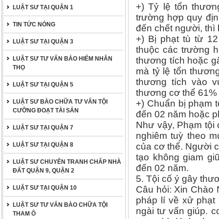
+) Tỷ lệ tổn thươ
LUẬT SƯ TẠI QUẬN 1
trường hợp quy địn
TIN TỨC NÓNG
đến chết người, thì
+) Bị phạt tù từ 
LUẬT SƯ TẠI QUẬN 3
thuộc các trường h
LUẬT SƯ TƯ VẤN BẢO HIỂM NHÂN
thương tích hoặc g
THỌ
mà tỷ lệ tổn thươn
thương tích vào v
LUẬT SƯ TẠI QUẬN 5
thương cơ thể 61% t
LUẬT SƯ BÀO CHỮA TƯ VẤN TỘI
+) Chuẩn bị phạm tộ
CƯỠNG ĐOẠT TÀI SẢN
đến 02 năm hoặc ph
Như vậy, Phạm tội c
LUẬT SƯ TẠI QUẬN 7
nghiêm tuỳ theo m
LUẬT SƯ TẠI QUẬN 8
của cơ thể. Người c
tạo không giam gi
LUẬT SƯ CHUYÊN TRANH CHẤP NHÀ
đến 02 năm.
ĐẤT QUẬN 9, QUẬN 2
5. Tội cố ý gây thư
LUẬT SƯ TẠI QUẬN 10
Câu hỏi: Xin Chào N
pháp lí về xử phạt
LUẬT SƯ TƯ VẤN BÀO CHỮA TỘI
ngài tư vấn giúp. c
THAM Ô