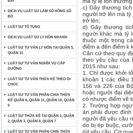
mà tỷ lệ tổn thương
ĐAI
c) Gây thương tíc
DỊCH VỤ LUẬT SƯ LÀM SỔ HỒNG SỔ
người trở lên mà t
ĐỎ
trở lên;
d) Gây thương tíc
LUẬT SƯ TỐ TỤNG
người khác mà tỷ 
DỊCH VỤ LUẬT SƯ LY HÔN NHANH
thuộc một trong c
điểm a đến điểm k 
LUẬT SƯ TƯ VẤN LY HÔN TẠI QUẬN 5,
Căn cứ theo quy đị
QUẬN 11
theo yêu cầu của 
LUẬT SƯ TƯ VẤN NGHĨA VỤ CẤP
2015 như sau:
DƯỠNG
1. Chỉ được khởi tô
khoản 1 các điều 1
LUẬT SƯ TƯ VẤN THỪA KẾ THEO DI
CHÚC
156 và 226 của Bộ
hoặc người đại diện
LUẬT SƯ TƯ VẤN PHÂN CHIA THỪA
có nhược điểm về t
KẾ QUẬN 6, QUẬN 11, QUẬN 10, QUẬN
2. Trường hợp ngườ
5
án phải được đình 
LUẬT SƯ THỪA KẾ TẠI QUẬN 1, QUẬN
người đã yêu cầu rú
2, QUẬN 3, QUẬN 4, QUẬN 7
do bị ép buộc, cưỡ
rút yêu cầu, Cơ qua
LUẬT SƯ TƯ VẤN PHÂN CHIA THỪA