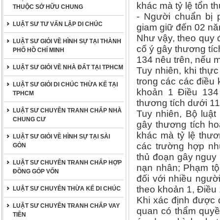
khác mà tỷ lệ tổn t
THUỘC SỞ HỮU CHUNG
- Người chuẩn bị p
LUẬT SƯ TƯ VẤN LẬP DI CHÚC
giam giữ đến 02 nă
Như vậy, theo quy đ
LUẬT SƯ GIỎI VỀ HÌNH SỰ TẠI THÀNH
cố ý gây thương tíc
PHỐ HỒ CHÍ MINH
134 nêu trên, nếu 
LUẬT SƯ GIỎI VỀ NHÀ ĐẤT TẠI TPHCM
Tuy nhiên, khi thự
trong các các điều
LUẬT SƯ GIỎI DI CHÚC THỪA KẾ TẠI
khoản 1 Điều 134
TPHCM
thương tích dưới 11
LUẬT SƯ CHUYÊN TRANH CHẤP NHÀ
Tuy nhiên, Bộ luậ
CHUNG CƯ
gây thương tích h
khác mà tỷ lệ thư
LUẬT SƯ GIỎI VỀ HÌNH SỰ TẠI SÀI
các trường hợp nh
GÒN
thủ đoạn gây nguy 
LUẬT SƯ CHUYÊN TRANH CHẤP HỢP
nạn nhân; Phạm tội
ĐỒNG GÓP VỐN
đối với nhiều người
theo khoản 1, Điều
LUẬT SƯ CHUYÊN THỪA KẾ DI CHÚC
Khi xác định được 
LUẬT SƯ CHUYÊN TRANH CHẤP VAY
quan có thẩm quyền
TIỀN