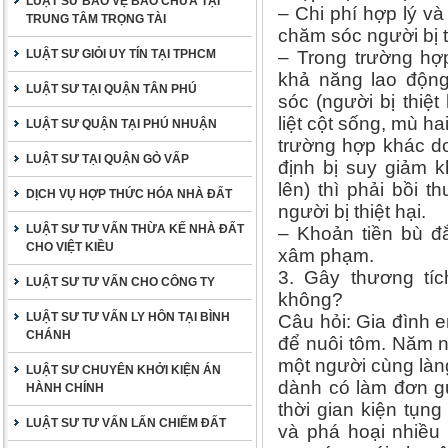
LUẬT SƯ BẢO VỆ BÀO CHỮA TẠI
– Chi phí hợp lý v
TRUNG TÂM TRỌNG TÀI
chăm sóc người bị thi
LUẬT SƯ GIỎI UY TÍN TẠI TPHCM
– Trong trường hợp 
khả năng lao độn
LUẬT SƯ TẠI QUẬN TÂN PHÚ
sóc (người bị thiệ
liệt cột sống, mù ha
LUẬT SƯ QUẬN TẠI PHÚ NHUẬN
trường hợp khác d
LUẬT SƯ TẠI QUẬN GÒ VẤP
định bị suy giảm 
lên) thì phải bồi 
DỊCH VỤ HỢP THỨC HÓA NHÀ ĐẤT
người bị thiệt hại.
LUẬT SƯ TƯ VẤN THỪA KẾ NHÀ ĐẤT
– Khoản tiền bù đắ
CHO VIỆT KIỀU
xâm phạm.
3. Gây thương tíc
LUẬT SƯ TƯ VẤN CHO CÔNG TY
không?
LUẬT SƯ TƯ VẤN LY HÔN TẠI BÌNH
Câu hỏi: Gia đình 
CHÁNH
để nuôi tôm. Năm n
một người cùng làn
LUẬT SƯ CHUYÊN KHỞI KIỆN ÁN
dành có làm đơn gử
HÀNH CHÍNH
thời gian kiện tụn
LUẬT SƯ TƯ VẤN LẤN CHIẾM ĐẤT
và phá hoại nhiều