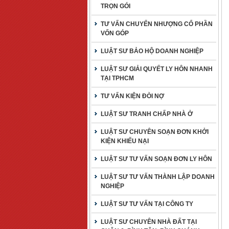
TRỌN GÓI
TƯ VẤN CHUYỂN NHƯỢNG CỔ PHẦN
VỐN GÓP
LUẬT SƯ BẢO HỘ DOANH NGHIỆP
LUẬT SƯ GIẢI QUYẾT LY HÔN NHANH
TẠI TPHCM
TƯ VẤN KIỆN ĐÒI NỢ
LUẬT SƯ TRANH CHẤP NHÀ Ở
LUẬT SƯ CHUYÊN SOẠN ĐƠN KHỞI
KIỆN KHIẾU NẠI
LUẬT SƯ TƯ VẤN SOẠN ĐƠN LY HÔN
LUẬT SƯ TƯ VẤN THÀNH LẬP DOANH
NGHIỆP
LUẬT SƯ TƯ VẤN TẠI CÔNG TY
LUẬT SƯ CHUYÊN NHÀ ĐẤT TẠI