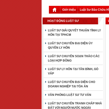
Giới thiệu
Luật Sư Bào Chữa H
HOẠT ĐỘNG LUẬT SƯ
LUẬT SƯ GIẢI QUYẾT THUẬN TÌNH LY
HÔN TẠI TPHCM
LUẬT SƯ CHUYÊN ĐẠI DIỆN ỦY
QUYỀN LY HÔN
LUẬT SƯ CHUYÊN SOẠN THẢO CÁC
LOẠI HỢP ĐỒNG
LUẬT SƯ LY HÔN TẠI TÂN BÌNH, GÒ
VẤP
LUẬT SƯ CHUYÊN ĐẠI DIỆN CHO
DOANH NGHIỆP TẠI TÒA ÁN
VĂN PHÒNG LUẬT SƯ TƯ VẤN
LUẬT SƯ CHUYÊN TRANH CHẤP NHÀ
ĐẤT VỚI NGƯỜI NƯỚC NGOÀI