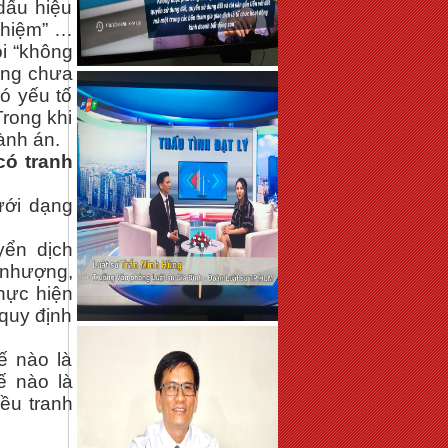
dấu hiệu
nhiệm” …
i “không
cũng chưa
có yếu tố
Trong khi
ành án.
có tranh
ưới dạng
yển dịch
 nhượng,
thực hiện
 quy định
ế nào là
ế nào là
iều tranh