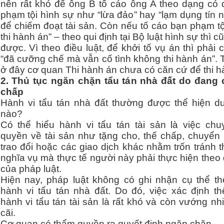
nên rất khó để ông B tố cáo ông A theo dạng có 
phạm tội hình sự như “lừa đảo” hay “lạm dụng tín 
để chiếm đoạt tài sản. Còn nếu tố cáo bạn phạm tộ
thi hành án” – theo qui định tại Bộ luật hình sự thì 
được. Vì theo điều luật, để khởi tố vụ án thì phải 
“đã cưỡng chế mà vẫn cố tình không thi hành án”. 
ở đây cơ quan Thi hành án chưa có căn cứ để thi h
2. Thủ tục ngăn chặn tẩu tán nhà đất do đang 
chấp
Hành vi tẩu tán nhà đất thường được thể hiện d
nào?
Có thể hiểu hành vi tẩu tán tài sản là việc chu
quyền về tài sản như tặng cho, thế chấp, chuyển
trao đổi hoặc các giao dịch khác nhằm trốn tránh 
nghĩa vụ mà thực tế người này phải thực hiện theo
của pháp luật.
Hiện nay, pháp luật không có ghi nhận cụ thể th
hành vi tẩu tán nhà đất. Do đó, việc xác định th
hành vi tẩu tán tài sản là rất khó và còn vướng nh
cãi.
Cơ quan có thẩm quyền ra quyết định ngăn chặn