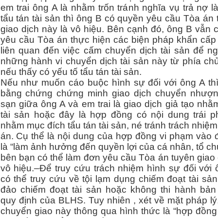
em trai ông A là nhằm trốn tránh nghĩa vụ trả nợ l
tẩu tán tài sản thì ông B có quyền yêu cầu Tòa án
giao dịch này là vô hiệu. Bên cạnh đó, ông B vẫn 
yêu cầu Tòa án thực hiện các biện pháp khẩn cấp 
liên quan đến việc cấm chuyển dịch tài sản để n
những hành vi chuyển dịch tài sản này từ phía ch
nếu thấy có yếu tố tẩu tán tài sản.
Nếu như muốn cáo buộc hình sự đối với ông A thì
bằng chứng chứng minh giao dịch chuyển nhượ
sạn giữa ông A và em trai là giao dịch giả tạo nhằ
tài sản hoặc đây là hợp đồng có nội dung trái ph
nhằm mục đích tẩu tán tài sản, né tránh trách nhiệm
án. Cụ thể là nội dung của hợp đồng vi phạm vào 
là “làm ảnh hưởng đến quyền lợi của cá nhân, tổ c
bên bạn có thể làm đơn yêu cầu Tòa án tuyên giao 
vô hiệu.–Để truy cứu trách nhiệm hình sự đối với 
có thể truy cứu về tội lạm dụng chiếm đoạt tài sả
đảo chiếm đoạt tài sản hoặc không thi hành bản
quy định của BLHS. Tuy nhiên , xét về mặt pháp lý
chuyển giao này thông qua hình thức là “hợp đồng