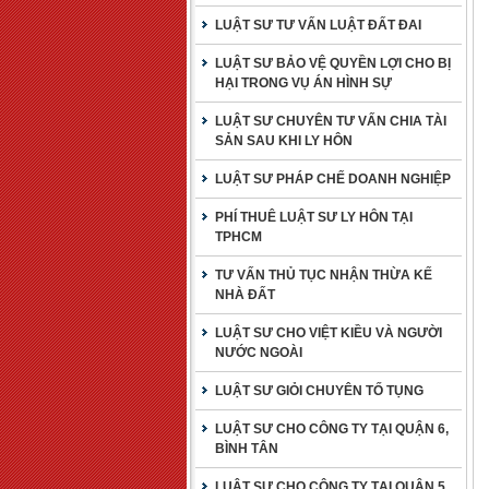
LUẬT SƯ TƯ VẤN LUẬT ĐẤT ĐAI
LUẬT SƯ BẢO VỆ QUYỀN LỢI CHO BỊ
HẠI TRONG VỤ ÁN HÌNH SỰ
LUẬT SƯ CHUYÊN TƯ VẤN CHIA TÀI
SẢN SAU KHI LY HÔN
LUẬT SƯ PHÁP CHẾ DOANH NGHIỆP
PHÍ THUÊ LUẬT SƯ LY HÔN TẠI
TPHCM
TƯ VẤN THỦ TỤC NHẬN THỪA KẾ
NHÀ ĐẤT
LUẬT SƯ CHO VIỆT KIỀU VÀ NGƯỜI
NƯỚC NGOÀI
LUẬT SƯ GIỎI CHUYÊN TỐ TỤNG
LUẬT SƯ CHO CÔNG TY TẠI QUẬN 6,
BÌNH TÂN
LUẬT SƯ CHO CÔNG TY TẠI QUẬN 5,