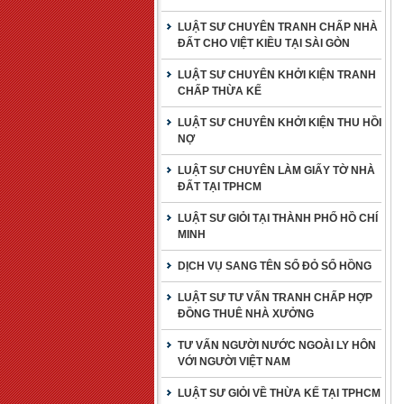
LUẬT SƯ CHUYÊN TRANH CHẤP NHÀ
ĐẤT CHO VIỆT KIỀU TẠI SÀI GÒN
LUẬT SƯ CHUYÊN KHỞI KIỆN TRANH
CHẤP THỪA KẾ
LUẬT SƯ CHUYÊN KHỞI KIỆN THU HỒI
NỢ
LUẬT SƯ CHUYÊN LÀM GIẤY TỜ NHÀ
ĐẤT TẠI TPHCM
LUẬT SƯ GIỎI TẠI THÀNH PHỐ HỒ CHÍ
MINH
DỊCH VỤ SANG TÊN SỔ ĐỎ SỔ HỒNG
LUẬT SƯ TƯ VẤN TRANH CHẤP HỢP
ĐỒNG THUÊ NHÀ XƯỞNG
TƯ VẤN NGƯỜI NƯỚC NGOÀI LY HÔN
VỚI NGƯỜI VIỆT NAM
LUẬT SƯ GIỎI VỀ THỪA KẾ TẠI TPHCM