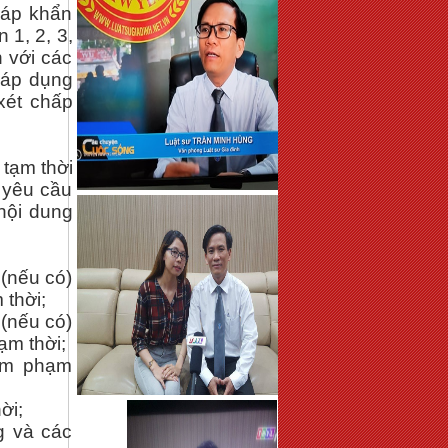
háp khẩn
 1, 2, 3,
 với các
 áp dụng
xét chấp
tạm thời
 yêu cầu
nội dung
 (nếu có)
thời;
 (nếu có)
ạm thời;
xâm phạm
ời;
g và các