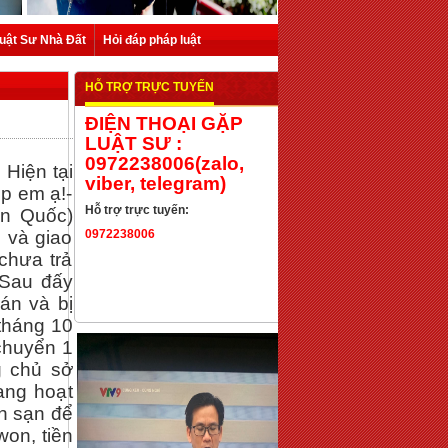
uật Sư Nhà Đất
Hỏi đáp pháp luật
HỖ TRỢ TRỰC TUYẾN
ĐIỆN THOẠI GẶP
LUẬT SƯ :
0972238006(zalo,
 Hiện tại
viber, telegram)
p em ạ!-
Hỗ trợ trực tuyến:
àn Quốc)
 và giao
0972238006
chưa trả
 Sau đấy
án và bị
tháng 10
 chuyển 1
g chủ sở
ang hoạt
ch sạn để
won, tiền