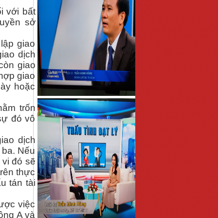
 với bất
quyền sở
lập giao
iao dịch
 còn giao
 hợp giao
này hoặc
hằm trốn
 sự đó vô
giao dịch
ứ ba. Nếu
 vi đó sẽ
trên thực
u tán tài
ược việc
ông A và