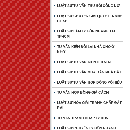
LUẬT SƯ TƯ VẤN THU HỒI CÔNG NỢ
LUẬT SƯ CHUYÊN GIẢI QUYẾT TRANH
CHẤP
LUẬT SƯ LÀM LY HÔN NHANH TẠI
TPHCM
TƯ VẤN KIỆN ĐÒI LẠI NHÀ CHO Ở
NHỜ
LUẬT SƯ TƯ VẤN KIỆN ĐÒI NHÀ
LUẬT SƯ TƯ VẤN MUA BÁN NHÀ ĐẤT
LUẬT SƯ TƯ VẤN HỢP ĐỒNG VÔ HIỆU
TƯ VẤN HỢP ĐỒNG GIẢ CÁCH
LUẬT SƯ HÒA GIẢI TRANH CHẤP ĐẤT
ĐAI
TƯ VẤN TRANH CHẤP LY HÔN
LUẬT SƯ CHUYÊN LY HÔN NHANH