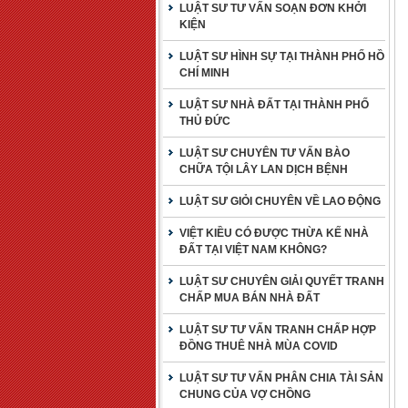
LUẬT SƯ TƯ VẤN SOẠN ĐƠN KHỞI
KIỆN
LUẬT SƯ HÌNH SỰ TẠI THÀNH PHỐ HỒ
CHÍ MINH
LUẬT SƯ NHÀ ĐẤT TẠI THÀNH PHỐ
THỦ ĐỨC
LUẬT SƯ CHUYÊN TƯ VẤN BÀO
CHỮA TỘI LÂY LAN DỊCH BỆNH
LUẬT SƯ GIỎI CHUYÊN VỀ LAO ĐỘNG
VIỆT KIỀU CÓ ĐƯỢC THỪA KẾ NHÀ
ĐẤT TẠI VIỆT NAM KHÔNG?
LUẬT SƯ CHUYÊN GIẢI QUYẾT TRANH
CHẤP MUA BÁN NHÀ ĐẤT
LUẬT SƯ TƯ VẤN TRANH CHẤP HỢP
ĐỒNG THUÊ NHÀ MÙA COVID
LUẬT SƯ TƯ VẤN PHÂN CHIA TÀI SẢN
CHUNG CỦA VỢ CHỒNG