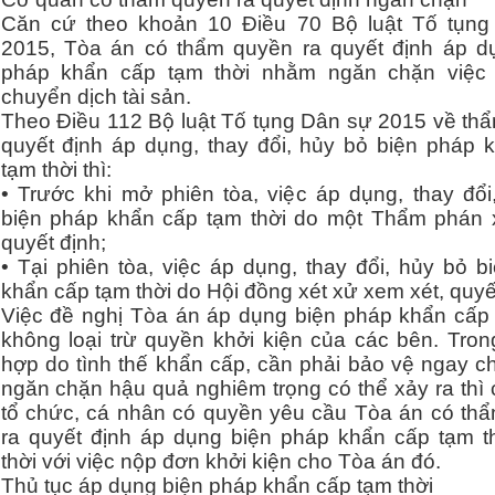
Căn cứ theo khoản 10 Điều 70 Bộ luật Tố tụn
2015, Tòa án có thẩm quyền ra quyết định áp d
pháp khẩn cấp tạm thời nhằm ngăn chặn việc 
chuyển dịch tài sản.
Theo Điều 112 Bộ luật Tố tụng Dân sự 2015 về th
quyết định áp dụng, thay đổi, hủy bỏ biện pháp 
tạm thời thì:
• Trước khi mở phiên tòa, việc áp dụng, thay đổi
biện pháp khẩn cấp tạm thời do một Thẩm phán 
quyết định;
• Tại phiên tòa, việc áp dụng, thay đổi, hủy bỏ b
khẩn cấp tạm thời do Hội đồng xét xử xem xét, quyế
Việc đề nghị Tòa án áp dụng biện pháp khẩn cấp 
không loại trừ quyền khởi kiện của các bên. Tron
hợp do tình thế khẩn cấp, cần phải bảo vệ ngay c
ngăn chặn hậu quả nghiêm trọng có thể xảy ra thì 
tổ chức, cá nhân có quyền yêu cầu Tòa án có th
ra quyết định áp dụng biện pháp khẩn cấp tạm t
thời với việc nộp đơn khởi kiện cho Tòa án đó.
Thủ tục áp dụng biện pháp khẩn cấp tạm thời