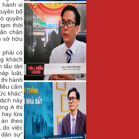
à hành vi
 tuyên bố
có quyền
tạm thời
găn chặn
ủ sở hữu
 phải có
ng khách
m tẩu tán
áp luật,
 thi hành
điều cấm
hức khác”
dịch này
ông A thì
n hay lừa
 án theo
, do việc
 dân sự”