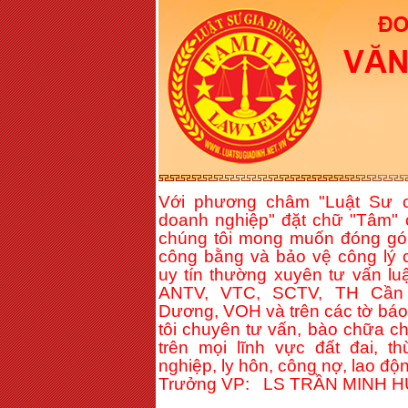
Với phương châm "Luật Sư c
doanh nghiệp" đặt chữ "Tâm" 
chúng tôi mong muốn đóng gó
công bằng và bảo vệ công lý c
uy tín thường xuyên tư vấn lu
ANTV, VTC, SCTV, TH Cần 
Dương, VOH và trên các tờ báo 
tôi chuyên tư vấn, bào chữa c
trên mọi lĩnh vực đất đai, t
nghiệp, ly hôn, công nợ, lao độn
Trưởng VP: LS TRẦN MINH 