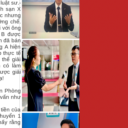
luật sư.-
ch sạn X
ác nhưng
ỡng chế.
i với ông
g B được
ện đã bán
g A hiện
 thực tế
thể giải
h có làm
ược giải
ạ!
ăn Phòng
 vấn như
tiền của
chuyển 1
hấy rằng