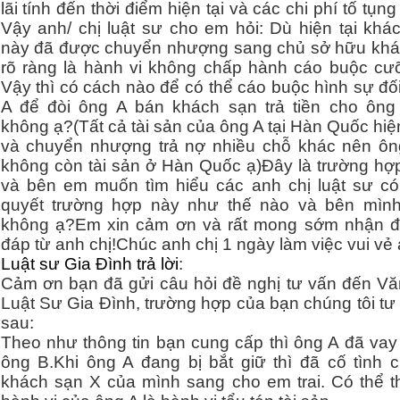
lãi tính đến thời điểm hiện tại và các chi phí tố tụng 
Vậy anh/ chị luật sư cho em hỏi: Dù hiện tại khá
này đã được chuyển nhượng sang chủ sở hữu kh
rõ ràng là hành vi không chấp hành cáo buộc cư
Vậy thì có cách nào để có thể cáo buộc hình sự đố
A để đòi ông A bán khách sạn trả tiền cho ôn
không ạ?(Tất cả tài sản của ông A tại Hàn Quốc hi
và chuyển nhượng trả nợ nhiều chỗ khác nên ôn
không còn tài sản ở Hàn Quốc ạ)Đây là trường hợp
và bên em muốn tìm hiểu các anh chị luật sư có 
quyết trường hợp này như thế nào và bên mìn
không ạ?Em xin cảm ơn và rất mong sớm nhận đ
đáp từ anh chị!Chúc anh chị 1 ngày làm việc vui vẻ 
Luật sư Gia Đình trả lời
:
Cảm ơn bạn đã gửi câu hỏi đề nghị tư vấn đến V
Luật Sư Gia Đình, trường hợp của bạn chúng tôi tư
sau:
Theo như thông tin bạn cung cấp thì ông A đã vay 
ông B.Khi ông A đang bị bắt giữ thì đã cố tình 
khách sạn X của mình sang cho em trai. Có thể t