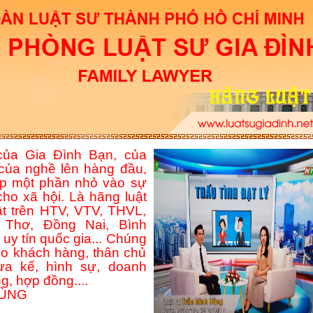
ủa Gia Đình Bạn, của
của nghề lên hàng đầu,
p một phần nhỏ vào sự
ho xã hội. Là hãng luật
ật trên HTV, VTV, THVL,
Thơ, Đồng Nai, Bình
uy tín quốc gia... Chúng
ho khách hàng, thân chủ
hừa kế, hình sự, doanh
g, hợp đồng....
HÙNG