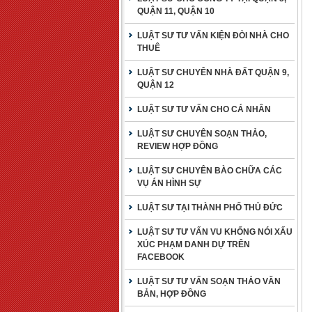
QUẬN 11, QUẬN 10
LUẬT SƯ TƯ VẤN KIỆN ĐÒI NHÀ CHO
THUÊ
LUẬT SƯ CHUYÊN NHÀ ĐẤT QUẬN 9,
QUẬN 12
LUẬT SƯ TƯ VẤN CHO CÁ NHÂN
LUẬT SƯ CHUYÊN SOẠN THẢO,
REVIEW HỢP ĐỒNG
LUẬT SƯ CHUYÊN BÀO CHỮA CÁC
VỤ ÁN HÌNH SỰ
LUẬT SƯ TẠI THÀNH PHỐ THỦ ĐỨC
LUẬT SƯ TƯ VẤN VU KHỐNG NÓI XẤU
XÚC PHẠM DANH DỰ TRÊN
FACEBOOK
LUẬT SƯ TƯ VẤN SOẠN THẢO VĂN
BẢN, HỢP ĐỒNG