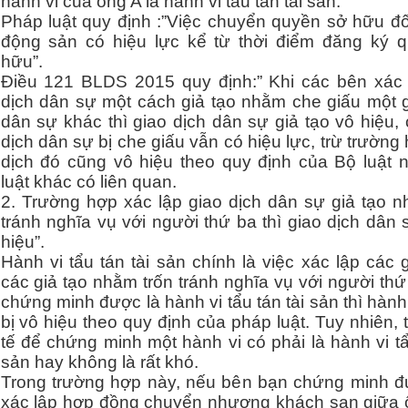
hành vi của ông A là hành vi tẩu tán tài sản.
Pháp luật quy định :”Việc chuyển quyền sở hữu đối
động sản có hiệu lực kể từ thời điểm đăng ký 
hữu”.
Điều 121 BLDS 2015 quy định:” Khi các bên xác 
dịch dân sự một cách giả tạo nhằm che giấu một g
dân sự khác thì giao dịch dân sự giả tạo vô hiệu,
dịch dân sự bị che giấu vẫn có hiệu lực, trừ trường
dịch đó cũng vô hiệu theo quy định của Bộ luật 
luật khác có liên quan.
2. Trường hợp xác lập giao dịch dân sự giả tạo n
tránh nghĩa vụ với người thứ ba thì giao dịch dân
hiệu”.
Hành vi tẩu tán tài sản chính là việc xác lập các 
các giả tạo nhằm trốn tránh nghĩa vụ với người th
chứng minh được là hành vi tẩu tán tài sản thì hành
bị vô hiệu theo quy định của pháp luật. Tuy nhiên, 
tế để chứng minh một hành vi có phải là hành vi tẩ
sản hay không là rất khó.
Trong trường hợp này, nếu bên bạn chứng minh đ
xác lập hợp đồng chuyển nhượng khách sạn giữa 