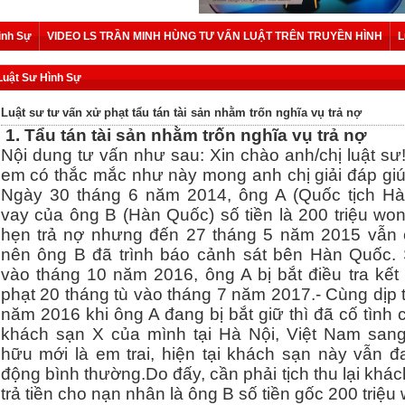
ình Sự
VIDEO LS TRẦN MINH HÙNG TƯ VẤN LUẬT TRÊN TRUYỀN HÌNH
L
Luật Sư Hình Sự
Luật sư tư vấn xử phạt tẩu tán tài sản nhằm trốn nghĩa vụ trả nợ
1. Tẩu tán tài sản nhằm trốn nghĩa vụ trả nợ
Nội dung tư vấn như sau: Xin chào anh/chị luật sư!
em có thắc mắc như này mong anh chị giải đáp giú
Ngày 30 tháng 6 năm 2014, ông A (Quốc tịch H
vay của ông B (Hàn Quốc) số tiền là 200 triệu won
hẹn trả nợ nhưng đến 27 tháng 5 năm 2015 vẫn 
nên ông B đã trình báo cảnh sát bên Hàn Quốc.
vào tháng 10 năm 2016, ông A bị bắt điều tra kết 
phạt 20 tháng tù vào tháng 7 năm 2017.- Cùng dịp 
năm 2016 khi ông A đang bị bắt giữ thì đã cố tình
khách sạn X của mình tại Hà Nội, Việt Nam san
hữu mới là em trai, hiện tại khách sạn này vẫn đ
động bình thường.Do đấy, cần phải tịch thu lại khá
trả tiền cho nạn nhân là ông B số tiền gốc 200 triệu 