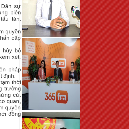
g Dân sự
ụng biện
tẩu tán,
ẩm quyền
khẩn cấp
, hủy bỏ
xem xét,
iện pháp
t định.
tạm thời
g trường
hứng cứ,
cơ quan,
ẩm quyền
hời đồng