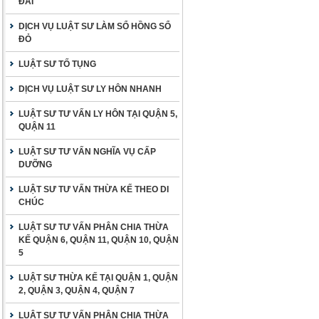
ĐAI
DỊCH VỤ LUẬT SƯ LÀM SỔ HỒNG SỔ
ĐỎ
LUẬT SƯ TỐ TỤNG
DỊCH VỤ LUẬT SƯ LY HÔN NHANH
LUẬT SƯ TƯ VẤN LY HÔN TẠI QUẬN 5,
QUẬN 11
LUẬT SƯ TƯ VẤN NGHĨA VỤ CẤP
DƯỠNG
LUẬT SƯ TƯ VẤN THỪA KẾ THEO DI
CHÚC
LUẬT SƯ TƯ VẤN PHÂN CHIA THỪA
KẾ QUẬN 6, QUẬN 11, QUẬN 10, QUẬN
5
LUẬT SƯ THỪA KẾ TẠI QUẬN 1, QUẬN
2, QUẬN 3, QUẬN 4, QUẬN 7
LUẬT SƯ TƯ VẤN PHÂN CHIA THỪA