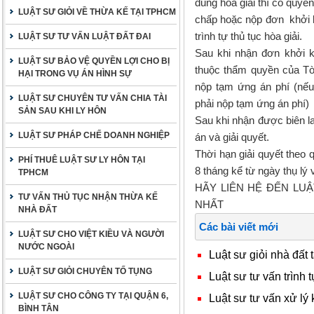
dung hòa giải thì có quyề
LUẬT SƯ GIỎI VỀ THỪA KẾ TẠI TPHCM
chấp hoặc nộp đơn khởi k
trình tự thủ tục hòa giải.
LUẬT SƯ TƯ VẤN LUẬT ĐẤT ĐAI
Sau khi nhận đơn khởi k
LUẬT SƯ BẢO VỆ QUYỀN LỢI CHO BỊ
thuộc thẩm quyền của Tò
HẠI TRONG VỤ ÁN HÌNH SỰ
nộp tạm ứng án phí (nế
LUẬT SƯ CHUYÊN TƯ VẤN CHIA TÀI
phải nộp tạm ứng án phí)
SẢN SAU KHI LY HÔN
Sau khi nhận được biên la
LUẬT SƯ PHÁP CHẾ DOANH NGHIỆP
án và giải quyết.
Thời hạn giải quyết theo q
PHÍ THUÊ LUẬT SƯ LY HÔN TẠI
8 tháng kể từ ngày thụ lý 
TPHCM
HÃY LIÊN HỆ ĐẾN LU
TƯ VẤN THỦ TỤC NHẬN THỪA KẾ
NHẤT
NHÀ ĐẤT
Các bài viết mới
LUẬT SƯ CHO VIỆT KIỀU VÀ NGƯỜI
NƯỚC NGOÀI
Luật sư giỏi nhà đất 
LUẬT SƯ GIỎI CHUYÊN TỐ TỤNG
Luật sư tư vấn trình t
LUẬT SƯ CHO CÔNG TY TẠI QUẬN 6,
Luật sư tư vấn xử lý 
BÌNH TÂN