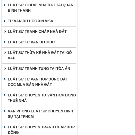
LUẬT SƯ GIỎI VỀ NHÀ ĐẤT TẠI QUẬN
BÌNH THẠNH
TƯ VẤN DU HỌC XIN VISA
LUẬT SƯ TRANH CHẤP NHÀ ĐẤT
LUẬT SƯ TƯ VẤN DI CHÚC
LUẬT SƯ THỪA KẾ NHÀ ĐẤT TẠI GÒ
VẤP
LUẬT SƯ TRANH TỤNG TẠI TÒA ÁN
LUẬT SƯ TƯ VẤN HỢP ĐỒNG ĐẶT
CỌC MUA BÁN NHÀ ĐẤT
LUẬT SƯ CHUYÊN TƯ VẤN HỢP ĐỒNG
THUÊ NHÀ
VĂN PHÒNG LUẬT SƯ CHUYÊN HÌNH
SỰ TẠI TPHCM
LUẬT SƯ CHUYÊN TRANH CHẤP HỢP
ĐỒNG