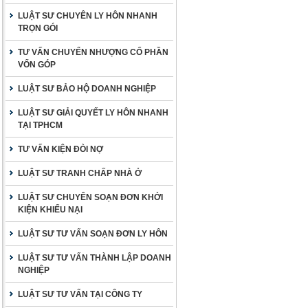
LUẬT SƯ CHUYÊN LY HÔN NHANH
TRỌN GÓI
TƯ VẤN CHUYỂN NHƯỢNG CỔ PHẦN
VỐN GÓP
LUẬT SƯ BẢO HỘ DOANH NGHIỆP
LUẬT SƯ GIẢI QUYẾT LY HÔN NHANH
TẠI TPHCM
TƯ VẤN KIỆN ĐÒI NỢ
LUẬT SƯ TRANH CHẤP NHÀ Ở
LUẬT SƯ CHUYÊN SOẠN ĐƠN KHỞI
KIỆN KHIẾU NẠI
LUẬT SƯ TƯ VẤN SOẠN ĐƠN LY HÔN
LUẬT SƯ TƯ VẤN THÀNH LẬP DOANH
NGHIỆP
LUẬT SƯ TƯ VẤN TẠI CÔNG TY