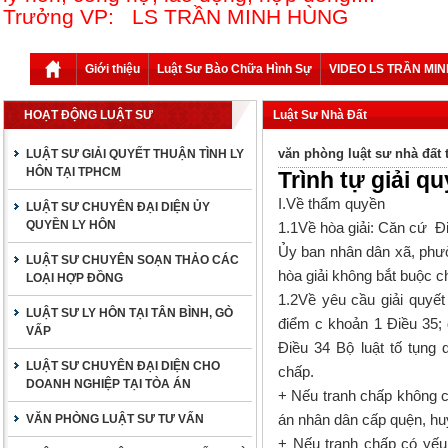
Trưởng VP: LS TRẦN MINH HÙNG
Giới thiệu
Luật Sư Bào Chữa Hình Sự
VIDEO LS TRẦN MI
HOẠT ĐỘNG LUẬT SƯ
Luật Sư Nhà Đất
văn phòng luật sư nhà đất 
LUẬT SƯ GIẢI QUYẾT THUẬN TÌNH LY
HÔN TẠI TPHCM
Trình tự giải q
I.Về thẩm quyền
LUẬT SƯ CHUYÊN ĐẠI DIỆN ỦY
QUYỀN LY HÔN
1.1Về hòa giải: Căn cứ Đi
Ủy ban nhân dân xã, phườn
LUẬT SƯ CHUYÊN SOẠN THẢO CÁC
hòa giải không bắt buộc c
LOẠI HỢP ĐỒNG
1.2Về yêu cầu giải quyết
LUẬT SƯ LY HÔN TẠI TÂN BÌNH, GÒ
điểm c khoản 1 Điều 35;
VẤP
Điều 34 Bộ luật tố tụng
LUẬT SƯ CHUYÊN ĐẠI DIỆN CHO
chấp.
DOANH NGHIỆP TẠI TÒA ÁN
+ Nếu tranh chấp không c
án nhân dân cấp quện, huy
VĂN PHÒNG LUẬT SƯ TƯ VẤN
+ Nếu tranh chấp có yếu