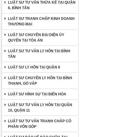
LUẬT SƯ TƯ VẤN THỪA KẾ TẠI QUẬN
6, BÌNH TÂN
LUẬT SƯ TRANH CHẤP KINH DOANH
THƯƠNG MẠI
LUẬT SƯ CHUYÊN ĐẠI DIỆN ỦY
QUYỀN TẠI TÒA ÁN
LUẬT SƯ TƯ VẤN LY HÔN TẠI BÌNH
TÂN
LUẬT SƯ LY HÔN TẠI QUẬN 6
LUẬT SƯ CHUYÊN LY HÔN TẠI BÌNH
THẠNH, GÒ VẤP
LUẬT SƯ HÌNH SỰ TẠI BIÊN HÒA
LUẬT SƯ TƯ VẤN LY HÔN TẠI QUẬN
10, QUẬN 11
LUẬT SƯ TƯ VẤN TRANH CHẤP CỐ
PHẦN VỐN GÓP