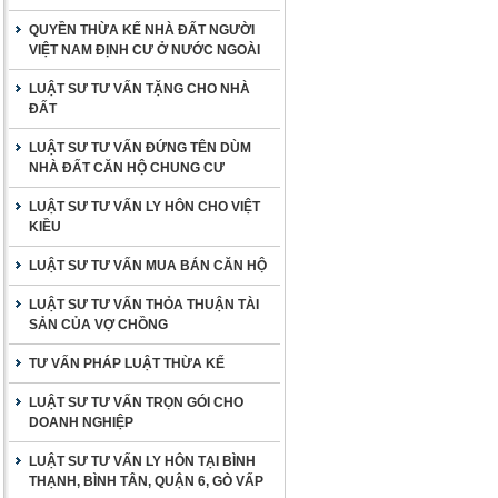
QUYỀN THỪA KẾ NHÀ ĐẤT NGƯỜI
VIỆT NAM ĐỊNH CƯ Ở NƯỚC NGOÀI
LUẬT SƯ TƯ VẤN TẶNG CHO NHÀ
ĐẤT
LUẬT SƯ TƯ VẤN ĐỨNG TÊN DÙM
NHÀ ĐẤT CĂN HỘ CHUNG CƯ
LUẬT SƯ TƯ VẤN LY HÔN CHO VIỆT
KIỀU
LUẬT SƯ TƯ VẤN MUA BÁN CĂN HỘ
LUẬT SƯ TƯ VẤN THỎA THUẬN TÀI
SẢN CỦA VỢ CHỒNG
TƯ VẤN PHÁP LUẬT THỪA KẾ
LUẬT SƯ TƯ VẤN TRỌN GÓI CHO
DOANH NGHIỆP
LUẬT SƯ TƯ VẤN LY HÔN TẠI BÌNH
THẠNH, BÌNH TÂN, QUẬN 6, GÒ VẤP