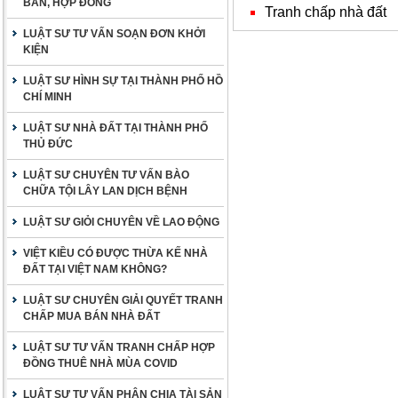
BẢN, HỢP ĐỒNG
Tranh chấp nhà đất
LUẬT SƯ TƯ VẤN SOẠN ĐƠN KHỞI
KIỆN
LUẬT SƯ HÌNH SỰ TẠI THÀNH PHỐ HỒ
CHÍ MINH
LUẬT SƯ NHÀ ĐẤT TẠI THÀNH PHỐ
THỦ ĐỨC
LUẬT SƯ CHUYÊN TƯ VẤN BÀO
CHỮA TỘI LÂY LAN DỊCH BỆNH
LUẬT SƯ GIỎI CHUYÊN VỀ LAO ĐỘNG
VIỆT KIỀU CÓ ĐƯỢC THỪA KẾ NHÀ
ĐẤT TẠI VIỆT NAM KHÔNG?
LUẬT SƯ CHUYÊN GIẢI QUYẾT TRANH
CHẤP MUA BÁN NHÀ ĐẤT
LUẬT SƯ TƯ VẤN TRANH CHẤP HỢP
ĐỒNG THUÊ NHÀ MÙA COVID
LUẬT SƯ TƯ VẤN PHÂN CHIA TÀI SẢN