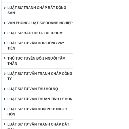
LUẬT SƯ TRANH CHẤP BẤT ĐỘNG
SẢN
VĂN PHÒNG LUẬT SƯ DOANH NGHIỆP
LUẬT SƯ BÀO CHỮA TẠI TPHCM
LUẬT SƯ TƯ VẤN HỢP ĐỒNG VAY
TIỀN
THỦ TỤC TUYÊN BỐ 1 NGƯỜI TÂM
THẦN
LUẬT SƯ TƯ VẤN TRANH CHẤP CÔNG
TY
LUẬT SƯ TƯ VẤN THU HỒI NỢ
LUẬT SƯ TƯ VẤN THUẬN TÌNH LY HÔN
LUẬT SƯ TƯ VẤN ĐƠN PHƯƠNG LY
HÔN
LUẬT SƯ TƯ VẤN TRANH CHẤP ĐẤT