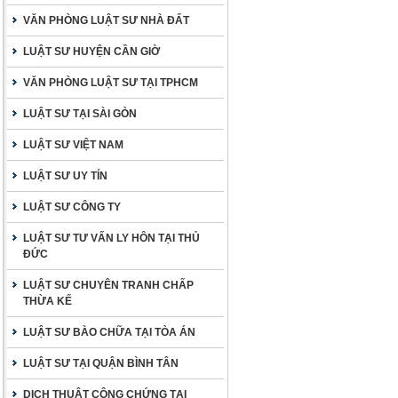
VĂN PHÒNG LUẬT SƯ NHÀ ĐẤT
LUẬT SƯ HUYỆN CẦN GIỜ
VĂN PHÒNG LUẬT SƯ TẠI TPHCM
LUẬT SƯ TẠI SÀI GÒN
LUẬT SƯ VIỆT NAM
LUẬT SƯ UY TÍN
LUẬT SƯ CÔNG TY
LUẬT SƯ TƯ VẤN LY HÔN TẠI THỦ
ĐỨC
LUẬT SƯ CHUYÊN TRANH CHẤP
THỪA KẾ
LUẬT SƯ BÀO CHỮA TẠI TÒA ÁN
LUẬT SƯ TẠI QUẬN BÌNH TÂN
DỊCH THUẬT CÔNG CHỨNG TẠI