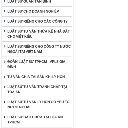
LUẬT SƯ QUẬN TÂN BÌNH
LUẬT SƯ CHO DOANH NGHIỆP
LUẬT SƯ RIÊNG CHO CÁC CÔNG TY
LUẬT SƯ TƯ VẤN THỪA KẾ NHÀ ĐẤT
CHO VIỆT KIỀU
LUẬT SƯ RIÊNG CHO CÔNG TY NƯỚC
NGOÀI TẠI VIỆT NAM
ĐOÀN LUẬT SƯ TPHCM - VPLS GIA
ĐÌNH
TƯ VẤN CHIA TÀI SẢN KHI LY HÔN
LUẬT SƯ TƯ VẤN TRANH CHẤP TẠI
TOÀ ÁN
LUẬT SƯ TƯ VẤN LY HÔN CÓ YẾU TỐ
NƯỚC NGOÀI
LUẬT SƯ BÀO CHỮA TẠI TÒA ÁN
TPHCM