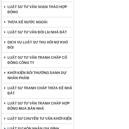
LUẬT SƯ TƯ VẤN SOẠN THẢO HỢP
ĐỒNG
THỪA KẾ NƯỚC NGOÀI
LUẬT SƯ TƯ VẤN ĐÒI LẠI NHÀ ĐẤT
DỊCH VỤ LUẬT SƯ THU HỒI NỢ KHÓ
ĐÒI
LUẬT SƯ TƯ VẤN TRANH CHẤP CỔ
ĐÔNG CÔNG TY
KHỞI KIỆN BỒI THƯỜNG DANH DỰ
NHÂN PHẨM
LUẬT SƯ TRANH CHẤP THỪA KẾ NHÀ
ĐẤT
LUẬT SƯ TƯ VẤN TRANH CHẤP HỢP
ĐỒNG MUA BÁN NHÀ
LUẬT SƯ CHUYÊN TƯ VẤN KHỞI KIỆN
LUẬT SƯ HÔN NHÂN GIA ĐÌNH