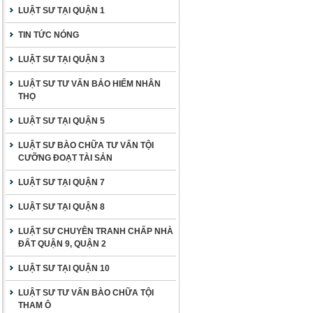
LUẬT SƯ TẠI QUẬN 1
TIN TỨC NÓNG
LUẬT SƯ TẠI QUẬN 3
LUẬT SƯ TƯ VẤN BẢO HIỂM NHÂN
THỌ
LUẬT SƯ TẠI QUẬN 5
LUẬT SƯ BÀO CHỮA TƯ VẤN TỘI
CƯỠNG ĐOẠT TÀI SẢN
LUẬT SƯ TẠI QUẬN 7
LUẬT SƯ TẠI QUẬN 8
LUẬT SƯ CHUYÊN TRANH CHẤP NHÀ
ĐẤT QUẬN 9, QUẬN 2
LUẬT SƯ TẠI QUẬN 10
LUẬT SƯ TƯ VẤN BÀO CHỮA TỘI
THAM Ô