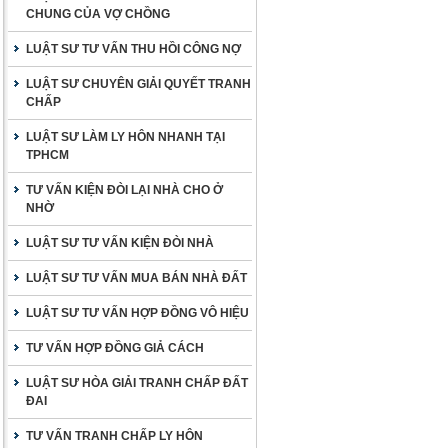
CHUNG CỦA VỢ CHỒNG
LUẬT SƯ TƯ VẤN THU HỒI CÔNG NỢ
LUẬT SƯ CHUYÊN GIẢI QUYẾT TRANH
CHẤP
LUẬT SƯ LÀM LY HÔN NHANH TẠI
TPHCM
TƯ VẤN KIỆN ĐÒI LẠI NHÀ CHO Ở
NHỜ
LUẬT SƯ TƯ VẤN KIỆN ĐÒI NHÀ
LUẬT SƯ TƯ VẤN MUA BÁN NHÀ ĐẤT
LUẬT SƯ TƯ VẤN HỢP ĐỒNG VÔ HIỆU
TƯ VẤN HỢP ĐỒNG GIẢ CÁCH
LUẬT SƯ HÒA GIẢI TRANH CHẤP ĐẤT
ĐAI
TƯ VẤN TRANH CHẤP LY HÔN