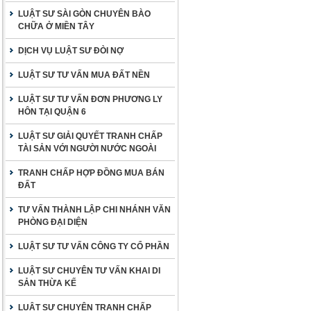
LUẬT SƯ SÀI GÒN CHUYÊN BÀO
CHỮA Ở MIỀN TÂY
DỊCH VỤ LUẬT SƯ ĐÒI NỢ
LUẬT SƯ TƯ VẤN MUA ĐẤT NỀN
LUẬT SƯ TƯ VẤN ĐƠN PHƯƠNG LY
HÔN TẠI QUẬN 6
LUẬT SƯ GIẢI QUYẾT TRANH CHẤP
TÀI SẢN VỚI NGƯỜI NƯỚC NGOÀI
TRANH CHẤP HỢP ĐỒNG MUA BÁN
ĐẤT
TƯ VẤN THÀNH LẬP CHI NHÁNH VĂN
PHÒNG ĐẠI DIỆN
LUẬT SƯ TƯ VẤN CÔNG TY CỔ PHẦN
LUẬT SƯ CHUYÊN TƯ VẤN KHAI DI
SẢN THỪA KẾ
LUẬT SƯ CHUYÊN TRANH CHẤP