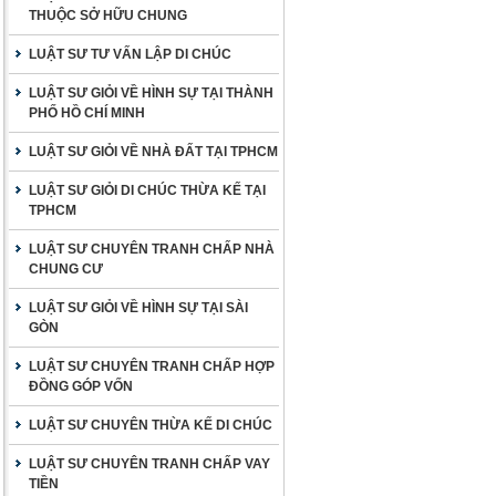
THUỘC SỞ HỮU CHUNG
LUẬT SƯ TƯ VẤN LẬP DI CHÚC
LUẬT SƯ GIỎI VỀ HÌNH SỰ TẠI THÀNH
PHỐ HỒ CHÍ MINH
LUẬT SƯ GIỎI VỀ NHÀ ĐẤT TẠI TPHCM
LUẬT SƯ GIỎI DI CHÚC THỪA KẾ TẠI
TPHCM
LUẬT SƯ CHUYÊN TRANH CHẤP NHÀ
CHUNG CƯ
LUẬT SƯ GIỎI VỀ HÌNH SỰ TẠI SÀI
GÒN
LUẬT SƯ CHUYÊN TRANH CHẤP HỢP
ĐỒNG GÓP VỐN
LUẬT SƯ CHUYÊN THỪA KẾ DI CHÚC
LUẬT SƯ CHUYÊN TRANH CHẤP VAY
TIỀN