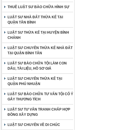
THUÊ LUẬT SƯ BÀO CHỮA HÌNH SỰ
LUẬT SƯ NHÀ ĐẤT THỪA KẾ TẠI
QUẬN TÂN BÌNH
LUẬT SƯ THỪA KẾ TẠI HUYỆN BÌNH
CHÁNH
LUẬT SƯ CHUYÊN THỪA KẾ NHÀ ĐẤT
TẠI QUẬN BÌNH TÂN
LUẬT SƯ BÀO CHỮA TỘI LÀM CON
DẤU, TÀI LIỆU, HỒ SƠ GIẢ
LUẬT SƯ CHUYÊN THỪA KẾ TẠI
QUẬN PHÚ NHUẬN
LUẬT SƯ BÀO CHỮA TƯ VẤN TỘI CỐ Ý
GÂY THƯƠNG TÍCH
LUẬT SƯ TƯ VẤN TRANH CHẤP HỢP
ĐỒNG XÂY DỰNG
LUẬT SƯ CHUYÊN VỀ DI CHÚC