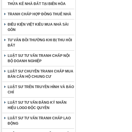
THỪA KẾ NHÀ ĐẤT TẠI BIÊN HÒA
TRANH CHẤP HỢP ĐỒNG THUÊ NHÀ
ĐIỀU KIỆN VIỆT KIỀU MUA NHÀ SÀI
GÒN
TƯ VẤN BỒI THƯỜNG KHI BỊ THU HỒI
ĐẤT
LUẬT SƯ TƯ VẤN TRANH CHẤP NỘI
BỘ DOANH NGHIỆP
LUẬT SƯ CHUYÊN TRANH CHẤP MUA
BÁN CĂN HỘ CHUNG CƯ
LUẬT SƯ TRÊN TRUYỀN HÌNH VÀ BÁO
CHÍ
LUẬT SƯ TƯ VẤN ĐĂNG KÝ NHÃN
HIỆU LOGO ĐỘC QUYỀN
LUẬT SƯ TƯ VẤN TRANH CHẤP LAO
ĐỘNG