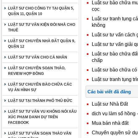
Luật sư bào chữa mua
LUẬT SƯ CHO CÔNG TY TẠI QUẬN 5,
cọc
QUẬN 11, QUẬN 10
Luật sư tranh tụng c
không
LUẬT SƯ TƯ VẤN KIỆN ĐÒI NHÀ CHO
THUÊ
Luật sư tư vấn cách 
LUẬT SƯ CHUYÊN NHÀ ĐẤT QUẬN 9,
Luật sư tư vấn giải q
QUẬN 12
Luật sư bào chữa đất
LUẬT SƯ TƯ VẤN CHO CÁ NHÂN
chấp
LUẬT SƯ CHUYÊN SOẠN THẢO,
Luật sư bào chữa có
REVIEW HỢP ĐỒNG
Luật sư tranh tụng trì
LUẬT SƯ CHUYÊN BÀO CHỮA CÁC
VỤ ÁN HÌNH SỰ
Các bài viết đã đăng
LUẬT SƯ TẠI THÀNH PHỐ THỦ ĐỨC
Luật sư Nhà Đất
LUẬT SƯ TƯ VẤN VU KHỐNG NÓI XẤU
dịch vụ làm sổ hồng 
XÚC PHẠM DANH DỰ TRÊN
Mua bán nhà đất
FACEBOOK
Chuyển quyền sử dụ
LUẬT SƯ TƯ VẤN SOẠN THẢO VĂN