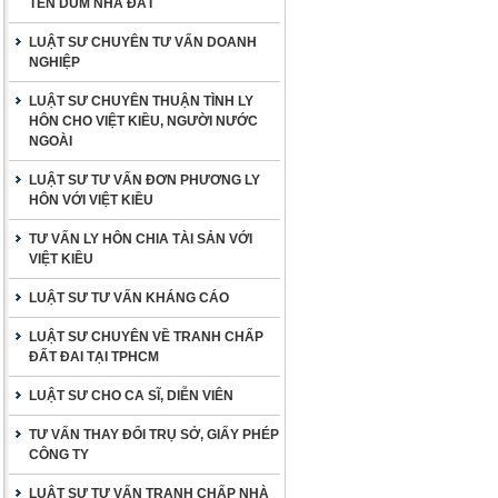
TÊN DÙM NHÀ ĐẤT
LUẬT SƯ CHUYÊN TƯ VẤN DOANH
NGHIỆP
LUẬT SƯ CHUYÊN THUẬN TÌNH LY
HÔN CHO VIỆT KIỀU, NGƯỜI NƯỚC
NGOÀI
LUẬT SƯ TƯ VẤN ĐƠN PHƯƠNG LY
HÔN VỚI VIỆT KIỀU
TƯ VẤN LY HÔN CHIA TÀI SẢN VỚI
VIỆT KIỀU
LUẬT SƯ TƯ VẤN KHÁNG CÁO
LUẬT SƯ CHUYÊN VỀ TRANH CHẤP
ĐẤT ĐAI TẠI TPHCM
LUẬT SƯ CHO CA SĨ, DIỄN VIÊN
TƯ VẤN THAY ĐỔI TRỤ SỞ, GIẤY PHÉP
CÔNG TY
LUẬT SƯ TƯ VẤN TRANH CHẤP NHÀ