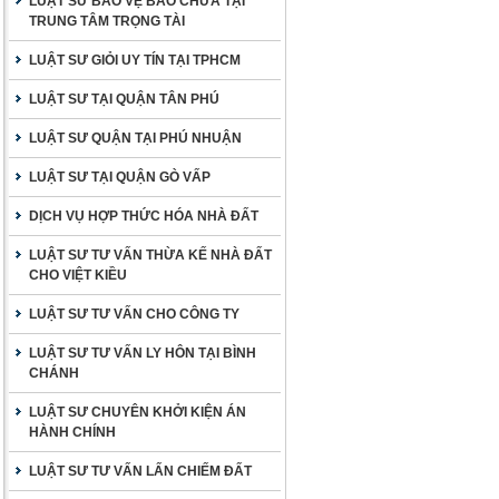
LUẬT SƯ BẢO VỆ BÀO CHỮA TẠI
TRUNG TÂM TRỌNG TÀI
LUẬT SƯ GIỎI UY TÍN TẠI TPHCM
LUẬT SƯ TẠI QUẬN TÂN PHÚ
LUẬT SƯ QUẬN TẠI PHÚ NHUẬN
LUẬT SƯ TẠI QUẬN GÒ VẤP
DỊCH VỤ HỢP THỨC HÓA NHÀ ĐẤT
LUẬT SƯ TƯ VẤN THỪA KẾ NHÀ ĐẤT
CHO VIỆT KIỀU
LUẬT SƯ TƯ VẤN CHO CÔNG TY
LUẬT SƯ TƯ VẤN LY HÔN TẠI BÌNH
CHÁNH
LUẬT SƯ CHUYÊN KHỞI KIỆN ÁN
HÀNH CHÍNH
LUẬT SƯ TƯ VẤN LẤN CHIẾM ĐẤT