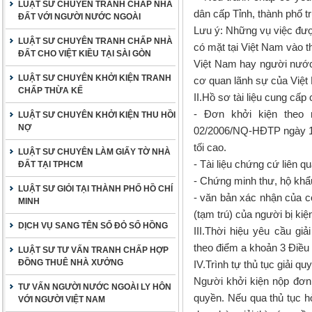
LUẬT SƯ CHUYÊN TRANH CHẤP NHÀ
dân cấp Tỉnh, thành phố t
ĐẤT VỚI NGƯỜI NƯỚC NGOÀI
Lưu ý: Những vụ việc đượ
LUẬT SƯ CHUYÊN TRANH CHẤP NHÀ
có mặt tại Việt Nam vào t
ĐẤT CHO VIỆT KIỀU TẠI SÀI GÒN
Việt Nam hay người nước 
LUẬT SƯ CHUYÊN KHỞI KIỆN TRANH
cơ quan lãnh sự của Việt
CHẤP THỪA KẾ
II.Hồ sơ tài liệu cung cấp
- Đơn khởi kiện theo
LUẬT SƯ CHUYÊN KHỞI KIỆN THU HỒI
NỢ
02/2006/NQ-HĐTP ngày 12
tối cao.
LUẬT SƯ CHUYÊN LÀM GIẤY TỜ NHÀ
- Tài liệu chứng cứ liên 
ĐẤT TẠI TPHCM
- Chứng minh thư, hộ khẩ
LUẬT SƯ GIỎI TẠI THÀNH PHỐ HỒ CHÍ
- văn bản xác nhận của 
MINH
(tạm trú) của người bị kiệ
DỊCH VỤ SANG TÊN SỔ ĐỎ SỔ HỒNG
III.Thời hiệu yêu cầu gi
theo điểm a khoản 3 Điều 
LUẬT SƯ TƯ VẤN TRANH CHẤP HỢP
ĐỒNG THUÊ NHÀ XƯỞNG
IV.Trình tự thủ tục giải quy
Người khởi kiện nộp đơn
TƯ VẤN NGƯỜI NƯỚC NGOÀI LY HÔN
quyền. Nếu qua thủ tục h
VỚI NGƯỜI VIỆT NAM