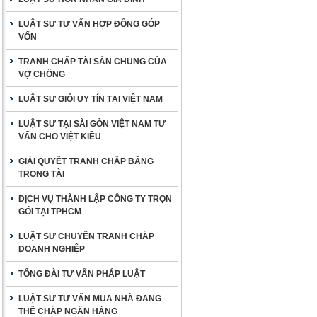
LUẬT SƯ TƯ VẤN HỢP ĐỒNG GÓP
VỐN
TRANH CHẤP TÀI SẢN CHUNG CỦA
VỢ CHỒNG
LUẬT SƯ GIỎI UY TÍN TẠI VIỆT NAM
LUẬT SƯ TẠI SÀI GÒN VIỆT NAM TƯ
VẤN CHO VIỆT KIỀU
GIẢI QUYẾT TRANH CHẤP BẰNG
TRỌNG TÀI
DỊCH VỤ THÀNH LẬP CÔNG TY TRỌN
GÓI TẠI TPHCM
LUẬT SƯ CHUYÊN TRANH CHẤP
DOANH NGHIỆP
TỔNG ĐÀI TƯ VẤN PHÁP LUẬT
LUẬT SƯ TƯ VẤN MUA NHÀ ĐANG
THẾ CHẤP NGÂN HÀNG