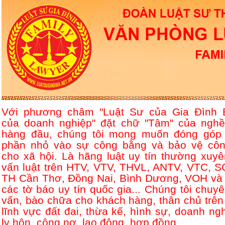
Với phương châm "Luật Sư của Gia Đình 
của doanh nghiệp" đặt chữ "Tâm" của nghề
hàng đầu, chúng tôi mong muốn đóng góp
phần nhỏ vào sự công bằng và bảo vệ côn
cho xã hội. Là hãng luật uy tín thường xuyê
vấn luật trên HTV, VTV, THVL, ANTV, VTC, S
TH Cần Thơ, Đồng Nai, Bình Dương, VOH và 
các tờ báo uy tín quốc gia... Chúng tôi chuyê
vấn, bào chữa cho khách hàng, thân chủ trên
lĩnh vực đất đai, thừa kế, hình sự, doanh ngh
ly hôn, công nợ, lao động, hợp đồng....