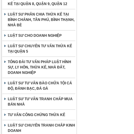
KẾ TẠI QUẬN 8, QUẬN 9, QUẬN 12
LUẬT SƯ PHÂN CHIA THỪA KẾ TẠI
BÌNH CHÁNH, TÂN PHÚ, BÌNH THẠNH,
NHÀ BÈ
LUẬT SƯ CHO DOANH NGHIỆP
LUẬT SƯ CHUYÊN TƯ VẤN THỪA KẾ
TẠI QUẬN 5
TỔNG ĐÀI TƯ VẤN PHÁP LUẬT HÌNH
SỰ, LY HÔN, THỪA KẾ, NHÀ ĐẤT,
DOANH NGHIỆP
LUẬT SƯ TƯ VẤN BÀO CHỮA TỘI CÁ
ĐỘ, ĐÁNH BẠC, ĐÁ GÀ
LUẬT SƯ TƯ VẤN TRANH CHẤP MUA
BÁN NHÀ
TƯ VẤN CÔNG CHỨNG THỪA KẾ
LUẬT SƯ CHUYÊN TRANH CHẤP KINH
DOANH