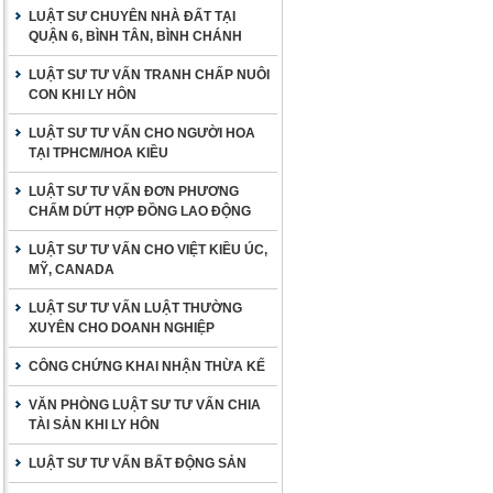
LUẬT SƯ CHUYÊN NHÀ ĐẤT TẠI
QUẬN 6, BÌNH TÂN, BÌNH CHÁNH
LUẬT SƯ TƯ VẤN TRANH CHẤP NUÔI
CON KHI LY HÔN
LUẬT SƯ TƯ VẤN CHO NGƯỜI HOA
TẠI TPHCM/HOA KIỀU
LUẬT SƯ TƯ VẤN ĐƠN PHƯƠNG
CHẤM DỨT HỢP ĐỒNG LAO ĐỘNG
LUẬT SƯ TƯ VẤN CHO VIỆT KIỀU ÚC,
MỸ, CANADA
LUẬT SƯ TƯ VẤN LUẬT THƯỜNG
XUYÊN CHO DOANH NGHIỆP
CÔNG CHỨNG KHAI NHẬN THỪA KẾ
VĂN PHÒNG LUẬT SƯ TƯ VẤN CHIA
TÀI SẢN KHI LY HÔN
LUẬT SƯ TƯ VẤN BẤT ĐỘNG SẢN