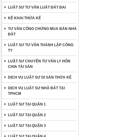
LUẬT SƯ TƯ VẤN LUẬT ĐẤT ĐAI
KÊ KHAI THỪA KẾ
TƯ VẤN CÔNG CHỨNG MUA BÁN NHÀ
ĐẤT
LUẬT SƯ TƯ VẤN THÀNH LẬP CÔNG
TY
LUẬT SƯ CHUYÊN TƯ VẤN LY HÔN
CHIA TÀI SẢN
DỊCH VỤ LUẬT SƯ DI SẢN THỪA KẾ
DỊCH VỤ LUẬT SƯ NHÀ ĐẤT TẠI
TPHCM
LUẬT SƯ TẠI QUẬN 1
LUẬT SƯ TẠI QUẬN 2
LUẬT SƯ TẠI QUẬN 3
LUẬT SƯ TẠI QUẬN 4