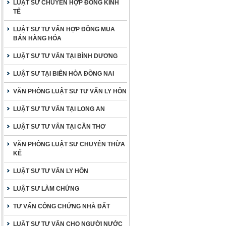
LUẬT SƯ CHUYÊN HỢP ĐỒNG KINH
TẾ
LUẬT SƯ TƯ VẤN HỢP ĐỒNG MUA
BÁN HÀNG HÓA
LUẬT SƯ TƯ VẤN TẠI BÌNH DƯƠNG
LUẬT SƯ TẠI BIÊN HÒA ĐỒNG NAI
VĂN PHÒNG LUẬT SƯ TƯ VẤN LY HÔN
LUẬT SƯ TƯ VẤN TẠI LONG AN
LUẬT SƯ TƯ VẤN TẠI CẦN THƠ
VĂN PHÒNG LUẬT SƯ CHUYÊN THỪA
KẾ
LUẬT SƯ TƯ VẤN LY HÔN
LUẬT SƯ LÀM CHỨNG
TƯ VẤN CÔNG CHỨNG NHÀ ĐẤT
LUẬT SƯ TƯ VẤN CHO NGƯỜI NƯỚC