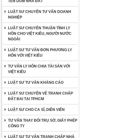
TÊN DÙM NHÀ ĐẤT
LUẬT SƯ CHUYÊN TƯ VẤN DOANH
NGHIỆP
LUẬT SƯ CHUYÊN THUẬN TÌNH LY
HÔN CHO VIỆT KIỀU, NGƯỜI NƯỚC
NGOÀI
LUẬT SƯ TƯ VẤN ĐƠN PHƯƠNG LY
HÔN VỚI VIỆT KIỀU
TƯ VẤN LY HÔN CHIA TÀI SẢN VỚI
VIỆT KIỀU
LUẬT SƯ TƯ VẤN KHÁNG CÁO
LUẬT SƯ CHUYÊN VỀ TRANH CHẤP
ĐẤT ĐAI TẠI TPHCM
LUẬT SƯ CHO CA SĨ, DIỄN VIÊN
TƯ VẤN THAY ĐỔI TRỤ SỞ, GIẤY PHÉP
CÔNG TY
LUẬT SƯ TƯ VẤN TRANH CHẤP NHÀ