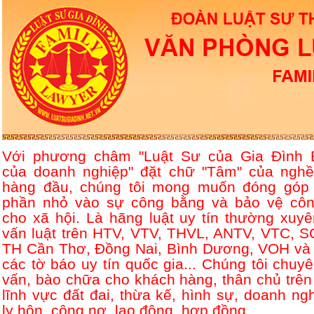
Với phương châm "Luật Sư của Gia Đình 
của doanh nghiệp" đặt chữ "Tâm" của nghề
hàng đầu, chúng tôi mong muốn đóng góp
phần nhỏ vào sự công bằng và bảo vệ côn
cho xã hội. Là hãng luật uy tín thường xuyê
vấn luật trên HTV, VTV, THVL, ANTV, VTC, S
TH Cần Thơ, Đồng Nai, Bình Dương, VOH và 
các tờ báo uy tín quốc gia... Chúng tôi chuyê
vấn, bào chữa cho khách hàng, thân chủ trên
lĩnh vực đất đai, thừa kế, hình sự, doanh ngh
ly hôn, công nợ, lao động, hợp đồng....