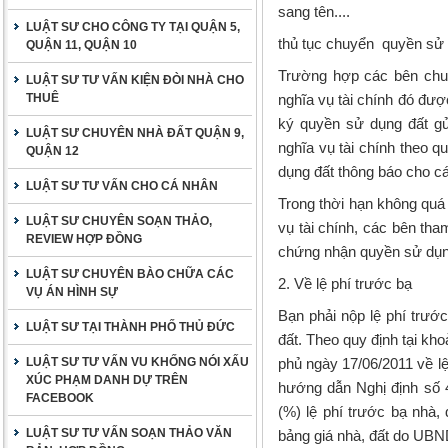
sang tên....
LUẬT SƯ CHO CÔNG TY TẠI QUẬN 5,
thủ tục chuyển quyền sử 
QUẬN 11, QUẬN 10
Trường hợp các bên chuy
LUẬT SƯ TƯ VẤN KIỆN ĐÒI NHÀ CHO
THUÊ
nghĩa vụ tài chính đó đượ
ký quyền sử dụng đất gử
LUẬT SƯ CHUYÊN NHÀ ĐẤT QUẬN 9,
nghĩa vụ tài chính theo 
QUẬN 12
dụng đất thông báo cho c
LUẬT SƯ TƯ VẤN CHO CÁ NHÂN
Trong thời hạn không quá
LUẬT SƯ CHUYÊN SOẠN THẢO,
vụ tài chính, các bên th
REVIEW HỢP ĐỒNG
chứng nhận quyền sử dụng
LUẬT SƯ CHUYÊN BÀO CHỮA CÁC
2. Về lệ phí trước bạ
VỤ ÁN HÌNH SỰ
Bạn phải nộp lệ phí trư
LUẬT SƯ TẠI THÀNH PHỐ THỦ ĐỨC
đất. Theo quy định tại k
LUẬT SƯ TƯ VẤN VU KHỐNG NÓI XẤU
phủ ngày 17/06/2011 về l
XÚC PHẠM DANH DỰ TRÊN
hướng dẫn Nghị định số 4
FACEBOOK
(%) lệ phí trước bạ nhà, 
LUẬT SƯ TƯ VẤN SOẠN THẢO VĂN
bảng giá nhà, đất do UBND