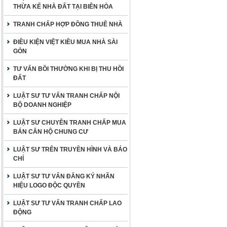
THỪA KẾ NHÀ ĐẤT TẠI BIÊN HÒA
TRANH CHẤP HỢP ĐỒNG THUÊ NHÀ
ĐIỀU KIỆN VIỆT KIỀU MUA NHÀ SÀI
GÒN
TƯ VẤN BỒI THƯỜNG KHI BỊ THU HỒI
ĐẤT
LUẬT SƯ TƯ VẤN TRANH CHẤP NỘI
BỘ DOANH NGHIỆP
LUẬT SƯ CHUYÊN TRANH CHẤP MUA
BÁN CĂN HỘ CHUNG CƯ
LUẬT SƯ TRÊN TRUYỀN HÌNH VÀ BÁO
CHÍ
LUẬT SƯ TƯ VẤN ĐĂNG KÝ NHÃN
HIỆU LOGO ĐỘC QUYỀN
LUẬT SƯ TƯ VẤN TRANH CHẤP LAO
ĐỘNG