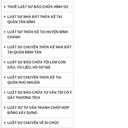
THUÊ LUẬT SƯ BÀO CHỮA HÌNH SỰ
LUẬT SƯ NHÀ ĐẤT THỪA KẾ TẠI
QUẬN TÂN BÌNH
LUẬT SƯ THỪA KẾ TẠI HUYỆN BÌNH
CHÁNH
LUẬT SƯ CHUYÊN THỪA KẾ NHÀ ĐẤT
TẠI QUẬN BÌNH TÂN
LUẬT SƯ BÀO CHỮA TỘI LÀM CON
DẤU, TÀI LIỆU, HỒ SƠ GIẢ
LUẬT SƯ CHUYÊN THỪA KẾ TẠI
QUẬN PHÚ NHUẬN
LUẬT SƯ BÀO CHỮA TƯ VẤN TỘI CỐ Ý
GÂY THƯƠNG TÍCH
LUẬT SƯ TƯ VẤN TRANH CHẤP HỢP
ĐỒNG XÂY DỰNG
LUẬT SƯ CHUYÊN VỀ DI CHÚC