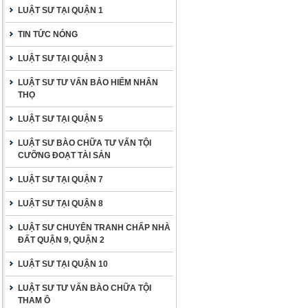
LUẬT SƯ TẠI QUẬN 1
TIN TỨC NÓNG
LUẬT SƯ TẠI QUẬN 3
LUẬT SƯ TƯ VẤN BẢO HIỂM NHÂN
THỌ
LUẬT SƯ TẠI QUẬN 5
LUẬT SƯ BÀO CHỮA TƯ VẤN TỘI
CƯỠNG ĐOẠT TÀI SẢN
LUẬT SƯ TẠI QUẬN 7
LUẬT SƯ TẠI QUẬN 8
LUẬT SƯ CHUYÊN TRANH CHẤP NHÀ
ĐẤT QUẬN 9, QUẬN 2
LUẬT SƯ TẠI QUẬN 10
LUẬT SƯ TƯ VẤN BÀO CHỮA TỘI
THAM Ô