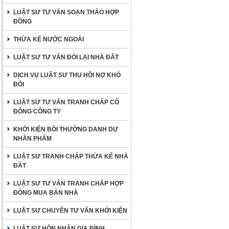
LUẬT SƯ TƯ VẤN SOẠN THẢO HỢP
ĐỒNG
THỪA KẾ NƯỚC NGOÀI
LUẬT SƯ TƯ VẤN ĐÒI LẠI NHÀ ĐẤT
DỊCH VỤ LUẬT SƯ THU HỒI NỢ KHÓ
ĐÒI
LUẬT SƯ TƯ VẤN TRANH CHẤP CỔ
ĐÔNG CÔNG TY
KHỞI KIỆN BỒI THƯỜNG DANH DỰ
NHÂN PHẨM
LUẬT SƯ TRANH CHẤP THỪA KẾ NHÀ
ĐẤT
LUẬT SƯ TƯ VẤN TRANH CHẤP HỢP
ĐỒNG MUA BÁN NHÀ
LUẬT SƯ CHUYÊN TƯ VẤN KHỞI KIỆN
LUẬT SƯ HÔN NHÂN GIA ĐÌNH