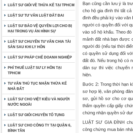
Bạn cũng cần lưu ý là t
LUẬT SƯ GIỎI VỀ THỪA KẾ TẠI TPHCM
cho hộ gia đình thì tất cả
LUẬT SƯ TƯ VẤN LUẬT ĐẤT ĐAI
đình đều phải ký vào văn
người có quyền đối với q
LUẬT SƯ BẢO VỆ QUYỀN LỢI CHO BỊ
HẠI TRONG VỤ ÁN HÌNH SỰ
vào sổ hộ khẩu. Theo đó 
mảnh đất nhà bạn được 
LUẬT SƯ CHUYÊN TƯ VẤN CHIA TÀI
người đó (nếu tại thời đ
SẢN SAU KHI LY HÔN
có quyền sử dụng đối v
LUẬT SƯ PHÁP CHẾ DOANH NGHIỆP
đất đó. Nếu trong hộ có 
dân sự thì việc chuyển
PHÍ THUÊ LUẬT SƯ LY HÔN TẠI
TPHCM
hiện.
TƯ VẤN THỦ TỤC NHẬN THỪA KẾ
Bước 2: Trong thời hạn k
NHÀ ĐẤT
sơ hợp lệ, văn phòng đăn
sơ, gửi hồ sơ cho cơ qu
LUẬT SƯ CHO VIỆT KIỀU VÀ NGƯỜI
NƯỚC NGOÀI
thẩm quyền cấp giấy chứn
chứng nhận quyền sử dụn
LUẬT SƯ GIỎI CHUYÊN TỐ TỤNG
LUẬT SƯ GIA ĐÌNH chuyê
LUẬT SƯ CHO CÔNG TY TẠI QUẬN 6,
công chứng mua bán nhà đ
BÌNH TÂN