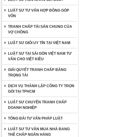
LUẬT SƯ TƯ VẤN HỢP ĐỒNG GÓP
VỐN
TRANH CHẤP TÀI SẢN CHUNG CỦA
VỢ CHỒNG
LUẬT SƯ GIỎI UY TÍN TẠI VIỆT NAM
LUẬT SƯ TẠI SÀI GÒN VIỆT NAM TƯ
VẤN CHO VIỆT KIỀU
GIẢI QUYẾT TRANH CHẤP BẰNG
TRỌNG TÀI
DỊCH VỤ THÀNH LẬP CÔNG TY TRỌN
GÓI TẠI TPHCM
LUẬT SƯ CHUYÊN TRANH CHẤP
DOANH NGHIỆP
TỔNG ĐÀI TƯ VẤN PHÁP LUẬT
LUẬT SƯ TƯ VẤN MUA NHÀ ĐANG
THẾ CHẤP NGÂN HÀNG