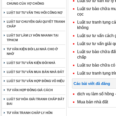
Luật sư tư vấn xử lý 
CHUNG CỦA VỢ CHỒNG
Luật sư bào chữa mua
LUẬT SƯ TƯ VẤN THU HỒI CÔNG NỢ
cọc
Luật sư tranh tụng c
LUẬT SƯ CHUYÊN GIẢI QUYẾT TRANH
CHẤP
không
Luật sư tư vấn cách 
LUẬT SƯ LÀM LY HÔN NHANH TẠI
TPHCM
Luật sư tư vấn giải q
TƯ VẤN KIỆN ĐÒI LẠI NHÀ CHO Ở
Luật sư bào chữa đất
NHỜ
chấp
LUẬT SƯ TƯ VẤN KIỆN ĐÒI NHÀ
Luật sư bào chữa có
LUẬT SƯ TƯ VẤN MUA BÁN NHÀ ĐẤT
Luật sư tranh tụng trì
LUẬT SƯ TƯ VẤN HỢP ĐỒNG VÔ HIỆU
Các bài viết đã đăng
TƯ VẤN HỢP ĐỒNG GIẢ CÁCH
dịch vụ làm sổ hồng 
LUẬT SƯ HÒA GIẢI TRANH CHẤP ĐẤT
Mua bán nhà đất
ĐAI
TƯ VẤN TRANH CHẤP LY HÔN