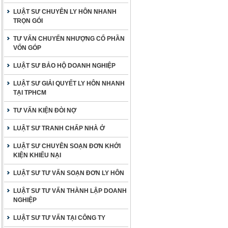
LUẬT SƯ CHUYÊN LY HÔN NHANH
TRỌN GÓI
TƯ VẤN CHUYỂN NHƯỢNG CỔ PHẦN
VỐN GÓP
LUẬT SƯ BẢO HỘ DOANH NGHIỆP
LUẬT SƯ GIẢI QUYẾT LY HÔN NHANH
TẠI TPHCM
TƯ VẤN KIỆN ĐÒI NỢ
LUẬT SƯ TRANH CHẤP NHÀ Ở
LUẬT SƯ CHUYÊN SOẠN ĐƠN KHỞI
KIỆN KHIẾU NẠI
LUẬT SƯ TƯ VẤN SOẠN ĐƠN LY HÔN
LUẬT SƯ TƯ VẤN THÀNH LẬP DOANH
NGHIỆP
LUẬT SƯ TƯ VẤN TẠI CÔNG TY