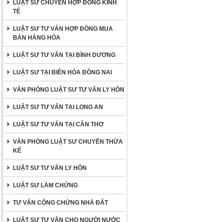
LUẬT SƯ CHUYÊN HỢP ĐỒNG KINH
TẾ
LUẬT SƯ TƯ VẤN HỢP ĐỒNG MUA
BÁN HÀNG HÓA
LUẬT SƯ TƯ VẤN TẠI BÌNH DƯƠNG
LUẬT SƯ TẠI BIÊN HÒA ĐỒNG NAI
VĂN PHÒNG LUẬT SƯ TƯ VẤN LY HÔN
LUẬT SƯ TƯ VẤN TẠI LONG AN
LUẬT SƯ TƯ VẤN TẠI CẦN THƠ
VĂN PHÒNG LUẬT SƯ CHUYÊN THỪA
KẾ
LUẬT SƯ TƯ VẤN LY HÔN
LUẬT SƯ LÀM CHỨNG
TƯ VẤN CÔNG CHỨNG NHÀ ĐẤT
LUẬT SƯ TƯ VẤN CHO NGƯỜI NƯỚC