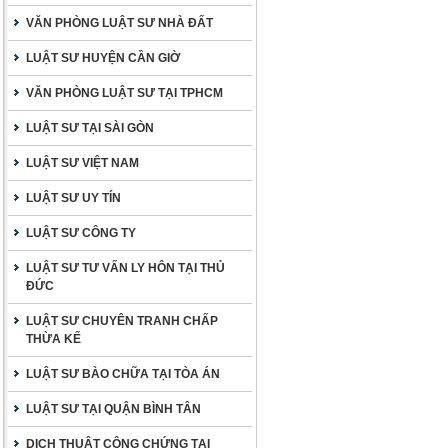
VĂN PHÒNG LUẬT SƯ NHÀ ĐẤT
LUẬT SƯ HUYỆN CẦN GIỜ
VĂN PHÒNG LUẬT SƯ TẠI TPHCM
LUẬT SƯ TẠI SÀI GÒN
LUẬT SƯ VIỆT NAM
LUẬT SƯ UY TÍN
LUẬT SƯ CÔNG TY
LUẬT SƯ TƯ VẤN LY HÔN TẠI THỦ
ĐỨC
LUẬT SƯ CHUYÊN TRANH CHẤP
THỪA KẾ
LUẬT SƯ BÀO CHỮA TẠI TÒA ÁN
LUẬT SƯ TẠI QUẬN BÌNH TÂN
DỊCH THUẬT CÔNG CHỨNG TẠI