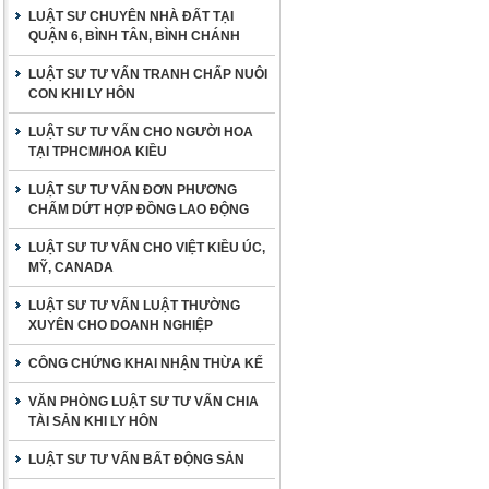
LUẬT SƯ CHUYÊN NHÀ ĐẤT TẠI
QUẬN 6, BÌNH TÂN, BÌNH CHÁNH
LUẬT SƯ TƯ VẤN TRANH CHẤP NUÔI
CON KHI LY HÔN
LUẬT SƯ TƯ VẤN CHO NGƯỜI HOA
TẠI TPHCM/HOA KIỀU
LUẬT SƯ TƯ VẤN ĐƠN PHƯƠNG
CHẤM DỨT HỢP ĐỒNG LAO ĐỘNG
LUẬT SƯ TƯ VẤN CHO VIỆT KIỀU ÚC,
MỸ, CANADA
LUẬT SƯ TƯ VẤN LUẬT THƯỜNG
XUYÊN CHO DOANH NGHIỆP
CÔNG CHỨNG KHAI NHẬN THỪA KẾ
VĂN PHÒNG LUẬT SƯ TƯ VẤN CHIA
TÀI SẢN KHI LY HÔN
LUẬT SƯ TƯ VẤN BẤT ĐỘNG SẢN