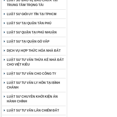
LUẬT SƯ BẢO VỆ BÀO CHỮA TẠI
TRUNG TÂM TRỌNG TÀI
LUẬT SƯ GIỎI UY TÍN TẠI TPHCM
LUẬT SƯ TẠI QUẬN TÂN PHÚ
LUẬT SƯ QUẬN TẠI PHÚ NHUẬN
LUẬT SƯ TẠI QUẬN GÒ VẤP
DỊCH VỤ HỢP THỨC HÓA NHÀ ĐẤT
LUẬT SƯ TƯ VẤN THỪA KẾ NHÀ ĐẤT
CHO VIỆT KIỀU
LUẬT SƯ TƯ VẤN CHO CÔNG TY
LUẬT SƯ TƯ VẤN LY HÔN TẠI BÌNH
CHÁNH
LUẬT SƯ CHUYÊN KHỞI KIỆN ÁN
HÀNH CHÍNH
LUẬT SƯ TƯ VẤN LẤN CHIẾM ĐẤT