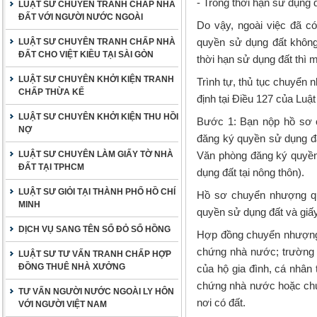
- Trong thời hạn sử dụng đ
LUẬT SƯ CHUYÊN TRANH CHẤP NHÀ
ĐẤT VỚI NGƯỜI NƯỚC NGOÀI
Do vậy, ngoài việc đã có
quyền sử dụng đất không
LUẬT SƯ CHUYÊN TRANH CHẤP NHÀ
ĐẤT CHO VIỆT KIỀU TẠI SÀI GÒN
thời hạn sử dụng đất thì
LUẬT SƯ CHUYÊN KHỞI KIỆN TRANH
Trình tự, thủ tục chuyển
CHẤP THỪA KẾ
định tại Điều 127 của Luật
LUẬT SƯ CHUYÊN KHỞI KIỆN THU HỒI
Bước 1: Bạn nộp hồ sơ 
NỢ
đăng ký quyền sử dụng đ
LUẬT SƯ CHUYÊN LÀM GIẤY TỜ NHÀ
Văn phòng đăng ký quyền
ĐẤT TẠI TPHCM
dụng đất tại nông thôn).
LUẬT SƯ GIỎI TẠI THÀNH PHỐ HỒ CHÍ
Hồ sơ chuyển nhượng q
MINH
quyền sử dụng đất và giấ
DỊCH VỤ SANG TÊN SỔ ĐỎ SỔ HỒNG
Hợp đồng chuyển nhượng
chứng nhà nước; trường
LUẬT SƯ TƯ VẤN TRANH CHẤP HỢP
ĐỒNG THUÊ NHÀ XƯỞNG
của hộ gia đình, cá nhân
chứng nhà nước hoặc chứ
TƯ VẤN NGƯỜI NƯỚC NGOÀI LY HÔN
nơi có đất.
VỚI NGƯỜI VIỆT NAM