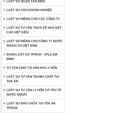
LUẬT SƯ QUẬN TÂN BÌNH
LUẬT SƯ CHO DOANH NGHIỆP
LUẬT SƯ RIÊNG CHO CÁC CÔNG TY
LUẬT SƯ TƯ VẤN THỪA KẾ NHÀ ĐẤT
CHO VIỆT KIỀU
LUẬT SƯ RIÊNG CHO CÔNG TY NƯỚC
NGOÀI TẠI VIỆT NAM
ĐOÀN LUẬT SƯ TPHCM - VPLS GIA
ĐÌNH
TƯ VẤN CHIA TÀI SẢN KHI LY HÔN
LUẬT SƯ TƯ VẤN TRANH CHẤP TẠI
TOÀ ÁN
LUẬT SƯ TƯ VẤN LY HÔN CÓ YẾU TỐ
NƯỚC NGOÀI
LUẬT SƯ BÀO CHỮA TẠI TÒA ÁN
TPHCM