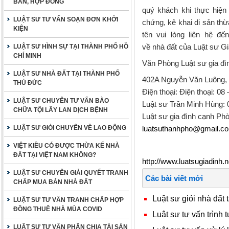
BẢN, HỢP ĐỒNG
quý khách khi thực hiện
LUẬT SƯ TƯ VẤN SOẠN ĐƠN KHỞI
chứng, kê khai di sản th
KIỆN
tên vui lòng liên hệ đế
về nhà đất của Luật sư Gi
LUẬT SƯ HÌNH SỰ TẠI THÀNH PHỐ HỒ
CHÍ MINH
Văn Phòng
Luật sư gia đ
LUẬT SƯ NHÀ ĐẤT TẠI THÀNH PHỐ
402A Nguyễn Văn Luông, 
THỦ ĐỨC
Điện thoại: Điện thoại: 0
LUẬT SƯ CHUYÊN TƯ VẤN BÀO
Luật sư Trần Minh Hùng: 
CHỮA TỘI LÂY LAN DỊCH BỆNH
Luật sư gia đình cạnh
Phò
LUẬT SƯ GIỎI CHUYÊN VỀ LAO ĐỘNG
luatsuthanhpho
@gmail.c
VIỆT KIỀU CÓ ĐƯỢC THỪA KẾ NHÀ
ĐẤT TẠI VIỆT NAM KHÔNG?
http://www.luatsugiadinh.n
LUẬT SƯ CHUYÊN GIẢI QUYẾT TRANH
Các bài viết mới
CHẤP MUA BÁN NHÀ ĐẤT
Luật sư giỏi nhà đất 
LUẬT SƯ TƯ VẤN TRANH CHẤP HỢP
ĐỒNG THUÊ NHÀ MÙA COVID
Luật sư tư vấn trình t
LUẬT SƯ TƯ VẤN PHÂN CHIA TÀI SẢN