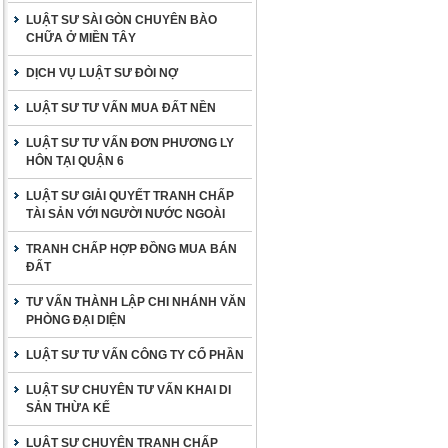
LUẬT SƯ SÀI GÒN CHUYÊN BÀO
CHỮA Ở MIỀN TÂY
DỊCH VỤ LUẬT SƯ ĐÒI NỢ
LUẬT SƯ TƯ VẤN MUA ĐẤT NỀN
LUẬT SƯ TƯ VẤN ĐƠN PHƯƠNG LY
HÔN TẠI QUẬN 6
LUẬT SƯ GIẢI QUYẾT TRANH CHẤP
TÀI SẢN VỚI NGƯỜI NƯỚC NGOÀI
TRANH CHẤP HỢP ĐỒNG MUA BÁN
ĐẤT
TƯ VẤN THÀNH LẬP CHI NHÁNH VĂN
PHÒNG ĐẠI DIỆN
LUẬT SƯ TƯ VẤN CÔNG TY CỔ PHẦN
LUẬT SƯ CHUYÊN TƯ VẤN KHAI DI
SẢN THỪA KẾ
LUẬT SƯ CHUYÊN TRANH CHẤP