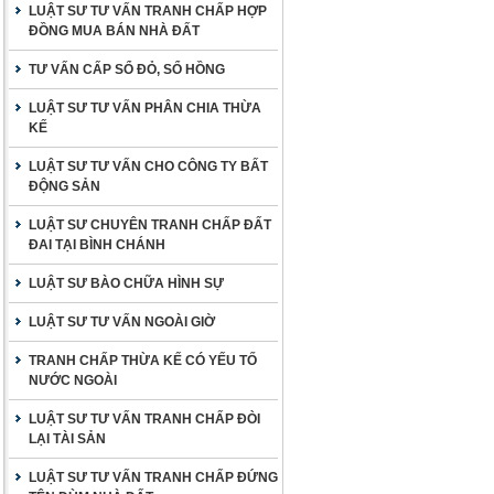
LUẬT SƯ TƯ VẤN TRANH CHẤP HỢP
ĐỒNG MUA BÁN NHÀ ĐẤT
TƯ VẤN CẤP SỔ ĐỎ, SỔ HỒNG
LUẬT SƯ TƯ VẤN PHÂN CHIA THỪA
KẾ
LUẬT SƯ TƯ VẤN CHO CÔNG TY BẤT
ĐỘNG SẢN
LUẬT SƯ CHUYÊN TRANH CHẤP ĐẤT
ĐAI TẠI BÌNH CHÁNH
LUẬT SƯ BÀO CHỮA HÌNH SỰ
LUẬT SƯ TƯ VẤN NGOÀI GIỜ
TRANH CHẤP THỪA KẾ CÓ YẾU TỐ
NƯỚC NGOÀI
LUẬT SƯ TƯ VẤN TRANH CHẤP ĐÒI
LẠI TÀI SẢN
LUẬT SƯ TƯ VẤN TRANH CHẤP ĐỨNG