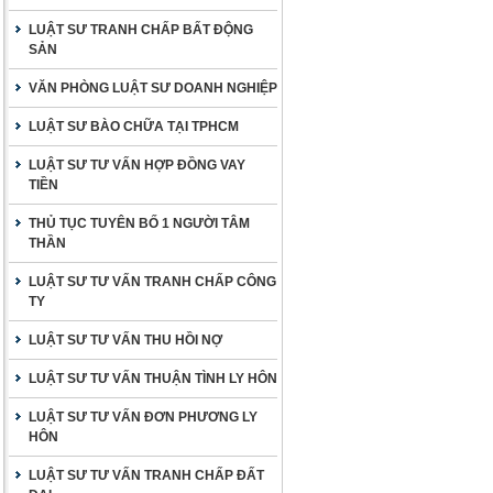
LUẬT SƯ TRANH CHẤP BẤT ĐỘNG
SẢN
VĂN PHÒNG LUẬT SƯ DOANH NGHIỆP
LUẬT SƯ BÀO CHỮA TẠI TPHCM
LUẬT SƯ TƯ VẤN HỢP ĐỒNG VAY
TIỀN
THỦ TỤC TUYÊN BỐ 1 NGƯỜI TÂM
THẦN
LUẬT SƯ TƯ VẤN TRANH CHẤP CÔNG
TY
LUẬT SƯ TƯ VẤN THU HỒI NỢ
LUẬT SƯ TƯ VẤN THUẬN TÌNH LY HÔN
LUẬT SƯ TƯ VẤN ĐƠN PHƯƠNG LY
HÔN
LUẬT SƯ TƯ VẤN TRANH CHẤP ĐẤT