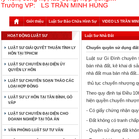
Trưởng VP: LS TRẦN MINH HÙNG
Giới thiệu
Luật Sư Bào Chữa Hình Sự
VIDEO LS TRẦN MI
HOẠT ĐỘNG LUẬT SƯ
Luật Sư Nhà Đất
Chuyển quyền sử dụng đất
LUẬT SƯ GIẢI QUYẾT THUẬN TÌNH LY
HÔN TẠI TPHCM
Luật sư Gi Đình chuyên 
LUẬT SƯ CHUYÊN ĐẠI DIỆN ỦY
bán nhà đất, kê khai di s
QUYỀN LY HÔN
nhà đất mua bán nhà đất..
LUẬT SƯ CHUYÊN SOẠN THẢO CÁC
thủ tục chuyển nhượng q
LOẠI HỢP ĐỒNG
Theo quy định tại Điều 10
LUẬT SƯ LY HÔN TẠI TÂN BÌNH, GÒ
hiện quyền chuyển nhượng
VẤP
- Có giấy chứng nhận quy
LUẬT SƯ CHUYÊN ĐẠI DIỆN CHO
DOANH NGHIỆP TẠI TÒA ÁN
- Đất không có tranh chấp
- Quyền sử dụng đất không
VĂN PHÒNG LUẬT SƯ TƯ VẤN