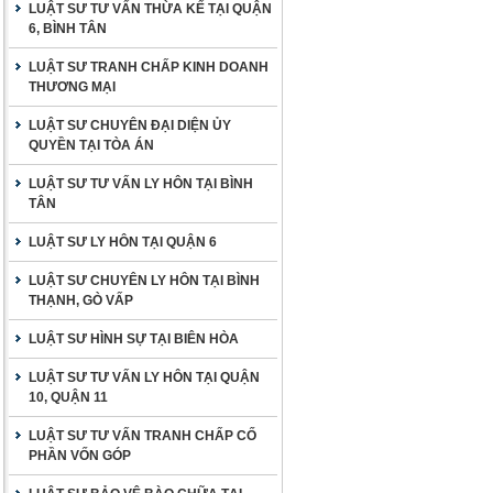
LUẬT SƯ TƯ VẤN THỪA KẾ TẠI QUẬN
6, BÌNH TÂN
LUẬT SƯ TRANH CHẤP KINH DOANH
THƯƠNG MẠI
LUẬT SƯ CHUYÊN ĐẠI DIỆN ỦY
QUYỀN TẠI TÒA ÁN
LUẬT SƯ TƯ VẤN LY HÔN TẠI BÌNH
TÂN
LUẬT SƯ LY HÔN TẠI QUẬN 6
LUẬT SƯ CHUYÊN LY HÔN TẠI BÌNH
THẠNH, GÒ VẤP
LUẬT SƯ HÌNH SỰ TẠI BIÊN HÒA
LUẬT SƯ TƯ VẤN LY HÔN TẠI QUẬN
10, QUẬN 11
LUẬT SƯ TƯ VẤN TRANH CHẤP CỐ
PHẦN VỐN GÓP