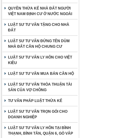
QUYỀN THỪA KẾ NHÀ ĐẤT NGƯỜI
VIỆT NAM ĐỊNH CƯ Ở NƯỚC NGOÀI
LUẬT SƯ TƯ VẤN TẶNG CHO NHÀ
ĐẤT
LUẬT SƯ TƯ VẤN ĐỨNG TÊN DÙM
NHÀ ĐẤT CĂN HỘ CHUNG CƯ
LUẬT SƯ TƯ VẤN LY HÔN CHO VIỆT
KIỀU
LUẬT SƯ TƯ VẤN MUA BÁN CĂN HỘ
LUẬT SƯ TƯ VẤN THỎA THUẬN TÀI
SẢN CỦA VỢ CHỒNG
TƯ VẤN PHÁP LUẬT THỪA KẾ
LUẬT SƯ TƯ VẤN TRỌN GÓI CHO
DOANH NGHIỆP
LUẬT SƯ TƯ VẤN LY HÔN TẠI BÌNH
THẠNH, BÌNH TÂN, QUẬN 6, GÒ VẤP