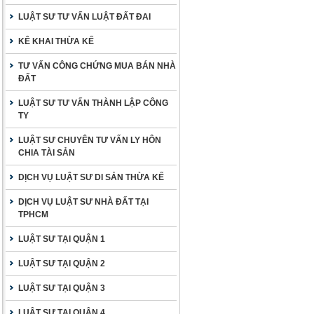
LUẬT SƯ TƯ VẤN LUẬT ĐẤT ĐAI
KÊ KHAI THỪA KẾ
TƯ VẤN CÔNG CHỨNG MUA BÁN NHÀ
ĐẤT
LUẬT SƯ TƯ VẤN THÀNH LẬP CÔNG
TY
LUẬT SƯ CHUYÊN TƯ VẤN LY HÔN
CHIA TÀI SẢN
DỊCH VỤ LUẬT SƯ DI SẢN THỪA KẾ
DỊCH VỤ LUẬT SƯ NHÀ ĐẤT TẠI
TPHCM
LUẬT SƯ TẠI QUẬN 1
LUẬT SƯ TẠI QUẬN 2
LUẬT SƯ TẠI QUẬN 3
LUẬT SƯ TẠI QUẬN 4