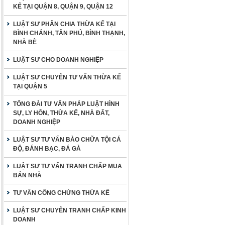
KẾ TẠI QUẬN 8, QUẬN 9, QUẬN 12
LUẬT SƯ PHÂN CHIA THỪA KẾ TẠI
BÌNH CHÁNH, TÂN PHÚ, BÌNH THẠNH,
NHÀ BÈ
LUẬT SƯ CHO DOANH NGHIỆP
LUẬT SƯ CHUYÊN TƯ VẤN THỪA KẾ
TẠI QUẬN 5
TỔNG ĐÀI TƯ VẤN PHÁP LUẬT HÌNH
SỰ, LY HÔN, THỪA KẾ, NHÀ ĐẤT,
DOANH NGHIỆP
LUẬT SƯ TƯ VẤN BÀO CHỮA TỘI CÁ
ĐỘ, ĐÁNH BẠC, ĐÁ GÀ
LUẬT SƯ TƯ VẤN TRANH CHẤP MUA
BÁN NHÀ
TƯ VẤN CÔNG CHỨNG THỪA KẾ
LUẬT SƯ CHUYÊN TRANH CHẤP KINH
DOANH