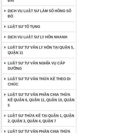
ĐAI
DỊCH VỤ LUẬT SƯ LÀM SỔ HỒNG SỔ
ĐỎ
LUẬT SƯ TỐ TỤNG
DỊCH VỤ LUẬT SƯ LY HÔN NHANH
LUẬT SƯ TƯ VẤN LY HÔN TẠI QUẬN 5,
QUẬN 11
LUẬT SƯ TƯ VẤN NGHĨA VỤ CẤP
DƯỠNG
LUẬT SƯ TƯ VẤN THỪA KẾ THEO DI
CHÚC
LUẬT SƯ TƯ VẤN PHÂN CHIA THỪA
KẾ QUẬN 6, QUẬN 11, QUẬN 10, QUẬN
5
LUẬT SƯ THỪA KẾ TẠI QUẬN 1, QUẬN
2, QUẬN 3, QUẬN 4, QUẬN 7
LUẬT SƯ TƯ VẤN PHÂN CHIA THỪA