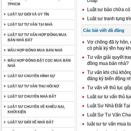
chấp
TPHCM
Luật sư bào chữa có
LUẬT SƯ GIỎI VÀ UY TÍN
Luật sư tranh tụng trì
LUẬT SƯ TƯ VẤN TẠI NHÀ
Các bài viết đã đăng
LUẬT SƯ TƯ VẤN HỢP ĐỒNG MUA
BÁN NHÀ ĐẤT
Vợ chồng đã ly hôn, 
có phải ký tên hay k
MẪU HỢP ĐỒNG MUA BÁN NHÀ
Tư vấn giải quyết t
MẪU HỢP ĐỒNG ĐẶT CỌC MUA BÁN
đồng mua bán nhà?
NHÀ
Tư vấn khi chủ không
LUẬT SƯ CHUYÊN HÌNH SỰ
đăng ký biến động n
LUẬT SƯ TƯ VẤN THU HỒI NỢ
Tư vấn về thủ tục gộ
Luật sư tư vấn thủ t
LUẬT SƯ CHUYÊN NHÀ ĐẤT
Luật Sư Nhà Đất Tạ
LUẬT SƯ CHUYÊN VỀ KHIẾU NẠI,
KHỞI KIỆN
Luật Sư Tư Vấn Ch
LUẬT SƯ GIỎI VỀ NHÀ ĐẤT
luật sư tư vấn mua b