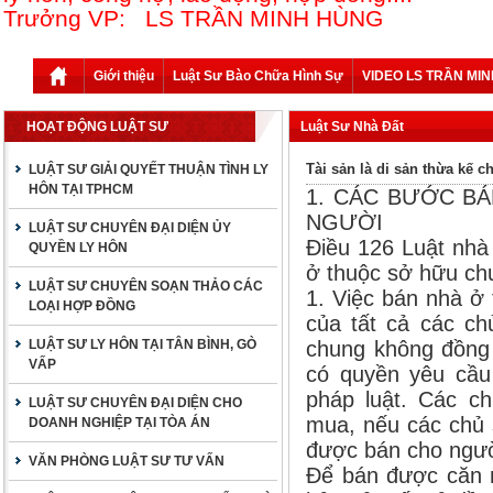
Trưởng VP: LS TRẦN MINH HÙNG
Giới thiệu
Luật Sư Bào Chữa Hình Sự
VIDEO LS TRẦN MI
HOẠT ĐỘNG LUẬT SƯ
Luật Sư Nhà Đất
Tài sản là di sản thừa kế 
LUẬT SƯ GIẢI QUYẾT THUẬN TÌNH LY
HÔN TẠI TPHCM
1. CÁC BƯỚC BÁ
NGƯỜI
LUẬT SƯ CHUYÊN ĐẠI DIỆN ỦY
Điều 126 Luật nhà
QUYỀN LY HÔN
ở thuộc sở hữu ch
LUẬT SƯ CHUYÊN SOẠN THẢO CÁC
1. Việc bán nhà ở
LOẠI HỢP ĐỒNG
của tất cả các c
LUẬT SƯ LY HÔN TẠI TÂN BÌNH, GÒ
chung không đồng 
VẤP
có quyền yêu cầu 
pháp luật. Các c
LUẬT SƯ CHUYÊN ĐẠI DIỆN CHO
mua, nếu các chủ 
DOANH NGHIỆP TẠI TÒA ÁN
được bán cho ngườ
VĂN PHÒNG LUẬT SƯ TƯ VẤN
Để bán được căn n