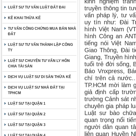
kinh nghiệm tran
truyền thông tin 
LUẬT SƯ TƯ VẤN LUẬT ĐẤT ĐAI
vấn pháp lý, tư v
KÊ KHAI THỪA KẾ
uy tín như: Đài 
hình Việt Nam (VT
TƯ VẤN CÔNG CHỨNG MUA BÁN NHÀ
ĐẤT
hình Công an ANT
tiếng nói Việt Na
LUẬT SƯ TƯ VẤN THÀNH LẬP CÔNG
Giao Thông, Đài t
TY
Giang, Truyền hìn
LUẬT SƯ CHUYÊN TƯ VẤN LY HÔN
tuổi trẻ đời sống,
CHIA TÀI SẢN
Báo Vnxpress, Bá
DỊCH VỤ LUẬT SƯ DI SẢN THỪA KẾ
chí trên cả nước.
TP.HCM mời làm gi
DỊCH VỤ LUẬT SƯ NHÀ ĐẤT TẠI
giả định cấp trườ
TPHCM
trường Cảnh sát nh
LUẬT SƯ TẠI QUẬN 1
chuyên gia pháp lu
Luật sư bào chữa
LUẬT SƯ TẠI QUẬN 2
quan trọng nổi ti
LUẬT SƯ TẠI QUẬN 3
người dân quan t
liên quan Huyền N
LUẬT SƯ TẠI QUẬN 4