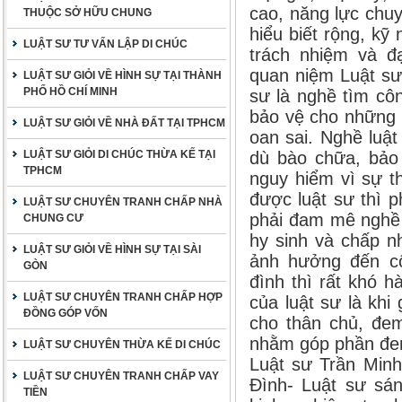
cao, năng lực chu
THUỘC SỞ HỮU CHUNG
hiểu biết rộng, kỹ
LUẬT SƯ TƯ VẤN LẬP DI CHÚC
trách nhiệm và đ
quan niệm Luật sư
LUẬT SƯ GIỎI VỀ HÌNH SỰ TẠI THÀNH
PHỐ HỒ CHÍ MINH
sư là nghề tìm cô
bảo vệ cho những 
LUẬT SƯ GIỎI VỀ NHÀ ĐẤT TẠI TPHCM
oan sai. Nghề luậ
LUẬT SƯ GIỎI DI CHÚC THỪA KẾ TẠI
dù bào chữa, bảo 
TPHCM
nguy hiểm vì sự t
được luật sư thì p
LUẬT SƯ CHUYÊN TRANH CHẤP NHÀ
phải đam mê nghề 
CHUNG CƯ
hy sinh và chấp n
LUẬT SƯ GIỎI VỀ HÌNH SỰ TẠI SÀI
ảnh hưởng đến cô
GÒN
đình thì rất khó 
LUẬT SƯ CHUYÊN TRANH CHẤP HỢP
của luật sư là khi
ĐỒNG GÓP VỐN
cho thân chủ, đem
nhằm góp phần đem
LUẬT SƯ CHUYÊN THỪA KẾ DI CHÚC
Luật sư Trần Min
LUẬT SƯ CHUYÊN TRANH CHẤP VAY
Đình- Luật sư sán
TIỀN