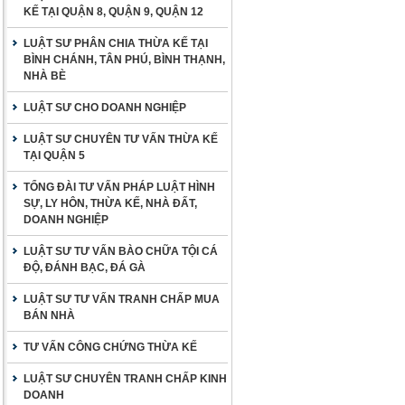
KẾ TẠI QUẬN 8, QUẬN 9, QUẬN 12
LUẬT SƯ PHÂN CHIA THỪA KẾ TẠI
BÌNH CHÁNH, TÂN PHÚ, BÌNH THẠNH,
NHÀ BÈ
LUẬT SƯ CHO DOANH NGHIỆP
LUẬT SƯ CHUYÊN TƯ VẤN THỪA KẾ
TẠI QUẬN 5
TỔNG ĐÀI TƯ VẤN PHÁP LUẬT HÌNH
SỰ, LY HÔN, THỪA KẾ, NHÀ ĐẤT,
DOANH NGHIỆP
LUẬT SƯ TƯ VẤN BÀO CHỮA TỘI CÁ
ĐỘ, ĐÁNH BẠC, ĐÁ GÀ
LUẬT SƯ TƯ VẤN TRANH CHẤP MUA
BÁN NHÀ
TƯ VẤN CÔNG CHỨNG THỪA KẾ
LUẬT SƯ CHUYÊN TRANH CHẤP KINH
DOANH