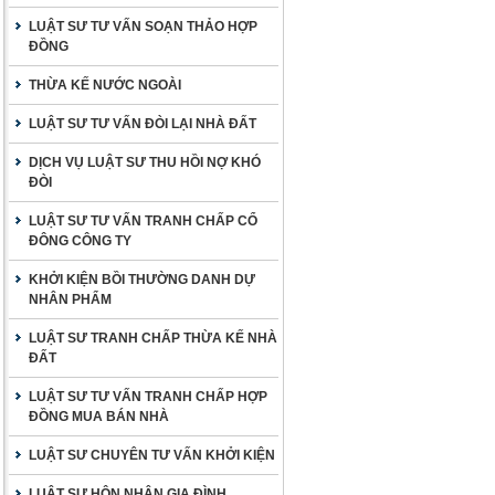
LUẬT SƯ TƯ VẤN SOẠN THẢO HỢP
ĐỒNG
THỪA KẾ NƯỚC NGOÀI
LUẬT SƯ TƯ VẤN ĐÒI LẠI NHÀ ĐẤT
DỊCH VỤ LUẬT SƯ THU HỒI NỢ KHÓ
ĐÒI
LUẬT SƯ TƯ VẤN TRANH CHẤP CỔ
ĐÔNG CÔNG TY
KHỞI KIỆN BỒI THƯỜNG DANH DỰ
NHÂN PHẨM
LUẬT SƯ TRANH CHẤP THỪA KẾ NHÀ
ĐẤT
LUẬT SƯ TƯ VẤN TRANH CHẤP HỢP
ĐỒNG MUA BÁN NHÀ
LUẬT SƯ CHUYÊN TƯ VẤN KHỞI KIỆN
LUẬT SƯ HÔN NHÂN GIA ĐÌNH