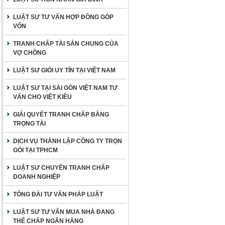
LUẬT SƯ TƯ VẤN HỢP ĐỒNG GÓP
VỐN
TRANH CHẤP TÀI SẢN CHUNG CỦA
VỢ CHỒNG
LUẬT SƯ GIỎI UY TÍN TẠI VIỆT NAM
LUẬT SƯ TẠI SÀI GÒN VIỆT NAM TƯ
VẤN CHO VIỆT KIỀU
GIẢI QUYẾT TRANH CHẤP BẰNG
TRỌNG TÀI
DỊCH VỤ THÀNH LẬP CÔNG TY TRỌN
GÓI TẠI TPHCM
LUẬT SƯ CHUYÊN TRANH CHẤP
DOANH NGHIỆP
TỔNG ĐÀI TƯ VẤN PHÁP LUẬT
LUẬT SƯ TƯ VẤN MUA NHÀ ĐANG
THẾ CHẤP NGÂN HÀNG