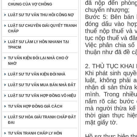
đã nộp đến phòn
CHUNG CỦA VỢ CHỒNG
chuyển nhượng;
LUẬT SƯ TƯ VẤN THU HỒI CÔNG NỢ
Bước 5: Bên bán h
đóng dấu vào hợp
LUẬT SƯ CHUYÊN GIẢI QUYẾT TRANH
thuế nộp thuế và 
CHẤP
tục nộp thuế và đă
LUẬT SƯ LÀM LY HÔN NHANH TẠI
Việc phân chia số
TPHCM
thuận như đã đề cậ
TƯ VẤN KIỆN ĐÒI LẠI NHÀ CHO Ở
NHỜ
2. THỦ TỤC KHAI
Khi phát sinh quy
LUẬT SƯ TƯ VẤN KIỆN ĐÒI NHÀ
luật, không phải 
LUẬT SƯ TƯ VẤN MUA BÁN NHÀ ĐẤT
nhận di sản thừa 
mình. Trong nhiề
LUẬT SƯ TƯ VẤN HỢP ĐỒNG VÔ HIỆU
nắm rõ các bước đ
TƯ VẤN HỢP ĐỒNG GIẢ CÁCH
mà người thừa kế 
thời gian thực hi
LUẬT SƯ HÒA GIẢI TRANH CHẤP ĐẤT
mặt giấy tờ.
ĐAI
TƯ VẤN TRANH CHẤP LY HÔN
Hồ sơ thực hiện th