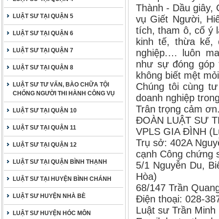
Thành - Dầu giây,
LUẬT SƯ TẠI QUẬN 5
vụ Giết Người, H
tích, tham ô, cố ý 
LUẬT SƯ TẠI QUẬN 6
kinh tế, thừa kế,
LUẬT SƯ TẠI QUẬN 7
nghiệp.… luôn ma
như sự đóng góp t
LUẬT SƯ TẠI QUẬN 8
không biết mệt mỏi 
LUẬT SƯ TƯ VẤN, BÀO CHỮA TỘI
Chúng tôi cùng tư
CHỐNG NGƯỜI THI HÀNH CÔNG VỤ
doanh nghiệp trong
Trân trọng cảm ơn
LUẬT SƯ TẠI QUẬN 10
ĐOÀN LUẬT SƯ T
LUẬT SƯ TẠI QUẬN 11
VPLS GIA ĐÌNH (L
Trụ sở: 402A Nguy
LUẬT SƯ TẠI QUẬN 12
cạnh Công chứng s
LUẬT SƯ TẠI QUẬN BÌNH THẠNH
5/1 Nguyễn Du, Bi
Hòa)
LUẬT SƯ TẠI HUYỆN BÌNH CHÁNH
68/147 Trần Quang
LUẬT SƯ HUYỆN NHÀ BÈ
Điện thoại: 028-3
Luật sư Trần Minh
LUẬT SƯ HUYỆN HÓC MÔN