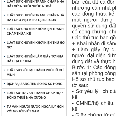
bản của tất cả đồ
LUẬT SƯ CHUYÊN TRANH CHẤP NHÀ
ĐẤT VỚI NGƯỜI NƯỚC NGOÀI
nhượng căn nhà ph
các đồng thừa kế 
LUẬT SƯ CHUYÊN TRANH CHẤP NHÀ
một người đứng t
ĐẤT CHO VIỆT KIỀU TẠI SÀI GÒN
quyền sử dụng đất
LUẬT SƯ CHUYÊN KHỞI KIỆN TRANH
có công chứng, ch
CHẤP THỪA KẾ
Các thủ tục bao g
+ Khai nhận di sản
LUẬT SƯ CHUYÊN KHỞI KIỆN THU HỒI
NỢ
+ Làm giấy ủy q
người đại diện đứ
LUẬT SƯ CHUYÊN LÀM GIẤY TỜ NHÀ
dụng đất và thực h
ĐẤT TẠI TPHCM
Bước 1: Các đồng 
LUẬT SƯ GIỎI TẠI THÀNH PHỐ HỒ CHÍ
sản tại phòng côn
MINH
Hồ sơ thủ tục bao
DỊCH VỤ SANG TÊN SỔ ĐỎ SỔ HỒNG
tờ sau:
- Sơ yếu lý lịch 
LUẬT SƯ TƯ VẤN TRANH CHẤP HỢP
kế
ĐỒNG THUÊ NHÀ XƯỞNG
- CMND/hộ chiếu,
TƯ VẤN NGƯỜI NƯỚC NGOÀI LY HÔN
kế
VỚI NGƯỜI VIỆT NAM
- Giấy chứng tử c