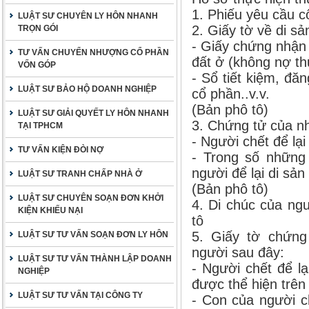
1. Phiếu yêu cầu c
LUẬT SƯ CHUYÊN LY HÔN NHANH
2. Giấy tờ về di sả
TRỌN GÓI
- Giấy chứng nhận
TƯ VẤN CHUYỂN NHƯỢNG CỔ PHẦN
đất ở (không nợ thu
VỐN GÓP
- Sổ tiết kiệm, đă
LUẬT SƯ BẢO HỘ DOANH NGHIỆP
cổ phần..v.v.
(Bản phô tô)
LUẬT SƯ GIẢI QUYẾT LY HÔN NHANH
3. Chứng tử của n
TẠI TPHCM
- Người chết để lại
TƯ VẤN KIỆN ĐÒI NỢ
- Trong số những
người để lại di sản
LUẬT SƯ TRANH CHẤP NHÀ Ở
(Bản phô tô)
LUẬT SƯ CHUYÊN SOẠN ĐƠN KHỞI
4. Di chúc của ngư
KIỆN KHIẾU NẠI
tô
5. Giấy tờ chứn
LUẬT SƯ TƯ VẤN SOẠN ĐƠN LY HÔN
người sau đây:
LUẬT SƯ TƯ VẤN THÀNH LẬP DOANH
- Người chết để l
NGHIỆP
được thể hiện trên
LUẬT SƯ TƯ VẤN TẠI CÔNG TY
- Con của người c