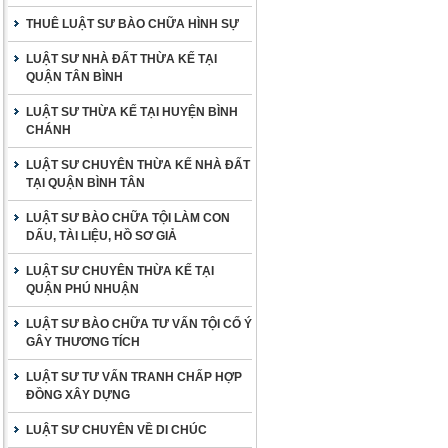
THUÊ LUẬT SƯ BÀO CHỮA HÌNH SỰ
LUẬT SƯ NHÀ ĐẤT THỪA KẾ TẠI
QUẬN TÂN BÌNH
LUẬT SƯ THỪA KẾ TẠI HUYỆN BÌNH
CHÁNH
LUẬT SƯ CHUYÊN THỪA KẾ NHÀ ĐẤT
TẠI QUẬN BÌNH TÂN
LUẬT SƯ BÀO CHỮA TỘI LÀM CON
DẤU, TÀI LIỆU, HỒ SƠ GIẢ
LUẬT SƯ CHUYÊN THỪA KẾ TẠI
QUẬN PHÚ NHUẬN
LUẬT SƯ BÀO CHỮA TƯ VẤN TỘI CỐ Ý
GÂY THƯƠNG TÍCH
LUẬT SƯ TƯ VẤN TRANH CHẤP HỢP
ĐỒNG XÂY DỰNG
LUẬT SƯ CHUYÊN VỀ DI CHÚC