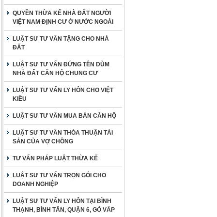
QUYỀN THỪA KẾ NHÀ ĐẤT NGƯỜI
VIỆT NAM ĐỊNH CƯ Ở NƯỚC NGOÀI
LUẬT SƯ TƯ VẤN TẶNG CHO NHÀ
ĐẤT
LUẬT SƯ TƯ VẤN ĐỨNG TÊN DÙM
NHÀ ĐẤT CĂN HỘ CHUNG CƯ
LUẬT SƯ TƯ VẤN LY HÔN CHO VIỆT
KIỀU
LUẬT SƯ TƯ VẤN MUA BÁN CĂN HỘ
LUẬT SƯ TƯ VẤN THỎA THUẬN TÀI
SẢN CỦA VỢ CHỒNG
TƯ VẤN PHÁP LUẬT THỪA KẾ
LUẬT SƯ TƯ VẤN TRỌN GÓI CHO
DOANH NGHIỆP
LUẬT SƯ TƯ VẤN LY HÔN TẠI BÌNH
THẠNH, BÌNH TÂN, QUẬN 6, GÒ VẤP