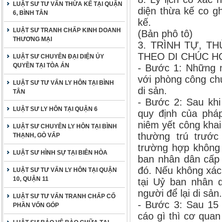
LUẬT SƯ TƯ VẤN THỪA KẾ TẠI QUẬN
diện thừa kế co g
6, BÌNH TÂN
kế.
LUẬT SƯ TRANH CHẤP KINH DOANH
(Bản phô tô)
THƯƠNG MẠI
3. TRÌNH TỰ, T
THEO DI CHÚC H
LUẬT SƯ CHUYÊN ĐẠI DIỆN ỦY
QUYỀN TẠI TÒA ÁN
- Bước 1: Những n
với phòng công ch
LUẬT SƯ TƯ VẤN LY HÔN TẠI BÌNH
di sản.
TÂN
- Bước 2: Sau khi
LUẬT SƯ LY HÔN TẠI QUẬN 6
quy định của pháp
niêm yết công khai
LUẬT SƯ CHUYÊN LY HÔN TẠI BÌNH
thường trú trước
THẠNH, GÒ VẤP
trường hợp không 
LUẬT SƯ HÌNH SỰ TẠI BIÊN HÒA
ban nhân dân cấp 
đó. Nếu không xác 
LUẬT SƯ TƯ VẤN LY HÔN TẠI QUẬN
10, QUẬN 11
tại Uỷ ban nhân 
người để lại di sản.
LUẬT SƯ TƯ VẤN TRANH CHẤP CỐ
- Bước 3: Sau 15 
PHẦN VỐN GÓP
cáo gì thì cơ qua