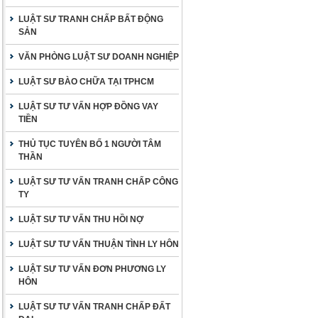
LUẬT SƯ TRANH CHẤP BẤT ĐỘNG
SẢN
VĂN PHÒNG LUẬT SƯ DOANH NGHIỆP
LUẬT SƯ BÀO CHỮA TẠI TPHCM
LUẬT SƯ TƯ VẤN HỢP ĐỒNG VAY
TIỀN
THỦ TỤC TUYÊN BỐ 1 NGƯỜI TÂM
THẦN
LUẬT SƯ TƯ VẤN TRANH CHẤP CÔNG
TY
LUẬT SƯ TƯ VẤN THU HỒI NỢ
LUẬT SƯ TƯ VẤN THUẬN TÌNH LY HÔN
LUẬT SƯ TƯ VẤN ĐƠN PHƯƠNG LY
HÔN
LUẬT SƯ TƯ VẤN TRANH CHẤP ĐẤT