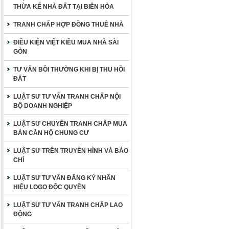
THỪA KẾ NHÀ ĐẤT TẠI BIÊN HÒA
TRANH CHẤP HỢP ĐỒNG THUÊ NHÀ
ĐIỀU KIỆN VIỆT KIỀU MUA NHÀ SÀI
GÒN
TƯ VẤN BỒI THƯỜNG KHI BỊ THU HỒI
ĐẤT
LUẬT SƯ TƯ VẤN TRANH CHẤP NỘI
BỘ DOANH NGHIỆP
LUẬT SƯ CHUYÊN TRANH CHẤP MUA
BÁN CĂN HỘ CHUNG CƯ
LUẬT SƯ TRÊN TRUYỀN HÌNH VÀ BÁO
CHÍ
LUẬT SƯ TƯ VẤN ĐĂNG KÝ NHÃN
HIỆU LOGO ĐỘC QUYỀN
LUẬT SƯ TƯ VẤN TRANH CHẤP LAO
ĐỘNG