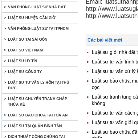
Email: luatsuthan
VĂN PHÒNG LUẬT SƯ NHÀ ĐẤT
http://www.luatsugi
http://www.luatsu
LUẬT SƯ HUYỆN CẦN GIỜ
VĂN PHÒNG LUẬT SƯ TẠI TPHCM
LUẬT SƯ TẠI SÀI GÒN
Các bài viết mới
LUẬT SƯ VIỆT NAM
Luật sư giỏi nhà đất 
LUẬT SƯ UY TÍN
Luật sư tư vấn trình t
Luật sư tư vấn xử lý 
LUẬT SƯ CÔNG TY
Luật sư bào chữa mua
LUẬT SƯ TƯ VẤN LY HÔN TẠI THỦ
cọc
ĐỨC
Luật sư tranh tụng c
LUẬT SƯ CHUYÊN TRANH CHẤP
không
THỪA KẾ
Luật sư tư vấn cách 
LUẬT SƯ BÀO CHỮA TẠI TÒA ÁN
Luật sư tư vấn giải q
LUẬT SƯ TẠI QUẬN BÌNH TÂN
Luật sư bào chữa đất
DỊCH THUẬT CÔNG CHỨNG TẠI