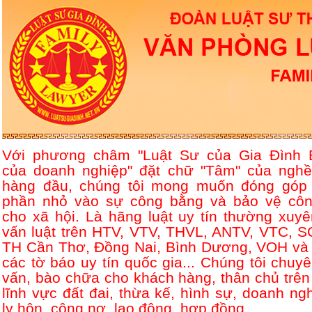
Với phương châm "Luật Sư của Gia Đình 
của doanh nghiệp" đặt chữ "Tâm" của nghề
hàng đầu, chúng tôi mong muốn đóng góp
phần nhỏ vào sự công bằng và bảo vệ côn
cho xã hội. Là hãng luật uy tín thường xuyê
vấn luật trên HTV, VTV, THVL, ANTV, VTC, S
TH Cần Thơ, Đồng Nai, Bình Dương, VOH và 
các tờ báo uy tín quốc gia... Chúng tôi chuyê
vấn, bào chữa cho khách hàng, thân chủ trên
lĩnh vực đất đai, thừa kế, hình sự, doanh ngh
ly hôn, công nợ, lao động, hợp đồng....