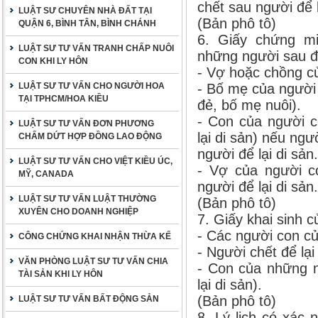
chết sau người để l
LUẬT SƯ CHUYÊN NHÀ ĐẤT TẠI
(Bản phô tô)
QUẬN 6, BÌNH TÂN, BÌNH CHÁNH
6. Giấy chứng mi
LUẬT SƯ TƯ VẤN TRANH CHẤP NUÔI
những người sau đ
CON KHI LY HÔN
- Vợ hoặc chồng củ
LUẬT SƯ TƯ VẤN CHO NGƯỜI HOA
- Bố mẹ của người 
TẠI TPHCM/HOA KIỀU
đẻ, bố mẹ nuôi).
- Con của người c
LUẬT SƯ TƯ VẤN ĐƠN PHƯƠNG
lại di sản) nếu ngư
CHẤM DỨT HỢP ĐỒNG LAO ĐỘNG
người để lại di sản.
LUẬT SƯ TƯ VẤN CHO VIỆT KIỀU ÚC,
- Vợ của người c
MỸ, CANADA
người để lại di sản.
LUẬT SƯ TƯ VẤN LUẬT THƯỜNG
(Bản phô tô)
XUYÊN CHO DOANH NGHIỆP
7. Giấy khai sinh 
- Các người con củ
CÔNG CHỨNG KHAI NHẬN THỪA KẾ
- Người chết để lại
VĂN PHÒNG LUẬT SƯ TƯ VẤN CHIA
- Con của những n
TÀI SẢN KHI LY HÔN
lại di sản).
(Bản phô tô)
LUẬT SƯ TƯ VẤN BẤT ĐỘNG SẢN
8. Lý lịch có xác