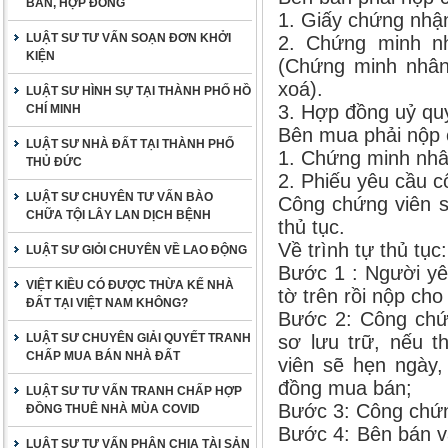
BẢN, HỢP ĐỒNG
1. Giấy chứng nhậ
LUẬT SƯ TƯ VẤN SOẠN ĐƠN KHỞI
2. Chứng minh n
KIỆN
(Chứng minh nhân 
xoá).
LUẬT SƯ HÌNH SỰ TẠI THÀNH PHỐ HỒ
3. Hợp đồng uỷ qu
CHÍ MINH
Bên mua phải nộp c
LUẬT SƯ NHÀ ĐẤT TẠI THÀNH PHỐ
1. Chứng minh nhâ
THỦ ĐỨC
2. Phiếu yêu cầu c
LUẬT SƯ CHUYÊN TƯ VẤN BÀO
Công chứng viên sẽ
CHỮA TỘI LÂY LAN DỊCH BỆNH
thủ tục.
Về trình tự thủ tục:
LUẬT SƯ GIỎI CHUYÊN VỀ LAO ĐỘNG
Bước 1 : Người yê
VIỆT KIỀU CÓ ĐƯỢC THỪA KẾ NHÀ
tờ trên rồi nộp ch
ĐẤT TẠI VIỆT NAM KHÔNG?
Bước 2: Công chứn
LUẬT SƯ CHUYÊN GIẢI QUYẾT TRANH
sơ lưu trữ, nếu t
CHẤP MUA BÁN NHÀ ĐẤT
viên sẽ hẹn ngày
đồng mua bán;
LUẬT SƯ TƯ VẤN TRANH CHẤP HỢP
Bước 3: Công chứn
ĐỒNG THUÊ NHÀ MÙA COVID
Bước 4: Bên bán v
LUẬT SƯ TƯ VẤN PHÂN CHIA TÀI SẢN