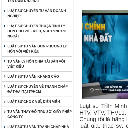
TÊN DÙM NHÀ ĐẤT
LUẬT SƯ CHUYÊN TƯ VẤN DOANH
NGHIỆP
LUẬT SƯ CHUYÊN THUẬN TÌNH LY
HÔN CHO VIỆT KIỀU, NGƯỜI NƯỚC
NGOÀI
LUẬT SƯ TƯ VẤN ĐƠN PHƯƠNG LY
HÔN VỚI VIỆT KIỀU
TƯ VẤN LY HÔN CHIA TÀI SẢN VỚI
VIỆT KIỀU
LUẬT SƯ TƯ VẤN KHÁNG CÁO
LUẬT SƯ CHUYÊN VỀ TRANH CHẤP
ĐẤT ĐAI TẠI TPHCM
LUẬT SƯ CHO CA SĨ, DIỄN VIÊN
Luật sư Trần Minh
HTV, VTV, THVL1,
TƯ VẤN THAY ĐỔI TRỤ SỞ, GIẤY PHÉP
CÔNG TY
Chúng tôi là hãng l
luật gia, thạc sỹ,
LUẬT SƯ TƯ VẤN TRANH CHẤP NHÀ