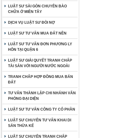
LUẬT SƯ SÀI GÒN CHUYÊN BÀO
CHỮA Ở MIỀN TÂY
DỊCH VỤ LUẬT SƯ ĐÒI NỢ
LUẬT SƯ TƯ VẤN MUA ĐẤT NỀN
LUẬT SƯ TƯ VẤN ĐƠN PHƯƠNG LY
HÔN TẠI QUẬN 6
LUẬT SƯ GIẢI QUYẾT TRANH CHẤP
TÀI SẢN VỚI NGƯỜI NƯỚC NGOÀI
TRANH CHẤP HỢP ĐỒNG MUA BÁN
ĐẤT
TƯ VẤN THÀNH LẬP CHI NHÁNH VĂN
PHÒNG ĐẠI DIỆN
LUẬT SƯ TƯ VẤN CÔNG TY CỔ PHẦN
LUẬT SƯ CHUYÊN TƯ VẤN KHAI DI
SẢN THỪA KẾ
LUẬT SƯ CHUYÊN TRANH CHẤP