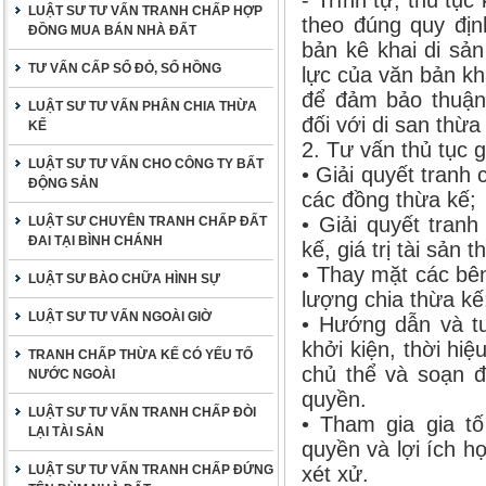
- Trình tự, thủ tục
LUẬT SƯ TƯ VẤN TRANH CHẤP HỢP
theo đúng quy địn
ĐỒNG MUA BÁN NHÀ ĐẤT
bản kê khai di sả
TƯ VẤN CẤP SỔ ĐỎ, SỔ HỒNG
lực của văn bản kh
để đảm bảo thuận
LUẬT SƯ TƯ VẤN PHÂN CHIA THỪA
đối với di san thừa
KẾ
2. Tư vấn thủ tục g
LUẬT SƯ TƯ VẤN CHO CÔNG TY BẤT
• Giải quyết tranh 
ĐỘNG SẢN
các đồng thừa kế;
• Giải quyết tranh
LUẬT SƯ CHUYÊN TRANH CHẤP ĐẤT
ĐAI TẠI BÌNH CHÁNH
kế, giá trị tài sản 
• Thay mặt các bê
LUẬT SƯ BÀO CHỮA HÌNH SỰ
lượng chia thừa kế
LUẬT SƯ TƯ VẤN NGOÀI GIỜ
• Hướng dẫn và tư
khởi kiện, thời hiệ
TRANH CHẤP THỪA KẾ CÓ YẾU TỐ
chủ thể và soạn đ
NƯỚC NGOÀI
quyền.
LUẬT SƯ TƯ VẤN TRANH CHẤP ĐÒI
• Tham gia gia tố
LẠI TÀI SẢN
quyền và lợi ích h
LUẬT SƯ TƯ VẤN TRANH CHẤP ĐỨNG
xét xử.