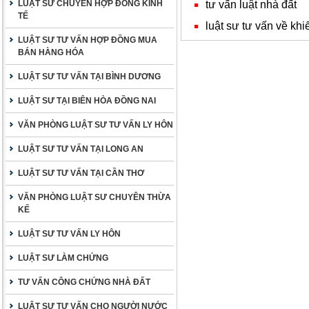
tư vấn luật nhà đất
LUẬT SƯ CHUYÊN HỢP ĐỒNG KINH
TẾ
luật sư tư vấn về khi
LUẬT SƯ TƯ VẤN HỢP ĐỒNG MUA
BÁN HÀNG HÓA
LUẬT SƯ TƯ VẤN TẠI BÌNH DƯƠNG
LUẬT SƯ TẠI BIÊN HÒA ĐỒNG NAI
VĂN PHÒNG LUẬT SƯ TƯ VẤN LY HÔN
LUẬT SƯ TƯ VẤN TẠI LONG AN
LUẬT SƯ TƯ VẤN TẠI CẦN THƠ
VĂN PHÒNG LUẬT SƯ CHUYÊN THỪA
KẾ
LUẬT SƯ TƯ VẤN LY HÔN
LUẬT SƯ LÀM CHỨNG
TƯ VẤN CÔNG CHỨNG NHÀ ĐẤT
LUẬT SƯ TƯ VẤN CHO NGƯỜI NƯỚC