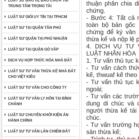
LUẬT SƯ BẢO VỆ BÀO CHỮA TẠI
thuận phân chia d
TRUNG TÂM TRỌNG TÀI
chứng.
- Bước 4: Tất cả 
LUẬT SƯ GIỎI UY TÍN TẠI TPHCM
toàn bộ bản gốc 
LUẬT SƯ TẠI QUẬN TÂN PHÚ
chứng để ký văn 
thừa kế và nộp lệ 
LUẬT SƯ QUẬN TẠI PHÚ NHUẬN
4. DỊCH VỤ TƯ
LUẬT SƯ TẠI QUẬN GÒ VẤP
LUẬT NHÂN HÒA
1. Tư vấn thủ tục k
DỊCH VỤ HỢP THỨC HÓA NHÀ ĐẤT
- Tư vấn cách thứ
LUẬT SƯ TƯ VẤN THỪA KẾ NHÀ ĐẤT
kế, thwuaf kế theo 
CHO VIỆT KIỀU
- Tư vấn thủ tục 
LUẬT SƯ TƯ VẤN CHO CÔNG TY
ngoài;
- Tư vấn các trườ
LUẬT SƯ TƯ VẤN LY HÔN TẠI BÌNH
dung di chúc và 
CHÁNH
người thừa kế tài
LUẬT SƯ CHUYÊN KHỞI KIỆN ÁN
chúc.
HÀNH CHÍNH
- Tư vấn trường hợ
sản thừa kế;
LUẬT SƯ TƯ VẤN LẤN CHIẾM ĐẤT