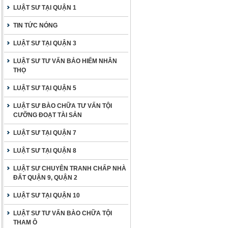
LUẬT SƯ TẠI QUẬN 1
TIN TỨC NÓNG
LUẬT SƯ TẠI QUẬN 3
LUẬT SƯ TƯ VẤN BẢO HIỂM NHÂN
THỌ
LUẬT SƯ TẠI QUẬN 5
LUẬT SƯ BÀO CHỮA TƯ VẤN TỘI
CƯỠNG ĐOẠT TÀI SẢN
LUẬT SƯ TẠI QUẬN 7
LUẬT SƯ TẠI QUẬN 8
LUẬT SƯ CHUYÊN TRANH CHẤP NHÀ
ĐẤT QUẬN 9, QUẬN 2
LUẬT SƯ TẠI QUẬN 10
LUẬT SƯ TƯ VẤN BÀO CHỮA TỘI
THAM Ô