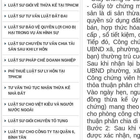
- Giấy tờ chứng m
LUẬT SƯ GIỎI VỀ THỪA KẾ TẠI TPHCM
sản là di sản thừ
LUẬT SƯ TƯ VẤN LUẬT ĐẤT ĐAI
quyền sử dụng đất
bán, hợp thức hóa
LUẬT SƯ BẢO VỆ QUYỀN LỢI CHO BỊ
HẠI TRONG VỤ ÁN HÌNH SỰ
cấp , sổ tiết kiệm
Tiếp đó, Công chứ
LUẬT SƯ CHUYÊN TƯ VẤN CHIA TÀI
UBND xã, phường, t
SẢN SAU KHI LY HÔN
bạn) thường trú cu
LUẬT SƯ PHÁP CHẾ DOANH NGHIỆP
Sau khi nhận lại 
UBND phường, xã 
PHÍ THUÊ LUẬT SƯ LY HÔN TẠI
Công chứng viên h
TPHCM
thỏa thuận phân ch
TƯ VẤN THỦ TỤC NHẬN THỪA KẾ
Vào ngày hẹn, ngư
NHÀ ĐẤT
đồng thừa kế ủy
LUẬT SƯ CHO VIỆT KIỀU VÀ NGƯỜI
chứng) mang theo 
NƯỚC NGOÀI
cho phòng công ch
thuận phân chia di
LUẬT SƯ GIỎI CHUYÊN TỐ TỤNG
Bước 2: Sau khi 
LUẬT SƯ CHO CÔNG TY TẠI QUẬN 6,
được xác nhận, ng
BÌNH TÂN