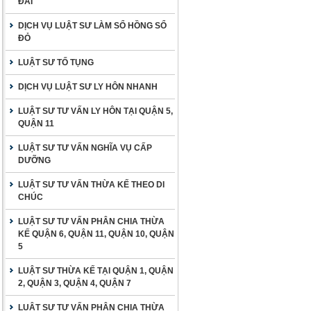
ĐAI
DỊCH VỤ LUẬT SƯ LÀM SỔ HỒNG SỔ
ĐỎ
LUẬT SƯ TỐ TỤNG
DỊCH VỤ LUẬT SƯ LY HÔN NHANH
LUẬT SƯ TƯ VẤN LY HÔN TẠI QUẬN 5,
QUẬN 11
LUẬT SƯ TƯ VẤN NGHĨA VỤ CẤP
DƯỠNG
LUẬT SƯ TƯ VẤN THỪA KẾ THEO DI
CHÚC
LUẬT SƯ TƯ VẤN PHÂN CHIA THỪA
KẾ QUẬN 6, QUẬN 11, QUẬN 10, QUẬN
5
LUẬT SƯ THỪA KẾ TẠI QUẬN 1, QUẬN
2, QUẬN 3, QUẬN 4, QUẬN 7
LUẬT SƯ TƯ VẤN PHÂN CHIA THỪA