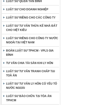
LUẬT SƯ QUẬN TÂN BÌNH
LUẬT SƯ CHO DOANH NGHIỆP
LUẬT SƯ RIÊNG CHO CÁC CÔNG TY
LUẬT SƯ TƯ VẤN THỪA KẾ NHÀ ĐẤT
CHO VIỆT KIỀU
LUẬT SƯ RIÊNG CHO CÔNG TY NƯỚC
NGOÀI TẠI VIỆT NAM
ĐOÀN LUẬT SƯ TPHCM - VPLS GIA
ĐÌNH
TƯ VẤN CHIA TÀI SẢN KHI LY HÔN
LUẬT SƯ TƯ VẤN TRANH CHẤP TẠI
TOÀ ÁN
LUẬT SƯ TƯ VẤN LY HÔN CÓ YẾU TỐ
NƯỚC NGOÀI
LUẬT SƯ BÀO CHỮA TẠI TÒA ÁN
TPHCM