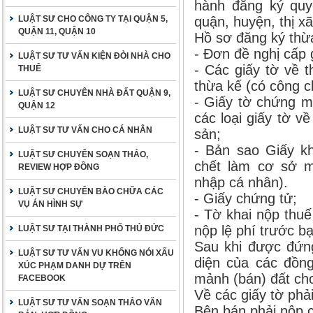
hành đăng ký quy
LUẬT SƯ CHO CÔNG TY TẠI QUẬN 5,
quận, huyện, thị xã
QUẬN 11, QUẬN 10
Hồ sơ đăng ký thừ
- Đơn đề nghị cấp
LUẬT SƯ TƯ VẤN KIỆN ĐÒI NHÀ CHO
- Các giấy tờ về 
THUÊ
thừa kế (có công 
LUẬT SƯ CHUYÊN NHÀ ĐẤT QUẬN 9,
- Giấy tờ chứng m
QUẬN 12
các loại giấy tờ v
LUẬT SƯ TƯ VẤN CHO CÁ NHÂN
sản;
- Bản sao Giấy kh
LUẬT SƯ CHUYÊN SOẠN THẢO,
chết làm cơ sở mi
REVIEW HỢP ĐỒNG
nhập cá nhân).
LUẬT SƯ CHUYÊN BÀO CHỮA CÁC
- Giấy chứng tử;
VỤ ÁN HÌNH SỰ
- Tờ khai nộp thu
nộp lệ phí trước bạ
LUẬT SƯ TẠI THÀNH PHỐ THỦ ĐỨC
Sau khi được đứng
LUẬT SƯ TƯ VẤN VU KHỐNG NÓI XẤU
diện của các đồn
XÚC PHẠM DANH DỰ TRÊN
mảnh (bán) đất cho
FACEBOOK
Về các giấy tờ phả
LUẬT SƯ TƯ VẤN SOẠN THẢO VĂN
Bên bán phải nộp c