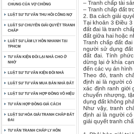
– Tranh chấp tài sản
CHUNG CỦA VỢ CHỒNG
– Tranh chấp đất tr
LUẬT SƯ TƯ VẤN THU HỒI CÔNG NỢ
2. Ba cách giải quyế
Tại khoản 3 Điều 3
LUẬT SƯ CHUYÊN GIẢI QUYẾT TRANH
đất đai là tranh c
CHẤP
đất giữa hai hoặc n
LUẬT SƯ LÀM LY HÔN NHANH TẠI
Tranh chấp đất đai
TPHCM
người sử dụng đất
đất đai. Tính phứ
TƯ VẤN KIỆN ĐÒI LẠI NHÀ CHO Ở
dừng lại ở khía cạ
NHỜ
đến các vụ án hình 
LUẬT SƯ TƯ VẤN KIỆN ĐÒI NHÀ
Theo đó, tranh chấ
định ai là người c
LUẬT SƯ TƯ VẤN MUA BÁN NHÀ ĐẤT
xác định ranh giới
LUẬT SƯ TƯ VẤN HỢP ĐỒNG VÔ HIỆU
chuyển nhượng, tặ
dụng đất không phải
TƯ VẤN HỢP ĐỒNG GIẢ CÁCH
Như vậy, tranh chấ
định ai là người c
LUẬT SƯ HÒA GIẢI TRANH CHẤP ĐẤT
ĐAI
giải quyết tranh ch
TƯ VẤN TRANH CHẤP LY HÔN