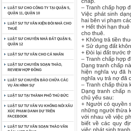
chấp.
– Tranh chấp hợp đ
LUẬT SƯ CHO CÔNG TY TẠI QUẬN 5,
Việc phát sinh dạn
QUẬN 11, QUẬN 10
hai bên vi phạm cá
LUẬT SƯ TƯ VẤN KIỆN ĐÒI NHÀ CHO
+ Hết thời hạn thuê
THUÊ
cho thuê.
+ Không trả tiền thu
LUẬT SƯ CHUYÊN NHÀ ĐẤT QUẬN 9,
QUẬN 12
+ Sử dụng đất khôn
+ Đòi lại đất trước 
LUẬT SƯ TƯ VẤN CHO CÁ NHÂN
– Tranh chấp hợp đ
Dạng tranh chấp nà
LUẬT SƯ CHUYÊN SOẠN THẢO,
REVIEW HỢP ĐỒNG
hiện nghĩa vụ đã 
nghĩa vụ trả nợ đã 
LUẬT SƯ CHUYÊN BÀO CHỮA CÁC
– Tranh chấp thừa 
VỤ ÁN HÌNH SỰ
Dạng tranh chấp n
LUẬT SƯ TẠI THÀNH PHỐ THỦ ĐỨC
chủ yếu sau:
+ Người có quyền s
LUẬT SƯ TƯ VẤN VU KHỐNG NÓI XẤU
những người thừa k
XÚC PHẠM DANH DỰ TRÊN
với nhau về việc p
FACEBOOK
biết về các quy đ
LUẬT SƯ TƯ VẤN SOẠN THẢO VĂN
việc phát sinh tranh