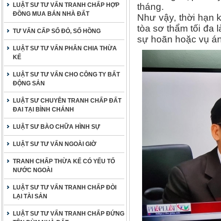
LUẬT SƯ TƯ VẤN TRANH CHẤP HỢP
tháng.
ĐỒNG MUA BÁN NHÀ ĐẤT
Như vậy, thời hạn 
tòa sơ thẩm tối đa 
TƯ VẤN CẤP SỔ ĐỎ, SỔ HỒNG
sự hoãn hoặc vụ án 
LUẬT SƯ TƯ VẤN PHÂN CHIA THỪA
KẾ
LUẬT SƯ TƯ VẤN CHO CÔNG TY BẤT
ĐỘNG SẢN
LUẬT SƯ CHUYÊN TRANH CHẤP ĐẤT
ĐAI TẠI BÌNH CHÁNH
LUẬT SƯ BÀO CHỮA HÌNH SỰ
LUẬT SƯ TƯ VẤN NGOÀI GIỜ
TRANH CHẤP THỪA KẾ CÓ YẾU TỐ
NƯỚC NGOÀI
LUẬT SƯ TƯ VẤN TRANH CHẤP ĐÒI
LẠI TÀI SẢN
LUẬT SƯ TƯ VẤN TRANH CHẤP ĐỨNG