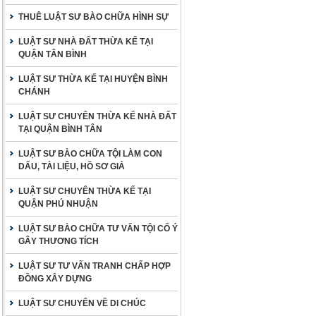
THUÊ LUẬT SƯ BÀO CHỮA HÌNH SỰ
LUẬT SƯ NHÀ ĐẤT THỪA KẾ TẠI
QUẬN TÂN BÌNH
LUẬT SƯ THỪA KẾ TẠI HUYỆN BÌNH
CHÁNH
LUẬT SƯ CHUYÊN THỪA KẾ NHÀ ĐẤT
TẠI QUẬN BÌNH TÂN
LUẬT SƯ BÀO CHỮA TỘI LÀM CON
DẤU, TÀI LIỆU, HỒ SƠ GIẢ
LUẬT SƯ CHUYÊN THỪA KẾ TẠI
QUẬN PHÚ NHUẬN
LUẬT SƯ BÀO CHỮA TƯ VẤN TỘI CỐ Ý
GÂY THƯƠNG TÍCH
LUẬT SƯ TƯ VẤN TRANH CHẤP HỢP
ĐỒNG XÂY DỰNG
LUẬT SƯ CHUYÊN VỀ DI CHÚC