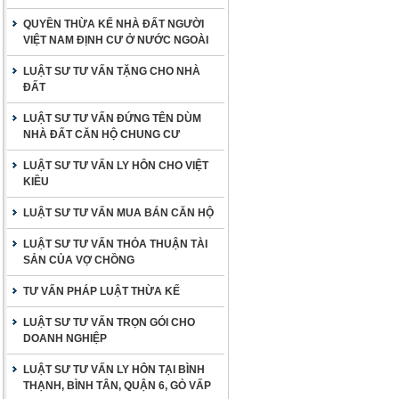
QUYỀN THỪA KẾ NHÀ ĐẤT NGƯỜI
VIỆT NAM ĐỊNH CƯ Ở NƯỚC NGOÀI
LUẬT SƯ TƯ VẤN TẶNG CHO NHÀ
ĐẤT
LUẬT SƯ TƯ VẤN ĐỨNG TÊN DÙM
NHÀ ĐẤT CĂN HỘ CHUNG CƯ
LUẬT SƯ TƯ VẤN LY HÔN CHO VIỆT
KIỀU
LUẬT SƯ TƯ VẤN MUA BÁN CĂN HỘ
LUẬT SƯ TƯ VẤN THỎA THUẬN TÀI
SẢN CỦA VỢ CHỒNG
TƯ VẤN PHÁP LUẬT THỪA KẾ
LUẬT SƯ TƯ VẤN TRỌN GÓI CHO
DOANH NGHIỆP
LUẬT SƯ TƯ VẤN LY HÔN TẠI BÌNH
THẠNH, BÌNH TÂN, QUẬN 6, GÒ VẤP