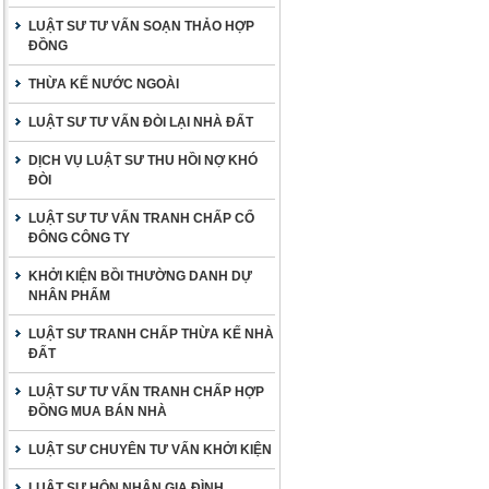
LUẬT SƯ TƯ VẤN SOẠN THẢO HỢP
ĐỒNG
THỪA KẾ NƯỚC NGOÀI
LUẬT SƯ TƯ VẤN ĐÒI LẠI NHÀ ĐẤT
DỊCH VỤ LUẬT SƯ THU HỒI NỢ KHÓ
ĐÒI
LUẬT SƯ TƯ VẤN TRANH CHẤP CỔ
ĐÔNG CÔNG TY
KHỞI KIỆN BỒI THƯỜNG DANH DỰ
NHÂN PHẨM
LUẬT SƯ TRANH CHẤP THỪA KẾ NHÀ
ĐẤT
LUẬT SƯ TƯ VẤN TRANH CHẤP HỢP
ĐỒNG MUA BÁN NHÀ
LUẬT SƯ CHUYÊN TƯ VẤN KHỞI KIỆN
LUẬT SƯ HÔN NHÂN GIA ĐÌNH