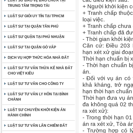
LUẬT SƯ BẢO VỆ BÀO CHỮA TẠI
+ Người khởi kiện c
TRUNG TÂM TRỌNG TÀI
+ Tranh chấp thuộc
LUẬT SƯ GIỎI UY TÍN TẠI TPHCM
loại việc.
+ Tranh chấp chưa 
LUẬT SƯ TẠI QUẬN TÂN PHÚ
+ Tranh chấp đã đư
LUẬT SƯ QUẬN TẠI PHÚ NHUẬN
- Thời gian khởi kiệ
Căn cứ: Điều 203 
LUẬT SƯ TẠI QUẬN GÒ VẤP
hạn xét xử giai đo
DỊCH VỤ HỢP THỨC HÓA NHÀ ĐẤT
Thời hạn chuẩn bị xé
- Thời hạn chuẩn bị
LUẬT SƯ TƯ VẤN THỪA KẾ NHÀ ĐẤT
án.
CHO VIỆT KIỀU
- Đối với vụ án có
LUẬT SƯ TƯ VẤN CHO CÔNG TY
khả kháng, trở ngạ
hạn thời hạn chuẩn
LUẬT SƯ TƯ VẤN LY HÔN TẠI BÌNH
Thời hạn đưa vụ án 
CHÁNH
đa không quá 02 th
LUẬT SƯ CHUYÊN KHỞI KIỆN ÁN
ra xét xử):
HÀNH CHÍNH
- Trong thời hạn 0
án ra xét xử, Tòa á
LUẬT SƯ TƯ VẤN LẤN CHIẾM ĐẤT
- Trường hợp có l