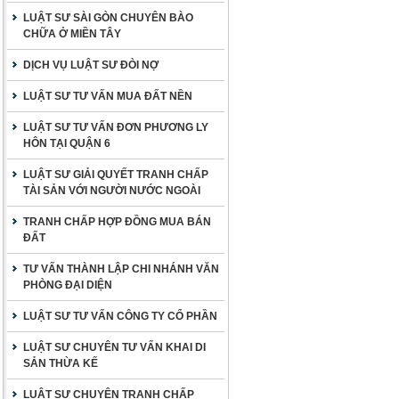
LUẬT SƯ SÀI GÒN CHUYÊN BÀO
CHỮA Ở MIỀN TÂY
DỊCH VỤ LUẬT SƯ ĐÒI NỢ
LUẬT SƯ TƯ VẤN MUA ĐẤT NỀN
LUẬT SƯ TƯ VẤN ĐƠN PHƯƠNG LY
HÔN TẠI QUẬN 6
LUẬT SƯ GIẢI QUYẾT TRANH CHẤP
TÀI SẢN VỚI NGƯỜI NƯỚC NGOÀI
TRANH CHẤP HỢP ĐỒNG MUA BÁN
ĐẤT
TƯ VẤN THÀNH LẬP CHI NHÁNH VĂN
PHÒNG ĐẠI DIỆN
LUẬT SƯ TƯ VẤN CÔNG TY CỔ PHẦN
LUẬT SƯ CHUYÊN TƯ VẤN KHAI DI
SẢN THỪA KẾ
LUẬT SƯ CHUYÊN TRANH CHẤP