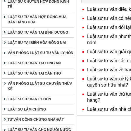
LUẬT SƯ CHUYÊN HỢP ĐỒNG KINH
TẾ
Luật sư tư vấn điều 
LUẬT SƯ TƯ VẤN HỢP ĐỒNG MUA
Luật sư tư vấn có n
BÁN HÀNG HÓA
Luật sư tư vấn đòi l
LUẬT SƯ TƯ VẤN TẠI BÌNH DƯƠNG
Luật sư tư vấn như th
năm
LUẬT SƯ TẠI BIÊN HÒA ĐỒNG NAI
Luật sư tư vấn giải q
VĂN PHÒNG LUẬT SƯ TƯ VẤN LY HÔN
Luật sư tư vấn các đ
LUẬT SƯ TƯ VẤN TẠI LONG AN
Luật sư tư vấn về tr
LUẬT SƯ TƯ VẤN TẠI CẦN THƠ
Luật sư tư vấn xử lý
VĂN PHÒNG LUẬT SƯ CHUYÊN THỪA
quyền sở hữu nhà?
KẾ
Luật sư tư vấn thủ t
LUẬT SƯ TƯ VẤN LY HÔN
hàng?
Luật sư tư vấn nhà 
LUẬT SƯ LÀM CHỨNG
TƯ VẤN CÔNG CHỨNG NHÀ ĐẤT
LUẬT SƯ TƯ VẤN CHO NGƯỜI NƯỚC