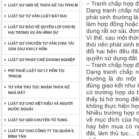
– Tranh chấp hợp đ
LUẬT SƯ GIỎI VỀ THỪA KẾ TẠI TPHCM
Dạng tranh chấp nà
LUẬT SƯ TƯ VẤN LUẬT ĐẤT ĐAI
phát sinh thường là
làm hợp đồng hoặc
LUẬT SƯ BẢO VỆ QUYỀN LỢI CHO BỊ
dung rất sơ sài, đơn
HẠI TRONG VỤ ÁN HÌNH SỰ
Vì thế, sau một thờ
LUẬT SƯ CHUYÊN TƯ VẤN CHIA TÀI
thòi nên phát sinh
SẢN SAU KHI LY HÔN
đổi hai bên đều đã
quyền sử dụng đất.
LUẬT SƯ PHÁP CHẾ DOANH NGHIỆP
– Tranh chấp hợp 
PHÍ THUÊ LUẬT SƯ LY HÔN TẠI
Dạng tranh chấp n
TPHCM
thường là do một 
đúng giao kết như 
TƯ VẤN THỦ TỤC NHẬN THỪA KẾ
có trường hợp do b
NHÀ ĐẤT
thấy bị hớ trong đi
LUẬT SƯ CHO VIỆT KIỀU VÀ NGƯỜI
không thực hiện hợ
NƯỚC NGOÀI
Nhiều trường hợp 
về mục đích của h
LUẬT SƯ GIỎI CHUYÊN TỐ TỤNG
hay bên mua có n
LUẬT SƯ CHO CÔNG TY TẠI QUẬN 6,
đất, làm thủ tục…
BÌNH TÂN