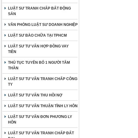
LUẬT SƯ TRANH CHẤP BẤT ĐỘNG
SẢN
VĂN PHÒNG LUẬT SƯ DOANH NGHIỆP
LUẬT SƯ BÀO CHỮA TẠI TPHCM
LUẬT SƯ TƯ VẤN HỢP ĐỒNG VAY
TIỀN
THỦ TỤC TUYÊN BỐ 1 NGƯỜI TÂM
THẦN
LUẬT SƯ TƯ VẤN TRANH CHẤP CÔNG
TY
LUẬT SƯ TƯ VẤN THU HỒI NỢ
LUẬT SƯ TƯ VẤN THUẬN TÌNH LY HÔN
LUẬT SƯ TƯ VẤN ĐƠN PHƯƠNG LY
HÔN
LUẬT SƯ TƯ VẤN TRANH CHẤP ĐẤT