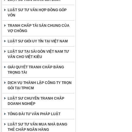
LUẬT SƯ TƯ VẤN HỢP ĐỒNG GÓP
VỐN
TRANH CHẤP TÀI SẢN CHUNG CỦA
VỢ CHỒNG
LUẬT SƯ GIỎI UY TÍN TẠI VIỆT NAM
LUẬT SƯ TẠI SÀI GÒN VIỆT NAM TƯ
VẤN CHO VIỆT KIỀU
GIẢI QUYẾT TRANH CHẤP BẰNG
TRỌNG TÀI
DỊCH VỤ THÀNH LẬP CÔNG TY TRỌN
GÓI TẠI TPHCM
LUẬT SƯ CHUYÊN TRANH CHẤP
DOANH NGHIỆP
TỔNG ĐÀI TƯ VẤN PHÁP LUẬT
LUẬT SƯ TƯ VẤN MUA NHÀ ĐANG
THẾ CHẤP NGÂN HÀNG