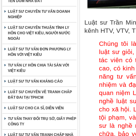
TÊN DÙM NHÀ ĐẤT
LUẬT SƯ CHUYÊN TƯ VẤN DOANH
NGHIỆP
Luật sư Trần Min
LUẬT SƯ CHUYÊN THUẬN TÌNH LY
kênh HTV, VTV, 
HÔN CHO VIỆT KIỀU, NGƯỜI NƯỚC
NGOÀI
Chúng tôi l
LUẬT SƯ TƯ VẤN ĐƠN PHƯƠNG LY
luật sư giỏi
HÔN VỚI VIỆT KIỀU
tác viên có
TƯ VẤN LY HÔN CHIA TÀI SẢN VỚI
cao, có kinh
VIỆT KIỀU
năng tư vấn
LUẬT SƯ TƯ VẤN KHÁNG CÁO
nhiệm và đạ
quan niệm L
LUẬT SƯ CHUYÊN VỀ TRANH CHẤP
ĐẤT ĐAI TẠI TPHCM
nghề luật s
cho xã hội.
LUẬT SƯ CHO CA SĨ, DIỄN VIÊN
tội phạm, v
TƯ VẤN THAY ĐỔI TRỤ SỞ, GIẤY PHÉP
CÔNG TY
sư là nghề 
chữa, bảo vệ
LUẬT SƯ TƯ VẤN TRANH CHẤP NHÀ