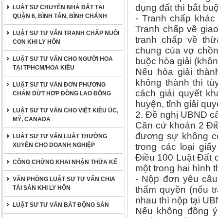
dụng đất thì bắt buộ
LUẬT SƯ CHUYÊN NHÀ ĐẤT TẠI
QUẬN 6, BÌNH TÂN, BÌNH CHÁNH
- Tranh chấp khác
Tranh chấp về giao
LUẬT SƯ TƯ VẤN TRANH CHẤP NUÔI
tranh chấp về thừ
CON KHI LY HÔN
chung của vợ chồng
LUẬT SƯ TƯ VẤN CHO NGƯỜI HOA
buộc hòa giải (không
TẠI TPHCM/HOA KIỀU
Nếu hòa giải thành
không thành thì t
LUẬT SƯ TƯ VẤN ĐƠN PHƯƠNG
cách giải quyết k
CHẤM DỨT HỢP ĐỒNG LAO ĐỘNG
huyện, tỉnh giải quyế
LUẬT SƯ TƯ VẤN CHO VIỆT KIỀU ÚC,
2. Đề nghị UBND cấp
MỸ, CANADA
Căn cứ khoản 2 Điề
đương sự không c
LUẬT SƯ TƯ VẤN LUẬT THƯỜNG
XUYÊN CHO DOANH NGHIỆP
trong các loại giấ
Điều 100 Luật Đất 
CÔNG CHỨNG KHAI NHẬN THỪA KẾ
một trong hai hình t
- Nộp đơn yêu cầu
VĂN PHÒNG LUẬT SƯ TƯ VẤN CHIA
TÀI SẢN KHI LY HÔN
thẩm quyền (nếu tr
nhau thì nộp tại U
LUẬT SƯ TƯ VẤN BẤT ĐỘNG SẢN
Nếu không đồng ý 