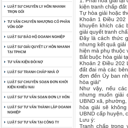
1. Phải hòa giải t
kiện tranh chấp đất
LUẬT SƯ CHUYÊN LY HÔN NHANH
TRỌN GÓI
Tự hòa giải hoặc th
Khoản 1 Điều 202 
TƯ VẤN CHUYỂN NHƯỢNG CỔ PHẦN
khuyến khích các b
VỐN GÓP
giải quyết tranh ch
LUẬT SƯ BẢO HỘ DOANH NGHIỆP
Đây là cách thức 
nhưng kết quả giải
LUẬT SƯ GIẢI QUYẾT LY HÔN NHANH
hiện mà phụ thuộc v
TẠI TPHCM
Bắt buộc hòa giải 
TƯ VẤN KIỆN ĐÒI NỢ
Khoản 2 Điều 202 L
đất đai mà các bên
LUẬT SƯ TRANH CHẤP NHÀ Ở
đơn đến Ủy ban nh
hòa giải"
LUẬT SƯ CHUYÊN SOẠN ĐƠN KHỞI
KIỆN KHIẾU NẠI
Như vậy, nếu các
nhưng muốn giải q
LUẬT SƯ TƯ VẤN SOẠN ĐƠN LY HÔN
UBND xã, phường, th
hòa giải sẽ không
LUẬT SƯ TƯ VẤN THÀNH LẬP DOANH
NGHIỆP
UBND cấp huyện, cấp
Lưu ý:
LUẬT SƯ TƯ VẤN TẠI CÔNG TY
Tranh chấp trong 