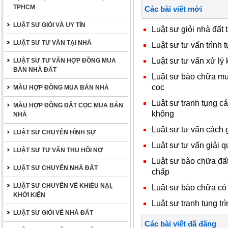
TPHCM
Các bài viết mới
LUẬT SƯ GIỎI VÀ UY TÍN
Luật sư giỏi nhà đất 
LUẬT SƯ TƯ VẤN TẠI NHÀ
Luật sư tư vấn trình t
Luật sư tư vấn xử lý 
LUẬT SƯ TƯ VẤN HỢP ĐỒNG MUA
BÁN NHÀ ĐẤT
Luật sư bào chữa mua
cọc
MẪU HỢP ĐỒNG MUA BÁN NHÀ
Luật sư tranh tụng c
MẪU HỢP ĐỒNG ĐẶT CỌC MUA BÁN
không
NHÀ
Luật sư tư vấn cách 
LUẬT SƯ CHUYÊN HÌNH SỰ
Luật sư tư vấn giải q
LUẬT SƯ TƯ VẤN THU HỒI NỢ
Luật sư bào chữa đất
LUẬT SƯ CHUYÊN NHÀ ĐẤT
chấp
LUẬT SƯ CHUYÊN VỀ KHIẾU NẠI,
Luật sư bào chữa có
KHỞI KIỆN
Luật sư tranh tụng trì
LUẬT SƯ GIỎI VỀ NHÀ ĐẤT
Các bài viết đã đăng