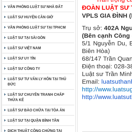
ĐOÀN LUẬT SƯ 
VĂN PHÒNG LUẬT SƯ NHÀ ĐẤT
VPLS GIA ĐÌNH (
LUẬT SƯ HUYỆN CẦN GIỜ
Trụ sở:
402A Ngu
VĂN PHÒNG LUẬT SƯ TẠI TPHCM
(Bên cạnh Công 
LUẬT SƯ TẠI SÀI GÒN
5/1 Nguyễn Du, B
LUẬT SƯ VIỆT NAM
Biên Hòa)
68/147 Trần Quan
LUẬT SƯ UY TÍN
Điện thoại: 028-
LUẬT SƯ CÔNG TY
Luật sư Trần Min
LUẬT SƯ TƯ VẤN LY HÔN TẠI THỦ
Email:
luatsutha
ĐỨC
http://www.luatsu
LUẬT SƯ CHUYÊN TRANH CHẤP
http://www.luats
THỪA KẾ
LUẬT SƯ BÀO CHỮA TẠI TÒA ÁN
LUẬT SƯ TẠI QUẬN BÌNH TÂN
DỊCH THUẬT CÔNG CHỨNG TẠI