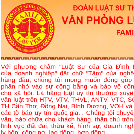
Với phương châm "Luật Sư của Gia Đình 
của doanh nghiệp" đặt chữ "Tâm" của nghề
hàng đầu, chúng tôi mong muốn đóng góp
phần nhỏ vào sự công bằng và bảo vệ côn
cho xã hội. Là hãng luật uy tín thường xuyê
vấn luật trên HTV, VTV, THVL, ANTV, VTC, S
TH Cần Thơ, Đồng Nai, Bình Dương, VOH và 
các tờ báo uy tín quốc gia... Chúng tôi chuyê
vấn, bào chữa cho khách hàng, thân chủ trên
lĩnh vực đất đai, thừa kế, hình sự, doanh ngh
ly hôn, công nợ, lao động, hợp đồng....