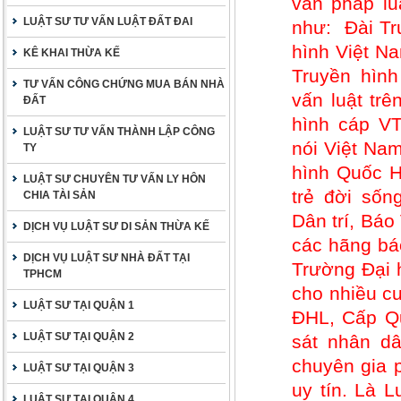
vấn pháp lu
LUẬT SƯ TƯ VẤN LUẬT ĐẤT ĐAI
như: Đài Tr
hình Việt Na
KÊ KHAI THỪA KẾ
Truyền hìn
TƯ VẤN CÔNG CHỨNG MUA BÁN NHÀ
vấn luật trê
ĐẤT
hình cáp VT
LUẬT SƯ TƯ VẤN THÀNH LẬP CÔNG
nói Việt Nam
TY
hình Quốc H
LUẬT SƯ CHUYÊN TƯ VẤN LY HÔN
trẻ đời sốn
CHIA TÀI SẢN
Dân trí, Bá
DỊCH VỤ LUẬT SƯ DI SẢN THỪA KẾ
các hãng báo
DỊCH VỤ LUẬT SƯ NHÀ ĐẤT TẠI
Trường Đại 
TPHCM
cho nhiều cu
LUẬT SƯ TẠI QUẬN 1
ĐHL, Cấp Qu
LUẬT SƯ TẠI QUẬN 2
sát nhân dâ
chuyên gia 
LUẬT SƯ TẠI QUẬN 3
uy tín. Là 
LUẬT SƯ TẠI QUẬN 4