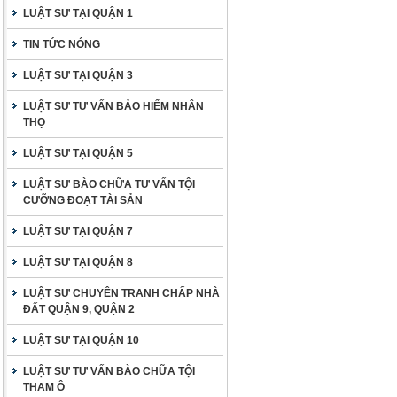
LUẬT SƯ TẠI QUẬN 1
TIN TỨC NÓNG
LUẬT SƯ TẠI QUẬN 3
LUẬT SƯ TƯ VẤN BẢO HIỂM NHÂN
THỌ
LUẬT SƯ TẠI QUẬN 5
LUẬT SƯ BÀO CHỮA TƯ VẤN TỘI
CƯỠNG ĐOẠT TÀI SẢN
LUẬT SƯ TẠI QUẬN 7
LUẬT SƯ TẠI QUẬN 8
LUẬT SƯ CHUYÊN TRANH CHẤP NHÀ
ĐẤT QUẬN 9, QUẬN 2
LUẬT SƯ TẠI QUẬN 10
LUẬT SƯ TƯ VẤN BÀO CHỮA TỘI
THAM Ô