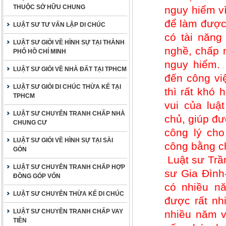
THUỘC SỞ HỮU CHUNG
nguy hiểm vì
để làm được 
LUẬT SƯ TƯ VẤN LẬP DI CHÚC
có tài năng
LUẬT SƯ GIỎI VỀ HÌNH SỰ TẠI THÀNH
nghề, chấp 
PHỐ HỒ CHÍ MINH
nguy hiểm.
LUẬT SƯ GIỎI VỀ NHÀ ĐẤT TẠI TPHCM
đến công vi
LUẬT SƯ GIỎI DI CHÚC THỪA KẾ TẠI
thì rất khó
TPHCM
vui của luậ
LUẬT SƯ CHUYÊN TRANH CHẤP NHÀ
chủ, giúp đư
CHUNG CƯ
công lý ch
LUẬT SƯ GIỎI VỀ HÌNH SỰ TẠI SÀI
công bằng c
GÒN
Luật sư Tr
LUẬT SƯ CHUYÊN TRANH CHẤP HỢP
sư Gia Đình
ĐỒNG GÓP VỐN
có nhiều nă
LUẬT SƯ CHUYÊN THỪA KẾ DI CHÚC
được rất nh
LUẬT SƯ CHUYÊN TRANH CHẤP VAY
nhiều năm v
TIỀN