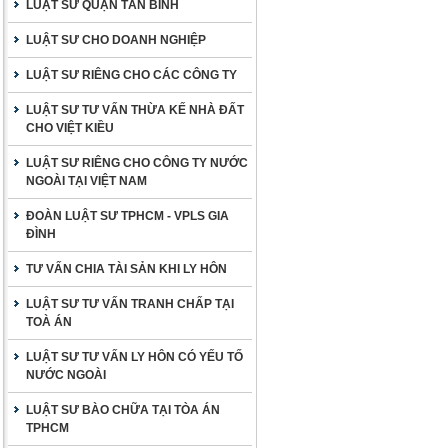
LUẬT SƯ QUẬN TÂN BÌNH
LUẬT SƯ CHO DOANH NGHIỆP
LUẬT SƯ RIÊNG CHO CÁC CÔNG TY
LUẬT SƯ TƯ VẤN THỪA KẾ NHÀ ĐẤT
CHO VIỆT KIỀU
LUẬT SƯ RIÊNG CHO CÔNG TY NƯỚC
NGOÀI TẠI VIỆT NAM
ĐOÀN LUẬT SƯ TPHCM - VPLS GIA
ĐÌNH
TƯ VẤN CHIA TÀI SẢN KHI LY HÔN
LUẬT SƯ TƯ VẤN TRANH CHẤP TẠI
TOÀ ÁN
LUẬT SƯ TƯ VẤN LY HÔN CÓ YẾU TỐ
NƯỚC NGOÀI
LUẬT SƯ BÀO CHỮA TẠI TÒA ÁN
TPHCM