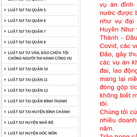
vụ án đỉnh 
LUẬT SƯ TẠI QUẬN 5
nước được b
như vụ đại
LUẬT SƯ TẠI QUẬN 6
Huyền Như v
LUẬT SƯ TẠI QUẬN 7
Thành - Dầu
LUẬT SƯ TẠI QUẬN 8
Covid, các 
Đảo, gây thư
LUẬT SƯ TƯ VẤN, BÀO CHỮA TỘI
CHỐNG NGƯỜI THI HÀNH CÔNG VỤ
các vụ án kh
LUẬT SƯ TẠI QUẬN 10
đai, lao độ
mang lại ni
LUẬT SƯ TẠI QUẬN 11
đóng góp tí
LUẬT SƯ TẠI QUẬN 12
không biết m
LUẬT SƯ TẠI QUẬN BÌNH THẠNH
tôi.
Chúng tôi cù
LUẬT SƯ TẠI HUYỆN BÌNH CHÁNH
nhiều doanh
LUẬT SƯ HUYỆN NHÀ BÈ
năm.
LUẬT SƯ HUYỆN HÓC MÔN
Trân trọng c