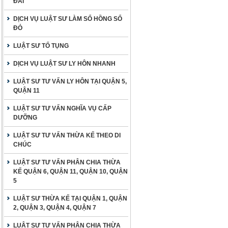
ĐAI
DỊCH VỤ LUẬT SƯ LÀM SỔ HỒNG SỔ
ĐỎ
LUẬT SƯ TỐ TỤNG
DỊCH VỤ LUẬT SƯ LY HÔN NHANH
LUẬT SƯ TƯ VẤN LY HÔN TẠI QUẬN 5,
QUẬN 11
LUẬT SƯ TƯ VẤN NGHĨA VỤ CẤP
DƯỠNG
LUẬT SƯ TƯ VẤN THỪA KẾ THEO DI
CHÚC
LUẬT SƯ TƯ VẤN PHÂN CHIA THỪA
KẾ QUẬN 6, QUẬN 11, QUẬN 10, QUẬN
5
LUẬT SƯ THỪA KẾ TẠI QUẬN 1, QUẬN
2, QUẬN 3, QUẬN 4, QUẬN 7
LUẬT SƯ TƯ VẤN PHÂN CHIA THỪA