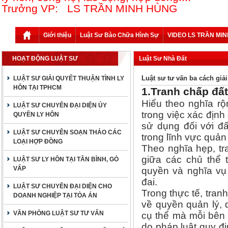
Trưởng VP: LS TRẦN MINH HÙNG
Giới thiệu
Luật Sư Bào Chữa Hình Sự
VIDEO LS TRẦN MI
HOẠT ĐỘNG LUẬT SƯ
Luật Sư Nhà Đất
Luật sư tư vấn ba cách giải
LUẬT SƯ GIẢI QUYẾT THUẬN TÌNH LY
HÔN TẠI TPHCM
1.Tranh chấp đất
Hiểu theo nghĩa rộ
LUẬT SƯ CHUYÊN ĐẠI DIỆN ỦY
trong việc xác địn
QUYỀN LY HÔN
sử dụng đối với đất
LUẬT SƯ CHUYÊN SOẠN THẢO CÁC
trong lĩnh vực quản 
LOẠI HỢP ĐỒNG
Theo nghĩa hẹp, tr
giữa các chủ thể 
LUẬT SƯ LY HÔN TẠI TÂN BÌNH, GÒ
VẤP
quyền và nghĩa vụ 
đai.
LUẬT SƯ CHUYÊN ĐẠI DIỆN CHO
Trong thực tế, tran
DOANH NGHIỆP TẠI TÒA ÁN
về quyền quản lý,
VĂN PHÒNG LUẬT SƯ TƯ VẤN
cụ thể mà mỗi bên
do pháp luật quy đ