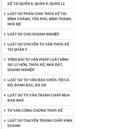
KẾ TẠI QUẬN 8, QUẬN 9, QUẬN 12
LUẬT SƯ PHÂN CHIA THỪA KẾ TẠI
BÌNH CHÁNH, TÂN PHÚ, BÌNH THẠNH,
NHÀ BÈ
LUẬT SƯ CHO DOANH NGHIỆP
LUẬT SƯ CHUYÊN TƯ VẤN THỪA KẾ
TẠI QUẬN 5
TỔNG ĐÀI TƯ VẤN PHÁP LUẬT HÌNH
SỰ, LY HÔN, THỪA KẾ, NHÀ ĐẤT,
DOANH NGHIỆP
LUẬT SƯ TƯ VẤN BÀO CHỮA TỘI CÁ
ĐỘ, ĐÁNH BẠC, ĐÁ GÀ
LUẬT SƯ TƯ VẤN TRANH CHẤP MUA
BÁN NHÀ
TƯ VẤN CÔNG CHỨNG THỪA KẾ
LUẬT SƯ CHUYÊN TRANH CHẤP KINH
DOANH