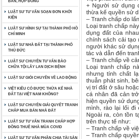
BẢN, HỢP ĐỒNG
+ Người sử dụng đấ
thừa kế quyền sử dụ
LUẬT SƯ TƯ VẤN SOẠN ĐƠN KHỞI
KIỆN
– Tranh chấp do lấn
Loại tranh chấp nà
LUẬT SƯ HÌNH SỰ TẠI THÀNH PHỐ HỒ
dụng đất của nhau
CHÍ MINH
chính sách cải tạo
LUẬT SƯ NHÀ ĐẤT TẠI THÀNH PHỐ
người khác sử dụng
THỦ ĐỨC
tác và dẫn đến tran
– Tranh chấp về cản
LUẬT SƯ CHUYÊN TƯ VẤN BÀO
Loại tranh chấp nà
CHỮA TỘI LÂY LAN DỊCH BỆNH
nhưng tính chất l
LUẬT SƯ GIỎI CHUYÊN VỀ LAO ĐỘNG
thuẫn phát sinh, b
vị trí đất ở sâu ho
VIỆT KIỀU CÓ ĐƯỢC THỪA KẾ NHÀ
cá nhân đã cản trở
ĐẤT TẠI VIỆT NAM KHÔNG?
hiện quyền sử dụng
LUẬT SƯ CHUYÊN GIẢI QUYẾT TRANH
mình, rào lại lối 
CHẤP MUA BÁN NHÀ ĐẤT
Ngoài ra, còn tồn t
trên thực tế như:
LUẬT SƯ TƯ VẤN TRANH CHẤP HỢP
ĐỒNG THUÊ NHÀ MÙA COVID
– Tranh chấp về việ
– Tranh chấp quyền
LUẬT SƯ TƯ VẤN PHÂN CHIA TÀI SẢN