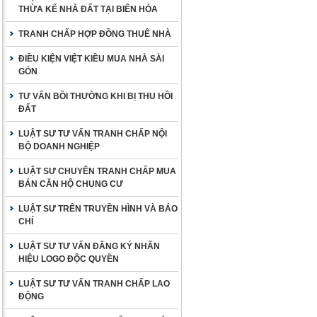
THỪA KẾ NHÀ ĐẤT TẠI BIÊN HÒA
TRANH CHẤP HỢP ĐỒNG THUÊ NHÀ
ĐIỀU KIỆN VIỆT KIỀU MUA NHÀ SÀI
GÒN
TƯ VẤN BỒI THƯỜNG KHI BỊ THU HỒI
ĐẤT
LUẬT SƯ TƯ VẤN TRANH CHẤP NỘI
BỘ DOANH NGHIỆP
LUẬT SƯ CHUYÊN TRANH CHẤP MUA
BÁN CĂN HỘ CHUNG CƯ
LUẬT SƯ TRÊN TRUYỀN HÌNH VÀ BÁO
CHÍ
LUẬT SƯ TƯ VẤN ĐĂNG KÝ NHÃN
HIỆU LOGO ĐỘC QUYỀN
LUẬT SƯ TƯ VẤN TRANH CHẤP LAO
ĐỘNG