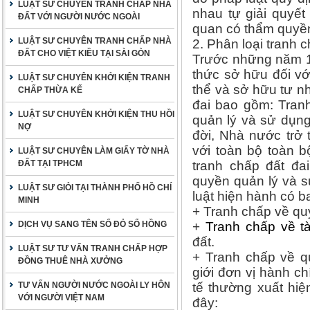
LUẬT SƯ CHUYÊN TRANH CHẤP NHÀ
nhau tự giải quyế
ĐẤT VỚI NGƯỜI NƯỚC NGOÀI
quan có thẩm quyền
LUẬT SƯ CHUYÊN TRANH CHẤP NHÀ
2. Phân loại tranh c
ĐẤT CHO VIỆT KIỀU TẠI SÀI GÒN
Trước những năm 1
thức sở hữu đối vớ
LUẬT SƯ CHUYÊN KHỞI KIỆN TRANH
thể và sở hữu tư n
CHẤP THỪA KẾ
đai bao gồm: Tran
LUẬT SƯ CHUYÊN KHỞI KIỆN THU HỒI
quản lý và sử dụng
NỢ
đời, Nhà nước trở 
với toàn bộ toàn b
LUẬT SƯ CHUYÊN LÀM GIẤY TỜ NHÀ
ĐẤT TẠI TPHCM
tranh chấp đất đa
quyền quản lý và s
LUẬT SƯ GIỎI TẠI THÀNH PHỐ HỒ CHÍ
luật hiện hành có ba
MINH
+ Tranh chấp về qu
DỊCH VỤ SANG TÊN SỔ ĐỎ SỔ HỒNG
+
Tranh chấp về tà
đất.
LUẬT SƯ TƯ VẤN TRANH CHẤP HỢP
+ Tranh chấp về q
ĐỒNG THUÊ NHÀ XƯỞNG
giới đơn vị hành ch
TƯ VẤN NGƯỜI NƯỚC NGOÀI LY HÔN
tế thường xuất hiệ
VỚI NGƯỜI VIỆT NAM
đây: