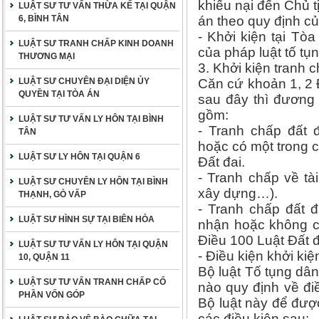
khiếu nại đến Chủ t
LUẬT SƯ TƯ VẤN THỪA KẾ TẠI QUẬN
6, BÌNH TÂN
án theo quy định củ
- Khởi kiện tại Tò
LUẬT SƯ TRANH CHẤP KINH DOANH
của pháp luật tố tụ
THƯƠNG MẠI
3. Khởi kiện tranh 
LUẬT SƯ CHUYÊN ĐẠI DIỆN ỦY
Căn cứ khoản 1, 2 
QUYỀN TẠI TÒA ÁN
sau đây thì đương
gồm:
LUẬT SƯ TƯ VẤN LY HÔN TẠI BÌNH
- Tranh chấp đất
TÂN
hoặc có một trong c
LUẬT SƯ LY HÔN TẠI QUẬN 6
Đất đai.
- Tranh chấp về tài
LUẬT SƯ CHUYÊN LY HÔN TẠI BÌNH
xây dựng…).
THẠNH, GÒ VẤP
- Tranh chấp đất 
LUẬT SƯ HÌNH SỰ TẠI BIÊN HÒA
nhận hoặc không có
Điều 100 Luật Đất đ
LUẬT SƯ TƯ VẤN LY HÔN TẠI QUẬN
- Điều kiện khởi kiệ
10, QUẬN 11
Bộ luật Tố tụng dâ
LUẬT SƯ TƯ VẤN TRANH CHẤP CỐ
nào quy định về đi
PHẦN VỐN GÓP
Bộ luật này để được
các điều kiện sau: