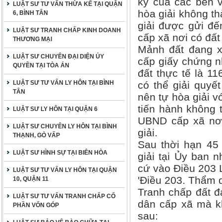
ký của các bên v
LUẬT SƯ TƯ VẤN THỪA KẾ TẠI QUẬN
hòa giải không t
6, BÌNH TÂN
giải được gửi đế
LUẬT SƯ TRANH CHẤP KINH DOANH
cấp xã nơi có đất
THƯƠNG MẠI
Mảnh đất đang x
LUẬT SƯ CHUYÊN ĐẠI DIỆN ỦY
cấp giấy chứng n
QUYỀN TẠI TÒA ÁN
đất thực tế là 1
LUẬT SƯ TƯ VẤN LY HÔN TẠI BÌNH
có thể giải quyế
TÂN
nên tự hòa giải v
tiến hành không 
LUẬT SƯ LY HÔN TẠI QUẬN 6
UBND cấp xã nơi 
LUẬT SƯ CHUYÊN LY HÔN TẠI BÌNH
giải.
THẠNH, GÒ VẤP
Sau thời hạn 45
LUẬT SƯ HÌNH SỰ TẠI BIÊN HÒA
giải tại Ủy ban 
cứ vào Điều 203 
LUẬT SƯ TƯ VẤN LY HÔN TẠI QUẬN
'Điều 203. Thẩm q
10, QUẬN 11
Tranh chấp đất đ
LUẬT SƯ TƯ VẤN TRANH CHẤP CỐ
dân cấp xã mà kh
PHẦN VỐN GÓP
sau: