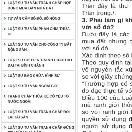
LUẬT SƯ TƯ VẤN TRANH CHẤP HỢP
Trên đây là thư 
ĐỒNG MUA BÁN NHÀ ĐẤT
Trân trọng./.
TƯ VẤN CẤP SỔ ĐỎ, SỔ HỒNG
3. Phải làm gì k
với sổ đỏ?
LUẬT SƯ TƯ VẤN PHÂN CHIA THỪA
Dưới đây là các
KẾ
mua đất nhưng di
LUẬT SƯ TƯ VẤN CHO CÔNG TY BẤT
với sổ đỏ.
ĐỘNG SẢN
Xác định theo số 
LUẬT SƯ CHUYÊN TRANH CHẤP ĐẤT
Theo quy định tạ
ĐAI TẠI BÌNH CHÁNH
về nguyên tắc xử 
so với giấy chứn
LUẬT SƯ BÀO CHỮA HÌNH SỰ
“Trường hợp có s
LUẬT SƯ TƯ VẤN NGOÀI GIỜ
đo đạc thực tế với
TRANH CHẤP THỪA KẾ CÓ YẾU TỐ
Điều 100 của Luậ
NƯỚC NGOÀI
mà ranh giới thử
so với ranh giới 
LUẬT SƯ TƯ VẤN TRANH CHẤP ĐÒI
LẠI TÀI SẢN
quyền sử dụng đ
người sử dụng đấ
LUẬT SƯ TƯ VẤN TRANH CHẤP ĐỨNG