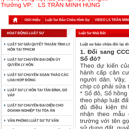
Trưởng VP: LS TRẦN MINH HÙNG
Giới thiệu
Luật Sư Bào Chữa Hình Sự
VIDEO LS TRẦN MI
HOẠT ĐỘNG LUẬT SƯ
Luật Sư Nhà Đất
Luật sư bào chữa đòi lại di
LUẬT SƯ GIẢI QUYẾT THUẬN TÌNH LY
HÔN TẠI TPHCM
1. Đổi sang CCC
Sổ đỏ?
LUẬT SƯ CHUYÊN ĐẠI DIỆN ỦY
Theo dự kiến củ
QUYỀN LY HÔN
hành cấp căn cư
LUẬT SƯ CHUYÊN SOẠN THẢO CÁC
người dân. Vậy,
LOẠI HỢP ĐỒNG
chip có phải sửa 
LUẬT SƯ LY HÔN TẠI TÂN BÌNH, GÒ
* Sổ đỏ, Sổ hồng 
VẤP
theo pháp luật đấ
LUẬT SƯ CHUYÊN ĐẠI DIỆN CHO
đủ điều kiện th
DOANH NGHIỆP TẠI TÒA ÁN
nhận theo mẫu 
trường với tên g
VĂN PHÒNG LUẬT SƯ TƯ VẤN
sử dụng đất, quy