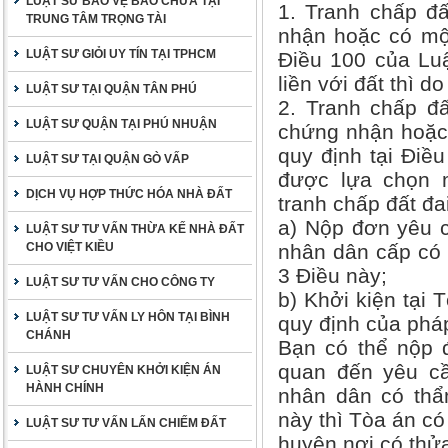
LUẬT SƯ BẢO VỆ BÀO CHỮA TẠI
1. Tranh chấp đ
TRUNG TÂM TRỌNG TÀI
nhận hoặc có một 
LUẬT SƯ GIỎI UY TÍN TẠI TPHCM
Điều 100 của Luậ
liền với đất thì d
LUẬT SƯ TẠI QUẬN TÂN PHÚ
2. Tranh chấp đ
LUẬT SƯ QUẬN TẠI PHÚ NHUẬN
chứng nhận hoặc 
quy định tại Điề
LUẬT SƯ TẠI QUẬN GÒ VẤP
được lựa chọn m
DỊCH VỤ HỢP THỨC HÓA NHÀ ĐẤT
tranh chấp đất đa
a) Nộp đơn yêu c
LUẬT SƯ TƯ VẤN THỪA KẾ NHÀ ĐẤT
CHO VIỆT KIỀU
nhân dân cấp có 
3 Điều này;
LUẬT SƯ TƯ VẤN CHO CÔNG TY
b) Khởi kiện tại
LUẬT SƯ TƯ VẤN LY HÔN TẠI BÌNH
quy định của pháp
CHÁNH
Bạn có thể nộp đ
quan đến yêu cầ
LUẬT SƯ CHUYÊN KHỞI KIỆN ÁN
HÀNH CHÍNH
nhân dân có thẩ
này thì Tòa án c
LUẬT SƯ TƯ VẤN LẤN CHIẾM ĐẤT
huyện nơi có thửa