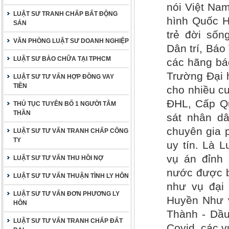
nói Việt Nam
LUẬT SƯ TRANH CHẤP BẤT ĐỘNG
hình Quốc H
SẢN
trẻ đời sốn
VĂN PHÒNG LUẬT SƯ DOANH NGHIỆP
Dân trí, Bá
LUẬT SƯ BÀO CHỮA TẠI TPHCM
các hãng báo
Trường Đại 
LUẬT SƯ TƯ VẤN HỢP ĐỒNG VAY
TIỀN
cho nhiều cu
ĐHL, Cấp Qu
THỦ TỤC TUYÊN BỐ 1 NGƯỜI TÂM
THẦN
sát nhân dâ
chuyên gia 
LUẬT SƯ TƯ VẤN TRANH CHẤP CÔNG
TY
uy tín. Là 
vụ án đỉnh 
LUẬT SƯ TƯ VẤN THU HỒI NỢ
nước được b
LUẬT SƯ TƯ VẤN THUẬN TÌNH LY HÔN
như vụ đại
LUẬT SƯ TƯ VẤN ĐƠN PHƯƠNG LY
Huyền Như v
HÔN
Thành - Dầu
LUẬT SƯ TƯ VẤN TRANH CHẤP ĐẤT
Covid, các 