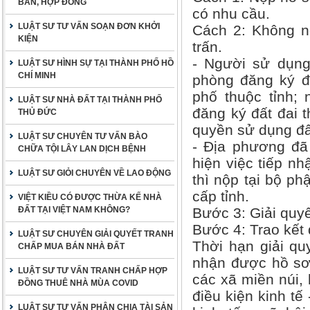
BẢN, HỢP ĐỒNG
có nhu cầu.
LUẬT SƯ TƯ VẤN SOẠN ĐƠN KHỞI
Cách 2: Không n
KIỆN
trấn.
- Người sử dụng
LUẬT SƯ HÌNH SỰ TẠI THÀNH PHỐ HỒ
CHÍ MINH
phòng đăng ký đấ
phố thuộc tỉnh;
LUẬT SƯ NHÀ ĐẤT TẠI THÀNH PHỐ
đăng ký đất đai 
THỦ ĐỨC
quyền sử dụng đấ
LUẬT SƯ CHUYÊN TƯ VẤN BÀO
- Địa phương đã
CHỮA TỘI LÂY LAN DỊCH BỆNH
hiện việc tiếp nh
LUẬT SƯ GIỎI CHUYÊN VỀ LAO ĐỘNG
thì nộp tại bộ p
cấp tỉnh.
VIỆT KIỀU CÓ ĐƯỢC THỪA KẾ NHÀ
ĐẤT TẠI VIỆT NAM KHÔNG?
Bước 3: Giải quyế
Bước 4: Trao kết
LUẬT SƯ CHUYÊN GIẢI QUYẾT TRANH
Thời hạn giải qu
CHẤP MUA BÁN NHÀ ĐẤT
nhận được hồ sơ 
LUẬT SƯ TƯ VẤN TRANH CHẤP HỢP
các xã miền núi, 
ĐỒNG THUÊ NHÀ MÙA COVID
điều kiện kinh tế
LUẬT SƯ TƯ VẤN PHÂN CHIA TÀI SẢN