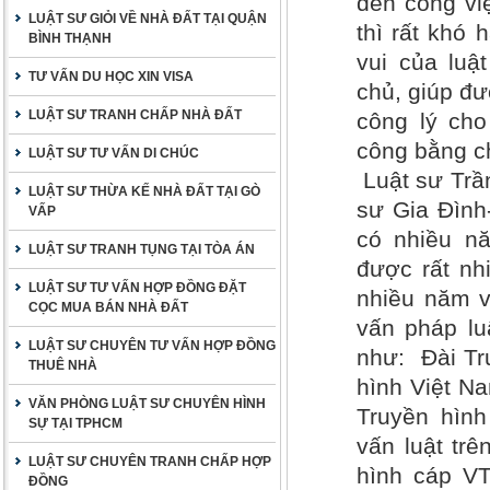
đến công vi
LUẬT SƯ GIỎI VỀ NHÀ ĐẤT TẠI QUẬN
thì rất khó
BÌNH THẠNH
vui của luậ
TƯ VẤN DU HỌC XIN VISA
chủ, giúp đư
LUẬT SƯ TRANH CHẤP NHÀ ĐẤT
công lý ch
công bằng c
LUẬT SƯ TƯ VẤN DI CHÚC
Luật sư Tr
LUẬT SƯ THỪA KẾ NHÀ ĐẤT TẠI GÒ
sư Gia Đình
VẤP
có nhiều nă
LUẬT SƯ TRANH TỤNG TẠI TÒA ÁN
được rất nh
LUẬT SƯ TƯ VẤN HỢP ĐỒNG ĐẶT
nhiều năm v
CỌC MUA BÁN NHÀ ĐẤT
vấn pháp lu
LUẬT SƯ CHUYÊN TƯ VẤN HỢP ĐỒNG
như: Đài Tr
THUÊ NHÀ
hình Việt Na
VĂN PHÒNG LUẬT SƯ CHUYÊN HÌNH
Truyền hìn
SỰ TẠI TPHCM
vấn luật trê
LUẬT SƯ CHUYÊN TRANH CHẤP HỢP
hình cáp VT
ĐỒNG