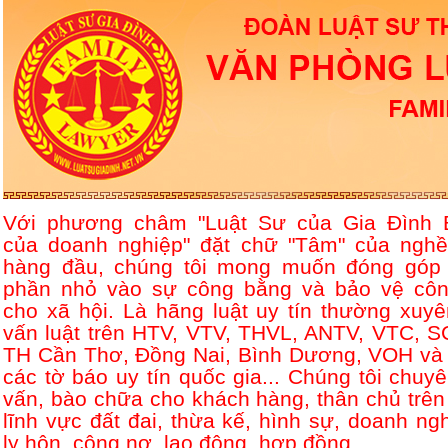
Với phương châm "Luật Sư của Gia Đình 
của doanh nghiệp" đặt chữ "Tâm" của nghề
hàng đầu, chúng tôi mong muốn đóng góp
phần nhỏ vào sự công bằng và bảo vệ côn
cho xã hội. Là hãng luật uy tín thường xuyê
vấn luật trên HTV, VTV, THVL, ANTV, VTC, S
TH Cần Thơ, Đồng Nai, Bình Dương, VOH và 
các tờ báo uy tín quốc gia... Chúng tôi chuyê
vấn, bào chữa cho khách hàng, thân chủ trên
lĩnh vực đất đai, thừa kế, hình sự, doanh ngh
ly hôn, công nợ, lao động, hợp đồng....