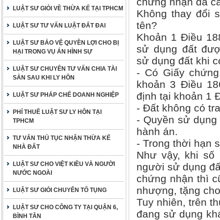
chứng nhận đã cấp
LUẬT SƯ GIỎI VỀ THỪA KẾ TẠI TPHCM
Không thay đổi 
tên?
LUẬT SƯ TƯ VẤN LUẬT ĐẤT ĐAI
Khoản 1 Điều 188
LUẬT SƯ BẢO VỆ QUYỀN LỢI CHO BỊ
sử dụng đất đượ
HẠI TRONG VỤ ÁN HÌNH SỰ
sử dụng đất khi c
LUẬT SƯ CHUYÊN TƯ VẤN CHIA TÀI
- Có Giấy chứng 
SẢN SAU KHI LY HÔN
khoản 3 Điều 18
định tại khoản 1 
LUẬT SƯ PHÁP CHẾ DOANH NGHIỆP
- Đất không có tr
PHÍ THUÊ LUẬT SƯ LY HÔN TẠI
- Quyền sử dụng 
TPHCM
hành án.
TƯ VẤN THỦ TỤC NHẬN THỪA KẾ
- Trong thời hạn 
NHÀ ĐẤT
Như vậy, khi s
LUẬT SƯ CHO VIỆT KIỀU VÀ NGƯỜI
người sử dụng đất
NƯỚC NGOÀI
chứng nhận thì c
nhượng, tặng cho
LUẬT SƯ GIỎI CHUYÊN TỐ TỤNG
Tuy nhiên, trên t
LUẬT SƯ CHO CÔNG TY TẠI QUẬN 6,
đang sử dụng khá
BÌNH TÂN