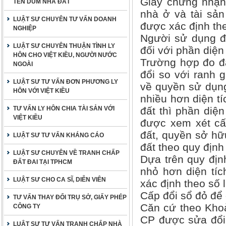
Giấy chứng nhận
TÊN DÙM NHÀ ĐẤT
nhà ở và tài sản 
LUẬT SƯ CHUYÊN TƯ VẤN DOANH
được xác định the
NGHIỆP
Người sử dụng đấ
LUẬT SƯ CHUYÊN THUẬN TÌNH LY
đối với phần diện
HÔN CHO VIỆT KIỀU, NGƯỜI NƯỚC
Trường hợp đo đạ
NGOÀI
đổi so với ranh g
LUẬT SƯ TƯ VẤN ĐƠN PHƯƠNG LY
về quyền sử dụng 
HÔN VỚI VIỆT KIỀU
nhiều hơn diện tí
TƯ VẤN LY HÔN CHIA TÀI SẢN VỚI
đất thì phần diện
VIỆT KIỀU
được xem xét cấ
đất, quyền sở hữu
LUẬT SƯ TƯ VẤN KHÁNG CÁO
đất theo quy định
LUẬT SƯ CHUYÊN VỀ TRANH CHẤP
Dựa trên quy định
ĐẤT ĐAI TẠI TPHCM
nhỏ hơn diện tích
LUẬT SƯ CHO CA SĨ, DIỄN VIÊN
xác định theo số l
Cấp đổi sổ đỏ để c
TƯ VẤN THAY ĐỔI TRỤ SỞ, GIẤY PHÉP
Căn cứ theo Khoả
CÔNG TY
CP được sửa đổi,
LUẬT SƯ TƯ VẤN TRANH CHẤP NHÀ