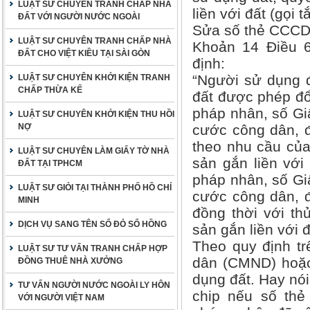
LUẬT SƯ CHUYÊN TRANH CHẤP NHÀ
liền với đất (gọi 
ĐẤT VỚI NGƯỜI NƯỚC NGOÀI
Sửa số thẻ CCCD
LUẬT SƯ CHUYÊN TRANH CHẤP NHÀ
Khoản 14 Điều 
ĐẤT CHO VIỆT KIỀU TẠI SÀI GÒN
định:
“Người sử dụng đ
LUẬT SƯ CHUYÊN KHỞI KIỆN TRANH
CHẤP THỪA KẾ
đất được phép đổi
pháp nhân, số Gi
LUẬT SƯ CHUYÊN KHỞI KIỆN THU HỒI
NỢ
cước công dân, đ
theo nhu cầu của
LUẬT SƯ CHUYÊN LÀM GIẤY TỜ NHÀ
sản gắn liền với 
ĐẤT TẠI TPHCM
pháp nhân, số Gi
LUẬT SƯ GIỎI TẠI THÀNH PHỐ HỒ CHÍ
cước công dân, đ
MINH
đồng thời với thủ
DỊCH VỤ SANG TÊN SỔ ĐỎ SỔ HỒNG
sản gắn liền với đ
Theo quy định tr
LUẬT SƯ TƯ VẤN TRANH CHẤP HỢP
dân (CMND) hoặc
ĐỒNG THUÊ NHÀ XƯỞNG
dụng đất. Hay nó
TƯ VẤN NGƯỜI NƯỚC NGOÀI LY HÔN
chip nếu số thẻ
VỚI NGƯỜI VIỆT NAM