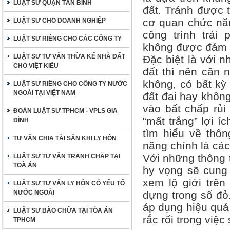
LUẬT SƯ QUẬN TÂN BÌNH
đất. Tránh được t
cơ quan chức năn
LUẬT SƯ CHO DOANH NGHIỆP
công trình trái
LUẬT SƯ RIÊNG CHO CÁC CÔNG TY
không được đảm b
LUẬT SƯ TƯ VẤN THỪA KẾ NHÀ ĐẤT
Đặc biệt là với 
CHO VIỆT KIỀU
đất thì nên cân 
không, có bất kỳ
LUẬT SƯ RIÊNG CHO CÔNG TY NƯỚC
NGOÀI TẠI VIỆT NAM
đất đai hay không
vào bất chấp rủi 
ĐOÀN LUẬT SƯ TPHCM - VPLS GIA
“mất trắng” lợi í
ĐÌNH
tìm hiểu về thô
TƯ VẤN CHIA TÀI SẢN KHI LY HÔN
năng chính là các
Với những thông t
LUẬT SƯ TƯ VẤN TRANH CHẤP TẠI
TOÀ ÁN
hy vọng sẽ cung 
xem lộ giới trên
LUẬT SƯ TƯ VẤN LY HÔN CÓ YẾU TỐ
NƯỚC NGOÀI
dựng trong sổ đỏ
áp dụng hiệu quả 
LUẬT SƯ BÀO CHỮA TẠI TÒA ÁN
rắc rối trong việc
TPHCM