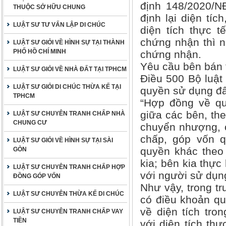
định 148/2020/N
THUỘC SỞ HỮU CHUNG
định lại diện tíc
LUẬT SƯ TƯ VẤN LẬP DI CHÚC
diện tích thực t
chứng nhận thì n
LUẬT SƯ GIỎI VỀ HÌNH SỰ TẠI THÀNH
PHỐ HỒ CHÍ MINH
chứng nhận.
Yêu cầu bên bán t
LUẬT SƯ GIỎI VỀ NHÀ ĐẤT TẠI TPHCM
Điều 500 Bộ luật
LUẬT SƯ GIỎI DI CHÚC THỪA KẾ TẠI
quyền sử dụng đấ
TPHCM
“Hợp đồng về qu
giữa các bên, th
LUẬT SƯ CHUYÊN TRANH CHẤP NHÀ
CHUNG CƯ
chuyển nhượng, ch
chấp, góp vốn q
LUẬT SƯ GIỎI VỀ HÌNH SỰ TẠI SÀI
quyền khác theo 
GÒN
kia; bên kia thực
LUẬT SƯ CHUYÊN TRANH CHẤP HỢP
với người sử dụng
ĐỒNG GÓP VỐN
Như vậy, trong 
LUẬT SƯ CHUYÊN THỪA KẾ DI CHÚC
có điều khoản q
về diện tích tr
LUẬT SƯ CHUYÊN TRANH CHẤP VAY
TIỀN
với diện tích thự