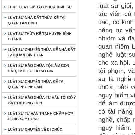
luật sư giỏi
THUÊ LUẬT SƯ BÀO CHỮA HÌNH SỰ
tác viên có
LUẬT SƯ NHÀ ĐẤT THỪA KẾ TẠI
cao, có kinh
QUẬN TÂN BÌNH
năng tư vấn
LUẬT SƯ THỪA KẾ TẠI HUYỆN BÌNH
nhiệm và đạ
CHÁNH
quan niệm L
LUẬT SƯ CHUYÊN THỪA KẾ NHÀ ĐẤT
nghề luật s
TẠI QUẬN BÌNH TÂN
cho xã hội.
LUẬT SƯ BÀO CHỮA TỘI LÀM CON
tội phạm, v
DẤU, TÀI LIỆU, HỒ SƠ GIẢ
sư là nghề 
LUẬT SƯ CHUYÊN THỪA KẾ TẠI
chữa, bảo vệ
QUẬN PHÚ NHUẬN
nguy hiểm vì
LUẬT SƯ BÀO CHỮA TƯ VẤN TỘI CỐ Ý
để làm được 
GÂY THƯƠNG TÍCH
có tài năng
LUẬT SƯ TƯ VẤN TRANH CHẤP HỢP
nghề, chấp 
ĐỒNG XÂY DỰNG
nguy hiểm.
LUẬT SƯ CHUYÊN VỀ DI CHÚC