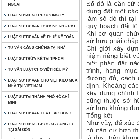
Sổ đỏ là căn cứ
NGOÀI
dụng đất một các
LUẬT SƯ RIÊNG CHO CÔNG TY
làm sổ đỏ thì tại
quy hoạch đất lộ 
LUẬT SƯ TƯ VẤN THỪA KẾ NHÀ ĐẤT
Khi cơ quan chức
LUẬT SƯ TƯ VẤN VỀ THUẾ KẾ TOÁN
sở hữu phải chấp
Chỉ giới xây dựn
TƯ VẤN CÔNG CHỨNG TẠI NHÀ
niệm riêng biệt v
LUẬT SƯ THỪA KẾ TẠI TPHCM
biết phần đất n
trình, hạng mục
TƯ VẤN LUẬT CHO VIỆT KIỀU MỸ
đường đỏ, cách 
LUẬT SƯ TƯ VẤN CHO VIỆT KIỀU MUA
định. Khoảng cách
NHÀ TẠI VIỆT NAM
xây dựng chính l
LUẬT SƯ TẠI THÀNH PHỐ HỒ CHÍ
cũng thuộc sở h
MINH
sở hữu không đư
LUẬT SƯ TƯ VẤN LUẬT LAO ĐỘNG
Tổng kết
Như vậy, để xác đ
LUẬT SƯ RIÊNG CHO CÁC CÔNG TY
có căn cứ hơn th
TẠI SÀI GÒN
là dựa trên khun