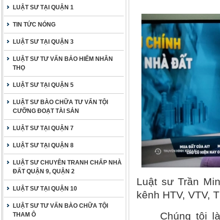
LUẬT SƯ TẠI QUẬN 1
TIN TỨC NÓNG
LUẬT SƯ TẠI QUẬN 3
LUẬT SƯ TƯ VẤN BẢO HIỂM NHÂN
THỌ
LUẬT SƯ TẠI QUẬN 5
LUẬT SƯ BÀO CHỮA TƯ VẤN TỘI
CƯỠNG ĐOẠT TÀI SẢN
LUẬT SƯ TẠI QUẬN 7
LUẬT SƯ TẠI QUẬN 8
LUẬT SƯ CHUYÊN TRANH CHẤP NHÀ
ĐẤT QUẬN 9, QUẬN 2
Luật sư Trần Min
LUẬT SƯ TẠI QUẬN 10
kênh HTV, VTV, 
LUẬT SƯ TƯ VẤN BÀO CHỮA TỘI
Chúng tôi l
THAM Ô