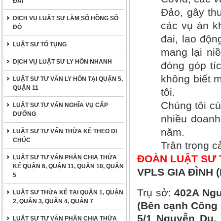
ĐAI
Đảo, gây thư
DỊCH VỤ LUẬT SƯ LÀM SỔ HỒNG SỔ
các vụ án kh
ĐỎ
đai, lao độ
LUẬT SƯ TỐ TỤNG
mang lại ni
DỊCH VỤ LUẬT SƯ LY HÔN NHANH
đóng góp tí
không biết m
LUẬT SƯ TƯ VẤN LY HÔN TẠI QUẬN 5,
QUẬN 11
tôi.
Chúng tôi cù
LUẬT SƯ TƯ VẤN NGHĨA VỤ CẤP
DƯỠNG
nhiều doanh
năm.
LUẬT SƯ TƯ VẤN THỪA KẾ THEO DI
CHÚC
Trân trọng c
ĐOÀN LUẬT SƯ 
LUẬT SƯ TƯ VẤN PHÂN CHIA THỪA
KẾ QUẬN 6, QUẬN 11, QUẬN 10, QUẬN
VPLS GIA ĐÌNH (
5
Trụ sở:
402A Ngu
LUẬT SƯ THỪA KẾ TẠI QUẬN 1, QUẬN
2, QUẬN 3, QUẬN 4, QUẬN 7
(Bên cạnh Công 
5/1 Nguyễn Du, 
LUẬT SƯ TƯ VẤN PHÂN CHIA THỪA