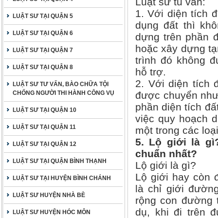
Luật sư tu vấn:
1. Với diện tích
LUẬT SƯ TẠI QUẬN 5
dụng đất thì kh
LUẬT SƯ TẠI QUẬN 6
dựng trên phần đ
hoặc xây dựng tạm
LUẬT SƯ TẠI QUẬN 7
trình đó không đ
LUẬT SƯ TẠI QUẬN 8
hỗ trợ.
2. Với diện tích
LUẬT SƯ TƯ VẤN, BÀO CHỮA TỘI
CHỐNG NGƯỜI THI HÀNH CÔNG VỤ
được chuyển nhượn
phần diện tích đấ
LUẬT SƯ TẠI QUẬN 10
việc quy hoạch d
LUẬT SƯ TẠI QUẬN 11
một trong các loạ
5. Lộ giới là g
LUẬT SƯ TẠI QUẬN 12
chuẩn nhất?
LUẬT SƯ TẠI QUẬN BÌNH THẠNH
Lộ giới là gì?
Lộ giới hay còn 
LUẬT SƯ TẠI HUYỆN BÌNH CHÁNH
là chỉ giới đườn
LUẬT SƯ HUYỆN NHÀ BÈ
rộng con đường t
dụ, khi đi trên 
LUẬT SƯ HUYỆN HÓC MÔN