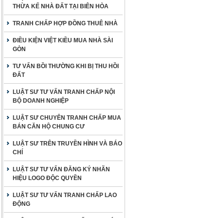
THỪA KẾ NHÀ ĐẤT TẠI BIÊN HÒA
TRANH CHẤP HỢP ĐỒNG THUÊ NHÀ
ĐIỀU KIỆN VIỆT KIỀU MUA NHÀ SÀI
GÒN
TƯ VẤN BỒI THƯỜNG KHI BỊ THU HỒI
ĐẤT
LUẬT SƯ TƯ VẤN TRANH CHẤP NỘI
BỘ DOANH NGHIỆP
LUẬT SƯ CHUYÊN TRANH CHẤP MUA
BÁN CĂN HỘ CHUNG CƯ
LUẬT SƯ TRÊN TRUYỀN HÌNH VÀ BÁO
CHÍ
LUẬT SƯ TƯ VẤN ĐĂNG KÝ NHÃN
HIỆU LOGO ĐỘC QUYỀN
LUẬT SƯ TƯ VẤN TRANH CHẤP LAO
ĐỘNG