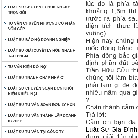
lúc đo là phía t
LUẬT SƯ CHUYÊN LY HÔN NHANH
khoảng 1,5m thì
TRỌN GÓI
trước ra phía sa
TƯ VẤN CHUYỂN NHƯỢNG CỔ PHẦN
diện tích thực 
VỐN GÓP
vuông).
Hiện nay chúng 
LUẬT SƯ BẢO HỘ DOANH NGHIỆP
mốc đóng bằng t
LUẬT SƯ GIẢI QUYẾT LY HÔN NHANH
Phía đông bắc gi
TẠI TPHCM
định phần đất bê
TƯ VẤN KIỆN ĐÒI NỢ
Trần Hữu Cửu thì 
chúng tôi làm bìa
LUẬT SƯ TRANH CHẤP NHÀ Ở
phải làm gì để đò
LUẬT SƯ CHUYÊN SOẠN ĐƠN KHỞI
nhiêu năm qua gi
KIỆN KHIẾU NẠI
?
LUẬT SƯ TƯ VẤN SOẠN ĐƠN LY HÔN
Chân thành cảm ơ
Trả lời:
LUẬT SƯ TƯ VẤN THÀNH LẬP DOANH
Cảm ơn bạn đã 
NGHIỆP
Luật Sư Gia Đình
LUẬT SƯ TƯ VẤN TẠI CÔNG TY
được giải đáp nh