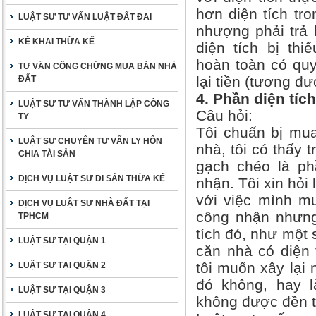
hơn diện tích tr
LUẬT SƯ TƯ VẤN LUẬT ĐẤT ĐAI
nhượng phải trả 
KÊ KHAI THỪA KẾ
diện tích bị th
hoàn toàn có qu
TƯ VẤN CÔNG CHỨNG MUA BÁN NHÀ
lại tiền (tương đư
ĐẤT
4. Phần diện tí
LUẬT SƯ TƯ VẤN THÀNH LẬP CÔNG
Câu hỏi:
TY
Tôi chuẩn bị mua
LUẬT SƯ CHUYÊN TƯ VẤN LY HÔN
nhà, tôi có thấy 
CHIA TÀI SẢN
gạch chéo là ph
DỊCH VỤ LUẬT SƯ DI SẢN THỪA KẾ
nhận. Tôi xin hỏi
với việc mình m
DỊCH VỤ LUẬT SƯ NHÀ ĐẤT TẠI
công nhận nhưng
TPHCM
tích đó, như một 
LUẬT SƯ TẠI QUẬN 1
căn nhà có diện 
tôi muốn xây lại 
LUẬT SƯ TẠI QUẬN 2
đó không, hay l
LUẬT SƯ TẠI QUẬN 3
không được đền t
LUẬT SƯ TẠI QUẬN 4