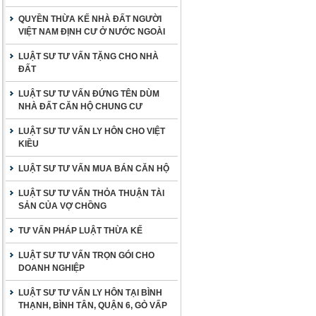
QUYỀN THỪA KẾ NHÀ ĐẤT NGƯỜI
VIỆT NAM ĐỊNH CƯ Ở NƯỚC NGOÀI
LUẬT SƯ TƯ VẤN TẶNG CHO NHÀ
ĐẤT
LUẬT SƯ TƯ VẤN ĐỨNG TÊN DÙM
NHÀ ĐẤT CĂN HỘ CHUNG CƯ
LUẬT SƯ TƯ VẤN LY HÔN CHO VIỆT
KIỀU
LUẬT SƯ TƯ VẤN MUA BÁN CĂN HỘ
LUẬT SƯ TƯ VẤN THỎA THUẬN TÀI
SẢN CỦA VỢ CHỒNG
TƯ VẤN PHÁP LUẬT THỪA KẾ
LUẬT SƯ TƯ VẤN TRỌN GÓI CHO
DOANH NGHIỆP
LUẬT SƯ TƯ VẤN LY HÔN TẠI BÌNH
THẠNH, BÌNH TÂN, QUẬN 6, GÒ VẤP