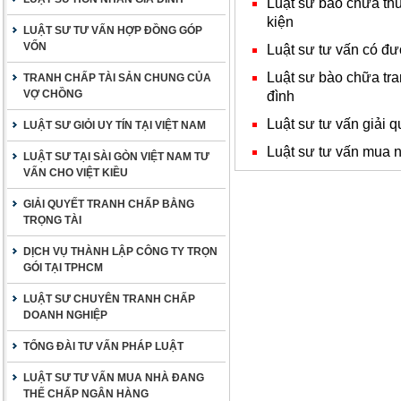
Luật sư bào chữa thủ 
kiện
LUẬT SƯ TƯ VẤN HỢP ĐỒNG GÓP
VỐN
Luật sư tư vấn có đ
Luật sư bào chữa tra
TRANH CHẤP TÀI SẢN CHUNG CỦA
VỢ CHỒNG
đình
Luật sư tư vấn giải q
LUẬT SƯ GIỎI UY TÍN TẠI VIỆT NAM
Luật sư tư vấn mua 
LUẬT SƯ TẠI SÀI GÒN VIỆT NAM TƯ
VẤN CHO VIỆT KIỀU
GIẢI QUYẾT TRANH CHẤP BẰNG
TRỌNG TÀI
DỊCH VỤ THÀNH LẬP CÔNG TY TRỌN
GÓI TẠI TPHCM
LUẬT SƯ CHUYÊN TRANH CHẤP
DOANH NGHIỆP
TỔNG ĐÀI TƯ VẤN PHÁP LUẬT
LUẬT SƯ TƯ VẤN MUA NHÀ ĐANG
THẾ CHẤP NGÂN HÀNG