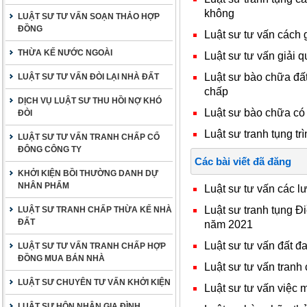
không
LUẬT SƯ TƯ VẤN SOẠN THẢO HỢP
ĐỒNG
Luật sư tư vấn cách 
THỪA KẾ NƯỚC NGOÀI
Luật sư tư vấn giải q
Luật sư bào chữa đất
LUẬT SƯ TƯ VẤN ĐÒI LẠI NHÀ ĐẤT
chấp
DỊCH VỤ LUẬT SƯ THU HỒI NỢ KHÓ
Luật sư bào chữa có
ĐÒI
Luật sư tranh tụng trì
LUẬT SƯ TƯ VẤN TRANH CHẤP CỔ
ĐÔNG CÔNG TY
Các bài viết đã đăng
KHỞI KIỆN BỒI THƯỜNG DANH DỰ
NHÂN PHẨM
Luật sư tư vấn các l
Luật sư tranh tụng 
LUẬT SƯ TRANH CHẤP THỪA KẾ NHÀ
ĐẤT
năm 2021
Luật sư tư vấn đất đ
LUẬT SƯ TƯ VẤN TRANH CHẤP HỢP
ĐỒNG MUA BÁN NHÀ
Luật sư tư vấn tranh
LUẬT SƯ CHUYÊN TƯ VẤN KHỞI KIỆN
Luật sư tư vấn việc 
LUẬT SƯ HÔN NHÂN GIA ĐÌNH