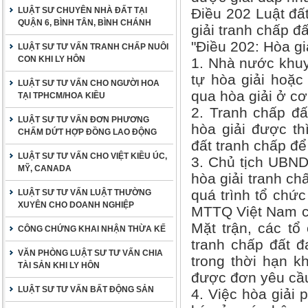
LUẬT SƯ CHUYÊN NHÀ ĐẤT TẠI
Điều 202 Luật đấ
QUẬN 6, BÌNH TÂN, BÌNH CHÁNH
giải tranh chấp đ
"Điều 202: Hòa gi
LUẬT SƯ TƯ VẤN TRANH CHẤP NUÔI
CON KHI LY HÔN
1. Nhà nước khuy
tự hòa giải hoặc 
LUẬT SƯ TƯ VẤN CHO NGƯỜI HOA
qua hòa giải ở cơ
TẠI TPHCM/HOA KIỀU
2. Tranh chấp đấ
LUẬT SƯ TƯ VẤN ĐƠN PHƯƠNG
hòa giải được t
CHẤM DỨT HỢP ĐỒNG LAO ĐỘNG
đất tranh chấp để
LUẬT SƯ TƯ VẤN CHO VIỆT KIỀU ÚC,
3. Chủ tịch UBND
MỸ, CANADA
hòa giải tranh ch
quá trình tổ chức
LUẬT SƯ TƯ VẤN LUẬT THƯỜNG
XUYÊN CHO DOANH NGHIỆP
MTTQ Việt Nam cấ
Mặt trận, các tổ
CÔNG CHỨNG KHAI NHẬN THỪA KẾ
tranh chấp đất đ
VĂN PHÒNG LUẬT SƯ TƯ VẤN CHIA
trong thời hạn k
TÀI SẢN KHI LY HÔN
được đơn yêu cầu 
LUẬT SƯ TƯ VẤN BẤT ĐỘNG SẢN
4. Việc hòa giải 