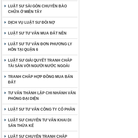
LUẬT SƯ SÀI GÒN CHUYÊN BÀO
CHỮA Ở MIỀN TÂY
DỊCH VỤ LUẬT SƯ ĐÒI NỢ
LUẬT SƯ TƯ VẤN MUA ĐẤT NỀN
LUẬT SƯ TƯ VẤN ĐƠN PHƯƠNG LY
HÔN TẠI QUẬN 6
LUẬT SƯ GIẢI QUYẾT TRANH CHẤP
TÀI SẢN VỚI NGƯỜI NƯỚC NGOÀI
TRANH CHẤP HỢP ĐỒNG MUA BÁN
ĐẤT
TƯ VẤN THÀNH LẬP CHI NHÁNH VĂN
PHÒNG ĐẠI DIỆN
LUẬT SƯ TƯ VẤN CÔNG TY CỔ PHẦN
LUẬT SƯ CHUYÊN TƯ VẤN KHAI DI
SẢN THỪA KẾ
LUẬT SƯ CHUYÊN TRANH CHẤP