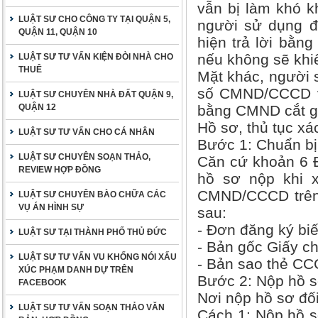
vẫn bị làm khó k
LUẬT SƯ CHO CÔNG TY TẠI QUẬN 5,
người sử dụng đ
QUẬN 11, QUẬN 10
hiện trả lời bằng
nếu không sẽ khiế
LUẬT SƯ TƯ VẤN KIỆN ĐÒI NHÀ CHO
THUÊ
Mặt khác, người 
số CMND/CCCD v
LUẬT SƯ CHUYÊN NHÀ ĐẤT QUẬN 9,
QUẬN 12
bằng CMND cắt gó
Hồ sơ, thủ tục x
LUẬT SƯ TƯ VẤN CHO CÁ NHÂN
Bước 1: Chuẩn bị
LUẬT SƯ CHUYÊN SOẠN THẢO,
Căn cứ khoản 6 
REVIEW HỢP ĐỒNG
hồ sơ nộp khi x
CMND/CCCD trên 
LUẬT SƯ CHUYÊN BÀO CHỮA CÁC
VỤ ÁN HÌNH SỰ
sau:
- Đơn đăng ký bi
LUẬT SƯ TẠI THÀNH PHỐ THỦ ĐỨC
- Bản gốc Giấy c
LUẬT SƯ TƯ VẤN VU KHỐNG NÓI XẤU
- Bản sao thẻ CC
XÚC PHẠM DANH DỰ TRÊN
Bước 2: Nộp hồ 
FACEBOOK
Nơi nộp hồ sơ đối
LUẬT SƯ TƯ VẤN SOẠN THẢO VĂN
Cách 1: Nộp hồ s