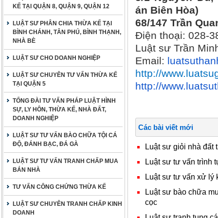
KẾ TẠI QUẬN 8, QUẬN 9, QUẬN 12
án Biên Hòa)
68/147 Trần Qua
LUẬT SƯ PHÂN CHIA THỪA KẾ TẠI
BÌNH CHÁNH, TÂN PHÚ, BÌNH THẠNH,
Điện thoại: 028-
NHÀ BÈ
Luật sư Trần Min
LUẬT SƯ CHO DOANH NGHIỆP
Email:
luatsutha
http://www.luatsu
LUẬT SƯ CHUYÊN TƯ VẤN THỪA KẾ
TẠI QUẬN 5
http://www.luats
TỔNG ĐÀI TƯ VẤN PHÁP LUẬT HÌNH
SỰ, LY HÔN, THỪA KẾ, NHÀ ĐẤT,
DOANH NGHIỆP
Các bài viết mới
LUẬT SƯ TƯ VẤN BÀO CHỮA TỘI CÁ
ĐỘ, ĐÁNH BẠC, ĐÁ GÀ
Luật sư giỏi nhà đất 
Luật sư tư vấn trình t
LUẬT SƯ TƯ VẤN TRANH CHẤP MUA
BÁN NHÀ
Luật sư tư vấn xử lý 
TƯ VẤN CÔNG CHỨNG THỪA KẾ
Luật sư bào chữa mua
cọc
LUẬT SƯ CHUYÊN TRANH CHẤP KINH
DOANH
Luật sư tranh tụng c