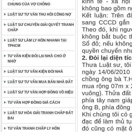
kinh tế - xã hội
CHUNG CỦA VỢ CHỒNG
không bao gồm ng
Kết luận: Trên đ
LUẬT SƯ TƯ VẤN THU HỒI CÔNG NỢ
sang CCCD gắn c
LUẬT SƯ CHUYÊN GIẢI QUYẾT TRANH
Theo đó, khi ngư
CHẤP
không bắt buộc 
LUẬT SƯ LÀM LY HÔN NHANH TẠI
Sổ đỏ; nếu không
TPHCM
quyền chuyển như
TƯ VẤN KIỆN ĐÒI LẠI NHÀ CHO Ở
2. Đòi lại diện t
NHỜ
Thưa Luật sư, tôi
ngày 14/06/2010 
LUẬT SƯ TƯ VẤN KIỆN ĐÒI NHÀ
chồng ông bà T.H.
LUẬT SƯ TƯ VẤN MUA BÁN NHÀ ĐẤT
mua rộng 07m x 
vuông). Thửa đất 
LUẬT SƯ TƯ VẤN HỢP ĐỒNG VÔ HIỆU
phía tây nam giá
TƯ VẤN HỢP ĐỒNG GIẢ CÁCH
ông B, phía đông
LUẬT SƯ HÒA GIẢI TRANH CHẤP ĐẤT
Khi chúng tôi có 
ĐAI
đạc để làm thủ t
đó cũng có mặt ô
TƯ VẤN TRANH CHẤP LY HÔN