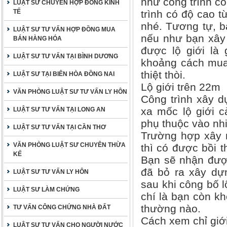
như công trình có
LUẬT SƯ CHUYÊN HỢP ĐỒNG KINH
TẾ
trình có độ cao t
nhé. Tương tự, bạ
LUẬT SƯ TƯ VẤN HỢP ĐỒNG MUA
nếu như bạn xây 
BÁN HÀNG HÓA
được lộ giới là
LUẬT SƯ TƯ VẤN TẠI BÌNH DƯƠNG
khoảng cách mua
thiệt thòi.
LUẬT SƯ TẠI BIÊN HÒA ĐỒNG NAI
Lộ giới trên 22m
VĂN PHÒNG LUẬT SƯ TƯ VẤN LY HÔN
Công trình xây d
xa mốc lộ giới c
LUẬT SƯ TƯ VẤN TẠI LONG AN
phụ thuộc vào nh
LUẬT SƯ TƯ VẤN TẠI CẦN THƠ
Trường hợp xây n
VĂN PHÒNG LUẬT SƯ CHUYÊN THỪA
thì có được bồi t
KẾ
Bạn sẽ nhận đượ
đã bỏ ra xây dự
LUẬT SƯ TƯ VẤN LY HÔN
sau khi công bố l
LUẬT SƯ LÀM CHỨNG
chí là bạn còn k
thường nào.
TƯ VẤN CÔNG CHỨNG NHÀ ĐẤT
Cách xem chỉ giớ
LUẬT SƯ TƯ VẤN CHO NGƯỜI NƯỚC