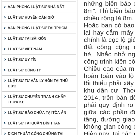
những biển báo c
VĂN PHÒNG LUẬT SƯ NHÀ ĐẤT
8m”. Thì biển báo
chiều rộng là 8m.
LUẬT SƯ HUYỆN CẦN GIỜ
Hoặc bạn có bao 
VĂN PHÒNG LUẬT SƯ TẠI TPHCM
lại hay cắm mấy
chính là cọc lộ g
LUẬT SƯ TẠI SÀI GÒN
đất công cộng 
LUẬT SƯ VIỆT NAM
hè,..Nhắc nhở n
LUẬT SƯ UY TÍN
công trình kiên c
Chiều cao của mỗ
LUẬT SƯ CÔNG TY
hoàn toàn vào lộ 
LUẬT SƯ TƯ VẤN LY HÔN TẠI THỦ
tối thiểu phải x
ĐỨC
khu dân cư. Theo
2014, trên bản đ
LUẬT SƯ CHUYÊN TRANH CHẤP
THỪA KẾ
phải quy định rõ 
giữa các phần đấ
LUẬT SƯ BÀO CHỮA TẠI TÒA ÁN
tầng, đường giao
LUẬT SƯ TẠI QUẬN BÌNH TÂN
không gian công 
Hiện nay, tại các 
DỊCH THUẬT CÔNG CHỨNG TẠI