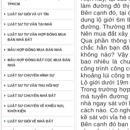
TPHCM
làm đường đô thị
Bên cạnh đó, tại 
LUẬT SƯ GIỎI VÀ UY TÍN
dung lộ giới 6m t
LUẬT SƯ TƯ VẤN TẠI NHÀ
đường. Thường th
Nên mua đất xây 
LUẬT SƯ TƯ VẤN HỢP ĐỒNG MUA
Qua phần thông t
BÁN NHÀ ĐẤT
chắc hẳn bạn đã 
MẪU HỢP ĐỒNG MUA BÁN NHÀ
không nào? Vậy 
MẪU HỢP ĐỒNG ĐẶT CỌC MUA BÁN
bao nhiêu là ch
NHÀ
công trình công c
khoảng lùi công t
LUẬT SƯ CHUYÊN HÌNH SỰ
Lộ giới dưới 19m
LUẬT SƯ TƯ VẤN THU HỒI NỢ
Trong trường hợp
mà tuyến đường l
LUẬT SƯ CHUYÊN NHÀ ĐẤT
nhà ngay sát với 
LUẬT SƯ CHUYÊN VỀ KHIẾU NẠI,
cách nào. Có ngh
KHỞI KIỆN
kề sát với vỉa hè
LUẬT SƯ GIỎI VỀ NHÀ ĐẤT
Bên cạnh đó bạn 