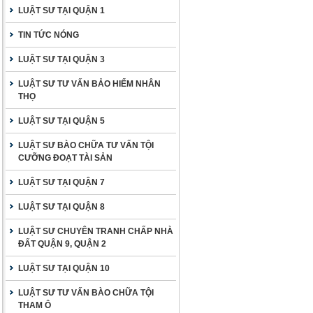
LUẬT SƯ TẠI QUẬN 1
TIN TỨC NÓNG
LUẬT SƯ TẠI QUẬN 3
LUẬT SƯ TƯ VẤN BẢO HIỂM NHÂN
THỌ
LUẬT SƯ TẠI QUẬN 5
LUẬT SƯ BÀO CHỮA TƯ VẤN TỘI
CƯỠNG ĐOẠT TÀI SẢN
LUẬT SƯ TẠI QUẬN 7
LUẬT SƯ TẠI QUẬN 8
LUẬT SƯ CHUYÊN TRANH CHẤP NHÀ
ĐẤT QUẬN 9, QUẬN 2
LUẬT SƯ TẠI QUẬN 10
LUẬT SƯ TƯ VẤN BÀO CHỮA TỘI
THAM Ô