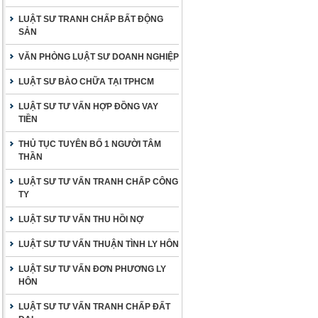
LUẬT SƯ TRANH CHẤP BẤT ĐỘNG
SẢN
VĂN PHÒNG LUẬT SƯ DOANH NGHIỆP
LUẬT SƯ BÀO CHỮA TẠI TPHCM
LUẬT SƯ TƯ VẤN HỢP ĐỒNG VAY
TIỀN
THỦ TỤC TUYÊN BỐ 1 NGƯỜI TÂM
THẦN
LUẬT SƯ TƯ VẤN TRANH CHẤP CÔNG
TY
LUẬT SƯ TƯ VẤN THU HỒI NỢ
LUẬT SƯ TƯ VẤN THUẬN TÌNH LY HÔN
LUẬT SƯ TƯ VẤN ĐƠN PHƯƠNG LY
HÔN
LUẬT SƯ TƯ VẤN TRANH CHẤP ĐẤT