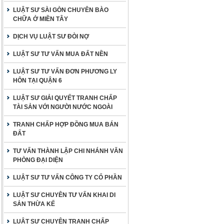
LUẬT SƯ SÀI GÒN CHUYÊN BÀO
CHỮA Ở MIỀN TÂY
DỊCH VỤ LUẬT SƯ ĐÒI NỢ
LUẬT SƯ TƯ VẤN MUA ĐẤT NỀN
LUẬT SƯ TƯ VẤN ĐƠN PHƯƠNG LY
HÔN TẠI QUẬN 6
LUẬT SƯ GIẢI QUYẾT TRANH CHẤP
TÀI SẢN VỚI NGƯỜI NƯỚC NGOÀI
TRANH CHẤP HỢP ĐỒNG MUA BÁN
ĐẤT
TƯ VẤN THÀNH LẬP CHI NHÁNH VĂN
PHÒNG ĐẠI DIỆN
LUẬT SƯ TƯ VẤN CÔNG TY CỔ PHẦN
LUẬT SƯ CHUYÊN TƯ VẤN KHAI DI
SẢN THỪA KẾ
LUẬT SƯ CHUYÊN TRANH CHẤP