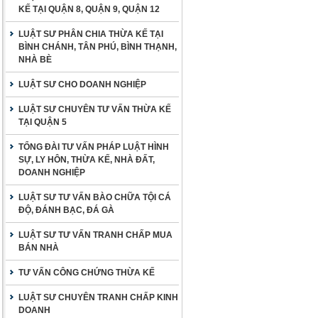
KẾ TẠI QUẬN 8, QUẬN 9, QUẬN 12
LUẬT SƯ PHÂN CHIA THỪA KẾ TẠI
BÌNH CHÁNH, TÂN PHÚ, BÌNH THẠNH,
NHÀ BÈ
LUẬT SƯ CHO DOANH NGHIỆP
LUẬT SƯ CHUYÊN TƯ VẤN THỪA KẾ
TẠI QUẬN 5
TỔNG ĐÀI TƯ VẤN PHÁP LUẬT HÌNH
SỰ, LY HÔN, THỪA KẾ, NHÀ ĐẤT,
DOANH NGHIỆP
LUẬT SƯ TƯ VẤN BÀO CHỮA TỘI CÁ
ĐỘ, ĐÁNH BẠC, ĐÁ GÀ
LUẬT SƯ TƯ VẤN TRANH CHẤP MUA
BÁN NHÀ
TƯ VẤN CÔNG CHỨNG THỪA KẾ
LUẬT SƯ CHUYÊN TRANH CHẤP KINH
DOANH