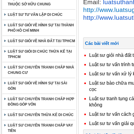
Email:
luatsutha
THUỘC SỞ HỮU CHUNG
http://www.luatsu
LUẬT SƯ TƯ VẤN LẬP DI CHÚC
http://www.luats
LUẬT SƯ GIỎI VỀ HÌNH SỰ TẠI THÀNH
PHỐ HỒ CHÍ MINH
LUẬT SƯ GIỎI VỀ NHÀ ĐẤT TẠI TPHCM
Các bài viết mới
LUẬT SƯ GIỎI DI CHÚC THỪA KẾ TẠI
Luật sư giỏi nhà đất 
TPHCM
Luật sư tư vấn trình t
LUẬT SƯ CHUYÊN TRANH CHẤP NHÀ
CHUNG CƯ
Luật sư tư vấn xử lý 
Luật sư bào chữa mua
LUẬT SƯ GIỎI VỀ HÌNH SỰ TẠI SÀI
GÒN
cọc
Luật sư tranh tụng c
LUẬT SƯ CHUYÊN TRANH CHẤP HỢP
không
ĐỒNG GÓP VỐN
Luật sư tư vấn cách 
LUẬT SƯ CHUYÊN THỪA KẾ DI CHÚC
Luật sư tư vấn giải q
LUẬT SƯ CHUYÊN TRANH CHẤP VAY
TIỀN