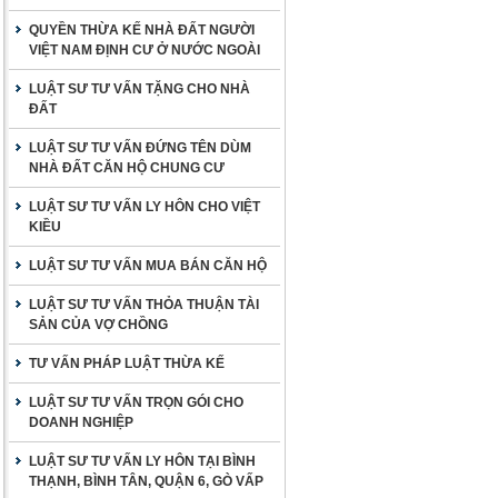
QUYỀN THỪA KẾ NHÀ ĐẤT NGƯỜI
VIỆT NAM ĐỊNH CƯ Ở NƯỚC NGOÀI
LUẬT SƯ TƯ VẤN TẶNG CHO NHÀ
ĐẤT
LUẬT SƯ TƯ VẤN ĐỨNG TÊN DÙM
NHÀ ĐẤT CĂN HỘ CHUNG CƯ
LUẬT SƯ TƯ VẤN LY HÔN CHO VIỆT
KIỀU
LUẬT SƯ TƯ VẤN MUA BÁN CĂN HỘ
LUẬT SƯ TƯ VẤN THỎA THUẬN TÀI
SẢN CỦA VỢ CHỒNG
TƯ VẤN PHÁP LUẬT THỪA KẾ
LUẬT SƯ TƯ VẤN TRỌN GÓI CHO
DOANH NGHIỆP
LUẬT SƯ TƯ VẤN LY HÔN TẠI BÌNH
THẠNH, BÌNH TÂN, QUẬN 6, GÒ VẤP