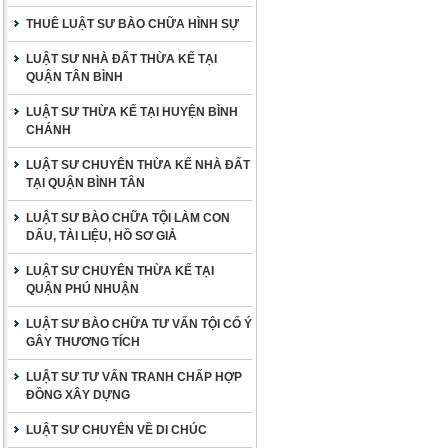
THUÊ LUẬT SƯ BÀO CHỮA HÌNH SỰ
LUẬT SƯ NHÀ ĐẤT THỪA KẾ TẠI
QUẬN TÂN BÌNH
LUẬT SƯ THỪA KẾ TẠI HUYỆN BÌNH
CHÁNH
LUẬT SƯ CHUYÊN THỪA KẾ NHÀ ĐẤT
TẠI QUẬN BÌNH TÂN
LUẬT SƯ BÀO CHỮA TỘI LÀM CON
DẤU, TÀI LIỆU, HỒ SƠ GIẢ
LUẬT SƯ CHUYÊN THỪA KẾ TẠI
QUẬN PHÚ NHUẬN
LUẬT SƯ BÀO CHỮA TƯ VẤN TỘI CỐ Ý
GÂY THƯƠNG TÍCH
LUẬT SƯ TƯ VẤN TRANH CHẤP HỢP
ĐỒNG XÂY DỰNG
LUẬT SƯ CHUYÊN VỀ DI CHÚC