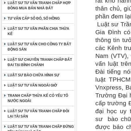
rất khó hành
LUẬT SƯ TƯ VẤN TRANH CHẤP HỢP
thân chủ, g
ĐỒNG MUA BÁN NHÀ ĐẤT
phần đem lạ
TƯ VẤN CẤP SỔ ĐỎ, SỔ HỒNG
Luật sư Trầ
LUẬT SƯ TƯ VẤN PHÂN CHIA THỪA
Gia Đình có
KẾ
thông tin tư
LUẬT SƯ TƯ VẤN CHO CÔNG TY BẤT
các Kênh tr
ĐỘNG SẢN
Nam (VTV), 
LUẬT SƯ CHUYÊN TRANH CHẤP ĐẤT
vấn luật tr
ĐAI TẠI BÌNH CHÁNH
Đài tiếng n
LUẬT SƯ BÀO CHỮA HÌNH SỰ
luật TPHCM,
LUẬT SƯ TƯ VẤN NGOÀI GIỜ
Vnxpress, B
Trường Đại 
TRANH CHẤP THỪA KẾ CÓ YẾU TỐ
NƯỚC NGOÀI
cấp trường 
đại học uy 
LUẬT SƯ TƯ VẤN TRANH CHẤP ĐÒI
LẠI TÀI SẢN
sư bào chữa
được báo ch
LUẬT SƯ TƯ VẤN TRANH CHẤP ĐỨNG