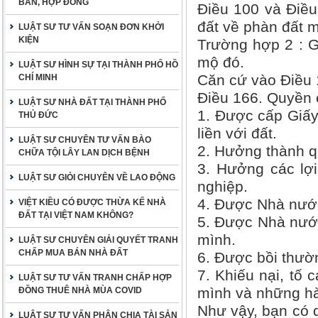
BẢN, HỢP ĐỒNG
Điều 100 và Điều
đất về phàn đất m
LUẬT SƯ TƯ VẤN SOẠN ĐƠN KHỞI
KIỆN
Trường hợp 2 : G
mộ đó.
LUẬT SƯ HÌNH SỰ TẠI THÀNH PHỐ HỒ
Căn cứ vào Điều 1
CHÍ MINH
Điều 166. Quyền 
LUẬT SƯ NHÀ ĐẤT TẠI THÀNH PHỐ
1. Được cấp Giấy
THỦ ĐỨC
liền với đất.
LUẬT SƯ CHUYÊN TƯ VẤN BÀO
2. Hưởng thành qu
CHỮA TỘI LÂY LAN DỊCH BỆNH
3. Hưởng các lợi
LUẬT SƯ GIỎI CHUYÊN VỀ LAO ĐỘNG
nghiệp.
4. Được Nhà nước 
VIỆT KIỀU CÓ ĐƯỢC THỪA KẾ NHÀ
ĐẤT TẠI VIỆT NAM KHÔNG?
5. Được Nhà nước
mình.
LUẬT SƯ CHUYÊN GIẢI QUYẾT TRANH
CHẤP MUA BÁN NHÀ ĐẤT
6. Được bồi thườn
7. Khiếu nại, tố
LUẬT SƯ TƯ VẤN TRANH CHẤP HỢP
mình và những hàn
ĐỒNG THUÊ NHÀ MÙA COVID
Như vậy, bạn có 
LUẬT SƯ TƯ VẤN PHÂN CHIA TÀI SẢN