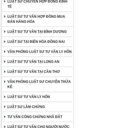
LUẬT SƯ CHUYÊN HỢP ĐỒNG KINH
TẾ
LUẬT SƯ TƯ VẤN HỢP ĐỒNG MUA
BÁN HÀNG HÓA
LUẬT SƯ TƯ VẤN TẠI BÌNH DƯƠNG
LUẬT SƯ TẠI BIÊN HÒA ĐỒNG NAI
VĂN PHÒNG LUẬT SƯ TƯ VẤN LY HÔN
LUẬT SƯ TƯ VẤN TẠI LONG AN
LUẬT SƯ TƯ VẤN TẠI CẦN THƠ
VĂN PHÒNG LUẬT SƯ CHUYÊN THỪA
KẾ
LUẬT SƯ TƯ VẤN LY HÔN
LUẬT SƯ LÀM CHỨNG
TƯ VẤN CÔNG CHỨNG NHÀ ĐẤT
LUẬT SƯ TƯ VẤN CHO NGƯỜI NƯỚC