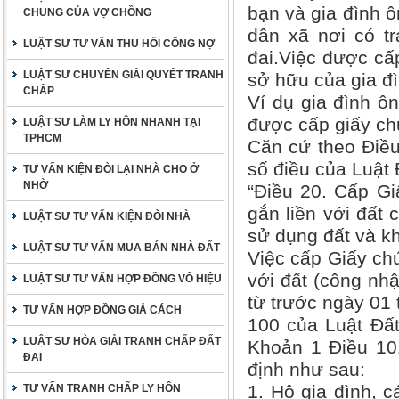
bạn và gia đình ô
CHUNG CỦA VỢ CHỒNG
dân xã nơi có tr
LUẬT SƯ TƯ VẤN THU HỒI CÔNG NỢ
đai.Việc được cấp
LUẬT SƯ CHUYÊN GIẢI QUYẾT TRANH
sở hữu của gia đ
CHẤP
Ví dụ gia đình ô
được cấp giấy ch
LUẬT SƯ LÀM LY HÔN NHANH TẠI
TPHCM
Căn cứ theo Điều
số điều của Luật 
TƯ VẤN KIỆN ĐÒI LẠI NHÀ CHO Ở
NHỜ
“Điều 20. Cấp G
gắn liền với đất
LUẬT SƯ TƯ VẤN KIỆN ĐÒI NHÀ
sử dụng đất và kh
LUẬT SƯ TƯ VẤN MUA BÁN NHÀ ĐẤT
Việc cấp Giấy ch
với đất (công nh
LUẬT SƯ TƯ VẤN HỢP ĐỒNG VÔ HIỆU
từ trước ngày 01 
TƯ VẤN HỢP ĐỒNG GIẢ CÁCH
100 của Luật Đất
LUẬT SƯ HÒA GIẢI TRANH CHẤP ĐẤT
Khoản 1 Điều 101
ĐAI
định như sau:
1. Hộ gia đình, 
TƯ VẤN TRANH CHẤP LY HÔN