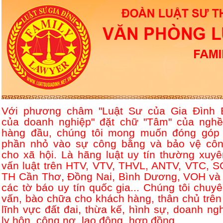
Với phương châm "Luật Sư của Gia Đình 
của doanh nghiệp" đặt chữ "Tâm" của nghề
hàng đầu, chúng tôi mong muốn đóng góp
phần nhỏ vào sự công bằng và bảo vệ côn
cho xã hội. Là hãng luật uy tín thường xuyê
vấn luật trên HTV, VTV, THVL, ANTV, VTC, S
TH Cần Thơ, Đồng Nai, Bình Dương, VOH và 
các tờ báo uy tín quốc gia... Chúng tôi chuyê
vấn, bào chữa cho khách hàng, thân chủ trên
lĩnh vực đất đai, thừa kế, hình sự, doanh ngh
ly hôn, công nợ, lao động, hợp đồng....