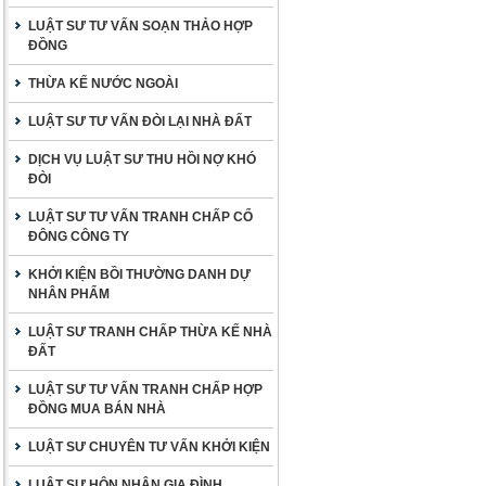
LUẬT SƯ TƯ VẤN SOẠN THẢO HỢP
ĐỒNG
THỪA KẾ NƯỚC NGOÀI
LUẬT SƯ TƯ VẤN ĐÒI LẠI NHÀ ĐẤT
DỊCH VỤ LUẬT SƯ THU HỒI NỢ KHÓ
ĐÒI
LUẬT SƯ TƯ VẤN TRANH CHẤP CỔ
ĐÔNG CÔNG TY
KHỞI KIỆN BỒI THƯỜNG DANH DỰ
NHÂN PHẨM
LUẬT SƯ TRANH CHẤP THỪA KẾ NHÀ
ĐẤT
LUẬT SƯ TƯ VẤN TRANH CHẤP HỢP
ĐỒNG MUA BÁN NHÀ
LUẬT SƯ CHUYÊN TƯ VẤN KHỞI KIỆN
LUẬT SƯ HÔN NHÂN GIA ĐÌNH