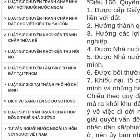
“Điều 166. Quyền
LUẬT SƯ CHUYÊN TRANH CHẤP NHÀ
ĐẤT VỚI NGƯỜI NƯỚC NGOÀI
1. Được cấp Giấy
liền với đất.
LUẬT SƯ CHUYÊN TRANH CHẤP NHÀ
ĐẤT CHO VIỆT KIỀU TẠI SÀI GÒN
2. Hưởng thành qu
3. Hưởng các lợi
LUẬT SƯ CHUYÊN KHỞI KIỆN TRANH
nghiệp.
CHẤP THỪA KẾ
4. Được Nhà nước 
LUẬT SƯ CHUYÊN KHỞI KIỆN THU HỒI
5. Được Nhà nước
NỢ
mình.
LUẬT SƯ CHUYÊN LÀM GIẤY TỜ NHÀ
6. Được bồi thườn
ĐẤT TẠI TPHCM
7. Khiếu nại, tố
LUẬT SƯ GIỎI TẠI THÀNH PHỐ HỒ CHÍ
mình và những hàn
MINH
Chiếu theo quy đ
DỊCH VỤ SANG TÊN SỔ ĐỎ SỔ HỒNG
mả ra khỏi khu đấ
ý về việc di dời
LUẬT SƯ TƯ VẤN TRANH CHẤP HỢP
ĐỒNG THUÊ NHÀ XƯỞNG
giải quyết vấn đ
nhân dân xã/phườn
TƯ VẤN NGƯỜI NƯỚC NGOÀI LY HÔN
ở, nên ủy ban n
VỚI NGƯỜI VIỆT NAM