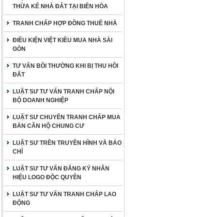
THỪA KẾ NHÀ ĐẤT TẠI BIÊN HÒA
TRANH CHẤP HỢP ĐỒNG THUÊ NHÀ
ĐIỀU KIỆN VIỆT KIỀU MUA NHÀ SÀI
GÒN
TƯ VẤN BỒI THƯỜNG KHI BỊ THU HỒI
ĐẤT
LUẬT SƯ TƯ VẤN TRANH CHẤP NỘI
BỘ DOANH NGHIỆP
LUẬT SƯ CHUYÊN TRANH CHẤP MUA
BÁN CĂN HỘ CHUNG CƯ
LUẬT SƯ TRÊN TRUYỀN HÌNH VÀ BÁO
CHÍ
LUẬT SƯ TƯ VẤN ĐĂNG KÝ NHÃN
HIỆU LOGO ĐỘC QUYỀN
LUẬT SƯ TƯ VẤN TRANH CHẤP LAO
ĐỘNG