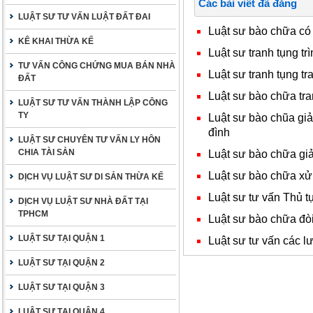
Các bài viết đã đăng
LUẬT SƯ TƯ VẤN LUẬT ĐẤT ĐAI
Luật sư bào chữa có
KÊ KHAI THỪA KẾ
Luật sư tranh tụng trì
TƯ VẤN CÔNG CHỨNG MUA BÁN NHÀ
Luật sư tranh tụng t
ĐẤT
Luật sư bào chữa tr
LUẬT SƯ TƯ VẤN THÀNH LẬP CÔNG
TY
Luật sư bào chũa giả
đình
LUẬT SƯ CHUYÊN TƯ VẤN LY HÔN
CHIA TÀI SẢN
Luật sư bào chữa giả
Luật sư bào chữa xử 
DỊCH VỤ LUẬT SƯ DI SẢN THỪA KẾ
Luật sư tư vấn Thủ t
DỊCH VỤ LUẬT SƯ NHÀ ĐẤT TẠI
TPHCM
Luật sư bào chữa đòi 
LUẬT SƯ TẠI QUẬN 1
Luật sư tư vấn các l
LUẬT SƯ TẠI QUẬN 2
LUẬT SƯ TẠI QUẬN 3
LUẬT SƯ TẠI QUẬN 4