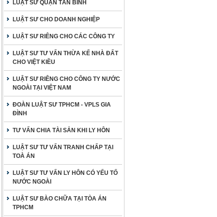
LUẬT SƯ QUẬN TÂN BÌNH
LUẬT SƯ CHO DOANH NGHIỆP
LUẬT SƯ RIÊNG CHO CÁC CÔNG TY
LUẬT SƯ TƯ VẤN THỪA KẾ NHÀ ĐẤT
CHO VIỆT KIỀU
LUẬT SƯ RIÊNG CHO CÔNG TY NƯỚC
NGOÀI TẠI VIỆT NAM
ĐOÀN LUẬT SƯ TPHCM - VPLS GIA
ĐÌNH
TƯ VẤN CHIA TÀI SẢN KHI LY HÔN
LUẬT SƯ TƯ VẤN TRANH CHẤP TẠI
TOÀ ÁN
LUẬT SƯ TƯ VẤN LY HÔN CÓ YẾU TỐ
NƯỚC NGOÀI
LUẬT SƯ BÀO CHỮA TẠI TÒA ÁN
TPHCM