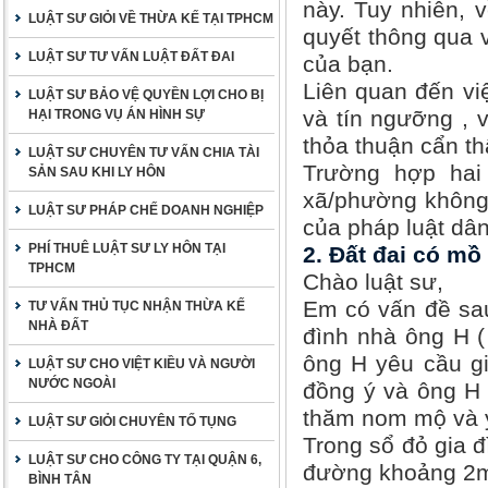
này. Tuy nhiên, 
LUẬT SƯ GIỎI VỀ THỪA KẾ TẠI TPHCM
quyết thông qua v
LUẬT SƯ TƯ VẤN LUẬT ĐẤT ĐAI
của bạn.
Liên quan đến việ
LUẬT SƯ BẢO VỆ QUYỀN LỢI CHO BỊ
và tín ngưỡng , 
HẠI TRONG VỤ ÁN HÌNH SỰ
thỏa thuận cẩn th
LUẬT SƯ CHUYÊN TƯ VẤN CHIA TÀI
Trường hợp hai
SẢN SAU KHI LY HÔN
xã/phường không 
LUẬT SƯ PHÁP CHẾ DOANH NGHIỆP
của pháp luật dân
PHÍ THUÊ LUẬT SƯ LY HÔN TẠI
2. Đất đai có mồ
TPHCM
Chào luật sư,
Em có vấn đề sau
TƯ VẤN THỦ TỤC NHẬN THỪA KẾ
NHÀ ĐẤT
đình nhà ông H (
ông H yêu cầu gi
LUẬT SƯ CHO VIỆT KIỀU VÀ NGƯỜI
NƯỚC NGOÀI
đồng ý và ông H 
thăm nom mộ và y
LUẬT SƯ GIỎI CHUYÊN TỐ TỤNG
Trong sổ đỏ gia 
LUẬT SƯ CHO CÔNG TY TẠI QUẬN 6,
đường khoảng 2m,
BÌNH TÂN