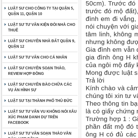
50cm). Trước đó 
LUẬT SƯ CHO CÔNG TY TẠI QUẬN 5,
trước đó mộ đất)
QUẬN 11, QUẬN 10
đình em đi vắng,
LUẬT SƯ TƯ VẤN KIỆN ĐÒI NHÀ CHO
nói chuyện với gi
THUÊ
tâm linh, không 
nhưng không được
LUẬT SƯ CHUYÊN NHÀ ĐẤT QUẬN 9,
QUẬN 12
Gia đình em vẫn 
gia đình ông H k
LUẬT SƯ TƯ VẤN CHO CÁ NHÂN
của ngôi mộ đấy 
LUẬT SƯ CHUYÊN SOẠN THẢO,
Mong được luật sư
REVIEW HỢP ĐỒNG
Trả lời
LUẬT SƯ CHUYÊN BÀO CHỮA CÁC
Kính chào và cảm
VỤ ÁN HÌNH SỰ
chúng tôi xin tư 
LUẬT SƯ TẠI THÀNH PHỐ THỦ ĐỨC
Theo thông tin b
là có giấy chứng
LUẬT SƯ TƯ VẤN VU KHỐNG NÓI XẤU
XÚC PHẠM DANH DỰ TRÊN
Trường hợp 1 : G
FACEBOOK
phần đất mộ đó t
ông H có đủ các 
LUẬT SƯ TƯ VẤN SOẠN THẢO VĂN