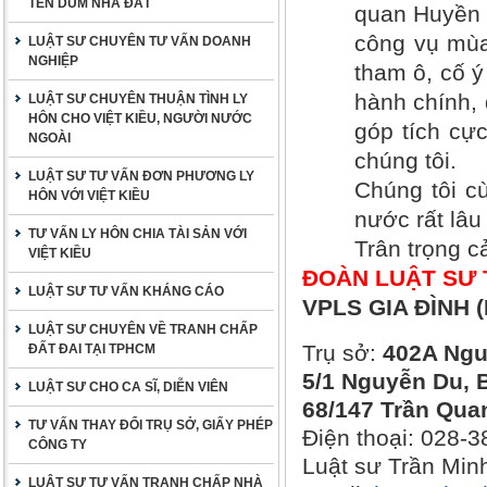
TÊN DÙM NHÀ ĐẤT
quan Huyền 
công vụ mùa
LUẬT SƯ CHUYÊN TƯ VẤN DOANH
NGHIỆP
tham ô, cố ý 
hành chính,
LUẬT SƯ CHUYÊN THUẬN TÌNH LY
HÔN CHO VIỆT KIỀU, NGƯỜI NƯỚC
góp tích cực
NGOÀI
chúng tôi.
LUẬT SƯ TƯ VẤN ĐƠN PHƯƠNG LY
Chúng tôi c
HÔN VỚI VIỆT KIỀU
nước rất lâu
TƯ VẤN LY HÔN CHIA TÀI SẢN VỚI
Trân trọng c
VIỆT KIỀU
ĐOÀN LUẬT SƯ 
LUẬT SƯ TƯ VẤN KHÁNG CÁO
VPLS GIA ĐÌNH (
LUẬT SƯ CHUYÊN VỀ TRANH CHẤP
Trụ sở:
402A Ngu
ĐẤT ĐAI TẠI TPHCM
5/1 Nguyễn Du, B
LUẬT SƯ CHO CA SĨ, DIỄN VIÊN
68/147 Trần Qua
TƯ VẤN THAY ĐỔI TRỤ SỞ, GIẤY PHÉP
Điện thoại: 028-
CÔNG TY
Luật sư Trần Min
LUẬT SƯ TƯ VẤN TRANH CHẤP NHÀ