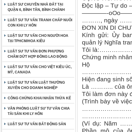
Độc lập – Tự do 
LUẬT SƯ CHUYÊN NHÀ ĐẤT TẠI
QUẬN 6, BÌNH TÂN, BÌNH CHÁNH
————-oOo—
………, ngày ………
LUẬT SƯ TƯ VẤN TRANH CHẤP NUÔI
CON KHI LY HÔN
ĐƠN XIN DI CH
Kính gửi: Ủ
LUẬT SƯ TƯ VẤN CHO NGƯỜI HOA
TẠI TPHCM/HOA KIỀU
quản lý Nghĩa tr
Tôi là:………
LUẬT SƯ TƯ VẤN ĐƠN PHƯƠNG
Chứng minh nh
CHẤM DỨT HỢP ĐỒNG LAO ĐỘNG
Hộ 
LUẬT SƯ TƯ VẤN CHO VIỆT KIỀU ÚC,
……………………
MỸ, CANADA
Hiện đang s
LUẬT SƯ TƯ VẤN LUẬT THƯỜNG
Là ……….. của
XUYÊN CHO DOANH NGHIỆP
Tôi làm đơn này đ
CÔNG CHỨNG KHAI NHẬN THỪA KẾ
(Trình bày về việ
……………………
VĂN PHÒNG LUẬT SƯ TƯ VẤN CHIA
TÀI SẢN KHI LY HÔN
……………………
(Ví dụ: Năm ……
LUẬT SƯ TƯ VẤN BẤT ĐỘNG SẢN
Phần mộ của ôn