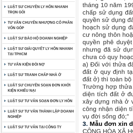
tháng 10 năm 199
LUẬT SƯ CHUYÊN LY HÔN NHANH
chấp sử dụng đất
TRỌN GÓI
quyền sử dụng đất
TƯ VẤN CHUYỂN NHƯỢNG CỔ PHẦN
hoạch sử dụng đấ
VỐN GÓP
cư nông thôn ho
LUẬT SƯ BẢO HỘ DOANH NGHIỆP
quyền phê duyệt
nhưng đã sử dụng
LUẬT SƯ GIẢI QUYẾT LY HÔN NHANH
TẠI TPHCM
chưa có quy hoạc
a) Đối với thửa 
TƯ VẤN KIỆN ĐÒI NỢ
đất ở quy định t
LUẬT SƯ TRANH CHẤP NHÀ Ở
đất ở) thì toàn b
LUẬT SƯ CHUYÊN SOẠN ĐƠN KHỞI
Trường hợp thửa 
KIỆN KHIẾU NẠI
diện tích đất ở 
xây dựng nhà ở v
LUẬT SƯ TƯ VẤN SOẠN ĐƠN LY HÔN
công nhận diện tí
LUẬT SƯ TƯ VẤN THÀNH LẬP DOANH
vụ đời sống đó;”
NGHIỆP
3.
Mẫu đơn xin 
LUẬT SƯ TƯ VẤN TẠI CÔNG TY
CỘNG HÒA XÃ H