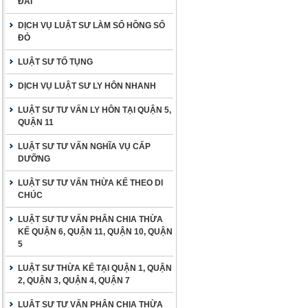
ĐAI
DỊCH VỤ LUẬT SƯ LÀM SỔ HỒNG SỔ
ĐỎ
LUẬT SƯ TỐ TỤNG
DỊCH VỤ LUẬT SƯ LY HÔN NHANH
LUẬT SƯ TƯ VẤN LY HÔN TẠI QUẬN 5,
QUẬN 11
LUẬT SƯ TƯ VẤN NGHĨA VỤ CẤP
DƯỠNG
LUẬT SƯ TƯ VẤN THỪA KẾ THEO DI
CHÚC
LUẬT SƯ TƯ VẤN PHÂN CHIA THỪA
KẾ QUẬN 6, QUẬN 11, QUẬN 10, QUẬN
5
LUẬT SƯ THỪA KẾ TẠI QUẬN 1, QUẬN
2, QUẬN 3, QUẬN 4, QUẬN 7
LUẬT SƯ TƯ VẤN PHÂN CHIA THỪA