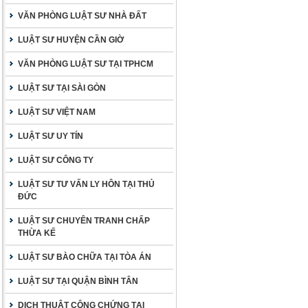
VĂN PHÒNG LUẬT SƯ NHÀ ĐẤT
LUẬT SƯ HUYỆN CẦN GIỜ
VĂN PHÒNG LUẬT SƯ TẠI TPHCM
LUẬT SƯ TẠI SÀI GÒN
LUẬT SƯ VIỆT NAM
LUẬT SƯ UY TÍN
LUẬT SƯ CÔNG TY
LUẬT SƯ TƯ VẤN LY HÔN TẠI THỦ
ĐỨC
LUẬT SƯ CHUYÊN TRANH CHẤP
THỪA KẾ
LUẬT SƯ BÀO CHỮA TẠI TÒA ÁN
LUẬT SƯ TẠI QUẬN BÌNH TÂN
DỊCH THUẬT CÔNG CHỨNG TẠI