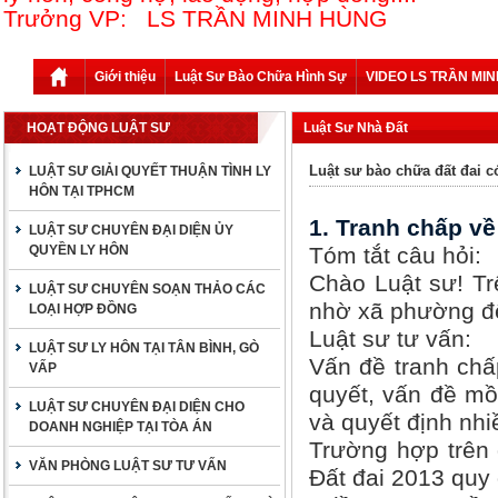
Trưởng VP: LS TRẦN MINH HÙNG
Giới thiệu
Luật Sư Bào Chữa Hình Sự
VIDEO LS TRẦN MI
HOẠT ĐỘNG LUẬT SƯ
Luật Sư Nhà Đất
Luật sư bào chữa đất đai c
LUẬT SƯ GIẢI QUYẾT THUẬN TÌNH LY
HÔN TẠI TPHCM
1. Tranh chấp về
LUẬT SƯ CHUYÊN ĐẠI DIỆN ỦY
QUYỀN LY HÔN
Tóm tắt câu hỏi:
Chào Luật sư! Trê
LUẬT SƯ CHUYÊN SOẠN THẢO CÁC
nhờ xã phường để
LOẠI HỢP ĐỒNG
Luật sư tư vấn:
LUẬT SƯ LY HÔN TẠI TÂN BÌNH, GÒ
Vấn đề tranh chấ
VẤP
quyết, vấn đề mồ
LUẬT SƯ CHUYÊN ĐẠI DIỆN CHO
và quyết định nhi
DOANH NGHIỆP TẠI TÒA ÁN
Trường hợp trên 
VĂN PHÒNG LUẬT SƯ TƯ VẤN
Đất đai 2013 quy