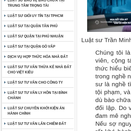
LUẬT SƯ BẢO VỆ BÀO CHỮA TẠI
TRUNG TÂM TRỌNG TÀI
LUẬT SƯ GIỎI UY TÍN TẠI TPHCM
LUẬT SƯ TẠI QUẬN TÂN PHÚ
LUẬT SƯ QUẬN TẠI PHÚ NHUẬN
Luật sư Trần Min
LUẬT SƯ TẠI QUẬN GÒ VẤP
Chúng tôi là
DỊCH VỤ HỢP THỨC HÓA NHÀ ĐẤT
viên, cộng 
LUẬT SƯ TƯ VẤN THỪA KẾ NHÀ ĐẤT
thức hiểu bi
CHO VIỆT KIỀU
trong nghề n
LUẬT SƯ TƯ VẤN CHO CÔNG TY
sư là nghề 
tội phạm, và
LUẬT SƯ TƯ VẤN LY HÔN TẠI BÌNH
CHÁNH
dù bào chữa,
đối lập. Do 
LUẬT SƯ CHUYÊN KHỞI KIỆN ÁN
HÀNH CHÍNH
đam mê nghề
Nếu sợ nguy
LUẬT SƯ TƯ VẤN LẤN CHIẾM ĐẤT