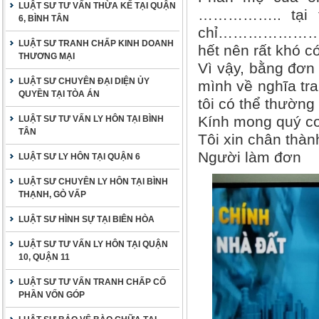
LUẬT SƯ TƯ VẤN THỪA KẾ TẠI QUẬN
…………….. tại t
6, BÌNH TÂN
chỉ……………………… si
LUẬT SƯ TRANH CHẤP KINH DOANH
hết nên rất khó c
THƯƠNG MẠI
Vì vậy, bằng đơn 
LUẬT SƯ CHUYÊN ĐẠI DIỆN ỦY
mình về nghĩa t
QUYỀN TẠI TÒA ÁN
tôi có thể thường
Kính mong quý cơ
LUẬT SƯ TƯ VẤN LY HÔN TẠI BÌNH
TÂN
Tôi xin chân thàn
Người làm đơn
LUẬT SƯ LY HÔN TẠI QUẬN 6
LUẬT SƯ CHUYÊN LY HÔN TẠI BÌNH
THẠNH, GÒ VẤP
LUẬT SƯ HÌNH SỰ TẠI BIÊN HÒA
LUẬT SƯ TƯ VẤN LY HÔN TẠI QUẬN
10, QUẬN 11
LUẬT SƯ TƯ VẤN TRANH CHẤP CỐ
PHẦN VỐN GÓP