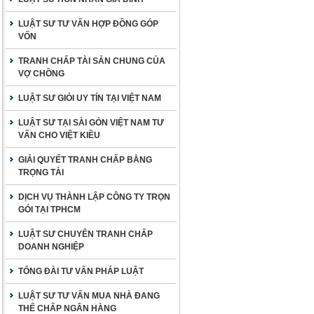
LUẬT SƯ TƯ VẤN HỢP ĐỒNG GÓP
VỐN
TRANH CHẤP TÀI SẢN CHUNG CỦA
VỢ CHỒNG
LUẬT SƯ GIỎI UY TÍN TẠI VIỆT NAM
LUẬT SƯ TẠI SÀI GÒN VIỆT NAM TƯ
VẤN CHO VIỆT KIỀU
GIẢI QUYẾT TRANH CHẤP BẰNG
TRỌNG TÀI
DỊCH VỤ THÀNH LẬP CÔNG TY TRỌN
GÓI TẠI TPHCM
LUẬT SƯ CHUYÊN TRANH CHẤP
DOANH NGHIỆP
TỔNG ĐÀI TƯ VẤN PHÁP LUẬT
LUẬT SƯ TƯ VẤN MUA NHÀ ĐANG
THẾ CHẤP NGÂN HÀNG