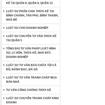
KẾ TẠI QUẬN 8, QUẬN 9, QUẬN 12
LUẬT SƯ PHÂN CHIA THỪA KẾ TẠI
BÌNH CHÁNH, TÂN PHÚ, BÌNH THẠNH,
NHÀ BÈ
LUẬT SƯ CHO DOANH NGHIỆP
LUẬT SƯ CHUYÊN TƯ VẤN THỪA KẾ
TẠI QUẬN 5
TỔNG ĐÀI TƯ VẤN PHÁP LUẬT HÌNH
SỰ, LY HÔN, THỪA KẾ, NHÀ ĐẤT,
DOANH NGHIỆP
LUẬT SƯ TƯ VẤN BÀO CHỮA TỘI CÁ
ĐỘ, ĐÁNH BẠC, ĐÁ GÀ
LUẬT SƯ TƯ VẤN TRANH CHẤP MUA
BÁN NHÀ
TƯ VẤN CÔNG CHỨNG THỪA KẾ
LUẬT SƯ CHUYÊN TRANH CHẤP KINH
DOANH