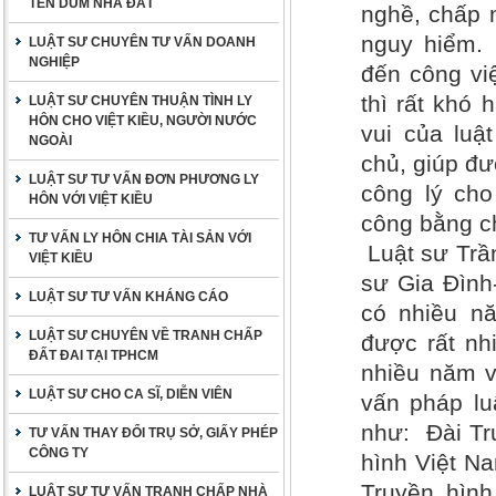
TÊN DÙM NHÀ ĐẤT
nghề, chấp 
nguy hiểm.
LUẬT SƯ CHUYÊN TƯ VẤN DOANH
NGHIỆP
đến công vi
thì rất khó
LUẬT SƯ CHUYÊN THUẬN TÌNH LY
HÔN CHO VIỆT KIỀU, NGƯỜI NƯỚC
vui của luậ
NGOÀI
chủ, giúp đư
LUẬT SƯ TƯ VẤN ĐƠN PHƯƠNG LY
công lý ch
HÔN VỚI VIỆT KIỀU
công bằng c
TƯ VẤN LY HÔN CHIA TÀI SẢN VỚI
Luật sư Tr
VIỆT KIỀU
sư Gia Đình
LUẬT SƯ TƯ VẤN KHÁNG CÁO
có nhiều nă
LUẬT SƯ CHUYÊN VỀ TRANH CHẤP
được rất nh
ĐẤT ĐAI TẠI TPHCM
nhiều năm v
LUẬT SƯ CHO CA SĨ, DIỄN VIÊN
vấn pháp lu
như: Đài Tr
TƯ VẤN THAY ĐỔI TRỤ SỞ, GIẤY PHÉP
CÔNG TY
hình Việt Na
Truyền hìn
LUẬT SƯ TƯ VẤN TRANH CHẤP NHÀ