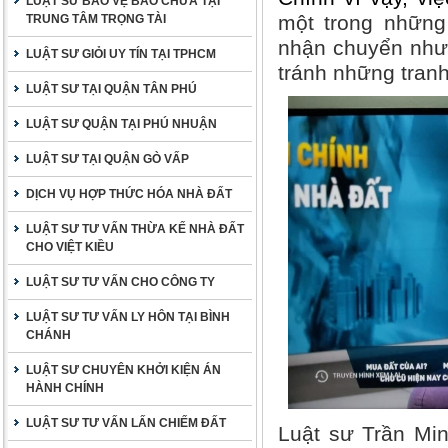
LUẬT SƯ BẢO VỆ BÀO CHỮA TẠI
một trong những 
TRUNG TÂM TRỌNG TÀI
nhận chuyển như
LUẬT SƯ GIỎI UY TÍN TẠI TPHCM
tránh những tran
LUẬT SƯ TẠI QUẬN TÂN PHÚ
LUẬT SƯ QUẬN TẠI PHÚ NHUẬN
LUẬT SƯ TẠI QUẬN GÒ VẤP
DỊCH VỤ HỢP THỨC HÓA NHÀ ĐẤT
LUẬT SƯ TƯ VẤN THỪA KẾ NHÀ ĐẤT
CHO VIỆT KIỀU
LUẬT SƯ TƯ VẤN CHO CÔNG TY
LUẬT SƯ TƯ VẤN LY HÔN TẠI BÌNH
CHÁNH
LUẬT SƯ CHUYÊN KHỞI KIỆN ÁN
HÀNH CHÍNH
LUẬT SƯ TƯ VẤN LẤN CHIẾM ĐẤT
Luật sư Trần Min