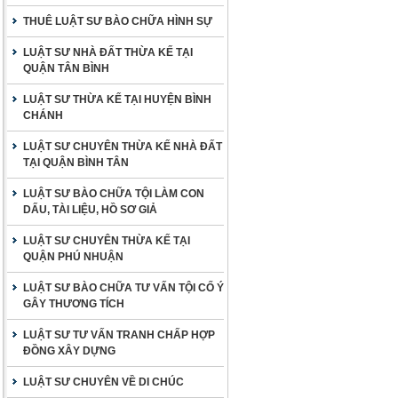
THUÊ LUẬT SƯ BÀO CHỮA HÌNH SỰ
LUẬT SƯ NHÀ ĐẤT THỪA KẾ TẠI
QUẬN TÂN BÌNH
LUẬT SƯ THỪA KẾ TẠI HUYỆN BÌNH
CHÁNH
LUẬT SƯ CHUYÊN THỪA KẾ NHÀ ĐẤT
TẠI QUẬN BÌNH TÂN
LUẬT SƯ BÀO CHỮA TỘI LÀM CON
DẤU, TÀI LIỆU, HỒ SƠ GIẢ
LUẬT SƯ CHUYÊN THỪA KẾ TẠI
QUẬN PHÚ NHUẬN
LUẬT SƯ BÀO CHỮA TƯ VẤN TỘI CỐ Ý
GÂY THƯƠNG TÍCH
LUẬT SƯ TƯ VẤN TRANH CHẤP HỢP
ĐỒNG XÂY DỰNG
LUẬT SƯ CHUYÊN VỀ DI CHÚC