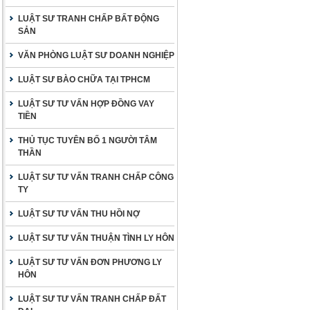
LUẬT SƯ TRANH CHẤP BẤT ĐỘNG
SẢN
VĂN PHÒNG LUẬT SƯ DOANH NGHIỆP
LUẬT SƯ BÀO CHỮA TẠI TPHCM
LUẬT SƯ TƯ VẤN HỢP ĐỒNG VAY
TIỀN
THỦ TỤC TUYÊN BỐ 1 NGƯỜI TÂM
THẦN
LUẬT SƯ TƯ VẤN TRANH CHẤP CÔNG
TY
LUẬT SƯ TƯ VẤN THU HỒI NỢ
LUẬT SƯ TƯ VẤN THUẬN TÌNH LY HÔN
LUẬT SƯ TƯ VẤN ĐƠN PHƯƠNG LY
HÔN
LUẬT SƯ TƯ VẤN TRANH CHẤP ĐẤT