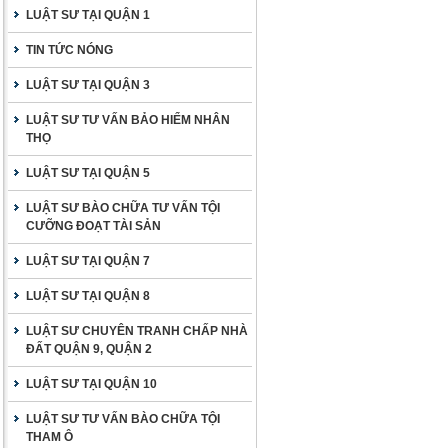
LUẬT SƯ TẠI QUẬN 1
TIN TỨC NÓNG
LUẬT SƯ TẠI QUẬN 3
LUẬT SƯ TƯ VẤN BẢO HIỂM NHÂN
THỌ
LUẬT SƯ TẠI QUẬN 5
LUẬT SƯ BÀO CHỮA TƯ VẤN TỘI
CƯỠNG ĐOẠT TÀI SẢN
LUẬT SƯ TẠI QUẬN 7
LUẬT SƯ TẠI QUẬN 8
LUẬT SƯ CHUYÊN TRANH CHẤP NHÀ
ĐẤT QUẬN 9, QUẬN 2
LUẬT SƯ TẠI QUẬN 10
LUẬT SƯ TƯ VẤN BÀO CHỮA TỘI
THAM Ô