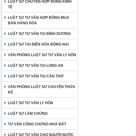
LUẬT SƯ CHUYÊN HỢP ĐỒNG KINH
TẾ
LUẬT SƯ TƯ VẤN HỢP ĐỒNG MUA
BÁN HÀNG HÓA
LUẬT SƯ TƯ VẤN TẠI BÌNH DƯƠNG
LUẬT SƯ TẠI BIÊN HÒA ĐỒNG NAI
VĂN PHÒNG LUẬT SƯ TƯ VẤN LY HÔN
LUẬT SƯ TƯ VẤN TẠI LONG AN
LUẬT SƯ TƯ VẤN TẠI CẦN THƠ
VĂN PHÒNG LUẬT SƯ CHUYÊN THỪA
KẾ
LUẬT SƯ TƯ VẤN LY HÔN
LUẬT SƯ LÀM CHỨNG
TƯ VẤN CÔNG CHỨNG NHÀ ĐẤT
LUẬT SƯ TƯ VẤN CHO NGƯỜI NƯỚC