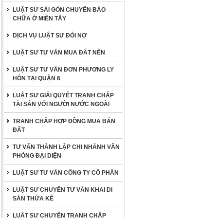
LUẬT SƯ SÀI GÒN CHUYÊN BÀO
CHỮA Ở MIỀN TÂY
DỊCH VỤ LUẬT SƯ ĐÒI NỢ
LUẬT SƯ TƯ VẤN MUA ĐẤT NỀN
LUẬT SƯ TƯ VẤN ĐƠN PHƯƠNG LY
HÔN TẠI QUẬN 6
LUẬT SƯ GIẢI QUYẾT TRANH CHẤP
TÀI SẢN VỚI NGƯỜI NƯỚC NGOÀI
TRANH CHẤP HỢP ĐỒNG MUA BÁN
ĐẤT
TƯ VẤN THÀNH LẬP CHI NHÁNH VĂN
PHÒNG ĐẠI DIỆN
LUẬT SƯ TƯ VẤN CÔNG TY CỔ PHẦN
LUẬT SƯ CHUYÊN TƯ VẤN KHAI DI
SẢN THỪA KẾ
LUẬT SƯ CHUYÊN TRANH CHẤP