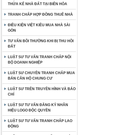
THỪA KẾ NHÀ ĐẤT TẠI BIÊN HÒA
TRANH CHẤP HỢP ĐỒNG THUÊ NHÀ
ĐIỀU KIỆN VIỆT KIỀU MUA NHÀ SÀI
GÒN
TƯ VẤN BỒI THƯỜNG KHI BỊ THU HỒI
ĐẤT
LUẬT SƯ TƯ VẤN TRANH CHẤP NỘI
BỘ DOANH NGHIỆP
LUẬT SƯ CHUYÊN TRANH CHẤP MUA
BÁN CĂN HỘ CHUNG CƯ
LUẬT SƯ TRÊN TRUYỀN HÌNH VÀ BÁO
CHÍ
LUẬT SƯ TƯ VẤN ĐĂNG KÝ NHÃN
HIỆU LOGO ĐỘC QUYỀN
LUẬT SƯ TƯ VẤN TRANH CHẤP LAO
ĐỘNG