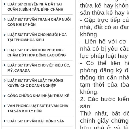
thừa kế hay không
LUẬT SƯ CHUYÊN NHÀ ĐẤT TẠI
QUẬN 6, BÌNH TÂN, BÌNH CHÁNH
sản thừa kế hay 
- Gặp trực tiếp c
LUẬT SƯ TƯ VẤN TRANH CHẤP NUÔI
CON KHI LY HÔN
nhà, đất có ai đa
không.
LUẬT SƯ TƯ VẤN CHO NGƯỜI HOA
TẠI TPHCM/HOA KIỀU
- Liên hệ với cơ
nhà có bị yêu cầu
LUẬT SƯ TƯ VẤN ĐƠN PHƯƠNG
lực pháp luật hay
CHẤM DỨT HỢP ĐỒNG LAO ĐỘNG
- Có thể liên 
LUẬT SƯ TƯ VẤN CHO VIỆT KIỀU ÚC,
phòng đăng ký đấ
MỸ, CANADA
thông tin căn nh
LUẬT SƯ TƯ VẤN LUẬT THƯỜNG
tạm thời của tò
XUYÊN CHO DOANH NGHIỆP
không.
CÔNG CHỨNG KHAI NHẬN THỪA KẾ
2. Các bước kiểm
sản:
VĂN PHÒNG LUẬT SƯ TƯ VẤN CHIA
TÀI SẢN KHI LY HÔN
Thứ nhất, bất đ
chính giấy chứng
LUẬT SƯ TƯ VẤN BẤT ĐỘNG SẢN
hữu nhà ở và tài