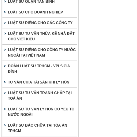
LUẬT SƯ QUẬN TÂN BÌNH
LUẬT SƯ CHO DOANH NGHIỆP
LUẬT SƯ RIÊNG CHO CÁC CÔNG TY
LUẬT SƯ TƯ VẤN THỪA KẾ NHÀ ĐẤT
CHO VIỆT KIỀU
LUẬT SƯ RIÊNG CHO CÔNG TY NƯỚC
NGOÀI TẠI VIỆT NAM
ĐOÀN LUẬT SƯ TPHCM - VPLS GIA
ĐÌNH
TƯ VẤN CHIA TÀI SẢN KHI LY HÔN
LUẬT SƯ TƯ VẤN TRANH CHẤP TẠI
TOÀ ÁN
LUẬT SƯ TƯ VẤN LY HÔN CÓ YẾU TỐ
NƯỚC NGOÀI
LUẬT SƯ BÀO CHỮA TẠI TÒA ÁN
TPHCM