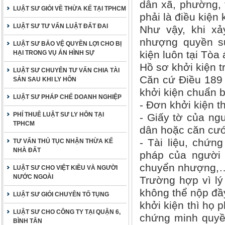
dân xã, phường, t
LUẬT SƯ GIỎI VỀ THỪA KẾ TẠI TPHCM
phải là điều kiện 
LUẬT SƯ TƯ VẤN LUẬT ĐẤT ĐAI
Như vậy, khi xả
nhượng quyền sử
LUẬT SƯ BẢO VỆ QUYỀN LỢI CHO BỊ
kiện luôn tại Tòa 
HẠI TRONG VỤ ÁN HÌNH SỰ
Hồ sơ khởi kiện 
LUẬT SƯ CHUYÊN TƯ VẤN CHIA TÀI
Căn cứ Điều 189 
SẢN SAU KHI LY HÔN
khởi kiện chuẩn b
LUẬT SƯ PHÁP CHẾ DOANH NGHIỆP
- Đơn khởi kiện t
PHÍ THUÊ LUẬT SƯ LY HÔN TẠI
- Giấy tờ của ng
TPHCM
dân hoặc căn cư
- Tài liệu, chứn
TƯ VẤN THỦ TỤC NHẬN THỪA KẾ
NHÀ ĐẤT
pháp của người 
chuyển nhượng,…
LUẬT SƯ CHO VIỆT KIỀU VÀ NGƯỜI
NƯỚC NGOÀI
Trường hợp vì lý
không thể nộp đầy
LUẬT SƯ GIỎI CHUYÊN TỐ TỤNG
khởi kiện thì họ 
LUẬT SƯ CHO CÔNG TY TẠI QUẬN 6,
chứng minh quyền
BÌNH TÂN