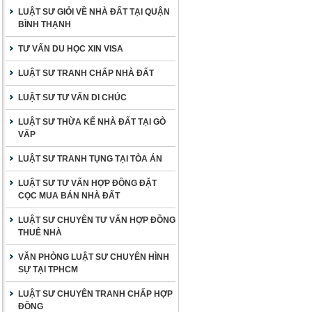
LUẬT SƯ GIỎI VỀ NHÀ ĐẤT TẠI QUẬN
BÌNH THẠNH
TƯ VẤN DU HỌC XIN VISA
LUẬT SƯ TRANH CHẤP NHÀ ĐẤT
LUẬT SƯ TƯ VẤN DI CHÚC
LUẬT SƯ THỪA KẾ NHÀ ĐẤT TẠI GÒ
VẤP
LUẬT SƯ TRANH TỤNG TẠI TÒA ÁN
LUẬT SƯ TƯ VẤN HỢP ĐỒNG ĐẶT
CỌC MUA BÁN NHÀ ĐẤT
LUẬT SƯ CHUYÊN TƯ VẤN HỢP ĐỒNG
THUÊ NHÀ
VĂN PHÒNG LUẬT SƯ CHUYÊN HÌNH
SỰ TẠI TPHCM
LUẬT SƯ CHUYÊN TRANH CHẤP HỢP
ĐỒNG