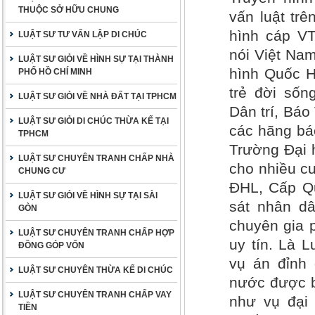
THUỘC SỞ HỮU CHUNG
vấn luật trê
hình cáp VT
LUẬT SƯ TƯ VẤN LẬP DI CHÚC
nói Việt Nam
LUẬT SƯ GIỎI VỀ HÌNH SỰ TẠI THÀNH
hình Quốc H
PHỐ HỒ CHÍ MINH
trẻ đời sốn
LUẬT SƯ GIỎI VỀ NHÀ ĐẤT TẠI TPHCM
Dân trí, Bá
LUẬT SƯ GIỎI DI CHÚC THỪA KẾ TẠI
các hãng báo
TPHCM
Trường Đại 
LUẬT SƯ CHUYÊN TRANH CHẤP NHÀ
cho nhiều cu
CHUNG CƯ
ĐHL, Cấp Qu
LUẬT SƯ GIỎI VỀ HÌNH SỰ TẠI SÀI
sát nhân dâ
GÒN
chuyên gia 
LUẬT SƯ CHUYÊN TRANH CHẤP HỢP
uy tín. Là 
ĐỒNG GÓP VỐN
vụ án đỉnh 
LUẬT SƯ CHUYÊN THỪA KẾ DI CHÚC
nước được b
LUẬT SƯ CHUYÊN TRANH CHẤP VAY
như vụ đại
TIỀN