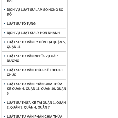
ĐAI
DỊCH VỤ LUẬT SƯ LÀM SỔ HỒNG SỔ
ĐỎ
LUẬT SƯ TỐ TỤNG
DỊCH VỤ LUẬT SƯ LY HÔN NHANH
LUẬT SƯ TƯ VẤN LY HÔN TẠI QUẬN 5,
QUẬN 11
LUẬT SƯ TƯ VẤN NGHĨA VỤ CẤP
DƯỠNG
LUẬT SƯ TƯ VẤN THỪA KẾ THEO DI
CHÚC
LUẬT SƯ TƯ VẤN PHÂN CHIA THỪA
KẾ QUẬN 6, QUẬN 11, QUẬN 10, QUẬN
5
LUẬT SƯ THỪA KẾ TẠI QUẬN 1, QUẬN
2, QUẬN 3, QUẬN 4, QUẬN 7
LUẬT SƯ TƯ VẤN PHÂN CHIA THỪA