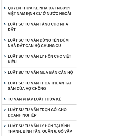
QUYỀN THỪA KẾ NHÀ ĐẤT NGƯỜI
VIỆT NAM ĐỊNH CƯ Ở NƯỚC NGOÀI
LUẬT SƯ TƯ VẤN TẶNG CHO NHÀ
ĐẤT
LUẬT SƯ TƯ VẤN ĐỨNG TÊN DÙM
NHÀ ĐẤT CĂN HỘ CHUNG CƯ
LUẬT SƯ TƯ VẤN LY HÔN CHO VIỆT
KIỀU
LUẬT SƯ TƯ VẤN MUA BÁN CĂN HỘ
LUẬT SƯ TƯ VẤN THỎA THUẬN TÀI
SẢN CỦA VỢ CHỒNG
TƯ VẤN PHÁP LUẬT THỪA KẾ
LUẬT SƯ TƯ VẤN TRỌN GÓI CHO
DOANH NGHIỆP
LUẬT SƯ TƯ VẤN LY HÔN TẠI BÌNH
THẠNH, BÌNH TÂN, QUẬN 6, GÒ VẤP