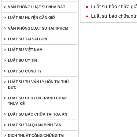
Luật sư bào chữa giả
VĂN PHÒNG LUẬT SƯ NHÀ ĐẤT
Luật sư bào chữa xử 
LUẬT SƯ HUYỆN CẦN GIỜ
VĂN PHÒNG LUẬT SƯ TẠI TPHCM
LUẬT SƯ TẠI SÀI GÒN
LUẬT SƯ VIỆT NAM
LUẬT SƯ UY TÍN
LUẬT SƯ CÔNG TY
LUẬT SƯ TƯ VẤN LY HÔN TẠI THỦ
ĐỨC
LUẬT SƯ CHUYÊN TRANH CHẤP
THỪA KẾ
LUẬT SƯ BÀO CHỮA TẠI TÒA ÁN
LUẬT SƯ TẠI QUẬN BÌNH TÂN
DỊCH THUẬT CÔNG CHỨNG TẠI