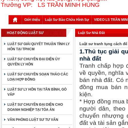
Trưởng VP: LS TRẦN MINH HÙNG
Giới thiệu
Luật Sư Bào Chữa Hình Sự
VIDEO LS TRẦN MI
HOẠT ĐỘNG LUẬT SƯ
Luật Sư Nhà Đất
Luật sư tranh tụng cách để
LUẬT SƯ GIẢI QUYẾT THUẬN TÌNH LY
HÔN TẠI TPHCM
1.Thủ tục giải 
nhà đất
LUẬT SƯ CHUYÊN ĐẠI DIỆN ỦY
QUYỀN LY HÔN
Tranh chấp hợp đ
về quyền, nghĩa 
LUẬT SƯ CHUYÊN SOẠN THẢO CÁC
bán nhà đất. Có n
LOẠI HỢP ĐỒNG
đồng mua bán nh
LUẬT SƯ LY HÔN TẠI TÂN BÌNH, GÒ
kiện.
VẤP
* Hợp đồng mua b
LUẬT SƯ CHUYÊN ĐẠI DIỆN CHO
người dân, theo 
DOANH NGHIỆP TẠI TÒA ÁN
chuyển nhượng q
VĂN PHÒNG LUẬT SƯ TƯ VẤN
đất và tài sản gắn