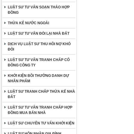
LUẬT SƯ TƯ VẤN SOẠN THẢO HỢP
ĐỒNG
THỪA KẾ NƯỚC NGOÀI
LUẬT SƯ TƯ VẤN ĐÒI LẠI NHÀ ĐẤT
DỊCH VỤ LUẬT SƯ THU HỒI NỢ KHÓ
ĐÒI
LUẬT SƯ TƯ VẤN TRANH CHẤP CỔ
ĐÔNG CÔNG TY
KHỞI KIỆN BỒI THƯỜNG DANH DỰ
NHÂN PHẨM
LUẬT SƯ TRANH CHẤP THỪA KẾ NHÀ
ĐẤT
LUẬT SƯ TƯ VẤN TRANH CHẤP HỢP
ĐỒNG MUA BÁN NHÀ
LUẬT SƯ CHUYÊN TƯ VẤN KHỞI KIỆN
LUẬT SƯ HÔN NHÂN GIA ĐÌNH