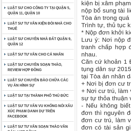
kiện bị xâm phạm
LUẬT SƯ CHO CÔNG TY TẠI QUẬN 5,
nộp bổ sung tài l
QUẬN 11, QUẬN 10
Tòa án trong quá t
LUẬT SƯ TƯ VẤN KIỆN ĐÒI NHÀ CHO
Trình tự, thủ tục 
THUÊ
* Nộp đơn khởi ki
Lưu ý: Nơi nộp đ
LUẬT SƯ CHUYÊN NHÀ ĐẤT QUẬN 9,
QUẬN 12
tranh chấp hợp đ
nhau.
LUẬT SƯ TƯ VẤN CHO CÁ NHÂN
Căn cứ khoản 1 Đ
LUẬT SƯ CHUYÊN SOẠN THẢO,
tụng dân sự 2015
REVIEW HỢP ĐỒNG
tại Tòa án nhân d
LUẬT SƯ CHUYÊN BÀO CHỮA CÁC
+ Nơi bị đơn cư tr
VỤ ÁN HÌNH SỰ
+ Nơi cư trú, là
LUẬT SƯ TẠI THÀNH PHỐ THỦ ĐỨC
sự tự thỏa thuận
- Nếu không biết 
LUẬT SƯ TƯ VẤN VU KHỐNG NÓI XẤU
XÚC PHẠM DANH DỰ TRÊN
đơn thì nguyên đ
FACEBOOK
đơn cư trú, làm v
đơn có tài sản g
LUẬT SƯ TƯ VẤN SOẠN THẢO VĂN