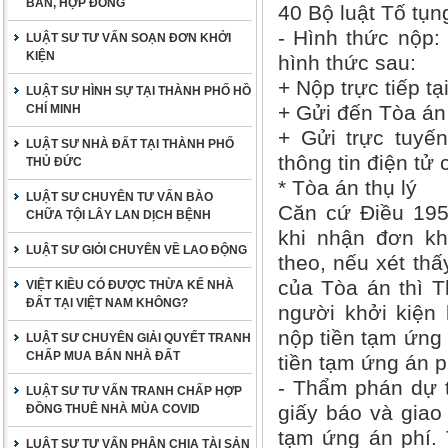
BẢN, HỢP ĐỒNG
40 Bộ luật Tố tụn
- Hình thức nộp:
LUẬT SƯ TƯ VẤN SOẠN ĐƠN KHỞI
KIỆN
hình thức sau:
+ Nộp trực tiếp tạ
LUẬT SƯ HÌNH SỰ TẠI THÀNH PHỐ HỒ
+ Gửi đến Tòa án
CHÍ MINH
+ Gửi trực tuyế
LUẬT SƯ NHÀ ĐẤT TẠI THÀNH PHỐ
thông tin điện tử
THỦ ĐỨC
* Tòa án thụ lý
LUẬT SƯ CHUYÊN TƯ VẤN BÀO
Căn cứ Điều 195
CHỮA TỘI LÂY LAN DỊCH BỆNH
khi nhận đơn kh
LUẬT SƯ GIỎI CHUYÊN VỀ LAO ĐỘNG
theo, nếu xét thấ
của Tòa án thì 
VIỆT KIỀU CÓ ĐƯỢC THỪA KẾ NHÀ
ĐẤT TẠI VIỆT NAM KHÔNG?
người khởi kiện 
nộp tiền tạm ứng 
LUẬT SƯ CHUYÊN GIẢI QUYẾT TRANH
CHẤP MUA BÁN NHÀ ĐẤT
tiền tạm ứng án p
- Thẩm phán dự t
LUẬT SƯ TƯ VẤN TRANH CHẤP HỢP
giấy báo và giao
ĐỒNG THUÊ NHÀ MÙA COVID
tạm ứng án phí. 
LUẬT SƯ TƯ VẤN PHÂN CHIA TÀI SẢN