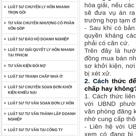
hòa giải, nếu các
LUẬT SƯ CHUYÊN LY HÔN NHANH
sẽ đưa vụ án ra
TRỌN GÓI
trường hợp tạm đì
TƯ VẤN CHUYỂN NHƯỢNG CỔ PHẦN
- Sau khi có bản
VỐN GÓP
quyền kháng cáo
LUẬT SƯ BẢO HỘ DOANH NGHIỆP
phải có căn cứ.
Trên đây là hướ
LUẬT SƯ GIẢI QUYẾT LY HÔN NHANH
TẠI TPHCM
đồng mua bán nhà
sơ khởi kiện, nơi
TƯ VẤN KIỆN ĐÒI NỢ
bị xét xử.
LUẬT SƯ TRANH CHẤP NHÀ Ở
2. Cách
thức để
LUẬT SƯ CHUYÊN SOẠN ĐƠN KHỞI
chấp hay không
KIỆN KHIẾU NẠI
1. Cách thức liê
với UBND phườn
LUẬT SƯ TƯ VẤN SOẠN ĐƠN LY HÔN
văn phòng đăng k
LUẬT SƯ TƯ VẤN THÀNH LẬP DOANH
nhờ cung cấp thôn
NGHIỆP
- Liên hệ với U
LUẬT SƯ TƯ VẤN TẠI CÔNG TY
xem có đang bị 