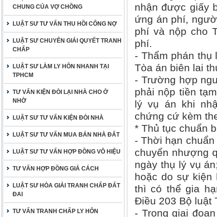
nhận được giấy b
CHUNG CỦA VỢ CHỒNG
ứng án phí, người
LUẬT SƯ TƯ VẤN THU HỒI CÔNG NỢ
phí và nộp cho T
LUẬT SƯ CHUYÊN GIẢI QUYẾT TRANH
phí.
CHẤP
- Thẩm phán thụ l
Tòa án biên lai th
LUẬT SƯ LÀM LY HÔN NHANH TẠI
TPHCM
- Trường hợp ngư
phải nộp tiền tạ
TƯ VẤN KIỆN ĐÒI LẠI NHÀ CHO Ở
NHỜ
lý vụ án khi nhậ
chứng cứ kèm th
LUẬT SƯ TƯ VẤN KIỆN ĐÒI NHÀ
* Thủ tục chuẩn b
LUẬT SƯ TƯ VẤN MUA BÁN NHÀ ĐẤT
- Thời hạn chuẩn 
chuyển nhượng qu
LUẬT SƯ TƯ VẤN HỢP ĐỒNG VÔ HIỆU
ngày thụ lý vụ án
TƯ VẤN HỢP ĐỒNG GIẢ CÁCH
hoặc do sự kiện 
LUẬT SƯ HÒA GIẢI TRANH CHẤP ĐẤT
thì có thể gia h
ĐAI
Điều 203 Bộ luật 
- Trong giai đoạn
TƯ VẤN TRANH CHẤP LY HÔN