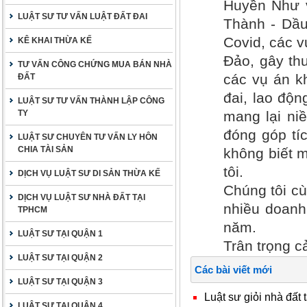
Huyền Như v
LUẬT SƯ TƯ VẤN LUẬT ĐẤT ĐAI
Thành - Dầu
Covid, các 
KÊ KHAI THỪA KẾ
Đảo, gây thư
TƯ VẤN CÔNG CHỨNG MUA BÁN NHÀ
các vụ án kh
ĐẤT
đai, lao độ
LUẬT SƯ TƯ VẤN THÀNH LẬP CÔNG
TY
mang lại ni
đóng góp tí
LUẬT SƯ CHUYÊN TƯ VẤN LY HÔN
CHIA TÀI SẢN
không biết m
tôi.
DỊCH VỤ LUẬT SƯ DI SẢN THỪA KẾ
Chúng tôi cù
DỊCH VỤ LUẬT SƯ NHÀ ĐẤT TẠI
nhiều doanh
TPHCM
năm.
LUẬT SƯ TẠI QUẬN 1
Trân trọng c
LUẬT SƯ TẠI QUẬN 2
Các bài viết mới
LUẬT SƯ TẠI QUẬN 3
Luật sư giỏi nhà đất 
LUẬT SƯ TẠI QUẬN 4