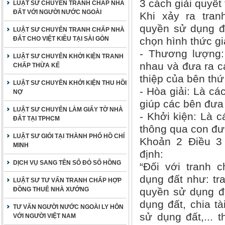
3 cách giải quyết
LUẬT SƯ CHUYÊN TRANH CHẤP NHÀ
ĐẤT VỚI NGƯỜI NƯỚC NGOÀI
Khi xảy ra tra
quyền sử dụng đấ
LUẬT SƯ CHUYÊN TRANH CHẤP NHÀ
ĐẤT CHO VIỆT KIỀU TẠI SÀI GÒN
chọn hình thức gi
- Thương lượng:
LUẬT SƯ CHUYÊN KHỞI KIỆN TRANH
nhau và đưa ra c
CHẤP THỪA KẾ
thiệp của bên thứ
LUẬT SƯ CHUYÊN KHỞI KIỆN THU HỒI
- Hòa giải: Là cá
NỢ
giúp các bên đưa 
LUẬT SƯ CHUYÊN LÀM GIẤY TỜ NHÀ
- Khởi kiện: Là c
ĐẤT TẠI TPHCM
thông qua con đư
LUẬT SƯ GIỎI TẠI THÀNH PHỐ HỒ CHÍ
Khoản 2 Điều 3
MINH
định:
DỊCH VỤ SANG TÊN SỔ ĐỎ SỔ HỒNG
“Đối với tranh 
dụng đất như: tr
LUẬT SƯ TƯ VẤN TRANH CHẤP HỢP
ĐỒNG THUÊ NHÀ XƯỞNG
quyền sử dụng đấ
dụng đất, chia t
TƯ VẤN NGƯỜI NƯỚC NGOÀI LY HÔN
sử dụng đất,... t
VỚI NGƯỜI VIỆT NAM