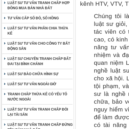
kênh HTV, VTV, 
LUẬT SƯ TƯ VẤN TRANH CHẤP HỢP
ĐỒNG MUA BÁN NHÀ ĐẤT
Chúng tôi l
TƯ VẤN CẤP SỔ ĐỎ, SỔ HỒNG
luật sư giỏi
LUẬT SƯ TƯ VẤN PHÂN CHIA THỪA
tác viên có
KẾ
cao, có kinh
LUẬT SƯ TƯ VẤN CHO CÔNG TY BẤT
năng tư vấn
ĐỘNG SẢN
nhiệm và đạ
LUẬT SƯ CHUYÊN TRANH CHẤP ĐẤT
quan niệm L
ĐAI TẠI BÌNH CHÁNH
nghề luật s
LUẬT SƯ BÀO CHỮA HÌNH SỰ
cho xã hội.
LUẬT SƯ TƯ VẤN NGOÀI GIỜ
tội phạm, v
sư là nghề 
TRANH CHẤP THỪA KẾ CÓ YẾU TỐ
NƯỚC NGOÀI
chữa, bảo vệ
nguy hiểm vì
LUẬT SƯ TƯ VẤN TRANH CHẤP ĐÒI
LẠI TÀI SẢN
để làm được 
có tài năng
LUẬT SƯ TƯ VẤN TRANH CHẤP ĐỨNG