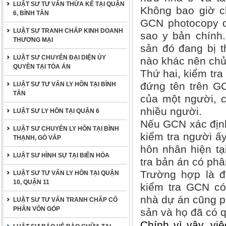
LUẬT SƯ TƯ VẤN THỪA KẾ TẠI QUẬN
Không bao giờ ch
6, BÌNH TÂN
GCN photocopy d
LUẬT SƯ TRANH CHẤP KINH DOANH
sao y bản chính.
THƯƠNG MẠI
sản đó đang bị 
LUẬT SƯ CHUYÊN ĐẠI DIỆN ỦY
nào khác nên chủ
QUYỀN TẠI TÒA ÁN
Thứ hai, kiểm tra
đứng tên trên GC
LUẬT SƯ TƯ VẤN LY HÔN TẠI BÌNH
TÂN
của một người, 
nhiều người.
LUẬT SƯ LY HÔN TẠI QUẬN 6
Nếu GCN xác định
LUẬT SƯ CHUYÊN LY HÔN TẠI BÌNH
kiểm tra người ấy
THẠNH, GÒ VẤP
hôn nhân hiện tạ
LUẬT SƯ HÌNH SỰ TẠI BIÊN HÒA
tra bản án có phâ
Trường hợp là đ
LUẬT SƯ TƯ VẤN LY HÔN TẠI QUẬN
10, QUẬN 11
kiểm tra GCN có
nhà dự án cũng ph
LUẬT SƯ TƯ VẤN TRANH CHẤP CỐ
PHẦN VỐN GÓP
sản và họ đã có 
Chính vì vậy, vi