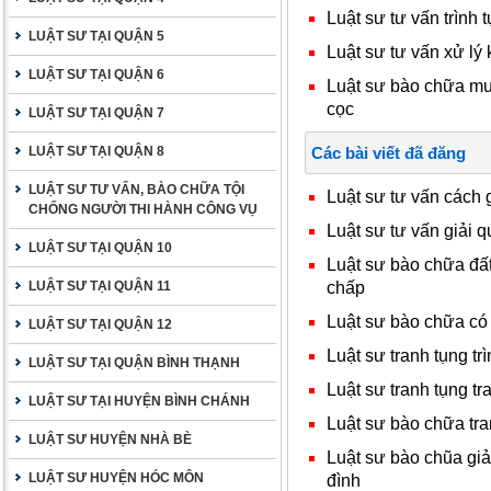
Luật sư tư vấn trình t
LUẬT SƯ TẠI QUẬN 5
Luật sư tư vấn xử lý 
LUẬT SƯ TẠI QUẬN 6
Luật sư bào chữa mua
cọc
LUẬT SƯ TẠI QUẬN 7
LUẬT SƯ TẠI QUẬN 8
Các bài viết đã đăng
LUẬT SƯ TƯ VẤN, BÀO CHỮA TỘI
Luật sư tư vấn cách 
CHỐNG NGƯỜI THI HÀNH CÔNG VỤ
Luật sư tư vấn giải q
LUẬT SƯ TẠI QUẬN 10
Luật sư bào chữa đất
chấp
LUẬT SƯ TẠI QUẬN 11
Luật sư bào chữa có
LUẬT SƯ TẠI QUẬN 12
Luật sư tranh tụng trì
LUẬT SƯ TẠI QUẬN BÌNH THẠNH
Luật sư tranh tụng t
LUẬT SƯ TẠI HUYỆN BÌNH CHÁNH
Luật sư bào chữa tr
LUẬT SƯ HUYỆN NHÀ BÈ
Luật sư bào chũa giả
LUẬT SƯ HUYỆN HÓC MÔN
đình