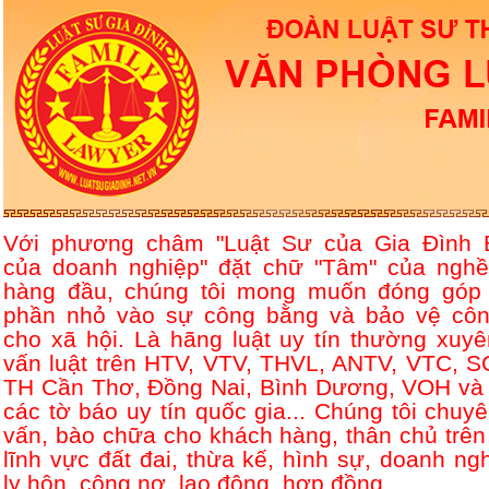
Với phương châm "Luật Sư của Gia Đình 
của doanh nghiệp" đặt chữ "Tâm" của nghề
hàng đầu, chúng tôi mong muốn đóng góp
phần nhỏ vào sự công bằng và bảo vệ côn
cho xã hội. Là hãng luật uy tín thường xuyê
vấn luật trên HTV, VTV, THVL, ANTV, VTC, S
TH Cần Thơ, Đồng Nai, Bình Dương, VOH và 
các tờ báo uy tín quốc gia... Chúng tôi chuyê
vấn, bào chữa cho khách hàng, thân chủ trên
lĩnh vực đất đai, thừa kế, hình sự, doanh ngh
ly hôn, công nợ, lao động, hợp đồng....