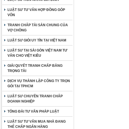
LUẬT SƯ TƯ VẤN HỢP ĐỒNG GÓP
VỐN
TRANH CHẤP TÀI SẢN CHUNG CỦA
VỢ CHỒNG
LUẬT SƯ GIỎI UY TÍN TẠI VIỆT NAM
LUẬT SƯ TẠI SÀI GÒN VIỆT NAM TƯ
VẤN CHO VIỆT KIỀU
GIẢI QUYẾT TRANH CHẤP BẰNG
TRỌNG TÀI
DỊCH VỤ THÀNH LẬP CÔNG TY TRỌN
GÓI TẠI TPHCM
LUẬT SƯ CHUYÊN TRANH CHẤP
DOANH NGHIỆP
TỔNG ĐÀI TƯ VẤN PHÁP LUẬT
LUẬT SƯ TƯ VẤN MUA NHÀ ĐANG
THẾ CHẤP NGÂN HÀNG