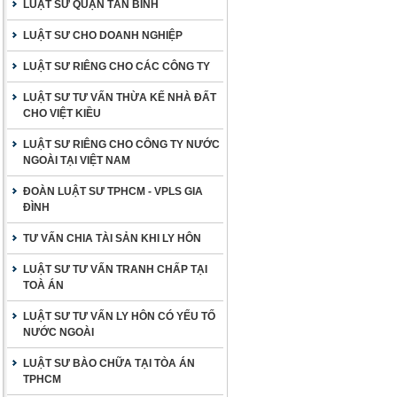
LUẬT SƯ QUẬN TÂN BÌNH
LUẬT SƯ CHO DOANH NGHIỆP
LUẬT SƯ RIÊNG CHO CÁC CÔNG TY
LUẬT SƯ TƯ VẤN THỪA KẾ NHÀ ĐẤT
CHO VIỆT KIỀU
LUẬT SƯ RIÊNG CHO CÔNG TY NƯỚC
NGOÀI TẠI VIỆT NAM
ĐOÀN LUẬT SƯ TPHCM - VPLS GIA
ĐÌNH
TƯ VẤN CHIA TÀI SẢN KHI LY HÔN
LUẬT SƯ TƯ VẤN TRANH CHẤP TẠI
TOÀ ÁN
LUẬT SƯ TƯ VẤN LY HÔN CÓ YẾU TỐ
NƯỚC NGOÀI
LUẬT SƯ BÀO CHỮA TẠI TÒA ÁN
TPHCM