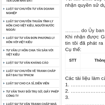
TÊN DÙM NHÀ ĐẤT
nhận quyền sử
LUẬT SƯ CHUYÊN TƯ VẤN DOANH
NGHIỆP
LUẬT SƯ CHUYÊN THUẬN TÌNH LY
HÔN CHO VIỆT KIỀU, NGƯỜI NƯỚC
……… do Ủy ban nh
NGOÀI
Khi nhận được Gi
LUẬT SƯ TƯ VẤN ĐƠN PHƯƠNG LY
tin tôi đã phát r
HÔN VỚI VIỆT KIỀU
Cụ thể:
TƯ VẤN LY HÔN CHIA TÀI SẢN VỚI
VIỆT KIỀU
STT
Thông
LUẬT SƯ TƯ VẤN KHÁNG CÁO
LUẬT SƯ CHUYÊN VỀ TRANH CHẤP
ĐẤT ĐAI TẠI TPHCM
Các tài liệu làm 
LUẬT SƯ CHO CA SĨ, DIỄN VIÊN
1. ……………
2. ……………
TƯ VẤN THAY ĐỔI TRỤ SỞ, GIẤY PHÉP
CÔNG TY
3.
……………………
LUẬT SƯ TƯ VẤN TRANH CHẤP NHÀ