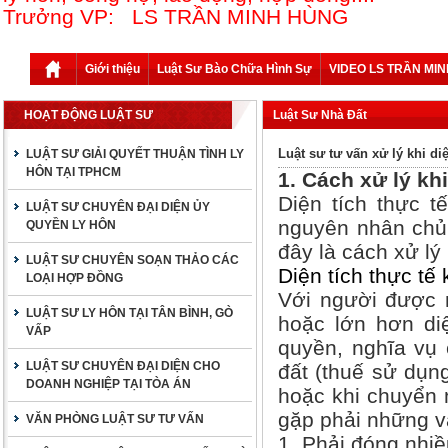
Trưởng VP: LS TRẦN MINH HÙNG
Giới thiệu
Luật Sư Bào Chữa Hình Sự
VIDEO LS TRẦN MI
HOẠT ĐỘNG LUẬT SƯ
Luật Sư Nhà Đất
Luật sư tư vấn xử lý khi di
LUẬT SƯ GIẢI QUYẾT THUẬN TÌNH LY
HÔN TẠI TPHCM
1. Cách xử lý kh
Diện tích thực 
LUẬT SƯ CHUYÊN ĐẠI DIỆN ỦY
nguyên nhân chủ 
QUYỀN LY HÔN
đây là cách xử lý 
LUẬT SƯ CHUYÊN SOẠN THẢO CÁC
Diện tích thực tế
LOẠI HỢP ĐỒNG
Với người được m
LUẬT SƯ LY HÔN TẠI TÂN BÌNH, GÒ
hoặc lớn hơn di
VẤP
quyền, nghĩa vụ 
LUẬT SƯ CHUYÊN ĐẠI DIỆN CHO
đất (thuế sử dụn
DOANH NGHIỆP TẠI TÒA ÁN
hoặc khi chuyển 
gặp phải những v
VĂN PHÒNG LUẬT SƯ TƯ VẤN
1. Phải đóng nhiề