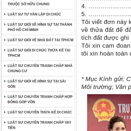
THUỘC SỞ HỮU CHUNG
4. ……………
5. ……………
LUẬT SƯ TƯ VẤN LẬP DI CHÚC
Tôi viết đơn này 
LUẬT SƯ GIỎI VỀ HÌNH SỰ TẠI THÀNH
về thửa đất để đ
PHỐ HỒ CHÍ MINH
tích đất được ghi
LUẬT SƯ GIỎI VỀ NHÀ ĐẤT TẠI TPHCM
Tôi xin cam đoan 
LUẬT SƯ GIỎI DI CHÚC THỪA KẾ TẠI
tôi xin hoàn toàn
TPHCM
LUẬT SƯ CHUYÊN TRANH CHẤP NHÀ
CHUNG CƯ
* Mục Kính gửi: 
LUẬT SƯ GIỎI VỀ HÌNH SỰ TẠI SÀI
Môi trường; Văn p
GÒN
LUẬT SƯ CHUYÊN TRANH CHẤP HỢP
ĐỒNG GÓP VỐN
LUẬT SƯ CHUYÊN THỪA KẾ DI CHÚC
LUẬT SƯ CHUYÊN TRANH CHẤP VAY
TIỀN