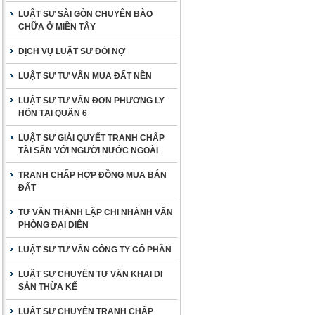
LUẬT SƯ SÀI GÒN CHUYÊN BÀO
CHỮA Ở MIỀN TÂY
DỊCH VỤ LUẬT SƯ ĐÒI NỢ
LUẬT SƯ TƯ VẤN MUA ĐẤT NỀN
LUẬT SƯ TƯ VẤN ĐƠN PHƯƠNG LY
HÔN TẠI QUẬN 6
LUẬT SƯ GIẢI QUYẾT TRANH CHẤP
TÀI SẢN VỚI NGƯỜI NƯỚC NGOÀI
TRANH CHẤP HỢP ĐỒNG MUA BÁN
ĐẤT
TƯ VẤN THÀNH LẬP CHI NHÁNH VĂN
PHÒNG ĐẠI DIỆN
LUẬT SƯ TƯ VẤN CÔNG TY CỔ PHẦN
LUẬT SƯ CHUYÊN TƯ VẤN KHAI DI
SẢN THỪA KẾ
LUẬT SƯ CHUYÊN TRANH CHẤP