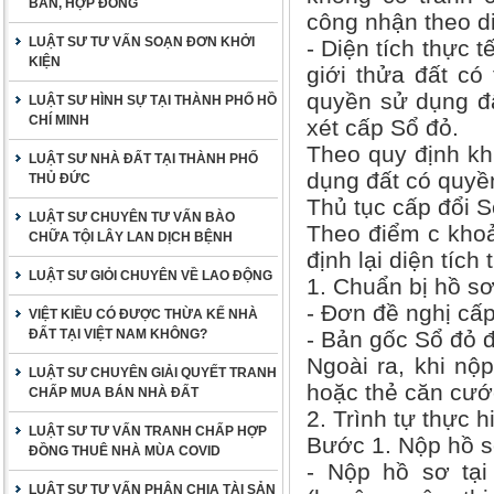
BẢN, HỢP ĐỒNG
công nhận theo di
LUẬT SƯ TƯ VẤN SOẠN ĐƠN KHỞI
- Diện tích thực 
KIỆN
giới thửa đất có 
quyền sử dụng đấ
LUẬT SƯ HÌNH SỰ TẠI THÀNH PHỐ HỒ
CHÍ MINH
xét cấp Sổ đỏ.
Theo quy định khi
LUẬT SƯ NHÀ ĐẤT TẠI THÀNH PHỐ
dụng đất có quyền
THỦ ĐỨC
Thủ tục cấp đổi S
LUẬT SƯ CHUYÊN TƯ VẤN BÀO
Theo điểm c khoả
CHỮA TỘI LÂY LAN DỊCH BỆNH
định lại diện tích
LUẬT SƯ GIỎI CHUYÊN VỀ LAO ĐỘNG
1. Chuẩn bị hồ s
- Đơn đề nghị cấ
VIỆT KIỀU CÓ ĐƯỢC THỪA KẾ NHÀ
ĐẤT TẠI VIỆT NAM KHÔNG?
- Bản gốc Sổ đỏ 
Ngoài ra, khi nộ
LUẬT SƯ CHUYÊN GIẢI QUYẾT TRANH
hoặc thẻ căn cướ
CHẤP MUA BÁN NHÀ ĐẤT
2. Trình tự thực h
LUẬT SƯ TƯ VẤN TRANH CHẤP HỢP
Bước 1. Nộp hồ 
ĐỒNG THUÊ NHÀ MÙA COVID
- Nộp hồ sơ tạ
LUẬT SƯ TƯ VẤN PHÂN CHIA TÀI SẢN