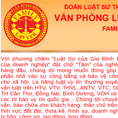
Với phương châm "Luật Sư của Gia Đình 
của doanh nghiệp" đặt chữ "Tâm" của nghề
hàng đầu, chúng tôi mong muốn đóng góp
phần nhỏ vào sự công bằng và bảo vệ côn
cho xã hội. Là hãng luật uy tín thường xuyê
vấn luật trên HTV, VTV, THVL, ANTV, VTC, S
TH Cần Thơ, Đồng Nai, Bình Dương, VOH và 
các tờ báo uy tín quốc gia... Chúng tôi chuyê
vấn, bào chữa cho khách hàng, thân chủ trên
lĩnh vực đất đai, thừa kế, hình sự, doanh ngh
ly hôn, công nợ, lao động, hợp đồng....