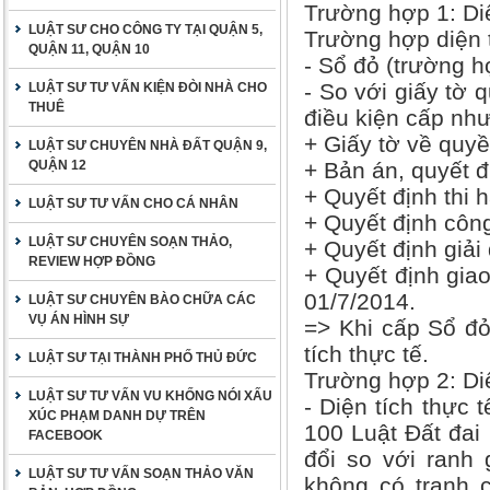
Trường hợp 1: Diệ
LUẬT SƯ CHO CÔNG TY TẠI QUẬN 5,
Trường hợp diện t
QUẬN 11, QUẬN 10
- Sổ đỏ (trường 
- So với giấy tờ 
LUẬT SƯ TƯ VẤN KIỆN ĐÒI NHÀ CHO
THUÊ
điều kiện cấp nh
+ Giấy tờ về quyề
LUẬT SƯ CHUYÊN NHÀ ĐẤT QUẬN 9,
QUẬN 12
+ Bản án, quyết đ
+ Quyết định thi 
LUẬT SƯ TƯ VẤN CHO CÁ NHÂN
+ Quyết định công
LUẬT SƯ CHUYÊN SOẠN THẢO,
+ Quyết định giải 
REVIEW HỢP ĐỒNG
+ Quyết định gia
01/7/2014.
LUẬT SƯ CHUYÊN BÀO CHỮA CÁC
VỤ ÁN HÌNH SỰ
=> Khi cấp Sổ đỏ
tích thực tế.
LUẬT SƯ TẠI THÀNH PHỐ THỦ ĐỨC
Trường hợp 2: Diệ
LUẬT SƯ TƯ VẤN VU KHỐNG NÓI XẤU
- Diện tích thực 
XÚC PHẠM DANH DỰ TRÊN
100 Luật Đất đai
FACEBOOK
đổi so với ranh 
LUẬT SƯ TƯ VẤN SOẠN THẢO VĂN
không có tranh 