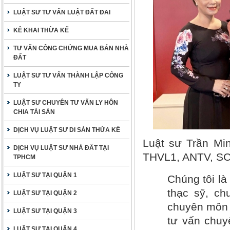
LUẬT SƯ TƯ VẤN LUẬT ĐẤT ĐAI
KÊ KHAI THỪA KẾ
TƯ VẤN CÔNG CHỨNG MUA BÁN NHÀ
ĐẤT
LUẬT SƯ TƯ VẤN THÀNH LẬP CÔNG
TY
LUẬT SƯ CHUYÊN TƯ VẤN LY HÔN
CHIA TÀI SẢN
DỊCH VỤ LUẬT SƯ DI SẢN THỪA KẾ
Luật sư Trần Mi
DỊCH VỤ LUẬT SƯ NHÀ ĐẤT TẠI
THVL1, ANTV, SC
TPHCM
LUẬT SƯ TẠI QUẬN 1
Chúng tôi là 
thạc sỹ, ch
LUẬT SƯ TẠI QUẬN 2
chuyên môn c
LUẬT SƯ TẠI QUẬN 3
tư vấn chuy
LUẬT SƯ TẠI QUẬN 4