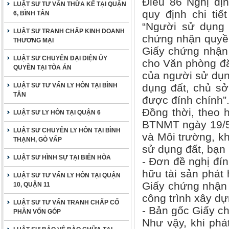
Điều 86 Nghị đị
LUẬT SƯ TƯ VẤN THỪA KẾ TẠI QUẬN
quy định chi ti
6, BÌNH TÂN
“Người sử dụng 
LUẬT SƯ TRANH CHẤP KINH DOANH
chứng nhận quyề
THƯƠNG MẠI
Giấy chứng nhận 
LUẬT SƯ CHUYÊN ĐẠI DIỆN ỦY
cho Văn phòng đăn
QUYỀN TẠI TÒA ÁN
của người sử dụng
LUẬT SƯ TƯ VẤN LY HÔN TẠI BÌNH
dụng đất, chủ sở
TÂN
được đính chính”
Đồng thời, theo 
LUẬT SƯ LY HÔN TẠI QUẬN 6
BTNMT ngày 19/5/
LUẬT SƯ CHUYÊN LY HÔN TẠI BÌNH
và Môi trường, k
THẠNH, GÒ VẤP
sử dụng đất, bạn
LUẬT SƯ HÌNH SỰ TẠI BIÊN HÒA
- Đơn đề nghị đí
hữu tài sản phát
LUẬT SƯ TƯ VẤN LY HÔN TẠI QUẬN
Giấy chứng nhận
10, QUẬN 11
công trình xây dự
LUẬT SƯ TƯ VẤN TRANH CHẤP CỐ
- Bản gốc Giấy c
PHẦN VỐN GÓP
Như vậy, khi phát