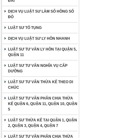
ĐAI
DỊCH VỤ LUẬT SƯ LÀM SỔ HỒNG SỔ
ĐỎ
LUẬT SƯ TỐ TỤNG
DỊCH VỤ LUẬT SƯ LY HÔN NHANH
LUẬT SƯ TƯ VẤN LY HÔN TẠI QUẬN 5,
QUẬN 11
LUẬT SƯ TƯ VẤN NGHĨA VỤ CẤP
DƯỠNG
LUẬT SƯ TƯ VẤN THỪA KẾ THEO DI
CHÚC
LUẬT SƯ TƯ VẤN PHÂN CHIA THỪA
KẾ QUẬN 6, QUẬN 11, QUẬN 10, QUẬN
5
LUẬT SƯ THỪA KẾ TẠI QUẬN 1, QUẬN
2, QUẬN 3, QUẬN 4, QUẬN 7
LUẬT SƯ TƯ VẤN PHÂN CHIA THỪA