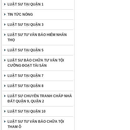
LUẬT SƯ TẠI QUẬN 1
TIN TỨC NÓNG
LUẬT SƯ TẠI QUẬN 3
LUẬT SƯ TƯ VẤN BẢO HIỂM NHÂN
THỌ
LUẬT SƯ TẠI QUẬN 5
LUẬT SƯ BÀO CHỮA TƯ VẤN TỘI
CƯỠNG ĐOẠT TÀI SẢN
LUẬT SƯ TẠI QUẬN 7
LUẬT SƯ TẠI QUẬN 8
LUẬT SƯ CHUYÊN TRANH CHẤP NHÀ
ĐẤT QUẬN 9, QUẬN 2
LUẬT SƯ TẠI QUẬN 10
LUẬT SƯ TƯ VẤN BÀO CHỮA TỘI
THAM Ô