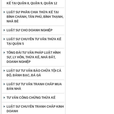
KẾ TẠI QUẬN 8, QUẬN 9, QUẬN 12
LUẬT SƯ PHÂN CHIA THỪA KẾ TẠI
BÌNH CHÁNH, TÂN PHÚ, BÌNH THẠNH,
NHÀ BÈ
LUẬT SƯ CHO DOANH NGHIỆP
LUẬT SƯ CHUYÊN TƯ VẤN THỪA KẾ
TẠI QUẬN 5
TỔNG ĐÀI TƯ VẤN PHÁP LUẬT HÌNH
SỰ, LY HÔN, THỪA KẾ, NHÀ ĐẤT,
DOANH NGHIỆP
LUẬT SƯ TƯ VẤN BÀO CHỮA TỘI CÁ
ĐỘ, ĐÁNH BẠC, ĐÁ GÀ
LUẬT SƯ TƯ VẤN TRANH CHẤP MUA
BÁN NHÀ
TƯ VẤN CÔNG CHỨNG THỪA KẾ
LUẬT SƯ CHUYÊN TRANH CHẤP KINH
DOANH