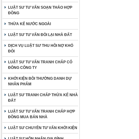
LUẬT SƯ TƯ VẤN SOẠN THẢO HỢP
ĐỒNG
THỪA KẾ NƯỚC NGOÀI
LUẬT SƯ TƯ VẤN ĐÒI LẠI NHÀ ĐẤT
DỊCH VỤ LUẬT SƯ THU HỒI NỢ KHÓ
ĐÒI
LUẬT SƯ TƯ VẤN TRANH CHẤP CỔ
ĐÔNG CÔNG TY
KHỞI KIỆN BỒI THƯỜNG DANH DỰ
NHÂN PHẨM
LUẬT SƯ TRANH CHẤP THỪA KẾ NHÀ
ĐẤT
LUẬT SƯ TƯ VẤN TRANH CHẤP HỢP
ĐỒNG MUA BÁN NHÀ
LUẬT SƯ CHUYÊN TƯ VẤN KHỞI KIỆN
LUẬT SƯ HÔN NHÂN GIA ĐÌNH