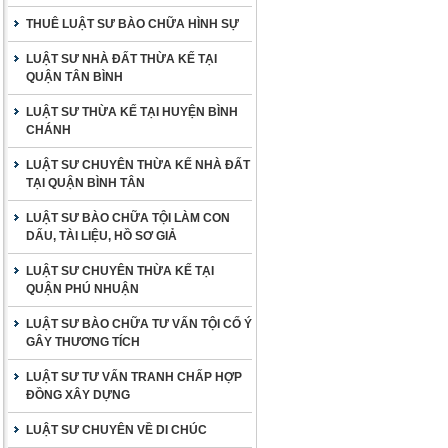
THUÊ LUẬT SƯ BÀO CHỮA HÌNH SỰ
LUẬT SƯ NHÀ ĐẤT THỪA KẾ TẠI
QUẬN TÂN BÌNH
LUẬT SƯ THỪA KẾ TẠI HUYỆN BÌNH
CHÁNH
LUẬT SƯ CHUYÊN THỪA KẾ NHÀ ĐẤT
TẠI QUẬN BÌNH TÂN
LUẬT SƯ BÀO CHỮA TỘI LÀM CON
DẤU, TÀI LIỆU, HỒ SƠ GIẢ
LUẬT SƯ CHUYÊN THỪA KẾ TẠI
QUẬN PHÚ NHUẬN
LUẬT SƯ BÀO CHỮA TƯ VẤN TỘI CỐ Ý
GÂY THƯƠNG TÍCH
LUẬT SƯ TƯ VẤN TRANH CHẤP HỢP
ĐỒNG XÂY DỰNG
LUẬT SƯ CHUYÊN VỀ DI CHÚC