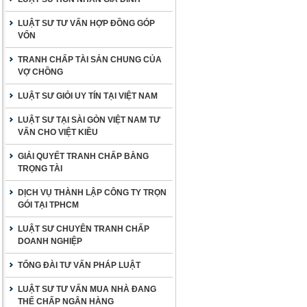
LUẬT SƯ TƯ VẤN HỢP ĐỒNG GÓP
VỐN
TRANH CHẤP TÀI SẢN CHUNG CỦA
VỢ CHỒNG
LUẬT SƯ GIỎI UY TÍN TẠI VIỆT NAM
LUẬT SƯ TẠI SÀI GÒN VIỆT NAM TƯ
VẤN CHO VIỆT KIỀU
GIẢI QUYẾT TRANH CHẤP BẰNG
TRỌNG TÀI
DỊCH VỤ THÀNH LẬP CÔNG TY TRỌN
GÓI TẠI TPHCM
LUẬT SƯ CHUYÊN TRANH CHẤP
DOANH NGHIỆP
TỔNG ĐÀI TƯ VẤN PHÁP LUẬT
LUẬT SƯ TƯ VẤN MUA NHÀ ĐANG
THẾ CHẤP NGÂN HÀNG