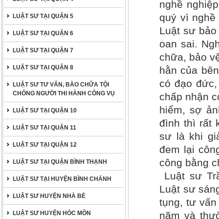
nghề nghiệp
quý vì nghề 
LUẬT SƯ TẠI QUẬN 5
Luật sư bảo
LUẬT SƯ TẠI QUẬN 6
oan sai. Ng
LUẬT SƯ TẠI QUẬN 7
chữa, bảo vệ
LUẬT SƯ TẠI QUẬN 8
hằn của bên 
có đạo đức,
LUẬT SƯ TƯ VẤN, BÀO CHỮA TỘI
CHỐNG NGƯỜI THI HÀNH CÔNG VỤ
chấp nhận c
hiểm, sợ ản
LUẬT SƯ TẠI QUẬN 10
đình thì rất
LUẬT SƯ TẠI QUẬN 11
sư là khi g
LUẬT SƯ TẠI QUẬN 12
đem lại côn
công bằng c
LUẬT SƯ TẠI QUẬN BÌNH THẠNH
Luật sư Tr
LUẬT SƯ TẠI HUYỆN BÌNH CHÁNH
Luật sư sáng
LUẬT SƯ HUYỆN NHÀ BÈ
tụng, tư vấn
LUẬT SƯ HUYỆN HÓC MÔN
năm và thườ