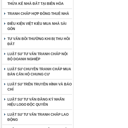
THỪA KẾ NHÀ ĐẤT TẠI BIÊN HÒA
TRANH CHẤP HỢP ĐỒNG THUÊ NHÀ
ĐIỀU KIỆN VIỆT KIỀU MUA NHÀ SÀI
GÒN
TƯ VẤN BỒI THƯỜNG KHI BỊ THU HỒI
ĐẤT
LUẬT SƯ TƯ VẤN TRANH CHẤP NỘI
BỘ DOANH NGHIỆP
LUẬT SƯ CHUYÊN TRANH CHẤP MUA
BÁN CĂN HỘ CHUNG CƯ
LUẬT SƯ TRÊN TRUYỀN HÌNH VÀ BÁO
CHÍ
LUẬT SƯ TƯ VẤN ĐĂNG KÝ NHÃN
HIỆU LOGO ĐỘC QUYỀN
LUẬT SƯ TƯ VẤN TRANH CHẤP LAO
ĐỘNG