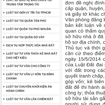
LUẬT SƯ BẢO VỆ BÀO CHỮA TẠI
đơn đề nghị đính
TRUNG TÂM TRỌNG TÀI
cấp quận, huyện,
LUẬT SƯ GIỎI UY TÍN TẠI TPHCM
và giấy tờ khác c
Văn phòng đăng k
LUẬT SƯ TẠI QUẬN TÂN PHÚ
bản kết luận về 
LUẬT SƯ QUẬN TẠI PHÚ NHUẬN
quan có thẩm qu
sở hữu nhà ở đã c
LUẬT SƯ TẠI QUẬN GÒ VẤP
hồ sơ địa chính, c
DỊCH VỤ HỢP THỨC HÓA NHÀ ĐẤT
Thủ tục và thời 
căn cứ theo điể
LUẬT SƯ TƯ VẤN THỪA KẾ NHÀ ĐẤT
CHO VIỆT KIỀU
ngày 15/5/2014 c
của Luật Đất đai
LUẬT SƯ TƯ VẤN CHO CÔNG TY
với đất trong cá
LUẬT SƯ TƯ VẤN LY HÔN TẠI BÌNH
quyết tranh chấp,
CHÁNH
góp vốn; kê biên
đất để thi hành á
LUẬT SƯ CHUYÊN KHỞI KIỆN ÁN
HÀNH CHÍNH
công ty; thỏa th
sở hữu tài sản gắ
LUẬT SƯ TƯ VẤN LẤN CHIẾM ĐẤT
người sử dụng đ