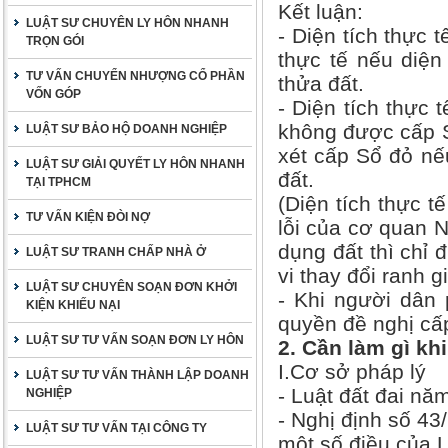
Kết luận:
LUẬT SƯ CHUYÊN LY HÔN NHANH
- Diện tích thực 
TRỌN GÓI
thực tế nếu diện
TƯ VẤN CHUYỂN NHƯỢNG CỔ PHẦN
thửa đất.
VỐN GÓP
- Diện tích thực 
không được cấp Sổ
LUẬT SƯ BẢO HỘ DOANH NGHIỆP
xét cấp Sổ đỏ nế
LUẬT SƯ GIẢI QUYẾT LY HÔN NHANH
đất.
TẠI TPHCM
(Diện tích thực 
TƯ VẤN KIỆN ĐÒI NỢ
lỗi của cơ quan 
dụng đất thì chỉ
LUẬT SƯ TRANH CHẤP NHÀ Ở
vi thay đổi ranh g
LUẬT SƯ CHUYÊN SOẠN ĐƠN KHỞI
- Khi người dân 
KIỆN KHIẾU NẠI
quyền đề nghị cấp
LUẬT SƯ TƯ VẤN SOẠN ĐƠN LY HÔN
2. Cần làm gì khi
I.Cơ sở pháp lý
LUẬT SƯ TƯ VẤN THÀNH LẬP DOANH
- Luật đất đai nă
NGHIỆP
- Nghị định số 43
LUẬT SƯ TƯ VẤN TẠI CÔNG TY
một số điều của L