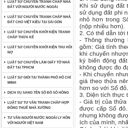
LUẬT SƯ CHUYÊN TRANH CHẤP NHÀ
Khi sử dụng đất 
ĐẤT VỚI NGƯỜI NƯỚC NGOÀI
sử dụng đất phi n
LUẬT SƯ CHUYÊN TRANH CHẤP NHÀ
nhỏ hơn trong Sổ
ĐẤT CHO VIỆT KIỀU TẠI SÀI GÒN
(nộp nhiều hơn).
2. Có thể dẫn tới
LUẬT SƯ CHUYÊN KHỞI KIỆN TRANH
CHẤP THỪA KẾ
- Thông thường 
gồm: Giá tính the
LUẬT SƯ CHUYÊN KHỞI KIỆN THU HỒI
NỢ
khi chuyển nhượn
ký biến động đấ
LUẬT SƯ CHUYÊN LÀM GIẤY TỜ NHÀ
không được đo đạ
ĐẤT TẠI TPHCM
- Khi chuyển như
LUẬT SƯ GIỎI TẠI THÀNH PHỐ HỒ CHÍ
giá theo thửa nê
MINH
hơn so với Sổ đỏ
DỊCH VỤ SANG TÊN SỔ ĐỎ SỔ HỒNG
3. Diện tích thự
- Giá trị của thử
LUẬT SƯ TƯ VẤN TRANH CHẤP HỢP
được cấp Sổ đỏ. 
ĐỒNG THUÊ NHÀ XƯỞNG
nhưng không được
TƯ VẤN NGƯỜI NƯỚC NGOÀI LY HÔN
ích của mình, nhấ
VỚI NGƯỜI VIỆT NAM