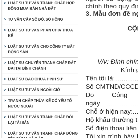
LUẬT SƯ TƯ VẤN TRANH CHẤP HỢP
chính theo quy đị
ĐỒNG MUA BÁN NHÀ ĐẤT
3. Mẫu đơn đề ng
TƯ VẤN CẤP SỔ ĐỎ, SỔ HỒNG
CỘ
LUẬT SƯ TƯ VẤN PHÂN CHIA THỪA
KẾ
LUẬT SƯ TƯ VẤN CHO CÔNG TY BẤT
ĐỘNG SẢN
V/v: Đính chí
LUẬT SƯ CHUYÊN TRANH CHẤP ĐẤT
ĐAI TẠI BÌNH CHÁNH
Kín
Tên tôi là:……………
LUẬT SƯ BÀO CHỮA HÌNH SỰ
Số CMTND/CCCD:…..
LUẬT SƯ TƯ VẤN NGOÀI GIỜ
Do Công an Tín
TRANH CHẤP THỪA KẾ CÓ YẾU TỐ
ngày.....................
NƯỚC NGOÀI
Chỗ ở hiện nay:..........
LUẬT SƯ TƯ VẤN TRANH CHẤP ĐÒI
Hộ khẩu thư
LẠI TÀI SẢN
Số điện thoại liên hệ:..
LUẬT SƯ TƯ VẤN TRANH CHẤP ĐỨNG
Tôi xin trình bày