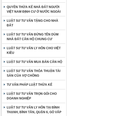
QUYỀN THỪA KẾ NHÀ ĐẤT NGƯỜI
VIỆT NAM ĐỊNH CƯ Ở NƯỚC NGOÀI
LUẬT SƯ TƯ VẤN TẶNG CHO NHÀ
ĐẤT
LUẬT SƯ TƯ VẤN ĐỨNG TÊN DÙM
NHÀ ĐẤT CĂN HỘ CHUNG CƯ
LUẬT SƯ TƯ VẤN LY HÔN CHO VIỆT
KIỀU
LUẬT SƯ TƯ VẤN MUA BÁN CĂN HỘ
LUẬT SƯ TƯ VẤN THỎA THUẬN TÀI
SẢN CỦA VỢ CHỒNG
TƯ VẤN PHÁP LUẬT THỪA KẾ
LUẬT SƯ TƯ VẤN TRỌN GÓI CHO
DOANH NGHIỆP
LUẬT SƯ TƯ VẤN LY HÔN TẠI BÌNH
THẠNH, BÌNH TÂN, QUẬN 6, GÒ VẤP