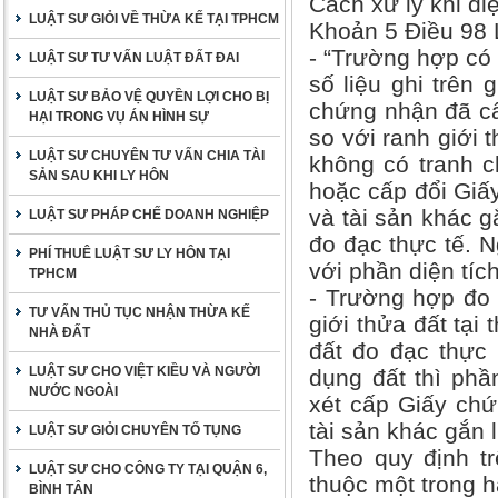
Cách xử lý khi di
LUẬT SƯ GIỎI VỀ THỪA KẾ TẠI TPHCM
Khoản 5 Điều 98 L
- “Trường hợp có 
LUẬT SƯ TƯ VẤN LUẬT ĐẤT ĐAI
số liệu ghi trên
LUẬT SƯ BẢO VỆ QUYỀN LỢI CHO BỊ
chứng nhận đã cấ
HẠI TRONG VỤ ÁN HÌNH SỰ
so với ranh giới 
LUẬT SƯ CHUYÊN TƯ VẤN CHIA TÀI
không có tranh c
SẢN SAU KHI LY HÔN
hoặc cấp đổi Giấ
và tài sản khác g
LUẬT SƯ PHÁP CHẾ DOANH NGHIỆP
đo đạc thực tế. 
PHÍ THUÊ LUẬT SƯ LY HÔN TẠI
với phần diện tíc
TPHCM
- Trường hợp đo 
TƯ VẤN THỦ TỤC NHẬN THỪA KẾ
giới thửa đất tại
NHÀ ĐẤT
đất đo đạc thực 
LUẬT SƯ CHO VIỆT KIỀU VÀ NGƯỜI
dụng đất thì phầ
NƯỚC NGOÀI
xét cấp Giấy ch
tài sản khác gắn l
LUẬT SƯ GIỎI CHUYÊN TỐ TỤNG
Theo quy định tr
LUẬT SƯ CHO CÔNG TY TẠI QUẬN 6,
thuộc một trong h
BÌNH TÂN