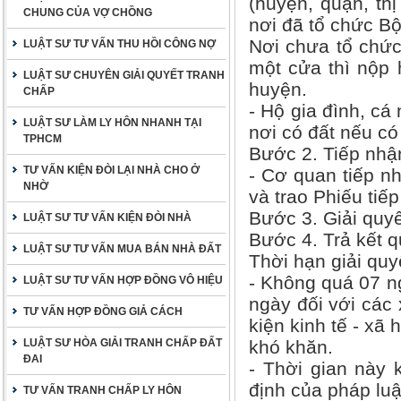
(huyện, quận, th
CHUNG CỦA VỢ CHỒNG
nơi đã tổ chức B
Nơi chưa tổ chứ
LUẬT SƯ TƯ VẤN THU HỒI CÔNG NỢ
một cửa thì nộp
LUẬT SƯ CHUYÊN GIẢI QUYẾT TRANH
huyện.
CHẤP
- Hộ gia đình, cá
LUẬT SƯ LÀM LY HÔN NHANH TẠI
nơi có đất nếu có
TPHCM
Bước 2. Tiếp nhậ
TƯ VẤN KIỆN ĐÒI LẠI NHÀ CHO Ở
- Cơ quan tiếp n
NHỜ
và trao Phiếu tiế
Bước 3. Giải quyế
LUẬT SƯ TƯ VẤN KIỆN ĐÒI NHÀ
Bước 4. Trả kết 
LUẬT SƯ TƯ VẤN MUA BÁN NHÀ ĐẤT
Thời hạn giải quy
- Không quá 07 n
LUẬT SƯ TƯ VẤN HỢP ĐỒNG VÔ HIỆU
ngày đối với các 
TƯ VẤN HỢP ĐỒNG GIẢ CÁCH
kiện kinh tế - xã 
LUẬT SƯ HÒA GIẢI TRANH CHẤP ĐẤT
khó khăn.
ĐAI
- Thời gian này 
định của pháp luật
TƯ VẤN TRANH CHẤP LY HÔN