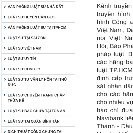
Kênh truyền
VĂN PHÒNG LUẬT SƯ NHÀ ĐẤT
truyền hình
LUẬT SƯ HUYỆN CẦN GIỜ
hình Công a
VĂN PHÒNG LUẬT SƯ TẠI TPHCM
Việt Nam, Đà
nói Việt N
LUẬT SƯ TẠI SÀI GÒN
Hội, Báo Phá
LUẬT SƯ VIỆT NAM
pháp luật, 
LUẬT SƯ UY TÍN
các hãng bá
luật TP.HCM
LUẬT SƯ CÔNG TY
định cấp tr
LUẬT SƯ TƯ VẤN LY HÔN TẠI THỦ
sát nhân dân
ĐỨC
cho các hãn
LUẬT SƯ CHUYÊN TRANH CHẤP
THỪA KẾ
cho nhiều vụ
báo chí đưa
LUẬT SƯ BÀO CHỮA TẠI TÒA ÁN
Navibank li
LUẬT SƯ TẠI QUẬN BÌNH TÂN
Thành - Dầu
DỊCH THUẬT CÔNG CHỨNG TẠI