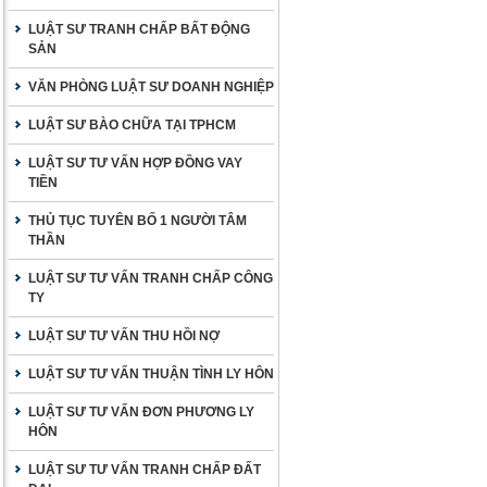
LUẬT SƯ TRANH CHẤP BẤT ĐỘNG
SẢN
VĂN PHÒNG LUẬT SƯ DOANH NGHIỆP
LUẬT SƯ BÀO CHỮA TẠI TPHCM
LUẬT SƯ TƯ VẤN HỢP ĐỒNG VAY
TIỀN
THỦ TỤC TUYÊN BỐ 1 NGƯỜI TÂM
THẦN
LUẬT SƯ TƯ VẤN TRANH CHẤP CÔNG
TY
LUẬT SƯ TƯ VẤN THU HỒI NỢ
LUẬT SƯ TƯ VẤN THUẬN TÌNH LY HÔN
LUẬT SƯ TƯ VẤN ĐƠN PHƯƠNG LY
HÔN
LUẬT SƯ TƯ VẤN TRANH CHẤP ĐẤT