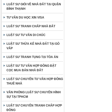
LUẬT SƯ GIỎI VỀ NHÀ ĐẤT TẠI QUẬN
BÌNH THẠNH
TƯ VẤN DU HỌC XIN VISA
LUẬT SƯ TRANH CHẤP NHÀ ĐẤT
LUẬT SƯ TƯ VẤN DI CHÚC
LUẬT SƯ THỪA KẾ NHÀ ĐẤT TẠI GÒ
VẤP
LUẬT SƯ TRANH TỤNG TẠI TÒA ÁN
LUẬT SƯ TƯ VẤN HỢP ĐỒNG ĐẶT
CỌC MUA BÁN NHÀ ĐẤT
LUẬT SƯ CHUYÊN TƯ VẤN HỢP ĐỒNG
THUÊ NHÀ
VĂN PHÒNG LUẬT SƯ CHUYÊN HÌNH
SỰ TẠI TPHCM
LUẬT SƯ CHUYÊN TRANH CHẤP HỢP
ĐỒNG