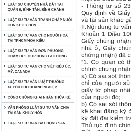
LUẬT SƯ CHUYÊN NHÀ ĐẤT TẠI
- Thông tư số 2
QUẬN 6, BÌNH TÂN, BÌNH CHÁNH
Quy định về Giấ
và tài sản khác gắ
LUẬT SƯ TƯ VẤN TRANH CHẤP NUÔI
CON KHI LY HÔN
II.Nội dung tư vấ
Khoản 1 Điều 106
LUẬT SƯ TƯ VẤN CHO NGƯỜI HOA
Giấy chứng nhận 
TẠI TPHCM/HOA KIỀU
nhà ở, Giấy chứ
LUẬT SƯ TƯ VẤN ĐƠN PHƯƠNG
chứng nhận) đã c
CHẤM DỨT HỢP ĐỒNG LAO ĐỘNG
“1. Cơ quan có 
LUẬT SƯ TƯ VẤN CHO VIỆT KIỀU ÚC,
chính chứng nhận
MỸ, CANADA
a) Có sai sót thô
chỉ của người sử
LUẬT SƯ TƯ VẤN LUẬT THƯỜNG
XUYÊN CHO DOANH NGHIỆP
giấy tờ pháp nhâ
của người đó;
CÔNG CHỨNG KHAI NHẬN THỪA KẾ
b) Có sai sót thôn
VĂN PHÒNG LUẬT SƯ TƯ VẤN CHIA
kê khai đăng ký đ
TÀI SẢN KHI LY HÔN
ký đất đai kiểm tr
LUẬT SƯ TƯ VẤN BẤT ĐỘNG SẢN
Thủ tục đính chí