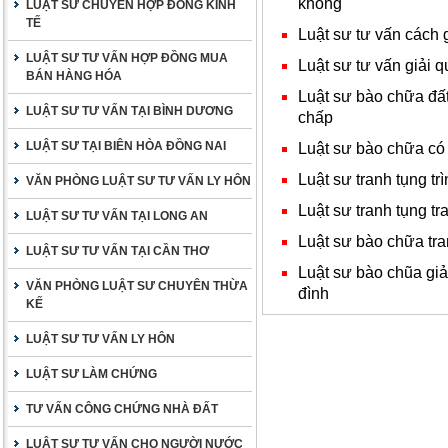
không
LUẬT SƯ CHUYÊN HỢP ĐỒNG KINH
TẾ
Luật sư tư vấn cách 
LUẬT SƯ TƯ VẤN HỢP ĐỒNG MUA
Luật sư tư vấn giải q
BÁN HÀNG HÓA
Luật sư bào chữa đất
LUẬT SƯ TƯ VẤN TẠI BÌNH DƯƠNG
chấp
LUẬT SƯ TẠI BIÊN HÒA ĐỒNG NAI
Luật sư bào chữa có
Luật sư tranh tụng trì
VĂN PHÒNG LUẬT SƯ TƯ VẤN LY HÔN
Luật sư tranh tụng t
LUẬT SƯ TƯ VẤN TẠI LONG AN
Luật sư bào chữa tr
LUẬT SƯ TƯ VẤN TẠI CẦN THƠ
Luật sư bào chũa giả
VĂN PHÒNG LUẬT SƯ CHUYÊN THỪA
đình
KẾ
LUẬT SƯ TƯ VẤN LY HÔN
LUẬT SƯ LÀM CHỨNG
TƯ VẤN CÔNG CHỨNG NHÀ ĐẤT
LUẬT SƯ TƯ VẤN CHO NGƯỜI NƯỚC