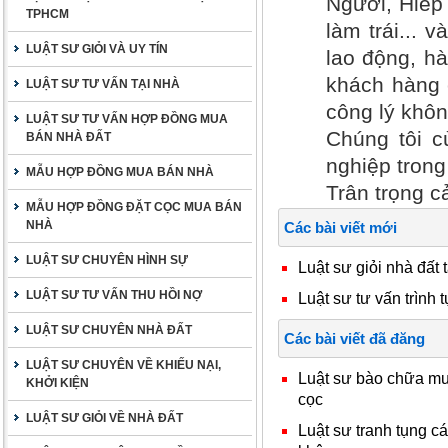
Người, Hiếp
TPHCM
làm trái... 
LUẬT SƯ GIỎI VÀ UY TÍN
lao động, h
khách hàng 
LUẬT SƯ TƯ VẤN TẠI NHÀ
công lý khôn
LUẬT SƯ TƯ VẤN HỢP ĐỒNG MUA
Chúng tôi c
BÁN NHÀ ĐẤT
nghiệp trong
MẪU HỢP ĐỒNG MUA BÁN NHÀ
Trân trọng c
MẪU HỢP ĐỒNG ĐẶT CỌC MUA BÁN
NHÀ
Các bài viết mới
LUẬT SƯ CHUYÊN HÌNH SỰ
Luật sư giỏi nhà đất 
LUẬT SƯ TƯ VẤN THU HỒI NỢ
Luật sư tư vấn trình t
LUẬT SƯ CHUYÊN NHÀ ĐẤT
Các bài viết đã đăng
LUẬT SƯ CHUYÊN VỀ KHIẾU NẠI,
Luật sư bào chữa mua
KHỞI KIỆN
cọc
LUẬT SƯ GIỎI VỀ NHÀ ĐẤT
Luật sư tranh tụng c