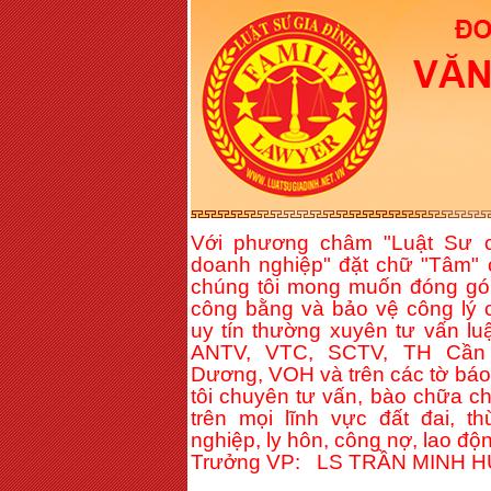
Với phương châm "Luật Sư c
doanh nghiệp" đặt chữ "Tâm" 
chúng tôi mong muốn đóng gó
công bằng và bảo vệ công lý c
uy tín thường xuyên tư vấn lu
ANTV, VTC, SCTV, TH Cần 
Dương, VOH và trên các tờ báo 
tôi chuyên tư vấn, bào chữa c
trên mọi lĩnh vực đất đai, t
nghiệp, ly hôn, công nợ, lao độn
Trưởng VP: LS TRẦN MINH 