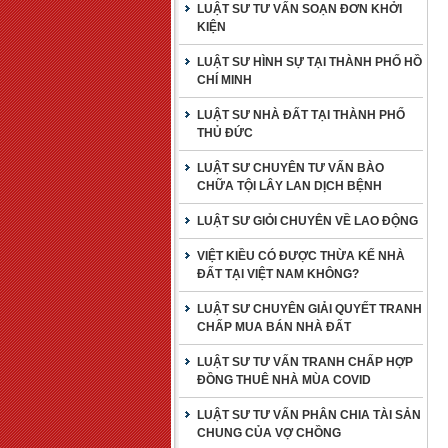
LUẬT SƯ TƯ VẤN SOẠN ĐƠN KHỞI
KIỆN
LUẬT SƯ HÌNH SỰ TẠI THÀNH PHỐ HỒ
CHÍ MINH
LUẬT SƯ NHÀ ĐẤT TẠI THÀNH PHỐ
THỦ ĐỨC
LUẬT SƯ CHUYÊN TƯ VẤN BÀO
CHỮA TỘI LÂY LAN DỊCH BỆNH
LUẬT SƯ GIỎI CHUYÊN VỀ LAO ĐỘNG
VIỆT KIỀU CÓ ĐƯỢC THỪA KẾ NHÀ
ĐẤT TẠI VIỆT NAM KHÔNG?
LUẬT SƯ CHUYÊN GIẢI QUYẾT TRANH
CHẤP MUA BÁN NHÀ ĐẤT
LUẬT SƯ TƯ VẤN TRANH CHẤP HỢP
ĐỒNG THUÊ NHÀ MÙA COVID
LUẬT SƯ TƯ VẤN PHÂN CHIA TÀI SẢN
CHUNG CỦA VỢ CHỒNG