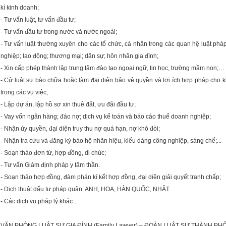
kí kinh doanh;
- Tư vấn luật, tư vấn đầu tư;
- Tư vấn đầu tư trong nước và nước ngoài;
- Tư vấn luật thường xuyên cho các tổ chức, cá nhân trong các quan hệ luật ph
nghiệp; lao động; thương mại; dân sự; hôn nhân gia đình;
- Xin cấp phép thành lập trung tâm đào tạo ngoại ngữ, tin học, trường mầm non;…
- Cử luật sư bào chữa hoặc làm đại diện bảo vệ quyền và lợi ích hợp pháp cho 
trong các vụ việc;
- Lập dự án, lập hồ sơ xin thuê đất, ưu đãi đầu tư;
- Vay vốn ngân hàng; đáo nợ; dịch vụ kế toán và báo cáo thuế doanh nghiệp;
- Nhận ủy quyền, đại diện truy thu nợ quá hạn, nợ khó đòi;
- Nhận tra cứu và đăng ký bảo hộ nhãn hiệu, kiểu dáng công nghiệp, sáng chế;...
- Soạn thảo đơn từ, hợp đồng, di chúc;
- Tư vấn Giám định pháp y tâm thần.
- Soạn thảo hợp đồng, đàm phán kí kết hợp đồng, đại diện giải quyết tranh chấp;
- Dịch thuật dấu tư pháp quận: ANH, HOA, HÀN QUỐC, NHẬT
- Các dịch vụ pháp lý khác...
VĂN PHÒNG LUẬT SƯ GIA ĐÌNH (Family Lawyer) – ĐOÀN LUẬT SƯ THÀNH PH