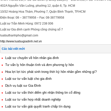
402A Nguyễn Văn Luông, phường 12, quận 6, Tp. HCM
10/32 Hoàng Hoa Thám, Phường 7, Quận Bình Thạnh, TP.HCM
Điện thoại: 08 – 38779958 – Fax: 08-38779958
Luật sư Trần Minh Hùng: 0972 238 006
Luật sư Gia đình cạnh Phòng công chứng số 7
luatsuthanhpho@gmail.com
http://www.luatsugiadinh.net.vn
Các bài viết mới
Luật sư chuyên về hôn nhân gia đình
Tư vấn ly hôn thuận tình và đơn phương ly hôn
Hoa lợi lợi tức phát sinh trong thời kỳ hôn nhân gồm những gì?
Luật sư tư vấn luật cho gia đình
Dịch vụ luật sư Gia Đình
Luật sư tư vấn thời điểm ghi nhận thông tin cổ đông
Luật sư tư vấn hợp nhất doanh nghiệp
Luật sư tư vấn giải quyết tranh chấp tín dụng