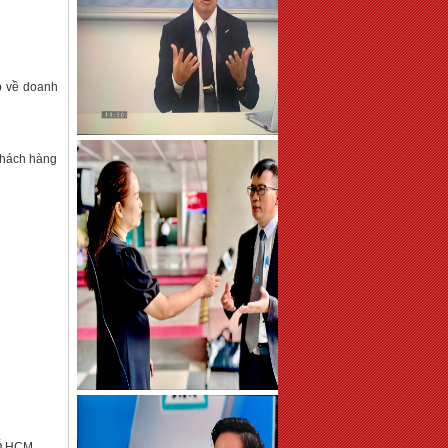
áp về doanh
khách hàng
Ố HCM