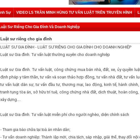
ình Sự
VIDEO LS TRẦN MINH HÙNG TƯ VẤN LUẬT TRÊN TRUYỀN HÌNH
L
Luật Sư Riêng Cho Gia Đình Và Doanh Nghiệp
Luật sư riêng cho gia đình
LUẬT SƯ GIA ĐÌNH - LUẬT SƯ RIÊNG CHO GIA ĐÌNH CHO DOANH NGHIỆP
Luật sư Gia đình. Tư vấn luật thường xuyên cho doanh nghiệp
Luật sư Gia đình. Tư vấn luật, công chứng mua bán nhà, đất, xe, ủy quyền luậ
định pháp y tâm thần, tư vấn và soạn thảo hợp đồng, tư vấn nhà đất, tư vấn lu
tư vấn luật dân sự, tư vấn đầu tư, thương mại, lao động, kinh tế, hành chính,
tranh tụng tòa án, sở hữu trí tuệ, công chứng nhà đất, dịch thuật, hoàn công,
xây dựng….
Luật sư Gia đình. Tư vấn luật miễn phí cho người nghèo, diện chính sách
- Tham gia bào chữa tại toà án nhân dân;
- Tư vấn doanh nghiệp: Thành lập mới, chia tách, sáp nhập, giải thể, thay đổi nộ