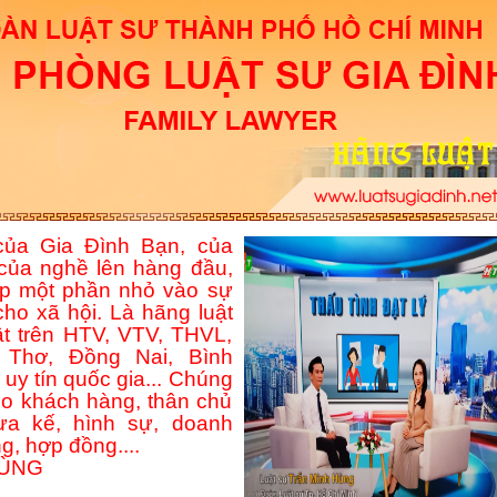
ủa Gia Đình Bạn, của
của nghề lên hàng đầu,
p một phần nhỏ vào sự
ho xã hội. Là hãng luật
ật trên HTV, VTV, THVL,
Thơ, Đồng Nai, Bình
uy tín quốc gia... Chúng
ho khách hàng, thân chủ
hừa kế, hình sự, doanh
g, hợp đồng....
HÙNG