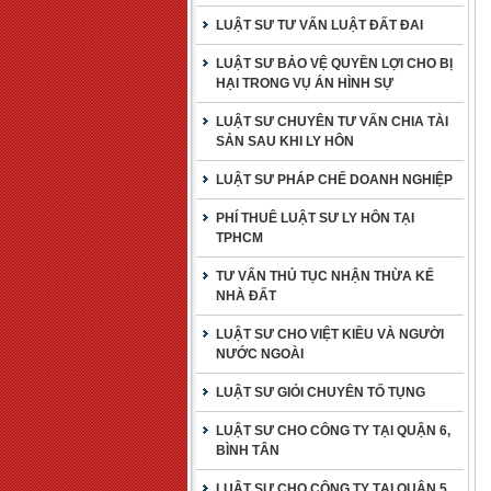
LUẬT SƯ TƯ VẤN LUẬT ĐẤT ĐAI
LUẬT SƯ BẢO VỆ QUYỀN LỢI CHO BỊ
HẠI TRONG VỤ ÁN HÌNH SỰ
LUẬT SƯ CHUYÊN TƯ VẤN CHIA TÀI
SẢN SAU KHI LY HÔN
LUẬT SƯ PHÁP CHẾ DOANH NGHIỆP
PHÍ THUÊ LUẬT SƯ LY HÔN TẠI
TPHCM
TƯ VẤN THỦ TỤC NHẬN THỪA KẾ
NHÀ ĐẤT
LUẬT SƯ CHO VIỆT KIỀU VÀ NGƯỜI
NƯỚC NGOÀI
LUẬT SƯ GIỎI CHUYÊN TỐ TỤNG
LUẬT SƯ CHO CÔNG TY TẠI QUẬN 6,
BÌNH TÂN
LUẬT SƯ CHO CÔNG TY TẠI QUẬN 5,