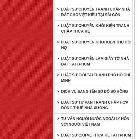
LUẬT SƯ CHUYÊN TRANH CHẤP NHÀ
ĐẤT CHO VIỆT KIỀU TẠI SÀI GÒN
LUẬT SƯ CHUYÊN KHỞI KIỆN TRANH
CHẤP THỪA KẾ
LUẬT SƯ CHUYÊN KHỞI KIỆN THU HỒI
NỢ
LUẬT SƯ CHUYÊN LÀM GIẤY TỜ NHÀ
ĐẤT TẠI TPHCM
LUẬT SƯ GIỎI TẠI THÀNH PHỐ HỒ CHÍ
MINH
DỊCH VỤ SANG TÊN SỔ ĐỎ SỔ HỒNG
LUẬT SƯ TƯ VẤN TRANH CHẤP HỢP
ĐỒNG THUÊ NHÀ XƯỞNG
TƯ VẤN NGƯỜI NƯỚC NGOÀI LY HÔN
VỚI NGƯỜI VIỆT NAM
LUẬT SƯ GIỎI VỀ THỪA KẾ TẠI TPHCM