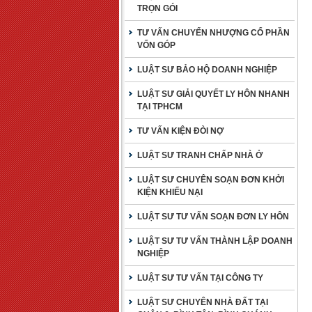
TRỌN GÓI
TƯ VẤN CHUYỂN NHƯỢNG CỔ PHẦN
VỐN GÓP
LUẬT SƯ BẢO HỘ DOANH NGHIỆP
LUẬT SƯ GIẢI QUYẾT LY HÔN NHANH
TẠI TPHCM
TƯ VẤN KIỆN ĐÒI NỢ
LUẬT SƯ TRANH CHẤP NHÀ Ở
LUẬT SƯ CHUYÊN SOẠN ĐƠN KHỞI
KIỆN KHIẾU NẠI
LUẬT SƯ TƯ VẤN SOẠN ĐƠN LY HÔN
LUẬT SƯ TƯ VẤN THÀNH LẬP DOANH
NGHIỆP
LUẬT SƯ TƯ VẤN TẠI CÔNG TY
LUẬT SƯ CHUYÊN NHÀ ĐẤT TẠI