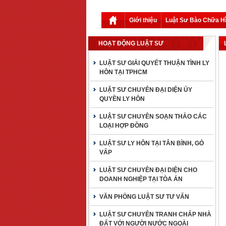
Giới thiệu
Luật Sư Bào Chữa H
HOẠT ĐỘNG LUẬT SƯ
LUẬT SƯ GIẢI QUYẾT THUẬN TÌNH LY
HÔN TẠI TPHCM
LUẬT SƯ CHUYÊN ĐẠI DIỆN ỦY
QUYỀN LY HÔN
LUẬT SƯ CHUYÊN SOẠN THẢO CÁC
LOẠI HỢP ĐỒNG
LUẬT SƯ LY HÔN TẠI TÂN BÌNH, GÒ
VẤP
LUẬT SƯ CHUYÊN ĐẠI DIỆN CHO
DOANH NGHIỆP TẠI TÒA ÁN
VĂN PHÒNG LUẬT SƯ TƯ VẤN
LUẬT SƯ CHUYÊN TRANH CHẤP NHÀ
ĐẤT VỚI NGƯỜI NƯỚC NGOÀI