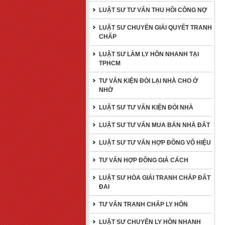
LUẬT SƯ TƯ VẤN THU HỒI CÔNG NỢ
LUẬT SƯ CHUYÊN GIẢI QUYẾT TRANH
CHẤP
LUẬT SƯ LÀM LY HÔN NHANH TẠI
TPHCM
TƯ VẤN KIỆN ĐÒI LẠI NHÀ CHO Ở
NHỜ
LUẬT SƯ TƯ VẤN KIỆN ĐÒI NHÀ
LUẬT SƯ TƯ VẤN MUA BÁN NHÀ ĐẤT
LUẬT SƯ TƯ VẤN HỢP ĐỒNG VÔ HIỆU
TƯ VẤN HỢP ĐỒNG GIẢ CÁCH
LUẬT SƯ HÒA GIẢI TRANH CHẤP ĐẤT
ĐAI
TƯ VẤN TRANH CHẤP LY HÔN
LUẬT SƯ CHUYÊN LY HÔN NHANH