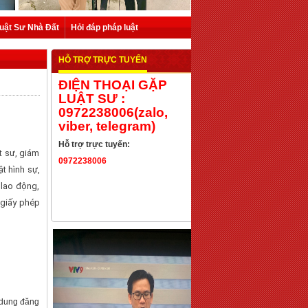
uật Sư Nhà Đất
Hỏi đáp pháp luật
HỖ TRỢ TRỰC TUYẾN
ĐIỆN THOẠI GẶP
LUẬT SƯ :
0972238006(zalo,
viber, telegram)
Hỗ trợ trực tuyến:
t sư, giám
0972238006
ật hình sự,
 lao động,
 giấy phép
i dung đăng