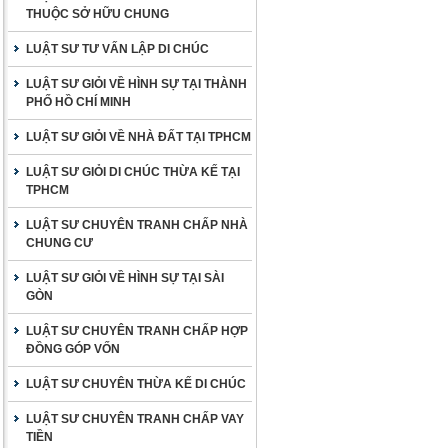
THUỘC SỞ HỮU CHUNG
LUẬT SƯ TƯ VẤN LẬP DI CHÚC
LUẬT SƯ GIỎI VỀ HÌNH SỰ TẠI THÀNH
PHỐ HỒ CHÍ MINH
LUẬT SƯ GIỎI VỀ NHÀ ĐẤT TẠI TPHCM
LUẬT SƯ GIỎI DI CHÚC THỪA KẾ TẠI
TPHCM
LUẬT SƯ CHUYÊN TRANH CHẤP NHÀ
CHUNG CƯ
LUẬT SƯ GIỎI VỀ HÌNH SỰ TẠI SÀI
GÒN
LUẬT SƯ CHUYÊN TRANH CHẤP HỢP
ĐỒNG GÓP VỐN
LUẬT SƯ CHUYÊN THỪA KẾ DI CHÚC
LUẬT SƯ CHUYÊN TRANH CHẤP VAY
TIỀN