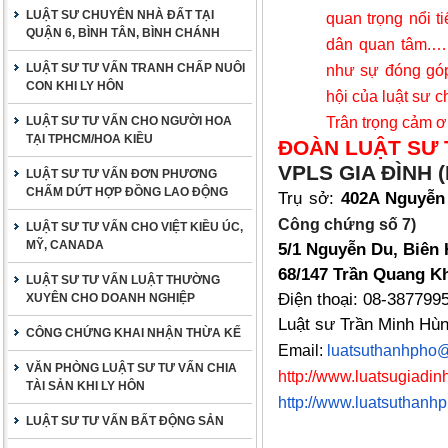
LUẬT SƯ CHUYÊN NHÀ ĐẤT TẠI
quan trọng nổi t
QUẬN 6, BÌNH TÂN, BÌNH CHÁNH
dân quan tâm
.…
LUẬT SƯ TƯ VẤN TRANH CHẤP NUÔI
như sự đóng góp 
CON KHI LY HÔN
hội của luật sư c
Trân trọng cảm ơ
LUẬT SƯ TƯ VẤN CHO NGƯỜI HOA
TẠI TPHCM/HOA KIỀU
ĐOÀN LUẬT SƯ 
VPLS GIA ĐÌNH (
LUẬT SƯ TƯ VẤN ĐƠN PHƯƠNG
CHẤM DỨT HỢP ĐỒNG LAO ĐỘNG
Trụ sở:
402A Nguyễn
Công chứng số 7)
LUẬT SƯ TƯ VẤN CHO VIỆT KIỀU ÚC,
MỸ, CANADA
5/1 Nguyễn Du, Biên 
68/147 Trần Quang Kh
LUẬT SƯ TƯ VẤN LUẬT THƯỜNG
Điện thoại: 08-387799
XUYÊN CHO DOANH NGHIỆP
Luật sư Trần Minh Hù
CÔNG CHỨNG KHAI NHẬN THỪA KẾ
Email:
luatsuthanhpho
VĂN PHÒNG LUẬT SƯ TƯ VẤN CHIA
http://www.luatsugiadinh
TÀI SẢN KHI LY HÔN
http://www.luatsuthanh
LUẬT SƯ TƯ VẤN BẤT ĐỘNG SẢN