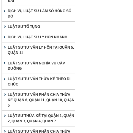
ĐAI
DỊCH VỤ LUẬT SƯ LÀM SỔ HỒNG SỔ
ĐỎ
LUẬT SƯ TỐ TỤNG
DỊCH VỤ LUẬT SƯ LY HÔN NHANH
LUẬT SƯ TƯ VẤN LY HÔN TẠI QUẬN 5,
QUẬN 11
LUẬT SƯ TƯ VẤN NGHĨA VỤ CẤP
DƯỠNG
LUẬT SƯ TƯ VẤN THỪA KẾ THEO DI
CHÚC
LUẬT SƯ TƯ VẤN PHÂN CHIA THỪA
KẾ QUẬN 6, QUẬN 11, QUẬN 10, QUẬN
5
LUẬT SƯ THỪA KẾ TẠI QUẬN 1, QUẬN
2, QUẬN 3, QUẬN 4, QUẬN 7
LUẬT SƯ TƯ VẤN PHÂN CHIA THỪA