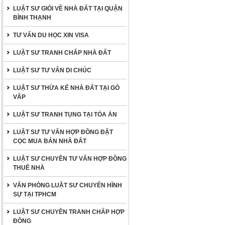
LUẬT SƯ GIỎI VỀ NHÀ ĐẤT TẠI QUẬN
BÌNH THẠNH
TƯ VẤN DU HỌC XIN VISA
LUẬT SƯ TRANH CHẤP NHÀ ĐẤT
LUẬT SƯ TƯ VẤN DI CHÚC
LUẬT SƯ THỪA KẾ NHÀ ĐẤT TẠI GÒ
VẤP
LUẬT SƯ TRANH TỤNG TẠI TÒA ÁN
LUẬT SƯ TƯ VẤN HỢP ĐỒNG ĐẶT
CỌC MUA BÁN NHÀ ĐẤT
LUẬT SƯ CHUYÊN TƯ VẤN HỢP ĐỒNG
THUÊ NHÀ
VĂN PHÒNG LUẬT SƯ CHUYÊN HÌNH
SỰ TẠI TPHCM
LUẬT SƯ CHUYÊN TRANH CHẤP HỢP
ĐỒNG