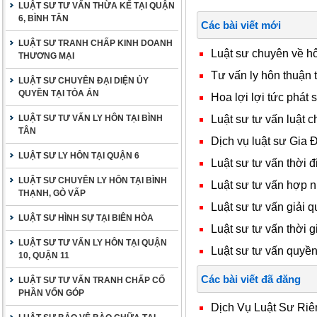
LUẬT SƯ TƯ VẤN THỪA KẾ TẠI QUẬN
6, BÌNH TÂN
Các bài viết mới
LUẬT SƯ TRANH CHẤP KINH DOANH
Luật sư chuyên về h
THƯƠNG MẠI
Tư vấn ly hôn thuận 
LUẬT SƯ CHUYÊN ĐẠI DIỆN ỦY
QUYỀN TẠI TÒA ÁN
Hoa lợi lợi tức phát
Luật sư tư vấn luật c
LUẬT SƯ TƯ VẤN LY HÔN TẠI BÌNH
TÂN
Dịch vụ luật sư Gia 
LUẬT SƯ LY HÔN TẠI QUẬN 6
Luật sư tư vấn thời 
LUẬT SƯ CHUYÊN LY HÔN TẠI BÌNH
Luật sư tư vấn hợp 
THẠNH, GÒ VẤP
Luật sư tư vấn giải q
LUẬT SƯ HÌNH SỰ TẠI BIÊN HÒA
Luật sư tư vấn thời 
LUẬT SƯ TƯ VẤN LY HÔN TẠI QUẬN
Luật sư tư vấn quyền
10, QUẬN 11
Các bài viết đã đăng
LUẬT SƯ TƯ VẤN TRANH CHẤP CỐ
PHẦN VỐN GÓP
Dịch Vụ Luật Sư Riê