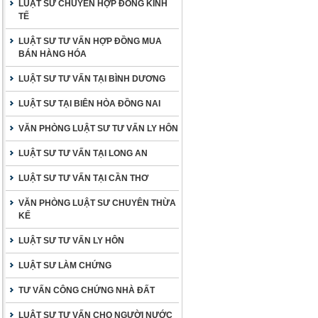
LUẬT SƯ CHUYÊN HỢP ĐỒNG KINH
TẾ
LUẬT SƯ TƯ VẤN HỢP ĐỒNG MUA
BÁN HÀNG HÓA
LUẬT SƯ TƯ VẤN TẠI BÌNH DƯƠNG
LUẬT SƯ TẠI BIÊN HÒA ĐỒNG NAI
VĂN PHÒNG LUẬT SƯ TƯ VẤN LY HÔN
LUẬT SƯ TƯ VẤN TẠI LONG AN
LUẬT SƯ TƯ VẤN TẠI CẦN THƠ
VĂN PHÒNG LUẬT SƯ CHUYÊN THỪA
KẾ
LUẬT SƯ TƯ VẤN LY HÔN
LUẬT SƯ LÀM CHỨNG
TƯ VẤN CÔNG CHỨNG NHÀ ĐẤT
LUẬT SƯ TƯ VẤN CHO NGƯỜI NƯỚC