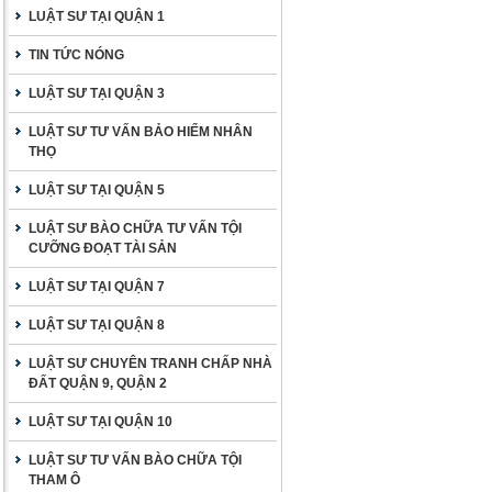
LUẬT SƯ TẠI QUẬN 1
TIN TỨC NÓNG
LUẬT SƯ TẠI QUẬN 3
LUẬT SƯ TƯ VẤN BẢO HIỂM NHÂN
THỌ
LUẬT SƯ TẠI QUẬN 5
LUẬT SƯ BÀO CHỮA TƯ VẤN TỘI
CƯỠNG ĐOẠT TÀI SẢN
LUẬT SƯ TẠI QUẬN 7
LUẬT SƯ TẠI QUẬN 8
LUẬT SƯ CHUYÊN TRANH CHẤP NHÀ
ĐẤT QUẬN 9, QUẬN 2
LUẬT SƯ TẠI QUẬN 10
LUẬT SƯ TƯ VẤN BÀO CHỮA TỘI
THAM Ô