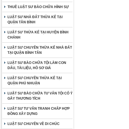
THUÊ LUẬT SƯ BÀO CHỮA HÌNH SỰ
LUẬT SƯ NHÀ ĐẤT THỪA KẾ TẠI
QUẬN TÂN BÌNH
LUẬT SƯ THỪA KẾ TẠI HUYỆN BÌNH
CHÁNH
LUẬT SƯ CHUYÊN THỪA KẾ NHÀ ĐẤT
TẠI QUẬN BÌNH TÂN
LUẬT SƯ BÀO CHỮA TỘI LÀM CON
DẤU, TÀI LIỆU, HỒ SƠ GIẢ
LUẬT SƯ CHUYÊN THỪA KẾ TẠI
QUẬN PHÚ NHUẬN
LUẬT SƯ BÀO CHỮA TƯ VẤN TỘI CỐ Ý
GÂY THƯƠNG TÍCH
LUẬT SƯ TƯ VẤN TRANH CHẤP HỢP
ĐỒNG XÂY DỰNG
LUẬT SƯ CHUYÊN VỀ DI CHÚC