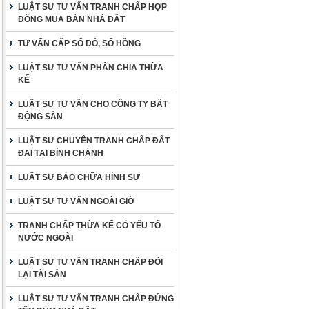
LUẬT SƯ TƯ VẤN TRANH CHẤP HỢP
ĐỒNG MUA BÁN NHÀ ĐẤT
TƯ VẤN CẤP SỔ ĐỎ, SỔ HỒNG
LUẬT SƯ TƯ VẤN PHÂN CHIA THỪA
KẾ
LUẬT SƯ TƯ VẤN CHO CÔNG TY BẤT
ĐỘNG SẢN
LUẬT SƯ CHUYÊN TRANH CHẤP ĐẤT
ĐAI TẠI BÌNH CHÁNH
LUẬT SƯ BÀO CHỮA HÌNH SỰ
LUẬT SƯ TƯ VẤN NGOÀI GIỜ
TRANH CHẤP THỪA KẾ CÓ YẾU TỐ
NƯỚC NGOÀI
LUẬT SƯ TƯ VẤN TRANH CHẤP ĐÒI
LẠI TÀI SẢN
LUẬT SƯ TƯ VẤN TRANH CHẤP ĐỨNG