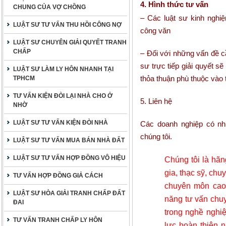
4. Hình thức tư vấn
CHUNG CỦA VỢ CHỒNG
– Các luật sư kinh nghiệ
LUẬT SƯ TƯ VẤN THU HỒI CÔNG NỢ
công văn
LUẬT SƯ CHUYÊN GIẢI QUYẾT TRANH
CHẤP
– Đối với những vấn đề cầ
sư trực tiếp giải quyết 
LUẬT SƯ LÀM LY HÔN NHANH TẠI
thỏa thuận phù thuộc vào 
TPHCM
TƯ VẤN KIỆN ĐÒI LẠI NHÀ CHO Ở
5. Liên hệ
NHỜ
LUẬT SƯ TƯ VẤN KIỆN ĐÒI NHÀ
Các doanh nghiệp có nhu
chúng tôi.
LUẬT SƯ TƯ VẤN MUA BÁN NHÀ ĐẤT
LUẬT SƯ TƯ VẤN HỢP ĐỒNG VÔ HIỆU
Chúng tôi là hãng
gia, thạc sỹ, chu
TƯ VẤN HỢP ĐỒNG GIẢ CÁCH
chuyên môn cao, 
LUẬT SƯ HÒA GIẢI TRANH CHẤP ĐẤT
năng tư vấn chuy
ĐAI
trong nghề nghi
TƯ VẤN TRANH CHẤP LY HÔN
lực hoàn thiện n