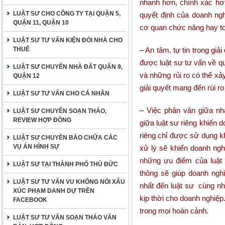
nhanh hơn, chính xác hơ
LUẬT SƯ CHO CÔNG TY TẠI QUẬN 5,
quyết định của doanh ngh
QUẬN 11, QUẬN 10
cơ quan chức năng hay to
LUẬT SƯ TƯ VẤN KIỆN ĐÒI NHÀ CHO
THUÊ
– An tâm, tự tin trong gi
được luật sư tư vấn về qu
LUẬT SƯ CHUYÊN NHÀ ĐẤT QUẬN 9,
và những rủi ro có thể x
QUẬN 12
giải quyết mang đến rùi r
LUẬT SƯ TƯ VẤN CHO CÁ NHÂN
– Việc phân vân giữa nh
LUẬT SƯ CHUYÊN SOẠN THẢO,
REVIEW HỢP ĐỒNG
giữa luật sư riêng khiến 
riêng chỉ được sử dụng k
LUẬT SƯ CHUYÊN BÀO CHỮA CÁC
VỤ ÁN HÌNH SỰ
xử lý sẽ khiến doanh ngh
những ưu điểm của luật 
LUẬT SƯ TẠI THÀNH PHỐ THỦ ĐỨC
thông sẽ giúp doanh ngh
LUẬT SƯ TƯ VẤN VU KHỐNG NÓI XẤU
nhất đến luật sư cùng nh
XÚC PHẠM DANH DỰ TRÊN
kịp thời cho doanh nghiệp
FACEBOOK
trong mọi hoàn cảnh.
LUẬT SƯ TƯ VẤN SOẠN THẢO VĂN