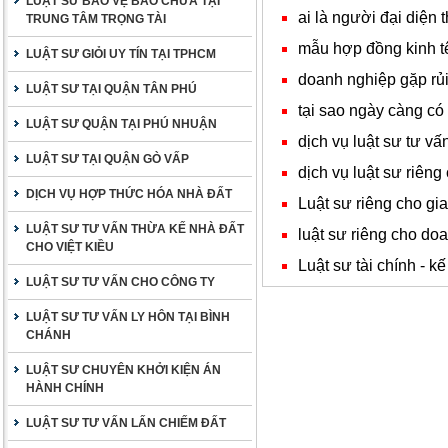
LUẬT SƯ BẢO VỆ BÀO CHỮA TẠI
ai là người đại diện 
TRUNG TÂM TRỌNG TÀI
mẫu hợp đồng kinh t
LUẬT SƯ GIỎI UY TÍN TẠI TPHCM
doanh nghiệp gặp rủi 
LUẬT SƯ TẠI QUẬN TÂN PHÚ
tại sao ngày càng có
LUẬT SƯ QUẬN TẠI PHÚ NHUẬN
dịch vụ luật sư tư vấ
LUẬT SƯ TẠI QUẬN GÒ VẤP
dịch vụ luật sư riêng
DỊCH VỤ HỢP THỨC HÓA NHÀ ĐẤT
Luật sư riêng cho gia
LUẬT SƯ TƯ VẤN THỪA KẾ NHÀ ĐẤT
luật sư riêng cho do
CHO VIỆT KIỀU
Luật sư tài chính - k
LUẬT SƯ TƯ VẤN CHO CÔNG TY
LUẬT SƯ TƯ VẤN LY HÔN TẠI BÌNH
CHÁNH
LUẬT SƯ CHUYÊN KHỞI KIỆN ÁN
HÀNH CHÍNH
LUẬT SƯ TƯ VẤN LẤN CHIẾM ĐẤT