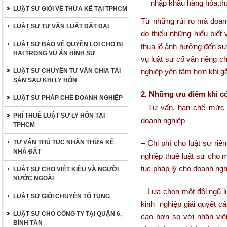
nhập khẩu hàng hóa,thủ 
LUẬT SƯ GIỎI VỀ THỪA KẾ TẠI TPHCM
Từ những rủi ro mà doanh
LUẬT SƯ TƯ VẤN LUẬT ĐẤT ĐAI
do thiếu những hiểu biết
LUẬT SƯ BẢO VỆ QUYỀN LỢI CHO BỊ
thua lỗ ảnh hưởng đến sự
HẠI TRONG VỤ ÁN HÌNH SỰ
vụ luật sư cố vấn riêng c
LUẬT SƯ CHUYÊN TƯ VẤN CHIA TÀI
nghiệp yên tâm hơn khi gắ
SẢN SAU KHI LY HÔN
2. Những ưu điểm khi có
LUẬT SƯ PHÁP CHẾ DOANH NGHIỆP
– Tư vấn, hạn chế mức t
PHÍ THUÊ LUẬT SƯ LY HÔN TẠI
doanh nghiệp
TPHCM
TƯ VẤN THỦ TỤC NHẬN THỪA KẾ
– Chi phí cho luật sư riê
NHÀ ĐẤT
nghiệp thuê luật sư cho 
tục pháp lý cho doanh ngh
LUẬT SƯ CHO VIỆT KIỀU VÀ NGƯỜI
NƯỚC NGOÀI
– Lựa chọn một đội ngũ l
LUẬT SƯ GIỎI CHUYÊN TỐ TỤNG
kinh nghiệp giải quyết c
LUẬT SƯ CHO CÔNG TY TẠI QUẬN 6,
cao hơn so với nhân viê
BÌNH TÂN