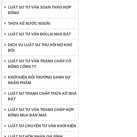
LUẬT SƯ TƯ VẤN SOẠN THẢO HỢP
ĐỒNG
THỪA KẾ NƯỚC NGOÀI
LUẬT SƯ TƯ VẤN ĐÒI LẠI NHÀ ĐẤT
DỊCH VỤ LUẬT SƯ THU HỒI NỢ KHÓ
ĐÒI
LUẬT SƯ TƯ VẤN TRANH CHẤP CỔ
ĐÔNG CÔNG TY
KHỞI KIỆN BỒI THƯỜNG DANH DỰ
NHÂN PHẨM
LUẬT SƯ TRANH CHẤP THỪA KẾ NHÀ
ĐẤT
LUẬT SƯ TƯ VẤN TRANH CHẤP HỢP
ĐỒNG MUA BÁN NHÀ
LUẬT SƯ CHUYÊN TƯ VẤN KHỞI KIỆN
LUẬT SƯ HÔN NHÂN GIA ĐÌNH