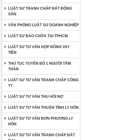
LUẬT SƯ TRANH CHẤP BẤT ĐỘNG
SẢN
VĂN PHÒNG LUẬT SƯ DOANH NGHIỆP
LUẬT SƯ BÀO CHỮA TẠI TPHCM
LUẬT SƯ TƯ VẤN HỢP ĐỒNG VAY
TIỀN
THỦ TỤC TUYÊN BỐ 1 NGƯỜI TÂM
THẦN
LUẬT SƯ TƯ VẤN TRANH CHẤP CÔNG
TY
LUẬT SƯ TƯ VẤN THU HỒI NỢ
LUẬT SƯ TƯ VẤN THUẬN TÌNH LY HÔN
LUẬT SƯ TƯ VẤN ĐƠN PHƯƠNG LY
HÔN
LUẬT SƯ TƯ VẤN TRANH CHẤP ĐẤT