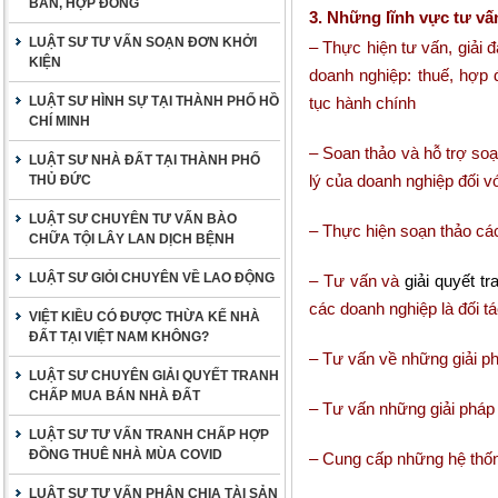
BẢN, HỢP ĐỒNG
3. Những lĩnh vực tư vấ
LUẬT SƯ TƯ VẤN SOẠN ĐƠN KHỞI
– Thực hiện tư vấn, giải 
KIỆN
doanh nghiệp: thuế, hợp 
LUẬT SƯ HÌNH SỰ TẠI THÀNH PHỐ HỒ
tục hành chính
CHÍ MINH
– Soan thảo và hỗ trợ so
LUẬT SƯ NHÀ ĐẤT TẠI THÀNH PHỐ
lý của doanh nghiệp đối 
THỦ ĐỨC
LUẬT SƯ CHUYÊN TƯ VẤN BÀO
– Thực hiện soạn thảo cá
CHỮA TỘI LÂY LAN DỊCH BỆNH
LUẬT SƯ GIỎI CHUYÊN VỀ LAO ĐỘNG
– Tư vấn và
giải quyết t
các doanh nghiệp là đối tá
VIỆT KIỀU CÓ ĐƯỢC THỪA KẾ NHÀ
ĐẤT TẠI VIỆT NAM KHÔNG?
– Tư vấn về những giải p
LUẬT SƯ CHUYÊN GIẢI QUYẾT TRANH
CHẤP MUA BÁN NHÀ ĐẤT
– Tư vấn những giải pháp 
LUẬT SƯ TƯ VẤN TRANH CHẤP HỢP
ĐỒNG THUÊ NHÀ MÙA COVID
– Cung cấp những hệ thốn
LUẬT SƯ TƯ VẤN PHÂN CHIA TÀI SẢN