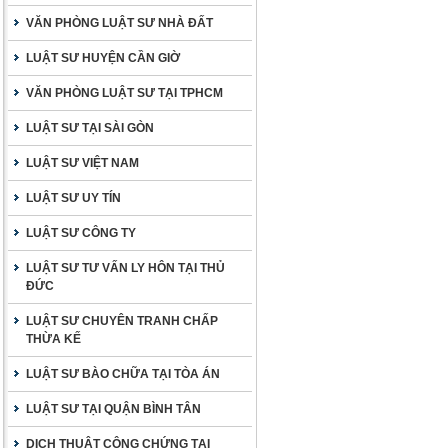
VĂN PHÒNG LUẬT SƯ NHÀ ĐẤT
LUẬT SƯ HUYỆN CẦN GIỜ
VĂN PHÒNG LUẬT SƯ TẠI TPHCM
LUẬT SƯ TẠI SÀI GÒN
LUẬT SƯ VIỆT NAM
LUẬT SƯ UY TÍN
LUẬT SƯ CÔNG TY
LUẬT SƯ TƯ VẤN LY HÔN TẠI THỦ
ĐỨC
LUẬT SƯ CHUYÊN TRANH CHẤP
THỪA KẾ
LUẬT SƯ BÀO CHỮA TẠI TÒA ÁN
LUẬT SƯ TẠI QUẬN BÌNH TÂN
DỊCH THUẬT CÔNG CHỨNG TẠI