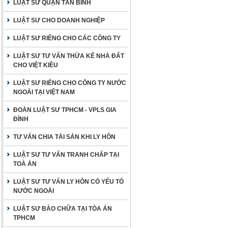
LUẬT SƯ QUẬN TÂN BÌNH
LUẬT SƯ CHO DOANH NGHIỆP
LUẬT SƯ RIÊNG CHO CÁC CÔNG TY
LUẬT SƯ TƯ VẤN THỪA KẾ NHÀ ĐẤT
CHO VIỆT KIỀU
LUẬT SƯ RIÊNG CHO CÔNG TY NƯỚC
NGOÀI TẠI VIỆT NAM
ĐOÀN LUẬT SƯ TPHCM - VPLS GIA
ĐÌNH
TƯ VẤN CHIA TÀI SẢN KHI LY HÔN
LUẬT SƯ TƯ VẤN TRANH CHẤP TẠI
TOÀ ÁN
LUẬT SƯ TƯ VẤN LY HÔN CÓ YẾU TỐ
NƯỚC NGOÀI
LUẬT SƯ BÀO CHỮA TẠI TÒA ÁN
TPHCM