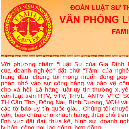
Với phương châm "Luật Sư của Gia Đình 
của doanh nghiệp" đặt chữ "Tâm" của nghề
hàng đầu, chúng tôi mong muốn đóng góp
phần nhỏ vào sự công bằng và bảo vệ côn
cho xã hội. Là hãng luật uy tín thường xuyê
vấn luật trên HTV, VTV, THVL, ANTV, VTC, S
TH Cần Thơ, Đồng Nai, Bình Dương, VOH và 
các tờ báo uy tín quốc gia... Chúng tôi chuyê
vấn, bào chữa cho khách hàng, thân chủ trên
lĩnh vực đất đai, thừa kế, hình sự, doanh ngh
ly hôn, công nợ, lao động, hợp đồng....