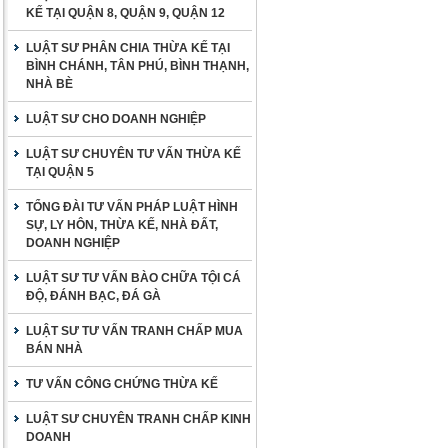
KẾ TẠI QUẬN 8, QUẬN 9, QUẬN 12
LUẬT SƯ PHÂN CHIA THỪA KẾ TẠI
BÌNH CHÁNH, TÂN PHÚ, BÌNH THẠNH,
NHÀ BÈ
LUẬT SƯ CHO DOANH NGHIỆP
LUẬT SƯ CHUYÊN TƯ VẤN THỪA KẾ
TẠI QUẬN 5
TỔNG ĐÀI TƯ VẤN PHÁP LUẬT HÌNH
SỰ, LY HÔN, THỪA KẾ, NHÀ ĐẤT,
DOANH NGHIỆP
LUẬT SƯ TƯ VẤN BÀO CHỮA TỘI CÁ
ĐỘ, ĐÁNH BẠC, ĐÁ GÀ
LUẬT SƯ TƯ VẤN TRANH CHẤP MUA
BÁN NHÀ
TƯ VẤN CÔNG CHỨNG THỪA KẾ
LUẬT SƯ CHUYÊN TRANH CHẤP KINH
DOANH