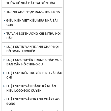
THỪA KẾ NHÀ ĐẤT TẠI BIÊN HÒA
TRANH CHẤP HỢP ĐỒNG THUÊ NHÀ
ĐIỀU KIỆN VIỆT KIỀU MUA NHÀ SÀI
GÒN
TƯ VẤN BỒI THƯỜNG KHI BỊ THU HỒI
ĐẤT
LUẬT SƯ TƯ VẤN TRANH CHẤP NỘI
BỘ DOANH NGHIỆP
LUẬT SƯ CHUYÊN TRANH CHẤP MUA
BÁN CĂN HỘ CHUNG CƯ
LUẬT SƯ TRÊN TRUYỀN HÌNH VÀ BÁO
CHÍ
LUẬT SƯ TƯ VẤN ĐĂNG KÝ NHÃN
HIỆU LOGO ĐỘC QUYỀN
LUẬT SƯ TƯ VẤN TRANH CHẤP LAO
ĐỘNG