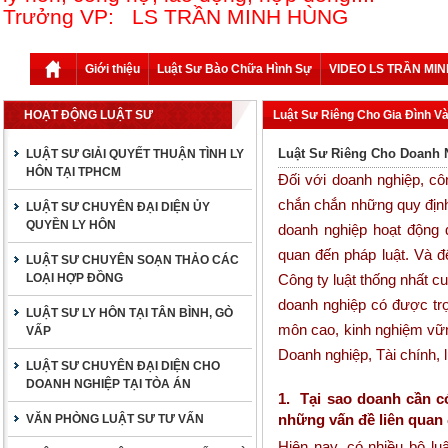
Trưởng VP: LS TRẦN MINH HÙNG
Giới thiệu
Luật Sư Bào Chữa Hình Sự
VIDEO LS TRẦN MI
HOẠT ĐỘNG LUẬT SƯ
Luật Sư Riêng Cho Gia Đình V
Luật Sư Riêng Cho Doanh 
LUẬT SƯ GIẢI QUYẾT THUẬN TÌNH LY
HÔN TẠI TPHCM
Đối với doanh nghiệp, c
chắn chắn những quy định
LUẬT SƯ CHUYÊN ĐẠI DIỆN ỦY
QUYỀN LY HÔN
doanh nghiệp hoạt động 
quan đến pháp luật. Và đ
LUẬT SƯ CHUYÊN SOẠN THẢO CÁC
LOẠI HỢP ĐỒNG
Công ty luật thống nhất 
doanh nghiệp có được trợ
LUẬT SƯ LY HÔN TẠI TÂN BÌNH, GÒ
môn cao, kinh nghiệm vữn
VẤP
Doanh nghiệp, Tài chính, 
LUẬT SƯ CHUYÊN ĐẠI DIỆN CHO
DOANH NGHIỆP TẠI TÒA ÁN
1. Tại sao doanh cần có
những vấn đề liên quan 
VĂN PHÒNG LUẬT SƯ TƯ VẤN
Hiện nay, có nhiều bộ lu