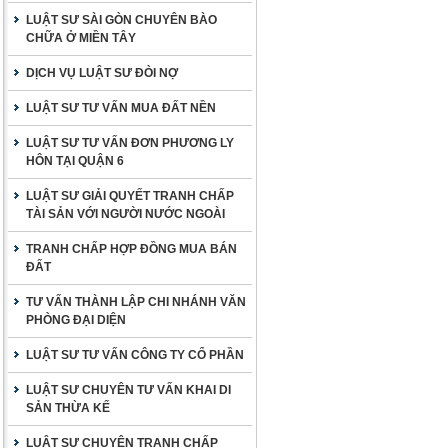
LUẬT SƯ SÀI GÒN CHUYÊN BÀO
CHỮA Ở MIỀN TÂY
DỊCH VỤ LUẬT SƯ ĐÒI NỢ
LUẬT SƯ TƯ VẤN MUA ĐẤT NỀN
LUẬT SƯ TƯ VẤN ĐƠN PHƯƠNG LY
HÔN TẠI QUẬN 6
LUẬT SƯ GIẢI QUYẾT TRANH CHẤP
TÀI SẢN VỚI NGƯỜI NƯỚC NGOÀI
TRANH CHẤP HỢP ĐỒNG MUA BÁN
ĐẤT
TƯ VẤN THÀNH LẬP CHI NHÁNH VĂN
PHÒNG ĐẠI DIỆN
LUẬT SƯ TƯ VẤN CÔNG TY CỔ PHẦN
LUẬT SƯ CHUYÊN TƯ VẤN KHAI DI
SẢN THỪA KẾ
LUẬT SƯ CHUYÊN TRANH CHẤP