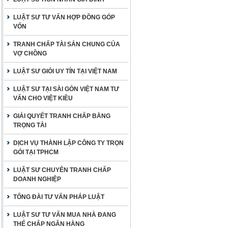
LUẬT SƯ TƯ VẤN HỢP ĐỒNG GÓP
VỐN
TRANH CHẤP TÀI SẢN CHUNG CỦA
VỢ CHỒNG
LUẬT SƯ GIỎI UY TÍN TẠI VIỆT NAM
LUẬT SƯ TẠI SÀI GÒN VIỆT NAM TƯ
VẤN CHO VIỆT KIỀU
GIẢI QUYẾT TRANH CHẤP BẰNG
TRỌNG TÀI
DỊCH VỤ THÀNH LẬP CÔNG TY TRỌN
GÓI TẠI TPHCM
LUẬT SƯ CHUYÊN TRANH CHẤP
DOANH NGHIỆP
TỔNG ĐÀI TƯ VẤN PHÁP LUẬT
LUẬT SƯ TƯ VẤN MUA NHÀ ĐANG
THẾ CHẤP NGÂN HÀNG