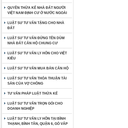
QUYỀN THỪA KẾ NHÀ ĐẤT NGƯỜI
VIỆT NAM ĐỊNH CƯ Ở NƯỚC NGOÀI
LUẬT SƯ TƯ VẤN TẶNG CHO NHÀ
ĐẤT
LUẬT SƯ TƯ VẤN ĐỨNG TÊN DÙM
NHÀ ĐẤT CĂN HỘ CHUNG CƯ
LUẬT SƯ TƯ VẤN LY HÔN CHO VIỆT
KIỀU
LUẬT SƯ TƯ VẤN MUA BÁN CĂN HỘ
LUẬT SƯ TƯ VẤN THỎA THUẬN TÀI
SẢN CỦA VỢ CHỒNG
TƯ VẤN PHÁP LUẬT THỪA KẾ
LUẬT SƯ TƯ VẤN TRỌN GÓI CHO
DOANH NGHIỆP
LUẬT SƯ TƯ VẤN LY HÔN TẠI BÌNH
THẠNH, BÌNH TÂN, QUẬN 6, GÒ VẤP