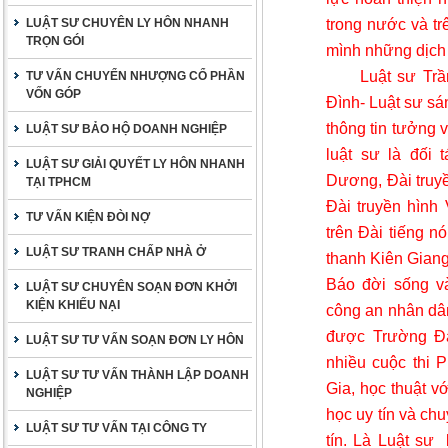
trong nước và tr
LUẬT SƯ CHUYÊN LY HÔN NHANH
TRỌN GÓI
mình những dịch 
Luật sư Tr
TƯ VẤN CHUYỂN NHƯỢNG CỔ PHẦN
VỐN GÓP
Đình- Luật sư sá
thông tin tưởng 
LUẬT SƯ BẢO HỘ DOANH NGHIỆP
luật sư là đối 
LUẬT SƯ GIẢI QUYẾT LY HÔN NHANH
Dương, Đài truy
TẠI TPHCM
Đài truyền hình
TƯ VẤN KIỆN ĐÒI NỢ
trên Đài tiếng n
LUẬT SƯ TRANH CHẤP NHÀ Ở
thanh Kiên Giang
Báo đời sống và
LUẬT SƯ CHUYÊN SOẠN ĐƠN KHỞI
KIỆN KHIẾU NẠI
công an nhân dân
được Trường Đạ
LUẬT SƯ TƯ VẤN SOẠN ĐƠN LY HÔN
nhiều cuộc thi 
LUẬT SƯ TƯ VẤN THÀNH LẬP DOANH
Gia, học thuật v
NGHIỆP
học uy tín và ch
LUẬT SƯ TƯ VẤN TẠI CÔNG TY
tín. Là Luật sư