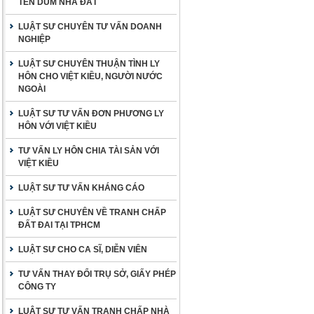
TÊN DÙM NHÀ ĐẤT
LUẬT SƯ CHUYÊN TƯ VẤN DOANH
NGHIỆP
LUẬT SƯ CHUYÊN THUẬN TÌNH LY
HÔN CHO VIỆT KIỀU, NGƯỜI NƯỚC
NGOÀI
LUẬT SƯ TƯ VẤN ĐƠN PHƯƠNG LY
HÔN VỚI VIỆT KIỀU
TƯ VẤN LY HÔN CHIA TÀI SẢN VỚI
VIỆT KIỀU
LUẬT SƯ TƯ VẤN KHÁNG CÁO
LUẬT SƯ CHUYÊN VỀ TRANH CHẤP
ĐẤT ĐAI TẠI TPHCM
LUẬT SƯ CHO CA SĨ, DIỄN VIÊN
TƯ VẤN THAY ĐỔI TRỤ SỞ, GIẤY PHÉP
CÔNG TY
LUẬT SƯ TƯ VẤN TRANH CHẤP NHÀ