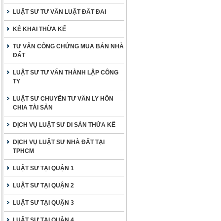
LUẬT SƯ TƯ VẤN LUẬT ĐẤT ĐAI
KÊ KHAI THỪA KẾ
TƯ VẤN CÔNG CHỨNG MUA BÁN NHÀ
ĐẤT
LUẬT SƯ TƯ VẤN THÀNH LẬP CÔNG
TY
LUẬT SƯ CHUYÊN TƯ VẤN LY HÔN
CHIA TÀI SẢN
DỊCH VỤ LUẬT SƯ DI SẢN THỪA KẾ
DỊCH VỤ LUẬT SƯ NHÀ ĐẤT TẠI
TPHCM
LUẬT SƯ TẠI QUẬN 1
LUẬT SƯ TẠI QUẬN 2
LUẬT SƯ TẠI QUẬN 3
LUẬT SƯ TẠI QUẬN 4