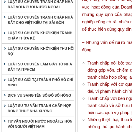
LUẬT SƯ CHUYÊN TRANH CHẤP NHÀ
vực hoạt động của Doan
ĐẤT VỚI NGƯỜI NƯỚC NGOÀI
những quy định của pháp
LUẬT SƯ CHUYÊN TRANH CHẤP NHÀ
nghiệp cũng có rất nhiều
ĐẤT CHO VIỆT KIỀU TẠI SÀI GÒN
để thực hiện đúng quy địn
LUẬT SƯ CHUYÊN KHỞI KIỆN TRANH
CHẤP THỪA KẾ
– Những vấn để rùi ro mà
LUẬT SƯ CHUYÊN KHỞI KIỆN THU HỒI
động
NỢ
Tranh chấp nội bộ: tra
LUẬT SƯ CHUYÊN LÀM GIẤY TỜ NHÀ
ĐẤT TẠI TPHCM
đông góp vốn, chiếm đo
tranh chấp hợp đồng l
LUẬT SƯ GIỎI TẠI THÀNH PHỐ HỒ CHÍ
Tranh chấp với cơ qua
MINH
đai, vi phạm hành chín
DỊCH VỤ SANG TÊN SỔ ĐỎ SỔ HỒNG
Tranh chấp với bên ngoà
tranh chấp về sở hữu t
LUẬT SƯ TƯ VẤN TRANH CHẤP HỢP
ĐỒNG THUÊ NHÀ XƯỞNG
hiện các dịch vụ pháp lý
Những thiệt hại, thua 
TƯ VẤN NGƯỜI NƯỚC NGOÀI LY HÔN
những thủ tục hành chí
VỚI NGƯỜI VIỆT NAM