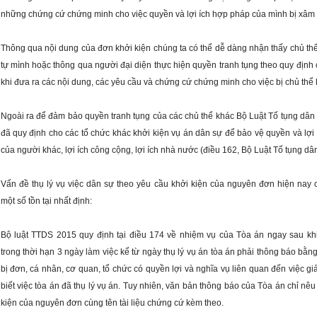
những chứng cứ chứng minh cho việc quyền và lợi ích hợp pháp của mình bị xâm
Thông qua nội dung của đơn khởi kiện chúng ta có thể dễ dàng nhận thấy chủ thể 
tự mình hoặc thông qua người đại diện thực hiện quyền tranh tụng theo quy định c
khi đưa ra các nội dung, các yêu cầu và chứng cứ chứng minh cho việc bị chủ thể 
Ngoài ra để đảm bảo quyền tranh tụng của các chủ thể khác Bộ Luật Tố tụng dân
đã quy định cho các tổ chức khác khởi kiện vụ án dân sự để bảo vệ quyền và lợi 
của người khác, lợi ích công cộng, lợi ích nhà nước (điều 162, Bộ Luật Tố tụng dâ
Vấn đề thụ lý vụ việc dân sự theo yêu cầu khởi kiện của nguyên đơn hiện nay 
một số tồn tại nhất định:
Bộ luật TTDS 2015 quy định tại điều 174 về nhiệm vụ của Tòa án ngay sau khi 
trong thời hạn 3 ngày làm việc kể từ ngày thụ lý vụ án tòa án phải thông báo bằn
bị đơn, cá nhân, cơ quan, tổ chức có quyền lợi và nghĩa vụ liên quan đến việc giả
biết việc tòa án đã thụ lý vụ án. Tuy nhiên, văn bản thông báo của Tòa án chỉ nêu
kiện của nguyên đơn cùng tên tài liệu chứng cứ kèm theo.