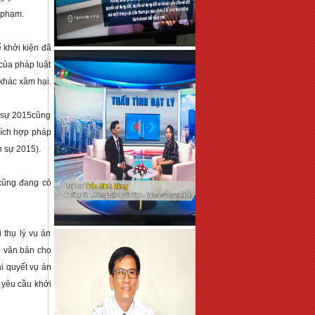
 phạm.
khởi kiện đã 
ủa pháp luật 
khác xâm hại.
 sự 2015cũng 
ích hợp pháp 
n sự 2015).
cũng đang có 
thụ lý vụ án 
g văn bản cho 
i quyết vụ án 
 yêu cầu khởi 