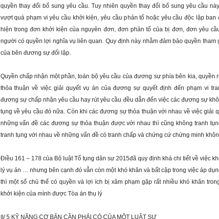
quyền thay đổi bổ sung yêu cầu. Tuy nhiên quyền thay đổi bổ sung yêu cầu nà
vượt quá phạm vi yêu cầu khởi kiện, yêu cầu phản tố hoặc yêu cầu độc lập ban 
hiện trong đơn khởi kiện của nguyên đơn, đơn phản tố của bị đơn, đơn yêu cầu
người có quyền lợi nghĩa vụ liên quan. Quy định này nhằm đảm bảo quyền tham gi
của bên đương sự đối lập.
Quyền chấp nhận một phần, toàn bộ yêu cầu của đương sự phía bên kia, quyền rú
thỏa thuận về việc giải quyết vụ án của đương sự quyết định đến phạm vi tran
đương sự chấp nhận yêu cầu hay rút yêu cầu đều dẫn đến việc các đương sự khôn
tụng về yêu cầu đó nữa. Còn khi các đương sự thỏa thuận với nhau về việc giải qu
những vấn đề các đương sự thỏa thuận được với nhau thì cũng không tranh tụn
Điều 161 – 178 của Bộ luật Tố tụng dân sự 2015đã quy định khá chi tiết về việc khở
lý vụ án … nhưng bên cạnh đó vẫn còn một khó khăn và bất cập trong việc áp dụng 
thì một số chủ thể có quyền và lợi ích bị xâm phạm gặp rất nhiều khó khăn trong
khởi kiện của mình được Tòa án thụ lý
II/ 5 KỸ NĂNG CƠ BẢN CẦN PHẢI CÓ CỦA MỘT LUẬT SƯ 