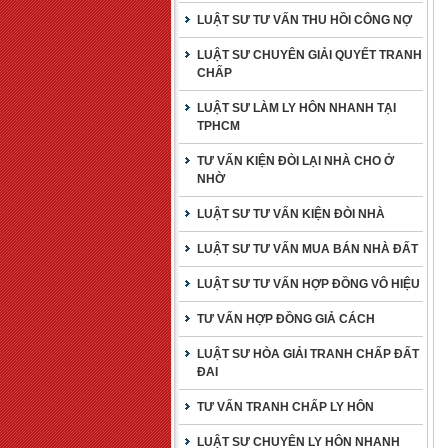
LUẬT SƯ TƯ VẤN THU HỒI CÔNG NỢ
LUẬT SƯ CHUYÊN GIẢI QUYẾT TRANH
CHẤP
LUẬT SƯ LÀM LY HÔN NHANH TẠI
TPHCM
TƯ VẤN KIỆN ĐÒI LẠI NHÀ CHO Ở
NHỜ
LUẬT SƯ TƯ VẤN KIỆN ĐÒI NHÀ
LUẬT SƯ TƯ VẤN MUA BÁN NHÀ ĐẤT
LUẬT SƯ TƯ VẤN HỢP ĐỒNG VÔ HIỆU
TƯ VẤN HỢP ĐỒNG GIẢ CÁCH
LUẬT SƯ HÒA GIẢI TRANH CHẤP ĐẤT
ĐAI
TƯ VẤN TRANH CHẤP LY HÔN
LUẬT SƯ CHUYÊN LY HÔN NHANH