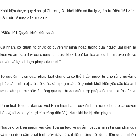
Khởi kiện được quy định tại Chương XII khởi kiện và thụ lý vụ án từ Điều 161 đến
Bộ Luật Tố tụng dân sự 2015.
 “Điều 161.Quyền khởi kiện vụ án
Cá nhân, cơ quan, tổ chức có quyền tự mình hoặc thông qua người đại diện h
kiện vụ án (sau đây gọi chung là người khởi kiện) tại Toà án có thẩm quyền để yê
quyền và lợi ích hợp pháp của mình”
Từ quy định trên của  pháp luật chúng ta có thể thấy người tự cho rằng quyền và
pháp của mình bị chủ thể khác xâm phạm có thể tự mình khởi kiện yêu cầu tòa án 
lợi bị xâm phạm hoặc là thông qua người đại diện hợp pháp của mình khởi kiện vụ
Pháp luật Tố tụng dân sự Việt Nam hiện hành quy định rất rộng chủ thể có quyền 
bảo vệ tối đa quyền lợi của công dân Việt Nam khi họ bị xâm phạm.
Người khởi kiện muốn yêu cầu Tòa án bảo vệ quyền lợi của mình thì cần phải có đ
và trong đơn cần phải trình bày đầy đủ chi tiết những nội dung liên quan, nhữn