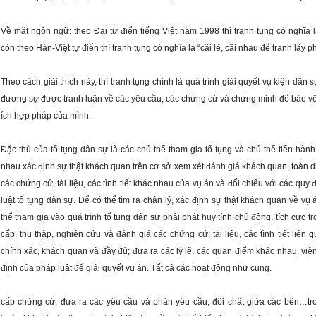
Về mặt ngôn ngữ: theo Đại từ điển tiếng Việt năm 1998 thì tranh tụng có nghĩa là
còn theo Hán-Việt tự điển thì tranh tụng có nghĩa là “cãi lẽ, cãi nhau để tranh lấy ph
Theo cách giải thích này, thì tranh tụng chính là quá trình giải quyết vụ kiện dân s
đương sự được tranh luận về các yêu cầu, các chứng cứ và chứng minh để bảo vệ 
ích hợp pháp của mình.
Đặc thù của tố tụng dân sự là các chủ thể tham gia tố tụng và chủ thể tiến hành 
nhau xác định sự thật khách quan trên cơ sở xem xét đánh giá khách quan, toàn di
các chứng cứ, tài liệu, các tình tiết khác nhau của vụ án và đối chiếu với các quy 
luật tố tụng dân sự. Để có thể tìm ra chân lý, xác định sự thật khách quan về vụ á
thể tham gia vào quá trình tố tụng dân sự phải phát huy tính chủ động, tích cực tr
cấp, thu thập, nghiên cứu và đánh giá các chứng cứ, tài liệu, các tình tiết liên 
chính xác, khách quan và đầy đủ; đưa ra các lý lẽ, các quan điểm khác nhau, viện
định của pháp luật để giải quyết vụ án. Tất cả các hoạt động như cung.
cấp chứng cứ, đưa ra các yêu cầu và phản yêu cầu, đối chất giữa các bên…tro