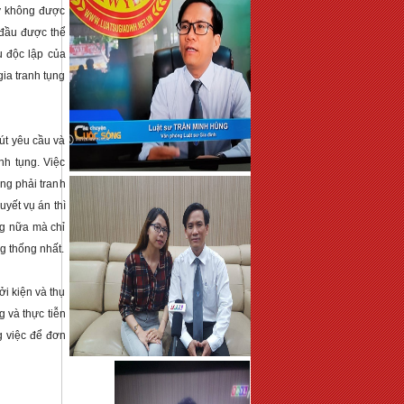
y không được 
đầu được thể 
 độc lập của 
a tranh tụng 
t yêu cầu và 
h tụng. Việc 
g phải tranh 
yết vụ án thì 
g nữa mà chỉ 
tranh tụng với nhau về những vấn đề có tranh chấp và chứng cứ chứng minh không thống nhất. 
i kiện và thụ 
và thực tiễn 
 việc để đơn 