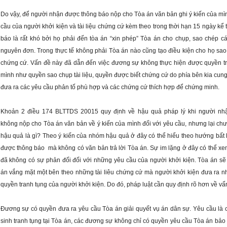
Do vậy, để người nhận được thông báo nộp cho Tòa án văn bản ghi ý kiến của mình
cầu của người khởi kiện và tài liệu chứng cứ kèm theo trong thời hạn 15 ngày kể 
báo là rất khó bởi họ phải đến tòa án “xin phép” Tòa án cho chụp, sao chép các 
nguyên đơn. Trong thực tế không phải Tòa án nào cũng tạo điều kiện cho họ sao ch
chứng cứ. Vấn đề này đã dẫn đến việc đương sự không thực hiện được quyền tr
mình như quyền sao chụp tài liệu, quyền được biết chứng cứ do phía bên kia cung 
đưa ra các yêu cầu phản tố phù hợp và các chứng cứ thích hợp để chứng minh.
Khoản 2 điều 174 BLTTDS 20015 quy định về hậu quả pháp lý khi người nhậ
không nộp cho Tòa án văn bản về ý kiến của mình đối với yêu cầu, nhưng lại chưa
hậu quả là gì? Theo ý kiến của nhóm hậu quả ở đây có thể hiểu theo hướng bất l
được thông báo  mà không có văn bản trả lời Tòa án. Sự im lặng ở đây có thể xem 
đã không có sự phản đối đối với những yêu cầu của người khởi kiện. Tòa án sẽ g
án vắng mặt một bên theo những tài liêu chứng cứ mà người khởi kiện đưa ra 
quyền tranh tụng của người khởi kiện. Do đó, pháp luật cần quy định rõ hơn về vấ
Đương sự có quyền đưa ra yêu cầu Tòa án giải quyết vụ án dân sự. Yêu cầu là c
sinh tranh tụng tại Tòa án, các đương sự không chỉ có quyền yêu cầu Tòa án bảo 