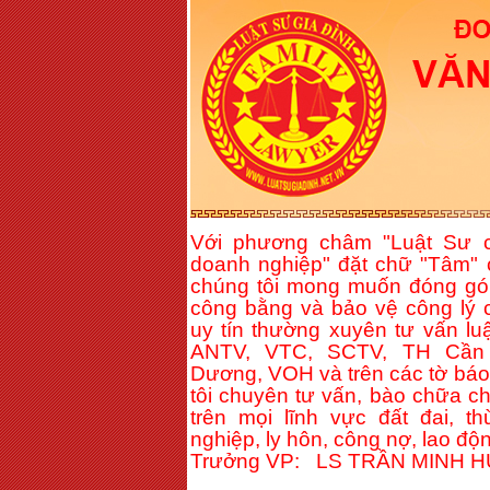
Với phương châm "Luật Sư c
doanh nghiệp" đặt chữ "Tâm" 
chúng tôi mong muốn đóng gó
công bằng và bảo vệ công lý c
uy tín thường xuyên tư vấn lu
ANTV, VTC, SCTV, TH Cần 
Dương, VOH và trên các tờ báo 
tôi chuyên tư vấn, bào chữa c
trên mọi lĩnh vực đất đai, t
nghiệp, ly hôn, công nợ, lao độn
Trưởng VP: LS TRẦN MINH 