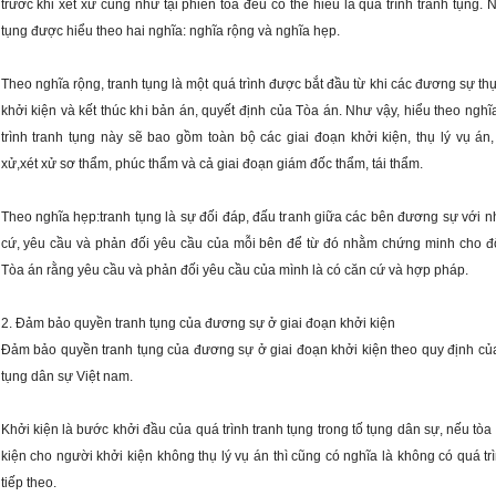
trước khi xét xử cũng như tại phiên tòa đều có thể hiểu là quá trình tranh tụng. N
tụng được hiểu theo hai nghĩa: nghĩa rộng và nghĩa hẹp.
Theo nghĩa rộng, tranh tụng là một quá trình được bắt đầu từ khi các đương sự th
khởi kiện và kết thúc khi bản án, quyết định của Tòa án. Như vậy, hiểu theo nghĩa
trình tranh tụng này sẽ bao gồm toàn bộ các giai đoạn khởi kiện, thụ lý vụ án, 
xử,xét xử sơ thẩm, phúc thẩm và cả giai đoạn giám đốc thẩm, tái thẩm.
Theo nghĩa hẹp:tranh tụng là sự đối đáp, đấu tranh giữa các bên đương sự với n
cứ, yêu cầu và phản đối yêu cầu của mỗi bên để từ đó nhằm chứng minh cho đ
Tòa án rằng yêu cầu và phản đối yêu cầu của mình là có căn cứ và hợp pháp.
2. Đảm bảo quyền tranh tụng của đương sự ở giai đoạn khởi kiện
Đảm bảo quyền tranh tụng của đương sự ở giai đoạn khởi kiện theo quy định của 
tụng dân sự Việt nam.
Khởi kiện là bước khởi đầu của quá trình tranh tụng trong tố tụng dân sự, nếu tòa á
kiện cho người khởi kiện không thụ lý vụ án thì cũng có nghĩa là không có quá trì
tiếp theo.