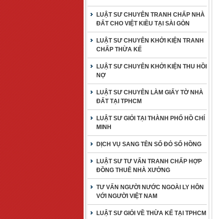
LUẬT SƯ CHUYÊN TRANH CHẤP NHÀ
ĐẤT CHO VIỆT KIỀU TẠI SÀI GÒN
LUẬT SƯ CHUYÊN KHỞI KIỆN TRANH
CHẤP THỪA KẾ
LUẬT SƯ CHUYÊN KHỞI KIỆN THU HỒI
NỢ
LUẬT SƯ CHUYÊN LÀM GIẤY TỜ NHÀ
ĐẤT TẠI TPHCM
LUẬT SƯ GIỎI TẠI THÀNH PHỐ HỒ CHÍ
MINH
DỊCH VỤ SANG TÊN SỔ ĐỎ SỔ HỒNG
LUẬT SƯ TƯ VẤN TRANH CHẤP HỢP
ĐỒNG THUÊ NHÀ XƯỞNG
TƯ VẤN NGƯỜI NƯỚC NGOÀI LY HÔN
VỚI NGƯỜI VIỆT NAM
LUẬT SƯ GIỎI VỀ THỪA KẾ TẠI TPHCM