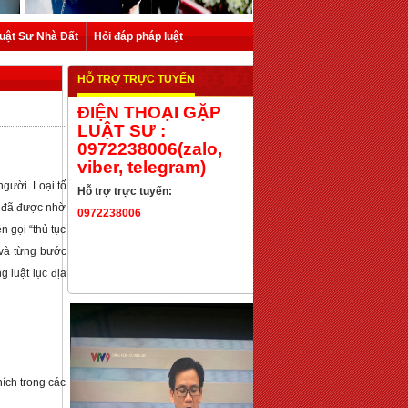
uật Sư Nhà Đất
Hỏi đáp pháp luật
HỖ TRỢ TRỰC TUYẾN
ĐIỆN THOẠI GẶP
LUẬT SƯ :
0972238006(zalo,
viber, telegram)
gười. Loại tố 
Hỗ trợ trực tuyến:
 đã được nhờ 
0972238006
gọi “thủ tục 
 và từng bước 
luật lục địa 
ích trong các 