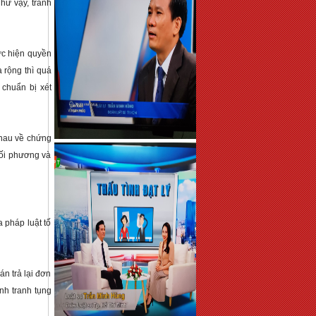
hư vậy, tranh 
ực hiện quyền 
 rộng thì quá 
chuẩn bị xét 
hau về chứng 
ối phương và 
pháp luật tố 
n trả lại đơn 
nh tranh tụng 