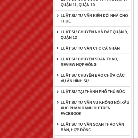
QUẬN 11, QUẬN 10
LUẬT SƯ TƯ VẤN KIỆN ĐÒI NHÀ CHO
THUÊ
LUẬT SƯ CHUYÊN NHÀ ĐẤT QUẬN 9,
QUẬN 12
LUẬT SƯ TƯ VẤN CHO CÁ NHÂN
LUẬT SƯ CHUYÊN SOẠN THẢO,
REVIEW HỢP ĐỒNG
LUẬT SƯ CHUYÊN BÀO CHỮA CÁC
VỤ ÁN HÌNH SỰ
LUẬT SƯ TẠI THÀNH PHỐ THỦ ĐỨC
LUẬT SƯ TƯ VẤN VU KHỐNG NÓI XẤU
XÚC PHẠM DANH DỰ TRÊN
FACEBOOK
LUẬT SƯ TƯ VẤN SOẠN THẢO VĂN
BẢN, HỢP ĐỒNG