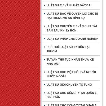
LUẬT SƯ TƯ VẤN LUẬT ĐẤT ĐAI
LUẬT SƯ BẢO VỆ QUYỀN LỢI CHO BỊ
HẠI TRONG VỤ ÁN HÌNH SỰ
LUẬT SƯ CHUYÊN TƯ VẤN CHIA TÀI
SẢN SAU KHI LY HÔN
LUẬT SƯ PHÁP CHẾ DOANH NGHIỆP
PHÍ THUÊ LUẬT SƯ LY HÔN TẠI
TPHCM
TƯ VẤN THỦ TỤC NHẬN THỪA KẾ
NHÀ ĐẤT
LUẬT SƯ CHO VIỆT KIỀU VÀ NGƯỜI
NƯỚC NGOÀI
LUẬT SƯ GIỎI CHUYÊN TỐ TỤNG
LUẬT SƯ CHO CÔNG TY TẠI QUẬN 6,
BÌNH TÂN
LUẬT SƯ CHO CÔNG TY TẠI QUẬN 5,