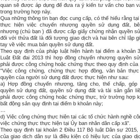
quan sẽ được áp dụng để đưa ra ý kiến tư vấn cho bạn và
trong trường hợp này.
Qua những thông tin bạn đọc cung cấp, có thể hiểu rằng tại
thực hiện việc chuyển nhượng quyền sử dụng đất, b
nhượng (chú bạn ) đã được cấp giấy chứng nhận quyền sử
đối với thửa đất là đối tượng giao dịch và hai bên chỉ lập gi
tay về việc mua bán quyền sử dụng đất.
Theo quy định của pháp luật hiện hành tại điểm a khoản 
Luật Đất đai 2013 thì hợp đồng chuyển nhượng quyền sử
phải được công chứng hoặc chứng thực theo quy định của 
"Việc công chứng, chứng thực hợp đồng, văn bản thực
quyền của người sử dụng đất được thực hiện như sau:
a) Hợp đồng chuyển nhượng, tặng cho, thế chấp, góp
quyền sử dụng đất, quyền sử dụng đất và tài sản gắn liề
phải được công chứng hoặc chứng thực, trừ trường hợp k
bất động sản quy định tại điểm b khoản này;
…
d) Việc công chứng thực hiện tại các tổ chức hành nghề c
việc chứng thực thực hiện tại Ủy ban nhân dân cấp xã".
Theo quy định tại khoản 2 Điều 117 Bộ luật Dân sự 2015,
của giao dịch dân sự là điều kiện có hiệu lực của giao d