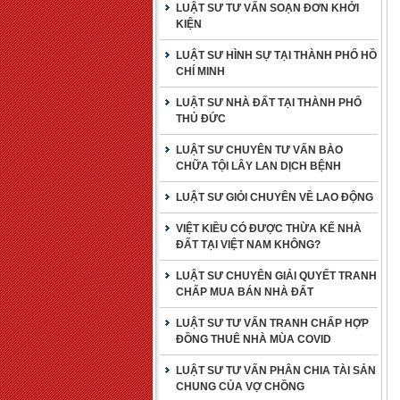
LUẬT SƯ TƯ VẤN SOẠN ĐƠN KHỞI
KIỆN
LUẬT SƯ HÌNH SỰ TẠI THÀNH PHỐ HỒ
CHÍ MINH
LUẬT SƯ NHÀ ĐẤT TẠI THÀNH PHỐ
THỦ ĐỨC
LUẬT SƯ CHUYÊN TƯ VẤN BÀO
CHỮA TỘI LÂY LAN DỊCH BỆNH
LUẬT SƯ GIỎI CHUYÊN VỀ LAO ĐỘNG
VIỆT KIỀU CÓ ĐƯỢC THỪA KẾ NHÀ
ĐẤT TẠI VIỆT NAM KHÔNG?
LUẬT SƯ CHUYÊN GIẢI QUYẾT TRANH
CHẤP MUA BÁN NHÀ ĐẤT
LUẬT SƯ TƯ VẤN TRANH CHẤP HỢP
ĐỒNG THUÊ NHÀ MÙA COVID
LUẬT SƯ TƯ VẤN PHÂN CHIA TÀI SẢN
CHUNG CỦA VỢ CHỒNG