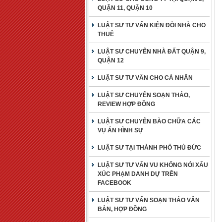
QUẬN 11, QUẬN 10
LUẬT SƯ TƯ VẤN KIỆN ĐÒI NHÀ CHO
THUÊ
LUẬT SƯ CHUYÊN NHÀ ĐẤT QUẬN 9,
QUẬN 12
LUẬT SƯ TƯ VẤN CHO CÁ NHÂN
LUẬT SƯ CHUYÊN SOẠN THẢO,
REVIEW HỢP ĐỒNG
LUẬT SƯ CHUYÊN BÀO CHỮA CÁC
VỤ ÁN HÌNH SỰ
LUẬT SƯ TẠI THÀNH PHỐ THỦ ĐỨC
LUẬT SƯ TƯ VẤN VU KHỐNG NÓI XẤU
XÚC PHẠM DANH DỰ TRÊN
FACEBOOK
LUẬT SƯ TƯ VẤN SOẠN THẢO VĂN
BẢN, HỢP ĐỒNG