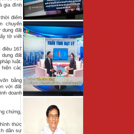
 gia đình
 thời điểm
ên chuyển
 dụng đất
ấy tờ viết
3 điều 167
 dụng đất
pháp luật.
 hiện các
 vốn bằng
n với đất
inh doanh
ông chứng,
 hình thức
ịch dân sự