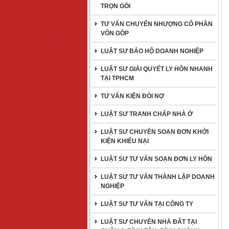
TRỌN GÓI
TƯ VẤN CHUYỂN NHƯỢNG CỔ PHẦN
VỐN GÓP
LUẬT SƯ BẢO HỘ DOANH NGHIỆP
LUẬT SƯ GIẢI QUYẾT LY HÔN NHANH
TẠI TPHCM
TƯ VẤN KIỆN ĐÒI NỢ
LUẬT SƯ TRANH CHẤP NHÀ Ở
LUẬT SƯ CHUYÊN SOẠN ĐƠN KHỞI
KIỆN KHIẾU NẠI
LUẬT SƯ TƯ VẤN SOẠN ĐƠN LY HÔN
LUẬT SƯ TƯ VẤN THÀNH LẬP DOANH
NGHIỆP
LUẬT SƯ TƯ VẤN TẠI CÔNG TY
LUẬT SƯ CHUYÊN NHÀ ĐẤT TẠI