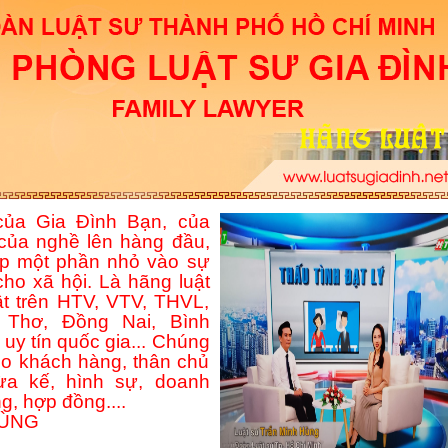
ủa Gia Đình Bạn, của
của nghề lên hàng đầu,
p một phần nhỏ vào sự
ho xã hội. Là hãng luật
ật trên HTV, VTV, THVL,
Thơ, Đồng Nai, Bình
uy tín quốc gia... Chúng
ho khách hàng, thân chủ
hừa kế, hình sự, doanh
g, hợp đồng....
HÙNG