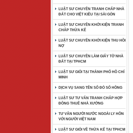
LUẬT SƯ CHUYÊN TRANH CHẤP NHÀ
ĐẤT CHO VIỆT KIỀU TẠI SÀI GÒN
LUẬT SƯ CHUYÊN KHỞI KIỆN TRANH
CHẤP THỪA KẾ
LUẬT SƯ CHUYÊN KHỞI KIỆN THU HỒI
NỢ
LUẬT SƯ CHUYÊN LÀM GIẤY TỜ NHÀ
ĐẤT TẠI TPHCM
LUẬT SƯ GIỎI TẠI THÀNH PHỐ HỒ CHÍ
MINH
DỊCH VỤ SANG TÊN SỔ ĐỎ SỔ HỒNG
LUẬT SƯ TƯ VẤN TRANH CHẤP HỢP
ĐỒNG THUÊ NHÀ XƯỞNG
TƯ VẤN NGƯỜI NƯỚC NGOÀI LY HÔN
VỚI NGƯỜI VIỆT NAM
LUẬT SƯ GIỎI VỀ THỪA KẾ TẠI TPHCM