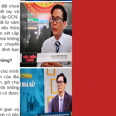
a đất chưa
ết tay và
 cấp GCN.
đất từ năm
, nếu thửa
m xét cấp
n mà không
ục chuyển
 đình bạn
không?
 chú mình
n của địa
m, giờ cha
 tôi không
ôi có được
i gian vụ
nh có liên