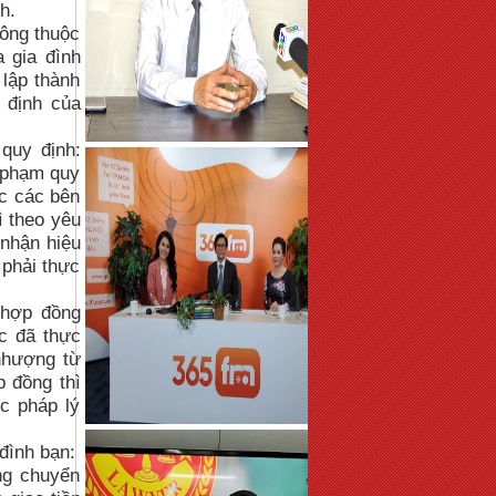
h.
ông thuộc
 gia đình
 lập thành
 định của
quy định:
 phạm quy
c các bên
ì theo yêu
 nhận hiệu
 phải thực
 hợp đồng
c đã thực
nhượng từ
p đồng thì
c pháp lý
đình bạn:
ng chuyển