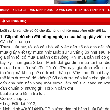
ình Sự
VIDEO LS TRẦN MINH HÙNG TƯ VẤN LUẬT TRÊN TRUYỀN HÌNH
L
Luật Sư Tranh Tụng
Luật sư tư vấn cấp sổ đỏ cho đất nông nghiệp mua bằng giấy viết tay
1.
Cấp sổ đỏ cho đất nông nghiệp mua bằng giấy viết ta
Câu hỏi của bạn:
Thưa Luật sư, tôi có câu hỏi về việc cấp sổ đỏ cho đất n
mua giấy viết tay muốn nhờ Luật sư tư vấn giúp như sau:
gia đình tôi có mua 1 mảnh đất ruộng. Khi mua bán chỉ có gi
tay ký nhận giữa 2 bên. Mảnh đất gia đình mua tại thời đ
chưa được cấp sổ đỏ. Từ đó đến nay gia đình vẫn sử 
thường mà không hề có tranh chấp gì. Vậy cho tôi hỏi bây 
thể làm được sổ đỏ không? Sổ đỏ được cấp luôn cho gia đì
cấp cho bên bán xong mới được làm thủ tục sang nhượ
cần chuẩn bị những gì? Tôi xin cảm ơn!
Luật sư Gia Đình trả lời:
Cơ sở pháp lý:
• Luật Đất đai 2013;
• Nghị định 43/2014/NĐ-CP hướng dẫn thi hành Luật Đất đai