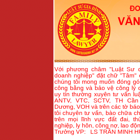
Với phương châm "Luật Sư c
doanh nghiệp" đặt chữ "Tâm" 
chúng tôi mong muốn đóng gó
công bằng và bảo vệ công lý c
uy tín thường xuyên tư vấn lu
ANTV, VTC, SCTV, TH Cần 
Dương, VOH và trên các tờ báo 
tôi chuyên tư vấn, bào chữa c
trên mọi lĩnh vực đất đai, t
nghiệp, ly hôn, công nợ, lao độn
Trưởng VP: LS TRẦN MINH 