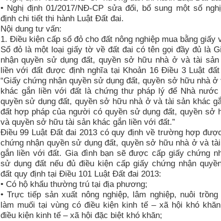
• Nghị định 01/2017/NĐ-CP sửa đổi, bổ sung một số nghị
định chi tiết thi hành Luật Đất đai.
Nội dung tư vấn:
1. Điều kiện cấp sổ đỏ cho đất nông nghiệp mua bằng giấy v
Sổ đỏ là một loại giấy tờ về đất đai có tên gọi đầy đủ là 
nhận quyền sử dụng đất, quyền sở hữu nhà ở và tài sản
liền với đất được định nghĩa tại Khoản 16 Điều 3 Luật đất
“Giấy chứng nhận quyền sử dụng đất, quyền sở hữu nhà ở 
khác gắn liền với đất là chứng thư pháp lý để Nhà nước
quyền sử dụng đất, quyền sở hữu nhà ở và tài sản khác gắ
đất hợp pháp của người có quyền sử dụng đất, quyền sở 
và quyền sở hữu tài sản khác gắn liền với đất.”
Điều 99 Luật Đất đai 2013 có quy định về trường hợp đượ
chứng nhận quyền sử dụng đất, quyền sở hữu nhà ở và tài
gắn liền với đất. Gia đình bạn sẽ được cấp giấy chứng n
sử dụng đất nếu đủ điều kiện cấp giấy chứng nhận quyề
đất quy định tại Điều 101 Luật Đất đai 2013:
• Có hộ khẩu thường trú tại địa phương;
• Trực tiếp sản xuất nông nghiệp, lâm nghiệp, nuôi trồng
làm muối tại vùng có điều kiện kinh tế – xã hội khó khă
điều kiện kinh tế – xã hội đặc biệt khó khăn;