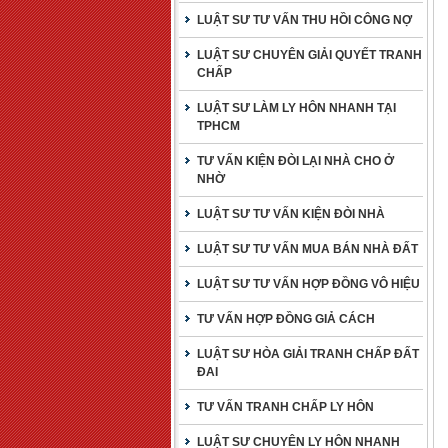
LUẬT SƯ TƯ VẤN THU HỒI CÔNG NỢ
LUẬT SƯ CHUYÊN GIẢI QUYẾT TRANH
CHẤP
LUẬT SƯ LÀM LY HÔN NHANH TẠI
TPHCM
TƯ VẤN KIỆN ĐÒI LẠI NHÀ CHO Ở
NHỜ
LUẬT SƯ TƯ VẤN KIỆN ĐÒI NHÀ
LUẬT SƯ TƯ VẤN MUA BÁN NHÀ ĐẤT
LUẬT SƯ TƯ VẤN HỢP ĐỒNG VÔ HIỆU
TƯ VẤN HỢP ĐỒNG GIẢ CÁCH
LUẬT SƯ HÒA GIẢI TRANH CHẤP ĐẤT
ĐAI
TƯ VẤN TRANH CHẤP LY HÔN
LUẬT SƯ CHUYÊN LY HÔN NHANH