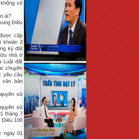
 không có
o ai?
 sung Điều
 được cấp
i khoản 2
ăng ký đất
hữu nhà ở
a Luật đất
tục chuyển
c yêu cầu
 văn bản
 quyền sử
 quyền sử
1 tháng 7
i Điều 100
c ngày 01