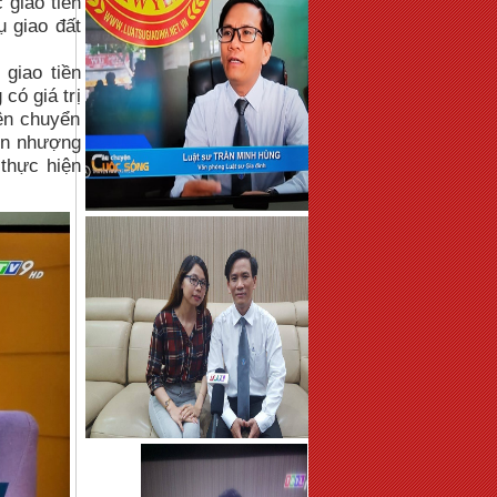
 giao tiền
 giao đất
giao tiền
có giá trị
ên chuyển
yển nhượng
 thực hiện