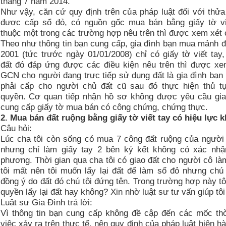
tháng 7 năm 2014.”
Như vậy, căn cứ quy định trên của pháp luật đối với thử
được cấp sổ đỏ, có nguồn gốc mua bán bằng giấy tờ vi
thuộc một trong các trường hợp nêu trên thì được xem xét
Theo như thông tin bạn cung cấp, gia đình bạn mua mảnh 
2001 (tức trước ngày 01/01/2008) chỉ có giấy tờ viết tay
đất đó đáp ứng được các điều kiện nêu trên thì được xe
GCN cho người đang trực tiếp sử dụng đất là gia đình bạ
phải cấp cho người chủ đất cũ sau đó thực hiện thủ t
quyền. Cơ quan tiếp nhận hồ sơ không được yêu cầu gia
cung cấp giấy tờ mua bán có công chứng, chứng thực.
2. Mua bán đất ruộng bằng giấy tờ viết tay có hiệu lực 
Câu hỏi:
Lúc cha tôi còn sống có mua 7 công đất ruộng của người
nhưng chỉ làm giấy tay 2 bên ký kết không có xác nhậ
phương. Thời gian qua cha tôi có giao đất cho người cô là
tôi mất nên tôi muốn lấy lại đất để làm sổ đỏ nhưng chú
đồng ý do đất đó chú tôi đứng tên. Trong trường hợp này t
quyền lấy lại đất hay không? Xin nhờ luật sư tư vấn giúp tôi
Luật sư Gia Đình trả lời:
Vì thông tin bạn cung cấp không đề cập đến các mốc thờ
việc xảy ra trên thực tế, nên quy định của pháp luật hiện hà