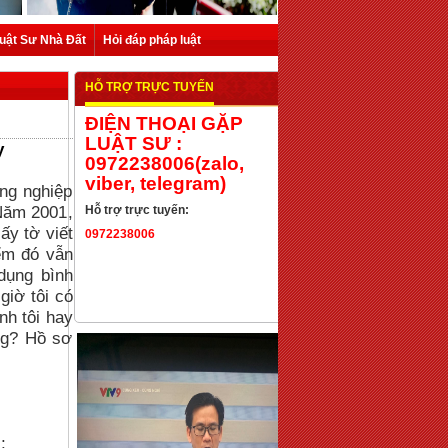
uật Sư Nhà Đất
Hỏi đáp pháp luật
HỖ TRỢ TRỰC TUYẾN
ĐIỆN THOẠI GẶP
LUẬT SƯ :
y
0972238006(zalo,
viber, telegram)
ông nghiệp
 Năm 2001,
Hỗ trợ trực tuyến:
ấy tờ viết
0972238006
iểm đó vẫn
dụng bình
giờ tôi có
nh tôi hay
ng? Hồ sơ
;