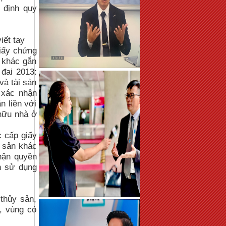
 định quy
iết tay
Giấy chứng
 khác gắn
 đai 2013:
và tài sản
 xác nhận
n liền với
hữu nhà ở
c cấp giấy
 sản khác
hận quyền
n sử dụng
 thủy sản,
n, vùng có