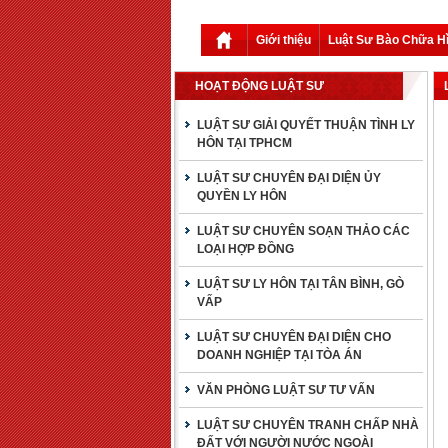
Giới thiệu
Luật Sư Bào Chữa H
HOẠT ĐỘNG LUẬT SƯ
LUẬT SƯ GIẢI QUYẾT THUẬN TÌNH LY
HÔN TẠI TPHCM
LUẬT SƯ CHUYÊN ĐẠI DIỆN ỦY
QUYỀN LY HÔN
LUẬT SƯ CHUYÊN SOẠN THẢO CÁC
LOẠI HỢP ĐỒNG
LUẬT SƯ LY HÔN TẠI TÂN BÌNH, GÒ
VẤP
LUẬT SƯ CHUYÊN ĐẠI DIỆN CHO
DOANH NGHIỆP TẠI TÒA ÁN
VĂN PHÒNG LUẬT SƯ TƯ VẤN
LUẬT SƯ CHUYÊN TRANH CHẤP NHÀ
ĐẤT VỚI NGƯỜI NƯỚC NGOÀI