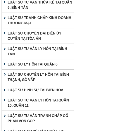
LUẬT SƯ TƯ VẤN THỪA KẾ TẠI QUẬN
6, BÌNH TÂN
LUẬT SƯ TRANH CHẤP KINH DOANH
THƯƠNG MẠI
LUẬT SƯ CHUYÊN ĐẠI DIỆN ỦY
QUYỀN TẠI TÒA ÁN
LUẬT SƯ TƯ VẤN LY HÔN TẠI BÌNH
TÂN
LUẬT SƯ LY HÔN TẠI QUẬN 6
LUẬT SƯ CHUYÊN LY HÔN TẠI BÌNH
THẠNH, GÒ VẤP
LUẬT SƯ HÌNH SỰ TẠI BIÊN HÒA
LUẬT SƯ TƯ VẤN LY HÔN TẠI QUẬN
10, QUẬN 11
LUẬT SƯ TƯ VẤN TRANH CHẤP CỐ
PHẦN VỐN GÓP