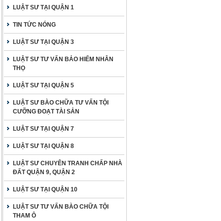
LUẬT SƯ TẠI QUẬN 1
TIN TỨC NÓNG
LUẬT SƯ TẠI QUẬN 3
LUẬT SƯ TƯ VẤN BẢO HIỂM NHÂN
THỌ
LUẬT SƯ TẠI QUẬN 5
LUẬT SƯ BÀO CHỮA TƯ VẤN TỘI
CƯỠNG ĐOẠT TÀI SẢN
LUẬT SƯ TẠI QUẬN 7
LUẬT SƯ TẠI QUẬN 8
LUẬT SƯ CHUYÊN TRANH CHẤP NHÀ
ĐẤT QUẬN 9, QUẬN 2
LUẬT SƯ TẠI QUẬN 10
LUẬT SƯ TƯ VẤN BÀO CHỮA TỘI
THAM Ô