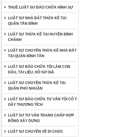
THUÊ LUẬT SƯ BÀO CHỮA HÌNH SỰ
LUẬT SƯ NHÀ ĐẤT THỪA KẾ TẠI
QUẬN TÂN BÌNH
LUẬT SƯ THỪA KẾ TẠI HUYỆN BÌNH
CHÁNH
LUẬT SƯ CHUYÊN THỪA KẾ NHÀ ĐẤT
TẠI QUẬN BÌNH TÂN
LUẬT SƯ BÀO CHỮA TỘI LÀM CON
DẤU, TÀI LIỆU, HỒ SƠ GIẢ
LUẬT SƯ CHUYÊN THỪA KẾ TẠI
QUẬN PHÚ NHUẬN
LUẬT SƯ BÀO CHỮA TƯ VẤN TỘI CỐ Ý
GÂY THƯƠNG TÍCH
LUẬT SƯ TƯ VẤN TRANH CHẤP HỢP
ĐỒNG XÂY DỰNG
LUẬT SƯ CHUYÊN VỀ DI CHÚC