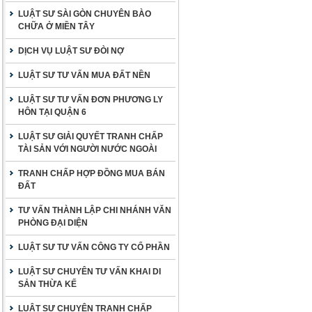
LUẬT SƯ SÀI GÒN CHUYÊN BÀO
CHỮA Ở MIỀN TÂY
DỊCH VỤ LUẬT SƯ ĐÒI NỢ
LUẬT SƯ TƯ VẤN MUA ĐẤT NỀN
LUẬT SƯ TƯ VẤN ĐƠN PHƯƠNG LY
HÔN TẠI QUẬN 6
LUẬT SƯ GIẢI QUYẾT TRANH CHẤP
TÀI SẢN VỚI NGƯỜI NƯỚC NGOÀI
TRANH CHẤP HỢP ĐỒNG MUA BÁN
ĐẤT
TƯ VẤN THÀNH LẬP CHI NHÁNH VĂN
PHÒNG ĐẠI DIỆN
LUẬT SƯ TƯ VẤN CÔNG TY CỔ PHẦN
LUẬT SƯ CHUYÊN TƯ VẤN KHAI DI
SẢN THỪA KẾ
LUẬT SƯ CHUYÊN TRANH CHẤP