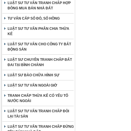
LUẬT SƯ TƯ VẤN TRANH CHẤP HỢP
ĐỒNG MUA BÁN NHÀ ĐẤT
TƯ VẤN CẤP SỔ ĐỎ, SỔ HỒNG
LUẬT SƯ TƯ VẤN PHÂN CHIA THỪA
KẾ
LUẬT SƯ TƯ VẤN CHO CÔNG TY BẤT
ĐỘNG SẢN
LUẬT SƯ CHUYÊN TRANH CHẤP ĐẤT
ĐAI TẠI BÌNH CHÁNH
LUẬT SƯ BÀO CHỮA HÌNH SỰ
LUẬT SƯ TƯ VẤN NGOÀI GIỜ
TRANH CHẤP THỪA KẾ CÓ YẾU TỐ
NƯỚC NGOÀI
LUẬT SƯ TƯ VẤN TRANH CHẤP ĐÒI
LẠI TÀI SẢN
LUẬT SƯ TƯ VẤN TRANH CHẤP ĐỨNG