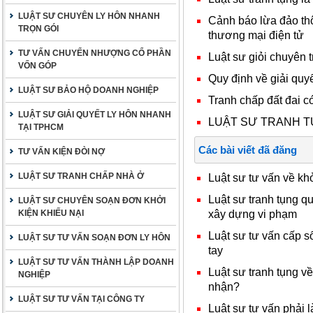
LUẬT SƯ CHUYÊN LY HÔN NHANH
Cảnh báo lừa đảo th
TRỌN GÓI
thương mại điện tử
TƯ VẤN CHUYỂN NHƯỢNG CỔ PHẦN
Luật sư giỏi chuyên t
VỐN GÓP
Quy định về giải quy
LUẬT SƯ BẢO HỘ DOANH NGHIỆP
Tranh chấp đất đai c
LUẬT SƯ GIẢI QUYẾT LY HÔN NHANH
LUẬT SƯ TRANH T
TẠI TPHCM
Các bài viết đã đăng
TƯ VẤN KIỆN ĐÒI NỢ
LUẬT SƯ TRANH CHẤP NHÀ Ở
Luật sư tư vấn về kh
Luật sư tranh tụng q
LUẬT SƯ CHUYÊN SOẠN ĐƠN KHỞI
xây dựng vi phạm
KIỆN KHIẾU NẠI
Luật sư tư vấn cấp s
LUẬT SƯ TƯ VẤN SOẠN ĐƠN LY HÔN
tay
LUẬT SƯ TƯ VẤN THÀNH LẬP DOANH
Luật sư tranh tụng v
NGHIỆP
nhận?
LUẬT SƯ TƯ VẤN TẠI CÔNG TY
Luật sư tư vấn phải 