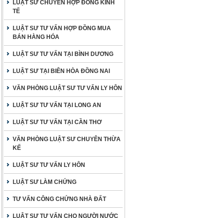
LUẬT SƯ CHUYÊN HỢP ĐỒNG KINH
TẾ
LUẬT SƯ TƯ VẤN HỢP ĐỒNG MUA
BÁN HÀNG HÓA
LUẬT SƯ TƯ VẤN TẠI BÌNH DƯƠNG
LUẬT SƯ TẠI BIÊN HÒA ĐỒNG NAI
VĂN PHÒNG LUẬT SƯ TƯ VẤN LY HÔN
LUẬT SƯ TƯ VẤN TẠI LONG AN
LUẬT SƯ TƯ VẤN TẠI CẦN THƠ
VĂN PHÒNG LUẬT SƯ CHUYÊN THỪA
KẾ
LUẬT SƯ TƯ VẤN LY HÔN
LUẬT SƯ LÀM CHỨNG
TƯ VẤN CÔNG CHỨNG NHÀ ĐẤT
LUẬT SƯ TƯ VẤN CHO NGƯỜI NƯỚC