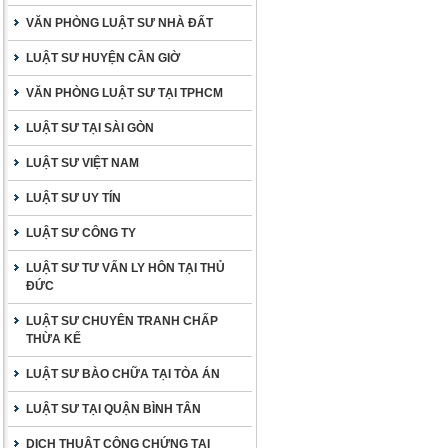
VĂN PHÒNG LUẬT SƯ NHÀ ĐẤT
LUẬT SƯ HUYỆN CẦN GIỜ
VĂN PHÒNG LUẬT SƯ TẠI TPHCM
LUẬT SƯ TẠI SÀI GÒN
LUẬT SƯ VIỆT NAM
LUẬT SƯ UY TÍN
LUẬT SƯ CÔNG TY
LUẬT SƯ TƯ VẤN LY HÔN TẠI THỦ
ĐỨC
LUẬT SƯ CHUYÊN TRANH CHẤP
THỪA KẾ
LUẬT SƯ BÀO CHỮA TẠI TÒA ÁN
LUẬT SƯ TẠI QUẬN BÌNH TÂN
DỊCH THUẬT CÔNG CHỨNG TẠI