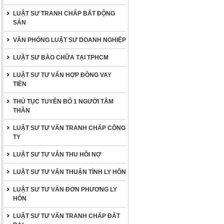
LUẬT SƯ TRANH CHẤP BẤT ĐỘNG
SẢN
VĂN PHÒNG LUẬT SƯ DOANH NGHIỆP
LUẬT SƯ BÀO CHỮA TẠI TPHCM
LUẬT SƯ TƯ VẤN HỢP ĐỒNG VAY
TIỀN
THỦ TỤC TUYÊN BỐ 1 NGƯỜI TÂM
THẦN
LUẬT SƯ TƯ VẤN TRANH CHẤP CÔNG
TY
LUẬT SƯ TƯ VẤN THU HỒI NỢ
LUẬT SƯ TƯ VẤN THUẬN TÌNH LY HÔN
LUẬT SƯ TƯ VẤN ĐƠN PHƯƠNG LY
HÔN
LUẬT SƯ TƯ VẤN TRANH CHẤP ĐẤT