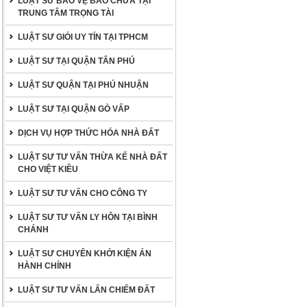
LUẬT SƯ BẢO VỆ BÀO CHỮA TẠI
TRUNG TÂM TRỌNG TÀI
LUẬT SƯ GIỎI UY TÍN TẠI TPHCM
LUẬT SƯ TẠI QUẬN TÂN PHÚ
LUẬT SƯ QUẬN TẠI PHÚ NHUẬN
LUẬT SƯ TẠI QUẬN GÒ VẤP
DỊCH VỤ HỢP THỨC HÓA NHÀ ĐẤT
LUẬT SƯ TƯ VẤN THỪA KẾ NHÀ ĐẤT
CHO VIỆT KIỀU
LUẬT SƯ TƯ VẤN CHO CÔNG TY
LUẬT SƯ TƯ VẤN LY HÔN TẠI BÌNH
CHÁNH
LUẬT SƯ CHUYÊN KHỞI KIỆN ÁN
HÀNH CHÍNH
LUẬT SƯ TƯ VẤN LẤN CHIẾM ĐẤT