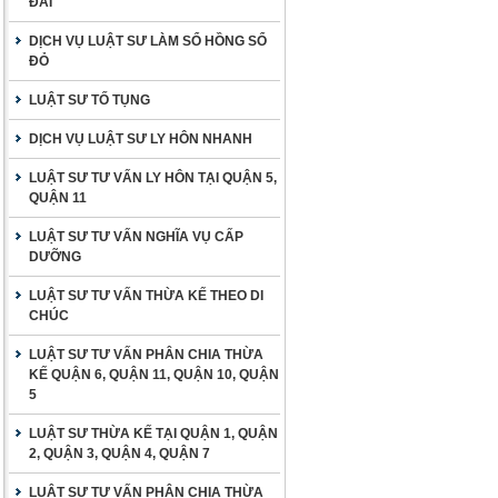
ĐAI
DỊCH VỤ LUẬT SƯ LÀM SỔ HỒNG SỔ
ĐỎ
LUẬT SƯ TỐ TỤNG
DỊCH VỤ LUẬT SƯ LY HÔN NHANH
LUẬT SƯ TƯ VẤN LY HÔN TẠI QUẬN 5,
QUẬN 11
LUẬT SƯ TƯ VẤN NGHĨA VỤ CẤP
DƯỠNG
LUẬT SƯ TƯ VẤN THỪA KẾ THEO DI
CHÚC
LUẬT SƯ TƯ VẤN PHÂN CHIA THỪA
KẾ QUẬN 6, QUẬN 11, QUẬN 10, QUẬN
5
LUẬT SƯ THỪA KẾ TẠI QUẬN 1, QUẬN
2, QUẬN 3, QUẬN 4, QUẬN 7
LUẬT SƯ TƯ VẤN PHÂN CHIA THỪA