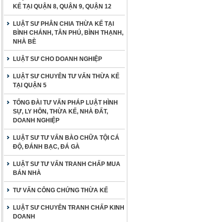
KẾ TẠI QUẬN 8, QUẬN 9, QUẬN 12
LUẬT SƯ PHÂN CHIA THỪA KẾ TẠI
BÌNH CHÁNH, TÂN PHÚ, BÌNH THẠNH,
NHÀ BÈ
LUẬT SƯ CHO DOANH NGHIỆP
LUẬT SƯ CHUYÊN TƯ VẤN THỪA KẾ
TẠI QUẬN 5
TỔNG ĐÀI TƯ VẤN PHÁP LUẬT HÌNH
SỰ, LY HÔN, THỪA KẾ, NHÀ ĐẤT,
DOANH NGHIỆP
LUẬT SƯ TƯ VẤN BÀO CHỮA TỘI CÁ
ĐỘ, ĐÁNH BẠC, ĐÁ GÀ
LUẬT SƯ TƯ VẤN TRANH CHẤP MUA
BÁN NHÀ
TƯ VẤN CÔNG CHỨNG THỪA KẾ
LUẬT SƯ CHUYÊN TRANH CHẤP KINH
DOANH