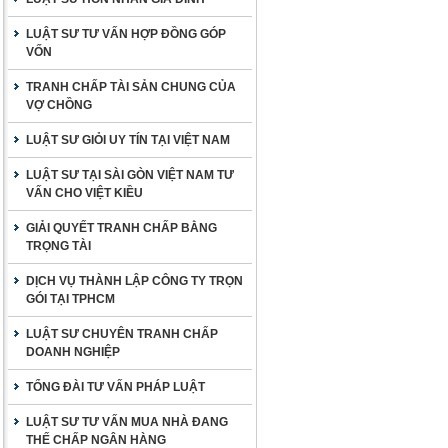
LUẬT SƯ TƯ VẤN HỢP ĐỒNG GÓP
VỐN
TRANH CHẤP TÀI SẢN CHUNG CỦA
VỢ CHỒNG
LUẬT SƯ GIỎI UY TÍN TẠI VIỆT NAM
LUẬT SƯ TẠI SÀI GÒN VIỆT NAM TƯ
VẤN CHO VIỆT KIỀU
GIẢI QUYẾT TRANH CHẤP BẰNG
TRỌNG TÀI
DỊCH VỤ THÀNH LẬP CÔNG TY TRỌN
GÓI TẠI TPHCM
LUẬT SƯ CHUYÊN TRANH CHẤP
DOANH NGHIỆP
TỔNG ĐÀI TƯ VẤN PHÁP LUẬT
LUẬT SƯ TƯ VẤN MUA NHÀ ĐANG
THẾ CHẤP NGÂN HÀNG