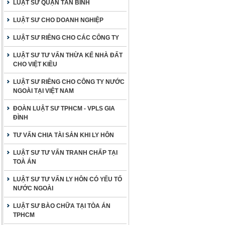
LUẬT SƯ QUẬN TÂN BÌNH
LUẬT SƯ CHO DOANH NGHIỆP
LUẬT SƯ RIÊNG CHO CÁC CÔNG TY
LUẬT SƯ TƯ VẤN THỪA KẾ NHÀ ĐẤT
CHO VIỆT KIỀU
LUẬT SƯ RIÊNG CHO CÔNG TY NƯỚC
NGOÀI TẠI VIỆT NAM
ĐOÀN LUẬT SƯ TPHCM - VPLS GIA
ĐÌNH
TƯ VẤN CHIA TÀI SẢN KHI LY HÔN
LUẬT SƯ TƯ VẤN TRANH CHẤP TẠI
TOÀ ÁN
LUẬT SƯ TƯ VẤN LY HÔN CÓ YẾU TỐ
NƯỚC NGOÀI
LUẬT SƯ BÀO CHỮA TẠI TÒA ÁN
TPHCM