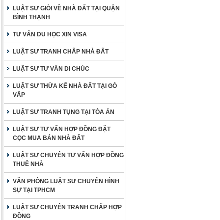
LUẬT SƯ GIỎI VỀ NHÀ ĐẤT TẠI QUẬN
BÌNH THẠNH
TƯ VẤN DU HỌC XIN VISA
LUẬT SƯ TRANH CHẤP NHÀ ĐẤT
LUẬT SƯ TƯ VẤN DI CHÚC
LUẬT SƯ THỪA KẾ NHÀ ĐẤT TẠI GÒ
VẤP
LUẬT SƯ TRANH TỤNG TẠI TÒA ÁN
LUẬT SƯ TƯ VẤN HỢP ĐỒNG ĐẶT
CỌC MUA BÁN NHÀ ĐẤT
LUẬT SƯ CHUYÊN TƯ VẤN HỢP ĐỒNG
THUÊ NHÀ
VĂN PHÒNG LUẬT SƯ CHUYÊN HÌNH
SỰ TẠI TPHCM
LUẬT SƯ CHUYÊN TRANH CHẤP HỢP
ĐỒNG