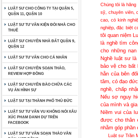
Chúng tôi là hãng l
LUẬT SƯ CHO CÔNG TY TẠI QUẬN 5,
sỹ, chuyên viên, 
QUẬN 11, QUẬN 10
cao, có kinh nghi
LUẬT SƯ TƯ VẤN KIỆN ĐÒI NHÀ CHO
nghiệp, đặc biệt 
THUÊ
tôi quan niệm Lu
LUẬT SƯ CHUYÊN NHÀ ĐẤT QUẬN 9,
là nghề tìm côn
QUẬN 12
cho những nạn 
LUẬT SƯ TƯ VẤN CHO CÁ NHÂN
Nghề luật sư là
bảo vệ cho bất 
LUẬT SƯ CHUYÊN SOẠN THẢO,
hằn của bên đối
REVIEW HỢP ĐỒNG
tâm, có đạo đức
LUẬT SƯ CHUYÊN BÀO CHỮA CÁC
nghề, chấp nhậ
VỤ ÁN HÌNH SỰ
Nếu sợ nguy hi
LUẬT SƯ TẠI THÀNH PHỐ THỦ ĐỨC
của mình và gia 
LUẬT SƯ TƯ VẤN VU KHỐNG NÓI XẤU
Niềm vui của lu
XÚC PHẠM DANH DỰ TRÊN
được cho thân 
FACEBOOK
nhằm góp phần đ
LUẬT SƯ TƯ VẤN SOẠN THẢO VĂN
Luật sư Trần 