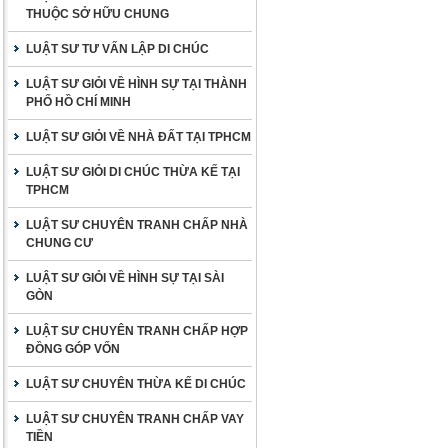
THUỘC SỞ HỮU CHUNG
LUẬT SƯ TƯ VẤN LẬP DI CHÚC
LUẬT SƯ GIỎI VỀ HÌNH SỰ TẠI THÀNH
PHỐ HỒ CHÍ MINH
LUẬT SƯ GIỎI VỀ NHÀ ĐẤT TẠI TPHCM
LUẬT SƯ GIỎI DI CHÚC THỪA KẾ TẠI
TPHCM
LUẬT SƯ CHUYÊN TRANH CHẤP NHÀ
CHUNG CƯ
LUẬT SƯ GIỎI VỀ HÌNH SỰ TẠI SÀI
GÒN
LUẬT SƯ CHUYÊN TRANH CHẤP HỢP
ĐỒNG GÓP VỐN
LUẬT SƯ CHUYÊN THỪA KẾ DI CHÚC
LUẬT SƯ CHUYÊN TRANH CHẤP VAY
TIỀN