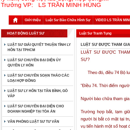
Trưởng VP: LS TRẦN MINH HÙNG
Giới thiệu
Luật Sư Bào Chữa Hình Sự
VIDEO LS TRẦN MI
HOẠT ĐỘNG LUẬT SƯ
Luật Sư Tranh Tụng
LUẬT SƯ ĐƯỢC THAM GIA
LUẬT SƯ GIẢI QUYẾT THUẬN TÌNH LY
HÔN TẠI TPHCM
LUẬT SƯ ĐƯỢC THAM
SỰ?
LUẬT SƯ CHUYÊN ĐẠI DIỆN ỦY
QUYỀN LY HÔN
Theo đó, điều 74 Bộ luật
LUẬT SƯ CHUYÊN SOẠN THẢO CÁC
LOẠI HỢP ĐỒNG
"Điều 74. Thời điểm người
LUẬT SƯ LY HÔN TẠI TÂN BÌNH, GÒ
VẤP
Người bào chữa tham gia tố
LUẬT SƯ CHUYÊN ĐẠI DIỆN CHO
Trường hợp bắt, tạm giữ
DOANH NGHIỆP TẠI TÒA ÁN
người bị bắt có mặt tại 
VĂN PHÒNG LUẬT SƯ TƯ VẤN
vụ tiến hành một số hoạt đ