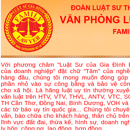
Với phương châm "Luật Sư của Gia Đình 
của doanh nghiệp" đặt chữ "Tâm" của nghề
hàng đầu, chúng tôi mong muốn đóng góp
phần nhỏ vào sự công bằng và bảo vệ côn
cho xã hội. Là hãng luật uy tín thường xuyê
vấn luật trên HTV, VTV, THVL, ANTV, VTC, S
TH Cần Thơ, Đồng Nai, Bình Dương, VOH và 
các tờ báo uy tín quốc gia... Chúng tôi chuyê
vấn, bào chữa cho khách hàng, thân chủ trên
lĩnh vực đất đai, thừa kế, hình sự, doanh ngh
ly hôn, công nợ, lao động, hợp đồng....