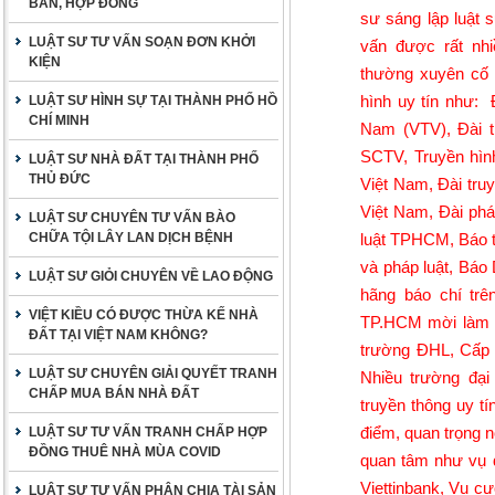
BẢN, HỢP ĐỒNG
sư sáng lập luật 
LUẬT SƯ TƯ VẤN SOẠN ĐƠN KHỞI
vấn được rất nhi
KIỆN
thường xuyên cố v
hình uy tín như:
LUẬT SƯ HÌNH SỰ TẠI THÀNH PHỐ HỒ
CHÍ MINH
Nam (VTV),
Đài 
SCTV, Truyền hìn
LUẬT SƯ NHÀ ĐẤT TẠI THÀNH PHỐ
THỦ ĐỨC
Việt Nam, Đài tru
Việt Nam, Đài phá
LUẬT SƯ CHUYÊN TƯ VẤN BÀO
CHỮA TỘI LÂY LAN DỊCH BỆNH
luật TPHCM, Báo t
và pháp luật, Báo
LUẬT SƯ GIỎI CHUYÊN VỀ LAO ĐỘNG
hãng báo chí trê
VIỆT KIỀU CÓ ĐƯỢC THỪA KẾ NHÀ
TP.HCM mời làm gi
ĐẤT TẠI VIỆT NAM KHÔNG?
trường ĐHL, Cấp 
LUẬT SƯ CHUYÊN GIẢI QUYẾT TRANH
Nhiều trường đại
CHẤP MUA BÁN NHÀ ĐẤT
truyền thông uy tí
điểm, quan trọng n
LUẬT SƯ TƯ VẤN TRANH CHẤP HỢP
ĐỒNG THUÊ NHÀ MÙA COVID
quan tâm như vụ 
Viettinbank
, Vụ cư
LUẬT SƯ TƯ VẤN PHÂN CHIA TÀI SẢN