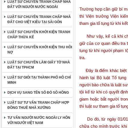
LUẬT SƯ CHUYÊN TRANH CHẤP NHÀ
ĐẤT VỚI NGƯỜI NƯỚC NGOÀI
Trường hợp cần giữ bí mậ
thì Viện trưởng Viện ki
LUẬT SƯ CHUYÊN TRANH CHẤP NHÀ
ĐẤT CHO VIỆT KIỀU TẠI SÀI GÒN
tham gia tố tụng từ khi kết
LUẬT SƯ CHUYÊN KHỞI KIỆN TRANH
Như vậy, kể cả khi chưa
CHẤP THỪA KẾ
giữ của cơ quan điều tra 
LUẬT SƯ CHUYÊN KHỞI KIỆN THU HỒI
tụng từ khi người phạm tộ
NỢ
tra.
LUẬT SƯ CHUYÊN LÀM GIẤY TỜ NHÀ
ĐẤT TẠI TPHCM
Đây là điểm khác biệt củ
hành tại Bộ luật Tố tụng
LUẬT SƯ GIỎI TẠI THÀNH PHỐ HỒ CHÍ
MINH
người bào chữa là luật sư
tội kể từ khi có quyết địn
DỊCH VỤ SANG TÊN SỔ ĐỎ SỔ HỒNG
giam hoặc bắt người tron
LUẬT SƯ TƯ VẤN TRANH CHẤP HỢP
thì luật sư tham gia tố tụn
ĐỒNG THUÊ NHÀ XƯỞNG
TƯ VẤN NGƯỜI NƯỚC NGOÀI LY HÔN
Do đó, từ ngày 01/01/2
VỚI NGƯỜI VIỆT NAM
chữa cho mình trước khi 