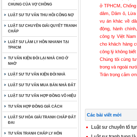
CHUNG CỦA VỢ CHỒNG
ở TPHCM, Chống th
dâm, Dâm ô, Lừa Đ
LUẬT SƯ TƯ VẤN THU HỒI CÔNG NỢ
vụ án khác về dân
LUẬT SƯ CHUYÊN GIẢI QUYẾT TRANH
động, hành chính
CHẤP
công ty Việt Nam
LUẬT SƯ LÀM LY HÔN NHANH TẠI
cho khách hàng c
TPHCM
công lý không biết
TƯ VẤN KIỆN ĐÒI LẠI NHÀ CHO Ở
Chúng tôi cùng tư
NHỜ
trong và ngoài nướ
Trân trọng cảm ơn
LUẬT SƯ TƯ VẤN KIỆN ĐÒI NHÀ
LUẬT SƯ TƯ VẤN MUA BÁN NHÀ ĐẤT
LUẬT SƯ TƯ VẤN HỢP ĐỒNG VÔ HIỆU
TƯ VẤN HỢP ĐỒNG GIẢ CÁCH
Các bài viết mới
LUẬT SƯ HÒA GIẢI TRANH CHẤP ĐẤT
ĐAI
Luật sư chuyên tố tụ
TƯ VẤN TRANH CHẤP LY HÔN
Luật sư tranh tụng là 