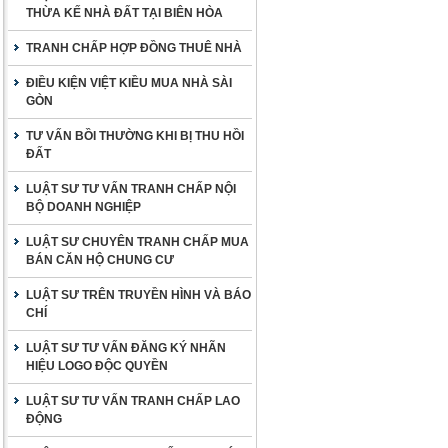
THỪA KẾ NHÀ ĐẤT TẠI BIÊN HÒA
TRANH CHẤP HỢP ĐỒNG THUÊ NHÀ
ĐIỀU KIỆN VIỆT KIỀU MUA NHÀ SÀI
GÒN
TƯ VẤN BỒI THƯỜNG KHI BỊ THU HỒI
ĐẤT
LUẬT SƯ TƯ VẤN TRANH CHẤP NỘI
BỘ DOANH NGHIỆP
LUẬT SƯ CHUYÊN TRANH CHẤP MUA
BÁN CĂN HỘ CHUNG CƯ
LUẬT SƯ TRÊN TRUYỀN HÌNH VÀ BÁO
CHÍ
LUẬT SƯ TƯ VẤN ĐĂNG KÝ NHÃN
HIỆU LOGO ĐỘC QUYỀN
LUẬT SƯ TƯ VẤN TRANH CHẤP LAO
ĐỘNG