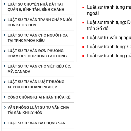
LUẬT SƯ CHUYÊN NHÀ ĐẤT TẠI
Luật sư tranh tụng m
QUẬN 6, BÌNH TÂN, BÌNH CHÁNH
ngoài
LUẬT SƯ TƯ VẤN TRANH CHẤP NUÔI
Luật sư tranh tụng: 
CON KHI LY HÔN
trên Sổ đỏ
LUẬT SƯ TƯ VẤN CHO NGƯỜI HOA
Luật sư tư vấn bị ng
TẠI TPHCM/HOA KIỀU
Luật sư tranh tụng: C
LUẬT SƯ TƯ VẤN ĐƠN PHƯƠNG
Luật sư tranh tụng g
CHẤM DỨT HỢP ĐỒNG LAO ĐỘNG
LUẬT SƯ TƯ VẤN CHO VIỆT KIỀU ÚC,
MỸ, CANADA
LUẬT SƯ TƯ VẤN LUẬT THƯỜNG
XUYÊN CHO DOANH NGHIỆP
CÔNG CHỨNG KHAI NHẬN THỪA KẾ
VĂN PHÒNG LUẬT SƯ TƯ VẤN CHIA
TÀI SẢN KHI LY HÔN
LUẬT SƯ TƯ VẤN BẤT ĐỘNG SẢN