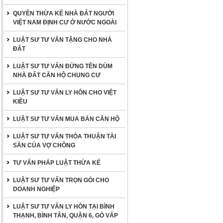
QUYỀN THỪA KẾ NHÀ ĐẤT NGƯỜI
VIỆT NAM ĐỊNH CƯ Ở NƯỚC NGOÀI
LUẬT SƯ TƯ VẤN TẶNG CHO NHÀ
ĐẤT
LUẬT SƯ TƯ VẤN ĐỨNG TÊN DÙM
NHÀ ĐẤT CĂN HỘ CHUNG CƯ
LUẬT SƯ TƯ VẤN LY HÔN CHO VIỆT
KIỀU
LUẬT SƯ TƯ VẤN MUA BÁN CĂN HỘ
LUẬT SƯ TƯ VẤN THỎA THUẬN TÀI
SẢN CỦA VỢ CHỒNG
TƯ VẤN PHÁP LUẬT THỪA KẾ
LUẬT SƯ TƯ VẤN TRỌN GÓI CHO
DOANH NGHIỆP
LUẬT SƯ TƯ VẤN LY HÔN TẠI BÌNH
THẠNH, BÌNH TÂN, QUẬN 6, GÒ VẤP