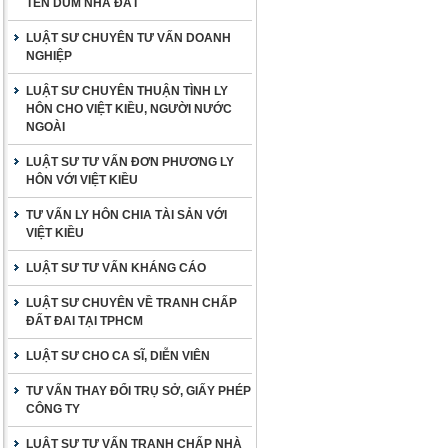
TÊN DÙM NHÀ ĐẤT
LUẬT SƯ CHUYÊN TƯ VẤN DOANH
NGHIỆP
LUẬT SƯ CHUYÊN THUẬN TÌNH LY
HÔN CHO VIỆT KIỀU, NGƯỜI NƯỚC
NGOÀI
LUẬT SƯ TƯ VẤN ĐƠN PHƯƠNG LY
HÔN VỚI VIỆT KIỀU
TƯ VẤN LY HÔN CHIA TÀI SẢN VỚI
VIỆT KIỀU
LUẬT SƯ TƯ VẤN KHÁNG CÁO
LUẬT SƯ CHUYÊN VỀ TRANH CHẤP
ĐẤT ĐAI TẠI TPHCM
LUẬT SƯ CHO CA SĨ, DIỄN VIÊN
TƯ VẤN THAY ĐỔI TRỤ SỞ, GIẤY PHÉP
CÔNG TY
LUẬT SƯ TƯ VẤN TRANH CHẤP NHÀ