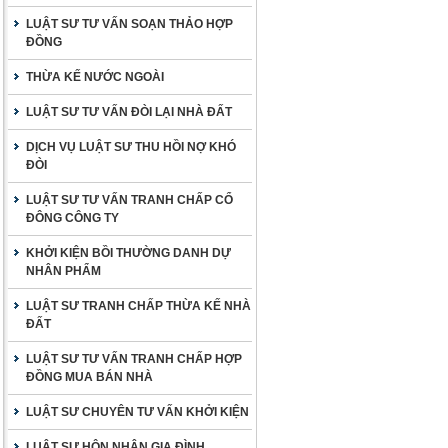
LUẬT SƯ TƯ VẤN SOẠN THẢO HỢP
ĐỒNG
THỪA KẾ NƯỚC NGOÀI
LUẬT SƯ TƯ VẤN ĐÒI LẠI NHÀ ĐẤT
DỊCH VỤ LUẬT SƯ THU HỒI NỢ KHÓ
ĐÒI
LUẬT SƯ TƯ VẤN TRANH CHẤP CỔ
ĐÔNG CÔNG TY
KHỞI KIỆN BỒI THƯỜNG DANH DỰ
NHÂN PHẨM
LUẬT SƯ TRANH CHẤP THỪA KẾ NHÀ
ĐẤT
LUẬT SƯ TƯ VẤN TRANH CHẤP HỢP
ĐỒNG MUA BÁN NHÀ
LUẬT SƯ CHUYÊN TƯ VẤN KHỞI KIỆN
LUẬT SƯ HÔN NHÂN GIA ĐÌNH