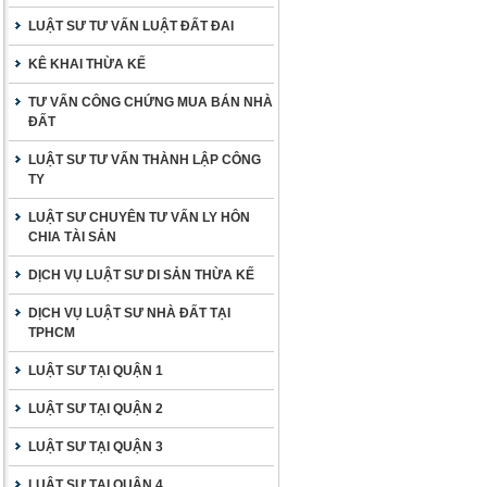
LUẬT SƯ TƯ VẤN LUẬT ĐẤT ĐAI
KÊ KHAI THỪA KẾ
TƯ VẤN CÔNG CHỨNG MUA BÁN NHÀ
ĐẤT
LUẬT SƯ TƯ VẤN THÀNH LẬP CÔNG
TY
LUẬT SƯ CHUYÊN TƯ VẤN LY HÔN
CHIA TÀI SẢN
DỊCH VỤ LUẬT SƯ DI SẢN THỪA KẾ
DỊCH VỤ LUẬT SƯ NHÀ ĐẤT TẠI
TPHCM
LUẬT SƯ TẠI QUẬN 1
LUẬT SƯ TẠI QUẬN 2
LUẬT SƯ TẠI QUẬN 3
LUẬT SƯ TẠI QUẬN 4