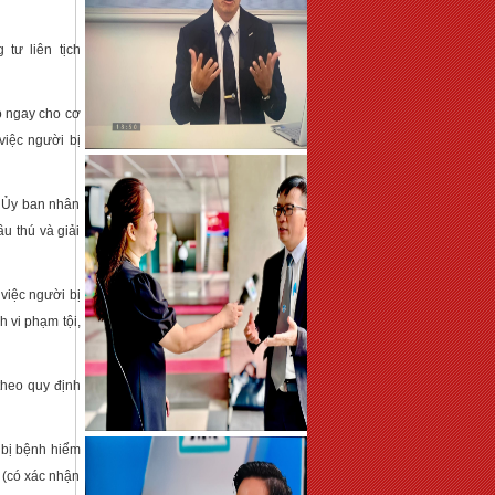
 tư liên tịch
áo ngay cho cơ
việc người bị
c Ủy ban nhân
u thú và giải
 việc người bị
h vi phạm tội,
 theo quy định
g bị bệnh hiểm
i (có xác nhận