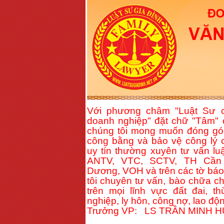
Với phương châm "Luật Sư c
doanh nghiệp" đặt chữ "Tâm" 
chúng tôi mong muốn đóng gó
công bằng và bảo vệ công lý c
uy tín thường xuyên tư vấn lu
ANTV, VTC, SCTV, TH Cần 
Dương, VOH và trên các tờ báo 
tôi chuyên tư vấn, bào chữa c
trên mọi lĩnh vực đất đai, t
nghiệp, ly hôn, công nợ, lao độn
Trưởng VP: LS TRẦN MINH 