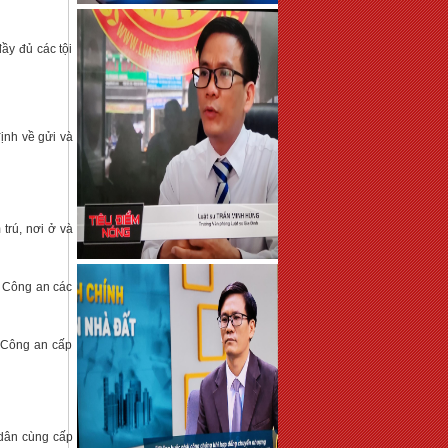
đầy đủ các tội
ịnh về gửi và
trú, nơi ở và
ả Công an các
m Công an cấp
 dân cùng cấp