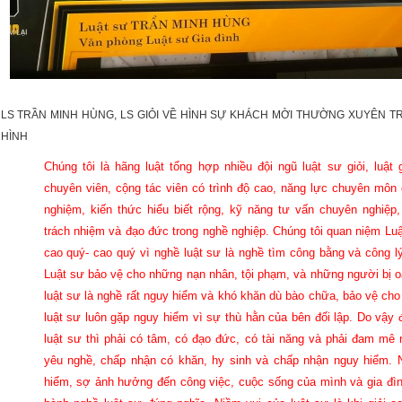
LS TRẦN MINH HÙNG, LS GIỎI VỀ HÌNH SỰ KHÁCH MỜI THƯỜNG XUYÊN 
HÌNH
Chúng tôi là hãng luật tổng hợp nhiều đội ngũ luật sư giỏi, luật g
chuyên viên, cộng tác viên có trình độ cao, năng lực chuyên môn 
nghiệm, kiến thức hiểu biết rộng, kỹ năng tư vấn chuyên nghiệp,
trách nhiệm và đạo đức trong nghề nghiệp.
Chúng tôi quan niệm Luậ
cao quý- cao quý vì nghề luật sư là nghề tìm công bằng và công lý
Luật sư bảo vệ cho những nạn nhân, tội phạm, và những người bị o
luật sư là nghề rất nguy hiểm và khó khăn dù bào chữa, bảo vệ cho 
luật sư luôn gặp nguy hiểm vì sự thù hằn của bên đối lập. Do vậy
luật sư thì phải có tâm, có đạo đức, có tài năng và phải đam mê 
yêu nghề, chấp nhận có khăn, hy sinh và chấp nhận nguy hiểm.
hiểm, sợ ảnh hưởng đến công việc, cuộc sống của mình và gia đình