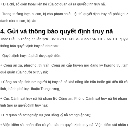
+ Địa chỉ, số điện thoại liên hệ của cơ quan đã ra quyết định truy nã.
- Trong trường hợp bị can, bị cáo phạm nhiều tội thì quyết định truy nã phải ghi 
danh của bị can, bị cáo.
4. Gửi và thông báo quyết định truy nã
Theo Điều 6
Thông tư liên tịch 13/2012/TTLT-BCA-BTP-VKSNDTC-TANDTC
quy đ
thông báo quyết định truy nã như sau:
- Quyết định truy nã phải được gửi đến:
+ Công an xã, phường, thị trấn, Công an cấp huyện nơi đăng ký thường trú, tạm 
quê quán của người bị truy nã;
+ Công an cấp tỉnh nơi người bị truy nã có khả năng lẩn trốn hoặc gửi đến tất c
tỉnh, thành phố trực thuộc Trung ương;
+ Cục Cảnh sát truy nã tội phạm Bộ Công an; Phòng Cảnh sát truy nã tội phạ
tỉnh (nơi ra quyết định truy nã);
+ Cơ quan hồ sơ nghiệp vụ (nơi đăng ký hồ sơ nghiệp vụ);
+ Viện kiểm sát nhân dân có yêu cầu ra quyết định truy nã; Viện kiểm sát nhân