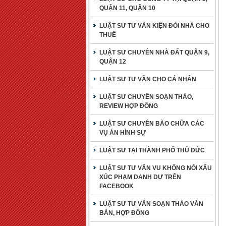
QUẬN 11, QUẬN 10
LUẬT SƯ TƯ VẤN KIỆN ĐÒI NHÀ CHO
THUÊ
LUẬT SƯ CHUYÊN NHÀ ĐẤT QUẬN 9,
QUẬN 12
LUẬT SƯ TƯ VẤN CHO CÁ NHÂN
LUẬT SƯ CHUYÊN SOẠN THẢO,
REVIEW HỢP ĐỒNG
LUẬT SƯ CHUYÊN BÀO CHỮA CÁC
VỤ ÁN HÌNH SỰ
LUẬT SƯ TẠI THÀNH PHỐ THỦ ĐỨC
LUẬT SƯ TƯ VẤN VU KHỐNG NÓI XẤU
XÚC PHẠM DANH DỰ TRÊN
FACEBOOK
LUẬT SƯ TƯ VẤN SOẠN THẢO VĂN
BẢN, HỢP ĐỒNG