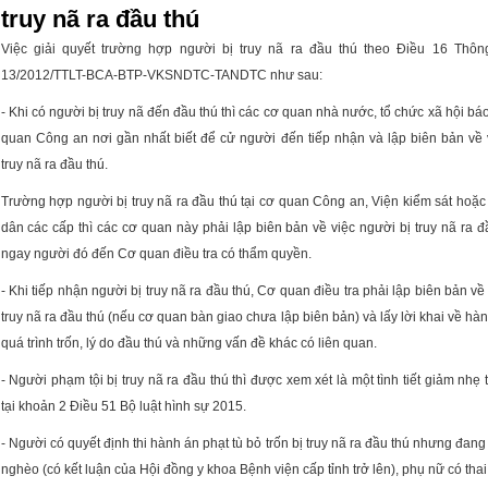
truy nã ra đầu thú
Việc giải quyết trường hợp người bị truy nã ra đầu thú theo Điều 16
Thông
13/2012/TTLT-BCA-BTP-VKSNDTC-TANDTC
như sau:
- Khi có người bị truy nã đến đầu thú thì các cơ quan nhà nước, tổ chức xã hội b
quan Công an nơi gần nhất biết để cử người đến tiếp nhận và lập biên bản về 
truy nã ra đầu thú.
Trường hợp người bị truy nã ra đầu thú tại cơ quan Công an, Viện kiểm sát hoặ
dân các cấp thì các cơ quan này phải lập biên bản về việc người bị truy nã ra đầ
ngay người đó đến Cơ quan điều tra có thẩm quyền.
- Khi tiếp nhận người bị truy nã ra đầu thú, Cơ quan điều tra phải lập biên bản về
truy nã ra đầu thú (nếu cơ quan bàn giao chưa lập biên bản) và lấy lời khai về hàn
quá trình trốn, lý do đầu thú và những vấn đề khác có liên quan.
- Người phạm tội bị truy nã ra đầu thú thì được xem xét là một tình tiết giảm nhẹ
tại khoản 2 Điều 51
Bộ luật hình sự 2015
.
- Người có quyết định thi hành án phạt tù bỏ trốn bị truy nã ra đầu thú nhưng đan
nghèo (có kết luận của Hội đồng y khoa Bệnh viện cấp tỉnh trở lên), phụ nữ có tha