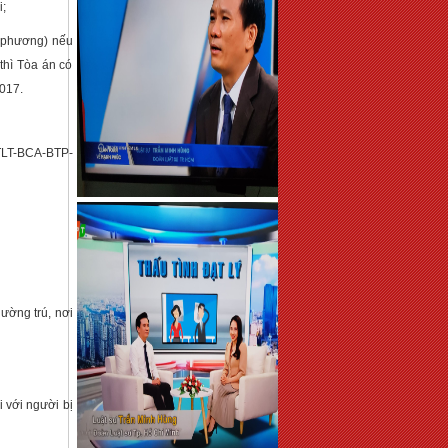
;
a phương) nếu
thì Tòa án có
2017
.
TLT-BCA-BTP-
hường trú, nơi
i với người bị