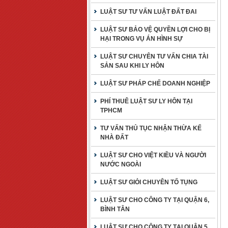
LUẬT SƯ TƯ VẤN LUẬT ĐẤT ĐAI
LUẬT SƯ BẢO VỆ QUYỀN LỢI CHO BỊ
HẠI TRONG VỤ ÁN HÌNH SỰ
LUẬT SƯ CHUYÊN TƯ VẤN CHIA TÀI
SẢN SAU KHI LY HÔN
LUẬT SƯ PHÁP CHẾ DOANH NGHIỆP
PHÍ THUÊ LUẬT SƯ LY HÔN TẠI
TPHCM
TƯ VẤN THỦ TỤC NHẬN THỪA KẾ
NHÀ ĐẤT
LUẬT SƯ CHO VIỆT KIỀU VÀ NGƯỜI
NƯỚC NGOÀI
LUẬT SƯ GIỎI CHUYÊN TỐ TỤNG
LUẬT SƯ CHO CÔNG TY TẠI QUẬN 6,
BÌNH TÂN
LUẬT SƯ CHO CÔNG TY TẠI QUẬN 5,