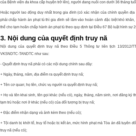
của Bệnh viện đa khoa cấp huyện trở lên), người đang nuôi con dưới 36 tháng tuổi
Hoặc người lao động duy nhất trong gia đình (có xác nhận của chính quyền đị
phải chấp hành án phạt tù thì gia đình sẽ lâm vào hoàn cảnh đặc biệt khó khăn, 
thể cho tạm hoãn chấp hành án phạt tù theo quy định tại Điều 67
Bộ luật hình sự 
3. Nội dung của quyết định truy nã
Nội dung của quyết định truy nã theo Điều 5
Thông tư liên tịch 13/2012/T
VKSNDTC-TANDTC
như sau:
- Quyết định truy nã phải có các nội dung chính sau đây:
+ Ngày, tháng, năm, địa điểm ra quyết định truy nã;
+ Tên cơ quan; họ tên, chức vụ người ra quyết định truy nã;
+ Họ và tên khai sinh, tên gọi khác (nếu có), ngày, tháng, năm sinh, nơi đăng ký t
tạm trú hoặc nơi ở khác (nếu có) của đối tượng bị truy nã;
+ Đặc điểm nhận dạng và ảnh kèm theo (nếu có);
+ Tội danh bị khởi tố, truy tố hoặc bị kết án, mức hình phạt mà Tòa án đã tuyên đố
truy nã (nếu có);