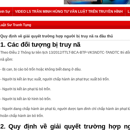
ình Sự
VIDEO LS TRẦN MINH HÙNG TƯ VẤN LUẬT TRÊN TRUYỀN HÌNH
L
Luật Sư Tranh Tụng
Quy định về giải quyết trường hợp người bị truy nã ra đầu thú
1. Các đối tượng bị truy nã
Theo Điều 2
Thông tư liên tịch 13/2012/TTLT-BCA-BTP-VKSNDTC-TANDTC
thì đố
nã gồm:
- Bị can, bị cáo bỏ trốn hoặc không biết đang ở đâu.
- Người bị kết án trục xuất, người chấp hành án phạt trục xuất bỏ trốn.
- Người bị kết án phạt tù bỏ trốn.
- Người bị kết án tử hình bỏ trốn.
- Người đang chấp hành án phạt tù, người được tạm đình chỉ chấp hành án phạt t
hoãn chấp hành án bỏ trốn.
2.
Quy định về giải quyết trường hợp n