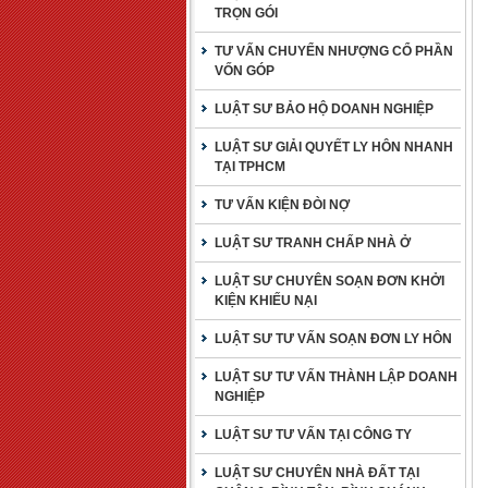
TRỌN GÓI
TƯ VẤN CHUYỂN NHƯỢNG CỔ PHẦN
VỐN GÓP
LUẬT SƯ BẢO HỘ DOANH NGHIỆP
LUẬT SƯ GIẢI QUYẾT LY HÔN NHANH
TẠI TPHCM
TƯ VẤN KIỆN ĐÒI NỢ
LUẬT SƯ TRANH CHẤP NHÀ Ở
LUẬT SƯ CHUYÊN SOẠN ĐƠN KHỞI
KIỆN KHIẾU NẠI
LUẬT SƯ TƯ VẤN SOẠN ĐƠN LY HÔN
LUẬT SƯ TƯ VẤN THÀNH LẬP DOANH
NGHIỆP
LUẬT SƯ TƯ VẤN TẠI CÔNG TY
LUẬT SƯ CHUYÊN NHÀ ĐẤT TẠI