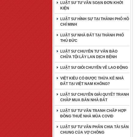
LUẬT SƯ TƯ VẤN SOẠN ĐƠN KHỞI
KIỆN
LUẬT SƯ HÌNH SỰ TẠI THÀNH PHỐ HỒ
CHÍ MINH
LUẬT SƯ NHÀ ĐẤT TẠI THÀNH PHỐ
THỦ ĐỨC
LUẬT SƯ CHUYÊN TƯ VẤN BÀO
CHỮA TỘI LÂY LAN DỊCH BỆNH
LUẬT SƯ GIỎI CHUYÊN VỀ LAO ĐỘNG
VIỆT KIỀU CÓ ĐƯỢC THỪA KẾ NHÀ
ĐẤT TẠI VIỆT NAM KHÔNG?
LUẬT SƯ CHUYÊN GIẢI QUYẾT TRANH
CHẤP MUA BÁN NHÀ ĐẤT
LUẬT SƯ TƯ VẤN TRANH CHẤP HỢP
ĐỒNG THUÊ NHÀ MÙA COVID
LUẬT SƯ TƯ VẤN PHÂN CHIA TÀI SẢN
CHUNG CỦA VỢ CHỒNG