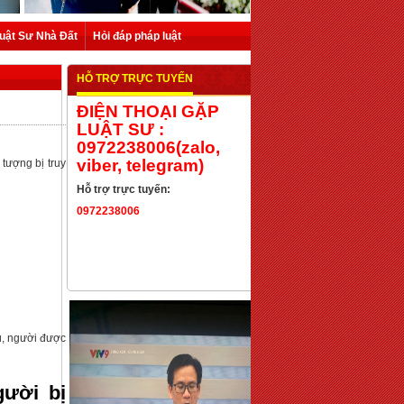
uật Sư Nhà Đất
Hỏi đáp pháp luật
HỖ TRỢ TRỰC TUYẾN
ĐIỆN THOẠI GẶP
LUẬT SƯ :
0972238006(zalo,
viber, telegram)
i tượng bị truy
Hỗ trợ trực tuyến:
0972238006
ù, người được
gười bị