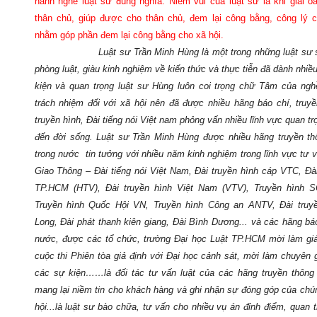
hành nghề luật sư đúng nghĩa. Niềm vui của luật sư là khi giải 
thân chủ, giúp được cho thân chủ, đem lại công bằng, công lý 
nhằm góp phần đem lại công bằng cho xã hội.
Luật sư Trần Minh Hùng là một trong những luật sư s
phòng luật, giàu kinh nghiệm về kiến thức và thực tiễn đã dành nhiều
kiện và quan trọng luật sư Hùng luôn coi trọng chữ Tâm của ngh
trách nhiệm đối với xã hội nên đã được nhiều hãng báo chí, truyề
truyền hình, Đài tiếng nói Việt nam phỏng vấn nhiều lĩnh vực quan tr
đến đời sống. Luật sư Trần Minh Hùng được nhiều hãng truyền th
trong nước tin tưởng với nhiều năm kinh nghiệm trong lĩnh vực tư 
Giao Thông – Đài tiếng nói Việt Nam, Đài truyền hình cáp VTC, Đài
TP.HCM (HTV),
Đài truyền hình Việt Nam (VTV), Truyền hình 
Truyền hình Quốc Hội VN, Truyền hình Công an ANTV,
Đài truy
Long, Đài phát thanh kiên giang, Đài Bình Dương... và các hãng báo
nước,
được các tổ chức, trường Đại học Luật TP.HCM mời làm g
cuộc thi Phiên tòa giả định với Đại học cảnh sát, mời làm chuyên g
các sự kiện…
…là đối tác tư vấn luật của các hãng truyền thông
mang lại niềm tin cho khách hàng và ghi nhận sự đóng góp của chún
hội...là luật sư
bào chữa, tư vấn cho nhiều vụ án đỉnh điểm, quan t