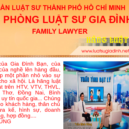
ủa Gia Đình Bạn, của
của nghề lên hàng đầu,
p một phần nhỏ vào sự
ho xã hội. Là hãng luật
ật trên HTV, VTV, THVL,
Thơ, Đồng Nai, Bình
uy tín quốc gia... Chúng
ho khách hàng, thân chủ
hừa kế, hình sự, doanh
g, hợp đồng....
HÙNG