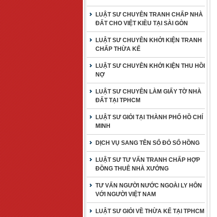
LUẬT SƯ CHUYÊN TRANH CHẤP NHÀ
ĐẤT CHO VIỆT KIỀU TẠI SÀI GÒN
LUẬT SƯ CHUYÊN KHỞI KIỆN TRANH
CHẤP THỪA KẾ
LUẬT SƯ CHUYÊN KHỞI KIỆN THU HỒI
NỢ
LUẬT SƯ CHUYÊN LÀM GIẤY TỜ NHÀ
ĐẤT TẠI TPHCM
LUẬT SƯ GIỎI TẠI THÀNH PHỐ HỒ CHÍ
MINH
DỊCH VỤ SANG TÊN SỔ ĐỎ SỔ HỒNG
LUẬT SƯ TƯ VẤN TRANH CHẤP HỢP
ĐỒNG THUÊ NHÀ XƯỞNG
TƯ VẤN NGƯỜI NƯỚC NGOÀI LY HÔN
VỚI NGƯỜI VIỆT NAM
LUẬT SƯ GIỎI VỀ THỪA KẾ TẠI TPHCM