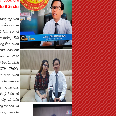
oan được cho
cho thân chủ
áng lập văn
 thắng lợi vụ
ề luật sư và
n thông, Đài
ọng liên quan
ông, báo chí
vấn trên VOV
 truyền hình
SCTV, THĐN,
ền hình Vĩnh
 chí trên cả
iám khảo các
ia ý kiến về
 này và luôn
g tôi cho xã
rọng báo chí