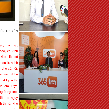
TRÊN TRUYỀN
ia, thạc sỹ,
cao, có kinh
 đặc biệt có
t sư là nghề
 cho xã hội.
an sai. Nghề
bất kỳ ai thì
 để làm được
nghề nghiệp,
 Nếu sợ nguy
 thì rất khó