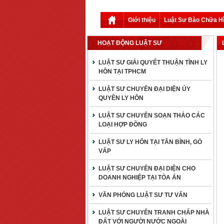
Giới thiệu
Luật Sư Bào Chữa H
HOẠT ĐỘNG LUẬT SƯ
LUẬT SƯ GIẢI QUYẾT THUẬN TÌNH LY
HÔN TẠI TPHCM
LUẬT SƯ CHUYÊN ĐẠI DIỆN ỦY
QUYỀN LY HÔN
LUẬT SƯ CHUYÊN SOẠN THẢO CÁC
LOẠI HỢP ĐỒNG
LUẬT SƯ LY HÔN TẠI TÂN BÌNH, GÒ
VẤP
LUẬT SƯ CHUYÊN ĐẠI DIỆN CHO
DOANH NGHIỆP TẠI TÒA ÁN
VĂN PHÒNG LUẬT SƯ TƯ VẤN
LUẬT SƯ CHUYÊN TRANH CHẤP NHÀ
ĐẤT VỚI NGƯỜI NƯỚC NGOÀI