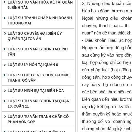
LUẬT SƯ TƯ VẤN THỪA KẾ TẠI QUẬN
2. Những điều khoản cần
6, BÌNH TÂN
hiện hợp đồng thương mạ
Ngoài những điều khoản
LUẬT SƯ TRANH CHẤP KINH DOANH
THƯƠNG MẠI
chuyển, thanh toán... t
quan” nên dễ thua thiệt kh
LUẬT SƯ CHUYÊN ĐẠI DIỆN ỦY
QUYỀN TẠI TÒA ÁN
- Điều khoản Hiệu lực hợ
Nguyên tắc hợp đồng bằng
LUẬT SƯ TƯ VẤN LY HÔN TẠI BÌNH
TÂN
sau cùng ký vào hợp đồng
loại hợp đồng chỉ có hiệ
LUẬT SƯ LY HÔN TẠI QUẬN 6
của pháp luật (hợp đồn
LUẬT SƯ CHUYÊN LY HÔN TẠI BÌNH
động sản, hợp đồng chuyể
THẠNH, GÒ VẤP
này bởi vì hợp đồng có h
LUẬT SƯ HÌNH SỰ TẠI BIÊN HÒA
các bên phải thực hiện cá
Liên quan đến hiệu lực t
LUẬT SƯ TƯ VẤN LY HÔN TẠI QUẬN
diện ký kết (người ký tê
10, QUẬN 11
thẩm quyền ký hoặc ngườ
LUẬT SƯ TƯ VẤN TRANH CHẤP CỐ
thường đối với doanh ngh
PHẦN VỐN GÓP
chứng nhận đăng ký kinh