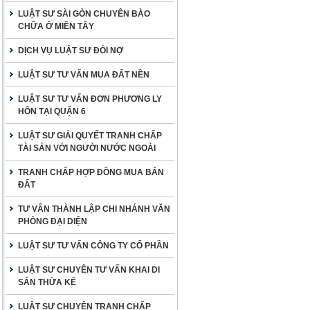
LUẬT SƯ SÀI GÒN CHUYÊN BÀO
CHỮA Ở MIỀN TÂY
DỊCH VỤ LUẬT SƯ ĐÒI NỢ
LUẬT SƯ TƯ VẤN MUA ĐẤT NỀN
LUẬT SƯ TƯ VẤN ĐƠN PHƯƠNG LY
HÔN TẠI QUẬN 6
LUẬT SƯ GIẢI QUYẾT TRANH CHẤP
TÀI SẢN VỚI NGƯỜI NƯỚC NGOÀI
TRANH CHẤP HỢP ĐỒNG MUA BÁN
ĐẤT
TƯ VẤN THÀNH LẬP CHI NHÁNH VĂN
PHÒNG ĐẠI DIỆN
LUẬT SƯ TƯ VẤN CÔNG TY CỔ PHẦN
LUẬT SƯ CHUYÊN TƯ VẤN KHAI DI
SẢN THỪA KẾ
LUẬT SƯ CHUYÊN TRANH CHẤP