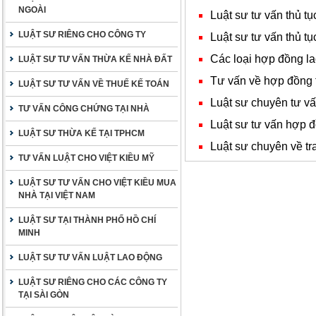
NGOÀI
Luật sư tư vấn thủ t
LUẬT SƯ RIÊNG CHO CÔNG TY
Luật sư tư vấn thủ t
Các loại hợp đồng l
LUẬT SƯ TƯ VẤN THỪA KẾ NHÀ ĐẤT
Tư vấn về hợp đồng 
LUẬT SƯ TƯ VẤN VỀ THUẾ KẾ TOÁN
Luật sư chuyên tư v
TƯ VẤN CÔNG CHỨNG TẠI NHÀ
Luật sư tư vấn hợp đ
LUẬT SƯ THỪA KẾ TẠI TPHCM
Luật sư chuyên về t
TƯ VẤN LUẬT CHO VIỆT KIỀU MỸ
LUẬT SƯ TƯ VẤN CHO VIỆT KIỀU MUA
NHÀ TẠI VIỆT NAM
LUẬT SƯ TẠI THÀNH PHỐ HỒ CHÍ
MINH
LUẬT SƯ TƯ VẤN LUẬT LAO ĐỘNG
LUẬT SƯ RIÊNG CHO CÁC CÔNG TY
TẠI SÀI GÒN