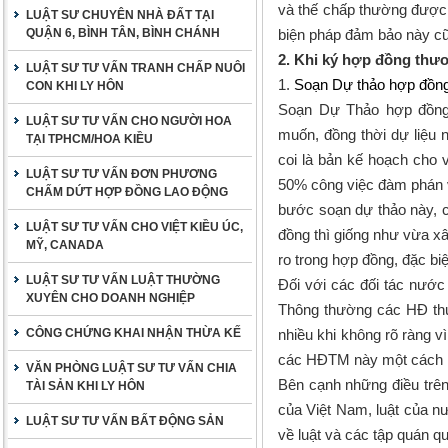
và thế chấp thường được 
LUẬT SƯ CHUYÊN NHÀ ĐẤT TẠI
QUẬN 6, BÌNH TÂN, BÌNH CHÁNH
biện pháp đảm bảo này cũ
2. Khi ký hợp đồng thươ
LUẬT SƯ TƯ VẤN TRANH CHẤP NUÔI
1.
Soạn Dự thảo hợp đồn
CON KHI LY HÔN
Soạn Dự Thảo hợp đồng 
LUẬT SƯ TƯ VẤN CHO NGƯỜI HOA
muốn, đồng thời dự liệu
TẠI TPHCM/HOA KIỀU
coi là bản kế hoạch cho 
LUẬT SƯ TƯ VẤN ĐƠN PHƯƠNG
50% công việc đàm phán 
CHẤM DỨT HỢP ĐỒNG LAO ĐỘNG
bước soạn dự thảo này, 
LUẬT SƯ TƯ VẤN CHO VIỆT KIỀU ÚC,
đồng thì giống như vừa xâ
MỸ, CANADA
ro trong hợp đồng, đặc bi
LUẬT SƯ TƯ VẤN LUẬT THƯỜNG
Đối với các đối tác nước
XUYÊN CHO DOANH NGHIỆP
Thông thường các HĐ thư
CÔNG CHỨNG KHAI NHẬN THỪA KẾ
nhiều khi không rõ ràng vì
các HĐTM này một cách n
VĂN PHÒNG LUẬT SƯ TƯ VẤN CHIA
Bên cạnh những điều trên
TÀI SẢN KHI LY HÔN
của Việt Nam, luật của n
LUẬT SƯ TƯ VẤN BẤT ĐỘNG SẢN
về luật và các tập quán qu