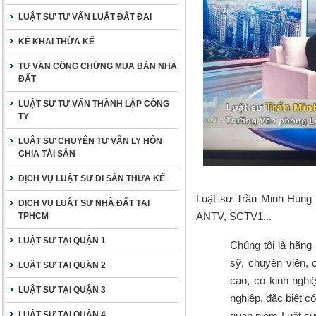
LUẬT SƯ TƯ VẤN LUẬT ĐẤT ĐAI
KÊ KHAI THỪA KẾ
TƯ VẤN CÔNG CHỨNG MUA BÁN NHÀ
ĐẤT
LUẬT SƯ TƯ VẤN THÀNH LẬP CÔNG
TY
LUẬT SƯ CHUYÊN TƯ VẤN LY HÔN
CHIA TÀI SẢN
DỊCH VỤ LUẬT SƯ DI SẢN THỪA KẾ
Luật sư Trần Minh Hùng 
DỊCH VỤ LUẬT SƯ NHÀ ĐẤT TẠI
ANTV, SCTV1...
TPHCM
LUẬT SƯ TẠI QUẬN 1
Chúng tôi là hãng l
sỹ, chuyên viên, 
LUẬT SƯ TẠI QUẬN 2
cao, có kinh nghi
LUẬT SƯ TẠI QUẬN 3
nghiệp, đặc biệt c
LUẬT SƯ TẠI QUẬN 4
quan niệm Luật sư 