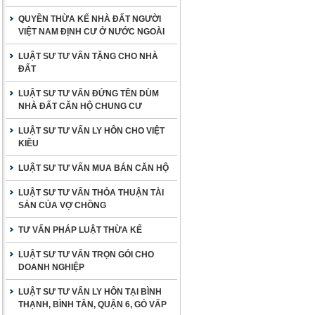
QUYỀN THỪA KẾ NHÀ ĐẤT NGƯỜI
VIỆT NAM ĐỊNH CƯ Ở NƯỚC NGOÀI
LUẬT SƯ TƯ VẤN TẶNG CHO NHÀ
ĐẤT
LUẬT SƯ TƯ VẤN ĐỨNG TÊN DÙM
NHÀ ĐẤT CĂN HỘ CHUNG CƯ
LUẬT SƯ TƯ VẤN LY HÔN CHO VIỆT
KIỀU
LUẬT SƯ TƯ VẤN MUA BÁN CĂN HỘ
LUẬT SƯ TƯ VẤN THỎA THUẬN TÀI
SẢN CỦA VỢ CHỒNG
TƯ VẤN PHÁP LUẬT THỪA KẾ
LUẬT SƯ TƯ VẤN TRỌN GÓI CHO
DOANH NGHIỆP
LUẬT SƯ TƯ VẤN LY HÔN TẠI BÌNH
THẠNH, BÌNH TÂN, QUẬN 6, GÒ VẤP