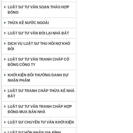
LUẬT SƯ TƯ VẤN SOẠN THẢO HỢP
ĐỒNG
THỪA KẾ NƯỚC NGOÀI
LUẬT SƯ TƯ VẤN ĐÒI LẠI NHÀ ĐẤT
DỊCH VỤ LUẬT SƯ THU HỒI NỢ KHÓ
ĐÒI
LUẬT SƯ TƯ VẤN TRANH CHẤP CỔ
ĐÔNG CÔNG TY
KHỞI KIỆN BỒI THƯỜNG DANH DỰ
NHÂN PHẨM
LUẬT SƯ TRANH CHẤP THỪA KẾ NHÀ
ĐẤT
LUẬT SƯ TƯ VẤN TRANH CHẤP HỢP
ĐỒNG MUA BÁN NHÀ
LUẬT SƯ CHUYÊN TƯ VẤN KHỞI KIỆN
LUẬT SƯ HÔN NHÂN GIA ĐÌNH