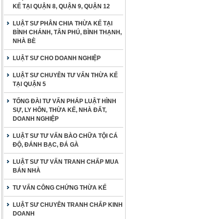
KẾ TẠI QUẬN 8, QUẬN 9, QUẬN 12
LUẬT SƯ PHÂN CHIA THỪA KẾ TẠI
BÌNH CHÁNH, TÂN PHÚ, BÌNH THẠNH,
NHÀ BÈ
LUẬT SƯ CHO DOANH NGHIỆP
LUẬT SƯ CHUYÊN TƯ VẤN THỪA KẾ
TẠI QUẬN 5
TỔNG ĐÀI TƯ VẤN PHÁP LUẬT HÌNH
SỰ, LY HÔN, THỪA KẾ, NHÀ ĐẤT,
DOANH NGHIỆP
LUẬT SƯ TƯ VẤN BÀO CHỮA TỘI CÁ
ĐỘ, ĐÁNH BẠC, ĐÁ GÀ
LUẬT SƯ TƯ VẤN TRANH CHẤP MUA
BÁN NHÀ
TƯ VẤN CÔNG CHỨNG THỪA KẾ
LUẬT SƯ CHUYÊN TRANH CHẤP KINH
DOANH