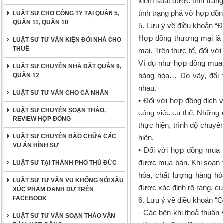
kiểm soát được tình trạng
tình trạng phá vỡ hợp đồn
LUẬT SƯ CHO CÔNG TY TẠI QUẬN 5,
QUẬN 11, QUẬN 10
5. Lưu ý về điều khoản “
Hợp đồng thương mại là 
LUẬT SƯ TƯ VẤN KIỆN ĐÒI NHÀ CHO
THUÊ
mại. Trên thực tế, đối vớ
Ví dụ như hợp đồng mua 
LUẬT SƯ CHUYÊN NHÀ ĐẤT QUẬN 9,
hàng hóa… Do vậy, đối v
QUẬN 12
nhau.
LUẬT SƯ TƯ VẤN CHO CÁ NHÂN
• Đối với hợp đồng dịch 
LUẬT SƯ CHUYÊN SOẠN THẢO,
công việc cụ thể. Những 
REVIEW HỢP ĐỒNG
thực hiện, trình độ chuyê
LUẬT SƯ CHUYÊN BÀO CHỮA CÁC
hiện.
VỤ ÁN HÌNH SỰ
• Đối với hợp đồng mua 
được mua bán. Khi soạn th
LUẬT SƯ TẠI THÀNH PHỐ THỦ ĐỨC
hóa, chất lượng hàng hó
LUẬT SƯ TƯ VẤN VU KHỐNG NÓI XẤU
được xác định rõ ràng, cụ
XÚC PHẠM DANH DỰ TRÊN
FACEBOOK
6. Lưu ý về điều khoản “G
- Các bên khi thoả thuận 
LUẬT SƯ TƯ VẤN SOẠN THẢO VĂN