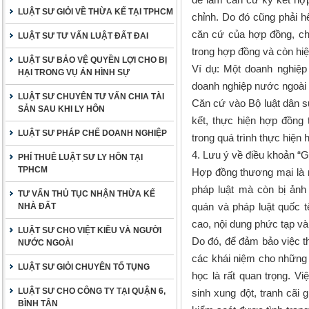
LUẬT SƯ GIỎI VỀ THỪA KẾ TẠI TPHCM
chỉnh. Do đó cũng phải h
căn cứ của hợp đồng, chỉ
LUẬT SƯ TƯ VẤN LUẬT ĐẤT ĐAI
trong hợp đồng và còn hiệ
LUẬT SƯ BẢO VỆ QUYỀN LỢI CHO BỊ
Ví dụ: Một doanh nghiệ
HẠI TRONG VỤ ÁN HÌNH SỰ
doanh nghiệp nước ngoài 
LUẬT SƯ CHUYÊN TƯ VẤN CHIA TÀI
Căn cứ vào Bộ luật dân 
SẢN SAU KHI LY HÔN
kết, thực hiện hợp đồng t
LUẬT SƯ PHÁP CHẾ DOANH NGHIỆP
trong quá trình thực hiện 
4. Lưu ý về điều khoản “Gi
PHÍ THUÊ LUẬT SƯ LY HÔN TẠI
TPHCM
Hợp đồng thương mại là 
pháp luật mà còn bị ảnh
TƯ VẤN THỦ TỤC NHẬN THỪA KẾ
quán và pháp luật quốc 
NHÀ ĐẤT
cao, nội dung phức tạp và
LUẬT SƯ CHO VIỆT KIỀU VÀ NGƯỜI
Do đó, để đảm bảo việc th
NƯỚC NGOÀI
các khái niệm cho những 
LUẬT SƯ GIỎI CHUYÊN TỐ TỤNG
học là rất quan trọng. Vi
LUẬT SƯ CHO CÔNG TY TẠI QUẬN 6,
sinh xung đột, tranh cãi
BÌNH TÂN