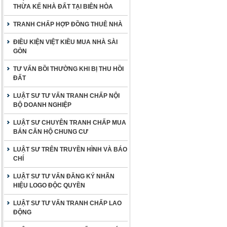
THỪA KẾ NHÀ ĐẤT TẠI BIÊN HÒA
TRANH CHẤP HỢP ĐỒNG THUÊ NHÀ
ĐIỀU KIỆN VIỆT KIỀU MUA NHÀ SÀI
GÒN
TƯ VẤN BỒI THƯỜNG KHI BỊ THU HỒI
ĐẤT
LUẬT SƯ TƯ VẤN TRANH CHẤP NỘI
BỘ DOANH NGHIỆP
LUẬT SƯ CHUYÊN TRANH CHẤP MUA
BÁN CĂN HỘ CHUNG CƯ
LUẬT SƯ TRÊN TRUYỀN HÌNH VÀ BÁO
CHÍ
LUẬT SƯ TƯ VẤN ĐĂNG KÝ NHÃN
HIỆU LOGO ĐỘC QUYỀN
LUẬT SƯ TƯ VẤN TRANH CHẤP LAO
ĐỘNG