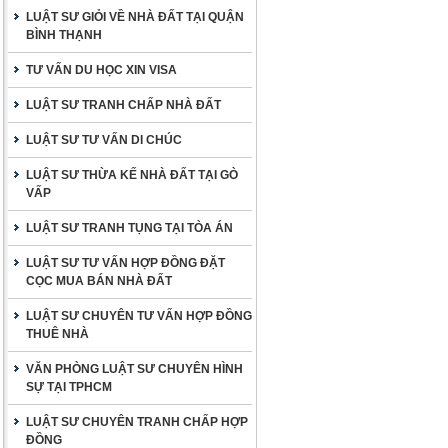
LUẬT SƯ GIỎI VỀ NHÀ ĐẤT TẠI QUẬN
BÌNH THẠNH
TƯ VẤN DU HỌC XIN VISA
LUẬT SƯ TRANH CHẤP NHÀ ĐẤT
LUẬT SƯ TƯ VẤN DI CHÚC
LUẬT SƯ THỪA KẾ NHÀ ĐẤT TẠI GÒ
VẤP
LUẬT SƯ TRANH TỤNG TẠI TÒA ÁN
LUẬT SƯ TƯ VẤN HỢP ĐỒNG ĐẶT
CỌC MUA BÁN NHÀ ĐẤT
LUẬT SƯ CHUYÊN TƯ VẤN HỢP ĐỒNG
THUÊ NHÀ
VĂN PHÒNG LUẬT SƯ CHUYÊN HÌNH
SỰ TẠI TPHCM
LUẬT SƯ CHUYÊN TRANH CHẤP HỢP
ĐỒNG