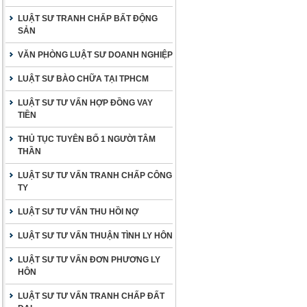
LUẬT SƯ TRANH CHẤP BẤT ĐỘNG
SẢN
VĂN PHÒNG LUẬT SƯ DOANH NGHIỆP
LUẬT SƯ BÀO CHỮA TẠI TPHCM
LUẬT SƯ TƯ VẤN HỢP ĐỒNG VAY
TIỀN
THỦ TỤC TUYÊN BỐ 1 NGƯỜI TÂM
THẦN
LUẬT SƯ TƯ VẤN TRANH CHẤP CÔNG
TY
LUẬT SƯ TƯ VẤN THU HỒI NỢ
LUẬT SƯ TƯ VẤN THUẬN TÌNH LY HÔN
LUẬT SƯ TƯ VẤN ĐƠN PHƯƠNG LY
HÔN
LUẬT SƯ TƯ VẤN TRANH CHẤP ĐẤT