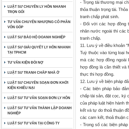
- Trọng tài thương mại ch
LUẬT SƯ CHUYÊN LY HÔN NHANH
thỏa thuận trọng tài. Thỏa
TRỌN GÓI
tranh chấp phát sinh.
TƯ VẤN CHUYỂN NHƯỢNG CỔ PHẦN
- Đối với các hợp đồng
VỐN GÓP
nhân nước ngoài thì các b
LUẬT SƯ BẢO HỘ DOANH NGHIỆP
tranh chấp.
11. Lưu ý về điều khoản 
LUẬT SƯ GIẢI QUYẾT LY HÔN NHANH
Tuỳ thuộc vào từng loại 
TẠI TPHCM
mà các hợp đồng ngoài b
TƯ VẤN KIỆN ĐÒI NỢ
hợp đồng là cần thiết và
LUẬT SƯ TRANH CHẤP NHÀ Ở
thực thi hợp đồng.
12. Lưu ý về biện pháp đ
LUẬT SƯ CHUYÊN SOẠN ĐƠN KHỞI
KIỆN KHIẾU NẠI
- Các biện pháp bảo đảm
chấp tài sản, đặt cọc, ký
LUẬT SƯ TƯ VẤN SOẠN ĐƠN LY HÔN
của pháp luật hiện hành t
LUẬT SƯ TƯ VẤN THÀNH LẬP DOANH
kết và tự do thoả thuận đ
NGHIỆP
các cam kết, thoả thuận 
LUẬT SƯ TƯ VẤN TẠI CÔNG TY
- Trong số các biện pháp