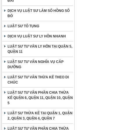
ĐAI
DỊCH VỤ LUẬT SƯ LÀM SỔ HỒNG SỔ
ĐỎ
LUẬT SƯ TỐ TỤNG
DỊCH VỤ LUẬT SƯ LY HÔN NHANH
LUẬT SƯ TƯ VẤN LY HÔN TẠI QUẬN 5,
QUẬN 11
LUẬT SƯ TƯ VẤN NGHĨA VỤ CẤP
DƯỠNG
LUẬT SƯ TƯ VẤN THỪA KẾ THEO DI
CHÚC
LUẬT SƯ TƯ VẤN PHÂN CHIA THỪA
KẾ QUẬN 6, QUẬN 11, QUẬN 10, QUẬN
5
LUẬT SƯ THỪA KẾ TẠI QUẬN 1, QUẬN
2, QUẬN 3, QUẬN 4, QUẬN 7
LUẬT SƯ TƯ VẤN PHÂN CHIA THỪA