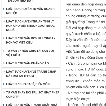
TÊN DÙM NHÀ ĐẤT
liên quan đến hợp đồng nà
LUẬT SƯ CHUYÊN TƯ VẤN DOANH
bên cạnh Phòng thương 
NGHIỆP
chung chung là: “trong qu
LUẬT SƯ CHUYÊN THUẬN TÌNH LY
giải quyết tại Trọng tài” th
HÔN CHO VIỆT KIỀU, NGƯỜI NƯỚC
Đối với hợp đồng mua bán 
NGOÀI
quyết tranh chấp là luật c
LUẬT SƯ TƯ VẤN ĐƠN PHƯƠNG LY
Đây là vấn đề hết sức quan
HÔN VỚI VIỆT KIỀU
của nước ngoài hay pháp
TƯ VẤN LY HÔN CHIA TÀI SẢN VỚI
Việt Nam để áp dụng cho 
VIỆT KIỀU
3. Khi ký hợp đồng thương
- Cần trú trọng ngay cả 
LUẬT SƯ TƯ VẤN KHÁNG CÁO
vụ lớn hoặc HĐTM quốc t
LUẬT SƯ CHUYÊN VỀ TRANH CHẤP
- Trong HĐTM cần có thỏ
ĐẤT ĐAI TẠI TPHCM
trọng điều khoản thỏa th
LUẬT SƯ CHO CA SĨ, DIỄN VIÊN
nhiệm của mỗi bên. Biện ph
TƯ VẤN THAY ĐỔI TRỤ SỞ, GIẤY PHÉP
- Những chế tài cần phải k
CÔNG TY
thực hiện được.
- Không nên coi chế tài 
LUẬT SƯ TƯ VẤN TRANH CHẤP NHÀ