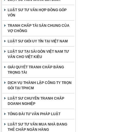
LUẬT SƯ TƯ VẤN HỢP ĐỒNG GÓP
VỐN
TRANH CHẤP TÀI SẢN CHUNG CỦA
VỢ CHỒNG
LUẬT SƯ GIỎI UY TÍN TẠI VIỆT NAM
LUẬT SƯ TẠI SÀI GÒN VIỆT NAM TƯ
VẤN CHO VIỆT KIỀU
GIẢI QUYẾT TRANH CHẤP BẰNG
TRỌNG TÀI
DỊCH VỤ THÀNH LẬP CÔNG TY TRỌN
GÓI TẠI TPHCM
LUẬT SƯ CHUYÊN TRANH CHẤP
DOANH NGHIỆP
TỔNG ĐÀI TƯ VẤN PHÁP LUẬT
LUẬT SƯ TƯ VẤN MUA NHÀ ĐANG
THẾ CHẤP NGÂN HÀNG