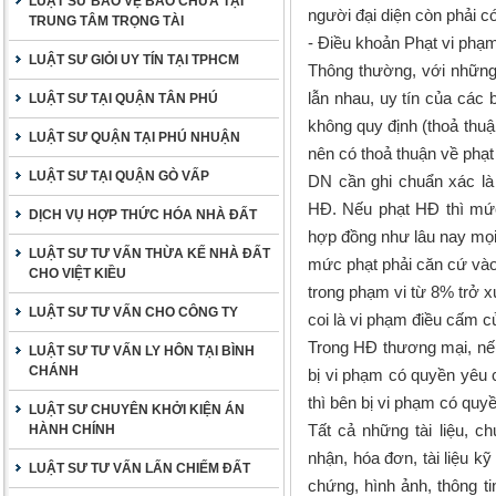
LUẬT SƯ BẢO VỆ BÀO CHỮA TẠI
người đại diện còn phải c
TRUNG TÂM TRỌNG TÀI
- Điều khoản Phạt vi phạ
LUẬT SƯ GIỎI UY TÍN TẠI TPHCM
Thông thường, với những đ
lẫn nhau, uy tín của các 
LUẬT SƯ TẠI QUẬN TÂN PHÚ
không quy định (thoả thuậ
LUẬT SƯ QUẬN TẠI PHÚ NHUẬN
nên có thoả thuận về phạt
LUẬT SƯ TẠI QUẬN GÒ VẤP
DN cần ghi chuẩn xác là
HĐ. Nếu phạt HĐ thì mức p
DỊCH VỤ HỢP THỨC HÓA NHÀ ĐẤT
hợp đồng như lâu nay mọi
LUẬT SƯ TƯ VẤN THỪA KẾ NHÀ ĐẤT
mức phạt phải căn cứ vào
CHO VIỆT KIỀU
trong phạm vi từ 8% trở 
LUẬT SƯ TƯ VẤN CHO CÔNG TY
coi là vi phạm điều cấm củ
Trong HĐ thương mại, nếu
LUẬT SƯ TƯ VẤN LY HÔN TẠI BÌNH
CHÁNH
bị vi phạm có quyền yêu c
thì bên bị vi phạm có quyề
LUẬT SƯ CHUYÊN KHỞI KIỆN ÁN
Tất cả những tài liệu, c
HÀNH CHÍNH
nhận, hóa đơn, tài liệu k
LUẬT SƯ TƯ VẤN LẤN CHIẾM ĐẤT
chứng, hình ảnh, thông ti