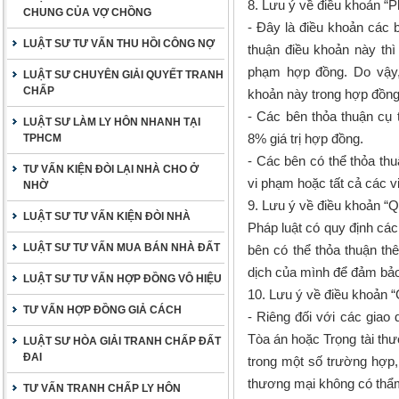
8. Lưu ý về điều khoản “P
CHUNG CỦA VỢ CHỒNG
- Đây là điều khoản các 
LUẬT SƯ TƯ VẤN THU HỒI CÔNG NỢ
thuận điều khoản này thì
phạm hợp đồng. Do vậy,
LUẬT SƯ CHUYÊN GIẢI QUYẾT TRANH
CHẤP
khoản này trong hợp đồng
- Các bên thỏa thuận cụ
LUẬT SƯ LÀM LY HÔN NHANH TẠI
8% giá trị hợp đồng.
TPHCM
- Các bên có thể thỏa th
TƯ VẤN KIỆN ĐÒI LẠI NHÀ CHO Ở
vi phạm hoặc tất cả các v
NHỜ
9. Lưu ý về điều khoản “
LUẬT SƯ TƯ VẤN KIỆN ĐÒI NHÀ
Pháp luật có quy định cá
LUẬT SƯ TƯ VẤN MUA BÁN NHÀ ĐẤT
bên có thể thỏa thuận t
dịch của mình để đảm bảo
LUẬT SƯ TƯ VẤN HỢP ĐỒNG VÔ HIỆU
10. Lưu ý về điều khoản “
TƯ VẤN HỢP ĐỒNG GIẢ CÁCH
- Riêng đối với các giao
Tòa án hoặc Trọng tài thư
LUẬT SƯ HÒA GIẢI TRANH CHẤP ĐẤT
ĐAI
trong một số trường hợp, 
thương mại không có thẩm
TƯ VẤN TRANH CHẤP LY HÔN