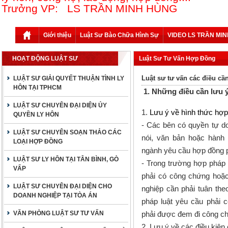
Trưởng VP: LS TRẦN MINH HÙNG
Giới thiệu
Luật Sư Bào Chữa Hình Sự
VIDEO LS TRẦN MI
HOẠT ĐỘNG LUẬT SƯ
Luật Sư Tư Vấn Hợp Đồng
Luật sư tư vấn các điều cầ
LUẬT SƯ GIẢI QUYẾT THUẬN TÌNH LY
HÔN TẠI TPHCM
1. Những điều cần lưu 
LUẬT SƯ CHUYÊN ĐẠI DIỆN ỦY
1.
Lưu ý về hình thức hợ
QUYỀN LY HÔN
- Các bên có quyền tự do
LUẬT SƯ CHUYÊN SOẠN THẢO CÁC
nói, văn bản hoặc hành 
LOẠI HỢP ĐỒNG
ngành yêu cầu hợp đồng p
LUẬT SƯ LY HÔN TẠI TÂN BÌNH, GÒ
- Trong trường hợp pháp 
VẤP
phải có công chứng hoặc
LUẬT SƯ CHUYÊN ĐẠI DIỆN CHO
nghiệp cần phải tuân the
DOANH NGHIỆP TẠI TÒA ÁN
pháp luật yêu cầu phải 
VĂN PHÒNG LUẬT SƯ TƯ VẤN
phải được đem đi công ch
2. Lưu ý về các điều kiện