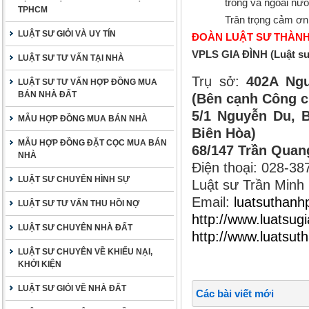
trong và ngoài nướ
TPHCM
Trân trọng cảm ơn
LUẬT SƯ GIỎI VÀ UY TÍN
ĐOÀN LUẬT SƯ THÀNH
VPLS GIA ĐÌNH (Luật s
LUẬT SƯ TƯ VẤN TẠI NHÀ
Trụ sở:
402A Ngu
LUẬT SƯ TƯ VẤN HỢP ĐỒNG MUA
BÁN NHÀ ĐẤT
(Bên cạnh Công c
5/1 Nguyễn Du, B
MẪU HỢP ĐỒNG MUA BÁN NHÀ
Biên Hòa)
MẪU HỢP ĐỒNG ĐẶT CỌC MUA BÁN
68/147 Trần Quan
NHÀ
Điện thoại: 028-3
LUẬT SƯ CHUYÊN HÌNH SỰ
Luật sư Trần Minh
Email:
luatsuthan
LUẬT SƯ TƯ VẤN THU HỒI NỢ
http://www.luatsugi
LUẬT SƯ CHUYÊN NHÀ ĐẤT
http://www.luatsu
LUẬT SƯ CHUYÊN VỀ KHIẾU NẠI,
KHỞI KIỆN
LUẬT SƯ GIỎI VỀ NHÀ ĐẤT
Các bài viết mới