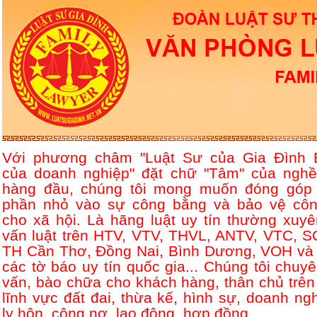
Với phương châm "Luật Sư của Gia Đình 
của doanh nghiệp" đặt chữ "Tâm" của nghề
hàng đầu, chúng tôi mong muốn đóng góp
phần nhỏ vào sự công bằng và bảo vệ côn
cho xã hội. Là hãng luật uy tín thường xuyê
vấn luật trên HTV, VTV, THVL, ANTV, VTC, S
TH Cần Thơ, Đồng Nai, Bình Dương, VOH và 
các tờ báo uy tín quốc gia... Chúng tôi chuyê
vấn, bào chữa cho khách hàng, thân chủ trên
lĩnh vực đất đai, thừa kế, hình sự, doanh ngh
ly hôn, công nợ, lao động, hợp đồng....