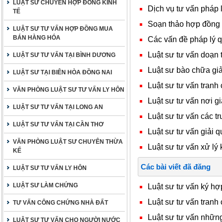
LUẬT SƯ CHUYÊN HỢP ĐỒNG KINH
Dịch vụ tư vấn pháp 
TẾ
Soạn thảo hợp đồng t
LUẬT SƯ TƯ VẤN HỢP ĐỒNG MUA
BÁN HÀNG HÓA
Các vấn đề pháp lý q
Luật sư tư vấn doạn
LUẬT SƯ TƯ VẤN TẠI BÌNH DƯƠNG
Luật sư bào chữa gi
LUẬT SƯ TẠI BIÊN HÒA ĐỒNG NAI
Luật sư tư vấn tran
VĂN PHÒNG LUẬT SƯ TƯ VẤN LY HÔN
Luật sư tư vấn nơi g
LUẬT SƯ TƯ VẤN TẠI LONG AN
Luật sư tư vấn các 
LUẬT SƯ TƯ VẤN TẠI CẦN THƠ
Luật sư tư vấn giải 
VĂN PHÒNG LUẬT SƯ CHUYÊN THỪA
Luật sư tư vấn xử lý
KẾ
Các bài viết đã đăng
LUẬT SƯ TƯ VẤN LY HÔN
LUẬT SƯ LÀM CHỨNG
Luật sư tư vấn ký h
Luật sư tư vấn tranh
TƯ VẤN CÔNG CHỨNG NHÀ ĐẤT
Luật sư tư vấn những
LUẬT SƯ TƯ VẤN CHO NGƯỜI NƯỚC