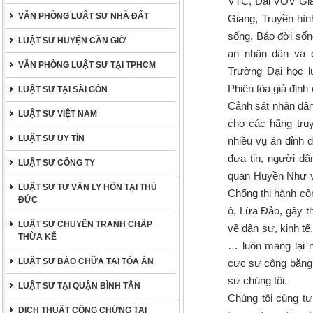
VTC, Đài VOV Giao
VĂN PHÒNG LUẬT SƯ NHÀ ĐẤT
Giang, Truyền hìn
sống, Báo đời sốn
LUẬT SƯ HUYỆN CẦN GIỜ
an nhân dân và c
VĂN PHÒNG LUẬT SƯ TẠI TPHCM
Trường Đại học l
Phiên tòa giả địn
LUẬT SƯ TẠI SÀI GÒN
Cảnh sát nhân dân,
LUẬT SƯ VIỆT NAM
cho các hãng tru
LUẬT SƯ UY TÍN
nhiều vụ án đỉnh 
đưa tin, người d
LUẬT SƯ CÔNG TY
quan Huyền Như và
LUẬT SƯ TƯ VẤN LY HÔN TẠI THỦ
Chống thi hành cô
ĐỨC
ô, Lừa Đảo, gây th
LUẬT SƯ CHUYÊN TRANH CHẤP
về dân sự, kinh tế
THỪA KẾ
… luôn mang lại 
LUẬT SƯ BÀO CHỮA TẠI TÒA ÁN
cực sự công bằng, 
sư chúng tôi.
LUẬT SƯ TẠI QUẬN BÌNH TÂN
Chúng tôi cùng tư
DỊCH THUẬT CÔNG CHỨNG TẠI