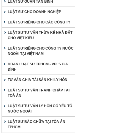
LUẬT SƯ QUẬN TÂN BÌNH
LUẬT SƯ CHO DOANH NGHIỆP
LUẬT SƯ RIÊNG CHO CÁC CÔNG TY
LUẬT SƯ TƯ VẤN THỪA KẾ NHÀ ĐẤT
CHO VIỆT KIỀU
LUẬT SƯ RIÊNG CHO CÔNG TY NƯỚC
NGOÀI TẠI VIỆT NAM
ĐOÀN LUẬT SƯ TPHCM - VPLS GIA
ĐÌNH
TƯ VẤN CHIA TÀI SẢN KHI LY HÔN
LUẬT SƯ TƯ VẤN TRANH CHẤP TẠI
TOÀ ÁN
LUẬT SƯ TƯ VẤN LY HÔN CÓ YẾU TỐ
NƯỚC NGOÀI
LUẬT SƯ BÀO CHỮA TẠI TÒA ÁN
TPHCM