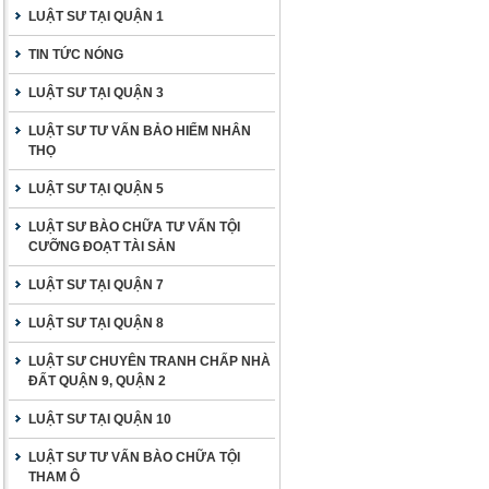
LUẬT SƯ TẠI QUẬN 1
TIN TỨC NÓNG
LUẬT SƯ TẠI QUẬN 3
LUẬT SƯ TƯ VẤN BẢO HIỂM NHÂN
THỌ
LUẬT SƯ TẠI QUẬN 5
LUẬT SƯ BÀO CHỮA TƯ VẤN TỘI
CƯỠNG ĐOẠT TÀI SẢN
LUẬT SƯ TẠI QUẬN 7
LUẬT SƯ TẠI QUẬN 8
LUẬT SƯ CHUYÊN TRANH CHẤP NHÀ
ĐẤT QUẬN 9, QUẬN 2
LUẬT SƯ TẠI QUẬN 10
LUẬT SƯ TƯ VẤN BÀO CHỮA TỘI
THAM Ô