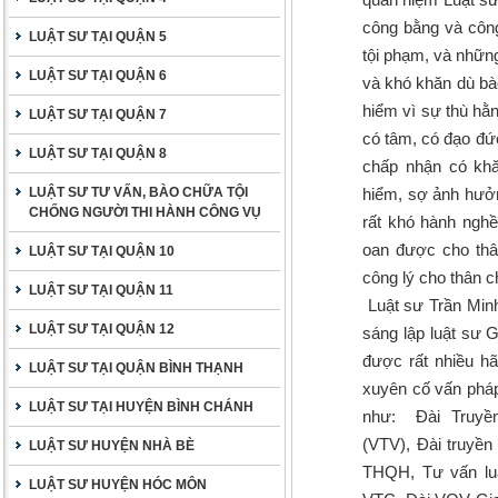
công bằng và công
LUẬT SƯ TẠI QUẬN 5
tội phạm, và những
LUẬT SƯ TẠI QUẬN 6
và khó khăn dù bào
hiểm vì sự thù hằn
LUẬT SƯ TẠI QUẬN 7
có tâm, có đạo đứ
LUẬT SƯ TẠI QUẬN 8
chấp nhận có khă
LUẬT SƯ TƯ VẤN, BÀO CHỮA TỘI
hiểm, sợ ảnh hưởn
CHỐNG NGƯỜI THI HÀNH CÔNG VỤ
rất khó hành nghề 
oan được cho thâ
LUẬT SƯ TẠI QUẬN 10
công lý cho thân 
LUẬT SƯ TẠI QUẬN 11
Luật sư Trần Min
LUẬT SƯ TẠI QUẬN 12
sáng lập luật sư 
được rất nhiều hã
LUẬT SƯ TẠI QUẬN BÌNH THẠNH
xuyên cố vấn pháp 
LUẬT SƯ TẠI HUYỆN BÌNH CHÁNH
như: Đài Truyề
(VTV), Đài truyề
LUẬT SƯ HUYỆN NHÀ BÈ
THQH, Tư vấn luật
LUẬT SƯ HUYỆN HÓC MÔN