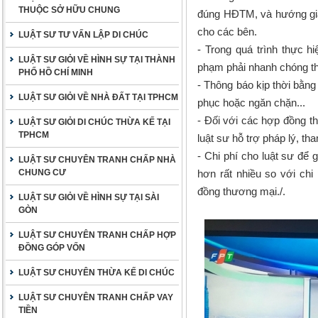
THUỘC SỞ HỮU CHUNG
đúng HĐTM, và hướng giả
cho các bên.
LUẬT SƯ TƯ VẤN LẬP DI CHÚC
- Trong quá trình thực h
LUẬT SƯ GIỎI VỀ HÌNH SỰ TẠI THÀNH
phạm phải nhanh chóng t
PHỐ HỒ CHÍ MINH
- Thông báo kịp thời bằng
LUẬT SƯ GIỎI VỀ NHÀ ĐẤT TẠI TPHCM
phục hoặc ngăn chặn...
- Đối với các hợp đồng thư
LUẬT SƯ GIỎI DI CHÚC THỪA KẾ TẠI
TPHCM
luật sư hỗ trợ pháp lý, th
- Chi phí cho luật sư để 
LUẬT SƯ CHUYÊN TRANH CHẤP NHÀ
CHUNG CƯ
hơn rất nhiều so với chi
đồng thương mại./.
LUẬT SƯ GIỎI VỀ HÌNH SỰ TẠI SÀI
GÒN
LUẬT SƯ CHUYÊN TRANH CHẤP HỢP
ĐỒNG GÓP VỐN
LUẬT SƯ CHUYÊN THỪA KẾ DI CHÚC
LUẬT SƯ CHUYÊN TRANH CHẤP VAY
TIỀN