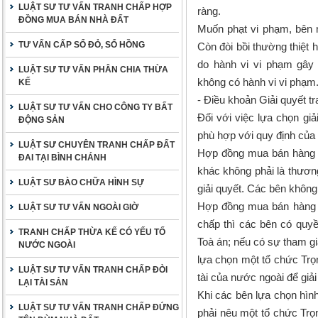
LUẬT SƯ TƯ VẤN TRANH CHẤP HỢP
ràng.
ĐỒNG MUA BÁN NHÀ ĐẤT
Muốn phạt vi phạm, bên 
TƯ VẤN CẤP SỔ ĐỎ, SỔ HỒNG
Còn đòi bồi thường thiệt 
do hành vi vi phạm gây 
LUẬT SƯ TƯ VẤN PHÂN CHIA THỪA
không có hành vi vi phạm
KẾ
- Điều khoản Giải quyết t
LUẬT SƯ TƯ VẤN CHO CÔNG TY BẤT
Đối với việc lựa chọn giải
ĐỘNG SẢN
phù hợp với quy định của p
LUẬT SƯ CHUYÊN TRANH CHẤP ĐẤT
Hợp đồng mua bán hàng h
ĐAI TẠI BÌNH CHÁNH
khác không phải là thươn
LUẬT SƯ BÀO CHỮA HÌNH SỰ
giải quyết. Các bên không 
Hợp đồng mua bán hàng h
LUẬT SƯ TƯ VẤN NGOÀI GIỜ
chấp thì các bên có quyền
TRANH CHẤP THỪA KẾ CÓ YẾU TỐ
Toà án; nếu có sự tham g
NƯỚC NGOÀI
lựa chọn một tổ chức Trọ
LUẬT SƯ TƯ VẤN TRANH CHẤP ĐÒI
tài của nước ngoài để giải
LẠI TÀI SẢN
Khi các bên lựa chọn hình 
LUẬT SƯ TƯ VẤN TRANH CHẤP ĐỨNG
phải nêu một tổ chức Trọn