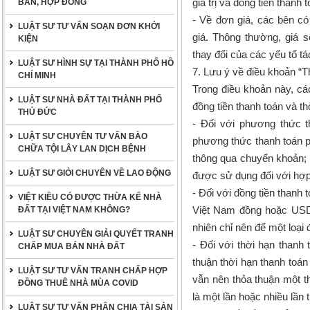
giá trị và đồng tiền thanh t
BẢN, HỢP ĐỒNG
- Về đơn giá, các bên có
LUẬT SƯ TƯ VẤN SOẠN ĐƠN KHỞI
giá. Thông thường, giá s
KIỆN
thay đổi của các yếu tố t
LUẬT SƯ HÌNH SỰ TẠI THÀNH PHỐ HỒ
7. Lưu ý về điều khoản “T
CHÍ MINH
Trong điều khoản này, cá
LUẬT SƯ NHÀ ĐẤT TẠI THÀNH PHỐ
đồng tiền thanh toán và th
THỦ ĐỨC
- Đối với phương thức t
LUẬT SƯ CHUYÊN TƯ VẤN BÀO
phương thức thanh toán ph
CHỮA TỘI LÂY LAN DỊCH BỆNH
thông qua chuyển khoản; 
LUẬT SƯ GIỎI CHUYÊN VỀ LAO ĐỘNG
được sử dụng đối với hợp
- Đối với đồng tiền thanh 
VIỆT KIỀU CÓ ĐƯỢC THỪA KẾ NHÀ
Việt Nam đồng hoặc USD 
ĐẤT TẠI VIỆT NAM KHÔNG?
nhiên chỉ nên để một loại 
LUẬT SƯ CHUYÊN GIẢI QUYẾT TRANH
- Đối với thời hạn thanh
CHẤP MUA BÁN NHÀ ĐẤT
thuận thời hạn thanh toán
LUẬT SƯ TƯ VẤN TRANH CHẤP HỢP
vẫn nên thỏa thuận một th
ĐỒNG THUÊ NHÀ MÙA COVID
là một lần hoặc nhiều lần 
LUẬT SƯ TƯ VẤN PHÂN CHIA TÀI SẢN