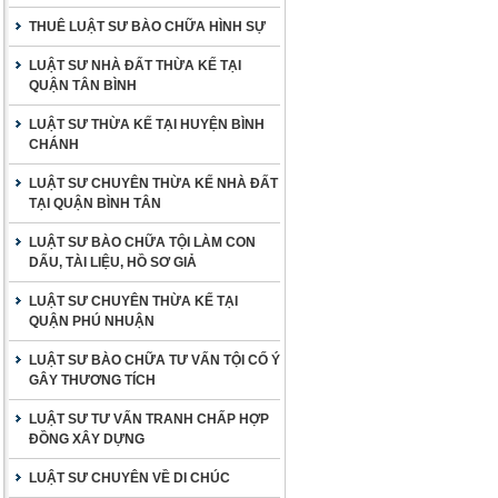
THUÊ LUẬT SƯ BÀO CHỮA HÌNH SỰ
LUẬT SƯ NHÀ ĐẤT THỪA KẾ TẠI
QUẬN TÂN BÌNH
LUẬT SƯ THỪA KẾ TẠI HUYỆN BÌNH
CHÁNH
LUẬT SƯ CHUYÊN THỪA KẾ NHÀ ĐẤT
TẠI QUẬN BÌNH TÂN
LUẬT SƯ BÀO CHỮA TỘI LÀM CON
DẤU, TÀI LIỆU, HỒ SƠ GIẢ
LUẬT SƯ CHUYÊN THỪA KẾ TẠI
QUẬN PHÚ NHUẬN
LUẬT SƯ BÀO CHỮA TƯ VẤN TỘI CỐ Ý
GÂY THƯƠNG TÍCH
LUẬT SƯ TƯ VẤN TRANH CHẤP HỢP
ĐỒNG XÂY DỰNG
LUẬT SƯ CHUYÊN VỀ DI CHÚC