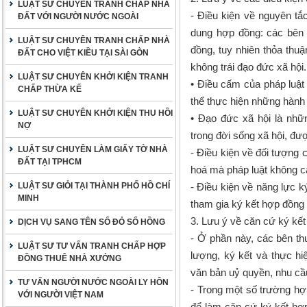
LUẬT SƯ CHUYÊN TRANH CHẤP NHÀ
- Điều kiện về nguyên tắ
ĐẤT VỚI NGƯỜI NƯỚC NGOÀI
dung hợp đồng: các bên 
LUẬT SƯ CHUYÊN TRANH CHẤP NHÀ
đồng, tuy nhiên thỏa thu
ĐẤT CHO VIỆT KIỀU TẠI SÀI GÒN
không trái đạo đức xã hội.
LUẬT SƯ CHUYÊN KHỞI KIỆN TRANH
• Điều cấm của pháp luật
CHẤP THỪA KẾ
thể thực hiện những hành 
LUẬT SƯ CHUYÊN KHỞI KIỆN THU HỒI
• Đạo đức xã hội là nh
NỢ
trong đời sống xã hội, đư
LUẬT SƯ CHUYÊN LÀM GIẤY TỜ NHÀ
- Điều kiện về đối tượng
ĐẤT TẠI TPHCM
hoá mà pháp luật không c
LUẬT SƯ GIỎI TẠI THÀNH PHỐ HỒ CHÍ
- Điều kiện về năng lực 
MINH
tham gia ký kết hợp đồng 
3. Lưu ý về căn cứ ký kế
DỊCH VỤ SANG TÊN SỔ ĐỎ SỔ HỒNG
- Ở phần này, các bên t
LUẬT SƯ TƯ VẤN TRANH CHẤP HỢP
lượng, ký kết và thực hi
ĐỒNG THUÊ NHÀ XƯỞNG
văn bản uỷ quyền, nhu cầ
TƯ VẤN NGƯỜI NƯỚC NGOÀI LY HÔN
- Trong một số trường hợ
VỚI NGƯỜI VIỆT NAM
để làm căn cứ ký kết hợp