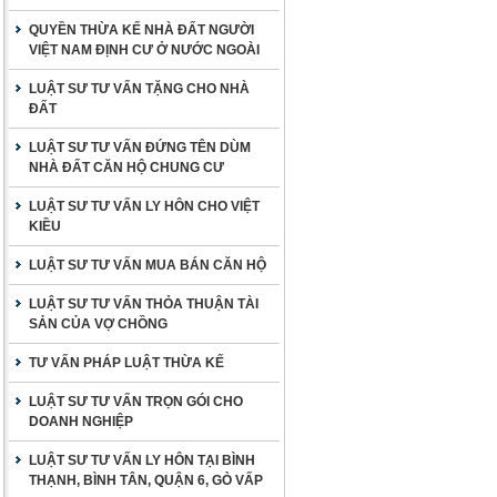
QUYỀN THỪA KẾ NHÀ ĐẤT NGƯỜI
VIỆT NAM ĐỊNH CƯ Ở NƯỚC NGOÀI
LUẬT SƯ TƯ VẤN TẶNG CHO NHÀ
ĐẤT
LUẬT SƯ TƯ VẤN ĐỨNG TÊN DÙM
NHÀ ĐẤT CĂN HỘ CHUNG CƯ
LUẬT SƯ TƯ VẤN LY HÔN CHO VIỆT
KIỀU
LUẬT SƯ TƯ VẤN MUA BÁN CĂN HỘ
LUẬT SƯ TƯ VẤN THỎA THUẬN TÀI
SẢN CỦA VỢ CHỒNG
TƯ VẤN PHÁP LUẬT THỪA KẾ
LUẬT SƯ TƯ VẤN TRỌN GÓI CHO
DOANH NGHIỆP
LUẬT SƯ TƯ VẤN LY HÔN TẠI BÌNH
THẠNH, BÌNH TÂN, QUẬN 6, GÒ VẤP