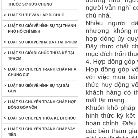
đương như người
THUỘC SỞ HỮU CHUNG
người vẫn nghĩ có
chủ nhà.
LUẬT SƯ TƯ VẤN LẬP DI CHÚC
Nhiều người d
LUẬT SƯ GIỎI VỀ HÌNH SỰ TẠI THÀNH
nhượng, không m
PHỐ HỒ CHÍ MINH
hợp đồng ủy quy
LUẬT SƯ GIỎI VỀ NHÀ ĐẤT TẠI TPHCM
Đây thực chất ch
mục đích trốn thuê
LUẬT SƯ GIỎI DI CHÚC THỪA KẾ TẠI
TPHCM
4. Hợp đồng góp
Hợp đồng góp vố
LUẬT SƯ CHUYÊN TRANH CHẤP NHÀ
CHUNG CƯ
với việc mua bán
thức huy động vố
LUẬT SƯ GIỎI VỀ HÌNH SỰ TẠI SÀI
khách hàng có th
GÒN
mất tật mang.
LUẬT SƯ CHUYÊN TRANH CHẤP HỢP
Khuôn khổ pháp l
ĐỒNG GÓP VỐN
hình thức ký kế
LUẬT SƯ CHUYÊN THỪA KẾ DI CHÚC
hoàn chỉnh. Điều 
LUẬT SƯ CHUYÊN TRANH CHẤP VAY
các bên tham gia
TIỀN