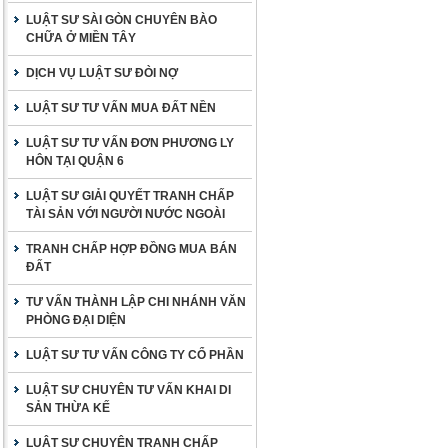
LUẬT SƯ SÀI GÒN CHUYÊN BÀO
CHỮA Ở MIỀN TÂY
DỊCH VỤ LUẬT SƯ ĐÒI NỢ
LUẬT SƯ TƯ VẤN MUA ĐẤT NỀN
LUẬT SƯ TƯ VẤN ĐƠN PHƯƠNG LY
HÔN TẠI QUẬN 6
LUẬT SƯ GIẢI QUYẾT TRANH CHẤP
TÀI SẢN VỚI NGƯỜI NƯỚC NGOÀI
TRANH CHẤP HỢP ĐỒNG MUA BÁN
ĐẤT
TƯ VẤN THÀNH LẬP CHI NHÁNH VĂN
PHÒNG ĐẠI DIỆN
LUẬT SƯ TƯ VẤN CÔNG TY CỔ PHẦN
LUẬT SƯ CHUYÊN TƯ VẤN KHAI DI
SẢN THỪA KẾ
LUẬT SƯ CHUYÊN TRANH CHẤP