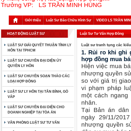
Trưởng VP: LS TRẦN MINH HÙNG
Giới thiệu
Luật Sư Bào Chữa Hình Sự
VIDEO LS TRẦN MI
HOẠT ĐỘNG LUẬT SƯ
Luật Sư Tư Vấn Hợp Đồng
Luật sư tranh tụng các kiể
LUẬT SƯ GIẢI QUYẾT THUẬN TÌNH LY
HÔN TẠI TPHCM
1. Rủi ro khi ghi
hợp đồng mua bán
LUẬT SƯ CHUYÊN ĐẠI DIỆN ỦY
Hiện việc mua bá
QUYỀN LY HÔN
nhượng quyền sử 
LUẬT SƯ CHUYÊN SOẠN THẢO CÁC
so với giá trị gia
LOẠI HỢP ĐỒNG
vi phạm pháp lu
LUẬT SƯ LY HÔN TẠI TÂN BÌNH, GÒ
một cách ngang 
VẤP
nhân.
LUẬT SƯ CHUYÊN ĐẠI DIỆN CHO
Tại Bản án dân
DOANH NGHIỆP TẠI TÒA ÁN
ngày 29/11/201
VĂN PHÒNG LUẬT SƯ TƯ VẤN
nhượng quyền sử