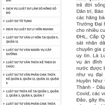
ĐAI
trẻ đời sốn
DỊCH VỤ LUẬT SƯ LÀM SỔ HỒNG SỔ
Dân trí, Bá
ĐỎ
các hãng báo
LUẬT SƯ TỐ TỤNG
Trường Đại 
cho nhiều cu
DỊCH VỤ LUẬT SƯ LY HÔN NHANH
ĐHL, Cấp Qu
LUẬT SƯ TƯ VẤN LY HÔN TẠI QUẬN 5,
QUẬN 11
sát nhân dâ
chuyên gia 
LUẬT SƯ TƯ VẤN NGHĨA VỤ CẤP
DƯỠNG
uy tín. Là 
vụ án đỉnh 
LUẬT SƯ TƯ VẤN THỪA KẾ THEO DI
CHÚC
nước được b
như vụ đại
LUẬT SƯ TƯ VẤN PHÂN CHIA THỪA
KẾ QUẬN 6, QUẬN 11, QUẬN 10, QUẬN
Huyền Như v
5
Thành - Dầu
LUẬT SƯ THỪA KẾ TẠI QUẬN 1, QUẬN
Covid, các 
2, QUẬN 3, QUẬN 4, QUẬN 7
Đảo, gây thư
LUẬT SƯ TƯ VẤN PHÂN CHIA THỪA