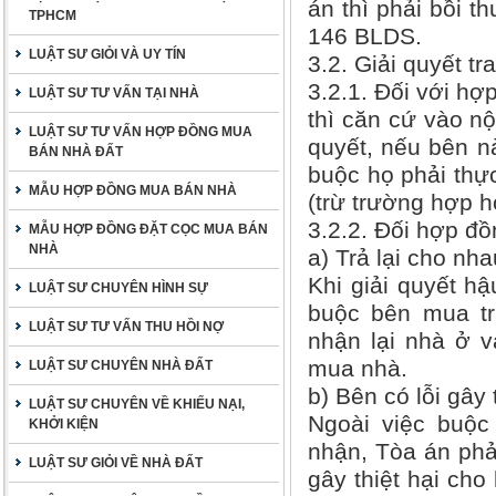
án thì phải bồi t
TPHCM
146 BLDS.
LUẬT SƯ GIỎI VÀ UY TÍN
3.2. Giải quyết 
3.2.1. Đối với hợ
LUẬT SƯ TƯ VẤN TẠI NHÀ
thì căn cứ vào nộ
LUẬT SƯ TƯ VẤN HỢP ĐỒNG MUA
quyết, nếu bên n
BÁN NHÀ ĐẤT
buộc họ phải thự
MẪU HỢP ĐỒNG MUA BÁN NHÀ
(trừ trường hợp h
3.2.2. Đối hợp đ
MẪU HỢP ĐỒNG ĐẶT CỌC MUA BÁN
NHÀ
a) Trả lại cho nh
Khi giải quyết h
LUẬT SƯ CHUYÊN HÌNH SỰ
buộc bên mua tr
LUẬT SƯ TƯ VẤN THU HỒI NỢ
nhận lại nhà ở v
mua nhà.
LUẬT SƯ CHUYÊN NHÀ ĐẤT
b) Bên có lỗi gây 
LUẬT SƯ CHUYÊN VỀ KHIẾU NẠI,
Ngoài việc buộc
KHỞI KIỆN
nhận, Tòa án phả
LUẬT SƯ GIỎI VỀ NHÀ ĐẤT
gây thiệt hại cho