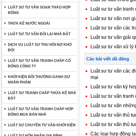
LUẬT SƯ TƯ VẤN SOẠN THẢO HỢP
Luật sư tư vấn tran
ĐỒNG
Luật sư tư vấn nơi g
THỪA KẾ NƯỚC NGOÀI
Luật sư tư vấn các 
LUẬT SƯ TƯ VẤN ĐÒI LẠI NHÀ ĐẤT
Luật sư tư vấn giải 
DỊCH VỤ LUẬT SƯ THU HỒI NỢ KHÓ
Luật sư tư vấn xử lý
ĐÒI
Các bài viết đã đăng
LUẬT SƯ TƯ VẤN TRANH CHẤP CỔ
ĐÔNG CÔNG TY
Luật sư tư vấn các đ
mại
KHỞI KIỆN BỒI THƯỜNG DANH DỰ
NHÂN PHẨM
Luật sư tư vấn ký h
LUẬT SƯ TRANH CHẤP THỪA KẾ NHÀ
Luật sư tư vấn tranh
ĐẤT
Luật sư tư vấn những
LUẬT SƯ TƯ VẤN TRANH CHẤP HỢP
Luật sư tư vấn thủ t
ĐỒNG MUA BÁN NHÀ
Luật sư tư vấn thủ t
LUẬT SƯ CHUYÊN TƯ VẤN KHỞI KIỆN
Các loại hợp đồng l
LUẬT SƯ HÔN NHÂN GIA ĐÌNH