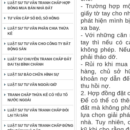
LUẬT SƯ TƯ VẤN TRANH CHẤP HỢP
- Trường hợp m
ĐỒNG MUA BÁN NHÀ ĐẤT
giấy tờ tay cho 
TƯ VẤN CẤP SỔ ĐỎ, SỔ HỒNG
phát hiện mình bị
xa bay.
LUẬT SƯ TƯ VẤN PHÂN CHIA THỪA
KẾ
- Với những căn
tay thì nếu có c
LUẬT SƯ TƯ VẤN CHO CÔNG TY BẤT
không phép. Nếu
ĐỘNG SẢN
phải tháo dỡ.
LUẬT SƯ CHUYÊN TRANH CHẤP ĐẤT
- Rủi ro khi mua
ĐAI TẠI BÌNH CHÁNH
hàng, chủ sở hữ
LUẬT SƯ BÀO CHỮA HÌNH SỰ
khoản nợ dẫn đến
thu hồi nợ.
LUẬT SƯ TƯ VẤN NGOÀI GIỜ
2. Hợp đồng đặt 
TRANH CHẤP THỪA KẾ CÓ YẾU TỐ
Để có thể có th
NƯỚC NGOÀI
đất mà không phả
LUẬT SƯ TƯ VẤN TRANH CHẤP ĐÒI
lựa chọn giải ph
LẠI TÀI SẢN
nhà. Tuy nhiên, 
LUẬT SƯ TƯ VẤN TRANH CHẤP ĐỨNG
kỹ khi cho rằng đ