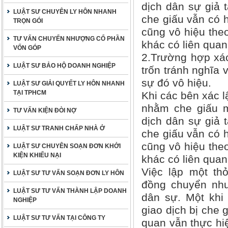
dịch dân sự giả t
LUẬT SƯ CHUYÊN LY HÔN NHANH
che giấu vẫn có h
TRỌN GÓI
cũng vô hiệu theo
TƯ VẤN CHUYỂN NHƯỢNG CỔ PHẦN
khác có liên quan
VỐN GÓP
2.Trường hợp xác
LUẬT SƯ BẢO HỘ DOANH NGHIỆP
trốn tránh nghĩa 
sự đó vô hiệu.
LUẬT SƯ GIẢI QUYẾT LY HÔN NHANH
TẠI TPHCM
Khi các bên xác l
nhằm che giấu m
TƯ VẤN KIỆN ĐÒI NỢ
dịch dân sự giả t
LUẬT SƯ TRANH CHẤP NHÀ Ở
che giấu vẫn có h
cũng vô hiệu theo
LUẬT SƯ CHUYÊN SOẠN ĐƠN KHỞI
KIỆN KHIẾU NẠI
khác có liên quan
Việc lập một th
LUẬT SƯ TƯ VẤN SOẠN ĐƠN LY HÔN
đồng chuyển như
LUẬT SƯ TƯ VẤN THÀNH LẬP DOANH
dân sự. Một khi 
NGHIỆP
giao dịch bị che 
LUẬT SƯ TƯ VẤN TẠI CÔNG TY
quan vẫn thực hiệ