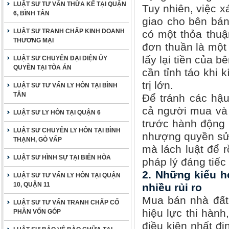
LUẬT SƯ TƯ VẤN THỪA KẾ TẠI QUẬN
Tuy nhiên, việc 
6, BÌNH TÂN
giao cho bên bán
LUẬT SƯ TRANH CHẤP KINH DOANH
có một thỏa thuậ
THƯƠNG MẠI
đơn thuần là một 
lấy lại tiền của 
LUẬT SƯ CHUYÊN ĐẠI DIỆN ỦY
QUYỀN TẠI TÒA ÁN
cần tỉnh táo khi 
trị lớn.
LUẬT SƯ TƯ VẤN LY HÔN TẠI BÌNH
TÂN
Để tránh các hậu
cả người mua và
LUẬT SƯ LY HÔN TẠI QUẬN 6
trước hành động 
LUẬT SƯ CHUYÊN LY HÔN TẠI BÌNH
nhượng quyền sử 
THẠNH, GÒ VẤP
mà lách luật để r
LUẬT SƯ HÌNH SỰ TẠI BIÊN HÒA
pháp lý đáng tiếc
2. Những kiểu h
LUẬT SƯ TƯ VẤN LY HÔN TẠI QUẬN
10, QUẬN 11
nhiều rủi ro
Mua bán nhà đất 
LUẬT SƯ TƯ VẤN TRANH CHẤP CỐ
hiệu lực thi hàn
PHẦN VỐN GÓP
điều kiện nhất đị