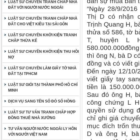
dân sự mua bán t
LUẬT SƯ CHUYÊN TRANH CHẤP NHÀ
“Ngày 28/9/2016
ĐẤT VỚI NGƯỜI NƯỚC NGOÀI
Thị D có nhận 
LUẬT SƯ CHUYÊN TRANH CHẤP NHÀ
Trịnh Quang H, bà
ĐẤT CHO VIỆT KIỀU TẠI SÀI GÒN
thửa số 586, tờ b
LUẬT SƯ CHUYÊN KHỞI KIỆN TRANH
T, huyện L H
CHẤP THỪA KẾ
580.000.000đồng.
LUẬT SƯ CHUYÊN KHỞI KIỆN THU HỒI
thì ông N, bà D c
NỢ
đồng và có viết gi
LUẬT SƯ CHUYÊN LÀM GIẤY TỜ NHÀ
Đến ngày 12/10/2
ĐẤT TẠI TPHCM
viết giấy tay sa
LUẬT SƯ GIỎI TẠI THÀNH PHỐ HỒ CHÍ
tiền là 150.000.
MINH
Sau đó ông H, b
công chứng L H
DỊCH VỤ SANG TÊN SỔ ĐỎ SỔ HỒNG
quyền sử dụng đấ
LUẬT SƯ TƯ VẤN TRANH CHẤP HỢP
chỉ ghi giá chuy
ĐỒNG THUÊ NHÀ XƯỞNG
mục đích trốn th
TƯ VẤN NGƯỜI NƯỚC NGOÀI LY HÔN
D và ông H, bà
VỚI NGƯỜI VIỆT NAM