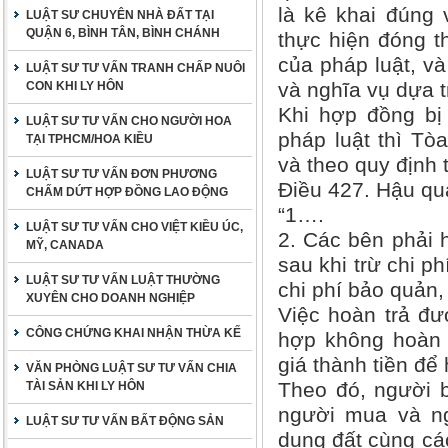
là kê khai đúng 
LUẬT SƯ CHUYÊN NHÀ ĐẤT TẠI
QUẬN 6, BÌNH TÂN, BÌNH CHÁNH
thực hiện đóng t
của pháp luật, v
LUẬT SƯ TƯ VẤN TRANH CHẤP NUÔI
và nghĩa vụ dựa 
CON KHI LY HÔN
Khi hợp đồng bị 
LUẬT SƯ TƯ VẤN CHO NGƯỜI HOA
pháp luật thì Tò
TẠI TPHCM/HOA KIỀU
và theo quy định t
LUẬT SƯ TƯ VẤN ĐƠN PHƯƠNG
Điều 427. Hậu qu
CHẤM DỨT HỢP ĐỒNG LAO ĐỘNG
“1….
LUẬT SƯ TƯ VẤN CHO VIỆT KIỀU ÚC,
2. Các bên phải 
MỸ, CANADA
sau khi trừ chi p
LUẬT SƯ TƯ VẤN LUẬT THƯỜNG
chi phí bảo quản, 
XUYÊN CHO DOANH NGHIỆP
Việc hoàn trả đư
CÔNG CHỨNG KHAI NHẬN THỪA KẾ
hợp không hoàn t
giá thành tiền để 
VĂN PHÒNG LUẬT SƯ TƯ VẤN CHIA
Theo đó, người b
TÀI SẢN KHI LY HÔN
người mua và ng
LUẬT SƯ TƯ VẤN BẤT ĐỘNG SẢN
dụng đất cùng cá