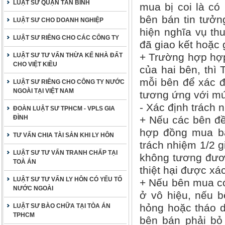
LUẬT SƯ QUẬN TÂN BÌNH
mua bị coi là có 
bên bán tin tưởng
LUẬT SƯ CHO DOANH NGHIỆP
hiện nghĩa vụ t
LUẬT SƯ RIÊNG CHO CÁC CÔNG TY
đã giao kết hoặc
+ Trường hợp hợp
LUẬT SƯ TƯ VẤN THỪA KẾ NHÀ ĐẤT
CHO VIỆT KIỀU
của hai bên, thì 
mỗi bên để xác đị
LUẬT SƯ RIÊNG CHO CÔNG TY NƯỚC
NGOÀI TẠI VIỆT NAM
tương ứng với mứ
- Xác định trách n
ĐOÀN LUẬT SƯ TPHCM - VPLS GIA
ĐÌNH
+ Nếu các bên đề
hợp đồng mua bá
TƯ VẤN CHIA TÀI SẢN KHI LY HÔN
trách nhiệm 1/2 gi
LUẬT SƯ TƯ VẤN TRANH CHẤP TẠI
không tương đươn
TOÀ ÁN
thiệt hại được xá
LUẬT SƯ TƯ VẤN LY HÔN CÓ YẾU TỐ
+ Nếu bên mua có
NƯỚC NGOÀI
ở vô hiệu, nếu b
hỏng hoặc tháo d
LUẬT SƯ BÀO CHỮA TẠI TÒA ÁN
TPHCM
bên bán phải bỏ 