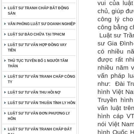
vui của luậ
LUẬT SƯ TRANH CHẤP BẤT ĐỘNG
chủ, giúp đư
SẢN
công lý ch
VĂN PHÒNG LUẬT SƯ DOANH NGHIỆP
công bằng c
Luật sư Tr
LUẬT SƯ BÀO CHỮA TẠI TPHCM
sư Gia Đình
LUẬT SƯ TƯ VẤN HỢP ĐỒNG VAY
có nhiều nă
TIỀN
được rất nh
THỦ TỤC TUYÊN BỐ 1 NGƯỜI TÂM
THẦN
nhiều năm v
vấn pháp lu
LUẬT SƯ TƯ VẤN TRANH CHẤP CÔNG
TY
như: Đài Tr
hình Việt Na
LUẬT SƯ TƯ VẤN THU HỒI NỢ
Truyền hìn
LUẬT SƯ TƯ VẤN THUẬN TÌNH LY HÔN
vấn luật trê
LUẬT SƯ TƯ VẤN ĐƠN PHƯƠNG LY
hình cáp VT
HÔN
nói Việt Nam
LUẬT SƯ TƯ VẤN TRANH CHẤP ĐẤT
hình Quốc H