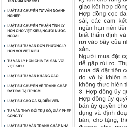
TÊN DÙM NHÀ ĐẤT
giao kết hợp đồng
LUẬT SƯ CHUYÊN TƯ VẤN DOANH
Hợp đồng cọc đa 
NGHIỆP
sài, các cam kế
LUẬT SƯ CHUYÊN THUẬN TÌNH LY
ngắn hạn nên tiềm
HÔN CHO VIỆT KIỀU, NGƯỜI NƯỚC
biết thẩm định và
NGOÀI
rơi vào bẫy của n
LUẬT SƯ TƯ VẤN ĐƠN PHƯƠNG LY
sản.
HÔN VỚI VIỆT KIỀU
Người mua đặt cọ
TƯ VẤN LY HÔN CHIA TÀI SẢN VỚI
dễ gặp rủi ro. Th
VIỆT KIỀU
mua đã đặt tiền c
LUẬT SƯ TƯ VẤN KHÁNG CÁO
do vô lý khiến 
không thực hiện t
LUẬT SƯ CHUYÊN VỀ TRANH CHẤP
3. Hợp đồng ủy 
ĐẤT ĐAI TẠI TPHCM
Hợp đồng ủy quyề
LUẬT SƯ CHO CA SĨ, DIỄN VIÊN
bán ủy quyền cho
TƯ VẤN THAY ĐỔI TRỤ SỞ, GIẤY PHÉP
dụng và định đoạ
CÔNG TY
bán, cho tặng, t
LUẬT SƯ TƯ VẤN TRANH CHẤP NHÀ