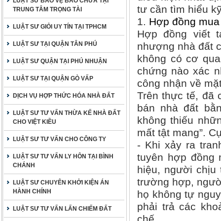
LUẬT SƯ BẢO VỆ BÀO CHỮA TẠI
tư cần tìm hiểu k
TRUNG TÂM TRỌNG TÀI
1.
Hợp đồng mua
LUẬT SƯ GIỎI UY TÍN TẠI TPHCM
Hợp đồng viết t
LUẬT SƯ TẠI QUẬN TÂN PHÚ
nhượng nhà đất ch
không có cơ qua
LUẬT SƯ QUẬN TẠI PHÚ NHUẬN
chứng nào xác n
LUẬT SƯ TẠI QUẬN GÒ VẤP
công nhận về mặt
Trên thực tế, đã
DỊCH VỤ HỢP THỨC HÓA NHÀ ĐẤT
bán nhà đất bằng
LUẬT SƯ TƯ VẤN THỪA KẾ NHÀ ĐẤT
không thiếu nhữn
CHO VIỆT KIỀU
mất tật mang”. Cụ
LUẬT SƯ TƯ VẤN CHO CÔNG TY
- Khi xảy ra tra
tuyên hợp đồng 
LUẬT SƯ TƯ VẤN LY HÔN TẠI BÌNH
CHÁNH
hiệu, người chịu 
trường hợp, người
LUẬT SƯ CHUYÊN KHỞI KIỆN ÁN
HÀNH CHÍNH
họ không tự nguy
phải trả các kho
LUẬT SƯ TƯ VẤN LẤN CHIẾM ĐẤT
chế.