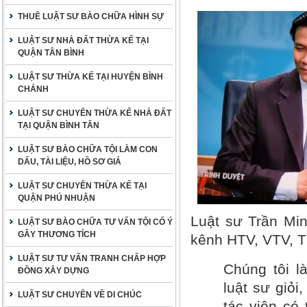
THUÊ LUẬT SƯ BÀO CHỮA HÌNH SỰ
LUẬT SƯ NHÀ ĐẤT THỪA KẾ TẠI
QUẬN TÂN BÌNH
LUẬT SƯ THỪA KẾ TẠI HUYỆN BÌNH
CHÁNH
LUẬT SƯ CHUYÊN THỪA KẾ NHÀ ĐẤT
TẠI QUẬN BÌNH TÂN
LUẬT SƯ BÀO CHỮA TỘI LÀM CON
DẤU, TÀI LIỆU, HỒ SƠ GIẢ
LUẬT SƯ CHUYÊN THỪA KẾ TẠI
QUẬN PHÚ NHUẬN
Luật sư Trần Min
LUẬT SƯ BÀO CHỮA TƯ VẤN TỘI CỐ Ý
GÂY THƯƠNG TÍCH
kênh HTV, VTV, 
LUẬT SƯ TƯ VẤN TRANH CHẤP HỢP
Chúng tôi l
ĐỒNG XÂY DỰNG
luật sư giỏi
LUẬT SƯ CHUYÊN VỀ DI CHÚC
tác viên có