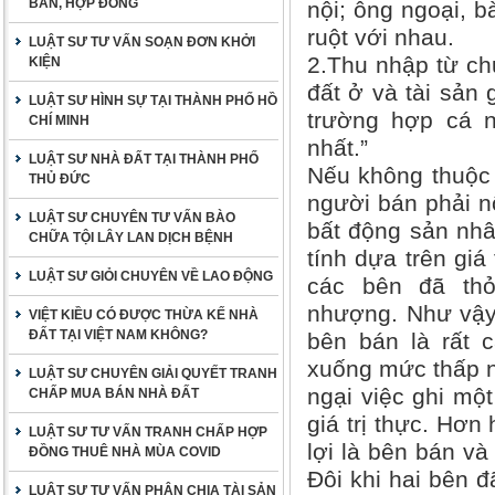
BẢN, HỢP ĐỒNG
nội; ông ngoại, b
ruột với nhau.
LUẬT SƯ TƯ VẤN SOẠN ĐƠN KHỞI
2.Thu nhập từ c
KIỆN
đất ở và tài sản 
LUẬT SƯ HÌNH SỰ TẠI THÀNH PHỐ HỒ
trường hợp cá n
CHÍ MINH
nhất.”
LUẬT SƯ NHÀ ĐẤT TẠI THÀNH PHỐ
Nếu không thuộc 
THỦ ĐỨC
người bán phải n
LUẬT SƯ CHUYÊN TƯ VẤN BÀO
bất động sản nhâ
CHỮA TỘI LÂY LAN DỊCH BỆNH
tính dựa trên gi
LUẬT SƯ GIỎI CHUYÊN VỀ LAO ĐỘNG
các bên đã thỏ
nhượng. Như vậy,
VIỆT KIỀU CÓ ĐƯỢC THỪA KẾ NHÀ
ĐẤT TẠI VIỆT NAM KHÔNG?
bên bán là rất 
xuống mức thấp 
LUẬT SƯ CHUYÊN GIẢI QUYẾT TRANH
ngại việc ghi một
CHẤP MUA BÁN NHÀ ĐẤT
giá trị thực. Hơn
LUẬT SƯ TƯ VẤN TRANH CHẤP HỢP
lợi là bên bán và
ĐỒNG THUÊ NHÀ MÙA COVID
Đôi khi hai bên đ
LUẬT SƯ TƯ VẤN PHÂN CHIA TÀI SẢN