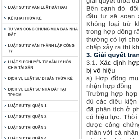
giải quyết thỏa đ
Bên cạnh đó, đối
LUẬT SƯ TƯ VẤN LUẬT ĐẤT ĐAI
đầu tư sẽ soạn 
KÊ KHAI THỪA KẾ
Không loại trừ 
TƯ VẤN CÔNG CHỨNG MUA BÁN NHÀ
trong hợp đồng rấ
ĐẤT
thường có lợi cho
LUẬT SƯ TƯ VẤN THÀNH LẬP CÔNG
chấp xảy ra thì k
TY
3. Giải quyết t
3.1.
Xác định hợ
LUẬT SƯ CHUYÊN TƯ VẤN LY HÔN
CHIA TÀI SẢN
bị vô hiệu
a) Hợp đồng mua
DỊCH VỤ LUẬT SƯ DI SẢN THỪA KẾ
nhận hợp đồng
DỊCH VỤ LUẬT SƯ NHÀ ĐẤT TẠI
Trường hợp hợp
TPHCM
đủ các điều kiệ
LUẬT SƯ TẠI QUẬN 1
đã phân tích ở p
có hiệu lực. Thời
LUẬT SƯ TẠI QUẬN 2
được công chứng
LUẬT SƯ TẠI QUẬN 3
nhân với cá nhân
LUẬT SƯ TẠI QUẬN 4