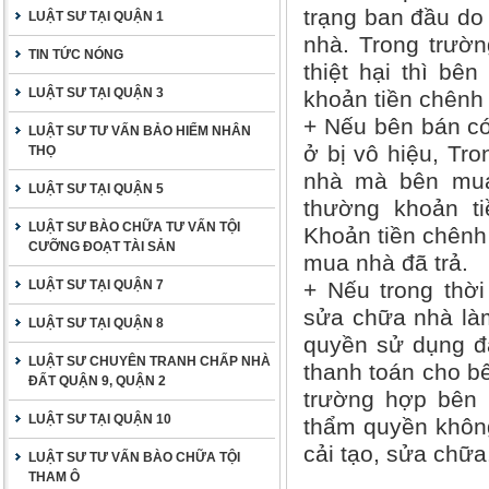
trạng ban đầu do
LUẬT SƯ TẠI QUẬN 1
nhà. Trong trườ
TIN TỨC NÓNG
thiệt hại thì bê
LUẬT SƯ TẠI QUẬN 3
khoản tiền chênh 
+ Nếu bên bán có
LUẬT SƯ TƯ VẤN BẢO HIỂM NHÂN
ở bị vô hiệu, Tr
THỌ
nhà mà bên mua 
LUẬT SƯ TẠI QUẬN 5
thường khoản ti
LUẬT SƯ BÀO CHỮA TƯ VẤN TỘI
Khoản tiền chênh 
CƯỠNG ĐOẠT TÀI SẢN
mua nhà đã trả.
LUẬT SƯ TẠI QUẬN 7
+ Nếu trong thời
sửa chữa nhà làm 
LUẬT SƯ TẠI QUẬN 8
quyền sử dụng đấ
LUẬT SƯ CHUYÊN TRANH CHẤP NHÀ
thanh toán cho bê
ĐẤT QUẬN 9, QUẬN 2
trường hợp bên 
LUẬT SƯ TẠI QUẬN 10
thẩm quyền khôn
cải tạo, sửa chữa
LUẬT SƯ TƯ VẤN BÀO CHỮA TỘI
THAM Ô