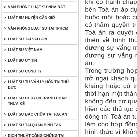
khi có tranh chấ
VĂN PHÒNG LUẬT SƯ NHÀ ĐẤT
bên Toà án áp dụ
buộc một hoặc c
LUẬT SƯ HUYỆN CẦN GIỜ
có thẩm quyền tr
VĂN PHÒNG LUẬT SƯ TẠI TPHCM
Toà án ra quyết 
thiện về hình t
LUẬT SƯ TẠI SÀI GÒN
đương sự vắng mặ
LUẬT SƯ VIỆT NAM
đương sự vắng m
LUẬT SƯ UY TÍN
án.
Trong trường hợp
LUẬT SƯ CÔNG TY
trở ngại khách qu
LUẬT SƯ TƯ VẤN LY HÔN TẠI THỦ
kháng hoặc có t
ĐỨC
thời hạn một thá
LUẬT SƯ CHUYÊN TRANH CHẤP
không đến cơ qu
THỪA KẾ
hiện các thủ tục
LUẬT SƯ BÀO CHỮA TẠI TÒA ÁN
đồng thì Toà án t
làm cho hợp đồng
LUẬT SƯ TẠI QUẬN BÌNH TÂN
hình thức vì khôn
DỊCH THUẬT CÔNG CHỨNG TẠI