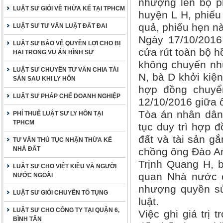
nhượng lên bộ p
LUẬT SƯ GIỎI VỀ THỪA KẾ TẠI TPHCM
huyện L H, phiếu
quả, phiếu hẹn nà
LUẬT SƯ TƯ VẤN LUẬT ĐẤT ĐAI
Ngày 17/10/2016
LUẬT SƯ BẢO VỆ QUYỀN LỢI CHO BỊ
cửa rút toàn bộ 
HẠI TRONG VỤ ÁN HÌNH SỰ
không chuyển nh
LUẬT SƯ CHUYÊN TƯ VẤN CHIA TÀI
N, bà D khởi kiện
SẢN SAU KHI LY HÔN
hợp đồng chuyể
LUẬT SƯ PHÁP CHẾ DOANH NGHIỆP
12/10/2016 giữa ô
Tòa án nhân dân 
PHÍ THUÊ LUẬT SƯ LY HÔN TẠI
TPHCM
tục duy trì hợp
đất và tài sản g
TƯ VẤN THỦ TỤC NHẬN THỪA KẾ
NHÀ ĐẤT
chồng ông Đào An
Trịnh Quang H, b
LUẬT SƯ CHO VIỆT KIỀU VÀ NGƯỜI
quan Nhà nước c
NƯỚC NGOÀI
nhượng quyền sử
LUẬT SƯ GIỎI CHUYÊN TỐ TỤNG
luật.
LUẬT SƯ CHO CÔNG TY TẠI QUẬN 6,
Việc ghi giá trị
BÌNH TÂN