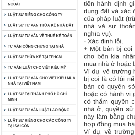
tiến hành định gi
NGOÀI
dụng đất và xác đ
LUẬT SƯ RIÊNG CHO CÔNG TY
của pháp luật (tr
nhà và sự thoản
LUẬT SƯ TƯ VẤN THỪA KẾ NHÀ ĐẤT
nghĩa vụ).
LUẬT SƯ TƯ VẤN VỀ THUẾ KẾ TOÁN
- Xác định lỗi.
TƯ VẤN CÔNG CHỨNG TẠI NHÀ
+ Một bên bị coi 
cho bên kia nhầ
LUẬT SƯ THỪA KẾ TẠI TPHCM
mua nhà ở hoặc b
TƯ VẤN LUẬT CHO VIỆT KIỀU MỸ
Ví dụ, về trường 
bị coi là có lỗi 
LUẬT SƯ TƯ VẤN CHO VIỆT KIỀU MUA
NHÀ TẠI VIỆT NAM
bán có quyền sở
hoặc có hành vi 
LUẬT SƯ TẠI THÀNH PHỐ HỒ CHÍ
MINH
có thẩm quyền c
nhà ở, quyền sử 
LUẬT SƯ TƯ VẤN LUẬT LAO ĐỘNG
này làm bằng chứ
LUẬT SƯ RIÊNG CHO CÁC CÔNG TY
hợp đồng mua bá
TẠI SÀI GÒN
Ví dụ, về trường