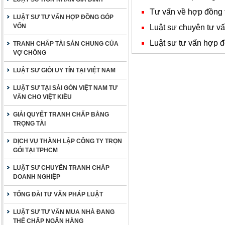
Tư vấn về hợp đồng 
LUẬT SƯ TƯ VẤN HỢP ĐỒNG GÓP
VỐN
Luật sư chuyên tư v
Luật sư tư vấn hợp đ
TRANH CHẤP TÀI SẢN CHUNG CỦA
VỢ CHỒNG
LUẬT SƯ GIỎI UY TÍN TẠI VIỆT NAM
LUẬT SƯ TẠI SÀI GÒN VIỆT NAM TƯ
VẤN CHO VIỆT KIỀU
GIẢI QUYẾT TRANH CHẤP BẰNG
TRỌNG TÀI
DỊCH VỤ THÀNH LẬP CÔNG TY TRỌN
GÓI TẠI TPHCM
LUẬT SƯ CHUYÊN TRANH CHẤP
DOANH NGHIỆP
TỔNG ĐÀI TƯ VẤN PHÁP LUẬT
LUẬT SƯ TƯ VẤN MUA NHÀ ĐANG
THẾ CHẤP NGÂN HÀNG