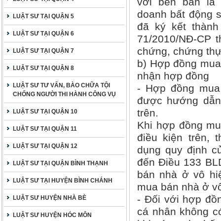
với bên bán là
doanh bất động sả
LUẬT SƯ TẠI QUẬN 5
đã ký kết thành
LUẬT SƯ TẠI QUẬN 6
71/2010/NĐ-CP t
chứng, chứng thự
LUẬT SƯ TẠI QUẬN 7
b) Hợp đồng mua 
LUẬT SƯ TẠI QUẬN 8
nhận hợp đồng
LUẬT SƯ TƯ VẤN, BÀO CHỮA TỘI
- Hợp đồng mua 
CHỐNG NGƯỜI THI HÀNH CÔNG VỤ
được hướng dẫn 
trên.
LUẬT SƯ TẠI QUẬN 10
Khi hợp đồng mu
LUẬT SƯ TẠI QUẬN 11
điều kiện trên, 
LUẬT SƯ TẠI QUẬN 12
dụng quy định củ
đến Điều 133 BL
LUẬT SƯ TẠI QUẬN BÌNH THẠNH
bán nhà ở vô hi
LUẬT SƯ TẠI HUYỆN BÌNH CHÁNH
mua bán nhà ở vô
- Đối với hợp đồ
LUẬT SƯ HUYỆN NHÀ BÈ
cá nhân không có
LUẬT SƯ HUYỆN HÓC MÔN