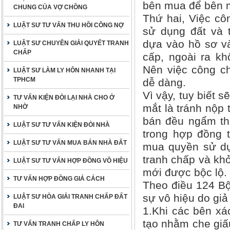
bên mua để bên m
CHUNG CỦA VỢ CHỒNG
Thứ hai, Việc c
LUẬT SƯ TƯ VẤN THU HỒI CÔNG NỢ
sử dụng đất và t
dựa vào hồ sơ và
LUẬT SƯ CHUYÊN GIẢI QUYẾT TRANH
CHẤP
cấp, ngoài ra k
Nên việc công ch
LUẬT SƯ LÀM LY HÔN NHANH TẠI
TPHCM
dễ dàng.
Vì vậy, tuy biết s
TƯ VẤN KIỆN ĐÒI LẠI NHÀ CHO Ở
mắt là tránh nộp
NHỜ
bán đều ngẩm thừ
LUẬT SƯ TƯ VẤN KIỆN ĐÒI NHÀ
trong hợp đồng 
LUẬT SƯ TƯ VẤN MUA BÁN NHÀ ĐẤT
mua quyền sử dụn
tranh chấp và khở
LUẬT SƯ TƯ VẤN HỢP ĐỒNG VÔ HIỆU
mới được bộc lộ.
TƯ VẤN HỢP ĐỒNG GIẢ CÁCH
Theo điều 124 Bộ
sự vô hiệu do giả
LUẬT SƯ HÒA GIẢI TRANH CHẤP ĐẤT
ĐAI
1.Khi các bên xá
tạo nhằm che giấu
TƯ VẤN TRANH CHẤP LY HÔN