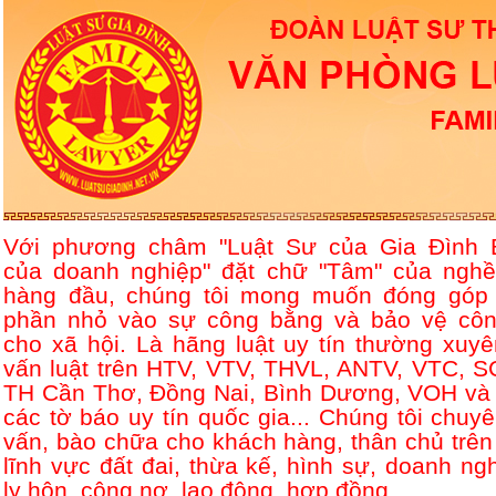
Với phương châm "Luật Sư của Gia Đình 
của doanh nghiệp" đặt chữ "Tâm" của nghề
hàng đầu, chúng tôi mong muốn đóng góp
phần nhỏ vào sự công bằng và bảo vệ côn
cho xã hội. Là hãng luật uy tín thường xuyê
vấn luật trên HTV, VTV, THVL, ANTV, VTC, S
TH Cần Thơ, Đồng Nai, Bình Dương, VOH và 
các tờ báo uy tín quốc gia... Chúng tôi chuyê
vấn, bào chữa cho khách hàng, thân chủ trên
lĩnh vực đất đai, thừa kế, hình sự, doanh ngh
ly hôn, công nợ, lao động, hợp đồng....