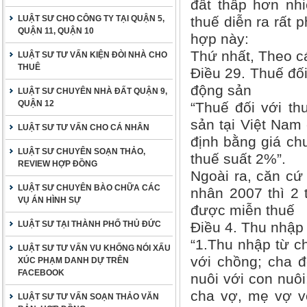
đất thấp hơn nhi
LUẬT SƯ CHO CÔNG TY TẠI QUẬN 5,
thuế diễn ra rất 
QUẬN 11, QUẬN 10
hợp này:
Thứ nhất, Theo cá
LUẬT SƯ TƯ VẤN KIỆN ĐÒI NHÀ CHO
THUÊ
Điều 29. Thuế đố
động sản
LUẬT SƯ CHUYÊN NHÀ ĐẤT QUẬN 9,
QUẬN 12
“Thuế đối với t
sản tại Việt Nam
LUẬT SƯ TƯ VẤN CHO CÁ NHÂN
định bằng giá ch
LUẬT SƯ CHUYÊN SOẠN THẢO,
thuế suất 2%”.
REVIEW HỢP ĐỒNG
Ngoài ra, căn cứ
LUẬT SƯ CHUYÊN BÀO CHỮA CÁC
nhân 2007 thì 2
VỤ ÁN HÌNH SỰ
được miễn thuế
LUẬT SƯ TẠI THÀNH PHỐ THỦ ĐỨC
Điều 4. Thu nhập
“1.Thu nhập từ c
LUẬT SƯ TƯ VẤN VU KHỐNG NÓI XẤU
với chồng; cha đ
XÚC PHẠM DANH DỰ TRÊN
FACEBOOK
nuôi với con nuô
cha vợ, mẹ vợ vớ
LUẬT SƯ TƯ VẤN SOẠN THẢO VĂN