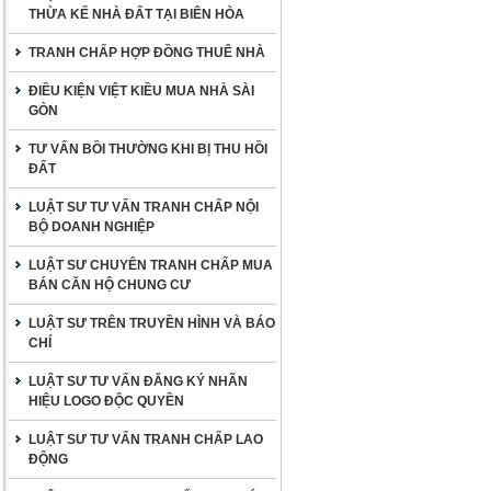
THỪA KẾ NHÀ ĐẤT TẠI BIÊN HÒA
TRANH CHẤP HỢP ĐỒNG THUÊ NHÀ
ĐIỀU KIỆN VIỆT KIỀU MUA NHÀ SÀI
GÒN
TƯ VẤN BỒI THƯỜNG KHI BỊ THU HỒI
ĐẤT
LUẬT SƯ TƯ VẤN TRANH CHẤP NỘI
BỘ DOANH NGHIỆP
LUẬT SƯ CHUYÊN TRANH CHẤP MUA
BÁN CĂN HỘ CHUNG CƯ
LUẬT SƯ TRÊN TRUYỀN HÌNH VÀ BÁO
CHÍ
LUẬT SƯ TƯ VẤN ĐĂNG KÝ NHÃN
HIỆU LOGO ĐỘC QUYỀN
LUẬT SƯ TƯ VẤN TRANH CHẤP LAO
ĐỘNG