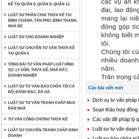
các vụ án kh
KẾ TẠI QUẬN 8, QUẬN 9, QUẬN 12
đai, lao độ
LUẬT SƯ PHÂN CHIA THỪA KẾ TẠI
mang lại ni
BÌNH CHÁNH, TÂN PHÚ, BÌNH THẠNH,
đóng góp tí
NHÀ BÈ
không biết m
LUẬT SƯ CHO DOANH NGHIỆP
tôi.
LUẬT SƯ CHUYÊN TƯ VẤN THỪA KẾ
Chúng tôi cù
TẠI QUẬN 5
nhiều doanh
TỔNG ĐÀI TƯ VẤN PHÁP LUẬT HÌNH
năm.
SỰ, LY HÔN, THỪA KẾ, NHÀ ĐẤT,
DOANH NGHIỆP
Trân trọng c
LUẬT SƯ TƯ VẤN BÀO CHỮA TỘI CÁ
Các bài viết mới
ĐỘ, ĐÁNH BẠC, ĐÁ GÀ
Dịch vụ tư vấn pháp 
LUẬT SƯ TƯ VẤN TRANH CHẤP MUA
BÁN NHÀ
Soạn thảo hợp đồng t
Các vấn đề pháp lý q
TƯ VẤN CÔNG CHỨNG THỪA KẾ
Luật sư tư vấn doạn
LUẬT SƯ CHUYÊN TRANH CHẤP KINH
DOANH
Luật sư bào chữa gi