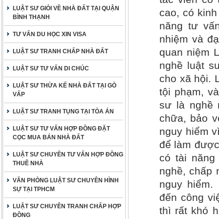
LUẬT SƯ GIỎI VỀ NHÀ ĐẤT TẠI QUẬN
cao, có kinh
BÌNH THẠNH
năng tư vấn
TƯ VẤN DU HỌC XIN VISA
nhiệm và đạ
quan niệm L
LUẬT SƯ TRANH CHẤP NHÀ ĐẤT
nghề luật s
LUẬT SƯ TƯ VẤN DI CHÚC
cho xã hội.
LUẬT SƯ THỪA KẾ NHÀ ĐẤT TẠI GÒ
tội phạm, v
VẤP
sư là nghề 
LUẬT SƯ TRANH TỤNG TẠI TÒA ÁN
chữa, bảo vệ
LUẬT SƯ TƯ VẤN HỢP ĐỒNG ĐẶT
nguy hiểm vì
CỌC MUA BÁN NHÀ ĐẤT
để làm được 
LUẬT SƯ CHUYÊN TƯ VẤN HỢP ĐỒNG
có tài năng
THUÊ NHÀ
nghề, chấp 
VĂN PHÒNG LUẬT SƯ CHUYÊN HÌNH
nguy hiểm.
SỰ TẠI TPHCM
đến công vi
LUẬT SƯ CHUYÊN TRANH CHẤP HỢP
thì rất khó
ĐỒNG