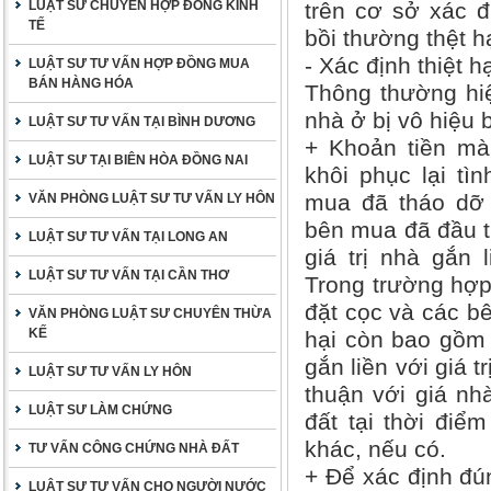
LUẬT SƯ CHUYÊN HỢP ĐỒNG KINH
trên cơ sở xác đ
TẾ
bồi thường thệt h
- Xác định thiệt hạ
LUẬT SƯ TƯ VẤN HỢP ĐỒNG MUA
BÁN HÀNG HÓA
Thông thường hi
nhà ở bị vô hiệu
LUẬT SƯ TƯ VẤN TẠI BÌNH DƯƠNG
+ Khoản tiền mà
LUẬT SƯ TẠI BIÊN HÒA ĐỒNG NAI
khôi phục lại tì
mua đã tháo dỡ 
VĂN PHÒNG LUẬT SƯ TƯ VẤN LY HÔN
bên mua đã đầu t
LUẬT SƯ TƯ VẤN TẠI LONG AN
giá trị nhà gắn 
LUẬT SƯ TƯ VẤN TẠI CẦN THƠ
Trong trường hợ
đặt cọc và các bê
VĂN PHÒNG LUẬT SƯ CHUYÊN THỪA
KẾ
hại còn bao gồm 
gắn liền với giá 
LUẬT SƯ TƯ VẤN LY HÔN
thuận với giá nhà
LUẬT SƯ LÀM CHỨNG
đất tại thời điể
khác, nếu có.
TƯ VẤN CÔNG CHỨNG NHÀ ĐẤT
+ Để xác định đún
LUẬT SƯ TƯ VẤN CHO NGƯỜI NƯỚC