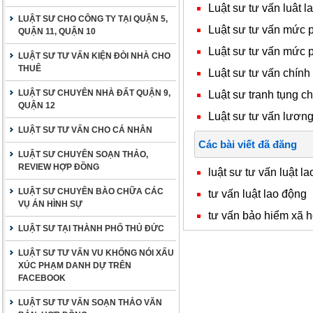
Luật sư tư vấn luât l
LUẬT SƯ CHO CÔNG TY TẠI QUẬN 5,
Luật sư tư vấn mức p
QUẬN 11, QUẬN 10
Luật sư tư vấn mức p
LUẬT SƯ TƯ VẤN KIỆN ĐÒI NHÀ CHO
THUÊ
Luật sư tư vấn chín
LUẬT SƯ CHUYÊN NHÀ ĐẤT QUẬN 9,
Luật sư tranh tụng c
QUẬN 12
Luật sư tư vấn lươn
LUẬT SƯ TƯ VẤN CHO CÁ NHÂN
Các bài viết đã đăng
LUẬT SƯ CHUYÊN SOẠN THẢO,
REVIEW HỢP ĐỒNG
luật sư tư vấn luật l
LUẬT SƯ CHUYÊN BÀO CHỮA CÁC
tư vấn luật lao động
VỤ ÁN HÌNH SỰ
tư vấn bảo hiểm xã h
LUẬT SƯ TẠI THÀNH PHỐ THỦ ĐỨC
LUẬT SƯ TƯ VẤN VU KHỐNG NÓI XẤU
XÚC PHẠM DANH DỰ TRÊN
FACEBOOK
LUẬT SƯ TƯ VẤN SOẠN THẢO VĂN