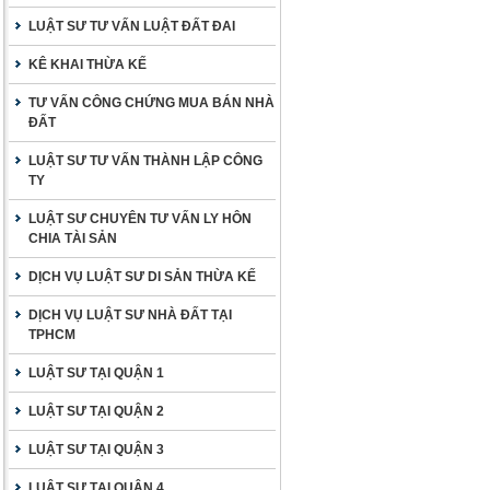
LUẬT SƯ TƯ VẤN LUẬT ĐẤT ĐAI
KÊ KHAI THỪA KẾ
TƯ VẤN CÔNG CHỨNG MUA BÁN NHÀ
ĐẤT
LUẬT SƯ TƯ VẤN THÀNH LẬP CÔNG
TY
LUẬT SƯ CHUYÊN TƯ VẤN LY HÔN
CHIA TÀI SẢN
DỊCH VỤ LUẬT SƯ DI SẢN THỪA KẾ
DỊCH VỤ LUẬT SƯ NHÀ ĐẤT TẠI
TPHCM
LUẬT SƯ TẠI QUẬN 1
LUẬT SƯ TẠI QUẬN 2
LUẬT SƯ TẠI QUẬN 3
LUẬT SƯ TẠI QUẬN 4