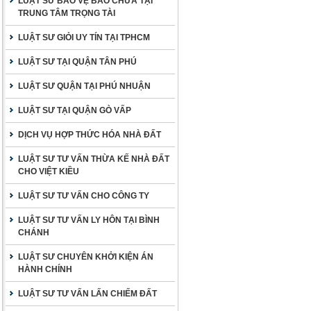
LUẬT SƯ BẢO VỆ BÀO CHỮA TẠI
TRUNG TÂM TRỌNG TÀI
LUẬT SƯ GIỎI UY TÍN TẠI TPHCM
LUẬT SƯ TẠI QUẬN TÂN PHÚ
LUẬT SƯ QUẬN TẠI PHÚ NHUẬN
LUẬT SƯ TẠI QUẬN GÒ VẤP
DỊCH VỤ HỢP THỨC HÓA NHÀ ĐẤT
LUẬT SƯ TƯ VẤN THỪA KẾ NHÀ ĐẤT
CHO VIỆT KIỀU
LUẬT SƯ TƯ VẤN CHO CÔNG TY
LUẬT SƯ TƯ VẤN LY HÔN TẠI BÌNH
CHÁNH
LUẬT SƯ CHUYÊN KHỞI KIỆN ÁN
HÀNH CHÍNH
LUẬT SƯ TƯ VẤN LẤN CHIẾM ĐẤT