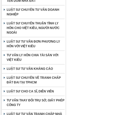
TÊN DÙM NHÀ ĐẤT
LUẬT SƯ CHUYÊN TƯ VẤN DOANH
NGHIỆP
LUẬT SƯ CHUYÊN THUẬN TÌNH LY
HÔN CHO VIỆT KIỀU, NGƯỜI NƯỚC
NGOÀI
LUẬT SƯ TƯ VẤN ĐƠN PHƯƠNG LY
HÔN VỚI VIỆT KIỀU
TƯ VẤN LY HÔN CHIA TÀI SẢN VỚI
VIỆT KIỀU
LUẬT SƯ TƯ VẤN KHÁNG CÁO
LUẬT SƯ CHUYÊN VỀ TRANH CHẤP
ĐẤT ĐAI TẠI TPHCM
LUẬT SƯ CHO CA SĨ, DIỄN VIÊN
TƯ VẤN THAY ĐỔI TRỤ SỞ, GIẤY PHÉP
CÔNG TY
LUẬT SƯ TƯ VẤN TRANH CHẤP NHÀ