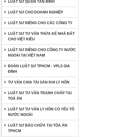
LUẬT SƯ QUẬN TÂN BÌNH
LUẬT SƯ CHO DOANH NGHIỆP
LUẬT SƯ RIÊNG CHO CÁC CÔNG TY
LUẬT SƯ TƯ VẤN THỪA KẾ NHÀ ĐẤT
CHO VIỆT KIỀU
LUẬT SƯ RIÊNG CHO CÔNG TY NƯỚC
NGOÀI TẠI VIỆT NAM
ĐOÀN LUẬT SƯ TPHCM - VPLS GIA
ĐÌNH
TƯ VẤN CHIA TÀI SẢN KHI LY HÔN
LUẬT SƯ TƯ VẤN TRANH CHẤP TẠI
TOÀ ÁN
LUẬT SƯ TƯ VẤN LY HÔN CÓ YẾU TỐ
NƯỚC NGOÀI
LUẬT SƯ BÀO CHỮA TẠI TÒA ÁN
TPHCM