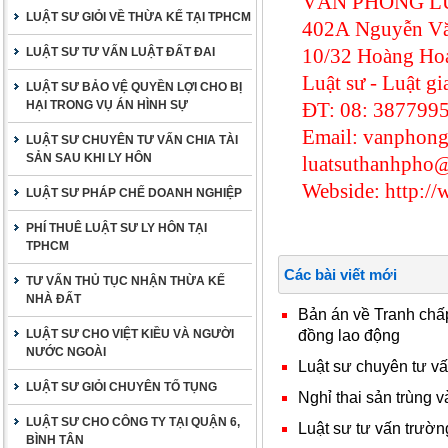
VĂN PHÒNG LU
LUẬT SƯ GIỎI VỀ THỪA KẾ TẠI TPHCM
402A Nguyễn Vă
10/32 Hoàng Ho
LUẬT SƯ TƯ VẤN LUẬT ĐẤT ĐAI
Luật sư - Luật 
LUẬT SƯ BẢO VỆ QUYỀN LỢI CHO BỊ
HẠI TRONG VỤ ÁN HÌNH SỰ
ĐT: 08: 387799
Email: vanphon
LUẬT SƯ CHUYÊN TƯ VẤN CHIA TÀI
SẢN SAU KHI LY HÔN
luatsuthanhpho
Webside: http://
LUẬT SƯ PHÁP CHẾ DOANH NGHIỆP
PHÍ THUÊ LUẬT SƯ LY HÔN TẠI
TPHCM
Các bài viết mới
TƯ VẤN THỦ TỤC NHẬN THỪA KẾ
NHÀ ĐẤT
Bản án về Tranh ch
đồng lao động
LUẬT SƯ CHO VIỆT KIỀU VÀ NGƯỜI
NƯỚC NGOÀI
Luật sư chuyên tư vấ
LUẬT SƯ GIỎI CHUYÊN TỐ TỤNG
Nghỉ thai sản trùng 
LUẬT SƯ CHO CÔNG TY TẠI QUẬN 6,
Luật sư tư vấn trườn
BÌNH TÂN