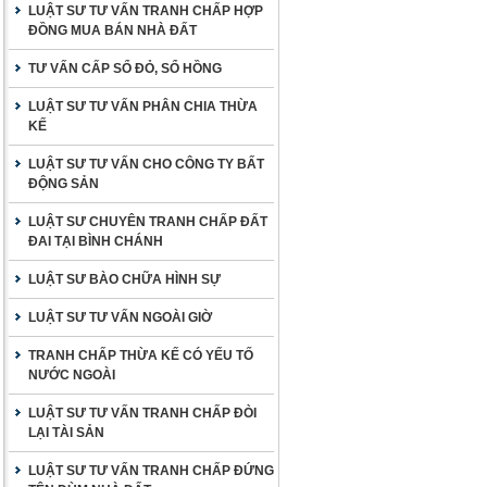
LUẬT SƯ TƯ VẤN TRANH CHẤP HỢP
ĐỒNG MUA BÁN NHÀ ĐẤT
TƯ VẤN CẤP SỔ ĐỎ, SỔ HỒNG
LUẬT SƯ TƯ VẤN PHÂN CHIA THỪA
KẾ
LUẬT SƯ TƯ VẤN CHO CÔNG TY BẤT
ĐỘNG SẢN
LUẬT SƯ CHUYÊN TRANH CHẤP ĐẤT
ĐAI TẠI BÌNH CHÁNH
LUẬT SƯ BÀO CHỮA HÌNH SỰ
LUẬT SƯ TƯ VẤN NGOÀI GIỜ
TRANH CHẤP THỪA KẾ CÓ YẾU TỐ
NƯỚC NGOÀI
LUẬT SƯ TƯ VẤN TRANH CHẤP ĐÒI
LẠI TÀI SẢN
LUẬT SƯ TƯ VẤN TRANH CHẤP ĐỨNG