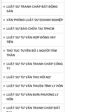
LUẬT SƯ TRANH CHẤP BẤT ĐỘNG
SẢN
VĂN PHÒNG LUẬT SƯ DOANH NGHIỆP
LUẬT SƯ BÀO CHỮA TẠI TPHCM
LUẬT SƯ TƯ VẤN HỢP ĐỒNG VAY
TIỀN
THỦ TỤC TUYÊN BỐ 1 NGƯỜI TÂM
THẦN
LUẬT SƯ TƯ VẤN TRANH CHẤP CÔNG
TY
LUẬT SƯ TƯ VẤN THU HỒI NỢ
LUẬT SƯ TƯ VẤN THUẬN TÌNH LY HÔN
LUẬT SƯ TƯ VẤN ĐƠN PHƯƠNG LY
HÔN
LUẬT SƯ TƯ VẤN TRANH CHẤP ĐẤT