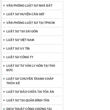
VĂN PHÒNG LUẬT SƯ NHÀ ĐẤT
LUẬT SƯ HUYỆN CẦN GIỜ
VĂN PHÒNG LUẬT SƯ TẠI TPHCM
LUẬT SƯ TẠI SÀI GÒN
LUẬT SƯ VIỆT NAM
LUẬT SƯ UY TÍN
LUẬT SƯ CÔNG TY
LUẬT SƯ TƯ VẤN LY HÔN TẠI THỦ
ĐỨC
LUẬT SƯ CHUYÊN TRANH CHẤP
THỪA KẾ
LUẬT SƯ BÀO CHỮA TẠI TÒA ÁN
LUẬT SƯ TẠI QUẬN BÌNH TÂN
DỊCH THUẬT CÔNG CHỨNG TẠI