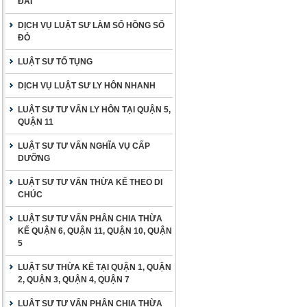
ĐAI
DỊCH VỤ LUẬT SƯ LÀM SỔ HỒNG SỔ
ĐỎ
LUẬT SƯ TỐ TỤNG
DỊCH VỤ LUẬT SƯ LY HÔN NHANH
LUẬT SƯ TƯ VẤN LY HÔN TẠI QUẬN 5,
QUẬN 11
LUẬT SƯ TƯ VẤN NGHĨA VỤ CẤP
DƯỠNG
LUẬT SƯ TƯ VẤN THỪA KẾ THEO DI
CHÚC
LUẬT SƯ TƯ VẤN PHÂN CHIA THỪA
KẾ QUẬN 6, QUẬN 11, QUẬN 10, QUẬN
5
LUẬT SƯ THỪA KẾ TẠI QUẬN 1, QUẬN
2, QUẬN 3, QUẬN 4, QUẬN 7
LUẬT SƯ TƯ VẤN PHÂN CHIA THỪA