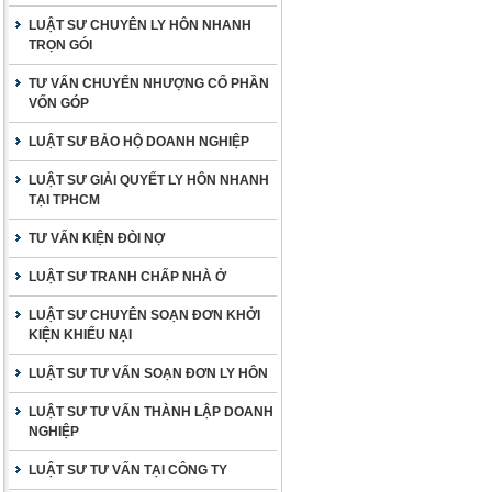
LUẬT SƯ CHUYÊN LY HÔN NHANH
TRỌN GÓI
TƯ VẤN CHUYỂN NHƯỢNG CỔ PHẦN
VỐN GÓP
LUẬT SƯ BẢO HỘ DOANH NGHIỆP
LUẬT SƯ GIẢI QUYẾT LY HÔN NHANH
TẠI TPHCM
TƯ VẤN KIỆN ĐÒI NỢ
LUẬT SƯ TRANH CHẤP NHÀ Ở
LUẬT SƯ CHUYÊN SOẠN ĐƠN KHỞI
KIỆN KHIẾU NẠI
LUẬT SƯ TƯ VẤN SOẠN ĐƠN LY HÔN
LUẬT SƯ TƯ VẤN THÀNH LẬP DOANH
NGHIỆP
LUẬT SƯ TƯ VẤN TẠI CÔNG TY