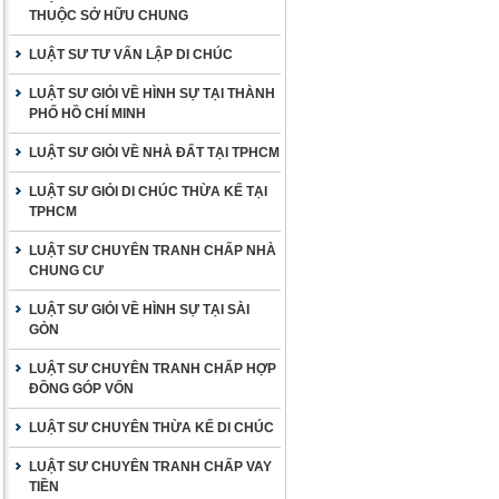
THUỘC SỞ HỮU CHUNG
LUẬT SƯ TƯ VẤN LẬP DI CHÚC
LUẬT SƯ GIỎI VỀ HÌNH SỰ TẠI THÀNH
PHỐ HỒ CHÍ MINH
LUẬT SƯ GIỎI VỀ NHÀ ĐẤT TẠI TPHCM
LUẬT SƯ GIỎI DI CHÚC THỪA KẾ TẠI
TPHCM
LUẬT SƯ CHUYÊN TRANH CHẤP NHÀ
CHUNG CƯ
LUẬT SƯ GIỎI VỀ HÌNH SỰ TẠI SÀI
GÒN
LUẬT SƯ CHUYÊN TRANH CHẤP HỢP
ĐỒNG GÓP VỐN
LUẬT SƯ CHUYÊN THỪA KẾ DI CHÚC
LUẬT SƯ CHUYÊN TRANH CHẤP VAY
TIỀN