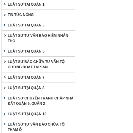
LUẬT SƯ TẠI QUẬN 1
TIN TỨC NÓNG
LUẬT SƯ TẠI QUẬN 3
LUẬT SƯ TƯ VẤN BẢO HIỂM NHÂN
THỌ
LUẬT SƯ TẠI QUẬN 5
LUẬT SƯ BÀO CHỮA TƯ VẤN TỘI
CƯỠNG ĐOẠT TÀI SẢN
LUẬT SƯ TẠI QUẬN 7
LUẬT SƯ TẠI QUẬN 8
LUẬT SƯ CHUYÊN TRANH CHẤP NHÀ
ĐẤT QUẬN 9, QUẬN 2
LUẬT SƯ TẠI QUẬN 10
LUẬT SƯ TƯ VẤN BÀO CHỮA TỘI
THAM Ô