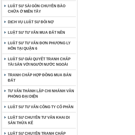
LUẬT SƯ SÀI GÒN CHUYÊN BÀO
CHỮA Ở MIỀN TÂY
DỊCH VỤ LUẬT SƯ ĐÒI NỢ
LUẬT SƯ TƯ VẤN MUA ĐẤT NỀN
LUẬT SƯ TƯ VẤN ĐƠN PHƯƠNG LY
HÔN TẠI QUẬN 6
LUẬT SƯ GIẢI QUYẾT TRANH CHẤP
TÀI SẢN VỚI NGƯỜI NƯỚC NGOÀI
TRANH CHẤP HỢP ĐỒNG MUA BÁN
ĐẤT
TƯ VẤN THÀNH LẬP CHI NHÁNH VĂN
PHÒNG ĐẠI DIỆN
LUẬT SƯ TƯ VẤN CÔNG TY CỔ PHẦN
LUẬT SƯ CHUYÊN TƯ VẤN KHAI DI
SẢN THỪA KẾ
LUẬT SƯ CHUYÊN TRANH CHẤP