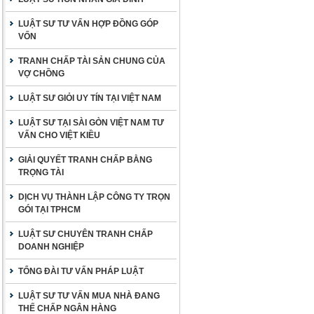
LUẬT SƯ TƯ VẤN HỢP ĐỒNG GÓP
VỐN
TRANH CHẤP TÀI SẢN CHUNG CỦA
VỢ CHỒNG
LUẬT SƯ GIỎI UY TÍN TẠI VIỆT NAM
LUẬT SƯ TẠI SÀI GÒN VIỆT NAM TƯ
VẤN CHO VIỆT KIỀU
GIẢI QUYẾT TRANH CHẤP BẰNG
TRỌNG TÀI
DỊCH VỤ THÀNH LẬP CÔNG TY TRỌN
GÓI TẠI TPHCM
LUẬT SƯ CHUYÊN TRANH CHẤP
DOANH NGHIỆP
TỔNG ĐÀI TƯ VẤN PHÁP LUẬT
LUẬT SƯ TƯ VẤN MUA NHÀ ĐANG
THẾ CHẤP NGÂN HÀNG