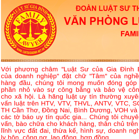
Với phương châm "Luật Sư của Gia Đình 
của doanh nghiệp" đặt chữ "Tâm" của nghề
hàng đầu, chúng tôi mong muốn đóng góp
phần nhỏ vào sự công bằng và bảo vệ côn
cho xã hội. Là hãng luật uy tín thường xuyê
vấn luật trên HTV, VTV, THVL, ANTV, VTC, S
TH Cần Thơ, Đồng Nai, Bình Dương, VOH và 
các tờ báo uy tín quốc gia... Chúng tôi chuyê
vấn, bào chữa cho khách hàng, thân chủ trên
lĩnh vực đất đai, thừa kế, hình sự, doanh ngh
ly hôn, công nợ, lao động, hợp đồng....