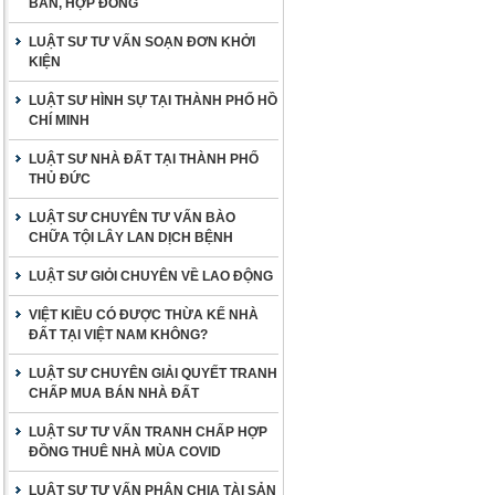
BẢN, HỢP ĐỒNG
LUẬT SƯ TƯ VẤN SOẠN ĐƠN KHỞI
KIỆN
LUẬT SƯ HÌNH SỰ TẠI THÀNH PHỐ HỒ
CHÍ MINH
LUẬT SƯ NHÀ ĐẤT TẠI THÀNH PHỐ
THỦ ĐỨC
LUẬT SƯ CHUYÊN TƯ VẤN BÀO
CHỮA TỘI LÂY LAN DỊCH BỆNH
LUẬT SƯ GIỎI CHUYÊN VỀ LAO ĐỘNG
VIỆT KIỀU CÓ ĐƯỢC THỪA KẾ NHÀ
ĐẤT TẠI VIỆT NAM KHÔNG?
LUẬT SƯ CHUYÊN GIẢI QUYẾT TRANH
CHẤP MUA BÁN NHÀ ĐẤT
LUẬT SƯ TƯ VẤN TRANH CHẤP HỢP
ĐỒNG THUÊ NHÀ MÙA COVID
LUẬT SƯ TƯ VẤN PHÂN CHIA TÀI SẢN