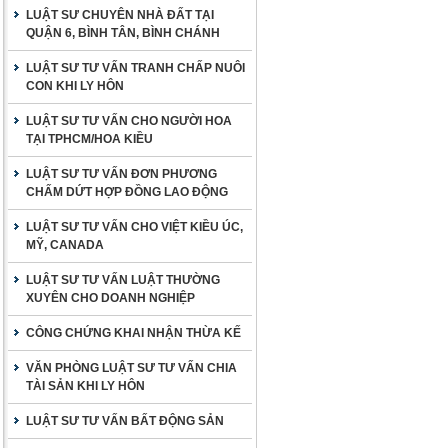
LUẬT SƯ CHUYÊN NHÀ ĐẤT TẠI
QUẬN 6, BÌNH TÂN, BÌNH CHÁNH
LUẬT SƯ TƯ VẤN TRANH CHẤP NUÔI
CON KHI LY HÔN
LUẬT SƯ TƯ VẤN CHO NGƯỜI HOA
TẠI TPHCM/HOA KIỀU
LUẬT SƯ TƯ VẤN ĐƠN PHƯƠNG
CHẤM DỨT HỢP ĐỒNG LAO ĐỘNG
LUẬT SƯ TƯ VẤN CHO VIỆT KIỀU ÚC,
MỸ, CANADA
LUẬT SƯ TƯ VẤN LUẬT THƯỜNG
XUYÊN CHO DOANH NGHIỆP
CÔNG CHỨNG KHAI NHẬN THỪA KẾ
VĂN PHÒNG LUẬT SƯ TƯ VẤN CHIA
TÀI SẢN KHI LY HÔN
LUẬT SƯ TƯ VẤN BẤT ĐỘNG SẢN