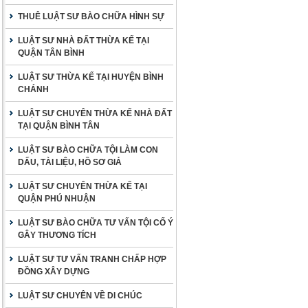
THUÊ LUẬT SƯ BÀO CHỮA HÌNH SỰ
LUẬT SƯ NHÀ ĐẤT THỪA KẾ TẠI
QUẬN TÂN BÌNH
LUẬT SƯ THỪA KẾ TẠI HUYỆN BÌNH
CHÁNH
LUẬT SƯ CHUYÊN THỪA KẾ NHÀ ĐẤT
TẠI QUẬN BÌNH TÂN
LUẬT SƯ BÀO CHỮA TỘI LÀM CON
DẤU, TÀI LIỆU, HỒ SƠ GIẢ
LUẬT SƯ CHUYÊN THỪA KẾ TẠI
QUẬN PHÚ NHUẬN
LUẬT SƯ BÀO CHỮA TƯ VẤN TỘI CỐ Ý
GÂY THƯƠNG TÍCH
LUẬT SƯ TƯ VẤN TRANH CHẤP HỢP
ĐỒNG XÂY DỰNG
LUẬT SƯ CHUYÊN VỀ DI CHÚC