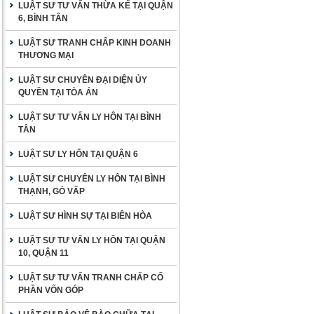
LUẬT SƯ TƯ VẤN THỪA KẾ TẠI QUẬN
6, BÌNH TÂN
LUẬT SƯ TRANH CHẤP KINH DOANH
THƯƠNG MẠI
LUẬT SƯ CHUYÊN ĐẠI DIỆN ỦY
QUYỀN TẠI TÒA ÁN
LUẬT SƯ TƯ VẤN LY HÔN TẠI BÌNH
TÂN
LUẬT SƯ LY HÔN TẠI QUẬN 6
LUẬT SƯ CHUYÊN LY HÔN TẠI BÌNH
THẠNH, GÒ VẤP
LUẬT SƯ HÌNH SỰ TẠI BIÊN HÒA
LUẬT SƯ TƯ VẤN LY HÔN TẠI QUẬN
10, QUẬN 11
LUẬT SƯ TƯ VẤN TRANH CHẤP CỐ
PHẦN VỐN GÓP