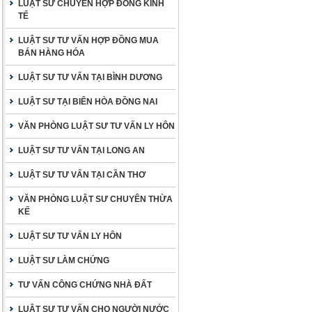
LUẬT SƯ CHUYÊN HỢP ĐỒNG KINH
TẾ
LUẬT SƯ TƯ VẤN HỢP ĐỒNG MUA
BÁN HÀNG HÓA
LUẬT SƯ TƯ VẤN TẠI BÌNH DƯƠNG
LUẬT SƯ TẠI BIÊN HÒA ĐỒNG NAI
VĂN PHÒNG LUẬT SƯ TƯ VẤN LY HÔN
LUẬT SƯ TƯ VẤN TẠI LONG AN
LUẬT SƯ TƯ VẤN TẠI CẦN THƠ
VĂN PHÒNG LUẬT SƯ CHUYÊN THỪA
KẾ
LUẬT SƯ TƯ VẤN LY HÔN
LUẬT SƯ LÀM CHỨNG
TƯ VẤN CÔNG CHỨNG NHÀ ĐẤT
LUẬT SƯ TƯ VẤN CHO NGƯỜI NƯỚC