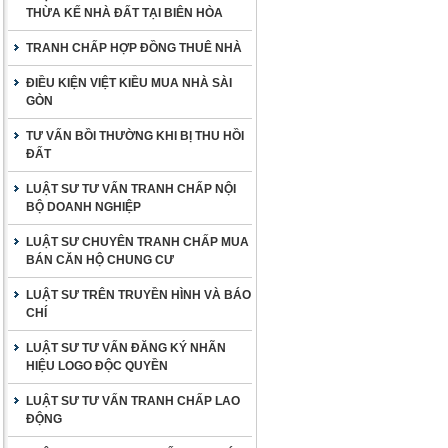
THỪA KẾ NHÀ ĐẤT TẠI BIÊN HÒA
TRANH CHẤP HỢP ĐỒNG THUÊ NHÀ
ĐIỀU KIỆN VIỆT KIỀU MUA NHÀ SÀI
GÒN
TƯ VẤN BỒI THƯỜNG KHI BỊ THU HỒI
ĐẤT
LUẬT SƯ TƯ VẤN TRANH CHẤP NỘI
BỘ DOANH NGHIỆP
LUẬT SƯ CHUYÊN TRANH CHẤP MUA
BÁN CĂN HỘ CHUNG CƯ
LUẬT SƯ TRÊN TRUYỀN HÌNH VÀ BÁO
CHÍ
LUẬT SƯ TƯ VẤN ĐĂNG KÝ NHÃN
HIỆU LOGO ĐỘC QUYỀN
LUẬT SƯ TƯ VẤN TRANH CHẤP LAO
ĐỘNG