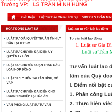
Trưởng VP: LS TRẦN MINH HÙNG
Giới thiệu
Luật Sư Bào Chữa Hình Sự
VIDEO LS TRẦN MI
HOẠT ĐỘNG LUẬT SƯ
Luật sư tư vấn luật lao động
Tư vấn luật lao động
LUẬT SƯ GIẢI QUYẾT THUẬN TÌNH LY
HÔN TẠI TPHCM
1.
Luật sư Gia Đì
Luật sư Trần 
LUẬT SƯ CHUYÊN ĐẠI DIỆN ỦY
QUYỀN LY HÔN
LUẬT SƯ CHUYÊN SOẠN THẢO CÁC
Tư vấn luật lao 
LOẠI HỢP ĐỒNG
tâm của Quý doa
LUẬT SƯ LY HÔN TẠI TÂN BÌNH, GÒ
VẤP
I.
Điểm nổi bật c
LUẬT SƯ CHUYÊN ĐẠI DIỆN CHO
1. Phân công Luậ
DOANH NGHIỆP TẠI TÒA ÁN
2. Thực hiện việ
VĂN PHÒNG LUẬT SƯ TƯ VẤN