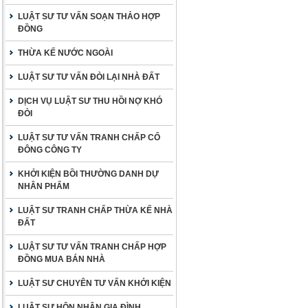
LUẬT SƯ TƯ VẤN SOẠN THẢO HỢP
ĐỒNG
THỪA KẾ NƯỚC NGOÀI
LUẬT SƯ TƯ VẤN ĐÒI LẠI NHÀ ĐẤT
DỊCH VỤ LUẬT SƯ THU HỒI NỢ KHÓ
ĐÒI
LUẬT SƯ TƯ VẤN TRANH CHẤP CỔ
ĐÔNG CÔNG TY
KHỞI KIỆN BỒI THƯỜNG DANH DỰ
NHÂN PHẨM
LUẬT SƯ TRANH CHẤP THỪA KẾ NHÀ
ĐẤT
LUẬT SƯ TƯ VẤN TRANH CHẤP HỢP
ĐỒNG MUA BÁN NHÀ
LUẬT SƯ CHUYÊN TƯ VẤN KHỞI KIỆN
LUẬT SƯ HÔN NHÂN GIA ĐÌNH