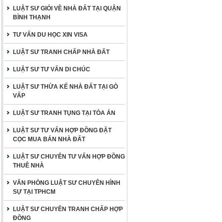
LUẬT SƯ GIỎI VỀ NHÀ ĐẤT TẠI QUẬN
BÌNH THẠNH
TƯ VẤN DU HỌC XIN VISA
LUẬT SƯ TRANH CHẤP NHÀ ĐẤT
LUẬT SƯ TƯ VẤN DI CHÚC
LUẬT SƯ THỪA KẾ NHÀ ĐẤT TẠI GÒ
VẤP
LUẬT SƯ TRANH TỤNG TẠI TÒA ÁN
LUẬT SƯ TƯ VẤN HỢP ĐỒNG ĐẶT
CỌC MUA BÁN NHÀ ĐẤT
LUẬT SƯ CHUYÊN TƯ VẤN HỢP ĐỒNG
THUÊ NHÀ
VĂN PHÒNG LUẬT SƯ CHUYÊN HÌNH
SỰ TẠI TPHCM
LUẬT SƯ CHUYÊN TRANH CHẤP HỢP
ĐỒNG