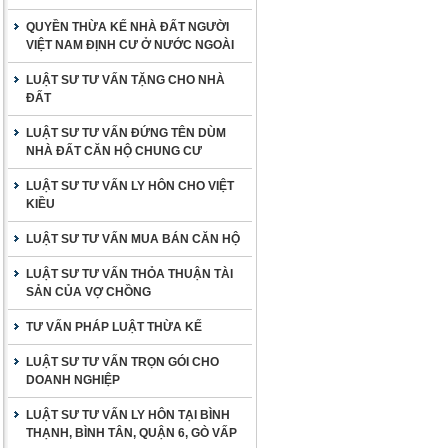
QUYỀN THỪA KẾ NHÀ ĐẤT NGƯỜI
VIỆT NAM ĐỊNH CƯ Ở NƯỚC NGOÀI
LUẬT SƯ TƯ VẤN TẶNG CHO NHÀ
ĐẤT
LUẬT SƯ TƯ VẤN ĐỨNG TÊN DÙM
NHÀ ĐẤT CĂN HỘ CHUNG CƯ
LUẬT SƯ TƯ VẤN LY HÔN CHO VIỆT
KIỀU
LUẬT SƯ TƯ VẤN MUA BÁN CĂN HỘ
LUẬT SƯ TƯ VẤN THỎA THUẬN TÀI
SẢN CỦA VỢ CHỒNG
TƯ VẤN PHÁP LUẬT THỪA KẾ
LUẬT SƯ TƯ VẤN TRỌN GÓI CHO
DOANH NGHIỆP
LUẬT SƯ TƯ VẤN LY HÔN TẠI BÌNH
THẠNH, BÌNH TÂN, QUẬN 6, GÒ VẤP