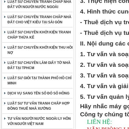
3. Thực hiện côn
LUẬT SƯ CHUYÊN TRANH CHẤP NHÀ
ĐẤT VỚI NGƯỜI NƯỚC NGOÀI
4. Hình thức cun
LUẬT SƯ CHUYÊN TRANH CHẤP NHÀ
- Thuê dịch vụ t
ĐẤT CHO VIỆT KIỀU TẠI SÀI GÒN
- Thuê dịch vụ t
LUẬT SƯ CHUYÊN KHỞI KIỆN TRANH
CHẤP THỪA KẾ
II. Nội dung cá
LUẬT SƯ CHUYÊN KHỞI KIỆN THU HỒI
NỢ
1. Tư vấn và soạ
LUẬT SƯ CHUYÊN LÀM GIẤY TỜ NHÀ
2. Tư vấn và soạ
ĐẤT TẠI TPHCM
3. Tư vấn và soạ
LUẬT SƯ GIỎI TẠI THÀNH PHỐ HỒ CHÍ
MINH
4. Tư vấn và giả
DỊCH VỤ SANG TÊN SỔ ĐỎ SỔ HỒNG
5. Tư vấn quản l
LUẬT SƯ TƯ VẤN TRANH CHẤP HỢP
Hãy nhấc máy g
ĐỒNG THUÊ NHÀ XƯỞNG
Công ty chúng tôi
TƯ VẤN NGƯỜI NƯỚC NGOÀI LY HÔN
LIÊN HỆ:
VỚI NGƯỜI VIỆT NAM