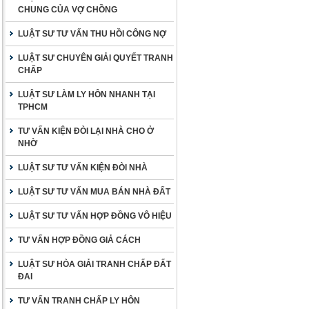
CHUNG CỦA VỢ CHỒNG
LUẬT SƯ TƯ VẤN THU HỒI CÔNG NỢ
LUẬT SƯ CHUYÊN GIẢI QUYẾT TRANH
CHẤP
LUẬT SƯ LÀM LY HÔN NHANH TẠI
TPHCM
TƯ VẤN KIỆN ĐÒI LẠI NHÀ CHO Ở
NHỜ
LUẬT SƯ TƯ VẤN KIỆN ĐÒI NHÀ
LUẬT SƯ TƯ VẤN MUA BÁN NHÀ ĐẤT
LUẬT SƯ TƯ VẤN HỢP ĐỒNG VÔ HIỆU
TƯ VẤN HỢP ĐỒNG GIẢ CÁCH
LUẬT SƯ HÒA GIẢI TRANH CHẤP ĐẤT
ĐAI
TƯ VẤN TRANH CHẤP LY HÔN