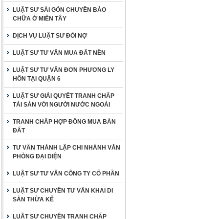
LUẬT SƯ SÀI GÒN CHUYÊN BÀO
CHỮA Ở MIỀN TÂY
DỊCH VỤ LUẬT SƯ ĐÒI NỢ
LUẬT SƯ TƯ VẤN MUA ĐẤT NỀN
LUẬT SƯ TƯ VẤN ĐƠN PHƯƠNG LY
HÔN TẠI QUẬN 6
LUẬT SƯ GIẢI QUYẾT TRANH CHẤP
TÀI SẢN VỚI NGƯỜI NƯỚC NGOÀI
TRANH CHẤP HỢP ĐỒNG MUA BÁN
ĐẤT
TƯ VẤN THÀNH LẬP CHI NHÁNH VĂN
PHÒNG ĐẠI DIỆN
LUẬT SƯ TƯ VẤN CÔNG TY CỔ PHẦN
LUẬT SƯ CHUYÊN TƯ VẤN KHAI DI
SẢN THỪA KẾ
LUẬT SƯ CHUYÊN TRANH CHẤP