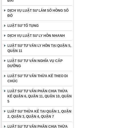
ĐAI
DỊCH VỤ LUẬT SƯ LÀM SỔ HỒNG SỔ
ĐỎ
LUẬT SƯ TỐ TỤNG
DỊCH VỤ LUẬT SƯ LY HÔN NHANH
LUẬT SƯ TƯ VẤN LY HÔN TẠI QUẬN 5,
QUẬN 11
LUẬT SƯ TƯ VẤN NGHĨA VỤ CẤP
DƯỠNG
LUẬT SƯ TƯ VẤN THỪA KẾ THEO DI
CHÚC
LUẬT SƯ TƯ VẤN PHÂN CHIA THỪA
KẾ QUẬN 6, QUẬN 11, QUẬN 10, QUẬN
5
LUẬT SƯ THỪA KẾ TẠI QUẬN 1, QUẬN
2, QUẬN 3, QUẬN 4, QUẬN 7
LUẬT SƯ TƯ VẤN PHÂN CHIA THỪA