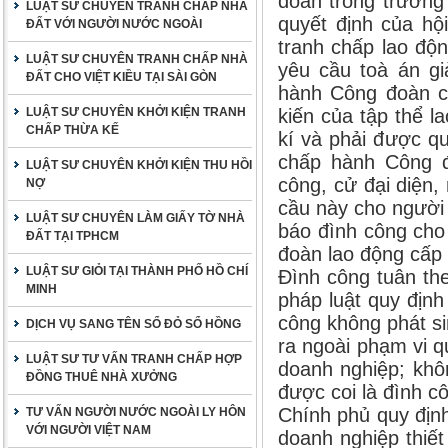
đoàn trong trường
LUẬT SƯ CHUYÊN TRANH CHẤP NHÀ
quyết định của hội
ĐẤT VỚI NGƯỜI NƯỚC NGOÀI
tranh chấp lao độ
LUẬT SƯ CHUYÊN TRANH CHẤP NHÀ
yêu cầu toà án gi
ĐẤT CHO VIỆT KIỀU TẠI SÀI GÒN
hành Công đoàn cơ
LUẬT SƯ CHUYÊN KHỞI KIỆN TRANH
kiến của tập thể l
CHẤP THỪA KẾ
kí và phải được q
chấp hành Công đ
LUẬT SƯ CHUYÊN KHỞI KIỆN THU HỒI
công, cử đại diện,
NỢ
cầu này cho người 
LUẬT SƯ CHUYÊN LÀM GIẤY TỜ NHÀ
báo đình công cho
ĐẤT TẠI TPHCM
đoàn lao động cấp 
LUẬT SƯ GIỎI TẠI THÀNH PHỐ HỒ CHÍ
Đình công tuân the
MINH
pháp luật quy địn
công không phát si
DỊCH VỤ SANG TÊN SỔ ĐỎ SỔ HỒNG
ra ngoài phạm vi q
LUẬT SƯ TƯ VẤN TRANH CHẤP HỢP
doanh nghiệp; khôn
ĐỒNG THUÊ NHÀ XƯỞNG
được coi là đình c
Chính phủ quy địn
TƯ VẤN NGƯỜI NƯỚC NGOÀI LY HÔN
VỚI NGƯỜI VIỆT NAM
doanh nghiệp thiế