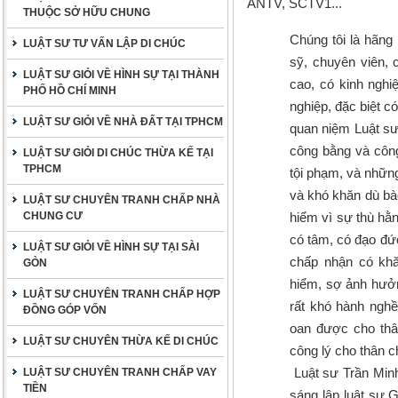
ANTV, SCTV1...
THUỘC SỞ HỮU CHUNG
Chúng tôi là hãng l
LUẬT SƯ TƯ VẤN LẬP DI CHÚC
sỹ, chuyên viên, 
LUẬT SƯ GIỎI VỀ HÌNH SỰ TẠI THÀNH
cao, có kinh nghi
PHỐ HỒ CHÍ MINH
nghiệp, đặc biệt c
LUẬT SƯ GIỎI VỀ NHÀ ĐẤT TẠI TPHCM
quan niệm Luật sư 
công bằng và công
LUẬT SƯ GIỎI DI CHÚC THỪA KẾ TẠI
TPHCM
tội phạm, và những
và khó khăn dù bào
LUẬT SƯ CHUYÊN TRANH CHẤP NHÀ
CHUNG CƯ
hiểm vì sự thù hằn
có tâm, có đạo đứ
LUẬT SƯ GIỎI VỀ HÌNH SỰ TẠI SÀI
chấp nhận có khă
GÒN
hiểm, sợ ảnh hưởn
LUẬT SƯ CHUYÊN TRANH CHẤP HỢP
rất khó hành nghề 
ĐỒNG GÓP VỐN
oan được cho thâ
LUẬT SƯ CHUYÊN THỪA KẾ DI CHÚC
công lý cho thân 
Luật sư Trần Min
LUẬT SƯ CHUYÊN TRANH CHẤP VAY
TIỀN
sáng lập luật sư 