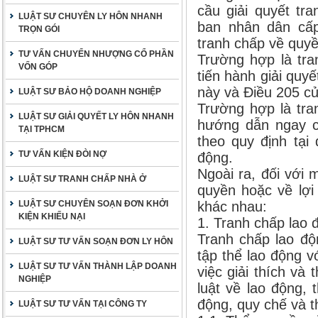
cầu giải quyết tr
LUẬT SƯ CHUYÊN LY HÔN NHANH
ban nhân dân cấp
TRỌN GÓI
tranh chấp về quyề
TƯ VẤN CHUYỂN NHƯỢNG CỔ PHẦN
Trường hợp là tra
VỐN GÓP
tiến hành giải quy
này và Điều 205 củ
LUẬT SƯ BẢO HỘ DOANH NGHIỆP
Trường hợp là tran
LUẬT SƯ GIẢI QUYẾT LY HÔN NHANH
hướng dẫn ngay cá
TẠI TPHCM
theo quy định tại
TƯ VẤN KIỆN ĐÒI NỢ
động.
Ngoài ra, đối với 
LUẬT SƯ TRANH CHẤP NHÀ Ở
quyền hoặc về lợi 
LUẬT SƯ CHUYÊN SOẠN ĐƠN KHỞI
khác nhau:
KIỆN KHIẾU NẠI
1. Tranh chấp lao 
Tranh chấp lao độ
LUẬT SƯ TƯ VẤN SOẠN ĐƠN LY HÔN
tập thể lao động v
LUẬT SƯ TƯ VẤN THÀNH LẬP DOANH
việc giải thích và
NGHIỆP
luật về lao động, 
động, quy chế và 
LUẬT SƯ TƯ VẤN TẠI CÔNG TY