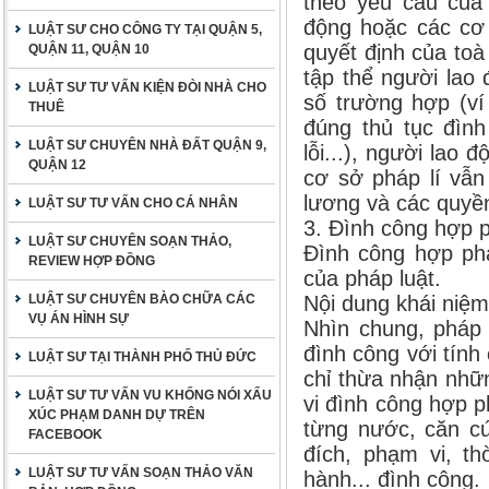
theo yêu cầu của 
động hoặc các cơ 
LUẬT SƯ CHO CÔNG TY TẠI QUẬN 5,
quyết định của toà
QUẬN 11, QUẬN 10
tập thể người lao
LUẬT SƯ TƯ VẤN KIỆN ĐÒI NHÀ CHO
số trường hợp (ví
THUÊ
đúng thủ tục đìn
LUẬT SƯ CHUYÊN NHÀ ĐẤT QUẬN 9,
lỗi...), người lao
QUẬN 12
cơ sở pháp lí vẫn
lương và các quyền
LUẬT SƯ TƯ VẤN CHO CÁ NHÂN
3. Đình công hợp p
LUẬT SƯ CHUYÊN SOẠN THẢO,
Đình công hợp phá
REVIEW HỢP ĐỒNG
của pháp luật.
LUẬT SƯ CHUYÊN BÀO CHỮA CÁC
Nội dung khái niệ
VỤ ÁN HÌNH SỰ
Nhìn chung, pháp 
đình công với tính
LUẬT SƯ TẠI THÀNH PHỐ THỦ ĐỨC
chỉ thừa nhận nhữ
LUẬT SƯ TƯ VẤN VU KHỐNG NÓI XẤU
vi đình công hợp 
XÚC PHẠM DANH DỰ TRÊN
từng nước, căn cứ
FACEBOOK
đích, phạm vi, th
LUẬT SƯ TƯ VẤN SOẠN THẢO VĂN
hành... đình công.