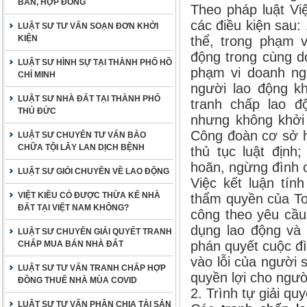
BẢN, HỢP ĐỒNG
Theo pháp luật Vi
các điều kiện sau:
LUẬT SƯ TƯ VẤN SOẠN ĐƠN KHỞI
KIỆN
thể, trong phạm v
động trong cùng d
LUẬT SƯ HÌNH SỰ TẠI THÀNH PHỐ HỒ
phạm vi doanh ngh
CHÍ MINH
người lao động kh
LUẬT SƯ NHÀ ĐẤT TẠI THÀNH PHỐ
tranh chấp lao đ
THỦ ĐỨC
nhưng không khởi 
Công đoàn cơ sở h
LUẬT SƯ CHUYÊN TƯ VẤN BÀO
CHỮA TỘI LÂY LAN DỊCH BỆNH
thủ tục luật định
hoãn, ngừng đình 
LUẬT SƯ GIỎI CHUYÊN VỀ LAO ĐỘNG
Việc kết luận tín
VIỆT KIỀU CÓ ĐƯỢC THỪA KẾ NHÀ
thẩm quyền của To
ĐẤT TẠI VIỆT NAM KHÔNG?
công theo yêu cầu
dụng lao động và 
LUẬT SƯ CHUYÊN GIẢI QUYẾT TRANH
phán quyết cuộc đ
CHẤP MUA BÁN NHÀ ĐẤT
vào lỗi của người 
LUẬT SƯ TƯ VẤN TRANH CHẤP HỢP
quyền lợi cho ngườ
ĐỒNG THUÊ NHÀ MÙA COVID
2. Trình tự giải qu
LUẬT SƯ TƯ VẤN PHÂN CHIA TÀI SẢN