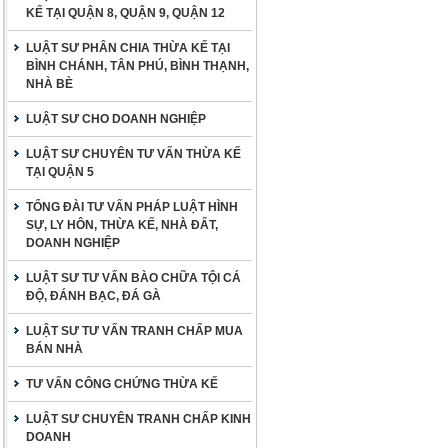
KẾ TẠI QUẬN 8, QUẬN 9, QUẬN 12
LUẬT SƯ PHÂN CHIA THỪA KẾ TẠI
BÌNH CHÁNH, TÂN PHÚ, BÌNH THẠNH,
NHÀ BÈ
LUẬT SƯ CHO DOANH NGHIỆP
LUẬT SƯ CHUYÊN TƯ VẤN THỪA KẾ
TẠI QUẬN 5
TỔNG ĐÀI TƯ VẤN PHÁP LUẬT HÌNH
SỰ, LY HÔN, THỪA KẾ, NHÀ ĐẤT,
DOANH NGHIỆP
LUẬT SƯ TƯ VẤN BÀO CHỮA TỘI CÁ
ĐỘ, ĐÁNH BẠC, ĐÁ GÀ
LUẬT SƯ TƯ VẤN TRANH CHẤP MUA
BÁN NHÀ
TƯ VẤN CÔNG CHỨNG THỪA KẾ
LUẬT SƯ CHUYÊN TRANH CHẤP KINH
DOANH