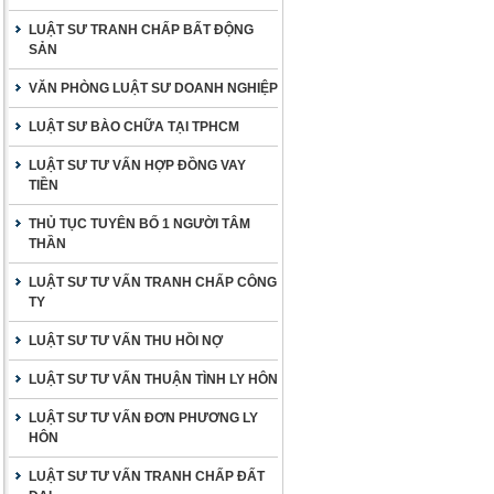
LUẬT SƯ TRANH CHẤP BẤT ĐỘNG
SẢN
VĂN PHÒNG LUẬT SƯ DOANH NGHIỆP
LUẬT SƯ BÀO CHỮA TẠI TPHCM
LUẬT SƯ TƯ VẤN HỢP ĐỒNG VAY
TIỀN
THỦ TỤC TUYÊN BỐ 1 NGƯỜI TÂM
THẦN
LUẬT SƯ TƯ VẤN TRANH CHẤP CÔNG
TY
LUẬT SƯ TƯ VẤN THU HỒI NỢ
LUẬT SƯ TƯ VẤN THUẬN TÌNH LY HÔN
LUẬT SƯ TƯ VẤN ĐƠN PHƯƠNG LY
HÔN
LUẬT SƯ TƯ VẤN TRANH CHẤP ĐẤT