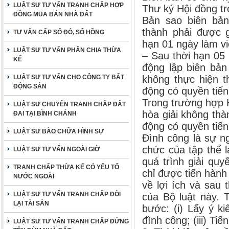
LUẬT SƯ TƯ VẤN TRANH CHẤP HỢP
Thư ký Hội đồng tr
ĐỒNG MUA BÁN NHÀ ĐẤT
Bản sao biên bản
thành phải được g
TƯ VẤN CẤP SỔ ĐỎ, SỔ HỒNG
hạn 01 ngày làm vi
LUẬT SƯ TƯ VẤN PHÂN CHIA THỪA
– Sau thời hạn 05 
KẾ
động lập biên bản
LUẬT SƯ TƯ VẤN CHO CÔNG TY BẤT
không thực hiện t
ĐỘNG SẢN
động có quyền tiến
Trong trường hợp H
LUẬT SƯ CHUYÊN TRANH CHẤP ĐẤT
hòa giải không thà
ĐAI TẠI BÌNH CHÁNH
động có quyền tiến
LUẬT SƯ BÀO CHỮA HÌNH SỰ
Đình công là sự n
chức của tập thể 
LUẬT SƯ TƯ VẤN NGOÀI GIỜ
quá trình giải quy
TRANH CHẤP THỪA KẾ CÓ YẾU TỐ
chỉ được tiến hành
NƯỚC NGOÀI
về lợi ích và sau 
LUẬT SƯ TƯ VẤN TRANH CHẤP ĐÒI
của Bộ luật này. 
LẠI TÀI SẢN
bước: (i) Lấy ý ki
đình công; (iii) Ti
LUẬT SƯ TƯ VẤN TRANH CHẤP ĐỨNG