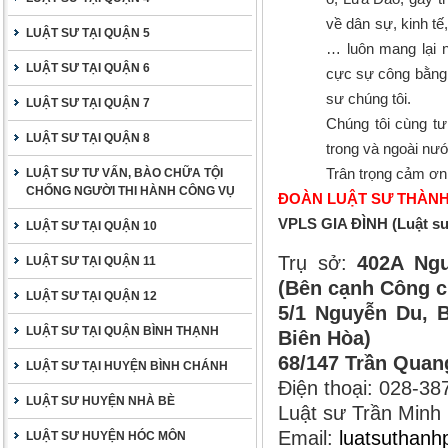
về dân sự, kinh tế
LUẬT SƯ TẠI QUẬN 5
… luôn mang lại 
LUẬT SƯ TẠI QUẬN 6
cực sự công bằng, 
sư chúng tôi.
LUẬT SƯ TẠI QUẬN 7
Chúng tôi cùng tư
LUẬT SƯ TẠI QUẬN 8
trong và ngoài nướ
Trân trọng cảm ơn
LUẬT SƯ TƯ VẤN, BÀO CHỮA TỘI
CHỐNG NGƯỜI THI HÀNH CÔNG VỤ
ĐOÀN LUẬT SƯ THÀNH
VPLS GIA ĐÌNH (Luật s
LUẬT SƯ TẠI QUẬN 10
Trụ sở:
402A Ngu
LUẬT SƯ TẠI QUẬN 11
(Bên cạnh Công c
LUẬT SƯ TẠI QUẬN 12
5/1 Nguyễn Du, B
LUẬT SƯ TẠI QUẬN BÌNH THẠNH
Biên Hòa)
68/147 Trần Quan
LUẬT SƯ TẠI HUYỆN BÌNH CHÁNH
Điện thoại: 028-3
LUẬT SƯ HUYỆN NHÀ BÈ
Luật sư Trần Minh
Email:
luatsuthan
LUẬT SƯ HUYỆN HÓC MÔN