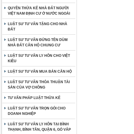
QUYỀN THỪA KẾ NHÀ ĐẤT NGƯỜI
VIỆT NAM ĐỊNH CƯ Ở NƯỚC NGOÀI
LUẬT SƯ TƯ VẤN TẶNG CHO NHÀ
ĐẤT
LUẬT SƯ TƯ VẤN ĐỨNG TÊN DÙM
NHÀ ĐẤT CĂN HỘ CHUNG CƯ
LUẬT SƯ TƯ VẤN LY HÔN CHO VIỆT
KIỀU
LUẬT SƯ TƯ VẤN MUA BÁN CĂN HỘ
LUẬT SƯ TƯ VẤN THỎA THUẬN TÀI
SẢN CỦA VỢ CHỒNG
TƯ VẤN PHÁP LUẬT THỪA KẾ
LUẬT SƯ TƯ VẤN TRỌN GÓI CHO
DOANH NGHIỆP
LUẬT SƯ TƯ VẤN LY HÔN TẠI BÌNH
THẠNH, BÌNH TÂN, QUẬN 6, GÒ VẤP