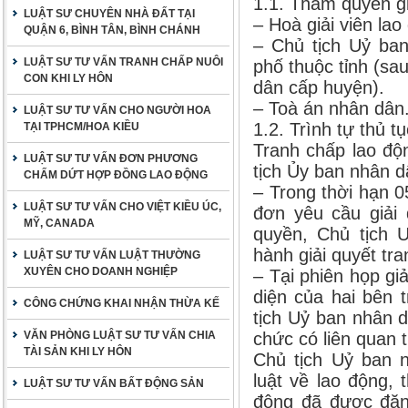
1.1. Thẩm quyền gi
LUẬT SƯ CHUYÊN NHÀ ĐẤT TẠI
– Hoà giải viên lao
QUẬN 6, BÌNH TÂN, BÌNH CHÁNH
– Chủ tịch Uỷ ban
LUẬT SƯ TƯ VẤN TRANH CHẤP NUÔI
phố thuộc tỉnh (sa
CON KHI LY HÔN
dân cấp huyện).
– Toà án nhân dân
LUẬT SƯ TƯ VẤN CHO NGƯỜI HOA
1.2. Trình tự thủ tụ
TẠI TPHCM/HOA KIỀU
Tranh chấp lao độ
LUẬT SƯ TƯ VẤN ĐƠN PHƯƠNG
tịch Ủy ban nhân d
CHẤM DỨT HỢP ĐỒNG LAO ĐỘNG
– Trong thời hạn 
LUẬT SƯ TƯ VẤN CHO VIỆT KIỀU ÚC,
đơn yêu cầu giải 
MỸ, CANADA
quyền, Chủ tịch 
hành giải quyết tr
LUẬT SƯ TƯ VẤN LUẬT THƯỜNG
XUYÊN CHO DOANH NGHIỆP
– Tại phiên họp gi
diện của hai bên 
CÔNG CHỨNG KHAI NHẬN THỪA KẾ
tịch Uỷ ban nhân 
VĂN PHÒNG LUẬT SƯ TƯ VẤN CHIA
chức có liên quan 
TÀI SẢN KHI LY HÔN
Chủ tịch Uỷ ban 
luật về lao động, 
LUẬT SƯ TƯ VẤN BẤT ĐỘNG SẢN
động đã được đăn