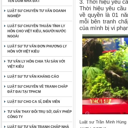
3. Thời hiệu yêu cầ
TÊN DÙM NHÀ ĐẤT
Thời hiệu yêu cầu 
LUẬT SƯ CHUYÊN TƯ VẤN DOANH
về quyền là 01 nă
NGHIỆP
mỗi bên tranh chấ
LUẬT SƯ CHUYÊN THUẬN TÌNH LY
của mình bị vi phạ
HÔN CHO VIỆT KIỀU, NGƯỜI NƯỚC
NGOÀI
LUẬT SƯ TƯ VẤN ĐƠN PHƯƠNG LY
HÔN VỚI VIỆT KIỀU
TƯ VẤN LY HÔN CHIA TÀI SẢN VỚI
VIỆT KIỀU
LUẬT SƯ TƯ VẤN KHÁNG CÁO
LUẬT SƯ CHUYÊN VỀ TRANH CHẤP
ĐẤT ĐAI TẠI TPHCM
LUẬT SƯ CHO CA SĨ, DIỄN VIÊN
TƯ VẤN THAY ĐỔI TRỤ SỞ, GIẤY PHÉP
CÔNG TY
Luật sư Trần Minh Hùng 
LUẬT SƯ TƯ VẤN TRANH CHẤP NHÀ