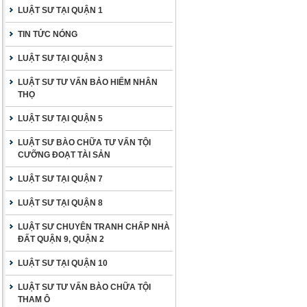
LUẬT SƯ TẠI QUẬN 1
TIN TỨC NÓNG
LUẬT SƯ TẠI QUẬN 3
LUẬT SƯ TƯ VẤN BẢO HIỂM NHÂN
THỌ
LUẬT SƯ TẠI QUẬN 5
LUẬT SƯ BÀO CHỮA TƯ VẤN TỘI
CƯỠNG ĐOẠT TÀI SẢN
LUẬT SƯ TẠI QUẬN 7
LUẬT SƯ TẠI QUẬN 8
LUẬT SƯ CHUYÊN TRANH CHẤP NHÀ
ĐẤT QUẬN 9, QUẬN 2
LUẬT SƯ TẠI QUẬN 10
LUẬT SƯ TƯ VẤN BÀO CHỮA TỘI
THAM Ô