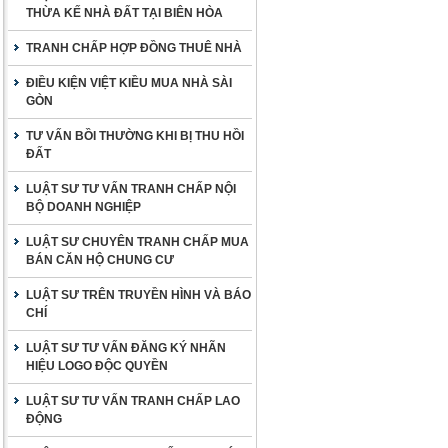
THỪA KẾ NHÀ ĐẤT TẠI BIÊN HÒA
TRANH CHẤP HỢP ĐỒNG THUÊ NHÀ
ĐIỀU KIỆN VIỆT KIỀU MUA NHÀ SÀI
GÒN
TƯ VẤN BỒI THƯỜNG KHI BỊ THU HỒI
ĐẤT
LUẬT SƯ TƯ VẤN TRANH CHẤP NỘI
BỘ DOANH NGHIỆP
LUẬT SƯ CHUYÊN TRANH CHẤP MUA
BÁN CĂN HỘ CHUNG CƯ
LUẬT SƯ TRÊN TRUYỀN HÌNH VÀ BÁO
CHÍ
LUẬT SƯ TƯ VẤN ĐĂNG KÝ NHÃN
HIỆU LOGO ĐỘC QUYỀN
LUẬT SƯ TƯ VẤN TRANH CHẤP LAO
ĐỘNG