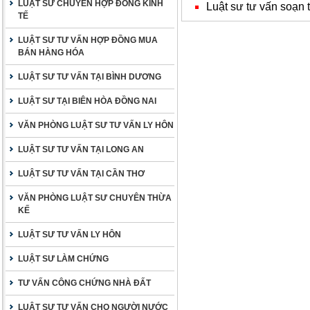
LUẬT SƯ CHUYÊN HỢP ĐỒNG KINH
Luật sư tư vấn soạn
TẾ
LUẬT SƯ TƯ VẤN HỢP ĐỒNG MUA
BÁN HÀNG HÓA
LUẬT SƯ TƯ VẤN TẠI BÌNH DƯƠNG
LUẬT SƯ TẠI BIÊN HÒA ĐỒNG NAI
VĂN PHÒNG LUẬT SƯ TƯ VẤN LY HÔN
LUẬT SƯ TƯ VẤN TẠI LONG AN
LUẬT SƯ TƯ VẤN TẠI CẦN THƠ
VĂN PHÒNG LUẬT SƯ CHUYÊN THỪA
KẾ
LUẬT SƯ TƯ VẤN LY HÔN
LUẬT SƯ LÀM CHỨNG
TƯ VẤN CÔNG CHỨNG NHÀ ĐẤT
LUẬT SƯ TƯ VẤN CHO NGƯỜI NƯỚC