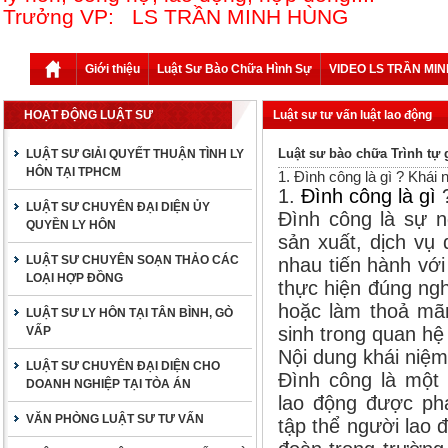
Trưởng VP: LS TRẦN MINH HÙNG
Giới thiệu
Luật Sư Bào Chữa Hình Sự
VIDEO LS TRẦN MI
HOẠT ĐỘNG LUẬT SƯ
Luật sư tư vấn luật lao động
Luật sư bào chữa Trình tự g
LUẬT SƯ GIẢI QUYẾT THUẬN TÌNH LY
HÔN TẠI TPHCM
1. Đình công là gì ? Khái
1.
Đình công là gì
LUẬT SƯ CHUYÊN ĐẠI DIỆN ỦY
Đình công là sự n
QUYỀN LY HÔN
sản xuất, dịch vụ
LUẬT SƯ CHUYÊN SOẠN THẢO CÁC
nhau tiến hành vớ
LOẠI HỢP ĐỒNG
thực hiện đúng ng
hoặc làm thoả mã
LUẬT SƯ LY HÔN TẠI TÂN BÌNH, GÒ
sinh trong quan hệ
VẤP
Nội dung khái niệm
LUẬT SƯ CHUYÊN ĐẠI DIỆN CHO
Đình công là một
DOANH NGHIỆP TẠI TÒA ÁN
lao động được phá
VĂN PHÒNG LUẬT SƯ TƯ VẤN
tập thể người lao 