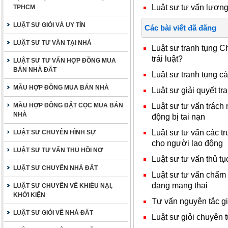
Luật sư tư vấn lươn
TPHCM
LUẬT SƯ GIỎI VÀ UY TÍN
Các bài viết đã đăng
LUẬT SƯ TƯ VẤN TẠI NHÀ
Luật sư tranh tụng 
trái luật?
LUẬT SƯ TƯ VẤN HỢP ĐỒNG MUA
BÁN NHÀ ĐẤT
Luật sư tranh tụng c
MẪU HỢP ĐỒNG MUA BÁN NHÀ
Luật sư giải quyết t
Luật sư tư vấn trách
MẪU HỢP ĐỒNG ĐẶT CỌC MUA BÁN
NHÀ
động bị tai nạn
Luật sư tư vấn các 
LUẬT SƯ CHUYÊN HÌNH SỰ
cho người lao động
LUẬT SƯ TƯ VẤN THU HỒI NỢ
Luật sư tư vấn thủ tụ
LUẬT SƯ CHUYÊN NHÀ ĐẤT
Luật sư tư vấn chấm
đang mang thai
LUẬT SƯ CHUYÊN VỀ KHIẾU NẠI,
KHỞI KIỆN
Tư vấn nguyên tắc gi
LUẬT SƯ GIỎI VỀ NHÀ ĐẤT
Luật sư giỏi chuyên 