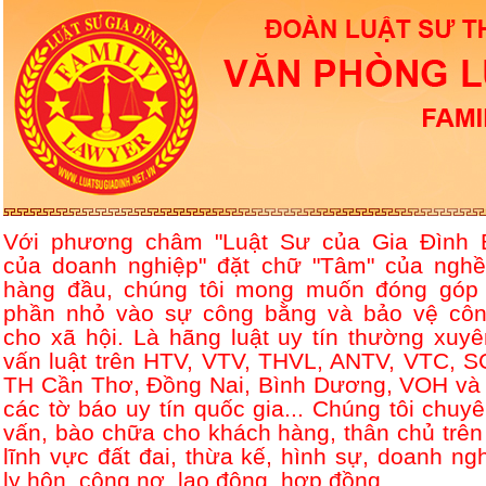
Với phương châm "Luật Sư của Gia Đình 
của doanh nghiệp" đặt chữ "Tâm" của nghề
hàng đầu, chúng tôi mong muốn đóng góp
phần nhỏ vào sự công bằng và bảo vệ côn
cho xã hội. Là hãng luật uy tín thường xuyê
vấn luật trên HTV, VTV, THVL, ANTV, VTC, S
TH Cần Thơ, Đồng Nai, Bình Dương, VOH và 
các tờ báo uy tín quốc gia... Chúng tôi chuyê
vấn, bào chữa cho khách hàng, thân chủ trên
lĩnh vực đất đai, thừa kế, hình sự, doanh ngh
ly hôn, công nợ, lao động, hợp đồng....