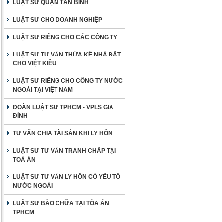
LUẬT SƯ QUẬN TÂN BÌNH
LUẬT SƯ CHO DOANH NGHIỆP
LUẬT SƯ RIÊNG CHO CÁC CÔNG TY
LUẬT SƯ TƯ VẤN THỪA KẾ NHÀ ĐẤT
CHO VIỆT KIỀU
LUẬT SƯ RIÊNG CHO CÔNG TY NƯỚC
NGOÀI TẠI VIỆT NAM
ĐOÀN LUẬT SƯ TPHCM - VPLS GIA
ĐÌNH
TƯ VẤN CHIA TÀI SẢN KHI LY HÔN
LUẬT SƯ TƯ VẤN TRANH CHẤP TẠI
TOÀ ÁN
LUẬT SƯ TƯ VẤN LY HÔN CÓ YẾU TỐ
NƯỚC NGOÀI
LUẬT SƯ BÀO CHỮA TẠI TÒA ÁN
TPHCM