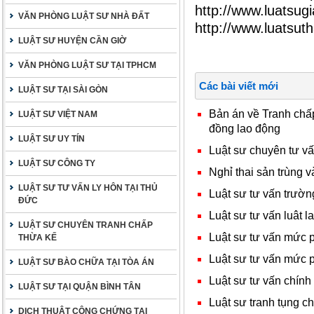
http://www.luatsugi
VĂN PHÒNG LUẬT SƯ NHÀ ĐẤT
http://www.luatsu
LUẬT SƯ HUYỆN CẦN GIỜ
VĂN PHÒNG LUẬT SƯ TẠI TPHCM
Các bài viết mới
LUẬT SƯ TẠI SÀI GÒN
Bản án về Tranh ch
LUẬT SƯ VIỆT NAM
đồng lao động
LUẬT SƯ UY TÍN
Luật sư chuyên tư vấ
LUẬT SƯ CÔNG TY
Nghỉ thai sản trùng 
LUẬT SƯ TƯ VẤN LY HÔN TẠI THỦ
Luật sư tư vấn trườn
ĐỨC
Luật sư tư vấn luât l
LUẬT SƯ CHUYÊN TRANH CHẤP
Luật sư tư vấn mức p
THỪA KẾ
Luật sư tư vấn mức p
LUẬT SƯ BÀO CHỮA TẠI TÒA ÁN
Luật sư tư vấn chín
LUẬT SƯ TẠI QUẬN BÌNH TÂN
Luật sư tranh tụng c
DỊCH THUẬT CÔNG CHỨNG TẠI