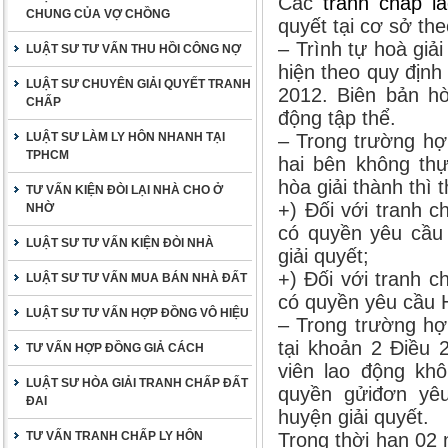
Các
tranh chấp l
CHUNG CỦA VỢ CHỒNG
quyết tại cơ sở the
– Trình tự hoà giả
LUẬT SƯ TƯ VẤN THU HỒI CÔNG NỢ
hiện theo quy định
LUẬT SƯ CHUYÊN GIẢI QUYẾT TRANH
2012. Biên bản hò
CHẤP
động tập thể.
LUẬT SƯ LÀM LY HÔN NHANH TẠI
– Trong trường hợ
TPHCM
hai bên không thự
hòa giải thành thì 
TƯ VẤN KIỆN ĐÒI LẠI NHÀ CHO Ở
+) Đối với tranh 
NHỜ
có quyền yêu cầu
LUẬT SƯ TƯ VẤN KIỆN ĐÒI NHÀ
giải quyết;
+) Đối với tranh c
LUẬT SƯ TƯ VẤN MUA BÁN NHÀ ĐẤT
có quyền yêu cầu Hộ
LUẬT SƯ TƯ VẤN HỢP ĐỒNG VÔ HIỆU
– Trong trường hợp
tại khoản 2 Điều 
TƯ VẤN HỢP ĐỒNG GIẢ CÁCH
viên lao động khô
LUẬT SƯ HÒA GIẢI TRANH CHẤP ĐẤT
quyền gửiđơn yê
ĐAI
huyện giải quyết.
TƯ VẤN TRANH CHẤP LY HÔN
Trong thời hạn 02 