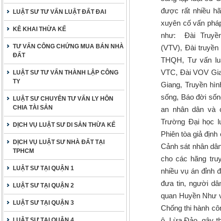
được rất nhiều hã
LUẬT SƯ TƯ VẤN LUẬT ĐẤT ĐAI
xuyên cố vấn pháp 
KÊ KHAI THỪA KẾ
như: Đài Truyề
TƯ VẤN CÔNG CHỨNG MUA BÁN NHÀ
(VTV), Đài truyề
ĐẤT
THQH, Tư vấn luật
VTC, Đài VOV Giao
LUẬT SƯ TƯ VẤN THÀNH LẬP CÔNG
TY
Giang, Truyền hìn
sống, Báo đời sốn
LUẬT SƯ CHUYÊN TƯ VẤN LY HÔN
CHIA TÀI SẢN
an nhân dân và c
Trường Đại học l
DỊCH VỤ LUẬT SƯ DI SẢN THỪA KẾ
Phiên tòa giả địn
DỊCH VỤ LUẬT SƯ NHÀ ĐẤT TẠI
Cảnh sát nhân dân,
TPHCM
cho các hãng tru
LUẬT SƯ TẠI QUẬN 1
nhiều vụ án đỉnh 
đưa tin, người d
LUẬT SƯ TẠI QUẬN 2
quan Huyền Như và
LUẬT SƯ TẠI QUẬN 3
Chống thi hành cô
ô, Lừa Đảo, gây th
LUẬT SƯ TẠI QUẬN 4