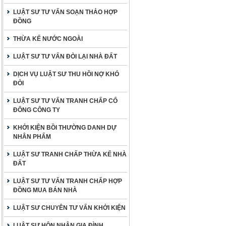
LUẬT SƯ TƯ VẤN SOẠN THẢO HỢP
ĐỒNG
THỪA KẾ NƯỚC NGOÀI
LUẬT SƯ TƯ VẤN ĐÒI LẠI NHÀ ĐẤT
DỊCH VỤ LUẬT SƯ THU HỒI NỢ KHÓ
ĐÒI
LUẬT SƯ TƯ VẤN TRANH CHẤP CỔ
ĐÔNG CÔNG TY
KHỞI KIỆN BỒI THƯỜNG DANH DỰ
NHÂN PHẨM
LUẬT SƯ TRANH CHẤP THỪA KẾ NHÀ
ĐẤT
LUẬT SƯ TƯ VẤN TRANH CHẤP HỢP
ĐỒNG MUA BÁN NHÀ
LUẬT SƯ CHUYÊN TƯ VẤN KHỞI KIỆN
LUẬT SƯ HÔN NHÂN GIA ĐÌNH