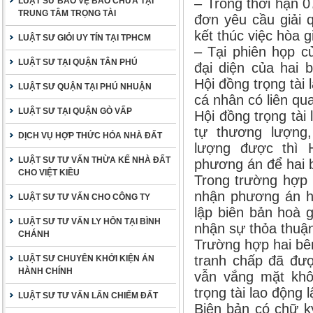
LUẬT SƯ BẢO VỆ BÀO CHỮA TẠI
– Trong thời hạn 
TRUNG TÂM TRỌNG TÀI
đơn yêu cầu giải q
kết thúc việc hòa gi
LUẬT SƯ GIỎI UY TÍN TẠI TPHCM
– Tại phiên họp c
LUẬT SƯ TẠI QUẬN TÂN PHÚ
đại diện của hai 
Hội đồng trọng tài
LUẬT SƯ QUẬN TẠI PHÚ NHUẬN
cá nhân có liên qu
LUẬT SƯ TẠI QUẬN GÒ VẤP
Hội đồng trọng tài
tự thương lượng
DỊCH VỤ HỢP THỨC HÓA NHÀ ĐẤT
lượng được thì H
LUẬT SƯ TƯ VẤN THỪA KẾ NHÀ ĐẤT
phương án để hai 
CHO VIỆT KIỀU
Trong trường hợp 
nhận phương án hò
LUẬT SƯ TƯ VẤN CHO CÔNG TY
lập biên bản hoà g
LUẬT SƯ TƯ VẤN LY HÔN TẠI BÌNH
nhận sự thỏa thuậ
CHÁNH
Trường hợp hai bê
tranh chấp đã đượ
LUẬT SƯ CHUYÊN KHỞI KIỆN ÁN
HÀNH CHÍNH
vẫn vắng mặt khô
trọng tài lao động 
LUẬT SƯ TƯ VẤN LẤN CHIẾM ĐẤT
Biên bản có chữ k