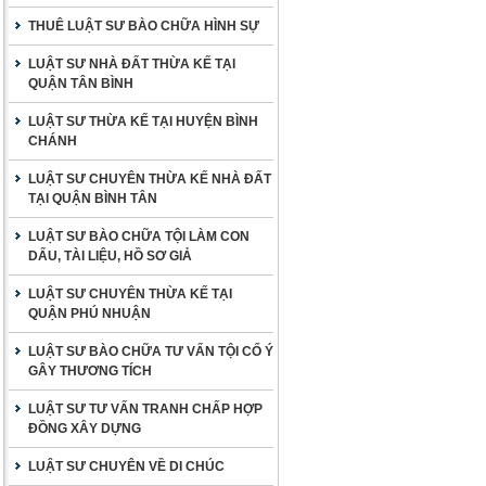
THUÊ LUẬT SƯ BÀO CHỮA HÌNH SỰ
LUẬT SƯ NHÀ ĐẤT THỪA KẾ TẠI
QUẬN TÂN BÌNH
LUẬT SƯ THỪA KẾ TẠI HUYỆN BÌNH
CHÁNH
LUẬT SƯ CHUYÊN THỪA KẾ NHÀ ĐẤT
TẠI QUẬN BÌNH TÂN
LUẬT SƯ BÀO CHỮA TỘI LÀM CON
DẤU, TÀI LIỆU, HỒ SƠ GIẢ
LUẬT SƯ CHUYÊN THỪA KẾ TẠI
QUẬN PHÚ NHUẬN
LUẬT SƯ BÀO CHỮA TƯ VẤN TỘI CỐ Ý
GÂY THƯƠNG TÍCH
LUẬT SƯ TƯ VẤN TRANH CHẤP HỢP
ĐỒNG XÂY DỰNG
LUẬT SƯ CHUYÊN VỀ DI CHÚC