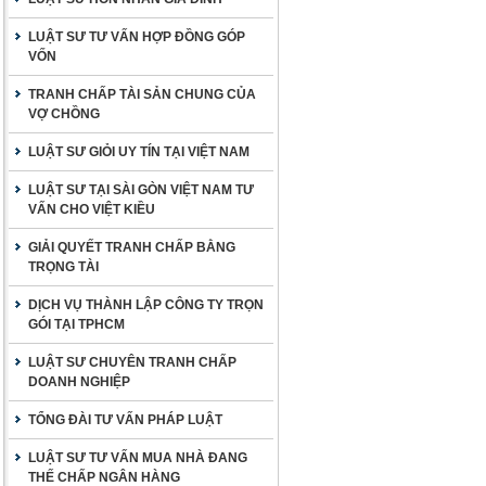
LUẬT SƯ TƯ VẤN HỢP ĐỒNG GÓP
VỐN
TRANH CHẤP TÀI SẢN CHUNG CỦA
VỢ CHỒNG
LUẬT SƯ GIỎI UY TÍN TẠI VIỆT NAM
LUẬT SƯ TẠI SÀI GÒN VIỆT NAM TƯ
VẤN CHO VIỆT KIỀU
GIẢI QUYẾT TRANH CHẤP BẰNG
TRỌNG TÀI
DỊCH VỤ THÀNH LẬP CÔNG TY TRỌN
GÓI TẠI TPHCM
LUẬT SƯ CHUYÊN TRANH CHẤP
DOANH NGHIỆP
TỔNG ĐÀI TƯ VẤN PHÁP LUẬT
LUẬT SƯ TƯ VẤN MUA NHÀ ĐANG
THẾ CHẤP NGÂN HÀNG