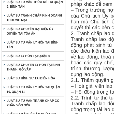
LUẬT SƯ TƯ VẤN THỪA KẾ TẠI QUẬN
pháp khác để xem x
6, BÌNH TÂN
– Trong trường hợ
của Chủ tịch Ủy b
LUẬT SƯ TRANH CHẤP KINH DOANH
THƯƠNG MẠI
hạn mà Chủ tịch Ủ
quyết thì các bên 
LUẬT SƯ CHUYÊN ĐẠI DIỆN ỦY
2. Tranh chấp lao đ
QUYỀN TẠI TÒA ÁN
Tranh chấp lao độ
LUẬT SƯ TƯ VẤN LY HÔN TẠI BÌNH
động phát sinh từ
TÂN
các điều kiện lao 
về lao động, thoả 
LUẬT SƯ LY HÔN TẠI QUẬN 6
hoặc các quy chế,
LUẬT SƯ CHUYÊN LY HÔN TẠI BÌNH
trình thương lượn
THẠNH, GÒ VẤP
dụng lao động.
LUẬT SƯ HÌNH SỰ TẠI BIÊN HÒA
2.1. Thẩm quyền gi
– Hoà giải viên lao
LUẬT SƯ TƯ VẤN LY HÔN TẠI QUẬN
– Hội đồng trọng tà
10, QUẬN 11
2.2. Trình tự thủ tụ
LUẬT SƯ TƯ VẤN TRANH CHẤP CỐ
Tranh chấp lao độn
PHẦN VỐN GÓP
đồng trọng tài lao 