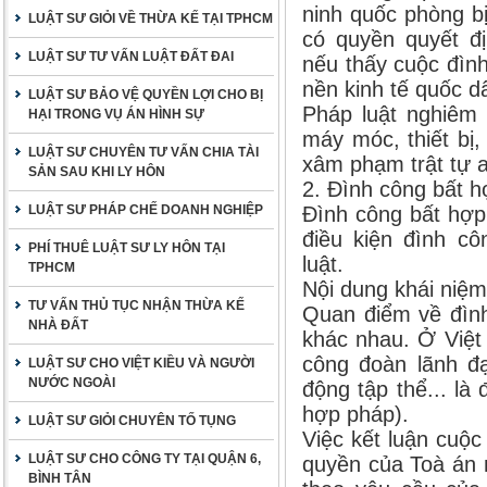
ninh quốc phòng b
LUẬT SƯ GIỎI VỀ THỪA KẾ TẠI TPHCM
có quyền quyết đ
LUẬT SƯ TƯ VẤN LUẬT ĐẤT ĐAI
nếu thấy cuộc đìn
nền kinh tế quốc d
LUẬT SƯ BẢO VỆ QUYỀN LỢI CHO BỊ
Pháp luật nghiêm 
HẠI TRONG VỤ ÁN HÌNH SỰ
máy móc, thiết bị,
LUẬT SƯ CHUYÊN TƯ VẤN CHIA TÀI
xâm phạm trật tự a
SẢN SAU KHI LY HÔN
2. Đình công bất h
LUẬT SƯ PHÁP CHẾ DOANH NGHIỆP
Đình công bất hợp
điều kiện đình c
PHÍ THUÊ LUẬT SƯ LY HÔN TẠI
luật.
TPHCM
Nội dung khái niệm
TƯ VẤN THỦ TỤC NHẬN THỪA KẾ
Quan điểm về đìn
NHÀ ĐẤT
khác nhau. Ở Việt
công đoàn lãnh đạ
LUẬT SƯ CHO VIỆT KIỀU VÀ NGƯỜI
NƯỚC NGOÀI
động tập thể... là
hợp pháp).
LUẬT SƯ GIỎI CHUYÊN TỐ TỤNG
Việc kết luận cuộ
LUẬT SƯ CHO CÔNG TY TẠI QUẬN 6,
quyền của Toà án 
BÌNH TÂN