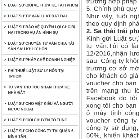
trường hợp pháp l
LUẬT SƯ GIỎI VỀ THỪA KẾ TẠI TPHCM
5. Chính phủ quy đ
Như vậy, tuổi n
LUẬT SƯ TƯ VẤN LUẬT ĐẤT ĐAI
theo quy định pháp
LUẬT SƯ BẢO VỆ QUYỀN LỢI CHO BỊ
2. Sa thải trái p
HẠI TRONG VỤ ÁN HÌNH SỰ
Kính gửi Luật sư
LUẬT SƯ CHUYÊN TƯ VẤN CHIA TÀI
tư vấn:Tôi có l
SẢN SAU KHI LY HÔN
12/2016,nhận lư
sau. Công ty khôn
LUẬT SƯ PHÁP CHẾ DOANH NGHIỆP
trương cơ sở mới
PHÍ THUÊ LUẬT SƯ LY HÔN TẠI
cho khách có giá 
TPHCM
voucher cho bạn 
TƯ VẤN THỦ TỤC NHẬN THỪA KẾ
trên mạng thu lờ
NHÀ ĐẤT
Facebook do tôi 
LUẬT SƯ CHO VIỆT KIỀU VÀ NGƯỜI
xong tôi cho bạn
NƯỚC NGOÀI
ở máy tính côn
voucher công ty
LUẬT SƯ GIỎI CHUYÊN TỐ TỤNG
công ty sử dụng,
LUẬT SƯ CHO CÔNG TY TẠI QUẬN 6,
50%, khiến khách
BÌNH TÂN