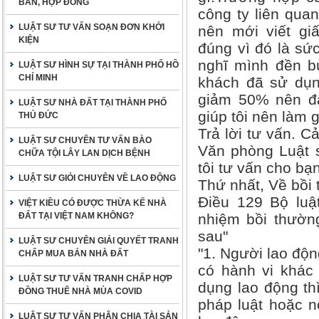
BẢN, HỢP ĐỒNG
công ty liên quan
LUẬT SƯ TƯ VẤN SOẠN ĐƠN KHỞI
nên mới viết gi
KIỆN
đúng vì đó là sức
nghĩ mình đền bù
LUẬT SƯ HÌNH SỰ TẠI THÀNH PHỐ HỒ
CHÍ MINH
khách đã sử dụn
giảm 50% nên đa 
LUẬT SƯ NHÀ ĐẤT TẠI THÀNH PHỐ
giúp tôi nên làm 
THỦ ĐỨC
Trả lời tư vấn. C
LUẬT SƯ CHUYÊN TƯ VẤN BÀO
Văn phòng Luật 
CHỮA TỘI LÂY LAN DỊCH BỆNH
tôi tư vấn cho bạ
LUẬT SƯ GIỎI CHUYÊN VỀ LAO ĐỘNG
Thứ nhất, Về bồi 
Điều 129 Bộ luậ
VIỆT KIỀU CÓ ĐƯỢC THỪA KẾ NHÀ
ĐẤT TẠI VIỆT NAM KHÔNG?
nhiệm bồi thường
sau"
LUẬT SƯ CHUYÊN GIẢI QUYẾT TRANH
"1. Người lao độn
CHẤP MUA BÁN NHÀ ĐẤT
có hành vi khác 
LUẬT SƯ TƯ VẤN TRANH CHẤP HỢP
dụng lao động th
ĐỒNG THUÊ NHÀ MÙA COVID
pháp luật hoặc n
LUẬT SƯ TƯ VẤN PHÂN CHIA TÀI SẢN