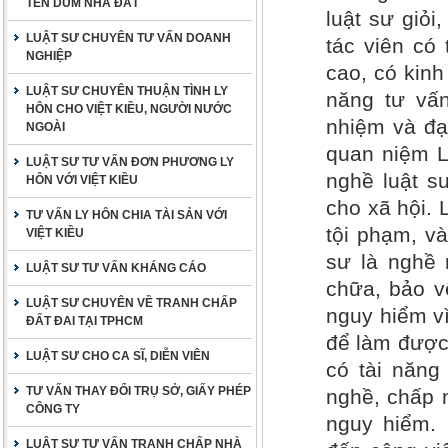
TÊN DÙM NHÀ ĐẤT
luật sư giỏi
LUẬT SƯ CHUYÊN TƯ VẤN DOANH
tác viên có
NGHIỆP
cao, có kinh
LUẬT SƯ CHUYÊN THUẬN TÌNH LY
năng tư vấn
HÔN CHO VIỆT KIỀU, NGƯỜI NƯỚC
nhiệm và đạ
NGOÀI
quan niệm L
LUẬT SƯ TƯ VẤN ĐƠN PHƯƠNG LY
nghề luật s
HÔN VỚI VIỆT KIỀU
cho xã hội.
TƯ VẤN LY HÔN CHIA TÀI SẢN VỚI
tội phạm, v
VIỆT KIỀU
sư là nghề 
LUẬT SƯ TƯ VẤN KHÁNG CÁO
chữa, bảo vệ
LUẬT SƯ CHUYÊN VỀ TRANH CHẤP
nguy hiểm vì
ĐẤT ĐAI TẠI TPHCM
để làm được 
LUẬT SƯ CHO CA SĨ, DIỄN VIÊN
có tài năng
TƯ VẤN THAY ĐỔI TRỤ SỞ, GIẤY PHÉP
nghề, chấp 
CÔNG TY
nguy hiểm.
LUẬT SƯ TƯ VẤN TRANH CHẤP NHÀ