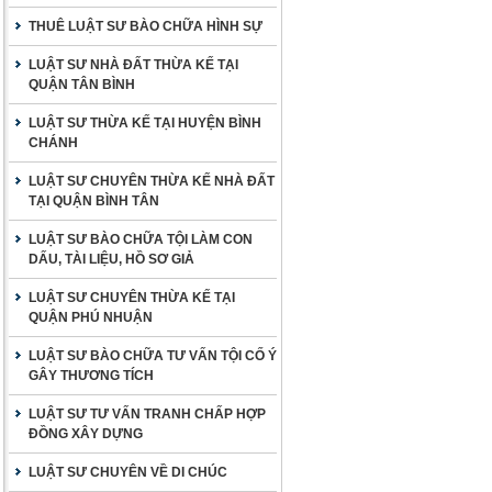
THUÊ LUẬT SƯ BÀO CHỮA HÌNH SỰ
LUẬT SƯ NHÀ ĐẤT THỪA KẾ TẠI
QUẬN TÂN BÌNH
LUẬT SƯ THỪA KẾ TẠI HUYỆN BÌNH
CHÁNH
LUẬT SƯ CHUYÊN THỪA KẾ NHÀ ĐẤT
TẠI QUẬN BÌNH TÂN
LUẬT SƯ BÀO CHỮA TỘI LÀM CON
DẤU, TÀI LIỆU, HỒ SƠ GIẢ
LUẬT SƯ CHUYÊN THỪA KẾ TẠI
QUẬN PHÚ NHUẬN
LUẬT SƯ BÀO CHỮA TƯ VẤN TỘI CỐ Ý
GÂY THƯƠNG TÍCH
LUẬT SƯ TƯ VẤN TRANH CHẤP HỢP
ĐỒNG XÂY DỰNG
LUẬT SƯ CHUYÊN VỀ DI CHÚC