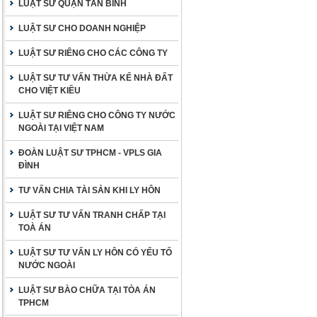
LUẬT SƯ QUẬN TÂN BÌNH
LUẬT SƯ CHO DOANH NGHIỆP
LUẬT SƯ RIÊNG CHO CÁC CÔNG TY
LUẬT SƯ TƯ VẤN THỪA KẾ NHÀ ĐẤT
CHO VIỆT KIỀU
LUẬT SƯ RIÊNG CHO CÔNG TY NƯỚC
NGOÀI TẠI VIỆT NAM
ĐOÀN LUẬT SƯ TPHCM - VPLS GIA
ĐÌNH
TƯ VẤN CHIA TÀI SẢN KHI LY HÔN
LUẬT SƯ TƯ VẤN TRANH CHẤP TẠI
TOÀ ÁN
LUẬT SƯ TƯ VẤN LY HÔN CÓ YẾU TỐ
NƯỚC NGOÀI
LUẬT SƯ BÀO CHỮA TẠI TÒA ÁN
TPHCM