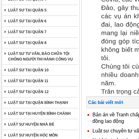
Đảo, gây thư
LUẬT SƯ TẠI QUẬN 5
các vụ án kh
LUẬT SƯ TẠI QUẬN 6
đai, lao độ
mang lại ni
LUẬT SƯ TẠI QUẬN 7
đóng góp tí
LUẬT SƯ TẠI QUẬN 8
không biết m
LUẬT SƯ TƯ VẤN, BÀO CHỮA TỘI
tôi.
CHỐNG NGƯỜI THI HÀNH CÔNG VỤ
Chúng tôi cù
LUẬT SƯ TẠI QUẬN 10
nhiều doanh
LUẬT SƯ TẠI QUẬN 11
năm.
Trân trọng c
LUẬT SƯ TẠI QUẬN 12
Các bài viết mới
LUẬT SƯ TẠI QUẬN BÌNH THẠNH
LUẬT SƯ TẠI HUYỆN BÌNH CHÁNH
Bản án về Tranh ch
đồng lao động
LUẬT SƯ HUYỆN NHÀ BÈ
Luật sư chuyên tư vấ
LUẬT SƯ HUYỆN HÓC MÔN