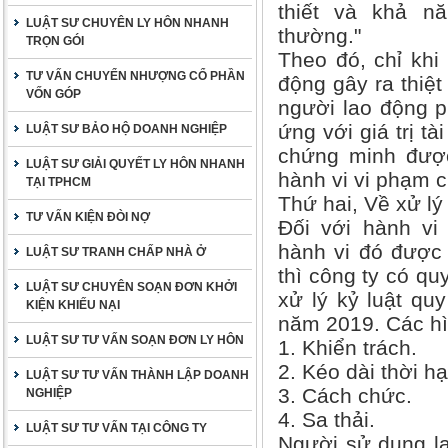
thiết và khả n
LUẬT SƯ CHUYÊN LY HÔN NHANH
thường."
TRỌN GÓI
Theo đó, chỉ khi
TƯ VẤN CHUYỂN NHƯỢNG CỔ PHẦN
động gây ra thiệt
VỐN GÓP
người lao động p
ứng với giá trị tà
LUẬT SƯ BẢO HỘ DOANH NGHIỆP
chứng minh được 
LUẬT SƯ GIẢI QUYẾT LY HÔN NHANH
hành vi vi phạm c
TẠI TPHCM
Thứ hai, Về xử lý
TƯ VẤN KIỆN ĐÒI NỢ
Đối với hành vi
hành vi đó được 
LUẬT SƯ TRANH CHẤP NHÀ Ở
thì công ty có qu
LUẬT SƯ CHUYÊN SOẠN ĐƠN KHỞI
xử lý kỷ luật quy
KIỆN KHIẾU NẠI
năm 2019. Các hìn
LUẬT SƯ TƯ VẤN SOẠN ĐƠN LY HÔN
1. Khiển trách.
2. Kéo dài thời 
LUẬT SƯ TƯ VẤN THÀNH LẬP DOANH
3. Cách chức.
NGHIỆP
4. Sa thải.
LUẬT SƯ TƯ VẤN TẠI CÔNG TY
Người sử dụng l