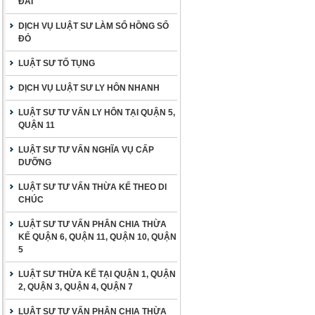
ĐAI
DỊCH VỤ LUẬT SƯ LÀM SỔ HỒNG SỔ
ĐỎ
LUẬT SƯ TỐ TỤNG
DỊCH VỤ LUẬT SƯ LY HÔN NHANH
LUẬT SƯ TƯ VẤN LY HÔN TẠI QUẬN 5,
QUẬN 11
LUẬT SƯ TƯ VẤN NGHĨA VỤ CẤP
DƯỠNG
LUẬT SƯ TƯ VẤN THỪA KẾ THEO DI
CHÚC
LUẬT SƯ TƯ VẤN PHÂN CHIA THỪA
KẾ QUẬN 6, QUẬN 11, QUẬN 10, QUẬN
5
LUẬT SƯ THỪA KẾ TẠI QUẬN 1, QUẬN
2, QUẬN 3, QUẬN 4, QUẬN 7
LUẬT SƯ TƯ VẤN PHÂN CHIA THỪA