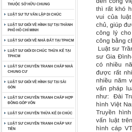
đến công vi
THUỘC SỞ HỮU CHUNG
thì rất khó
LUẬT SƯ TƯ VẤN LẬP DI CHÚC
vui của luậ
chủ, giúp đư
LUẬT SƯ GIỎI VỀ HÌNH SỰ TẠI THÀNH
PHỐ HỒ CHÍ MINH
công lý ch
công bằng c
LUẬT SƯ GIỎI VỀ NHÀ ĐẤT TẠI TPHCM
Luật sư Trầ
LUẬT SƯ GIỎI DI CHÚC THỪA KẾ TẠI
sư Gia Đình
TPHCM
có nhiều nă
LUẬT SƯ CHUYÊN TRANH CHẤP NHÀ
được rất nh
CHUNG CƯ
nhiều năm v
LUẬT SƯ GIỎI VỀ HÌNH SỰ TẠI SÀI
vấn pháp lu
GÒN
như: Đài Tr
LUẬT SƯ CHUYÊN TRANH CHẤP HỢP
ĐỒNG GÓP VỐN
hình Việt Na
Truyền hìn
LUẬT SƯ CHUYÊN THỪA KẾ DI CHÚC
vấn luật trê
LUẬT SƯ CHUYÊN TRANH CHẤP VAY
hình cáp VT
TIỀN