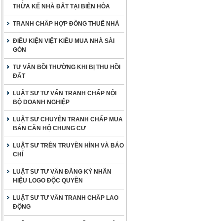
THỪA KẾ NHÀ ĐẤT TẠI BIÊN HÒA
TRANH CHẤP HỢP ĐỒNG THUÊ NHÀ
ĐIỀU KIỆN VIỆT KIỀU MUA NHÀ SÀI
GÒN
TƯ VẤN BỒI THƯỜNG KHI BỊ THU HỒI
ĐẤT
LUẬT SƯ TƯ VẤN TRANH CHẤP NỘI
BỘ DOANH NGHIỆP
LUẬT SƯ CHUYÊN TRANH CHẤP MUA
BÁN CĂN HỘ CHUNG CƯ
LUẬT SƯ TRÊN TRUYỀN HÌNH VÀ BÁO
CHÍ
LUẬT SƯ TƯ VẤN ĐĂNG KÝ NHÃN
HIỆU LOGO ĐỘC QUYỀN
LUẬT SƯ TƯ VẤN TRANH CHẤP LAO
ĐỘNG