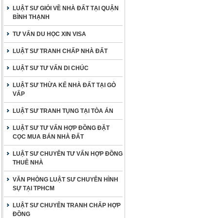
LUẬT SƯ GIỎI VỀ NHÀ ĐẤT TẠI QUẬN
BÌNH THẠNH
TƯ VẤN DU HỌC XIN VISA
LUẬT SƯ TRANH CHẤP NHÀ ĐẤT
LUẬT SƯ TƯ VẤN DI CHÚC
LUẬT SƯ THỪA KẾ NHÀ ĐẤT TẠI GÒ
VẤP
LUẬT SƯ TRANH TỤNG TẠI TÒA ÁN
LUẬT SƯ TƯ VẤN HỢP ĐỒNG ĐẶT
CỌC MUA BÁN NHÀ ĐẤT
LUẬT SƯ CHUYÊN TƯ VẤN HỢP ĐỒNG
THUÊ NHÀ
VĂN PHÒNG LUẬT SƯ CHUYÊN HÌNH
SỰ TẠI TPHCM
LUẬT SƯ CHUYÊN TRANH CHẤP HỢP
ĐỒNG