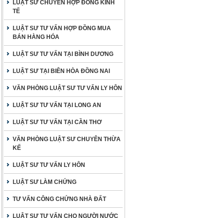
LUẬT SƯ CHUYÊN HỢP ĐỒNG KINH
TẾ
LUẬT SƯ TƯ VẤN HỢP ĐỒNG MUA
BÁN HÀNG HÓA
LUẬT SƯ TƯ VẤN TẠI BÌNH DƯƠNG
LUẬT SƯ TẠI BIÊN HÒA ĐỒNG NAI
VĂN PHÒNG LUẬT SƯ TƯ VẤN LY HÔN
LUẬT SƯ TƯ VẤN TẠI LONG AN
LUẬT SƯ TƯ VẤN TẠI CẦN THƠ
VĂN PHÒNG LUẬT SƯ CHUYÊN THỪA
KẾ
LUẬT SƯ TƯ VẤN LY HÔN
LUẬT SƯ LÀM CHỨNG
TƯ VẤN CÔNG CHỨNG NHÀ ĐẤT
LUẬT SƯ TƯ VẤN CHO NGƯỜI NƯỚC