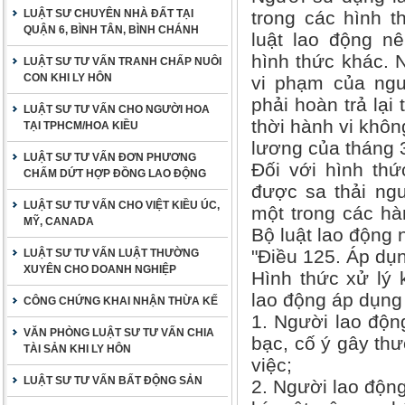
LUẬT SƯ CHUYÊN NHÀ ĐẤT TẠI
trong các hình t
QUẬN 6, BÌNH TÂN, BÌNH CHÁNH
luật lao động n
hình thức khác. 
LUẬT SƯ TƯ VẤN TRANH CHẤP NUÔI
CON KHI LY HÔN
vi phạm của ngư
phải hoàn trả lại
LUẬT SƯ TƯ VẤN CHO NGƯỜI HOA
thời hành vi khôn
TẠI TPHCM/HOA KIỀU
lương của tháng 3 
LUẬT SƯ TƯ VẤN ĐƠN PHƯƠNG
Đối với hình thức
CHẤM DỨT HỢP ĐỒNG LAO ĐỘNG
được sa thải ngư
LUẬT SƯ TƯ VẤN CHO VIỆT KIỀU ÚC,
một trong các hà
MỸ, CANADA
Bộ luật lao động 
"Điều 125. Áp dụn
LUẬT SƯ TƯ VẤN LUẬT THƯỜNG
XUYÊN CHO DOANH NGHIỆP
Hình thức xử lý 
lao động áp dụng
CÔNG CHỨNG KHAI NHẬN THỪA KẾ
1. Người lao độn
VĂN PHÒNG LUẬT SƯ TƯ VẤN CHIA
bạc, cố ý gây thư
TÀI SẢN KHI LY HÔN
việc;
LUẬT SƯ TƯ VẤN BẤT ĐỘNG SẢN
2. Người lao động