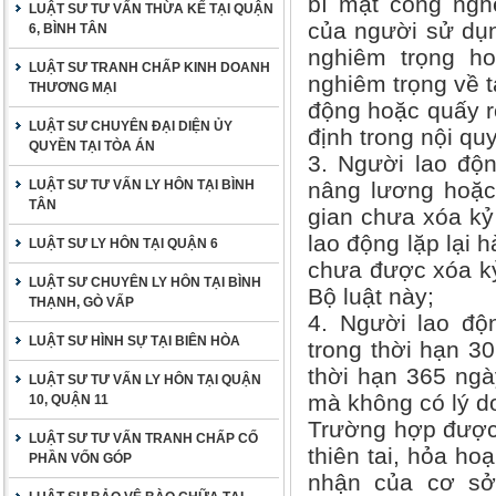
bí mật công ngh
LUẬT SƯ TƯ VẤN THỪA KẾ TẠI QUẬN
của người sử dụng
6, BÌNH TÂN
nghiêm trọng ho
LUẬT SƯ TRANH CHẤP KINH DOANH
nghiêm trọng về t
THƯƠNG MẠI
động hoặc quấy rố
LUẬT SƯ CHUYÊN ĐẠI DIỆN ỦY
định trong nội qu
QUYỀN TẠI TÒA ÁN
3. Người lao độn
LUẬT SƯ TƯ VẤN LY HÔN TẠI BÌNH
nâng lương hoặc
TÂN
gian chưa xóa kỷ
lao động lặp lại 
LUẬT SƯ LY HÔN TẠI QUẬN 6
chưa được xóa kỷ 
LUẬT SƯ CHUYÊN LY HÔN TẠI BÌNH
Bộ luật này;
THẠNH, GÒ VẤP
4. Người lao độ
LUẬT SƯ HÌNH SỰ TẠI BIÊN HÒA
trong thời hạn 3
thời hạn 365 ngày
LUẬT SƯ TƯ VẤN LY HÔN TẠI QUẬN
mà không có lý d
10, QUẬN 11
Trường hợp được 
LUẬT SƯ TƯ VẤN TRANH CHẤP CỐ
thiên tai, hỏa ho
PHẦN VỐN GÓP
nhận của cơ sở