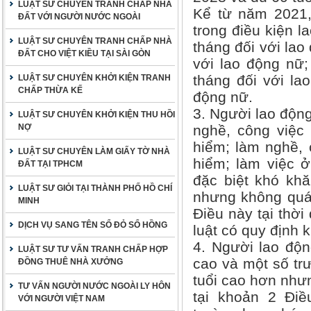
LUẬT SƯ CHUYÊN TRANH CHẤP NHÀ
Kể từ năm 2021,
ĐẤT VỚI NGƯỜI NƯỚC NGOÀI
trong điều kiện l
LUẬT SƯ CHUYÊN TRANH CHẤP NHÀ
tháng đối với lao
ĐẤT CHO VIỆT KIỀU TẠI SÀI GÒN
với lao động nữ
tháng đối với la
LUẬT SƯ CHUYÊN KHỞI KIỆN TRANH
CHẤP THỪA KẾ
động nữ.
3. Người lao động
LUẬT SƯ CHUYÊN KHỞI KIỆN THU HỒI
NỢ
nghề, công việc 
hiểm; làm nghề, 
LUẬT SƯ CHUYÊN LÀM GIẤY TỜ NHÀ
hiểm; làm việc ở
ĐẤT TẠI TPHCM
đặc biệt khó khă
LUẬT SƯ GIỎI TẠI THÀNH PHỐ HỒ CHÍ
nhưng không quá 
MINH
Điều này tại thời
DỊCH VỤ SANG TÊN SỔ ĐỎ SỔ HỒNG
luật có quy định 
4. Người lao độn
LUẬT SƯ TƯ VẤN TRANH CHẤP HỢP
cao và một số tr
ĐỒNG THUÊ NHÀ XƯỞNG
tuổi cao hơn nhưn
TƯ VẤN NGƯỜI NƯỚC NGOÀI LY HÔN
tại khoản 2 Điề
VỚI NGƯỜI VIỆT NAM