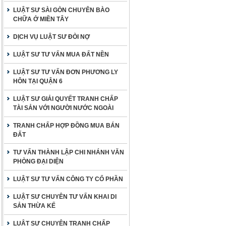
LUẬT SƯ SÀI GÒN CHUYÊN BÀO
CHỮA Ở MIỀN TÂY
DỊCH VỤ LUẬT SƯ ĐÒI NỢ
LUẬT SƯ TƯ VẤN MUA ĐẤT NỀN
LUẬT SƯ TƯ VẤN ĐƠN PHƯƠNG LY
HÔN TẠI QUẬN 6
LUẬT SƯ GIẢI QUYẾT TRANH CHẤP
TÀI SẢN VỚI NGƯỜI NƯỚC NGOÀI
TRANH CHẤP HỢP ĐỒNG MUA BÁN
ĐẤT
TƯ VẤN THÀNH LẬP CHI NHÁNH VĂN
PHÒNG ĐẠI DIỆN
LUẬT SƯ TƯ VẤN CÔNG TY CỔ PHẦN
LUẬT SƯ CHUYÊN TƯ VẤN KHAI DI
SẢN THỪA KẾ
LUẬT SƯ CHUYÊN TRANH CHẤP