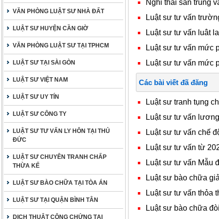
Nghỉ thai sản trùng 
VĂN PHÒNG LUẬT SƯ NHÀ ĐẤT
Luật sư tư vấn trườn
LUẬT SƯ HUYỆN CẦN GIỜ
Luật sư tư vấn luât l
VĂN PHÒNG LUẬT SƯ TẠI TPHCM
Luật sư tư vấn mức p
Luật sư tư vấn mức p
LUẬT SƯ TẠI SÀI GÒN
LUẬT SƯ VIỆT NAM
Các bài viết đã đăng
LUẬT SƯ UY TÍN
Luật sư tranh tụng c
LUẬT SƯ CÔNG TY
Luật sư tư vấn lươn
LUẬT SƯ TƯ VẤN LY HÔN TẠI THỦ
Luật sư tư vấn chế đ
ĐỨC
Luật sư tư vấn từ 20
LUẬT SƯ CHUYÊN TRANH CHẤP
Luật sư tư vấn Mẫu đ
THỪA KẾ
Luật sư bào chữa giả
LUẬT SƯ BÀO CHỮA TẠI TÒA ÁN
Luật sư tư vấn thỏa 
LUẬT SƯ TẠI QUẬN BÌNH TÂN
Luật sư bào chữa đòi 
DỊCH THUẬT CÔNG CHỨNG TẠI