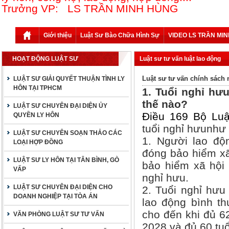
Trưởng VP: LS TRẦN MINH HÙNG
Giới thiệu
Luật Sư Bào Chữa Hình Sự
VIDEO LS TRẦN MI
HOẠT ĐỘNG LUẬT SƯ
Luật sư tư vấn luật lao động
Luật sư tư vấn chính sách
LUẬT SƯ GIẢI QUYẾT THUẬN TÌNH LY
HÔN TẠI TPHCM
1. Tuổi nghỉ hư
thế nào?
LUẬT SƯ CHUYÊN ĐẠI DIỆN ỦY
Điều 169 Bộ Lu
QUYỀN LY HÔN
tuổi nghỉ hưunhư
LUẬT SƯ CHUYÊN SOẠN THẢO CÁC
1. Người lao độ
LOẠI HỢP ĐỒNG
đóng bảo hiểm xã
LUẬT SƯ LY HÔN TẠI TÂN BÌNH, GÒ
bảo hiểm xã hội
VẤP
nghỉ hưu.
LUẬT SƯ CHUYÊN ĐẠI DIỆN CHO
2. Tuổi nghỉ hưu
DOANH NGHIỆP TẠI TÒA ÁN
lao động bình th
cho đến khi đủ 6
VĂN PHÒNG LUẬT SƯ TƯ VẤN
2028 và đủ 60 tuổ