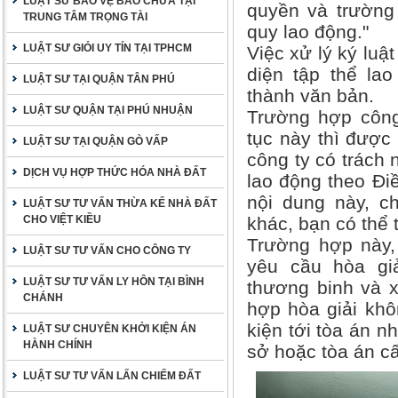
LUẬT SƯ BẢO VỆ BÀO CHỮA TẠI
quyền và trường
TRUNG TÂM TRỌNG TÀI
quy lao động."
LUẬT SƯ GIỎI UY TÍN TẠI TPHCM
Việc xử lý ký luậ
diện tập thể la
LUẬT SƯ TẠI QUẬN TÂN PHÚ
thành văn bản.
LUẬT SƯ QUẬN TẠI PHÚ NHUẬN
Trường hợp công
tục này thì được 
LUẬT SƯ TẠI QUẬN GÒ VẤP
công ty có trách 
DỊCH VỤ HỢP THỨC HÓA NHÀ ĐẤT
lao động theo Điề
nội dung này, ch
LUẬT SƯ TƯ VẤN THỪA KẾ NHÀ ĐẤT
CHO VIỆT KIỀU
khác, bạn có thể 
Trường hợp này,
LUẬT SƯ TƯ VẤN CHO CÔNG TY
yêu cầu hòa giả
LUẬT SƯ TƯ VẤN LY HÔN TẠI BÌNH
thương binh và x
CHÁNH
hợp hòa giải khô
kiện tới tòa án n
LUẬT SƯ CHUYÊN KHỞI KIỆN ÁN
HÀNH CHÍNH
sở hoặc tòa án cấ
LUẬT SƯ TƯ VẤN LẤN CHIẾM ĐẤT