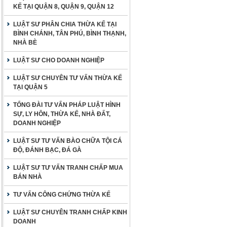
KẾ TẠI QUẬN 8, QUẬN 9, QUẬN 12
LUẬT SƯ PHÂN CHIA THỪA KẾ TẠI
BÌNH CHÁNH, TÂN PHÚ, BÌNH THẠNH,
NHÀ BÈ
LUẬT SƯ CHO DOANH NGHIỆP
LUẬT SƯ CHUYÊN TƯ VẤN THỪA KẾ
TẠI QUẬN 5
TỔNG ĐÀI TƯ VẤN PHÁP LUẬT HÌNH
SỰ, LY HÔN, THỪA KẾ, NHÀ ĐẤT,
DOANH NGHIỆP
LUẬT SƯ TƯ VẤN BÀO CHỮA TỘI CÁ
ĐỘ, ĐÁNH BẠC, ĐÁ GÀ
LUẬT SƯ TƯ VẤN TRANH CHẤP MUA
BÁN NHÀ
TƯ VẤN CÔNG CHỨNG THỪA KẾ
LUẬT SƯ CHUYÊN TRANH CHẤP KINH
DOANH