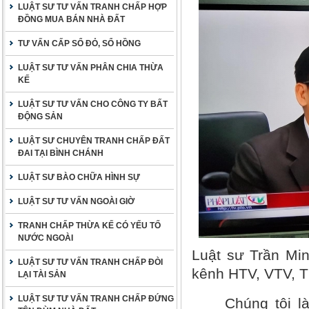
LUẬT SƯ TƯ VẤN TRANH CHẤP HỢP
ĐỒNG MUA BÁN NHÀ ĐẤT
TƯ VẤN CẤP SỔ ĐỎ, SỔ HỒNG
LUẬT SƯ TƯ VẤN PHÂN CHIA THỪA
KẾ
LUẬT SƯ TƯ VẤN CHO CÔNG TY BẤT
ĐỘNG SẢN
LUẬT SƯ CHUYÊN TRANH CHẤP ĐẤT
ĐAI TẠI BÌNH CHÁNH
LUẬT SƯ BÀO CHỮA HÌNH SỰ
LUẬT SƯ TƯ VẤN NGOÀI GIỜ
TRANH CHẤP THỪA KẾ CÓ YẾU TỐ
NƯỚC NGOÀI
Luật sư Trần Min
LUẬT SƯ TƯ VẤN TRANH CHẤP ĐÒI
kênh HTV, VTV, 
LẠI TÀI SẢN
LUẬT SƯ TƯ VẤN TRANH CHẤP ĐỨNG
Chúng tôi l