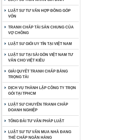
LUẬT SƯ TƯ VẤN HỢP ĐỒNG GÓP
VỐN
TRANH CHẤP TÀI SẢN CHUNG CỦA
VỢ CHỒNG
LUẬT SƯ GIỎI UY TÍN TẠI VIỆT NAM
LUẬT SƯ TẠI SÀI GÒN VIỆT NAM TƯ
VẤN CHO VIỆT KIỀU
GIẢI QUYẾT TRANH CHẤP BẰNG
TRỌNG TÀI
DỊCH VỤ THÀNH LẬP CÔNG TY TRỌN
GÓI TẠI TPHCM
LUẬT SƯ CHUYÊN TRANH CHẤP
DOANH NGHIỆP
TỔNG ĐÀI TƯ VẤN PHÁP LUẬT
LUẬT SƯ TƯ VẤN MUA NHÀ ĐANG
THẾ CHẤP NGÂN HÀNG