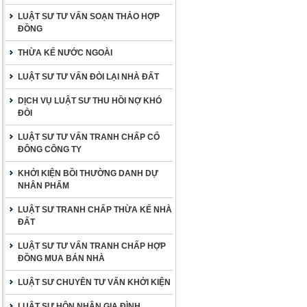
LUẬT SƯ TƯ VẤN SOẠN THẢO HỢP
ĐỒNG
THỪA KẾ NƯỚC NGOÀI
LUẬT SƯ TƯ VẤN ĐÒI LẠI NHÀ ĐẤT
DỊCH VỤ LUẬT SƯ THU HỒI NỢ KHÓ
ĐÒI
LUẬT SƯ TƯ VẤN TRANH CHẤP CỔ
ĐÔNG CÔNG TY
KHỞI KIỆN BỒI THƯỜNG DANH DỰ
NHÂN PHẨM
LUẬT SƯ TRANH CHẤP THỪA KẾ NHÀ
ĐẤT
LUẬT SƯ TƯ VẤN TRANH CHẤP HỢP
ĐỒNG MUA BÁN NHÀ
LUẬT SƯ CHUYÊN TƯ VẤN KHỞI KIỆN
LUẬT SƯ HÔN NHÂN GIA ĐÌNH