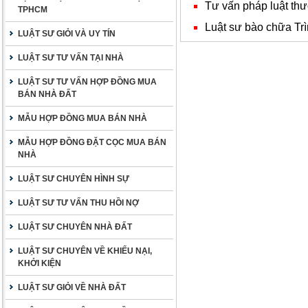
Tư vấn pháp luật th
TPHCM
Luật sư bào chữa Trìn
LUẬT SƯ GIỎI VÀ UY TÍN
LUẬT SƯ TƯ VẤN TẠI NHÀ
LUẬT SƯ TƯ VẤN HỢP ĐỒNG MUA
BÁN NHÀ ĐẤT
MẪU HỢP ĐỒNG MUA BÁN NHÀ
MẪU HỢP ĐỒNG ĐẶT CỌC MUA BÁN
NHÀ
LUẬT SƯ CHUYÊN HÌNH SỰ
LUẬT SƯ TƯ VẤN THU HỒI NỢ
LUẬT SƯ CHUYÊN NHÀ ĐẤT
LUẬT SƯ CHUYÊN VỀ KHIẾU NẠI,
KHỞI KIỆN
LUẬT SƯ GIỎI VỀ NHÀ ĐẤT