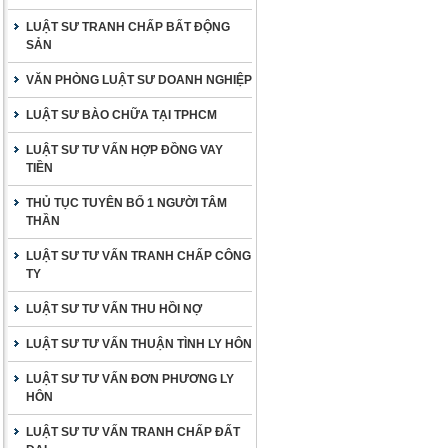
LUẬT SƯ TRANH CHẤP BẤT ĐỘNG
SẢN
VĂN PHÒNG LUẬT SƯ DOANH NGHIỆP
LUẬT SƯ BÀO CHỮA TẠI TPHCM
LUẬT SƯ TƯ VẤN HỢP ĐỒNG VAY
TIỀN
THỦ TỤC TUYÊN BỐ 1 NGƯỜI TÂM
THẦN
LUẬT SƯ TƯ VẤN TRANH CHẤP CÔNG
TY
LUẬT SƯ TƯ VẤN THU HỒI NỢ
LUẬT SƯ TƯ VẤN THUẬN TÌNH LY HÔN
LUẬT SƯ TƯ VẤN ĐƠN PHƯƠNG LY
HÔN
LUẬT SƯ TƯ VẤN TRANH CHẤP ĐẤT