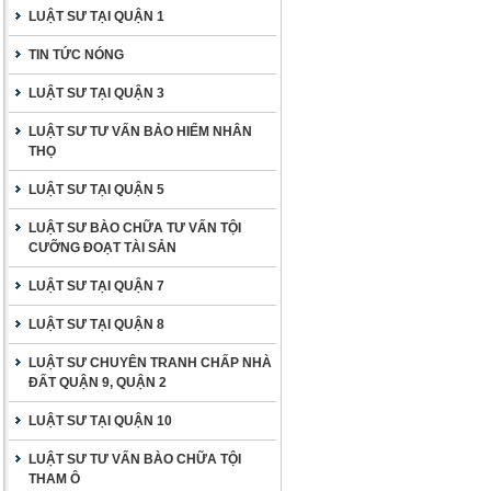
LUẬT SƯ TẠI QUẬN 1
TIN TỨC NÓNG
LUẬT SƯ TẠI QUẬN 3
LUẬT SƯ TƯ VẤN BẢO HIỂM NHÂN
THỌ
LUẬT SƯ TẠI QUẬN 5
LUẬT SƯ BÀO CHỮA TƯ VẤN TỘI
CƯỠNG ĐOẠT TÀI SẢN
LUẬT SƯ TẠI QUẬN 7
LUẬT SƯ TẠI QUẬN 8
LUẬT SƯ CHUYÊN TRANH CHẤP NHÀ
ĐẤT QUẬN 9, QUẬN 2
LUẬT SƯ TẠI QUẬN 10
LUẬT SƯ TƯ VẤN BÀO CHỮA TỘI
THAM Ô