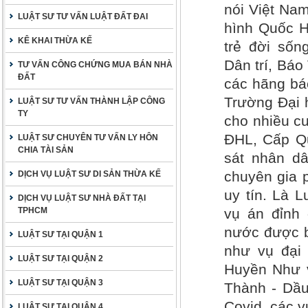
nói Việt Nam
LUẬT SƯ TƯ VẤN LUẬT ĐẤT ĐAI
hình Quốc H
KÊ KHAI THỪA KẾ
trẻ đời sốn
Dân trí, Bá
TƯ VẤN CÔNG CHỨNG MUA BÁN NHÀ
ĐẤT
các hãng báo
Trường Đại 
LUẬT SƯ TƯ VẤN THÀNH LẬP CÔNG
TY
cho nhiều cu
ĐHL, Cấp Qu
LUẬT SƯ CHUYÊN TƯ VẤN LY HÔN
CHIA TÀI SẢN
sát nhân dâ
chuyên gia 
DỊCH VỤ LUẬT SƯ DI SẢN THỪA KẾ
uy tín. Là 
DỊCH VỤ LUẬT SƯ NHÀ ĐẤT TẠI
TPHCM
vụ án đỉnh 
nước được b
LUẬT SƯ TẠI QUẬN 1
như vụ đại
LUẬT SƯ TẠI QUẬN 2
Huyền Như v
LUẬT SƯ TẠI QUẬN 3
Thành - Dầu
Covid, các 
LUẬT SƯ TẠI QUẬN 4