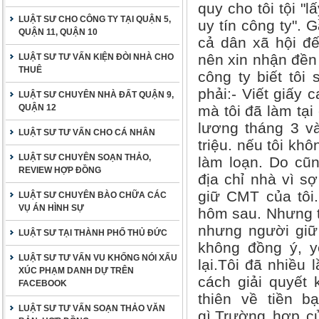
quy cho tôi tội "
LUẬT SƯ CHO CÔNG TY TẠI QUẬN 5,
uy tín công ty". 
QUẬN 11, QUẬN 10
cả dân xã hội đế
nên xin nhận đền 
LUẬT SƯ TƯ VẤN KIỆN ĐÒI NHÀ CHO
THUÊ
công ty biết tôi
phải:- Viết giấy 
LUẬT SƯ CHUYÊN NHÀ ĐẤT QUẬN 9,
QUẬN 12
mà tôi đã làm tạ
lương tháng 3 và
LUẬT SƯ TƯ VẤN CHO CÁ NHÂN
triệu. nếu tôi kh
LUẬT SƯ CHUYÊN SOẠN THẢO,
làm loạn. Do cũn
REVIEW HỢP ĐỒNG
địa chỉ nhà vì sợ
giữ CMT của tôi.
LUẬT SƯ CHUYÊN BÀO CHỮA CÁC
VỤ ÁN HÌNH SỰ
hôm sau. Nhưng tô
nhưng người giữ 
LUẬT SƯ TẠI THÀNH PHỐ THỦ ĐỨC
không đồng ý, y
LUẬT SƯ TƯ VẤN VU KHỐNG NÓI XẤU
lại.Tôi đã nhiều 
XÚC PHẠM DANH DỰ TRÊN
cách giải quyết 
FACEBOOK
thiên về tiền b
LUẬT SƯ TƯ VẤN SOẠN THẢO VĂN
gì.Trường hợp củ