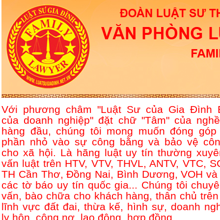
Với phương châm "Luật Sư của Gia Đình 
của doanh nghiệp" đặt chữ "Tâm" của nghề
hàng đầu, chúng tôi mong muốn đóng góp
phần nhỏ vào sự công bằng và bảo vệ côn
cho xã hội. Là hãng luật uy tín thường xuyê
vấn luật trên HTV, VTV, THVL, ANTV, VTC, S
TH Cần Thơ, Đồng Nai, Bình Dương, VOH và 
các tờ báo uy tín quốc gia... Chúng tôi chuyê
vấn, bào chữa cho khách hàng, thân chủ trên
lĩnh vực đất đai, thừa kế, hình sự, doanh ngh
ly hôn, công nợ, lao động, hợp đồng....