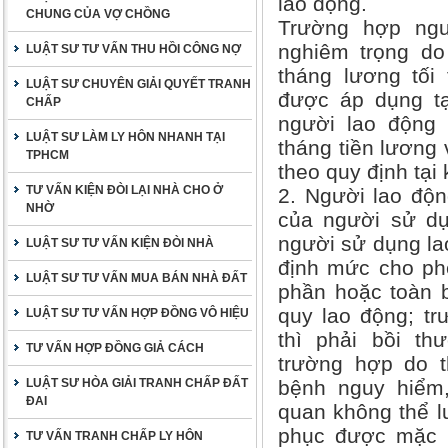
lao động.
CHUNG CỦA VỢ CHỒNG
Trường hợp ngư
nghiêm trọng do
LUẬT SƯ TƯ VẤN THU HỒI CÔNG NỢ
tháng lương tối
LUẬT SƯ CHUYÊN GIẢI QUYẾT TRANH
được áp dụng tạ
CHẤP
người lao động 
LUẬT SƯ LÀM LY HÔN NHANH TẠI
tháng tiền lương 
TPHCM
theo quy định tại
TƯ VẤN KIỆN ĐÒI LẠI NHÀ CHO Ở
2. Người lao động
NHỜ
của người sử dụ
người sử dụng lao
LUẬT SƯ TƯ VẤN KIỆN ĐÒI NHÀ
định mức cho phé
LUẬT SƯ TƯ VẤN MUA BÁN NHÀ ĐẤT
phần hoặc toàn b
quy lao động; t
LUẬT SƯ TƯ VẤN HỢP ĐỒNG VÔ HIỆU
thì phải bồi th
TƯ VẤN HỢP ĐỒNG GIẢ CÁCH
trường hợp do th
LUẬT SƯ HÒA GIẢI TRANH CHẤP ĐẤT
bệnh nguy hiểm,
ĐAI
quan không thể l
phục được mặc 
TƯ VẤN TRANH CHẤP LY HÔN