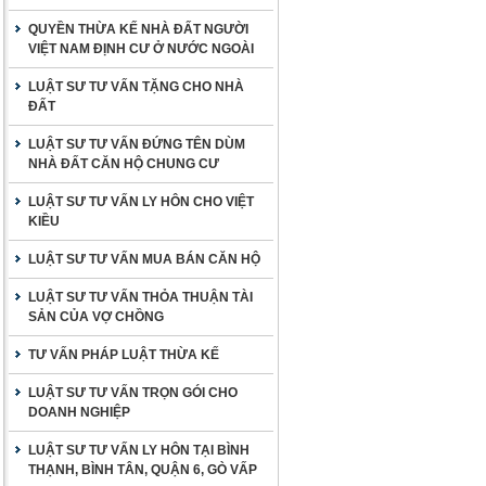
QUYỀN THỪA KẾ NHÀ ĐẤT NGƯỜI
VIỆT NAM ĐỊNH CƯ Ở NƯỚC NGOÀI
LUẬT SƯ TƯ VẤN TẶNG CHO NHÀ
ĐẤT
LUẬT SƯ TƯ VẤN ĐỨNG TÊN DÙM
NHÀ ĐẤT CĂN HỘ CHUNG CƯ
LUẬT SƯ TƯ VẤN LY HÔN CHO VIỆT
KIỀU
LUẬT SƯ TƯ VẤN MUA BÁN CĂN HỘ
LUẬT SƯ TƯ VẤN THỎA THUẬN TÀI
SẢN CỦA VỢ CHỒNG
TƯ VẤN PHÁP LUẬT THỪA KẾ
LUẬT SƯ TƯ VẤN TRỌN GÓI CHO
DOANH NGHIỆP
LUẬT SƯ TƯ VẤN LY HÔN TẠI BÌNH
THẠNH, BÌNH TÂN, QUẬN 6, GÒ VẤP