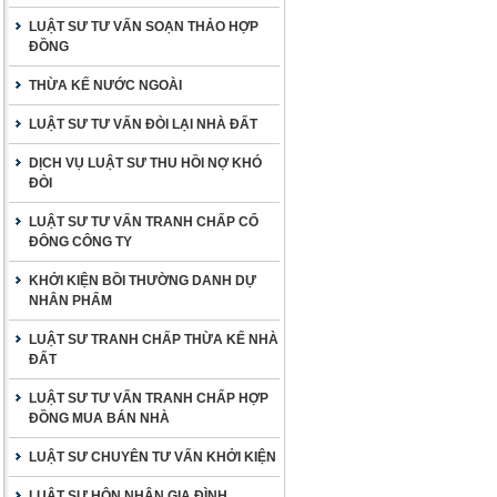
LUẬT SƯ TƯ VẤN SOẠN THẢO HỢP
ĐỒNG
THỪA KẾ NƯỚC NGOÀI
LUẬT SƯ TƯ VẤN ĐÒI LẠI NHÀ ĐẤT
DỊCH VỤ LUẬT SƯ THU HỒI NỢ KHÓ
ĐÒI
LUẬT SƯ TƯ VẤN TRANH CHẤP CỔ
ĐÔNG CÔNG TY
KHỞI KIỆN BỒI THƯỜNG DANH DỰ
NHÂN PHẨM
LUẬT SƯ TRANH CHẤP THỪA KẾ NHÀ
ĐẤT
LUẬT SƯ TƯ VẤN TRANH CHẤP HỢP
ĐỒNG MUA BÁN NHÀ
LUẬT SƯ CHUYÊN TƯ VẤN KHỞI KIỆN
LUẬT SƯ HÔN NHÂN GIA ĐÌNH