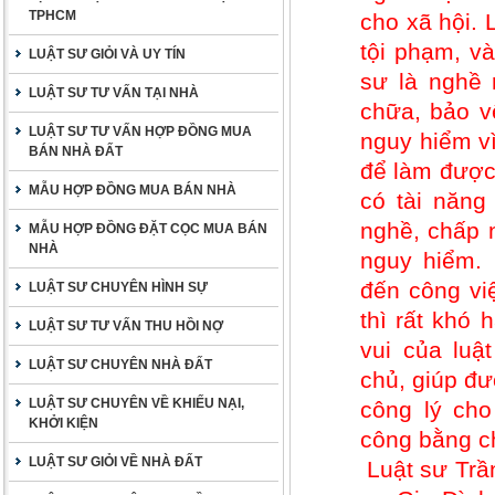
TPHCM
cho xã hội.
tội phạm, v
LUẬT SƯ GIỎI VÀ UY TÍN
sư là nghề 
LUẬT SƯ TƯ VẤN TẠI NHÀ
chữa, bảo vệ
LUẬT SƯ TƯ VẤN HỢP ĐỒNG MUA
nguy hiểm vì
BÁN NHÀ ĐẤT
để làm được 
MẪU HỢP ĐỒNG MUA BÁN NHÀ
có tài năng
nghề, chấp 
MẪU HỢP ĐỒNG ĐẶT CỌC MUA BÁN
NHÀ
nguy hiểm.
đến công vi
LUẬT SƯ CHUYÊN HÌNH SỰ
thì rất khó
LUẬT SƯ TƯ VẤN THU HỒI NỢ
vui của luậ
LUẬT SƯ CHUYÊN NHÀ ĐẤT
chủ, giúp đư
LUẬT SƯ CHUYÊN VỀ KHIẾU NẠI,
công lý ch
KHỞI KIỆN
công bằng c
LUẬT SƯ GIỎI VỀ NHÀ ĐẤT
Luật sư Tr