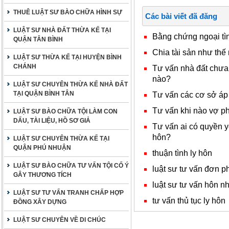
THUÊ LUẬT SƯ BÀO CHỮA HÌNH SỰ
Các bài viết đã đăng
LUẬT SƯ NHÀ ĐẤT THỪA KẾ TẠI
Bằng chứng ngoại tình
QUẬN TÂN BÌNH
Chia tài sản như thế
LUẬT SƯ THỪA KẾ TẠI HUYỆN BÌNH
CHÁNH
Tư vấn nhà đất chưa c
nào?
LUẬT SƯ CHUYÊN THỪA KẾ NHÀ ĐẤT
TẠI QUẬN BÌNH TÂN
Tư vấn các cơ sở áp 
Tư vấn khi nào vợ p
LUẬT SƯ BÀO CHỮA TỘI LÀM CON
DẤU, TÀI LIỆU, HỒ SƠ GIẢ
Tư vấn ai có quyền y
hôn?
LUẬT SƯ CHUYÊN THỪA KẾ TẠI
QUẬN PHÚ NHUẬN
thuận tình ly hôn
LUẬT SƯ BÀO CHỮA TƯ VẤN TỘI CỐ Ý
luật sư tư vấn đơn p
GÂY THƯƠNG TÍCH
luật sư tư vấn hôn n
LUẬT SƯ TƯ VẤN TRANH CHẤP HỢP
tư vấn thủ tục ly hôn
ĐỒNG XÂY DỰNG
LUẬT SƯ CHUYÊN VỀ DI CHÚC