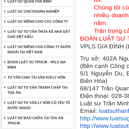
LUẬT SƯ QUẬN TÂN BÌNH
Chúng tôi cù
LUẬT SƯ CHO DOANH NGHIỆP
nhiều doanh
LUẬT SƯ RIÊNG CHO CÁC CÔNG TY
năm.
Trân trọng c
LUẬT SƯ TƯ VẤN THỪA KẾ NHÀ ĐẤT
CHO VIỆT KIỀU
ĐOÀN LUẬT SƯ 
VPLS GIA ĐÌNH (
LUẬT SƯ RIÊNG CHO CÔNG TY NƯỚC
NGOÀI TẠI VIỆT NAM
Trụ sở: 402A Ng
ĐOÀN LUẬT SƯ TPHCM - VPLS GIA
(Bên cạnh Công c
ĐÌNH
5/1 Nguyễn Du, B
TƯ VẤN CHIA TÀI SẢN KHI LY HÔN
Biên Hòa)
68/147 Trần Quan
LUẬT SƯ TƯ VẤN TRANH CHẤP TẠI
TOÀ ÁN
Điện thoại: 028-
Luật sư Trần Min
LUẬT SƯ TƯ VẤN LY HÔN CÓ YẾU TỐ
NƯỚC NGOÀI
Email:
luatsutha
http://www.luatsu
LUẬT SƯ BÀO CHỮA TẠI TÒA ÁN
TPHCM
http://www.luats