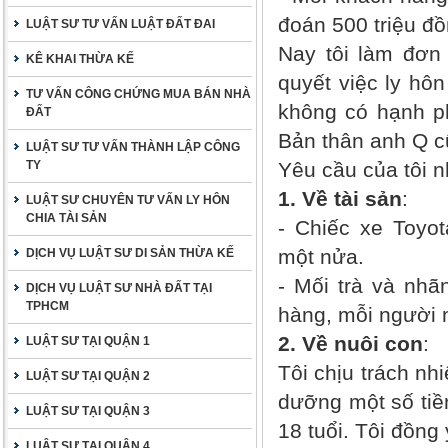
đoán 500 triệu đồ
LUẬT SƯ TƯ VẤN LUẬT ĐẤT ĐAI
Nay tôi làm đơn
KÊ KHAI THỪA KẾ
quyết việc ly hô
TƯ VẤN CÔNG CHỨNG MUA BÁN NHÀ
không có hạnh p
ĐẤT
Bản thân anh Q c
LUẬT SƯ TƯ VẤN THÀNH LẬP CÔNG
TY
Yêu cầu của tôi n
1. Về tài sản
:
LUẬT SƯ CHUYÊN TƯ VẤN LY HÔN
CHIA TÀI SẢN
- Chiếc xe Toyot
một nửa.
DỊCH VỤ LUẬT SƯ DI SẢN THỪA KẾ
- Mối trà và nhã
DỊCH VỤ LUẬT SƯ NHÀ ĐẤT TẠI
TPHCM
hàng, mỗi người 
2.
Về nuôi con
:
LUẬT SƯ TẠI QUẬN 1
Tôi chịu trách nh
LUẬT SƯ TẠI QUẬN 2
dưỡng một số tiền
LUẬT SƯ TẠI QUẬN 3
18 tuổi. Tôi đồng
LUẬT SƯ TẠI QUẬN 4