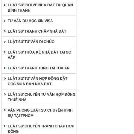
LUẬT SƯ GIỎI VỀ NHÀ ĐẤT TẠI QUẬN
BÌNH THẠNH
TƯ VẤN DU HỌC XIN VISA
LUẬT SƯ TRANH CHẤP NHÀ ĐẤT
LUẬT SƯ TƯ VẤN DI CHÚC
LUẬT SƯ THỪA KẾ NHÀ ĐẤT TẠI GÒ
VẤP
LUẬT SƯ TRANH TỤNG TẠI TÒA ÁN
LUẬT SƯ TƯ VẤN HỢP ĐỒNG ĐẶT
CỌC MUA BÁN NHÀ ĐẤT
LUẬT SƯ CHUYÊN TƯ VẤN HỢP ĐỒNG
THUÊ NHÀ
VĂN PHÒNG LUẬT SƯ CHUYÊN HÌNH
SỰ TẠI TPHCM
LUẬT SƯ CHUYÊN TRANH CHẤP HỢP
ĐỒNG