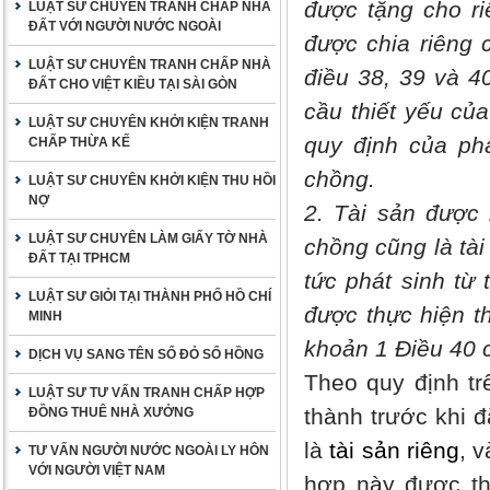
được tặng cho ri
LUẬT SƯ CHUYÊN TRANH CHẤP NHÀ
ĐẤT VỚI NGƯỜI NƯỚC NGOÀI
được chia riêng 
LUẬT SƯ CHUYÊN TRANH CHẤP NHÀ
điều 38, 39 và 4
ĐẤT CHO VIỆT KIỀU TẠI SÀI GÒN
cầu thiết yếu củ
LUẬT SƯ CHUYÊN KHỞI KIỆN TRANH
quy định của phá
CHẤP THỪA KẾ
chồng.
LUẬT SƯ CHUYÊN KHỞI KIỆN THU HỒI
NỢ
2. Tài sản được 
LUẬT SƯ CHUYÊN LÀM GIẤY TỜ NHÀ
chồng cũng là tài
ĐẤT TẠI TPHCM
tức phát sinh từ 
LUẬT SƯ GIỎI TẠI THÀNH PHỐ HỒ CHÍ
được thực hiện t
MINH
khoản 1 Điều 40 
DỊCH VỤ SANG TÊN SỔ ĐỎ SỔ HỒNG
Theo quy định tr
LUẬT SƯ TƯ VẤN TRANH CHẤP HỢP
thành trước khi đ
ĐỒNG THUÊ NHÀ XƯỞNG
là
tài sản riêng
, 
TƯ VẤN NGƯỜI NƯỚC NGOÀI LY HÔN
VỚI NGƯỜI VIỆT NAM
hợp này được th