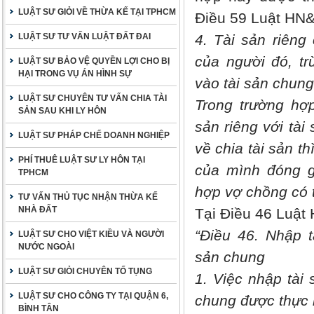
LUẬT SƯ GIỎI VỀ THỪA KẾ TẠI TPHCM
Điều 59 Luật HN&
LUẬT SƯ TƯ VẤN LUẬT ĐẤT ĐAI
4. Tài sản riêng
của người đó, tr
LUẬT SƯ BẢO VỆ QUYỀN LỢI CHO BỊ
HẠI TRONG VỤ ÁN HÌNH SỰ
vào tài sản chung
LUẬT SƯ CHUYÊN TƯ VẤN CHIA TÀI
Trong trường hợp
SẢN SAU KHI LY HÔN
sản riêng với tà
LUẬT SƯ PHÁP CHẾ DOANH NGHIỆP
về chia tài sản th
PHÍ THUÊ LUẬT SƯ LY HÔN TẠI
của mình đóng gó
TPHCM
hợp vợ chồng có 
TƯ VẤN THỦ TỤC NHẬN THỪA KẾ
NHÀ ĐẤT
Tại Điều 46 Luật
“Điều 46. Nhập t
LUẬT SƯ CHO VIỆT KIỀU VÀ NGƯỜI
NƯỚC NGOÀI
sản chung
LUẬT SƯ GIỎI CHUYÊN TỐ TỤNG
1. Việc nhập tài 
LUẬT SƯ CHO CÔNG TY TẠI QUẬN 6,
chung được thực 
BÌNH TÂN