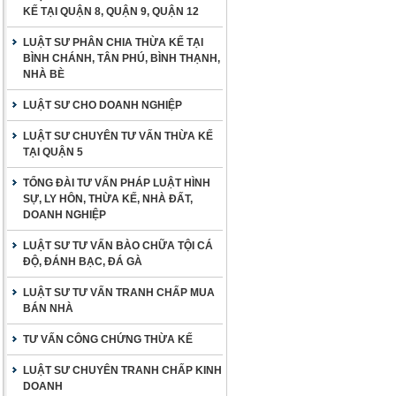
KẾ TẠI QUẬN 8, QUẬN 9, QUẬN 12
LUẬT SƯ PHÂN CHIA THỪA KẾ TẠI
BÌNH CHÁNH, TÂN PHÚ, BÌNH THẠNH,
NHÀ BÈ
LUẬT SƯ CHO DOANH NGHIỆP
LUẬT SƯ CHUYÊN TƯ VẤN THỪA KẾ
TẠI QUẬN 5
TỔNG ĐÀI TƯ VẤN PHÁP LUẬT HÌNH
SỰ, LY HÔN, THỪA KẾ, NHÀ ĐẤT,
DOANH NGHIỆP
LUẬT SƯ TƯ VẤN BÀO CHỮA TỘI CÁ
ĐỘ, ĐÁNH BẠC, ĐÁ GÀ
LUẬT SƯ TƯ VẤN TRANH CHẤP MUA
BÁN NHÀ
TƯ VẤN CÔNG CHỨNG THỪA KẾ
LUẬT SƯ CHUYÊN TRANH CHẤP KINH
DOANH