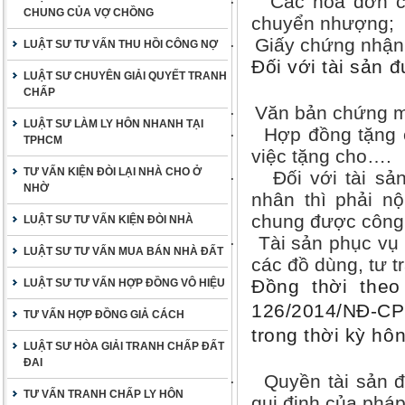
Các hóa đơn c
·
CHUNG CỦA VỢ CHỒNG
chuyển nhượng;
Giấy chứng nhậ
LUẬT SƯ TƯ VẤN THU HỒI CÔNG NỢ
·
Đối với tài sản 
LUẬT SƯ CHUYÊN GIẢI QUYẾT TRANH
CHẤP
Văn bản chứng m
·
LUẬT SƯ LÀM LY HÔN NHANH TẠI
Hợp đồng tặng 
·
TPHCM
việc tặng cho….
TƯ VẤN KIỆN ĐÒI LẠI NHÀ CHO Ở
Đối với tài sả
·
NHỜ
nhân thì phải nộ
chung được công 
LUẬT SƯ TƯ VẤN KIỆN ĐÒI NHÀ
Tài sản phục vụ
·
LUẬT SƯ TƯ VẤN MUA BÁN NHÀ ĐẤT
các đồ dùng, tư 
Đồng thời theo
LUẬT SƯ TƯ VẤN HỢP ĐỒNG VÔ HIỆU
126/2014/NĐ-CP
TƯ VẤN HỢP ĐỒNG GIẢ CÁCH
trong thời kỳ hô
LUẬT SƯ HÒA GIẢI TRANH CHẤP ĐẤT
ĐAI
Quyền tài sản đ
·
TƯ VẤN TRANH CHẤP LY HÔN
qui định của pháp 