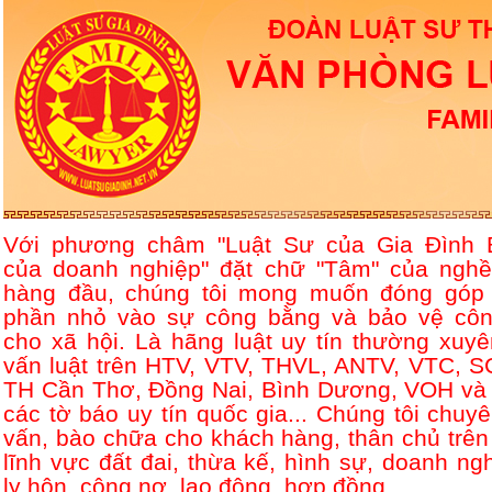
Với phương châm "Luật Sư của Gia Đình 
của doanh nghiệp" đặt chữ "Tâm" của nghề
hàng đầu, chúng tôi mong muốn đóng góp
phần nhỏ vào sự công bằng và bảo vệ côn
cho xã hội. Là hãng luật uy tín thường xuyê
vấn luật trên HTV, VTV, THVL, ANTV, VTC, S
TH Cần Thơ, Đồng Nai, Bình Dương, VOH và 
các tờ báo uy tín quốc gia... Chúng tôi chuyê
vấn, bào chữa cho khách hàng, thân chủ trên
lĩnh vực đất đai, thừa kế, hình sự, doanh ngh
ly hôn, công nợ, lao động, hợp đồng....