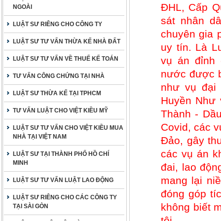
ĐHL, Cấp Qu
NGOÀI
sát nhân dâ
LUẬT SƯ RIÊNG CHO CÔNG TY
chuyên gia 
LUẬT SƯ TƯ VẤN THỪA KẾ NHÀ ĐẤT
uy tín. Là 
vụ án đỉnh 
LUẬT SƯ TƯ VẤN VỀ THUẾ KẾ TOÁN
nước được b
TƯ VẤN CÔNG CHỨNG TẠI NHÀ
như vụ đại
LUẬT SƯ THỪA KẾ TẠI TPHCM
Huyền Như v
TƯ VẤN LUẬT CHO VIỆT KIỀU MỸ
Thành - Dầu
Covid, các 
LUẬT SƯ TƯ VẤN CHO VIỆT KIỀU MUA
NHÀ TẠI VIỆT NAM
Đảo, gây thư
các vụ án kh
LUẬT SƯ TẠI THÀNH PHỐ HỒ CHÍ
MINH
đai, lao độ
mang lại ni
LUẬT SƯ TƯ VẤN LUẬT LAO ĐỘNG
đóng góp tí
LUẬT SƯ RIÊNG CHO CÁC CÔNG TY
không biết m
TẠI SÀI GÒN
tôi.