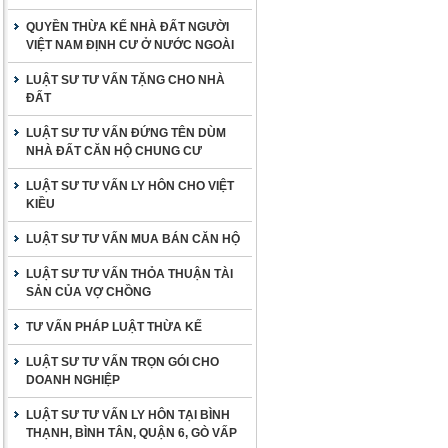
QUYỀN THỪA KẾ NHÀ ĐẤT NGƯỜI
VIỆT NAM ĐỊNH CƯ Ở NƯỚC NGOÀI
LUẬT SƯ TƯ VẤN TẶNG CHO NHÀ
ĐẤT
LUẬT SƯ TƯ VẤN ĐỨNG TÊN DÙM
NHÀ ĐẤT CĂN HỘ CHUNG CƯ
LUẬT SƯ TƯ VẤN LY HÔN CHO VIỆT
KIỀU
LUẬT SƯ TƯ VẤN MUA BÁN CĂN HỘ
LUẬT SƯ TƯ VẤN THỎA THUẬN TÀI
SẢN CỦA VỢ CHỒNG
TƯ VẤN PHÁP LUẬT THỪA KẾ
LUẬT SƯ TƯ VẤN TRỌN GÓI CHO
DOANH NGHIỆP
LUẬT SƯ TƯ VẤN LY HÔN TẠI BÌNH
THẠNH, BÌNH TÂN, QUẬN 6, GÒ VẤP