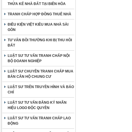
THỪA KẾ NHÀ ĐẤT TẠI BIÊN HÒA
TRANH CHẤP HỢP ĐỒNG THUÊ NHÀ
ĐIỀU KIỆN VIỆT KIỀU MUA NHÀ SÀI
GÒN
TƯ VẤN BỒI THƯỜNG KHI BỊ THU HỒI
ĐẤT
LUẬT SƯ TƯ VẤN TRANH CHẤP NỘI
BỘ DOANH NGHIỆP
LUẬT SƯ CHUYÊN TRANH CHẤP MUA
BÁN CĂN HỘ CHUNG CƯ
LUẬT SƯ TRÊN TRUYỀN HÌNH VÀ BÁO
CHÍ
LUẬT SƯ TƯ VẤN ĐĂNG KÝ NHÃN
HIỆU LOGO ĐỘC QUYỀN
LUẬT SƯ TƯ VẤN TRANH CHẤP LAO
ĐỘNG