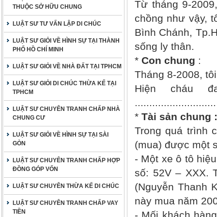
Từ tháng 9-2009
THUỘC SỞ HỮU CHUNG
chồng như vậy, t
LUẬT SƯ TƯ VẤN LẬP DI CHÚC
Bình Chánh, Tp.H
LUẬT SƯ GIỎI VỀ HÌNH SỰ TẠI THÀNH
sống ly thân.
PHỐ HỒ CHÍ MINH
*
Con chung
:
LUẬT SƯ GIỎI VỀ NHÀ ĐẤT TẠI TPHCM
Tháng 8-2008, tôi s
LUẬT SƯ GIỎI DI CHÚC THỪA KẾ TẠI
Hiện cháu đa
TPHCM
............................
LUẬT SƯ CHUYÊN TRANH CHẤP NHÀ
*
Tài sản chung 
CHUNG CƯ
Trong quá trình 
LUẬT SƯ GIỎI VỀ HÌNH SỰ TẠI SÀI
(mua) được một s
GÒN
- Một xe ô tô hiệ
LUẬT SƯ CHUYÊN TRANH CHẤP HỢP
ĐỒNG GÓP VỐN
số: 52V – XXX. Tr
(Nguyễn Thanh K)
LUẬT SƯ CHUYÊN THỪA KẾ DI CHÚC
này mua năm 200
LUẬT SƯ CHUYÊN TRANH CHẤP VAY
TIỀN
- Mối khách hàng