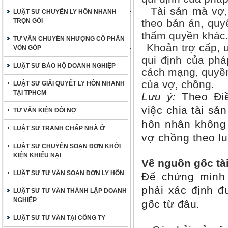
Tài sản mà vợ,
·
LUẬT SƯ CHUYÊN LY HÔN NHANH
TRỌN GÓI
theo bản án, quy
thẩm quyền khác
TƯ VẤN CHUYỂN NHƯỢNG CỔ PHẦN
Khoản trợ cấp, 
·
VỐN GÓP
qui định của phá
LUẬT SƯ BẢO HỘ DOANH NGHIỆP
cách mạng, quyền 
của vợ, chồng.
LUẬT SƯ GIẢI QUYẾT LY HÔN NHANH
TẠI TPHCM
Lưu ý:
Theo Điề
việc chia tài sả
TƯ VẤN KIỆN ĐÒI NỢ
hôn nhân không 
LUẬT SƯ TRANH CHẤP NHÀ Ở
vợ chồng theo lu
LUẬT SƯ CHUYÊN SOẠN ĐƠN KHỞI
KIỆN KHIẾU NẠI
Về nguồn gốc tà
LUẬT SƯ TƯ VẤN SOẠN ĐƠN LY HÔN
Để chứng minh 
phải xác định đ
LUẬT SƯ TƯ VẤN THÀNH LẬP DOANH
NGHIỆP
gốc từ đâu.
LUẬT SƯ TƯ VẤN TẠI CÔNG TY