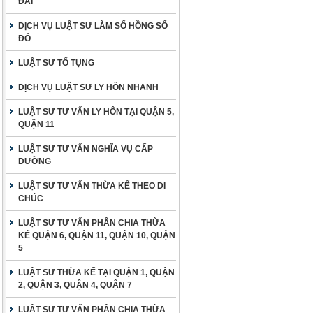
ĐAI
DỊCH VỤ LUẬT SƯ LÀM SỔ HỒNG SỔ
ĐỎ
LUẬT SƯ TỐ TỤNG
DỊCH VỤ LUẬT SƯ LY HÔN NHANH
LUẬT SƯ TƯ VẤN LY HÔN TẠI QUẬN 5,
QUẬN 11
LUẬT SƯ TƯ VẤN NGHĨA VỤ CẤP
DƯỠNG
LUẬT SƯ TƯ VẤN THỪA KẾ THEO DI
CHÚC
LUẬT SƯ TƯ VẤN PHÂN CHIA THỪA
KẾ QUẬN 6, QUẬN 11, QUẬN 10, QUẬN
5
LUẬT SƯ THỪA KẾ TẠI QUẬN 1, QUẬN
2, QUẬN 3, QUẬN 4, QUẬN 7
LUẬT SƯ TƯ VẤN PHÂN CHIA THỪA