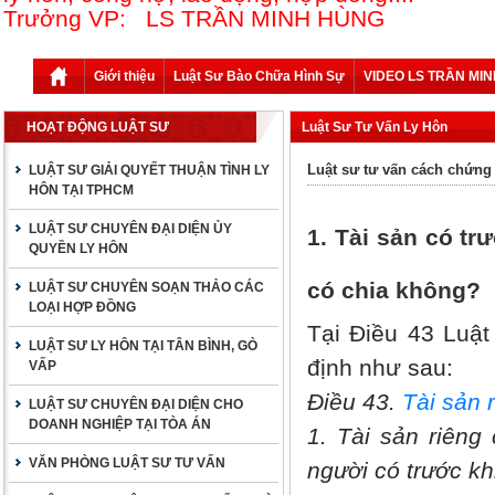
Trưởng VP: LS TRẦN MINH HÙNG
Giới thiệu
Luật Sư Bào Chữa Hình Sự
VIDEO LS TRẦN MI
HOẠT ĐỘNG LUẬT SƯ
Luật Sư Tư Vấn Ly Hôn
Luật sư tư vấn cách chứng
LUẬT SƯ GIẢI QUYẾT THUẬN TÌNH LY
HÔN TẠI TPHCM
LUẬT SƯ CHUYÊN ĐẠI DIỆN ỦY
1. Tài sản có tr
QUYỀN LY HÔN
có chia không?
LUẬT SƯ CHUYÊN SOẠN THẢO CÁC
LOẠI HỢP ĐỒNG
Tại Điều 43 Luật
LUẬT SƯ LY HÔN TẠI TÂN BÌNH, GÒ
định như sau:
VẤP
Điều 43.
Tài s
ả
n 
LUẬT SƯ CHUYÊN ĐẠI DIỆN CHO
DOANH NGHIỆP TẠI TÒA ÁN
1. Tài sản riêng
VĂN PHÒNG LUẬT SƯ TƯ VẤN
người có trước kh