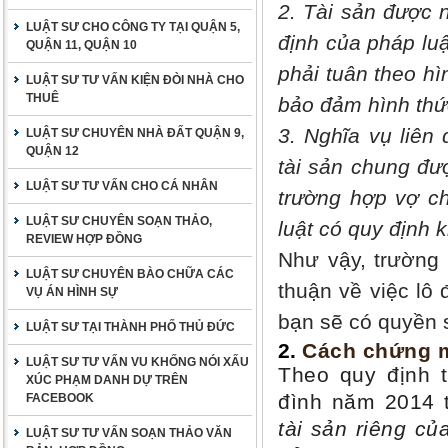
2. Tài sản được 
LUẬT SƯ CHO CÔNG TY TẠI QUẬN 5,
định của pháp luậ
QUẬN 11, QUẬN 10
phải tuân theo hì
LUẬT SƯ TƯ VẤN KIỆN ĐÒI NHÀ CHO
THUÊ
bảo đảm hình thứ
3. Nghĩa vụ liên
LUẬT SƯ CHUYÊN NHÀ ĐẤT QUẬN 9,
QUẬN 12
tài sản chung đượ
LUẬT SƯ TƯ VẤN CHO CÁ NHÂN
trường hợp vợ c
LUẬT SƯ CHUYÊN SOẠN THẢO,
luật có quy định k
REVIEW HỢP ĐỒNG
Như vậy, trường
LUẬT SƯ CHUYÊN BÀO CHỮA CÁC
thuận về việc lô 
VỤ ÁN HÌNH SỰ
bạn sẽ có quyền s
LUẬT SƯ TẠI THÀNH PHỐ THỦ ĐỨC
2.
Cách chứng m
LUẬT SƯ TƯ VẤN VU KHỐNG NÓI XẤU
Theo quy định t
XÚC PHẠM DANH DỰ TRÊN
đình năm 2014 t
FACEBOOK
tài sản riêng củ
LUẬT SƯ TƯ VẤN SOẠN THẢO VĂN