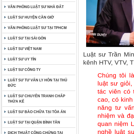
VĂN PHÒNG LUẬT SƯ NHÀ ĐẤT
LUẬT SƯ HUYỆN CẦN GIỜ
VĂN PHÒNG LUẬT SƯ TẠI TPHCM
LUẬT SƯ TẠI SÀI GÒN
LUẬT SƯ VIỆT NAM
Luật sư Trần Min
LUẬT SƯ UY TÍN
kênh HTV, VTV, 
LUẬT SƯ CÔNG TY
Chúng tôi l
LUẬT SƯ TƯ VẤN LY HÔN TẠI THỦ
luật sư giỏi
ĐỨC
tác viên có
LUẬT SƯ CHUYÊN TRANH CHẤP
cao, có kinh
THỪA KẾ
năng tư vấn
LUẬT SƯ BÀO CHỮA TẠI TÒA ÁN
nhiệm và đạ
LUẬT SƯ TẠI QUẬN BÌNH TÂN
quan niệm L
nghề luật s
DỊCH THUẬT CÔNG CHỨNG TẠI