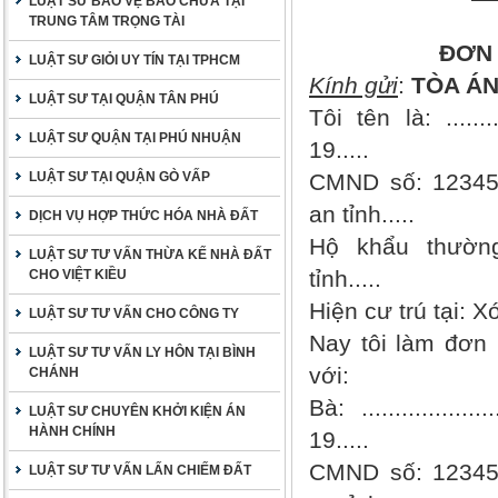
LUẬT SƯ BẢO VỆ BÀO CHỮA TẠI
TRUNG TÂM TRỌNG TÀI
ĐƠN
LUẬT SƯ GIỎI UY TÍN TẠI TPHCM
Kính gửi
:
TÒA ÁN 
LUẬT SƯ TẠI QUẬN TÂN PHÚ
Tôi tên là: ..........
LUẬT SƯ QUẬN TẠI PHÚ NHUẬN
19.....
LUẬT SƯ TẠI QUẬN GÒ VẤP
CMND số: 12345678
an tỉnh.....
DỊCH VỤ HỢP THỨC HÓA NHÀ ĐẤT
Hộ khẩu thường t
LUẬT SƯ TƯ VẤN THỪA KẾ NHÀ ĐẤT
tỉnh.....
CHO VIỆT KIỀU
Hiện cư trú tại: Xóm
LUẬT SƯ TƯ VẤN CHO CÔNG TY
Nay tôi làm đơn 
LUẬT SƯ TƯ VẤN LY HÔN TẠI BÌNH
với:
CHÁNH
Bà: ...................
LUẬT SƯ CHUYÊN KHỞI KIỆN ÁN
HÀNH CHÍNH
19.....
CMND số: 12345678
LUẬT SƯ TƯ VẤN LẤN CHIẾM ĐẤT