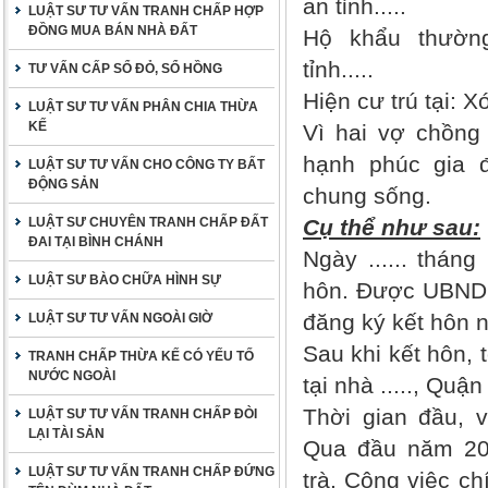
an tỉnh.....
LUẬT SƯ TƯ VẤN TRANH CHẤP HỢP
ĐỒNG MUA BÁN NHÀ ĐẤT
Hộ khẩu thường t
tỉnh.....
TƯ VẤN CẤP SỔ ĐỎ, SỔ HỒNG
Hiện cư trú tại: Xóm
LUẬT SƯ TƯ VẤN PHÂN CHIA THỪA
KẾ
Vì hai vợ chồng
hạnh phúc gia đ
LUẬT SƯ TƯ VẤN CHO CÔNG TY BẤT
ĐỘNG SẢN
chung sống.
LUẬT SƯ CHUYÊN TRANH CHẤP ĐẤT
Cụ thể như sau:
ĐAI TẠI BÌNH CHÁNH
Ngày ...... tháng .
LUẬT SƯ BÀO CHỮA HÌNH SỰ
hôn. Được UBND .
đăng ký kết hôn ngày
LUẬT SƯ TƯ VẤN NGOÀI GIỜ
Sau khi kết hôn, 
TRANH CHẤP THỪA KẾ CÓ YẾU TỐ
NƯỚC NGOÀI
tại nhà ....., Quận 
Thời gian đầu, 
LUẬT SƯ TƯ VẤN TRANH CHẤP ĐÒI
LẠI TÀI SẢN
Qua đầu năm 200
LUẬT SƯ TƯ VẤN TRANH CHẤP ĐỨNG
trà. Công việc ch