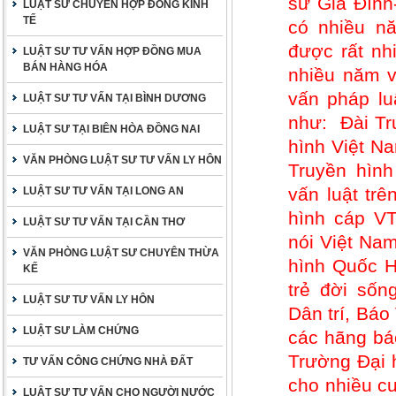
sư Gia Đình
LUẬT SƯ CHUYÊN HỢP ĐỒNG KINH
TẾ
có nhiều nă
được rất nh
LUẬT SƯ TƯ VẤN HỢP ĐỒNG MUA
BÁN HÀNG HÓA
nhiều năm v
vấn pháp lu
LUẬT SƯ TƯ VẤN TẠI BÌNH DƯƠNG
như: Đài Tr
LUẬT SƯ TẠI BIÊN HÒA ĐỒNG NAI
hình Việt Na
VĂN PHÒNG LUẬT SƯ TƯ VẤN LY HÔN
Truyền hìn
vấn luật trê
LUẬT SƯ TƯ VẤN TẠI LONG AN
hình cáp VT
LUẬT SƯ TƯ VẤN TẠI CẦN THƠ
nói Việt Nam
VĂN PHÒNG LUẬT SƯ CHUYÊN THỪA
hình Quốc H
KẾ
trẻ đời sốn
LUẬT SƯ TƯ VẤN LY HÔN
Dân trí, Bá
LUẬT SƯ LÀM CHỨNG
các hãng báo
Trường Đại 
TƯ VẤN CÔNG CHỨNG NHÀ ĐẤT
cho nhiều cu
LUẬT SƯ TƯ VẤN CHO NGƯỜI NƯỚC