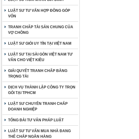
LUẬT SƯ TƯ VẤN HỢP ĐỒNG GÓP
VỐN
TRANH CHẤP TÀI SẢN CHUNG CỦA
VỢ CHỒNG
LUẬT SƯ GIỎI UY TÍN TẠI VIỆT NAM
LUẬT SƯ TẠI SÀI GÒN VIỆT NAM TƯ
VẤN CHO VIỆT KIỀU
GIẢI QUYẾT TRANH CHẤP BẰNG
TRỌNG TÀI
DỊCH VỤ THÀNH LẬP CÔNG TY TRỌN
GÓI TẠI TPHCM
LUẬT SƯ CHUYÊN TRANH CHẤP
DOANH NGHIỆP
TỔNG ĐÀI TƯ VẤN PHÁP LUẬT
LUẬT SƯ TƯ VẤN MUA NHÀ ĐANG
THẾ CHẤP NGÂN HÀNG