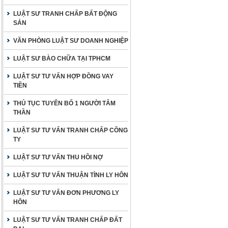
LUẬT SƯ TRANH CHẤP BẤT ĐỘNG
SẢN
VĂN PHÒNG LUẬT SƯ DOANH NGHIỆP
LUẬT SƯ BÀO CHỮA TẠI TPHCM
LUẬT SƯ TƯ VẤN HỢP ĐỒNG VAY
TIỀN
THỦ TỤC TUYÊN BỐ 1 NGƯỜI TÂM
THẦN
LUẬT SƯ TƯ VẤN TRANH CHẤP CÔNG
TY
LUẬT SƯ TƯ VẤN THU HỒI NỢ
LUẬT SƯ TƯ VẤN THUẬN TÌNH LY HÔN
LUẬT SƯ TƯ VẤN ĐƠN PHƯƠNG LY
HÔN
LUẬT SƯ TƯ VẤN TRANH CHẤP ĐẤT