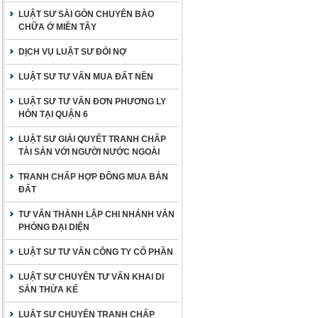
LUẬT SƯ SÀI GÒN CHUYÊN BÀO
CHỮA Ở MIỀN TÂY
DỊCH VỤ LUẬT SƯ ĐÒI NỢ
LUẬT SƯ TƯ VẤN MUA ĐẤT NỀN
LUẬT SƯ TƯ VẤN ĐƠN PHƯƠNG LY
HÔN TẠI QUẬN 6
LUẬT SƯ GIẢI QUYẾT TRANH CHẤP
TÀI SẢN VỚI NGƯỜI NƯỚC NGOÀI
TRANH CHẤP HỢP ĐỒNG MUA BÁN
ĐẤT
TƯ VẤN THÀNH LẬP CHI NHÁNH VĂN
PHÒNG ĐẠI DIỆN
LUẬT SƯ TƯ VẤN CÔNG TY CỔ PHẦN
LUẬT SƯ CHUYÊN TƯ VẤN KHAI DI
SẢN THỪA KẾ
LUẬT SƯ CHUYÊN TRANH CHẤP