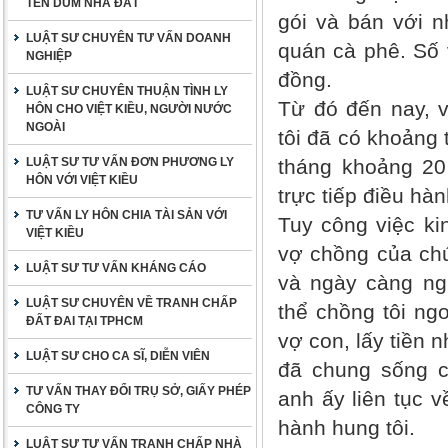
TÊN DÙM NHÀ ĐẤT
gói và bán với 
LUẬT SƯ CHUYÊN TƯ VẤN DOANH
quán cà phê. Số 
NGHIỆP
đồng.
LUẬT SƯ CHUYÊN THUẬN TÌNH LY
Từ đó đến nay, v
HÔN CHO VIỆT KIỀU, NGƯỜI NƯỚC
NGOÀI
tôi đã có khoảng 
LUẬT SƯ TƯ VẤN ĐƠN PHƯƠNG LY
tháng khoảng 20 
HÔN VỚI VIỆT KIỀU
trực tiếp điều hàn
TƯ VẤN LY HÔN CHIA TÀI SẢN VỚI
Tuy công việc k
VIỆT KIỀU
vợ chồng của chú
LUẬT SƯ TƯ VẤN KHÁNG CÁO
và ngày càng ng
LUẬT SƯ CHUYÊN VỀ TRANH CHẤP
thể chồng tôi ng
ĐẤT ĐAI TẠI TPHCM
vợ con, lấy tiền 
LUẬT SƯ CHO CA SĨ, DIỄN VIÊN
đã chung sống c
TƯ VẤN THAY ĐỔI TRỤ SỞ, GIẤY PHÉP
anh ấy liên tục v
CÔNG TY
hành hung tôi.
LUẬT SƯ TƯ VẤN TRANH CHẤP NHÀ