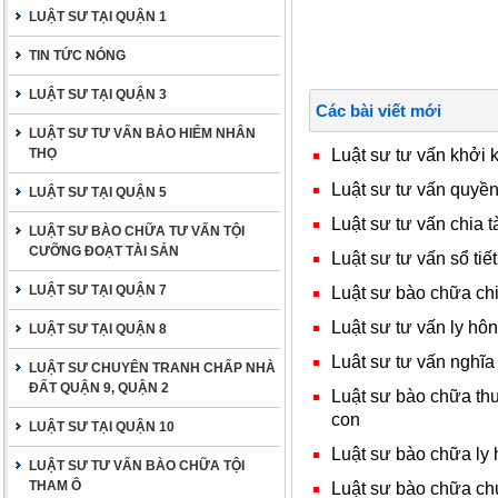
LUẬT SƯ TẠI QUẬN 1
TIN TỨC NÓNG
LUẬT SƯ TẠI QUẬN 3
Các bài viết mới
LUẬT SƯ TƯ VẤN BẢO HIỂM NHÂN
Luật sư tư vấn khởi
THỌ
Luật sư tư vấn quyền 
LUẬT SƯ TẠI QUẬN 5
Luật sư tư vấn chia t
LUẬT SƯ BÀO CHỮA TƯ VẤN TỘI
CƯỠNG ĐOẠT TÀI SẢN
Luật sư tư vấn sổ tiết
LUẬT SƯ TẠI QUẬN 7
Luật sư bào chữa chia
Luật sư tư vấn ly hôn
LUẬT SƯ TẠI QUẬN 8
Luât sư tư vấn nghĩa 
LUẬT SƯ CHUYÊN TRANH CHẤP NHÀ
ĐẤT QUẬN 9, QUẬN 2
Luật sư bào chữa thu
con
LUẬT SƯ TẠI QUẬN 10
Luật sư bào chữa ly 
LUẬT SƯ TƯ VẤN BÀO CHỮA TỘI
THAM Ô
Luật sư bào chữa ch