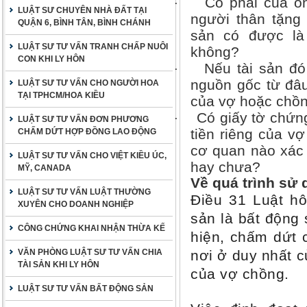
Có phải của ôn
·
LUẬT SƯ CHUYÊN NHÀ ĐẤT TẠI
người thân tặng 
QUẬN 6, BÌNH TÂN, BÌNH CHÁNH
sản có được là
LUẬT SƯ TƯ VẤN TRANH CHẤP NUÔI
không?
CON KHI LY HÔN
Nếu tài sản đó
·
nguồn gốc từ đâu?
LUẬT SƯ TƯ VẤN CHO NGƯỜI HOA
TẠI TPHCM/HOA KIỀU
của vợ hoặc chồ
Có giấy tờ chứng
·
LUẬT SƯ TƯ VẤN ĐƠN PHƯƠNG
tiền riêng của v
CHẤM DỨT HỢP ĐỒNG LAO ĐỘNG
cơ quan nào xác 
LUẬT SƯ TƯ VẤN CHO VIỆT KIỀU ÚC,
hay chưa?
MỸ, CANADA
Về quá trình sử 
LUẬT SƯ TƯ VẤN LUẬT THƯỜNG
Điều 31 Luật hô
XUYÊN CHO DOANH NGHIỆP
sản là bất động 
CÔNG CHỨNG KHAI NHẬN THỪA KẾ
hiện, chấm dứt c
VĂN PHÒNG LUẬT SƯ TƯ VẤN CHIA
nơi ở duy nhất c
TÀI SẢN KHI LY HÔN
của vợ chồng.
LUẬT SƯ TƯ VẤN BẤT ĐỘNG SẢN