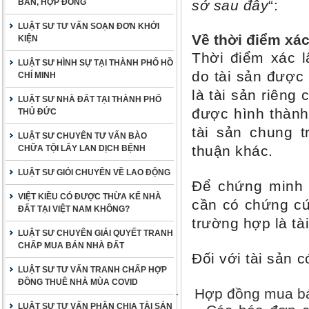
BẢN, HỢP ĐỒNG
sở sau đây
“:
LUẬT SƯ TƯ VẤN SOẠN ĐƠN KHỞI
Về thời điểm xác
KIỆN
Thời điểm xác l
LUẬT SƯ HÌNH SỰ TẠI THÀNH PHỐ HỒ
do tài sản được 
CHÍ MINH
là tài sản riêng
LUẬT SƯ NHÀ ĐẤT TẠI THÀNH PHỐ
được hình thành
THỦ ĐỨC
tài sản chung 
LUẬT SƯ CHUYÊN TƯ VẤN BÀO
thuận khác.
CHỮA TỘI LÂY LAN DỊCH BỆNH
LUẬT SƯ GIỎI CHUYÊN VỀ LAO ĐỘNG
Để chứng minh t
VIỆT KIỀU CÓ ĐƯỢC THỪA KẾ NHÀ
cần
có chứng c
ĐẤT TẠI VIỆT NAM KHÔNG?
trường hợp là tài
LUẬT SƯ CHUYÊN GIẢI QUYẾT TRANH
CHẤP MUA BÁN NHÀ ĐẤT
Đối với tài sản c
LUẬT SƯ TƯ VẤN TRANH CHẤP HỢP
ĐỒNG THUÊ NHÀ MÙA COVID
Hợp đồng mua bá
·
LUẬT SƯ TƯ VẤN PHÂN CHIA TÀI SẢN