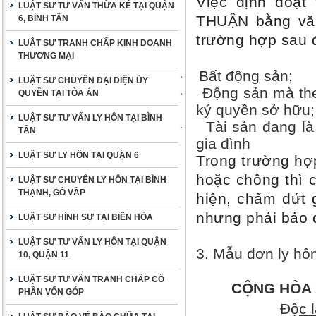
Việc định đoạt
LUẬT SƯ TƯ VẤN THỪA KẾ TẠI QUẬN
THUẬN bằng vă
6, BÌNH TÂN
trường hợp sau 
LUẬT SƯ TRANH CHẤP KINH DOANH
THƯƠNG MẠI
Bất động sản;
·
LUẬT SƯ CHUYÊN ĐẠI DIỆN ỦY
Động sản mà the
·
QUYỀN TẠI TÒA ÁN
ký quyền sở hữu;
LUẬT SƯ TƯ VẤN LY HÔN TẠI BÌNH
Tài sản đang là
·
TÂN
gia đình
LUẬT SƯ LY HÔN TẠI QUẬN 6
Trong trường hợ
hoặc chồng thì 
LUẬT SƯ CHUYÊN LY HÔN TẠI BÌNH
THẠNH, GÒ VẤP
hiện, chấm dứt g
nhưng phải bảo 
LUẬT SƯ HÌNH SỰ TẠI BIÊN HÒA
LUẬT SƯ TƯ VẤN LY HÔN TẠI QUẬN
3. Mẫu đơn ly h
10, QUẬN 11
LUẬT SƯ TƯ VẤN TRANH CHẤP CỐ
CỘNG HÒA 
PHẦN VỐN GÓP
Độ
c 