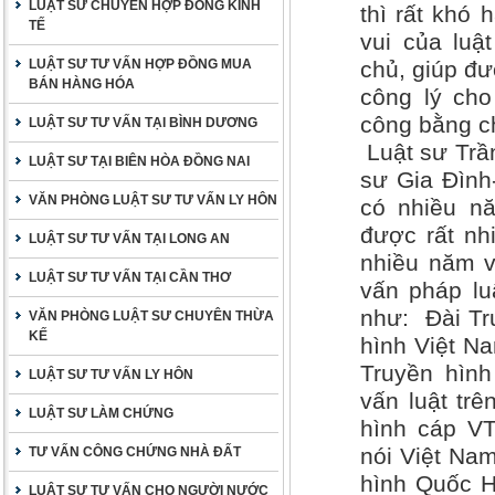
LUẬT SƯ CHUYÊN HỢP ĐỒNG KINH
thì rất khó
TẾ
vui của luậ
LUẬT SƯ TƯ VẤN HỢP ĐỒNG MUA
chủ, giúp đư
BÁN HÀNG HÓA
công lý ch
công bằng c
LUẬT SƯ TƯ VẤN TẠI BÌNH DƯƠNG
Luật sư Trầ
LUẬT SƯ TẠI BIÊN HÒA ĐỒNG NAI
sư Gia Đình
VĂN PHÒNG LUẬT SƯ TƯ VẤN LY HÔN
có nhiều nă
được rất nh
LUẬT SƯ TƯ VẤN TẠI LONG AN
nhiều năm v
LUẬT SƯ TƯ VẤN TẠI CẦN THƠ
vấn pháp lu
như: Đài Tr
VĂN PHÒNG LUẬT SƯ CHUYÊN THỪA
KẾ
hình Việt Na
Truyền hìn
LUẬT SƯ TƯ VẤN LY HÔN
vấn luật trê
LUẬT SƯ LÀM CHỨNG
hình cáp VT
nói Việt Nam
TƯ VẤN CÔNG CHỨNG NHÀ ĐẤT
hình Quốc H
LUẬT SƯ TƯ VẤN CHO NGƯỜI NƯỚC