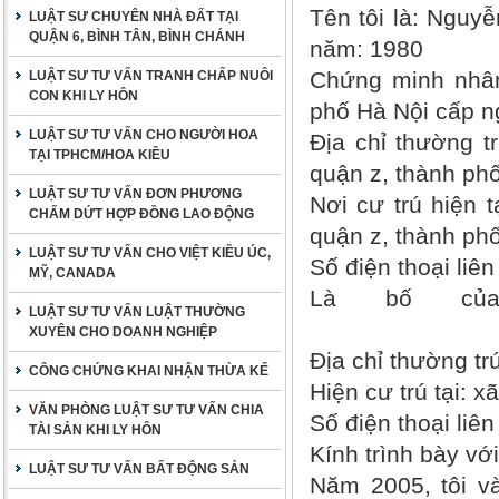
Tên tôi là:
Nguyễ
LUẬT SƯ CHUYÊN NHÀ ĐẤT TẠI
QUẬN 6, BÌNH TÂN, BÌNH CHÁNH
năm:
1980
Chứng minh nhâ
LUẬT SƯ TƯ VẤN TRANH CHẤP NUÔI
CON KHI LY HÔN
phố Hà Nội cấp n
LUẬT SƯ TƯ VẤN CHO NGƯỜI HOA
Địa chỉ thường t
TẠI TPHCM/HOA KIỀU
quận z, thành ph
LUẬT SƯ TƯ VẤN ĐƠN PHƯƠNG
Nơi cư trú hiện t
CHẤM DỨT HỢP ĐỒNG LAO ĐỘNG
quận z, thành ph
LUẬT SƯ TƯ VẤN CHO VIỆT KIỀU ÚC,
Số điện thoại liê
MỸ, CANADA
Là
bố của 
LUẬT SƯ TƯ VẤN LUẬT THƯỜNG
Sin
XUYÊN CHO DOANH NGHIỆP
Địa chỉ thường tr
CÔNG CHỨNG KHAI NHẬN THỪA KẾ
Hiện cư trú tại:
xã
VĂN PHÒNG LUẬT SƯ TƯ VẤN CHIA
Số điện thoại liê
TÀI SẢN KHI LY HÔN
Kính trình bày vớ
LUẬT SƯ TƯ VẤN BẤT ĐỘNG SẢN
Năm 2005, tôi v