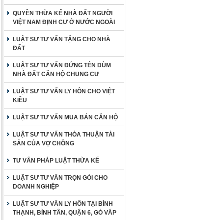
QUYỀN THỪA KẾ NHÀ ĐẤT NGƯỜI
VIỆT NAM ĐỊNH CƯ Ở NƯỚC NGOÀI
LUẬT SƯ TƯ VẤN TẶNG CHO NHÀ
ĐẤT
LUẬT SƯ TƯ VẤN ĐỨNG TÊN DÙM
NHÀ ĐẤT CĂN HỘ CHUNG CƯ
LUẬT SƯ TƯ VẤN LY HÔN CHO VIỆT
KIỀU
LUẬT SƯ TƯ VẤN MUA BÁN CĂN HỘ
LUẬT SƯ TƯ VẤN THỎA THUẬN TÀI
SẢN CỦA VỢ CHỒNG
TƯ VẤN PHÁP LUẬT THỪA KẾ
LUẬT SƯ TƯ VẤN TRỌN GÓI CHO
DOANH NGHIỆP
LUẬT SƯ TƯ VẤN LY HÔN TẠI BÌNH
THẠNH, BÌNH TÂN, QUẬN 6, GÒ VẤP