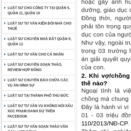
hoặc gây ảnh hư
LUẬT SƯ CHO CÔNG TY TẠI QUẬN 5,
dưỡng, giáo dục 
QUẬN 11, QUẬN 10
Đồng thời, ngườ
LUẬT SƯ TƯ VẤN KIỆN ĐÒI NHÀ CHO
phải tôn trọng q
THUÊ
dục con của người
LUẬT SƯ CHUYÊN NHÀ ĐẤT QUẬN 9,
Như vậy, ngoài tr
QUẬN 12
trong 03 trường 
LUẬT SƯ TƯ VẤN CHO CÁ NHÂN
án giải quyết quy
LUẬT SƯ CHUYÊN SOẠN THẢO,
của con.
REVIEW HỢP ĐỒNG
2. Khi vợ/chồng
LUẬT SƯ CHUYÊN BÀO CHỮA CÁC
thế nào?
VỤ ÁN HÌNH SỰ
Ngoại tình là v
LUẬT SƯ TẠI THÀNH PHỐ THỦ ĐỨC
chồng mà chung 
Đây là hành vi vi
LUẬT SƯ TƯ VẤN VU KHỐNG NÓI XẤU
XÚC PHẠM DANH DỰ TRÊN
01 - 03 triệu đ
FACEBOOK
110/2013/NĐ-CP
.
LUẬT SƯ TƯ VẤN SOẠN THẢO VĂN