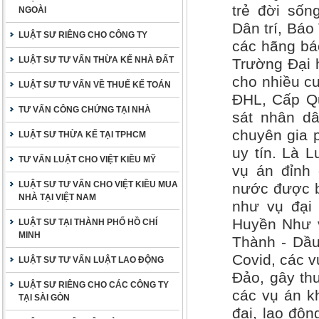
trẻ đời sốn
NGOÀI
Dân trí, Bá
LUẬT SƯ RIÊNG CHO CÔNG TY
các hãng báo
LUẬT SƯ TƯ VẤN THỪA KẾ NHÀ ĐẤT
Trường Đại 
cho nhiều cu
LUẬT SƯ TƯ VẤN VỀ THUẾ KẾ TOÁN
ĐHL, Cấp Qu
TƯ VẤN CÔNG CHỨNG TẠI NHÀ
sát nhân dâ
chuyên gia 
LUẬT SƯ THỪA KẾ TẠI TPHCM
uy tín. Là 
TƯ VẤN LUẬT CHO VIỆT KIỀU MỸ
vụ án đỉnh 
LUẬT SƯ TƯ VẤN CHO VIỆT KIỀU MUA
nước được b
NHÀ TẠI VIỆT NAM
như vụ đại
Huyền Như v
LUẬT SƯ TẠI THÀNH PHỐ HỒ CHÍ
MINH
Thành - Dầu
Covid, các 
LUẬT SƯ TƯ VẤN LUẬT LAO ĐỘNG
Đảo, gây thư
LUẬT SƯ RIÊNG CHO CÁC CÔNG TY
các vụ án kh
TẠI SÀI GÒN
đai, lao độ