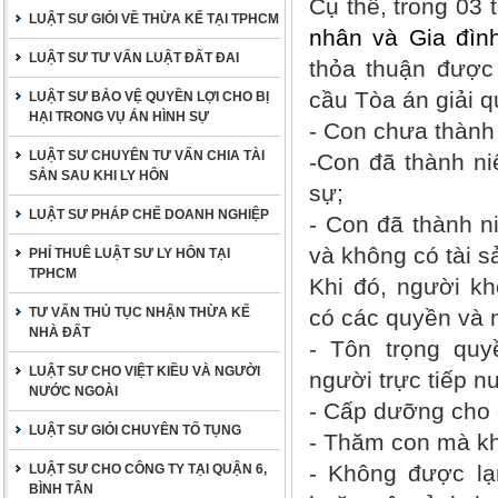
Cụ thể, trong 03
LUẬT SƯ GIỎI VỀ THỪA KẾ TẠI TPHCM
nhân và Gia đìn
LUẬT SƯ TƯ VẤN LUẬT ĐẤT ĐAI
thỏa thuận được 
cầu Tòa án giải q
LUẬT SƯ BẢO VỆ QUYỀN LỢI CHO BỊ
HẠI TRONG VỤ ÁN HÌNH SỰ
- Con chưa thành 
LUẬT SƯ CHUYÊN TƯ VẤN CHIA TÀI
-Con đã thành ni
SẢN SAU KHI LY HÔN
sự;
LUẬT SƯ PHÁP CHẾ DOANH NGHIỆP
- Con đã thành n
và không có tài s
PHÍ THUÊ LUẬT SƯ LY HÔN TẠI
TPHCM
Khi đó, người k
TƯ VẤN THỦ TỤC NHẬN THỪA KẾ
có các quyền và 
NHÀ ĐẤT
- Tôn trọng qu
LUẬT SƯ CHO VIỆT KIỀU VÀ NGƯỜI
người trực tiếp nu
NƯỚC NGOÀI
- Cấp dưỡng cho 
LUẬT SƯ GIỎI CHUYÊN TỐ TỤNG
- Thăm con mà kh
- Không được lạ
LUẬT SƯ CHO CÔNG TY TẠI QUẬN 6,
BÌNH TÂN