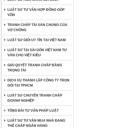
LUẬT SƯ TƯ VẤN HỢP ĐỒNG GÓP
VỐN
TRANH CHẤP TÀI SẢN CHUNG CỦA
VỢ CHỒNG
LUẬT SƯ GIỎI UY TÍN TẠI VIỆT NAM
LUẬT SƯ TẠI SÀI GÒN VIỆT NAM TƯ
VẤN CHO VIỆT KIỀU
GIẢI QUYẾT TRANH CHẤP BẰNG
TRỌNG TÀI
DỊCH VỤ THÀNH LẬP CÔNG TY TRỌN
GÓI TẠI TPHCM
LUẬT SƯ CHUYÊN TRANH CHẤP
DOANH NGHIỆP
TỔNG ĐÀI TƯ VẤN PHÁP LUẬT
LUẬT SƯ TƯ VẤN MUA NHÀ ĐANG
THẾ CHẤP NGÂN HÀNG