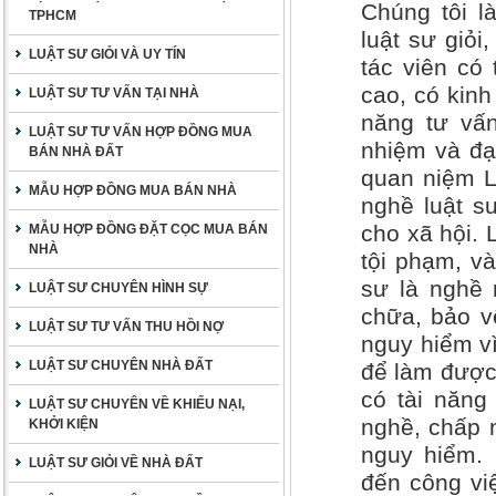
Chúng tôi l
TPHCM
luật sư giỏi
LUẬT SƯ GIỎI VÀ UY TÍN
tác viên có
cao, có kinh
LUẬT SƯ TƯ VẤN TẠI NHÀ
năng tư vấn
LUẬT SƯ TƯ VẤN HỢP ĐỒNG MUA
nhiệm và đạ
BÁN NHÀ ĐẤT
quan niệm L
MẪU HỢP ĐỒNG MUA BÁN NHÀ
nghề luật s
cho xã hội.
MẪU HỢP ĐỒNG ĐẶT CỌC MUA BÁN
NHÀ
tội phạm, v
sư là nghề 
LUẬT SƯ CHUYÊN HÌNH SỰ
chữa, bảo vệ
LUẬT SƯ TƯ VẤN THU HỒI NỢ
nguy hiểm vì
LUẬT SƯ CHUYÊN NHÀ ĐẤT
để làm được 
có tài năng
LUẬT SƯ CHUYÊN VỀ KHIẾU NẠI,
nghề, chấp 
KHỞI KIỆN
nguy hiểm.
LUẬT SƯ GIỎI VỀ NHÀ ĐẤT
đến công vi