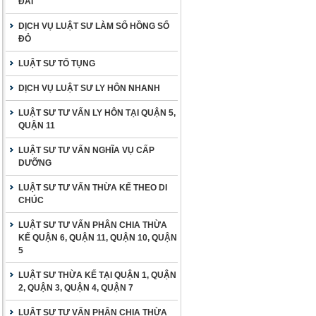
ĐAI
DỊCH VỤ LUẬT SƯ LÀM SỔ HỒNG SỔ
ĐỎ
LUẬT SƯ TỐ TỤNG
DỊCH VỤ LUẬT SƯ LY HÔN NHANH
LUẬT SƯ TƯ VẤN LY HÔN TẠI QUẬN 5,
QUẬN 11
LUẬT SƯ TƯ VẤN NGHĨA VỤ CẤP
DƯỠNG
LUẬT SƯ TƯ VẤN THỪA KẾ THEO DI
CHÚC
LUẬT SƯ TƯ VẤN PHÂN CHIA THỪA
KẾ QUẬN 6, QUẬN 11, QUẬN 10, QUẬN
5
LUẬT SƯ THỪA KẾ TẠI QUẬN 1, QUẬN
2, QUẬN 3, QUẬN 4, QUẬN 7
LUẬT SƯ TƯ VẤN PHÂN CHIA THỪA