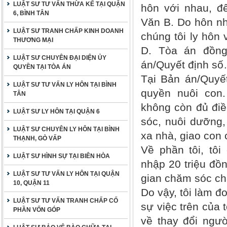
LUẬT SƯ TƯ VẤN THỪA KẾ TẠI QUẬN
hôn với nhau, đ
6, BÌNH TÂN
Văn B. Do hôn n
LUẬT SƯ TRANH CHẤP KINH DOANH
chúng tôi ly hôn
THƯƠNG MẠI
D. Tòa án đồng
LUẬT SƯ CHUYÊN ĐẠI DIỆN ỦY
án/Quyết định số
QUYỀN TẠI TÒA ÁN
Tại Bản án/Quyế
LUẬT SƯ TƯ VẤN LY HÔN TẠI BÌNH
quyền nuôi con.
TÂN
không còn đủ điề
LUẬT SƯ LY HÔN TẠI QUẬN 6
sóc, nuôi dưỡng,
LUẬT SƯ CHUYÊN LY HÔN TẠI BÌNH
xa nhà, giao con
THẠNH, GÒ VẤP
Về phần tôi, tôi
LUẬT SƯ HÌNH SỰ TẠI BIÊN HÒA
nhập 20 triệu đồn
LUẬT SƯ TƯ VẤN LY HÔN TẠI QUẬN
gian chăm sóc ch
10, QUẬN 11
Do vậy, tôi làm đ
LUẬT SƯ TƯ VẤN TRANH CHẤP CỐ
sự việc trên của 
PHẦN VỐN GÓP
về thay đổi ngườ