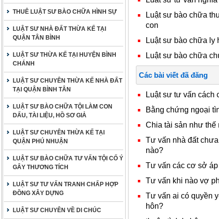
THUÊ LUẬT SƯ BÀO CHỮA HÌNH SỰ
Luật sư bào chữa thu
con
LUẬT SƯ NHÀ ĐẤT THỪA KẾ TẠI
QUẬN TÂN BÌNH
Luật sư bào chữa ly 
Luật sư bào chữa ch
LUẬT SƯ THỪA KẾ TẠI HUYỆN BÌNH
CHÁNH
Các bài viết đã đăng
LUẬT SƯ CHUYÊN THỪA KẾ NHÀ ĐẤT
TẠI QUẬN BÌNH TÂN
Luật sư tư vấn cách 
LUẬT SƯ BÀO CHỮA TỘI LÀM CON
Bằng chứng ngoại tình
DẤU, TÀI LIỆU, HỒ SƠ GIẢ
Chia tài sản như thế
LUẬT SƯ CHUYÊN THỪA KẾ TẠI
Tư vấn nhà đất chưa c
QUẬN PHÚ NHUẬN
nào?
LUẬT SƯ BÀO CHỮA TƯ VẤN TỘI CỐ Ý
Tư vấn các cơ sở áp 
GÂY THƯƠNG TÍCH
Tư vấn khi nào vợ p
LUẬT SƯ TƯ VẤN TRANH CHẤP HỢP
ĐỒNG XÂY DỰNG
Tư vấn ai có quyền y
hôn?
LUẬT SƯ CHUYÊN VỀ DI CHÚC