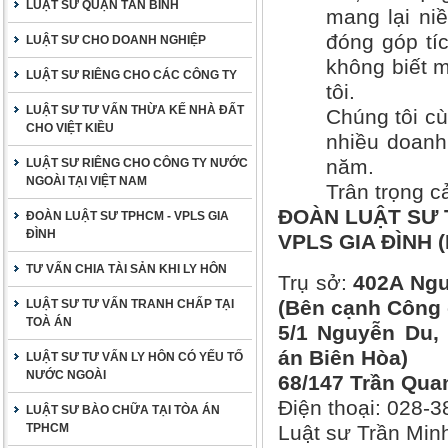
LUẬT SƯ QUẬN TÂN BÌNH
mang lại ni
đóng góp tí
LUẬT SƯ CHO DOANH NGHIỆP
không biết m
LUẬT SƯ RIÊNG CHO CÁC CÔNG TY
tôi.
LUẬT SƯ TƯ VẤN THỪA KẾ NHÀ ĐẤT
Chúng tôi cù
CHO VIỆT KIỀU
nhiều doanh
năm.
LUẬT SƯ RIÊNG CHO CÔNG TY NƯỚC
NGOÀI TẠI VIỆT NAM
Trân trọng c
ĐOÀN LUẬT SƯ 
ĐOÀN LUẬT SƯ TPHCM - VPLS GIA
ĐÌNH
VPLS GIA ĐÌNH (
TƯ VẤN CHIA TÀI SẢN KHI LY HÔN
Trụ sở:
402A Ngu
(Bên cạnh Công 
LUẬT SƯ TƯ VẤN TRANH CHẤP TẠI
TOÀ ÁN
5/1 Nguyễn Du, 
án Biên Hòa)
LUẬT SƯ TƯ VẤN LY HÔN CÓ YẾU TỐ
NƯỚC NGOÀI
68/147 Trần Qua
Điện thoại: 028-
LUẬT SƯ BÀO CHỮA TẠI TÒA ÁN
TPHCM
Luật sư Trần Min