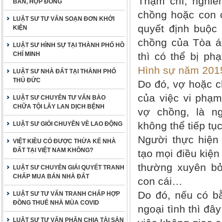
Thậm chí, nghiê
BẢN, HỢP ĐỒNG
chồng hoặc con c
LUẬT SƯ TƯ VẤN SOẠN ĐƠN KHỞI
quyết định buộc
KIỆN
chồng của Tòa á
LUẬT SƯ HÌNH SỰ TẠI THÀNH PHỐ HỒ
CHÍ MINH
thì có thể bị p
Hình sự năm 201
LUẬT SƯ NHÀ ĐẤT TẠI THÀNH PHỐ
THỦ ĐỨC
Do đó, vợ hoặc ch
của việc vi phạm
LUẬT SƯ CHUYÊN TƯ VẤN BÀO
CHỮA TỘI LÂY LAN DỊCH BỆNH
vợ chồng, là n
không thể tiếp tục
LUẬT SƯ GIỎI CHUYÊN VỀ LAO ĐỘNG
Người thực hiện 
VIỆT KIỀU CÓ ĐƯỢC THỪA KẾ NHÀ
ĐẤT TẠI VIỆT NAM KHÔNG?
tạo mọi điều kiện
thường xuyên bỏ
LUẬT SƯ CHUYÊN GIẢI QUYẾT TRANH
CHẤP MUA BÁN NHÀ ĐẤT
con cái…
Do đó, nếu có b
LUẬT SƯ TƯ VẤN TRANH CHẤP HỢP
ĐỒNG THUÊ NHÀ MÙA COVID
ngoại tình thì đâ
LUẬT SƯ TƯ VẤN PHÂN CHIA TÀI SẢN