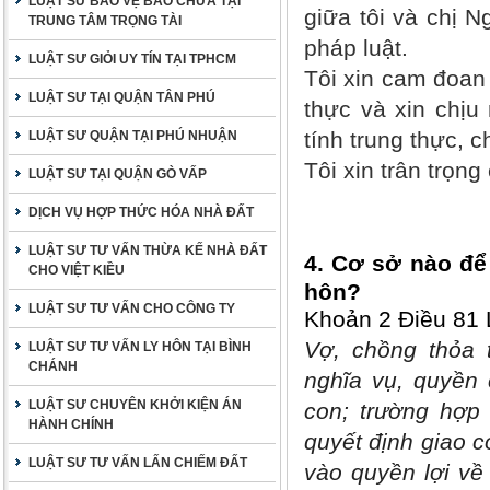
LUẬT SƯ BẢO VỆ BÀO CHỮA TẠI
giữa tôi và chị 
TRUNG TÂM TRỌNG TÀI
pháp luật.
LUẬT SƯ GIỎI UY TÍN TẠI TPHCM
Tôi xin cam đoan 
LUẬT SƯ TẠI QUẬN TÂN PHÚ
thực và xin chịu
tính trung thực, c
LUẬT SƯ QUẬN TẠI PHÚ NHUẬN
Tôi xin trân trọn
LUẬT SƯ TẠI QUẬN GÒ VẤP
DỊCH VỤ HỢP THỨC HÓA NHÀ ĐẤT
LUẬT SƯ TƯ VẤN THỪA KẾ NHÀ ĐẤT
4. Cơ sở nào để
CHO VIỆT KIỀU
hôn?
LUẬT SƯ TƯ VẤN CHO CÔNG TY
Khoản 2 Điều 81 
Vợ, chồng thỏa t
LUẬT SƯ TƯ VẤN LY HÔN TẠI BÌNH
CHÁNH
nghĩa vụ, quyền 
LUẬT SƯ CHUYÊN KHỞI KIỆN ÁN
con; trường hợp
HÀNH CHÍNH
quyết định giao c
LUẬT SƯ TƯ VẤN LẤN CHIẾM ĐẤT
vào quyền lợi về