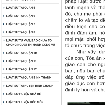
pháp luật; được h
lành mạnh về thể
LUẬT SƯ TẠI QUẬN 5
đó, cha mẹ phải 
LUẬT SƯ TẠI QUẬN 6
chăm lo và tạo đi
LUẬT SƯ TẠI QUẬN 7
điều kiện cho c
đình đầm ấm, hò
LUẬT SƯ TẠI QUẬN 8
mọi mặt; phối hợ
LUẬT SƯ TƯ VẤN, BÀO CHỮA TỘI
tổ chức trong việ
CHỐNG NGƯỜI THI HÀNH CÔNG VỤ
Như vậy, dựa tr
LUẬT SƯ TẠI QUẬN 10
của con, Tòa án x
LUẬT SƯ TẠI QUẬN 11
giao con cho ng
LUẬT SƯ TẠI QUẬN 12
bạn, nếu bạn chứ
đáp ứng việc tr
LUẬT SƯ TẠI QUẬN BÌNH THẠNH
giáo dục con hơn
LUẬT SƯ TẠI HUYỆN BÌNH CHÁNH
định ly hôn và ch
LUẬT SƯ HUYỆN NHÀ BÈ
LUẬT SƯ HUYỆN HÓC MÔN