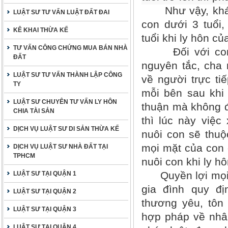
Như vậy, khác v
LUẬT SƯ TƯ VẤN LUẬT ĐẤT ĐAI
con dưới 3 tuổi,
KÊ KHAI THỪA KẾ
tuổi khi ly hôn củ
TƯ VẤN CÔNG CHỨNG MUA BÁN NHÀ
Đối với con từ
ĐẤT
nguyên tắc, cha 
LUẬT SƯ TƯ VẤN THÀNH LẬP CÔNG
về người trực ti
TY
mỗi bên sau khi 
LUẬT SƯ CHUYÊN TƯ VẤN LY HÔN
thuận mà không đ
CHIA TÀI SẢN
thì lúc này việc
DỊCH VỤ LUẬT SƯ DI SẢN THỪA KẾ
nuôi con sẽ thuộ
mọi mặt của con 
DỊCH VỤ LUẬT SƯ NHÀ ĐẤT TẠI
TPHCM
nuôi con khi ly hô
Quyền lợi mọi m
LUẬT SƯ TẠI QUẬN 1
gia đình quy đ
LUẬT SƯ TẠI QUẬN 2
thương yêu, tôn 
LUẬT SƯ TẠI QUẬN 3
hợp pháp về nhân
LUẬT SƯ TẠI QUẬN 4