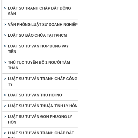
LUẬT SƯ TRANH CHẤP BẤT ĐỘNG
SẢN
VĂN PHÒNG LUẬT SƯ DOANH NGHIỆP
LUẬT SƯ BÀO CHỮA TẠI TPHCM
LUẬT SƯ TƯ VẤN HỢP ĐỒNG VAY
TIỀN
THỦ TỤC TUYÊN BỐ 1 NGƯỜI TÂM
THẦN
LUẬT SƯ TƯ VẤN TRANH CHẤP CÔNG
TY
LUẬT SƯ TƯ VẤN THU HỒI NỢ
LUẬT SƯ TƯ VẤN THUẬN TÌNH LY HÔN
LUẬT SƯ TƯ VẤN ĐƠN PHƯƠNG LY
HÔN
LUẬT SƯ TƯ VẤN TRANH CHẤP ĐẤT