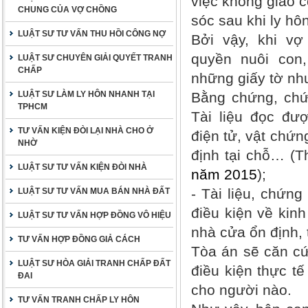
việc không giao 
CHUNG CỦA VỢ CHỒNG
sóc sau khi ly hôn
LUẬT SƯ TƯ VẤN THU HỒI CÔNG NỢ
Bởi vậy, khi vợ
quyền nuôi con
LUẬT SƯ CHUYÊN GIẢI QUYẾT TRANH
CHẤP
những giấy tờ nh
LUẬT SƯ LÀM LY HÔN NHANH TẠI
Bằng chứng, chứn
TPHCM
Tài liệu đọc đư
TƯ VẤN KIỆN ĐÒI LẠI NHÀ CHO Ở
điện tử, vật chứn
NHỜ
định tại chỗ… (
LUẬT SƯ TƯ VẤN KIỆN ĐÒI NHÀ
năm 2015
);
- Tài liệu, chứn
LUẬT SƯ TƯ VẤN MUA BÁN NHÀ ĐẤT
điều kiện về kinh
LUẬT SƯ TƯ VẤN HỢP ĐỒNG VÔ HIỆU
nhà cửa ổn định,
TƯ VẤN HỢP ĐỒNG GIẢ CÁCH
Tòa án sẽ căn cứ
LUẬT SƯ HÒA GIẢI TRANH CHẤP ĐẤT
điều kiện thực tế
ĐAI
cho người nào.
TƯ VẤN TRANH CHẤP LY HÔN