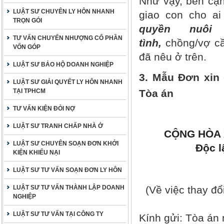
Như vậy, bên cạn
LUẬT SƯ CHUYÊN LY HÔN NHANH
giao con cho ai
TRỌN GÓI
quyền nuôi
TƯ VẤN CHUYỂN NHƯỢNG CỔ PHẦN
tình,
chồng/vợ cầ
VỐN GÓP
đã nêu ở trên.
LUẬT SƯ BẢO HỘ DOANH NGHIỆP
3. Mẫu Đơn xin 
LUẬT SƯ GIẢI QUYẾT LY HÔN NHANH
TẠI TPHCM
Tòa án
TƯ VẤN KIỆN ĐÒI NỢ
LUẬT SƯ TRANH CHẤP NHÀ Ở
CỘNG HÒA 
LUẬT SƯ CHUYÊN SOẠN ĐƠN KHỞI
Độc l
KIỆN KHIẾU NẠI
LUẬT SƯ TƯ VẤN SOẠN ĐƠN LY HÔN
LUẬT SƯ TƯ VẤN THÀNH LẬP DOANH
(Về việc thay đổ
NGHIỆP
LUẬT SƯ TƯ VẤN TẠI CÔNG TY
Kính gửi:
Tòa án 