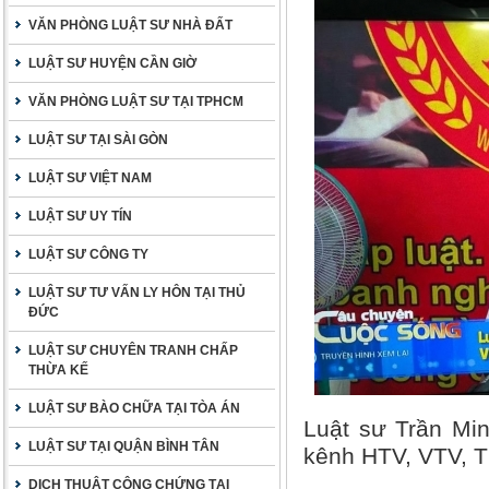
VĂN PHÒNG LUẬT SƯ NHÀ ĐẤT
LUẬT SƯ HUYỆN CẦN GIỜ
VĂN PHÒNG LUẬT SƯ TẠI TPHCM
LUẬT SƯ TẠI SÀI GÒN
LUẬT SƯ VIỆT NAM
LUẬT SƯ UY TÍN
LUẬT SƯ CÔNG TY
LUẬT SƯ TƯ VẤN LY HÔN TẠI THỦ
ĐỨC
LUẬT SƯ CHUYÊN TRANH CHẤP
THỪA KẾ
LUẬT SƯ BÀO CHỮA TẠI TÒA ÁN
Luật sư Trần Min
LUẬT SƯ TẠI QUẬN BÌNH TÂN
kênh HTV, VTV, 
DỊCH THUẬT CÔNG CHỨNG TẠI