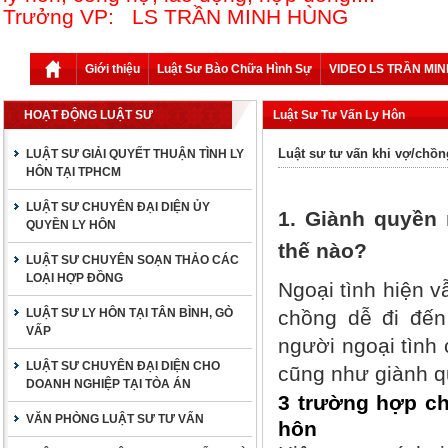
Trưởng VP: LS TRẦN MINH HÙNG
Giới thiệu
Luật Sư Bào Chữa Hình Sự
VIDEO LS TRẦN MI
HOẠT ĐỘNG LUẬT SƯ
Luật Sư Tư Vấn Ly Hôn
Luật sư tư vấn khi vợ/chồn
LUẬT SƯ GIẢI QUYẾT THUẬN TÌNH LY
HÔN TẠI TPHCM
LUẬT SƯ CHUYÊN ĐẠI DIỆN ỦY
1. Giành quyền 
QUYỀN LY HÔN
thế nào?
LUẬT SƯ CHUYÊN SOẠN THẢO CÁC
LOẠI HỢP ĐỒNG
Ngoại tình hiện v
LUẬT SƯ LY HÔN TẠI TÂN BÌNH, GÒ
chồng dễ đi đến 
VẤP
người ngoại tình c
LUẬT SƯ CHUYÊN ĐẠI DIỆN CHO
cũng như giành q
DOANH NGHIỆP TẠI TÒA ÁN
3 trường hợp ch
VĂN PHÒNG LUẬT SƯ TƯ VẤN
hôn