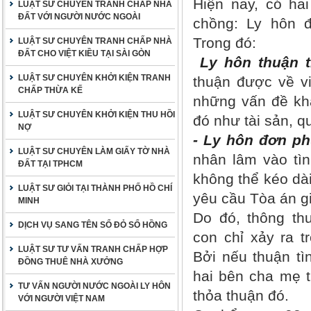
Hiện nay, có ha
LUẬT SƯ CHUYÊN TRANH CHẤP NHÀ
ĐẤT VỚI NGƯỜI NƯỚC NGOÀI
chồng: Ly hôn đ
Trong đó:
LUẬT SƯ CHUYÊN TRANH CHẤP NHÀ
ĐẤT CHO VIỆT KIỀU TẠI SÀI GÒN
Ly hôn thuận t
LUẬT SƯ CHUYÊN KHỞI KIỆN TRANH
thuận được về v
CHẤP THỪA KẾ
những vấn đề kh
LUẬT SƯ CHUYÊN KHỞI KIỆN THU HỒI
đó như tài sản, 
NỢ
- Ly hôn đơn p
LUẬT SƯ CHUYÊN LÀM GIẤY TỜ NHÀ
nhân lâm vào tìn
ĐẤT TẠI TPHCM
không thể kéo dài
LUẬT SƯ GIỎI TẠI THÀNH PHỐ HỒ CHÍ
yêu cầu Tòa án gi
MINH
Do đó, thông th
DỊCH VỤ SANG TÊN SỔ ĐỎ SỔ HỒNG
con chỉ xảy ra 
LUẬT SƯ TƯ VẤN TRANH CHẤP HỢP
Bởi nếu thuận tì
ĐỒNG THUÊ NHÀ XƯỞNG
hai bên cha mẹ 
TƯ VẤN NGƯỜI NƯỚC NGOÀI LY HÔN
thỏa thuận đó.
VỚI NGƯỜI VIỆT NAM