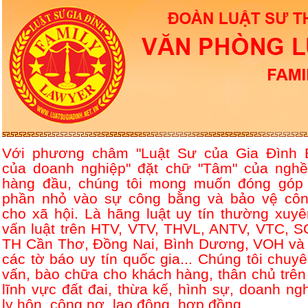
Với phương châm "Luật Sư của Gia Đình 
của doanh nghiệp" đặt chữ "Tâm" của nghề
hàng đầu, chúng tôi mong muốn đóng góp
phần nhỏ vào sự công bằng và bảo vệ côn
cho xã hội. Là hãng luật uy tín thường xuyê
vấn luật trên HTV, VTV, THVL, ANTV, VTC, S
TH Cần Thơ, Đồng Nai, Bình Dương, VOH và 
các tờ báo uy tín quốc gia... Chúng tôi chuyê
vấn, bào chữa cho khách hàng, thân chủ trên
lĩnh vực đất đai, thừa kế, hình sự, doanh ngh
ly hôn, công nợ, lao động, hợp đồng....