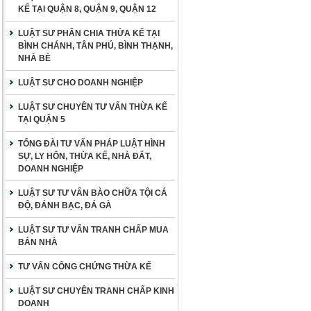
KẾ TẠI QUẬN 8, QUẬN 9, QUẬN 12
LUẬT SƯ PHÂN CHIA THỪA KẾ TẠI
BÌNH CHÁNH, TÂN PHÚ, BÌNH THẠNH,
NHÀ BÈ
LUẬT SƯ CHO DOANH NGHIỆP
LUẬT SƯ CHUYÊN TƯ VẤN THỪA KẾ
TẠI QUẬN 5
TỔNG ĐÀI TƯ VẤN PHÁP LUẬT HÌNH
SỰ, LY HÔN, THỪA KẾ, NHÀ ĐẤT,
DOANH NGHIỆP
LUẬT SƯ TƯ VẤN BÀO CHỮA TỘI CÁ
ĐỘ, ĐÁNH BẠC, ĐÁ GÀ
LUẬT SƯ TƯ VẤN TRANH CHẤP MUA
BÁN NHÀ
TƯ VẤN CÔNG CHỨNG THỪA KẾ
LUẬT SƯ CHUYÊN TRANH CHẤP KINH
DOANH