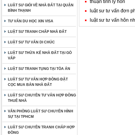
thuận tình ly hôn
LUẬT SƯ GIỎI VỀ NHÀ ĐẤT TẠI QUẬN
luật sư tư vấn đơn p
BÌNH THẠNH
luật sư tư vấn hôn n
TƯ VẤN DU HỌC XIN VISA
LUẬT SƯ TRANH CHẤP NHÀ ĐẤT
LUẬT SƯ TƯ VẤN DI CHÚC
LUẬT SƯ THỪA KẾ NHÀ ĐẤT TẠI GÒ
VẤP
LUẬT SƯ TRANH TỤNG TẠI TÒA ÁN
LUẬT SƯ TƯ VẤN HỢP ĐỒNG ĐẶT
CỌC MUA BÁN NHÀ ĐẤT
LUẬT SƯ CHUYÊN TƯ VẤN HỢP ĐỒNG
THUÊ NHÀ
VĂN PHÒNG LUẬT SƯ CHUYÊN HÌNH
SỰ TẠI TPHCM
LUẬT SƯ CHUYÊN TRANH CHẤP HỢP
ĐỒNG