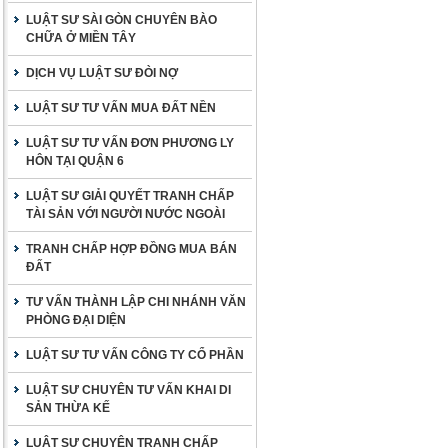
LUẬT SƯ SÀI GÒN CHUYÊN BÀO
CHỮA Ở MIỀN TÂY
DỊCH VỤ LUẬT SƯ ĐÒI NỢ
LUẬT SƯ TƯ VẤN MUA ĐẤT NỀN
LUẬT SƯ TƯ VẤN ĐƠN PHƯƠNG LY
HÔN TẠI QUẬN 6
LUẬT SƯ GIẢI QUYẾT TRANH CHẤP
TÀI SẢN VỚI NGƯỜI NƯỚC NGOÀI
TRANH CHẤP HỢP ĐỒNG MUA BÁN
ĐẤT
TƯ VẤN THÀNH LẬP CHI NHÁNH VĂN
PHÒNG ĐẠI DIỆN
LUẬT SƯ TƯ VẤN CÔNG TY CỔ PHẦN
LUẬT SƯ CHUYÊN TƯ VẤN KHAI DI
SẢN THỪA KẾ
LUẬT SƯ CHUYÊN TRANH CHẤP