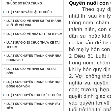
Quyền nuôi con t
THUỘC SỞ HỮU CHUNG
Theo quy định 
LUẬT SƯ TƯ VẤN LẬP DI CHÚC
nhất thì sau khi 
LUẬT SƯ GIỎI VỀ HÌNH SỰ TẠI THÀNH
trông nom, chăm 
PHỐ HỒ CHÍ MINH
thành niên, con 
LUẬT SƯ GIỎI VỀ NHÀ ĐẤT TẠI TPHCM
dân sự hoặc khô
có tài sản để tự 
LUẬT SƯ GIỎI DI CHÚC THỪA KẾ TẠI
TPHCM
bố mẹ ly hôn con
2 Điều 81 Luật 
LUẬT SƯ CHUYÊN TRANH CHẤP NHÀ
CHUNG CƯ
trông nom, chăm 
khi ly hôn quy đị
LUẬT SƯ GIỎI VỀ HÌNH SỰ TẠI SÀI
GÒN
2. Vợ, chồng thỏa
nghĩa vụ, quyền 
LUẬT SƯ CHUYÊN TRANH CHẤP HỢP
ĐỒNG GÓP VỐN
con; trường hợp
quyết định giao c
LUẬT SƯ CHUYÊN THỪA KẾ DI CHÚC
vào quyền lợi về
LUẬT SƯ CHUYÊN TRANH CHẤP VAY
TIỀN
tuổi trở lên thì 