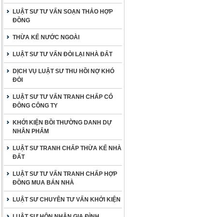
LUẬT SƯ TƯ VẤN SOẠN THẢO HỢP
ĐỒNG
THỪA KẾ NƯỚC NGOÀI
LUẬT SƯ TƯ VẤN ĐÒI LẠI NHÀ ĐẤT
DỊCH VỤ LUẬT SƯ THU HỒI NỢ KHÓ
ĐÒI
LUẬT SƯ TƯ VẤN TRANH CHẤP CỔ
ĐÔNG CÔNG TY
KHỞI KIỆN BỒI THƯỜNG DANH DỰ
NHÂN PHẨM
LUẬT SƯ TRANH CHẤP THỪA KẾ NHÀ
ĐẤT
LUẬT SƯ TƯ VẤN TRANH CHẤP HỢP
ĐỒNG MUA BÁN NHÀ
LUẬT SƯ CHUYÊN TƯ VẤN KHỞI KIỆN
LUẬT SƯ HÔN NHÂN GIA ĐÌNH