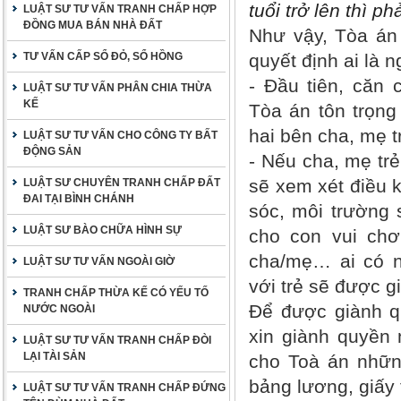
tuổi trở lên thì 
LUẬT SƯ TƯ VẤN TRANH CHẤP HỢP
ĐỒNG MUA BÁN NHÀ ĐẤT
Như vậy, Tòa án
TƯ VẤN CẤP SỔ ĐỎ, SỔ HỒNG
quyết định ai là 
- Đầu tiên, căn 
LUẬT SƯ TƯ VẤN PHÂN CHIA THỪA
KẾ
Tòa án tôn trọng
hai bên cha, mẹ t
LUẬT SƯ TƯ VẤN CHO CÔNG TY BẤT
ĐỘNG SẢN
- Nếu cha, mẹ tr
sẽ xem xét điều k
LUẬT SƯ CHUYÊN TRANH CHẤP ĐẤT
ĐAI TẠI BÌNH CHÁNH
sóc, môi trường 
LUẬT SƯ BÀO CHỮA HÌNH SỰ
cho con vui chơi
cha/mẹ… ai có n
LUẬT SƯ TƯ VẤN NGOÀI GIỜ
với trẻ sẽ được g
TRANH CHẤP THỪA KẾ CÓ YẾU TỐ
Để được giành q
NƯỚC NGOÀI
xin giành quyền 
LUẬT SƯ TƯ VẤN TRANH CHẤP ĐÒI
LẠI TÀI SẢN
cho Toà án nhữn
bảng lương, giấy
LUẬT SƯ TƯ VẤN TRANH CHẤP ĐỨNG