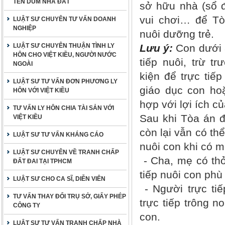
TÊN DÙM NHÀ ĐẤT
sở hữu nhà (sổ đ
vui chơi… để Tò
LUẬT SƯ CHUYÊN TƯ VẤN DOANH
NGHIỆP
nuôi dưỡng trẻ.
LUẬT SƯ CHUYÊN THUẬN TÌNH LY
Lưu ý:
Con dưới 
HÔN CHO VIỆT KIỀU, NGƯỜI NƯỚC
tiếp nuôi, trừ 
NGOÀI
kiện để trực tiế
LUẬT SƯ TƯ VẤN ĐƠN PHƯƠNG LY
giáo dục con ho
HÔN VỚI VIỆT KIỀU
hợp với lợi ích c
TƯ VẤN LY HÔN CHIA TÀI SẢN VỚI
Sau khi Tòa án đ
VIỆT KIỀU
còn lại vẫn có th
LUẬT SƯ TƯ VẤN KHÁNG CÁO
nuôi con khi có m
LUẬT SƯ CHUYÊN VỀ TRANH CHẤP
- Cha, mẹ có thỏ
ĐẤT ĐAI TẠI TPHCM
tiếp nuôi con phù
LUẬT SƯ CHO CA SĨ, DIỄN VIÊN
- Người trực tiế
TƯ VẤN THAY ĐỔI TRỤ SỞ, GIẤY PHÉP
trực tiếp trông 
CÔNG TY
con.
LUẬT SƯ TƯ VẤN TRANH CHẤP NHÀ