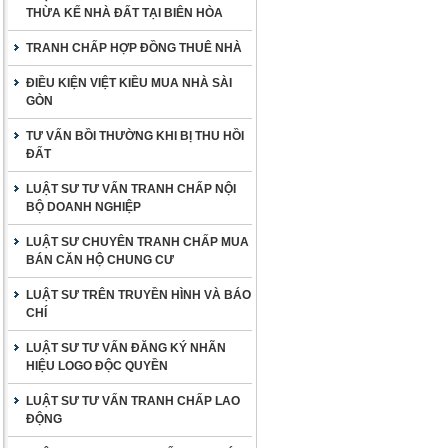
THỪA KẾ NHÀ ĐẤT TẠI BIÊN HÒA
TRANH CHẤP HỢP ĐỒNG THUÊ NHÀ
ĐIỀU KIỆN VIỆT KIỀU MUA NHÀ SÀI
GÒN
TƯ VẤN BỒI THƯỜNG KHI BỊ THU HỒI
ĐẤT
LUẬT SƯ TƯ VẤN TRANH CHẤP NỘI
BỘ DOANH NGHIỆP
LUẬT SƯ CHUYÊN TRANH CHẤP MUA
BÁN CĂN HỘ CHUNG CƯ
LUẬT SƯ TRÊN TRUYỀN HÌNH VÀ BÁO
CHÍ
LUẬT SƯ TƯ VẤN ĐĂNG KÝ NHÃN
HIỆU LOGO ĐỘC QUYỀN
LUẬT SƯ TƯ VẤN TRANH CHẤP LAO
ĐỘNG