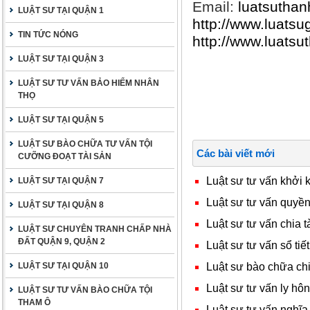
Email:
luatsutha
LUẬT SƯ TẠI QUẬN 1
http://www.luatsu
TIN TỨC NÓNG
http://www.luats
LUẬT SƯ TẠI QUẬN 3
LUẬT SƯ TƯ VẤN BẢO HIỂM NHÂN
THỌ
LUẬT SƯ TẠI QUẬN 5
LUẬT SƯ BÀO CHỮA TƯ VẤN TỘI
Các bài viết mới
CƯỠNG ĐOẠT TÀI SẢN
Luật sư tư vấn khởi
LUẬT SƯ TẠI QUẬN 7
Luật sư tư vấn quyền 
LUẬT SƯ TẠI QUẬN 8
Luật sư tư vấn chia t
LUẬT SƯ CHUYÊN TRANH CHẤP NHÀ
ĐẤT QUẬN 9, QUẬN 2
Luật sư tư vấn sổ tiết
Luật sư bào chữa chia
LUẬT SƯ TẠI QUẬN 10
Luật sư tư vấn ly hôn
LUẬT SƯ TƯ VẤN BÀO CHỮA TỘI
THAM Ô
Luât sư tư vấn nghĩa 