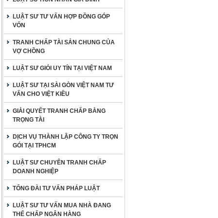
LUẬT SƯ TƯ VẤN HỢP ĐỒNG GÓP
VỐN
TRANH CHẤP TÀI SẢN CHUNG CỦA
VỢ CHỒNG
LUẬT SƯ GIỎI UY TÍN TẠI VIỆT NAM
LUẬT SƯ TẠI SÀI GÒN VIỆT NAM TƯ
VẤN CHO VIỆT KIỀU
GIẢI QUYẾT TRANH CHẤP BẰNG
TRỌNG TÀI
DỊCH VỤ THÀNH LẬP CÔNG TY TRỌN
GÓI TẠI TPHCM
LUẬT SƯ CHUYÊN TRANH CHẤP
DOANH NGHIỆP
TỔNG ĐÀI TƯ VẤN PHÁP LUẬT
LUẬT SƯ TƯ VẤN MUA NHÀ ĐANG
THẾ CHẤP NGÂN HÀNG