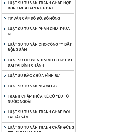
LUẬT SƯ TƯ VẤN TRANH CHẤP HỢP
ĐỒNG MUA BÁN NHÀ ĐẤT
TƯ VẤN CẤP SỔ ĐỎ, SỔ HỒNG
LUẬT SƯ TƯ VẤN PHÂN CHIA THỪA
KẾ
LUẬT SƯ TƯ VẤN CHO CÔNG TY BẤT
ĐỘNG SẢN
LUẬT SƯ CHUYÊN TRANH CHẤP ĐẤT
ĐAI TẠI BÌNH CHÁNH
LUẬT SƯ BÀO CHỮA HÌNH SỰ
LUẬT SƯ TƯ VẤN NGOÀI GIỜ
TRANH CHẤP THỪA KẾ CÓ YẾU TỐ
NƯỚC NGOÀI
LUẬT SƯ TƯ VẤN TRANH CHẤP ĐÒI
LẠI TÀI SẢN
LUẬT SƯ TƯ VẤN TRANH CHẤP ĐỨNG