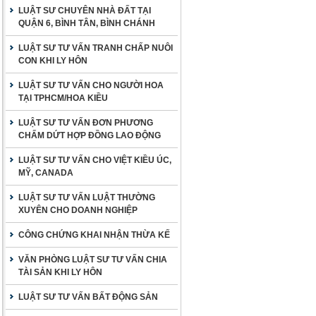
LUẬT SƯ CHUYÊN NHÀ ĐẤT TẠI
QUẬN 6, BÌNH TÂN, BÌNH CHÁNH
LUẬT SƯ TƯ VẤN TRANH CHẤP NUÔI
CON KHI LY HÔN
LUẬT SƯ TƯ VẤN CHO NGƯỜI HOA
TẠI TPHCM/HOA KIỀU
LUẬT SƯ TƯ VẤN ĐƠN PHƯƠNG
CHẤM DỨT HỢP ĐỒNG LAO ĐỘNG
LUẬT SƯ TƯ VẤN CHO VIỆT KIỀU ÚC,
MỸ, CANADA
LUẬT SƯ TƯ VẤN LUẬT THƯỜNG
XUYÊN CHO DOANH NGHIỆP
CÔNG CHỨNG KHAI NHẬN THỪA KẾ
VĂN PHÒNG LUẬT SƯ TƯ VẤN CHIA
TÀI SẢN KHI LY HÔN
LUẬT SƯ TƯ VẤN BẤT ĐỘNG SẢN