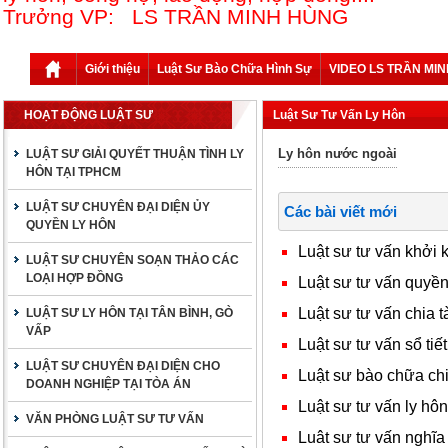
Trưởng VP: LS TRẦN MINH HÙNG
Giới thiệu
Luật Sư Bào Chữa Hình Sự
VIDEO LS TRẦN MI
HOẠT ĐỘNG LUẬT SƯ
Luật Sư Tư Vấn Ly Hôn
Ly hôn nước ngoài
LUẬT SƯ GIẢI QUYẾT THUẬN TÌNH LY
HÔN TẠI TPHCM
LUẬT SƯ CHUYÊN ĐẠI DIỆN ỦY
Các bài viết mới
QUYỀN LY HÔN
Luật sư tư vấn khởi
LUẬT SƯ CHUYÊN SOẠN THẢO CÁC
LOẠI HỢP ĐỒNG
Luật sư tư vấn quyền 
Luật sư tư vấn chia t
LUẬT SƯ LY HÔN TẠI TÂN BÌNH, GÒ
VẤP
Luật sư tư vấn sổ tiết
LUẬT SƯ CHUYÊN ĐẠI DIỆN CHO
Luật sư bào chữa chia
DOANH NGHIỆP TẠI TÒA ÁN
Luật sư tư vấn ly hôn
VĂN PHÒNG LUẬT SƯ TƯ VẤN
Luât sư tư vấn nghĩa 