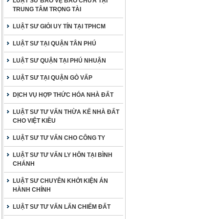
LUẬT SƯ BẢO VỆ BÀO CHỮA TẠI
TRUNG TÂM TRỌNG TÀI
LUẬT SƯ GIỎI UY TÍN TẠI TPHCM
LUẬT SƯ TẠI QUẬN TÂN PHÚ
LUẬT SƯ QUẬN TẠI PHÚ NHUẬN
LUẬT SƯ TẠI QUẬN GÒ VẤP
DỊCH VỤ HỢP THỨC HÓA NHÀ ĐẤT
LUẬT SƯ TƯ VẤN THỪA KẾ NHÀ ĐẤT
CHO VIỆT KIỀU
LUẬT SƯ TƯ VẤN CHO CÔNG TY
LUẬT SƯ TƯ VẤN LY HÔN TẠI BÌNH
CHÁNH
LUẬT SƯ CHUYÊN KHỞI KIỆN ÁN
HÀNH CHÍNH
LUẬT SƯ TƯ VẤN LẤN CHIẾM ĐẤT