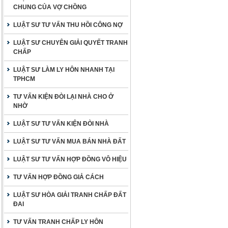
CHUNG CỦA VỢ CHỒNG
LUẬT SƯ TƯ VẤN THU HỒI CÔNG NỢ
LUẬT SƯ CHUYÊN GIẢI QUYẾT TRANH
CHẤP
LUẬT SƯ LÀM LY HÔN NHANH TẠI
TPHCM
TƯ VẤN KIỆN ĐÒI LẠI NHÀ CHO Ở
NHỜ
LUẬT SƯ TƯ VẤN KIỆN ĐÒI NHÀ
LUẬT SƯ TƯ VẤN MUA BÁN NHÀ ĐẤT
LUẬT SƯ TƯ VẤN HỢP ĐỒNG VÔ HIỆU
TƯ VẤN HỢP ĐỒNG GIẢ CÁCH
LUẬT SƯ HÒA GIẢI TRANH CHẤP ĐẤT
ĐAI
TƯ VẤN TRANH CHẤP LY HÔN