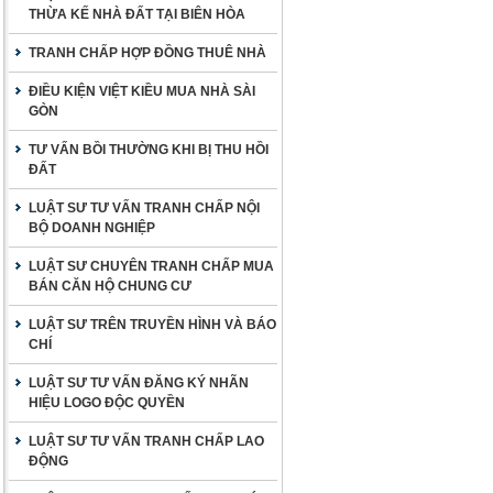
THỪA KẾ NHÀ ĐẤT TẠI BIÊN HÒA
TRANH CHẤP HỢP ĐỒNG THUÊ NHÀ
ĐIỀU KIỆN VIỆT KIỀU MUA NHÀ SÀI
GÒN
TƯ VẤN BỒI THƯỜNG KHI BỊ THU HỒI
ĐẤT
LUẬT SƯ TƯ VẤN TRANH CHẤP NỘI
BỘ DOANH NGHIỆP
LUẬT SƯ CHUYÊN TRANH CHẤP MUA
BÁN CĂN HỘ CHUNG CƯ
LUẬT SƯ TRÊN TRUYỀN HÌNH VÀ BÁO
CHÍ
LUẬT SƯ TƯ VẤN ĐĂNG KÝ NHÃN
HIỆU LOGO ĐỘC QUYỀN
LUẬT SƯ TƯ VẤN TRANH CHẤP LAO
ĐỘNG