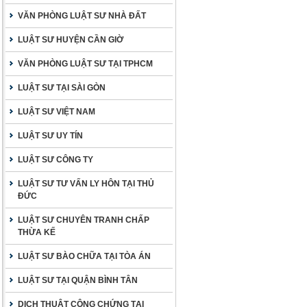
VĂN PHÒNG LUẬT SƯ NHÀ ĐẤT
LUẬT SƯ HUYỆN CẦN GIỜ
VĂN PHÒNG LUẬT SƯ TẠI TPHCM
LUẬT SƯ TẠI SÀI GÒN
LUẬT SƯ VIỆT NAM
LUẬT SƯ UY TÍN
LUẬT SƯ CÔNG TY
LUẬT SƯ TƯ VẤN LY HÔN TẠI THỦ
ĐỨC
LUẬT SƯ CHUYÊN TRANH CHẤP
THỪA KẾ
LUẬT SƯ BÀO CHỮA TẠI TÒA ÁN
LUẬT SƯ TẠI QUẬN BÌNH TÂN
DỊCH THUẬT CÔNG CHỨNG TẠI