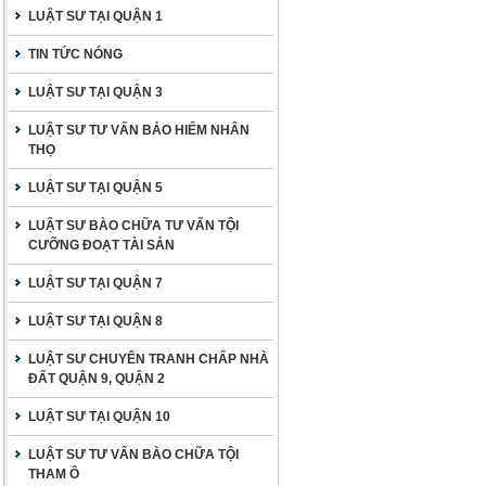
LUẬT SƯ TẠI QUẬN 1
TIN TỨC NÓNG
LUẬT SƯ TẠI QUẬN 3
LUẬT SƯ TƯ VẤN BẢO HIỂM NHÂN
THỌ
LUẬT SƯ TẠI QUẬN 5
LUẬT SƯ BÀO CHỮA TƯ VẤN TỘI
CƯỠNG ĐOẠT TÀI SẢN
LUẬT SƯ TẠI QUẬN 7
LUẬT SƯ TẠI QUẬN 8
LUẬT SƯ CHUYÊN TRANH CHẤP NHÀ
ĐẤT QUẬN 9, QUẬN 2
LUẬT SƯ TẠI QUẬN 10
LUẬT SƯ TƯ VẤN BÀO CHỮA TỘI
THAM Ô