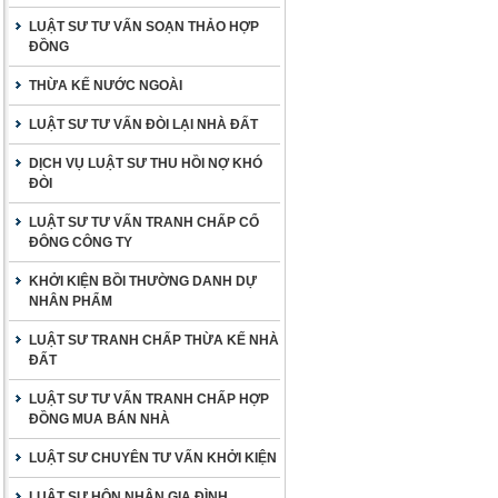
LUẬT SƯ TƯ VẤN SOẠN THẢO HỢP
ĐỒNG
THỪA KẾ NƯỚC NGOÀI
LUẬT SƯ TƯ VẤN ĐÒI LẠI NHÀ ĐẤT
DỊCH VỤ LUẬT SƯ THU HỒI NỢ KHÓ
ĐÒI
LUẬT SƯ TƯ VẤN TRANH CHẤP CỔ
ĐÔNG CÔNG TY
KHỞI KIỆN BỒI THƯỜNG DANH DỰ
NHÂN PHẨM
LUẬT SƯ TRANH CHẤP THỪA KẾ NHÀ
ĐẤT
LUẬT SƯ TƯ VẤN TRANH CHẤP HỢP
ĐỒNG MUA BÁN NHÀ
LUẬT SƯ CHUYÊN TƯ VẤN KHỞI KIỆN
LUẬT SƯ HÔN NHÂN GIA ĐÌNH