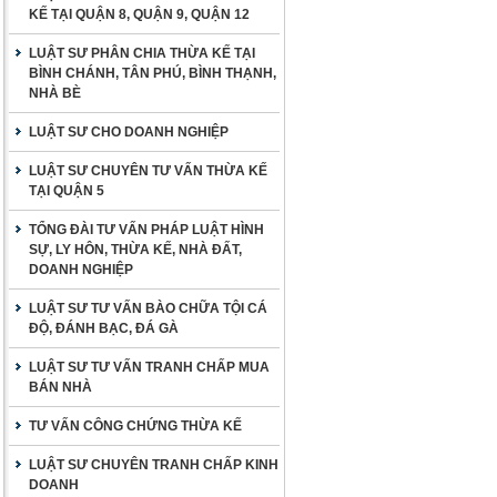
KẾ TẠI QUẬN 8, QUẬN 9, QUẬN 12
LUẬT SƯ PHÂN CHIA THỪA KẾ TẠI
BÌNH CHÁNH, TÂN PHÚ, BÌNH THẠNH,
NHÀ BÈ
LUẬT SƯ CHO DOANH NGHIỆP
LUẬT SƯ CHUYÊN TƯ VẤN THỪA KẾ
TẠI QUẬN 5
TỔNG ĐÀI TƯ VẤN PHÁP LUẬT HÌNH
SỰ, LY HÔN, THỪA KẾ, NHÀ ĐẤT,
DOANH NGHIỆP
LUẬT SƯ TƯ VẤN BÀO CHỮA TỘI CÁ
ĐỘ, ĐÁNH BẠC, ĐÁ GÀ
LUẬT SƯ TƯ VẤN TRANH CHẤP MUA
BÁN NHÀ
TƯ VẤN CÔNG CHỨNG THỪA KẾ
LUẬT SƯ CHUYÊN TRANH CHẤP KINH
DOANH