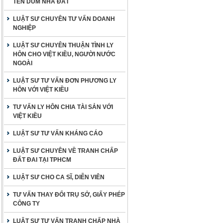
TÊN DÙM NHÀ ĐẤT
LUẬT SƯ CHUYÊN TƯ VẤN DOANH
NGHIỆP
LUẬT SƯ CHUYÊN THUẬN TÌNH LY
HÔN CHO VIỆT KIỀU, NGƯỜI NƯỚC
NGOÀI
LUẬT SƯ TƯ VẤN ĐƠN PHƯƠNG LY
HÔN VỚI VIỆT KIỀU
TƯ VẤN LY HÔN CHIA TÀI SẢN VỚI
VIỆT KIỀU
LUẬT SƯ TƯ VẤN KHÁNG CÁO
LUẬT SƯ CHUYÊN VỀ TRANH CHẤP
ĐẤT ĐAI TẠI TPHCM
LUẬT SƯ CHO CA SĨ, DIỄN VIÊN
TƯ VẤN THAY ĐỔI TRỤ SỞ, GIẤY PHÉP
CÔNG TY
LUẬT SƯ TƯ VẤN TRANH CHẤP NHÀ