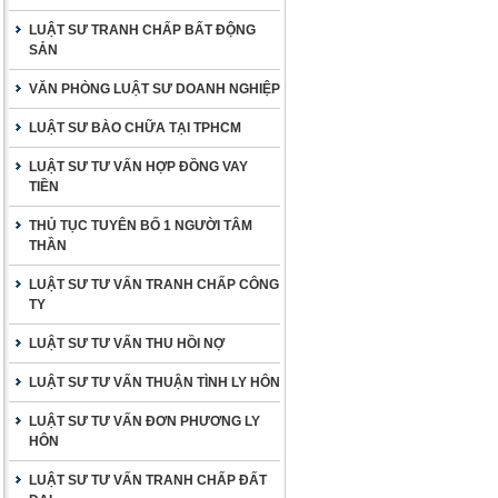
LUẬT SƯ TRANH CHẤP BẤT ĐỘNG
SẢN
VĂN PHÒNG LUẬT SƯ DOANH NGHIỆP
LUẬT SƯ BÀO CHỮA TẠI TPHCM
LUẬT SƯ TƯ VẤN HỢP ĐỒNG VAY
TIỀN
THỦ TỤC TUYÊN BỐ 1 NGƯỜI TÂM
THẦN
LUẬT SƯ TƯ VẤN TRANH CHẤP CÔNG
TY
LUẬT SƯ TƯ VẤN THU HỒI NỢ
LUẬT SƯ TƯ VẤN THUẬN TÌNH LY HÔN
LUẬT SƯ TƯ VẤN ĐƠN PHƯƠNG LY
HÔN
LUẬT SƯ TƯ VẤN TRANH CHẤP ĐẤT