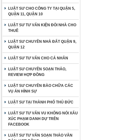
LUẬT SƯ CHO CÔNG TY TẠI QUẬN 5,
QUẬN 11, QUẬN 10
LUẬT SƯ TƯ VẤN KIỆN ĐÒI NHÀ CHO
THUÊ
LUẬT SƯ CHUYÊN NHÀ ĐẤT QUẬN 9,
QUẬN 12
LUẬT SƯ TƯ VẤN CHO CÁ NHÂN
LUẬT SƯ CHUYÊN SOẠN THẢO,
REVIEW HỢP ĐỒNG
LUẬT SƯ CHUYÊN BÀO CHỮA CÁC
VỤ ÁN HÌNH SỰ
LUẬT SƯ TẠI THÀNH PHỐ THỦ ĐỨC
LUẬT SƯ TƯ VẤN VU KHỐNG NÓI XẤU
XÚC PHẠM DANH DỰ TRÊN
FACEBOOK
LUẬT SƯ TƯ VẤN SOẠN THẢO VĂN