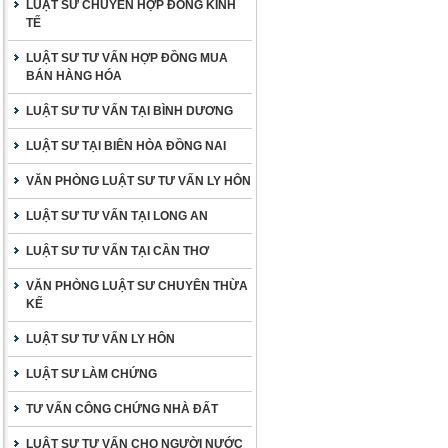
LUẬT SƯ CHUYÊN HỢP ĐỒNG KINH
TẾ
LUẬT SƯ TƯ VẤN HỢP ĐỒNG MUA
BÁN HÀNG HÓA
LUẬT SƯ TƯ VẤN TẠI BÌNH DƯƠNG
LUẬT SƯ TẠI BIÊN HÒA ĐỒNG NAI
VĂN PHÒNG LUẬT SƯ TƯ VẤN LY HÔN
LUẬT SƯ TƯ VẤN TẠI LONG AN
LUẬT SƯ TƯ VẤN TẠI CẦN THƠ
VĂN PHÒNG LUẬT SƯ CHUYÊN THỪA
KẾ
LUẬT SƯ TƯ VẤN LY HÔN
LUẬT SƯ LÀM CHỨNG
TƯ VẤN CÔNG CHỨNG NHÀ ĐẤT
LUẬT SƯ TƯ VẤN CHO NGƯỜI NƯỚC