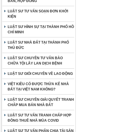
BẢN, HỢP ĐỒNG
LUẬT SƯ TƯ VẤN SOẠN ĐƠN KHỞI
KIỆN
LUẬT SƯ HÌNH SỰ TẠI THÀNH PHỐ HỒ
CHÍ MINH
LUẬT SƯ NHÀ ĐẤT TẠI THÀNH PHỐ
THỦ ĐỨC
LUẬT SƯ CHUYÊN TƯ VẤN BÀO
CHỮA TỘI LÂY LAN DỊCH BỆNH
LUẬT SƯ GIỎI CHUYÊN VỀ LAO ĐỘNG
VIỆT KIỀU CÓ ĐƯỢC THỪA KẾ NHÀ
ĐẤT TẠI VIỆT NAM KHÔNG?
LUẬT SƯ CHUYÊN GIẢI QUYẾT TRANH
CHẤP MUA BÁN NHÀ ĐẤT
LUẬT SƯ TƯ VẤN TRANH CHẤP HỢP
ĐỒNG THUÊ NHÀ MÙA COVID
LUẬT SƯ TƯ VẤN PHÂN CHIA TÀI SẢN