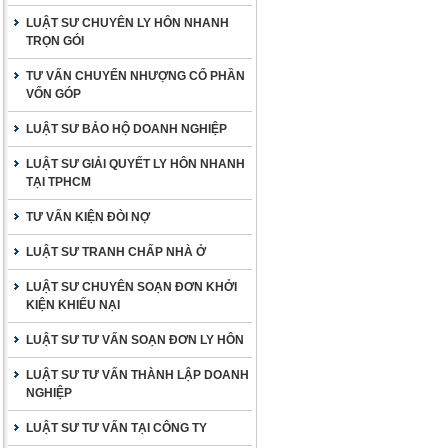
LUẬT SƯ CHUYÊN LY HÔN NHANH
TRỌN GÓI
TƯ VẤN CHUYỂN NHƯỢNG CỔ PHẦN
VỐN GÓP
LUẬT SƯ BẢO HỘ DOANH NGHIỆP
LUẬT SƯ GIẢI QUYẾT LY HÔN NHANH
TẠI TPHCM
TƯ VẤN KIỆN ĐÒI NỢ
LUẬT SƯ TRANH CHẤP NHÀ Ở
LUẬT SƯ CHUYÊN SOẠN ĐƠN KHỞI
KIỆN KHIẾU NẠI
LUẬT SƯ TƯ VẤN SOẠN ĐƠN LY HÔN
LUẬT SƯ TƯ VẤN THÀNH LẬP DOANH
NGHIỆP
LUẬT SƯ TƯ VẤN TẠI CÔNG TY