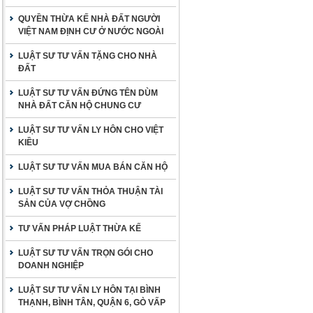
QUYỀN THỪA KẾ NHÀ ĐẤT NGƯỜI
VIỆT NAM ĐỊNH CƯ Ở NƯỚC NGOÀI
LUẬT SƯ TƯ VẤN TẶNG CHO NHÀ
ĐẤT
LUẬT SƯ TƯ VẤN ĐỨNG TÊN DÙM
NHÀ ĐẤT CĂN HỘ CHUNG CƯ
LUẬT SƯ TƯ VẤN LY HÔN CHO VIỆT
KIỀU
LUẬT SƯ TƯ VẤN MUA BÁN CĂN HỘ
LUẬT SƯ TƯ VẤN THỎA THUẬN TÀI
SẢN CỦA VỢ CHỒNG
TƯ VẤN PHÁP LUẬT THỪA KẾ
LUẬT SƯ TƯ VẤN TRỌN GÓI CHO
DOANH NGHIỆP
LUẬT SƯ TƯ VẤN LY HÔN TẠI BÌNH
THẠNH, BÌNH TÂN, QUẬN 6, GÒ VẤP