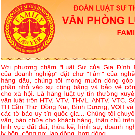
Với phương châm "Luật Sư của Gia Đình 
của doanh nghiệp" đặt chữ "Tâm" của nghề
hàng đầu, chúng tôi mong muốn đóng góp
phần nhỏ vào sự công bằng và bảo vệ côn
cho xã hội. Là hãng luật uy tín thường xuyê
vấn luật trên HTV, VTV, THVL, ANTV, VTC, S
TH Cần Thơ, Đồng Nai, Bình Dương, VOH và 
các tờ báo uy tín quốc gia... Chúng tôi chuyê
vấn, bào chữa cho khách hàng, thân chủ trên
lĩnh vực đất đai, thừa kế, hình sự, doanh ngh
ly hôn, công nợ, lao động, hợp đồng....