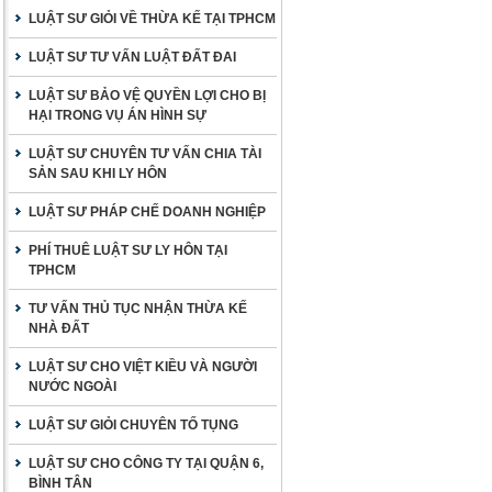
LUẬT SƯ GIỎI VỀ THỪA KẾ TẠI TPHCM
LUẬT SƯ TƯ VẤN LUẬT ĐẤT ĐAI
LUẬT SƯ BẢO VỆ QUYỀN LỢI CHO BỊ
HẠI TRONG VỤ ÁN HÌNH SỰ
LUẬT SƯ CHUYÊN TƯ VẤN CHIA TÀI
SẢN SAU KHI LY HÔN
LUẬT SƯ PHÁP CHẾ DOANH NGHIỆP
PHÍ THUÊ LUẬT SƯ LY HÔN TẠI
TPHCM
TƯ VẤN THỦ TỤC NHẬN THỪA KẾ
NHÀ ĐẤT
LUẬT SƯ CHO VIỆT KIỀU VÀ NGƯỜI
NƯỚC NGOÀI
LUẬT SƯ GIỎI CHUYÊN TỐ TỤNG
LUẬT SƯ CHO CÔNG TY TẠI QUẬN 6,
BÌNH TÂN