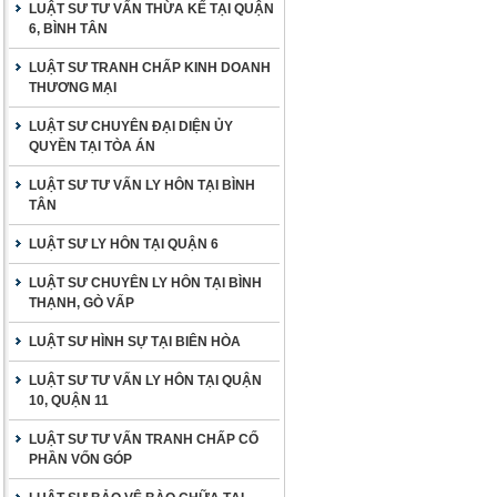
LUẬT SƯ TƯ VẤN THỪA KẾ TẠI QUẬN
6, BÌNH TÂN
LUẬT SƯ TRANH CHẤP KINH DOANH
THƯƠNG MẠI
LUẬT SƯ CHUYÊN ĐẠI DIỆN ỦY
QUYỀN TẠI TÒA ÁN
LUẬT SƯ TƯ VẤN LY HÔN TẠI BÌNH
TÂN
LUẬT SƯ LY HÔN TẠI QUẬN 6
LUẬT SƯ CHUYÊN LY HÔN TẠI BÌNH
THẠNH, GÒ VẤP
LUẬT SƯ HÌNH SỰ TẠI BIÊN HÒA
LUẬT SƯ TƯ VẤN LY HÔN TẠI QUẬN
10, QUẬN 11
LUẬT SƯ TƯ VẤN TRANH CHẤP CỐ
PHẦN VỐN GÓP