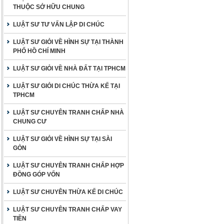
THUỘC SỞ HỮU CHUNG
LUẬT SƯ TƯ VẤN LẬP DI CHÚC
LUẬT SƯ GIỎI VỀ HÌNH SỰ TẠI THÀNH
PHỐ HỒ CHÍ MINH
LUẬT SƯ GIỎI VỀ NHÀ ĐẤT TẠI TPHCM
LUẬT SƯ GIỎI DI CHÚC THỪA KẾ TẠI
TPHCM
LUẬT SƯ CHUYÊN TRANH CHẤP NHÀ
CHUNG CƯ
LUẬT SƯ GIỎI VỀ HÌNH SỰ TẠI SÀI
GÒN
LUẬT SƯ CHUYÊN TRANH CHẤP HỢP
ĐỒNG GÓP VỐN
LUẬT SƯ CHUYÊN THỪA KẾ DI CHÚC
LUẬT SƯ CHUYÊN TRANH CHẤP VAY
TIỀN