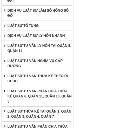
ĐAI
DỊCH VỤ LUẬT SƯ LÀM SỔ HỒNG SỔ
ĐỎ
LUẬT SƯ TỐ TỤNG
DỊCH VỤ LUẬT SƯ LY HÔN NHANH
LUẬT SƯ TƯ VẤN LY HÔN TẠI QUẬN 5,
QUẬN 11
LUẬT SƯ TƯ VẤN NGHĨA VỤ CẤP
DƯỠNG
LUẬT SƯ TƯ VẤN THỪA KẾ THEO DI
CHÚC
LUẬT SƯ TƯ VẤN PHÂN CHIA THỪA
KẾ QUẬN 6, QUẬN 11, QUẬN 10, QUẬN
5
LUẬT SƯ THỪA KẾ TẠI QUẬN 1, QUẬN
2, QUẬN 3, QUẬN 4, QUẬN 7
LUẬT SƯ TƯ VẤN PHÂN CHIA THỪA