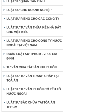
LUẬT SƯ QUẬN TÂN BÌNH
LUẬT SƯ CHO DOANH NGHIỆP
LUẬT SƯ RIÊNG CHO CÁC CÔNG TY
LUẬT SƯ TƯ VẤN THỪA KẾ NHÀ ĐẤT
CHO VIỆT KIỀU
LUẬT SƯ RIÊNG CHO CÔNG TY NƯỚC
NGOÀI TẠI VIỆT NAM
ĐOÀN LUẬT SƯ TPHCM - VPLS GIA
ĐÌNH
TƯ VẤN CHIA TÀI SẢN KHI LY HÔN
LUẬT SƯ TƯ VẤN TRANH CHẤP TẠI
TOÀ ÁN
LUẬT SƯ TƯ VẤN LY HÔN CÓ YẾU TỐ
NƯỚC NGOÀI
LUẬT SƯ BÀO CHỮA TẠI TÒA ÁN
TPHCM