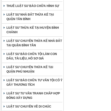
THUÊ LUẬT SƯ BÀO CHỮA HÌNH SỰ
LUẬT SƯ NHÀ ĐẤT THỪA KẾ TẠI
QUẬN TÂN BÌNH
LUẬT SƯ THỪA KẾ TẠI HUYỆN BÌNH
CHÁNH
LUẬT SƯ CHUYÊN THỪA KẾ NHÀ ĐẤT
TẠI QUẬN BÌNH TÂN
LUẬT SƯ BÀO CHỮA TỘI LÀM CON
DẤU, TÀI LIỆU, HỒ SƠ GIẢ
LUẬT SƯ CHUYÊN THỪA KẾ TẠI
QUẬN PHÚ NHUẬN
LUẬT SƯ BÀO CHỮA TƯ VẤN TỘI CỐ Ý
GÂY THƯƠNG TÍCH
LUẬT SƯ TƯ VẤN TRANH CHẤP HỢP
ĐỒNG XÂY DỰNG
LUẬT SƯ CHUYÊN VỀ DI CHÚC