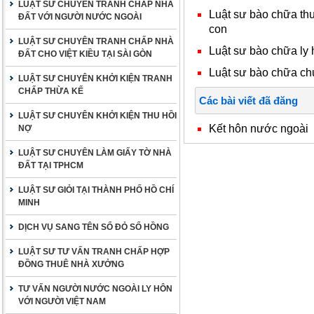
LUẬT SƯ CHUYÊN TRANH CHẤP NHÀ
Luật sư bào chữa thu
ĐẤT VỚI NGƯỜI NƯỚC NGOÀI
con
LUẬT SƯ CHUYÊN TRANH CHẤP NHÀ
Luật sư bào chữa ly 
ĐẤT CHO VIỆT KIỀU TẠI SÀI GÒN
Luật sư bào chữa ch
LUẬT SƯ CHUYÊN KHỞI KIỆN TRANH
CHẤP THỪA KẾ
Các bài viết đã đăng
LUẬT SƯ CHUYÊN KHỞI KIỆN THU HỒI
Kết hôn nước ngoài
NỢ
LUẬT SƯ CHUYÊN LÀM GIẤY TỜ NHÀ
ĐẤT TẠI TPHCM
LUẬT SƯ GIỎI TẠI THÀNH PHỐ HỒ CHÍ
MINH
DỊCH VỤ SANG TÊN SỔ ĐỎ SỔ HỒNG
LUẬT SƯ TƯ VẤN TRANH CHẤP HỢP
ĐỒNG THUÊ NHÀ XƯỞNG
TƯ VẤN NGƯỜI NƯỚC NGOÀI LY HÔN
VỚI NGƯỜI VIỆT NAM