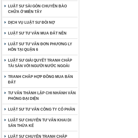
LUẬT SƯ SÀI GÒN CHUYÊN BÀO
CHỮA Ở MIỀN TÂY
DỊCH VỤ LUẬT SƯ ĐÒI NỢ
LUẬT SƯ TƯ VẤN MUA ĐẤT NỀN
LUẬT SƯ TƯ VẤN ĐƠN PHƯƠNG LY
HÔN TẠI QUẬN 6
LUẬT SƯ GIẢI QUYẾT TRANH CHẤP
TÀI SẢN VỚI NGƯỜI NƯỚC NGOÀI
TRANH CHẤP HỢP ĐỒNG MUA BÁN
ĐẤT
TƯ VẤN THÀNH LẬP CHI NHÁNH VĂN
PHÒNG ĐẠI DIỆN
LUẬT SƯ TƯ VẤN CÔNG TY CỔ PHẦN
LUẬT SƯ CHUYÊN TƯ VẤN KHAI DI
SẢN THỪA KẾ
LUẬT SƯ CHUYÊN TRANH CHẤP