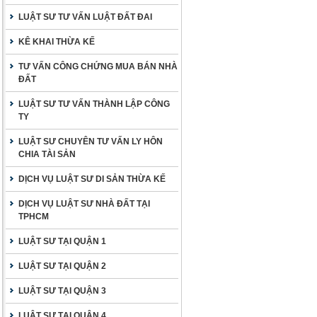
LUẬT SƯ TƯ VẤN LUẬT ĐẤT ĐAI
KÊ KHAI THỪA KẾ
TƯ VẤN CÔNG CHỨNG MUA BÁN NHÀ
ĐẤT
LUẬT SƯ TƯ VẤN THÀNH LẬP CÔNG
TY
LUẬT SƯ CHUYÊN TƯ VẤN LY HÔN
CHIA TÀI SẢN
DỊCH VỤ LUẬT SƯ DI SẢN THỪA KẾ
DỊCH VỤ LUẬT SƯ NHÀ ĐẤT TẠI
TPHCM
LUẬT SƯ TẠI QUẬN 1
LUẬT SƯ TẠI QUẬN 2
LUẬT SƯ TẠI QUẬN 3
LUẬT SƯ TẠI QUẬN 4