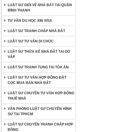
LUẬT SƯ GIỎI VỀ NHÀ ĐẤT TẠI QUẬN
BÌNH THẠNH
TƯ VẤN DU HỌC XIN VISA
LUẬT SƯ TRANH CHẤP NHÀ ĐẤT
LUẬT SƯ TƯ VẤN DI CHÚC
LUẬT SƯ THỪA KẾ NHÀ ĐẤT TẠI GÒ
VẤP
LUẬT SƯ TRANH TỤNG TẠI TÒA ÁN
LUẬT SƯ TƯ VẤN HỢP ĐỒNG ĐẶT
CỌC MUA BÁN NHÀ ĐẤT
LUẬT SƯ CHUYÊN TƯ VẤN HỢP ĐỒNG
THUÊ NHÀ
VĂN PHÒNG LUẬT SƯ CHUYÊN HÌNH
SỰ TẠI TPHCM
LUẬT SƯ CHUYÊN TRANH CHẤP HỢP
ĐỒNG