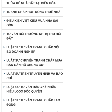
THỪA KẾ NHÀ ĐẤT TẠI BIÊN HÒA
TRANH CHẤP HỢP ĐỒNG THUÊ NHÀ
ĐIỀU KIỆN VIỆT KIỀU MUA NHÀ SÀI
GÒN
TƯ VẤN BỒI THƯỜNG KHI BỊ THU HỒI
ĐẤT
LUẬT SƯ TƯ VẤN TRANH CHẤP NỘI
BỘ DOANH NGHIỆP
LUẬT SƯ CHUYÊN TRANH CHẤP MUA
BÁN CĂN HỘ CHUNG CƯ
LUẬT SƯ TRÊN TRUYỀN HÌNH VÀ BÁO
CHÍ
LUẬT SƯ TƯ VẤN ĐĂNG KÝ NHÃN
HIỆU LOGO ĐỘC QUYỀN
LUẬT SƯ TƯ VẤN TRANH CHẤP LAO
ĐỘNG