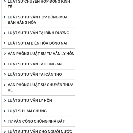
LUẬT SƯ CHUYÊN HỢP ĐỒNG KINH
TẾ
LUẬT SƯ TƯ VẤN HỢP ĐỒNG MUA
BÁN HÀNG HÓA
LUẬT SƯ TƯ VẤN TẠI BÌNH DƯƠNG
LUẬT SƯ TẠI BIÊN HÒA ĐỒNG NAI
VĂN PHÒNG LUẬT SƯ TƯ VẤN LY HÔN
LUẬT SƯ TƯ VẤN TẠI LONG AN
LUẬT SƯ TƯ VẤN TẠI CẦN THƠ
VĂN PHÒNG LUẬT SƯ CHUYÊN THỪA
KẾ
LUẬT SƯ TƯ VẤN LY HÔN
LUẬT SƯ LÀM CHỨNG
TƯ VẤN CÔNG CHỨNG NHÀ ĐẤT
LUẬT SƯ TƯ VẤN CHO NGƯỜI NƯỚC