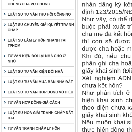
nhận đăng ký kết
CHUNG CỦA VỢ CHỒNG
định 123/2015/NĐ
LUẬT SƯ TƯ VẤN THU HỒI CÔNG NỢ
Như vậy, có thể t
LUẬT SƯ CHUYÊN GIẢI QUYẾT TRANH
buộc phải xuất t
CHẤP
cha mẹ đã kết hô
thì con sẽ được 
LUẬT SƯ LÀM LY HÔN NHANH TẠI
TPHCM
được cha hoặc m
Khi đó, nếu chư
TƯ VẤN KIỆN ĐÒI LẠI NHÀ CHO Ở
NHỜ
phần ghi cha hoặc
giấy khai sinh (Đ
LUẬT SƯ TƯ VẤN KIỆN ĐÒI NHÀ
Xét nghiệm ADN 
LUẬT SƯ TƯ VẤN MUA BÁN NHÀ ĐẤT
chưa kết hôn?
Như phân tích ở 
LUẬT SƯ TƯ VẤN HỢP ĐỒNG VÔ HIỆU
hiện khai sinh ch
TƯ VẤN HỢP ĐỒNG GIẢ CÁCH
theo diện chưa x
LUẬT SƯ HÒA GIẢI TRANH CHẤP ĐẤT
giấy khai sinh kh
ĐAI
Nếu muốn khai si
thực hiện đồng th
TƯ VẤN TRANH CHẤP LY HÔN