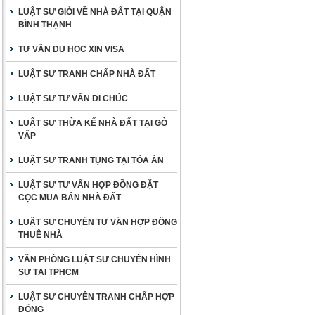
LUẬT SƯ GIỎI VỀ NHÀ ĐẤT TẠI QUẬN
BÌNH THẠNH
TƯ VẤN DU HỌC XIN VISA
LUẬT SƯ TRANH CHẤP NHÀ ĐẤT
LUẬT SƯ TƯ VẤN DI CHÚC
LUẬT SƯ THỪA KẾ NHÀ ĐẤT TẠI GÒ
VẤP
LUẬT SƯ TRANH TỤNG TẠI TÒA ÁN
LUẬT SƯ TƯ VẤN HỢP ĐỒNG ĐẶT
CỌC MUA BÁN NHÀ ĐẤT
LUẬT SƯ CHUYÊN TƯ VẤN HỢP ĐỒNG
THUÊ NHÀ
VĂN PHÒNG LUẬT SƯ CHUYÊN HÌNH
SỰ TẠI TPHCM
LUẬT SƯ CHUYÊN TRANH CHẤP HỢP
ĐỒNG