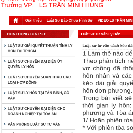
Trưởng VP: LS TRẦN MINH HÙNG
Giới thiệu
Luật Sư Bào Chữa Hình Sự
VIDEO LS TRẦN MI
HOẠT ĐỘNG LUẬT SƯ
Luật Sư Tư Vấn Ly Hôn
Luật sư tư vấn cách kéo dài
LUẬT SƯ GIẢI QUYẾT THUẬN TÌNH LY
HÔN TẠI TPHCM
1.Làm thế nào để 
Theo phân tích nê
LUẬT SƯ CHUYÊN ĐẠI DIỆN ỦY
QUYỀN LY HÔN
vợ chồng đã thố
hôn nhân và các 
LUẬT SƯ CHUYÊN SOẠN THẢO CÁC
kéo dài giải quyế
LOẠI HỢP ĐỒNG
hôn đơn phương.
LUẬT SƯ LY HÔN TẠI TÂN BÌNH, GÒ
Trong bài viết s
VẤP
thời gian ly hôn
LUẬT SƯ CHUYÊN ĐẠI DIỆN CHO
phương và Tòa án
DOANH NGHIỆP TẠI TÒA ÁN
1/ Hoãn phiên tòa
VĂN PHÒNG LUẬT SƯ TƯ VẤN
* Với phiên tòa s