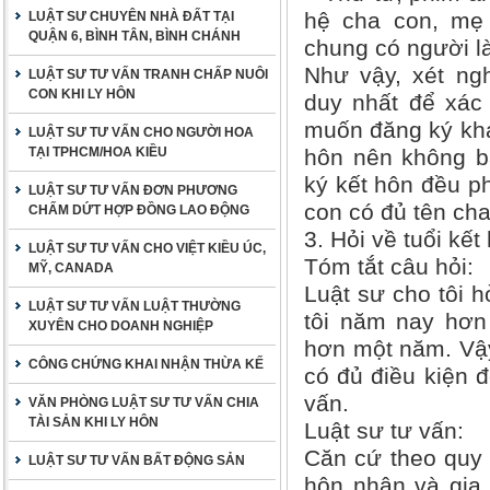
hệ cha con, mẹ
LUẬT SƯ CHUYÊN NHÀ ĐẤT TẠI
QUẬN 6, BÌNH TÂN, BÌNH CHÁNH
chung có người l
Như vậy, xét ng
LUẬT SƯ TƯ VẤN TRANH CHẤP NUÔI
CON KHI LY HÔN
duy nhất để xác
muốn đăng ký kha
LUẬT SƯ TƯ VẤN CHO NGƯỜI HOA
TẠI TPHCM/HOA KIỀU
hôn nên không b
ký kết hôn đều p
LUẬT SƯ TƯ VẤN ĐƠN PHƯƠNG
con có đủ tên ch
CHẤM DỨT HỢP ĐỒNG LAO ĐỘNG
3. Hỏi về tuổi kế
LUẬT SƯ TƯ VẤN CHO VIỆT KIỀU ÚC,
Tóm tắt câu hỏi:
MỸ, CANADA
Luật sư cho tôi h
LUẬT SƯ TƯ VẤN LUẬT THƯỜNG
tôi năm nay hơn
XUYÊN CHO DOANH NGHIỆP
hơn một năm. Vậy,
CÔNG CHỨNG KHAI NHẬN THỪA KẾ
có đủ điều kiện 
vấn.
VĂN PHÒNG LUẬT SƯ TƯ VẤN CHIA
TÀI SẢN KHI LY HÔN
Luật sư tư vấn:
Căn cứ theo quy 
LUẬT SƯ TƯ VẤN BẤT ĐỘNG SẢN
hôn nhân và gia 