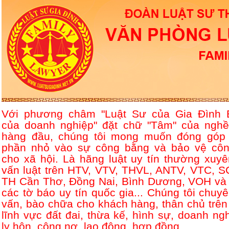
Với phương châm "Luật Sư của Gia Đình 
của doanh nghiệp" đặt chữ "Tâm" của nghề
hàng đầu, chúng tôi mong muốn đóng góp
phần nhỏ vào sự công bằng và bảo vệ côn
cho xã hội. Là hãng luật uy tín thường xuyê
vấn luật trên HTV, VTV, THVL, ANTV, VTC, S
TH Cần Thơ, Đồng Nai, Bình Dương, VOH và 
các tờ báo uy tín quốc gia... Chúng tôi chuyê
vấn, bào chữa cho khách hàng, thân chủ trên
lĩnh vực đất đai, thừa kế, hình sự, doanh ngh
ly hôn, công nợ, lao động, hợp đồng....