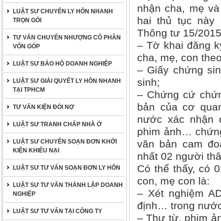
nhận cha, mẹ và 
LUẬT SƯ CHUYÊN LY HÔN NHANH
hai thủ tục này
TRỌN GÓI
Thông tư 15/201
TƯ VẤN CHUYỂN NHƯỢNG CỔ PHẦN
– Tờ khai đăng k
VỐN GÓP
cha, mẹ, con the
LUẬT SƯ BẢO HỘ DOANH NGHIỆP
– Giấy chứng sin
sinh;
LUẬT SƯ GIẢI QUYẾT LY HÔN NHANH
TẠI TPHCM
– Chứng cứ chứn
bản của cơ quan
TƯ VẤN KIỆN ĐÒI NỢ
nước xác nhận q
LUẬT SƯ TRANH CHẤP NHÀ Ở
phim ảnh… chứng
LUẬT SƯ CHUYÊN SOẠN ĐƠN KHỞI
văn bản cam đoa
KIỆN KHIẾU NẠI
nhất 02 người thâ
Có thể thấy, có 
LUẬT SƯ TƯ VẤN SOẠN ĐƠN LY HÔN
con, mẹ con là:
LUẬT SƯ TƯ VẤN THÀNH LẬP DOANH
– Xét nghiệm AD
NGHIỆP
định… trong nước
LUẬT SƯ TƯ VẤN TẠI CÔNG TY
– Thư từ, phim ả