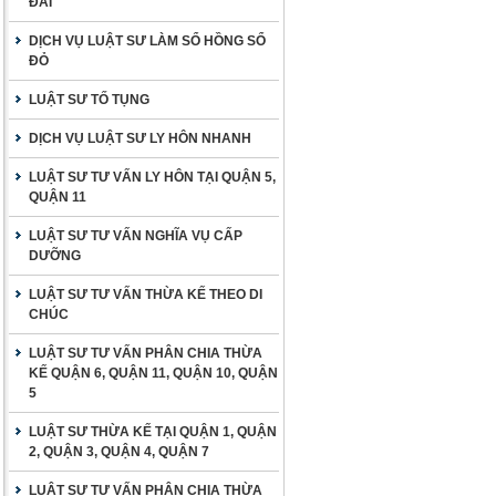
ĐAI
DỊCH VỤ LUẬT SƯ LÀM SỔ HỒNG SỔ
ĐỎ
LUẬT SƯ TỐ TỤNG
DỊCH VỤ LUẬT SƯ LY HÔN NHANH
LUẬT SƯ TƯ VẤN LY HÔN TẠI QUẬN 5,
QUẬN 11
LUẬT SƯ TƯ VẤN NGHĨA VỤ CẤP
DƯỠNG
LUẬT SƯ TƯ VẤN THỪA KẾ THEO DI
CHÚC
LUẬT SƯ TƯ VẤN PHÂN CHIA THỪA
KẾ QUẬN 6, QUẬN 11, QUẬN 10, QUẬN
5
LUẬT SƯ THỪA KẾ TẠI QUẬN 1, QUẬN
2, QUẬN 3, QUẬN 4, QUẬN 7
LUẬT SƯ TƯ VẤN PHÂN CHIA THỪA