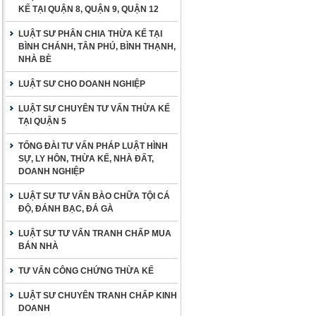
KẾ TẠI QUẬN 8, QUẬN 9, QUẬN 12
LUẬT SƯ PHÂN CHIA THỪA KẾ TẠI
BÌNH CHÁNH, TÂN PHÚ, BÌNH THẠNH,
NHÀ BÈ
LUẬT SƯ CHO DOANH NGHIỆP
LUẬT SƯ CHUYÊN TƯ VẤN THỪA KẾ
TẠI QUẬN 5
TỔNG ĐÀI TƯ VẤN PHÁP LUẬT HÌNH
SỰ, LY HÔN, THỪA KẾ, NHÀ ĐẤT,
DOANH NGHIỆP
LUẬT SƯ TƯ VẤN BÀO CHỮA TỘI CÁ
ĐỘ, ĐÁNH BẠC, ĐÁ GÀ
LUẬT SƯ TƯ VẤN TRANH CHẤP MUA
BÁN NHÀ
TƯ VẤN CÔNG CHỨNG THỪA KẾ
LUẬT SƯ CHUYÊN TRANH CHẤP KINH
DOANH