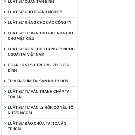
LUẬT SƯ QUẬN TÂN BÌNH
LUẬT SƯ CHO DOANH NGHIỆP
LUẬT SƯ RIÊNG CHO CÁC CÔNG TY
LUẬT SƯ TƯ VẤN THỪA KẾ NHÀ ĐẤT
CHO VIỆT KIỀU
LUẬT SƯ RIÊNG CHO CÔNG TY NƯỚC
NGOÀI TẠI VIỆT NAM
ĐOÀN LUẬT SƯ TPHCM - VPLS GIA
ĐÌNH
TƯ VẤN CHIA TÀI SẢN KHI LY HÔN
LUẬT SƯ TƯ VẤN TRANH CHẤP TẠI
TOÀ ÁN
LUẬT SƯ TƯ VẤN LY HÔN CÓ YẾU TỐ
NƯỚC NGOÀI
LUẬT SƯ BÀO CHỮA TẠI TÒA ÁN
TPHCM