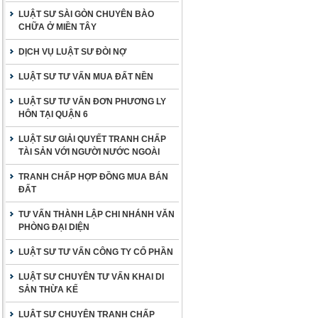
LUẬT SƯ SÀI GÒN CHUYÊN BÀO
CHỮA Ở MIỀN TÂY
DỊCH VỤ LUẬT SƯ ĐÒI NỢ
LUẬT SƯ TƯ VẤN MUA ĐẤT NỀN
LUẬT SƯ TƯ VẤN ĐƠN PHƯƠNG LY
HÔN TẠI QUẬN 6
LUẬT SƯ GIẢI QUYẾT TRANH CHẤP
TÀI SẢN VỚI NGƯỜI NƯỚC NGOÀI
TRANH CHẤP HỢP ĐỒNG MUA BÁN
ĐẤT
TƯ VẤN THÀNH LẬP CHI NHÁNH VĂN
PHÒNG ĐẠI DIỆN
LUẬT SƯ TƯ VẤN CÔNG TY CỔ PHẦN
LUẬT SƯ CHUYÊN TƯ VẤN KHAI DI
SẢN THỪA KẾ
LUẬT SƯ CHUYÊN TRANH CHẤP