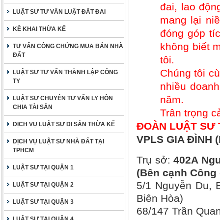
đai, lao độ
LUẬT SƯ TƯ VẤN LUẬT ĐẤT ĐAI
mang lại ni
KÊ KHAI THỪA KẾ
đóng góp tí
không biết m
TƯ VẤN CÔNG CHỨNG MUA BÁN NHÀ
ĐẤT
tôi.
Chúng tôi cù
LUẬT SƯ TƯ VẤN THÀNH LẬP CÔNG
TY
nhiều doanh
năm.
LUẬT SƯ CHUYÊN TƯ VẤN LY HÔN
CHIA TÀI SẢN
Trân trọng c
ĐOÀN LUẬT SƯ 
DỊCH VỤ LUẬT SƯ DI SẢN THỪA KẾ
VPLS GIA ĐÌNH (
DỊCH VỤ LUẬT SƯ NHÀ ĐẤT TẠI
TPHCM
Trụ sở:
402A Ngu
LUẬT SƯ TẠI QUẬN 1
(Bên cạnh Công 
5/1 Nguyễn Du, B
LUẬT SƯ TẠI QUẬN 2
Biên Hòa)
LUẬT SƯ TẠI QUẬN 3
68/147 Trần Quan
LUẬT SƯ TẠI QUẬN 4