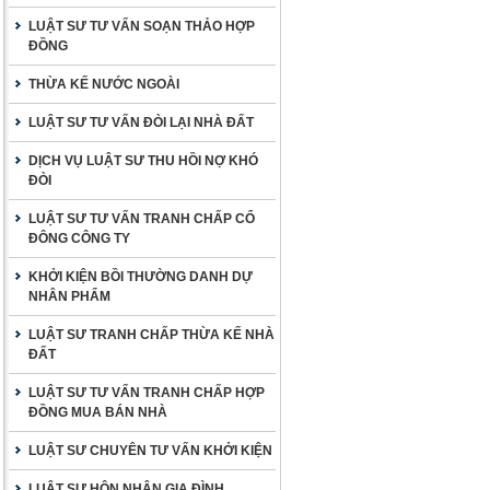
LUẬT SƯ TƯ VẤN SOẠN THẢO HỢP
ĐỒNG
THỪA KẾ NƯỚC NGOÀI
LUẬT SƯ TƯ VẤN ĐÒI LẠI NHÀ ĐẤT
DỊCH VỤ LUẬT SƯ THU HỒI NỢ KHÓ
ĐÒI
LUẬT SƯ TƯ VẤN TRANH CHẤP CỔ
ĐÔNG CÔNG TY
KHỞI KIỆN BỒI THƯỜNG DANH DỰ
NHÂN PHẨM
LUẬT SƯ TRANH CHẤP THỪA KẾ NHÀ
ĐẤT
LUẬT SƯ TƯ VẤN TRANH CHẤP HỢP
ĐỒNG MUA BÁN NHÀ
LUẬT SƯ CHUYÊN TƯ VẤN KHỞI KIỆN
LUẬT SƯ HÔN NHÂN GIA ĐÌNH