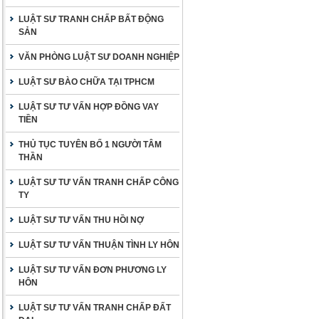
LUẬT SƯ TRANH CHẤP BẤT ĐỘNG
SẢN
VĂN PHÒNG LUẬT SƯ DOANH NGHIỆP
LUẬT SƯ BÀO CHỮA TẠI TPHCM
LUẬT SƯ TƯ VẤN HỢP ĐỒNG VAY
TIỀN
THỦ TỤC TUYÊN BỐ 1 NGƯỜI TÂM
THẦN
LUẬT SƯ TƯ VẤN TRANH CHẤP CÔNG
TY
LUẬT SƯ TƯ VẤN THU HỒI NỢ
LUẬT SƯ TƯ VẤN THUẬN TÌNH LY HÔN
LUẬT SƯ TƯ VẤN ĐƠN PHƯƠNG LY
HÔN
LUẬT SƯ TƯ VẤN TRANH CHẤP ĐẤT