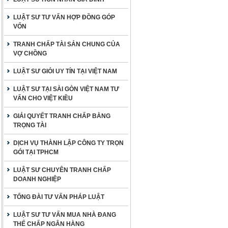
LUẬT SƯ TƯ VẤN HỢP ĐỒNG GÓP
VỐN
TRANH CHẤP TÀI SẢN CHUNG CỦA
VỢ CHỒNG
LUẬT SƯ GIỎI UY TÍN TẠI VIỆT NAM
LUẬT SƯ TẠI SÀI GÒN VIỆT NAM TƯ
VẤN CHO VIỆT KIỀU
GIẢI QUYẾT TRANH CHẤP BẰNG
TRỌNG TÀI
DỊCH VỤ THÀNH LẬP CÔNG TY TRỌN
GÓI TẠI TPHCM
LUẬT SƯ CHUYÊN TRANH CHẤP
DOANH NGHIỆP
TỔNG ĐÀI TƯ VẤN PHÁP LUẬT
LUẬT SƯ TƯ VẤN MUA NHÀ ĐANG
THẾ CHẤP NGÂN HÀNG