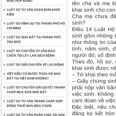
BẢN, HỢP ĐỒNG
tên cha và mẹ k
khai sinh cho co
LUẬT SƯ TƯ VẤN SOẠN ĐƠN KHỞI
KIỆN
Cha mẹ chưa đăn
sinh?
LUẬT SƯ HÌNH SỰ TẠI THÀNH PHỐ HỒ
Điều 14 Luật Hộ 
CHÍ MINH
sinh gồm những t
LUẬT SƯ NHÀ ĐẤT TẠI THÀNH PHỐ
như thông tin của
THỦ ĐỨC
tính, năm sinh, 
LUẬT SƯ CHUYÊN TƯ VẤN BÀO
người đó; số địn
CHỮA TỘI LÂY LAN DỊCH BỆNH
Theo đó, hồ sơ, 
LUẬT SƯ GIỎI CHUYÊN VỀ LAO ĐỘNG
khai sinh được nê
– Tờ khai theo m
VIỆT KIỀU CÓ ĐƯỢC THỪA KẾ NHÀ
ĐẤT TẠI VIỆT NAM KHÔNG?
– Giấy chứng sin
phải nộp văn bả
LUẬT SƯ CHUYÊN GIẢI QUYẾT TRANH
CHẤP MUA BÁN NHÀ ĐẤT
việc sinh. Không 
cam đoan về việ
LUẬT SƯ TƯ VẤN TRANH CHẤP HỢP
Đặc biệt, nếu ch
ĐỒNG THUÊ NHÀ MÙA COVID
đăng ký kết hôn 
LUẬT SƯ TƯ VẤN PHÂN CHIA TÀI SẢN