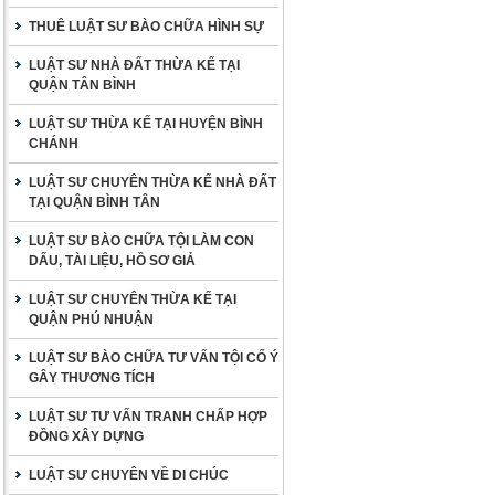
THUÊ LUẬT SƯ BÀO CHỮA HÌNH SỰ
LUẬT SƯ NHÀ ĐẤT THỪA KẾ TẠI
QUẬN TÂN BÌNH
LUẬT SƯ THỪA KẾ TẠI HUYỆN BÌNH
CHÁNH
LUẬT SƯ CHUYÊN THỪA KẾ NHÀ ĐẤT
TẠI QUẬN BÌNH TÂN
LUẬT SƯ BÀO CHỮA TỘI LÀM CON
DẤU, TÀI LIỆU, HỒ SƠ GIẢ
LUẬT SƯ CHUYÊN THỪA KẾ TẠI
QUẬN PHÚ NHUẬN
LUẬT SƯ BÀO CHỮA TƯ VẤN TỘI CỐ Ý
GÂY THƯƠNG TÍCH
LUẬT SƯ TƯ VẤN TRANH CHẤP HỢP
ĐỒNG XÂY DỰNG
LUẬT SƯ CHUYÊN VỀ DI CHÚC