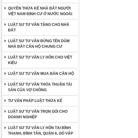
QUYỀN THỪA KẾ NHÀ ĐẤT NGƯỜI
VIỆT NAM ĐỊNH CƯ Ở NƯỚC NGOÀI
LUẬT SƯ TƯ VẤN TẶNG CHO NHÀ
ĐẤT
LUẬT SƯ TƯ VẤN ĐỨNG TÊN DÙM
NHÀ ĐẤT CĂN HỘ CHUNG CƯ
LUẬT SƯ TƯ VẤN LY HÔN CHO VIỆT
KIỀU
LUẬT SƯ TƯ VẤN MUA BÁN CĂN HỘ
LUẬT SƯ TƯ VẤN THỎA THUẬN TÀI
SẢN CỦA VỢ CHỒNG
TƯ VẤN PHÁP LUẬT THỪA KẾ
LUẬT SƯ TƯ VẤN TRỌN GÓI CHO
DOANH NGHIỆP
LUẬT SƯ TƯ VẤN LY HÔN TẠI BÌNH
THẠNH, BÌNH TÂN, QUẬN 6, GÒ VẤP