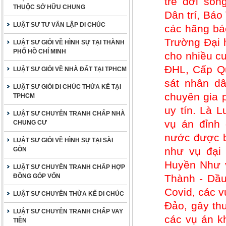
trẻ đời sốn
THUỘC SỞ HỮU CHUNG
Dân trí, Bá
LUẬT SƯ TƯ VẤN LẬP DI CHÚC
các hãng báo
Trường Đại 
LUẬT SƯ GIỎI VỀ HÌNH SỰ TẠI THÀNH
PHỐ HỒ CHÍ MINH
cho nhiều cu
ĐHL, Cấp Qu
LUẬT SƯ GIỎI VỀ NHÀ ĐẤT TẠI TPHCM
sát nhân dâ
LUẬT SƯ GIỎI DI CHÚC THỪA KẾ TẠI
chuyên gia 
TPHCM
uy tín. Là 
LUẬT SƯ CHUYÊN TRANH CHẤP NHÀ
vụ án đỉnh 
CHUNG CƯ
nước được b
LUẬT SƯ GIỎI VỀ HÌNH SỰ TẠI SÀI
như vụ đại
GÒN
Huyền Như v
LUẬT SƯ CHUYÊN TRANH CHẤP HỢP
ĐỒNG GÓP VỐN
Thành - Dầu
Covid, các 
LUẬT SƯ CHUYÊN THỪA KẾ DI CHÚC
Đảo, gây thư
LUẬT SƯ CHUYÊN TRANH CHẤP VAY
các vụ án kh
TIỀN