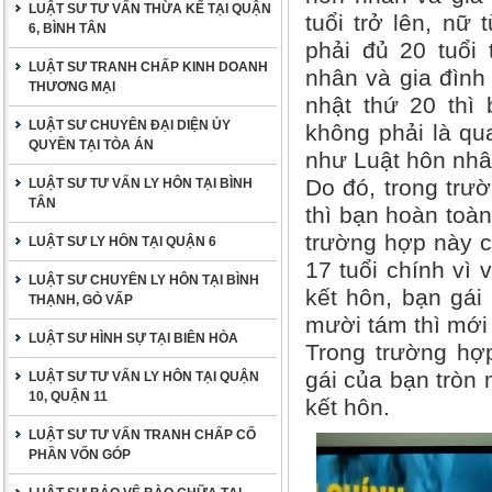
LUẬT SƯ TƯ VẤN THỪA KẾ TẠI QUẬN
tuổi trở lên, nữ 
6, BÌNH TÂN
phải đủ 20 tuổi 
LUẬT SƯ TRANH CHẤP KINH DOANH
nhân và gia đình
THƯƠNG MẠI
nhật thứ 20 thì
LUẬT SƯ CHUYÊN ĐẠI DIỆN ỦY
không phải là qu
QUYỀN TẠI TÒA ÁN
như Luật hôn nhâ
Do đó, trong trư
LUẬT SƯ TƯ VẤN LY HÔN TẠI BÌNH
TÂN
thì bạn hoàn toàn
trường hợp này c
LUẬT SƯ LY HÔN TẠI QUẬN 6
17 tuổi chính vì 
LUẬT SƯ CHUYÊN LY HÔN TẠI BÌNH
kết hôn, bạn gái
THẠNH, GÒ VẤP
mười tám thì mới 
LUẬT SƯ HÌNH SỰ TẠI BIÊN HÒA
Trong trường hợp
gái của bạn tròn 
LUẬT SƯ TƯ VẤN LY HÔN TẠI QUẬN
10, QUẬN 11
kết hôn.
LUẬT SƯ TƯ VẤN TRANH CHẤP CỐ
PHẦN VỐN GÓP