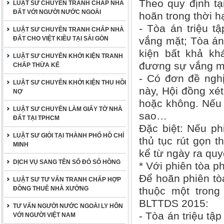
Theo quy định tạ
LUẬT SƯ CHUYÊN TRANH CHẤP NHÀ
ĐẤT VỚI NGƯỜI NƯỚC NGOÀI
hoãn trong thời h
- Tòa án triệu t
LUẬT SƯ CHUYÊN TRANH CHẤP NHÀ
ĐẤT CHO VIỆT KIỀU TẠI SÀI GÒN
vắng mặt; Tòa án 
kiện bất khả kh
LUẬT SƯ CHUYÊN KHỞI KIỆN TRANH
đương sự vắng m
CHẤP THỪA KẾ
- Có đơn đề nghị
LUẬT SƯ CHUYÊN KHỞI KIỆN THU HỒI
này, Hội đồng xé
NỢ
hoặc không. Nếu 
LUẬT SƯ CHUYÊN LÀM GIẤY TỜ NHÀ
sao…
ĐẤT TẠI TPHCM
Đặc biệt: Nếu ph
LUẬT SƯ GIỎI TẠI THÀNH PHỐ HỒ CHÍ
thủ tục rút gọn 
MINH
kể từ ngày ra quy
DỊCH VỤ SANG TÊN SỔ ĐỎ SỔ HỒNG
* Với phiên tòa p
Để hoãn phiên tò
LUẬT SƯ TƯ VẤN TRANH CHẤP HỢP
ĐỒNG THUÊ NHÀ XƯỞNG
thuộc một trong
BLTTDS 2015:
TƯ VẤN NGƯỜI NƯỚC NGOÀI LY HÔN
- Tòa án triệu tậ
VỚI NGƯỜI VIỆT NAM