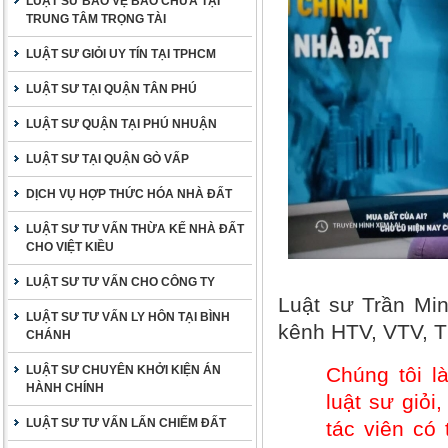
LUẬT SƯ BẢO VỆ BÀO CHỮA TẠI
TRUNG TÂM TRỌNG TÀI
LUẬT SƯ GIỎI UY TÍN TẠI TPHCM
LUẬT SƯ TẠI QUẬN TÂN PHÚ
LUẬT SƯ QUẬN TẠI PHÚ NHUẬN
LUẬT SƯ TẠI QUẬN GÒ VẤP
DỊCH VỤ HỢP THỨC HÓA NHÀ ĐẤT
LUẬT SƯ TƯ VẤN THỪA KẾ NHÀ ĐẤT
CHO VIỆT KIỀU
LUẬT SƯ TƯ VẤN CHO CÔNG TY
Luật sư Trần Min
LUẬT SƯ TƯ VẤN LY HÔN TẠI BÌNH
kênh HTV, VTV, 
CHÁNH
LUẬT SƯ CHUYÊN KHỞI KIỆN ÁN
Chúng tôi l
HÀNH CHÍNH
luật sư giỏi
LUẬT SƯ TƯ VẤN LẤN CHIẾM ĐẤT
tác viên có