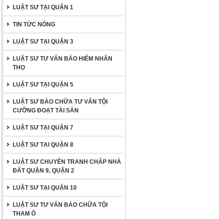
LUẬT SƯ TẠI QUẬN 1
TIN TỨC NÓNG
LUẬT SƯ TẠI QUẬN 3
LUẬT SƯ TƯ VẤN BẢO HIỂM NHÂN
THỌ
LUẬT SƯ TẠI QUẬN 5
LUẬT SƯ BÀO CHỮA TƯ VẤN TỘI
CƯỠNG ĐOẠT TÀI SẢN
LUẬT SƯ TẠI QUẬN 7
LUẬT SƯ TẠI QUẬN 8
LUẬT SƯ CHUYÊN TRANH CHẤP NHÀ
ĐẤT QUẬN 9, QUẬN 2
LUẬT SƯ TẠI QUẬN 10
LUẬT SƯ TƯ VẤN BÀO CHỮA TỘI
THAM Ô