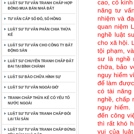
cao, có kinh
LUẬT SƯ TƯ VẤN TRANH CHẤP HỢP
ĐỒNG MUA BÁN NHÀ ĐẤT
năng tư vấn
nhiệm và đạ
TƯ VẤN CẤP SỔ ĐỎ, SỔ HỒNG
quan niệm L
LUẬT SƯ TƯ VẤN PHÂN CHIA THỪA
nghề luật s
KẾ
cho xã hội.
LUẬT SƯ TƯ VẤN CHO CÔNG TY BẤT
tội phạm, v
ĐỘNG SẢN
sư là nghề 
LUẬT SƯ CHUYÊN TRANH CHẤP ĐẤT
chữa, bảo vệ
ĐAI TẠI BÌNH CHÁNH
nguy hiểm vì
LUẬT SƯ BÀO CHỮA HÌNH SỰ
để làm được 
LUẬT SƯ TƯ VẤN NGOÀI GIỜ
có tài năng
TRANH CHẤP THỪA KẾ CÓ YẾU TỐ
nghề, chấp 
NƯỚC NGOÀI
nguy hiểm.
LUẬT SƯ TƯ VẤN TRANH CHẤP ĐÒI
đến công vi
LẠI TÀI SẢN
thì rất khó
LUẬT SƯ TƯ VẤN TRANH CHẤP ĐỨNG
vui của luậ