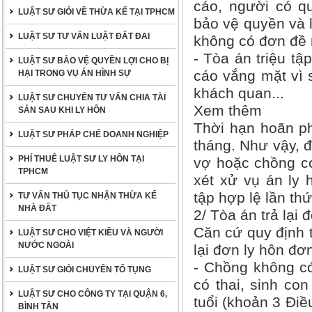
cáo, người có qu
LUẬT SƯ GIỎI VỀ THỪA KẾ TẠI TPHCM
bảo vệ quyền và 
LUẬT SƯ TƯ VẤN LUẬT ĐẤT ĐAI
không có đơn đề 
- Tòa án triệu tậ
LUẬT SƯ BẢO VỆ QUYỀN LỢI CHO BỊ
cáo vắng mặt vì 
HẠI TRONG VỤ ÁN HÌNH SỰ
khách quan...
LUẬT SƯ CHUYÊN TƯ VẤN CHIA TÀI
Xem thêm
SẢN SAU KHI LY HÔN
Thời hạn hoãn ph
LUẬT SƯ PHÁP CHẾ DOANH NGHIỆP
tháng. Như vậy, đ
PHÍ THUÊ LUẬT SƯ LY HÔN TẠI
vợ hoặc chồng có
TPHCM
xét xử vụ án ly 
tập hợp lệ lần thứ
TƯ VẤN THỦ TỤC NHẬN THỪA KẾ
NHÀ ĐẤT
2/ Tòa án trả lại 
Căn cứ quy định 
LUẬT SƯ CHO VIỆT KIỀU VÀ NGƯỜI
NƯỚC NGOÀI
lại đơn ly hôn đ
- Chồng không có
LUẬT SƯ GIỎI CHUYÊN TỐ TỤNG
có thai, sinh co
LUẬT SƯ CHO CÔNG TY TẠI QUẬN 6,
tuổi (khoản 3 Đi
BÌNH TÂN