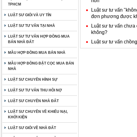
hôn
TPHCM
Luật sư tư vấn "không
LUẬT SƯ GIỎI VÀ UY TÍN
đơn phương được k
Luật sư tư vấn chưa 
LUẬT SƯ TƯ VẤN TẠI NHÀ
không?
LUẬT SƯ TƯ VẤN HỢP ĐỒNG MUA
Luật sư tư vấn chồng/
BÁN NHÀ ĐẤT
MẪU HỢP ĐỒNG MUA BÁN NHÀ
MẪU HỢP ĐỒNG ĐẶT CỌC MUA BÁN
NHÀ
LUẬT SƯ CHUYÊN HÌNH SỰ
LUẬT SƯ TƯ VẤN THU HỒI NỢ
LUẬT SƯ CHUYÊN NHÀ ĐẤT
LUẬT SƯ CHUYÊN VỀ KHIẾU NẠI,
KHỞI KIỆN
LUẬT SƯ GIỎI VỀ NHÀ ĐẤT