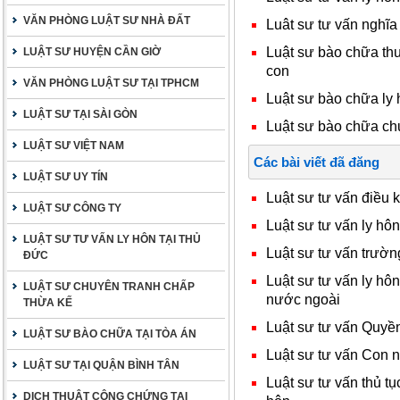
VĂN PHÒNG LUẬT SƯ NHÀ ĐẤT
Luât sư tư vấn nghĩa 
Luật sư bào chữa thu
LUẬT SƯ HUYỆN CẦN GIỜ
con
VĂN PHÒNG LUẬT SƯ TẠI TPHCM
Luật sư bào chữa ly 
LUẬT SƯ TẠI SÀI GÒN
Luật sư bào chữa ch
LUẬT SƯ VIỆT NAM
Các bài viết đã đăng
LUẬT SƯ UY TÍN
Luật sư tư vấn điều 
LUẬT SƯ CÔNG TY
Luật sư tư vấn ly hô
LUẬT SƯ TƯ VẤN LY HÔN TẠI THỦ
Luật sư tư vấn trườn
ĐỨC
Luật sư tư vấn ly hô
LUẬT SƯ CHUYÊN TRANH CHẤP
nước ngoài
THỪA KẾ
Luật sư tư vấn Quyề
LUẬT SƯ BÀO CHỮA TẠI TÒA ÁN
Luật sư tư vấn Con 
LUẬT SƯ TẠI QUẬN BÌNH TÂN
Luật sư tư vấn thủ tụ
DỊCH THUẬT CÔNG CHỨNG TẠI