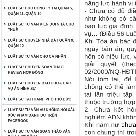
năng lực hành vi 
LUẬT SƯ CHO CÔNG TY TẠI QUẬN 5,
- Chưa có đủ đi
QUẬN 11, QUẬN 10
như không có că
LUẬT SƯ TƯ VẤN KIỆN ĐÒI NHÀ CHO
bạo lực gia đình
THUÊ
vụ… (Điều 56 Lu
Khi Tòa án bác đ
LUẬT SƯ CHUYÊN NHÀ ĐẤT QUẬN 9,
QUẬN 12
ngày bản án, quy
hôn có hiệu lực, 
LUẬT SƯ TƯ VẤN CHO CÁ NHÂN
giải quyết (th
LUẬT SƯ CHUYÊN SOẠN THẢO,
02/2000/NQ-HĐTP
REVIEW HỢP ĐỒNG
Nói tóm lại, để 
LUẬT SƯ CHUYÊN BÀO CHỮA CÁC
chồng có thể làm
VỤ ÁN HÌNH SỰ
tại lần triệu tậ
LUẬT SƯ TẠI THÀNH PHỐ THỦ ĐỨC
thuộc trường hợp
2. Chưa kết hôn
LUẬT SƯ TƯ VẤN VU KHỐNG NÓI XẤU
XÚC PHẠM DANH DỰ TRÊN
nghiệm ADN khô
FACEBOOK
Khi nam nữ
chưa
con chung thì tro
LUẬT SƯ TƯ VẤN SOẠN THẢO VĂN