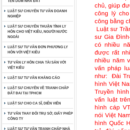
TÊN DÙM NHÀ ĐẤT
chủ, giúp đư
LUẬT SƯ CHUYÊN TƯ VẤN DOANH
công lý ch
NGHIỆP
công bằng c
LUẬT SƯ CHUYÊN THUẬN TÌNH LY
Luật sư Tr
HÔN CHO VIỆT KIỀU, NGƯỜI NƯỚC
sư Gia Đình
NGOÀI
có nhiều nă
LUẬT SƯ TƯ VẤN ĐƠN PHƯƠNG LY
được rất nh
HÔN VỚI VIỆT KIỀU
nhiều năm v
TƯ VẤN LY HÔN CHIA TÀI SẢN VỚI
vấn pháp lu
VIỆT KIỀU
như: Đài Tr
LUẬT SƯ TƯ VẤN KHÁNG CÁO
hình Việt Na
LUẬT SƯ CHUYÊN VỀ TRANH CHẤP
Truyền hìn
ĐẤT ĐAI TẠI TPHCM
vấn luật trê
LUẬT SƯ CHO CA SĨ, DIỄN VIÊN
hình cáp VT
TƯ VẤN THAY ĐỔI TRỤ SỞ, GIẤY PHÉP
nói Việt Nam
CÔNG TY
hình Quốc H
LUẬT SƯ TƯ VẤN TRANH CHẤP NHÀ