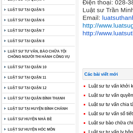
Điện thoại: 028-
Luật sư Trần Min
LUẬT SƯ TẠI QUẬN 5
Email:
luatsutha
LUẬT SƯ TẠI QUẬN 6
http://www.luatsu
LUẬT SƯ TẠI QUẬN 7
http://www.luats
LUẬT SƯ TẠI QUẬN 8
LUẬT SƯ TƯ VẤN, BÀO CHỮA TỘI
CHỐNG NGƯỜI THI HÀNH CÔNG VỤ
LUẬT SƯ TẠI QUẬN 10
Các bài viết mới
LUẬT SƯ TẠI QUẬN 11
Luật sư tư vấn khởi
LUẬT SƯ TẠI QUẬN 12
Luật sư tư vấn quyền 
LUẬT SƯ TẠI QUẬN BÌNH THẠNH
Luật sư tư vấn chia t
LUẬT SƯ TẠI HUYỆN BÌNH CHÁNH
Luật sư tư vấn sổ tiết
LUẬT SƯ HUYỆN NHÀ BÈ
Luật sư bào chữa chia
LUẬT SƯ HUYỆN HÓC MÔN
Luật sư tư vấn ly hôn