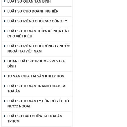
LUẬT SƯ QUẬN TÂN BÌNH
LUẬT SƯ CHO DOANH NGHIỆP
LUẬT SƯ RIÊNG CHO CÁC CÔNG TY
LUẬT SƯ TƯ VẤN THỪA KẾ NHÀ ĐẤT
CHO VIỆT KIỀU
LUẬT SƯ RIÊNG CHO CÔNG TY NƯỚC
NGOÀI TẠI VIỆT NAM
ĐOÀN LUẬT SƯ TPHCM - VPLS GIA
ĐÌNH
TƯ VẤN CHIA TÀI SẢN KHI LY HÔN
LUẬT SƯ TƯ VẤN TRANH CHẤP TẠI
TOÀ ÁN
LUẬT SƯ TƯ VẤN LY HÔN CÓ YẾU TỐ
NƯỚC NGOÀI
LUẬT SƯ BÀO CHỮA TẠI TÒA ÁN
TPHCM