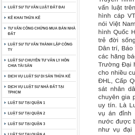
vấn luật trê
LUẬT SƯ TƯ VẤN LUẬT ĐẤT ĐAI
hình cáp VT
KÊ KHAI THỪA KẾ
nói Việt Nam
TƯ VẤN CÔNG CHỨNG MUA BÁN NHÀ
hình Quốc H
ĐẤT
trẻ đời sốn
LUẬT SƯ TƯ VẤN THÀNH LẬP CÔNG
Dân trí, Bá
TY
các hãng báo
LUẬT SƯ CHUYÊN TƯ VẤN LY HÔN
Trường Đại 
CHIA TÀI SẢN
cho nhiều cu
DỊCH VỤ LUẬT SƯ DI SẢN THỪA KẾ
ĐHL, Cấp Qu
DỊCH VỤ LUẬT SƯ NHÀ ĐẤT TẠI
sát nhân dâ
TPHCM
chuyên gia 
LUẬT SƯ TẠI QUẬN 1
uy tín. Là 
vụ án đỉnh 
LUẬT SƯ TẠI QUẬN 2
nước được b
LUẬT SƯ TẠI QUẬN 3
như vụ đại
LUẬT SƯ TẠI QUẬN 4