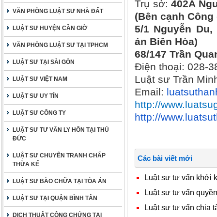
Trụ sở:
402A Ngu
VĂN PHÒNG LUẬT SƯ NHÀ ĐẤT
(Bên cạnh Công 
5/1 Nguyễn Du, 
LUẬT SƯ HUYỆN CẦN GIỜ
án Biên Hòa)
VĂN PHÒNG LUẬT SƯ TẠI TPHCM
68/147 Trần Qua
LUẬT SƯ TẠI SÀI GÒN
Điện thoại: 028-
Luật sư Trần Min
LUẬT SƯ VIỆT NAM
Email:
luatsutha
LUẬT SƯ UY TÍN
http://www.luatsu
LUẬT SƯ CÔNG TY
http://www.luats
LUẬT SƯ TƯ VẤN LY HÔN TẠI THỦ
ĐỨC
LUẬT SƯ CHUYÊN TRANH CHẤP
Các bài viết mới
THỪA KẾ
Luật sư tư vấn khởi
LUẬT SƯ BÀO CHỮA TẠI TÒA ÁN
Luật sư tư vấn quyền 
LUẬT SƯ TẠI QUẬN BÌNH TÂN
Luật sư tư vấn chia t
DỊCH THUẬT CÔNG CHỨNG TẠI