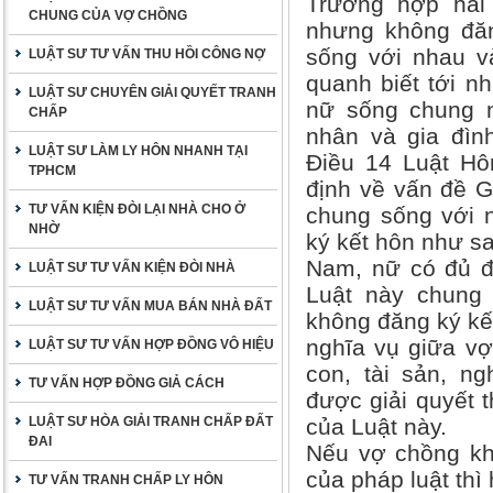
Trường hợp hai
CHUNG CỦA VỢ CHỒNG
nhưng không đăn
sống với nhau v
LUẬT SƯ TƯ VẤN THU HỒI CÔNG NỢ
quanh biết tới n
LUẬT SƯ CHUYÊN GIẢI QUYẾT TRANH
nữ sống chung 
CHẤP
nhân và gia đìn
LUẬT SƯ LÀM LY HÔN NHANH TẠI
Điều 14 Luật Hô
TPHCM
định về vấn đề G
TƯ VẤN KIỆN ĐÒI LẠI NHÀ CHO Ở
chung sống với 
NHỜ
ký kết hôn như sa
Nam, nữ có đủ đi
LUẬT SƯ TƯ VẤN KIỆN ĐÒI NHÀ
Luật này chung
LUẬT SƯ TƯ VẤN MUA BÁN NHÀ ĐẤT
không đăng ký kết
nghĩa vụ giữa vợ
LUẬT SƯ TƯ VẤN HỢP ĐỒNG VÔ HIỆU
con, tài sản, n
TƯ VẤN HỢP ĐỒNG GIẢ CÁCH
được giải quyết t
LUẬT SƯ HÒA GIẢI TRANH CHẤP ĐẤT
của Luật này.
ĐAI
Nếu vợ chồng kh
của pháp luật th
TƯ VẤN TRANH CHẤP LY HÔN