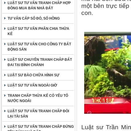
LUẬT SƯ TƯ VẤN TRANH CHẤP HỢP
một bên trực tiếp
ĐỒNG MUA BÁN NHÀ ĐẤT
con.
TƯ VẤN CẤP SỔ ĐỎ, SỔ HỒNG
LUẬT SƯ TƯ VẤN PHÂN CHIA THỪA
KẾ
LUẬT SƯ TƯ VẤN CHO CÔNG TY BẤT
ĐỘNG SẢN
LUẬT SƯ CHUYÊN TRANH CHẤP ĐẤT
ĐAI TẠI BÌNH CHÁNH
LUẬT SƯ BÀO CHỮA HÌNH SỰ
LUẬT SƯ TƯ VẤN NGOÀI GIỜ
TRANH CHẤP THỪA KẾ CÓ YẾU TỐ
NƯỚC NGOÀI
LUẬT SƯ TƯ VẤN TRANH CHẤP ĐÒI
LẠI TÀI SẢN
Luật sư Trần Min
LUẬT SƯ TƯ VẤN TRANH CHẤP ĐỨNG