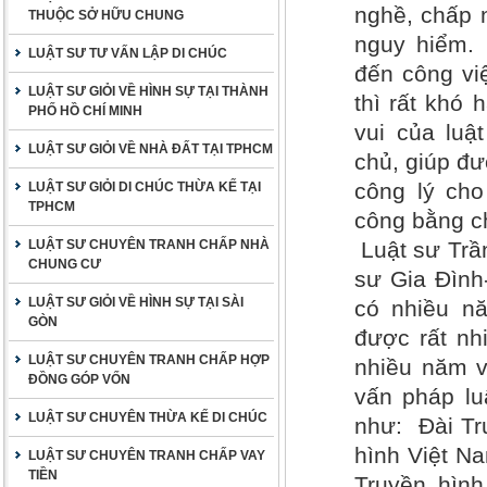
nghề, chấp 
THUỘC SỞ HỮU CHUNG
nguy hiểm.
LUẬT SƯ TƯ VẤN LẬP DI CHÚC
đến công vi
LUẬT SƯ GIỎI VỀ HÌNH SỰ TẠI THÀNH
thì rất khó
PHỐ HỒ CHÍ MINH
vui của luậ
LUẬT SƯ GIỎI VỀ NHÀ ĐẤT TẠI TPHCM
chủ, giúp đư
công lý ch
LUẬT SƯ GIỎI DI CHÚC THỪA KẾ TẠI
TPHCM
công bằng c
LUẬT SƯ CHUYÊN TRANH CHẤP NHÀ
Luật sư Tr
CHUNG CƯ
sư Gia Đình
LUẬT SƯ GIỎI VỀ HÌNH SỰ TẠI SÀI
có nhiều nă
GÒN
được rất nh
LUẬT SƯ CHUYÊN TRANH CHẤP HỢP
nhiều năm v
ĐỒNG GÓP VỐN
vấn pháp lu
LUẬT SƯ CHUYÊN THỪA KẾ DI CHÚC
như: Đài Tr
hình Việt Na
LUẬT SƯ CHUYÊN TRANH CHẤP VAY
TIỀN
Truyền hìn