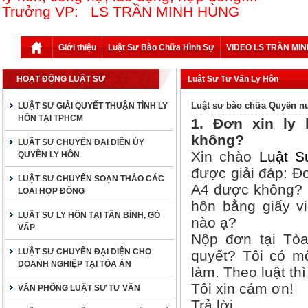
Trưởng VP: LS TRẦN MINH HÙNG
Giới thiệu
Luật Sư Bào Chữa Hình Sự
VIDEO LS TRẦN MI
HOẠT ĐỘNG LUẬT SƯ
Luật Sư Tư Vấn Ly Hôn
Luật sư bào chữa Quyền nu
LUẬT SƯ GIẢI QUYẾT THUẬN TÌNH LY
HÔN TẠI TPHCM
1. Đơn xin ly 
không?
LUẬT SƯ CHUYÊN ĐẠI DIỆN ỦY
Xin chào
Luật S
QUYỀN LY HÔN
được giải đáp: Đơ
LUẬT SƯ CHUYÊN SOẠN THẢO CÁC
A4 được không? n
LOẠI HỢP ĐỒNG
hôn bằng giấy vi
LUẬT SƯ LY HÔN TẠI TÂN BÌNH, GÒ
nào ạ?
VẤP
Nộp đơn tại Tòa
LUẬT SƯ CHUYÊN ĐẠI DIỆN CHO
quyết? Tôi có mộ
DOANH NGHIỆP TẠI TÒA ÁN
làm. Theo luật th
Tôi xin cám ơn!
VĂN PHÒNG LUẬT SƯ TƯ VẤN
Trả lời