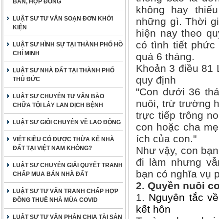
BẢN, HỢP ĐỒNG
không hay thiếu
LUẬT SƯ TƯ VẤN SOẠN ĐƠN KHỞI
những gì. Thời gi
KIỆN
hiện nay theo qu
có tình tiết phức
LUẬT SƯ HÌNH SỰ TẠI THÀNH PHỐ HỒ
CHÍ MINH
quá 6 tháng.
Khoản 3 điều 81 
LUẬT SƯ NHÀ ĐẤT TẠI THÀNH PHỐ
quy định
THỦ ĐỨC
"Con dưới 36 thá
LUẬT SƯ CHUYÊN TƯ VẤN BÀO
nuôi, trừ trường
CHỮA TỘI LÂY LAN DỊCH BỆNH
trực tiếp trông 
LUẬT SƯ GIỎI CHUYÊN VỀ LAO ĐỘNG
con hoặc cha mẹ 
ích của con."
VIỆT KIỀU CÓ ĐƯỢC THỪA KẾ NHÀ
ĐẤT TẠI VIỆT NAM KHÔNG?
Như vậy, con bạn
đi làm nhưng vẫ
LUẬT SƯ CHUYÊN GIẢI QUYẾT TRANH
bạn có nghĩa vụ 
CHẤP MUA BÁN NHÀ ĐẤT
2. Quyền nuôi c
LUẬT SƯ TƯ VẤN TRANH CHẤP HỢP
1.
Nguyên tắc về
ĐỒNG THUÊ NHÀ MÙA COVID
kết hôn
LUẬT SƯ TƯ VẤN PHÂN CHIA TÀI SẢN