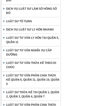
ĐAI
DỊCH VỤ LUẬT SƯ LÀM SỔ HỒNG SỔ
ĐỎ
LUẬT SƯ TỐ TỤNG
DỊCH VỤ LUẬT SƯ LY HÔN NHANH
LUẬT SƯ TƯ VẤN LY HÔN TẠI QUẬN 5,
QUẬN 11
LUẬT SƯ TƯ VẤN NGHĨA VỤ CẤP
DƯỠNG
LUẬT SƯ TƯ VẤN THỪA KẾ THEO DI
CHÚC
LUẬT SƯ TƯ VẤN PHÂN CHIA THỪA
KẾ QUẬN 6, QUẬN 11, QUẬN 10, QUẬN
5
LUẬT SƯ THỪA KẾ TẠI QUẬN 1, QUẬN
2, QUẬN 3, QUẬN 4, QUẬN 7
LUẬT SƯ TƯ VẤN PHÂN CHIA THỪA