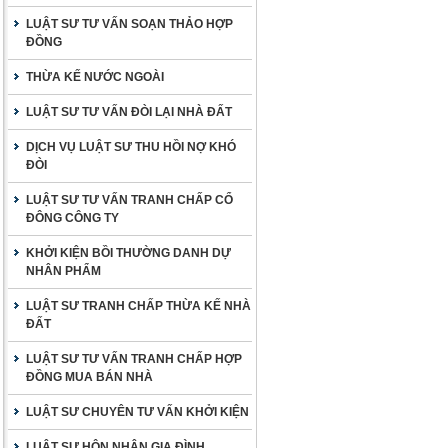
LUẬT SƯ TƯ VẤN SOẠN THẢO HỢP
ĐỒNG
THỪA KẾ NƯỚC NGOÀI
LUẬT SƯ TƯ VẤN ĐÒI LẠI NHÀ ĐẤT
DỊCH VỤ LUẬT SƯ THU HỒI NỢ KHÓ
ĐÒI
LUẬT SƯ TƯ VẤN TRANH CHẤP CỔ
ĐÔNG CÔNG TY
KHỞI KIỆN BỒI THƯỜNG DANH DỰ
NHÂN PHẨM
LUẬT SƯ TRANH CHẤP THỪA KẾ NHÀ
ĐẤT
LUẬT SƯ TƯ VẤN TRANH CHẤP HỢP
ĐỒNG MUA BÁN NHÀ
LUẬT SƯ CHUYÊN TƯ VẤN KHỞI KIỆN
LUẬT SƯ HÔN NHÂN GIA ĐÌNH