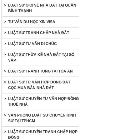
LUẬT SƯ GIỎI VỀ NHÀ ĐẤT TẠI QUẬN
BÌNH THẠNH
TƯ VẤN DU HỌC XIN VISA
LUẬT SƯ TRANH CHẤP NHÀ ĐẤT
LUẬT SƯ TƯ VẤN DI CHÚC
LUẬT SƯ THỪA KẾ NHÀ ĐẤT TẠI GÒ
VẤP
LUẬT SƯ TRANH TỤNG TẠI TÒA ÁN
LUẬT SƯ TƯ VẤN HỢP ĐỒNG ĐẶT
CỌC MUA BÁN NHÀ ĐẤT
LUẬT SƯ CHUYÊN TƯ VẤN HỢP ĐỒNG
THUÊ NHÀ
VĂN PHÒNG LUẬT SƯ CHUYÊN HÌNH
SỰ TẠI TPHCM
LUẬT SƯ CHUYÊN TRANH CHẤP HỢP
ĐỒNG