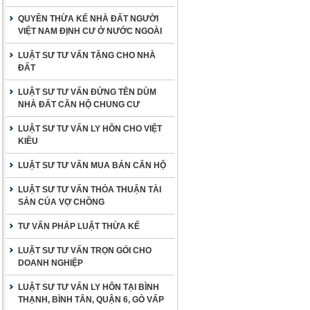
QUYỀN THỪA KẾ NHÀ ĐẤT NGƯỜI
VIỆT NAM ĐỊNH CƯ Ở NƯỚC NGOÀI
LUẬT SƯ TƯ VẤN TẶNG CHO NHÀ
ĐẤT
LUẬT SƯ TƯ VẤN ĐỨNG TÊN DÙM
NHÀ ĐẤT CĂN HỘ CHUNG CƯ
LUẬT SƯ TƯ VẤN LY HÔN CHO VIỆT
KIỀU
LUẬT SƯ TƯ VẤN MUA BÁN CĂN HỘ
LUẬT SƯ TƯ VẤN THỎA THUẬN TÀI
SẢN CỦA VỢ CHỒNG
TƯ VẤN PHÁP LUẬT THỪA KẾ
LUẬT SƯ TƯ VẤN TRỌN GÓI CHO
DOANH NGHIỆP
LUẬT SƯ TƯ VẤN LY HÔN TẠI BÌNH
THẠNH, BÌNH TÂN, QUẬN 6, GÒ VẤP