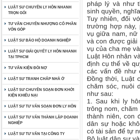
pháp lý và như t
LUẬT SƯ CHUYÊN LY HÔN NHANH
sinh quyền, nghĩa
TRỌN GÓI
Tuy nhiên, đối vớ
TƯ VẤN CHUYỂN NHƯỢNG CỔ PHẦN
trường hợp này, 
VỐN GÓP
vụ giữa nam, nữ
và con được giải 
LUẬT SƯ BẢO HỘ DOANH NGHIỆP
vụ của cha mẹ và
LUẬT SƯ GIẢI QUYẾT LY HÔN NHANH
Luật Hôn nhân và
TẠI TPHCM
định cụ thể về q
TƯ VẤN KIỆN ĐÒI NỢ
các vấn đề như 
Đồng thời, Luật 
LUẬT SƯ TRANH CHẤP NHÀ Ở
chăm sóc, nuôi d
LUẬT SƯ CHUYÊN SOẠN ĐƠN KHỞI
như sau:
KIỆN KHIẾU NẠI
1. Sau khi ly h
LUẬT SƯ TƯ VẤN SOẠN ĐƠN LY HÔN
trông nom, chăm 
thành niên, con 
LUẬT SƯ TƯ VẤN THÀNH LẬP DOANH
dân sự hoặc khô
NGHIỆP
có tài sản để tự 
LUẬT SƯ TƯ VẤN TẠI CÔNG TY
Bộ luật dân sự và