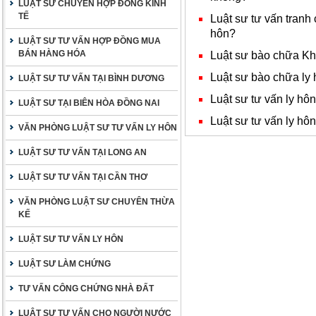
LUẬT SƯ CHUYÊN HỢP ĐỒNG KINH
TẾ
Luật sư tư vấn tranh
hôn?
LUẬT SƯ TƯ VẤN HỢP ĐỒNG MUA
BÁN HÀNG HÓA
Luật sư bào chữa Kh
Luật sư bào chữa ly 
LUẬT SƯ TƯ VẤN TẠI BÌNH DƯƠNG
Luật sư tư vấn ly hô
LUẬT SƯ TẠI BIÊN HÒA ĐỒNG NAI
Luật sư tư vấn ly h
VĂN PHÒNG LUẬT SƯ TƯ VẤN LY HÔN
LUẬT SƯ TƯ VẤN TẠI LONG AN
LUẬT SƯ TƯ VẤN TẠI CẦN THƠ
VĂN PHÒNG LUẬT SƯ CHUYÊN THỪA
KẾ
LUẬT SƯ TƯ VẤN LY HÔN
LUẬT SƯ LÀM CHỨNG
TƯ VẤN CÔNG CHỨNG NHÀ ĐẤT
LUẬT SƯ TƯ VẤN CHO NGƯỜI NƯỚC