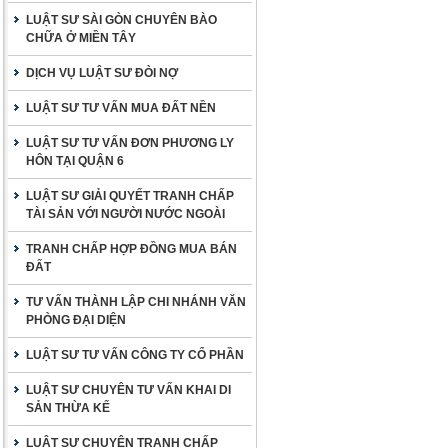
LUẬT SƯ SÀI GÒN CHUYÊN BÀO
CHỮA Ở MIỀN TÂY
DỊCH VỤ LUẬT SƯ ĐÒI NỢ
LUẬT SƯ TƯ VẤN MUA ĐẤT NỀN
LUẬT SƯ TƯ VẤN ĐƠN PHƯƠNG LY
HÔN TẠI QUẬN 6
LUẬT SƯ GIẢI QUYẾT TRANH CHẤP
TÀI SẢN VỚI NGƯỜI NƯỚC NGOÀI
TRANH CHẤP HỢP ĐỒNG MUA BÁN
ĐẤT
TƯ VẤN THÀNH LẬP CHI NHÁNH VĂN
PHÒNG ĐẠI DIỆN
LUẬT SƯ TƯ VẤN CÔNG TY CỔ PHẦN
LUẬT SƯ CHUYÊN TƯ VẤN KHAI DI
SẢN THỪA KẾ
LUẬT SƯ CHUYÊN TRANH CHẤP