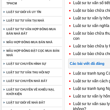
Luật sư tư vấn sổ tiết
TPHCM
Luật sư bào chữa chia
LUẬT SƯ GIỎI VÀ UY TÍN
Luật sư tư vấn ly hôn
LUẬT SƯ TƯ VẤN TẠI NHÀ
Luât sư tư vấn nghĩa 
LUẬT SƯ TƯ VẤN HỢP ĐỒNG MUA
Luật sư bào chữa thu
BÁN NHÀ ĐẤT
con
MẪU HỢP ĐỒNG MUA BÁN NHÀ
Luật sư bào chữa ly 
MẪU HỢP ĐỒNG ĐẶT CỌC MUA BÁN
Luật sư bào chữa ch
NHÀ
Các bài viết đã đăng
LUẬT SƯ CHUYÊN HÌNH SỰ
LUẬT SƯ TƯ VẤN THU HỒI NỢ
Luật sư tranh tụng Có
Luật sư tư vấn cách 
LUẬT SƯ CHUYÊN NHÀ ĐẤT
Luật sư tranh tụng Ng
LUẬT SƯ CHUYÊN VỀ KHIẾU NẠI,
KHỞI KIỆN
Luật sư tư vấn ly hô
LUẬT SƯ GIỎI VỀ NHÀ ĐẤT
Luật sư tư vấn sau l
không?