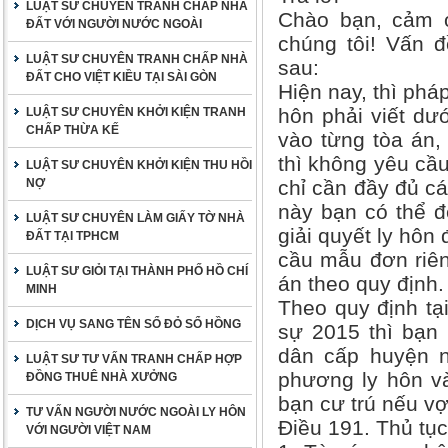
LUẬT SƯ CHUYÊN TRANH CHẤP NHÀ
Chào bạn, cảm ơ
ĐẤT VỚI NGƯỜI NƯỚC NGOÀI
chúng tôi! Vấn đ
LUẬT SƯ CHUYÊN TRANH CHẤP NHÀ
sau:
ĐẤT CHO VIỆT KIỀU TẠI SÀI GÒN
Hiện nay, thì phá
hôn phải viết dướ
LUẬT SƯ CHUYÊN KHỞI KIỆN TRANH
CHẤP THỪA KẾ
vào từng tòa án,
thì không yêu cầu
LUẬT SƯ CHUYÊN KHỞI KIỆN THU HỒI
NỢ
chỉ cần đầy đủ cá
này bạn có thể đ
LUẬT SƯ CHUYÊN LÀM GIẤY TỜ NHÀ
giải quyết ly hôn
ĐẤT TẠI TPHCM
cầu mẫu đơn riên
LUẬT SƯ GIỎI TẠI THÀNH PHỐ HỒ CHÍ
án theo quy định.
MINH
Theo quy định tại
DỊCH VỤ SANG TÊN SỔ ĐỎ SỔ HỒNG
sự 2015 thì bạn 
dân cấp huyện n
LUẬT SƯ TƯ VẤN TRANH CHẤP HỢP
phương ly hôn và
ĐỒNG THUÊ NHÀ XƯỞNG
bạn cư trú nếu vợ
TƯ VẤN NGƯỜI NƯỚC NGOÀI LY HÔN
Điều 191. Thủ tục
VỚI NGƯỜI VIỆT NAM