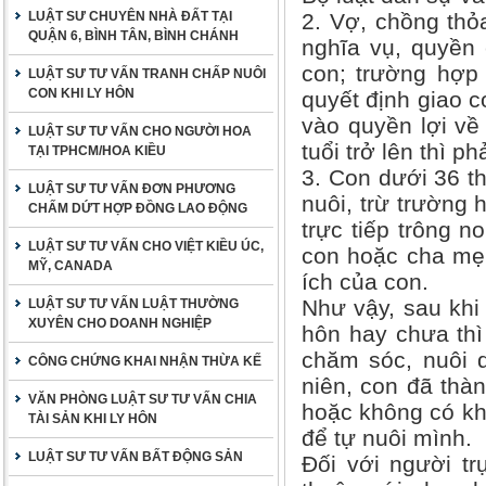
LUẬT SƯ CHUYÊN NHÀ ĐẤT TẠI
2. Vợ, chồng thỏa
QUẬN 6, BÌNH TÂN, BÌNH CHÁNH
nghĩa vụ, quyền 
con; trường hợp
LUẬT SƯ TƯ VẤN TRANH CHẤP NUÔI
CON KHI LY HÔN
quyết định giao c
vào quyền lợi về
LUẬT SƯ TƯ VẤN CHO NGƯỜI HOA
tuổi trở lên thì 
TẠI TPHCM/HOA KIỀU
3. Con dưới 36 th
LUẬT SƯ TƯ VẤN ĐƠN PHƯƠNG
nuôi, trừ trường
CHẤM DỨT HỢP ĐỒNG LAO ĐỘNG
trực tiếp trông 
LUẬT SƯ TƯ VẤN CHO VIỆT KIỀU ÚC,
con hoặc cha mẹ 
MỸ, CANADA
ích của con.
Như vậy, sau khi 
LUẬT SƯ TƯ VẤN LUẬT THƯỜNG
XUYÊN CHO DOANH NGHIỆP
hôn hay chưa thì
chăm sóc, nuôi 
CÔNG CHỨNG KHAI NHẬN THỪA KẾ
niên, con đã thà
VĂN PHÒNG LUẬT SƯ TƯ VẤN CHIA
hoặc không có kh
TÀI SẢN KHI LY HÔN
để tự nuôi mình.
LUẬT SƯ TƯ VẤN BẤT ĐỘNG SẢN
Đối với người tr