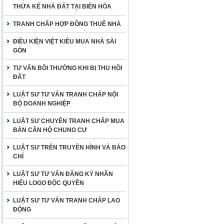
THỪA KẾ NHÀ ĐẤT TẠI BIÊN HÒA
TRANH CHẤP HỢP ĐỒNG THUÊ NHÀ
ĐIỀU KIỆN VIỆT KIỀU MUA NHÀ SÀI
GÒN
TƯ VẤN BỒI THƯỜNG KHI BỊ THU HỒI
ĐẤT
LUẬT SƯ TƯ VẤN TRANH CHẤP NỘI
BỘ DOANH NGHIỆP
LUẬT SƯ CHUYÊN TRANH CHẤP MUA
BÁN CĂN HỘ CHUNG CƯ
LUẬT SƯ TRÊN TRUYỀN HÌNH VÀ BÁO
CHÍ
LUẬT SƯ TƯ VẤN ĐĂNG KÝ NHÃN
HIỆU LOGO ĐỘC QUYỀN
LUẬT SƯ TƯ VẤN TRANH CHẤP LAO
ĐỘNG