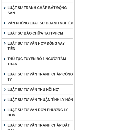
LUẬT SƯ TRANH CHẤP BẤT ĐỘNG
SẢN
VĂN PHÒNG LUẬT SƯ DOANH NGHIỆP
LUẬT SƯ BÀO CHỮA TẠI TPHCM
LUẬT SƯ TƯ VẤN HỢP ĐỒNG VAY
TIỀN
THỦ TỤC TUYÊN BỐ 1 NGƯỜI TÂM
THẦN
LUẬT SƯ TƯ VẤN TRANH CHẤP CÔNG
TY
LUẬT SƯ TƯ VẤN THU HỒI NỢ
LUẬT SƯ TƯ VẤN THUẬN TÌNH LY HÔN
LUẬT SƯ TƯ VẤN ĐƠN PHƯƠNG LY
HÔN
LUẬT SƯ TƯ VẤN TRANH CHẤP ĐẤT