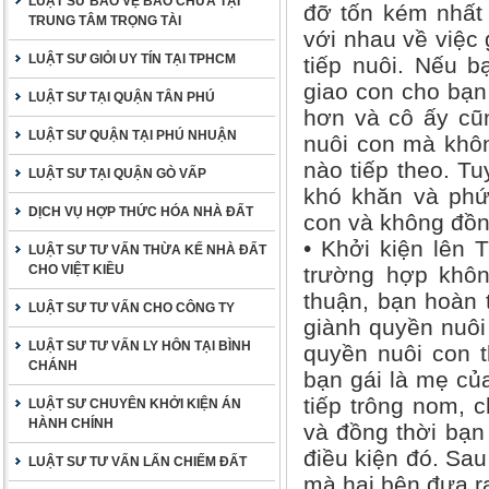
LUẬT SƯ BẢO VỆ BÀO CHỮA TẠI
đỡ tốn kém nhất 
TRUNG TÂM TRỌNG TÀI
với nhau về việc 
LUẬT SƯ GIỎI UY TÍN TẠI TPHCM
tiếp nuôi. Nếu b
giao con cho bạn 
LUẬT SƯ TẠI QUẬN TÂN PHÚ
hơn và cô ấy cũn
LUẬT SƯ QUẬN TẠI PHÚ NHUẬN
nuôi con mà không
nào tiếp theo. Tu
LUẬT SƯ TẠI QUẬN GÒ VẤP
khó khăn và phứ
DỊCH VỤ HỢP THỨC HÓA NHÀ ĐẤT
con và không đồn
• Khởi kiện lên 
LUẬT SƯ TƯ VẤN THỪA KẾ NHÀ ĐẤT
CHO VIỆT KIỀU
trường hợp khôn
thuận, bạn hoàn 
LUẬT SƯ TƯ VẤN CHO CÔNG TY
giành quyền nuôi
LUẬT SƯ TƯ VẤN LY HÔN TẠI BÌNH
quyền nuôi con 
CHÁNH
bạn gái là mẹ củ
tiếp trông nom, 
LUẬT SƯ CHUYÊN KHỞI KIỆN ÁN
HÀNH CHÍNH
và đồng thời bạn
điều kiện đó. Sa
LUẬT SƯ TƯ VẤN LẤN CHIẾM ĐẤT
mà hai bên đưa ra