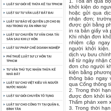
1. Tòa án qua bộ
LUẬT SƯ GIỎI VỀ THỪA KẾ TẠI TPHCM
khởi kiện do ngườ
hoặc gửi qua dịc
LUẬT SƯ TƯ VẤN LUẬT ĐẤT ĐAI
nhận đơn; trườn
LUẬT SƯ BẢO VỆ QUYỀN LỢI CHO BỊ
được gửi bằng ph
HẠI TRONG VỤ ÁN HÌNH SỰ
in ra bản giấy và
LUẬT SƯ CHUYÊN TƯ VẤN CHIA TÀI
Khi nhận đơn khởi
SẢN SAU KHI LY HÔN
nhiệm cấp ngay
người khởi kiện
LUẬT SƯ PHÁP CHẾ DOANH NGHIỆP
dịch vụ bưu chính
PHÍ THUÊ LUẬT SƯ LY HÔN TẠI
kể từ ngày nhận 
TPHCM
đơn cho người kh
TƯ VẤN THỦ TỤC NHẬN THỪA KẾ
kiện bằng phương 
NHÀ ĐẤT
thông báo ngay 
LUẬT SƯ CHO VIỆT KIỀU VÀ NGƯỜI
qua Cổng thông ti
NƯỚC NGOÀI
2. Trong thời hạ
được đơn khởi ki
LUẬT SƯ GIỎI CHUYÊN TỐ TỤNG
Thẩm phán xem xé
LUẬT SƯ CHO CÔNG TY TẠI QUẬN 6,
3. Trong thời hạ
BÌNH TÂN