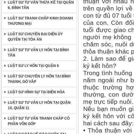
thuận với nhau h
LUẬT SƯ TƯ VẤN THỪA KẾ TẠI QUẬN
trên quyền lợi v
6, BÌNH TÂN
con từ đủ 07 tuổi
LUẬT SƯ TRANH CHẤP KINH DOANH
của con. Còn đối
THƯƠNG MẠI
tuổi được giao ch
LUẬT SƯ CHUYÊN ĐẠI DIỆN ỦY
người mẹ không đ
QUYỀN TẠI TÒA ÁN
chăm sóc, nuôi d
LUẬT SƯ TƯ VẤN LY HÔN TẠI BÌNH
thỏa thuận khác p
TÂN
2. Làm sao để gi
ký kết hôn?
LUẬT SƯ LY HÔN TẠI QUẬN 6
Trong tình huống 
LUẬT SƯ CHUYÊN LY HÔN TẠI BÌNH
năm ngoái như bạ
THẠNH, GÒ VẤP
thuộc trường hợ
LUẬT SƯ HÌNH SỰ TẠI BIÊN HÒA
thường, con dưới
mẹ trực tiếp nuôi.
LUẬT SƯ TƯ VẤN LY HÔN TẠI QUẬN
Nếu bạn muốn gi
10, QUẬN 11
ký kết hôn với cô
LUẬT SƯ TƯ VẤN TRANH CHẤP CỐ
hai cách sau đây:
PHẦN VỐN GÓP
• Thỏa thuận với