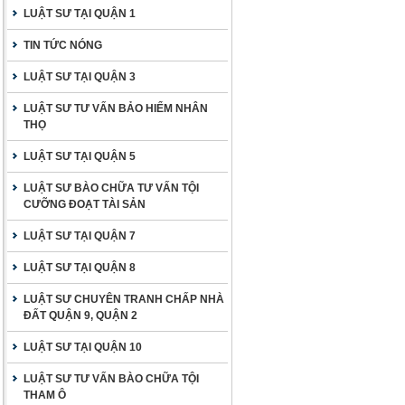
LUẬT SƯ TẠI QUẬN 1
TIN TỨC NÓNG
LUẬT SƯ TẠI QUẬN 3
LUẬT SƯ TƯ VẤN BẢO HIỂM NHÂN
THỌ
LUẬT SƯ TẠI QUẬN 5
LUẬT SƯ BÀO CHỮA TƯ VẤN TỘI
CƯỠNG ĐOẠT TÀI SẢN
LUẬT SƯ TẠI QUẬN 7
LUẬT SƯ TẠI QUẬN 8
LUẬT SƯ CHUYÊN TRANH CHẤP NHÀ
ĐẤT QUẬN 9, QUẬN 2
LUẬT SƯ TẠI QUẬN 10
LUẬT SƯ TƯ VẤN BÀO CHỮA TỘI
THAM Ô