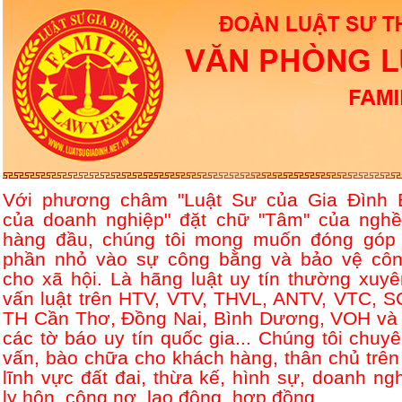
Với phương châm "Luật Sư của Gia Đình 
của doanh nghiệp" đặt chữ "Tâm" của nghề
hàng đầu, chúng tôi mong muốn đóng góp
phần nhỏ vào sự công bằng và bảo vệ côn
cho xã hội. Là hãng luật uy tín thường xuyê
vấn luật trên HTV, VTV, THVL, ANTV, VTC, S
TH Cần Thơ, Đồng Nai, Bình Dương, VOH và 
các tờ báo uy tín quốc gia... Chúng tôi chuyê
vấn, bào chữa cho khách hàng, thân chủ trên
lĩnh vực đất đai, thừa kế, hình sự, doanh ngh
ly hôn, công nợ, lao động, hợp đồng....