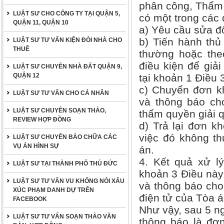
phân công, Thẩm 
LUẬT SƯ CHO CÔNG TY TẠI QUẬN 5,
có một trong các 
QUẬN 11, QUẬN 10
a) Yêu cầu sửa đổ
b) Tiến hành thủ 
LUẬT SƯ TƯ VẤN KIỆN ĐÒI NHÀ CHO
THUÊ
thường hoặc the
điều kiện để giải
LUẬT SƯ CHUYÊN NHÀ ĐẤT QUẬN 9,
QUẬN 12
tại khoản 1 Điều 
c) Chuyển đơn k
LUẬT SƯ TƯ VẤN CHO CÁ NHÂN
và thông báo ch
LUẬT SƯ CHUYÊN SOẠN THẢO,
thẩm quyền giải 
REVIEW HỢP ĐỒNG
d) Trả lại đơn k
việc đó không th
LUẬT SƯ CHUYÊN BÀO CHỮA CÁC
VỤ ÁN HÌNH SỰ
án.
4. Kết quả xử l
LUẬT SƯ TẠI THÀNH PHỐ THỦ ĐỨC
khoản 3 Điều này
LUẬT SƯ TƯ VẤN VU KHỐNG NÓI XẤU
và thông báo cho
XÚC PHẠM DANH DỰ TRÊN
điện tử của Tòa á
FACEBOOK
Như vậy, sau 5 n
LUẬT SƯ TƯ VẤN SOẠN THẢO VĂN
thông báo là đơ