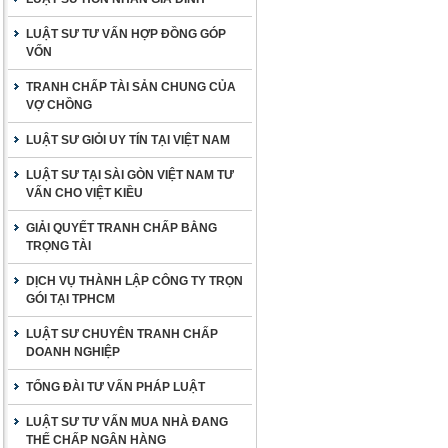
LUẬT SƯ TƯ VẤN HỢP ĐỒNG GÓP
VỐN
TRANH CHẤP TÀI SẢN CHUNG CỦA
VỢ CHỒNG
LUẬT SƯ GIỎI UY TÍN TẠI VIỆT NAM
LUẬT SƯ TẠI SÀI GÒN VIỆT NAM TƯ
VẤN CHO VIỆT KIỀU
GIẢI QUYẾT TRANH CHẤP BẰNG
TRỌNG TÀI
DỊCH VỤ THÀNH LẬP CÔNG TY TRỌN
GÓI TẠI TPHCM
LUẬT SƯ CHUYÊN TRANH CHẤP
DOANH NGHIỆP
TỔNG ĐÀI TƯ VẤN PHÁP LUẬT
LUẬT SƯ TƯ VẤN MUA NHÀ ĐANG
THẾ CHẤP NGÂN HÀNG