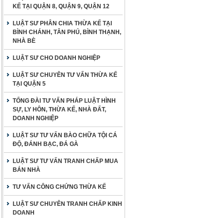
KẾ TẠI QUẬN 8, QUẬN 9, QUẬN 12
LUẬT SƯ PHÂN CHIA THỪA KẾ TẠI
BÌNH CHÁNH, TÂN PHÚ, BÌNH THẠNH,
NHÀ BÈ
LUẬT SƯ CHO DOANH NGHIỆP
LUẬT SƯ CHUYÊN TƯ VẤN THỪA KẾ
TẠI QUẬN 5
TỔNG ĐÀI TƯ VẤN PHÁP LUẬT HÌNH
SỰ, LY HÔN, THỪA KẾ, NHÀ ĐẤT,
DOANH NGHIỆP
LUẬT SƯ TƯ VẤN BÀO CHỮA TỘI CÁ
ĐỘ, ĐÁNH BẠC, ĐÁ GÀ
LUẬT SƯ TƯ VẤN TRANH CHẤP MUA
BÁN NHÀ
TƯ VẤN CÔNG CHỨNG THỪA KẾ
LUẬT SƯ CHUYÊN TRANH CHẤP KINH
DOANH