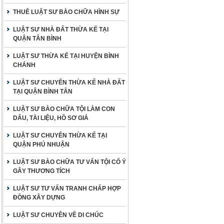
THUÊ LUẬT SƯ BÀO CHỮA HÌNH SỰ
LUẬT SƯ NHÀ ĐẤT THỪA KẾ TẠI
QUẬN TÂN BÌNH
LUẬT SƯ THỪA KẾ TẠI HUYỆN BÌNH
CHÁNH
LUẬT SƯ CHUYÊN THỪA KẾ NHÀ ĐẤT
TẠI QUẬN BÌNH TÂN
LUẬT SƯ BÀO CHỮA TỘI LÀM CON
DẤU, TÀI LIỆU, HỒ SƠ GIẢ
LUẬT SƯ CHUYÊN THỪA KẾ TẠI
QUẬN PHÚ NHUẬN
LUẬT SƯ BÀO CHỮA TƯ VẤN TỘI CỐ Ý
GÂY THƯƠNG TÍCH
LUẬT SƯ TƯ VẤN TRANH CHẤP HỢP
ĐỒNG XÂY DỰNG
LUẬT SƯ CHUYÊN VỀ DI CHÚC