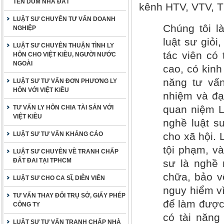
TÊN DÙM NHÀ ĐẤT
kênh HTV, VTV, 
LUẬT SƯ CHUYÊN TƯ VẤN DOANH
Chúng tôi l
NGHIỆP
luật sư giỏi
LUẬT SƯ CHUYÊN THUẬN TÌNH LY
tác viên có
HÔN CHO VIỆT KIỀU, NGƯỜI NƯỚC
NGOÀI
cao, có kinh
năng tư vấn
LUẬT SƯ TƯ VẤN ĐƠN PHƯƠNG LY
HÔN VỚI VIỆT KIỀU
nhiệm và đạ
quan niệm L
TƯ VẤN LY HÔN CHIA TÀI SẢN VỚI
VIỆT KIỀU
nghề luật s
LUẬT SƯ TƯ VẤN KHÁNG CÁO
cho xã hội.
tội phạm, v
LUẬT SƯ CHUYÊN VỀ TRANH CHẤP
ĐẤT ĐAI TẠI TPHCM
sư là nghề 
chữa, bảo vệ
LUẬT SƯ CHO CA SĨ, DIỄN VIÊN
nguy hiểm vì
TƯ VẤN THAY ĐỔI TRỤ SỞ, GIẤY PHÉP
để làm được 
CÔNG TY
có tài năng
LUẬT SƯ TƯ VẤN TRANH CHẤP NHÀ