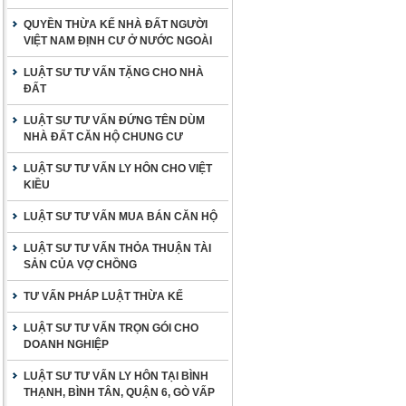
QUYỀN THỪA KẾ NHÀ ĐẤT NGƯỜI
VIỆT NAM ĐỊNH CƯ Ở NƯỚC NGOÀI
LUẬT SƯ TƯ VẤN TẶNG CHO NHÀ
ĐẤT
LUẬT SƯ TƯ VẤN ĐỨNG TÊN DÙM
NHÀ ĐẤT CĂN HỘ CHUNG CƯ
LUẬT SƯ TƯ VẤN LY HÔN CHO VIỆT
KIỀU
LUẬT SƯ TƯ VẤN MUA BÁN CĂN HỘ
LUẬT SƯ TƯ VẤN THỎA THUẬN TÀI
SẢN CỦA VỢ CHỒNG
TƯ VẤN PHÁP LUẬT THỪA KẾ
LUẬT SƯ TƯ VẤN TRỌN GÓI CHO
DOANH NGHIỆP
LUẬT SƯ TƯ VẤN LY HÔN TẠI BÌNH
THẠNH, BÌNH TÂN, QUẬN 6, GÒ VẤP