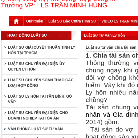
Trưởng VP: LS TRẦN MINH HÙNG
Giới thiệu
Luật Sư Bào Chữa Hình Sự
VIDEO LS TRẦN MI
HOẠT ĐỘNG LUẬT SƯ
Luật Sư Tư Vấn Ly Hôn
Luật sư tư vấn chia tài sản
LUẬT SƯ GIẢI QUYẾT THUẬN TÌNH LY
HÔN TẠI TPHCM
1. Chia tài sản 
Thông thường vợ
LUẬT SƯ CHUYÊN ĐẠI DIỆN ỦY
chung ngay khi g
QUYỀN LY HÔN
đôi vợ chồng kh
LUẬT SƯ CHUYÊN SOẠN THẢO CÁC
hiếm. Vậy khi đó
LOẠI HỢP ĐỒNG
Ly hôn nhiều nă
LUẬT SƯ LY HÔN TẠI TÂN BÌNH, GÒ
chồng?
VẤP
Tài sản chung v
LUẬT SƯ CHUYÊN ĐẠI DIỆN CHO
nhân và Gia đìn
DOANH NGHIỆP TẠI TÒA ÁN
2014) gồm:
- Tài sản do vợ, 
VĂN PHÒNG LUẬT SƯ TƯ VẤN
hoạt động sản xuấ