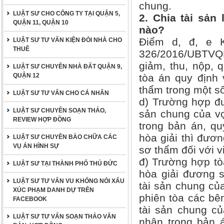
chung.
LUẬT SƯ CHO CÔNG TY TẠI QUẬN 5,
2. Chia tài sản
QUẬN 11, QUẬN 10
nào?
Điểm d, đ, e 
LUẬT SƯ TƯ VẤN KIỆN ĐÒI NHÀ CHO
THUÊ
326/2016/UBTVQ
giảm, thu, nộp, 
LUẬT SƯ CHUYÊN NHÀ ĐẤT QUẬN 9,
QUẬN 12
tòa án quy định 
thẩm trong một số
LUẬT SƯ TƯ VẤN CHO CÁ NHÂN
d) Trường hợp đư
LUẬT SƯ CHUYÊN SOẠN THẢO,
sản chung của vợ
REVIEW HỢP ĐỒNG
trong bản án, qu
hòa giải thì đươ
LUẬT SƯ CHUYÊN BÀO CHỮA CÁC
VỤ ÁN HÌNH SỰ
sơ thẩm đối với v
đ) Trường hợp tòa
LUẬT SƯ TẠI THÀNH PHỐ THỦ ĐỨC
hòa giải đương s
LUẬT SƯ TƯ VẤN VU KHỐNG NÓI XẤU
tài sản chung củ
XÚC PHẠM DANH DỰ TRÊN
phiên tòa các bê
FACEBOOK
tài sản chung củ
LUẬT SƯ TƯ VẤN SOẠN THẢO VĂN
nhận trong bản á