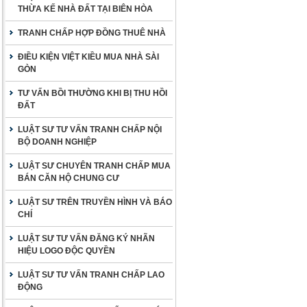
THỪA KẾ NHÀ ĐẤT TẠI BIÊN HÒA
TRANH CHẤP HỢP ĐỒNG THUÊ NHÀ
ĐIỀU KIỆN VIỆT KIỀU MUA NHÀ SÀI
GÒN
TƯ VẤN BỒI THƯỜNG KHI BỊ THU HỒI
ĐẤT
LUẬT SƯ TƯ VẤN TRANH CHẤP NỘI
BỘ DOANH NGHIỆP
LUẬT SƯ CHUYÊN TRANH CHẤP MUA
BÁN CĂN HỘ CHUNG CƯ
LUẬT SƯ TRÊN TRUYỀN HÌNH VÀ BÁO
CHÍ
LUẬT SƯ TƯ VẤN ĐĂNG KÝ NHÃN
HIỆU LOGO ĐỘC QUYỀN
LUẬT SƯ TƯ VẤN TRANH CHẤP LAO
ĐỘNG