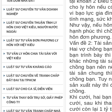
tại khoản 2 Điều 
TÊN DÙM NHÀ ĐẤT
cho ly hôn nếu c
LUẬT SƯ CHUYÊN TƯ VẤN DOANH
vi bạo lực gia đ
NGHIỆP
tính mạng, sức kh
LUẬT SƯ CHUYÊN THUẬN TÌNH LY
Như vậy, nếu hôn
HÔN CHO VIỆT KIỀU, NGƯỜI NƯỚC
hạnh phúc thì ch
NGOÀI
hôn đơn phương.
LUẬT SƯ TƯ VẤN ĐƠN PHƯƠNG LY
Vấn đề 2: Tài sản
HÔN VỚI VIỆT KIỀU
Hai vợ chồng bạn 
TƯ VẤN LY HÔN CHIA TÀI SẢN VỚI
bạn trình bày thì
VIỆT KIỀU
khác những tài sả
chồng bạn nên n
LUẬT SƯ TƯ VẤN KHÁNG CÁO
tài sản chung th
LUẬT SƯ CHUYÊN VỀ TRANH CHẤP
chồng bạn. Tuy nh
ĐẤT ĐAI TẠI TPHCM
sản xuất này thì 
LUẬT SƯ CHO CA SĨ, DIỄN VIÊN
chồng.
Khi cưới, hai bạ
TƯ VẤN THAY ĐỔI TRỤ SỞ, GIẤY PHÉP
cưới, sau khi th
CÔNG TY
cưới còn lại 1 tỷ
LUẬT SƯ TƯ VẤN TRANH CHẤP NHÀ