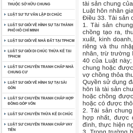
tài sản chung của
THUỘC SỞ HỮU CHUNG
Luật hôn nhân gia
LUẬT SƯ TƯ VẤN LẬP DI CHÚC
Điều 33. Tài sản
1. Tài sản chun
LUẬT SƯ GIỎI VỀ HÌNH SỰ TẠI THÀNH
PHỐ HỒ CHÍ MINH
chồng tạo ra, th
xuất, kinh doanh,
LUẬT SƯ GIỎI VỀ NHÀ ĐẤT TẠI TPHCM
riêng và thu nhậ
LUẬT SƯ GIỎI DI CHÚC THỪA KẾ TẠI
nhân, trừ trường
TPHCM
40 của Luật này;
chung hoặc được 
LUẬT SƯ CHUYÊN TRANH CHẤP NHÀ
CHUNG CƯ
vợ chồng thỏa thu
Quyền sử dụng đấ
LUẬT SƯ GIỎI VỀ HÌNH SỰ TẠI SÀI
hôn là tài sản ch
GÒN
hoặc chồng được 
LUẬT SƯ CHUYÊN TRANH CHẤP HỢP
hoặc có được thôn
ĐỒNG GÓP VỐN
2. Tài sản chun
LUẬT SƯ CHUYÊN THỪA KẾ DI CHÚC
hợp nhất, được 
đình, thực hiện 
LUẬT SƯ CHUYÊN TRANH CHẤP VAY
TIỀN
3. Trong trường 