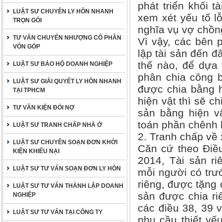
phát triển khối 
LUẬT SƯ CHUYÊN LY HÔN NHANH
xem xét yếu tố l
TRỌN GÓI
nghĩa vụ vợ chồn
TƯ VẤN CHUYỂN NHƯỢNG CỔ PHẦN
Vì vậy, các bên 
VỐN GÓP
lập tài sản đến đ
thế nào, để dựa
LUẬT SƯ BẢO HỘ DOANH NGHIỆP
phân chia công b
LUẬT SƯ GIẢI QUYẾT LY HÔN NHANH
được chia bằng h
TẠI TPHCM
hiện vật thì sẽ ch
TƯ VẤN KIỆN ĐÒI NỢ
sản bằng hiện vậ
toán phần chênh l
LUẬT SƯ TRANH CHẤP NHÀ Ở
2. Tranh chấp về 
LUẬT SƯ CHUYÊN SOẠN ĐƠN KHỞI
Căn cứ theo Điều
KIỆN KHIẾU NẠI
2014, Tài sản r
LUẬT SƯ TƯ VẤN SOẠN ĐƠN LY HÔN
mỗi người có trướ
riêng, được tặng 
LUẬT SƯ TƯ VẤN THÀNH LẬP DOANH
sản được chia ri
NGHIỆP
các điều 38, 39 
LUẬT SƯ TƯ VẤN TẠI CÔNG TY
nhu cầu thiết yế