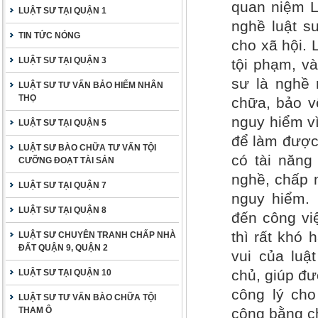
quan niệm L
LUẬT SƯ TẠI QUẬN 1
nghề luật s
TIN TỨC NÓNG
cho xã hội.
LUẬT SƯ TẠI QUẬN 3
tội phạm, v
sư là nghề 
LUẬT SƯ TƯ VẤN BẢO HIỂM NHÂN
THỌ
chữa, bảo vệ
nguy hiểm vì
LUẬT SƯ TẠI QUẬN 5
để làm được 
LUẬT SƯ BÀO CHỮA TƯ VẤN TỘI
có tài năng
CƯỠNG ĐOẠT TÀI SẢN
nghề, chấp 
LUẬT SƯ TẠI QUẬN 7
nguy hiểm.
LUẬT SƯ TẠI QUẬN 8
đến công vi
thì rất khó
LUẬT SƯ CHUYÊN TRANH CHẤP NHÀ
ĐẤT QUẬN 9, QUẬN 2
vui của luậ
chủ, giúp đư
LUẬT SƯ TẠI QUẬN 10
công lý ch
LUẬT SƯ TƯ VẤN BÀO CHỮA TỘI
THAM Ô
công bằng c