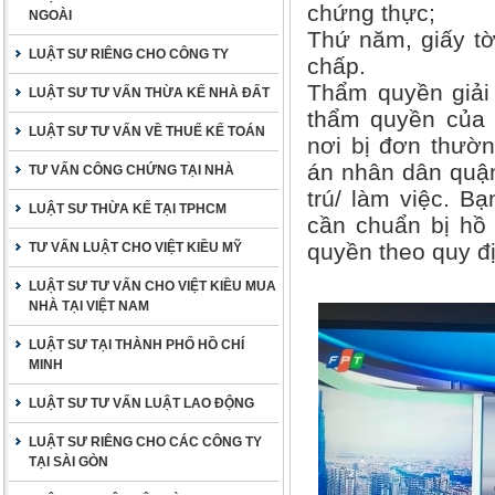
chứng thực;
NGOÀI
Thứ năm, giấy tờ
LUẬT SƯ RIÊNG CHO CÔNG TY
chấp.
Thẩm quyền giải
LUẬT SƯ TƯ VẤN THỪA KẾ NHÀ ĐẤT
thẩm quyền của 
LUẬT SƯ TƯ VẤN VỀ THUẾ KẾ TOÁN
nơi bị đơn thường
án nhân dân quận
TƯ VẤN CÔNG CHỨNG TẠI NHÀ
trú/ làm việc. B
LUẬT SƯ THỪA KẾ TẠI TPHCM
cần chuẩn bị hồ
quyền theo quy đị
TƯ VẤN LUẬT CHO VIỆT KIỀU MỸ
LUẬT SƯ TƯ VẤN CHO VIỆT KIỀU MUA
NHÀ TẠI VIỆT NAM
LUẬT SƯ TẠI THÀNH PHỐ HỒ CHÍ
MINH
LUẬT SƯ TƯ VẤN LUẬT LAO ĐỘNG
LUẬT SƯ RIÊNG CHO CÁC CÔNG TY
TẠI SÀI GÒN