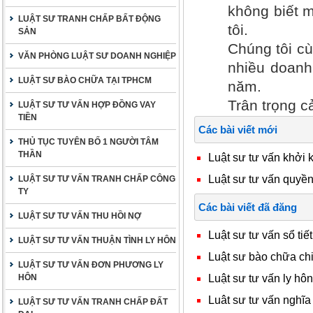
không biết m
LUẬT SƯ TRANH CHẤP BẤT ĐỘNG
tôi.
SẢN
Chúng tôi cù
VĂN PHÒNG LUẬT SƯ DOANH NGHIỆP
nhiều doanh
LUẬT SƯ BÀO CHỮA TẠI TPHCM
năm.
Trân trọng c
LUẬT SƯ TƯ VẤN HỢP ĐỒNG VAY
TIỀN
Các bài viết mới
THỦ TỤC TUYÊN BỐ 1 NGƯỜI TÂM
THẦN
Luật sư tư vấn khởi
Luật sư tư vấn quyền 
LUẬT SƯ TƯ VẤN TRANH CHẤP CÔNG
TY
Các bài viết đã đăng
LUẬT SƯ TƯ VẤN THU HỒI NỢ
Luật sư tư vấn sổ tiết
LUẬT SƯ TƯ VẤN THUẬN TÌNH LY HÔN
Luật sư bào chữa chia
LUẬT SƯ TƯ VẤN ĐƠN PHƯƠNG LY
Luật sư tư vấn ly hôn
HÔN
Luât sư tư vấn nghĩa 
LUẬT SƯ TƯ VẤN TRANH CHẤP ĐẤT