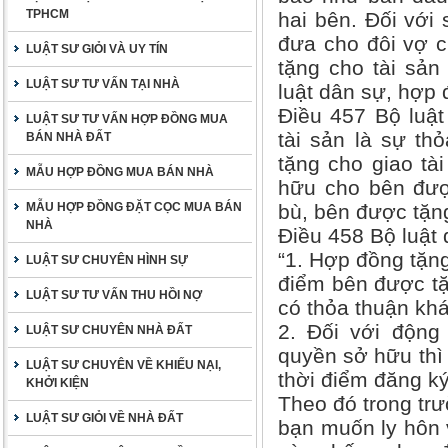
TPHCM
hai bên. Đối với 
đưa cho đôi vợ c
LUẬT SƯ GIỎI VÀ UY TÍN
tặng cho tài sản
LUẬT SƯ TƯ VẤN TẠI NHÀ
luật dân sự, hợp 
Điều 457 Bộ luật
LUẬT SƯ TƯ VẤN HỢP ĐỒNG MUA
tài sản là sự th
BÁN NHÀ ĐẤT
tặng cho giao tà
MẪU HỢP ĐỒNG MUA BÁN NHÀ
hữu cho bên đượ
MẪU HỢP ĐỒNG ĐẶT CỌC MUA BÁN
bù, bên được tặn
NHÀ
Điều 458 Bộ luật
“1. Hợp đồng tặng
LUẬT SƯ CHUYÊN HÌNH SỰ
điểm bên được tặ
LUẬT SƯ TƯ VẤN THU HỒI NỢ
có thỏa thuận khá
2. Đối với động
LUẬT SƯ CHUYÊN NHÀ ĐẤT
quyền sở hữu thì 
LUẬT SƯ CHUYÊN VỀ KHIẾU NẠI,
thời điểm đăng ký
KHỞI KIỆN
Theo đó trong tr
LUẬT SƯ GIỎI VỀ NHÀ ĐẤT
bạn muốn ly hôn v