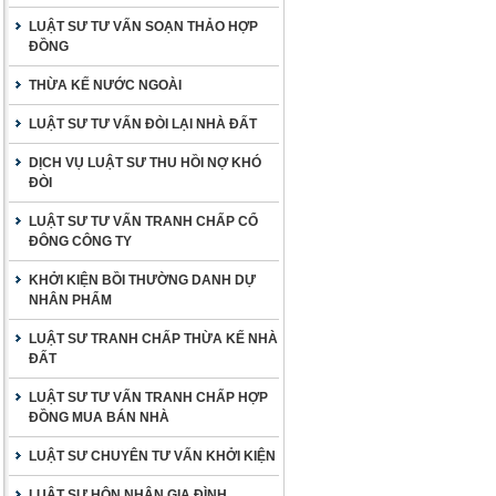
LUẬT SƯ TƯ VẤN SOẠN THẢO HỢP
ĐỒNG
THỪA KẾ NƯỚC NGOÀI
LUẬT SƯ TƯ VẤN ĐÒI LẠI NHÀ ĐẤT
DỊCH VỤ LUẬT SƯ THU HỒI NỢ KHÓ
ĐÒI
LUẬT SƯ TƯ VẤN TRANH CHẤP CỔ
ĐÔNG CÔNG TY
KHỞI KIỆN BỒI THƯỜNG DANH DỰ
NHÂN PHẨM
LUẬT SƯ TRANH CHẤP THỪA KẾ NHÀ
ĐẤT
LUẬT SƯ TƯ VẤN TRANH CHẤP HỢP
ĐỒNG MUA BÁN NHÀ
LUẬT SƯ CHUYÊN TƯ VẤN KHỞI KIỆN
LUẬT SƯ HÔN NHÂN GIA ĐÌNH