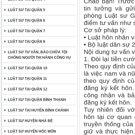
Chào bạn! Trước 
tin tưởng và gử
LUẬT SƯ TẠI QUẬN 5
phòng Luật sư Gi
LUẬT SƯ TẠI QUẬN 6
điểm tư vấn như 
Cơ sở pháp lý:
LUẬT SƯ TẠI QUẬN 7
• Luật hôn nhân v
LUẬT SƯ TẠI QUẬN 8
• Bộ luật dân sự 
Nội dung tư vấn về
LUẬT SƯ TƯ VẤN, BÀO CHỮA TỘI
CHỐNG NGƯỜI THI HÀNH CÔNG VỤ
1. Đòi lại tiền cướ
Theo quy định của
LUẬT SƯ TẠI QUẬN 10
là việc nam và n
LUẬT SƯ TẠI QUẬN 11
theo quy định củ
đăng ký kết hôn
LUẬT SƯ TẠI QUẬN 12
công nhận và bả
LUẬT SƯ TẠI QUẬN BÌNH THẠNH
đăng ký kết hôn.
Tuy nhiên đối vớ
LUẬT SƯ TẠI HUYỆN BÌNH CHÁNH
hôn tại cơ quan 
LUẬT SƯ HUYỆN NHÀ BÈ
truyền thống của
giữ và thực hiện
LUẬT SƯ HUYỆN HÓC MÔN