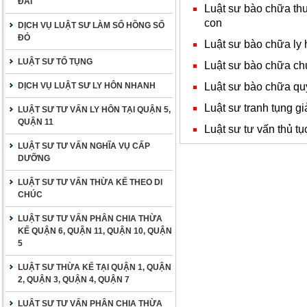
ĐAI
Luật sư bào chữa thu
con
DỊCH VỤ LUẬT SƯ LÀM SỔ HỒNG SỔ
ĐỎ
Luật sư bào chữa ly 
LUẬT SƯ TỐ TỤNG
Luật sư bào chữa ch
Luật sư bào chữa qu
DỊCH VỤ LUẬT SƯ LY HÔN NHANH
Luật sư tranh tụng gi
LUẬT SƯ TƯ VẤN LY HÔN TẠI QUẬN 5,
QUẬN 11
Luật sư tư vấn thủ tụ
LUẬT SƯ TƯ VẤN NGHĨA VỤ CẤP
DƯỠNG
LUẬT SƯ TƯ VẤN THỪA KẾ THEO DI
CHÚC
LUẬT SƯ TƯ VẤN PHÂN CHIA THỪA
KẾ QUẬN 6, QUẬN 11, QUẬN 10, QUẬN
5
LUẬT SƯ THỪA KẾ TẠI QUẬN 1, QUẬN
2, QUẬN 3, QUẬN 4, QUẬN 7
LUẬT SƯ TƯ VẤN PHÂN CHIA THỪA