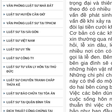
trọng đại và thiê
VĂN PHÒNG LUẬT SƯ NHÀ ĐẤT
theo đó có nhiều
vấn đề phát sin
LUẬT SƯ HUYỆN CẦN GIỜ
vấn đề khi xảy ra
VĂN PHÒNG LUẬT SƯ TẠI TPHCM
đòi lại tiền cưới 
Cơ bản có các kh
LUẬT SƯ TẠI SÀI GÒN
xin thường qua n
LUẬT SƯ VIỆT NAM
hỏi, lễ xin dâu, 
LUẬT SƯ UY TÍN
nhiều nơi còn có 
gọi là lễ đen. Bê
LUẬT SƯ CÔNG TY
bên gia đình sẽ 
LUẬT SƯ TƯ VẤN LY HÔN TẠI THỦ
những hiện vật n
ĐỨC
Những chi phí ch
này có thể do một
LUẬT SƯ CHUYÊN TRANH CHẤP
THỪA KẾ
do hai bên cùng b
Việc các bên dùn
LUẬT SƯ BÀO CHỮA TẠI TÒA ÁN
cuộc sống hôn 
LUẬT SƯ TẠI QUẬN BÌNH TÂN
thuẫn thì việc 
bảo như ban đầu,
DỊCH THUẬT CÔNG CHỨNG TẠI