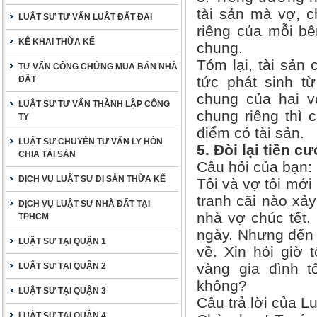
tài sản mà vợ, c
LUẬT SƯ TƯ VẤN LUẬT ĐẤT ĐAI
riêng của mỗi bên
KÊ KHAI THỪA KẾ
chung.
Tóm lại, tài sản 
TƯ VẤN CÔNG CHỨNG MUA BÁN NHÀ
tức phát sinh từ
ĐẤT
chung của hai v
LUẬT SƯ TƯ VẤN THÀNH LẬP CÔNG
chung riêng thì 
TY
điểm có tài sản.
LUẬT SƯ CHUYÊN TƯ VẤN LY HÔN
5. Đòi lại tiền 
CHIA TÀI SẢN
Câu hỏi của bạn:
DỊCH VỤ LUẬT SƯ DI SẢN THỪA KẾ
Tôi và vợ tôi mới
tranh cãi nào xảy
DỊCH VỤ LUẬT SƯ NHÀ ĐẤT TẠI
nhà vợ chúc tết. 
TPHCM
ngày. Nhưng đến 
LUẬT SƯ TẠI QUẬN 1
về. Xin hỏi giờ 
vàng gia đình t
LUẬT SƯ TẠI QUẬN 2
không?
LUẬT SƯ TẠI QUẬN 3
Câu trả lời của Lu
LUẬT SƯ TẠI QUẬN 4