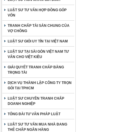
LUẬT SƯ TƯ VẤN HỢP ĐỒNG GÓP
VỐN
TRANH CHẤP TÀI SẢN CHUNG CỦA
VỢ CHỒNG
LUẬT SƯ GIỎI UY TÍN TẠI VIỆT NAM
LUẬT SƯ TẠI SÀI GÒN VIỆT NAM TƯ
VẤN CHO VIỆT KIỀU
GIẢI QUYẾT TRANH CHẤP BẰNG
TRỌNG TÀI
DỊCH VỤ THÀNH LẬP CÔNG TY TRỌN
GÓI TẠI TPHCM
LUẬT SƯ CHUYÊN TRANH CHẤP
DOANH NGHIỆP
TỔNG ĐÀI TƯ VẤN PHÁP LUẬT
LUẬT SƯ TƯ VẤN MUA NHÀ ĐANG
THẾ CHẤP NGÂN HÀNG