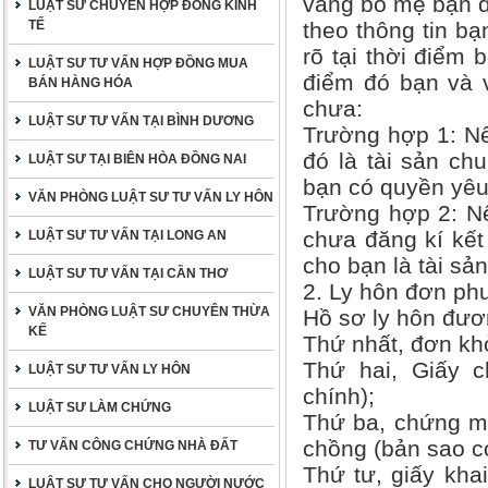
vàng bố mẹ bạn đ
LUẬT SƯ CHUYÊN HỢP ĐỒNG KINH
TẾ
theo thông tin bạ
rõ tại thời điểm 
LUẬT SƯ TƯ VẤN HỢP ĐỒNG MUA
điểm đó bạn và 
BÁN HÀNG HÓA
chưa:
LUẬT SƯ TƯ VẤN TẠI BÌNH DƯƠNG
Trường hợp 1: Nếu
đó là tài sản ch
LUẬT SƯ TẠI BIÊN HÒA ĐỒNG NAI
bạn có quyền yêu
VĂN PHÒNG LUẬT SƯ TƯ VẤN LY HÔN
Trường hợp 2: Nế
chưa đăng kí kết
LUẬT SƯ TƯ VẤN TẠI LONG AN
cho bạn là tài sả
LUẬT SƯ TƯ VẤN TẠI CẦN THƠ
2. Ly hôn đơn p
VĂN PHÒNG LUẬT SƯ CHUYÊN THỪA
Hồ sơ ly hôn đươ
KẾ
Thứ nhất, đơn khở
Thứ hai, Giấy 
LUẬT SƯ TƯ VẤN LY HÔN
chính);
LUẬT SƯ LÀM CHỨNG
Thứ ba, chứng m
chồng (bản sao c
TƯ VẤN CÔNG CHỨNG NHÀ ĐẤT
Thứ tư, giấy kha
LUẬT SƯ TƯ VẤN CHO NGƯỜI NƯỚC