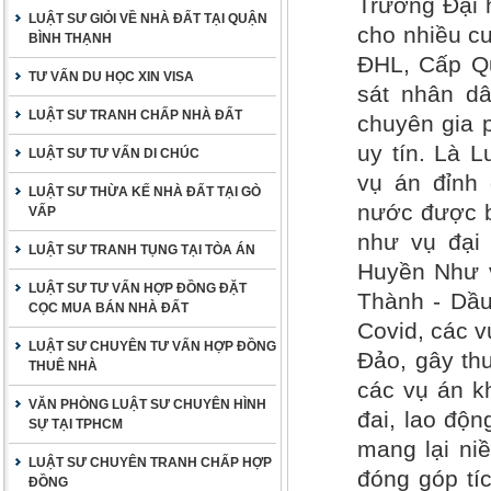
Trường Đại 
LUẬT SƯ GIỎI VỀ NHÀ ĐẤT TẠI QUẬN
cho nhiều cu
BÌNH THẠNH
ĐHL, Cấp Qu
TƯ VẤN DU HỌC XIN VISA
sát nhân dâ
LUẬT SƯ TRANH CHẤP NHÀ ĐẤT
chuyên gia 
uy tín. Là 
LUẬT SƯ TƯ VẤN DI CHÚC
vụ án đỉnh 
LUẬT SƯ THỪA KẾ NHÀ ĐẤT TẠI GÒ
nước được b
VẤP
như vụ đại
LUẬT SƯ TRANH TỤNG TẠI TÒA ÁN
Huyền Như v
LUẬT SƯ TƯ VẤN HỢP ĐỒNG ĐẶT
Thành - Dầu
CỌC MUA BÁN NHÀ ĐẤT
Covid, các 
LUẬT SƯ CHUYÊN TƯ VẤN HỢP ĐỒNG
Đảo, gây thư
THUÊ NHÀ
các vụ án kh
VĂN PHÒNG LUẬT SƯ CHUYÊN HÌNH
đai, lao độ
SỰ TẠI TPHCM
mang lại ni
LUẬT SƯ CHUYÊN TRANH CHẤP HỢP
đóng góp tí
ĐỒNG