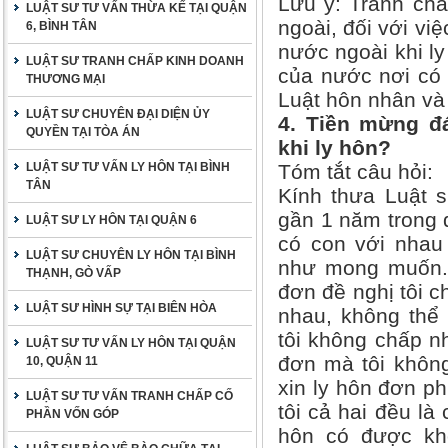
Lưu ý: Tranh chấ
LUẬT SƯ TƯ VẤN THỪA KẾ TẠI QUẬN
ngoài, đối với việ
6, BÌNH TÂN
nước ngoài khi ly
LUẬT SƯ TRANH CHẤP KINH DOANH
của nước nơi có 
THƯƠNG MẠI
Luật hôn nhân và 
LUẬT SƯ CHUYÊN ĐẠI DIỆN ỦY
4. Tiền mừng đ
QUYỀN TẠI TÒA ÁN
khi ly hôn?
LUẬT SƯ TƯ VẤN LY HÔN TẠI BÌNH
Tóm tắt câu hỏi:
TÂN
Kính thưa Luật 
gần 1 năm trong 
LUẬT SƯ LY HÔN TẠI QUẬN 6
có con với nhau
LUẬT SƯ CHUYÊN LY HÔN TẠI BÌNH
như mong muốn. 
THẠNH, GÒ VẤP
đơn đề nghị tôi c
LUẬT SƯ HÌNH SỰ TẠI BIÊN HÒA
nhau, không thể
tôi không chấp n
LUẬT SƯ TƯ VẤN LY HÔN TẠI QUẬN
đơn mà tôi không
10, QUẬN 11
xin ly hôn đơn ph
LUẬT SƯ TƯ VẤN TRANH CHẤP CỐ
tôi cả hai đều là
PHẦN VỐN GÓP
hôn có được khô