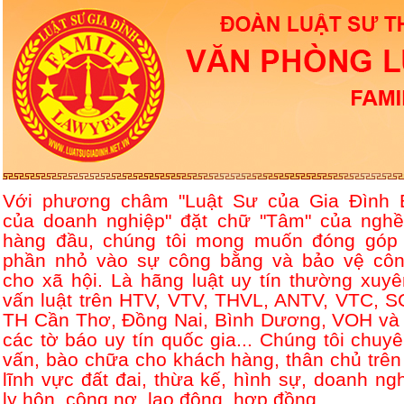
Với phương châm "Luật Sư của Gia Đình 
của doanh nghiệp" đặt chữ "Tâm" của nghề
hàng đầu, chúng tôi mong muốn đóng góp
phần nhỏ vào sự công bằng và bảo vệ côn
cho xã hội. Là hãng luật uy tín thường xuyê
vấn luật trên HTV, VTV, THVL, ANTV, VTC, S
TH Cần Thơ, Đồng Nai, Bình Dương, VOH và 
các tờ báo uy tín quốc gia... Chúng tôi chuyê
vấn, bào chữa cho khách hàng, thân chủ trên
lĩnh vực đất đai, thừa kế, hình sự, doanh ngh
ly hôn, công nợ, lao động, hợp đồng....