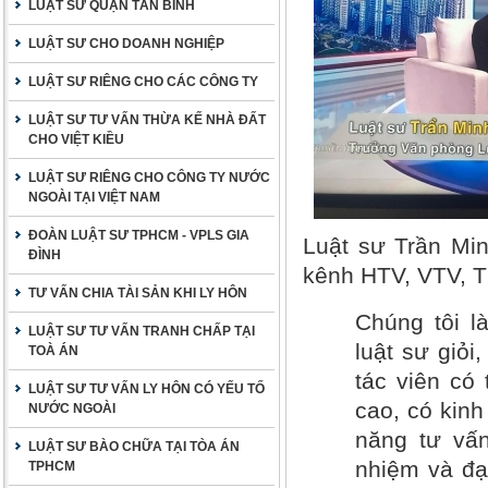
LUẬT SƯ QUẬN TÂN BÌNH
LUẬT SƯ CHO DOANH NGHIỆP
LUẬT SƯ RIÊNG CHO CÁC CÔNG TY
LUẬT SƯ TƯ VẤN THỪA KẾ NHÀ ĐẤT
CHO VIỆT KIỀU
LUẬT SƯ RIÊNG CHO CÔNG TY NƯỚC
NGOÀI TẠI VIỆT NAM
ĐOÀN LUẬT SƯ TPHCM - VPLS GIA
Luật sư Trần Min
ĐÌNH
kênh HTV, VTV, 
TƯ VẤN CHIA TÀI SẢN KHI LY HÔN
Chúng tôi l
LUẬT SƯ TƯ VẤN TRANH CHẤP TẠI
luật sư giỏi
TOÀ ÁN
tác viên có
LUẬT SƯ TƯ VẤN LY HÔN CÓ YẾU TỐ
cao, có kinh
NƯỚC NGOÀI
năng tư vấn
LUẬT SƯ BÀO CHỮA TẠI TÒA ÁN
nhiệm và đạ
TPHCM