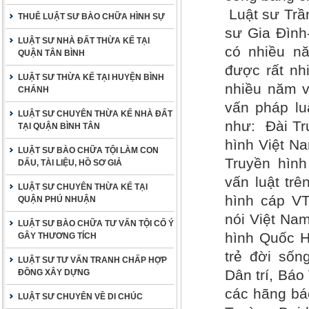
Luật sư Trầ
THUÊ LUẬT SƯ BÀO CHỮA HÌNH SỰ
sư Gia Đình
LUẬT SƯ NHÀ ĐẤT THỪA KẾ TẠI
có nhiều nă
QUẬN TÂN BÌNH
được rất nh
LUẬT SƯ THỪA KẾ TẠI HUYỆN BÌNH
nhiều năm v
CHÁNH
vấn pháp lu
LUẬT SƯ CHUYÊN THỪA KẾ NHÀ ĐẤT
như: Đài Tr
TẠI QUẬN BÌNH TÂN
hình Việt Na
LUẬT SƯ BÀO CHỮA TỘI LÀM CON
Truyền hìn
DẤU, TÀI LIỆU, HỒ SƠ GIẢ
vấn luật trê
LUẬT SƯ CHUYÊN THỪA KẾ TẠI
hình cáp VT
QUẬN PHÚ NHUẬN
nói Việt Nam
LUẬT SƯ BÀO CHỮA TƯ VẤN TỘI CỐ Ý
hình Quốc H
GÂY THƯƠNG TÍCH
trẻ đời sốn
LUẬT SƯ TƯ VẤN TRANH CHẤP HỢP
Dân trí, Bá
ĐỒNG XÂY DỰNG
các hãng báo
LUẬT SƯ CHUYÊN VỀ DI CHÚC