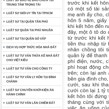
LUẬT SƯ BẢO VỆ BÀO CHỮA TẠI
trước khi kết hôn
TRUNG TÂM TRỌNG TÀI
có một số tài sả
LUẬT SƯ GIỎI UY TÍN TẠI TPHCM
mẹ anh ấy cho, ch
hôn 5 năm, giấy 
LUẬT SƯ TẠI QUẬN TÂN PHÚ
khi kết hôn đến 
LUẬT SƯ QUẬN TẠI PHÚ NHUẬN
đây, một ô tô do
từ trước khi kết
LUẬT SƯ TẠI QUẬN GÒ VẤP
tiền thu nhập từ
DỊCH VỤ HỢP THỨC HÓA NHÀ ĐẤT
nhân chồng tôi 
quản lý để thanh
LUẬT SƯ TƯ VẤN THỪA KẾ NHÀ ĐẤT
CHO VIỆT KIỀU
phí điện, nước, c
phí hoạt động ch
LUẬT SƯ TƯ VẤN CHO CÔNG TY
trên; còn lại anh
LUẬT SƯ TƯ VẤN LY HÔN TẠI BÌNH
bên gia đình cho
CHÁNH
cưới, sau khi th
cưới còn lại 1 tỷ
LUẬT SƯ CHUYÊN KHỞI KIỆN ÁN
HÀNH CHÍNH
kết hôn tôi đứng
tháng cùng với t
LUẬT SƯ TƯ VẤN LẤN CHIẾM ĐẤT
việc ăn uống củ