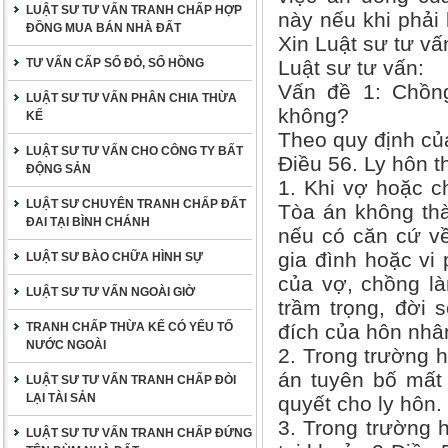
LUẬT SƯ TƯ VẤN TRANH CHẤP HỢP
này nếu khi phải 
ĐỒNG MUA BÁN NHÀ ĐẤT
Xin Luật sư tư vấ
TƯ VẤN CẤP SỔ ĐỎ, SỔ HỒNG
Luật sư tư vấn:
Vấn đề 1: Chồn
LUẬT SƯ TƯ VẤN PHÂN CHIA THỪA
không?
KẾ
Theo quy định của
LUẬT SƯ TƯ VẤN CHO CÔNG TY BẤT
Điều 56. Ly hôn 
ĐỘNG SẢN
1. Khi vợ hoặc c
LUẬT SƯ CHUYÊN TRANH CHẤP ĐẤT
Tòa án không thà
ĐAI TẠI BÌNH CHÁNH
nếu có căn cứ về
gia đình hoặc vi
LUẬT SƯ BÀO CHỮA HÌNH SỰ
của vợ, chồng là
LUẬT SƯ TƯ VẤN NGOÀI GIỜ
trầm trọng, đời 
TRANH CHẤP THỪA KẾ CÓ YẾU TỐ
đích của hôn nhâ
NƯỚC NGOÀI
2. Trong trường 
án tuyên bố mất 
LUẬT SƯ TƯ VẤN TRANH CHẤP ĐÒI
LẠI TÀI SẢN
quyết cho ly hôn.
3. Trong trường 
LUẬT SƯ TƯ VẤN TRANH CHẤP ĐỨNG