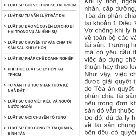
Khi ly hôn, ngo
LUẬT SƯ GIỎI VỀ THỪA KẾ TẠI TPHCM
nhân, cấp dưỡng,
Tòa án phân chia
LUẬT SƯ TƯ VẤN LUẬT ĐẤT ĐAI
tại khoản 1 Điều 
LUẬT SƯ BẢO VỆ QUYỀN LỢI CHO BỊ
Vợ chồng khi ly 
HẠI TRONG VỤ ÁN HÌNH SỰ
về toàn bộ các vấ
LUẬT SƯ CHUYÊN TƯ VẤN CHIA TÀI
tài sản. Trường 
SẢN SAU KHI LY HÔN
mà có yêu cầu th
việc áp dụng chế
LUẬT SƯ PHÁP CHẾ DOANH NGHIỆP
thuận hay theo lu
PHÍ THUÊ LUẬT SƯ LY HÔN TẠI
Như vậy, việc c
TPHCM
được giải quyết 
TƯ VẤN THỦ TỤC NHẬN THỪA KẾ
do Tòa án quyết 
NHÀ ĐẤT
phân chia tài sả
LUẬT SƯ CHO VIỆT KIỀU VÀ NGƯỜI
nếu trong đơn kh
NƯỚC NGOÀI
sản đó vẫn thuộc
Do đó, dù đã ly 
LUẬT SƯ GIỎI CHUYÊN TỐ TỤNG
về tài sản chung
LUẬT SƯ CHO CÔNG TY TẠI QUẬN 6,
bên đều có quyền
BÌNH TÂN