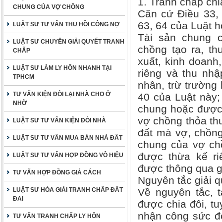
1. Tranh chấp chi
CHUNG CỦA VỢ CHỒNG
Căn cứ Điều 33, 
63, 64 của Luật h
LUẬT SƯ TƯ VẤN THU HỒI CÔNG NỢ
Tài sản chung 
LUẬT SƯ CHUYÊN GIẢI QUYẾT TRANH
chồng tạo ra, th
CHẤP
xuất, kinh doanh,
LUẬT SƯ LÀM LY HÔN NHANH TẠI
riêng và thu nhậ
TPHCM
nhân, trừ trường
TƯ VẤN KIỆN ĐÒI LẠI NHÀ CHO Ở
40 của Luật này;
NHỜ
chung hoặc được 
vợ chồng thỏa th
LUẬT SƯ TƯ VẤN KIỆN ĐÒI NHÀ
đất mà vợ, chồng
LUẬT SƯ TƯ VẤN MUA BÁN NHÀ ĐẤT
chung của vợ ch
được thừa kế ri
LUẬT SƯ TƯ VẤN HỢP ĐỒNG VÔ HIỆU
được thông qua gi
TƯ VẤN HỢP ĐỒNG GIẢ CÁCH
Nguyên tắc giải q
LUẬT SƯ HÒA GIẢI TRANH CHẤP ĐẤT
Về nguyên tắc, t
ĐAI
được chia đôi, tu
nhận công sức đó
TƯ VẤN TRANH CHẤP LY HÔN