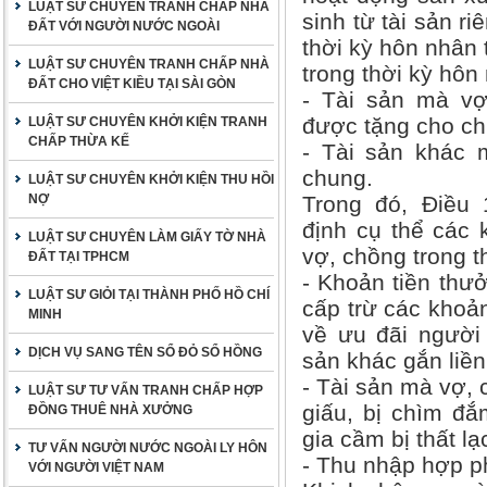
LUẬT SƯ CHUYÊN TRANH CHẤP NHÀ
sinh từ tài sản r
ĐẤT VỚI NGƯỜI NƯỚC NGOÀI
thời kỳ hôn nhân 
LUẬT SƯ CHUYÊN TRANH CHẤP NHÀ
trong thời kỳ hôn
ĐẤT CHO VIỆT KIỀU TẠI SÀI GÒN
- Tài sản mà v
được tặng cho ch
LUẬT SƯ CHUYÊN KHỞI KIỆN TRANH
CHẤP THỪA KẾ
- Tài sản khác 
chung.
LUẬT SƯ CHUYÊN KHỞI KIỆN THU HỒI
NỢ
Trong đó, Điều 
định cụ thể các
LUẬT SƯ CHUYÊN LÀM GIẤY TỜ NHÀ
vợ, chồng trong 
ĐẤT TẠI TPHCM
- Khoản tiền thưở
LUẬT SƯ GIỎI TẠI THÀNH PHỐ HỒ CHÍ
cấp trừ các khoả
MINH
về ưu đãi người
DỊCH VỤ SANG TÊN SỔ ĐỎ SỔ HỒNG
sản khác gắn liền
- Tài sản mà vợ, 
LUẬT SƯ TƯ VẤN TRANH CHẤP HỢP
giấu, bị chìm đắm
ĐỒNG THUÊ NHÀ XƯỞNG
gia cầm bị thất lạ
TƯ VẤN NGƯỜI NƯỚC NGOÀI LY HÔN
- Thu nhập hợp p
VỚI NGƯỜI VIỆT NAM