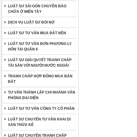
LUẬT SƯ SÀI GÒN CHUYÊN BÀO
CHỮA Ở MIỀN TÂY
DỊCH VỤ LUẬT SƯ ĐÒI NỢ
LUẬT SƯ TƯ VẤN MUA ĐẤT NỀN
LUẬT SƯ TƯ VẤN ĐƠN PHƯƠNG LY
HÔN TẠI QUẬN 6
LUẬT SƯ GIẢI QUYẾT TRANH CHẤP
TÀI SẢN VỚI NGƯỜI NƯỚC NGOÀI
TRANH CHẤP HỢP ĐỒNG MUA BÁN
ĐẤT
TƯ VẤN THÀNH LẬP CHI NHÁNH VĂN
PHÒNG ĐẠI DIỆN
LUẬT SƯ TƯ VẤN CÔNG TY CỔ PHẦN
LUẬT SƯ CHUYÊN TƯ VẤN KHAI DI
SẢN THỪA KẾ
LUẬT SƯ CHUYÊN TRANH CHẤP