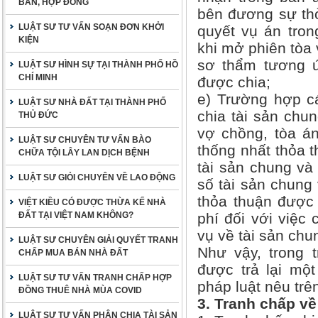
BẢN, HỢP ĐỒNG
bên đương sự thỏ
LUẬT SƯ TƯ VẤN SOẠN ĐƠN KHỞI
quyết vụ án tron
KIỆN
khi mở phiên tòa
sơ thẩm tương ứ
LUẬT SƯ HÌNH SỰ TẠI THÀNH PHỐ HỒ
CHÍ MINH
được chia;
e) Trường hợp c
LUẬT SƯ NHÀ ĐẤT TẠI THÀNH PHỐ
chia tài sản chu
THỦ ĐỨC
vợ chồng, tòa án
LUẬT SƯ CHUYÊN TƯ VẤN BÀO
thống nhất thỏa 
CHỮA TỘI LÂY LAN DỊCH BỆNH
tài sản chung và
LUẬT SƯ GIỎI CHUYÊN VỀ LAO ĐỘNG
số tài sản chung
thỏa thuận được 
VIỆT KIỀU CÓ ĐƯỢC THỪA KẾ NHÀ
ĐẤT TẠI VIỆT NAM KHÔNG?
phí đối với việc 
vụ về tài sản chu
LUẬT SƯ CHUYÊN GIẢI QUYẾT TRANH
Như vậy, trong 
CHẤP MUA BÁN NHÀ ĐẤT
được trả lại mộ
LUẬT SƯ TƯ VẤN TRANH CHẤP HỢP
pháp luật nêu trê
ĐỒNG THUÊ NHÀ MÙA COVID
3. Tranh chấp về 
LUẬT SƯ TƯ VẤN PHÂN CHIA TÀI SẢN