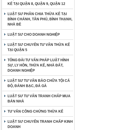
KẾ TẠI QUẬN 8, QUẬN 9, QUẬN 12
LUẬT SƯ PHÂN CHIA THỪA KẾ TẠI
BÌNH CHÁNH, TÂN PHÚ, BÌNH THẠNH,
NHÀ BÈ
LUẬT SƯ CHO DOANH NGHIỆP
LUẬT SƯ CHUYÊN TƯ VẤN THỪA KẾ
TẠI QUẬN 5
TỔNG ĐÀI TƯ VẤN PHÁP LUẬT HÌNH
SỰ, LY HÔN, THỪA KẾ, NHÀ ĐẤT,
DOANH NGHIỆP
LUẬT SƯ TƯ VẤN BÀO CHỮA TỘI CÁ
ĐỘ, ĐÁNH BẠC, ĐÁ GÀ
LUẬT SƯ TƯ VẤN TRANH CHẤP MUA
BÁN NHÀ
TƯ VẤN CÔNG CHỨNG THỪA KẾ
LUẬT SƯ CHUYÊN TRANH CHẤP KINH
DOANH