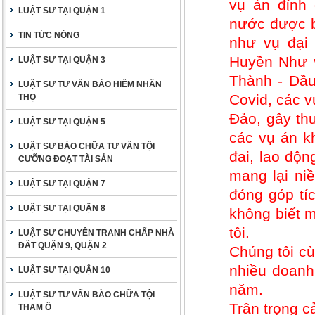
vụ án đỉnh 
LUẬT SƯ TẠI QUẬN 1
nước được b
TIN TỨC NÓNG
như vụ đại
Huyền Như v
LUẬT SƯ TẠI QUẬN 3
Thành - Dầu
LUẬT SƯ TƯ VẤN BẢO HIỂM NHÂN
Covid, các 
THỌ
Đảo, gây thư
LUẬT SƯ TẠI QUẬN 5
các vụ án kh
LUẬT SƯ BÀO CHỮA TƯ VẤN TỘI
đai, lao độ
CƯỠNG ĐOẠT TÀI SẢN
mang lại ni
LUẬT SƯ TẠI QUẬN 7
đóng góp tí
LUẬT SƯ TẠI QUẬN 8
không biết m
tôi.
LUẬT SƯ CHUYÊN TRANH CHẤP NHÀ
ĐẤT QUẬN 9, QUẬN 2
Chúng tôi cù
nhiều doanh
LUẬT SƯ TẠI QUẬN 10
năm.
LUẬT SƯ TƯ VẤN BÀO CHỮA TỘI
Trân trọng c
THAM Ô