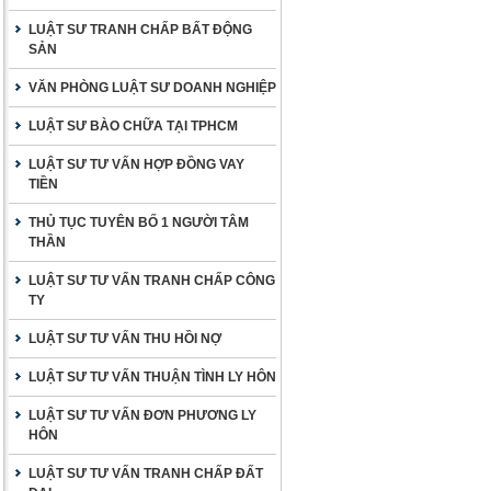
LUẬT SƯ TRANH CHẤP BẤT ĐỘNG
SẢN
VĂN PHÒNG LUẬT SƯ DOANH NGHIỆP
LUẬT SƯ BÀO CHỮA TẠI TPHCM
LUẬT SƯ TƯ VẤN HỢP ĐỒNG VAY
TIỀN
THỦ TỤC TUYÊN BỐ 1 NGƯỜI TÂM
THẦN
LUẬT SƯ TƯ VẤN TRANH CHẤP CÔNG
TY
LUẬT SƯ TƯ VẤN THU HỒI NỢ
LUẬT SƯ TƯ VẤN THUẬN TÌNH LY HÔN
LUẬT SƯ TƯ VẤN ĐƠN PHƯƠNG LY
HÔN
LUẬT SƯ TƯ VẤN TRANH CHẤP ĐẤT