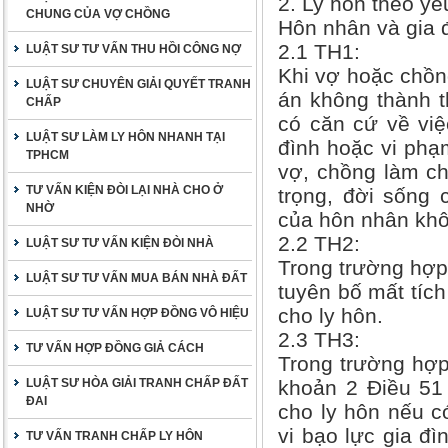
2. Ly hôn theo yê
CHUNG CỦA VỢ CHỒNG
Hôn nhân và gia 
2.1 TH1:
LUẬT SƯ TƯ VẤN THU HỒI CÔNG NỢ
Khi vợ hoặc chồng
LUẬT SƯ CHUYÊN GIẢI QUYẾT TRANH
án không thành t
CHẤP
có căn cứ về việ
LUẬT SƯ LÀM LY HÔN NHANH TẠI
đình hoặc vi phạ
TPHCM
vợ, chồng làm ch
TƯ VẤN KIỆN ĐÒI LẠI NHÀ CHO Ở
trọng, đời sống 
NHỜ
của hôn nhân khô
2.2 TH2:
LUẬT SƯ TƯ VẤN KIỆN ĐÒI NHÀ
Trong trường hợp
LUẬT SƯ TƯ VẤN MUA BÁN NHÀ ĐẤT
tuyên bố mất tích
cho ly hôn.
LUẬT SƯ TƯ VẤN HỢP ĐỒNG VÔ HIỆU
2.3 TH3:
TƯ VẤN HỢP ĐỒNG GIẢ CÁCH
Trong trường hợp 
LUẬT SƯ HÒA GIẢI TRANH CHẤP ĐẤT
khoản 2 Điều 51 
ĐAI
cho ly hôn nếu c
vi bạo lực gia đ
TƯ VẤN TRANH CHẤP LY HÔN