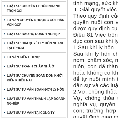
tính mạng, sức kh
LUẬT SƯ CHUYÊN LY HÔN NHANH
II. Giải quyết vi
TRỌN GÓI
Theo quy định của
TƯ VẤN CHUYỂN NHƯỢNG CỔ PHẦN
quyền nuôi con 
VỐN GÓP
được quy định cụ
Điều 81.Việc trô
LUẬT SƯ BẢO HỘ DOANH NGHIỆP
dục con sau khi l
LUẬT SƯ GIẢI QUYẾT LY HÔN NHANH
1.Sau khi ly hôn
TẠI TPHCM
Sau khi ly hôn c
TƯ VẤN KIỆN ĐÒI NỢ
nom, chăm sóc, n
niên, con đã thà
LUẬT SƯ TRANH CHẤP NHÀ Ở
hoặc không có kh
LUẬT SƯ CHUYÊN SOẠN ĐƠN KHỞI
để tự nuôi mình 
KIỆN KHIẾU NẠI
dân sự và các luậ
LUẬT SƯ TƯ VẤN SOẠN ĐƠN LY HÔN
2.Vợ, chồng thỏa 
Vợ, chồng thỏa t
LUẬT SƯ TƯ VẤN THÀNH LẬP DOANH
nghĩa vụ, quyền 
NGHIỆP
con; trường hợp
LUẬT SƯ TƯ VẤN TẠI CÔNG TY
quyết định giao c