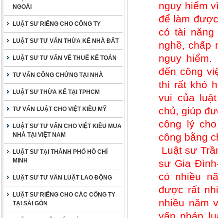
nguy hiểm vì
NGOÀI
để làm được 
LUẬT SƯ RIÊNG CHO CÔNG TY
có tài năng
LUẬT SƯ TƯ VẤN THỪA KẾ NHÀ ĐẤT
nghề, chấp 
nguy hiểm.
LUẬT SƯ TƯ VẤN VỀ THUẾ KẾ TOÁN
đến công vi
TƯ VẤN CÔNG CHỨNG TẠI NHÀ
thì rất khó
LUẬT SƯ THỪA KẾ TẠI TPHCM
vui của luậ
chủ, giúp đư
TƯ VẤN LUẬT CHO VIỆT KIỀU MỸ
công lý ch
LUẬT SƯ TƯ VẤN CHO VIỆT KIỀU MUA
NHÀ TẠI VIỆT NAM
công bằng c
Luật sư Trầ
LUẬT SƯ TẠI THÀNH PHỐ HỒ CHÍ
MINH
sư Gia Đình
có nhiều nă
LUẬT SƯ TƯ VẤN LUẬT LAO ĐỘNG
được rất nh
LUẬT SƯ RIÊNG CHO CÁC CÔNG TY
nhiều năm v
TẠI SÀI GÒN
vấn pháp lu