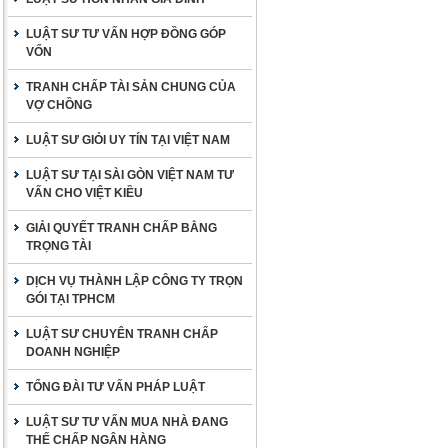
LUẬT SƯ TƯ VẤN HỢP ĐỒNG GÓP
VỐN
TRANH CHẤP TÀI SẢN CHUNG CỦA
VỢ CHỒNG
LUẬT SƯ GIỎI UY TÍN TẠI VIỆT NAM
LUẬT SƯ TẠI SÀI GÒN VIỆT NAM TƯ
VẤN CHO VIỆT KIỀU
GIẢI QUYẾT TRANH CHẤP BẰNG
TRỌNG TÀI
DỊCH VỤ THÀNH LẬP CÔNG TY TRỌN
GÓI TẠI TPHCM
LUẬT SƯ CHUYÊN TRANH CHẤP
DOANH NGHIỆP
TỔNG ĐÀI TƯ VẤN PHÁP LUẬT
LUẬT SƯ TƯ VẤN MUA NHÀ ĐANG
THẾ CHẤP NGÂN HÀNG