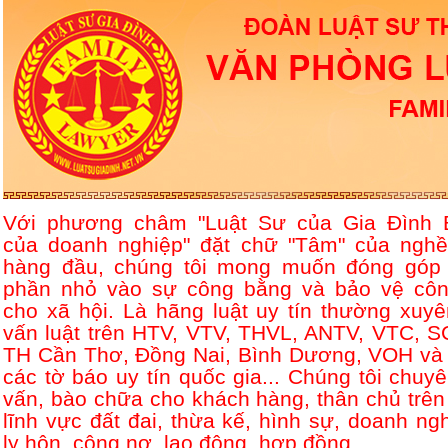
Với phương châm "Luật Sư của Gia Đình 
của doanh nghiệp" đặt chữ "Tâm" của nghề
hàng đầu, chúng tôi mong muốn đóng góp
phần nhỏ vào sự công bằng và bảo vệ côn
cho xã hội. Là hãng luật uy tín thường xuyê
vấn luật trên HTV, VTV, THVL, ANTV, VTC, S
TH Cần Thơ, Đồng Nai, Bình Dương, VOH và 
các tờ báo uy tín quốc gia... Chúng tôi chuyê
vấn, bào chữa cho khách hàng, thân chủ trên
lĩnh vực đất đai, thừa kế, hình sự, doanh ngh
ly hôn, công nợ, lao động, hợp đồng....