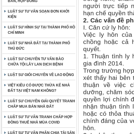
BẢN, HỢP ĐỒNG
người trực tiếp
LUẬT SƯ TƯ VẤN SOẠN ĐƠN KHỞI
hạn chế quyền th
KIỆN
2. Các vấn đề ph
I. Căn cứ ly hôn:
LUẬT SƯ HÌNH SỰ TẠI THÀNH PHỐ HỒ
CHÍ MINH
Việc ly hôn của
chồng hoặc cả h
LUẬT SƯ NHÀ ĐẤT TẠI THÀNH PHỐ
quyết.
THỦ ĐỨC
1. Thuận tình ly
LUẬT SƯ CHUYÊN TƯ VẤN BÀO
gia đình 2014.
CHỮA TỘI LÂY LAN DỊCH BỆNH
Trong trường hợp
LUẬT SƯ GIỎI CHUYÊN VỀ LAO ĐỘNG
xét thấy hai bên 
thuận về việc c
VIỆT KIỀU CÓ ĐƯỢC THỪA KẾ NHÀ
ĐẤT TẠI VIỆT NAM KHÔNG?
dưỡng, chăm sóc
quyền lợi chính 
LUẬT SƯ CHUYÊN GIẢI QUYẾT TRANH
nhận thuận tình 
CHẤP MUA BÁN NHÀ ĐẤT
hoặc có thỏa th
LUẬT SƯ TƯ VẤN TRANH CHẤP HỢP
chính đáng của vợ
ĐỒNG THUÊ NHÀ MÙA COVID
hôn.
LUẬT SƯ TƯ VẤN PHÂN CHIA TÀI SẢN