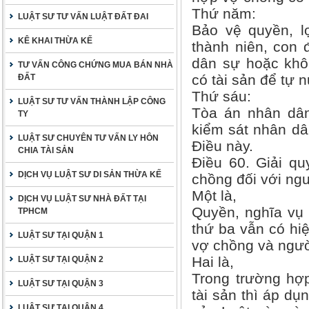
Thứ năm:
LUẬT SƯ TƯ VẤN LUẬT ĐẤT ĐAI
Bảo vệ quyền, l
KÊ KHAI THỪA KẾ
thành niên, con 
dân sự hoặc khô
TƯ VẤN CÔNG CHỨNG MUA BÁN NHÀ
có tài sản để tự 
ĐẤT
Thứ sáu:
LUẬT SƯ TƯ VẤN THÀNH LẬP CÔNG
Tòa án nhân dân 
TY
kiểm sát nhân dâ
LUẬT SƯ CHUYÊN TƯ VẤN LY HÔN
Điều này.
CHIA TÀI SẢN
Điều 60. Giải qu
DỊCH VỤ LUẬT SƯ DI SẢN THỪA KẾ
chồng đối với ngư
Một là,
DỊCH VỤ LUẬT SƯ NHÀ ĐẤT TẠI
Quyền, nghĩa vụ 
TPHCM
thứ ba vẫn có hiệ
LUẬT SƯ TẠI QUẬN 1
vợ chồng và ngườ
Hai là,
LUẬT SƯ TẠI QUẬN 2
Trong trường hợp
LUẬT SƯ TẠI QUẬN 3
tài sản thì áp dụ
LUẬT SƯ TẠI QUẬN 4