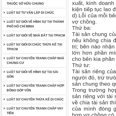
xuất, kinh doanh
THUỘC SỞ HỮU CHUNG
kiện tiếp tục lao 
LUẬT SƯ TƯ VẤN LẬP DI CHÚC
d) Lỗi của mỗi bê
vợ chồng.
LUẬT SƯ GIỎI VỀ HÌNH SỰ TẠI THÀNH
PHỐ HỒ CHÍ MINH
Thứ ba:
Tài sản chung củ
LUẬT SƯ GIỎI VỀ NHÀ ĐẤT TẠI TPHCM
nếu không chia đ
LUẬT SƯ GIỎI DI CHÚC THỪA KẾ TẠI
trị; bên nào nhận
TPHCM
lớn hơn phần mì
cho bên kia phần
LUẬT SƯ CHUYÊN TRANH CHẤP NHÀ
CHUNG CƯ
Thứ tư:
Tài sản riêng củ
LUẬT SƯ GIỎI VỀ HÌNH SỰ TẠI SÀI
người đó, trừ trư
GÒN
sản chung theo qu
LUẬT SƯ CHUYÊN TRANH CHẤP HỢP
Trong trường hợp
ĐỒNG GÓP VỐN
sản riêng với tà
LUẬT SƯ CHUYÊN THỪA KẾ DI CHÚC
về chia tài sản th
của mình đóng gó
LUẬT SƯ CHUYÊN TRANH CHẤP VAY
TIỀN
hợp vợ chồng có 