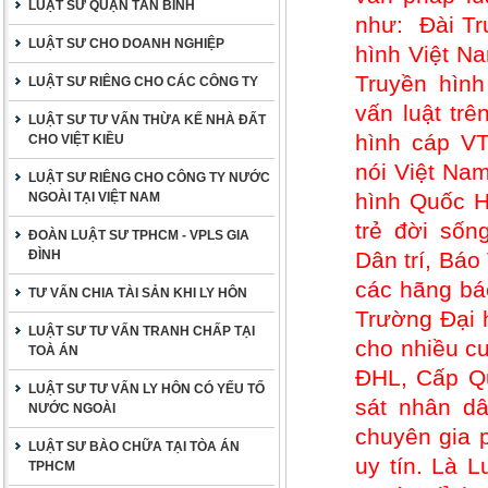
LUẬT SƯ QUẬN TÂN BÌNH
như: Đài Tr
LUẬT SƯ CHO DOANH NGHIỆP
hình Việt Na
Truyền hìn
LUẬT SƯ RIÊNG CHO CÁC CÔNG TY
vấn luật trê
LUẬT SƯ TƯ VẤN THỪA KẾ NHÀ ĐẤT
hình cáp VT
CHO VIỆT KIỀU
nói Việt Nam
LUẬT SƯ RIÊNG CHO CÔNG TY NƯỚC
hình Quốc H
NGOÀI TẠI VIỆT NAM
trẻ đời sốn
ĐOÀN LUẬT SƯ TPHCM - VPLS GIA
ĐÌNH
Dân trí, Bá
các hãng báo
TƯ VẤN CHIA TÀI SẢN KHI LY HÔN
Trường Đại 
LUẬT SƯ TƯ VẤN TRANH CHẤP TẠI
cho nhiều cu
TOÀ ÁN
ĐHL, Cấp Qu
LUẬT SƯ TƯ VẤN LY HÔN CÓ YẾU TỐ
sát nhân dâ
NƯỚC NGOÀI
chuyên gia 
LUẬT SƯ BÀO CHỮA TẠI TÒA ÁN
uy tín. Là 
TPHCM