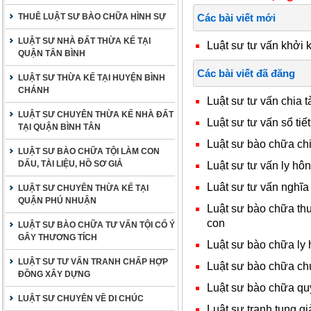
THUÊ LUẬT SƯ BÀO CHỮA HÌNH SỰ
Các bài viết mới
LUẬT SƯ NHÀ ĐẤT THỪA KẾ TẠI
Luật sư tư vấn khởi
QUẬN TÂN BÌNH
Các bài viết đã đăng
LUẬT SƯ THỪA KẾ TẠI HUYỆN BÌNH
CHÁNH
Luật sư tư vấn chia t
LUẬT SƯ CHUYÊN THỪA KẾ NHÀ ĐẤT
Luật sư tư vấn sổ tiết
TẠI QUẬN BÌNH TÂN
Luật sư bào chữa chia
LUẬT SƯ BÀO CHỮA TỘI LÀM CON
DẤU, TÀI LIỆU, HỒ SƠ GIẢ
Luật sư tư vấn ly hôn
Luât sư tư vấn nghĩa 
LUẬT SƯ CHUYÊN THỪA KẾ TẠI
QUẬN PHÚ NHUẬN
Luật sư bào chữa thu
con
LUẬT SƯ BÀO CHỮA TƯ VẤN TỘI CỐ Ý
GÂY THƯƠNG TÍCH
Luật sư bào chữa ly 
LUẬT SƯ TƯ VẤN TRANH CHẤP HỢP
Luật sư bào chữa ch
ĐỒNG XÂY DỰNG
Luật sư bào chữa qu
LUẬT SƯ CHUYÊN VỀ DI CHÚC
Luật sư tranh tụng gi