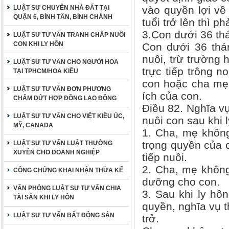
LUẬT SƯ CHUYÊN NHÀ ĐẤT TẠI
vào quyền lợi về
QUẬN 6, BÌNH TÂN, BÌNH CHÁNH
tuổi trở lên thì 
3.Con dưới 36 thá
LUẬT SƯ TƯ VẤN TRANH CHẤP NUÔI
CON KHI LY HÔN
Con dưới 36 thán
nuôi, trừ trường
LUẬT SƯ TƯ VẤN CHO NGƯỜI HOA
trực tiếp trông 
TẠI TPHCM/HOA KIỀU
con hoặc cha mẹ 
LUẬT SƯ TƯ VẤN ĐƠN PHƯƠNG
ích của con.
CHẤM DỨT HỢP ĐỒNG LAO ĐỘNG
Điều 82. Nghĩa vụ
LUẬT SƯ TƯ VẤN CHO VIỆT KIỀU ÚC,
nuôi con sau khi 
MỸ, CANADA
1. Cha, mẹ không
trọng quyền của 
LUẬT SƯ TƯ VẤN LUẬT THƯỜNG
XUYÊN CHO DOANH NGHIỆP
tiếp nuôi.
2. Cha, mẹ không
CÔNG CHỨNG KHAI NHẬN THỪA KẾ
dưỡng cho con.
VĂN PHÒNG LUẬT SƯ TƯ VẤN CHIA
3. Sau khi ly hôn
TÀI SẢN KHI LY HÔN
quyền, nghĩa vụ 
LUẬT SƯ TƯ VẤN BẤT ĐỘNG SẢN
trở.