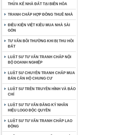
THỪA KẾ NHÀ ĐẤT TẠI BIÊN HÒA
TRANH CHẤP HỢP ĐỒNG THUÊ NHÀ
ĐIỀU KIỆN VIỆT KIỀU MUA NHÀ SÀI
GÒN
TƯ VẤN BỒI THƯỜNG KHI BỊ THU HỒI
ĐẤT
LUẬT SƯ TƯ VẤN TRANH CHẤP NỘI
BỘ DOANH NGHIỆP
LUẬT SƯ CHUYÊN TRANH CHẤP MUA
BÁN CĂN HỘ CHUNG CƯ
LUẬT SƯ TRÊN TRUYỀN HÌNH VÀ BÁO
CHÍ
LUẬT SƯ TƯ VẤN ĐĂNG KÝ NHÃN
HIỆU LOGO ĐỘC QUYỀN
LUẬT SƯ TƯ VẤN TRANH CHẤP LAO
ĐỘNG