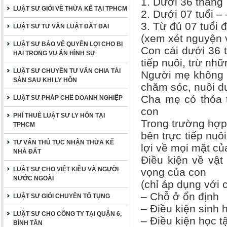
1. Dưới 36 tháng
LUẬT SƯ GIỎI VỀ THỪA KẾ TẠI TPHCM
2. Dưới 07 tuổi – 
3. Từ đủ 07 tuổi 
LUẬT SƯ TƯ VẤN LUẬT ĐẤT ĐAI
(xem xét nguyện 
LUẬT SƯ BẢO VỆ QUYỀN LỢI CHO BỊ
Con cái dưới 36 
HẠI TRONG VỤ ÁN HÌNH SỰ
tiếp nuôi, trừ nh
LUẬT SƯ CHUYÊN TƯ VẤN CHIA TÀI
Người mẹ không đ
SẢN SAU KHI LY HÔN
chăm sóc, nuôi d
Cha mẹ có thỏa t
LUẬT SƯ PHÁP CHẾ DOANH NGHIỆP
con
PHÍ THUÊ LUẬT SƯ LY HÔN TẠI
Trong trường hợp
TPHCM
bên trực tiếp nuô
TƯ VẤN THỦ TỤC NHẬN THỪA KẾ
lợi về mọi mặt củ
NHÀ ĐẤT
Điều kiện về vật
LUẬT SƯ CHO VIỆT KIỀU VÀ NGƯỜI
vọng của con
NƯỚC NGOÀI
(chỉ áp dụng với c
– Chỗ ở ổn định
LUẬT SƯ GIỎI CHUYÊN TỐ TỤNG
– Điều kiện sinh 
LUẬT SƯ CHO CÔNG TY TẠI QUẬN 6,
– Điều kiện học t
BÌNH TÂN