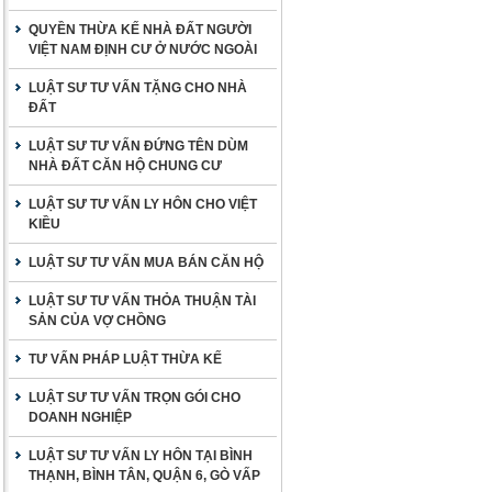
QUYỀN THỪA KẾ NHÀ ĐẤT NGƯỜI
VIỆT NAM ĐỊNH CƯ Ở NƯỚC NGOÀI
LUẬT SƯ TƯ VẤN TẶNG CHO NHÀ
ĐẤT
LUẬT SƯ TƯ VẤN ĐỨNG TÊN DÙM
NHÀ ĐẤT CĂN HỘ CHUNG CƯ
LUẬT SƯ TƯ VẤN LY HÔN CHO VIỆT
KIỀU
LUẬT SƯ TƯ VẤN MUA BÁN CĂN HỘ
LUẬT SƯ TƯ VẤN THỎA THUẬN TÀI
SẢN CỦA VỢ CHỒNG
TƯ VẤN PHÁP LUẬT THỪA KẾ
LUẬT SƯ TƯ VẤN TRỌN GÓI CHO
DOANH NGHIỆP
LUẬT SƯ TƯ VẤN LY HÔN TẠI BÌNH
THẠNH, BÌNH TÂN, QUẬN 6, GÒ VẤP