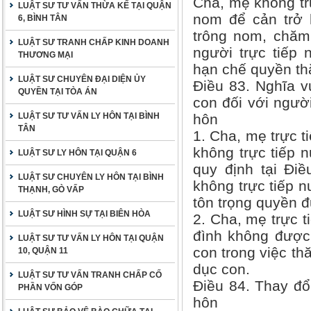
Cha, mẹ không tr
LUẬT SƯ TƯ VẤN THỪA KẾ TẠI QUẬN
nom để cản trở 
6, BÌNH TÂN
trông nom, chăm 
LUẬT SƯ TRANH CHẤP KINH DOANH
người trực tiếp
THƯƠNG MẠI
hạn chế quyền th
LUẬT SƯ CHUYÊN ĐẠI DIỆN ỦY
Điều 83. Nghĩa v
QUYỀN TẠI TÒA ÁN
con đối với người
LUẬT SƯ TƯ VẤN LY HÔN TẠI BÌNH
hôn
TÂN
1. Cha, mẹ trực t
không trực tiếp n
LUẬT SƯ LY HÔN TẠI QUẬN 6
quy định tại Đi
LUẬT SƯ CHUYÊN LY HÔN TẠI BÌNH
không trực tiếp n
THẠNH, GÒ VẤP
tôn trọng quyền 
LUẬT SƯ HÌNH SỰ TẠI BIÊN HÒA
2. Cha, mẹ trực t
đình không được 
LUẬT SƯ TƯ VẤN LY HÔN TẠI QUẬN
con trong việc t
10, QUẬN 11
dục con.
LUẬT SƯ TƯ VẤN TRANH CHẤP CỐ
Điều 84. Thay đổi
PHẦN VỐN GÓP
hôn