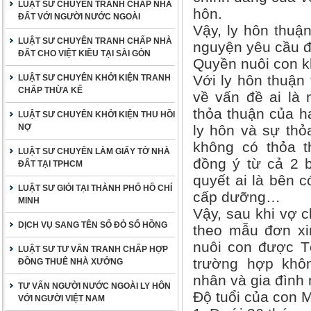
LUẬT SƯ CHUYÊN TRANH CHẤP NHÀ
hôn.
ĐẤT VỚI NGƯỜI NƯỚC NGOÀI
Vậy, ly hôn thuận
LUẬT SƯ CHUYÊN TRANH CHẤP NHÀ
nguyện yêu cầu đ
ĐẤT CHO VIỆT KIỀU TẠI SÀI GÒN
Quyền nuôi con kh
Với ly hôn thuận 
LUẬT SƯ CHUYÊN KHỞI KIỆN TRANH
CHẤP THỪA KẾ
về vấn đề ai là 
thỏa thuận của h
LUẬT SƯ CHUYÊN KHỞI KIỆN THU HỒI
NỢ
ly hôn và sự thỏ
không có thỏa t
LUẬT SƯ CHUYÊN LÀM GIẤY TỜ NHÀ
đồng ý từ cả 2 b
ĐẤT TẠI TPHCM
quyết ai là bên c
LUẬT SƯ GIỎI TẠI THÀNH PHỐ HỒ CHÍ
cấp dưỡng…
MINH
Vậy, sau khi vợ c
DỊCH VỤ SANG TÊN SỔ ĐỎ SỔ HỒNG
theo mẫu đơn xin
nuôi con được Tò
LUẬT SƯ TƯ VẤN TRANH CHẤP HỢP
trường hợp khôn
ĐỒNG THUÊ NHÀ XƯỞNG
nhân và gia đình
TƯ VẤN NGƯỜI NƯỚC NGOÀI LY HÔN
Độ tuổi của con 
VỚI NGƯỜI VIỆT NAM