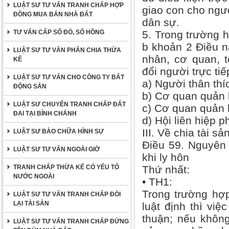
LUẬT SƯ TƯ VẤN TRANH CHẤP HỢP
giao con cho ngườ
ĐỒNG MUA BÁN NHÀ ĐẤT
dân sự.
TƯ VẤN CẤP SỔ ĐỎ, SỔ HỒNG
5. Trong trường h
b khoản 2 Điều nà
LUẬT SƯ TƯ VẤN PHÂN CHIA THỪA
nhân, cơ quan, 
KẾ
đổi người trực tiế
LUẬT SƯ TƯ VẤN CHO CÔNG TY BẤT
a) Người thân thí
ĐỘNG SẢN
b) Cơ quan quản 
LUẬT SƯ CHUYÊN TRANH CHẤP ĐẤT
c) Cơ quan quản 
ĐAI TẠI BÌNH CHÁNH
d) Hội liên hiệp p
III. Về chia tài sả
LUẬT SƯ BÀO CHỮA HÌNH SỰ
Điều 59. Nguyên 
LUẬT SƯ TƯ VẤN NGOÀI GIỜ
khi ly hôn
TRANH CHẤP THỪA KẾ CÓ YẾU TỐ
Thứ nhất:
NƯỚC NGOÀI
• TH1:
Trong trường hợp
LUẬT SƯ TƯ VẤN TRANH CHẤP ĐÒI
LẠI TÀI SẢN
luật định thì việ
thuận; nếu không
LUẬT SƯ TƯ VẤN TRANH CHẤP ĐỨNG