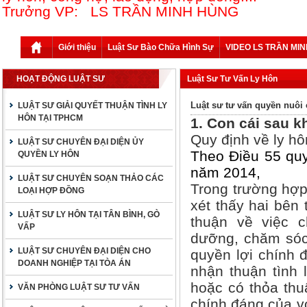
Trưởng VP: LS TRẦN MINH HÙNG
Giới thiệu
Luật Sư Bào Chữa Hình Sự
VIDEO LS TRẦN MI
HOẠT ĐỘNG LUẬT SƯ
Luật Sư Tư Vấn Ly Hôn
Luật sư tư vấn quyền nuôi 
LUẬT SƯ GIẢI QUYẾT THUẬN TÌNH LY
HÔN TẠI TPHCM
1. Con cái sau k
Quy định về ly hô
LUẬT SƯ CHUYÊN ĐẠI DIỆN ỦY
Theo Điều 55 quy
QUYỀN LY HÔN
năm 2014,
LUẬT SƯ CHUYÊN SOẠN THẢO CÁC
Trong trường hợp
LOẠI HỢP ĐỒNG
xét thấy hai bên 
LUẬT SƯ LY HÔN TẠI TÂN BÌNH, GÒ
thuận về việc c
VẤP
dưỡng, chăm sóc
LUẬT SƯ CHUYÊN ĐẠI DIỆN CHO
quyền lợi chính 
DOANH NGHIỆP TẠI TÒA ÁN
nhận thuận tình 
hoặc có thỏa th
VĂN PHÒNG LUẬT SƯ TƯ VẤN
chính đáng của vợ