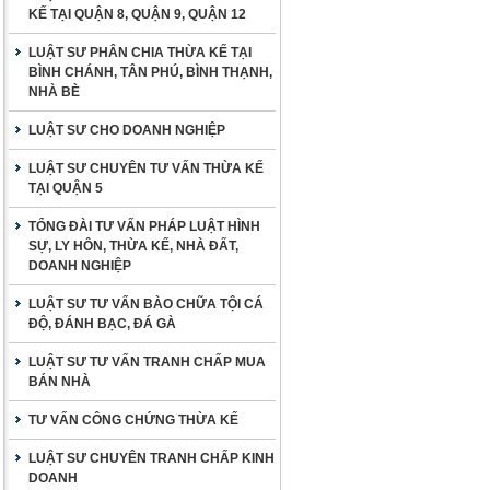
KẾ TẠI QUẬN 8, QUẬN 9, QUẬN 12
LUẬT SƯ PHÂN CHIA THỪA KẾ TẠI
BÌNH CHÁNH, TÂN PHÚ, BÌNH THẠNH,
NHÀ BÈ
LUẬT SƯ CHO DOANH NGHIỆP
LUẬT SƯ CHUYÊN TƯ VẤN THỪA KẾ
TẠI QUẬN 5
TỔNG ĐÀI TƯ VẤN PHÁP LUẬT HÌNH
SỰ, LY HÔN, THỪA KẾ, NHÀ ĐẤT,
DOANH NGHIỆP
LUẬT SƯ TƯ VẤN BÀO CHỮA TỘI CÁ
ĐỘ, ĐÁNH BẠC, ĐÁ GÀ
LUẬT SƯ TƯ VẤN TRANH CHẤP MUA
BÁN NHÀ
TƯ VẤN CÔNG CHỨNG THỪA KẾ
LUẬT SƯ CHUYÊN TRANH CHẤP KINH
DOANH