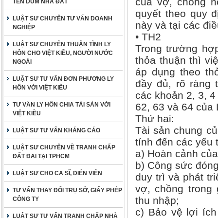
của vợ, chồng h
TÊN DÙM NHÀ ĐẤT
quyết theo quy đ
LUẬT SƯ CHUYÊN TƯ VẤN DOANH
này và tại các đi
NGHIỆP
• TH2
LUẬT SƯ CHUYÊN THUẬN TÌNH LY
Trong trường hợp
HÔN CHO VIỆT KIỀU, NGƯỜI NƯỚC
thỏa thuận thì vi
NGOÀI
áp dụng theo th
LUẬT SƯ TƯ VẤN ĐƠN PHƯƠNG LY
đầy đủ, rõ ràng 
HÔN VỚI VIỆT KIỀU
các khoản 2, 3, 4
TƯ VẤN LY HÔN CHIA TÀI SẢN VỚI
62, 63 và 64 của 
VIỆT KIỀU
Thứ hai:
Tài sản chung củ
LUẬT SƯ TƯ VẤN KHÁNG CÁO
tính đến các yếu 
LUẬT SƯ CHUYÊN VỀ TRANH CHẤP
a) Hoàn cảnh của
ĐẤT ĐAI TẠI TPHCM
b) Công sức đóng 
LUẬT SƯ CHO CA SĨ, DIỄN VIÊN
duy trì và phát t
vợ, chồng trong 
TƯ VẤN THAY ĐỔI TRỤ SỞ, GIẤY PHÉP
thu nhập;
CÔNG TY
c) Bảo vệ lợi íc
LUẬT SƯ TƯ VẤN TRANH CHẤP NHÀ