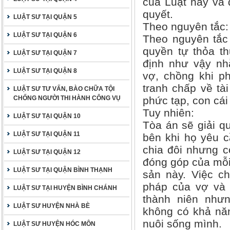
của Luật này và 
quyết.
LUẬT SƯ TẠI QUẬN 5
Theo nguyên tắc:
LUẬT SƯ TẠI QUẬN 6
Theo nguyên tắc 
quyền tự thỏa th
LUẬT SƯ TẠI QUẬN 7
định như vậy nh
LUẬT SƯ TẠI QUẬN 8
vợ, chồng khi ph
tranh chấp về tà
LUẬT SƯ TƯ VẤN, BÀO CHỮA TỘI
CHỐNG NGƯỜI THI HÀNH CÔNG VỤ
phức tạp, con cái
Tuy nhiên:
LUẬT SƯ TẠI QUẬN 10
Tòa án sẽ giải qu
LUẬT SƯ TẠI QUẬN 11
bên khi họ yêu c
chia đôi nhưng 
LUẬT SƯ TẠI QUẬN 12
đóng góp của mỗi 
LUẬT SƯ TẠI QUẬN BÌNH THẠNH
sản này. Việc ch
pháp của vợ và 
LUẬT SƯ TẠI HUYỆN BÌNH CHÁNH
thành niên như
LUẬT SƯ HUYỆN NHÀ BÈ
không có khả năn
nuôi sống mình.
LUẬT SƯ HUYỆN HÓC MÔN