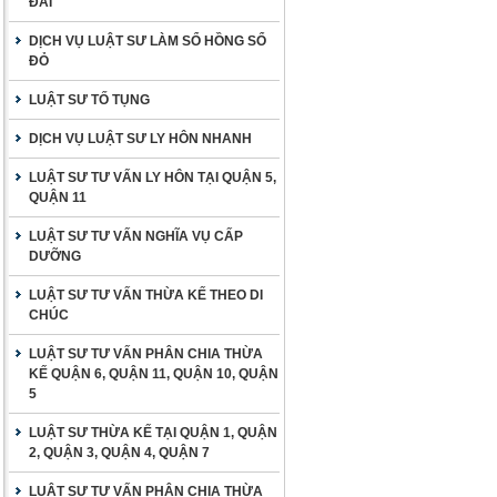
ĐAI
DỊCH VỤ LUẬT SƯ LÀM SỔ HỒNG SỔ
ĐỎ
LUẬT SƯ TỐ TỤNG
DỊCH VỤ LUẬT SƯ LY HÔN NHANH
LUẬT SƯ TƯ VẤN LY HÔN TẠI QUẬN 5,
QUẬN 11
LUẬT SƯ TƯ VẤN NGHĨA VỤ CẤP
DƯỠNG
LUẬT SƯ TƯ VẤN THỪA KẾ THEO DI
CHÚC
LUẬT SƯ TƯ VẤN PHÂN CHIA THỪA
KẾ QUẬN 6, QUẬN 11, QUẬN 10, QUẬN
5
LUẬT SƯ THỪA KẾ TẠI QUẬN 1, QUẬN
2, QUẬN 3, QUẬN 4, QUẬN 7
LUẬT SƯ TƯ VẤN PHÂN CHIA THỪA