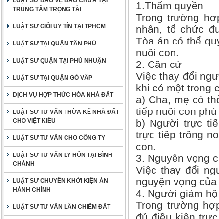
LUẬT SƯ BẢO VỆ BÀO CHỮA TẠI
1.Thẩm quyền
TRUNG TÂM TRỌNG TÀI
Trong trường hợ
LUẬT SƯ GIỎI UY TÍN TẠI TPHCM
nhân, tổ chức đư
Tòa án có thể quy
LUẬT SƯ TẠI QUẬN TÂN PHÚ
nuôi con.
LUẬT SƯ QUẬN TẠI PHÚ NHUẬN
2. Căn cứ
Việc thay đổi ngư
LUẬT SƯ TẠI QUẬN GÒ VẤP
khi có một trong 
DỊCH VỤ HỢP THỨC HÓA NHÀ ĐẤT
a) Cha, mẹ có thỏ
tiếp nuôi con phù
LUẬT SƯ TƯ VẤN THỪA KẾ NHÀ ĐẤT
CHO VIỆT KIỀU
b) Người trực ti
trực tiếp trông 
LUẬT SƯ TƯ VẤN CHO CÔNG TY
con.
LUẬT SƯ TƯ VẤN LY HÔN TẠI BÌNH
3. Nguyện vọng c
CHÁNH
Việc thay đổi ng
nguyện vọng của c
LUẬT SƯ CHUYÊN KHỞI KIỆN ÁN
HÀNH CHÍNH
4. Người giám hộ
Trong trường hợ
LUẬT SƯ TƯ VẤN LẤN CHIẾM ĐẤT
đủ điều kiện trực