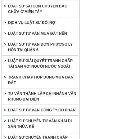
LUẬT SƯ SÀI GÒN CHUYÊN BÀO
CHỮA Ở MIỀN TÂY
DỊCH VỤ LUẬT SƯ ĐÒI NỢ
LUẬT SƯ TƯ VẤN MUA ĐẤT NỀN
LUẬT SƯ TƯ VẤN ĐƠN PHƯƠNG LY
HÔN TẠI QUẬN 6
LUẬT SƯ GIẢI QUYẾT TRANH CHẤP
TÀI SẢN VỚI NGƯỜI NƯỚC NGOÀI
TRANH CHẤP HỢP ĐỒNG MUA BÁN
ĐẤT
TƯ VẤN THÀNH LẬP CHI NHÁNH VĂN
PHÒNG ĐẠI DIỆN
LUẬT SƯ TƯ VẤN CÔNG TY CỔ PHẦN
LUẬT SƯ CHUYÊN TƯ VẤN KHAI DI
SẢN THỪA KẾ
LUẬT SƯ CHUYÊN TRANH CHẤP