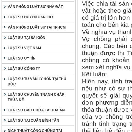
Việc chia tài sản
VĂN PHÒNG LUẬT SƯ NHÀ ĐẤT
vật hoặc theo giá
có giá trị lớn hơ
LUẬT SƯ HUYỆN CẦN GIỜ
toán cho bên kia 
VĂN PHÒNG LUẬT SƯ TẠI TPHCM
Về nghĩa vụ thanh
Vợ chồng phải 
LUẬT SƯ TẠI SÀI GÒN
chung. Các bên c
LUẬT SƯ VIỆT NAM
thuận được thì T
LUẬT SƯ UY TÍN
chồng có khoản 
xem xét nghĩa vụ
LUẬT SƯ CÔNG TY
Kết luận:
LUẬT SƯ TƯ VẤN LY HÔN TẠI THỦ
Hiện nay, tình tr
ĐỨC
nếu như có sự th
quyết sẽ giải qu
LUẬT SƯ CHUYÊN TRANH CHẤP
THỪA KẾ
đơn phương diễn 
thỏa thuận được v
LUẬT SƯ BÀO CHỮA TẠI TÒA ÁN
của vợ chồng tr
LUẬT SƯ TẠI QUẬN BÌNH TÂN
tránh tình trạng 
thể liên hệ đến c
DỊCH THUẬT CÔNG CHỨNG TẠI