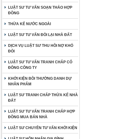
LUẬT SƯ TƯ VẤN SOẠN THẢO HỢP
ĐỒNG
THỪA KẾ NƯỚC NGOÀI
LUẬT SƯ TƯ VẤN ĐÒI LẠI NHÀ ĐẤT
DỊCH VỤ LUẬT SƯ THU HỒI NỢ KHÓ
ĐÒI
LUẬT SƯ TƯ VẤN TRANH CHẤP CỔ
ĐÔNG CÔNG TY
KHỞI KIỆN BỒI THƯỜNG DANH DỰ
NHÂN PHẨM
LUẬT SƯ TRANH CHẤP THỪA KẾ NHÀ
ĐẤT
LUẬT SƯ TƯ VẤN TRANH CHẤP HỢP
ĐỒNG MUA BÁN NHÀ
LUẬT SƯ CHUYÊN TƯ VẤN KHỞI KIỆN
LUẬT SƯ HÔN NHÂN GIA ĐÌNH