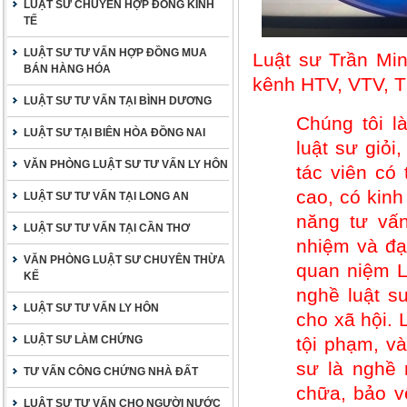
LUẬT SƯ CHUYÊN HỢP ĐỒNG KINH
TẾ
LUẬT SƯ TƯ VẤN HỢP ĐỒNG MUA
Luật sư Trần Min
BÁN HÀNG HÓA
kênh HTV, VTV, 
LUẬT SƯ TƯ VẤN TẠI BÌNH DƯƠNG
Chúng tôi l
LUẬT SƯ TẠI BIÊN HÒA ĐỒNG NAI
luật sư giỏi
VĂN PHÒNG LUẬT SƯ TƯ VẤN LY HÔN
tác viên có
cao, có kinh
LUẬT SƯ TƯ VẤN TẠI LONG AN
năng tư vấn
LUẬT SƯ TƯ VẤN TẠI CẦN THƠ
nhiệm và đạ
VĂN PHÒNG LUẬT SƯ CHUYÊN THỪA
quan niệm L
KẾ
nghề luật s
LUẬT SƯ TƯ VẤN LY HÔN
cho xã hội.
LUẬT SƯ LÀM CHỨNG
tội phạm, v
sư là nghề 
TƯ VẤN CÔNG CHỨNG NHÀ ĐẤT
chữa, bảo vệ
LUẬT SƯ TƯ VẤN CHO NGƯỜI NƯỚC