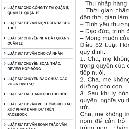
– Thu nhập hàng 
LUẬT SƯ CHO CÔNG TY TẠI QUẬN 5,
– Thời gian chăm
QUẬN 11, QUẬN 10
đến thời gian làm
– Tình yêu thươn
LUẬT SƯ TƯ VẤN KIỆN ĐÒI NHÀ CHO
THUÊ
– Đạo đức, trình
– Mong muốn của 
LUẬT SƯ CHUYÊN NHÀ ĐẤT QUẬN 9,
QUẬN 12
Điều 82 Luật Hô
quy định:
LUẬT SƯ TƯ VẤN CHO CÁ NHÂN
1. Cha, mẹ không
LUẬT SƯ CHUYÊN SOẠN THẢO,
trọng quyền của 
REVIEW HỢP ĐỒNG
tiếp nuôi.
2. Cha, mẹ không
LUẬT SƯ CHUYÊN BÀO CHỮA CÁC
VỤ ÁN HÌNH SỰ
dưỡng cho con.
3. Sau khi ly hôn
LUẬT SƯ TẠI THÀNH PHỐ THỦ ĐỨC
quyền, nghĩa vụ 
LUẬT SƯ TƯ VẤN VU KHỐNG NÓI XẤU
trở.
XÚC PHẠM DANH DỰ TRÊN
Cha, mẹ không tr
FACEBOOK
nom để cản trở 
LUẬT SƯ TƯ VẤN SOẠN THẢO VĂN
trông nom, chăm 