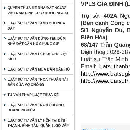
VPLS GIA ĐÌNH (L
QUYỀN THỪA KẾ NHÀ ĐẤT NGƯỜI
VIỆT NAM ĐỊNH CƯ Ở NƯỚC NGOÀI
Trụ sở:
402A Ngu
(Bên cạnh Công c
LUẬT SƯ TƯ VẤN TẶNG CHO NHÀ
ĐẤT
5/1 Nguyễn Du, B
Biên Hòa)
LUẬT SƯ TƯ VẤN ĐỨNG TÊN DÙM
68/147 Trần Quan
NHÀ ĐẤT CĂN HỘ CHUNG CƯ
Điện thoại: 028-3
LUẬT SƯ TƯ VẤN LY HÔN CHO VIỆT
Luật sư Trần Minh
KIỀU
Email:
luatsuthan
LUẬT SƯ TƯ VẤN MUA BÁN CĂN HỘ
http://www.luatsugi
LUẬT SƯ TƯ VẤN THỎA THUẬN TÀI
http://www.luatsu
SẢN CỦA VỢ CHỒNG
TƯ VẤN PHÁP LUẬT THỪA KẾ
LUẬT SƯ TƯ VẤN TRỌN GÓI CHO
DOANH NGHIỆP
LUẬT SƯ TƯ VẤN LY HÔN TẠI BÌNH
THẠNH, BÌNH TÂN, QUẬN 6, GÒ VẤP