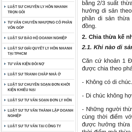
bằng 2/3 suất thừ
LUẬT SƯ CHUYÊN LY HÔN NHANH
hưởng di sản the
TRỌN GÓI
phần di sản thừa 
TƯ VẤN CHUYỂN NHƯỢNG CỔ PHẦN
đồng.
VỐN GÓP
2. Chia thừa kế n
LUẬT SƯ BẢO HỘ DOANH NGHIỆP
2.1. Khi nào di s
LUẬT SƯ GIẢI QUYẾT LY HÔN NHANH
TẠI TPHCM
Căn cứ khoản 1 Đi
TƯ VẤN KIỆN ĐÒI NỢ
được chia theo phá
LUẬT SƯ TRANH CHẤP NHÀ Ở
- Không có di chúc
LUẬT SƯ CHUYÊN SOẠN ĐƠN KHỞI
KIỆN KHIẾU NẠI
- Di chúc không hợ
LUẬT SƯ TƯ VẤN SOẠN ĐƠN LY HÔN
- Những người thừ
LUẬT SƯ TƯ VẤN THÀNH LẬP DOANH
cùng thời điểm vớ
NGHIỆP
được hưởng thừa k
LUẬT SƯ TƯ VẤN TẠI CÔNG TY