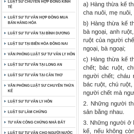
LUẬT SƯ CHUYÊN HỢP ĐỒNG KINH
a) Hàng thừa kế t
TẾ
cha nuôi, mẹ nuôi,
LUẬT SƯ TƯ VẤN HỢP ĐỒNG MUA
b) Hàng thừa kế th
BÁN HÀNG HÓA
bà ngoại, anh ruột
LUẬT SƯ TƯ VẤN TẠI BÌNH DƯƠNG
ruột của người chế
LUẬT SƯ TẠI BIÊN HÒA ĐỒNG NAI
ngoại, bà ngoại;
VĂN PHÒNG LUẬT SƯ TƯ VẤN LY HÔN
c) Hàng thừa kế t
LUẬT SƯ TƯ VẤN TẠI LONG AN
chết; bác ruột, ch
người chết; cháu 
LUẬT SƯ TƯ VẤN TẠI CẦN THƠ
bác ruột, chú ruột,
VĂN PHÒNG LUẬT SƯ CHUYÊN THỪA
KẾ
người chết mà ngườ
LUẬT SƯ TƯ VẤN LY HÔN
2. Những người t
sản bằng nhau.
LUẬT SƯ LÀM CHỨNG
3. Những người ở 
TƯ VẤN CÔNG CHỨNG NHÀ ĐẤT
kế, nếu không còn
LUẬT SƯ TƯ VẤN CHO NGƯỜI NƯỚC