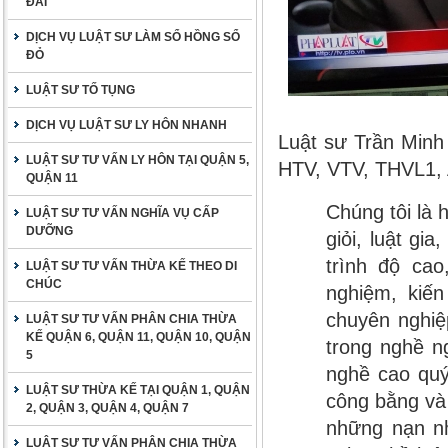
ĐAI
DỊCH VỤ LUẬT SƯ LÀM SỔ HỒNG SỔ
ĐỎ
LUẬT SƯ TỐ TỤNG
DỊCH VỤ LUẬT SƯ LY HÔN NHANH
Luật sư Trần Minh
LUẬT SƯ TƯ VẤN LY HÔN TẠI QUẬN 5,
HTV, VTV, THVL1,
QUẬN 11
Chúng tôi là 
LUẬT SƯ TƯ VẤN NGHĨA VỤ CẤP
DƯỠNG
giỏi, luật gi
trình độ ca
LUẬT SƯ TƯ VẤN THỪA KẾ THEO DI
CHÚC
nghiệm, kiến
chuyên nghiệ
LUẬT SƯ TƯ VẤN PHÂN CHIA THỪA
KẾ QUẬN 6, QUẬN 11, QUẬN 10, QUẬN
trong nghề n
5
nghề cao quý
LUẬT SƯ THỪA KẾ TẠI QUẬN 1, QUẬN
công bằng và 
2, QUẬN 3, QUẬN 4, QUẬN 7
những nạn nh
LUẬT SƯ TƯ VẤN PHÂN CHIA THỪA