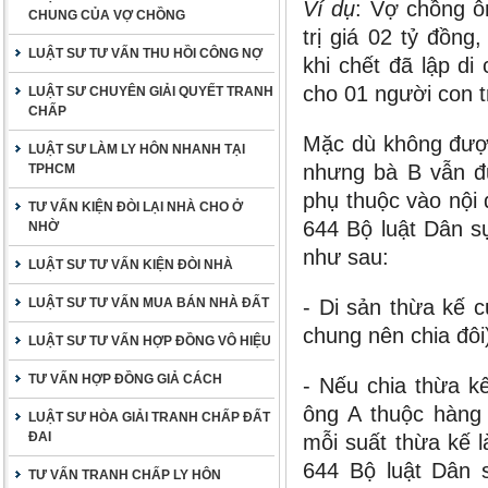
Ví dụ
: Vợ chồng ô
CHUNG CỦA VỢ CHỒNG
trị giá 02 tỷ đồn
LUẬT SƯ TƯ VẤN THU HỒI CÔNG NỢ
khi chết đã lập di
cho 01 người con t
LUẬT SƯ CHUYÊN GIẢI QUYẾT TRANH
CHẤP
Mặc dù không được
LUẬT SƯ LÀM LY HÔN NHANH TẠI
nhưng bà B vẫn đ
TPHCM
phụ thuộc vào nội 
TƯ VẤN KIỆN ĐÒI LẠI NHÀ CHO Ở
644 Bộ luật Dân s
NHỜ
như sau:
LUẬT SƯ TƯ VẤN KIỆN ĐÒI NHÀ
LUẬT SƯ TƯ VẤN MUA BÁN NHÀ ĐẤT
- Di sản thừa kế c
chung nên chia đôi
LUẬT SƯ TƯ VẤN HỢP ĐỒNG VÔ HIỆU
TƯ VẤN HỢP ĐỒNG GIẢ CÁCH
- Nếu chia thừa k
ông A thuộc hàng 
LUẬT SƯ HÒA GIẢI TRANH CHẤP ĐẤT
ĐAI
mỗi suất thừa kế 
644 Bộ luật Dân 
TƯ VẤN TRANH CHẤP LY HÔN