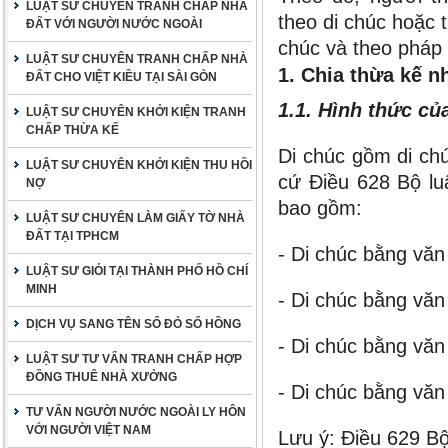
LUẬT SƯ CHUYÊN TRANH CHẤP NHÀ
theo di chúc hoặc 
ĐẤT VỚI NGƯỜI NƯỚC NGOÀI
chúc và theo pháp 
LUẬT SƯ CHUYÊN TRANH CHẤP NHÀ
1. Chia thừa kế n
ĐẤT CHO VIỆT KIỀU TẠI SÀI GÒN
1.1. Hình thức củ
LUẬT SƯ CHUYÊN KHỞI KIỆN TRANH
CHẤP THỪA KẾ
Di chúc gồm di ch
LUẬT SƯ CHUYÊN KHỞI KIỆN THU HỒI
cứ Điều 628 Bộ lu
NỢ
bao gồm:
LUẬT SƯ CHUYÊN LÀM GIẤY TỜ NHÀ
ĐẤT TẠI TPHCM
- Di chúc bằng vă
LUẬT SƯ GIỎI TẠI THÀNH PHỐ HỒ CHÍ
MINH
- Di chúc bằng vă
DỊCH VỤ SANG TÊN SỔ ĐỎ SỔ HỒNG
- Di chúc bằng vă
LUẬT SƯ TƯ VẤN TRANH CHẤP HỢP
ĐỒNG THUÊ NHÀ XƯỞNG
- Di chúc bằng văn
TƯ VẤN NGƯỜI NƯỚC NGOÀI LY HÔN
VỚI NGƯỜI VIỆT NAM
Lưu ý: Điều 629 B