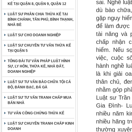
sai. Nghề luậ
KẾ TẠI QUẬN 8, QUẬN 9, QUẬN 12
dù bào chữa,
LUẬT SƯ PHÂN CHIA THỪA KẾ TẠI
gặp nguy hiểm
BÌNH CHÁNH, TÂN PHÚ, BÌNH THẠNH,
NHÀ BÈ
để làm được l
tài năng và
LUẬT SƯ CHO DOANH NGHIỆP
chấp nhận c
LUẬT SƯ CHUYÊN TƯ VẤN THỪA KẾ
hiểm. Nếu s
TẠI QUẬN 5
việc, cuộc s
TỔNG ĐÀI TƯ VẤN PHÁP LUẬT HÌNH
hành nghề lu
SỰ, LY HÔN, THỪA KẾ, NHÀ ĐẤT,
DOANH NGHIỆP
là khi giải 
thân chủ, đe
LUẬT SƯ TƯ VẤN BÀO CHỮA TỘI CÁ
ĐỘ, ĐÁNH BẠC, ĐÁ GÀ
nhằm góp phầ
Luật sư Trần
LUẬT SƯ TƯ VẤN TRANH CHẤP MUA
BÁN NHÀ
Gia Đình- L
nhiều năm ki
TƯ VẤN CÔNG CHỨNG THỪA KẾ
nhiều hãng t
LUẬT SƯ CHUYÊN TRANH CHẤP KINH
thường xuyên
DOANH