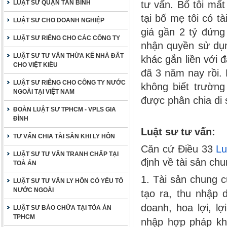
LUẬT SƯ QUẬN TÂN BÌNH
tư vấn. Bố tôi mất
tại bố mẹ tôi có t
LUẬT SƯ CHO DOANH NGHIỆP
giá gần 2 tỷ đứng
LUẬT SƯ RIÊNG CHO CÁC CÔNG TY
nhận quyền sử dụn
LUẬT SƯ TƯ VẤN THỪA KẾ NHÀ ĐẤT
khác gắn liền với đ
CHO VIỆT KIỀU
đã 3 năm nay rồi. 
LUẬT SƯ RIÊNG CHO CÔNG TY NƯỚC
không biết trường
NGOÀI TẠI VIỆT NAM
được phân chia di
ĐOÀN LUẬT SƯ TPHCM - VPLS GIA
ĐÌNH
Luật sư tư vấn:
TƯ VẤN CHIA TÀI SẢN KHI LY HÔN
Căn cứ Điều 33
Lu
LUẬT SƯ TƯ VẤN TRANH CHẤP TẠI
định về tài sản ch
TOÀ ÁN
1. Tài sản chung 
LUẬT SƯ TƯ VẤN LY HÔN CÓ YẾU TỐ
NƯỚC NGOÀI
tạo ra, thu nhập 
doanh, hoa lợi, lợ
LUẬT SƯ BÀO CHỮA TẠI TÒA ÁN
TPHCM
nhập hợp pháp khá