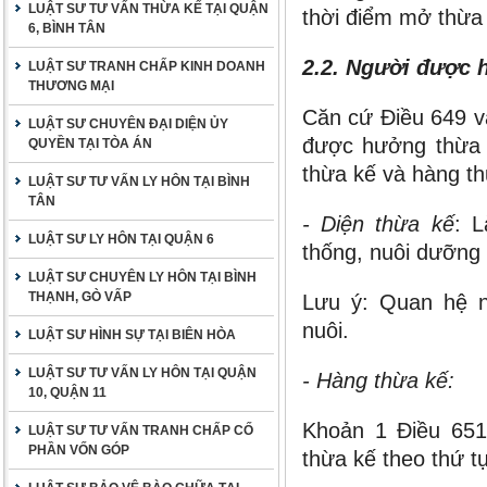
LUẬT SƯ TƯ VẤN THỪA KẾ TẠI QUẬN
thời điểm mở thừa
6, BÌNH TÂN
2.2. Người được 
LUẬT SƯ TRANH CHẤP KINH DOANH
THƯƠNG MẠI
Căn cứ Điều 649 v
LUẬT SƯ CHUYÊN ĐẠI DIỆN ỦY
được hưởng thừa k
QUYỀN TẠI TÒA ÁN
thừa kế và hàng th
LUẬT SƯ TƯ VẤN LY HÔN TẠI BÌNH
TÂN
- Diện thừa kế
: 
LUẬT SƯ LY HÔN TẠI QUẬN 6
thống, nuôi dưỡng v
LUẬT SƯ CHUYÊN LY HÔN TẠI BÌNH
THẠNH, GÒ VẤP
Lưu ý: Quan hệ n
nuôi.
LUẬT SƯ HÌNH SỰ TẠI BIÊN HÒA
LUẬT SƯ TƯ VẤN LY HÔN TẠI QUẬN
- Hàng thừa kế:
10, QUẬN 11
Khoản 1 Điều 651
LUẬT SƯ TƯ VẤN TRANH CHẤP CỐ
PHẦN VỐN GÓP
thừa kế theo thứ t