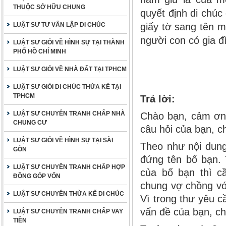
THUỘC SỞ HỮU CHUNG
quyết định di chúc
LUẬT SƯ TƯ VẤN LẬP DI CHÚC
giấy tờ sang tên 
người con có gia đ
LUẬT SƯ GIỎI VỀ HÌNH SỰ TẠI THÀNH
PHỐ HỒ CHÍ MINH
LUẬT SƯ GIỎI VỀ NHÀ ĐẤT TẠI TPHCM
LUẬT SƯ GIỎI DI CHÚC THỪA KẾ TẠI
TPHCM
Trả lời:
LUẬT SƯ CHUYÊN TRANH CHẤP NHÀ
Chào bạn, cảm ơn 
CHUNG CƯ
câu hỏi của bạn, c
LUẬT SƯ GIỎI VỀ HÌNH SỰ TẠI SÀI
Theo như nội dung
GÒN
đứng tên bố bạn. 
LUẬT SƯ CHUYÊN TRANH CHẤP HỢP
của bố bạn thì c
ĐỒNG GÓP VỐN
chung vợ chồng vớ
LUẬT SƯ CHUYÊN THỪA KẾ DI CHÚC
Vì trong thư yêu 
vấn đề của bạn, ch
LUẬT SƯ CHUYÊN TRANH CHẤP VAY
TIỀN