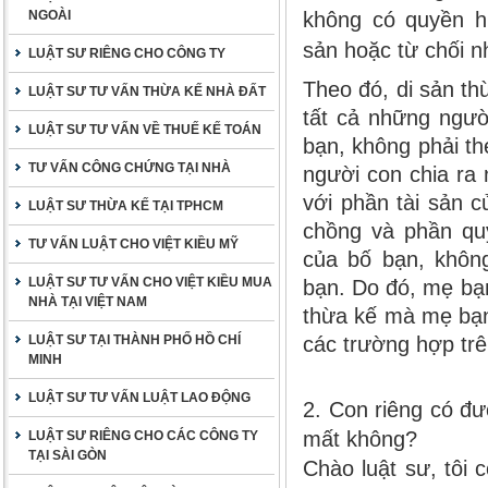
NGOÀI
không có quyền hư
sản hoặc từ chối n
LUẬT SƯ RIÊNG CHO CÔNG TY
Theo đó, di sản t
LUẬT SƯ TƯ VẤN THỪA KẾ NHÀ ĐẤT
tất cả những ngườ
LUẬT SƯ TƯ VẤN VỀ THUẾ KẾ TOÁN
bạn, không phải th
TƯ VẤN CÔNG CHỨNG TẠI NHÀ
người con chia ra
với phần tài sản 
LUẬT SƯ THỪA KẾ TẠI TPHCM
chồng và phần qu
TƯ VẤN LUẬT CHO VIỆT KIỀU MỸ
của bố bạn, không
LUẬT SƯ TƯ VẤN CHO VIỆT KIỀU MUA
bạn. Do đó, mẹ bạn
NHÀ TẠI VIỆT NAM
thừa kế mà mẹ bạn
LUẬT SƯ TẠI THÀNH PHỐ HỒ CHÍ
các trường hợp trê
MINH
LUẬT SƯ TƯ VẤN LUẬT LAO ĐỘNG
2. Con riêng có đ
mất không?
LUẬT SƯ RIÊNG CHO CÁC CÔNG TY
TẠI SÀI GÒN
Chào luật sư, tôi