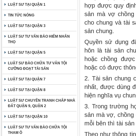
hợp được quy định
LUẬT SƯ TẠI QUẬN 1
sản mà vợ chồng 
TIN TỨC NÓNG
cho chung và tài 
LUẬT SƯ TẠI QUẬN 3
sản chung.
LUẬT SƯ TƯ VẤN BẢO HIỂM NHÂN
Quyền sử dụng đấ
THỌ
hôn là tài sản ch
LUẬT SƯ TẠI QUẬN 5
hoặc chồng được 
LUẬT SƯ BÀO CHỮA TƯ VẤN TỘI
hoặc có được thông
CƯỠNG ĐOẠT TÀI SẢN
2. Tài sản chung 
LUẬT SƯ TẠI QUẬN 7
nhất, được dùng đ
LUẬT SƯ TẠI QUẬN 8
hiện nghĩa vụ chu
LUẬT SƯ CHUYÊN TRANH CHẤP NHÀ
3. Trong trường h
ĐẤT QUẬN 9, QUẬN 2
sản mà vợ, chồng đ
LUẬT SƯ TẠI QUẬN 10
mỗi bên thì tài sản
LUẬT SƯ TƯ VẤN BÀO CHỮA TỘI
THAM Ô
Theo như thông ti