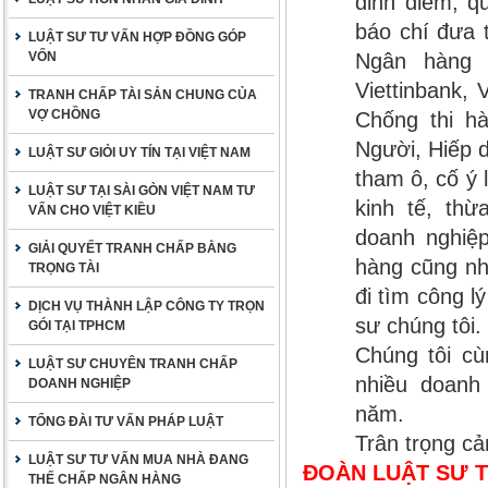
đỉnh điểm, q
báo chí đưa 
LUẬT SƯ TƯ VẤN HỢP ĐỒNG GÓP
VỐN
Ngân hàng 
Viettinbank,
TRANH CHẤP TÀI SẢN CHUNG CỦA
VỢ CHỒNG
Chống thi h
Người, Hiếp 
LUẬT SƯ GIỎI UY TÍN TẠI VIỆT NAM
tham ô, cố ý 
LUẬT SƯ TẠI SÀI GÒN VIỆT NAM TƯ
kinh tế, thừ
VẤN CHO VIỆT KIỀU
doanh nghiệp
GIẢI QUYẾT TRANH CHẤP BẰNG
hàng cũng nh
TRỌNG TÀI
đi tìm công l
DỊCH VỤ THÀNH LẬP CÔNG TY TRỌN
sư chúng tôi.
GÓI TẠI TPHCM
Chúng tôi cù
LUẬT SƯ CHUYÊN TRANH CHẤP
nhiều doanh
DOANH NGHIỆP
năm.
TỔNG ĐÀI TƯ VẤN PHÁP LUẬT
Trân trọng c
LUẬT SƯ TƯ VẤN MUA NHÀ ĐANG
ĐOÀN LUẬT SƯ T
THẾ CHẤP NGÂN HÀNG