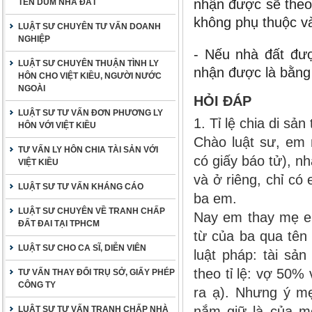
nhận được sẽ theo
TÊN DÙM NHÀ ĐẤT
không phụ thuộc và
LUẬT SƯ CHUYÊN TƯ VẤN DOANH
NGHIỆP
- Nếu nhà đất đượ
LUẬT SƯ CHUYÊN THUẬN TÌNH LY
nhận được là bằng
HÔN CHO VIỆT KIỀU, NGƯỜI NƯỚC
NGOÀI
HỎI ĐÁP
LUẬT SƯ TƯ VẤN ĐƠN PHƯƠNG LY
1. Tỉ lệ chia di sả
HÔN VỚI VIỆT KIỀU
Chào luật sư, em 
TƯ VẤN LY HÔN CHIA TÀI SẢN VỚI
có giấy báo tử), n
VIỆT KIỀU
và ở riêng, chỉ có
LUẬT SƯ TƯ VẤN KHÁNG CÁO
ba em.
LUẬT SƯ CHUYÊN VỀ TRANH CHẤP
Nay em thay mẹ em
ĐẤT ĐAI TẠI TPHCM
từ của ba qua tên 
LUẬT SƯ CHO CA SĨ, DIỄN VIÊN
luật pháp: tài sả
theo tỉ lệ: vợ 50%
TƯ VẤN THAY ĐỔI TRỤ SỞ, GIẤY PHÉP
CÔNG TY
ra ạ). Nhưng ý mẹ
nắm giữ là của mẹ
LUẬT SƯ TƯ VẤN TRANH CHẤP NHÀ