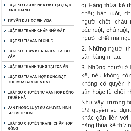
c) Hàng thừa kế t
LUẬT SƯ GIỎI VỀ NHÀ ĐẤT TẠI QUẬN
BÌNH THẠNH
chết; bác ruột, ch
TƯ VẤN DU HỌC XIN VISA
người chết; cháu 
bác ruột, chú ruột,
LUẬT SƯ TRANH CHẤP NHÀ ĐẤT
người chết mà ngườ
LUẬT SƯ TƯ VẤN DI CHÚC
2. Những người t
LUẬT SƯ THỪA KẾ NHÀ ĐẤT TẠI GÒ
sản bằng nhau.
VẤP
3. Những người ở 
LUẬT SƯ TRANH TỤNG TẠI TÒA ÁN
kế, nếu không còn
LUẬT SƯ TƯ VẤN HỢP ĐỒNG ĐẶT
CỌC MUA BÁN NHÀ ĐẤT
không có quyền hư
sản hoặc từ chối n
LUẬT SƯ CHUYÊN TƯ VẤN HỢP ĐỒNG
THUÊ NHÀ
Như vậy, trường h
VĂN PHÒNG LUẬT SƯ CHUYÊN HÌNH
1/2 quyền sử dụng
SỰ TẠI TPHCM
khác gắn liền với
LUẬT SƯ CHUYÊN TRANH CHẤP HỢP
hàng thùa kế thứ 
ĐỒNG