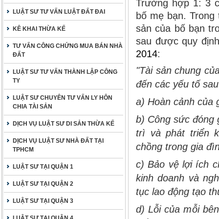
Trường hợp 1: 3 c
LUẬT SƯ TƯ VẤN LUẬT ĐẤT ĐAI
bố mẹ bạn. Trong 
sản của bố bạn tr
KÊ KHAI THỪA KẾ
sau được quy địn
TƯ VẤN CÔNG CHỨNG MUA BÁN NHÀ
2014
:
ĐẤT
"Tài sản chung củ
LUẬT SƯ TƯ VẤN THÀNH LẬP CÔNG
TY
đến các yếu tố sau
LUẬT SƯ CHUYÊN TƯ VẤN LY HÔN
a) Hoàn cảnh của g
CHIA TÀI SẢN
b) Công sức đóng g
DỊCH VỤ LUẬT SƯ DI SẢN THỪA KẾ
trì và phát triển
DỊCH VỤ LUẬT SƯ NHÀ ĐẤT TẠI
chồng trong gia đì
TPHCM
c) Bảo vệ lợi ích 
LUẬT SƯ TẠI QUẬN 1
kinh doanh và ngh
LUẬT SƯ TẠI QUẬN 2
tục lao động tạo t
LUẬT SƯ TẠI QUẬN 3
d) Lỗi của mỗi bê
LUẬT SƯ TẠI QUẬN 4