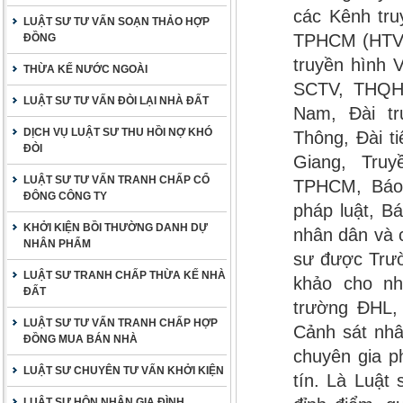
các Kênh tru
LUẬT SƯ TƯ VẤN SOẠN THẢO HỢP
TPHCM (HTV),
ĐỒNG
truyền hình 
THỪA KẾ NƯỚC NGOÀI
SCTV, THQH, 
LUẬT SƯ TƯ VẤN ĐÒI LẠI NHÀ ĐẤT
Nam, Đài t
DỊCH VỤ LUẬT SƯ THU HỒI NỢ KHÓ
Thông, Đài t
ĐÒI
Giang, Tru
LUẬT SƯ TƯ VẤN TRANH CHẤP CỔ
TPHCM, Báo 
ĐÔNG CÔNG TY
pháp luật, B
KHỞI KIỆN BỒI THƯỜNG DANH DỰ
nhân dân và c
NHÂN PHẨM
sư được Trườ
LUẬT SƯ TRANH CHẤP THỪA KẾ NHÀ
khảo cho nh
ĐẤT
trường ĐHL,
LUẬT SƯ TƯ VẤN TRANH CHẤP HỢP
Cảnh sát nhâ
ĐỒNG MUA BÁN NHÀ
chuyên gia p
LUẬT SƯ CHUYÊN TƯ VẤN KHỞI KIỆN
tín. Là Luật
LUẬT SƯ HÔN NHÂN GIA ĐÌNH