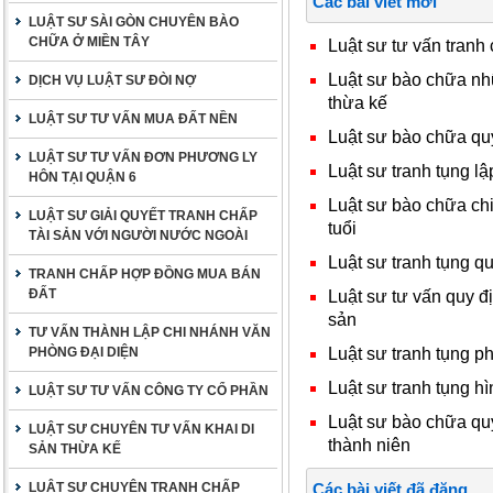
Các bài viết mới
LUẬT SƯ SÀI GÒN CHUYÊN BÀO
CHỮA Ở MIỀN TÂY
Luật sư tư vấn tranh
Luật sư bào chữa nh
DỊCH VỤ LUẬT SƯ ĐÒI NỢ
thừa kế
LUẬT SƯ TƯ VẤN MUA ĐẤT NỀN
Luật sư bào chữa qu
LUẬT SƯ TƯ VẤN ĐƠN PHƯƠNG LY
Luật sư tranh tụng l
HÔN TẠI QUẬN 6
Luật sư bào chữa chi
LUẬT SƯ GIẢI QUYẾT TRANH CHẤP
tuổi
TÀI SẢN VỚI NGƯỜI NƯỚC NGOÀI
Luật sư tranh tụng q
TRANH CHẤP HỢP ĐỒNG MUA BÁN
ĐẤT
Luật sư tư vấn quy đị
sản
TƯ VẤN THÀNH LẬP CHI NHÁNH VĂN
Luật sư tranh tụng p
PHÒNG ĐẠI DIỆN
Luật sư tranh tụng hì
LUẬT SƯ TƯ VẤN CÔNG TY CỔ PHẦN
Luật sư bào chữa qu
LUẬT SƯ CHUYÊN TƯ VẤN KHAI DI
thành niên
SẢN THỪA KẾ
LUẬT SƯ CHUYÊN TRANH CHẤP
Các bài viết đã đăng