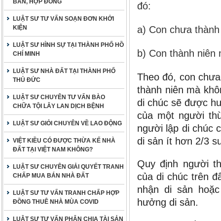
BẢN, HỢP ĐỒNG
đó:
LUẬT SƯ TƯ VẤN SOẠN ĐƠN KHỞI
KIỆN
a) Con chưa thành 
LUẬT SƯ HÌNH SỰ TẠI THÀNH PHỐ HỒ
b) Con thành niên
CHÍ MINH
LUẬT SƯ NHÀ ĐẤT TẠI THÀNH PHỐ
Theo đó, con chưa
THỦ ĐỨC
thành niên mà khô
LUẬT SƯ CHUYÊN TƯ VẤN BÀO
di chúc sẽ được h
CHỮA TỘI LÂY LAN DỊCH BỆNH
của một người th
LUẬT SƯ GIỎI CHUYÊN VỀ LAO ĐỘNG
người lập di chúc
di sản ít hơn 2/3 s
VIỆT KIỀU CÓ ĐƯỢC THỪA KẾ NHÀ
ĐẤT TẠI VIỆT NAM KHÔNG?
Quy định người t
LUẬT SƯ CHUYÊN GIẢI QUYẾT TRANH
của di chúc trên đ
CHẤP MUA BÁN NHÀ ĐẤT
nhận di sản hoặc
LUẬT SƯ TƯ VẤN TRANH CHẤP HỢP
hưởng di sản.
ĐỒNG THUÊ NHÀ MÙA COVID
LUẬT SƯ TƯ VẤN PHÂN CHIA TÀI SẢN