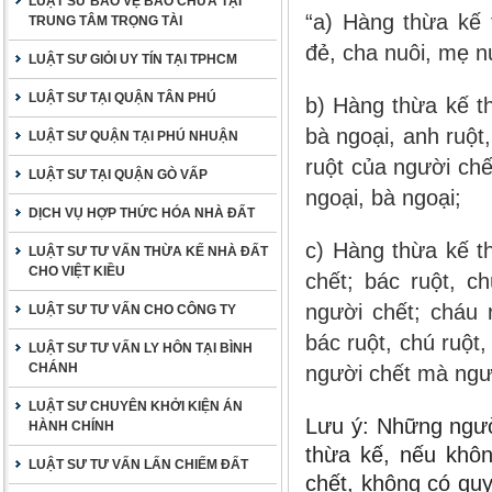
LUẬT SƯ BẢO VỆ BÀO CHỮA TẠI
“a) Hàng thừa kế 
TRUNG TÂM TRỌNG TÀI
đẻ, cha nuôi, mẹ n
LUẬT SƯ GIỎI UY TÍN TẠI TPHCM
LUẬT SƯ TẠI QUẬN TÂN PHÚ
b) Hàng thừa kế th
bà ngoại, anh ruột
LUẬT SƯ QUẬN TẠI PHÚ NHUẬN
ruột của người chế
LUẬT SƯ TẠI QUẬN GÒ VẤP
ngoại, bà ngoại;
DỊCH VỤ HỢP THỨC HÓA NHÀ ĐẤT
c) Hàng thừa kế t
LUẬT SƯ TƯ VẤN THỪA KẾ NHÀ ĐẤT
CHO VIỆT KIỀU
chết; bác ruột, ch
người chết; cháu 
LUẬT SƯ TƯ VẤN CHO CÔNG TY
bác ruột, chú ruột,
LUẬT SƯ TƯ VẤN LY HÔN TẠI BÌNH
CHÁNH
người chết mà ngườ
LUẬT SƯ CHUYÊN KHỞI KIỆN ÁN
Lưu ý: Những ngườ
HÀNH CHÍNH
thừa kế, nếu khôn
LUẬT SƯ TƯ VẤN LẤN CHIẾM ĐẤT
chết, không có qu