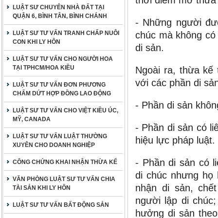
thời điểm mở thừa
LUẬT SƯ CHUYÊN NHÀ ĐẤT TẠI
QUẬN 6, BÌNH TÂN, BÌNH CHÁNH
- Những người đượ
LUẬT SƯ TƯ VẤN TRANH CHẤP NUÔI
chúc mà không có 
CON KHI LY HÔN
di sản.
LUẬT SƯ TƯ VẤN CHO NGƯỜI HOA
TẠI TPHCM/HOA KIỀU
Ngoài ra, thừa kế
với các phần di sản
LUẬT SƯ TƯ VẤN ĐƠN PHƯƠNG
CHẤM DỨT HỢP ĐỒNG LAO ĐỘNG
- Phần di sản khôn
LUẬT SƯ TƯ VẤN CHO VIỆT KIỀU ÚC,
MỸ, CANADA
- Phần di sản có l
LUẬT SƯ TƯ VẤN LUẬT THƯỜNG
hiệu lực pháp luật.
XUYÊN CHO DOANH NGHIỆP
- Phần di sản có 
CÔNG CHỨNG KHAI NHẬN THỪA KẾ
di chúc nhưng họ 
VĂN PHÒNG LUẬT SƯ TƯ VẤN CHIA
nhận di sản, chết
TÀI SẢN KHI LY HÔN
người lập di chúc
LUẬT SƯ TƯ VẤN BẤT ĐỘNG SẢN
hưởng di sản theo