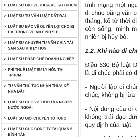
tính mạng một ngư
LUẬT SƯ GIỎI VỀ THỪA KẾ TẠI TPHCM
di chúc bằng văn b
LUẬT SƯ TƯ VẤN LUẬT ĐẤT ĐAI
tháng, kể từ thời 
LUẬT SƯ BẢO VỆ QUYỀN LỢI CHO BỊ
còn sống, minh m
HẠI TRONG VỤ ÁN HÌNH SỰ
nhiên bị hủy bỏ.
LUẬT SƯ CHUYÊN TƯ VẤN CHIA TÀI
SẢN SAU KHI LY HÔN
1.2. Khi nào di c
LUẬT SƯ PHÁP CHẾ DOANH NGHIỆP
Điều 630 Bộ luật 
PHÍ THUÊ LUẬT SƯ LY HÔN TẠI
là di chúc phải có 
TPHCM
- Người lập di chú
TƯ VẤN THỦ TỤC NHẬN THỪA KẾ
NHÀ ĐẤT
chúc; không bị lừa
LUẬT SƯ CHO VIỆT KIỀU VÀ NGƯỜI
NƯỚC NGOÀI
- Nội dung của di
không trái đạo đứ
LUẬT SƯ GIỎI CHUYÊN TỐ TỤNG
quy định của luật.
LUẬT SƯ CHO CÔNG TY TẠI QUẬN 6,
BÌNH TÂN