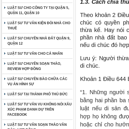
1.3. Cách chia th
LUẬT SƯ CHO CÔNG TY TẠI QUẬN 5,
QUẬN 11, QUẬN 10
Theo khoản 2 Điều
chúc có quyền ph
LUẬT SƯ TƯ VẤN KIỆN ĐÒI NHÀ CHO
THUÊ
thừa kế. Hay nói 
phần nhà đất bao 
LUẬT SƯ CHUYÊN NHÀ ĐẤT QUẬN 9,
QUẬN 12
nếu di chúc đó hợ
LUẬT SƯ TƯ VẤN CHO CÁ NHÂN
Lưu ý: Người thừa
LUẬT SƯ CHUYÊN SOẠN THẢO,
di chúc.
REVIEW HỢP ĐỒNG
Khoản 1 Điều 644 
LUẬT SƯ CHUYÊN BÀO CHỮA CÁC
VỤ ÁN HÌNH SỰ
“1. Những người 
LUẬT SƯ TẠI THÀNH PHỐ THỦ ĐỨC
bằng hai phần ba 
LUẬT SƯ TƯ VẤN VU KHỐNG NÓI XẤU
luật nếu di sản đ
XÚC PHẠM DANH DỰ TRÊN
FACEBOOK
hợp họ không được
hoặc chỉ cho hưởn
LUẬT SƯ TƯ VẤN SOẠN THẢO VĂN