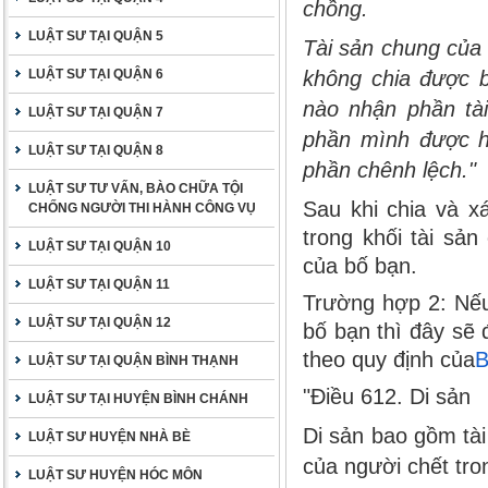
chồng.
LUẬT SƯ TẠI QUẬN 5
Tài sản chung của
LUẬT SƯ TẠI QUẬN 6
không chia được bằ
nào nhận phần tài
LUẬT SƯ TẠI QUẬN 7
phần mình được hư
LUẬT SƯ TẠI QUẬN 8
phần chênh lệch."
LUẬT SƯ TƯ VẤN, BÀO CHỮA TỘI
Sau khi chia và x
CHỐNG NGƯỜI THI HÀNH CÔNG VỤ
trong khối tài sản
LUẬT SƯ TẠI QUẬN 10
của bố bạn.
LUẬT SƯ TẠI QUẬN 11
Trường hợp 2: Nếu 
LUẬT SƯ TẠI QUẬN 12
bố bạn thì đây sẽ
theo quy định của
B
LUẬT SƯ TẠI QUẬN BÌNH THẠNH
"Điều 612. Di sản
LUẬT SƯ TẠI HUYỆN BÌNH CHÁNH
Di sản bao gồm tài
LUẬT SƯ HUYỆN NHÀ BÈ
của người chết tro
LUẬT SƯ HUYỆN HÓC MÔN