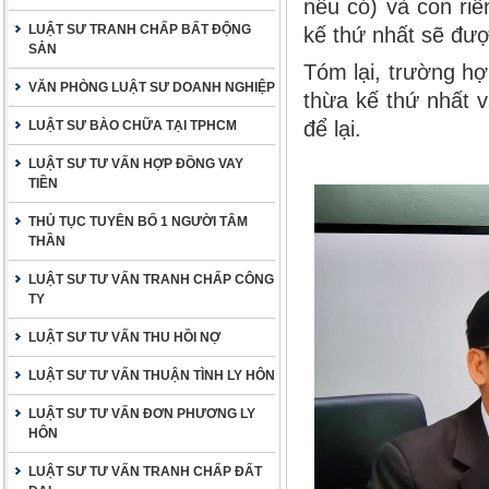
nếu có) và con ri
LUẬT SƯ TRANH CHẤP BẤT ĐỘNG
kế thứ nhất sẽ đư
SẢN
Tóm lại, trường h
VĂN PHÒNG LUẬT SƯ DOANH NGHIỆP
thừa kế thứ nhất 
để lại.
LUẬT SƯ BÀO CHỮA TẠI TPHCM
LUẬT SƯ TƯ VẤN HỢP ĐỒNG VAY
TIỀN
THỦ TỤC TUYÊN BỐ 1 NGƯỜI TÂM
THẦN
LUẬT SƯ TƯ VẤN TRANH CHẤP CÔNG
TY
LUẬT SƯ TƯ VẤN THU HỒI NỢ
LUẬT SƯ TƯ VẤN THUẬN TÌNH LY HÔN
LUẬT SƯ TƯ VẤN ĐƠN PHƯƠNG LY
HÔN
LUẬT SƯ TƯ VẤN TRANH CHẤP ĐẤT