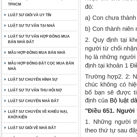
TPHCM
đó:
LUẬT SƯ GIỎI VÀ UY TÍN
a) Con chưa thành 
LUẬT SƯ TƯ VẤN TẠI NHÀ
b) Con thành niên
LUẬT SƯ TƯ VẤN HỢP ĐỒNG MUA
2. Quy định tại k
BÁN NHÀ ĐẤT
người từ chối nhận
MẪU HỢP ĐỒNG MUA BÁN NHÀ
họ là những người
MẪU HỢP ĐỒNG ĐẶT CỌC MUA BÁN
định tại khoản 1 Đi
NHÀ
Trường hợp2. 2: N
LUẬT SƯ CHUYÊN HÌNH SỰ
chúc không có hiệ
LUẬT SƯ TƯ VẤN THU HỒI NỢ
bố bạn sẽ được ti
định của
Bộ luật d
LUẬT SƯ CHUYÊN NHÀ ĐẤT
"Điều 651. Người 
LUẬT SƯ CHUYÊN VỀ KHIẾU NẠI,
KHỞI KIỆN
1. Những người t
LUẬT SƯ GIỎI VỀ NHÀ ĐẤT
theo thứ tự sau đâ