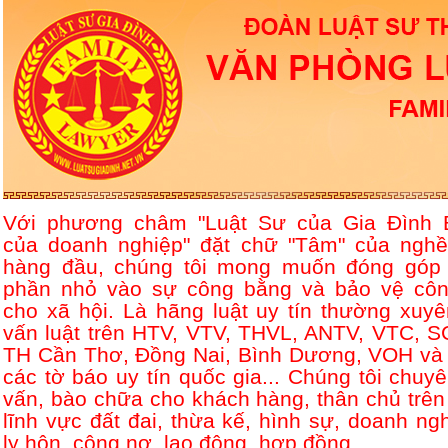
Với phương châm "Luật Sư của Gia Đình 
của doanh nghiệp" đặt chữ "Tâm" của nghề
hàng đầu, chúng tôi mong muốn đóng góp
phần nhỏ vào sự công bằng và bảo vệ côn
cho xã hội. Là hãng luật uy tín thường xuyê
vấn luật trên HTV, VTV, THVL, ANTV, VTC, S
TH Cần Thơ, Đồng Nai, Bình Dương, VOH và 
các tờ báo uy tín quốc gia... Chúng tôi chuyê
vấn, bào chữa cho khách hàng, thân chủ trên
lĩnh vực đất đai, thừa kế, hình sự, doanh ngh
ly hôn, công nợ, lao động, hợp đồng....