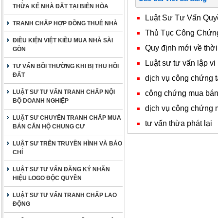
THỪA KẾ NHÀ ĐẤT TẠI BIÊN HÒA
Luật Sư Tư Vấn Quy
TRANH CHẤP HỢP ĐỒNG THUÊ NHÀ
Thủ Tục Công Chứn
ĐIỀU KIỆN VIỆT KIỀU MUA NHÀ SÀI
Quy định mới về thời
GÒN
Luật sư tư vấn lập vi
TƯ VẤN BỒI THƯỜNG KHI BỊ THU HỒI
ĐẤT
dịch vụ công chứng t
LUẬT SƯ TƯ VẤN TRANH CHẤP NỘI
công chứng mua bán n
BỘ DOANH NGHIỆP
dịch vụ công chứng 
LUẬT SƯ CHUYÊN TRANH CHẤP MUA
tư vấn thừa phát lại
BÁN CĂN HỘ CHUNG CƯ
LUẬT SƯ TRÊN TRUYỀN HÌNH VÀ BÁO
CHÍ
LUẬT SƯ TƯ VẤN ĐĂNG KÝ NHÃN
HIỆU LOGO ĐỘC QUYỀN
LUẬT SƯ TƯ VẤN TRANH CHẤP LAO
ĐỘNG