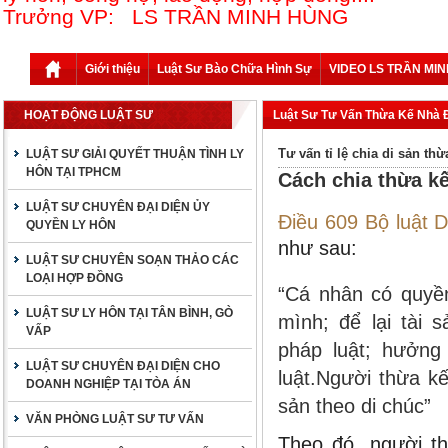
Trưởng VP: LS TRẦN MINH HÙNG
Giới thiệu
Luật Sư Bào Chữa Hình Sự
VIDEO LS TRẦN MI
HOẠT ĐỘNG LUẬT SƯ
Luật Sư Tư Vấn Thừa Kế Nhà 
Tư vấn tỉ lệ chia di sản th
LUẬT SƯ GIẢI QUYẾT THUẬN TÌNH LY
HÔN TẠI TPHCM
Cách chia thừa k
LUẬT SƯ CHUYÊN ĐẠI DIỆN ỦY
Điều 609 Bộ luật 
QUYỀN LY HÔN
như sau:
LUẬT SƯ CHUYÊN SOẠN THẢO CÁC
LOẠI HỢP ĐỒNG
“Cá nhân có quyền
LUẬT SƯ LY HÔN TẠI TÂN BÌNH, GÒ
mình; để lại tài 
VẤP
pháp luật; hưởng
LUẬT SƯ CHUYÊN ĐẠI DIỆN CHO
luật.
Người thừa kế
DOANH NGHIỆP TẠI TÒA ÁN
sản theo di chúc”
VĂN PHÒNG LUẬT SƯ TƯ VẤN
Theo đó, người t