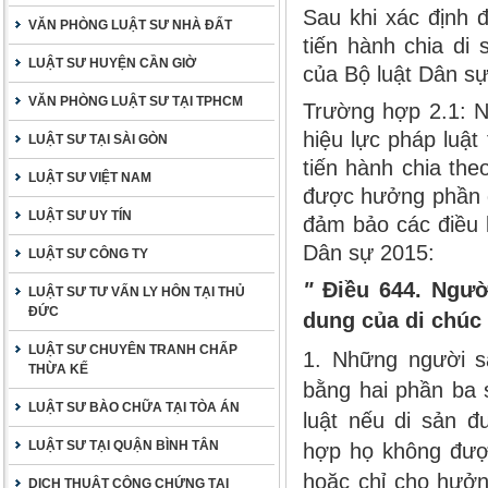
Sau khi xác định 
VĂN PHÒNG LUẬT SƯ NHÀ ĐẤT
tiến hành chia di
LUẬT SƯ HUYỆN CẦN GIỜ
của Bộ luật Dân s
VĂN PHÒNG LUẬT SƯ TẠI TPHCM
Trường hợp 2.1: N
hiệu lực pháp luật
LUẬT SƯ TẠI SÀI GÒN
tiến hành chia the
LUẬT SƯ VIỆT NAM
được hưởng phần d
LUẬT SƯ UY TÍN
đảm bảo các điều 
Dân sự 2015:
LUẬT SƯ CÔNG TY
"
Điều 644. Ngườ
LUẬT SƯ TƯ VẤN LY HÔN TẠI THỦ
ĐỨC
dung của di chúc
LUẬT SƯ CHUYÊN TRANH CHẤP
1. Những người s
THỪA KẾ
bằng hai phần ba 
LUẬT SƯ BÀO CHỮA TẠI TÒA ÁN
luật nếu di sản đ
LUẬT SƯ TẠI QUẬN BÌNH TÂN
hợp họ không được
hoặc chỉ cho hưởn
DỊCH THUẬT CÔNG CHỨNG TẠI