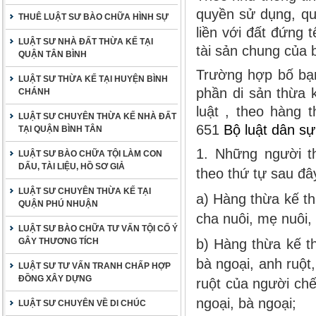
quyền sử dụng, qu
THUÊ LUẬT SƯ BÀO CHỮA HÌNH SỰ
liền với đất đứng 
LUẬT SƯ NHÀ ĐẤT THỪA KẾ TẠI
tài sản chung của 
QUẬN TÂN BÌNH
Trường hợp bố bạn
LUẬT SƯ THỪA KẾ TẠI HUYỆN BÌNH
phần di sản thừa 
CHÁNH
luật , theo hàng 
LUẬT SƯ CHUYÊN THỪA KẾ NHÀ ĐẤT
651
Bộ luật dân s
TẠI QUẬN BÌNH TÂN
1. Những người t
LUẬT SƯ BÀO CHỮA TỘI LÀM CON
DẤU, TÀI LIỆU, HỒ SƠ GIẢ
theo thứ tự sau đâ
LUẬT SƯ CHUYÊN THỪA KẾ TẠI
a) Hàng thừa kế t
QUẬN PHÚ NHUẬN
cha nuôi, mẹ nuôi,
LUẬT SƯ BÀO CHỮA TƯ VẤN TỘI CỐ Ý
GÂY THƯƠNG TÍCH
b) Hàng thừa kế th
bà ngoại, anh ruột
LUẬT SƯ TƯ VẤN TRANH CHẤP HỢP
ĐỒNG XÂY DỰNG
ruột của người chế
ngoại, bà ngoại;
LUẬT SƯ CHUYÊN VỀ DI CHÚC