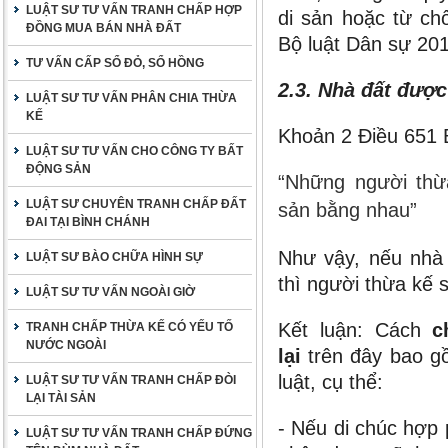
LUẬT SƯ TƯ VẤN TRANH CHẤP HỢP
di sản hoặc từ ch
ĐỒNG MUA BÁN NHÀ ĐẤT
Bộ luật Dân sự 201
TƯ VẤN CẤP SỔ ĐỎ, SỔ HỒNG
2.3. Nhà đất đượ
LUẬT SƯ TƯ VẤN PHÂN CHIA THỪA
KẾ
Khoản 2 Điều 651 
LUẬT SƯ TƯ VẤN CHO CÔNG TY BẤT
ĐỘNG SẢN
“Những người thừ
LUẬT SƯ CHUYÊN TRANH CHẤP ĐẤT
sản bằng nhau”
ĐAI TẠI BÌNH CHÁNH
Như vậy, nếu nhà 
LUẬT SƯ BÀO CHỮA HÌNH SỰ
thì người thừa kế
LUẬT SƯ TƯ VẤN NGOÀI GIỜ
Kết luận
: Cách
c
TRANH CHẤP THỪA KẾ CÓ YẾU TỐ
NƯỚC NGOÀI
lại
trên đây bao gồ
luật, cụ thể:
LUẬT SƯ TƯ VẤN TRANH CHẤP ĐÒI
LẠI TÀI SẢN
- Nếu di chúc hợp 
LUẬT SƯ TƯ VẤN TRANH CHẤP ĐỨNG