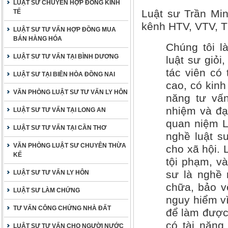
LUẬT SƯ CHUYÊN HỢP ĐỒNG KINH
Luật sư Trần Min
TẾ
kênh HTV, VTV, 
LUẬT SƯ TƯ VẤN HỢP ĐỒNG MUA
BÁN HÀNG HÓA
Chúng tôi l
LUẬT SƯ TƯ VẤN TẠI BÌNH DƯƠNG
luật sư giỏi
tác viên có
LUẬT SƯ TẠI BIÊN HÒA ĐỒNG NAI
cao, có kinh
VĂN PHÒNG LUẬT SƯ TƯ VẤN LY HÔN
năng tư vấn
nhiệm và đạ
LUẬT SƯ TƯ VẤN TẠI LONG AN
quan niệm L
LUẬT SƯ TƯ VẤN TẠI CẦN THƠ
nghề luật s
VĂN PHÒNG LUẬT SƯ CHUYÊN THỪA
cho xã hội.
KẾ
tội phạm, v
sư là nghề 
LUẬT SƯ TƯ VẤN LY HÔN
chữa, bảo vệ
LUẬT SƯ LÀM CHỨNG
nguy hiểm vì
TƯ VẤN CÔNG CHỨNG NHÀ ĐẤT
để làm được 
có tài năng
LUẬT SƯ TƯ VẤN CHO NGƯỜI NƯỚC