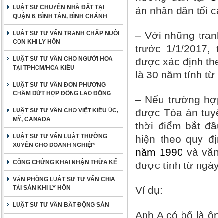
LUẬT SƯ CHUYÊN NHÀ ĐẤT TẠI
án nhân dân tối c
QUẬN 6, BÌNH TÂN, BÌNH CHÁNH
LUẬT SƯ TƯ VẤN TRANH CHẤP NUÔI
– Với những tran
CON KHI LY HÔN
trước 1/1/2017, 
LUẬT SƯ TƯ VẤN CHO NGƯỜI HOA
được xác định th
TẠI TPHCM/HOA KIỀU
là 30 năm tính từ
LUẬT SƯ TƯ VẤN ĐƠN PHƯƠNG
CHẤM DỨT HỢP ĐỒNG LAO ĐỘNG
– Nếu trường hợp
LUẬT SƯ TƯ VẤN CHO VIỆT KIỀU ÚC,
được Tòa án tuyê
MỸ, CANADA
thời điểm bắt đ
LUẬT SƯ TƯ VẤN LUẬT THƯỜNG
hiện theo quy đ
XUYÊN CHO DOANH NGHIỆP
năm 1990
và văn
CÔNG CHỨNG KHAI NHẬN THỪA KẾ
được tính từ ngày
VĂN PHÒNG LUẬT SƯ TƯ VẤN CHIA
TÀI SẢN KHI LY HÔN
Ví dụ
:
LUẬT SƯ TƯ VẤN BẤT ĐỘNG SẢN
Anh A có bố là ô