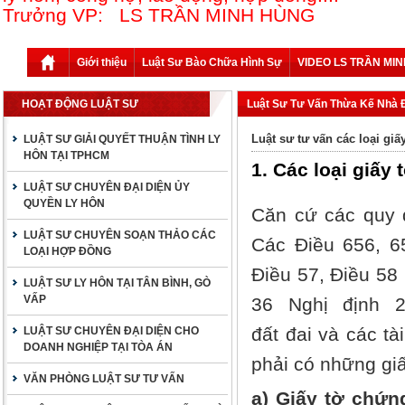
Trưởng VP: LS TRẦN MINH HÙNG
Giới thiệu
Luật Sư Bào Chữa Hình Sự
VIDEO LS TRẦN MI
HOẠT ĐỘNG LUẬT SƯ
Luật Sư Tư Vấn Thừa Kế Nhà 
Luật sư tư vấn các loại giấ
LUẬT SƯ GIẢI QUYẾT THUẬN TÌNH LY
HÔN TẠI TPHCM
1. Các loại giấy
LUẬT SƯ CHUYÊN ĐẠI DIỆN ỦY
QUYỀN LY HÔN
Căn cứ các quy đ
LUẬT SƯ CHUYÊN SOẠN THẢO CÁC
Các Điều 656, 
LOẠI HỢP ĐỒNG
Điều 57, Điều 5
LUẬT SƯ LY HÔN TẠI TÂN BÌNH, GÒ
VẤP
36 Nghị định 23
đất đai và các ta
LUẬT SƯ CHUYÊN ĐẠI DIỆN CHO
DOANH NGHIỆP TẠI TÒA ÁN
phải có những giâ
VĂN PHÒNG LUẬT SƯ TƯ VẤN
a) Giấy tờ chứn