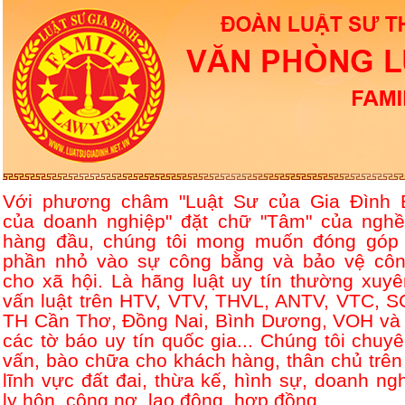
Với phương châm "Luật Sư của Gia Đình 
của doanh nghiệp" đặt chữ "Tâm" của nghề
hàng đầu, chúng tôi mong muốn đóng góp
phần nhỏ vào sự công bằng và bảo vệ côn
cho xã hội. Là hãng luật uy tín thường xuyê
vấn luật trên HTV, VTV, THVL, ANTV, VTC, S
TH Cần Thơ, Đồng Nai, Bình Dương, VOH và 
các tờ báo uy tín quốc gia... Chúng tôi chuyê
vấn, bào chữa cho khách hàng, thân chủ trên
lĩnh vực đất đai, thừa kế, hình sự, doanh ngh
ly hôn, công nợ, lao động, hợp đồng....