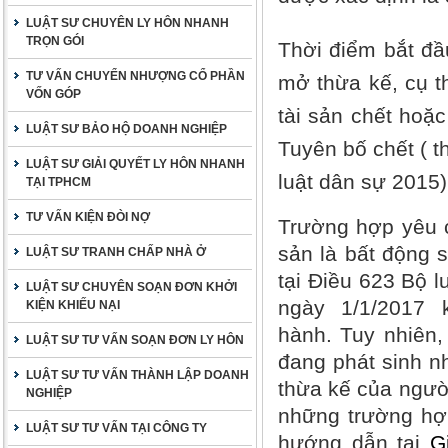
LUẬT SƯ CHUYÊN LY HÔN NHANH
TRỌN GÓI
Thời điểm bắt đầu
TƯ VẤN CHUYỂN NHƯỢNG CỔ PHẦN
mở thừa kế, cụ t
VỐN GÓP
tài sản chết hoặc
LUẬT SƯ BẢO HỘ DOANH NGHIỆP
Tuyên bố chết ( t
LUẬT SƯ GIẢI QUYẾT LY HÔN NHANH
luật dân sự 2015)
TẠI TPHCM
TƯ VẤN KIỆN ĐÒI NỢ
Trường hợp yêu c
sản là bất động s
LUẬT SƯ TRANH CHẤP NHÀ Ở
tại Điều 623 Bộ 
LUẬT SƯ CHUYÊN SOẠN ĐƠN KHỞI
ngày 1/1/2017 
KIỆN KHIẾU NẠI
hành. Tuy nhiên, 
LUẬT SƯ TƯ VẤN SOẠN ĐƠN LY HÔN
đang phát sinh n
LUẬT SƯ TƯ VẤN THÀNH LẬP DOANH
thừa kế của người
NGHIỆP
những trường hợp
LUẬT SƯ TƯ VẤN TẠI CÔNG TY
hướng dẫn tại
G