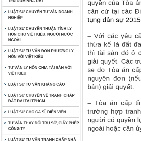
TÊN DÙM NHÀ ĐẤT
quyền của Tòa án
căn cứ tại các Đ
LUẬT SƯ CHUYÊN TƯ VẤN DOANH
NGHIỆP
tụng dân sự 2015
LUẬT SƯ CHUYÊN THUẬN TÌNH LY
HÔN CHO VIỆT KIỀU, NGƯỜI NƯỚC
– Với các yêu cầ
NGOÀI
thừa kế là đất đa
LUẬT SƯ TƯ VẤN ĐƠN PHƯƠNG LY
thì tài sản đó ở
HÔN VỚI VIỆT KIỀU
giải quyết. Các t
TƯ VẤN LY HÔN CHIA TÀI SẢN VỚI
sẽ do Tòa án cấp
VIỆT KIỀU
nguyên đơn (nếu
LUẬT SƯ TƯ VẤN KHÁNG CÁO
bản) giải quyết.
LUẬT SƯ CHUYÊN VỀ TRANH CHẤP
ĐẤT ĐAI TẠI TPHCM
– Tòa án cấp tỉ
trường hợp tran
LUẬT SƯ CHO CA SĨ, DIỄN VIÊN
người có quyền lợ
TƯ VẤN THAY ĐỔI TRỤ SỞ, GIẤY PHÉP
ngoài hoặc cần ủ
CÔNG TY
LUẬT SƯ TƯ VẤN TRANH CHẤP NHÀ