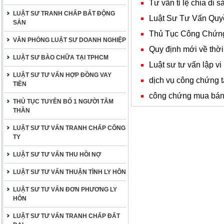
Tư vấn tỉ lệ chia di 
LUẬT SƯ TRANH CHẤP BẤT ĐỘNG
Luật Sư Tư Vấn Quy
SẢN
Thủ Tục Công Chứn
VĂN PHÒNG LUẬT SƯ DOANH NGHIỆP
Quy định mới về thời
LUẬT SƯ BÀO CHỮA TẠI TPHCM
Luật sư tư vấn lập vi
LUẬT SƯ TƯ VẤN HỢP ĐỒNG VAY
dịch vụ công chứng t
TIỀN
công chứng mua bán n
THỦ TỤC TUYÊN BỐ 1 NGƯỜI TÂM
THẦN
LUẬT SƯ TƯ VẤN TRANH CHẤP CÔNG
TY
LUẬT SƯ TƯ VẤN THU HỒI NỢ
LUẬT SƯ TƯ VẤN THUẬN TÌNH LY HÔN
LUẬT SƯ TƯ VẤN ĐƠN PHƯƠNG LY
HÔN
LUẬT SƯ TƯ VẤN TRANH CHẤP ĐẤT