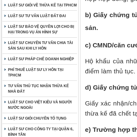
LUẬT SƯ GIỎI VỀ THỪA KẾ TẠI TPHCM
b) Giấy chứng tử
LUẬT SƯ TƯ VẤN LUẬT ĐẤT ĐAI
sản.
LUẬT SƯ BẢO VỆ QUYỀN LỢI CHO BỊ
HẠI TRONG VỤ ÁN HÌNH SỰ
LUẬT SƯ CHUYÊN TƯ VẤN CHIA TÀI
c) CMND/căn cướ
SẢN SAU KHI LY HÔN
LUẬT SƯ PHÁP CHẾ DOANH NGHIỆP
Hộ khẩu của nhữn
PHÍ THUÊ LUẬT SƯ LY HÔN TẠI
điểm làm thủ tục.
TPHCM
TƯ VẤN THỦ TỤC NHẬN THỪA KẾ
d) Giấy chứng t
NHÀ ĐẤT
Giấy xác nhận/c
LUẬT SƯ CHO VIỆT KIỀU VÀ NGƯỜI
NƯỚC NGOÀI
thừa kế đã chết tạ
LUẬT SƯ GIỎI CHUYÊN TỐ TỤNG
e) Trường hợp th
LUẬT SƯ CHO CÔNG TY TẠI QUẬN 6,
BÌNH TÂN