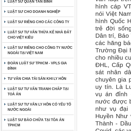
LUẬT SƯ QUẬN TÂN BÌNH
hình cáp VT
LUẬT SƯ CHO DOANH NGHIỆP
nói Việt Nam
hình Quốc H
LUẬT SƯ RIÊNG CHO CÁC CÔNG TY
trẻ đời sốn
LUẬT SƯ TƯ VẤN THỪA KẾ NHÀ ĐẤT
Dân trí, Bá
CHO VIỆT KIỀU
các hãng báo
LUẬT SƯ RIÊNG CHO CÔNG TY NƯỚC
Trường Đại 
NGOÀI TẠI VIỆT NAM
cho nhiều cu
ĐOÀN LUẬT SƯ TPHCM - VPLS GIA
ĐHL, Cấp Qu
ĐÌNH
sát nhân dâ
chuyên gia 
TƯ VẤN CHIA TÀI SẢN KHI LY HÔN
uy tín. Là 
LUẬT SƯ TƯ VẤN TRANH CHẤP TẠI
vụ án đỉnh 
TOÀ ÁN
nước được b
LUẬT SƯ TƯ VẤN LY HÔN CÓ YẾU TỐ
như vụ đại
NƯỚC NGOÀI
Huyền Như v
LUẬT SƯ BÀO CHỮA TẠI TÒA ÁN
Thành - Dầu
TPHCM
Covid, các 