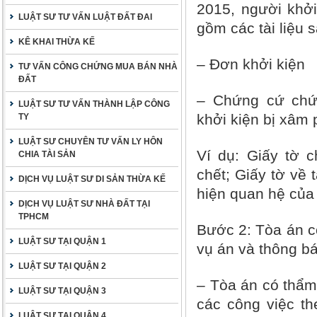
2015, người khởi
LUẬT SƯ TƯ VẤN LUẬT ĐẤT ĐAI
gồm các tài liệu s
KÊ KHAI THỪA KẾ
– Đơn khởi kiện
TƯ VẤN CÔNG CHỨNG MUA BÁN NHÀ
ĐẤT
– Chứng cứ chứ
LUẬT SƯ TƯ VẤN THÀNH LẬP CÔNG
khởi kiện bị xâm 
TY
LUẬT SƯ CHUYÊN TƯ VẤN LY HÔN
Ví dụ: Giấy tờ c
CHIA TÀI SẢN
chết; Giấy tờ về 
DỊCH VỤ LUẬT SƯ DI SẢN THỪA KẾ
hiện quan hệ của
DỊCH VỤ LUẬT SƯ NHÀ ĐẤT TẠI
TPHCM
Bước 2
: Tòa án c
LUẬT SƯ TẠI QUẬN 1
vụ án và thông bá
LUẬT SƯ TẠI QUẬN 2
– Tòa án có thẩm
LUẬT SƯ TẠI QUẬN 3
các công việc th
LUẬT SƯ TẠI QUẬN 4