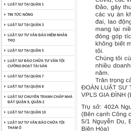
LUẬT SƯ TẠI QUẬN 1
Đảo, gây thư
các vụ án kh
TIN TỨC NÓNG
đai, lao độ
LUẬT SƯ TẠI QUẬN 3
mang lại ni
đóng góp tí
LUẬT SƯ TƯ VẤN BẢO HIỂM NHÂN
THỌ
không biết m
tôi.
LUẬT SƯ TẠI QUẬN 5
Chúng tôi cù
LUẬT SƯ BÀO CHỮA TƯ VẤN TỘI
nhiều doanh
CƯỠNG ĐOẠT TÀI SẢN
năm.
LUẬT SƯ TẠI QUẬN 7
Trân trọng c
ĐOÀN LUẬT SƯ 
LUẬT SƯ TẠI QUẬN 8
VPLS GIA ĐÌNH (
LUẬT SƯ CHUYÊN TRANH CHẤP NHÀ
ĐẤT QUẬN 9, QUẬN 2
Trụ sở: 402A Ng
LUẬT SƯ TẠI QUẬN 10
(Bên cạnh Công c
5/1 Nguyễn Du, B
LUẬT SƯ TƯ VẤN BÀO CHỮA TỘI
Biên Hòa)
THAM Ô