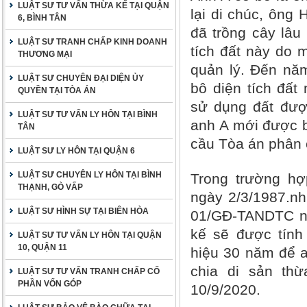
LUẬT SƯ TƯ VẤN THỪA KẾ TẠI QUẬN
lại di chúc, ông 
6, BÌNH TÂN
đã trồng cây lâu
LUẬT SƯ TRANH CHẤP KINH DOANH
tích đất này do 
THƯƠNG MẠI
quản lý. Đến nă
LUẬT SƯ CHUYÊN ĐẠI DIỆN ỦY
bô diện tích đất
QUYỀN TẠI TÒA ÁN
sử dụng đất đượ
LUẬT SƯ TƯ VẤN LY HÔN TẠI BÌNH
anh A mới được b
TÂN
cầu Tòa án phân 
LUẬT SƯ LY HÔN TẠI QUẬN 6
LUẬT SƯ CHUYÊN LY HÔN TẠI BÌNH
Trong trường hợ
THẠNH, GÒ VẤP
ngày 2/3/1987.nh
LUẬT SƯ HÌNH SỰ TẠI BIÊN HÒA
01/GĐ-TANDTC ng
kế sẽ được tính 
LUẬT SƯ TƯ VẤN LY HÔN TẠI QUẬN
10, QUẬN 11
hiệu 30 năm để a
chia di sản th
LUẬT SƯ TƯ VẤN TRANH CHẤP CỐ
PHẦN VỐN GÓP
10/9/2020.