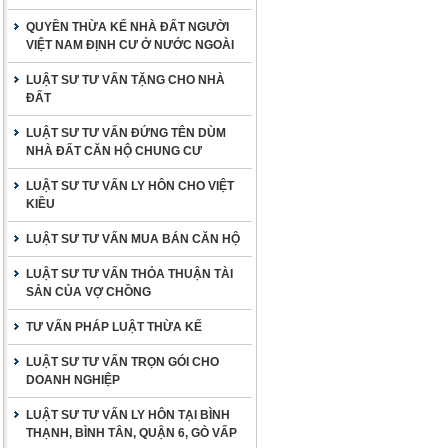
QUYỀN THỪA KẾ NHÀ ĐẤT NGƯỜI
VIỆT NAM ĐỊNH CƯ Ở NƯỚC NGOÀI
LUẬT SƯ TƯ VẤN TẶNG CHO NHÀ
ĐẤT
LUẬT SƯ TƯ VẤN ĐỨNG TÊN DÙM
NHÀ ĐẤT CĂN HỘ CHUNG CƯ
LUẬT SƯ TƯ VẤN LY HÔN CHO VIỆT
KIỀU
LUẬT SƯ TƯ VẤN MUA BÁN CĂN HỘ
LUẬT SƯ TƯ VẤN THỎA THUẬN TÀI
SẢN CỦA VỢ CHỒNG
TƯ VẤN PHÁP LUẬT THỪA KẾ
LUẬT SƯ TƯ VẤN TRỌN GÓI CHO
DOANH NGHIỆP
LUẬT SƯ TƯ VẤN LY HÔN TẠI BÌNH
THẠNH, BÌNH TÂN, QUẬN 6, GÒ VẤP