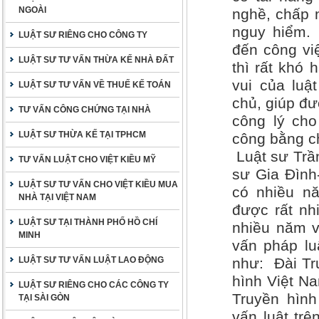
NGOÀI
nghề, chấp 
nguy hiểm.
LUẬT SƯ RIÊNG CHO CÔNG TY
đến công vi
LUẬT SƯ TƯ VẤN THỪA KẾ NHÀ ĐẤT
thì rất khó
vui của luậ
LUẬT SƯ TƯ VẤN VỀ THUẾ KẾ TOÁN
chủ, giúp đư
TƯ VẤN CÔNG CHỨNG TẠI NHÀ
công lý ch
LUẬT SƯ THỪA KẾ TẠI TPHCM
công bằng c
Luật sư Trầ
TƯ VẤN LUẬT CHO VIỆT KIỀU MỸ
sư Gia Đình
LUẬT SƯ TƯ VẤN CHO VIỆT KIỀU MUA
có nhiều nă
NHÀ TẠI VIỆT NAM
được rất nh
LUẬT SƯ TẠI THÀNH PHỐ HỒ CHÍ
nhiều năm v
MINH
vấn pháp lu
LUẬT SƯ TƯ VẤN LUẬT LAO ĐỘNG
như: Đài Tr
hình Việt Na
LUẬT SƯ RIÊNG CHO CÁC CÔNG TY
Truyền hìn
TẠI SÀI GÒN
vấn luật trê