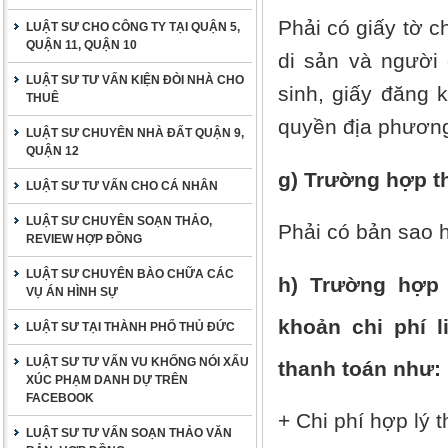
Phải có giấy tờ c
LUẬT SƯ CHO CÔNG TY TẠI QUẬN 5,
QUẬN 11, QUẬN 10
di sản và người
LUẬT SƯ TƯ VẤN KIỆN ĐÒI NHÀ CHO
sinh, giấy đăng k
THUÊ
quyền địa phương
LUẬT SƯ CHUYÊN NHÀ ĐẤT QUẬN 9,
QUẬN 12
g) Trường hợp th
LUẬT SƯ TƯ VẤN CHO CÁ NHÂN
LUẬT SƯ CHUYÊN SOẠN THẢO,
Phải có bản sao h
REVIEW HỢP ĐỒNG
LUẬT SƯ CHUYÊN BÀO CHỮA CÁC
h) Trường hợp
VỤ ÁN HÌNH SỰ
khoản chi phí l
LUẬT SƯ TẠI THÀNH PHỐ THỦ ĐỨC
LUẬT SƯ TƯ VẤN VU KHỐNG NÓI XẤU
thanh toán như:
XÚC PHẠM DANH DỰ TRÊN
FACEBOOK
+ Chi phí hợp lý 
LUẬT SƯ TƯ VẤN SOẠN THẢO VĂN