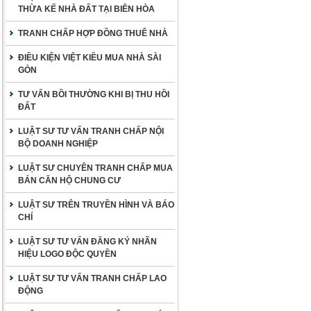
THỪA KẾ NHÀ ĐẤT TẠI BIÊN HÒA
TRANH CHẤP HỢP ĐỒNG THUÊ NHÀ
ĐIỀU KIỆN VIỆT KIỀU MUA NHÀ SÀI
GÒN
TƯ VẤN BỒI THƯỜNG KHI BỊ THU HỒI
ĐẤT
LUẬT SƯ TƯ VẤN TRANH CHẤP NỘI
BỘ DOANH NGHIỆP
LUẬT SƯ CHUYÊN TRANH CHẤP MUA
BÁN CĂN HỘ CHUNG CƯ
LUẬT SƯ TRÊN TRUYỀN HÌNH VÀ BÁO
CHÍ
LUẬT SƯ TƯ VẤN ĐĂNG KÝ NHÃN
HIỆU LOGO ĐỘC QUYỀN
LUẬT SƯ TƯ VẤN TRANH CHẤP LAO
ĐỘNG