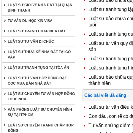
Luật sư bào chữa qu
LUẬT SƯ GIỎI VỀ NHÀ ĐẤT TẠI QUẬN
Luật sư tranh tụng l
BÌNH THẠNH
Luật sư bào chữa chi
TƯ VẤN DU HỌC XIN VISA
tuổi
LUẬT SƯ TRANH CHẤP NHÀ ĐẤT
Luật sư tranh tụng q
LUẬT SƯ TƯ VẤN DI CHÚC
Luật sư tư vấn quy đị
sản
LUẬT SƯ THỪA KẾ NHÀ ĐẤT TẠI GÒ
VẤP
Luật sư tranh tụng p
Luật sư tranh tụng hì
LUẬT SƯ TRANH TỤNG TẠI TÒA ÁN
Luật sư bào chữa qu
LUẬT SƯ TƯ VẤN HỢP ĐỒNG ĐẶT
thành niên
CỌC MUA BÁN NHÀ ĐẤT
LUẬT SƯ CHUYÊN TƯ VẤN HỢP ĐỒNG
Các bài viết đã đăng
THUÊ NHÀ
Luật sư tư vấn điều 
VĂN PHÒNG LUẬT SƯ CHUYÊN HÌNH
SỰ TẠI TPHCM
Con dâu, con rể có 
Tư vấn những điểm m
LUẬT SƯ CHUYÊN TRANH CHẤP HỢP
ĐỒNG