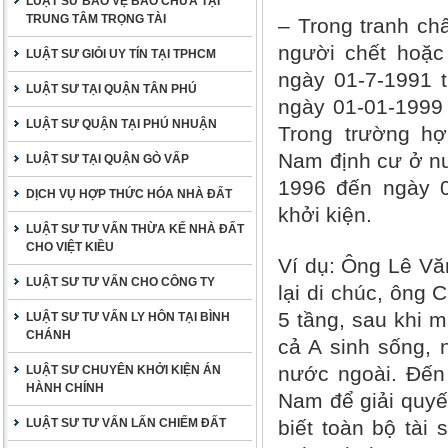
LUẬT SƯ BẢO VỆ BÀO CHỮA TẠI
TRUNG TÂM TRỌNG TÀI
– Trong tranh ch
người chết hoặ
LUẬT SƯ GIỎI UY TÍN TẠI TPHCM
ngày 01-7-1991 t
LUẬT SƯ TẠI QUẬN TÂN PHÚ
ngày 01-01-1999 
LUẬT SƯ QUẬN TẠI PHÚ NHUẬN
Trong trường hợ
Nam định cư ở nướ
LUẬT SƯ TẠI QUẬN GÒ VẤP
1996 đến ngày 0
DỊCH VỤ HỢP THỨC HÓA NHÀ ĐẤT
khởi kiện.
LUẬT SƯ TƯ VẤN THỪA KẾ NHÀ ĐẤT
CHO VIỆT KIỀU
Ví dụ: Ông Lê Vă
LUẬT SƯ TƯ VẤN CHO CÔNG TY
lại di chúc, ông 
5 tầng, sau khi m
LUẬT SƯ TƯ VẤN LY HÔN TẠI BÌNH
CHÁNH
cả A sinh sống, 
nước ngoài. Đến 
LUẬT SƯ CHUYÊN KHỞI KIỆN ÁN
HÀNH CHÍNH
Nam để giải quyết
LUẬT SƯ TƯ VẤN LẤN CHIẾM ĐẤT
biết toàn bộ tài