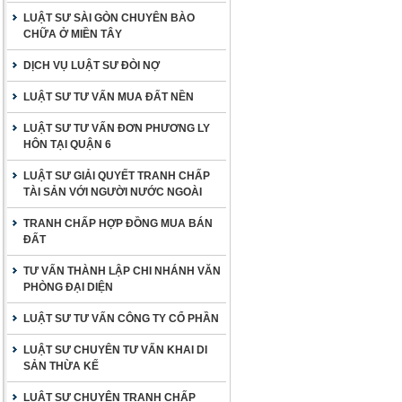
LUẬT SƯ SÀI GÒN CHUYÊN BÀO
CHỮA Ở MIỀN TÂY
DỊCH VỤ LUẬT SƯ ĐÒI NỢ
LUẬT SƯ TƯ VẤN MUA ĐẤT NỀN
LUẬT SƯ TƯ VẤN ĐƠN PHƯƠNG LY
HÔN TẠI QUẬN 6
LUẬT SƯ GIẢI QUYẾT TRANH CHẤP
TÀI SẢN VỚI NGƯỜI NƯỚC NGOÀI
TRANH CHẤP HỢP ĐỒNG MUA BÁN
ĐẤT
TƯ VẤN THÀNH LẬP CHI NHÁNH VĂN
PHÒNG ĐẠI DIỆN
LUẬT SƯ TƯ VẤN CÔNG TY CỔ PHẦN
LUẬT SƯ CHUYÊN TƯ VẤN KHAI DI
SẢN THỪA KẾ
LUẬT SƯ CHUYÊN TRANH CHẤP