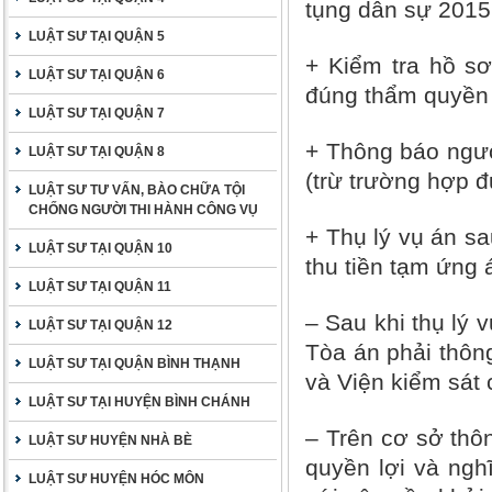
tụng dân sự 2015,
LUẬT SƯ TẠI QUẬN 5
+ Kiểm tra hồ sơ
LUẬT SƯ TẠI QUẬN 6
đúng thẩm quyền 
LUẬT SƯ TẠI QUẬN 7
+ Thông báo ngườ
LUẬT SƯ TẠI QUẬN 8
(trừ trường hợp 
LUẬT SƯ TƯ VẤN, BÀO CHỮA TỘI
CHỐNG NGƯỜI THI HÀNH CÔNG VỤ
+ Thụ lý vụ án sa
LUẬT SƯ TẠI QUẬN 10
thu tiền tạm ứng 
LUẬT SƯ TẠI QUẬN 11
– Sau khi thụ lý 
LUẬT SƯ TẠI QUẬN 12
Tòa án phải thôn
LUẬT SƯ TẠI QUẬN BÌNH THẠNH
và Viện kiểm sát 
LUẬT SƯ TẠI HUYỆN BÌNH CHÁNH
– Trên cơ sở thô
LUẬT SƯ HUYỆN NHÀ BÈ
quyền lợi và nghĩ
LUẬT SƯ HUYỆN HÓC MÔN