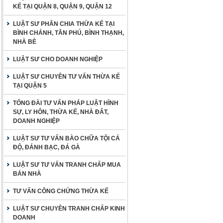
KẾ TẠI QUẬN 8, QUẬN 9, QUẬN 12
LUẬT SƯ PHÂN CHIA THỪA KẾ TẠI
BÌNH CHÁNH, TÂN PHÚ, BÌNH THẠNH,
NHÀ BÈ
LUẬT SƯ CHO DOANH NGHIỆP
LUẬT SƯ CHUYÊN TƯ VẤN THỪA KẾ
TẠI QUẬN 5
TỔNG ĐÀI TƯ VẤN PHÁP LUẬT HÌNH
SỰ, LY HÔN, THỪA KẾ, NHÀ ĐẤT,
DOANH NGHIỆP
LUẬT SƯ TƯ VẤN BÀO CHỮA TỘI CÁ
ĐỘ, ĐÁNH BẠC, ĐÁ GÀ
LUẬT SƯ TƯ VẤN TRANH CHẤP MUA
BÁN NHÀ
TƯ VẤN CÔNG CHỨNG THỪA KẾ
LUẬT SƯ CHUYÊN TRANH CHẤP KINH
DOANH