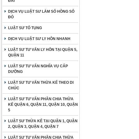
ĐAI
DỊCH VỤ LUẬT SƯ LÀM SỔ HỒNG SỔ
ĐỎ
LUẬT SƯ TỐ TỤNG
DỊCH VỤ LUẬT SƯ LY HÔN NHANH
LUẬT SƯ TƯ VẤN LY HÔN TẠI QUẬN 5,
QUẬN 11
LUẬT SƯ TƯ VẤN NGHĨA VỤ CẤP
DƯỠNG
LUẬT SƯ TƯ VẤN THỪA KẾ THEO DI
CHÚC
LUẬT SƯ TƯ VẤN PHÂN CHIA THỪA
KẾ QUẬN 6, QUẬN 11, QUẬN 10, QUẬN
5
LUẬT SƯ THỪA KẾ TẠI QUẬN 1, QUẬN
2, QUẬN 3, QUẬN 4, QUẬN 7
LUẬT SƯ TƯ VẤN PHÂN CHIA THỪA