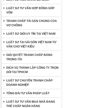
LUẬT SƯ TƯ VẤN HỢP ĐỒNG GÓP
VỐN
TRANH CHẤP TÀI SẢN CHUNG CỦA
VỢ CHỒNG
LUẬT SƯ GIỎI UY TÍN TẠI VIỆT NAM
LUẬT SƯ TẠI SÀI GÒN VIỆT NAM TƯ
VẤN CHO VIỆT KIỀU
GIẢI QUYẾT TRANH CHẤP BẰNG
TRỌNG TÀI
DỊCH VỤ THÀNH LẬP CÔNG TY TRỌN
GÓI TẠI TPHCM
LUẬT SƯ CHUYÊN TRANH CHẤP
DOANH NGHIỆP
TỔNG ĐÀI TƯ VẤN PHÁP LUẬT
LUẬT SƯ TƯ VẤN MUA NHÀ ĐANG
THẾ CHẤP NGÂN HÀNG