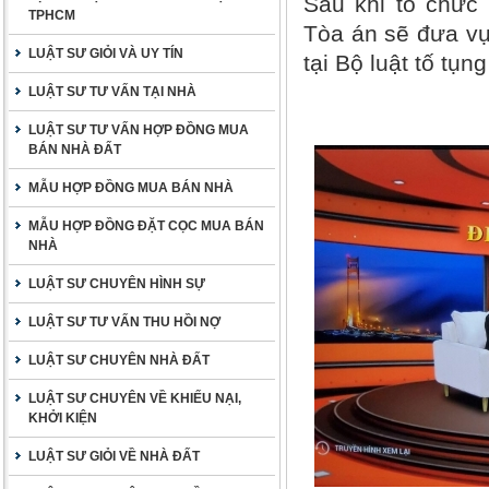
Sau khi tổ chức 
TPHCM
Tòa án sẽ đưa vụ
LUẬT SƯ GIỎI VÀ UY TÍN
tại Bộ luật tố tụ
LUẬT SƯ TƯ VẤN TẠI NHÀ
LUẬT SƯ TƯ VẤN HỢP ĐỒNG MUA
BÁN NHÀ ĐẤT
MẪU HỢP ĐỒNG MUA BÁN NHÀ
MẪU HỢP ĐỒNG ĐẶT CỌC MUA BÁN
NHÀ
LUẬT SƯ CHUYÊN HÌNH SỰ
LUẬT SƯ TƯ VẤN THU HỒI NỢ
LUẬT SƯ CHUYÊN NHÀ ĐẤT
LUẬT SƯ CHUYÊN VỀ KHIẾU NẠI,
KHỞI KIỆN
LUẬT SƯ GIỎI VỀ NHÀ ĐẤT