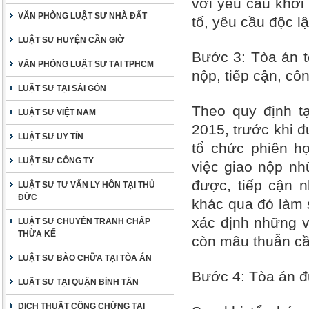
với yêu cầu khởi
VĂN PHÒNG LUẬT SƯ NHÀ ĐẤT
tố, yêu cầu độc l
LUẬT SƯ HUYỆN CẦN GIỜ
Bước 3
: Tòa án 
VĂN PHÒNG LUẬT SƯ TẠI TPHCM
nộp, tiếp cận, cô
LUẬT SƯ TẠI SÀI GÒN
Theo quy định tạ
LUẬT SƯ VIỆT NAM
2015, trước khi đ
LUẬT SƯ UY TÍN
tổ chức phiên h
LUẬT SƯ CÔNG TY
việc giao nộp n
được, tiếp cận 
LUẬT SƯ TƯ VẤN LY HÔN TẠI THỦ
ĐỨC
khác qua đó làm s
xác định những v
LUẬT SƯ CHUYÊN TRANH CHẤP
THỪA KẾ
còn mâu thuẫn cầ
LUẬT SƯ BÀO CHỮA TẠI TÒA ÁN
Bước 4
: Tòa án đ
LUẬT SƯ TẠI QUẬN BÌNH TÂN
DỊCH THUẬT CÔNG CHỨNG TẠI