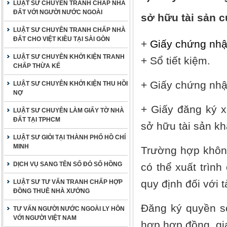
LUẬT SƯ CHUYÊN TRANH CHẤP NHÀ
ĐẤT VỚI NGƯỜI NƯỚC NGOÀI
sở hữu tài sản c
LUẬT SƯ CHUYÊN TRANH CHẤP NHÀ
ĐẤT CHO VIỆT KIỀU TẠI SÀI GÒN
+
Giấy chứng nhậ
LUẬT SƯ CHUYÊN KHỞI KIỆN TRANH
+ Sổ tiết kiệm.
CHẤP THỪA KẾ
+ Giấy chứng nh
LUẬT SƯ CHUYÊN KHỞI KIỆN THU HỒI
NỢ
+ Giấy đăng ký x
LUẬT SƯ CHUYÊN LÀM GIẤY TỜ NHÀ
ĐẤT TẠI TPHCM
sở hữu tài sản kha
LUẬT SƯ GIỎI TẠI THÀNH PHỐ HỒ CHÍ
MINH
Trường hợp không 
DỊCH VỤ SANG TÊN SỔ ĐỎ SỔ HỒNG
có thể xuất tri
quy định đối với t
LUẬT SƯ TƯ VẤN TRANH CHẤP HỢP
ĐỒNG THUÊ NHÀ XƯỞNG
Đăng ký quyền s
TƯ VẤN NGƯỜI NƯỚC NGOÀI LY HÔN
VỚI NGƯỜI VIỆT NAM
hợp hợp đồng, gia