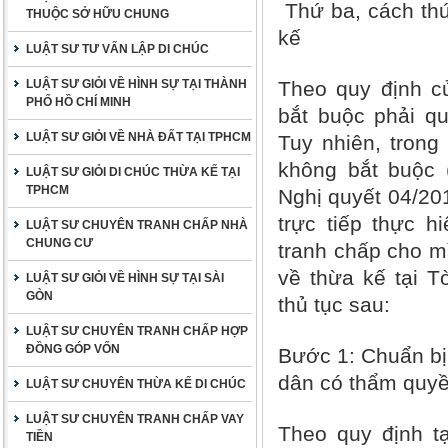
Thứ ba, cách thứ
THUỘC SỞ HỮU CHUNG
kế
LUẬT SƯ TƯ VẤN LẬP DI CHÚC
LUẬT SƯ GIỎI VỀ HÌNH SỰ TẠI THÀNH
Theo quy định củ
PHỐ HỒ CHÍ MINH
bắt buộc phải qua
LUẬT SƯ GIỎI VỀ NHÀ ĐẤT TẠI TPHCM
Tuy nhiên, trong
không bắt buộc 
LUẬT SƯ GIỎI DI CHÚC THỪA KẾ TẠI
TPHCM
Nghị quyết 04/20
trực tiếp thực h
LUẬT SƯ CHUYÊN TRANH CHẤP NHÀ
CHUNG CƯ
tranh chấp cho mì
về thừa kế tại T
LUẬT SƯ GIỎI VỀ HÌNH SỰ TẠI SÀI
GÒN
thủ tục sau:
LUẬT SƯ CHUYÊN TRANH CHẤP HỢP
ĐỒNG GÓP VỐN
Bước 1
: Chuẩn b
dân có thẩm quy
LUẬT SƯ CHUYÊN THỪA KẾ DI CHÚC
LUẬT SƯ CHUYÊN TRANH CHẤP VAY
Theo quy định tạ
TIỀN