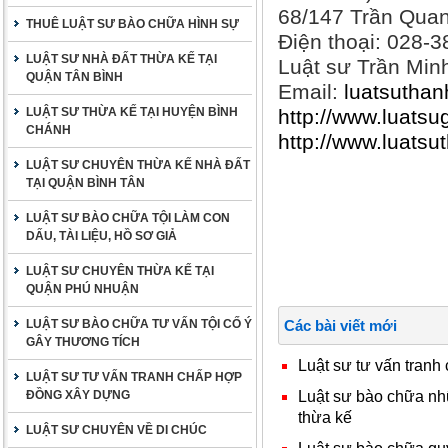
68/147 Trần Quan
THUÊ LUẬT SƯ BÀO CHỮA HÌNH SỰ
Điện thoại: 028-
LUẬT SƯ NHÀ ĐẤT THỪA KẾ TẠI
Luật sư Trần Min
QUẬN TÂN BÌNH
Email:
luatsutha
LUẬT SƯ THỪA KẾ TẠI HUYỆN BÌNH
http://www.luatsu
CHÁNH
http://www.luats
LUẬT SƯ CHUYÊN THỪA KẾ NHÀ ĐẤT
TẠI QUẬN BÌNH TÂN
LUẬT SƯ BÀO CHỮA TỘI LÀM CON
DẤU, TÀI LIỆU, HỒ SƠ GIẢ
LUẬT SƯ CHUYÊN THỪA KẾ TẠI
QUẬN PHÚ NHUẬN
LUẬT SƯ BÀO CHỮA TƯ VẤN TỘI CỐ Ý
Các bài viết mới
GÂY THƯƠNG TÍCH
Luật sư tư vấn tranh
LUẬT SƯ TƯ VẤN TRANH CHẤP HỢP
Luật sư bào chữa nh
ĐỒNG XÂY DỰNG
thừa kế
LUẬT SƯ CHUYÊN VỀ DI CHÚC