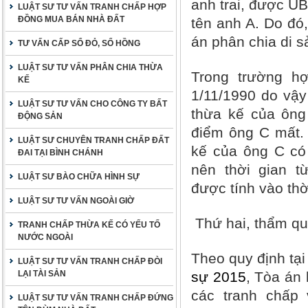
anh trai, được 
LUẬT SƯ TƯ VẤN TRANH CHẤP HỢP
ĐỒNG MUA BÁN NHÀ ĐẤT
tên anh A. Do đó
án phân chia di s
TƯ VẤN CẤP SỔ ĐỎ, SỔ HỒNG
LUẬT SƯ TƯ VẤN PHÂN CHIA THỪA
Trong trường h
KẾ
1/11/1990 do vậy
LUẬT SƯ TƯ VẤN CHO CÔNG TY BẤT
thừa kế của ông
ĐỘNG SẢN
điểm ông C mất. 
LUẬT SƯ CHUYÊN TRANH CHẤP ĐẤT
kế của ông C có
ĐAI TẠI BÌNH CHÁNH
nên thời gian t
LUẬT SƯ BÀO CHỮA HÌNH SỰ
được tính vào thờ
LUẬT SƯ TƯ VẤN NGOÀI GIỜ
Thứ hai, thẩm qu
TRANH CHẤP THỪA KẾ CÓ YẾU TỐ
NƯỚC NGOÀI
Theo quy định tạ
LUẬT SƯ TƯ VẤN TRANH CHẤP ĐÒI
LẠI TÀI SẢN
sự 2015
, Tòa án 
các tranh chấp 
LUẬT SƯ TƯ VẤN TRANH CHẤP ĐỨNG