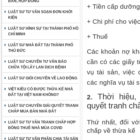
BẢN, HỢP ĐỒNG
+ Tiền cấp dưỡng
LUẬT SƯ TƯ VẤN SOẠN ĐƠN KHỞI
KIỆN
+ Chi phí cho việ
LUẬT SƯ HÌNH SỰ TẠI THÀNH PHỐ HỒ
CHÍ MINH
+ Thuế
LUẬT SƯ NHÀ ĐẤT TẠI THÀNH PHỐ
Các khoản nợ khá
THỦ ĐỨC
cần có các giấy t
LUẬT SƯ CHUYÊN TƯ VẤN BÀO
CHỮA TỘI LÂY LAN DỊCH BỆNH
vụ tài sản, viê
LUẬT SƯ GIỎI CHUYÊN VỀ LAO ĐỘNG
các nghĩa vụ tài s
VIỆT KIỀU CÓ ĐƯỢC THỪA KẾ NHÀ
Thời hiệu,
ĐẤT TẠI VIỆT NAM KHÔNG?
2.
quyết tranh ch
LUẬT SƯ CHUYÊN GIẢI QUYẾT TRANH
CHẤP MUA BÁN NHÀ ĐẤT
Thứ nhất, đối với
LUẬT SƯ TƯ VẤN TRANH CHẤP HỢP
ĐỒNG THUÊ NHÀ MÙA COVID
chấp về thừa kế
LUẬT SƯ TƯ VẤN PHÂN CHIA TÀI SẢN