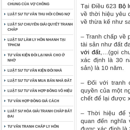
CHUNG CỦA VỢ CHỒNG
Tại Điều 623
Bộ 
về thời hiệu yêu 
LUẬT SƯ TƯ VẤN THU HỒI CÔNG NỢ
về thừa kế như 
LUẬT SƯ CHUYÊN GIẢI QUYẾT TRANH
CHẤP
– Tranh chấp về p
LUẬT SƯ LÀM LY HÔN NHANH TẠI
tài sản như đất đ
TPHCM
với đất
,…(gọi ch
TƯ VẤN KIỆN ĐÒI LẠI NHÀ CHO Ở
xác định là 30 n
NHỜ
sản) là 10 năm.
LUẬT SƯ TƯ VẤN KIỆN ĐÒI NHÀ
LUẬT SƯ TƯ VẤN MUA BÁN NHÀ ĐẤT
– Đối với tranh 
quyền của một ng
LUẬT SƯ TƯ VẤN HỢP ĐỒNG VÔ HIỆU
chết để lại được
TƯ VẤN HỢP ĐỒNG GIẢ CÁCH
LUẬT SƯ HÒA GIẢI TRANH CHẤP ĐẤT
– Thời hiệu để y
ĐAI
quan đến nghĩa v
TƯ VẤN TRANH CHẤP LY HÔN
được xác định là