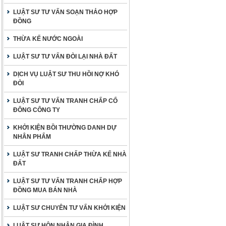
LUẬT SƯ TƯ VẤN SOẠN THẢO HỢP
ĐỒNG
THỪA KẾ NƯỚC NGOÀI
LUẬT SƯ TƯ VẤN ĐÒI LẠI NHÀ ĐẤT
DỊCH VỤ LUẬT SƯ THU HỒI NỢ KHÓ
ĐÒI
LUẬT SƯ TƯ VẤN TRANH CHẤP CỔ
ĐÔNG CÔNG TY
KHỞI KIỆN BỒI THƯỜNG DANH DỰ
NHÂN PHẨM
LUẬT SƯ TRANH CHẤP THỪA KẾ NHÀ
ĐẤT
LUẬT SƯ TƯ VẤN TRANH CHẤP HỢP
ĐỒNG MUA BÁN NHÀ
LUẬT SƯ CHUYÊN TƯ VẤN KHỞI KIỆN
LUẬT SƯ HÔN NHÂN GIA ĐÌNH