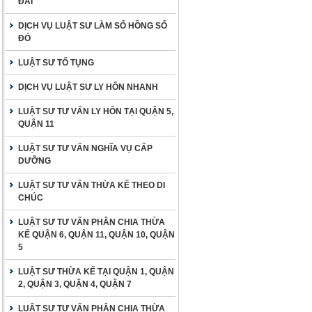
ĐAI
DỊCH VỤ LUẬT SƯ LÀM SỔ HỒNG SỔ
ĐỎ
LUẬT SƯ TỐ TỤNG
DỊCH VỤ LUẬT SƯ LY HÔN NHANH
LUẬT SƯ TƯ VẤN LY HÔN TẠI QUẬN 5,
QUẬN 11
LUẬT SƯ TƯ VẤN NGHĨA VỤ CẤP
DƯỠNG
LUẬT SƯ TƯ VẤN THỪA KẾ THEO DI
CHÚC
LUẬT SƯ TƯ VẤN PHÂN CHIA THỪA
KẾ QUẬN 6, QUẬN 11, QUẬN 10, QUẬN
5
LUẬT SƯ THỪA KẾ TẠI QUẬN 1, QUẬN
2, QUẬN 3, QUẬN 4, QUẬN 7
LUẬT SƯ TƯ VẤN PHÂN CHIA THỪA