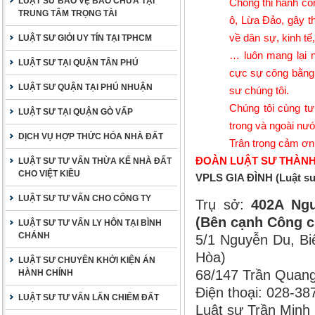
LUẬT SƯ BẢO VỆ BÀO CHỮA TẠI
Chống thi hành cô
TRUNG TÂM TRỌNG TÀI
ô, Lừa Đảo, gây th
về dân sự, kinh tế
LUẬT SƯ GIỎI UY TÍN TẠI TPHCM
… luôn mang lại 
LUẬT SƯ TẠI QUẬN TÂN PHÚ
cực sự công bằng, 
LUẬT SƯ QUẬN TẠI PHÚ NHUẬN
sư chúng tôi.
Chúng tôi cùng tư
LUẬT SƯ TẠI QUẬN GÒ VẤP
trong và ngoài nướ
DỊCH VỤ HỢP THỨC HÓA NHÀ ĐẤT
Trân trọng cảm ơn
ĐOÀN LUẬT SƯ THÀNH
LUẬT SƯ TƯ VẤN THỪA KẾ NHÀ ĐẤT
CHO VIỆT KIỀU
VPLS GIA ĐÌNH (Luật s
LUẬT SƯ TƯ VẤN CHO CÔNG TY
Trụ sở:
402A Ngu
(Bên cạnh Công c
LUẬT SƯ TƯ VẤN LY HÔN TẠI BÌNH
CHÁNH
5/1 Nguyễn Du, Bi
Hòa)
LUẬT SƯ CHUYÊN KHỞI KIỆN ÁN
68/147 Trần Quang
HÀNH CHÍNH
Điện thoại: 028-3
LUẬT SƯ TƯ VẤN LẤN CHIẾM ĐẤT
Luật sư Trần Minh