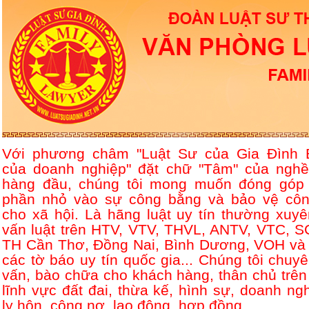
Với phương châm "Luật Sư của Gia Đình 
của doanh nghiệp" đặt chữ "Tâm" của nghề
hàng đầu, chúng tôi mong muốn đóng góp
phần nhỏ vào sự công bằng và bảo vệ côn
cho xã hội. Là hãng luật uy tín thường xuyê
vấn luật trên HTV, VTV, THVL, ANTV, VTC, S
TH Cần Thơ, Đồng Nai, Bình Dương, VOH và 
các tờ báo uy tín quốc gia... Chúng tôi chuyê
vấn, bào chữa cho khách hàng, thân chủ trên
lĩnh vực đất đai, thừa kế, hình sự, doanh ngh
ly hôn, công nợ, lao động, hợp đồng....