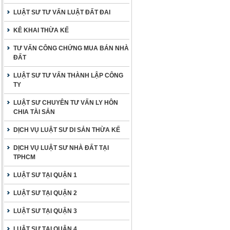
LUẬT SƯ TƯ VẤN LUẬT ĐẤT ĐAI
KÊ KHAI THỪA KẾ
TƯ VẤN CÔNG CHỨNG MUA BÁN NHÀ
ĐẤT
LUẬT SƯ TƯ VẤN THÀNH LẬP CÔNG
TY
LUẬT SƯ CHUYÊN TƯ VẤN LY HÔN
CHIA TÀI SẢN
DỊCH VỤ LUẬT SƯ DI SẢN THỪA KẾ
DỊCH VỤ LUẬT SƯ NHÀ ĐẤT TẠI
TPHCM
LUẬT SƯ TẠI QUẬN 1
LUẬT SƯ TẠI QUẬN 2
LUẬT SƯ TẠI QUẬN 3
LUẬT SƯ TẠI QUẬN 4