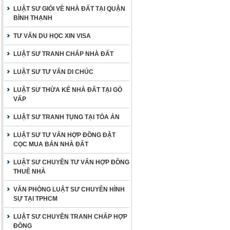
LUẬT SƯ GIỎI VỀ NHÀ ĐẤT TẠI QUẬN
BÌNH THẠNH
TƯ VẤN DU HỌC XIN VISA
LUẬT SƯ TRANH CHẤP NHÀ ĐẤT
LUẬT SƯ TƯ VẤN DI CHÚC
LUẬT SƯ THỪA KẾ NHÀ ĐẤT TẠI GÒ
VẤP
LUẬT SƯ TRANH TỤNG TẠI TÒA ÁN
LUẬT SƯ TƯ VẤN HỢP ĐỒNG ĐẶT
CỌC MUA BÁN NHÀ ĐẤT
LUẬT SƯ CHUYÊN TƯ VẤN HỢP ĐỒNG
THUÊ NHÀ
VĂN PHÒNG LUẬT SƯ CHUYÊN HÌNH
SỰ TẠI TPHCM
LUẬT SƯ CHUYÊN TRANH CHẤP HỢP
ĐỒNG