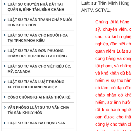
Luật sư Trần Minh Hùng 
LUẬT SƯ CHUYÊN NHÀ ĐẤT TẠI
QUẬN 6, BÌNH TÂN, BÌNH CHÁNH
ANTV, SCTV1...
LUẬT SƯ TƯ VẤN TRANH CHẤP NUÔI
Chúng tôi là hãng l
CON KHI LY HÔN
sỹ, chuyên viên, 
LUẬT SƯ TƯ VẤN CHO NGƯỜI HOA
cao, có kinh nghi
TẠI TPHCM/HOA KIỀU
nghiệp, đặc biệt c
quan niệm Luật sư 
LUẬT SƯ TƯ VẤN ĐƠN PHƯƠNG
CHẤM DỨT HỢP ĐỒNG LAO ĐỘNG
công bằng và công
tội phạm, và những
LUẬT SƯ TƯ VẤN CHO VIỆT KIỀU ÚC,
MỸ, CANADA
và khó khăn dù bào
hiểm vì sự thù hằn
LUẬT SƯ TƯ VẤN LUẬT THƯỜNG
XUYÊN CHO DOANH NGHIỆP
có tâm, có đạo đứ
chấp nhận có khă
CÔNG CHỨNG KHAI NHẬN THỪA KẾ
hiểm, sợ ảnh hưởn
VĂN PHÒNG LUẬT SƯ TƯ VẤN CHIA
rất khó hành nghề 
TÀI SẢN KHI LY HÔN
oan được cho thâ
LUẬT SƯ TƯ VẤN BẤT ĐỘNG SẢN
công lý cho thân 