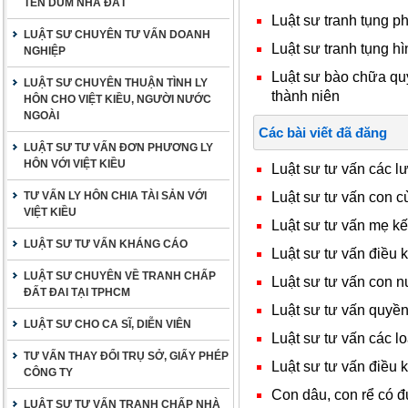
TÊN DÙM NHÀ ĐẤT
Luật sư tranh tụng p
LUẬT SƯ CHUYÊN TƯ VẤN DOANH
Luật sư tranh tụng hì
NGHIỆP
Luật sư bào chữa qu
LUẬT SƯ CHUYÊN THUẬN TÌNH LY
thành niên
HÔN CHO VIỆT KIỀU, NGƯỜI NƯỚC
NGOÀI
Các bài viết đã đăng
LUẬT SƯ TƯ VẤN ĐƠN PHƯƠNG LY
HÔN VỚI VIỆT KIỀU
Luật sư tư vấn các l
Luật sư tư vấn con c
TƯ VẤN LY HÔN CHIA TÀI SẢN VỚI
VIỆT KIỀU
Luật sư tư vấn mẹ k
LUẬT SƯ TƯ VẤN KHÁNG CÁO
Luật sư tư vấn điều 
LUẬT SƯ CHUYÊN VỀ TRANH CHẤP
Luật sư tư vấn con 
ĐẤT ĐAI TẠI TPHCM
Luật sư tư vấn quyền
LUẬT SƯ CHO CA SĨ, DIỄN VIÊN
Luật sư tư vấn các lo
TƯ VẤN THAY ĐỔI TRỤ SỞ, GIẤY PHÉP
Luật sư tư vấn điều 
CÔNG TY
Con dâu, con rể có 
LUẬT SƯ TƯ VẤN TRANH CHẤP NHÀ