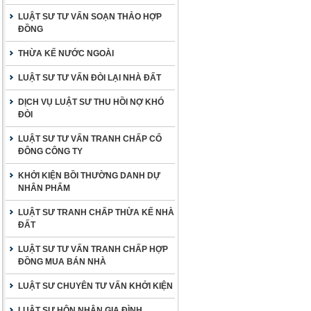
LUẬT SƯ TƯ VẤN SOẠN THẢO HỢP
ĐỒNG
THỪA KẾ NƯỚC NGOÀI
LUẬT SƯ TƯ VẤN ĐÒI LẠI NHÀ ĐẤT
DỊCH VỤ LUẬT SƯ THU HỒI NỢ KHÓ
ĐÒI
LUẬT SƯ TƯ VẤN TRANH CHẤP CỔ
ĐÔNG CÔNG TY
KHỞI KIỆN BỒI THƯỜNG DANH DỰ
NHÂN PHẨM
LUẬT SƯ TRANH CHẤP THỪA KẾ NHÀ
ĐẤT
LUẬT SƯ TƯ VẤN TRANH CHẤP HỢP
ĐỒNG MUA BÁN NHÀ
LUẬT SƯ CHUYÊN TƯ VẤN KHỞI KIỆN
LUẬT SƯ HÔN NHÂN GIA ĐÌNH