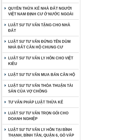
QUYỀN THỪA KẾ NHÀ ĐẤT NGƯỜI
VIỆT NAM ĐỊNH CƯ Ở NƯỚC NGOÀI
LUẬT SƯ TƯ VẤN TẶNG CHO NHÀ
ĐẤT
LUẬT SƯ TƯ VẤN ĐỨNG TÊN DÙM
NHÀ ĐẤT CĂN HỘ CHUNG CƯ
LUẬT SƯ TƯ VẤN LY HÔN CHO VIỆT
KIỀU
LUẬT SƯ TƯ VẤN MUA BÁN CĂN HỘ
LUẬT SƯ TƯ VẤN THỎA THUẬN TÀI
SẢN CỦA VỢ CHỒNG
TƯ VẤN PHÁP LUẬT THỪA KẾ
LUẬT SƯ TƯ VẤN TRỌN GÓI CHO
DOANH NGHIỆP
LUẬT SƯ TƯ VẤN LY HÔN TẠI BÌNH
THẠNH, BÌNH TÂN, QUẬN 6, GÒ VẤP