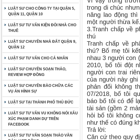
Vì vậy trong trườ
trong di chúc như
LUẬT SƯ CHO CÔNG TY TẠI QUẬN 5,
năng lao động thì
QUẬN 11, QUẬN 10
một người thừa kế
LUẬT SƯ TƯ VẤN KIỆN ĐÒI NHÀ CHO
3.Tranh chấp về p
THUÊ
thú
LUẬT SƯ CHUYÊN NHÀ ĐẤT QUẬN 9,
Tranh chấp về phâ
QUẬN 12
thú? Bố mẹ tôi kế
nhau 3 người con (
LUẬT SƯ TƯ VẤN CHO CÁ NHÂN
2010, bố tôi đột 
LUẬT SƯ CHUYÊN SOẠN THẢO,
người con trai riê
REVIEW HỢP ĐỒNG
của người này ghi 
phản đối không t
LUẬT SƯ CHUYÊN BÀO CHỮA CÁC
VỤ ÁN HÌNH SỰ
07/2018, bố tôi q
báo bố tôi có để lạ
LUẬT SƯ TẠI THÀNH PHỐ THỦ ĐỨC
tài sản (gồm 2 mản
LUẬT SƯ TƯ VẤN VU KHỐNG NÓI XẤU
hỏi bố tôi không c
XÚC PHẠM DANH DỰ TRÊN
như thế có đúng k
FACEBOOK
Trả lời:
LUẬT SƯ TƯ VẤN SOẠN THẢO VĂN
Căn cứ theo quy đị