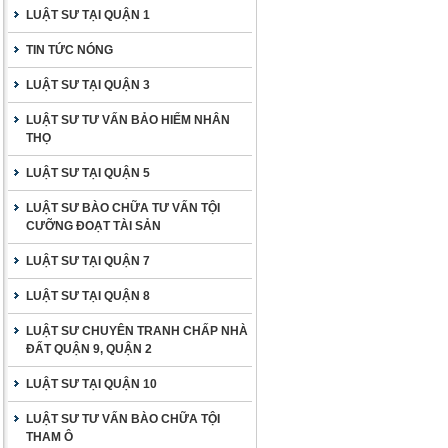
LUẬT SƯ TẠI QUẬN 1
TIN TỨC NÓNG
LUẬT SƯ TẠI QUẬN 3
LUẬT SƯ TƯ VẤN BẢO HIỂM NHÂN
THỌ
LUẬT SƯ TẠI QUẬN 5
LUẬT SƯ BÀO CHỮA TƯ VẤN TỘI
CƯỠNG ĐOẠT TÀI SẢN
LUẬT SƯ TẠI QUẬN 7
LUẬT SƯ TẠI QUẬN 8
LUẬT SƯ CHUYÊN TRANH CHẤP NHÀ
ĐẤT QUẬN 9, QUẬN 2
LUẬT SƯ TẠI QUẬN 10
LUẬT SƯ TƯ VẤN BÀO CHỮA TỘI
THAM Ô