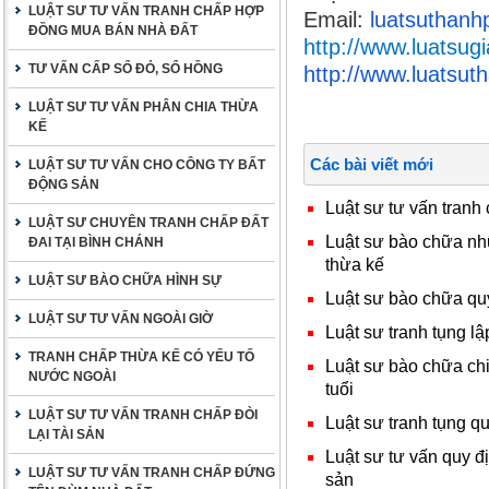
LUẬT SƯ TƯ VẤN TRANH CHẤP HỢP
Email:
luatsuthan
ĐỒNG MUA BÁN NHÀ ĐẤT
http://www.luatsugi
TƯ VẤN CẤP SỔ ĐỎ, SỔ HỒNG
http://www.luatsu
LUẬT SƯ TƯ VẤN PHÂN CHIA THỪA
KẾ
Các bài viết mới
LUẬT SƯ TƯ VẤN CHO CÔNG TY BẤT
ĐỘNG SẢN
Luật sư tư vấn tranh
LUẬT SƯ CHUYÊN TRANH CHẤP ĐẤT
Luật sư bào chữa nh
ĐAI TẠI BÌNH CHÁNH
thừa kế
LUẬT SƯ BÀO CHỮA HÌNH SỰ
Luật sư bào chữa qu
LUẬT SƯ TƯ VẤN NGOÀI GIỜ
Luật sư tranh tụng l
TRANH CHẤP THỪA KẾ CÓ YẾU TỐ
Luật sư bào chữa chi
NƯỚC NGOÀI
tuổi
LUẬT SƯ TƯ VẤN TRANH CHẤP ĐÒI
Luật sư tranh tụng q
LẠI TÀI SẢN
Luật sư tư vấn quy đị
LUẬT SƯ TƯ VẤN TRANH CHẤP ĐỨNG
sản