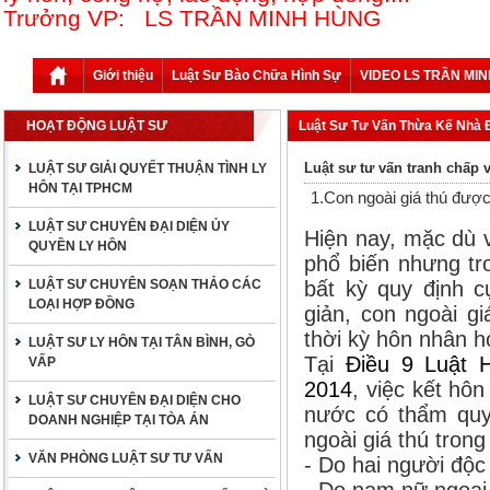
Trưởng VP: LS TRẦN MINH HÙNG
Giới thiệu
Luật Sư Bào Chữa Hình Sự
VIDEO LS TRẦN MI
HOẠT ĐỘNG LUẬT SƯ
Luật Sư Tư Vấn Thừa Kế Nhà 
Luật sư tư vấn tranh chấp v
LUẬT SƯ GIẢI QUYẾT THUẬN TÌNH LY
HÔN TẠI TPHCM
1.Con ngoài giá thú đượ
LUẬT SƯ CHUYÊN ĐẠI DIỆN ỦY
Hiện nay, mặc dù v
QUYỀN LY HÔN
phổ biến nhưng tr
LUẬT SƯ CHUYÊN SOẠN THẢO CÁC
bất kỳ quy định c
LOẠI HỢP ĐỒNG
giản, con ngoài g
thời kỳ hôn nhân 
LUẬT SƯ LY HÔN TẠI TÂN BÌNH, GÒ
Tại
Điều 9 Luật 
VẤP
2014
, việc kết hô
LUẬT SƯ CHUYÊN ĐẠI DIỆN CHO
nước có thẩm quyề
DOANH NGHIỆP TẠI TÒA ÁN
ngoài giá thú tron
VĂN PHÒNG LUẬT SƯ TƯ VẤN
- Do hai người độc