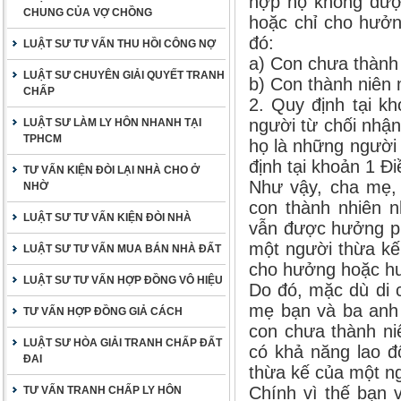
hợp họ không được
CHUNG CỦA VỢ CHỒNG
hoặc chỉ cho hưởn
đó:
LUẬT SƯ TƯ VẤN THU HỒI CÔNG NỢ
a) Con chưa thành 
LUẬT SƯ CHUYÊN GIẢI QUYẾT TRANH
b) Con thành niên
CHẤP
2. Quy định tại k
người từ chối nhận
LUẬT SƯ LÀM LY HÔN NHANH TẠI
TPHCM
họ là những người
định tại khoản 1 Đi
TƯ VẤN KIỆN ĐÒI LẠI NHÀ CHO Ở
Như vậy, cha mẹ, 
NHỜ
con thành nhiên 
LUẬT SƯ TƯ VẤN KIỆN ĐÒI NHÀ
vẫn được hưởng ph
một người thừa kế
LUẬT SƯ TƯ VẤN MUA BÁN NHÀ ĐẤT
cho hưởng hoặc hư
LUẬT SƯ TƯ VẤN HỢP ĐỒNG VÔ HIỆU
Do đó, mặc dù di 
mẹ bạn và ba anh
TƯ VẤN HỢP ĐỒNG GIẢ CÁCH
con chưa thành ni
LUẬT SƯ HÒA GIẢI TRANH CHẤP ĐẤT
có khả năng lao đ
ĐAI
thừa kế của một ng
Chính vì thế bạn 
TƯ VẤN TRANH CHẤP LY HÔN