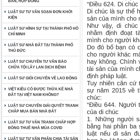
BẢN, HỢP ĐỒNG
“Điều 624. Di chúc
Di chúc là sự thể 
LUẬT SƯ TƯ VẤN SOẠN ĐƠN KHỞI
sản của mình cho n
KIỆN
Như vậy, di chúc 
LUẬT SƯ HÌNH SỰ TẠI THÀNH PHỐ HỒ
nhằm định đoạt t
CHÍ MINH
mình cho người kh
LUẬT SƯ NHÀ ĐẤT TẠI THÀNH PHỐ
Do đó bố bạn có q
THỦ ĐỨC
cho người khác mà 
hay không. Chính v
LUẬT SƯ CHUYÊN TƯ VẤN BÀO
CHỮA TỘI LÂY LAN DỊCH BỆNH
tài sản của mình c
định pháp luật.
LUẬT SƯ GIỎI CHUYÊN VỀ LAO ĐỘNG
Tuy nhiên căn cứ 
VIỆT KIỀU CÓ ĐƯỢC THỪA KẾ NHÀ
sự năm 2015 về t
ĐẤT TẠI VIỆT NAM KHÔNG?
chúc:
“Điều 644. Người 
LUẬT SƯ CHUYÊN GIẢI QUYẾT TRANH
của di chúc
CHẤP MUA BÁN NHÀ ĐẤT
1. Những người s
LUẬT SƯ TƯ VẤN TRANH CHẤP HỢP
bằng hai phần ba 
ĐỒNG THUÊ NHÀ MÙA COVID
luật nếu di sản đ
LUẬT SƯ TƯ VẤN PHÂN CHIA TÀI SẢN