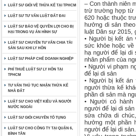
– Con thành niên 
LUẬT SƯ GIỎI VỀ THỪA KẾ TẠI TPHCM
trừ trường hợp từ 
LUẬT SƯ TƯ VẤN LUẬT ĐẤT ĐAI
620 hoặc thuộc tr
hưởng di sản theo
LUẬT SƯ BẢO VỆ QUYỀN LỢI CHO BỊ
luật Dân sự 2015,
HẠI TRONG VỤ ÁN HÌNH SỰ
• Người bị kết án
LUẬT SƯ CHUYÊN TƯ VẤN CHIA TÀI
sức khỏe hoặc về 
SẢN SAU KHI LY HÔN
hạ người để lại d
nhân phẩm của ng
LUẬT SƯ PHÁP CHẾ DOANH NGHIỆP
• Người vi phạm n
PHÍ THUÊ LUẬT SƯ LY HÔN TẠI
để lại di sản
TPHCM
• Người bị kết án
TƯ VẤN THỦ TỤC NHẬN THỪA KẾ
người thừa kế kh
NHÀ ĐẤT
phần di sản mà ng
• Người có hành 
LUẬT SƯ CHO VIỆT KIỀU VÀ NGƯỜI
NƯỚC NGOÀI
người để lại di sản
sửa chữa di chúc,
LUẬT SƯ GIỎI CHUYÊN TỐ TỤNG
hưởng một phần ho
LUẬT SƯ CHO CÔNG TY TẠI QUẬN 6,
người để lại di sản.
BÌNH TÂN