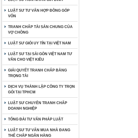
LUẬT SƯ TƯ VẤN HỢP ĐỒNG GÓP
VỐN
TRANH CHẤP TÀI SẢN CHUNG CỦA
VỢ CHỒNG
LUẬT SƯ GIỎI UY TÍN TẠI VIỆT NAM
LUẬT SƯ TẠI SÀI GÒN VIỆT NAM TƯ
VẤN CHO VIỆT KIỀU
GIẢI QUYẾT TRANH CHẤP BẰNG
TRỌNG TÀI
DỊCH VỤ THÀNH LẬP CÔNG TY TRỌN
GÓI TẠI TPHCM
LUẬT SƯ CHUYÊN TRANH CHẤP
DOANH NGHIỆP
TỔNG ĐÀI TƯ VẤN PHÁP LUẬT
LUẬT SƯ TƯ VẤN MUA NHÀ ĐANG
THẾ CHẤP NGÂN HÀNG