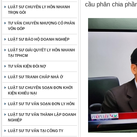
cầu phân chia phầ
LUẬT SƯ CHUYÊN LY HÔN NHANH
TRỌN GÓI
TƯ VẤN CHUYỂN NHƯỢNG CỔ PHẦN
VỐN GÓP
LUẬT SƯ BẢO HỘ DOANH NGHIỆP
LUẬT SƯ GIẢI QUYẾT LY HÔN NHANH
TẠI TPHCM
TƯ VẤN KIỆN ĐÒI NỢ
LUẬT SƯ TRANH CHẤP NHÀ Ở
LUẬT SƯ CHUYÊN SOẠN ĐƠN KHỞI
KIỆN KHIẾU NẠI
LUẬT SƯ TƯ VẤN SOẠN ĐƠN LY HÔN
LUẬT SƯ TƯ VẤN THÀNH LẬP DOANH
NGHIỆP
LUẬT SƯ TƯ VẤN TẠI CÔNG TY