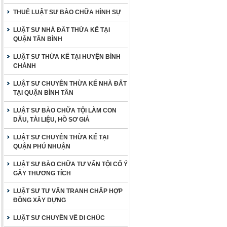
THUÊ LUẬT SƯ BÀO CHỮA HÌNH SỰ
LUẬT SƯ NHÀ ĐẤT THỪA KẾ TẠI
QUẬN TÂN BÌNH
LUẬT SƯ THỪA KẾ TẠI HUYỆN BÌNH
CHÁNH
LUẬT SƯ CHUYÊN THỪA KẾ NHÀ ĐẤT
TẠI QUẬN BÌNH TÂN
LUẬT SƯ BÀO CHỮA TỘI LÀM CON
DẤU, TÀI LIỆU, HỒ SƠ GIẢ
LUẬT SƯ CHUYÊN THỪA KẾ TẠI
QUẬN PHÚ NHUẬN
LUẬT SƯ BÀO CHỮA TƯ VẤN TỘI CỐ Ý
GÂY THƯƠNG TÍCH
LUẬT SƯ TƯ VẤN TRANH CHẤP HỢP
ĐỒNG XÂY DỰNG
LUẬT SƯ CHUYÊN VỀ DI CHÚC