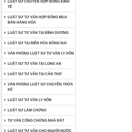
LUẬT SƯ CHUYÊN HỢP ĐỒNG KINH
TẾ
LUẬT SƯ TƯ VẤN HỢP ĐỒNG MUA
BÁN HÀNG HÓA
LUẬT SƯ TƯ VẤN TẠI BÌNH DƯƠNG
LUẬT SƯ TẠI BIÊN HÒA ĐỒNG NAI
VĂN PHÒNG LUẬT SƯ TƯ VẤN LY HÔN
LUẬT SƯ TƯ VẤN TẠI LONG AN
LUẬT SƯ TƯ VẤN TẠI CẦN THƠ
VĂN PHÒNG LUẬT SƯ CHUYÊN THỪA
KẾ
LUẬT SƯ TƯ VẤN LY HÔN
LUẬT SƯ LÀM CHỨNG
TƯ VẤN CÔNG CHỨNG NHÀ ĐẤT
LUẬT SƯ TƯ VẤN CHO NGƯỜI NƯỚC