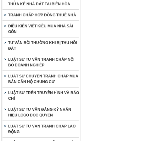
THỪA KẾ NHÀ ĐẤT TẠI BIÊN HÒA
TRANH CHẤP HỢP ĐỒNG THUÊ NHÀ
ĐIỀU KIỆN VIỆT KIỀU MUA NHÀ SÀI
GÒN
TƯ VẤN BỒI THƯỜNG KHI BỊ THU HỒI
ĐẤT
LUẬT SƯ TƯ VẤN TRANH CHẤP NỘI
BỘ DOANH NGHIỆP
LUẬT SƯ CHUYÊN TRANH CHẤP MUA
BÁN CĂN HỘ CHUNG CƯ
LUẬT SƯ TRÊN TRUYỀN HÌNH VÀ BÁO
CHÍ
LUẬT SƯ TƯ VẤN ĐĂNG KÝ NHÃN
HIỆU LOGO ĐỘC QUYỀN
LUẬT SƯ TƯ VẤN TRANH CHẤP LAO
ĐỘNG