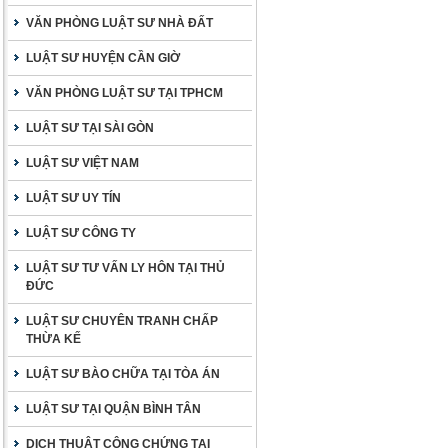
VĂN PHÒNG LUẬT SƯ NHÀ ĐẤT
LUẬT SƯ HUYỆN CẦN GIỜ
VĂN PHÒNG LUẬT SƯ TẠI TPHCM
LUẬT SƯ TẠI SÀI GÒN
LUẬT SƯ VIỆT NAM
LUẬT SƯ UY TÍN
LUẬT SƯ CÔNG TY
LUẬT SƯ TƯ VẤN LY HÔN TẠI THỦ
ĐỨC
LUẬT SƯ CHUYÊN TRANH CHẤP
THỪA KẾ
LUẬT SƯ BÀO CHỮA TẠI TÒA ÁN
LUẬT SƯ TẠI QUẬN BÌNH TÂN
DỊCH THUẬT CÔNG CHỨNG TẠI