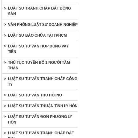
LUẬT SƯ TRANH CHẤP BẤT ĐỘNG
SẢN
VĂN PHÒNG LUẬT SƯ DOANH NGHIỆP
LUẬT SƯ BÀO CHỮA TẠI TPHCM
LUẬT SƯ TƯ VẤN HỢP ĐỒNG VAY
TIỀN
THỦ TỤC TUYÊN BỐ 1 NGƯỜI TÂM
THẦN
LUẬT SƯ TƯ VẤN TRANH CHẤP CÔNG
TY
LUẬT SƯ TƯ VẤN THU HỒI NỢ
LUẬT SƯ TƯ VẤN THUẬN TÌNH LY HÔN
LUẬT SƯ TƯ VẤN ĐƠN PHƯƠNG LY
HÔN
LUẬT SƯ TƯ VẤN TRANH CHẤP ĐẤT