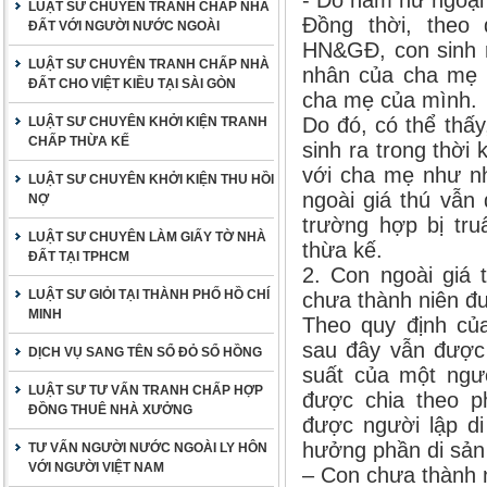
- Do nam nữ ngoại 
LUẬT SƯ CHUYÊN TRANH CHẤP NHÀ
Đồng thời, theo 
ĐẤT VỚI NGƯỜI NƯỚC NGOÀI
HN&GĐ, con sinh r
LUẬT SƯ CHUYÊN TRANH CHẤP NHÀ
nhân của cha mẹ 
ĐẤT CHO VIỆT KIỀU TẠI SÀI GÒN
cha mẹ của mình.
Do đó, có thể thấy
LUẬT SƯ CHUYÊN KHỞI KIỆN TRANH
CHẤP THỪA KẾ
sinh ra trong thời
với cha mẹ như nh
LUẬT SƯ CHUYÊN KHỞI KIỆN THU HỒI
ngoài giá thú vẫn
NỢ
trường hợp bị tru
LUẬT SƯ CHUYÊN LÀM GIẤY TỜ NHÀ
thừa kế.
ĐẤT TẠI TPHCM
2. Con ngoài giá 
LUẬT SƯ GIỎI TẠI THÀNH PHỐ HỒ CHÍ
chưa thành niên đ
MINH
Theo quy định củ
sau đây vẫn được
DỊCH VỤ SANG TÊN SỔ ĐỎ SỔ HỒNG
suất của một ngườ
LUẬT SƯ TƯ VẤN TRANH CHẤP HỢP
được chia theo p
ĐỒNG THUÊ NHÀ XƯỞNG
được người lập di
hưởng phần di sản 
TƯ VẤN NGƯỜI NƯỚC NGOÀI LY HÔN
VỚI NGƯỜI VIỆT NAM
– Con chưa thành 