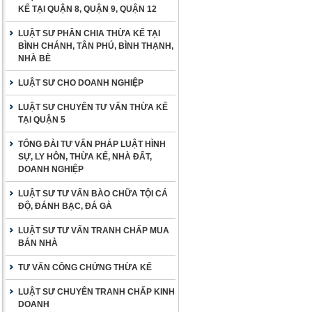
KẾ TẠI QUẬN 8, QUẬN 9, QUẬN 12
LUẬT SƯ PHÂN CHIA THỪA KẾ TẠI
BÌNH CHÁNH, TÂN PHÚ, BÌNH THẠNH,
NHÀ BÈ
LUẬT SƯ CHO DOANH NGHIỆP
LUẬT SƯ CHUYÊN TƯ VẤN THỪA KẾ
TẠI QUẬN 5
TỔNG ĐÀI TƯ VẤN PHÁP LUẬT HÌNH
SỰ, LY HÔN, THỪA KẾ, NHÀ ĐẤT,
DOANH NGHIỆP
LUẬT SƯ TƯ VẤN BÀO CHỮA TỘI CÁ
ĐỘ, ĐÁNH BẠC, ĐÁ GÀ
LUẬT SƯ TƯ VẤN TRANH CHẤP MUA
BÁN NHÀ
TƯ VẤN CÔNG CHỨNG THỪA KẾ
LUẬT SƯ CHUYÊN TRANH CHẤP KINH
DOANH