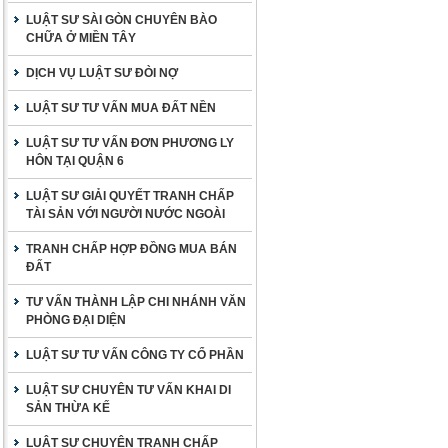
LUẬT SƯ SÀI GÒN CHUYÊN BÀO
CHỮA Ở MIỀN TÂY
DỊCH VỤ LUẬT SƯ ĐÒI NỢ
LUẬT SƯ TƯ VẤN MUA ĐẤT NỀN
LUẬT SƯ TƯ VẤN ĐƠN PHƯƠNG LY
HÔN TẠI QUẬN 6
LUẬT SƯ GIẢI QUYẾT TRANH CHẤP
TÀI SẢN VỚI NGƯỜI NƯỚC NGOÀI
TRANH CHẤP HỢP ĐỒNG MUA BÁN
ĐẤT
TƯ VẤN THÀNH LẬP CHI NHÁNH VĂN
PHÒNG ĐẠI DIỆN
LUẬT SƯ TƯ VẤN CÔNG TY CỔ PHẦN
LUẬT SƯ CHUYÊN TƯ VẤN KHAI DI
SẢN THỪA KẾ
LUẬT SƯ CHUYÊN TRANH CHẤP