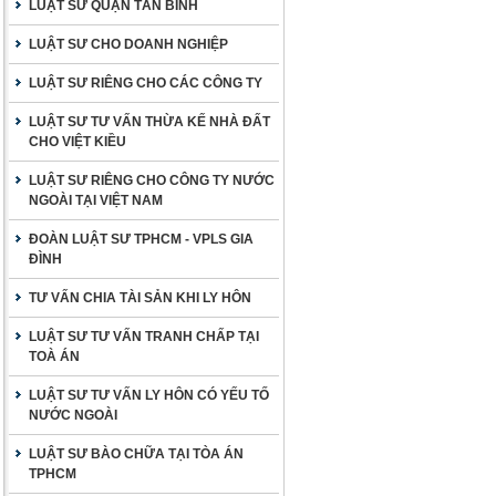
LUẬT SƯ QUẬN TÂN BÌNH
LUẬT SƯ CHO DOANH NGHIỆP
LUẬT SƯ RIÊNG CHO CÁC CÔNG TY
LUẬT SƯ TƯ VẤN THỪA KẾ NHÀ ĐẤT
CHO VIỆT KIỀU
LUẬT SƯ RIÊNG CHO CÔNG TY NƯỚC
NGOÀI TẠI VIỆT NAM
ĐOÀN LUẬT SƯ TPHCM - VPLS GIA
ĐÌNH
TƯ VẤN CHIA TÀI SẢN KHI LY HÔN
LUẬT SƯ TƯ VẤN TRANH CHẤP TẠI
TOÀ ÁN
LUẬT SƯ TƯ VẤN LY HÔN CÓ YẾU TỐ
NƯỚC NGOÀI
LUẬT SƯ BÀO CHỮA TẠI TÒA ÁN
TPHCM