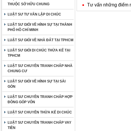
THUỘC SỞ HỮU CHUNG
Tư vấn những điểm m
LUẬT SƯ TƯ VẤN LẬP DI CHÚC
LUẬT SƯ GIỎI VỀ HÌNH SỰ TẠI THÀNH
PHỐ HỒ CHÍ MINH
LUẬT SƯ GIỎI VỀ NHÀ ĐẤT TẠI TPHCM
LUẬT SƯ GIỎI DI CHÚC THỪA KẾ TẠI
TPHCM
LUẬT SƯ CHUYÊN TRANH CHẤP NHÀ
CHUNG CƯ
LUẬT SƯ GIỎI VỀ HÌNH SỰ TẠI SÀI
GÒN
LUẬT SƯ CHUYÊN TRANH CHẤP HỢP
ĐỒNG GÓP VỐN
LUẬT SƯ CHUYÊN THỪA KẾ DI CHÚC
LUẬT SƯ CHUYÊN TRANH CHẤP VAY
TIỀN