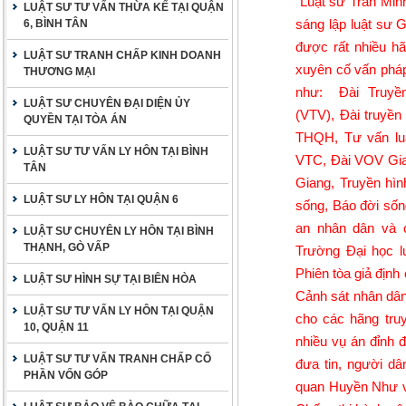
Luật sư Trần Min
LUẬT SƯ TƯ VẤN THỪA KẾ TẠI QUẬN
sáng lập luật sư 
6, BÌNH TÂN
được rất nhiều hã
LUẬT SƯ TRANH CHẤP KINH DOANH
xuyên cố vấn pháp 
THƯƠNG MẠI
như: Đài Truyề
LUẬT SƯ CHUYÊN ĐẠI DIỆN ỦY
(VTV), Đài truyề
QUYỀN TẠI TÒA ÁN
THQH, Tư vấn luật
LUẬT SƯ TƯ VẤN LY HÔN TẠI BÌNH
VTC, Đài VOV Giao
TÂN
Giang, Truyền hìn
LUẬT SƯ LY HÔN TẠI QUẬN 6
sống, Báo đời sốn
an nhân dân và c
LUẬT SƯ CHUYÊN LY HÔN TẠI BÌNH
THẠNH, GÒ VẤP
Trường Đại học l
Phiên tòa giả địn
LUẬT SƯ HÌNH SỰ TẠI BIÊN HÒA
Cảnh sát nhân dân,
LUẬT SƯ TƯ VẤN LY HÔN TẠI QUẬN
cho các hãng tru
10, QUẬN 11
nhiều vụ án đỉnh 
LUẬT SƯ TƯ VẤN TRANH CHẤP CỐ
đưa tin, người d
PHẦN VỐN GÓP
quan Huyền Như và