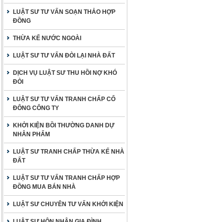
LUẬT SƯ TƯ VẤN SOẠN THẢO HỢP
ĐỒNG
THỪA KẾ NƯỚC NGOÀI
LUẬT SƯ TƯ VẤN ĐÒI LẠI NHÀ ĐẤT
DỊCH VỤ LUẬT SƯ THU HỒI NỢ KHÓ
ĐÒI
LUẬT SƯ TƯ VẤN TRANH CHẤP CỔ
ĐÔNG CÔNG TY
KHỞI KIỆN BỒI THƯỜNG DANH DỰ
NHÂN PHẨM
LUẬT SƯ TRANH CHẤP THỪA KẾ NHÀ
ĐẤT
LUẬT SƯ TƯ VẤN TRANH CHẤP HỢP
ĐỒNG MUA BÁN NHÀ
LUẬT SƯ CHUYÊN TƯ VẤN KHỞI KIỆN
LUẬT SƯ HÔN NHÂN GIA ĐÌNH