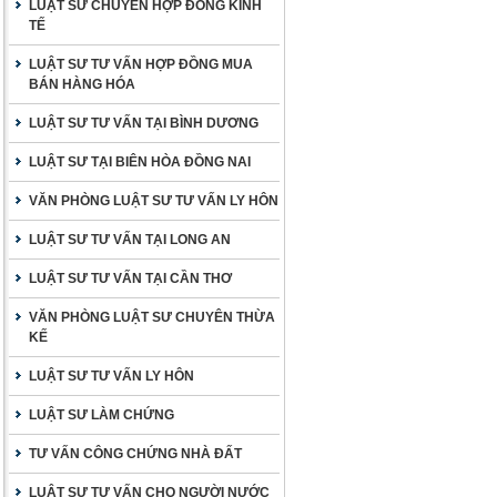
LUẬT SƯ CHUYÊN HỢP ĐỒNG KINH
TẾ
LUẬT SƯ TƯ VẤN HỢP ĐỒNG MUA
BÁN HÀNG HÓA
LUẬT SƯ TƯ VẤN TẠI BÌNH DƯƠNG
LUẬT SƯ TẠI BIÊN HÒA ĐỒNG NAI
VĂN PHÒNG LUẬT SƯ TƯ VẤN LY HÔN
LUẬT SƯ TƯ VẤN TẠI LONG AN
LUẬT SƯ TƯ VẤN TẠI CẦN THƠ
VĂN PHÒNG LUẬT SƯ CHUYÊN THỪA
KẾ
LUẬT SƯ TƯ VẤN LY HÔN
LUẬT SƯ LÀM CHỨNG
TƯ VẤN CÔNG CHỨNG NHÀ ĐẤT
LUẬT SƯ TƯ VẤN CHO NGƯỜI NƯỚC