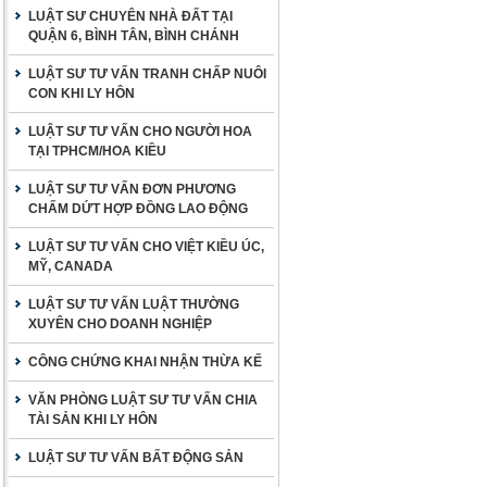
LUẬT SƯ CHUYÊN NHÀ ĐẤT TẠI
QUẬN 6, BÌNH TÂN, BÌNH CHÁNH
LUẬT SƯ TƯ VẤN TRANH CHẤP NUÔI
CON KHI LY HÔN
LUẬT SƯ TƯ VẤN CHO NGƯỜI HOA
TẠI TPHCM/HOA KIỀU
LUẬT SƯ TƯ VẤN ĐƠN PHƯƠNG
CHẤM DỨT HỢP ĐỒNG LAO ĐỘNG
LUẬT SƯ TƯ VẤN CHO VIỆT KIỀU ÚC,
MỸ, CANADA
LUẬT SƯ TƯ VẤN LUẬT THƯỜNG
XUYÊN CHO DOANH NGHIỆP
CÔNG CHỨNG KHAI NHẬN THỪA KẾ
VĂN PHÒNG LUẬT SƯ TƯ VẤN CHIA
TÀI SẢN KHI LY HÔN
LUẬT SƯ TƯ VẤN BẤT ĐỘNG SẢN