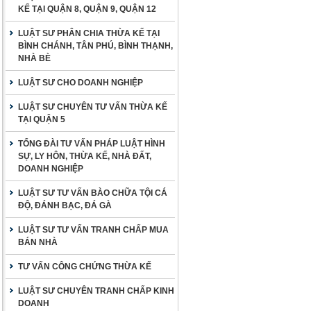
KẾ TẠI QUẬN 8, QUẬN 9, QUẬN 12
LUẬT SƯ PHÂN CHIA THỪA KẾ TẠI
BÌNH CHÁNH, TÂN PHÚ, BÌNH THẠNH,
NHÀ BÈ
LUẬT SƯ CHO DOANH NGHIỆP
LUẬT SƯ CHUYÊN TƯ VẤN THỪA KẾ
TẠI QUẬN 5
TỔNG ĐÀI TƯ VẤN PHÁP LUẬT HÌNH
SỰ, LY HÔN, THỪA KẾ, NHÀ ĐẤT,
DOANH NGHIỆP
LUẬT SƯ TƯ VẤN BÀO CHỮA TỘI CÁ
ĐỘ, ĐÁNH BẠC, ĐÁ GÀ
LUẬT SƯ TƯ VẤN TRANH CHẤP MUA
BÁN NHÀ
TƯ VẤN CÔNG CHỨNG THỪA KẾ
LUẬT SƯ CHUYÊN TRANH CHẤP KINH
DOANH