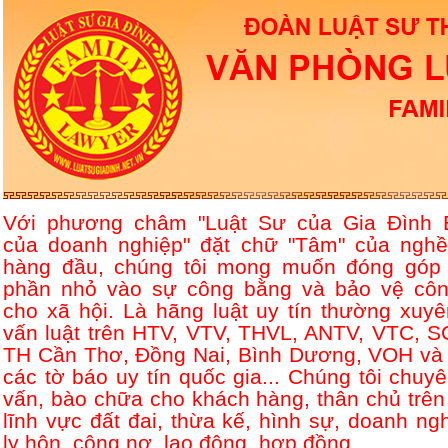
Với phương châm "Luật Sư của Gia Đình 
của doanh nghiệp" đặt chữ "Tâm" của nghề
hàng đầu, chúng tôi mong muốn đóng góp
phần nhỏ vào sự công bằng và bảo vệ côn
cho xã hội. Là hãng luật uy tín thường xuyê
vấn luật trên HTV, VTV, THVL, ANTV, VTC, S
TH Cần Thơ, Đồng Nai, Bình Dương, VOH và 
các tờ báo uy tín quốc gia... Chúng tôi chuyê
vấn, bào chữa cho khách hàng, thân chủ trên
lĩnh vực đất đai, thừa kế, hình sự, doanh ngh
ly hôn, công nợ, lao động, hợp đồng....