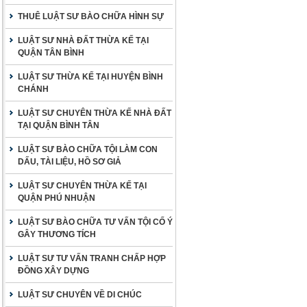
THUÊ LUẬT SƯ BÀO CHỮA HÌNH SỰ
LUẬT SƯ NHÀ ĐẤT THỪA KẾ TẠI
QUẬN TÂN BÌNH
LUẬT SƯ THỪA KẾ TẠI HUYỆN BÌNH
CHÁNH
LUẬT SƯ CHUYÊN THỪA KẾ NHÀ ĐẤT
TẠI QUẬN BÌNH TÂN
LUẬT SƯ BÀO CHỮA TỘI LÀM CON
DẤU, TÀI LIỆU, HỒ SƠ GIẢ
LUẬT SƯ CHUYÊN THỪA KẾ TẠI
QUẬN PHÚ NHUẬN
LUẬT SƯ BÀO CHỮA TƯ VẤN TỘI CỐ Ý
GÂY THƯƠNG TÍCH
LUẬT SƯ TƯ VẤN TRANH CHẤP HỢP
ĐỒNG XÂY DỰNG
LUẬT SƯ CHUYÊN VỀ DI CHÚC