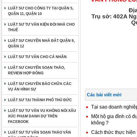
LUẬT SƯ CHO CÔNG TY TẠI QUẬN 5,
Đị
QUẬN 11, QUẬN 10
Trụ sở: 402A N
Q
LUẬT SƯ TƯ VẤN KIỆN ĐÒI NHÀ CHO
THUÊ
LUẬT SƯ CHUYÊN NHÀ ĐẤT QUẬN 9,
QUẬN 12
LUẬT SƯ TƯ VẤN CHO CÁ NHÂN
LUẬT SƯ CHUYÊN SOẠN THẢO,
REVIEW HỢP ĐỒNG
LUẬT SƯ CHUYÊN BÀO CHỮA CÁC
VỤ ÁN HÌNH SỰ
Các bài viết mới
LUẬT SƯ TẠI THÀNH PHỐ THỦ ĐỨC
Tại sao doanh nghiệ
LUẬT SƯ TƯ VẤN VU KHỐNG NÓI XẤU
Một hộ gia đình có đ
XÚC PHẠM DANH DỰ TRÊN
FACEBOOK
không ?
Cách thức thực hiện
LUẬT SƯ TƯ VẤN SOẠN THẢO VĂN