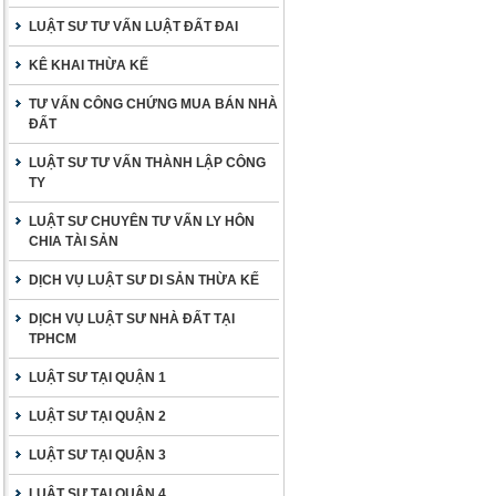
LUẬT SƯ TƯ VẤN LUẬT ĐẤT ĐAI
KÊ KHAI THỪA KẾ
TƯ VẤN CÔNG CHỨNG MUA BÁN NHÀ
ĐẤT
LUẬT SƯ TƯ VẤN THÀNH LẬP CÔNG
TY
LUẬT SƯ CHUYÊN TƯ VẤN LY HÔN
CHIA TÀI SẢN
DỊCH VỤ LUẬT SƯ DI SẢN THỪA KẾ
DỊCH VỤ LUẬT SƯ NHÀ ĐẤT TẠI
TPHCM
LUẬT SƯ TẠI QUẬN 1
LUẬT SƯ TẠI QUẬN 2
LUẬT SƯ TẠI QUẬN 3
LUẬT SƯ TẠI QUẬN 4