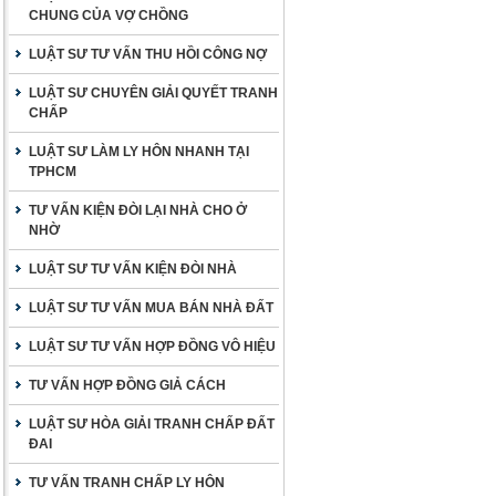
CHUNG CỦA VỢ CHỒNG
LUẬT SƯ TƯ VẤN THU HỒI CÔNG NỢ
LUẬT SƯ CHUYÊN GIẢI QUYẾT TRANH
CHẤP
LUẬT SƯ LÀM LY HÔN NHANH TẠI
TPHCM
TƯ VẤN KIỆN ĐÒI LẠI NHÀ CHO Ở
NHỜ
LUẬT SƯ TƯ VẤN KIỆN ĐÒI NHÀ
LUẬT SƯ TƯ VẤN MUA BÁN NHÀ ĐẤT
LUẬT SƯ TƯ VẤN HỢP ĐỒNG VÔ HIỆU
TƯ VẤN HỢP ĐỒNG GIẢ CÁCH
LUẬT SƯ HÒA GIẢI TRANH CHẤP ĐẤT
ĐAI
TƯ VẤN TRANH CHẤP LY HÔN