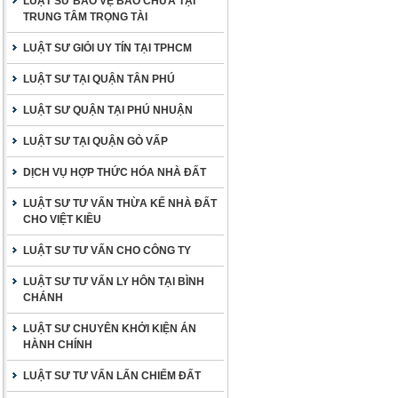
LUẬT SƯ BẢO VỆ BÀO CHỮA TẠI
TRUNG TÂM TRỌNG TÀI
LUẬT SƯ GIỎI UY TÍN TẠI TPHCM
LUẬT SƯ TẠI QUẬN TÂN PHÚ
LUẬT SƯ QUẬN TẠI PHÚ NHUẬN
LUẬT SƯ TẠI QUẬN GÒ VẤP
DỊCH VỤ HỢP THỨC HÓA NHÀ ĐẤT
LUẬT SƯ TƯ VẤN THỪA KẾ NHÀ ĐẤT
CHO VIỆT KIỀU
LUẬT SƯ TƯ VẤN CHO CÔNG TY
LUẬT SƯ TƯ VẤN LY HÔN TẠI BÌNH
CHÁNH
LUẬT SƯ CHUYÊN KHỞI KIỆN ÁN
HÀNH CHÍNH
LUẬT SƯ TƯ VẤN LẤN CHIẾM ĐẤT