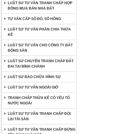
LUẬT SƯ TƯ VẤN TRANH CHẤP HỢP
ĐỒNG MUA BÁN NHÀ ĐẤT
TƯ VẤN CẤP SỔ ĐỎ, SỔ HỒNG
LUẬT SƯ TƯ VẤN PHÂN CHIA THỪA
KẾ
LUẬT SƯ TƯ VẤN CHO CÔNG TY BẤT
ĐỘNG SẢN
LUẬT SƯ CHUYÊN TRANH CHẤP ĐẤT
ĐAI TẠI BÌNH CHÁNH
LUẬT SƯ BÀO CHỮA HÌNH SỰ
LUẬT SƯ TƯ VẤN NGOÀI GIỜ
TRANH CHẤP THỪA KẾ CÓ YẾU TỐ
NƯỚC NGOÀI
LUẬT SƯ TƯ VẤN TRANH CHẤP ĐÒI
LẠI TÀI SẢN
LUẬT SƯ TƯ VẤN TRANH CHẤP ĐỨNG