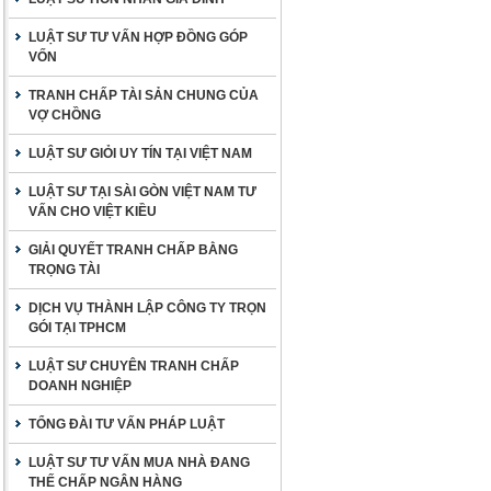
LUẬT SƯ TƯ VẤN HỢP ĐỒNG GÓP
VỐN
TRANH CHẤP TÀI SẢN CHUNG CỦA
VỢ CHỒNG
LUẬT SƯ GIỎI UY TÍN TẠI VIỆT NAM
LUẬT SƯ TẠI SÀI GÒN VIỆT NAM TƯ
VẤN CHO VIỆT KIỀU
GIẢI QUYẾT TRANH CHẤP BẰNG
TRỌNG TÀI
DỊCH VỤ THÀNH LẬP CÔNG TY TRỌN
GÓI TẠI TPHCM
LUẬT SƯ CHUYÊN TRANH CHẤP
DOANH NGHIỆP
TỔNG ĐÀI TƯ VẤN PHÁP LUẬT
LUẬT SƯ TƯ VẤN MUA NHÀ ĐANG
THẾ CHẤP NGÂN HÀNG