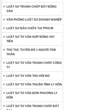
LUẬT SƯ TRANH CHẤP BẤT ĐỘNG
SẢN
VĂN PHÒNG LUẬT SƯ DOANH NGHIỆP
LUẬT SƯ BÀO CHỮA TẠI TPHCM
LUẬT SƯ TƯ VẤN HỢP ĐỒNG VAY
TIỀN
THỦ TỤC TUYÊN BỐ 1 NGƯỜI TÂM
THẦN
LUẬT SƯ TƯ VẤN TRANH CHẤP CÔNG
TY
LUẬT SƯ TƯ VẤN THU HỒI NỢ
LUẬT SƯ TƯ VẤN THUẬN TÌNH LY HÔN
LUẬT SƯ TƯ VẤN ĐƠN PHƯƠNG LY
HÔN
LUẬT SƯ TƯ VẤN TRANH CHẤP ĐẤT