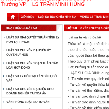
Trưởng VP: LS TRẦN MINH HÙNG
Giới thiệu
Luật Sư Bào Chữa Hình Sự
VIDEO LS TRẦN MI
HOẠT ĐỘNG LUẬT SƯ
Luật Sư Tư Vấn Thường Xuyê
luật sư tư vấn thừa kế
LUẬT SƯ GIẢI QUYẾT THUẬN TÌNH LY
HÔN TẠI TPHCM
Thừa kế là một chế định 
theo di chúc hoặc theo m
LUẬT SƯ CHUYÊN ĐẠI DIỆN ỦY
QUYỀN LY HÔN
của người thừa kế theo qu
Theo quy định pháp luật t
LUẬT SƯ CHUYÊN SOẠN THẢO CÁC
luật; hưởng di sản theo di
LOẠI HỢP ĐỒNG
LUẬT SƯ GIA ĐÌNH cung cấ
LUẬT SƯ LY HÔN TẠI TÂN BÌNH, GÒ
1. Tư vấn các quy định củ
VẤP
- Tư vấn về quyền thừa k
LUẬT SƯ CHUYÊN ĐẠI DIỆN CHO
- Tư vấn về thời điểm, đị
DOANH NGHIỆP TẠI TÒA ÁN
- Tư vấn xác định di sản 
- Tư vấn xác định người t
VĂN PHÒNG LUẬT SƯ TƯ VẤN
- Tư vấn về thời điểm phá