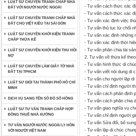
LUẬT SƯ CHUYÊN TRANH CHẤP NHÀ
- Tư vấn cách thức xác địn
ĐẤT VỚI NGƯỜI NƯỚC NGOÀI
- Tư vấn cách thức xác đị
LUẬT SƯ CHUYÊN TRANH CHẤP NHÀ
- Tư vấn xác định việc t
ĐẤT CHO VIỆT KIỀU TẠI SÀI GÒN
- Tư vấn thủ tục từ chối n
LUẬT SƯ CHUYÊN KHỞI KIỆN TRANH
- Tư vấn xác định những 
CHẤP THỪA KẾ
- Tư vấn xác định thời hiệ
- Tư vấn phân chia tài sản
LUẬT SƯ CHUYÊN KHỞI KIỆN THU HỒI
NỢ
2. Tư vấn về thừa kế theo
- Tư vấn hình thức di chú
LUẬT SƯ CHUYÊN LÀM GIẤY TỜ NHÀ
- Tư vấn viết nội dung di 
ĐẤT TẠI TPHCM
- Tư vấn cho người lập di
LUẬT SƯ GIỎI TẠI THÀNH PHỐ HỒ CHÍ
- Tư vấn chỉ định người t
MINH
- Tư vấn cách phân định p
DỊCH VỤ SANG TÊN SỔ ĐỎ SỔ HỒNG
- Tư vấn cách phân chia d
- Tư vấn giao nghĩa vụ c
LUẬT SƯ TƯ VẤN TRANH CHẤP HỢP
ĐỒNG THUÊ NHÀ XƯỞNG
- Tư vấn chỉ định người gi
- Tư vấn Sửa đổi, bổ sung,
TƯ VẤN NGƯỜI NƯỚC NGOÀI LY HÔN
- Tư vấn lập di chúc chun
VỚI NGƯỜI VIỆT NAM