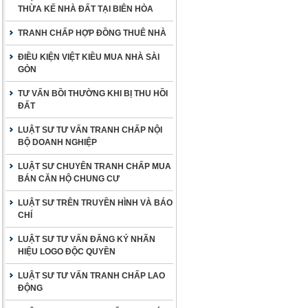
THỪA KẾ NHÀ ĐẤT TẠI BIÊN HÒA
TRANH CHẤP HỢP ĐỒNG THUÊ NHÀ
ĐIỀU KIỆN VIỆT KIỀU MUA NHÀ SÀI
GÒN
TƯ VẤN BỒI THƯỜNG KHI BỊ THU HỒI
ĐẤT
LUẬT SƯ TƯ VẤN TRANH CHẤP NỘI
BỘ DOANH NGHIỆP
LUẬT SƯ CHUYÊN TRANH CHẤP MUA
BÁN CĂN HỘ CHUNG CƯ
LUẬT SƯ TRÊN TRUYỀN HÌNH VÀ BÁO
CHÍ
LUẬT SƯ TƯ VẤN ĐĂNG KÝ NHÃN
HIỆU LOGO ĐỘC QUYỀN
LUẬT SƯ TƯ VẤN TRANH CHẤP LAO
ĐỘNG