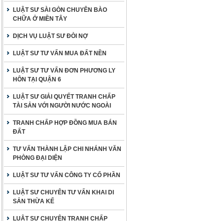
LUẬT SƯ SÀI GÒN CHUYÊN BÀO
CHỮA Ở MIỀN TÂY
DỊCH VỤ LUẬT SƯ ĐÒI NỢ
LUẬT SƯ TƯ VẤN MUA ĐẤT NỀN
LUẬT SƯ TƯ VẤN ĐƠN PHƯƠNG LY
HÔN TẠI QUẬN 6
LUẬT SƯ GIẢI QUYẾT TRANH CHẤP
TÀI SẢN VỚI NGƯỜI NƯỚC NGOÀI
TRANH CHẤP HỢP ĐỒNG MUA BÁN
ĐẤT
TƯ VẤN THÀNH LẬP CHI NHÁNH VĂN
PHÒNG ĐẠI DIỆN
LUẬT SƯ TƯ VẤN CÔNG TY CỔ PHẦN
LUẬT SƯ CHUYÊN TƯ VẤN KHAI DI
SẢN THỪA KẾ
LUẬT SƯ CHUYÊN TRANH CHẤP