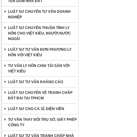
TÊN DÙM NHÀ ĐẤT
LUẬT SƯ CHUYÊN TƯ VẤN DOANH
NGHIỆP
LUẬT SƯ CHUYÊN THUẬN TÌNH LY
HÔN CHO VIỆT KIỀU, NGƯỜI NƯỚC
NGOÀI
LUẬT SƯ TƯ VẤN ĐƠN PHƯƠNG LY
HÔN VỚI VIỆT KIỀU
TƯ VẤN LY HÔN CHIA TÀI SẢN VỚI
VIỆT KIỀU
LUẬT SƯ TƯ VẤN KHÁNG CÁO
LUẬT SƯ CHUYÊN VỀ TRANH CHẤP
ĐẤT ĐAI TẠI TPHCM
LUẬT SƯ CHO CA SĨ, DIỄN VIÊN
TƯ VẤN THAY ĐỔI TRỤ SỞ, GIẤY PHÉP
CÔNG TY
LUẬT SƯ TƯ VẤN TRANH CHẤP NHÀ