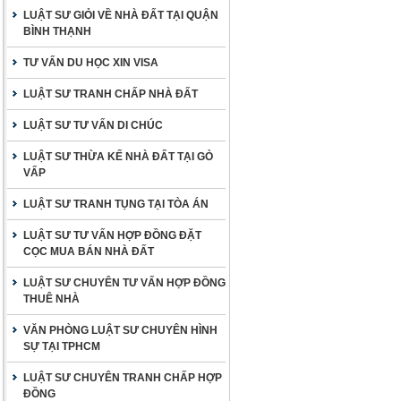
LUẬT SƯ GIỎI VỀ NHÀ ĐẤT TẠI QUẬN
BÌNH THẠNH
TƯ VẤN DU HỌC XIN VISA
LUẬT SƯ TRANH CHẤP NHÀ ĐẤT
LUẬT SƯ TƯ VẤN DI CHÚC
LUẬT SƯ THỪA KẾ NHÀ ĐẤT TẠI GÒ
VẤP
LUẬT SƯ TRANH TỤNG TẠI TÒA ÁN
LUẬT SƯ TƯ VẤN HỢP ĐỒNG ĐẶT
CỌC MUA BÁN NHÀ ĐẤT
LUẬT SƯ CHUYÊN TƯ VẤN HỢP ĐỒNG
THUÊ NHÀ
VĂN PHÒNG LUẬT SƯ CHUYÊN HÌNH
SỰ TẠI TPHCM
LUẬT SƯ CHUYÊN TRANH CHẤP HỢP
ĐỒNG