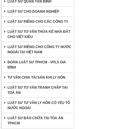
LUẬT SƯ QUẬN TÂN BÌNH
LUẬT SƯ CHO DOANH NGHIỆP
LUẬT SƯ RIÊNG CHO CÁC CÔNG TY
LUẬT SƯ TƯ VẤN THỪA KẾ NHÀ ĐẤT
CHO VIỆT KIỀU
LUẬT SƯ RIÊNG CHO CÔNG TY NƯỚC
NGOÀI TẠI VIỆT NAM
ĐOÀN LUẬT SƯ TPHCM - VPLS GIA
ĐÌNH
TƯ VẤN CHIA TÀI SẢN KHI LY HÔN
LUẬT SƯ TƯ VẤN TRANH CHẤP TẠI
TOÀ ÁN
LUẬT SƯ TƯ VẤN LY HÔN CÓ YẾU TỐ
NƯỚC NGOÀI
LUẬT SƯ BÀO CHỮA TẠI TÒA ÁN
TPHCM