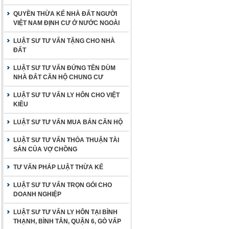
QUYỀN THỪA KẾ NHÀ ĐẤT NGƯỜI
VIỆT NAM ĐỊNH CƯ Ở NƯỚC NGOÀI
LUẬT SƯ TƯ VẤN TẶNG CHO NHÀ
ĐẤT
LUẬT SƯ TƯ VẤN ĐỨNG TÊN DÙM
NHÀ ĐẤT CĂN HỘ CHUNG CƯ
LUẬT SƯ TƯ VẤN LY HÔN CHO VIỆT
KIỀU
LUẬT SƯ TƯ VẤN MUA BÁN CĂN HỘ
LUẬT SƯ TƯ VẤN THỎA THUẬN TÀI
SẢN CỦA VỢ CHỒNG
TƯ VẤN PHÁP LUẬT THỪA KẾ
LUẬT SƯ TƯ VẤN TRỌN GÓI CHO
DOANH NGHIỆP
LUẬT SƯ TƯ VẤN LY HÔN TẠI BÌNH
THẠNH, BÌNH TÂN, QUẬN 6, GÒ VẤP