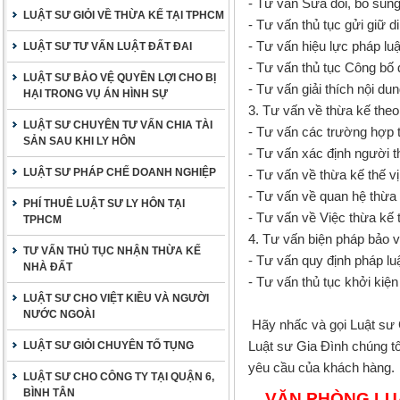
- Tư vấn Sửa đổi, bổ sung
LUẬT SƯ GIỎI VỀ THỪA KẾ TẠI TPHCM
- Tư vấn thủ tục gửi giữ d
- Tư vấn hiệu lực pháp luậ
LUẬT SƯ TƯ VẤN LUẬT ĐẤT ĐAI
- Tư vấn thủ tục Công bố 
LUẬT SƯ BẢO VỆ QUYỀN LỢI CHO BỊ
- Tư vấn giải thích nội dun
HẠI TRONG VỤ ÁN HÌNH SỰ
3. Tư vấn về thừa kế theo
LUẬT SƯ CHUYÊN TƯ VẤN CHIA TÀI
- Tư vấn các trường hợp t
SẢN SAU KHI LY HÔN
- Tư vấn xác định người t
LUẬT SƯ PHÁP CHẾ DOANH NGHIỆP
- Tư vấn về thừa kế thế vị
- Tư vấn về quan hệ thừa 
PHÍ THUÊ LUẬT SƯ LY HÔN TẠI
- Tư vấn về Việc thừa kế 
TPHCM
4. Tư vấn biện pháp bảo vệ
TƯ VẤN THỦ TỤC NHẬN THỪA KẾ
- Tư vấn quy định pháp lu
NHÀ ĐẤT
- Tư vấn thủ tục khởi kiện
LUẬT SƯ CHO VIỆT KIỀU VÀ NGƯỜI
NƯỚC NGOÀI
Hãy nhấc và gọi Luật sư 
Luật sư Gia Đình chúng tôi
LUẬT SƯ GIỎI CHUYÊN TỐ TỤNG
yêu cầu của khách hàng.
LUẬT SƯ CHO CÔNG TY TẠI QUẬN 6,
BÌNH TÂN
VĂN PHÒNG LUẬ