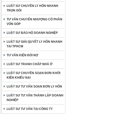
LUẬT SƯ CHUYÊN LY HÔN NHANH
TRỌN GÓI
TƯ VẤN CHUYỂN NHƯỢNG CỔ PHẦN
VỐN GÓP
LUẬT SƯ BẢO HỘ DOANH NGHIỆP
LUẬT SƯ GIẢI QUYẾT LY HÔN NHANH
TẠI TPHCM
TƯ VẤN KIỆN ĐÒI NỢ
LUẬT SƯ TRANH CHẤP NHÀ Ở
LUẬT SƯ CHUYÊN SOẠN ĐƠN KHỞI
KIỆN KHIẾU NẠI
LUẬT SƯ TƯ VẤN SOẠN ĐƠN LY HÔN
LUẬT SƯ TƯ VẤN THÀNH LẬP DOANH
NGHIỆP
LUẬT SƯ TƯ VẤN TẠI CÔNG TY