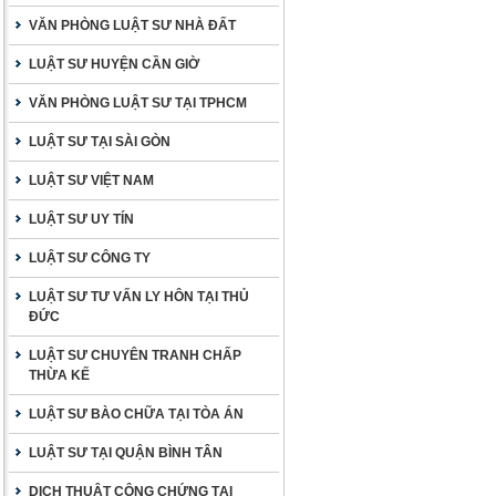
VĂN PHÒNG LUẬT SƯ NHÀ ĐẤT
LUẬT SƯ HUYỆN CẦN GIỜ
VĂN PHÒNG LUẬT SƯ TẠI TPHCM
LUẬT SƯ TẠI SÀI GÒN
LUẬT SƯ VIỆT NAM
LUẬT SƯ UY TÍN
LUẬT SƯ CÔNG TY
LUẬT SƯ TƯ VẤN LY HÔN TẠI THỦ
ĐỨC
LUẬT SƯ CHUYÊN TRANH CHẤP
THỪA KẾ
LUẬT SƯ BÀO CHỮA TẠI TÒA ÁN
LUẬT SƯ TẠI QUẬN BÌNH TÂN
DỊCH THUẬT CÔNG CHỨNG TẠI