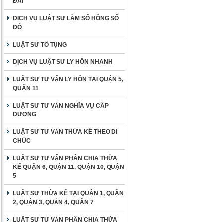
ĐAI
DỊCH VỤ LUẬT SƯ LÀM SỔ HỒNG SỔ
ĐỎ
LUẬT SƯ TỐ TỤNG
DỊCH VỤ LUẬT SƯ LY HÔN NHANH
LUẬT SƯ TƯ VẤN LY HÔN TẠI QUẬN 5,
QUẬN 11
LUẬT SƯ TƯ VẤN NGHĨA VỤ CẤP
DƯỠNG
LUẬT SƯ TƯ VẤN THỪA KẾ THEO DI
CHÚC
LUẬT SƯ TƯ VẤN PHÂN CHIA THỪA
KẾ QUẬN 6, QUẬN 11, QUẬN 10, QUẬN
5
LUẬT SƯ THỪA KẾ TẠI QUẬN 1, QUẬN
2, QUẬN 3, QUẬN 4, QUẬN 7
LUẬT SƯ TƯ VẤN PHÂN CHIA THỪA