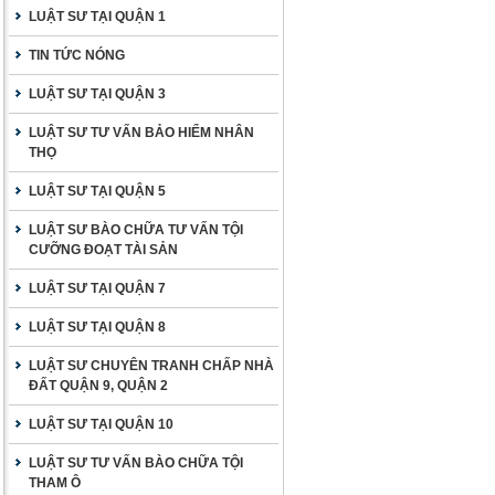
LUẬT SƯ TẠI QUẬN 1
TIN TỨC NÓNG
LUẬT SƯ TẠI QUẬN 3
LUẬT SƯ TƯ VẤN BẢO HIỂM NHÂN
THỌ
LUẬT SƯ TẠI QUẬN 5
LUẬT SƯ BÀO CHỮA TƯ VẤN TỘI
CƯỠNG ĐOẠT TÀI SẢN
LUẬT SƯ TẠI QUẬN 7
LUẬT SƯ TẠI QUẬN 8
LUẬT SƯ CHUYÊN TRANH CHẤP NHÀ
ĐẤT QUẬN 9, QUẬN 2
LUẬT SƯ TẠI QUẬN 10
LUẬT SƯ TƯ VẤN BÀO CHỮA TỘI
THAM Ô