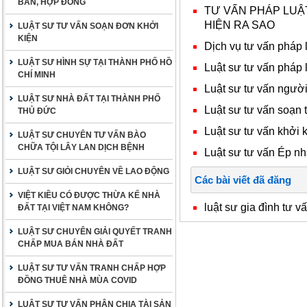
BẢN, HỢP ĐỒNG
TƯ VẤN PHÁP LUẬ
HIỆN RA SAO
LUẬT SƯ TƯ VẤN SOẠN ĐƠN KHỞI
KIỆN
Dịch vụ tư vấn pháp 
LUẬT SƯ HÌNH SỰ TẠI THÀNH PHỐ HỒ
Luật sư tư vấn pháp 
CHÍ MINH
Luật sư tư vấn người
LUẬT SƯ NHÀ ĐẤT TẠI THÀNH PHỐ
Luật sư tư vấn soạn
THỦ ĐỨC
Luật sư tư vấn khởi k
LUẬT SƯ CHUYÊN TƯ VẤN BÀO
CHỮA TỘI LÂY LAN DỊCH BỆNH
Luật sư tư vấn Ép nhâ
LUẬT SƯ GIỎI CHUYÊN VỀ LAO ĐỘNG
Các bài viết đã đăng
VIỆT KIỀU CÓ ĐƯỢC THỪA KẾ NHÀ
luật sư gia đình tư v
ĐẤT TẠI VIỆT NAM KHÔNG?
LUẬT SƯ CHUYÊN GIẢI QUYẾT TRANH
CHẤP MUA BÁN NHÀ ĐẤT
LUẬT SƯ TƯ VẤN TRANH CHẤP HỢP
ĐỒNG THUÊ NHÀ MÙA COVID
LUẬT SƯ TƯ VẤN PHÂN CHIA TÀI SẢN