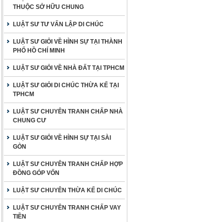
THUỘC SỞ HỮU CHUNG
LUẬT SƯ TƯ VẤN LẬP DI CHÚC
LUẬT SƯ GIỎI VỀ HÌNH SỰ TẠI THÀNH
PHỐ HỒ CHÍ MINH
LUẬT SƯ GIỎI VỀ NHÀ ĐẤT TẠI TPHCM
LUẬT SƯ GIỎI DI CHÚC THỪA KẾ TẠI
TPHCM
LUẬT SƯ CHUYÊN TRANH CHẤP NHÀ
CHUNG CƯ
LUẬT SƯ GIỎI VỀ HÌNH SỰ TẠI SÀI
GÒN
LUẬT SƯ CHUYÊN TRANH CHẤP HỢP
ĐỒNG GÓP VỐN
LUẬT SƯ CHUYÊN THỪA KẾ DI CHÚC
LUẬT SƯ CHUYÊN TRANH CHẤP VAY
TIỀN