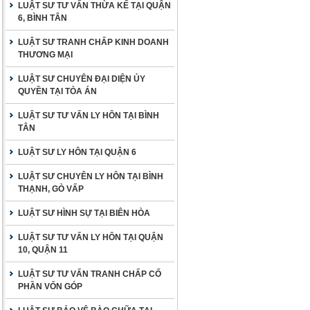
LUẬT SƯ TƯ VẤN THỪA KẾ TẠI QUẬN
6, BÌNH TÂN
LUẬT SƯ TRANH CHẤP KINH DOANH
THƯƠNG MẠI
LUẬT SƯ CHUYÊN ĐẠI DIỆN ỦY
QUYỀN TẠI TÒA ÁN
LUẬT SƯ TƯ VẤN LY HÔN TẠI BÌNH
TÂN
LUẬT SƯ LY HÔN TẠI QUẬN 6
LUẬT SƯ CHUYÊN LY HÔN TẠI BÌNH
THẠNH, GÒ VẤP
LUẬT SƯ HÌNH SỰ TẠI BIÊN HÒA
LUẬT SƯ TƯ VẤN LY HÔN TẠI QUẬN
10, QUẬN 11
LUẬT SƯ TƯ VẤN TRANH CHẤP CỐ
PHẦN VỐN GÓP