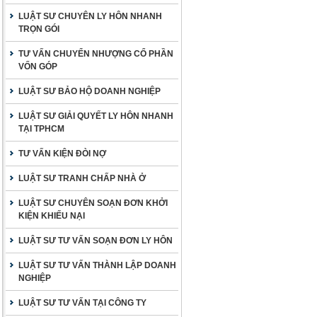
LUẬT SƯ CHUYÊN LY HÔN NHANH
TRỌN GÓI
TƯ VẤN CHUYỂN NHƯỢNG CỔ PHẦN
VỐN GÓP
LUẬT SƯ BẢO HỘ DOANH NGHIỆP
LUẬT SƯ GIẢI QUYẾT LY HÔN NHANH
TẠI TPHCM
TƯ VẤN KIỆN ĐÒI NỢ
LUẬT SƯ TRANH CHẤP NHÀ Ở
LUẬT SƯ CHUYÊN SOẠN ĐƠN KHỞI
KIỆN KHIẾU NẠI
LUẬT SƯ TƯ VẤN SOẠN ĐƠN LY HÔN
LUẬT SƯ TƯ VẤN THÀNH LẬP DOANH
NGHIỆP
LUẬT SƯ TƯ VẤN TẠI CÔNG TY