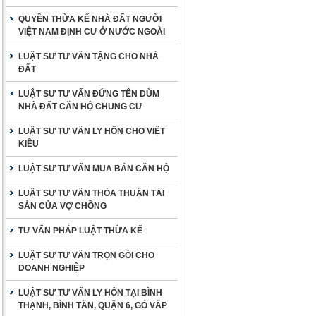
QUYỀN THỪA KẾ NHÀ ĐẤT NGƯỜI
VIỆT NAM ĐỊNH CƯ Ở NƯỚC NGOÀI
LUẬT SƯ TƯ VẤN TẶNG CHO NHÀ
ĐẤT
LUẬT SƯ TƯ VẤN ĐỨNG TÊN DÙM
NHÀ ĐẤT CĂN HỘ CHUNG CƯ
LUẬT SƯ TƯ VẤN LY HÔN CHO VIỆT
KIỀU
LUẬT SƯ TƯ VẤN MUA BÁN CĂN HỘ
LUẬT SƯ TƯ VẤN THỎA THUẬN TÀI
SẢN CỦA VỢ CHỒNG
TƯ VẤN PHÁP LUẬT THỪA KẾ
LUẬT SƯ TƯ VẤN TRỌN GÓI CHO
DOANH NGHIỆP
LUẬT SƯ TƯ VẤN LY HÔN TẠI BÌNH
THẠNH, BÌNH TÂN, QUẬN 6, GÒ VẤP