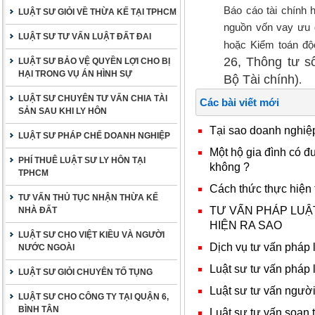
Báo cáo tài chính
LUẬT SƯ GIỎI VỀ THỪA KẾ TẠI TPHCM
nguồn vốn vay ưu 
LUẬT SƯ TƯ VẤN LUẬT ĐẤT ĐAI
hoặc Kiểm toán độc
26, Thông tư s
LUẬT SƯ BẢO VỆ QUYỀN LỢI CHO BỊ
HẠI TRONG VỤ ÁN HÌNH SỰ
Bộ Tài chính)
.
LUẬT SƯ CHUYÊN TƯ VẤN CHIA TÀI
Các bài viết mới
SẢN SAU KHI LY HÔN
Tại sao doanh nghiệ
LUẬT SƯ PHÁP CHẾ DOANH NGHIỆP
Một hộ gia đình có đ
PHÍ THUÊ LUẬT SƯ LY HÔN TẠI
không ?
TPHCM
Cách thức thực hiện
TƯ VẤN THỦ TỤC NHẬN THỪA KẾ
TƯ VẤN PHÁP LUẬ
NHÀ ĐẤT
HIỆN RA SAO
LUẬT SƯ CHO VIỆT KIỀU VÀ NGƯỜI
Dịch vụ tư vấn pháp 
NƯỚC NGOÀI
Luật sư tư vấn pháp 
LUẬT SƯ GIỎI CHUYÊN TỐ TỤNG
Luật sư tư vấn người
LUẬT SƯ CHO CÔNG TY TẠI QUẬN 6,
BÌNH TÂN
Luật sư tư vấn soạn