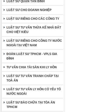
LUẬT SƯ QUẬN TÂN BÌNH
LUẬT SƯ CHO DOANH NGHIỆP
LUẬT SƯ RIÊNG CHO CÁC CÔNG TY
LUẬT SƯ TƯ VẤN THỪA KẾ NHÀ ĐẤT
CHO VIỆT KIỀU
LUẬT SƯ RIÊNG CHO CÔNG TY NƯỚC
NGOÀI TẠI VIỆT NAM
ĐOÀN LUẬT SƯ TPHCM - VPLS GIA
ĐÌNH
TƯ VẤN CHIA TÀI SẢN KHI LY HÔN
LUẬT SƯ TƯ VẤN TRANH CHẤP TẠI
TOÀ ÁN
LUẬT SƯ TƯ VẤN LY HÔN CÓ YẾU TỐ
NƯỚC NGOÀI
LUẬT SƯ BÀO CHỮA TẠI TÒA ÁN
TPHCM