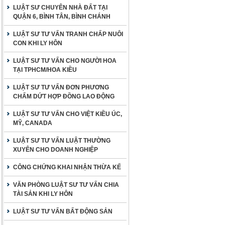
LUẬT SƯ CHUYÊN NHÀ ĐẤT TẠI
QUẬN 6, BÌNH TÂN, BÌNH CHÁNH
LUẬT SƯ TƯ VẤN TRANH CHẤP NUÔI
CON KHI LY HÔN
LUẬT SƯ TƯ VẤN CHO NGƯỜI HOA
TẠI TPHCM/HOA KIỀU
LUẬT SƯ TƯ VẤN ĐƠN PHƯƠNG
CHẤM DỨT HỢP ĐỒNG LAO ĐỘNG
LUẬT SƯ TƯ VẤN CHO VIỆT KIỀU ÚC,
MỸ, CANADA
LUẬT SƯ TƯ VẤN LUẬT THƯỜNG
XUYÊN CHO DOANH NGHIỆP
CÔNG CHỨNG KHAI NHẬN THỪA KẾ
VĂN PHÒNG LUẬT SƯ TƯ VẤN CHIA
TÀI SẢN KHI LY HÔN
LUẬT SƯ TƯ VẤN BẤT ĐỘNG SẢN