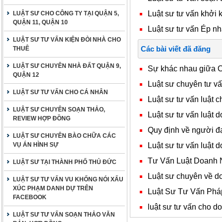
Luật sư tư vấn khởi k
LUẬT SƯ CHO CÔNG TY TẠI QUẬN 5,
QUẬN 11, QUẬN 10
Luật sư tư vấn Ép nhâ
LUẬT SƯ TƯ VẤN KIỆN ĐÒI NHÀ CHO
Các bài viết đã đăng
THUÊ
LUẬT SƯ CHUYÊN NHÀ ĐẤT QUẬN 9,
Sự khác nhau giữa C
QUẬN 12
Luật sư chuyên tư v
LUẬT SƯ TƯ VẤN CHO CÁ NHÂN
Luật sư tư vấn luật c
LUẬT SƯ CHUYÊN SOẠN THẢO,
Luật sư tư vấn luật 
REVIEW HỢP ĐỒNG
Quy định về người đạ
LUẬT SƯ CHUYÊN BÀO CHỮA CÁC
Luật sư tư vấn luật 
VỤ ÁN HÌNH SỰ
Tư Vấn Luật Doanh 
LUẬT SƯ TẠI THÀNH PHỐ THỦ ĐỨC
Luật sư chuyên về 
LUẬT SƯ TƯ VẤN VU KHỐNG NÓI XẤU
XÚC PHẠM DANH DỰ TRÊN
Luật Sư Tư Vấn Phá
FACEBOOK
luật sư tư vấn cho d
LUẬT SƯ TƯ VẤN SOẠN THẢO VĂN