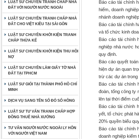
Báo cáo tài chính 
LUẬT SƯ CHUYÊN TRANH CHẤP NHÀ
ĐẤT VỚI NGƯỜI NƯỚC NGOÀI
hiểm, doanh nghiệp 
nhánh doanh nghiệp
LUẬT SƯ CHUYÊN TRANH CHẤP NHÀ
ĐẤT CHO VIỆT KIỀU TẠI SÀI GÒN
Báo cáo tài chính 
và tổ chức kinh do
LUẬT SƯ CHUYÊN KHỞI KIỆN TRANH
Báo cáo tài chính
CHẤP THỪA KẾ
nghiệp nhà nước ho
LUẬT SƯ CHUYÊN KHỞI KIỆN THU HỒI
quy định.
NỢ
Báo cáo quyết toán
LUẬT SƯ CHUYÊN LÀM GIẤY TỜ NHÀ
hiện dự án quan tr
ĐẤT TẠI TPHCM
trừ các dự án trong
Báo cáo tài chính
LUẬT SƯ GIỎI TẠI THÀNH PHỐ HỒ CHÍ
MINH
đoàn, tổng công ty
lên tại thời điểm cu
DỊCH VỤ SANG TÊN SỔ ĐỎ SỔ HỒNG
Báo cáo tài chính
LUẬT SƯ TƯ VẤN TRANH CHẤP HỢP
yết, tổ chức phát 
ĐỒNG THUÊ NHÀ XƯỞNG
20% quyền biểu quyết
TƯ VẤN NGƯỜI NƯỚC NGOÀI LY HÔN
Báo cáo tài chính
VỚI NGƯỜI VIỆT NAM
doanh nghiệp kiểm 