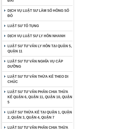
ĐAI
DỊCH VỤ LUẬT SƯ LÀM SỔ HỒNG SỔ
ĐỎ
LUẬT SƯ TỐ TỤNG
DỊCH VỤ LUẬT SƯ LY HÔN NHANH
LUẬT SƯ TƯ VẤN LY HÔN TẠI QUẬN 5,
QUẬN 11
LUẬT SƯ TƯ VẤN NGHĨA VỤ CẤP
DƯỠNG
LUẬT SƯ TƯ VẤN THỪA KẾ THEO DI
CHÚC
LUẬT SƯ TƯ VẤN PHÂN CHIA THỪA
KẾ QUẬN 6, QUẬN 11, QUẬN 10, QUẬN
5
LUẬT SƯ THỪA KẾ TẠI QUẬN 1, QUẬN
2, QUẬN 3, QUẬN 4, QUẬN 7
LUẬT SƯ TƯ VẤN PHÂN CHIA THỪA