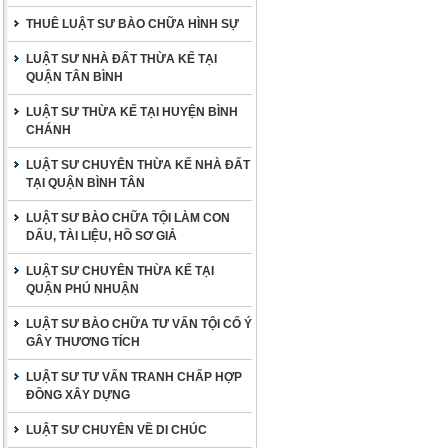
THUÊ LUẬT SƯ BÀO CHỮA HÌNH SỰ
LUẬT SƯ NHÀ ĐẤT THỪA KẾ TẠI
QUẬN TÂN BÌNH
LUẬT SƯ THỪA KẾ TẠI HUYỆN BÌNH
CHÁNH
LUẬT SƯ CHUYÊN THỪA KẾ NHÀ ĐẤT
TẠI QUẬN BÌNH TÂN
LUẬT SƯ BÀO CHỮA TỘI LÀM CON
DẤU, TÀI LIỆU, HỒ SƠ GIẢ
LUẬT SƯ CHUYÊN THỪA KẾ TẠI
QUẬN PHÚ NHUẬN
LUẬT SƯ BÀO CHỮA TƯ VẤN TỘI CỐ Ý
GÂY THƯƠNG TÍCH
LUẬT SƯ TƯ VẤN TRANH CHẤP HỢP
ĐỒNG XÂY DỰNG
LUẬT SƯ CHUYÊN VỀ DI CHÚC