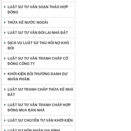
LUẬT SƯ TƯ VẤN SOẠN THẢO HỢP
ĐỒNG
THỪA KẾ NƯỚC NGOÀI
LUẬT SƯ TƯ VẤN ĐÒI LẠI NHÀ ĐẤT
DỊCH VỤ LUẬT SƯ THU HỒI NỢ KHÓ
ĐÒI
LUẬT SƯ TƯ VẤN TRANH CHẤP CỔ
ĐÔNG CÔNG TY
KHỞI KIỆN BỒI THƯỜNG DANH DỰ
NHÂN PHẨM
LUẬT SƯ TRANH CHẤP THỪA KẾ NHÀ
ĐẤT
LUẬT SƯ TƯ VẤN TRANH CHẤP HỢP
ĐỒNG MUA BÁN NHÀ
LUẬT SƯ CHUYÊN TƯ VẤN KHỞI KIỆN
LUẬT SƯ HÔN NHÂN GIA ĐÌNH