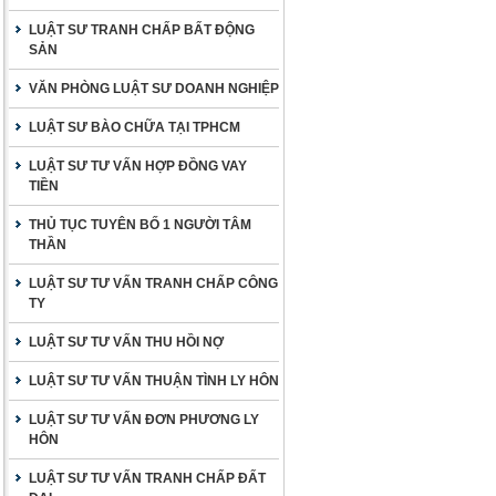
LUẬT SƯ TRANH CHẤP BẤT ĐỘNG
SẢN
VĂN PHÒNG LUẬT SƯ DOANH NGHIỆP
LUẬT SƯ BÀO CHỮA TẠI TPHCM
LUẬT SƯ TƯ VẤN HỢP ĐỒNG VAY
TIỀN
THỦ TỤC TUYÊN BỐ 1 NGƯỜI TÂM
THẦN
LUẬT SƯ TƯ VẤN TRANH CHẤP CÔNG
TY
LUẬT SƯ TƯ VẤN THU HỒI NỢ
LUẬT SƯ TƯ VẤN THUẬN TÌNH LY HÔN
LUẬT SƯ TƯ VẤN ĐƠN PHƯƠNG LY
HÔN
LUẬT SƯ TƯ VẤN TRANH CHẤP ĐẤT