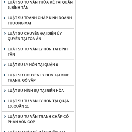
LUẬT SƯ TƯ VẤN THỪA KẾ TẠI QUẬN
6, BÌNH TÂN
LUẬT SƯ TRANH CHẤP KINH DOANH
THƯƠNG MẠI
LUẬT SƯ CHUYÊN ĐẠI DIỆN ỦY
QUYỀN TẠI TÒA ÁN
LUẬT SƯ TƯ VẤN LY HÔN TẠI BÌNH
TÂN
LUẬT SƯ LY HÔN TẠI QUẬN 6
LUẬT SƯ CHUYÊN LY HÔN TẠI BÌNH
THẠNH, GÒ VẤP
LUẬT SƯ HÌNH SỰ TẠI BIÊN HÒA
LUẬT SƯ TƯ VẤN LY HÔN TẠI QUẬN
10, QUẬN 11
LUẬT SƯ TƯ VẤN TRANH CHẤP CỐ
PHẦN VỐN GÓP