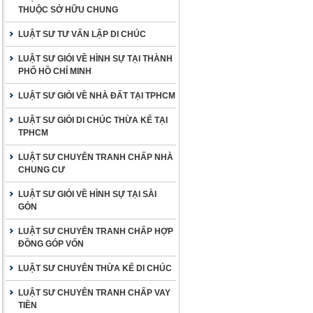
THUỘC SỞ HỮU CHUNG
LUẬT SƯ TƯ VẤN LẬP DI CHÚC
LUẬT SƯ GIỎI VỀ HÌNH SỰ TẠI THÀNH
PHỐ HỒ CHÍ MINH
LUẬT SƯ GIỎI VỀ NHÀ ĐẤT TẠI TPHCM
LUẬT SƯ GIỎI DI CHÚC THỪA KẾ TẠI
TPHCM
LUẬT SƯ CHUYÊN TRANH CHẤP NHÀ
CHUNG CƯ
LUẬT SƯ GIỎI VỀ HÌNH SỰ TẠI SÀI
GÒN
LUẬT SƯ CHUYÊN TRANH CHẤP HỢP
ĐỒNG GÓP VỐN
LUẬT SƯ CHUYÊN THỪA KẾ DI CHÚC
LUẬT SƯ CHUYÊN TRANH CHẤP VAY
TIỀN