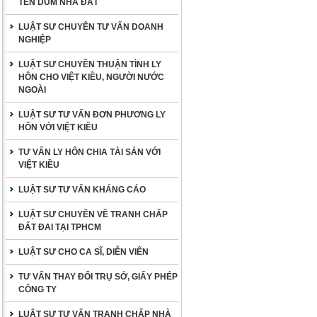
TÊN DÙM NHÀ ĐẤT
LUẬT SƯ CHUYÊN TƯ VẤN DOANH
NGHIỆP
LUẬT SƯ CHUYÊN THUẬN TÌNH LY
HÔN CHO VIỆT KIỀU, NGƯỜI NƯỚC
NGOÀI
LUẬT SƯ TƯ VẤN ĐƠN PHƯƠNG LY
HÔN VỚI VIỆT KIỀU
TƯ VẤN LY HÔN CHIA TÀI SẢN VỚI
VIỆT KIỀU
LUẬT SƯ TƯ VẤN KHÁNG CÁO
LUẬT SƯ CHUYÊN VỀ TRANH CHẤP
ĐẤT ĐAI TẠI TPHCM
LUẬT SƯ CHO CA SĨ, DIỄN VIÊN
TƯ VẤN THAY ĐỔI TRỤ SỞ, GIẤY PHÉP
CÔNG TY
LUẬT SƯ TƯ VẤN TRANH CHẤP NHÀ