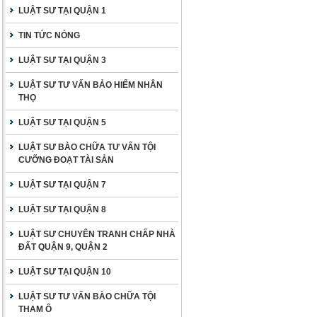
LUẬT SƯ TẠI QUẬN 1
TIN TỨC NÓNG
LUẬT SƯ TẠI QUẬN 3
LUẬT SƯ TƯ VẤN BẢO HIỂM NHÂN
THỌ
LUẬT SƯ TẠI QUẬN 5
LUẬT SƯ BÀO CHỮA TƯ VẤN TỘI
CƯỠNG ĐOẠT TÀI SẢN
LUẬT SƯ TẠI QUẬN 7
LUẬT SƯ TẠI QUẬN 8
LUẬT SƯ CHUYÊN TRANH CHẤP NHÀ
ĐẤT QUẬN 9, QUẬN 2
LUẬT SƯ TẠI QUẬN 10
LUẬT SƯ TƯ VẤN BÀO CHỮA TỘI
THAM Ô