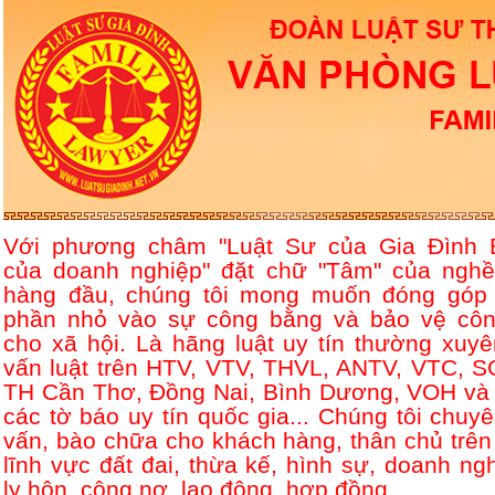
Với phương châm "Luật Sư của Gia Đình 
của doanh nghiệp" đặt chữ "Tâm" của nghề
hàng đầu, chúng tôi mong muốn đóng góp
phần nhỏ vào sự công bằng và bảo vệ côn
cho xã hội. Là hãng luật uy tín thường xuyê
vấn luật trên HTV, VTV, THVL, ANTV, VTC, S
TH Cần Thơ, Đồng Nai, Bình Dương, VOH và 
các tờ báo uy tín quốc gia... Chúng tôi chuyê
vấn, bào chữa cho khách hàng, thân chủ trên
lĩnh vực đất đai, thừa kế, hình sự, doanh ngh
ly hôn, công nợ, lao động, hợp đồng....