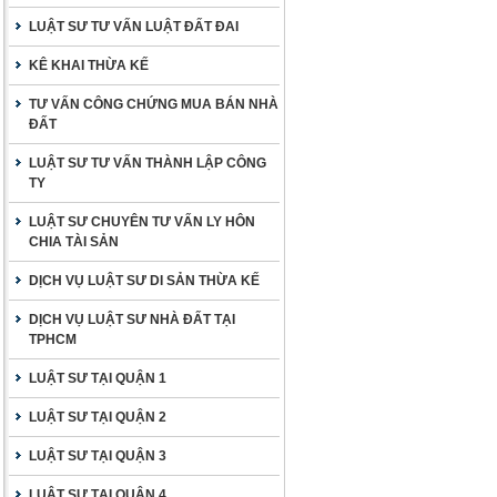
LUẬT SƯ TƯ VẤN LUẬT ĐẤT ĐAI
KÊ KHAI THỪA KẾ
TƯ VẤN CÔNG CHỨNG MUA BÁN NHÀ
ĐẤT
LUẬT SƯ TƯ VẤN THÀNH LẬP CÔNG
TY
LUẬT SƯ CHUYÊN TƯ VẤN LY HÔN
CHIA TÀI SẢN
DỊCH VỤ LUẬT SƯ DI SẢN THỪA KẾ
DỊCH VỤ LUẬT SƯ NHÀ ĐẤT TẠI
TPHCM
LUẬT SƯ TẠI QUẬN 1
LUẬT SƯ TẠI QUẬN 2
LUẬT SƯ TẠI QUẬN 3
LUẬT SƯ TẠI QUẬN 4