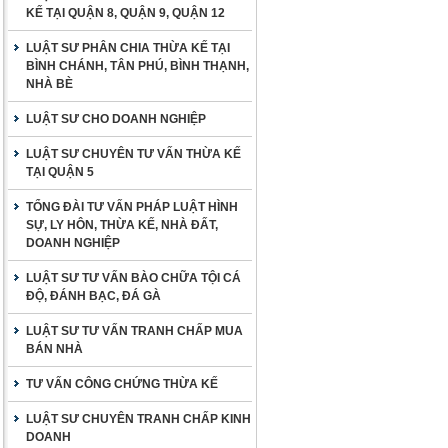
KẾ TẠI QUẬN 8, QUẬN 9, QUẬN 12
LUẬT SƯ PHÂN CHIA THỪA KẾ TẠI
BÌNH CHÁNH, TÂN PHÚ, BÌNH THẠNH,
NHÀ BÈ
LUẬT SƯ CHO DOANH NGHIỆP
LUẬT SƯ CHUYÊN TƯ VẤN THỪA KẾ
TẠI QUẬN 5
TỔNG ĐÀI TƯ VẤN PHÁP LUẬT HÌNH
SỰ, LY HÔN, THỪA KẾ, NHÀ ĐẤT,
DOANH NGHIỆP
LUẬT SƯ TƯ VẤN BÀO CHỮA TỘI CÁ
ĐỘ, ĐÁNH BẠC, ĐÁ GÀ
LUẬT SƯ TƯ VẤN TRANH CHẤP MUA
BÁN NHÀ
TƯ VẤN CÔNG CHỨNG THỪA KẾ
LUẬT SƯ CHUYÊN TRANH CHẤP KINH
DOANH