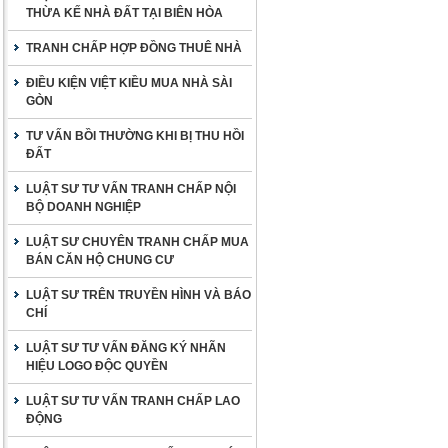
THỪA KẾ NHÀ ĐẤT TẠI BIÊN HÒA
TRANH CHẤP HỢP ĐỒNG THUÊ NHÀ
ĐIỀU KIỆN VIỆT KIỀU MUA NHÀ SÀI
GÒN
TƯ VẤN BỒI THƯỜNG KHI BỊ THU HỒI
ĐẤT
LUẬT SƯ TƯ VẤN TRANH CHẤP NỘI
BỘ DOANH NGHIỆP
LUẬT SƯ CHUYÊN TRANH CHẤP MUA
BÁN CĂN HỘ CHUNG CƯ
LUẬT SƯ TRÊN TRUYỀN HÌNH VÀ BÁO
CHÍ
LUẬT SƯ TƯ VẤN ĐĂNG KÝ NHÃN
HIỆU LOGO ĐỘC QUYỀN
LUẬT SƯ TƯ VẤN TRANH CHẤP LAO
ĐỘNG