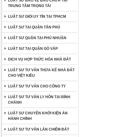
LUẬT SƯ BẢO VỆ BÀO CHỮA TẠI
TRUNG TÂM TRỌNG TÀI
LUẬT SƯ GIỎI UY TÍN TẠI TPHCM
LUẬT SƯ TẠI QUẬN TÂN PHÚ
LUẬT SƯ QUẬN TẠI PHÚ NHUẬN
LUẬT SƯ TẠI QUẬN GÒ VẤP
DỊCH VỤ HỢP THỨC HÓA NHÀ ĐẤT
LUẬT SƯ TƯ VẤN THỪA KẾ NHÀ ĐẤT
CHO VIỆT KIỀU
LUẬT SƯ TƯ VẤN CHO CÔNG TY
LUẬT SƯ TƯ VẤN LY HÔN TẠI BÌNH
CHÁNH
LUẬT SƯ CHUYÊN KHỞI KIỆN ÁN
HÀNH CHÍNH
LUẬT SƯ TƯ VẤN LẤN CHIẾM ĐẤT