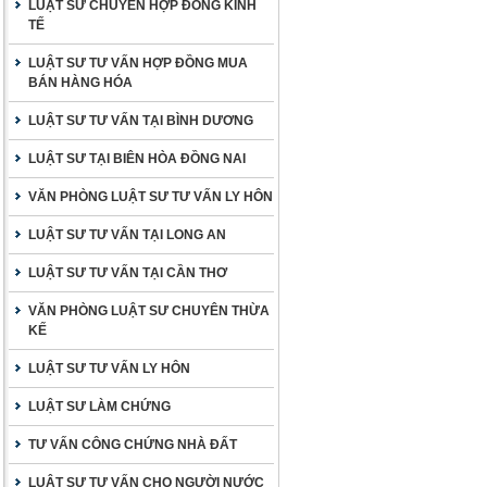
LUẬT SƯ CHUYÊN HỢP ĐỒNG KINH
TẾ
LUẬT SƯ TƯ VẤN HỢP ĐỒNG MUA
BÁN HÀNG HÓA
LUẬT SƯ TƯ VẤN TẠI BÌNH DƯƠNG
LUẬT SƯ TẠI BIÊN HÒA ĐỒNG NAI
VĂN PHÒNG LUẬT SƯ TƯ VẤN LY HÔN
LUẬT SƯ TƯ VẤN TẠI LONG AN
LUẬT SƯ TƯ VẤN TẠI CẦN THƠ
VĂN PHÒNG LUẬT SƯ CHUYÊN THỪA
KẾ
LUẬT SƯ TƯ VẤN LY HÔN
LUẬT SƯ LÀM CHỨNG
TƯ VẤN CÔNG CHỨNG NHÀ ĐẤT
LUẬT SƯ TƯ VẤN CHO NGƯỜI NƯỚC