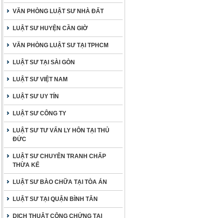
VĂN PHÒNG LUẬT SƯ NHÀ ĐẤT
LUẬT SƯ HUYỆN CẦN GIỜ
VĂN PHÒNG LUẬT SƯ TẠI TPHCM
LUẬT SƯ TẠI SÀI GÒN
LUẬT SƯ VIỆT NAM
LUẬT SƯ UY TÍN
LUẬT SƯ CÔNG TY
LUẬT SƯ TƯ VẤN LY HÔN TẠI THỦ
ĐỨC
LUẬT SƯ CHUYÊN TRANH CHẤP
THỪA KẾ
LUẬT SƯ BÀO CHỮA TẠI TÒA ÁN
LUẬT SƯ TẠI QUẬN BÌNH TÂN
DỊCH THUẬT CÔNG CHỨNG TẠI