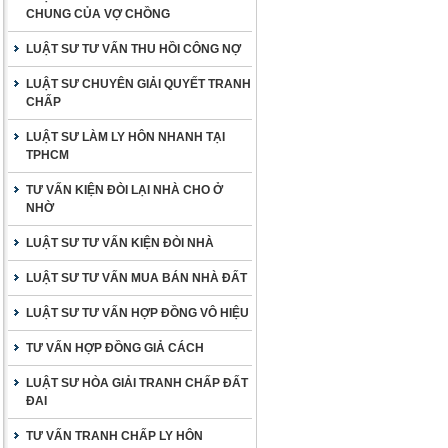
CHUNG CỦA VỢ CHỒNG
LUẬT SƯ TƯ VẤN THU HỒI CÔNG NỢ
LUẬT SƯ CHUYÊN GIẢI QUYẾT TRANH
CHẤP
LUẬT SƯ LÀM LY HÔN NHANH TẠI
TPHCM
TƯ VẤN KIỆN ĐÒI LẠI NHÀ CHO Ở
NHỜ
LUẬT SƯ TƯ VẤN KIỆN ĐÒI NHÀ
LUẬT SƯ TƯ VẤN MUA BÁN NHÀ ĐẤT
LUẬT SƯ TƯ VẤN HỢP ĐỒNG VÔ HIỆU
TƯ VẤN HỢP ĐỒNG GIẢ CÁCH
LUẬT SƯ HÒA GIẢI TRANH CHẤP ĐẤT
ĐAI
TƯ VẤN TRANH CHẤP LY HÔN