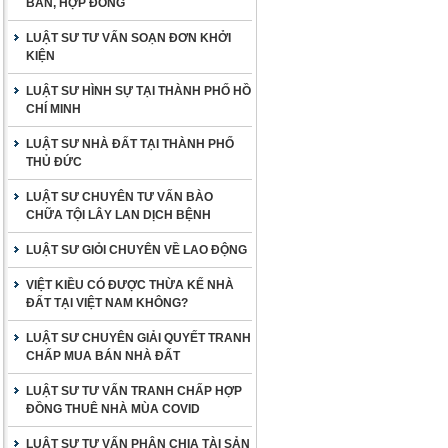
BẢN, HỢP ĐỒNG
LUẬT SƯ TƯ VẤN SOẠN ĐƠN KHỞI
KIỆN
LUẬT SƯ HÌNH SỰ TẠI THÀNH PHỐ HỒ
CHÍ MINH
LUẬT SƯ NHÀ ĐẤT TẠI THÀNH PHỐ
THỦ ĐỨC
LUẬT SƯ CHUYÊN TƯ VẤN BÀO
CHỮA TỘI LÂY LAN DỊCH BỆNH
LUẬT SƯ GIỎI CHUYÊN VỀ LAO ĐỘNG
VIỆT KIỀU CÓ ĐƯỢC THỪA KẾ NHÀ
ĐẤT TẠI VIỆT NAM KHÔNG?
LUẬT SƯ CHUYÊN GIẢI QUYẾT TRANH
CHẤP MUA BÁN NHÀ ĐẤT
LUẬT SƯ TƯ VẤN TRANH CHẤP HỢP
ĐỒNG THUÊ NHÀ MÙA COVID
LUẬT SƯ TƯ VẤN PHÂN CHIA TÀI SẢN