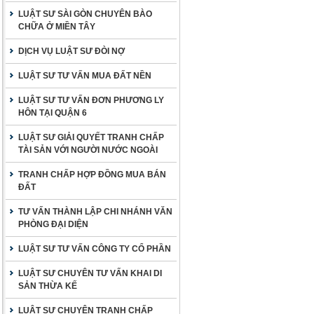
LUẬT SƯ SÀI GÒN CHUYÊN BÀO
CHỮA Ở MIỀN TÂY
DỊCH VỤ LUẬT SƯ ĐÒI NỢ
LUẬT SƯ TƯ VẤN MUA ĐẤT NỀN
LUẬT SƯ TƯ VẤN ĐƠN PHƯƠNG LY
HÔN TẠI QUẬN 6
LUẬT SƯ GIẢI QUYẾT TRANH CHẤP
TÀI SẢN VỚI NGƯỜI NƯỚC NGOÀI
TRANH CHẤP HỢP ĐỒNG MUA BÁN
ĐẤT
TƯ VẤN THÀNH LẬP CHI NHÁNH VĂN
PHÒNG ĐẠI DIỆN
LUẬT SƯ TƯ VẤN CÔNG TY CỔ PHẦN
LUẬT SƯ CHUYÊN TƯ VẤN KHAI DI
SẢN THỪA KẾ
LUẬT SƯ CHUYÊN TRANH CHẤP