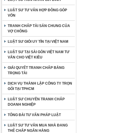
LUẬT SƯ TƯ VẤN HỢP ĐỒNG GÓP
VỐN
TRANH CHẤP TÀI SẢN CHUNG CỦA
VỢ CHỒNG
LUẬT SƯ GIỎI UY TÍN TẠI VIỆT NAM
LUẬT SƯ TẠI SÀI GÒN VIỆT NAM TƯ
VẤN CHO VIỆT KIỀU
GIẢI QUYẾT TRANH CHẤP BẰNG
TRỌNG TÀI
DỊCH VỤ THÀNH LẬP CÔNG TY TRỌN
GÓI TẠI TPHCM
LUẬT SƯ CHUYÊN TRANH CHẤP
DOANH NGHIỆP
TỔNG ĐÀI TƯ VẤN PHÁP LUẬT
LUẬT SƯ TƯ VẤN MUA NHÀ ĐANG
THẾ CHẤP NGÂN HÀNG