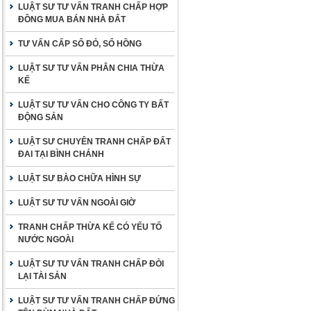
LUẬT SƯ TƯ VẤN TRANH CHẤP HỢP
ĐỒNG MUA BÁN NHÀ ĐẤT
TƯ VẤN CẤP SỔ ĐỎ, SỔ HỒNG
LUẬT SƯ TƯ VẤN PHÂN CHIA THỪA
KẾ
LUẬT SƯ TƯ VẤN CHO CÔNG TY BẤT
ĐỘNG SẢN
LUẬT SƯ CHUYÊN TRANH CHẤP ĐẤT
ĐAI TẠI BÌNH CHÁNH
LUẬT SƯ BÀO CHỮA HÌNH SỰ
LUẬT SƯ TƯ VẤN NGOÀI GIỜ
TRANH CHẤP THỪA KẾ CÓ YẾU TỐ
NƯỚC NGOÀI
LUẬT SƯ TƯ VẤN TRANH CHẤP ĐÒI
LẠI TÀI SẢN
LUẬT SƯ TƯ VẤN TRANH CHẤP ĐỨNG