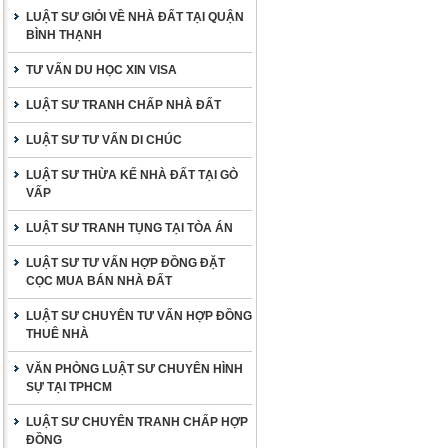
LUẬT SƯ GIỎI VỀ NHÀ ĐẤT TẠI QUẬN
BÌNH THẠNH
TƯ VẤN DU HỌC XIN VISA
LUẬT SƯ TRANH CHẤP NHÀ ĐẤT
LUẬT SƯ TƯ VẤN DI CHÚC
LUẬT SƯ THỪA KẾ NHÀ ĐẤT TẠI GÒ
VẤP
LUẬT SƯ TRANH TỤNG TẠI TÒA ÁN
LUẬT SƯ TƯ VẤN HỢP ĐỒNG ĐẶT
CỌC MUA BÁN NHÀ ĐẤT
LUẬT SƯ CHUYÊN TƯ VẤN HỢP ĐỒNG
THUÊ NHÀ
VĂN PHÒNG LUẬT SƯ CHUYÊN HÌNH
SỰ TẠI TPHCM
LUẬT SƯ CHUYÊN TRANH CHẤP HỢP
ĐỒNG