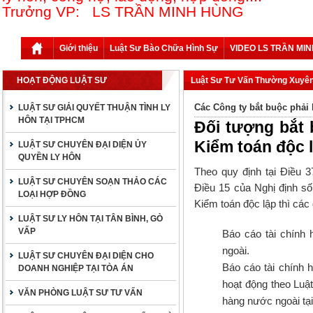
Trưởng VP: LS TRẦN MINH HÙNG
Giới thiệu
Luật Sư Bào Chữa Hình Sự
VIDEO LS TRẦN MI
HOẠT ĐỘNG LUẬT SƯ
Luật Sư Tư Vấn Thường Xuyê
Các Công ty bắt buộc phải 
LUẬT SƯ GIẢI QUYẾT THUẬN TÌNH LY
HÔN TẠI TPHCM
Đối tượng bắt 
Kiểm toán độc 
LUẬT SƯ CHUYÊN ĐẠI DIỆN ỦY
QUYỀN LY HÔN
Theo quy định tại Điều 
LUẬT SƯ CHUYÊN SOẠN THẢO CÁC
Điều 15 của Nghị định s
LOẠI HỢP ĐỒNG
Kiểm toán độc lập thì các
LUẬT SƯ LY HÔN TẠI TÂN BÌNH, GÒ
VẤP
Báo cáo tài chính
ngoài.
LUẬT SƯ CHUYÊN ĐẠI DIỆN CHO
Báo cáo tài chính 
DOANH NGHIỆP TẠI TÒA ÁN
hoạt động theo Luậ
VĂN PHÒNG LUẬT SƯ TƯ VẤN
hàng nước ngoài tạ