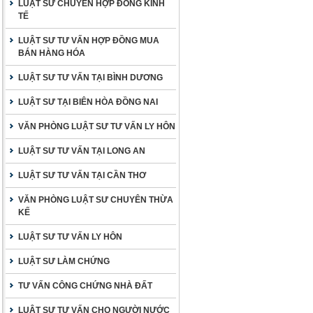
LUẬT SƯ CHUYÊN HỢP ĐỒNG KINH
TẾ
LUẬT SƯ TƯ VẤN HỢP ĐỒNG MUA
BÁN HÀNG HÓA
LUẬT SƯ TƯ VẤN TẠI BÌNH DƯƠNG
LUẬT SƯ TẠI BIÊN HÒA ĐỒNG NAI
VĂN PHÒNG LUẬT SƯ TƯ VẤN LY HÔN
LUẬT SƯ TƯ VẤN TẠI LONG AN
LUẬT SƯ TƯ VẤN TẠI CẦN THƠ
VĂN PHÒNG LUẬT SƯ CHUYÊN THỪA
KẾ
LUẬT SƯ TƯ VẤN LY HÔN
LUẬT SƯ LÀM CHỨNG
TƯ VẤN CÔNG CHỨNG NHÀ ĐẤT
LUẬT SƯ TƯ VẤN CHO NGƯỜI NƯỚC