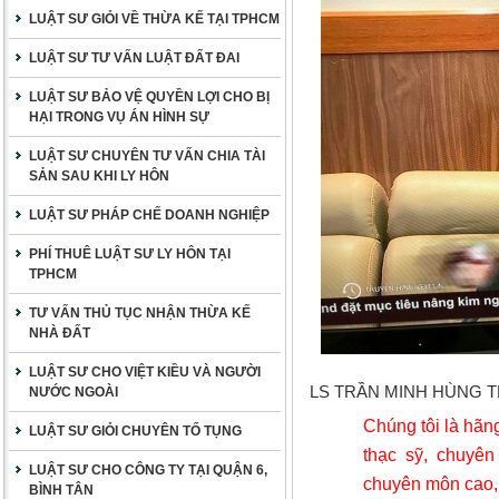
LUẬT SƯ GIỎI VỀ THỪA KẾ TẠI TPHCM
LUẬT SƯ TƯ VẤN LUẬT ĐẤT ĐAI
LUẬT SƯ BẢO VỆ QUYỀN LỢI CHO BỊ
HẠI TRONG VỤ ÁN HÌNH SỰ
LUẬT SƯ CHUYÊN TƯ VẤN CHIA TÀI
SẢN SAU KHI LY HÔN
LUẬT SƯ PHÁP CHẾ DOANH NGHIỆP
PHÍ THUÊ LUẬT SƯ LY HÔN TẠI
TPHCM
TƯ VẤN THỦ TỤC NHẬN THỪA KẾ
NHÀ ĐẤT
LUẬT SƯ CHO VIỆT KIỀU VÀ NGƯỜI
LS TRẦN MINH HÙNG T
NƯỚC NGOÀI
Chúng tôi là hãng
LUẬT SƯ GIỎI CHUYÊN TỐ TỤNG
thạc sỹ, chuyên
LUẬT SƯ CHO CÔNG TY TẠI QUẬN 6,
chuyên môn cao, 
BÌNH TÂN