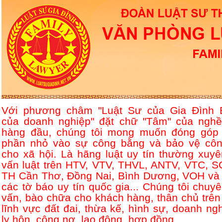
Với phương châm "Luật Sư của Gia Đình 
của doanh nghiệp" đặt chữ "Tâm" của nghề
hàng đầu, chúng tôi mong muốn đóng góp
phần nhỏ vào sự công bằng và bảo vệ côn
cho xã hội. Là hãng luật uy tín thường xuyê
vấn luật trên HTV, VTV, THVL, ANTV, VTC, S
TH Cần Thơ, Đồng Nai, Bình Dương, VOH và 
các tờ báo uy tín quốc gia... Chúng tôi chuyê
vấn, bào chữa cho khách hàng, thân chủ trên
lĩnh vực đất đai, thừa kế, hình sự, doanh ngh
ly hôn, công nợ, lao động, hợp đồng....