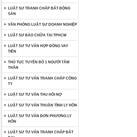
LUẬT SƯ TRANH CHẤP BẤT ĐỘNG
SẢN
VĂN PHÒNG LUẬT SƯ DOANH NGHIỆP
LUẬT SƯ BÀO CHỮA TẠI TPHCM
LUẬT SƯ TƯ VẤN HỢP ĐỒNG VAY
TIỀN
THỦ TỤC TUYÊN BỐ 1 NGƯỜI TÂM
THẦN
LUẬT SƯ TƯ VẤN TRANH CHẤP CÔNG
TY
LUẬT SƯ TƯ VẤN THU HỒI NỢ
LUẬT SƯ TƯ VẤN THUẬN TÌNH LY HÔN
LUẬT SƯ TƯ VẤN ĐƠN PHƯƠNG LY
HÔN
LUẬT SƯ TƯ VẤN TRANH CHẤP ĐẤT