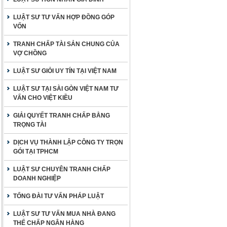
LUẬT SƯ TƯ VẤN HỢP ĐỒNG GÓP
VỐN
TRANH CHẤP TÀI SẢN CHUNG CỦA
VỢ CHỒNG
LUẬT SƯ GIỎI UY TÍN TẠI VIỆT NAM
LUẬT SƯ TẠI SÀI GÒN VIỆT NAM TƯ
VẤN CHO VIỆT KIỀU
GIẢI QUYẾT TRANH CHẤP BẰNG
TRỌNG TÀI
DỊCH VỤ THÀNH LẬP CÔNG TY TRỌN
GÓI TẠI TPHCM
LUẬT SƯ CHUYÊN TRANH CHẤP
DOANH NGHIỆP
TỔNG ĐÀI TƯ VẤN PHÁP LUẬT
LUẬT SƯ TƯ VẤN MUA NHÀ ĐANG
THẾ CHẤP NGÂN HÀNG