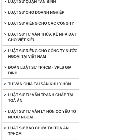
LUẬT SƯ QUẬN TÂN BÌNH
LUẬT SƯ CHO DOANH NGHIỆP
LUẬT SƯ RIÊNG CHO CÁC CÔNG TY
LUẬT SƯ TƯ VẤN THỪA KẾ NHÀ ĐẤT
CHO VIỆT KIỀU
LUẬT SƯ RIÊNG CHO CÔNG TY NƯỚC
NGOÀI TẠI VIỆT NAM
ĐOÀN LUẬT SƯ TPHCM - VPLS GIA
ĐÌNH
TƯ VẤN CHIA TÀI SẢN KHI LY HÔN
LUẬT SƯ TƯ VẤN TRANH CHẤP TẠI
TOÀ ÁN
LUẬT SƯ TƯ VẤN LY HÔN CÓ YẾU TỐ
NƯỚC NGOÀI
LUẬT SƯ BÀO CHỮA TẠI TÒA ÁN
TPHCM