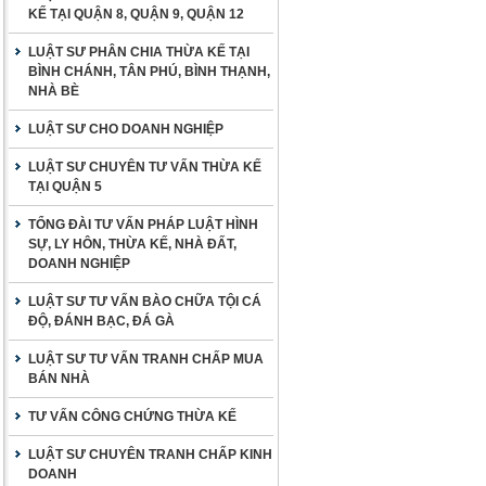
KẾ TẠI QUẬN 8, QUẬN 9, QUẬN 12
LUẬT SƯ PHÂN CHIA THỪA KẾ TẠI
BÌNH CHÁNH, TÂN PHÚ, BÌNH THẠNH,
NHÀ BÈ
LUẬT SƯ CHO DOANH NGHIỆP
LUẬT SƯ CHUYÊN TƯ VẤN THỪA KẾ
TẠI QUẬN 5
TỔNG ĐÀI TƯ VẤN PHÁP LUẬT HÌNH
SỰ, LY HÔN, THỪA KẾ, NHÀ ĐẤT,
DOANH NGHIỆP
LUẬT SƯ TƯ VẤN BÀO CHỮA TỘI CÁ
ĐỘ, ĐÁNH BẠC, ĐÁ GÀ
LUẬT SƯ TƯ VẤN TRANH CHẤP MUA
BÁN NHÀ
TƯ VẤN CÔNG CHỨNG THỪA KẾ
LUẬT SƯ CHUYÊN TRANH CHẤP KINH
DOANH