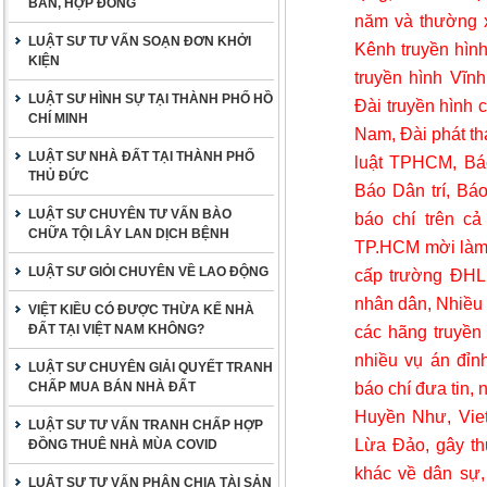
BẢN, HỢP ĐỒNG
năm và thường x
LUẬT SƯ TƯ VẤN SOẠN ĐƠN KHỞI
Kênh truyền hìn
KIỆN
truyền hình Vĩnh
LUẬT SƯ HÌNH SỰ TẠI THÀNH PHỐ HỒ
Đài truyền hình 
CHÍ MINH
Nam, Đài phát th
LUẬT SƯ NHÀ ĐẤT TẠI THÀNH PHỐ
luật TPHCM, Báo
THỦ ĐỨC
Báo Dân trí, Bá
LUẬT SƯ CHUYÊN TƯ VẤN BÀO
báo chí trên cả
CHỮA TỘI LÂY LAN DỊCH BỆNH
TP.HCM mời làm g
LUẬT SƯ GIỎI CHUYÊN VỀ LAO ĐỘNG
cấp trường ĐHL,
nhân dân, Nhiều 
VIỆT KIỀU CÓ ĐƯỢC THỪA KẾ NHÀ
ĐẤT TẠI VIỆT NAM KHÔNG?
các hãng truyền
nhiều vụ án đỉn
LUẬT SƯ CHUYÊN GIẢI QUYẾT TRANH
báo chí đưa tin,
CHẤP MUA BÁN NHÀ ĐẤT
Huyền Như, Viet
LUẬT SƯ TƯ VẤN TRANH CHẤP HỢP
Lừa Đảo, gây thư
ĐỒNG THUÊ NHÀ MÙA COVID
khác về dân sự, 
LUẬT SƯ TƯ VẤN PHÂN CHIA TÀI SẢN