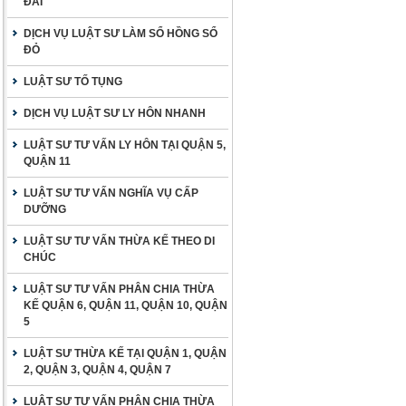
ĐAI
DỊCH VỤ LUẬT SƯ LÀM SỔ HỒNG SỔ
ĐỎ
LUẬT SƯ TỐ TỤNG
DỊCH VỤ LUẬT SƯ LY HÔN NHANH
LUẬT SƯ TƯ VẤN LY HÔN TẠI QUẬN 5,
QUẬN 11
LUẬT SƯ TƯ VẤN NGHĨA VỤ CẤP
DƯỠNG
LUẬT SƯ TƯ VẤN THỪA KẾ THEO DI
CHÚC
LUẬT SƯ TƯ VẤN PHÂN CHIA THỪA
KẾ QUẬN 6, QUẬN 11, QUẬN 10, QUẬN
5
LUẬT SƯ THỪA KẾ TẠI QUẬN 1, QUẬN
2, QUẬN 3, QUẬN 4, QUẬN 7
LUẬT SƯ TƯ VẤN PHÂN CHIA THỪA