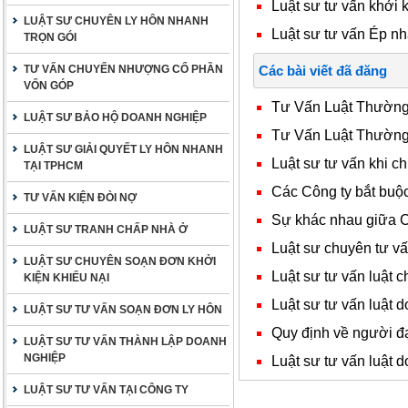
Luật sư tư vấn khởi k
LUẬT SƯ CHUYÊN LY HÔN NHANH
Luật sư tư vấn Ép nhâ
TRỌN GÓI
TƯ VẤN CHUYỂN NHƯỢNG CỔ PHẦN
Các bài viết đã đăng
VỐN GÓP
Tư Vấn Luật Thườn
LUẬT SƯ BẢO HỘ DOANH NGHIỆP
Tư Vấn Luật Thườn
LUẬT SƯ GIẢI QUYẾT LY HÔN NHANH
Luật sư tư vấn khi ch
TẠI TPHCM
Các Công ty bắt buộc
TƯ VẤN KIỆN ĐÒI NỢ
Sự khác nhau giữa C
LUẬT SƯ TRANH CHẤP NHÀ Ở
Luật sư chuyên tư v
LUẬT SƯ CHUYÊN SOẠN ĐƠN KHỞI
Luật sư tư vấn luật c
KIỆN KHIẾU NẠI
Luật sư tư vấn luật 
LUẬT SƯ TƯ VẤN SOẠN ĐƠN LY HÔN
Quy định về người đạ
LUẬT SƯ TƯ VẤN THÀNH LẬP DOANH
NGHIỆP
Luật sư tư vấn luật 
LUẬT SƯ TƯ VẤN TẠI CÔNG TY