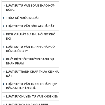
LUẬT SƯ TƯ VẤN SOẠN THẢO HỢP
ĐỒNG
THỪA KẾ NƯỚC NGOÀI
LUẬT SƯ TƯ VẤN ĐÒI LẠI NHÀ ĐẤT
DỊCH VỤ LUẬT SƯ THU HỒI NỢ KHÓ
ĐÒI
LUẬT SƯ TƯ VẤN TRANH CHẤP CỔ
ĐÔNG CÔNG TY
KHỞI KIỆN BỒI THƯỜNG DANH DỰ
NHÂN PHẨM
LUẬT SƯ TRANH CHẤP THỪA KẾ NHÀ
ĐẤT
LUẬT SƯ TƯ VẤN TRANH CHẤP HỢP
ĐỒNG MUA BÁN NHÀ
LUẬT SƯ CHUYÊN TƯ VẤN KHỞI KIỆN
LUẬT SƯ HÔN NHÂN GIA ĐÌNH