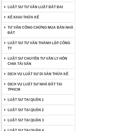
LUẬT SƯ TƯ VẤN LUẬT ĐẤT ĐAI
KÊ KHAI THỪA KẾ
TƯ VẤN CÔNG CHỨNG MUA BÁN NHÀ
ĐẤT
LUẬT SƯ TƯ VẤN THÀNH LẬP CÔNG
TY
LUẬT SƯ CHUYÊN TƯ VẤN LY HÔN
CHIA TÀI SẢN
DỊCH VỤ LUẬT SƯ DI SẢN THỪA KẾ
DỊCH VỤ LUẬT SƯ NHÀ ĐẤT TẠI
TPHCM
LUẬT SƯ TẠI QUẬN 1
LUẬT SƯ TẠI QUẬN 2
LUẬT SƯ TẠI QUẬN 3
LUẬT SƯ TẠI QUẬN 4