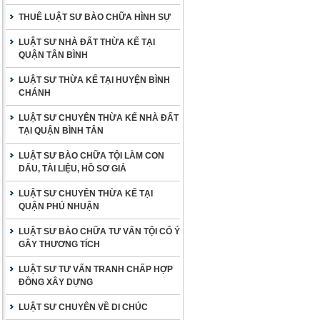
THUÊ LUẬT SƯ BÀO CHỮA HÌNH SỰ
LUẬT SƯ NHÀ ĐẤT THỪA KẾ TẠI
QUẬN TÂN BÌNH
LUẬT SƯ THỪA KẾ TẠI HUYỆN BÌNH
CHÁNH
LUẬT SƯ CHUYÊN THỪA KẾ NHÀ ĐẤT
TẠI QUẬN BÌNH TÂN
LUẬT SƯ BÀO CHỮA TỘI LÀM CON
DẤU, TÀI LIỆU, HỒ SƠ GIẢ
LUẬT SƯ CHUYÊN THỪA KẾ TẠI
QUẬN PHÚ NHUẬN
LUẬT SƯ BÀO CHỮA TƯ VẤN TỘI CỐ Ý
GÂY THƯƠNG TÍCH
LUẬT SƯ TƯ VẤN TRANH CHẤP HỢP
ĐỒNG XÂY DỰNG
LUẬT SƯ CHUYÊN VỀ DI CHÚC