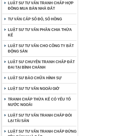
LUẬT SƯ TƯ VẤN TRANH CHẤP HỢP
ĐỒNG MUA BÁN NHÀ ĐẤT
TƯ VẤN CẤP SỔ ĐỎ, SỔ HỒNG
LUẬT SƯ TƯ VẤN PHÂN CHIA THỪA
KẾ
LUẬT SƯ TƯ VẤN CHO CÔNG TY BẤT
ĐỘNG SẢN
LUẬT SƯ CHUYÊN TRANH CHẤP ĐẤT
ĐAI TẠI BÌNH CHÁNH
LUẬT SƯ BÀO CHỮA HÌNH SỰ
LUẬT SƯ TƯ VẤN NGOÀI GIỜ
TRANH CHẤP THỪA KẾ CÓ YẾU TỐ
NƯỚC NGOÀI
LUẬT SƯ TƯ VẤN TRANH CHẤP ĐÒI
LẠI TÀI SẢN
LUẬT SƯ TƯ VẤN TRANH CHẤP ĐỨNG