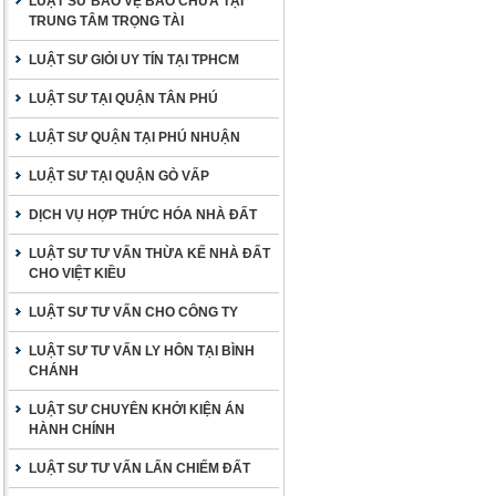
LUẬT SƯ BẢO VỆ BÀO CHỮA TẠI
TRUNG TÂM TRỌNG TÀI
LUẬT SƯ GIỎI UY TÍN TẠI TPHCM
LUẬT SƯ TẠI QUẬN TÂN PHÚ
LUẬT SƯ QUẬN TẠI PHÚ NHUẬN
LUẬT SƯ TẠI QUẬN GÒ VẤP
DỊCH VỤ HỢP THỨC HÓA NHÀ ĐẤT
LUẬT SƯ TƯ VẤN THỪA KẾ NHÀ ĐẤT
CHO VIỆT KIỀU
LUẬT SƯ TƯ VẤN CHO CÔNG TY
LUẬT SƯ TƯ VẤN LY HÔN TẠI BÌNH
CHÁNH
LUẬT SƯ CHUYÊN KHỞI KIỆN ÁN
HÀNH CHÍNH
LUẬT SƯ TƯ VẤN LẤN CHIẾM ĐẤT