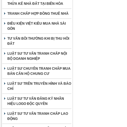
THỪA KẾ NHÀ ĐẤT TẠI BIÊN HÒA
TRANH CHẤP HỢP ĐỒNG THUÊ NHÀ
ĐIỀU KIỆN VIỆT KIỀU MUA NHÀ SÀI
GÒN
TƯ VẤN BỒI THƯỜNG KHI BỊ THU HỒI
ĐẤT
LUẬT SƯ TƯ VẤN TRANH CHẤP NỘI
BỘ DOANH NGHIỆP
LUẬT SƯ CHUYÊN TRANH CHẤP MUA
BÁN CĂN HỘ CHUNG CƯ
LUẬT SƯ TRÊN TRUYỀN HÌNH VÀ BÁO
CHÍ
LUẬT SƯ TƯ VẤN ĐĂNG KÝ NHÃN
HIỆU LOGO ĐỘC QUYỀN
LUẬT SƯ TƯ VẤN TRANH CHẤP LAO
ĐỘNG