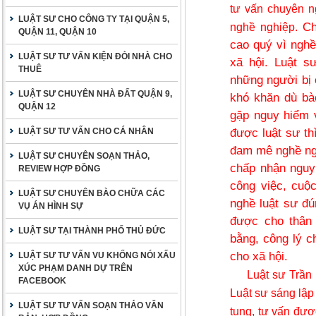
tư vấn chuyên ng
LUẬT SƯ CHO CÔNG TY TẠI QUẬN 5,
nghề nghiệp.
Ch
QUẬN 11, QUẬN 10
cao quý vì nghề
LUẬT SƯ TƯ VẤN KIỆN ĐÒI NHÀ CHO
xã hội. Luật s
THUÊ
những người bị 
LUẬT SƯ CHUYÊN NHÀ ĐẤT QUẬN 9,
khó khăn dù bào
QUẬN 12
gặp nguy hiểm 
LUẬT SƯ TƯ VẤN CHO CÁ NHÂN
được luật sư th
đam mê nghề ngh
LUẬT SƯ CHUYÊN SOẠN THẢO,
chấp nhận nguy
REVIEW HỢP ĐỒNG
công việc, cuộ
LUẬT SƯ CHUYÊN BÀO CHỮA CÁC
nghề luật sư đú
VỤ ÁN HÌNH SỰ
được cho thân 
LUẬT SƯ TẠI THÀNH PHỐ THỦ ĐỨC
bằng, công lý 
cho xã hội.
LUẬT SƯ TƯ VẤN VU KHỐNG NÓI XẤU
XÚC PHẠM DANH DỰ TRÊN
Luật sư Trần
FACEBOOK
Luật sư sáng lập
LUẬT SƯ TƯ VẤN SOẠN THẢO VĂN
tụng, tư vấn đượ