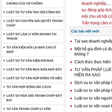
doanh nghiệp
.…
CHUNG CỦA VỢ CHỒNG
sự đóng góp tích
LUẬT SƯ TƯ VẤN THU HỒI CÔNG NỢ
mỏi cho xã hội củ
LUẬT SƯ CHUYÊN GIẢI QUYẾT TRANH
Trân trọng cảm ơ
CHẤP
Các bài viết mới
LUẬT SƯ LÀM LY HÔN NHANH TẠI
TPHCM
Tại sao doanh nghiệ
TƯ VẤN KIỆN ĐÒI LẠI NHÀ CHO Ở
Một hộ gia đình có đ
NHỜ
không ?
LUẬT SƯ TƯ VẤN KIỆN ĐÒI NHÀ
Cách thức thực hiện
TƯ VẤN PHÁP LUẬ
LUẬT SƯ TƯ VẤN MUA BÁN NHÀ ĐẤT
HIỆN RA SAO
LUẬT SƯ TƯ VẤN HỢP ĐỒNG VÔ HIỆU
Dịch vụ tư vấn pháp 
TƯ VẤN HỢP ĐỒNG GIẢ CÁCH
Luật sư tư vấn pháp 
LUẬT SƯ HÒA GIẢI TRANH CHẤP ĐẤT
Luật sư tư vấn người
ĐAI
Luật sư tư vấn soạn
TƯ VẤN TRANH CHẤP LY HÔN