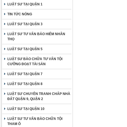
LUẬT SƯ TẠI QUẬN 1
TIN TỨC NÓNG
LUẬT SƯ TẠI QUẬN 3
LUẬT SƯ TƯ VẤN BẢO HIỂM NHÂN
THỌ
LUẬT SƯ TẠI QUẬN 5
LUẬT SƯ BÀO CHỮA TƯ VẤN TỘI
CƯỠNG ĐOẠT TÀI SẢN
LUẬT SƯ TẠI QUẬN 7
LUẬT SƯ TẠI QUẬN 8
LUẬT SƯ CHUYÊN TRANH CHẤP NHÀ
ĐẤT QUẬN 9, QUẬN 2
LUẬT SƯ TẠI QUẬN 10
LUẬT SƯ TƯ VẤN BÀO CHỮA TỘI
THAM Ô