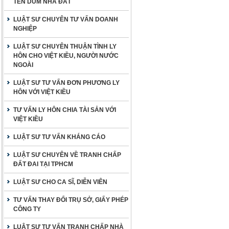
TÊN DÙM NHÀ ĐẤT
LUẬT SƯ CHUYÊN TƯ VẤN DOANH
NGHIỆP
LUẬT SƯ CHUYÊN THUẬN TÌNH LY
HÔN CHO VIỆT KIỀU, NGƯỜI NƯỚC
NGOÀI
LUẬT SƯ TƯ VẤN ĐƠN PHƯƠNG LY
HÔN VỚI VIỆT KIỀU
TƯ VẤN LY HÔN CHIA TÀI SẢN VỚI
VIỆT KIỀU
LUẬT SƯ TƯ VẤN KHÁNG CÁO
LUẬT SƯ CHUYÊN VỀ TRANH CHẤP
ĐẤT ĐAI TẠI TPHCM
LUẬT SƯ CHO CA SĨ, DIỄN VIÊN
TƯ VẤN THAY ĐỔI TRỤ SỞ, GIẤY PHÉP
CÔNG TY
LUẬT SƯ TƯ VẤN TRANH CHẤP NHÀ