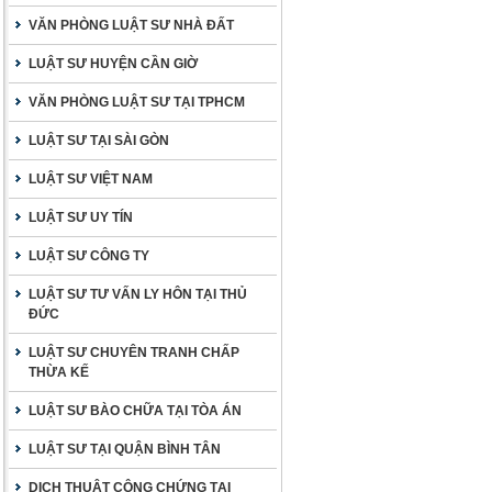
VĂN PHÒNG LUẬT SƯ NHÀ ĐẤT
LUẬT SƯ HUYỆN CẦN GIỜ
VĂN PHÒNG LUẬT SƯ TẠI TPHCM
LUẬT SƯ TẠI SÀI GÒN
LUẬT SƯ VIỆT NAM
LUẬT SƯ UY TÍN
LUẬT SƯ CÔNG TY
LUẬT SƯ TƯ VẤN LY HÔN TẠI THỦ
ĐỨC
LUẬT SƯ CHUYÊN TRANH CHẤP
THỪA KẾ
LUẬT SƯ BÀO CHỮA TẠI TÒA ÁN
LUẬT SƯ TẠI QUẬN BÌNH TÂN
DỊCH THUẬT CÔNG CHỨNG TẠI