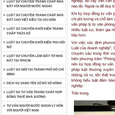
nghiệp, do vậy vẫn cần
LUẬT SƯ CHUYÊN TRANH CHẤP NHÀ
nào đó. Ngoài ra để duy t
ĐẤT VỚI NGƯỜI NƯỚC NGOÀI
Khi ký hợp đồng tư vấn 
LUẬT SƯ CHUYÊN TRANH CHẤP NHÀ
chi phí lương và chỗ làm
ĐẤT CHO VIỆT KIỀU TẠI SÀI GÒN
vấn pháp lý từ văn phòng
LUẬT SƯ CHUYÊN KHỞI KIỆN TRANH
nhiều luật sư, tham gia n
CHẤP THỪA KẾ
hảo hơn.
Với việc xác định phươn
LUẬT SƯ CHUYÊN KHỞI KIỆN THU HỒI
NỢ
Luật của doanh nghiệp”, 
chuyên sâu trong lĩnh v
LUẬT SƯ CHUYÊN LÀM GIẤY TỜ NHÀ
hiện phương trâm “Phòng
ĐẤT TẠI TPHCM
nên ký hợp đồng tư vấn 
pháp luật thường xuyên
LUẬT SƯ GIỎI TẠI THÀNH PHỐ HỒ CHÍ
MINH
những rủi ro, tổn thất t
không hiểu luật đảm bảo
DỊCH VỤ SANG TÊN SỔ ĐỎ SỔ HỒNG
nghiệp.
LUẬT SƯ TƯ VẤN TRANH CHẤP HỢP
Trân trọng.
ĐỒNG THUÊ NHÀ XƯỞNG
TƯ VẤN NGƯỜI NƯỚC NGOÀI LY HÔN
VỚI NGƯỜI VIỆT NAM