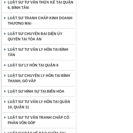
LUẬT SƯ TƯ VẤN THỪA KẾ TẠI QUẬN
6, BÌNH TÂN
LUẬT SƯ TRANH CHẤP KINH DOANH
THƯƠNG MẠI
LUẬT SƯ CHUYÊN ĐẠI DIỆN ỦY
QUYỀN TẠI TÒA ÁN
LUẬT SƯ TƯ VẤN LY HÔN TẠI BÌNH
TÂN
LUẬT SƯ LY HÔN TẠI QUẬN 6
LUẬT SƯ CHUYÊN LY HÔN TẠI BÌNH
THẠNH, GÒ VẤP
LUẬT SƯ HÌNH SỰ TẠI BIÊN HÒA
LUẬT SƯ TƯ VẤN LY HÔN TẠI QUẬN
10, QUẬN 11
LUẬT SƯ TƯ VẤN TRANH CHẤP CỐ
PHẦN VỐN GÓP