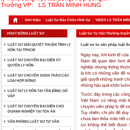
Trưởng VP: LS TRẦN MINH HÙNG
Giới thiệu
Luật Sư Bào Chữa Hình Sự
VIDEO LS TRẦN MI
HOẠT ĐỘNG LUẬT SƯ
Luật Sư Tư Vấn Thường Xuyê
Luật sư tư vấn pháp luật 
LUẬT SƯ GIẢI QUYẾT THUẬN TÌNH LY
HÔN TẠI TPHCM
Ngày nay, khi kinh tế của
LUẬT SƯ CHUYÊN ĐẠI DIỆN ỦY
Nam đã quan tâm hơn đến
QUYỀN LY HÔN
nghiệp nhưng thông thườn
là khi có những vấn đề 
LUẬT SƯ CHUYÊN SOẠN THẢO CÁC
giải quyết những tranh ch
LOẠI HỢP ĐỒNG
những hậu quả khôn lườn
LUẬT SƯ LY HÔN TẠI TÂN BÌNH, GÒ
Trước đây trong các công
VẤP
Việt Nam có riêng một b
chuyên viên pháp lý để xe
LUẬT SƯ CHUYÊN ĐẠI DIỆN CHO
DOANH NGHIỆP TẠI TÒA ÁN
Tuy nhiên, chi phí để duy
chưa làm thỏa mãn hết cá
VĂN PHÒNG LUẬT SƯ TƯ VẤN
sư không thể biết được 