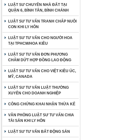
LUẬT SƯ CHUYÊN NHÀ ĐẤT TẠI
QUẬN 6, BÌNH TÂN, BÌNH CHÁNH
LUẬT SƯ TƯ VẤN TRANH CHẤP NUÔI
CON KHI LY HÔN
LUẬT SƯ TƯ VẤN CHO NGƯỜI HOA
TẠI TPHCM/HOA KIỀU
LUẬT SƯ TƯ VẤN ĐƠN PHƯƠNG
CHẤM DỨT HỢP ĐỒNG LAO ĐỘNG
LUẬT SƯ TƯ VẤN CHO VIỆT KIỀU ÚC,
MỸ, CANADA
LUẬT SƯ TƯ VẤN LUẬT THƯỜNG
XUYÊN CHO DOANH NGHIỆP
CÔNG CHỨNG KHAI NHẬN THỪA KẾ
VĂN PHÒNG LUẬT SƯ TƯ VẤN CHIA
TÀI SẢN KHI LY HÔN
LUẬT SƯ TƯ VẤN BẤT ĐỘNG SẢN