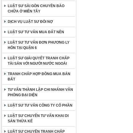
LUẬT SƯ SÀI GÒN CHUYÊN BÀO
CHỮA Ở MIỀN TÂY
DỊCH VỤ LUẬT SƯ ĐÒI NỢ
LUẬT SƯ TƯ VẤN MUA ĐẤT NỀN
LUẬT SƯ TƯ VẤN ĐƠN PHƯƠNG LY
HÔN TẠI QUẬN 6
LUẬT SƯ GIẢI QUYẾT TRANH CHẤP
TÀI SẢN VỚI NGƯỜI NƯỚC NGOÀI
TRANH CHẤP HỢP ĐỒNG MUA BÁN
ĐẤT
TƯ VẤN THÀNH LẬP CHI NHÁNH VĂN
PHÒNG ĐẠI DIỆN
LUẬT SƯ TƯ VẤN CÔNG TY CỔ PHẦN
LUẬT SƯ CHUYÊN TƯ VẤN KHAI DI
SẢN THỪA KẾ
LUẬT SƯ CHUYÊN TRANH CHẤP