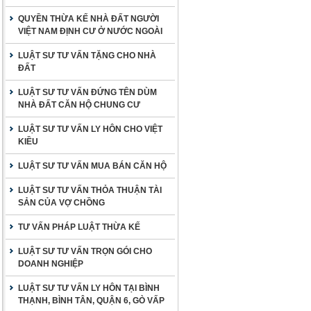
QUYỀN THỪA KẾ NHÀ ĐẤT NGƯỜI
VIỆT NAM ĐỊNH CƯ Ở NƯỚC NGOÀI
LUẬT SƯ TƯ VẤN TẶNG CHO NHÀ
ĐẤT
LUẬT SƯ TƯ VẤN ĐỨNG TÊN DÙM
NHÀ ĐẤT CĂN HỘ CHUNG CƯ
LUẬT SƯ TƯ VẤN LY HÔN CHO VIỆT
KIỀU
LUẬT SƯ TƯ VẤN MUA BÁN CĂN HỘ
LUẬT SƯ TƯ VẤN THỎA THUẬN TÀI
SẢN CỦA VỢ CHỒNG
TƯ VẤN PHÁP LUẬT THỪA KẾ
LUẬT SƯ TƯ VẤN TRỌN GÓI CHO
DOANH NGHIỆP
LUẬT SƯ TƯ VẤN LY HÔN TẠI BÌNH
THẠNH, BÌNH TÂN, QUẬN 6, GÒ VẤP