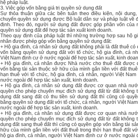
hệ pháp luật.
3. Việc góp vốn bằng giá trị quyền sử dụng đất
Sự thỏa thuận giữa các bên tuân theo điều kiện, nội dung,
chuyển quyền sử dụng được Bộ luật dân sự và pháp luật về đ
định. Theo đó, người sử dụng đất được góp phần vốn của 
quyền sử dụng đất để hợp tác sản xuất kinh doanh.
Theo quy định của pháp luật thì những trường hợp sau hộ gi
nhân được phép góp vốn bằng quyền sử dụng đất:
+ Hộ gia đình, cá nhân sử dụng đất không phải là đất thuê có
vốn bằng quyền sử dụng đất với tổ chức, hộ gia đình, cá n
Việt Nam định cư ở nước ngoài để hợp tác sản xuất, kinh doan
+ Hộ gia đình, cá nhân được Nhà nước cho thuê đất được 
vốn bằng tài sản thuộc sở hữu của mình gắn liền với đất thuê 
hạn thuê với tổ chức, hộ gia đình, cá nhân, người Việt Nam
nước ngoài để hợp tác sản xuất, kinh doanh.
+ Hộ gia đình, cá nhân sử dụng đất được cơ quan nhà nướ
quyền cho phép chuyển mục đích sử dụng đất từ đất không t
dụng đất sang đất có thu tiền sử dụng đất thì cũng có quy
bằng quyền sử dụng đất với tổ chức, cá nhân, người Việt Nam
nước ngoài để hợp tác sản xuất, kinh doanh.
+ Hộ gia đình, cá nhân sử dụng đất được cơ quan nhà nướ
quyền cho phép chuyển mục đích sử dụng đất từ đất không t
dụng đất sang thuê đất thì cũng có quyền góp vốn bằng tài sả
hữu của mình gắn liền với đất thuê trong thời hạn thuê đất vớ
hộ gia đình, cá nhân, người Việt Nam định cư ở nước ngoài 