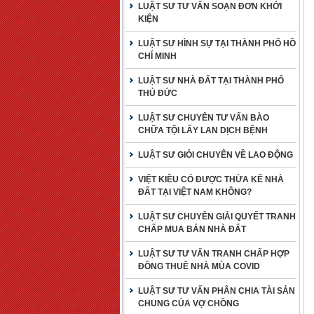
LUẬT SƯ TƯ VẤN SOẠN ĐƠN KHỞI
KIỆN
LUẬT SƯ HÌNH SỰ TẠI THÀNH PHỐ HỒ
CHÍ MINH
LUẬT SƯ NHÀ ĐẤT TẠI THÀNH PHỐ
THỦ ĐỨC
LUẬT SƯ CHUYÊN TƯ VẤN BÀO
CHỮA TỘI LÂY LAN DỊCH BỆNH
LUẬT SƯ GIỎI CHUYÊN VỀ LAO ĐỘNG
VIỆT KIỀU CÓ ĐƯỢC THỪA KẾ NHÀ
ĐẤT TẠI VIỆT NAM KHÔNG?
LUẬT SƯ CHUYÊN GIẢI QUYẾT TRANH
CHẤP MUA BÁN NHÀ ĐẤT
LUẬT SƯ TƯ VẤN TRANH CHẤP HỢP
ĐỒNG THUÊ NHÀ MÙA COVID
LUẬT SƯ TƯ VẤN PHÂN CHIA TÀI SẢN
CHUNG CỦA VỢ CHỒNG