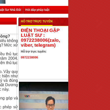
uật Sư Nhà Đất
Hỏi đáp pháp luật
HỖ TRỢ TRỰC TUYẾN
ĐIỆN THOẠI GẶP
LUẬT SƯ :
không?
0972238006(zalo,
 Nếu không
viber, telegram)
ng? Mức xử
Hỗ trợ trực tuyến:
iều thủ tục
0972238006
 năm 2004.
ện thủ tục
p. Vậy quy
c hiện như
ký và đúng
 Luật Dương
c này.
óng góp và
c phép sử