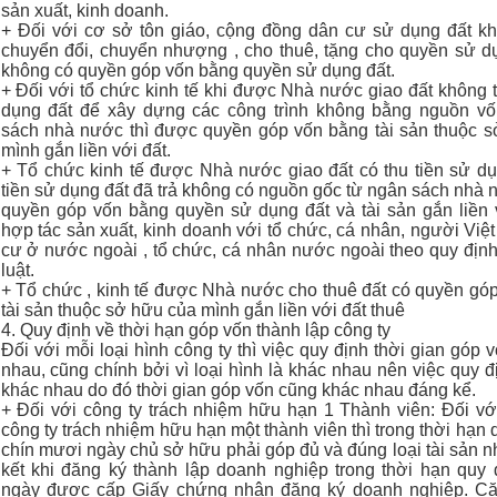
sản xuất, kinh doanh.
+ Đối với cơ sở tôn giáo, cộng đồng dân cư sử dụng đất 
chuyển đổi, chuyển nhượng , cho thuê, tặng cho quyền sử dụ
không có quyền góp vốn bằng quyền sử dụng đất.
+ Đối với tổ chức kinh tế khi được Nhà nước giao đất không t
dụng đất để xây dựng các công trình không bằng nguồn vố
sách nhà nước thì được quyền góp vốn bằng tài sản thuộc 
mình gắn liền với đất.
+ Tổ chức kinh tế được Nhà nước giao đất có thu tiền sử d
tiền sử dụng đất đã trả không có nguồn gốc từ ngân sách nhà n
quyền góp vốn bằng quyền sử dụng đất và tài sản gắn liền 
hợp tác sản xuất, kinh doanh với tổ chức, cá nhân, người Việ
cư ở nước ngoài , tổ chức, cá nhân nước ngoài theo quy địn
luật.
+ Tổ chức , kinh tế được Nhà nước cho thuê đất có quyền gó
tài sản thuộc sở hữu của mình gắn liền với đất thuê
4. Quy định về thời hạn góp vốn thành lập công ty
Đối với mỗi loại hình công ty thì việc quy định thời gian góp 
nhau, cũng chính bởi vì loại hình là khác nhau nên việc quy đ
khác nhau do đó thời gian góp vốn cũng khác nhau đáng kể.
+ Đối với công ty trách nhiệm hữu hạn 1 Thành viên: Đối với
công ty trách nhiệm hữu hạn một thành viên thì trong thời hạn 
chín mươi ngày chủ sở hữu phải góp đủ và đúng loại tài sản 
kết khi đăng ký thành lập doanh nghiệp trong thời hạn quy 
ngày được cấp Giấy chứng nhận đăng ký doanh nghiệp. Că