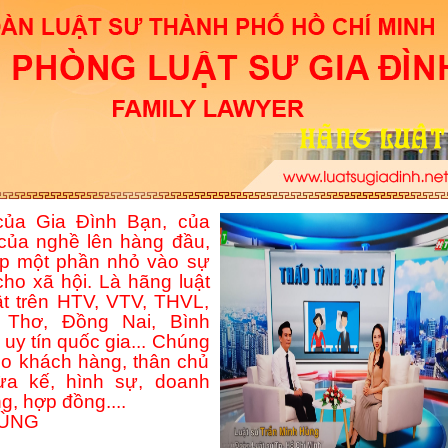
ủa Gia Đình Bạn, của
của nghề lên hàng đầu,
p một phần nhỏ vào sự
ho xã hội. Là hãng luật
ật trên HTV, VTV, THVL,
Thơ, Đồng Nai, Bình
uy tín quốc gia... Chúng
ho khách hàng, thân chủ
hừa kế, hình sự, doanh
g, hợp đồng....
HÙNG