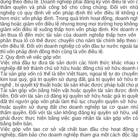
dụng theo điều lệ. Doanh nghiệp phải đăng ký vốn điều lệ với 
thẩm quyền và phải công bố cho công chúng. Đối với nh
nghiệp có quy định về vốn pháp định thì vốn điều lệ không
hơn mức vốn pháp định. Trong quá trình hoạt động, doanh ngh
tăng hoặc giảm vốn điều lệ nhưng trong mọi trường hợp không
giảm vốn điều lệ xuống thấp hơn vốn pháp định. Khi doanh 
ăn thua lỗ đến mức tài sản của doanh nghiệp thấp hơn vốn đ
phần thua lỗ có thể được chuyển cho năm tài chính tiếp theo
vốn điều lệ. Đối với doanh nghiệp có vốn đầu tư nước ngoài tạ
thì vốn pháp định đồng thời cũng là vốn điều lệ.
2. Quy định về việc góp vốn
Việc nhà đầu tư đưa tài sản dưới các hình thức khác nhau
nghiệp để trở thành chủ sở hữu hoặc đồng chủ sở hữu doanh 
Tài sản góp vốn có thể là tiền Việt Nam, ngoại tệ tự do chuyển
kim loại quý, giá trị quyền sử dụng đất, giá trị quyền sở hữu tr
nghệ , bí quyết kỹ thuật hoặc tài sản khác được pháp luật cho 
Tài sản góp vốn bằng hiện vật hoặc quyền tài sản được định
tiền. Đối với tài sản có đăng ký quyền sở hữu hoặc giá trị qu
đất thì người góp vốn phải làm thủ tục chuyển quyền sở hữu 
hoặc quyền sử dụng đất cho doanh nghiệp tại cơ quan nh
thẩm quyền. Đối với tài sản không đăng ký quyền sở hữu, vi
phải được thực hiện bằng việc giao nhận tài sản góp vốn c
bằng biên bản.
Việc góp vốn tạo cơ sở vật chất ban đầu cho hoạt động 
nghiệp, đảm bảo cho doanh nghiệp tham gia một cách độc lậ