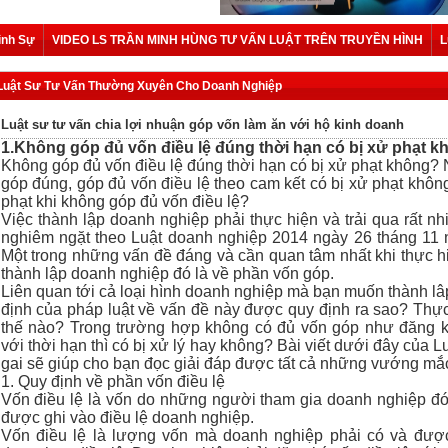
ình Sự
VIDEO LS TRẦN MINH HÙNG TƯ VẤN LUẬT TRÊN TRUYỀN HÌNH
L
Luật Sư Tư Vấn Thường Xuyên Cho Doanh Nghiệp
Luật sư tư vấn chia lợi nhuận góp vốn làm ăn với hộ kinh doanh
1.Không góp đủ vốn điều lệ đúng thời hạn có bị xử phạt 
Không góp đủ vốn điều lệ đúng thời hạn có bị xử phạt không?
góp đúng, góp đủ vốn điều lệ theo cam kết có bị xử phạt khô
phạt khi không góp đủ vốn điều lệ?
Việc thành lập doanh nghiệp phải thực hiện và trải qua rất nh
nghiêm ngặt theo Luật doanh nghiệp 2014 ngày 26 tháng 11
Một trong những vấn đề đáng và cần quan tâm nhất khi thực hi
thành lập doanh nghiệp đó là về phần vốn góp.
Liên quan tới cả loại hình doanh nghiệp mà bạn muốn thành lâ
định của pháp luật về vấn đề này được quy định ra sao? Thự
thế nào? Trong trường hợp không có đủ vốn góp như đăng 
với thời hạn thì có bị xử lý hay không? Bài viết dưới đây của
gai sẽ giúp cho bạn đọc giải đáp được tất cả những vướng mắ
1. Quy định về phần vốn điều lệ
Vốn điều lệ là vốn do những người tham gia doanh nghiệp đ
được ghi vào điều lệ doanh nghiệp.
Vốn điều lệ là lượng vốn mà doanh nghiệp phải có và đượ