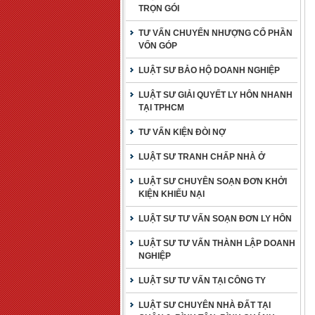
TRỌN GÓI
TƯ VẤN CHUYỂN NHƯỢNG CỔ PHẦN
VỐN GÓP
LUẬT SƯ BẢO HỘ DOANH NGHIỆP
LUẬT SƯ GIẢI QUYẾT LY HÔN NHANH
TẠI TPHCM
TƯ VẤN KIỆN ĐÒI NỢ
LUẬT SƯ TRANH CHẤP NHÀ Ở
LUẬT SƯ CHUYÊN SOẠN ĐƠN KHỞI
KIỆN KHIẾU NẠI
LUẬT SƯ TƯ VẤN SOẠN ĐƠN LY HÔN
LUẬT SƯ TƯ VẤN THÀNH LẬP DOANH
NGHIỆP
LUẬT SƯ TƯ VẤN TẠI CÔNG TY
LUẬT SƯ CHUYÊN NHÀ ĐẤT TẠI