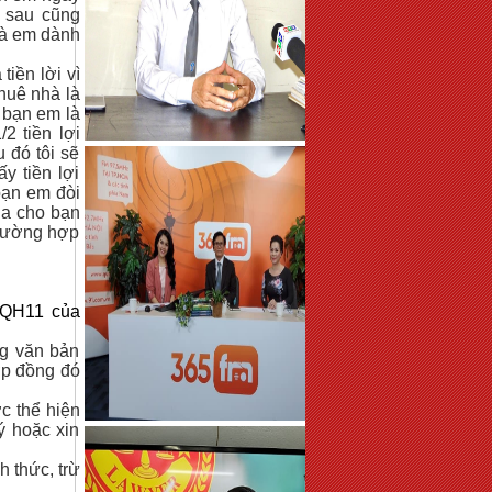
ó sau cũng
là em dành
tiền lời vì
huê nhà là
 bạn em là
2 tiền lợi
 đó tôi sẽ
y tiền lợi
bạn em đòi
ia cho bạn
trường hợp
5/QH11 của
ng văn bản
ợp đồng đó
c thể hiện
ý hoặc xin
 thức, trừ