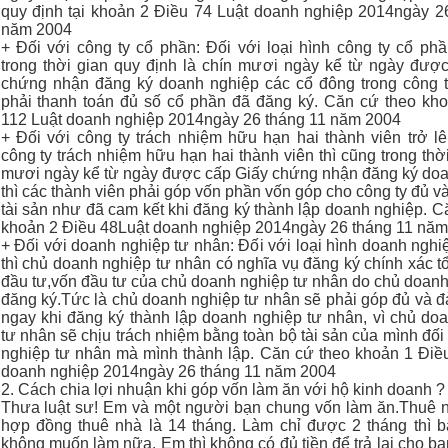
quy định tại khoản 2 Điều 74 Luật doanh nghiệp 2014ngày 2
năm 2004
+ Đối với công ty cổ phần: Đối với loại hình công ty cổ phầ
trong thời gian quy định là chín mươi ngày kể từ ngày đượ
chứng nhận đăng ký doanh nghiệp các cổ đông trong công 
phải thanh toán đủ số cổ phần đã đăng ký. Căn cứ theo kh
112 Luật doanh nghiệp 2014ngày 26 tháng 11 năm 2004
+ Đối với công ty trách nhiệm hữu hạn hai thành viên trở lê
công ty trách nhiệm hữu hạn hai thành viên thì cũng trong thờ
mươi ngày kể từ ngày được cấp Giấy chứng nhận đăng ký do
thì các thành viên phải góp vốn phần vốn góp cho công ty đủ v
tài sản như đã cam kết khi đăng ký thành lập doanh nghiệp. C
khoản 2 Điều 48Luật doanh nghiệp 2014ngày 26 tháng 11 nă
+ Đối với doanh nghiệp tư nhân: Đối với loại hình doanh nghi
thì chủ doanh nghiệp tư nhân có nghĩa vụ đăng ký chính xác t
đầu tư,vốn đầu tư của chủ doanh nghiệp tư nhân do chủ doanh
đăng ký.Tức là chủ doanh nghiệp tư nhân sẽ phải góp đủ và 
ngay khi đăng ký thành lập doanh nghiệp tư nhân, vì chủ do
tư nhân sẽ chịu trách nhiệm bằng toàn bộ tài sản của mình đối
nghiệp tư nhân mà mình thành lập. Căn cứ theo khoản 1 Điề
doanh nghiệp 2014ngày 26 tháng 11 năm 2004
2. Cách chia lợi nhuận khi góp vốn làm ăn với hộ kinh doanh ?
Thưa luật sư! Em và một người bạn chung vốn làm ăn.Thuê 
hợp đồng thuê nhà là 14 tháng. Làm chỉ được 2 tháng thì 
không muốn làm nữa. Em thì không có đủ tiền để trả lại cho b