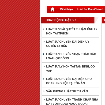
Giới thiệu
Luật Sư Bào Chữa H
HOẠT ĐỘNG LUẬT SƯ
LUẬT SƯ GIẢI QUYẾT THUẬN TÌNH LY
HÔN TẠI TPHCM
LUẬT SƯ CHUYÊN ĐẠI DIỆN ỦY
QUYỀN LY HÔN
LUẬT SƯ CHUYÊN SOẠN THẢO CÁC
LOẠI HỢP ĐỒNG
LUẬT SƯ LY HÔN TẠI TÂN BÌNH, GÒ
VẤP
LUẬT SƯ CHUYÊN ĐẠI DIỆN CHO
DOANH NGHIỆP TẠI TÒA ÁN
VĂN PHÒNG LUẬT SƯ TƯ VẤN
LUẬT SƯ CHUYÊN TRANH CHẤP NHÀ
ĐẤT VỚI NGƯỜI NƯỚC NGOÀI