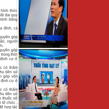
 hình thức
ất đai quy
mình bằng
a đình, cá
 quyền góp
hân, người
h.
quyền góp
trong thời
 định cư ở
c có thẩm
hu tiền sử
ền góp vốn
 định cư ở
c có thẩm
hu tiền sử
n thuộc sở
i tổ chức ,
để hợp tác