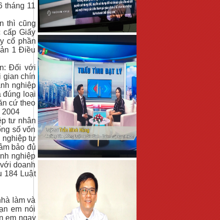
6 tháng 11
n thì cũng
c cấp Giấy
ty cổ phần
oản 1 Điều
n: Đối với
i gian chín
anh nghiệp
à đúng loại
ăn cứ theo
m 2004
ệp tư nhân
ổng số vốn
 nghiệp tự
đảm bảo đủ
anh nghiệp
 với doanh
u 184 Luật
nhà làm và
bạn em nói
ạn em ngay