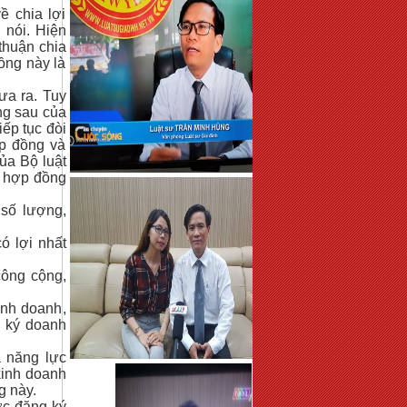
ề chia lợi
 nói. Hiện
 thuận chia
ồng này là
ưa ra. Tuy
ng sau của
ếp tục đòi
ợp đồng và
ủa Bộ luật
n hợp đồng
 số lượng,
ó lợi nhất
công cộng,
inh doanh,
g ký doanh
à năng lực
kinh doanh
g này.
ợc đăng ký