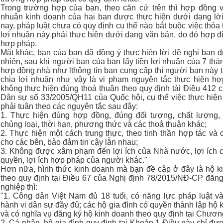
Trong trường hợp của bạn, theo căn cứ trên thì hợp đồng v
nhuận kinh doanh của hai bạn được thực hiện dưới dạng lời
nay, pháp luật chưa có quy định cụ thể nào bắt buộc việc thỏa
lợi nhuận này phải thực hiện dưới dạng văn bản, do đó hợp đ
hợp pháp.
Mặt khác, bạn của bạn đã đồng ý thực hiện lời đề nghị bạn đ
nhiên, sau khi người bạn của bạn lấy tiền lợi nhuận của 7 thá
hợp đồng nhà như lthông tin bạn cung cấp thì người bạn này ti
chia lợi nhuận như vậy là vi phạm nguyên tắc thực hiện h
không thực hiện đúng thoả thuận theo quy định tài Điều 412 c
Dân sự số 33/2005/QH11 của Quốc hội, cụ thể việc thực hiệ
phải tuân theo các nguyên tắc sau đây:
1. Thực hiện đúng hợp đồng, đúng đối tượng, chất lượng,
chủng loại, thời hạn, phương thức và các thoả thuận khác;
2. Thực hiện một cách trung thực, theo tinh thần hợp tác và c
cho các bên, bảo đảm tin cậy lẫn nhau;
3. Không được xâm phạm đến lợi ích của Nhà nước, lợi ích 
quyền, lợi ích hợp pháp của người khác."
Hơn nữa, hình thức kinh doanh mà bạn đề cập ở đây là hộ k
theo quy định tại Điều 67 của Nghị định 78/2015/NĐ-CP đăn
nghiệp thì:
"1. Công dân Việt Nam đủ 18 tuổi, có năng lực pháp luật v
hành vi dân sự đầy đủ; các hộ gia đình có quyền thành lập hộ 
và có nghĩa vụ đăng ký hộ kinh doanh theo quy định tại Chươn
2. Cá nhân, hộ gia đình quy định tại Khoản 1 Điều này chỉ đư