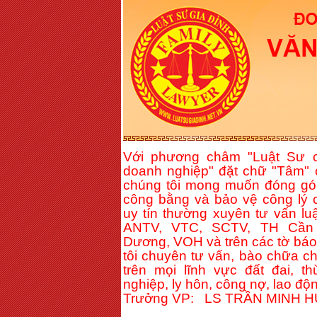
Với phương châm "Luật Sư c
doanh nghiệp" đặt chữ "Tâm" 
chúng tôi mong muốn đóng gó
công bằng và bảo vệ công lý c
uy tín thường xuyên tư vấn lu
ANTV, VTC, SCTV, TH Cần 
Dương, VOH và trên các tờ báo 
tôi chuyên tư vấn, bào chữa c
trên mọi lĩnh vực đất đai, t
nghiệp, ly hôn, công nợ, lao độn
Trưởng VP: LS TRẦN MINH 