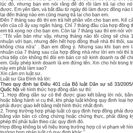
lúc đó, nhưng bạn em nói rằng để đó rồi làm trả lại cho n
được. Em yên tâm, và bắt đầu từ ngày đó làm được đồng nào 
lại đến tháng nào em cũng mang trả lại cho bạn em.
Đến 7 tháng sau đó thì em trả hết phần vốn cho bạn em. Kể cả 
vốn của cô ấy vay ngân hàng. Chỉ 7 tháng đầu của hợp đồng t
em trả xong nợ cho bạn em. Còn lại 7 tháng sau thì em nói với
: "Tôi vẫn bán như vậy, nhưng tháng nào tôi cũng sẽ chia 1/
nhuận với bạn, nhưng đến hết hợp đồng thuê nhà thì thôi, sau
không chia nữa" . Bạn em đồng ý. Nhưng sau khi bạn em lấ
nhuận của 7 tháng sau của hợp đồng nhà như lời em nói thì 
chia tiếp còn không thì đòi em bán cơ sở kinh doanh ra để ch
em. Giấy phép kinh doanh là em đứng tên. Xin cho hỏi trong 
này em phải làm sao?
Xin cảm ơn luật sư.
Luật sư Gia Đình trả lời:
Theo quy định tại Điều 401 của Bộ luật Dân sự số 33/200
Quốc hội
về hình thức hợp đồng dân sự thì:
"1. Hợp đồng dân sự có thể được giao kết bằng lời nói, bằ
hoặc bằng hành vi cụ thể, khi pháp luật không quy định loại h
phải được giao kết bằng một hình thức nhất định.
2. Trong trường hợp pháp luật có quy định hợp đồng phải đượ
bằng văn bản có công chứng hoặc chứng thực, phải đăng k
phép thì phải tuân theo các quy định đó.
Hợp đồng không bị vô hiệu trong trường hợp có vi phạm về hình
trường hợp pháp luật có quy định khác."