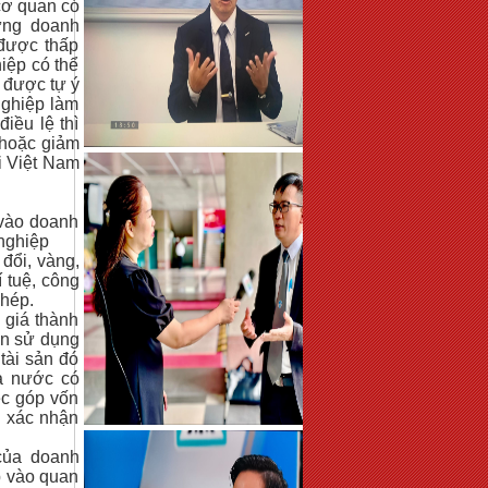
cơ quan có
ững doanh
 được thấp
iệp có thể
 được tự ý
nghiệp làm
iều lệ thì
 hoặc giảm
i Việt Nam
 vào doanh
nghiệp
 đổi, vàng,
í tuệ, công
phép.
 giá thành
yền sử dụng
tài sản đó
à nước có
ệc góp vốn
ó xác nhận
của doanh
p vào quan