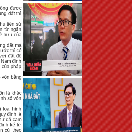
không được
ng đất thì
hu tiền sử
n từ ngân
sở hữu của
ụng đất mà
ước thì có
với đất để
t Nam định
h của pháp
p vốn bằng
vốn là khác
ịnh số vốn
 loại hình
quy định là
như đã cam
định kể từ
n cứ theo