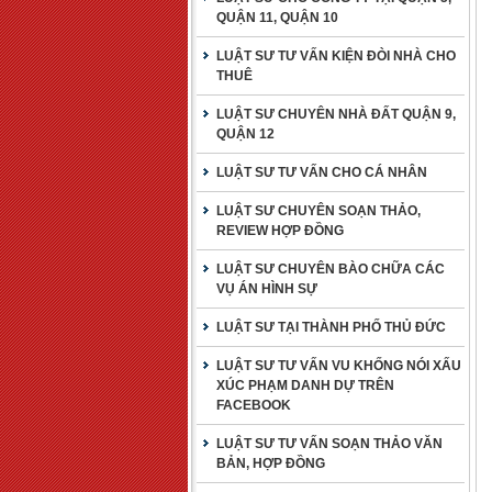
QUẬN 11, QUẬN 10
LUẬT SƯ TƯ VẤN KIỆN ĐÒI NHÀ CHO
THUÊ
LUẬT SƯ CHUYÊN NHÀ ĐẤT QUẬN 9,
QUẬN 12
LUẬT SƯ TƯ VẤN CHO CÁ NHÂN
LUẬT SƯ CHUYÊN SOẠN THẢO,
REVIEW HỢP ĐỒNG
LUẬT SƯ CHUYÊN BÀO CHỮA CÁC
VỤ ÁN HÌNH SỰ
LUẬT SƯ TẠI THÀNH PHỐ THỦ ĐỨC
LUẬT SƯ TƯ VẤN VU KHỐNG NÓI XẤU
XÚC PHẠM DANH DỰ TRÊN
FACEBOOK
LUẬT SƯ TƯ VẤN SOẠN THẢO VĂN
BẢN, HỢP ĐỒNG