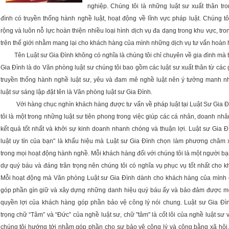
nghiệp. Chúng tôi là những luật sư xuất thân tro
đình có truyền thống hành nghề luật, hoạt động về lĩnh vực pháp luật. Chúng t
rộng và luôn nỗ lực hoàn thiện nhiều loại hình dịch vụ đa dạng trong khu vực, tr
trên thế giới nhằm mang lại cho khách hàng của mình những dịch vụ tư vấn hoàn 
Tên Luật sư Gia Đình không có nghĩa là chúng tôi chỉ chuyên về gia đình mà t
Gia Đình là do Văn phòng luật sư chúng tôi bao gồm các luật sư xuất thân từ các 
truyền thống hành nghề luật sư, yêu và đam mê nghề luật nên ý tưởng manh n
luật sư sáng lập đặt tên là Văn phòng luật sư Gia Đình.
Với hàng chục nghìn khách hàng được tư vấn về pháp luật tại Luật Sư Gia Đ
tôi là một trong những luật sư tiên phong trong việc giúp các cá nhân, doanh nh
kết quả tốt nhất và khởi sự kinh doanh nhanh chóng và thuận lợi. Luật sư Gia 
luật uy tín của bạn" là khẩu hiệu mà Luật sư Gia Đình chọn làm phương châm 
trong mọi hoạt động hành nghề. Mỗi khách hàng đối với chúng tôi là một người bạ
dự quý báu và đáng trân trọng nên chúng tôi có nghĩa vụ phục vụ tốt nhất cho 
Mỗi hoạt động mà Văn phòng Luật sư Gia Đình dành cho khách hàng của mình 
góp phần gìn giữ và xây dựng những danh hiệu quý báu ấy và bảo đảm được 
quyền lợi của khách hàng góp phần bảo vệ công lý nói chung. Luật sư Gia Đìn
trọng chữ “Tâm” và “Đức” của nghề luật sư, chữ "tâm" là cốt lõi của nghề luật sư 
chúng tôi hướng tới nhằm góp phần cho sự bảo vệ công lý và công bằng xã hội.