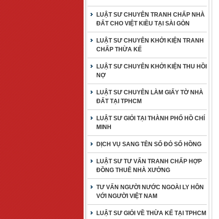
LUẬT SƯ CHUYÊN TRANH CHẤP NHÀ
ĐẤT CHO VIỆT KIỀU TẠI SÀI GÒN
LUẬT SƯ CHUYÊN KHỞI KIỆN TRANH
CHẤP THỪA KẾ
LUẬT SƯ CHUYÊN KHỞI KIỆN THU HỒI
NỢ
LUẬT SƯ CHUYÊN LÀM GIẤY TỜ NHÀ
ĐẤT TẠI TPHCM
LUẬT SƯ GIỎI TẠI THÀNH PHỐ HỒ CHÍ
MINH
DỊCH VỤ SANG TÊN SỔ ĐỎ SỔ HỒNG
LUẬT SƯ TƯ VẤN TRANH CHẤP HỢP
ĐỒNG THUÊ NHÀ XƯỞNG
TƯ VẤN NGƯỜI NƯỚC NGOÀI LY HÔN
VỚI NGƯỜI VIỆT NAM
LUẬT SƯ GIỎI VỀ THỪA KẾ TẠI TPHCM