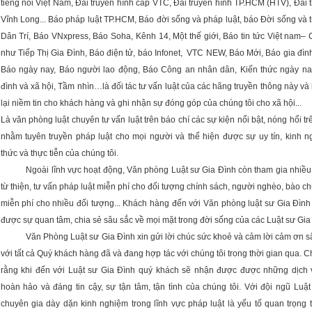
tiếng nói Việt Nam, Đài truyền hình cáp VTC, Đài truyền hình TP.HCM (HTV), Đài 
Vĩnh Long... Báo pháp luật TP.HCM, Báo đời sống và pháp luật, báo Đời sống và t
Dân Trí, Báo VNxpress, Báo Soha, Kênh 14, Một thế giới, Báo tin tức Việt nam– 
như Tiếp Thị Gia Đình, Báo điện tử, báo Infonet, VTC NEW, Báo Mới, Báo gia đìn
Báo ngày nay, Báo người lao động, Báo Công an nhân dân, Kiến thức ngày na
đình và xã hội, Tầm nhìn…là đối tác tư vấn luật của các hãng truyền thông này v
lại niềm tin cho khách hàng và ghi nhận sự đóng góp của chúng tôi cho xã hội...
Là văn phòng luật chuyên tư vấn luật trên báo chí các sự kiện nổi bật, nóng hổi t
nhằm tuyên truyền pháp luật cho mọi người và thể hiện được sự uy tín, kinh n
thức và thực tiễn của chúng tôi.
Ngoài lĩnh vực hoạt động, Văn phòng Luật sư Gia Đình còn tham gia nhiều
từ thiện, tư vấn pháp luật miễn phí cho đối tượng chính sách, người nghèo, bào c
miễn phí cho nhiều đối tượng... Khách hàng đến với Văn phòng luật sư Gia Đình
được sự quan tâm, chia sẻ sâu sắc về mọi mặt trong đời sống của các Luật sư Gia
Văn Phòng Luật sư Gia Đình xin gửi lời chúc sức khoẻ và cảm lời cảm ơn s
với tất cả Quý khách hàng đã và đang hợp tác với chúng tôi trong thời gian qua. Ch
rằng khi đến với Luật sư Gia Đình quý khách sẽ nhận được được những dịch 
hoàn hảo và đáng tin cậy, sự tận tâm, tận tình của chúng tôi. Với đội ngũ Luậ
chuyên gia dày dặn kinh nghiệm trong lĩnh vực pháp luật là yếu tố quan trọng 