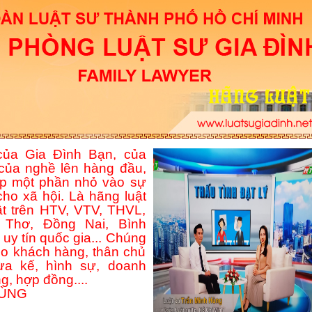
ủa Gia Đình Bạn, của
của nghề lên hàng đầu,
p một phần nhỏ vào sự
ho xã hội. Là hãng luật
ật trên HTV, VTV, THVL,
Thơ, Đồng Nai, Bình
uy tín quốc gia... Chúng
ho khách hàng, thân chủ
hừa kế, hình sự, doanh
g, hợp đồng....
HÙNG