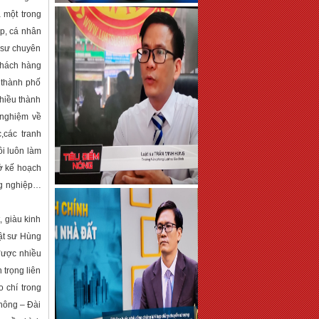
à một trong
ệp, cá nhân
t sư chuyên
khách hàng
 thành phố
nhiều thành
 nghiệm về
,các tranh
ôi luôn làm
Sở kế hoạch
ồng nghiệp…
 giàu kinh
uật sư Hùng
được nhiều
 trọng liên
 chí trong
Thông – Đài