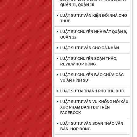
QUẬN 11, QUẬN 10
LUẬT SƯ TƯ VẤN KIỆN ĐÒI NHÀ CHO
THUÊ
LUẬT SƯ CHUYÊN NHÀ ĐẤT QUẬN 9,
QUẬN 12
LUẬT SƯ TƯ VẤN CHO CÁ NHÂN
LUẬT SƯ CHUYÊN SOẠN THẢO,
REVIEW HỢP ĐỒNG
LUẬT SƯ CHUYÊN BÀO CHỮA CÁC
VỤ ÁN HÌNH SỰ
LUẬT SƯ TẠI THÀNH PHỐ THỦ ĐỨC
LUẬT SƯ TƯ VẤN VU KHỐNG NÓI XẤU
XÚC PHẠM DANH DỰ TRÊN
FACEBOOK
LUẬT SƯ TƯ VẤN SOẠN THẢO VĂN
BẢN, HỢP ĐỒNG