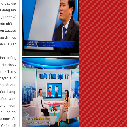
ng các gia
ôi đang mở
ong nước và
hảo nhất.
ên Luật sư
gia đình có
ha của các
ình, chúng
ân đạt được
Đình- "Hãng
xuyên suốt
n, một vinh
khách hàng.
cũng là để
mong muốn,
h luôn coi
và mục tiêu
 Chúng tôi