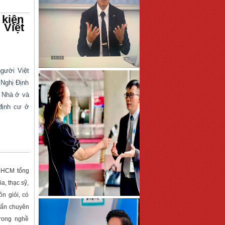
 kiện
Việt
gười Việt
 Nghị Định
t Nhà ở và
định cư ở
P.HCM tổng
a, thạc sỹ,
n giỏi, có
 vấn chuyên
trong nghề