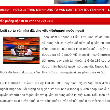
ình Sự
VIDEO LS TRẦN MINH HÙNG TƯ VẤN LUẬT TRÊN TRUYỀN HÌNH
L
Văn phòng luật sư tư vấn cho việt kiều
Luật sư tư vấn nhà đất cho việt kiều/người nước ngoài
Theo Điểm đ Khoản 1 Điều 179 Luật Đất đai 201
sử dụng đất có quyền để thừa kế quyền sử dụ
mình theo di chúc hoặc theo pháp luật. Trường
được thừa kế là người Việt Nam định cư ở nước n
đối tượng quy định tại Khoản 1 Điều 186 của Lu
được nhận thừa kế quyền sử dụng đất. Ngược lại,
thuộc đối tượng được quy định thì chỉ được hưởng giá trị của phần thừa kế đó.
Cụ thể, Khoản 1 Điều 186 Luật Đất đai 2013 quy định: Người Việt Nam định
ngoài thuộc các đối tượng có quyền sở hữu nhà ở theo quy định pháp luật về nh
quyền sở hữu nhà ở gắn liền với quyền sử dụng đất ở tại Việt Nam. Điều kiện để
Nam định cư ở nước ngoài được công nhận quyền sở hữu nhà ở tại Việt Nam bao