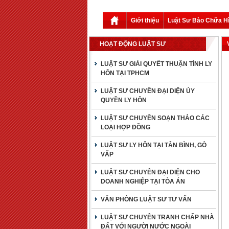
Giới thiệu
Luật Sư Bào Chữa H
HOẠT ĐỘNG LUẬT SƯ
LUẬT SƯ GIẢI QUYẾT THUẬN TÌNH LY
HÔN TẠI TPHCM
LUẬT SƯ CHUYÊN ĐẠI DIỆN ỦY
QUYỀN LY HÔN
LUẬT SƯ CHUYÊN SOẠN THẢO CÁC
LOẠI HỢP ĐỒNG
LUẬT SƯ LY HÔN TẠI TÂN BÌNH, GÒ
VẤP
LUẬT SƯ CHUYÊN ĐẠI DIỆN CHO
DOANH NGHIỆP TẠI TÒA ÁN
VĂN PHÒNG LUẬT SƯ TƯ VẤN
LUẬT SƯ CHUYÊN TRANH CHẤP NHÀ
ĐẤT VỚI NGƯỜI NƯỚC NGOÀI