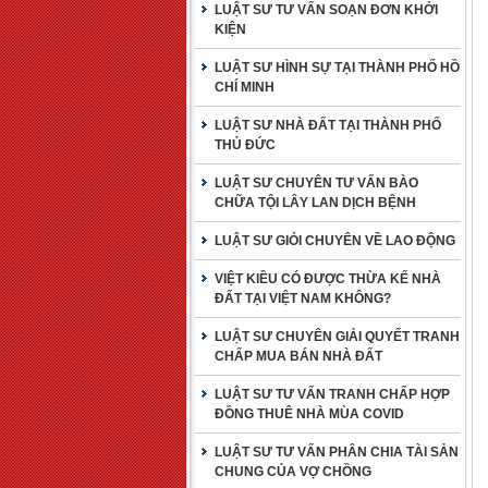
LUẬT SƯ TƯ VẤN SOẠN ĐƠN KHỞI
KIỆN
LUẬT SƯ HÌNH SỰ TẠI THÀNH PHỐ HỒ
CHÍ MINH
LUẬT SƯ NHÀ ĐẤT TẠI THÀNH PHỐ
THỦ ĐỨC
LUẬT SƯ CHUYÊN TƯ VẤN BÀO
CHỮA TỘI LÂY LAN DỊCH BỆNH
LUẬT SƯ GIỎI CHUYÊN VỀ LAO ĐỘNG
VIỆT KIỀU CÓ ĐƯỢC THỪA KẾ NHÀ
ĐẤT TẠI VIỆT NAM KHÔNG?
LUẬT SƯ CHUYÊN GIẢI QUYẾT TRANH
CHẤP MUA BÁN NHÀ ĐẤT
LUẬT SƯ TƯ VẤN TRANH CHẤP HỢP
ĐỒNG THUÊ NHÀ MÙA COVID
LUẬT SƯ TƯ VẤN PHÂN CHIA TÀI SẢN
CHUNG CỦA VỢ CHỒNG