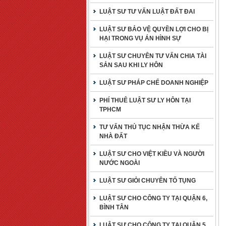
LUẬT SƯ TƯ VẤN LUẬT ĐẤT ĐAI
LUẬT SƯ BẢO VỆ QUYỀN LỢI CHO BỊ
HẠI TRONG VỤ ÁN HÌNH SỰ
LUẬT SƯ CHUYÊN TƯ VẤN CHIA TÀI
SẢN SAU KHI LY HÔN
LUẬT SƯ PHÁP CHẾ DOANH NGHIỆP
PHÍ THUÊ LUẬT SƯ LY HÔN TẠI
TPHCM
TƯ VẤN THỦ TỤC NHẬN THỪA KẾ
NHÀ ĐẤT
LUẬT SƯ CHO VIỆT KIỀU VÀ NGƯỜI
NƯỚC NGOÀI
LUẬT SƯ GIỎI CHUYÊN TỐ TỤNG
LUẬT SƯ CHO CÔNG TY TẠI QUẬN 6,
BÌNH TÂN
LUẬT SƯ CHO CÔNG TY TẠI QUẬN 5,