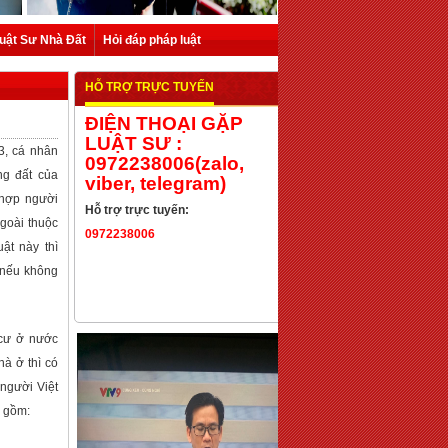
uật Sư Nhà Đất
Hỏi đáp pháp luật
HỖ TRỢ TRỰC TUYẾN
ĐIỆN THOẠI GẶP
LUẬT SƯ :
3, cá nhân
0972238006(zalo,
ng đất của
viber, telegram)
 hợp người
Hỗ trợ trực tuyến:
goài thuộc
0972238006
ật này thì
 nếu không
 cư ở nước
à ở thì có
 người Việt
 gồm: