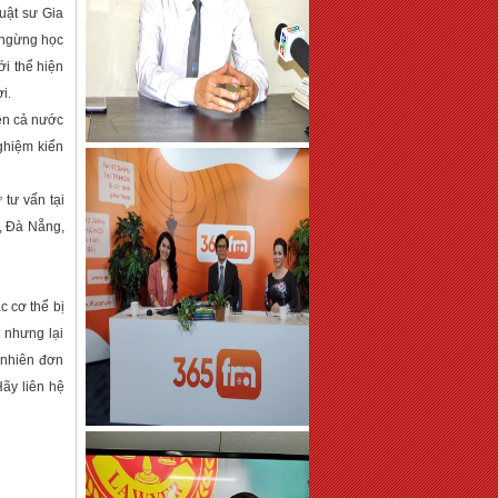
uật sư Gia
g ngừng học
i thể hiện
i.
rên cả nước
ghiệm kiến
 tư vấn tại
, Đà Nẵng,
c cơ thể bị
 nhưng lại
 nhiên đơn
Hãy liên hệ