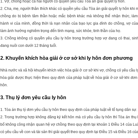
1. Vợ, chồng hoặc cả hai người có quyền yêu cầu Tòa án giải quyết ly hôn.
2. Cha, mẹ, người thân thích khác có quyền yêu cầu Tòa án giải quyết ly hôn khi 
chồng do bị bệnh tâm thần hoặc mắc bệnh khác mà không thể nhận thức, là
hành vi của mình, đồng thời là nạn nhân của bạo lực gia đình do chồng, vợ của
làm ảnh hưởng nghiêm trọng đến tính mạng, sức khỏe, tinh thần của họ.
3. Chồng không có quyền yêu cầu ly hôn trong trường hợp vợ đang có thai, sin
đang nuôi con dưới 12 tháng tuổi.
2. Khuyến khích hòa giải ở cơ sở khi ly hôn đơn phương
Nhà nước và xã hội khuyến khích việc hòa giải ở cơ sở khi vợ, chồng có yêu cầu l
hòa giải được thực hiện theo quy định của pháp luật về hòa giải ở cơ sở khi đơ
hôn.
3. Thụ lý đơn yêu cầu ly hôn
1. Tòa án thụ lý đơn yêu cầu ly hôn theo quy định của pháp luật về tố tụng dân sự.
2. Trong trường hợp không đăng ký kết hôn mà có yêu cầu ly hôn thì Tòa án thụ 
bố không công nhận quan hệ vợ chồng theo quy định tại khoản 1 Điều 14 của Luậ
có yêu cầu về con và tài sản thì giải quyết theo quy định tại Điều 15 và Điều 16 củ