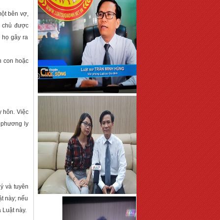
một bên vợ,
m chủ được
 họ gây ra
h con hoặc
y hôn. Việc
n phương ly
lý và tuyên
t này; nếu
a Luật này.