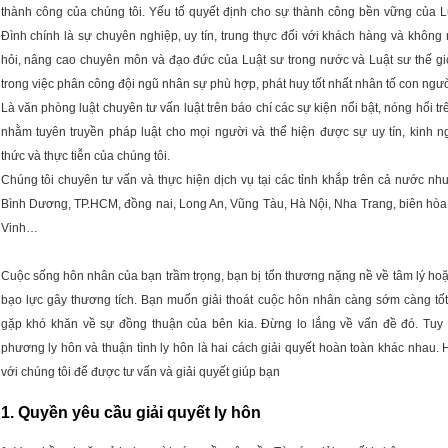
thành công của chúng tôi. Yếu tố quyết định cho sự thành công bền vững của L
Đình chính là sự chuyên nghiệp, uy tín, trung thực đối với khách hàng và khôn
hỏi, nâng cao chuyên môn và đạo đức của Luật sư trong nước và Luật sư thế giớ
trong việc phân công đội ngũ nhân sự phù hợp, phát huy tốt nhất nhân tố con ngườ
Là văn phòng luật chuyên tư vấn luật trên báo chí các sự kiện nổi bật, nóng hổi t
nhằm tuyên truyền pháp luật cho mọi người và thể hiện được sự uy tín, kinh n
thức và thực tiễn của chúng tôi.
Chúng tôi chuyên tư vấn và thực hiện dịch vụ tại các tỉnh khắp trên cả nước như
Bình Dương, TP.HCM, đồng nai, Long An, Vũng Tàu, Hà Nội, Nha Trang, biên hòa
Vinh…
Cuộc sống hôn nhân của bạn trầm trọng, bạn bị tổn thương nặng nề về tâm lý hoặ
bạo lực gây thương tích. Bạn muốn giải thoát cuộc hôn nhân càng sớm càng tốt
gặp khó khăn về sự đồng thuận của bên kia. Đừng lo lắng về vấn đề đó. Tuy
phương ly hôn và
thuận tình ly hôn
là hai cách giải quyết hoàn toàn khác nhau. 
với chúng tôi để được tư vấn và giải quyết giúp bạn
1. Quyền yêu cầu giải quyết ly hôn