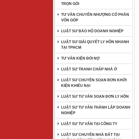
TRỌN GÓI
TƯ VẤN CHUYỂN NHƯỢNG CỔ PHẦN
VỐN GÓP
LUẬT SƯ BẢO HỘ DOANH NGHIỆP
LUẬT SƯ GIẢI QUYẾT LY HÔN NHANH
TẠI TPHCM
TƯ VẤN KIỆN ĐÒI NỢ
LUẬT SƯ TRANH CHẤP NHÀ Ở
LUẬT SƯ CHUYÊN SOẠN ĐƠN KHỞI
KIỆN KHIẾU NẠI
LUẬT SƯ TƯ VẤN SOẠN ĐƠN LY HÔN
LUẬT SƯ TƯ VẤN THÀNH LẬP DOANH
NGHIỆP
LUẬT SƯ TƯ VẤN TẠI CÔNG TY
LUẬT SƯ CHUYÊN NHÀ ĐẤT TẠI