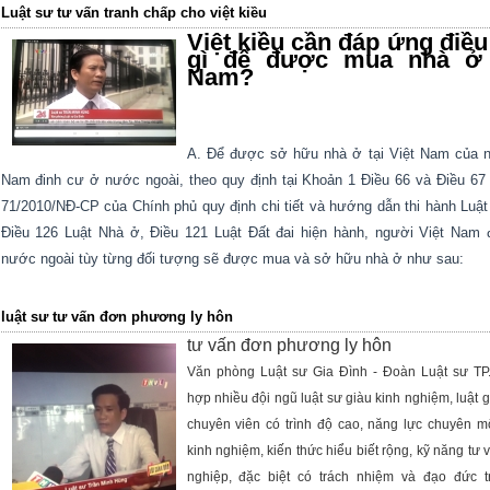
Luật sư tư vấn tranh chấp cho việt kiều
Việt kiều cần đáp ứng điều
gì để được mua nhà ở 
Nam?
A. Để được sở hữu nhà ở tại Việt Nam của n
Nam đinh cư ở nước ngoài, theo quy định tại Khoản 1 Điều 66 và Điều 67
71/2010/NĐ-CP của Chính phủ quy định chi tiết và hướng dẫn thi hành Luậ
Điều 126 Luật Nhà ở, Điều 121 Luật Đất đai hiện hành, người Việt Nam 
nước ngoài tùy từng đối tượng sẽ được mua và sở hữu nhà ở như sau:
luật sư tư vấn đơn phương ly hôn
tư vấn đơn phương ly hôn
Văn phòng Luật sư Gia Đình - Đoàn Luật sư T
hợp nhiều đội ngũ luật sư giàu kinh nghiệm, luật gi
chuyên viên có trình độ cao, năng lực chuyên mô
kinh nghiệm, kiến thức hiểu biết rộng, kỹ năng tư
nghiệp, đặc biệt có trách nhiệm và đạo đức 