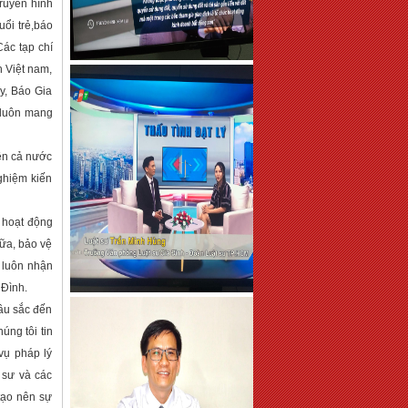
truyền hình
uổi trẻ,báo
Các tạp chí
h Việt nam,
y, Báo Gia
à luôn mang
rên cả nước
ghiệm kiến
 hoạt động
hữa, bảo vệ
 luôn nhận
 Đình.
âu sắc đến
úng tôi tin
vụ pháp lý
t sư và các
tạo nên sự