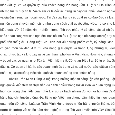
luôn đặt lợi ích và quyền lợi của khách hàng lên hàng đầu. Luật sư Gia Đình l
những luật sư uy tín tại Việt Nam và là đối tác đáng tin cậy của nhiều doanh nghi
và gia đình trong và ngoài nước. Tại đây tập trung các Luật sư có đạo đức và luậ
nghiệp trong chuyên môn cũng như trong cách giải quyết công việc, hồ sơ cho 
hiệu quả. Với 12 năm kinh nghiệm trong lĩnh vực pháp lý và công tác tại nhiều
khác nhau cùng với kinh nghiệm, học hỏi nhiều luật sư, bạn bè đang làm việc tại 
phố trên thế giới…Hãng luật Gia Đình hội đủ những phẩm chất, kỷ năng, kinh
chuyên môn và đạo đức đủ khả năng giải quyết và tranh tụng những vụ việc
chấp phức tạp và khó xảy ra tại các thành phố lớn ở Việt Nam. Hơn nữa, chúng t
việc với các cơ quan như Tòa án, Viện kiểm sát, Công an Điều tra, Sở tư pháp, 
đầu tư, Cơ quan thi hành, các doanh nghiệp trong và ngoài nước, các luật sư đ
nhằm đạt được công việc hiệu quả và nhanh chóng cho khách hàng...
Luật sư Trần Minh Hùng là một trong những luật sư sáng lập văn phòng luật,
nghiệm về kiến thức và thực tiễn đã dành nhiều thắng lợi vụ kiện và quan trọng l
luôn coi trọng chữ TÂM của nghề luật sư và trách nhiệm đối với xã hội nên đã 
hãng báo chí, truyền thông, Đài tiếng nói Việt nam phỏng vấn nhiều lĩnh vực quan
quan đến đời sống. Luật sư Trần Minh Hùng được nhiều hãng truyền thông, báo
nước tin tưởng với nhiều năm kinh nghiệm trong lĩnh vực tư vấn trên VOV Giao 