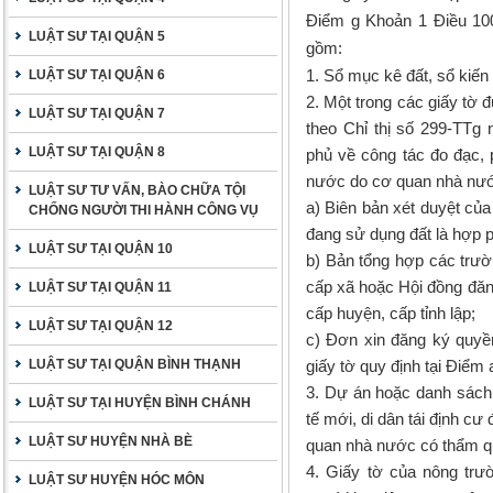
Điểm g Khoản 1 Điều 100
LUẬT SƯ TẠI QUẬN 5
gồm:
1. Sổ mục kê đất, sổ kiến
LUẬT SƯ TẠI QUẬN 6
2. Một trong các giấy tờ 
LUẬT SƯ TẠI QUẬN 7
theo Chỉ thị số 299-TTg
LUẬT SƯ TẠI QUẬN 8
phủ về công tác đo đạc, 
nước do cơ quan nhà nướ
LUẬT SƯ TƯ VẤN, BÀO CHỮA TỘI
a) Biên bản xét duyệt củ
CHỐNG NGƯỜI THI HÀNH CÔNG VỤ
đang sử dụng đất là hợp 
LUẬT SƯ TẠI QUẬN 10
b) Bản tổng hợp các trư
cấp xã hoặc Hội đồng đăn
LUẬT SƯ TẠI QUẬN 11
cấp huyện, cấp tỉnh lập;
LUẬT SƯ TẠI QUẬN 12
c) Đơn xin đăng ký quyề
LUẬT SƯ TẠI QUẬN BÌNH THẠNH
giấy tờ quy định tại Điểm
3. Dự án hoặc danh sách 
LUẬT SƯ TẠI HUYỆN BÌNH CHÁNH
tế mới, di dân tái định c
LUẬT SƯ HUYỆN NHÀ BÈ
quan nhà nước có thẩm q
4. Giấy tờ của nông trư
LUẬT SƯ HUYỆN HÓC MÔN