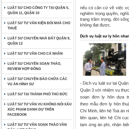
nếu có căn cứ về việc vợ
LUẬT SƯ CHO CÔNG TY TẠI QUẬN 5,
QUẬN 11, QUẬN 10
nghiêm trọng quyền, nghĩ
trạng trầm trọng, đời số
LUẬT SƯ TƯ VẤN KIỆN ĐÒI NHÀ CHO
không đạt được.
THUÊ
Dịch vụ luật sư ly hôn nhan
LUẬT SƯ CHUYÊN NHÀ ĐẤT QUẬN 9,
QUẬN 12
LUẬT SƯ TƯ VẤN CHO CÁ NHÂN
LUẬT SƯ CHUYÊN SOẠN THẢO,
REVIEW HỢP ĐỒNG
LUẬT SƯ CHUYÊN BÀO CHỮA CÁC
-
Dịch vụ luật sư tại Quận
VỤ ÁN HÌNH SỰ
Quận 3
với nhiệm vụ thực
LUẬT SƯ TẠI THÀNH PHỐ THỦ ĐỨC
soạn đơn ly hôn dựa t
theo
mẫu đơn ly hôn thuậ
LUẬT SƯ TƯ VẤN VU KHỐNG NÓI XẤU
XÚC PHẠM DANH DỰ TRÊN
Chí Minh
, liên hệ Toà án
FACEBOOK
liên quan, liên hệ Chi c
tạm ứng án phí, nhận biên
LUẬT SƯ TƯ VẤN SOẠN THẢO VĂN