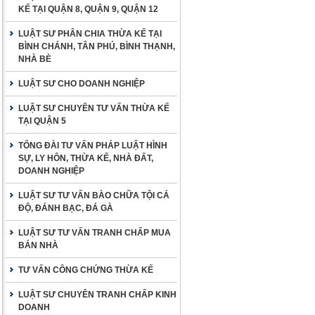
KẾ TẠI QUẬN 8, QUẬN 9, QUẬN 12
LUẬT SƯ PHÂN CHIA THỪA KẾ TẠI
BÌNH CHÁNH, TÂN PHÚ, BÌNH THẠNH,
NHÀ BÈ
LUẬT SƯ CHO DOANH NGHIỆP
LUẬT SƯ CHUYÊN TƯ VẤN THỪA KẾ
TẠI QUẬN 5
TỔNG ĐÀI TƯ VẤN PHÁP LUẬT HÌNH
SỰ, LY HÔN, THỪA KẾ, NHÀ ĐẤT,
DOANH NGHIỆP
LUẬT SƯ TƯ VẤN BÀO CHỮA TỘI CÁ
ĐỘ, ĐÁNH BẠC, ĐÁ GÀ
LUẬT SƯ TƯ VẤN TRANH CHẤP MUA
BÁN NHÀ
TƯ VẤN CÔNG CHỨNG THỪA KẾ
LUẬT SƯ CHUYÊN TRANH CHẤP KINH
DOANH