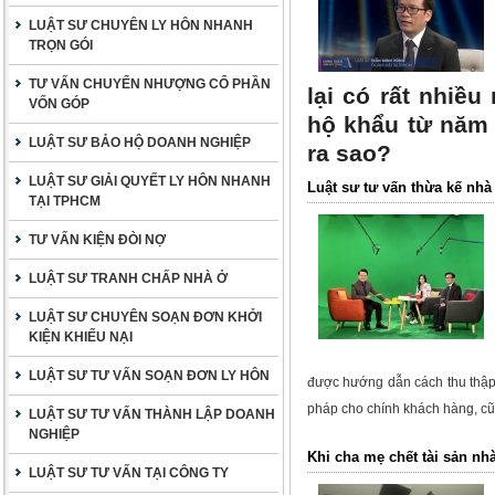
LUẬT SƯ CHUYÊN LY HÔN NHANH
TRỌN GÓI
TƯ VẤN CHUYỂN NHƯỢNG CỔ PHẦN
lại có rất nhiều
VỐN GÓP
hộ khẩu từ năm 
LUẬT SƯ BẢO HỘ DOANH NGHIỆP
ra sao?
LUẬT SƯ GIẢI QUYẾT LY HÔN NHANH
Luật sư tư vấn thừa kế nhà 
TẠI TPHCM
TƯ VẤN KIỆN ĐÒI NỢ
LUẬT SƯ TRANH CHẤP NHÀ Ở
LUẬT SƯ CHUYÊN SOẠN ĐƠN KHỞI
KIỆN KHIẾU NẠI
LUẬT SƯ TƯ VẤN SOẠN ĐƠN LY HÔN
được hướng dẫn cách thu thậ
pháp cho chính khách hàng
, c
LUẬT SƯ TƯ VẤN THÀNH LẬP DOANH
NGHIỆP
Khi cha mẹ chết tài sản nh
LUẬT SƯ TƯ VẤN TẠI CÔNG TY