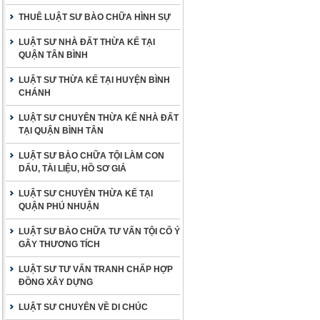
THUÊ LUẬT SƯ BÀO CHỮA HÌNH SỰ
LUẬT SƯ NHÀ ĐẤT THỪA KẾ TẠI
QUẬN TÂN BÌNH
LUẬT SƯ THỪA KẾ TẠI HUYỆN BÌNH
CHÁNH
LUẬT SƯ CHUYÊN THỪA KẾ NHÀ ĐẤT
TẠI QUẬN BÌNH TÂN
LUẬT SƯ BÀO CHỮA TỘI LÀM CON
DẤU, TÀI LIỆU, HỒ SƠ GIẢ
LUẬT SƯ CHUYÊN THỪA KẾ TẠI
QUẬN PHÚ NHUẬN
LUẬT SƯ BÀO CHỮA TƯ VẤN TỘI CỐ Ý
GÂY THƯƠNG TÍCH
LUẬT SƯ TƯ VẤN TRANH CHẤP HỢP
ĐỒNG XÂY DỰNG
LUẬT SƯ CHUYÊN VỀ DI CHÚC