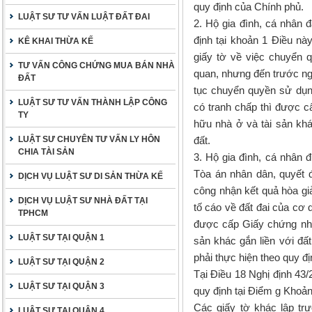
quy định của Chính phủ.
LUẬT SƯ TƯ VẤN LUẬT ĐẤT ĐAI
2. Hộ gia đình, cá nhân 
định tại khoản 1 Điều nà
KÊ KHAI THỪA KẾ
giấy tờ về việc chuyển 
TƯ VẤN CÔNG CHỨNG MUA BÁN NHÀ
quan, nhưng đến trước ngà
ĐẤT
tục chuyển quyền sử dụng
LUẬT SƯ TƯ VẤN THÀNH LẬP CÔNG
có tranh chấp thì được 
TY
hữu nhà ở và tài sản khá
LUẬT SƯ CHUYÊN TƯ VẤN LY HÔN
đất.
CHIA TÀI SẢN
3. Hộ gia đình, cá nhân 
Tòa án nhân dân, quyết đ
DỊCH VỤ LUẬT SƯ DI SẢN THỪA KẾ
công nhận kết quả hòa giải
DỊCH VỤ LUẬT SƯ NHÀ ĐẤT TẠI
tố cáo về đất đai của cơ
TPHCM
được cấp Giấy chứng nhậ
LUẬT SƯ TẠI QUẬN 1
sản khác gắn liền với đất
phải thực hiện theo quy đị
LUẬT SƯ TẠI QUẬN 2
Tại Điều 18 Nghị định 43
LUẬT SƯ TẠI QUẬN 3
quy định tại Điểm g Khoản
Các giấy tờ khác lập tr
LUẬT SƯ TẠI QUẬN 4