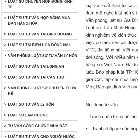
LUẬT SƯ CHUYÊN HỢP ĐỒNG KINH
luật sư xuất thân từ các 
TẾ
đam mê nghề luật nên ý t
LUẬT SƯ TƯ VẤN HỢP ĐỒNG MUA
Văn phòng luật sư Gia Đì
BÁN HÀNG HÓA
Luật sư Trần Minh Hùng T
LUẬT SƯ TƯ VẤN TẠI BÌNH DƯƠNG
kinh nghiệm về kiến thức 
việc có tâm nên đã được 
LUẬT SƯ TẠI BIÊN HÒA ĐỒNG NAI
VTC, đài tiếng nói Việt n
VĂN PHÒNG LUẬT SƯ TƯ VẤN LY HÔN
đời sống. Với nhiều năm k
tiếng nói Việt Nam, Đài
LUẬT SƯ TƯ VẤN TẠI LONG AN
luật, Báo pháp luật TP.H
LUẬT SƯ TƯ VẤN TẠI CẦN THƠ
giới Các tạp chí như Tiế
Mới, Báo gia đình Việt n
VĂN PHÒNG LUẬT SƯ CHUYÊN THỪA
KẾ
Nội dung tư vấn
LUẬT SƯ TƯ VẤN LY HÔN
LUẬT SƯ LÀM CHỨNG
Tranh chấp trong nội bộ 
TƯ VẤN CÔNG CHỨNG NHÀ ĐẤT
• Tranh chấp về các hợp 
LUẬT SƯ TƯ VẤN CHO NGƯỜI NƯỚC