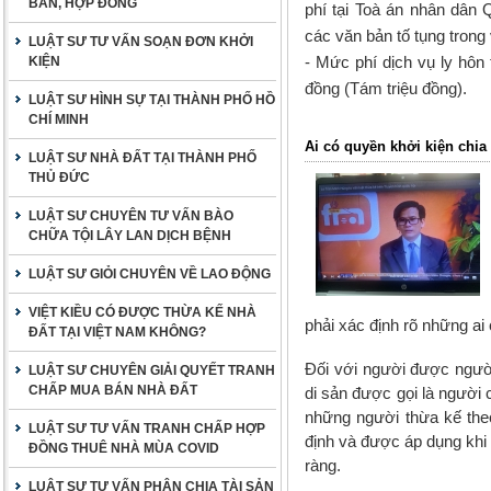
BẢN, HỢP ĐỒNG
phí tại Toà án nhân dân 
các văn bản tố tụng trong
LUẬT SƯ TƯ VẤN SOẠN ĐƠN KHỞI
- Mức phí
dịch vụ ly hôn 
KIỆN
đồng (Tám triệu đồng).
LUẬT SƯ HÌNH SỰ TẠI THÀNH PHỐ HỒ
CHÍ MINH
Ai có quyền khởi kiện chia
LUẬT SƯ NHÀ ĐẤT TẠI THÀNH PHỐ
THỦ ĐỨC
LUẬT SƯ CHUYÊN TƯ VẤN BÀO
CHỮA TỘI LÂY LAN DỊCH BỆNH
LUẬT SƯ GIỎI CHUYÊN VỀ LAO ĐỘNG
VIỆT KIỀU CÓ ĐƯỢC THỪA KẾ NHÀ
phải xác định rõ những ai
ĐẤT TẠI VIỆT NAM KHÔNG?
Đối với người được người 
LUẬT SƯ CHUYÊN GIẢI QUYẾT TRANH
CHẤP MUA BÁN NHÀ ĐẤT
di sản được gọi là người 
những người thừa kế theo
LUẬT SƯ TƯ VẤN TRANH CHẤP HỢP
định và được áp dụng khi
ĐỒNG THUÊ NHÀ MÙA COVID
ràng.
LUẬT SƯ TƯ VẤN PHÂN CHIA TÀI SẢN