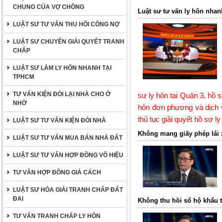
CHUNG CỦA VỢ CHỒNG
Luật sư tư vấn ly hôn nhan
LUẬT SƯ TƯ VẤN THU HỒI CÔNG NỢ
LUẬT SƯ CHUYÊN GIẢI QUYẾT TRANH
CHẤP
LUẬT SƯ LÀM LY HÔN NHANH TẠI
TPHCM
TƯ VẤN KIỆN ĐÒI LẠI NHÀ CHO Ở
sư ly hôn tại Quận 3
, hồ 
NHỜ
hôn đơn phương
và
dịch 
thủ tục giải quyết
hồ sơ ly
LUẬT SƯ TƯ VẤN KIỆN ĐÒI NHÀ
Không mang giấy phép lái 
LUẬT SƯ TƯ VẤN MUA BÁN NHÀ ĐẤT
LUẬT SƯ TƯ VẤN HỢP ĐỒNG VÔ HIỆU
TƯ VẤN HỢP ĐỒNG GIẢ CÁCH
LUẬT SƯ HÒA GIẢI TRANH CHẤP ĐẤT
ĐAI
Không thu hồi sổ hộ khẩu 
TƯ VẤN TRANH CHẤP LY HÔN