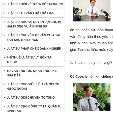
LUẬT SƯ GIỎI VỀ THỪA KẾ TẠI TPHCM
LUẬT SƯ TƯ VẤN LUẬT ĐẤT ĐAI
LUẬT SƯ BẢO VỆ QUYỀN LỢI CHO BỊ
HẠI TRONG VỤ ÁN HÌNH SỰ
án ghi nhận sự thỏa thuậ
LUẬT SƯ CHUYÊN TƯ VẤN CHIA TÀI
vấn đề ly hôn theo yêu 
SẢN SAU KHI LY HÔN
tình ly hôn. Vậy thuận tì
LUẬT SƯ PHÁP CHẾ DOANH NGHIỆP
giải đáp các thắc mắc này
PHÍ THUÊ LUẬT SƯ LY HÔN TẠI
TPHCM
1. Thuận tình ly hôn là gì?
TƯ VẤN THỦ TỤC NHẬN THỪA KẾ
NHÀ ĐẤT
Có được ly hôn khi chồng 
LUẬT SƯ CHO VIỆT KIỀU VÀ NGƯỜI
NƯỚC NGOÀI
LUẬT SƯ GIỎI CHUYÊN TỐ TỤNG
LUẬT SƯ CHO CÔNG TY TẠI QUẬN 6,
BÌNH TÂN