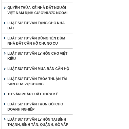
QUYỀN THỪA KẾ NHÀ ĐẤT NGƯỜI
VIỆT NAM ĐỊNH CƯ Ở NƯỚC NGOÀI
LUẬT SƯ TƯ VẤN TẶNG CHO NHÀ
ĐẤT
LUẬT SƯ TƯ VẤN ĐỨNG TÊN DÙM
NHÀ ĐẤT CĂN HỘ CHUNG CƯ
LUẬT SƯ TƯ VẤN LY HÔN CHO VIỆT
KIỀU
LUẬT SƯ TƯ VẤN MUA BÁN CĂN HỘ
LUẬT SƯ TƯ VẤN THỎA THUẬN TÀI
SẢN CỦA VỢ CHỒNG
TƯ VẤN PHÁP LUẬT THỪA KẾ
LUẬT SƯ TƯ VẤN TRỌN GÓI CHO
DOANH NGHIỆP
LUẬT SƯ TƯ VẤN LY HÔN TẠI BÌNH
THẠNH, BÌNH TÂN, QUẬN 6, GÒ VẤP