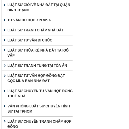
LUẬT SƯ GIỎI VỀ NHÀ ĐẤT TẠI QUẬN
BÌNH THẠNH
TƯ VẤN DU HỌC XIN VISA
LUẬT SƯ TRANH CHẤP NHÀ ĐẤT
LUẬT SƯ TƯ VẤN DI CHÚC
LUẬT SƯ THỪA KẾ NHÀ ĐẤT TẠI GÒ
VẤP
LUẬT SƯ TRANH TỤNG TẠI TÒA ÁN
LUẬT SƯ TƯ VẤN HỢP ĐỒNG ĐẶT
CỌC MUA BÁN NHÀ ĐẤT
LUẬT SƯ CHUYÊN TƯ VẤN HỢP ĐỒNG
THUÊ NHÀ
VĂN PHÒNG LUẬT SƯ CHUYÊN HÌNH
SỰ TẠI TPHCM
LUẬT SƯ CHUYÊN TRANH CHẤP HỢP
ĐỒNG