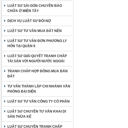
LUẬT SƯ SÀI GÒN CHUYÊN BÀO
CHỮA Ở MIỀN TÂY
DỊCH VỤ LUẬT SƯ ĐÒI NỢ
LUẬT SƯ TƯ VẤN MUA ĐẤT NỀN
LUẬT SƯ TƯ VẤN ĐƠN PHƯƠNG LY
HÔN TẠI QUẬN 6
LUẬT SƯ GIẢI QUYẾT TRANH CHẤP
TÀI SẢN VỚI NGƯỜI NƯỚC NGOÀI
TRANH CHẤP HỢP ĐỒNG MUA BÁN
ĐẤT
TƯ VẤN THÀNH LẬP CHI NHÁNH VĂN
PHÒNG ĐẠI DIỆN
LUẬT SƯ TƯ VẤN CÔNG TY CỔ PHẦN
LUẬT SƯ CHUYÊN TƯ VẤN KHAI DI
SẢN THỪA KẾ
LUẬT SƯ CHUYÊN TRANH CHẤP