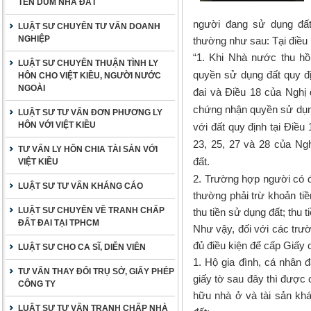
TÊN DÙM NHÀ ĐẤT
người đang sử dụng đấ
LUẬT SƯ CHUYÊN TƯ VẤN DOANH
NGHIỆP
thường như sau: Tại điều 
“1. Khi Nhà nước thu hồ
LUẬT SƯ CHUYÊN THUẬN TÌNH LY
quyền sử dụng đất quy đị
HÔN CHO VIỆT KIỀU, NGƯỜI NƯỚC
NGOÀI
đai và Điều 18 của Nghị
chứng nhận quyền sử dụng
LUẬT SƯ TƯ VẤN ĐƠN PHƯƠNG LY
HÔN VỚI VIỆT KIỀU
với đất quy định tại Điều
23, 25, 27 và 28 của Ng
TƯ VẤN LY HÔN CHIA TÀI SẢN VỚI
đất.
VIỆT KIỀU
2. Trường hợp người có đấ
LUẬT SƯ TƯ VẤN KHÁNG CÁO
thường phải trừ khoản tiề
LUẬT SƯ CHUYÊN VỀ TRANH CHẤP
thu tiền sử dụng đất; thu 
ĐẤT ĐAI TẠI TPHCM
Như vậy, đối với các trư
đủ điều kiện để cấp Giấy
LUẬT SƯ CHO CA SĨ, DIỄN VIÊN
1
. Hộ gia đình, cá nhân 
TƯ VẤN THAY ĐỔI TRỤ SỞ, GIẤY PHÉP
giấy tờ sau đây thì được
CÔNG TY
hữu nhà ở và tài sản khá
LUẬT SƯ TƯ VẤN TRANH CHẤP NHÀ