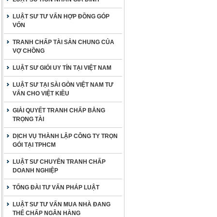
LUẬT SƯ TƯ VẤN HỢP ĐỒNG GÓP
VỐN
TRANH CHẤP TÀI SẢN CHUNG CỦA
VỢ CHỒNG
LUẬT SƯ GIỎI UY TÍN TẠI VIỆT NAM
LUẬT SƯ TẠI SÀI GÒN VIỆT NAM TƯ
VẤN CHO VIỆT KIỀU
GIẢI QUYẾT TRANH CHẤP BẰNG
TRỌNG TÀI
DỊCH VỤ THÀNH LẬP CÔNG TY TRỌN
GÓI TẠI TPHCM
LUẬT SƯ CHUYÊN TRANH CHẤP
DOANH NGHIỆP
TỔNG ĐÀI TƯ VẤN PHÁP LUẬT
LUẬT SƯ TƯ VẤN MUA NHÀ ĐANG
THẾ CHẤP NGÂN HÀNG