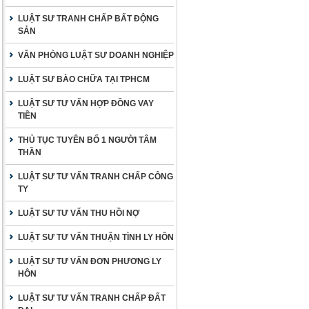
LUẬT SƯ TRANH CHẤP BẤT ĐỘNG
SẢN
VĂN PHÒNG LUẬT SƯ DOANH NGHIỆP
LUẬT SƯ BÀO CHỮA TẠI TPHCM
LUẬT SƯ TƯ VẤN HỢP ĐỒNG VAY
TIỀN
THỦ TỤC TUYÊN BỐ 1 NGƯỜI TÂM
THẦN
LUẬT SƯ TƯ VẤN TRANH CHẤP CÔNG
TY
LUẬT SƯ TƯ VẤN THU HỒI NỢ
LUẬT SƯ TƯ VẤN THUẬN TÌNH LY HÔN
LUẬT SƯ TƯ VẤN ĐƠN PHƯƠNG LY
HÔN
LUẬT SƯ TƯ VẤN TRANH CHẤP ĐẤT