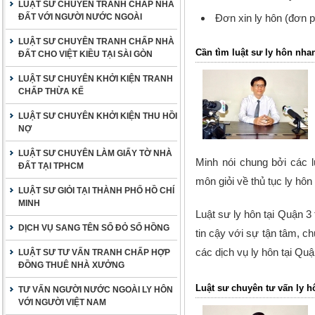
LUẬT SƯ CHUYÊN TRANH CHẤP NHÀ
ĐẤT VỚI NGƯỜI NƯỚC NGOÀI
Đơn xin ly hôn (đơn 
LUẬT SƯ CHUYÊN TRANH CHẤP NHÀ
Cần tìm luật sư ly hôn nhan
ĐẤT CHO VIỆT KIỀU TẠI SÀI GÒN
LUẬT SƯ CHUYÊN KHỞI KIỆN TRANH
CHẤP THỪA KẾ
LUẬT SƯ CHUYÊN KHỞI KIỆN THU HỒI
NỢ
LUẬT SƯ CHUYÊN LÀM GIẤY TỜ NHÀ
Minh nói chung bởi các 
ĐẤT TẠI TPHCM
môn giỏi về
thủ tục ly hôn
LUẬT SƯ GIỎI TẠI THÀNH PHỐ HỒ CHÍ
MINH
Luật sư ly hôn tại Quận 3
DỊCH VỤ SANG TÊN SỔ ĐỎ SỔ HỒNG
tin cậy với sự tận tâm, 
các
dịch vụ ly hôn tại Quậ
LUẬT SƯ TƯ VẤN TRANH CHẤP HỢP
ĐỒNG THUÊ NHÀ XƯỞNG
Luật sư chuyên tư vấn ly h
TƯ VẤN NGƯỜI NƯỚC NGOÀI LY HÔN
VỚI NGƯỜI VIỆT NAM