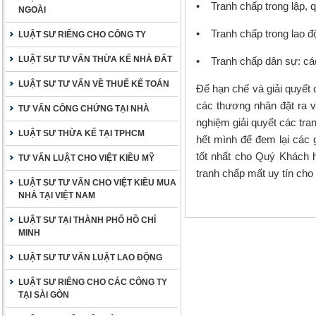
• Tranh chấp trong lập, q
NGOÀI
• Tranh chấp trong lao đ
LUẬT SƯ RIÊNG CHO CÔNG TY
LUẬT SƯ TƯ VẤN THỪA KẾ NHÀ ĐẤT
• Tranh chấp dân sự: các
LUẬT SƯ TƯ VẤN VỀ THUẾ KẾ TOÁN
Để hạn chế và giải quyết
các thương nhân đặt ra và
TƯ VẤN CÔNG CHỨNG TẠI NHÀ
nghiệm giải quyết các tra
LUẬT SƯ THỪA KẾ TẠI TPHCM
hết mình để đem lại các 
tốt nhất cho Quý Khách 
TƯ VẤN LUẬT CHO VIỆT KIỀU MỸ
tranh chấp mất uy tín cho
LUẬT SƯ TƯ VẤN CHO VIỆT KIỀU MUA
NHÀ TẠI VIỆT NAM
LUẬT SƯ TẠI THÀNH PHỐ HỒ CHÍ
MINH
LUẬT SƯ TƯ VẤN LUẬT LAO ĐỘNG
LUẬT SƯ RIÊNG CHO CÁC CÔNG TY
TẠI SÀI GÒN