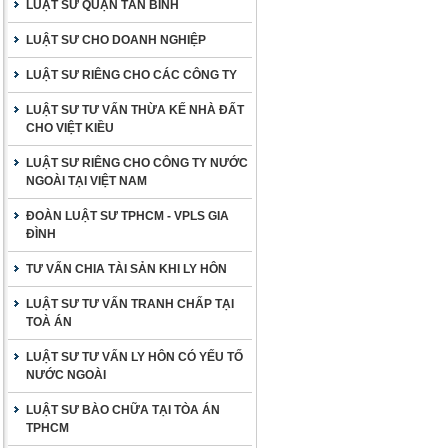
LUẬT SƯ QUẬN TÂN BÌNH
LUẬT SƯ CHO DOANH NGHIỆP
LUẬT SƯ RIÊNG CHO CÁC CÔNG TY
LUẬT SƯ TƯ VẤN THỪA KẾ NHÀ ĐẤT
CHO VIỆT KIỀU
LUẬT SƯ RIÊNG CHO CÔNG TY NƯỚC
NGOÀI TẠI VIỆT NAM
ĐOÀN LUẬT SƯ TPHCM - VPLS GIA
ĐÌNH
TƯ VẤN CHIA TÀI SẢN KHI LY HÔN
LUẬT SƯ TƯ VẤN TRANH CHẤP TẠI
TOÀ ÁN
LUẬT SƯ TƯ VẤN LY HÔN CÓ YẾU TỐ
NƯỚC NGOÀI
LUẬT SƯ BÀO CHỮA TẠI TÒA ÁN
TPHCM