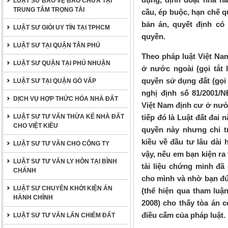
LUẬT SƯ BẢO VỆ BÀO CHỮA TẠI
TRUNG TÂM TRỌNG TÀI
cầu, ép buộc, hạn chế q
bản án, quyết định có
LUẬT SƯ GIỎI UY TÍN TẠI TPHCM
quyền.
LUẬT SƯ TẠI QUẬN TÂN PHÚ
Theo pháp luật Việt Na
LUẬT SƯ QUẬN TẠI PHÚ NHUẬN
ở nước ngoài (gọi tắt 
quyền sử dụng đất (gọi t
LUẬT SƯ TẠI QUẬN GÒ VẤP
nghị định số 81/2001/
DỊCH VỤ HỢP THỨC HÓA NHÀ ĐẤT
Việt Nam định cư ở nướ
LUẬT SƯ TƯ VẤN THỪA KẾ NHÀ ĐẤT
tiếp đó là Luật đất đai
CHO VIỆT KIỀU
quyền này nhưng chỉ tr
kiều về đầu tư lâu dài
LUẬT SƯ TƯ VẤN CHO CÔNG TY
vậy, nếu em bạn kiện ra
LUẬT SƯ TƯ VẤN LY HÔN TẠI BÌNH
tài liệu chứng minh đã
CHÁNH
cho mình và nhờ bạn đứn
LUẬT SƯ CHUYÊN KHỞI KIỆN ÁN
(thể hiện qua tham luậ
HÀNH CHÍNH
2008) cho thấy tòa án c
điều cấm của pháp luật.
LUẬT SƯ TƯ VẤN LẤN CHIẾM ĐẤT