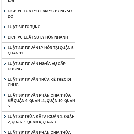
ĐAI
DỊCH VỤ LUẬT SƯ LÀM SỔ HỒNG SỔ
ĐỎ
LUẬT SƯ TỐ TỤNG
DỊCH VỤ LUẬT SƯ LY HÔN NHANH
LUẬT SƯ TƯ VẤN LY HÔN TẠI QUẬN 5,
QUẬN 11
LUẬT SƯ TƯ VẤN NGHĨA VỤ CẤP
DƯỠNG
LUẬT SƯ TƯ VẤN THỪA KẾ THEO DI
CHÚC
LUẬT SƯ TƯ VẤN PHÂN CHIA THỪA
KẾ QUẬN 6, QUẬN 11, QUẬN 10, QUẬN
5
LUẬT SƯ THỪA KẾ TẠI QUẬN 1, QUẬN
2, QUẬN 3, QUẬN 4, QUẬN 7
LUẬT SƯ TƯ VẤN PHÂN CHIA THỪA