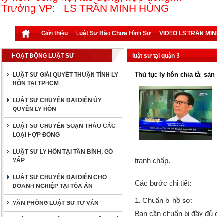
Trưởng VP: LS TRẦN MINH HÙNG
Giới thiệu
Luật Sư Bào Chữa Hình Sự
VIDEO LS TRẦN MI
HOẠT ĐỘNG LUẬT SƯ
luật sư tại quận 3
Thủ tục ly hôn chia tài sản 
LUẬT SƯ GIẢI QUYẾT THUẬN TÌNH LY
HÔN TẠI TPHCM
LUẬT SƯ CHUYÊN ĐẠI DIỆN ỦY
QUYỀN LY HÔN
LUẬT SƯ CHUYÊN SOẠN THẢO CÁC
LOẠI HỢP ĐỒNG
LUẬT SƯ LY HÔN TẠI TÂN BÌNH, GÒ
tranh chấp.
VẤP
LUẬT SƯ CHUYÊN ĐẠI DIỆN CHO
Các bước chi tiết:
DOANH NGHIỆP TẠI TÒA ÁN
1.
Chuẩn bị hồ sơ:
VĂN PHÒNG LUẬT SƯ TƯ VẤN
Bạn cần chuẩn bị đầy đủ c