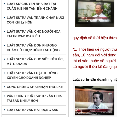
LUẬT SƯ CHUYÊN NHÀ ĐẤT TẠI
QUẬN 6, BÌNH TÂN, BÌNH CHÁNH
LUẬT SƯ TƯ VẤN TRANH CHẤP NUÔI
CON KHI LY HÔN
LUẬT SƯ TƯ VẤN CHO NGƯỜI HOA
TẠI TPHCM/HOA KIỀU
quy định về thời hiệu thừ
LUẬT SƯ TƯ VẤN ĐƠN PHƯƠNG
“1. Thời hiệu để người th
CHẤM DỨT HỢP ĐỒNG LAO ĐỘNG
sản, 10 năm đối với động
LUẬT SƯ TƯ VẤN CHO VIỆT KIỀU ÚC,
thì di sản thuộc về ngườ
MỸ, CANADA
có người thừa kế đang quả
LUẬT SƯ TƯ VẤN LUẬT THƯỜNG
XUYÊN CHO DOANH NGHIỆP
Luật sư tư vấn doanh nghi
CÔNG CHỨNG KHAI NHẬN THỪA KẾ
VĂN PHÒNG LUẬT SƯ TƯ VẤN CHIA
TÀI SẢN KHI LY HÔN
LUẬT SƯ TƯ VẤN BẤT ĐỘNG SẢN