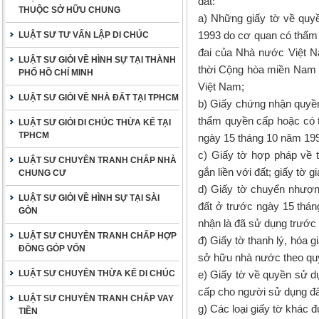
đất:
THUỘC SỞ HỮU CHUNG
a) Những giấy tờ về quy
1993 do cơ quan có thẩm 
LUẬT SƯ TƯ VẤN LẬP DI CHÚC
đai của Nhà nước Việt 
LUẬT SƯ GIỎI VỀ HÌNH SỰ TẠI THÀNH
thời Cộng hòa miền Nam 
PHỐ HỒ CHÍ MINH
Việt Nam;
LUẬT SƯ GIỎI VỀ NHÀ ĐẤT TẠI TPHCM
b) Giấy chứng nhận quyề
thẩm quyền cấp hoặc có t
LUẬT SƯ GIỎI DI CHÚC THỪA KẾ TẠI
TPHCM
ngày 15 tháng 10 năm 19
c) Giấy tờ hợp pháp về 
LUẬT SƯ CHUYÊN TRANH CHẤP NHÀ
gắn liền với đất; giấy tờ g
CHUNG CƯ
d) Giấy tờ chuyển nhượn
LUẬT SƯ GIỎI VỀ HÌNH SỰ TẠI SÀI
đất ở trước ngày 15 thá
GÒN
nhận là đã sử dụng trước
LUẬT SƯ CHUYÊN TRANH CHẤP HỢP
đ) Giấy tờ thanh lý, hóa g
ĐỒNG GÓP VỐN
sở hữu nhà nước theo quy
LUẬT SƯ CHUYÊN THỪA KẾ DI CHÚC
e) Giấy tờ về quyền sử d
cấp cho người sử dụng đấ
LUẬT SƯ CHUYÊN TRANH CHẤP VAY
g) Các loại giấy tờ khác
TIỀN