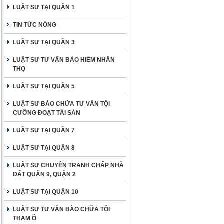
LUẬT SƯ TẠI QUẬN 1
TIN TỨC NÓNG
LUẬT SƯ TẠI QUẬN 3
LUẬT SƯ TƯ VẤN BẢO HIỂM NHÂN
THỌ
LUẬT SƯ TẠI QUẬN 5
LUẬT SƯ BÀO CHỮA TƯ VẤN TỘI
CƯỠNG ĐOẠT TÀI SẢN
LUẬT SƯ TẠI QUẬN 7
LUẬT SƯ TẠI QUẬN 8
LUẬT SƯ CHUYÊN TRANH CHẤP NHÀ
ĐẤT QUẬN 9, QUẬN 2
LUẬT SƯ TẠI QUẬN 10
LUẬT SƯ TƯ VẤN BÀO CHỮA TỘI
THAM Ô