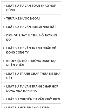
LUẬT SƯ TƯ VẤN SOẠN THẢO HỢP
ĐỒNG
THỪA KẾ NƯỚC NGOÀI
LUẬT SƯ TƯ VẤN ĐÒI LẠI NHÀ ĐẤT
DỊCH VỤ LUẬT SƯ THU HỒI NỢ KHÓ
ĐÒI
LUẬT SƯ TƯ VẤN TRANH CHẤP CỔ
ĐÔNG CÔNG TY
KHỞI KIỆN BỒI THƯỜNG DANH DỰ
NHÂN PHẨM
LUẬT SƯ TRANH CHẤP THỪA KẾ NHÀ
ĐẤT
LUẬT SƯ TƯ VẤN TRANH CHẤP HỢP
ĐỒNG MUA BÁN NHÀ
LUẬT SƯ CHUYÊN TƯ VẤN KHỞI KIỆN
LUẬT SƯ HÔN NHÂN GIA ĐÌNH