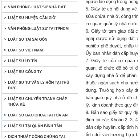
người lao động trong nông
VĂN PHÒNG LUẬT SƯ NHÀ ĐẤT
5. Giấy tờ có nội dung về
sửa chữa nhà ở, công trì
LUẬT SƯ HUYỆN CẦN GIỜ
cơ quan quản lý nhà nướ
VĂN PHÒNG LUẬT SƯ TẠI TPHCM
6. Giấy tờ tạm giao đất
nghị được sử dụng đất 
LUẬT SƯ TẠI SÀI GÒN
nghiệp phê duyệt, chấp 
LUẬT SƯ VIỆT NAM
Ủy ban nhân dân cấp huyện
7. Giấy tờ của cơ quan 
LUẬT SƯ UY TÍN
quan, tổ chức để bố trí 
LUẬT SƯ CÔNG TY
xây dựng nhà ở để phân 
thuộc ngân sách nhà nướ
LUẬT SƯ TƯ VẤN LY HÔN TẠI THỦ
ĐỨC
dựng. Trường hợp xây d
bàn giao quỹ nhà ở đó c
LUẬT SƯ CHUYÊN TRANH CHẤP
THỪA KẾ
lý, kinh doanh theo quy đị
8. Bản sao giấy tờ quy đị
LUẬT SƯ BÀO CHỮA TẠI TÒA ÁN
định tại các Khoản 2, 3,
LUẬT SƯ TẠI QUẬN BÌNH TÂN
dân cấp huyện, cấp tỉnh 
tỉnh đối với trường hợp 
DỊCH THUẬT CÔNG CHỨNG TẠI