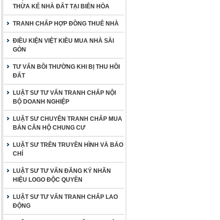
THỪA KẾ NHÀ ĐẤT TẠI BIÊN HÒA
TRANH CHẤP HỢP ĐỒNG THUÊ NHÀ
ĐIỀU KIỆN VIỆT KIỀU MUA NHÀ SÀI
GÒN
TƯ VẤN BỒI THƯỜNG KHI BỊ THU HỒI
ĐẤT
LUẬT SƯ TƯ VẤN TRANH CHẤP NỘI
BỘ DOANH NGHIỆP
LUẬT SƯ CHUYÊN TRANH CHẤP MUA
BÁN CĂN HỘ CHUNG CƯ
LUẬT SƯ TRÊN TRUYỀN HÌNH VÀ BÁO
CHÍ
LUẬT SƯ TƯ VẤN ĐĂNG KÝ NHÃN
HIỆU LOGO ĐỘC QUYỀN
LUẬT SƯ TƯ VẤN TRANH CHẤP LAO
ĐỘNG