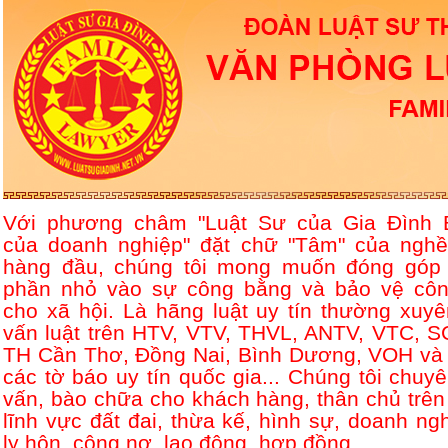
Với phương châm "Luật Sư của Gia Đình 
của doanh nghiệp" đặt chữ "Tâm" của nghề
hàng đầu, chúng tôi mong muốn đóng góp
phần nhỏ vào sự công bằng và bảo vệ côn
cho xã hội. Là hãng luật uy tín thường xuyê
vấn luật trên HTV, VTV, THVL, ANTV, VTC, S
TH Cần Thơ, Đồng Nai, Bình Dương, VOH và 
các tờ báo uy tín quốc gia... Chúng tôi chuyê
vấn, bào chữa cho khách hàng, thân chủ trên
lĩnh vực đất đai, thừa kế, hình sự, doanh ngh
ly hôn, công nợ, lao động, hợp đồng....