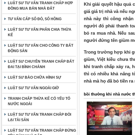
LUẬT SƯ TƯ VẤN TRANH CHẤP HỢP
Khi giải quyết hậu quả 
ĐỒNG MUA BÁN NHÀ ĐẤT
giá giá trị nhà và nếu 
nhà này thì công nhận
TƯ VẤN CẤP SỔ ĐỎ, SỔ HỒNG
người đó phải thanh toá
LUẬT SƯ TƯ VẤN PHÂN CHIA THỪA
bỏ ra mua nhà. Nếu sau 
KẾ
người đứng tên giùm mỗ
LUẬT SƯ TƯ VẤN CHO CÔNG TY BẤT
ĐỘNG SẢN
Trong trường hợp khi g
giùm, Việt kiều chưa t
LUẬT SƯ CHUYÊN TRANH CHẤP ĐẤT
khi tranh chấp xảy ra,
ĐAI TẠI BÌNH CHÁNH
thì có nhiều khả năng 
LUẬT SƯ BÀO CHỮA HÌNH SỰ
nhà mà họ đã bỏ tiền r
LUẬT SƯ TƯ VẤN NGOÀI GIỜ
bồi thường khi nhà nước th
TRANH CHẤP THỪA KẾ CÓ YẾU TỐ
NƯỚC NGOÀI
LUẬT SƯ TƯ VẤN TRANH CHẤP ĐÒI
LẠI TÀI SẢN
LUẬT SƯ TƯ VẤN TRANH CHẤP ĐỨNG