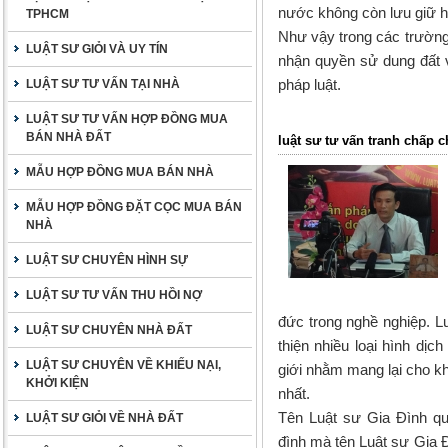
nước không còn lưu giữ hồ 
TPHCM
Như vậy trong các trường
LUẬT SƯ GIỎI VÀ UY TÍN
nhận quyền sử dung đất 
pháp luật.
LUẬT SƯ TƯ VẤN TẠI NHÀ
LUẬT SƯ TƯ VẤN HỢP ĐỒNG MUA
BÁN NHÀ ĐẤT
luật sư tư vấn tranh chấp 
MẪU HỢP ĐỒNG MUA BÁN NHÀ
MẪU HỢP ĐỒNG ĐẶT CỌC MUA BÁN
NHÀ
LUẬT SƯ CHUYÊN HÌNH SỰ
LUẬT SƯ TƯ VẤN THU HỒI NỢ
đức trong nghề nghiệp. L
LUẬT SƯ CHUYÊN NHÀ ĐẤT
thiện nhiều loại hình dịc
LUẬT SƯ CHUYÊN VỀ KHIẾU NẠI,
giới nhằm mang lại cho k
KHỞI KIỆN
nhất.
Tên Luật sư Gia Đình qu
LUẬT SƯ GIỎI VỀ NHÀ ĐẤT
đình mà tên Luật sư Gia 