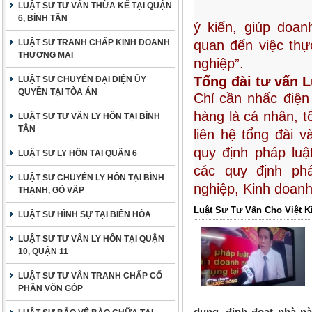
LUẬT SƯ TƯ VẤN THỪA KẾ TẠI QUẬN
6, BÌNH TÂN
ý kiến, giúp doan
LUẬT SƯ TRANH CHẤP KINH DOANH
quan đến việc thự
THƯƠNG MẠI
nghiệp”.
Tổng đài tư vấn L
LUẬT SƯ CHUYÊN ĐẠI DIỆN ỦY
QUYỀN TẠI TÒA ÁN
Chỉ cần nhấc điện
hàng là cá nhân, t
LUẬT SƯ TƯ VẤN LY HÔN TẠI BÌNH
TÂN
liên hệ tổng đài v
quy định pháp luậ
LUẬT SƯ LY HÔN TẠI QUẬN 6
các quy định ph
LUẬT SƯ CHUYÊN LY HÔN TẠI BÌNH
nghiệp, Kinh doan
THẠNH, GÒ VẤP
Luật Sư Tư Vấn Cho Việt K
LUẬT SƯ HÌNH SỰ TẠI BIÊN HÒA
LUẬT SƯ TƯ VẤN LY HÔN TẠI QUẬN
10, QUẬN 11
LUẬT SƯ TƯ VẤN TRANH CHẤP CỐ
PHẦN VỐN GÓP
dụng, định đoạt nhà nà