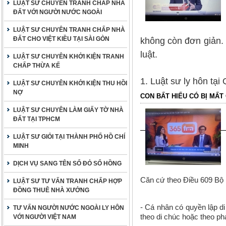
LUẬT SƯ CHUYÊN TRANH CHẤP NHÀ
ĐẤT VỚI NGƯỜI NƯỚC NGOÀI
LUẬT SƯ CHUYÊN TRANH CHẤP NHÀ
ĐẤT CHO VIỆT KIỀU TẠI SÀI GÒN
không còn đơn giản. K
luật.
LUẬT SƯ CHUYÊN KHỞI KIỆN TRANH
CHẤP THỪA KẾ
1. Luật sư ly hôn tại 
LUẬT SƯ CHUYÊN KHỞI KIỆN THU HỒI
NỢ
CON BẤT HIẾU CÓ BỊ MẤT
LUẬT SƯ CHUYÊN LÀM GIẤY TỜ NHÀ
ĐẤT TẠI TPHCM
LUẬT SƯ GIỎI TẠI THÀNH PHỐ HỒ CHÍ
MINH
DỊCH VỤ SANG TÊN SỔ ĐỎ SỔ HỒNG
Căn cứ theo Điều 609 Bộ 
LUẬT SƯ TƯ VẤN TRANH CHẤP HỢP
ĐỒNG THUÊ NHÀ XƯỞNG
- Cá nhân có quyền lập di
TƯ VẤN NGƯỜI NƯỚC NGOÀI LY HÔN
theo di chúc hoặc theo phá
VỚI NGƯỜI VIỆT NAM