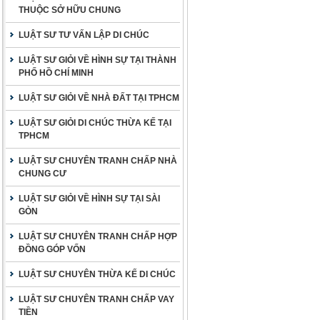
THUỘC SỞ HỮU CHUNG
LUẬT SƯ TƯ VẤN LẬP DI CHÚC
LUẬT SƯ GIỎI VỀ HÌNH SỰ TẠI THÀNH
PHỐ HỒ CHÍ MINH
LUẬT SƯ GIỎI VỀ NHÀ ĐẤT TẠI TPHCM
LUẬT SƯ GIỎI DI CHÚC THỪA KẾ TẠI
TPHCM
LUẬT SƯ CHUYÊN TRANH CHẤP NHÀ
CHUNG CƯ
LUẬT SƯ GIỎI VỀ HÌNH SỰ TẠI SÀI
GÒN
LUẬT SƯ CHUYÊN TRANH CHẤP HỢP
ĐỒNG GÓP VỐN
LUẬT SƯ CHUYÊN THỪA KẾ DI CHÚC
LUẬT SƯ CHUYÊN TRANH CHẤP VAY
TIỀN