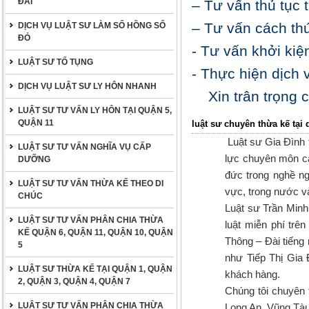
ĐAI
– Tư vấn thủ tục 
– Tư vấn cách thứ
DỊCH VỤ LUẬT SƯ LÀM SỔ HỒNG SỔ
ĐỎ
- Tư vấn khởi kiệ
LUẬT SƯ TỐ TỤNG
- Thực hiện dịch 
DỊCH VỤ LUẬT SƯ LY HÔN NHANH
Xin trân trọng 
LUẬT SƯ TƯ VẤN LY HÔN TẠI QUẬN 5,
QUẬN 11
luật sư chuyên thừa kế tại
Luật sư Gia Đình t
LUẬT SƯ TƯ VẤN NGHĨA VỤ CẤP
lực chuyên môn ca
DƯỠNG
đức trong nghề ng
LUẬT SƯ TƯ VẤN THỪA KẾ THEO DI
vực, trong nước v
CHÚC
Luật sư Trần Minh
LUẬT SƯ TƯ VẤN PHÂN CHIA THỪA
luật miễn phí trê
KẾ QUẬN 6, QUẬN 11, QUẬN 10, QUẬN
Thông – Đài tiếng 
5
như Tiếp Thị Gia 
LUẬT SƯ THỪA KẾ TẠI QUẬN 1, QUẬN
khách hàng.
2, QUẬN 3, QUẬN 4, QUẬN 7
Chúng tôi chuyên 
LUẬT SƯ TƯ VẤN PHÂN CHIA THỪA
Long An, Vũng Tàu