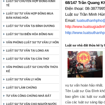
LUẬT SƯ CHUYÊN HỢP ĐỒNG KINH
68/147 Trần Quang Kh
TẾ
Điện thoại: 08-387799
LUẬT SƯ TƯ VẤN HỢP ĐỒNG MUA
Luật sư Trần Minh Hù
BÁN HÀNG HÓA
Email:
luatsuthanhpho
LUẬT SƯ TƯ VẤN TẠI BÌNH DƯƠNG
http://www.luatsugiadinh
http://www.luatsuthanh
LUẬT SƯ TẠI BIÊN HÒA ĐỒNG NAI
VĂN PHÒNG LUẬT SƯ TƯ VẤN LY HÔN
Luật sư nhà đất thừa kế ly 
LUẬT SƯ TƯ VẤN TẠI LONG AN
LUẬT SƯ TƯ VẤN TẠI CẦN THƠ
VĂN PHÒNG LUẬT SƯ CHUYÊN THỪA
KẾ
LUẬT SƯ TƯ VẤN LY HÔN
vụ tư vấn hoàn hảo nhất.
LUẬT SƯ LÀM CHỨNG
Tên Luật sư Gia Đình khô
TƯ VẤN CÔNG CHỨNG NHÀ ĐẤT
bao gồm các luật sư xuất
của các luật sư sáng lập 
LUẬT SƯ TƯ VẤN CHO NGƯỜI NƯỚC