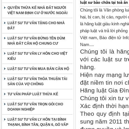
luật sư bào chữa tại toà án
QUYỀN THỪA KẾ NHÀ ĐẤT NGƯỜI
Chúng tôi là Văn phòng lu
VIỆT NAM ĐỊNH CƯ Ở NƯỚC NGOÀI
hại, bị can, bị cáo, người
LUẬT SƯ TƯ VẤN TẶNG CHO NHÀ
là hãng luật giàu kinh ng
ĐẤT
pháp luật và trả lời phỏn
Việt nam, Báo điện tử Info
LUẬT SƯ TƯ VẤN ĐỨNG TÊN DÙM
NHÀ ĐẤT CĂN HỘ CHUNG CƯ
Nam....
Chúng tôi là hãng
LUẬT SƯ TƯ VẤN LY HÔN CHO VIỆT
với các luật sư t
KIỀU
hàng.
LUẬT SƯ TƯ VẤN MUA BÁN CĂN HỘ
Hiện nay mạng lư
LUẬT SƯ TƯ VẤN THỎA THUẬN TÀI
đặt niềm tin nơi c
SẢN CỦA VỢ CHỒNG
Hãng luật Gia Đìn
TƯ VẤN PHÁP LUẬT THỪA KẾ
Chúng tôi xin tư 
LUẬT SƯ TƯ VẤN TRỌN GÓI CHO
Xác định thời hạn
DOANH NGHIỆP
Theo quy định tạ
LUẬT SƯ TƯ VẤN LY HÔN TẠI BÌNH
sung năm 2011 thì
THẠNH, BÌNH TÂN, QUẬN 6, GÒ VẤP