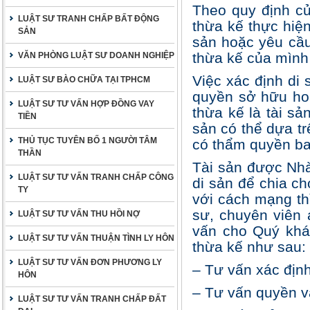
Theo quy định củ
LUẬT SƯ TRANH CHẤP BẤT ĐỘNG
thừa kế thực hiện
SẢN
sản hoặc yêu cầu
thừa kế của mình
VĂN PHÒNG LUẬT SƯ DOANH NGHIỆP
Việc xác định di 
LUẬT SƯ BÀO CHỮA TẠI TPHCM
quyền sở hữu hoặ
LUẬT SƯ TƯ VẤN HỢP ĐỒNG VAY
thừa kế là tài sả
TIỀN
sản có thể dựa t
THỦ TỤC TUYÊN BỐ 1 NGƯỜI TÂM
có thẩm quyền ba
THẦN
Tài sản được Nhà
LUẬT SƯ TƯ VẤN TRANH CHẤP CÔNG
di sản để chia c
TY
với cách mạng th
sư, chuyên viên 
LUẬT SƯ TƯ VẤN THU HỒI NỢ
vấn cho Quý khác
LUẬT SƯ TƯ VẤN THUẬN TÌNH LY HÔN
thừa kế như sau:
LUẬT SƯ TƯ VẤN ĐƠN PHƯƠNG LY
– Tư vấn xác định
HÔN
– Tư vấn quyền và
LUẬT SƯ TƯ VẤN TRANH CHẤP ĐẤT