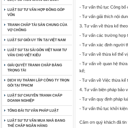
- Tư vấn thủ tục Công bố 
LUẬT SƯ TƯ VẤN HỢP ĐỒNG GÓP
VỐN
- Tư vấn giải thích nội dun
TRANH CHẤP TÀI SẢN CHUNG CỦA
3. Tư vấn về thừa kế theo
VỢ CHỒNG
- Tư vấn các trường hợp t
LUẬT SƯ GIỎI UY TÍN TẠI VIỆT NAM
- Tư vấn xác định người t
LUẬT SƯ TẠI SÀI GÒN VIỆT NAM TƯ
- Tư vấn về thừa kế thế vị
VẤN CHO VIỆT KIỀU
- Tư vấn về quan hệ thừa
GIẢI QUYẾT TRANH CHẤP BẰNG
TRỌNG TÀI
kế;
- Tư vấn về Việc thừa kế 
DỊCH VỤ THÀNH LẬP CÔNG TY TRỌN
GÓI TẠI TPHCM
4. Tư vấn biện pháp bảo vệ
LUẬT SƯ CHUYÊN TRANH CHẤP
- Tư vấn quy định pháp lu
DOANH NGHIỆP
- Tư vấn thủ tục khởi kiện
TỔNG ĐÀI TƯ VẤN PHÁP LUẬT
LUẬT SƯ TƯ VẤN MUA NHÀ ĐANG
Cảm ơn quý khách đã tin t
THẾ CHẤP NGÂN HÀNG