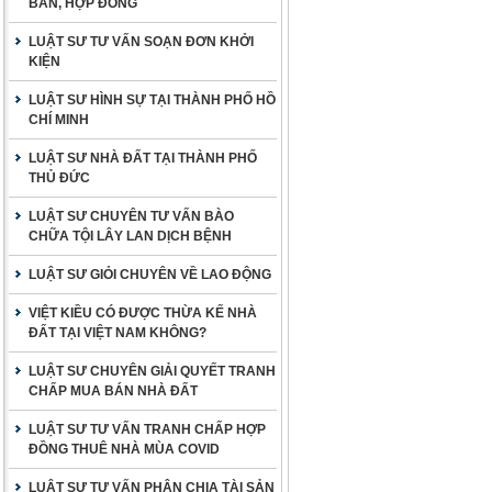
BẢN, HỢP ĐỒNG
LUẬT SƯ TƯ VẤN SOẠN ĐƠN KHỞI
KIỆN
LUẬT SƯ HÌNH SỰ TẠI THÀNH PHỐ HỒ
CHÍ MINH
LUẬT SƯ NHÀ ĐẤT TẠI THÀNH PHỐ
THỦ ĐỨC
LUẬT SƯ CHUYÊN TƯ VẤN BÀO
CHỮA TỘI LÂY LAN DỊCH BỆNH
LUẬT SƯ GIỎI CHUYÊN VỀ LAO ĐỘNG
VIỆT KIỀU CÓ ĐƯỢC THỪA KẾ NHÀ
ĐẤT TẠI VIỆT NAM KHÔNG?
LUẬT SƯ CHUYÊN GIẢI QUYẾT TRANH
CHẤP MUA BÁN NHÀ ĐẤT
LUẬT SƯ TƯ VẤN TRANH CHẤP HỢP
ĐỒNG THUÊ NHÀ MÙA COVID
LUẬT SƯ TƯ VẤN PHÂN CHIA TÀI SẢN