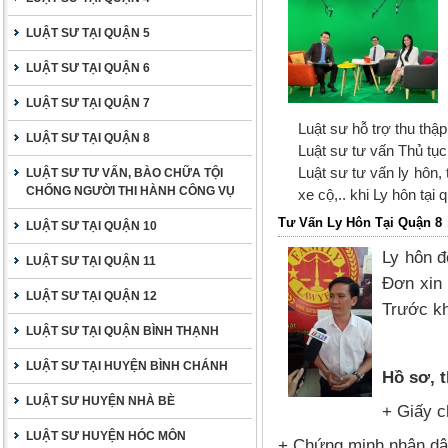
LUẬT SƯ TẠI QUẬN 5
LUẬT SƯ TẠI QUẬN 6
LUẬT SƯ TẠI QUẬN 7
Luật sư hỗ trợ thu thập
LUẬT SƯ TẠI QUẬN 8
Luật sư tư vấn Thủ tục
Luật sư tư vấn ly hôn,
LUẬT SƯ TƯ VẤN, BÀO CHỮA TỘI
CHỐNG NGƯỜI THI HÀNH CÔNG VỤ
xe cộ,.. khi Ly hôn tại
Tư Vấn Ly Hôn Tại Quận 8
LUẬT SƯ TẠI QUẬN 10
Ly hôn đ
LUẬT SƯ TẠI QUẬN 11
Đơn xin 
LUẬT SƯ TẠI QUẬN 12
Trước kh
LUẬT SƯ TẠI QUẬN BÌNH THẠNH
LUẬT SƯ TẠI HUYỆN BÌNH CHÁNH
Hồ sơ, 
LUẬT SƯ HUYỆN NHÀ BÈ
+ Giấy c
LUẬT SƯ HUYỆN HÓC MÔN
+ Chứng minh nhân dâ