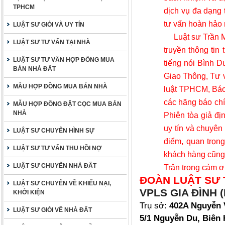
TPHCM
dịch vụ đa dạng 
tư vấn hoàn hảo 
LUẬT SƯ GIỎI VÀ UY TÍN
Luật sư Trần 
LUẬT SƯ TƯ VẤN TẠI NHÀ
truyền thông tin
LUẬT SƯ TƯ VẤN HỢP ĐỒNG MUA
tiếng nói Bình 
BÁN NHÀ ĐẤT
Giao Thông,
Tư v
MẪU HỢP ĐỒNG MUA BÁN NHÀ
luật TPHCM, Báo 
các hãng báo chí
MẪU HỢP ĐỒNG ĐẶT CỌC MUA BÁN
NHÀ
Phiên tòa giả đị
uy tín và chuyên
LUẬT SƯ CHUYÊN HÌNH SỰ
điểm, quan trọn
LUẬT SƯ TƯ VẤN THU HỒI NỢ
khách hàng cũng 
LUẬT SƯ CHUYÊN NHÀ ĐẤT
Trân trọng cảm ơ
ĐOÀN LUẬT SƯ 
LUẬT SƯ CHUYÊN VỀ KHIẾU NẠI,
VPLS GIA ĐÌNH (
KHỞI KIỆN
Trụ sở:
402A Nguyễn 
LUẬT SƯ GIỎI VỀ NHÀ ĐẤT
5/1 Nguyễn Du, Biên 