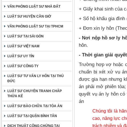
VĂN PHÒNG LUẬT SƯ NHÀ ĐẤT
+ Giấy khai sinh của 
LUẬT SƯ HUYỆN CẦN GIỜ
+ Sổ hộ khẩu gia đình
VĂN PHÒNG LUẬT SƯ TẠI TPHCM
+ Đơn xin ly hôn (The
LUẬT SƯ TẠI SÀI GÒN
- Nơi nộp hồ sơ ly 
hôn.
LUẬT SƯ VIỆT NAM
- Thời gian giải quy
LUẬT SƯ UY TÍN
Trường hợp vợ hoặc ch
LUẬT SƯ CÔNG TY
chuẩn bị xét xử vụ án
LUẬT SƯ TƯ VẤN LY HÔN TẠI THỦ
được gia hạn nhưng kh
ĐỨC
án phải mở phiên tòa; 
LUẬT SƯ CHUYÊN TRANH CHẤP
quyết vụ án ly hôn có 
THỪA KẾ
án
LUẬT SƯ BÀO CHỮA TẠI TÒA ÁN
Chúng tôi là hãng
LUẬT SƯ TẠI QUẬN BÌNH TÂN
cao, năng lực ch
trách nhiệm và đ
DỊCH THUẬT CÔNG CHỨNG TẠI