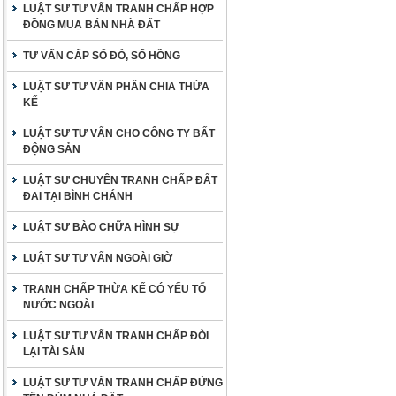
LUẬT SƯ TƯ VẤN TRANH CHẤP HỢP
ĐỒNG MUA BÁN NHÀ ĐẤT
TƯ VẤN CẤP SỔ ĐỎ, SỔ HỒNG
LUẬT SƯ TƯ VẤN PHÂN CHIA THỪA
KẾ
LUẬT SƯ TƯ VẤN CHO CÔNG TY BẤT
ĐỘNG SẢN
LUẬT SƯ CHUYÊN TRANH CHẤP ĐẤT
ĐAI TẠI BÌNH CHÁNH
LUẬT SƯ BÀO CHỮA HÌNH SỰ
LUẬT SƯ TƯ VẤN NGOÀI GIỜ
TRANH CHẤP THỪA KẾ CÓ YẾU TỐ
NƯỚC NGOÀI
LUẬT SƯ TƯ VẤN TRANH CHẤP ĐÒI
LẠI TÀI SẢN
LUẬT SƯ TƯ VẤN TRANH CHẤP ĐỨNG