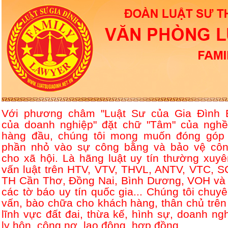
Với phương châm "Luật Sư của Gia Đình 
của doanh nghiệp" đặt chữ "Tâm" của nghề
hàng đầu, chúng tôi mong muốn đóng góp
phần nhỏ vào sự công bằng và bảo vệ côn
cho xã hội. Là hãng luật uy tín thường xuyê
vấn luật trên HTV, VTV, THVL, ANTV, VTC, S
TH Cần Thơ, Đồng Nai, Bình Dương, VOH và 
các tờ báo uy tín quốc gia... Chúng tôi chuyê
vấn, bào chữa cho khách hàng, thân chủ trên
lĩnh vực đất đai, thừa kế, hình sự, doanh ngh
ly hôn, công nợ, lao động, hợp đồng....