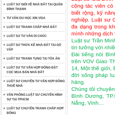
LUẬT SƯ GIỎI VỀ NHÀ ĐẤT TẠI QUẬN
cộng tác viên có
BÌNH THẠNH
biết rộng, kỹ nă
TƯ VẤN DU HỌC XIN VISA
nghiệp. Luật sư 
đa dạng trong kh
LUẬT SƯ TRANH CHẤP NHÀ ĐẤT
mình những dịch 
LUẬT SƯ TƯ VẤN DI CHÚC
Luật sư Trần Min
LUẬT SƯ THỪA KẾ NHÀ ĐẤT TẠI GÒ
tin tưởng với nhi
VẤP
Đài tiếng nói Bì
LUẬT SƯ TRANH TỤNG TẠI TÒA ÁN
trên VOV Giao Th
14, Một thế giới,
LUẬT SƯ TƯ VẤN HỢP ĐỒNG ĐẶT
CỌC MUA BÁN NHÀ ĐẤT
đời sống pháp lu
hàng.
LUẬT SƯ CHUYÊN TƯ VẤN HỢP ĐỒNG
THUÊ NHÀ
Chúng tôi chuyên 
VĂN PHÒNG LUẬT SƯ CHUYÊN HÌNH
Bình Dương, TP.
SỰ TẠI TPHCM
Nẵng, Vinh…
LUẬT SƯ CHUYÊN TRANH CHẤP HỢP
ĐỒNG