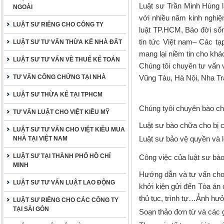
Luật sư Trần Minh Hùng l
NGOÀI
với nhiều năm kinh nghiệ
LUẬT SƯ RIÊNG CHO CÔNG TY
luật TP.HCM, Báo đời sốn
tin tức Việt nam– Các tạ
LUẬT SƯ TƯ VẤN THỪA KẾ NHÀ ĐẤT
mang lại niềm tin cho khá
LUẬT SƯ TƯ VẤN VỀ THUẾ KẾ TOÁN
Chúng tôi chuyên tư vấn 
TƯ VẤN CÔNG CHỨNG TẠI NHÀ
Vũng Tàu, Hà Nội, Nha Tr
LUẬT SƯ THỪA KẾ TẠI TPHCM
Chúng tyôi chuyên bào ch
TƯ VẤN LUẬT CHO VIỆT KIỀU MỸ
Luật sư bào chữa cho bị c
LUẬT SƯ TƯ VẤN CHO VIỆT KIỀU MUA
Luật sư bảo vệ quyền và l
NHÀ TẠI VIỆT NAM
LUẬT SƯ TẠI THÀNH PHỐ HỒ CHÍ
Công việc của luật sư bà
MINH
Hướng dẫn và tư vấn cho k
LUẬT SƯ TƯ VẤN LUẬT LAO ĐỘNG
khởi kiện gửi đến Tòa án 
thủ tục, trình tự…Ảnh hư
LUẬT SƯ RIÊNG CHO CÁC CÔNG TY
TẠI SÀI GÒN
Soạn thảo đơn từ và các 