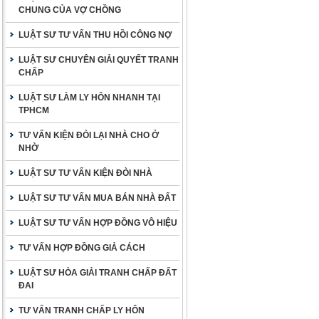
CHUNG CỦA VỢ CHỒNG
LUẬT SƯ TƯ VẤN THU HỒI CÔNG NỢ
LUẬT SƯ CHUYÊN GIẢI QUYẾT TRANH
CHẤP
LUẬT SƯ LÀM LY HÔN NHANH TẠI
TPHCM
TƯ VẤN KIỆN ĐÒI LẠI NHÀ CHO Ở
NHỜ
LUẬT SƯ TƯ VẤN KIỆN ĐÒI NHÀ
LUẬT SƯ TƯ VẤN MUA BÁN NHÀ ĐẤT
LUẬT SƯ TƯ VẤN HỢP ĐỒNG VÔ HIỆU
TƯ VẤN HỢP ĐỒNG GIẢ CÁCH
LUẬT SƯ HÒA GIẢI TRANH CHẤP ĐẤT
ĐAI
TƯ VẤN TRANH CHẤP LY HÔN