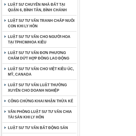
LUẬT SƯ CHUYÊN NHÀ ĐẤT TẠI
QUẬN 6, BÌNH TÂN, BÌNH CHÁNH
LUẬT SƯ TƯ VẤN TRANH CHẤP NUÔI
CON KHI LY HÔN
LUẬT SƯ TƯ VẤN CHO NGƯỜI HOA
TẠI TPHCM/HOA KIỀU
LUẬT SƯ TƯ VẤN ĐƠN PHƯƠNG
CHẤM DỨT HỢP ĐỒNG LAO ĐỘNG
LUẬT SƯ TƯ VẤN CHO VIỆT KIỀU ÚC,
MỸ, CANADA
LUẬT SƯ TƯ VẤN LUẬT THƯỜNG
XUYÊN CHO DOANH NGHIỆP
CÔNG CHỨNG KHAI NHẬN THỪA KẾ
VĂN PHÒNG LUẬT SƯ TƯ VẤN CHIA
TÀI SẢN KHI LY HÔN
LUẬT SƯ TƯ VẤN BẤT ĐỘNG SẢN