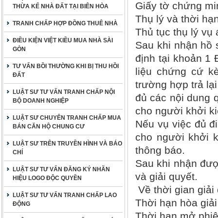
Giấy tờ chứng min
THỪA KẾ NHÀ ĐẤT TẠI BIÊN HÒA
Thụ lý và thời hạn
TRANH CHẤP HỢP ĐỒNG THUÊ NHÀ
Thủ tục thụ lý vụ
ĐIỀU KIỆN VIỆT KIỀU MUA NHÀ SÀI
Sau khi nhận hồ s
GÒN
định tại khoản 1 
TƯ VẤN BỒI THƯỜNG KHI BỊ THU HỒI
liệu chứng cứ k
ĐẤT
trường hợp trả l
LUẬT SƯ TƯ VẤN TRANH CHẤP NỘI
đủ các nội dung q
BỘ DOANH NGHIỆP
cho người khởi ki
LUẬT SƯ CHUYÊN TRANH CHẤP MUA
Nếu vụ việc đủ đi
BÁN CĂN HỘ CHUNG CƯ
cho người khởi k
LUẬT SƯ TRÊN TRUYỀN HÌNH VÀ BÁO
thông báo.
CHÍ
Sau khi nhận được
LUẬT SƯ TƯ VẤN ĐĂNG KÝ NHÃN
và giải quyết.
HIỆU LOGO ĐỘC QUYỀN
Về thời gian giải
LUẬT SƯ TƯ VẤN TRANH CHẤP LAO
Thời hạn hòa giải
ĐỘNG
Thời hạn mở phiên