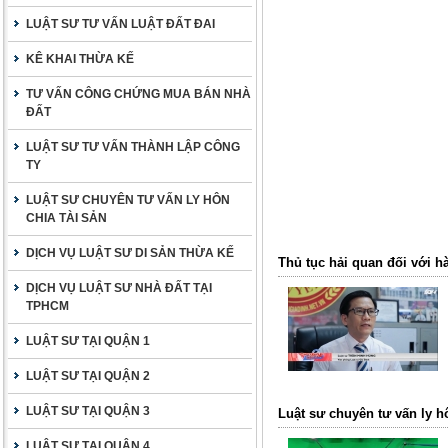
LUẬT SƯ TƯ VẤN LUẬT ĐẤT ĐAI
KÊ KHAI THỪA KẾ
TƯ VẤN CÔNG CHỨNG MUA BÁN NHÀ
ĐẤT
LUẬT SƯ TƯ VẤN THÀNH LẬP CÔNG
TY
LUẬT SƯ CHUYÊN TƯ VẤN LY HÔN
CHIA TÀI SẢN
DỊCH VỤ LUẬT SƯ DI SẢN THỪA KẾ
Thủ tục hải quan đối với h
DỊCH VỤ LUẬT SƯ NHÀ ĐẤT TẠI
TPHCM
LUẬT SƯ TẠI QUẬN 1
LUẬT SƯ TẠI QUẬN 2
LUẬT SƯ TẠI QUẬN 3
Luật sư chuyên tư vấn ly h
LUẬT SƯ TẠI QUẬN 4