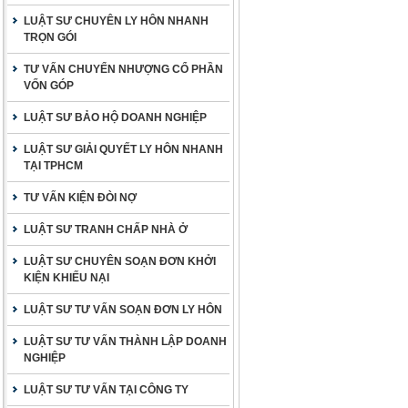
LUẬT SƯ CHUYÊN LY HÔN NHANH
TRỌN GÓI
TƯ VẤN CHUYỂN NHƯỢNG CỔ PHẦN
VỐN GÓP
LUẬT SƯ BẢO HỘ DOANH NGHIỆP
LUẬT SƯ GIẢI QUYẾT LY HÔN NHANH
TẠI TPHCM
TƯ VẤN KIỆN ĐÒI NỢ
LUẬT SƯ TRANH CHẤP NHÀ Ở
LUẬT SƯ CHUYÊN SOẠN ĐƠN KHỞI
KIỆN KHIẾU NẠI
LUẬT SƯ TƯ VẤN SOẠN ĐƠN LY HÔN
LUẬT SƯ TƯ VẤN THÀNH LẬP DOANH
NGHIỆP
LUẬT SƯ TƯ VẤN TẠI CÔNG TY