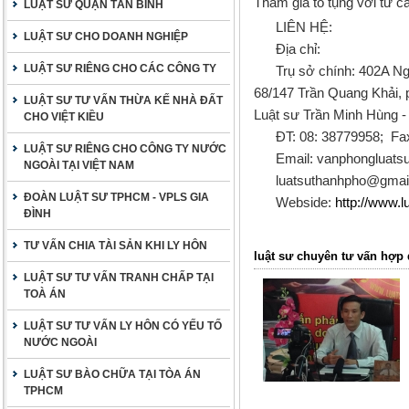
Tham gia tố tụng với tư cá
LUẬT SƯ QUẬN TÂN BÌNH
LIÊN HỆ:
LUẬT SƯ CHO DOANH NGHIỆP
Địa chỉ:
LUẬT SƯ RIÊNG CHO CÁC CÔNG TY
Trụ sở chính: 402A N
68/147 Trần Quang Khải,
LUẬT SƯ TƯ VẤN THỪA KẾ NHÀ ĐẤT
Luật sư Trần Minh Hùng 
CHO VIỆT KIỀU
ĐT: 08: 38779958; Fa
LUẬT SƯ RIÊNG CHO CÔNG TY NƯỚC
Email: vanphongluat
NGOÀI TẠI VIỆT NAM
luatsuthanhpho@gmai
ĐOÀN LUẬT SƯ TPHCM - VPLS GIA
Webside:
http://www.l
ĐÌNH
TƯ VẤN CHIA TÀI SẢN KHI LY HÔN
luật sư chuyên tư vấn hợp
LUẬT SƯ TƯ VẤN TRANH CHẤP TẠI
TOÀ ÁN
LUẬT SƯ TƯ VẤN LY HÔN CÓ YẾU TỐ
NƯỚC NGOÀI
LUẬT SƯ BÀO CHỮA TẠI TÒA ÁN
TPHCM