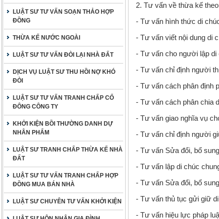
2. Tư vấn về thừa kế theo
LUẬT SƯ TƯ VẤN SOẠN THẢO HỢP
ĐỒNG
- Tư vấn hình thức di chú
- Tư vấn viết nội dung di 
THỪA KẾ NƯỚC NGOÀI
- Tư vấn cho người lập di
LUẬT SƯ TƯ VẤN ĐÒI LẠI NHÀ ĐẤT
- Tư vấn chỉ định người t
DỊCH VỤ LUẬT SƯ THU HỒI NỢ KHÓ
ĐÒI
- Tư vấn cách phân định p
LUẬT SƯ TƯ VẤN TRANH CHẤP CỔ
- Tư vấn cách phân chia d
ĐÔNG CÔNG TY
- Tư vấn giao nghĩa vụ c
KHỞI KIỆN BỒI THƯỜNG DANH DỰ
NHÂN PHẨM
- Tư vấn chỉ định người gi
LUẬT SƯ TRANH CHẤP THỪA KẾ NHÀ
- Tư vấn Sửa đổi, bổ sung,
ĐẤT
- Tư vấn lập di chúc chun
LUẬT SƯ TƯ VẤN TRANH CHẤP HỢP
- Tư vấn Sửa đổi, bổ sung
ĐỒNG MUA BÁN NHÀ
- Tư vấn thủ tục gửi giữ d
LUẬT SƯ CHUYÊN TƯ VẤN KHỞI KIỆN
- Tư vấn hiệu lực pháp luậ
LUẬT SƯ HÔN NHÂN GIA ĐÌNH