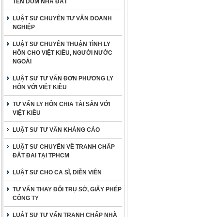
TÊN DÙM NHÀ ĐẤT
LUẬT SƯ CHUYÊN TƯ VẤN DOANH
NGHIỆP
LUẬT SƯ CHUYÊN THUẬN TÌNH LY
HÔN CHO VIỆT KIỀU, NGƯỜI NƯỚC
NGOÀI
LUẬT SƯ TƯ VẤN ĐƠN PHƯƠNG LY
HÔN VỚI VIỆT KIỀU
TƯ VẤN LY HÔN CHIA TÀI SẢN VỚI
VIỆT KIỀU
LUẬT SƯ TƯ VẤN KHÁNG CÁO
LUẬT SƯ CHUYÊN VỀ TRANH CHẤP
ĐẤT ĐAI TẠI TPHCM
LUẬT SƯ CHO CA SĨ, DIỄN VIÊN
TƯ VẤN THAY ĐỔI TRỤ SỞ, GIẤY PHÉP
CÔNG TY
LUẬT SƯ TƯ VẤN TRANH CHẤP NHÀ