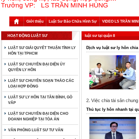
Trưởng VP: LS TRẦN MINH HÙNG
Giới thiệu
Luật Sư Bào Chữa Hình Sự
VIDEO LS TRẦN MI
HOẠT ĐỘNG LUẬT SƯ
luật sư tại quận 8
Dịch vụ luật sư ly hôn chia
LUẬT SƯ GIẢI QUYẾT THUẬN TÌNH LY
HÔN TẠI TPHCM
LUẬT SƯ CHUYÊN ĐẠI DIỆN ỦY
QUYỀN LY HÔN
LUẬT SƯ CHUYÊN SOẠN THẢO CÁC
LOẠI HỢP ĐỒNG
LUẬT SƯ LY HÔN TẠI TÂN BÌNH, GÒ
2. Việc chia tài sản chun
VẤP
Thủ tục ly hôn nhanh tại q
LUẬT SƯ CHUYÊN ĐẠI DIỆN CHO
DOANH NGHIỆP TẠI TÒA ÁN
VĂN PHÒNG LUẬT SƯ TƯ VẤN