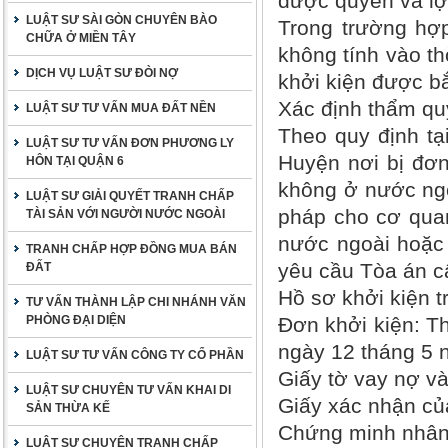
được quyền và lợ
LUẬT SƯ SÀI GÒN CHUYÊN BÀO
Trong trường hợp
CHỮA Ở MIỀN TÂY
không tính vào th
DỊCH VỤ LUẬT SƯ ĐÒI NỢ
khởi kiện được bắ
Xác định thẩm qu
LUẬT SƯ TƯ VẤN MUA ĐẤT NỀN
Theo quy định tạ
LUẬT SƯ TƯ VẤN ĐƠN PHƯƠNG LY
Huyện nơi bị đơn
HÔN TẠI QUẬN 6
không ở nước ngo
LUẬT SƯ GIẢI QUYẾT TRANH CHẤP
pháp cho cơ qua
TÀI SẢN VỚI NGƯỜI NƯỚC NGOÀI
nước ngoài hoặc 
TRANH CHẤP HỢP ĐỒNG MUA BÁN
yêu cầu Tòa án cấ
ĐẤT
Hồ sơ khởi kiện 
TƯ VẤN THÀNH LẬP CHI NHÁNH VĂN
PHÒNG ĐẠI DIỆN
Đơn khởi kiện: 
ngày 12 tháng 5 
LUẬT SƯ TƯ VẤN CÔNG TY CỔ PHẦN
Giấy tờ vay nợ và 
LUẬT SƯ CHUYÊN TƯ VẤN KHAI DI
Giấy xác nhận của
SẢN THỪA KẾ
Chứng minh nhân 
LUẬT SƯ CHUYÊN TRANH CHẤP