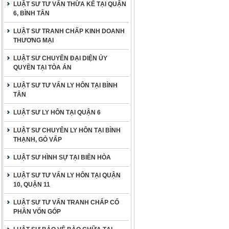
LUẬT SƯ TƯ VẤN THỪA KẾ TẠI QUẬN
6, BÌNH TÂN
LUẬT SƯ TRANH CHẤP KINH DOANH
THƯƠNG MẠI
LUẬT SƯ CHUYÊN ĐẠI DIỆN ỦY
QUYỀN TẠI TÒA ÁN
LUẬT SƯ TƯ VẤN LY HÔN TẠI BÌNH
TÂN
LUẬT SƯ LY HÔN TẠI QUẬN 6
LUẬT SƯ CHUYÊN LY HÔN TẠI BÌNH
THẠNH, GÒ VẤP
LUẬT SƯ HÌNH SỰ TẠI BIÊN HÒA
LUẬT SƯ TƯ VẤN LY HÔN TẠI QUẬN
10, QUẬN 11
LUẬT SƯ TƯ VẤN TRANH CHẤP CỐ
PHẦN VỐN GÓP