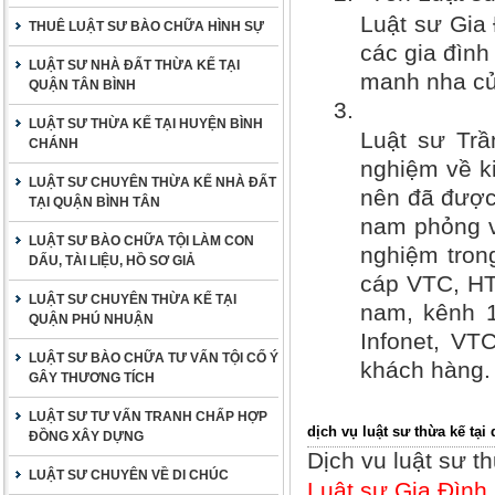
Luật sư Gia 
THUÊ LUẬT SƯ BÀO CHỮA HÌNH SỰ
các gia đình
LUẬT SƯ NHÀ ĐẤT THỪA KẾ TẠI
manh nha của
QUẬN TÂN BÌNH
3.
LUẬT SƯ THỪA KẾ TẠI HUYỆN BÌNH
Luật sư Trầ
CHÁNH
nghiệm về ki
LUẬT SƯ CHUYÊN THỪA KẾ NHÀ ĐẤT
nên đã được 
TẠI QUẬN BÌNH TÂN
nam phỏng v
LUẬT SƯ BÀO CHỮA TỘI LÀM CON
nghiệm trong
DẤU, TÀI LIỆU, HỒ SƠ GIẢ
cáp VTC, HT
LUẬT SƯ CHUYÊN THỪA KẾ TẠI
nam, kênh 1
QUẬN PHÚ NHUẬN
Infonet, VT
LUẬT SƯ BÀO CHỮA TƯ VẤN TỘI CỐ Ý
khách hàng.
GÂY THƯƠNG TÍCH
LUẬT SƯ TƯ VẤN TRANH CHẤP HỢP
dịch vụ luật sư thừa kế tại
ĐỒNG XÂY DỰNG
Dịch vu luật sư t
LUẬT SƯ CHUYÊN VỀ DI CHÚC
Luật sư Gia Đình t