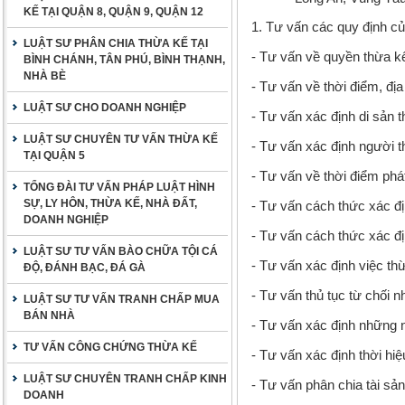
KẾ TẠI QUẬN 8, QUẬN 9, QUẬN 12
1. Tư vấn các quy định củ
LUẬT SƯ PHÂN CHIA THỪA KẾ TẠI
- Tư vấn về quyền thừa k
BÌNH CHÁNH, TÂN PHÚ, BÌNH THẠNH,
NHÀ BÈ
- Tư vấn về thời điểm, đị
LUẬT SƯ CHO DOANH NGHIỆP
- Tư vấn xác định di sản 
LUẬT SƯ CHUYÊN TƯ VẤN THỪA KẾ
- Tư vấn xác định người t
TẠI QUẬN 5
- Tư vấn về thời điểm phá
TỔNG ĐÀI TƯ VẤN PHÁP LUẬT HÌNH
SỰ, LY HÔN, THỪA KẾ, NHÀ ĐẤT,
- Tư vấn cách thức xác địn
DOANH NGHIỆP
- Tư vấn cách thức xác đị
LUẬT SƯ TƯ VẤN BÀO CHỮA TỘI CÁ
- Tư vấn xác định việc t
ĐỘ, ĐÁNH BẠC, ĐÁ GÀ
- Tư vấn thủ tục từ chối n
LUẬT SƯ TƯ VẤN TRANH CHẤP MUA
BÁN NHÀ
- Tư vấn xác định những 
TƯ VẤN CÔNG CHỨNG THỪA KẾ
- Tư vấn xác định thời hiệ
LUẬT SƯ CHUYÊN TRANH CHẤP KINH
- Tư vấn phân chia tài sản
DOANH