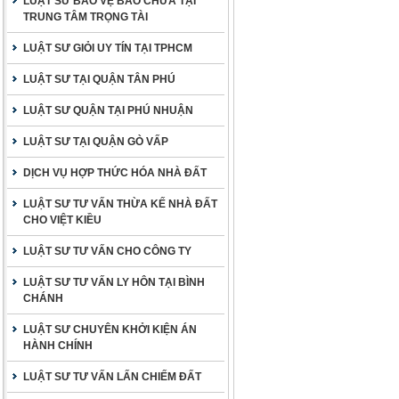
LUẬT SƯ BẢO VỆ BÀO CHỮA TẠI
TRUNG TÂM TRỌNG TÀI
LUẬT SƯ GIỎI UY TÍN TẠI TPHCM
LUẬT SƯ TẠI QUẬN TÂN PHÚ
LUẬT SƯ QUẬN TẠI PHÚ NHUẬN
LUẬT SƯ TẠI QUẬN GÒ VẤP
DỊCH VỤ HỢP THỨC HÓA NHÀ ĐẤT
LUẬT SƯ TƯ VẤN THỪA KẾ NHÀ ĐẤT
CHO VIỆT KIỀU
LUẬT SƯ TƯ VẤN CHO CÔNG TY
LUẬT SƯ TƯ VẤN LY HÔN TẠI BÌNH
CHÁNH
LUẬT SƯ CHUYÊN KHỞI KIỆN ÁN
HÀNH CHÍNH
LUẬT SƯ TƯ VẤN LẤN CHIẾM ĐẤT