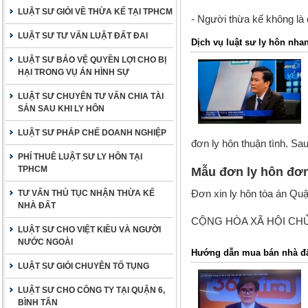
LUẬT SƯ GIỎI VỀ THỪA KẾ TẠI TPHCM
- Người thừa kế không là 
LUẬT SƯ TƯ VẤN LUẬT ĐẤT ĐAI
Dịch vụ luật sư ly hôn nhan
LUẬT SƯ BẢO VỆ QUYỀN LỢI CHO BỊ
HẠI TRONG VỤ ÁN HÌNH SỰ
LUẬT SƯ CHUYÊN TƯ VẤN CHIA TÀI
SẢN SAU KHI LY HÔN
LUẬT SƯ PHÁP CHẾ DOANH NGHIỆP
đơn ly hôn thuận tình. Sa
PHÍ THUÊ LUẬT SƯ LY HÔN TẠI
TPHCM
Mẫu đơn ly hôn đơ
Đơn xin ly hôn tòa án Qu
TƯ VẤN THỦ TỤC NHẬN THỪA KẾ
NHÀ ĐẤT
CỘNG HÒA XÃ HỘI CHỦ
LUẬT SƯ CHO VIỆT KIỀU VÀ NGƯỜI
NƯỚC NGOÀI
Hướng dẫn mua bán nhà đấ
LUẬT SƯ GIỎI CHUYÊN TỐ TỤNG
LUẬT SƯ CHO CÔNG TY TẠI QUẬN 6,
BÌNH TÂN