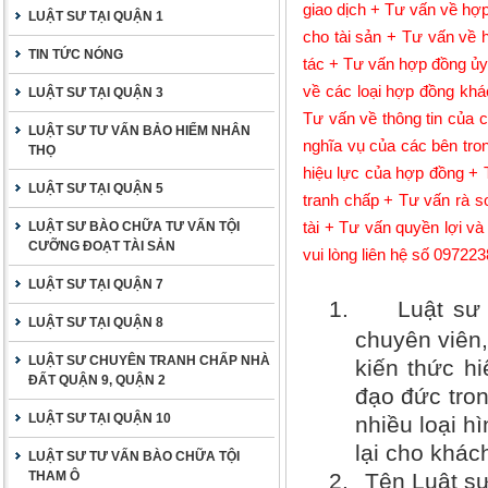
giao dịch + Tư vấn về hợ
LUẬT SƯ TẠI QUẬN 1
cho tài sản + Tư vấn về
TIN TỨC NÓNG
tác + Tư vấn hợp đồng ủy
về các loại hợp đồng kh
LUẬT SƯ TẠI QUẬN 3
Tư vấn về thông tin của 
LUẬT SƯ TƯ VẤN BẢO HIỂM NHÂN
nghĩa vụ của các bên tro
THỌ
hiệu lực của hợp đồng + 
LUẬT SƯ TẠI QUẬN 5
tranh chấp + Tư vấn rà s
tài + Tư vấn quyền lợi v
LUẬT SƯ BÀO CHỮA TƯ VẤN TỘI
CƯỠNG ĐOẠT TÀI SẢN
vui lòng liên hệ số 09722
LUẬT SƯ TẠI QUẬN 7
1.
Luật sư Gi
LUẬT SƯ TẠI QUẬN 8
chuyên viên,
LUẬT SƯ CHUYÊN TRANH CHẤP NHÀ
kiến thức hi
ĐẤT QUẬN 9, QUẬN 2
đạo đức tron
LUẬT SƯ TẠI QUẬN 10
nhiều loại h
lại cho khác
LUẬT SƯ TƯ VẤN BÀO CHỮA TỘI
THAM Ô
2.
Tên Luật sư