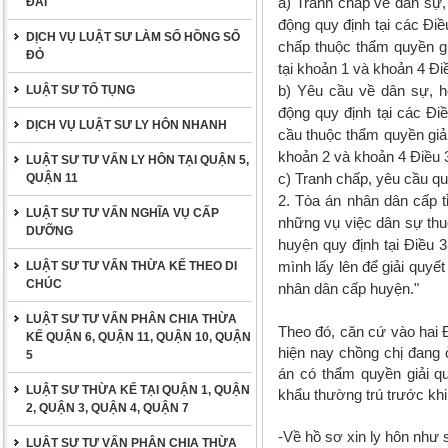
a) Tranh chấp về dân sự,
ĐAI
động quy định tại các Điề
DỊCH VỤ LUẬT SƯ LÀM SỔ HỒNG SỔ
chấp thuộc thẩm quyền g
ĐỎ
tại khoản 1 và khoản 4 Đi
b) Yêu cầu về dân sự, h
LUẬT SƯ TỐ TỤNG
động quy định tại các Đi
DỊCH VỤ LUẬT SƯ LY HÔN NHANH
cầu thuộc thẩm quyền giả
khoản 2 và khoản 4 Điều 3
LUẬT SƯ TƯ VẤN LY HÔN TẠI QUẬN 5,
c) Tranh chấp, yêu cầu qu
QUẬN 11
2. Tòa án nhân dân cấp t
LUẬT SƯ TƯ VẤN NGHĨA VỤ CẤP
những vụ việc dân sự thu
DƯỠNG
huyện quy định tại Điều 
mình lấy lên để giải quyết
LUẬT SƯ TƯ VẤN THỪA KẾ THEO DI
CHÚC
nhân dân cấp huyện."
LUẬT SƯ TƯ VẤN PHÂN CHIA THỪA
Theo đó,
căn cứ vào hai Đ
KẾ QUẬN 6, QUẬN 11, QUẬN 10, QUẬN
hiện nay chồng chị đang
5
án có thẩm quyền giải q
LUẬT SƯ THỪA KẾ TẠI QUẬN 1, QUẬN
khẩu thường trú trước kh
2, QUẬN 3, QUẬN 4, QUẬN 7
-Về hồ sơ xin ly hôn như 
LUẬT SƯ TƯ VẤN PHÂN CHIA THỪA