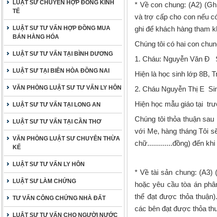
LUẬT SƯ CHUYÊN HỢP ĐỒNG KINH
* Về con chung: (A2)
(Gh
TẾ
và trợ cấp cho con nếu c
LUẬT SƯ TƯ VẤN HỢP ĐỒNG MUA
ghi để khách hàng tham k
BÁN HÀNG HÓA
Chúng tôi có hai con chun
LUẬT SƯ TƯ VẤN TẠI BÌNH DƯƠNG
1. Cháu: Nguyễn Văn Đ Si
LUẬT SƯ TẠI BIÊN HÒA ĐỒNG NAI
Hiện là học sinh lớp 8B, Tr
VĂN PHÒNG LUẬT SƯ TƯ VẤN LY HÔN
2. Cháu Nguyễn Thị E Sinh 
Hiện học mẫu giáo tại trườ
LUẬT SƯ TƯ VẤN TẠI LONG AN
Chúng tôi thỏa thuận sau
LUẬT SƯ TƯ VẤN TẠI CẦN THƠ
với Mẹ, hàng tháng Tôi sẽ
VĂN PHÒNG LUẬT SƯ CHUYÊN THỪA
chữ.............đồng) đến kh
KẾ
LUẬT SƯ TƯ VẤN LY HÔN
* Về tài sản chung
: (A3)
LUẬT SƯ LÀM CHỨNG
hoặc yêu cầu tòa án phâ
thể đạt được thỏa thuận
TƯ VẤN CÔNG CHỨNG NHÀ ĐẤT
các bên đạt được thỏa thu
LUẬT SƯ TƯ VẤN CHO NGƯỜI NƯỚC