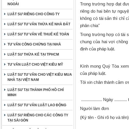
Trong trường hợp đạt đượ
NGOÀI
riêng do hai bên tự nguy
LUẬT SƯ RIÊNG CHO CÔNG TY
không có tài sản thì chỉ 
LUẬT SƯ TƯ VẤN THỪA KẾ NHÀ ĐẤT
phân chia"
Trong trường hợp có tài 
LUẬT SƯ TƯ VẤN VỀ THUẾ KẾ TOÁN
chung của hai vợi chồng 
TƯ VẤN CÔNG CHỨNG TẠI NHÀ
định của pháp luật.
LUẬT SƯ THỪA KẾ TẠI TPHCM
TƯ VẤN LUẬT CHO VIỆT KIỀU MỸ
Kính mong Quý Tòa xem xé
của pháp luật.
LUẬT SƯ TƯ VẤN CHO VIỆT KIỀU MUA
NHÀ TẠI VIỆT NAM
Tôi xin chân thành cảm ơ
LUẬT SƯ TẠI THÀNH PHỐ HỒ CHÍ
MINH
..................
Ngày
...........
LUẬT SƯ TƯ VẤN LUẬT LAO ĐỘNG
Người làm đơn
LUẬT SƯ RIÊNG CHO CÁC CÔNG TY
(Ký tên - Ghi rõ họ và tên)
TẠI SÀI GÒN