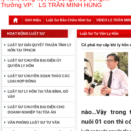
Trưởng VP: LS TRẦN MINH HÙNG
Giới thiệu
Luật Sư Bào Chữa Hình Sự
VIDEO LS TRẦN MI
HOẠT ĐỘNG LUẬT SƯ
Luật Sư Tư Vấn Ly Hôn
Có phải trợ cấp khi ly hôn
LUẬT SƯ GIẢI QUYẾT THUẬN TÌNH LY
HÔN TẠI TPHCM
LUẬT SƯ CHUYÊN ĐẠI DIỆN ỦY
QUYỀN LY HÔN
LUẬT SƯ CHUYÊN SOẠN THẢO CÁC
LOẠI HỢP ĐỒNG
LUẬT SƯ LY HÔN TẠI TÂN BÌNH, GÒ
VẤP
LUẬT SƯ CHUYÊN ĐẠI DIỆN CHO
nào…Vậy trong 
DOANH NGHIỆP TẠI TÒA ÁN
nuôi 01 con thì 
VĂN PHÒNG LUẬT SƯ TƯ VẤN