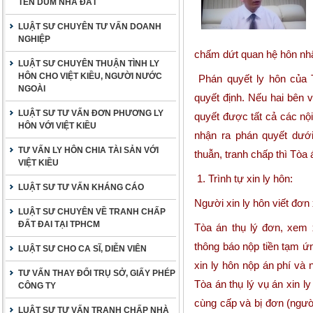
TÊN DÙM NHÀ ĐẤT
LUẬT SƯ CHUYÊN TƯ VẤN DOANH
NGHIỆP
chấm dứt quan hệ hôn nh
LUẬT SƯ CHUYÊN THUẬN TÌNH LY
HÔN CHO VIỆT KIỀU, NGƯỜI NƯỚC
Phán quyết ly hôn của T
NGOÀI
quyết định. Nếu hai bên v
LUẬT SƯ TƯ VẤN ĐƠN PHƯƠNG LY
quyết được tất cả các nộ
HÔN VỚI VIỆT KIỀU
nhận ra phán quyết dướ
TƯ VẤN LY HÔN CHIA TÀI SẢN VỚI
thuẫn, tranh chấp thì Tòa
VIỆT KIỀU
1. Trình tự xin ly hôn:
LUẬT SƯ TƯ VẤN KHÁNG CÁO
Người xin ly hôn viết đơn 
LUẬT SƯ CHUYÊN VỀ TRANH CHẤP
ĐẤT ĐAI TẠI TPHCM
Tòa án thụ lý đơn, xem 
thông báo nộp tiền tạm ứn
LUẬT SƯ CHO CA SĨ, DIỄN VIÊN
xin ly hôn nộp án phí và 
TƯ VẤN THAY ĐỔI TRỤ SỞ, GIẤY PHÉP
Tòa án thụ lý vụ án xin l
CÔNG TY
cùng cấp và bị đơn (ngườ
LUẬT SƯ TƯ VẤN TRANH CHẤP NHÀ