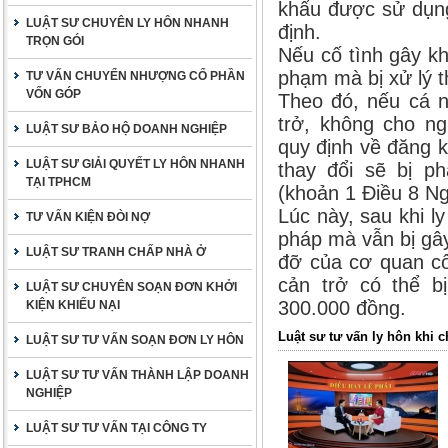
khẩu được sử dụng
LUẬT SƯ CHUYÊN LY HÔN NHANH
định.
TRỌN GÓI
Nếu cố tình gây kh
phạm mà bị xử lý t
TƯ VẤN CHUYỂN NHƯỢNG CỔ PHẦN
VỐN GÓP
Theo đó, nếu cá n
trở, không cho ng
LUẬT SƯ BẢO HỘ DOANH NGHIỆP
quy định về đăng k
LUẬT SƯ GIẢI QUYẾT LY HÔN NHANH
thay đổi sẽ bị ph
TẠI TPHCM
(khoản 1 Điều 8 Ng
Lúc này, sau khi l
TƯ VẤN KIỆN ĐÒI NỢ
pháp mà vẫn bị gây
LUẬT SƯ TRANH CHẤP NHÀ Ở
đỡ của cơ quan cô
cản trở có thể b
LUẬT SƯ CHUYÊN SOẠN ĐƠN KHỞI
300.000 đồng.
KIỆN KHIẾU NẠI
Luật sư tư vấn ly hôn khi 
LUẬT SƯ TƯ VẤN SOẠN ĐƠN LY HÔN
LUẬT SƯ TƯ VẤN THÀNH LẬP DOANH
NGHIỆP
LUẬT SƯ TƯ VẤN TẠI CÔNG TY