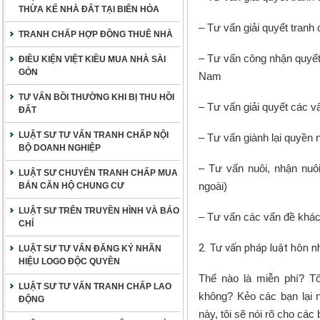
THỪA KẾ NHÀ ĐẤT TẠI BIÊN HÒA
– Tư vấn giải quyết tranh
TRANH CHẤP HỢP ĐỒNG THUÊ NHÀ
– Tư vấn công nhận quyết 
ĐIỀU KIỆN VIỆT KIỀU MUA NHÀ SÀI
GÒN
Nam
TƯ VẤN BỒI THƯỜNG KHI BỊ THU HỒI
– Tư vấn giải quyết các v
ĐẤT
LUẬT SƯ TƯ VẤN TRANH CHẤP NỘI
– Tư vấn giành lại quyền 
BỘ DOANH NGHIỆP
– Tư vấn nuôi, nhận nuô
LUẬT SƯ CHUYÊN TRANH CHẤP MUA
ngoài)
BÁN CĂN HỘ CHUNG CƯ
LUẬT SƯ TRÊN TRUYỀN HÌNH VÀ BÁO
– Tư vấn các vấn đề khác
CHÍ
2. Tư vấn pháp luật hôn n
LUẬT SƯ TƯ VẤN ĐĂNG KÝ NHÃN
HIỆU LOGO ĐỘC QUYỀN
Thế nào là miễn phí? T
LUẬT SƯ TƯ VẤN TRANH CHẤP LAO
không? Kẻo các bạn lại n
ĐỘNG
này, tôi sẽ nói rõ cho các