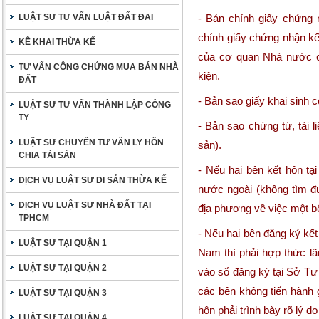
LUẬT SƯ TƯ VẤN LUẬT ĐẤT ĐAI
- Bản chính giấy chứng 
chính giấy chứng nhận kế
KÊ KHAI THỪA KẾ
của cơ quan Nhà nước có
TƯ VẤN CÔNG CHỨNG MUA BÁN NHÀ
kiện.
ĐẤT
- Bản sao giấy khai sinh c
LUẬT SƯ TƯ VẤN THÀNH LẬP CÔNG
TY
- Bản sao chứng từ, tài l
LUẬT SƯ CHUYÊN TƯ VẤN LY HÔN
sản).
CHIA TÀI SẢN
- Nếu hai bên kết hôn t
DỊCH VỤ LUẬT SƯ DI SẢN THỪA KẾ
nước ngoài (không tìm đư
DỊCH VỤ LUẬT SƯ NHÀ ĐẤT TẠI
địa phương về việc một bê
TPHCM
- Nếu hai bên đăng ký kết
LUẬT SƯ TẠI QUẬN 1
Nam thì phải hợp thức lã
LUẬT SƯ TẠI QUẬN 2
vào sổ đăng ký tại Sở Tư
các bên không tiến hành 
LUẬT SƯ TẠI QUẬN 3
hôn phải trình bày rõ lý d
LUẬT SƯ TẠI QUẬN 4