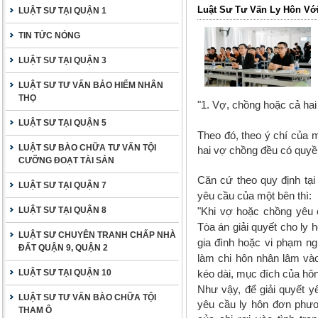
Luật Sư Tư Vấn Ly Hôn Vớ
LUẬT SƯ TẠI QUẬN 1
TIN TỨC NÓNG
LUẬT SƯ TẠI QUẬN 3
LUẬT SƯ TƯ VẤN BẢO HIỂM NHÂN
THỌ
"1. Vợ, chồng hoặc cả hai
LUẬT SƯ TẠI QUẬN 5
Theo đó, theo ý chí của 
LUẬT SƯ BÀO CHỮA TƯ VẤN TỘI
hai vợ chồng đều có quyền
CƯỠNG ĐOẠT TÀI SẢN
Căn cứ theo quy định tạ
LUẬT SƯ TẠI QUẬN 7
yêu cầu của một bên thì:
LUẬT SƯ TẠI QUẬN 8
"Khi vợ hoặc chồng yêu c
Tòa án giải quyết cho ly 
LUẬT SƯ CHUYÊN TRANH CHẤP NHÀ
gia đình hoặc vi phạm n
ĐẤT QUẬN 9, QUẬN 2
làm chi hôn nhân lâm vào
LUẬT SƯ TẠI QUẬN 10
kéo dài, mục đích của hô
Như vậy, để giải quyết y
LUẬT SƯ TƯ VẤN BÀO CHỮA TỘI
yêu cầu ly hôn đơn phư
THAM Ô