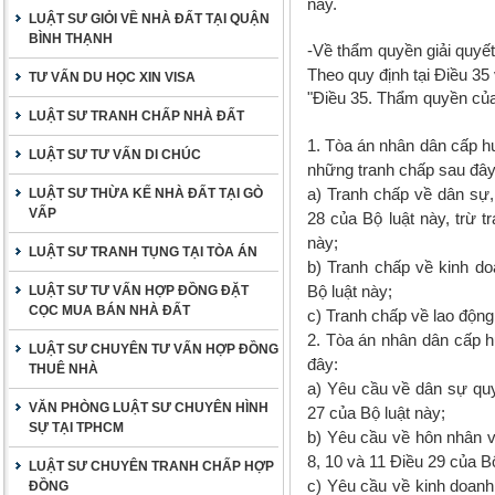
này.
LUẬT SƯ GIỎI VỀ NHÀ ĐẤT TẠI QUẬN
BÌNH THẠNH
-Về thẩm quyền giải quyết
Theo quy định tại Điều 3
TƯ VẤN DU HỌC XIN VISA
"Điều 35. Thẩm quyền củ
LUẬT SƯ TRANH CHẤP NHÀ ĐẤT
1. Tòa án nhân dân cấp h
LUẬT SƯ TƯ VẤN DI CHÚC
những tranh chấp sau đây
a) Tranh chấp về dân sự,
LUẬT SƯ THỪA KẾ NHÀ ĐẤT TẠI GÒ
VẤP
28 của Bộ luật này, trừ t
này;
LUẬT SƯ TRANH TỤNG TẠI TÒA ÁN
b) Tranh chấp về kinh do
Bộ luật này;
LUẬT SƯ TƯ VẤN HỢP ĐỒNG ĐẶT
CỌC MUA BÁN NHÀ ĐẤT
c) Tranh chấp về lao động 
2. Tòa án nhân dân cấp 
LUẬT SƯ CHUYÊN TƯ VẤN HỢP ĐỒNG
đây:
THUÊ NHÀ
a) Yêu cầu về dân sự quy 
VĂN PHÒNG LUẬT SƯ CHUYÊN HÌNH
27 của Bộ luật này;
SỰ TẠI TPHCM
b) Yêu cầu về hôn nhân và 
8, 10 và 11 Điều 29 của Bộ
LUẬT SƯ CHUYÊN TRANH CHẤP HỢP
c) Yêu cầu về kinh doanh
ĐỒNG