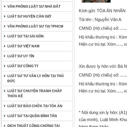
VĂN PHÒNG LUẬT SƯ NHÀ ĐẤT
Kính gửi:
TÒA ÁN NHÂN DÂN
LUẬT SƯ HUYỆN CẦN GIỜ
Tôi tên : Nguyễn Văn A năm s
VĂN PHÒNG LUẬT SƯ TẠI TPHCM
CMND (Hộ chiếu) số: .......
LUẬT SƯ TẠI SÀI GÒN
H
ộ khẩu thường trú : Xóm....
Hiện cư trú tại: Xóm....., xã.
LUẬT SƯ VIỆT NAM
LUẬT SƯ UY TÍN
Xin được ly hôn với: Bà 
LUẬT SƯ CÔNG TY
CMND (Hộ chiếu) số: .......
LUẬT SƯ TƯ VẤN LY HÔN TẠI THỦ
ĐỨC
H
ộ khẩu thường trú : Xóm....
Hiện cư trú tại: Xóm....., xã.
LUẬT SƯ CHUYÊN TRANH CHẤP
THỪA KẾ
LUẬT SƯ BÀO CHỮA TẠI TÒA ÁN
* Nội dung xin ly hôn:
(A1
LUẬT SƯ TẠI QUẬN BÌNH TÂN
của mình), Luật Minh Khu
DỊCH THUẬT CÔNG CHỨNG TẠI
hàng tham khảo.