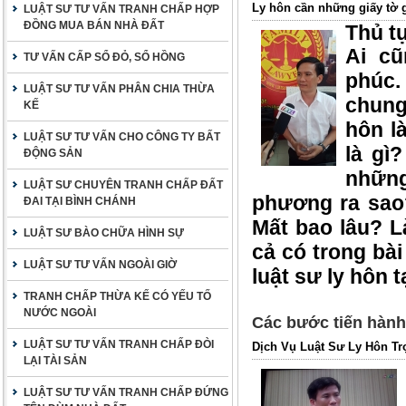
Ly hôn cần những giấy tờ g
LUẬT SƯ TƯ VẤN TRANH CHẤP HỢP
ĐỒNG MUA BÁN NHÀ ĐẤT
Thủ t
Ai cũ
TƯ VẤN CẤP SỔ ĐỎ, SỔ HỒNG
phúc.
LUẬT SƯ TƯ VẤN PHÂN CHIA THỪA
chung 
KẾ
hôn là
LUẬT SƯ TƯ VẤN CHO CÔNG TY BẤT
là gì
ĐỘNG SẢN
nhữn
LUẬT SƯ CHUYÊN TRANH CHẤP ĐẤT
phương ra sao?
ĐAI TẠI BÌNH CHÁNH
Mất bao lâu? 
LUẬT SƯ BÀO CHỮA HÌNH SỰ
cả có trong bài
LUẬT SƯ TƯ VẤN NGOÀI GIỜ
luật sư ly hôn 
TRANH CHẤP THỪA KẾ CÓ YẾU TỐ
NƯỚC NGOÀI
Các bước tiến hành 
LUẬT SƯ TƯ VẤN TRANH CHẤP ĐÒI
Dịch Vụ Luật Sư Ly Hôn Tr
LẠI TÀI SẢN
LUẬT SƯ TƯ VẤN TRANH CHẤP ĐỨNG