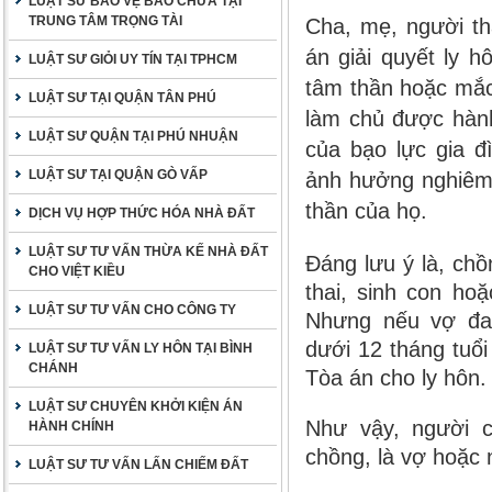
LUẬT SƯ BẢO VỆ BÀO CHỮA TẠI
TRUNG TÂM TRỌNG TÀI
Cha, mẹ, người th
án giải quyết ly 
LUẬT SƯ GIỎI UY TÍN TẠI TPHCM
tâm thần hoặc mắc
LUẬT SƯ TẠI QUẬN TÂN PHÚ
làm chủ được hành
LUẬT SƯ QUẬN TẠI PHÚ NHUẬN
của bạo lực gia đ
LUẬT SƯ TẠI QUẬN GÒ VẤP
ảnh hưởng nghiêm 
thần của họ.
DỊCH VỤ HỢP THỨC HÓA NHÀ ĐẤT
LUẬT SƯ TƯ VẤN THỪA KẾ NHÀ ĐẤT
Đáng lưu ý là,
chồ
CHO VIỆT KIỀU
thai
, sinh con hoặ
LUẬT SƯ TƯ VẤN CHO CÔNG TY
Nhưng nếu vợ đan
dưới 12 tháng tuổ
LUẬT SƯ TƯ VẤN LY HÔN TẠI BÌNH
CHÁNH
Tòa án cho ly hôn.
LUẬT SƯ CHUYÊN KHỞI KIỆN ÁN
Như vậy, người c
HÀNH CHÍNH
chồng, là vợ hoặc 
LUẬT SƯ TƯ VẤN LẤN CHIẾM ĐẤT