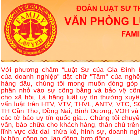
Với phương châm "Luật Sư của Gia Đình 
của doanh nghiệp" đặt chữ "Tâm" của nghề
hàng đầu, chúng tôi mong muốn đóng góp
phần nhỏ vào sự công bằng và bảo vệ côn
cho xã hội. Là hãng luật uy tín thường xuyê
vấn luật trên HTV, VTV, THVL, ANTV, VTC, S
TH Cần Thơ, Đồng Nai, Bình Dương, VOH và 
các tờ báo uy tín quốc gia... Chúng tôi chuyê
vấn, bào chữa cho khách hàng, thân chủ trên
lĩnh vực đất đai, thừa kế, hình sự, doanh ngh
ly hôn, công nợ, lao động, hợp đồng....