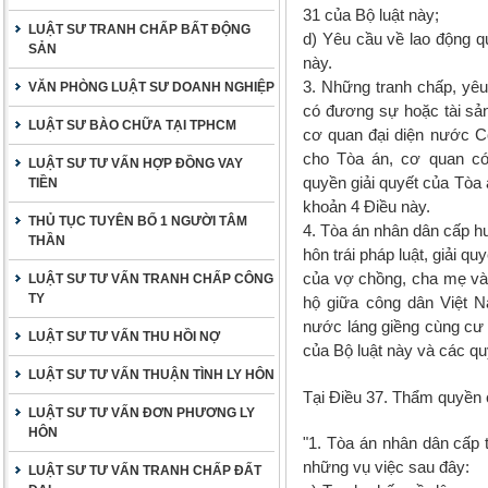
31 của Bộ luật này;
LUẬT SƯ TRANH CHẤP BẤT ĐỘNG
d) Yêu cầu về lao động q
SẢN
này.
3. Những tranh chấp, yêu
VĂN PHÒNG LUẬT SƯ DOANH NGHIỆP
có đương sự hoặc tài sả
LUẬT SƯ BÀO CHỮA TẠI TPHCM
cơ quan đại diện nước C
cho Tòa án, cơ quan c
LUẬT SƯ TƯ VẤN HỢP ĐỒNG VAY
quyền giải quyết của Tòa 
TIỀN
khoản 4 Điều này.
THỦ TỤC TUYÊN BỐ 1 NGƯỜI TÂM
4. Tòa án nhân dân cấp h
THẦN
hôn trái pháp luật, giải q
của vợ chồng, cha mẹ và 
LUẬT SƯ TƯ VẤN TRANH CHẤP CÔNG
TY
hộ giữa công dân Việt N
nước láng giềng cùng cư 
LUẬT SƯ TƯ VẤN THU HỒI NỢ
của Bộ luật này và các qu
LUẬT SƯ TƯ VẤN THUẬN TÌNH LY HÔN
Tại Điều 37. Thẩm quyền 
LUẬT SƯ TƯ VẤN ĐƠN PHƯƠNG LY
HÔN
"1. Tòa án nhân dân cấp 
những vụ việc sau đây:
LUẬT SƯ TƯ VẤN TRANH CHẤP ĐẤT