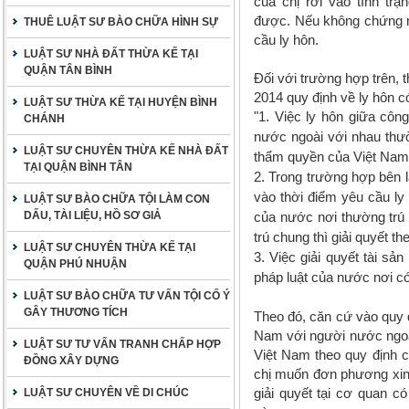
của chị rơi vào tình tr
được. Nếu không chứng m
THUÊ LUẬT SƯ BÀO CHỮA HÌNH SỰ
cầu ly hôn.
LUẬT SƯ NHÀ ĐẤT THỪA KẾ TẠI
QUẬN TÂN BÌNH
Đối với trường hợp trên, 
2014 quy định về ly hôn c
LUẬT SƯ THỪA KẾ TẠI HUYỆN BÌNH
"1. Việc ly hôn giữa cô
CHÁNH
nước ngoài với nhau thườ
LUẬT SƯ CHUYÊN THỪA KẾ NHÀ ĐẤT
thẩm quyền của Việt Nam 
TẠI QUẬN BÌNH TÂN
2. Trong trường hợp bên 
vào thời điểm yêu cầu ly 
LUẬT SƯ BÀO CHỮA TỘI LÀM CON
DẤU, TÀI LIỆU, HỒ SƠ GIẢ
của nước nơi thường trú
trú chung thì giải quyết t
LUẬT SƯ CHUYÊN THỪA KẾ TẠI
3. Việc giải quyết tài sả
QUẬN PHÚ NHUẬN
pháp luật của nước nơi có
LUẬT SƯ BÀO CHỮA TƯ VẤN TỘI CỐ Ý
GÂY THƯƠNG TÍCH
Theo đó
, căn cứ vào quy đ
Nam với người nước ngoài
LUẬT SƯ TƯ VẤN TRANH CHẤP HỢP
Việt Nam theo quy định c
ĐỒNG XÂY DỰNG
chị muốn đơn phương xin 
giải quyết tại cơ quan c
LUẬT SƯ CHUYÊN VỀ DI CHÚC