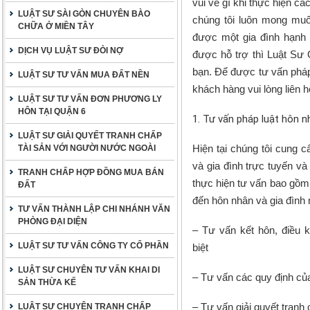
vui vẻ gì khi thực hiện cá
LUẬT SƯ SÀI GÒN CHUYÊN BÀO
chúng tôi luôn mong mu
CHỮA Ở MIỀN TÂY
được một gia đình hạnh 
DỊCH VỤ LUẬT SƯ ĐÒI NỢ
được hỗ trợ thì Luật Sư 
bạn. Để được tư vấn pháp 
LUẬT SƯ TƯ VẤN MUA ĐẤT NỀN
khách hàng vui lòng liên h
LUẬT SƯ TƯ VẤN ĐƠN PHƯƠNG LY
HÔN TẠI QUẬN 6
1. Tư vấn pháp luật hôn n
LUẬT SƯ GIẢI QUYẾT TRANH CHẤP
Hiện tại chúng tôi cung 
TÀI SẢN VỚI NGƯỜI NƯỚC NGOÀI
và gia đình trực tuyến và
TRANH CHẤP HỢP ĐỒNG MUA BÁN
thực hiện tư vấn bao gồm
ĐẤT
đến hôn nhân và gia đình
TƯ VẤN THÀNH LẬP CHI NHÁNH VĂN
PHÒNG ĐẠI DIỆN
– Tư vấn kết hôn, điều 
LUẬT SƯ TƯ VẤN CÔNG TY CỔ PHẦN
biệt
LUẬT SƯ CHUYÊN TƯ VẤN KHAI DI
– Tư vấn các quy định của 
SẢN THỪA KẾ
– Tư vấn giải quyết tranh 
LUẬT SƯ CHUYÊN TRANH CHẤP