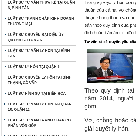
Trong vụ việc ly hôn đơn 
LUẬT SƯ TƯ VẤN THỪA KẾ TẠI QUẬN
6, BÌNH TÂN
thuận của cả hai vợ chồng
thuận không thành và các b
LUẬT SƯ TRANH CHẤP KINH DOANH
THƯƠNG MẠI
sản theo quy định của pháp
định hoặc bản án có hiệu 
LUẬT SƯ CHUYÊN ĐẠI DIỆN ỦY
QUYỀN TẠI TÒA ÁN
Tư vấn ai có quyền yêu cầu
LUẬT SƯ TƯ VẤN LY HÔN TẠI BÌNH
TÂN
LUẬT SƯ LY HÔN TẠI QUẬN 6
LUẬT SƯ CHUYÊN LY HÔN TẠI BÌNH
THẠNH, GÒ VẤP
Theo quy định tạ
LUẬT SƯ HÌNH SỰ TẠI BIÊN HÒA
năm 2014
, người
LUẬT SƯ TƯ VẤN LY HÔN TẠI QUẬN
gồm:
10, QUẬN 11
Vợ, chồng hoặc cả
LUẬT SƯ TƯ VẤN TRANH CHẤP CỐ
PHẦN VỐN GÓP
giải quyết ly hôn.