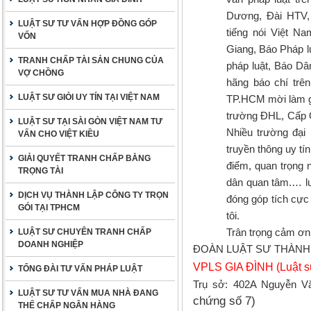
Dương, Đài HTV, 
LUẬT SƯ TƯ VẤN HỢP ĐỒNG GÓP
tiếng nói Việt Na
VỐN
Giang, Báo Pháp l
TRANH CHẤP TÀI SẢN CHUNG CỦA
pháp luật, Báo Dâ
VỢ CHỒNG
hãng báo chí trên
LUẬT SƯ GIỎI UY TÍN TẠI VIỆT NAM
TP.HCM mời làm gi
trường ĐHL, Cấp Q
LUẬT SƯ TẠI SÀI GÒN VIỆT NAM TƯ
Nhiều trường đại 
VẤN CHO VIỆT KIỀU
truyền thông uy tí
GIẢI QUYẾT TRANH CHẤP BẰNG
điểm, quan trọng 
TRỌNG TÀI
dân quan tâm.… lu
DỊCH VỤ THÀNH LẬP CÔNG TY TRỌN
đóng góp tích cực
GÓI TẠI TPHCM
tôi.
Trân trọng cảm ơn
LUẬT SƯ CHUYÊN TRANH CHẤP
DOANH NGHIỆP
ĐOÀN LUẬT SƯ THÀNH
VPLS GIA ĐÌNH (Luật s
TỔNG ĐÀI TƯ VẤN PHÁP LUẬT
Trụ sở: 402A Nguyễn V
LUẬT SƯ TƯ VẤN MUA NHÀ ĐANG
chứng số 7)
THẾ CHẤP NGÂN HÀNG