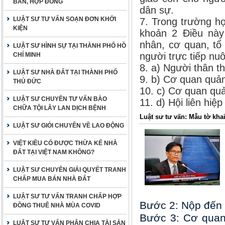
BẢN, HỢP ĐỒNG
dân sự.
LUẬT SƯ TƯ VẤN SOẠN ĐƠN KHỞI
7. Trong trường hợ
KIỆN
khoản 2 Điều này 
nhân, cơ quan, tổ
LUẬT SƯ HÌNH SỰ TẠI THÀNH PHỐ HỒ
người trực tiếp nuô
CHÍ MINH
8. a) Người thân th
LUẬT SƯ NHÀ ĐẤT TẠI THÀNH PHỐ
9. b) Cơ quan quản
THỦ ĐỨC
10. c) Cơ quan quả
LUẬT SƯ CHUYÊN TƯ VẤN BÀO
11. d) Hội liên hiệ
CHỮA TỘI LÂY LAN DỊCH BỆNH
Luật sư tư vấn: Mẫu tờ kha
LUẬT SƯ GIỎI CHUYÊN VỀ LAO ĐỘNG
VIỆT KIỀU CÓ ĐƯỢC THỪA KẾ NHÀ
ĐẤT TẠI VIỆT NAM KHÔNG?
LUẬT SƯ CHUYÊN GIẢI QUYẾT TRANH
CHẤP MUA BÁN NHÀ ĐẤT
LUẬT SƯ TƯ VẤN TRANH CHẤP HỢP
Bước 2: Nộp đến 
ĐỒNG THUÊ NHÀ MÙA COVID
Bước 3: Cơ quan
LUẬT SƯ TƯ VẤN PHÂN CHIA TÀI SẢN