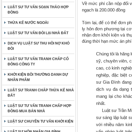
Về mức phí cần nộp đối v
LUẬT SƯ TƯ VẤN SOẠN THẢO HỢP
ngạch là 200.000 đồng
ĐỒNG
Tóm lại
, để có thể đơn ph
THỪA KẾ NƯỚC NGOÀI
ly hôn đơn phương tại cơ
LUẬT SƯ TƯ VẤN ĐÒI LẠI NHÀ ĐẤT
nhận đơn khởi kiện và thụ
đúng thời hạn mức án phí 
DỊCH VỤ LUẬT SƯ THU HỒI NỢ KHÓ
ĐÒI
Chúng tôi là hãng l
LUẬT SƯ TƯ VẤN TRANH CHẤP CỔ
sỹ, chuyên viên, 
ĐÔNG CÔNG TY
cao, có kinh nghiệ
KHỞI KIỆN BỒI THƯỜNG DANH DỰ
nghiệp, đặc biệt 
NHÂN PHẨM
sư Gia Đình đang 
dịch vụ đa dạng 
LUẬT SƯ TRANH CHẤP THỪA KẾ NHÀ
ĐẤT
mang lại cho khá
nhất.
LUẬT SƯ TƯ VẤN TRANH CHẤP HỢP
Luật sư Trần Min
ĐỒNG MUA BÁN NHÀ
sư sáng lập luật 
LUẬT SƯ CHUYÊN TƯ VẤN KHỞI KIỆN
với nhiều năm kinh
vấn pháp luật trê
LUẬT SƯ HÔN NHÂN GIA ĐÌNH