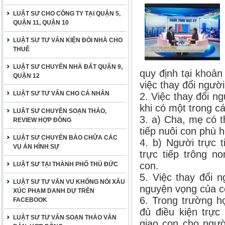
LUẬT SƯ CHO CÔNG TY TẠI QUẬN 5,
QUẬN 11, QUẬN 10
LUẬT SƯ TƯ VẤN KIỆN ĐÒI NHÀ CHO
THUÊ
LUẬT SƯ CHUYÊN NHÀ ĐẤT QUẬN 9,
quy định tại khoản
QUẬN 12
việc thay đổi người
LUẬT SƯ TƯ VẤN CHO CÁ NHÂN
2. Việc thay đổi ng
khi có một trong c
LUẬT SƯ CHUYÊN SOẠN THẢO,
3. a) Cha, mẹ có t
REVIEW HỢP ĐỒNG
tiếp nuôi con phù h
LUẬT SƯ CHUYÊN BÀO CHỮA CÁC
4. b) Người trực 
VỤ ÁN HÌNH SỰ
trực tiếp trông n
con.
LUẬT SƯ TẠI THÀNH PHỐ THỦ ĐỨC
5. Việc thay đổi n
LUẬT SƯ TƯ VẤN VU KHỐNG NÓI XẤU
nguyện vọng của co
XÚC PHẠM DANH DỰ TRÊN
6. Trong trường h
FACEBOOK
đủ điều kiện trực
LUẬT SƯ TƯ VẤN SOẠN THẢO VĂN
giao con cho ngườ