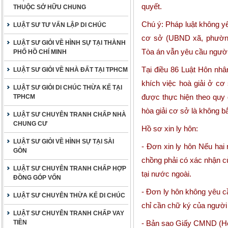
quyết.
THUỘC SỞ HỮU CHUNG
Chú ý:
Pháp luật không yêu
LUẬT SƯ TƯ VẤN LẬP DI CHÚC
cơ sở (UBND xã, phường;
LUẬT SƯ GIỎI VỀ HÌNH SỰ TẠI THÀNH
Tòa án vẫn yêu cầu người 
PHỐ HỒ CHÍ MINH
Tại điều 86
Luật Hôn nhân
LUẬT SƯ GIỎI VỀ NHÀ ĐẤT TẠI TPHCM
khích việc hoà giải ở cơ
LUẬT SƯ GIỎI DI CHÚC THỪA KẾ TẠI
được thực hiện theo quy 
TPHCM
hòa giải cơ sở là không bắ
LUẬT SƯ CHUYÊN TRANH CHẤP NHÀ
CHUNG CƯ
Hồ sơ xin ly hôn:
LUẬT SƯ GIỎI VỀ HÌNH SỰ TẠI SÀI
- Đơn xin ly hôn Nếu hai 
GÒN
chồng phải có xác nhận 
LUẬT SƯ CHUYÊN TRANH CHẤP HỢP
tại nước ngoài.
ĐỒNG GÓP VỐN
- Đơn ly hôn không yêu c
LUẬT SƯ CHUYÊN THỪA KẾ DI CHÚC
chỉ cần chữ ký của người 
LUẬT SƯ CHUYÊN TRANH CHẤP VAY
TIỀN
- Bản sao Giấy CMND (Hộ 