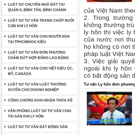
LUẬT SƯ CHUYÊN NHÀ ĐẤT TẠI
của Việt Nam theo
QUẬN 6, BÌNH TÂN, BÌNH CHÁNH
2. Trong trườn
LUẬT SƯ TƯ VẤN TRANH CHẤP NUÔI
không thường trú
CON KHI LY HÔN
ly hôn thì việc l
LUẬT SƯ TƯ VẤN CHO NGƯỜI HOA
của nước nơi th
TẠI TPHCM/HOA KIỀU
họ không có nơi t
LUẬT SƯ TƯ VẤN ĐƠN PHƯƠNG
pháp luật Việt Na
CHẤM DỨT HỢP ĐỒNG LAO ĐỘNG
3. Việc giải quy
ngoài khi ly hôn
LUẬT SƯ TƯ VẤN CHO VIỆT KIỀU ÚC,
MỸ, CANADA
có bất động sản đ
Tư vấn Ly hôn đơn phương
LUẬT SƯ TƯ VẤN LUẬT THƯỜNG
XUYÊN CHO DOANH NGHIỆP
CÔNG CHỨNG KHAI NHẬN THỪA KẾ
VĂN PHÒNG LUẬT SƯ TƯ VẤN CHIA
TÀI SẢN KHI LY HÔN
LUẬT SƯ TƯ VẤN BẤT ĐỘNG SẢN