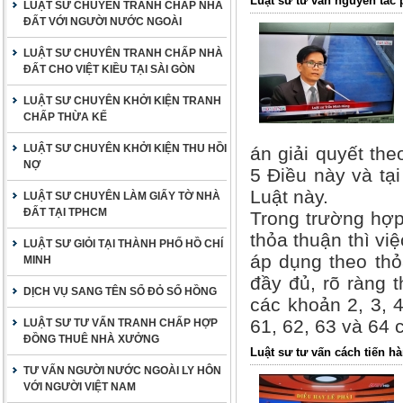
Luật sư tư vấn nguyên tắc 
LUẬT SƯ CHUYÊN TRANH CHẤP NHÀ
ĐẤT VỚI NGƯỜI NƯỚC NGOÀI
LUẬT SƯ CHUYÊN TRANH CHẤP NHÀ
ĐẤT CHO VIỆT KIỀU TẠI SÀI GÒN
LUẬT SƯ CHUYÊN KHỞI KIỆN TRANH
CHẤP THỪA KẾ
LUẬT SƯ CHUYÊN KHỞI KIỆN THU HỒI
án giải quyết the
NỢ
5 Điều này và tại
Luật này.
LUẬT SƯ CHUYÊN LÀM GIẤY TỜ NHÀ
ĐẤT TẠI TPHCM
Trong trường hợp
thỏa thuận thì việ
LUẬT SƯ GIỎI TẠI THÀNH PHỐ HỒ CHÍ
áp dụng theo thỏ
MINH
đầy đủ, rõ ràng 
DỊCH VỤ SANG TÊN SỔ ĐỎ SỔ HỒNG
các khoản 2, 3, 4
61, 62, 63 và 64 
LUẬT SƯ TƯ VẤN TRANH CHẤP HỢP
ĐỒNG THUÊ NHÀ XƯỞNG
Luật sư tư vấn cách tiến h
TƯ VẤN NGƯỜI NƯỚC NGOÀI LY HÔN
VỚI NGƯỜI VIỆT NAM