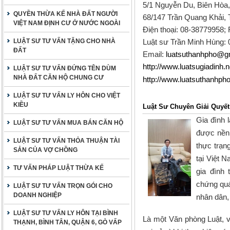
5/1 Nguyễn Du, Biên Hòa, 
QUYỀN THỪA KẾ NHÀ ĐẤT NGƯỜI
68/147 Trần Quang Khải,
VIỆT NAM ĐỊNH CƯ Ở NƯỚC NGOÀI
Điện thoại: 08-38779958;
LUẬT SƯ TƯ VẤN TẶNG CHO NHÀ
Luật sư Trần Minh Hùng:
ĐẤT
Email:
luatsuthanhpho@g
http://www.luatsugiadinh.n
LUẬT SƯ TƯ VẤN ĐỨNG TÊN DÙM
NHÀ ĐẤT CĂN HỘ CHUNG CƯ
http://www.luatsuthanhph
LUẬT SƯ TƯ VẤN LY HÔN CHO VIỆT
KIỀU
Luật Sư Chuyên Giải Quyế
Gia đình l
LUẬT SƯ TƯ VẤN MUA BÁN CĂN HỘ
được nền t
LUẬT SƯ TƯ VẤN THỎA THUẬN TÀI
thực trạng
SẢN CỦA VỢ CHỒNG
tại Việt 
TƯ VẤN PHÁP LUẬT THỪA KẾ
gia đình
chứng quá
LUẬT SƯ TƯ VẤN TRỌN GÓI CHO
DOANH NGHIỆP
nhân dân, 
LUẬT SƯ TƯ VẤN LY HÔN TẠI BÌNH
Là một Văn phòng Luật, v
THẠNH, BÌNH TÂN, QUẬN 6, GÒ VẤP