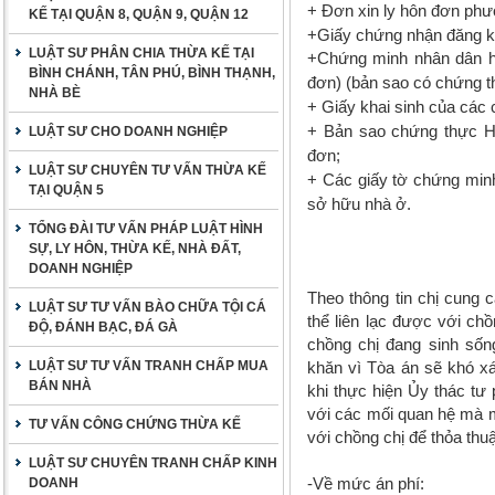
+ Đơn xin ly hôn đơn ph
KẾ TẠI QUẬN 8, QUẬN 9, QUẬN 12
+
Giấy chứng nhận đăng ký
LUẬT SƯ PHÂN CHIA THỪA KẾ TẠI
+Chứng minh nhân dân h
BÌNH CHÁNH, TÂN PHÚ, BÌNH THẠNH,
đơn) (bản sao có chứng t
NHÀ BÈ
+ Giấy khai sinh của các 
+ Bản sao chứng thực Hộ
LUẬT SƯ CHO DOANH NGHIỆP
đơn;
LUẬT SƯ CHUYÊN TƯ VẤN THỪA KẾ
+ Các giấy tờ chứng min
TẠI QUẬN 5
sở hữu nhà ở.
TỔNG ĐÀI TƯ VẤN PHÁP LUẬT HÌNH
SỰ, LY HÔN, THỪA KẾ, NHÀ ĐẤT,
DOANH NGHIỆP
Theo thông tin chị cung 
LUẬT SƯ TƯ VẤN BÀO CHỮA TỘI CÁ
thể liên lạc được với ch
ĐỘ, ĐÁNH BẠC, ĐÁ GÀ
chồng chị đang sinh sống
LUẬT SƯ TƯ VẤN TRANH CHẤP MUA
khăn vì Tòa án sẽ khó xá
BÁN NHÀ
khi thực hiện Ủy thác tư 
với các mối quan hệ mà mì
TƯ VẤN CÔNG CHỨNG THỪA KẾ
với chồng chị để thỏa thu
LUẬT SƯ CHUYÊN TRANH CHẤP KINH
-Về mức án phí:
DOANH