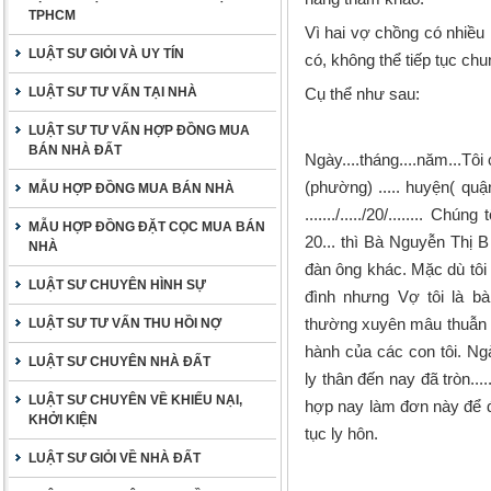
TPHCM
Vì hai vợ chồng có nhiều
LUẬT SƯ GIỎI VÀ UY TÍN
có, không thể tiếp tục ch
LUẬT SƯ TƯ VẤN TẠI NHÀ
Cụ thể như sau:
LUẬT SƯ TƯ VẤN HỢP ĐỒNG MUA
BÁN NHÀ ĐẤT
Ngày....tháng....năm...Tô
(phường) ..... huyện( qu
MẪU HỢP ĐỒNG MUA BÁN NHÀ
......./...../20/........ Chúng 
MẪU HỢP ĐỒNG ĐẶT CỌC MUA BÁN
20... thì Bà Nguyễn Thị B
NHÀ
đàn ông khác. Mặc dù tôi
LUẬT SƯ CHUYÊN HÌNH SỰ
đình nhưng Vợ tôi là b
thường xuyên mâu thuẫn 
LUẬT SƯ TƯ VẤN THU HỒI NỢ
hành của các con tôi. Ngà
LUẬT SƯ CHUYÊN NHÀ ĐẤT
ly thân đến nay đã tròn..
LUẬT SƯ CHUYÊN VỀ KHIẾU NẠI,
hợp nay làm đơn này để đ
KHỞI KIỆN
tục ly hôn.
LUẬT SƯ GIỎI VỀ NHÀ ĐẤT