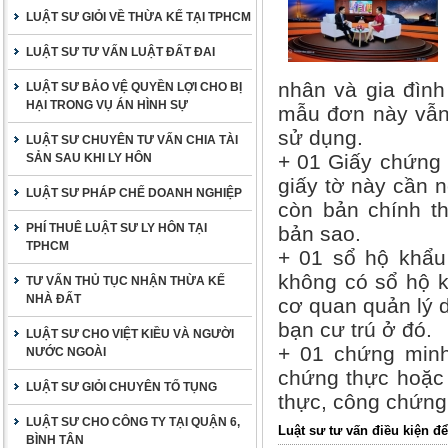
LUẬT SƯ GIỎI VỀ THỪA KẾ TẠI TPHCM
LUẬT SƯ TƯ VẤN LUẬT ĐẤT ĐAI
nhân và gia đình
LUẬT SƯ BẢO VỆ QUYỀN LỢI CHO BỊ
HẠI TRONG VỤ ÁN HÌNH SỰ
mẫu đơn này vẫn 
sử dụng.
LUẬT SƯ CHUYÊN TƯ VẤN CHIA TÀI
+ 01 Giấy chứng 
SẢN SAU KHI LY HÔN
giấy tờ này cần 
LUẬT SƯ PHÁP CHẾ DOANH NGHIỆP
còn bản chính th
PHÍ THUÊ LUẬT SƯ LY HÔN TẠI
bản sao.
TPHCM
+ 01 sổ hộ khẩu
không có sổ hộ k
TƯ VẤN THỦ TỤC NHẬN THỪA KẾ
NHÀ ĐẤT
cơ quan quản lý 
bạn cư trú ở đó.
LUẬT SƯ CHO VIỆT KIỀU VÀ NGƯỜI
+ 01 chứng minh
NƯỚC NGOÀI
chứng thực hoặc
LUẬT SƯ GIỎI CHUYÊN TỐ TỤNG
thực, công chứng 
LUẬT SƯ CHO CÔNG TY TẠI QUẬN 6,
Luật sư tư vấn điều kiện để
BÌNH TÂN