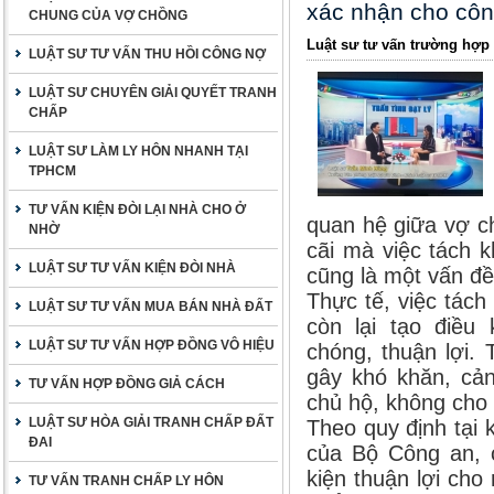
xác nhận cho cô
CHUNG CỦA VỢ CHỒNG
Luật sư tư vấn trường hợp
LUẬT SƯ TƯ VẤN THU HỒI CÔNG NỢ
LUẬT SƯ CHUYÊN GIẢI QUYẾT TRANH
CHẤP
LUẬT SƯ LÀM LY HÔN NHANH TẠI
TPHCM
TƯ VẤN KIỆN ĐÒI LẠI NHÀ CHO Ở
quan hệ giữa vợ ch
NHỜ
cãi mà việc tách 
LUẬT SƯ TƯ VẤN KIỆN ĐÒI NHÀ
cũng là một vấn đề
Thực tế, việc tách
LUẬT SƯ TƯ VẤN MUA BÁN NHÀ ĐẤT
còn lại tạo điều
LUẬT SƯ TƯ VẤN HỢP ĐỒNG VÔ HIỆU
chóng, thuận lợi. 
gây khó khăn, cả
TƯ VẤN HỢP ĐỒNG GIẢ CÁCH
chủ hộ, không ch
LUẬT SƯ HÒA GIẢI TRANH CHẤP ĐẤT
Theo quy định tại 
ĐAI
của Bộ Công an, c
kiện thuận lợi cho
TƯ VẤN TRANH CHẤP LY HÔN