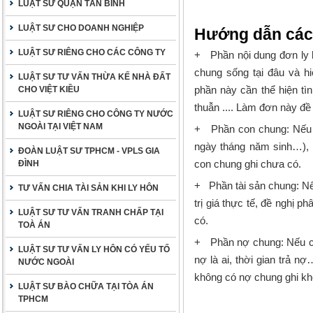
LUẬT SƯ QUẬN TÂN BÌNH
LUẬT SƯ CHO DOANH NGHIỆP
Hướng dẫn cách
LUẬT SƯ RIÊNG CHO CÁC CÔNG TY
+ Phần nội dung đơn ly
chung sống tại đâu và h
LUẬT SƯ TƯ VẤN THỪA KẾ NHÀ ĐẤT
phần này cần thể hiện t
CHO VIỆT KIỀU
thuẫn .... Làm đơn này đề 
LUẬT SƯ RIÊNG CHO CÔNG TY NƯỚC
NGOÀI TẠI VIỆT NAM
+ Phần con chung:
Nếu 
ngày tháng năm sinh…), 
ĐOÀN LUẬT SƯ TPHCM - VPLS GIA
con chung ghi chưa có.
ĐÌNH
+ Phần tài sản chung:
Nếu
TƯ VẤN CHIA TÀI SẢN KHI LY HÔN
trị giá thực tế, đề nghị p
LUẬT SƯ TƯ VẤN TRANH CHẤP TẠI
có.
TOÀ ÁN
+ Phần nợ chung:
Nếu có
LUẬT SƯ TƯ VẤN LY HÔN CÓ YẾU TỐ
nợ là ai, thời gian trả n
NƯỚC NGOÀI
không có nợ chung ghi kh
LUẬT SƯ BÀO CHỮA TẠI TÒA ÁN
TPHCM